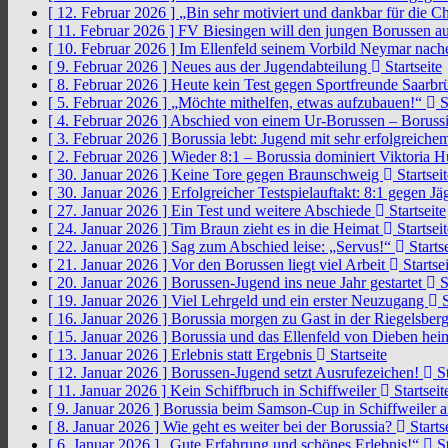
[ 12. Februar 2026 ]
„Bin sehr motiviert und dankbar für die 
[ 11. Februar 2026 ]
FV Biesingen will den jungen Borussen a
[ 10. Februar 2026 ]
Im Ellenfeld seinem Vorbild Neymar nach
[ 9. Februar 2026 ]
Neues aus der Jugendabteilung
Startseite
[ 8. Februar 2026 ]
Heute kein Test gegen Sportfreunde Saarb
[ 5. Februar 2026 ]
„Möchte mithelfen, etwas aufzubauen!“
S
[ 4. Februar 2026 ]
Abschied von einem Ur-Borussen – Borussi
[ 3. Februar 2026 ]
Borussia lebt: Jugend mit sehr erfolgreic
[ 2. Februar 2026 ]
Wieder 8:1 – Borussia dominiert Viktoria 
[ 30. Januar 2026 ]
Keine Tore gegen Braunschweig
Startseit
[ 30. Januar 2026 ]
Erfolgreicher Testspielauftakt: 8:1 gegen J
[ 27. Januar 2026 ]
Ein Test und weitere Abschiede
Startseite
[ 24. Januar 2026 ]
Tim Braun zieht es in die Heimat
Startseit
[ 22. Januar 2026 ]
Sag zum Abschied leise: „Servus!“
Startse
[ 21. Januar 2026 ]
Vor den Borussen liegt viel Arbeit
Startsei
[ 20. Januar 2026 ]
Borussen-Jugend ins neue Jahr gestartet
S
[ 19. Januar 2026 ]
Viel Lehrgeld und ein erster Neuzugang
S
[ 16. Januar 2026 ]
Borussia morgen zu Gast in der Riegelsber
[ 15. Januar 2026 ]
Borussia und das Ellenfeld von Dieben he
[ 13. Januar 2026 ]
Erlebnis statt Ergebnis
Startseite
[ 12. Januar 2026 ]
Borussen-Jugend setzt Ausrufezeichen!
St
[ 11. Januar 2026 ]
Kein Schiffbruch in Schiffweiler
Startseit
[ 9. Januar 2026 ]
Borussia beim Samson-Cup in Schiffweiler 
[ 8. Januar 2026 ]
Wie geht es weiter bei der Borussia?
Starts
[ 6. Januar 2026 ]
„Gute Erfahrung und schönes Erlebnis!“
St