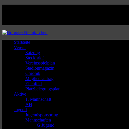
Facebook
Twitter
Instagram
Youtube
Startseite
Verein
Satzung
Steckbrief
Vereinsspielplan
Stadionmagazin
Chronik
Mitgliedsantrag
Ellenfeld
Platzbelegungsplan
Aktive
1. Mannschaft
AH
Jugend
Jugendsponsoring
Mannschaften
G Jugend