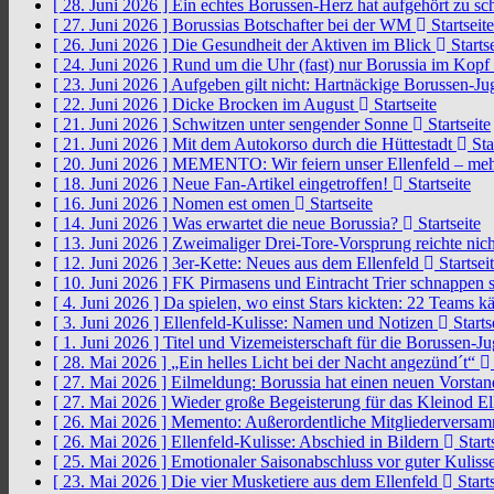
[ 28. Juni 2026 ]
Ein echtes Borussen-Herz hat aufgehört zu s
[ 27. Juni 2026 ]
Borussias Botschafter bei der WM
Startseite
[ 26. Juni 2026 ]
Die Gesundheit der Aktiven im Blick
Startse
[ 24. Juni 2026 ]
Rund um die Uhr (fast) nur Borussia im Kopf
[ 23. Juni 2026 ]
Aufgeben gilt nicht: Hartnäckige Borussen-
[ 22. Juni 2026 ]
Dicke Brocken im August
Startseite
[ 21. Juni 2026 ]
Schwitzen unter sengender Sonne
Startseite
[ 21. Juni 2026 ]
Mit dem Autokorso durch die Hüttestadt
Sta
[ 20. Juni 2026 ]
MEMENTO: Wir feiern unser Ellenfeld – mehr
[ 18. Juni 2026 ]
Neue Fan-Artikel eingetroffen!
Startseite
[ 16. Juni 2026 ]
Nomen est omen
Startseite
[ 14. Juni 2026 ]
Was erwartet die neue Borussia?
Startseite
[ 13. Juni 2026 ]
Zweimaliger Drei-Tore-Vorsprung reichte nic
[ 12. Juni 2026 ]
3er-Kette: Neues aus dem Ellenfeld
Startsei
[ 10. Juni 2026 ]
FK Pirmasens und Eintracht Trier schnappen
[ 4. Juni 2026 ]
Da spielen, wo einst Stars kickten: 22 Teams
[ 3. Juni 2026 ]
Ellenfeld-Kulisse: Namen und Notizen
Starts
[ 1. Juni 2026 ]
Titel und Vizemeisterschaft für die Borussen-J
[ 28. Mai 2026 ]
„Ein helles Licht bei der Nacht angezünd´t“
[ 27. Mai 2026 ]
Eilmeldung: Borussia hat einen neuen Vorsta
[ 27. Mai 2026 ]
Wieder große Begeisterung für das Kleinod El
[ 26. Mai 2026 ]
Memento: Außerordentliche Mitgliederversa
[ 26. Mai 2026 ]
Ellenfeld-Kulisse: Abschied in Bildern
Start
[ 25. Mai 2026 ]
Emotionaler Saisonabschluss vor guter Kuliss
[ 23. Mai 2026 ]
Die vier Musketiere aus dem Ellenfeld
Starts