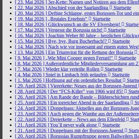
[ 23. Mai 2026 ]
3er-Kette: Namen und Notizen aus dem Ellen
[ 22. Mai 2026 ]
Abschied von der Saarlandliga
Startseite
[ 20. Mai 2026 ]
Deftige Schlappe, erstes Borussen-Tor und ei
[ 19. Mai 2026 ]
„Brutales Ergebnis“
Startseite
[ 18. Mai 2026 ]
Glückwunsch an die SV Elversberg!
Startse
[ 17. Mai 2026 ]
Vergesst die Borussia nicht!
Startseite
[ 16. Mai 2026 ]
Joachim Weber 80 Jahre – herzlichen Glück
[ 15. Mai 2026 ]
Bye, bye, Burg Bucherbach!?
Startseite
[ 14. Mai 2026 ]
Nach wie vor insgesamt auf einem guten Weg
[ 13. Mai 2026 ]
Ein Triumvirat für die Rettung der Borussia
[ 9. Mai 2026 ]
„Wie Mini Cooper gegen Ferrari!“
Startseite
[ 8. Mai 2026 ]
Außerordentliche Mitgliederversammlung am 2
[ 7. Mai 2026 ]
Wieder klar verteilte Rollen
Startseite
[ 4. Mai 2026 ]
Spiel in Limbach früh gelaufen
Startseite
[ 1. Mai 2026 ]
Hoffnung auf ein ordentliches Resultat
Startse
[ 29. April 2026 ]
Viererkette: Neues aus der Borussen-Jugend
[ 28. April 2026 ]
Der “FCS-Killer” von 1966 wird 85!
Starts
[ 26. April 2026 ]
Am Rande der Bande – Bildgeschichten rund
[ 25. April 2026 ]
Ein torreicher Abend in der Saarlandliga
St
[ 24. April 2026 ]
Doppelpass: Aktuelles aus der Borussen-Ju
[ 23. April 2026 ]
Auch gegen die Wambe aus der Außenseiterr
[ 22. April 2026 ]
Dreierkette – News aus dem Ellenfeld
Start
[ 21. April 2026 ]
You´ll never walk alone
Startseite
[ 21. April 2026 ]
Doppelpass mit der Borussen-Jugend
Starts
[ 20. April 2026 ]
Borussias Rumpftruppe gegen Ballweilers Ba