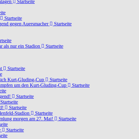
chlagen
Startseite
ite
Startseite
Jugend gegen Auersmacher
Startseite
rtseite
 als nur ein Stadion
Startseite
ht
Startseite
te
 sich Kurt-Gluding-Cup
Startseite
 kämpfen um den Kurt-Gluding-Cup
Startseite
eite
ugend!
Startseite
Startseite
nd!
Startseite
lenfeld-Stadion
Startseite
mmlung morgen am 27. Mai!
Startseite
seite
e
Startseite
eite