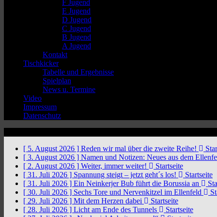
F Jugend
E Jugend
D Jugend
C Jugend
B Jugend
A Jugend
Kontakt
Tischkicker
Tabelle und Ergebnisse
Spielplan
News u. Termine
Video
Impressum
Datenschutz
News Ticker
[ 5. August 2026 ]
Reden wir mal über die zweite Reihe!
Star
[ 3. August 2026 ]
Namen und Notizen: Neues aus dem Ellenf
[ 2. August 2026 ]
Weiter, immer weiter!
Startseite
[ 31. Juli 2026 ]
Spannung steigt – jetzt geht´s los!
Startseite
[ 31. Juli 2026 ]
Ein Neinkerjer Bub führt die Borussia an
Sta
[ 30. Juli 2026 ]
Sechs Tore und Nervenkitzel im Ellenfeld
St
[ 29. Juli 2026 ]
Mit dem Herzen dabei
Startseite
[ 28. Juli 2026 ]
Licht am Ende des Tunnels
Startseite