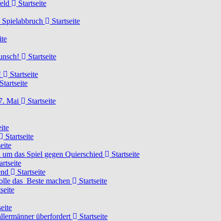
feld
Startseite
n Spielabbruch
Startseite
ite
wunsch!
Startseite
!
Startseite
Startseite
7. Mai
Startseite
ite
Startseite
eite
 um das Spiel gegen Quierschied
Startseite
artseite
gend
Startseite
olle das Beste machen
Startseite
seite
eite
llermänner überfordert
Startseite