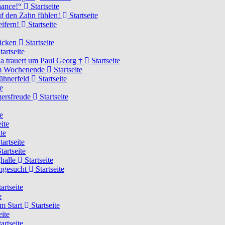
Chance!“
Startseite
uf den Zahn fühlen!
Startseite
eifern!
Startseite
rücken
Startseite
tartseite
a trauert um Paul Georg †
Startseite
hem Wochenende
Startseite
Hühnerfeld
Startseite
e
ägersfreude
Startseite
e
ite
te
tartseite
tartseite
ghalle
Startseite
imgesucht
Startseite
artseite
e
am Start
Startseite
eite
artseite