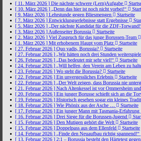
[ 11. März 2026 ]
Die nächste schwere (Lern)Aufgabe
Startse
[ 10. März 2026 ]
„Denn das hier ist noch nicht vorbei!“
Start
[ 9. März 2026 ]
Lehrstunde gegen Bliesmengen
Startseite
[ 7. März 2026 ]
Entwicklungserlebnisse statt Ergebnisse
Star
[ 5. März 2026 ]
„Der nächste Kandidat für die ZDF-Torwand
[ 3. März 2026 ]
Außenseiter Borussia
Startseite
[ 2. März 2026 ]
Viel Zuspruch für das junge Borussen-Team
[ 1. März 2026 ]
Mit erhobenem Haupt vom Platz
Startseite
[ 27. Februar 2026 ]
Quo vadis, Borussia?
Startseite
[ 27. Februar 2026 ]
„Wir hätten noch drei Stunden weiterspi
[ 26. Februar 2026 ]
„Das bedeutet mir sehr viel!“
Startseite
[ 24. Februar 2026 ]
„Will helfen, den Verein am Leben zu hal
[ 23. Februar 2026 ]
Wo steht die Borussia?
Startseite
[ 22. Februar 2026 ]
Ein unvergessliches Erlebnis
Startseite
[ 22. Februar 2026 ]
„Der Welt zeigen, dass Borussia nie unter
[ 21. Februar 2026 ]
Nach Altenkessel ist vor Ommersheim und
[ 20. Februar 2026 ]
Ein junger Borusse schießt sich an die 
[ 19. Februar 2026 ]
Historisch gesehen sogar ein kleines Tradi
[ 18. Februar 2026 ]
Wie Phönix aus der Asche …
Startseite
[ 17. Februar 2026 ]
Ein junger Mann mit Tasmania-Erfahrung
[ 16. Februar 2026 ]
Drei Siege für die Borussen-Jugend
Star
[ 15. Februar 2026 ]
Den Mutigen gehört die Welt
Startseite
[ 15. Februar 2026 ]
Doppelpass aus dem Ellenfeld
Startseite
[ 14. Februar 2026 ]
„Finde den Neuaufbau richtig spannend!“
[ 13. Februar 2026 ]
2:1 – Borussia besteht den Härtetest gege