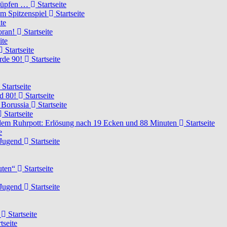
knüpfen …
Startseite
um Spitzenspiel
Startseite
te
voran!
Startseite
ite
Startseite
urde 90!
Startseite
Startseite
rd 80!
Startseite
 Borussia
Startseite
Startseite
dem Ruhrpott: Erlösung nach 19 Ecken und 88 Minuten
Startseite
e
-Jugend
Startseite
nuten“
Startseite
-Jugend
Startseite
d
Startseite
tseite