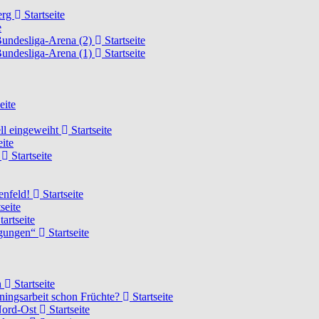
erg
Startseite
e
Bundesliga-Arena (2)
Startseite
Bundesliga-Arena (1)
Startseite
eite
ell eingeweiht
Startseite
eite
d
Startseite
lenfeld!
Startseite
seite
tartseite
ngungen“
Startseite
n
Startseite
ainingsarbeit schon Früchte?
Startseite
 Nord-Ost
Startseite