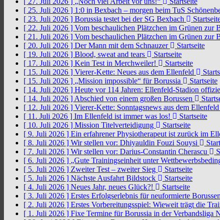
[ 27. Juli 2026 ]
„Noch viel Arbeit vor uns!“
Startseite
[ 25. Juli 2026 ]
1:0 in Bexbach – morgen beim TuS Schönenb
[ 23. Juli 2026 ]
Borussia testet bei der SG Bexbach
Startseit
[ 22. Juli 2026 ]
Vom beschaulichen Plätzchen im Grünen zur 
[ 21. Juli 2026 ]
Vom beschaulichen Plätzchen im Grünen zur 
[ 20. Juli 2026 ]
Der Mann mit dem Schnauzer
Startseite
[ 19. Juli 2026 ]
Blood, sweat and tears
Startseite
[ 17. Juli 2026 ]
Kein Test in Merchweiler!
Startseite
[ 15. Juli 2026 ]
Vierer-Kette: Neues aus dem Ellenfeld
Starts
[ 15. Juli 2026 ]
„Mission impossible“ für Borussia
Startseite
[ 14. Juli 2026 ]
Heute vor 114 Jahren: Ellenfeld-Stadion offizi
[ 14. Juli 2026 ]
Abschied von einem großen Borussen
Starts
[ 12. Juli 2026 ]
Vierer-Kette: Sonntagsnews aus dem Ellenfel
[ 11. Juli 2026 ]
Im Ellenfeld ist immer was los!
Startseite
[ 10. Juli 2026 ]
Mission Titelverteidigung
Startseite
[ 9. Juli 2026 ]
Ein erfahrener Physiotherapeut ist zurück im El
[ 8. Juli 2026 ]
Wir stellen vor: Dhiyauldin Fouzi Souysi
Start
[ 7. Juli 2026 ]
Wir stellen vor: Darius-Constantin Cherascu
S
[ 6. Juli 2026 ]
„Gute Trainingseinheit unter Wettbewerbsbedi
[ 5. Juli 2026 ]
Zweiter Test – zweiter Sieg
Startseite
[ 5. Juli 2026 ]
Nächste Ausfahrt Bildstock
Startseite
[ 4. Juli 2026 ]
Neues Jahr, neues Glück?!
Startseite
[ 3. Juli 2026 ]
Erstes Erfolgserlebnis für neuformierte Borusse
[ 2. Juli 2026 ]
Erstes Vorbereitungsspiel: Wieweit trägt die Tr
[ 1. Juli 2026 ]
Fixe Termine für Borussia in der Verbandsliga