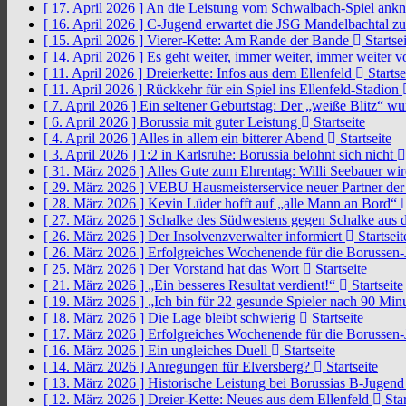
[ 17. April 2026 ]
An die Leistung vom Schwalbach-Spiel an
[ 16. April 2026 ]
C-Jugend erwartet die JSG Mandelbachtal z
[ 15. April 2026 ]
Vierer-Kette: Am Rande der Bande
Startsei
[ 14. April 2026 ]
Es geht weiter, immer weiter, immer weiter 
[ 11. April 2026 ]
Dreierkette: Infos aus dem Ellenfeld
Startse
[ 11. April 2026 ]
Rückkehr für ein Spiel ins Ellenfeld-Stadion
[ 7. April 2026 ]
Ein seltener Geburtstag: Der „weiße Blitz“ w
[ 6. April 2026 ]
Borussia mit guter Leistung
Startseite
[ 4. April 2026 ]
Alles in allem ein bitterer Abend
Startseite
[ 3. April 2026 ]
1:2 in Karlsruhe: Borussia belohnt sich nicht
[ 31. März 2026 ]
Alles Gute zum Ehrentag: Willi Seebauer wi
[ 29. März 2026 ]
VEBU Hausmeisterservice neuer Partner der
[ 28. März 2026 ]
Kevin Lüder hofft auf „alle Mann an Bord“
[ 27. März 2026 ]
Schalke des Südwestens gegen Schalke aus 
[ 26. März 2026 ]
Der Insolvenzverwalter informiert
Startseit
[ 26. März 2026 ]
Erfolgreiches Wochenende für die Borussen
[ 25. März 2026 ]
Der Vorstand hat das Wort
Startseite
[ 21. März 2026 ]
„Ein besseres Resultat verdient!“
Startseite
[ 19. März 2026 ]
„Ich bin für 22 gesunde Spieler nach 90 Mi
[ 18. März 2026 ]
Die Lage bleibt schwierig
Startseite
[ 17. März 2026 ]
Erfolgreiches Wochenende für die Borussen
[ 16. März 2026 ]
Ein ungleiches Duell
Startseite
[ 14. März 2026 ]
Anregungen für Elversberg?
Startseite
[ 13. März 2026 ]
Historische Leistung bei Borussias B-Jugen
[ 12. März 2026 ]
Dreier-Kette: Neues aus dem Ellenfeld
Star