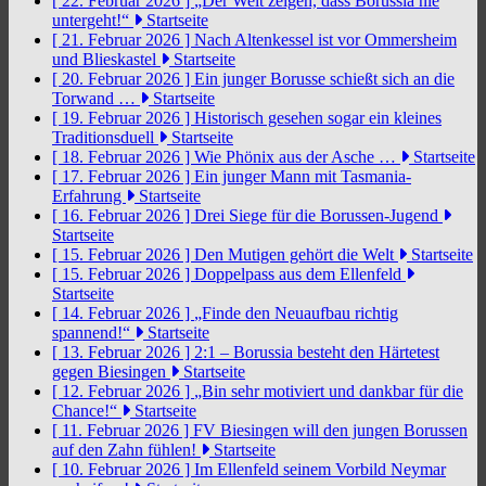
[ 22. Februar 2026 ]
„Der Welt zeigen, dass Borussia nie
untergeht!“
Startseite
[ 21. Februar 2026 ]
Nach Altenkessel ist vor Ommersheim
und Blieskastel
Startseite
[ 20. Februar 2026 ]
Ein junger Borusse schießt sich an die
Torwand …
Startseite
[ 19. Februar 2026 ]
Historisch gesehen sogar ein kleines
Traditionsduell
Startseite
[ 18. Februar 2026 ]
Wie Phönix aus der Asche …
Startseite
[ 17. Februar 2026 ]
Ein junger Mann mit Tasmania-
Erfahrung
Startseite
[ 16. Februar 2026 ]
Drei Siege für die Borussen-Jugend
Startseite
[ 15. Februar 2026 ]
Den Mutigen gehört die Welt
Startseite
[ 15. Februar 2026 ]
Doppelpass aus dem Ellenfeld
Startseite
[ 14. Februar 2026 ]
„Finde den Neuaufbau richtig
spannend!“
Startseite
[ 13. Februar 2026 ]
2:1 – Borussia besteht den Härtetest
gegen Biesingen
Startseite
[ 12. Februar 2026 ]
„Bin sehr motiviert und dankbar für die
Chance!“
Startseite
[ 11. Februar 2026 ]
FV Biesingen will den jungen Borussen
auf den Zahn fühlen!
Startseite
[ 10. Februar 2026 ]
Im Ellenfeld seinem Vorbild Neymar