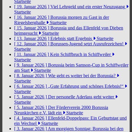
Startseite
[ 19. Januar 2026 ]
Viel Lehrgeld und ein erster Neuzugang
Startseite
[ 16. Januar 2026 ]
Borussia morgen zu Gast in der
Riegelsberghalle
Startseite
[ 15. Januar 2026 ]
Borussia und das Ellenfeld von Dieben
heimgesucht
Startseite
[ 13. Januar 2026 ]
Erlebnis statt Ergebnis
Startseite
[ 12. Januar 2026 ]
Borussen-Jugend setzt Ausrufezeichen!
Startseite
[ 11. Januar 2026 ]
Kein Schiffbruch in Schiffweiler
Startseite
[ 9. Januar 2026 ]
Borussia beim Samson-Cup in Schiffweiler
am Start
Startseite
[ 8. Januar 2026 ]
Wie geht es weiter bei der Borussia?
Startseite
[ 6. Januar 2026 ]
„Gute Erfahrung und schönes Erlebnis!“
Startseite
[ 5. Januar 2026 ]
Der personelle Aderlass geht weiter
Startseite
[ 5. Januar 2026 ]
Der Förderverein 2000 Borussia
Neunkirchen e.V. lädt ein
Startseite
[ 4. Januar 2026 ]
Ellenfeld-Doppelpass: Ein Geburtstag und
ein Wechsel
Startseite
[ 3. Januar 2026 ]
Am morgigen Sonntag: Borussia bei den