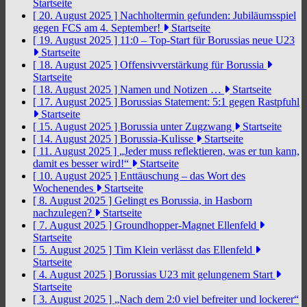
Startseite
[ 20. August 2025 ]
Nachholtermin gefunden: Jubiläumsspiel
gegen FCS am 4. September!
Startseite
[ 19. August 2025 ]
11:0 – Top-Start für Borussias neue U23
Startseite
[ 18. August 2025 ]
Offensivverstärkung für Borussia
Startseite
[ 18. August 2025 ]
Namen und Notizen …
Startseite
[ 17. August 2025 ]
Borussias Statement: 5:1 gegen Rastpfuhl
Startseite
[ 15. August 2025 ]
Borussia unter Zugzwang
Startseite
[ 14. August 2025 ]
Borussia-Kulisse
Startseite
[ 11. August 2025 ]
„Jeder muss reflektieren, was er tun kann,
damit es besser wird!“
Startseite
[ 10. August 2025 ]
Enttäuschung – das Wort des
Wochenendes
Startseite
[ 8. August 2025 ]
Gelingt es Borussia, in Hasborn
nachzulegen?
Startseite
[ 7. August 2025 ]
Groundhopper-Magnet Ellenfeld
Startseite
[ 5. August 2025 ]
Tim Klein verlässt das Ellenfeld
Startseite
[ 4. August 2025 ]
Borussias U23 mit gelungenem Start
Startseite
[ 3. August 2025 ]
„Nach dem 2:0 viel befreiter und lockerer“