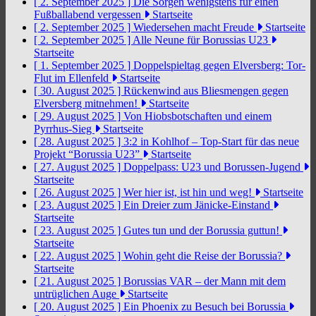
[ 2. September 2025 ]
Die Sorgen wenigstens für einen
Fußballabend vergessen
Startseite
[ 2. September 2025 ]
Wiedersehen macht Freude
Startseite
[ 2. September 2025 ]
Alle Neune für Borussias U23
Startseite
[ 1. September 2025 ]
Doppelspieltag gegen Elversberg: Tor-
Flut im Ellenfeld
Startseite
[ 30. August 2025 ]
Rückenwind aus Bliesmengen gegen
Elversberg mitnehmen!
Startseite
[ 29. August 2025 ]
Von Hiobsbotschaften und einem
Pyrrhus-Sieg
Startseite
[ 28. August 2025 ]
3:2 in Kohlhof – Top-Start für das neue
Projekt “Borussia U23”
Startseite
[ 27. August 2025 ]
Doppelpass: U23 und Borussen-Jugend
Startseite
[ 26. August 2025 ]
Wer hier ist, ist hin und weg!
Startseite
[ 23. August 2025 ]
Ein Dreier zum Jänicke-Einstand
Startseite
[ 23. August 2025 ]
Gutes tun und der Borussia guttun!
Startseite
[ 22. August 2025 ]
Wohin geht die Reise der Borussia?
Startseite
[ 21. August 2025 ]
Borussias VAR – der Mann mit dem
untrüglichen Auge
Startseite
[ 20. August 2025 ]
Ein Phoenix zu Besuch bei Borussia