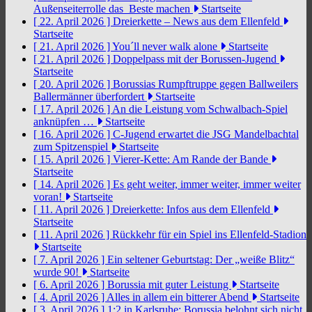
Außenseiterrolle das Beste machen
Startseite
[ 22. April 2026 ]
Dreierkette – News aus dem Ellenfeld
Startseite
[ 21. April 2026 ]
You´ll never walk alone
Startseite
[ 21. April 2026 ]
Doppelpass mit der Borussen-Jugend
Startseite
[ 20. April 2026 ]
Borussias Rumpftruppe gegen Ballweilers
Ballermänner überfordert
Startseite
[ 17. April 2026 ]
An die Leistung vom Schwalbach-Spiel
anknüpfen …
Startseite
[ 16. April 2026 ]
C-Jugend erwartet die JSG Mandelbachtal
zum Spitzenspiel
Startseite
[ 15. April 2026 ]
Vierer-Kette: Am Rande der Bande
Startseite
[ 14. April 2026 ]
Es geht weiter, immer weiter, immer weiter
voran!
Startseite
[ 11. April 2026 ]
Dreierkette: Infos aus dem Ellenfeld
Startseite
[ 11. April 2026 ]
Rückkehr für ein Spiel ins Ellenfeld-Stadion
Startseite
[ 7. April 2026 ]
Ein seltener Geburtstag: Der „weiße Blitz“
wurde 90!
Startseite
[ 6. April 2026 ]
Borussia mit guter Leistung
Startseite
[ 4. April 2026 ]
Alles in allem ein bitterer Abend
Startseite
[ 3. April 2026 ]
1:2 in Karlsruhe: Borussia belohnt sich nicht