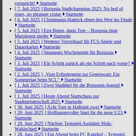
verspricht!
Startseite
[ 7. Juli 2025 ]
Borussia Stadtchampion 2025: No bed of
roses, no pleasure cruise
Startseite
[ 6. Juli 2025 ]
Christmann-Hattrick ebnet den Weg ins Finale
Startseite
[ 5. Juli 2025 ]
Erst Beton, dann Tore – Borussia ringt
Marpingen nieder
Startseite
[ 5. Juli 2025 ]
Weiterer Vorverkauf für FCS-Spiele und
Dauerkarten
Startseite
[ 4. Juli 2025 ]
Strammes Wochenende für Borussia
Startseite
[ 3. Juli 2025 ]
Ein Schritt zurück als ein Schritt nach vorne?
Startseite
[ 2. Juli 2025 ]
„Vom Erfindergeist zur Gegenwart: Ein
Sommertag beim SCL“
Startseite
[ 1. Juli 2025 ]
Zwei Stadttitel für die Borussen-Jugend
Startseite
[ 1. Juli 2025 ]
Heute Abend Startschuss zur
Stadtmeisterschaft 2025
Startseite
[ 30. Juni 2025 ]
Acht Tore in Halbzeit zwei
Startseite
[ 29. Juni 2025 ]
Hoffnungsvoller Start für die neue U23
Startseite
[ 29. Juni 2025 ]
Nächste Testspiel-Ausfahrt: Holz-
Wahlschied
Startseite
[ 28. Juni 2025 ]
Ein Abend beim FC Kutzhof – Testspiel,