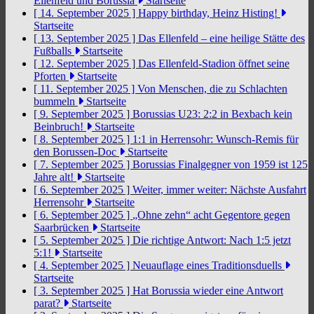
Ellenfeld und Borussia
Startseite
[ 14. September 2025 ]
Happy birthday, Heinz Histing!
Startseite
[ 13. September 2025 ]
Das Ellenfeld – eine heilige Stätte des
Fußballs
Startseite
[ 12. September 2025 ]
Das Ellenfeld-Stadion öffnet seine
Pforten
Startseite
[ 11. September 2025 ]
Von Menschen, die zu Schlachten
bummeln
Startseite
[ 9. September 2025 ]
Borussias U23: 2:2 in Bexbach kein
Beinbruch!
Startseite
[ 8. September 2025 ]
1:1 in Herrensohr: Wunsch-Remis für
den Borussen-Doc
Startseite
[ 7. September 2025 ]
Borussias Finalgegner von 1959 ist 125
Jahre alt!
Startseite
[ 6. September 2025 ]
Weiter, immer weiter: Nächste Ausfahrt
Herrensohr
Startseite
[ 6. September 2025 ]
„Ohne zehn“ acht Gegentore gegen
Saarbrücken
Startseite
[ 5. September 2025 ]
Die richtige Antwort: Nach 1:5 jetzt
5:1!
Startseite
[ 4. September 2025 ]
Neuauflage eines Traditionsduells
Startseite
[ 3. September 2025 ]
Hat Borussia wieder eine Antwort
parat?
Startseite