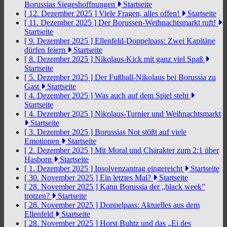
Borussias Siegeshoffnungen
Startseite
[ 12. Dezember 2025 ]
Viele Fragen, alles offen!
Startseite
[ 11. Dezember 2025 ]
Der Borussen-Weihnachtsmarkt ruft!
Startseite
[ 9. Dezember 2025 ]
Ellenfeld-Doppelpass: Zwei Kapitäne
dürfen feiern
Startseite
[ 8. Dezember 2025 ]
Nikolaus-Kick mit ganz viel Spaß
Startseite
[ 5. Dezember 2025 ]
Der Fußball-Nikolaus bei Borussia zu
Gast
Startseite
[ 4. Dezember 2025 ]
Was auch auf dem Spiel steht
Startseite
[ 4. Dezember 2025 ]
Nikolaus-Turnier und Weihnachtsmarkt
Startseite
[ 3. Dezember 2025 ]
Borussias Not stößt auf viele
Emotionen
Startseite
[ 2. Dezember 2025 ]
Mit Moral und Charakter zum 2:1 über
Hasborn
Startseite
[ 1. Dezember 2025 ]
Insolvenzantrag eingereicht
Startseite
[ 30. November 2025 ]
Ein letztes Mal?
Startseite
[ 28. November 2025 ]
Kann Borussia der „black week”
trotzen?
Startseite
[ 28. November 2025 ]
Doppelpass: Aktuelles aus dem
Ellenfeld
Startseite
[ 28. November 2025 ]
Horst Buhtz und das „Ei des