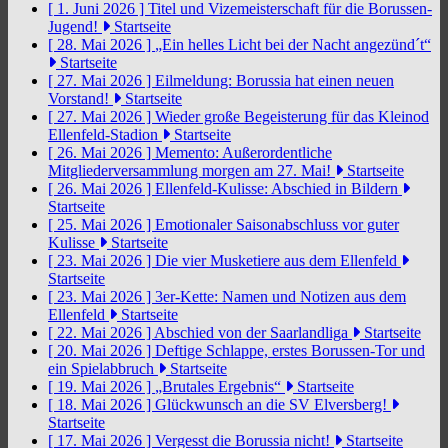
[ 1. Juni 2026 ]
Titel und Vizemeisterschaft für die Borussen-
Jugend!
Startseite
[ 28. Mai 2026 ]
„Ein helles Licht bei der Nacht angezünd´t“
Startseite
[ 27. Mai 2026 ]
Eilmeldung: Borussia hat einen neuen
Vorstand!
Startseite
[ 27. Mai 2026 ]
Wieder große Begeisterung für das Kleinod
Ellenfeld-Stadion
Startseite
[ 26. Mai 2026 ]
Memento: Außerordentliche
Mitgliederversammlung morgen am 27. Mai!
Startseite
[ 26. Mai 2026 ]
Ellenfeld-Kulisse: Abschied in Bildern
Startseite
[ 25. Mai 2026 ]
Emotionaler Saisonabschluss vor guter
Kulisse
Startseite
[ 23. Mai 2026 ]
Die vier Musketiere aus dem Ellenfeld
Startseite
[ 23. Mai 2026 ]
3er-Kette: Namen und Notizen aus dem
Ellenfeld
Startseite
[ 22. Mai 2026 ]
Abschied von der Saarlandliga
Startseite
[ 20. Mai 2026 ]
Deftige Schlappe, erstes Borussen-Tor und
ein Spielabbruch
Startseite
[ 19. Mai 2026 ]
„Brutales Ergebnis“
Startseite
[ 18. Mai 2026 ]
Glückwunsch an die SV Elversberg!
Startseite
[ 17. Mai 2026 ]
Vergesst die Borussia nicht!
Startseite