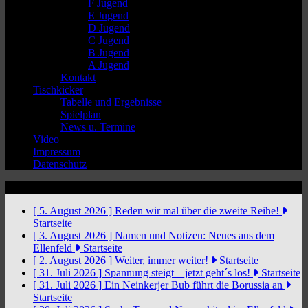
F Jugend
E Jugend
D Jugend
C Jugend
B Jugend
A Jugend
Kontakt
Tischkicker
Tabelle und Ergebnisse
Spielplan
News u. Termine
Video
Impressum
Datenschutz
News Ticker
[ 5. August 2026 ]
Reden wir mal über die zweite Reihe!
Startseite
[ 3. August 2026 ]
Namen und Notizen: Neues aus dem
Ellenfeld
Startseite
[ 2. August 2026 ]
Weiter, immer weiter!
Startseite
[ 31. Juli 2026 ]
Spannung steigt – jetzt geht´s los!
Startseite
[ 31. Juli 2026 ]
Ein Neinkerjer Bub führt die Borussia an
Startseite