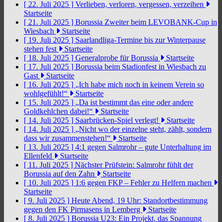
[ 22. Juli 2025 ]
Verlieben, verloren, vergessen, verzeihen
Startseite
[ 21. Juli 2025 ]
Borussia Zweiter beim LEVOBANK-Cup in
Wiesbach
Startseite
[ 19. Juli 2025 ]
Saarlandliga-Termine bis zur Winterpause
stehen fest
Startseite
[ 18. Juli 2025 ]
Generalprobe für Borussia
Startseite
[ 17. Juli 2025 ]
Borussia beim Stadionfest in Wiesbach zu
Gast
Startseite
[ 16. Juli 2025 ]
„Ich habe mich noch in keinem Verein so
wohlgefühlt!“
Startseite
[ 15. Juli 2025 ]
„Da ist bestimmt das eine oder andere
Goldkehlchen dabei!“
Startseite
[ 14. Juli 2025 ]
Saarbrücken-Spiel verlegt!
Startseite
[ 14. Juli 2025 ]
„Nicht wo der einzelne steht, zählt, sondern
dass wir zusammenstehen!“
Startseite
[ 13. Juli 2025 ]
4:1 gegen Salmrohr – gute Unterhaltung im
Ellenfeld
Startseite
[ 11. Juli 2025 ]
Nächster Prüfstein: Salmrohr fühlt der
Borussia auf den Zahn
Startseite
[ 10. Juli 2025 ]
1:6 gegen FKP – Fehler zu Helfern machen
Startseite
[ 9. Juli 2025 ]
Heute Abend, 19 Uhr: Standortbestimmung
gegen den FK Pirmasens in Lemberg
Startseite
[ 8. Juli 2025 ]
Borussia U23: Ein Projekt, das Spannung