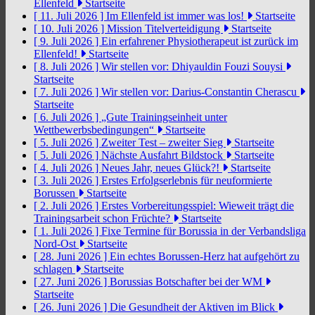
Ellenfeld
Startseite
[ 11. Juli 2026 ]
Im Ellenfeld ist immer was los!
Startseite
[ 10. Juli 2026 ]
Mission Titelverteidigung
Startseite
[ 9. Juli 2026 ]
Ein erfahrener Physiotherapeut ist zurück im
Ellenfeld!
Startseite
[ 8. Juli 2026 ]
Wir stellen vor: Dhiyauldin Fouzi Souysi
Startseite
[ 7. Juli 2026 ]
Wir stellen vor: Darius-Constantin Cherascu
Startseite
[ 6. Juli 2026 ]
„Gute Trainingseinheit unter
Wettbewerbsbedingungen“
Startseite
[ 5. Juli 2026 ]
Zweiter Test – zweiter Sieg
Startseite
[ 5. Juli 2026 ]
Nächste Ausfahrt Bildstock
Startseite
[ 4. Juli 2026 ]
Neues Jahr, neues Glück?!
Startseite
[ 3. Juli 2026 ]
Erstes Erfolgserlebnis für neuformierte
Borussen
Startseite
[ 2. Juli 2026 ]
Erstes Vorbereitungsspiel: Wieweit trägt die
Trainingsarbeit schon Früchte?
Startseite
[ 1. Juli 2026 ]
Fixe Termine für Borussia in der Verbandsliga
Nord-Ost
Startseite
[ 28. Juni 2026 ]
Ein echtes Borussen-Herz hat aufgehört zu
schlagen
Startseite
[ 27. Juni 2026 ]
Borussias Botschafter bei der WM
Startseite
[ 26. Juni 2026 ]
Die Gesundheit der Aktiven im Blick