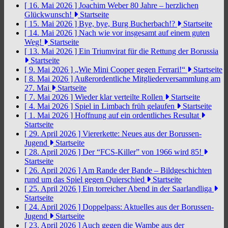
[ 16. Mai 2026 ]
Joachim Weber 80 Jahre – herzlichen
Glückwunsch!
Startseite
[ 15. Mai 2026 ]
Bye, bye, Burg Bucherbach!?
Startseite
[ 14. Mai 2026 ]
Nach wie vor insgesamt auf einem guten
Weg!
Startseite
[ 13. Mai 2026 ]
Ein Triumvirat für die Rettung der Borussia
Startseite
[ 9. Mai 2026 ]
„Wie Mini Cooper gegen Ferrari!“
Startseite
[ 8. Mai 2026 ]
Außerordentliche Mitgliederversammlung am
27. Mai
Startseite
[ 7. Mai 2026 ]
Wieder klar verteilte Rollen
Startseite
[ 4. Mai 2026 ]
Spiel in Limbach früh gelaufen
Startseite
[ 1. Mai 2026 ]
Hoffnung auf ein ordentliches Resultat
Startseite
[ 29. April 2026 ]
Viererkette: Neues aus der Borussen-
Jugend
Startseite
[ 28. April 2026 ]
Der “FCS-Killer” von 1966 wird 85!
Startseite
[ 26. April 2026 ]
Am Rande der Bande – Bildgeschichten
rund um das Spiel gegen Quierschied
Startseite
[ 25. April 2026 ]
Ein torreicher Abend in der Saarlandliga
Startseite
[ 24. April 2026 ]
Doppelpass: Aktuelles aus der Borussen-
Jugend
Startseite
[ 23. April 2026 ]
Auch gegen die Wambe aus der