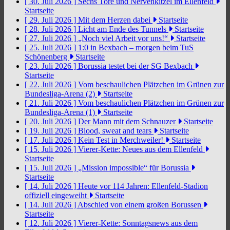
[ 30. Juli 2026 ]
Sechs Tore und Nervenkitzel im Ellenfeld
Startseite
[ 29. Juli 2026 ]
Mit dem Herzen dabei
Startseite
[ 28. Juli 2026 ]
Licht am Ende des Tunnels
Startseite
[ 27. Juli 2026 ]
„Noch viel Arbeit vor uns!“
Startseite
[ 25. Juli 2026 ]
1:0 in Bexbach – morgen beim TuS
Schönenberg
Startseite
[ 23. Juli 2026 ]
Borussia testet bei der SG Bexbach
Startseite
[ 22. Juli 2026 ]
Vom beschaulichen Plätzchen im Grünen zur
Bundesliga-Arena (2)
Startseite
[ 21. Juli 2026 ]
Vom beschaulichen Plätzchen im Grünen zur
Bundesliga-Arena (1)
Startseite
[ 20. Juli 2026 ]
Der Mann mit dem Schnauzer
Startseite
[ 19. Juli 2026 ]
Blood, sweat and tears
Startseite
[ 17. Juli 2026 ]
Kein Test in Merchweiler!
Startseite
[ 15. Juli 2026 ]
Vierer-Kette: Neues aus dem Ellenfeld
Startseite
[ 15. Juli 2026 ]
„Mission impossible“ für Borussia
Startseite
[ 14. Juli 2026 ]
Heute vor 114 Jahren: Ellenfeld-Stadion
offiziell eingeweiht
Startseite
[ 14. Juli 2026 ]
Abschied von einem großen Borussen
Startseite
[ 12. Juli 2026 ]
Vierer-Kette: Sonntagsnews aus dem