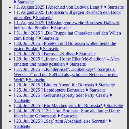
Startseite
[ 2. August 2025 ]
Abschied von Ludwig Lang †
Startseite
[ 1. August 2025 ]
Borussia will gegen Reisbach den Bock
umstoßen
Startseite
[ 1. August 2025 ]
Misslungene zweite Borussen-Halbzeit,
heimstarke Preußen
Startseite
[ 31. Juli 2025 ]
„Die Truppe hat Charakter und den Willen
zum Erfolg!“
Startseite
[ 30. Juli 2025 ]
Preußen und Borussen wollen heute die
ersten Punkte
Startseite
[ 29. Juli 2025 ]
Borussia-Kulisse
Startseite
[ 28. Juli 2025 ]
„Innova Home Ellenfeld-Stadion“ – Altes
erhalten und neues gestalten
Startseite
[ 27. Juli 2025 ]
„Kinderinsel“, „Kükenkoje“, Saarpfalz-
Werkstatt“ und der Fußball als „schönste Nebensache der
Welt“
Startseite
[ 26. Juli 2025 ]
Bitterer Abend für Borussia
Startseite
[ 25. Juli 2025 ]
Lepidoptera Borussiae
Startseite
[ 25. Juli 2025 ]
Geburtstagsparty oder Party-Crash?
Startseite
[ 24. Juli 2025 ]
Ein Märchenprinz für Borussia?
Startseite
[ 24. Juli 2025 ]
120 Jahre Borussia: Eine alte junge Dame
feiert heute Geburtstag!
Startseite
[ 23. Juli 2025 ]
„Sag´ zum Abschied leise Servus!“
Startseite