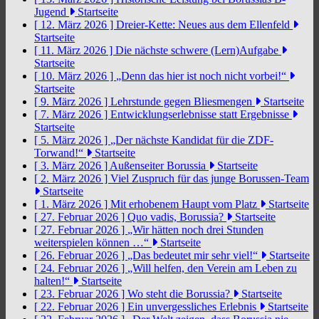
Jugend
Startseite
[ 12. März 2026 ]
Dreier-Kette: Neues aus dem Ellenfeld
Startseite
[ 11. März 2026 ]
Die nächste schwere (Lern)Aufgabe
Startseite
[ 10. März 2026 ]
„Denn das hier ist noch nicht vorbei!“
Startseite
[ 9. März 2026 ]
Lehrstunde gegen Bliesmengen
Startseite
[ 7. März 2026 ]
Entwicklungserlebnisse statt Ergebnisse
Startseite
[ 5. März 2026 ]
„Der nächste Kandidat für die ZDF-
Torwand!“
Startseite
[ 3. März 2026 ]
Außenseiter Borussia
Startseite
[ 2. März 2026 ]
Viel Zuspruch für das junge Borussen-Team
Startseite
[ 1. März 2026 ]
Mit erhobenem Haupt vom Platz
Startseite
[ 27. Februar 2026 ]
Quo vadis, Borussia?
Startseite
[ 27. Februar 2026 ]
„Wir hätten noch drei Stunden
weiterspielen können …“
Startseite
[ 26. Februar 2026 ]
„Das bedeutet mir sehr viel!“
Startseite
[ 24. Februar 2026 ]
„Will helfen, den Verein am Leben zu
halten!“
Startseite
[ 23. Februar 2026 ]
Wo steht die Borussia?
Startseite
[ 22. Februar 2026 ]
Ein unvergessliches Erlebnis
Startseite