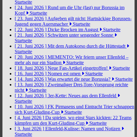
Startseite
[ 24. Juni 2026 ]
Rund um die Uhr (fast) nur Borussia im
Kopf
Startseite
[ 23. Juni 2026 ]
Aufgeben gilt nicht: Hartnäckige Borussen-
Jugend gegen Auersmacher
Startseite
[ 22. Juni 2026 ]
Dicke Brocken im August
Startseite
[ 21. Juni 2026 ]
Schwitzen unter sengender Sonne
Startseite
[ 21. Juni 2026 ]
Mit dem Autokorso durch die Hüttestadt
Startseite
[ 20. Juni 2026 ]
MEMENTO: Wir feiern unser Ellenfeld –
mehr als nur ein Stadion
Startseite
[ 18. Juni 2026 ]
Neue Fan-Artikel eingetroffen!
Startseite
[ 16. Juni 2026 ]
Nomen est omen
Startseite
[ 14. Juni 2026 ]
Was erwartet die neue Borussia?
Startseite
[ 13. Juni 2026 ]
Zweimaliger Drei-Tore-Vorsprung reichte
nicht
Startseite
[ 12. Juni 2026 ]
3er-Kette: Neues aus dem Ellenfeld
Startseite
[ 10. Juni 2026 ]
FK Pirmasens und Eintracht Trier schnappen
sich Kurt-Gluding-Cup
Startseite
[ 4. Juni 2026 ]
Da spielen, wo einst Stars kickten: 22 Teams
kämpfen um den Kurt-Gluding-Cup
Startseite
[ 3. Juni 2026 ]
Ellenfeld-Kulisse: Namen und Notizen
Startseite