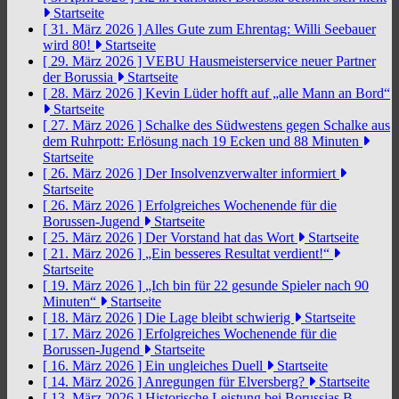
Startseite
[ 31. März 2026 ]
Alles Gute zum Ehrentag: Willi Seebauer
wird 80!
Startseite
[ 29. März 2026 ]
VEBU Hausmeisterservice neuer Partner
der Borussia
Startseite
[ 28. März 2026 ]
Kevin Lüder hofft auf „alle Mann an Bord“
Startseite
[ 27. März 2026 ]
Schalke des Südwestens gegen Schalke aus
dem Ruhrpott: Erlösung nach 19 Ecken und 88 Minuten
Startseite
[ 26. März 2026 ]
Der Insolvenzverwalter informiert
Startseite
[ 26. März 2026 ]
Erfolgreiches Wochenende für die
Borussen-Jugend
Startseite
[ 25. März 2026 ]
Der Vorstand hat das Wort
Startseite
[ 21. März 2026 ]
„Ein besseres Resultat verdient!“
Startseite
[ 19. März 2026 ]
„Ich bin für 22 gesunde Spieler nach 90
Minuten“
Startseite
[ 18. März 2026 ]
Die Lage bleibt schwierig
Startseite
[ 17. März 2026 ]
Erfolgreiches Wochenende für die
Borussen-Jugend
Startseite
[ 16. März 2026 ]
Ein ungleiches Duell
Startseite
[ 14. März 2026 ]
Anregungen für Elversberg?
Startseite
[ 13. März 2026 ]
Historische Leistung bei Borussias B-