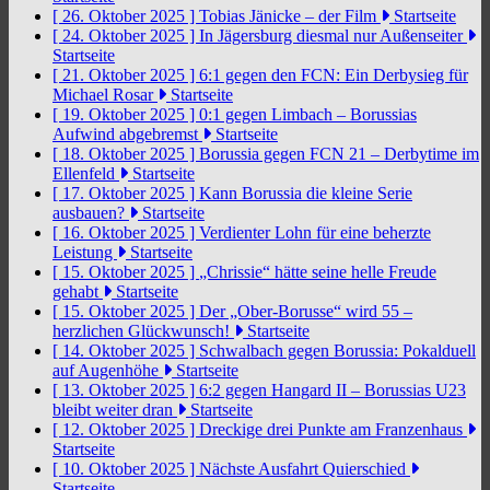
[ 26. Oktober 2025 ]
Tobias Jänicke – der Film
Startseite
[ 24. Oktober 2025 ]
In Jägersburg diesmal nur Außenseiter
Startseite
[ 21. Oktober 2025 ]
6:1 gegen den FCN: Ein Derbysieg für
Michael Rosar
Startseite
[ 19. Oktober 2025 ]
0:1 gegen Limbach – Borussias
Aufwind abgebremst
Startseite
[ 18. Oktober 2025 ]
Borussia gegen FCN 21 – Derbytime im
Ellenfeld
Startseite
[ 17. Oktober 2025 ]
Kann Borussia die kleine Serie
ausbauen?
Startseite
[ 16. Oktober 2025 ]
Verdienter Lohn für eine beherzte
Leistung
Startseite
[ 15. Oktober 2025 ]
„Chrissie“ hätte seine helle Freude
gehabt
Startseite
[ 15. Oktober 2025 ]
Der „Ober-Borusse“ wird 55 –
herzlichen Glückwunsch!
Startseite
[ 14. Oktober 2025 ]
Schwalbach gegen Borussia: Pokalduell
auf Augenhöhe
Startseite
[ 13. Oktober 2025 ]
6:2 gegen Hangard II – Borussias U23
bleibt weiter dran
Startseite
[ 12. Oktober 2025 ]
Dreckige drei Punkte am Franzenhaus
Startseite
[ 10. Oktober 2025 ]
Nächste Ausfahrt Quierschied
Startseite