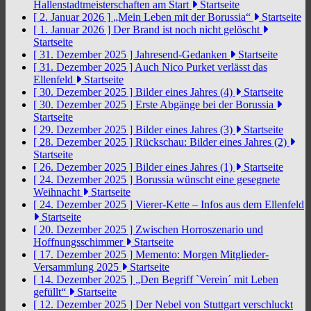
Hallenstadtmeisterschaften am Start
Startseite
[ 2. Januar 2026 ]
„Mein Leben mit der Borussia“
Startseite
[ 1. Januar 2026 ]
Der Brand ist noch nicht gelöscht
Startseite
[ 31. Dezember 2025 ]
Jahresend-Gedanken
Startseite
[ 31. Dezember 2025 ]
Auch Nico Purket verlässt das
Ellenfeld
Startseite
[ 30. Dezember 2025 ]
Bilder eines Jahres (4)
Startseite
[ 30. Dezember 2025 ]
Erste Abgänge bei der Borussia
Startseite
[ 29. Dezember 2025 ]
Bilder eines Jahres (3)
Startseite
[ 28. Dezember 2025 ]
Rückschau: Bilder eines Jahres (2)
Startseite
[ 26. Dezember 2025 ]
Bilder eines Jahres (1)
Startseite
[ 24. Dezember 2025 ]
Borussia wünscht eine gesegnete
Weihnacht
Startseite
[ 24. Dezember 2025 ]
Vierer-Kette – Infos aus dem Ellenfeld
Startseite
[ 20. Dezember 2025 ]
Zwischen Horroszenario und
Hoffnungsschimmer
Startseite
[ 17. Dezember 2025 ]
Memento: Morgen Mitglieder-
Versammlung 2025
Startseite
[ 14. Dezember 2025 ]
„Den Begriff `Verein´ mit Leben
gefüllt“
Startseite
[ 12. Dezember 2025 ]
Der Nebel von Stuttgart verschluckt