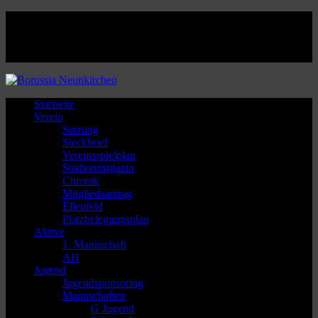
Facebook
Twitter
Instagram
Youtube
Startseite
Verein
Satzung
Steckbrief
Vereinsspielplan
Stadionmagazin
Chronik
Mitgliedsantrag
Ellenfeld
Platzbelegungsplan
Aktive
1. Mannschaft
AH
Jugend
Jugendsponsoring
Mannschaften
G Jugend