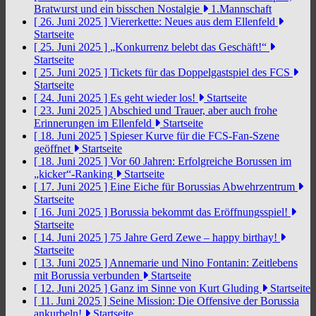
Bratwurst und ein bisschen Nostalgie
1.Mannschaft
[ 26. Juni 2025 ]
Viererkette: Neues aus dem Ellenfeld
Startseite
[ 25. Juni 2025 ]
„Konkurrenz belebt das Geschäft!“
Startseite
[ 25. Juni 2025 ]
Tickets für das Doppelgastspiel des FCS
Startseite
[ 24. Juni 2025 ]
Es geht wieder los!
Startseite
[ 23. Juni 2025 ]
Abschied und Trauer, aber auch frohe
Erinnerungen im Ellenfeld
Startseite
[ 18. Juni 2025 ]
Spieser Kurve für die FCS-Fan-Szene
geöffnet
Startseite
[ 18. Juni 2025 ]
Vor 60 Jahren: Erfolgreiche Borussen im
„kicker“-Ranking
Startseite
[ 17. Juni 2025 ]
Eine Eiche für Borussias Abwehrzentrum
Startseite
[ 16. Juni 2025 ]
Borussia bekommt das Eröffnungsspiel!
Startseite
[ 14. Juni 2025 ]
75 Jahre Gerd Zewe – happy birthay!
Startseite
[ 13. Juni 2025 ]
Annemarie und Nino Fontanin: Zeitlebens
mit Borussia verbunden
Startseite
[ 12. Juni 2025 ]
Ganz im Sinne von Kurt Gluding
Startseite
[ 11. Juni 2025 ]
Seine Mission: Die Offensive der Borussia
ankurbeln!
Startseite