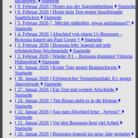
nacheifern!
Startseite
[ 9. Februar 2026 ]
Neues aus der Jugendabteilung
Startseite
[ 8. Februar 2026 ]
Heute kein Test gegen Sportfreunde
Saarbrücken
Startseite
[ 5. Februar 2026 ]
„Möchte mithelfen, etwas aufzubauen!“
Startseite
[ 4. Februar 2026 ]
Abschied von einem Ur-Borussen –
Borussia trauert um Paul Georg †
Startseite
[ 3. Februar 2026 ]
Borussia lebt: Jugend mit sehr
erfolgreichem Wochenende
Startseite
[ 2. Februar 2026 ]
Wieder 8:1 – Borussia dominiert Viktoria
Hühnerfeld
Startseite
[ 30. Januar 2026 ]
Keine Tore gegen Braunschweig
Startseite
[ 30. Januar 2026 ]
Erfolgreicher Testspielauftakt: 8:1 gegen
Jägersfreude
Startseite
[ 27. Januar 2026 ]
Ein Test und weitere Abschiede
Startseite
[ 24. Januar 2026 ]
Tim Braun zieht es in die Heimat
Startseite
[ 22. Januar 2026 ]
Sag zum Abschied leise: „Servus!“
Startseite
[ 21. Januar 2026 ]
Vor den Borussen liegt viel Arbeit
Startseite
[ 20. Januar 2026 ]
Borussen-Jugend ins neue Jahr gestartet