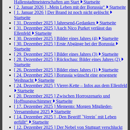
Hallenstadtmeisterschaften am Start
Startseite
[ 2. Januar 2026 ]
„Mein Leben mit der Borussia“
Startseite
[ 1. Januar 2026 ]
Der Brand ist noch nicht gelöscht
Startseite
[ 31. Dezember 2025 ]
Jahresend-Gedanken
Startseite
[ 31. Dezember 2025 ]
Auch Nico Purket verlässt das
Ellenfeld
Startseite
[ 30. Dezember 2025 ]
Bilder eines Jahres (4)
Startseite
[ 30. Dezember 2025 ]
Erste Abgänge bei der Borussia
Startseite
[ 29. Dezember 2025 ]
Bilder eines Jahres (3)
Startseite
[ 28. Dezember 2025 ]
Rückschau: Bilder eines Jahres (2)
Startseite
[ 26. Dezember 2025 ]
Bilder eines Jahres (1)
Startseite
[ 24. Dezember 2025 ]
Borussia wünscht eine gesegnete
Weihnacht
Startseite
[ 24. Dezember 2025 ]
Vierer-Kette – Infos aus dem Ellenfeld
Startseite
[ 20. Dezember 2025 ]
Zwischen Horroszenario und
Hoffnungsschimmer
Startseite
[ 17. Dezember 2025 ]
Memento: Morgen Mitglieder-
Versammlung 2025
Startseite
[ 14. Dezember 2025 ]
„Den Begriff `Verein´ mit Leben
gefüllt“
Startseite
[ 12. Dezember 2025 ]
Der Nebel von Stuttgart verschluckt