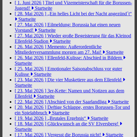
[ 1. Juni 2026 ]
Titel und Vizemeisterschaft für die Borussen-
Jugend!
Startseite
[ 28. Mai 2026 ]
„Ein helles Licht bei der Nacht angezünd´t“
Startseite
[ 27. Mai 2026 ]
Eilmeldung: Borussia hat einen neuen
Vorstand!
Startseite
[ 27. Mai 2026 ]
Wieder große Begeisterung für das Kleinod
Ellenfeld-Stadion
Startseite
[ 26. Mai 2026 ]
Memento: Außerordentliche
Mitgliederversammlung morgen am 27. Mai!
Startseite
[ 26. Mai 2026 ]
Ellenfeld-Kulisse: Abschied in Bildern
Startseite
[ 25. Mai 2026 ]
Emotionaler Saisonabschluss vor guter
Kulisse
Startseite
[ 23. Mai 2026 ]
Die vier Musketiere aus dem Ellenfeld
Startseite
[ 23. Mai 2026 ]
3er-Kette: Namen und Notizen aus dem
Ellenfeld
Startseite
[ 22. Mai 2026 ]
Abschied von der Saarlandliga
Startseite
[ 20. Mai 2026 ]
Deftige Schlappe, erstes Borussen-Tor und
ein Spielabbruch
Startseite
[ 19. Mai 2026 ]
„Brutales Ergebnis“
Startseite
[ 18. Mai 2026 ]
Glückwunsch an die SV Elversberg!
Startseite
[ 17. Mai 2026 ]
Vergesst die Borussia nicht!
Startseite