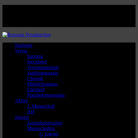
Facebook
Twitter
Instagram
Youtube
Startseite
Verein
Satzung
Steckbrief
Vereinsspielplan
Stadionmagazin
Chronik
Mitgliedsantrag
Ellenfeld
Platzbelegungsplan
Aktive
1. Mannschaft
AH
Jugend
Jugendsponsoring
Mannschaften
G Jugend