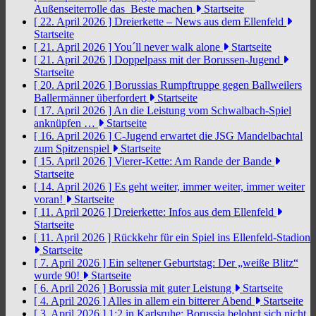
Außenseiterrolle das Beste machen
Startseite
[ 22. April 2026 ]
Dreierkette – News aus dem Ellenfeld
Startseite
[ 21. April 2026 ]
You´ll never walk alone
Startseite
[ 21. April 2026 ]
Doppelpass mit der Borussen-Jugend
Startseite
[ 20. April 2026 ]
Borussias Rumpftruppe gegen Ballweilers
Ballermänner überfordert
Startseite
[ 17. April 2026 ]
An die Leistung vom Schwalbach-Spiel
anknüpfen …
Startseite
[ 16. April 2026 ]
C-Jugend erwartet die JSG Mandelbachtal
zum Spitzenspiel
Startseite
[ 15. April 2026 ]
Vierer-Kette: Am Rande der Bande
Startseite
[ 14. April 2026 ]
Es geht weiter, immer weiter, immer weiter
voran!
Startseite
[ 11. April 2026 ]
Dreierkette: Infos aus dem Ellenfeld
Startseite
[ 11. April 2026 ]
Rückkehr für ein Spiel ins Ellenfeld-Stadion
Startseite
[ 7. April 2026 ]
Ein seltener Geburtstag: Der „weiße Blitz“
wurde 90!
Startseite
[ 6. April 2026 ]
Borussia mit guter Leistung
Startseite
[ 4. April 2026 ]
Alles in allem ein bitterer Abend
Startseite
[ 3. April 2026 ]
1:2 in Karlsruhe: Borussia belohnt sich nicht