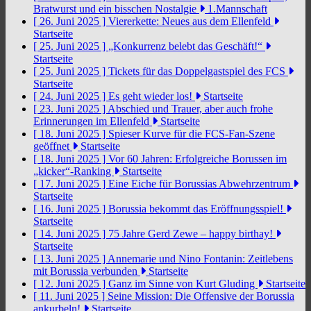
Bratwurst und ein bisschen Nostalgie
1.Mannschaft
[ 26. Juni 2025 ]
Viererkette: Neues aus dem Ellenfeld
Startseite
[ 25. Juni 2025 ]
„Konkurrenz belebt das Geschäft!“
Startseite
[ 25. Juni 2025 ]
Tickets für das Doppelgastspiel des FCS
Startseite
[ 24. Juni 2025 ]
Es geht wieder los!
Startseite
[ 23. Juni 2025 ]
Abschied und Trauer, aber auch frohe
Erinnerungen im Ellenfeld
Startseite
[ 18. Juni 2025 ]
Spieser Kurve für die FCS-Fan-Szene
geöffnet
Startseite
[ 18. Juni 2025 ]
Vor 60 Jahren: Erfolgreiche Borussen im
„kicker“-Ranking
Startseite
[ 17. Juni 2025 ]
Eine Eiche für Borussias Abwehrzentrum
Startseite
[ 16. Juni 2025 ]
Borussia bekommt das Eröffnungsspiel!
Startseite
[ 14. Juni 2025 ]
75 Jahre Gerd Zewe – happy birthay!
Startseite
[ 13. Juni 2025 ]
Annemarie und Nino Fontanin: Zeitlebens
mit Borussia verbunden
Startseite
[ 12. Juni 2025 ]
Ganz im Sinne von Kurt Gluding
Startseite
[ 11. Juni 2025 ]
Seine Mission: Die Offensive der Borussia
ankurbeln!
Startseite