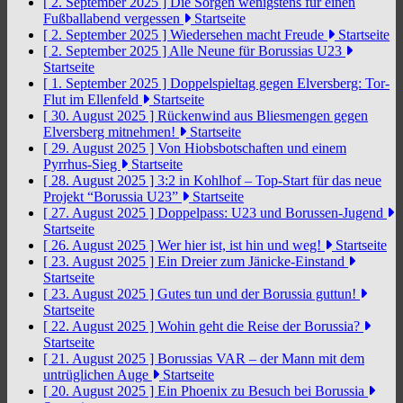
[ 2. September 2025 ]
Die Sorgen wenigstens für einen
Fußballabend vergessen
Startseite
[ 2. September 2025 ]
Wiedersehen macht Freude
Startseite
[ 2. September 2025 ]
Alle Neune für Borussias U23
Startseite
[ 1. September 2025 ]
Doppelspieltag gegen Elversberg: Tor-
Flut im Ellenfeld
Startseite
[ 30. August 2025 ]
Rückenwind aus Bliesmengen gegen
Elversberg mitnehmen!
Startseite
[ 29. August 2025 ]
Von Hiobsbotschaften und einem
Pyrrhus-Sieg
Startseite
[ 28. August 2025 ]
3:2 in Kohlhof – Top-Start für das neue
Projekt “Borussia U23”
Startseite
[ 27. August 2025 ]
Doppelpass: U23 und Borussen-Jugend
Startseite
[ 26. August 2025 ]
Wer hier ist, ist hin und weg!
Startseite
[ 23. August 2025 ]
Ein Dreier zum Jänicke-Einstand
Startseite
[ 23. August 2025 ]
Gutes tun und der Borussia guttun!
Startseite
[ 22. August 2025 ]
Wohin geht die Reise der Borussia?
Startseite
[ 21. August 2025 ]
Borussias VAR – der Mann mit dem
untrüglichen Auge
Startseite
[ 20. August 2025 ]
Ein Phoenix zu Besuch bei Borussia