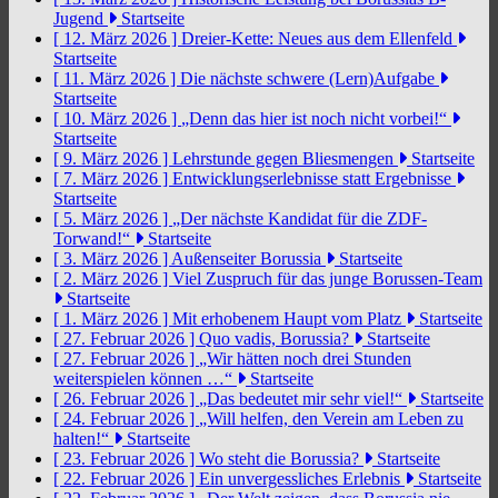
Jugend
Startseite
[ 12. März 2026 ]
Dreier-Kette: Neues aus dem Ellenfeld
Startseite
[ 11. März 2026 ]
Die nächste schwere (Lern)Aufgabe
Startseite
[ 10. März 2026 ]
„Denn das hier ist noch nicht vorbei!“
Startseite
[ 9. März 2026 ]
Lehrstunde gegen Bliesmengen
Startseite
[ 7. März 2026 ]
Entwicklungserlebnisse statt Ergebnisse
Startseite
[ 5. März 2026 ]
„Der nächste Kandidat für die ZDF-
Torwand!“
Startseite
[ 3. März 2026 ]
Außenseiter Borussia
Startseite
[ 2. März 2026 ]
Viel Zuspruch für das junge Borussen-Team
Startseite
[ 1. März 2026 ]
Mit erhobenem Haupt vom Platz
Startseite
[ 27. Februar 2026 ]
Quo vadis, Borussia?
Startseite
[ 27. Februar 2026 ]
„Wir hätten noch drei Stunden
weiterspielen können …“
Startseite
[ 26. Februar 2026 ]
„Das bedeutet mir sehr viel!“
Startseite
[ 24. Februar 2026 ]
„Will helfen, den Verein am Leben zu
halten!“
Startseite
[ 23. Februar 2026 ]
Wo steht die Borussia?
Startseite
[ 22. Februar 2026 ]
Ein unvergessliches Erlebnis
Startseite