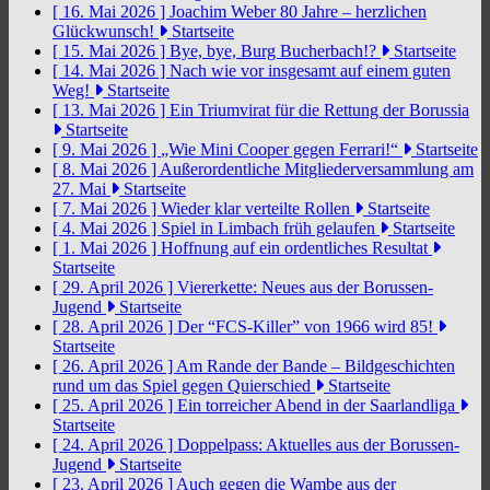
[ 16. Mai 2026 ]
Joachim Weber 80 Jahre – herzlichen
Glückwunsch!
Startseite
[ 15. Mai 2026 ]
Bye, bye, Burg Bucherbach!?
Startseite
[ 14. Mai 2026 ]
Nach wie vor insgesamt auf einem guten
Weg!
Startseite
[ 13. Mai 2026 ]
Ein Triumvirat für die Rettung der Borussia
Startseite
[ 9. Mai 2026 ]
„Wie Mini Cooper gegen Ferrari!“
Startseite
[ 8. Mai 2026 ]
Außerordentliche Mitgliederversammlung am
27. Mai
Startseite
[ 7. Mai 2026 ]
Wieder klar verteilte Rollen
Startseite
[ 4. Mai 2026 ]
Spiel in Limbach früh gelaufen
Startseite
[ 1. Mai 2026 ]
Hoffnung auf ein ordentliches Resultat
Startseite
[ 29. April 2026 ]
Viererkette: Neues aus der Borussen-
Jugend
Startseite
[ 28. April 2026 ]
Der “FCS-Killer” von 1966 wird 85!
Startseite
[ 26. April 2026 ]
Am Rande der Bande – Bildgeschichten
rund um das Spiel gegen Quierschied
Startseite
[ 25. April 2026 ]
Ein torreicher Abend in der Saarlandliga
Startseite
[ 24. April 2026 ]
Doppelpass: Aktuelles aus der Borussen-
Jugend
Startseite
[ 23. April 2026 ]
Auch gegen die Wambe aus der