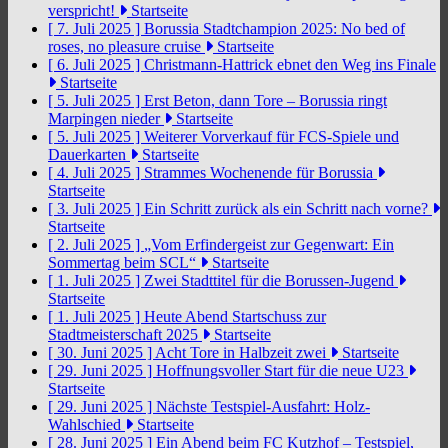
verspricht!
Startseite
[ 7. Juli 2025 ]
Borussia Stadtchampion 2025: No bed of
roses, no pleasure cruise
Startseite
[ 6. Juli 2025 ]
Christmann-Hattrick ebnet den Weg ins Finale
Startseite
[ 5. Juli 2025 ]
Erst Beton, dann Tore – Borussia ringt
Marpingen nieder
Startseite
[ 5. Juli 2025 ]
Weiterer Vorverkauf für FCS-Spiele und
Dauerkarten
Startseite
[ 4. Juli 2025 ]
Strammes Wochenende für Borussia
Startseite
[ 3. Juli 2025 ]
Ein Schritt zurück als ein Schritt nach vorne?
Startseite
[ 2. Juli 2025 ]
„Vom Erfindergeist zur Gegenwart: Ein
Sommertag beim SCL“
Startseite
[ 1. Juli 2025 ]
Zwei Stadttitel für die Borussen-Jugend
Startseite
[ 1. Juli 2025 ]
Heute Abend Startschuss zur
Stadtmeisterschaft 2025
Startseite
[ 30. Juni 2025 ]
Acht Tore in Halbzeit zwei
Startseite
[ 29. Juni 2025 ]
Hoffnungsvoller Start für die neue U23
Startseite
[ 29. Juni 2025 ]
Nächste Testspiel-Ausfahrt: Holz-
Wahlschied
Startseite
[ 28. Juni 2025 ]
Ein Abend beim FC Kutzhof – Testspiel,