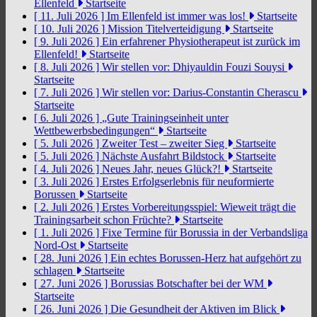
Ellenfeld
Startseite
[ 11. Juli 2026 ]
Im Ellenfeld ist immer was los!
Startseite
[ 10. Juli 2026 ]
Mission Titelverteidigung
Startseite
[ 9. Juli 2026 ]
Ein erfahrener Physiotherapeut ist zurück im
Ellenfeld!
Startseite
[ 8. Juli 2026 ]
Wir stellen vor: Dhiyauldin Fouzi Souysi
Startseite
[ 7. Juli 2026 ]
Wir stellen vor: Darius-Constantin Cherascu
Startseite
[ 6. Juli 2026 ]
„Gute Trainingseinheit unter
Wettbewerbsbedingungen“
Startseite
[ 5. Juli 2026 ]
Zweiter Test – zweiter Sieg
Startseite
[ 5. Juli 2026 ]
Nächste Ausfahrt Bildstock
Startseite
[ 4. Juli 2026 ]
Neues Jahr, neues Glück?!
Startseite
[ 3. Juli 2026 ]
Erstes Erfolgserlebnis für neuformierte
Borussen
Startseite
[ 2. Juli 2026 ]
Erstes Vorbereitungsspiel: Wieweit trägt die
Trainingsarbeit schon Früchte?
Startseite
[ 1. Juli 2026 ]
Fixe Termine für Borussia in der Verbandsliga
Nord-Ost
Startseite
[ 28. Juni 2026 ]
Ein echtes Borussen-Herz hat aufgehört zu
schlagen
Startseite
[ 27. Juni 2026 ]
Borussias Botschafter bei der WM
Startseite
[ 26. Juni 2026 ]
Die Gesundheit der Aktiven im Blick