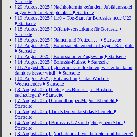
Startseite
[ 20. August 2025 ]
Nachholtermin gefunden: Jubiläumsspiel
gegen FCS am 4. September!
Startseite
[ 19. August 2025 ]
11:0 – Top-Start für Borussias neue U23
Startseite
[ 18. August 2025 ]
Offensivverstärkung für Borussia
Startseite
[ 18. August 2025 ]
Namen und Notizen …
Startseite
[ 17. August 2025 ]
Borussias Statement: 5:1 gegen Rastpfuhl
Startseite
[ 15. August 2025 ]
Borussia unter Zugzwang
Startseite
[ 14. August 2025 ]
Borussia-Kulisse
Startseite
[ 11. August 2025 ]
„Jeder muss reflektieren, was er tun kann,
damit es besser wird!“
Startseite
[ 10. August 2025 ]
Enttäuschung – das Wort des
Wochenendes
Startseite
[ 8. August 2025 ]
Gelingt es Borussia, in Hasborn
nachzulegen?
Startseite
[ 7. August 2025 ]
Groundhopper-Magnet Ellenfeld
Startseite
[ 5. August 2025 ]
Tim Klein verlässt das Ellenfeld
Startseite
[ 4. August 2025 ]
Borussias U23 mit gelungenem Start
Startseite
[ 3. August 2025 ]
„Nach dem 2:0 viel befreiter und lockerer“