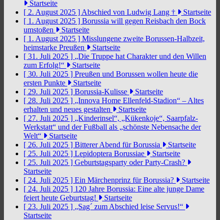
Startseite
[ 2. August 2025 ]
Abschied von Ludwig Lang †
Startseite
[ 1. August 2025 ]
Borussia will gegen Reisbach den Bock
umstoßen
Startseite
[ 1. August 2025 ]
Misslungene zweite Borussen-Halbzeit,
heimstarke Preußen
Startseite
[ 31. Juli 2025 ]
„Die Truppe hat Charakter und den Willen
zum Erfolg!“
Startseite
[ 30. Juli 2025 ]
Preußen und Borussen wollen heute die
ersten Punkte
Startseite
[ 29. Juli 2025 ]
Borussia-Kulisse
Startseite
[ 28. Juli 2025 ]
„Innova Home Ellenfeld-Stadion“ – Altes
erhalten und neues gestalten
Startseite
[ 27. Juli 2025 ]
„Kinderinsel“, „Kükenkoje“, Saarpfalz-
Werkstatt“ und der Fußball als „schönste Nebensache der
Welt“
Startseite
[ 26. Juli 2025 ]
Bitterer Abend für Borussia
Startseite
[ 25. Juli 2025 ]
Lepidoptera Borussiae
Startseite
[ 25. Juli 2025 ]
Geburtstagsparty oder Party-Crash?
Startseite
[ 24. Juli 2025 ]
Ein Märchenprinz für Borussia?
Startseite
[ 24. Juli 2025 ]
120 Jahre Borussia: Eine alte junge Dame
feiert heute Geburtstag!
Startseite
[ 23. Juli 2025 ]
„Sag´ zum Abschied leise Servus!“
Startseite