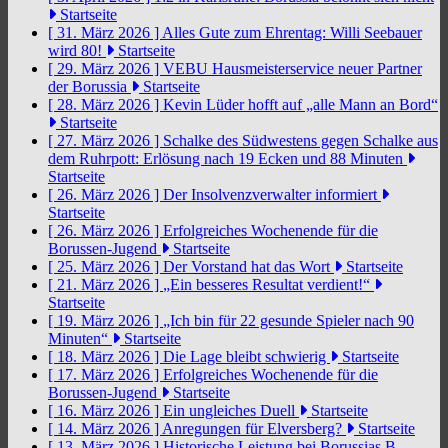
Startseite
[ 31. März 2026 ]
Alles Gute zum Ehrentag: Willi Seebauer
wird 80!
Startseite
[ 29. März 2026 ]
VEBU Hausmeisterservice neuer Partner
der Borussia
Startseite
[ 28. März 2026 ]
Kevin Lüder hofft auf „alle Mann an Bord“
Startseite
[ 27. März 2026 ]
Schalke des Südwestens gegen Schalke aus
dem Ruhrpott: Erlösung nach 19 Ecken und 88 Minuten
Startseite
[ 26. März 2026 ]
Der Insolvenzverwalter informiert
Startseite
[ 26. März 2026 ]
Erfolgreiches Wochenende für die
Borussen-Jugend
Startseite
[ 25. März 2026 ]
Der Vorstand hat das Wort
Startseite
[ 21. März 2026 ]
„Ein besseres Resultat verdient!“
Startseite
[ 19. März 2026 ]
„Ich bin für 22 gesunde Spieler nach 90
Minuten“
Startseite
[ 18. März 2026 ]
Die Lage bleibt schwierig
Startseite
[ 17. März 2026 ]
Erfolgreiches Wochenende für die
Borussen-Jugend
Startseite
[ 16. März 2026 ]
Ein ungleiches Duell
Startseite
[ 14. März 2026 ]
Anregungen für Elversberg?
Startseite
[ 13. März 2026 ]
Historische Leistung bei Borussias B-