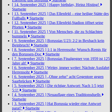
Ellenfeld und Borussia
Startseite
[ 14. September 2025 ]
Happy birthday, Heinz Histing!
Startseite
[ 13. September 2025 ]
Das Ellenfeld – eine heilige Stätte des
Fußballs
Startseite
[ 12. September 2025 ]
Das Ellenfeld-Stadion öffnet seine
Pforten
Startseite
[ 11. September 2025 ]
Von Menschen, die zu Schlachten
bummeln
Startseite
[ 9. September 2025 ]
Borussias U23: 2:2 in Bexbach kein
Beinbruch!
Startseite
[ 8. September 2025 ]
1:1 in Herrensohr: Wunsch-Remis für
den Borussen-Doc
Startseite
[ 7. September 2025 ]
Borussias Finalgegner von 1959 ist 125
Jahre alt!
Startseite
[ 6. September 2025 ]
Weiter, immer weiter: Nächste Ausfahrt
Herrensohr
Startseite
[ 6. September 2025 ]
„Ohne zehn“ acht Gegentore gegen
Saarbrücken
Startseite
[ 5. September 2025 ]
Die richtige Antwort: Nach 1:5 jetzt
5:1!
Startseite
[ 4. September 2025 ]
Neuauflage eines Traditionsduells
Startseite
[ 3. September 2025 ]
Hat Borussia wieder eine Antwort
parat?
Startseite