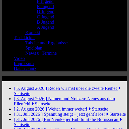
F Jugend
E Jugend
D Jugend
C Jugend
B Jugend
A Jugend
Kontakt
Tischkicker
Tabelle und Ergebnisse
Spielplan
News u. Termine
Video
Impressum
Datenschutz
News Ticker
[ 5. August 2026 ]
Reden wir mal über die zweite Reihe!
Startseite
[ 3. August 2026 ]
Namen und Notizen: Neues aus dem
Ellenfeld
Startseite
[ 2. August 2026 ]
Weiter, immer weiter!
Startseite
[ 31. Juli 2026 ]
Spannung steigt – jetzt geht´s los!
Startseite
[ 31. Juli 2026 ]
Ein Neinkerjer Bub führt die Borussia an
Startseite