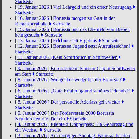
Startseite
[ 19. Januar 2026 ]
Viel Lehrgeld und ein erster Neuzugang
Startseite
[ 16. Januar 2026 ]
Borussia morgen zu Gast in der
Riegelsberghalle
Startseite
[ 15. Januar 2026 ]
Borussia und das Ellenfeld von Dieben
heimgesucht
Startseite
[ 13. Januar 2026 ]
Erlebnis statt Ergebnis
Startseite
[ 12. Januar 2026 ]
Borussen-Jugend setzt Ausrufezeichen!
Startseite
[ 11. Januar 2026 ]
Kein Schiffbruch in Schiffweiler
Startseite
[ 9. Januar 2026 ]
Borussia beim Samson-Cup in Schiffweiler
am Start
Startseite
[ 8. Januar 2026 ]
Wie geht es weiter bei der Borussia?
Startseite
[ 6. Januar 2026 ]
„Gute Erfahrung und schönes Erlebnis!“
Startseite
[ 5. Januar 2026 ]
Der personelle Aderlass geht weiter
Startseite
[ 5. Januar 2026 ]
Der Förderverein 2000 Borussia
Neunkirchen e.V. lädt ein
Startseite
[ 4. Januar 2026 ]
Ellenfeld-Doppelpass: Ein Geburtstag und
ein Wechsel
Startseite
[ 3. Januar 2026 ]
Am morgigen Sonntag: Borussia bei den