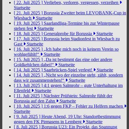
[ 22. Juli 2025 ]
Verlieben, verloren, vergessen, verzeihen
Startseite
[ 21. Juli 2025 ]
Borussia Zweiter beim LEVOBANK-Cup in
Wiesbach
Startseite
[ 19. Juli 2025 ]
Saarlandliga-Termine bis zur Winterpause
stehen fest
Startseite
[ 18. Juli 2025 ]
Generalprobe für Borussia
Startseite
[ 17. Juli 2025 ]
Borussia beim Stadionfest in Wiesbach zu
Gast
Startseite
[ 16. Juli 2025 ]
„Ich habe mich noch in keinem Verein so
wohlgefühlt!“
Startseite
[ 15. Juli 2025 ]
„Da ist bestimmt das eine oder andere
Goldkehlchen dabei!“
Startseite
[ 14. Juli 2025 ]
Saarbrücken-Spiel verlegt!
Startseite
[ 14. Juli 2025 ]
„Nicht wo der einzelne steht, zählt, sondern
dass wir zusammenstehen!“
Startseite
[ 13. Juli 2025 ]
4:1 gegen Salmrohr – gute Unterhaltung im
Ellenfeld
Startseite
[ 11. Juli 2025 ]
Nächster Prüfstein: Salmrohr fühlt der
Borussia auf den Zahn
Startseite
[ 10. Juli 2025 ]
1:6 gegen FKP – Fehler zu Helfern machen
Startseite
[ 9. Juli 2025 ]
Heute Abend, 19 Uhr: Standortbestimmung
gegen den FK Pirmasens in Lemberg
Startseite
[ 8. Juli 2025 ]
Borussia U23: Ein Projekt, das Spannung