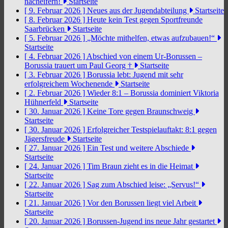
nacheifern!
Startseite
[ 9. Februar 2026 ]
Neues aus der Jugendabteilung
Startseite
[ 8. Februar 2026 ]
Heute kein Test gegen Sportfreunde
Saarbrücken
Startseite
[ 5. Februar 2026 ]
„Möchte mithelfen, etwas aufzubauen!“
Startseite
[ 4. Februar 2026 ]
Abschied von einem Ur-Borussen –
Borussia trauert um Paul Georg †
Startseite
[ 3. Februar 2026 ]
Borussia lebt: Jugend mit sehr
erfolgreichem Wochenende
Startseite
[ 2. Februar 2026 ]
Wieder 8:1 – Borussia dominiert Viktoria
Hühnerfeld
Startseite
[ 30. Januar 2026 ]
Keine Tore gegen Braunschweig
Startseite
[ 30. Januar 2026 ]
Erfolgreicher Testspielauftakt: 8:1 gegen
Jägersfreude
Startseite
[ 27. Januar 2026 ]
Ein Test und weitere Abschiede
Startseite
[ 24. Januar 2026 ]
Tim Braun zieht es in die Heimat
Startseite
[ 22. Januar 2026 ]
Sag zum Abschied leise: „Servus!“
Startseite
[ 21. Januar 2026 ]
Vor den Borussen liegt viel Arbeit
Startseite
[ 20. Januar 2026 ]
Borussen-Jugend ins neue Jahr gestartet