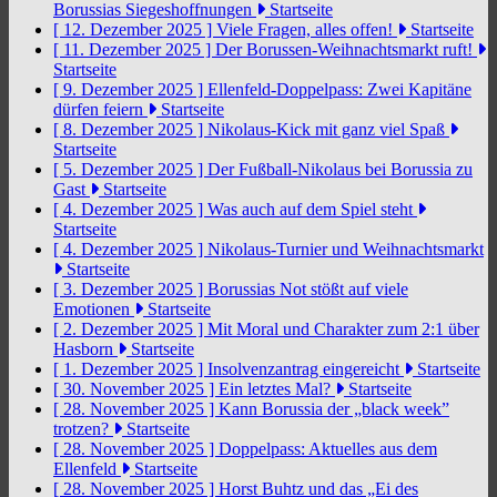
Borussias Siegeshoffnungen
Startseite
[ 12. Dezember 2025 ]
Viele Fragen, alles offen!
Startseite
[ 11. Dezember 2025 ]
Der Borussen-Weihnachtsmarkt ruft!
Startseite
[ 9. Dezember 2025 ]
Ellenfeld-Doppelpass: Zwei Kapitäne
dürfen feiern
Startseite
[ 8. Dezember 2025 ]
Nikolaus-Kick mit ganz viel Spaß
Startseite
[ 5. Dezember 2025 ]
Der Fußball-Nikolaus bei Borussia zu
Gast
Startseite
[ 4. Dezember 2025 ]
Was auch auf dem Spiel steht
Startseite
[ 4. Dezember 2025 ]
Nikolaus-Turnier und Weihnachtsmarkt
Startseite
[ 3. Dezember 2025 ]
Borussias Not stößt auf viele
Emotionen
Startseite
[ 2. Dezember 2025 ]
Mit Moral und Charakter zum 2:1 über
Hasborn
Startseite
[ 1. Dezember 2025 ]
Insolvenzantrag eingereicht
Startseite
[ 30. November 2025 ]
Ein letztes Mal?
Startseite
[ 28. November 2025 ]
Kann Borussia der „black week”
trotzen?
Startseite
[ 28. November 2025 ]
Doppelpass: Aktuelles aus dem
Ellenfeld
Startseite
[ 28. November 2025 ]
Horst Buhtz und das „Ei des