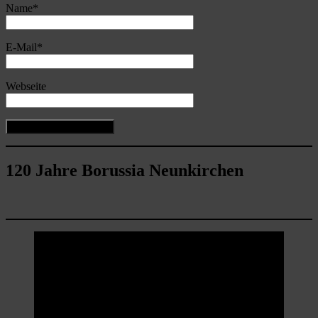
Name
*
E-Mail
*
Webseite
120 Jahre Borussia Neunkirchen