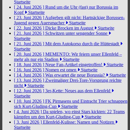
Startseite
[ 24. Juni 2026 ]
Rund um die Uhr (fast) nur Borussia im
Kopf
Startseite
[ 23. Juni 2026 ]
Aufgeben gilt nicht: Hartnäckige Borussen-
Jugend gegen Auersmacher
Startseite
[ 22. Juni 2026 ]
Dicke Brocken im August
Startseite
[ 21. Juni 2026 ]
Schwitzen unter sengender Sonne
Startseite
[ 21. Juni 2026 ]
Mit dem Autokorso durch die Hüttestadt
Startseite
[ 20. Juni 2026 ]
MEMENTO: Wir feiern unser Ellenfeld –
mehr als nur ein Stadion
Startseite
[ 18. Juni 2026 ]
Neue Fan-Artikel eingetroffen!
Startseite
[ 16. Juni 2026 ]
Nomen est omen
Startseite
[ 14. Juni 2026 ]
Was erwartet die neue Borussia?
Startseite
[ 13. Juni 2026 ]
Zweimaliger Drei-Tore-Vorsprung reichte
nicht
Startseite
[ 12. Juni 2026 ]
3er-Kette: Neues aus dem Ellenfeld
Startseite
[ 10. Juni 2026 ]
FK Pirmasens und Eintracht Trier schnappen
sich Kurt-Gluding-Cup
Startseite
[ 4. Juni 2026 ]
Da spielen, wo einst Stars kickten: 22 Teams
kämpfen um den Kurt-Gluding-Cup
Startseite
[ 3. Juni 2026 ]
Ellenfeld-Kulisse: Namen und Notizen
Startseite