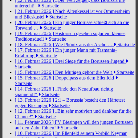
[ 22. Februar 2026 ]
„Der Welt zeigen, dass Borussia nie
untergeht!“
Startseite
[ 21. Februar 2026 ]
Nach Altenkessel ist vor Ommersheim
und Blieskastel
Startseite
[ 20. Februar 2026 ]
Ein junger Borusse schießt sich an die
Torwand …
Startseite
[ 19. Februar 2026 ]
Historisch gesehen sogar ein kleines
Traditionsduell
Startseite
[ 18. Februar 2026 ]
Wie Phönix aus der Asche …
Startseite
[ 17. Februar 2026 ]
Ein junger Mann mit Tasmania-
Erfahrung
Startseite
[ 16. Februar 2026 ]
Drei Siege für die Borussen-Jugend
Startseite
[ 15. Februar 2026 ]
Den Mutigen gehört die Welt
Startseite
[ 15. Februar 2026 ]
Doppelpass aus dem Ellenfeld
Startseite
[ 14. Februar 2026 ]
„Finde den Neuaufbau richtig
spannend!“
Startseite
[ 13. Februar 2026 ]
2:1 – Borussia besteht den Härtetest
gegen Biesingen
Startseite
[ 12. Februar 2026 ]
„Bin sehr motiviert und dankbar für die
Chance!“
Startseite
[ 11. Februar 2026 ]
FV Biesingen will den jungen Borussen
auf den Zahn fühlen!
Startseite
[ 10. Februar 2026 ]
Im Ellenfeld seinem Vorbild Neymar