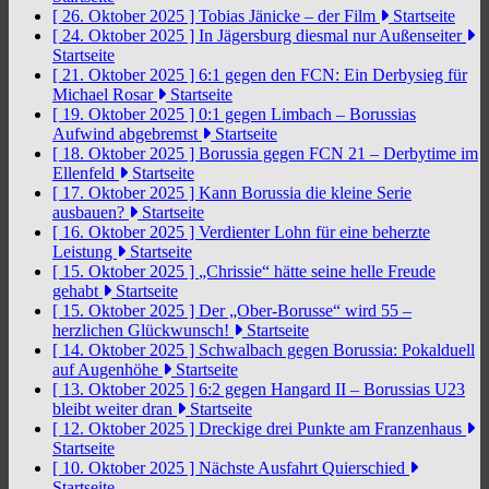
[ 26. Oktober 2025 ]
Tobias Jänicke – der Film
Startseite
[ 24. Oktober 2025 ]
In Jägersburg diesmal nur Außenseiter
Startseite
[ 21. Oktober 2025 ]
6:1 gegen den FCN: Ein Derbysieg für
Michael Rosar
Startseite
[ 19. Oktober 2025 ]
0:1 gegen Limbach – Borussias
Aufwind abgebremst
Startseite
[ 18. Oktober 2025 ]
Borussia gegen FCN 21 – Derbytime im
Ellenfeld
Startseite
[ 17. Oktober 2025 ]
Kann Borussia die kleine Serie
ausbauen?
Startseite
[ 16. Oktober 2025 ]
Verdienter Lohn für eine beherzte
Leistung
Startseite
[ 15. Oktober 2025 ]
„Chrissie“ hätte seine helle Freude
gehabt
Startseite
[ 15. Oktober 2025 ]
Der „Ober-Borusse“ wird 55 –
herzlichen Glückwunsch!
Startseite
[ 14. Oktober 2025 ]
Schwalbach gegen Borussia: Pokalduell
auf Augenhöhe
Startseite
[ 13. Oktober 2025 ]
6:2 gegen Hangard II – Borussias U23
bleibt weiter dran
Startseite
[ 12. Oktober 2025 ]
Dreckige drei Punkte am Franzenhaus
Startseite
[ 10. Oktober 2025 ]
Nächste Ausfahrt Quierschied
Startseite