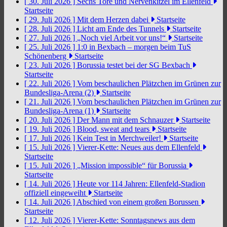
[ 30. Juli 2026 ]
Sechs Tore und Nervenkitzel im Ellenfeld
Startseite
[ 29. Juli 2026 ]
Mit dem Herzen dabei
Startseite
[ 28. Juli 2026 ]
Licht am Ende des Tunnels
Startseite
[ 27. Juli 2026 ]
„Noch viel Arbeit vor uns!“
Startseite
[ 25. Juli 2026 ]
1:0 in Bexbach – morgen beim TuS
Schönenberg
Startseite
[ 23. Juli 2026 ]
Borussia testet bei der SG Bexbach
Startseite
[ 22. Juli 2026 ]
Vom beschaulichen Plätzchen im Grünen zur
Bundesliga-Arena (2)
Startseite
[ 21. Juli 2026 ]
Vom beschaulichen Plätzchen im Grünen zur
Bundesliga-Arena (1)
Startseite
[ 20. Juli 2026 ]
Der Mann mit dem Schnauzer
Startseite
[ 19. Juli 2026 ]
Blood, sweat and tears
Startseite
[ 17. Juli 2026 ]
Kein Test in Merchweiler!
Startseite
[ 15. Juli 2026 ]
Vierer-Kette: Neues aus dem Ellenfeld
Startseite
[ 15. Juli 2026 ]
„Mission impossible“ für Borussia
Startseite
[ 14. Juli 2026 ]
Heute vor 114 Jahren: Ellenfeld-Stadion
offiziell eingeweiht
Startseite
[ 14. Juli 2026 ]
Abschied von einem großen Borussen
Startseite
[ 12. Juli 2026 ]
Vierer-Kette: Sonntagsnews aus dem