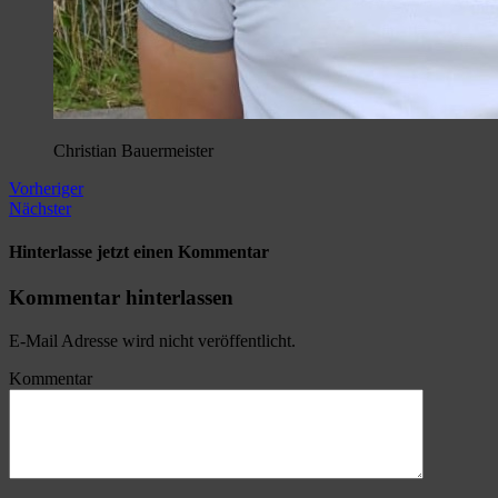
Christian Bauermeister
Vorheriger
Nächster
Hinterlasse jetzt einen Kommentar
Kommentar hinterlassen
E-Mail Adresse wird nicht veröffentlicht.
Kommentar