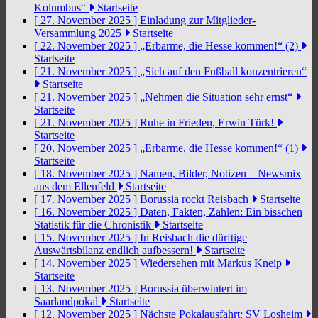
Kolumbus“
Startseite
[ 27. November 2025 ]
Einladung zur Mitglieder-
Versammlung 2025
Startseite
[ 22. November 2025 ]
„Erbarme, die Hesse kommen!“ (2)
Startseite
[ 21. November 2025 ]
„Sich auf den Fußball konzentrieren“
Startseite
[ 21. November 2025 ]
„Nehmen die Situation sehr ernst“
Startseite
[ 21. November 2025 ]
Ruhe in Frieden, Erwin Türk!
Startseite
[ 20. November 2025 ]
„Erbarme, die Hesse kommen!“ (1)
Startseite
[ 18. November 2025 ]
Namen, Bilder, Notizen – Newsmix
aus dem Ellenfeld
Startseite
[ 17. November 2025 ]
Borussia rockt Reisbach
Startseite
[ 16. November 2025 ]
Daten, Fakten, Zahlen: Ein bisschen
Statistik für die Chronistik
Startseite
[ 15. November 2025 ]
In Reisbach die dürftige
Auswärtsbilanz endlich aufbessern!
Startseite
[ 14. November 2025 ]
Wiedersehen mit Markus Kneip
Startseite
[ 13. November 2025 ]
Borussia überwintert im
Saarlandpokal
Startseite
[ 12. November 2025 ]
Nächste Pokalausfahrt: SV Losheim