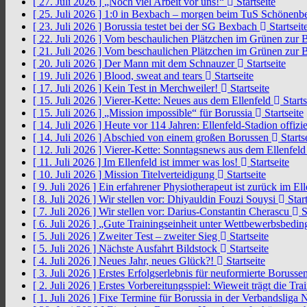
[ 27. Juli 2026 ]
„Noch viel Arbeit vor uns!“
Startseite
[ 25. Juli 2026 ]
1:0 in Bexbach – morgen beim TuS Schönenb
[ 23. Juli 2026 ]
Borussia testet bei der SG Bexbach
Startseit
[ 22. Juli 2026 ]
Vom beschaulichen Plätzchen im Grünen zur 
[ 21. Juli 2026 ]
Vom beschaulichen Plätzchen im Grünen zur 
[ 20. Juli 2026 ]
Der Mann mit dem Schnauzer
Startseite
[ 19. Juli 2026 ]
Blood, sweat and tears
Startseite
[ 17. Juli 2026 ]
Kein Test in Merchweiler!
Startseite
[ 15. Juli 2026 ]
Vierer-Kette: Neues aus dem Ellenfeld
Starts
[ 15. Juli 2026 ]
„Mission impossible“ für Borussia
Startseite
[ 14. Juli 2026 ]
Heute vor 114 Jahren: Ellenfeld-Stadion offizi
[ 14. Juli 2026 ]
Abschied von einem großen Borussen
Starts
[ 12. Juli 2026 ]
Vierer-Kette: Sonntagsnews aus dem Ellenfel
[ 11. Juli 2026 ]
Im Ellenfeld ist immer was los!
Startseite
[ 10. Juli 2026 ]
Mission Titelverteidigung
Startseite
[ 9. Juli 2026 ]
Ein erfahrener Physiotherapeut ist zurück im El
[ 8. Juli 2026 ]
Wir stellen vor: Dhiyauldin Fouzi Souysi
Start
[ 7. Juli 2026 ]
Wir stellen vor: Darius-Constantin Cherascu
S
[ 6. Juli 2026 ]
„Gute Trainingseinheit unter Wettbewerbsbedi
[ 5. Juli 2026 ]
Zweiter Test – zweiter Sieg
Startseite
[ 5. Juli 2026 ]
Nächste Ausfahrt Bildstock
Startseite
[ 4. Juli 2026 ]
Neues Jahr, neues Glück?!
Startseite
[ 3. Juli 2026 ]
Erstes Erfolgserlebnis für neuformierte Borusse
[ 2. Juli 2026 ]
Erstes Vorbereitungsspiel: Wieweit trägt die Tr
[ 1. Juli 2026 ]
Fixe Termine für Borussia in der Verbandsliga