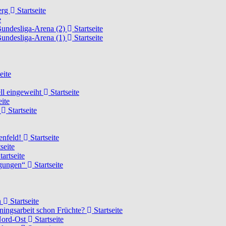
erg
Startseite
e
Bundesliga-Arena (2)
Startseite
Bundesliga-Arena (1)
Startseite
eite
ell eingeweiht
Startseite
eite
d
Startseite
lenfeld!
Startseite
seite
tartseite
ngungen“
Startseite
n
Startseite
ainingsarbeit schon Früchte?
Startseite
 Nord-Ost
Startseite