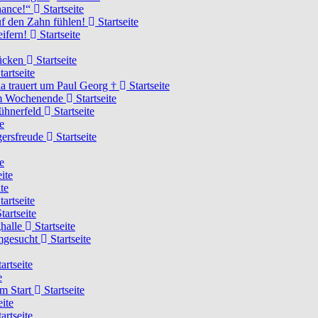
Chance!“
Startseite
uf den Zahn fühlen!
Startseite
eifern!
Startseite
rücken
Startseite
tartseite
a trauert um Paul Georg †
Startseite
hem Wochenende
Startseite
Hühnerfeld
Startseite
e
ägersfreude
Startseite
e
ite
te
tartseite
tartseite
ghalle
Startseite
imgesucht
Startseite
artseite
e
am Start
Startseite
eite
artseite