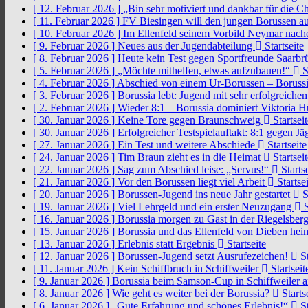
[ 12. Februar 2026 ]
„Bin sehr motiviert und dankbar für die 
[ 11. Februar 2026 ]
FV Biesingen will den jungen Borussen a
[ 10. Februar 2026 ]
Im Ellenfeld seinem Vorbild Neymar nach
[ 9. Februar 2026 ]
Neues aus der Jugendabteilung
Startseite
[ 8. Februar 2026 ]
Heute kein Test gegen Sportfreunde Saarb
[ 5. Februar 2026 ]
„Möchte mithelfen, etwas aufzubauen!“
S
[ 4. Februar 2026 ]
Abschied von einem Ur-Borussen – Borussi
[ 3. Februar 2026 ]
Borussia lebt: Jugend mit sehr erfolgreic
[ 2. Februar 2026 ]
Wieder 8:1 – Borussia dominiert Viktoria 
[ 30. Januar 2026 ]
Keine Tore gegen Braunschweig
Startseit
[ 30. Januar 2026 ]
Erfolgreicher Testspielauftakt: 8:1 gegen J
[ 27. Januar 2026 ]
Ein Test und weitere Abschiede
Startseite
[ 24. Januar 2026 ]
Tim Braun zieht es in die Heimat
Startseit
[ 22. Januar 2026 ]
Sag zum Abschied leise: „Servus!“
Startse
[ 21. Januar 2026 ]
Vor den Borussen liegt viel Arbeit
Startsei
[ 20. Januar 2026 ]
Borussen-Jugend ins neue Jahr gestartet
S
[ 19. Januar 2026 ]
Viel Lehrgeld und ein erster Neuzugang
S
[ 16. Januar 2026 ]
Borussia morgen zu Gast in der Riegelsber
[ 15. Januar 2026 ]
Borussia und das Ellenfeld von Dieben he
[ 13. Januar 2026 ]
Erlebnis statt Ergebnis
Startseite
[ 12. Januar 2026 ]
Borussen-Jugend setzt Ausrufezeichen!
St
[ 11. Januar 2026 ]
Kein Schiffbruch in Schiffweiler
Startseit
[ 9. Januar 2026 ]
Borussia beim Samson-Cup in Schiffweiler 
[ 8. Januar 2026 ]
Wie geht es weiter bei der Borussia?
Starts
[ 6. Januar 2026 ]
„Gute Erfahrung und schönes Erlebnis!“
St