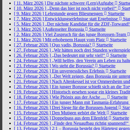
[ 11. März 2026 ]
Die nächste schwere (Lern)Aufgabe
Startse
[ 10. März 2026 ]
„Denn das hier ist noch nicht vorbei!“
Start
[ 9. März 2026 ]
Lehrstunde gegen Bliesmengen
Startseite
[ 7. März 2026 ]
Entwicklungserlebnisse statt Ergebnisse
Star
[ 5. März 2026 ]
„Der nächste Kandidat für die ZDF-Torwand
[ 3. März 2026 ]
Außenseiter Borussia
Startseite
[ 2. März 2026 ]
Viel Zuspruch für das junge Borussen-Team
[ 1. März 2026 ]
Mit erhobenem Haupt vom Platz
Startseite
[ 27. Februar 2026 ]
Quo vadis, Borussia?
Startseite
[ 27. Februar 2026 ]
„Wir hätten noch drei Stunden weiterspi
[ 26. Februar 2026 ]
„Das bedeutet mir sehr viel!“
Startseite
[ 24. Februar 2026 ]
„Will helfen, den Verein am Leben zu hal
[ 23. Februar 2026 ]
Wo steht die Borussia?
Startseite
[ 22. Februar 2026 ]
Ein unvergessliches Erlebnis
Startseite
[ 22. Februar 2026 ]
„Der Welt zeigen, dass Borussia nie unter
[ 21. Februar 2026 ]
Nach Altenkessel ist vor Ommersheim und
[ 20. Februar 2026 ]
Ein junger Borusse schießt sich an die 
[ 19. Februar 2026 ]
Historisch gesehen sogar ein kleines Tradi
[ 18. Februar 2026 ]
Wie Phönix aus der Asche …
Startseite
[ 17. Februar 2026 ]
Ein junger Mann mit Tasmania-Erfahrung
[ 16. Februar 2026 ]
Drei Siege für die Borussen-Jugend
Star
[ 15. Februar 2026 ]
Den Mutigen gehört die Welt
Startseite
[ 15. Februar 2026 ]
Doppelpass aus dem Ellenfeld
Startseite
[ 14. Februar 2026 ]
„Finde den Neuaufbau richtig spannend!“
[ 13. Februar 2026 ]
2:1 – Borussia besteht den Härtetest gege