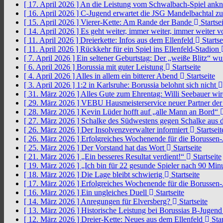
[ 17. April 2026 ]
An die Leistung vom Schwalbach-Spiel an
[ 16. April 2026 ]
C-Jugend erwartet die JSG Mandelbachtal z
[ 15. April 2026 ]
Vierer-Kette: Am Rande der Bande
Startsei
[ 14. April 2026 ]
Es geht weiter, immer weiter, immer weiter 
[ 11. April 2026 ]
Dreierkette: Infos aus dem Ellenfeld
Startse
[ 11. April 2026 ]
Rückkehr für ein Spiel ins Ellenfeld-Stadion
[ 7. April 2026 ]
Ein seltener Geburtstag: Der „weiße Blitz“ w
[ 6. April 2026 ]
Borussia mit guter Leistung
Startseite
[ 4. April 2026 ]
Alles in allem ein bitterer Abend
Startseite
[ 3. April 2026 ]
1:2 in Karlsruhe: Borussia belohnt sich nicht
[ 31. März 2026 ]
Alles Gute zum Ehrentag: Willi Seebauer wi
[ 29. März 2026 ]
VEBU Hausmeisterservice neuer Partner der
[ 28. März 2026 ]
Kevin Lüder hofft auf „alle Mann an Bord“
[ 27. März 2026 ]
Schalke des Südwestens gegen Schalke aus 
[ 26. März 2026 ]
Der Insolvenzverwalter informiert
Startseit
[ 26. März 2026 ]
Erfolgreiches Wochenende für die Borussen
[ 25. März 2026 ]
Der Vorstand hat das Wort
Startseite
[ 21. März 2026 ]
„Ein besseres Resultat verdient!“
Startseite
[ 19. März 2026 ]
„Ich bin für 22 gesunde Spieler nach 90 Mi
[ 18. März 2026 ]
Die Lage bleibt schwierig
Startseite
[ 17. März 2026 ]
Erfolgreiches Wochenende für die Borussen
[ 16. März 2026 ]
Ein ungleiches Duell
Startseite
[ 14. März 2026 ]
Anregungen für Elversberg?
Startseite
[ 13. März 2026 ]
Historische Leistung bei Borussias B-Jugen
[ 12. März 2026 ]
Dreier-Kette: Neues aus dem Ellenfeld
Star