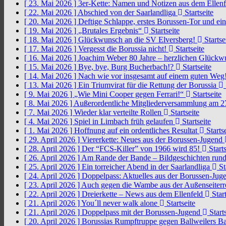
[ 23. Mai 2026 ]
3er-Kette: Namen und Notizen aus dem Ellen
[ 22. Mai 2026 ]
Abschied von der Saarlandliga
Startseite
[ 20. Mai 2026 ]
Deftige Schlappe, erstes Borussen-Tor und ei
[ 19. Mai 2026 ]
„Brutales Ergebnis“
Startseite
[ 18. Mai 2026 ]
Glückwunsch an die SV Elversberg!
Startse
[ 17. Mai 2026 ]
Vergesst die Borussia nicht!
Startseite
[ 16. Mai 2026 ]
Joachim Weber 80 Jahre – herzlichen Glück
[ 15. Mai 2026 ]
Bye, bye, Burg Bucherbach!?
Startseite
[ 14. Mai 2026 ]
Nach wie vor insgesamt auf einem guten Weg
[ 13. Mai 2026 ]
Ein Triumvirat für die Rettung der Borussia
[ 9. Mai 2026 ]
„Wie Mini Cooper gegen Ferrari!“
Startseite
[ 8. Mai 2026 ]
Außerordentliche Mitgliederversammlung am 2
[ 7. Mai 2026 ]
Wieder klar verteilte Rollen
Startseite
[ 4. Mai 2026 ]
Spiel in Limbach früh gelaufen
Startseite
[ 1. Mai 2026 ]
Hoffnung auf ein ordentliches Resultat
Startse
[ 29. April 2026 ]
Viererkette: Neues aus der Borussen-Jugend
[ 28. April 2026 ]
Der “FCS-Killer” von 1966 wird 85!
Starts
[ 26. April 2026 ]
Am Rande der Bande – Bildgeschichten rund
[ 25. April 2026 ]
Ein torreicher Abend in der Saarlandliga
St
[ 24. April 2026 ]
Doppelpass: Aktuelles aus der Borussen-Ju
[ 23. April 2026 ]
Auch gegen die Wambe aus der Außenseiterr
[ 22. April 2026 ]
Dreierkette – News aus dem Ellenfeld
Start
[ 21. April 2026 ]
You´ll never walk alone
Startseite
[ 21. April 2026 ]
Doppelpass mit der Borussen-Jugend
Starts
[ 20. April 2026 ]
Borussias Rumpftruppe gegen Ballweilers Ba