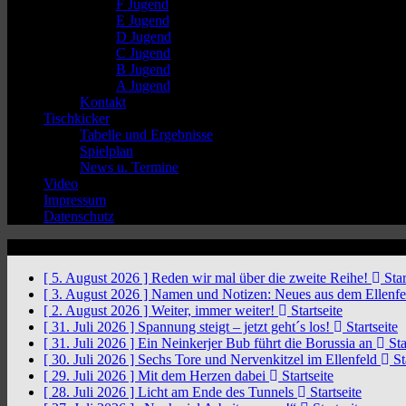
F Jugend
E Jugend
D Jugend
C Jugend
B Jugend
A Jugend
Kontakt
Tischkicker
Tabelle und Ergebnisse
Spielplan
News u. Termine
Video
Impressum
Datenschutz
News Ticker
[ 5. August 2026 ]
Reden wir mal über die zweite Reihe!
Star
[ 3. August 2026 ]
Namen und Notizen: Neues aus dem Ellenf
[ 2. August 2026 ]
Weiter, immer weiter!
Startseite
[ 31. Juli 2026 ]
Spannung steigt – jetzt geht´s los!
Startseite
[ 31. Juli 2026 ]
Ein Neinkerjer Bub führt die Borussia an
Sta
[ 30. Juli 2026 ]
Sechs Tore und Nervenkitzel im Ellenfeld
St
[ 29. Juli 2026 ]
Mit dem Herzen dabei
Startseite
[ 28. Juli 2026 ]
Licht am Ende des Tunnels
Startseite