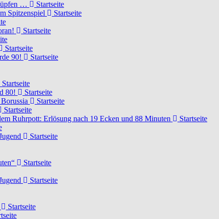
knüpfen …
Startseite
um Spitzenspiel
Startseite
te
voran!
Startseite
ite
Startseite
urde 90!
Startseite
Startseite
rd 80!
Startseite
 Borussia
Startseite
Startseite
dem Ruhrpott: Erlösung nach 19 Ecken und 88 Minuten
Startseite
e
-Jugend
Startseite
nuten“
Startseite
-Jugend
Startseite
d
Startseite
tseite