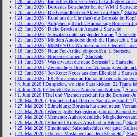
[ 28. Juni 2026 ]
Ein echtes Borussen-Herz hat aufgehört zu s
[ 27. Juni 2026 ]
Borussias Botschafter bei der WM
Startseite
[ 26. Juni 2026 ]
Die Gesundheit der Aktiven im Blick
Startse
[ 24. Juni 2026 ]
Rund um die Uhr (fast) nur Borussia im Kopf
[ 23. Juni 2026 ]
Aufgeben gilt nicht: Hartnäckige Borussen-
[ 22. Juni 2026 ]
Dicke Brocken im August
Startseite
[ 21. Juni 2026 ]
Schwitzen unter sengender Sonne
Startseite
[ 21. Juni 2026 ]
Mit dem Autokorso durch die Hüttestadt
Sta
[ 20. Juni 2026 ]
MEMENTO: Wir feiern unser Ellenfeld – mehr
[ 18. Juni 2026 ]
Neue Fan-Artikel eingetroffen!
Startseite
[ 16. Juni 2026 ]
Nomen est omen
Startseite
[ 14. Juni 2026 ]
Was erwartet die neue Borussia?
Startseite
[ 13. Juni 2026 ]
Zweimaliger Drei-Tore-Vorsprung reichte nic
[ 12. Juni 2026 ]
3er-Kette: Neues aus dem Ellenfeld
Startsei
[ 10. Juni 2026 ]
FK Pirmasens und Eintracht Trier schnappen
[ 4. Juni 2026 ]
Da spielen, wo einst Stars kickten: 22 Teams
[ 3. Juni 2026 ]
Ellenfeld-Kulisse: Namen und Notizen
Starts
[ 1. Juni 2026 ]
Titel und Vizemeisterschaft für die Borussen-J
[ 28. Mai 2026 ]
„Ein helles Licht bei der Nacht angezünd´t“
[ 27. Mai 2026 ]
Eilmeldung: Borussia hat einen neuen Vorsta
[ 27. Mai 2026 ]
Wieder große Begeisterung für das Kleinod El
[ 26. Mai 2026 ]
Memento: Außerordentliche Mitgliederversa
[ 26. Mai 2026 ]
Ellenfeld-Kulisse: Abschied in Bildern
Start
[ 25. Mai 2026 ]
Emotionaler Saisonabschluss vor guter Kuliss
[ 23. Mai 2026 ]
Die vier Musketiere aus dem Ellenfeld
Starts