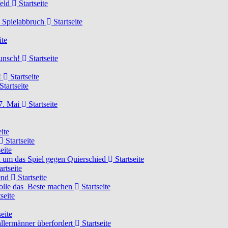
feld
Startseite
n Spielabbruch
Startseite
ite
wunsch!
Startseite
!
Startseite
Startseite
7. Mai
Startseite
ite
Startseite
eite
 um das Spiel gegen Quierschied
Startseite
artseite
gend
Startseite
olle das Beste machen
Startseite
seite
eite
llermänner überfordert
Startseite