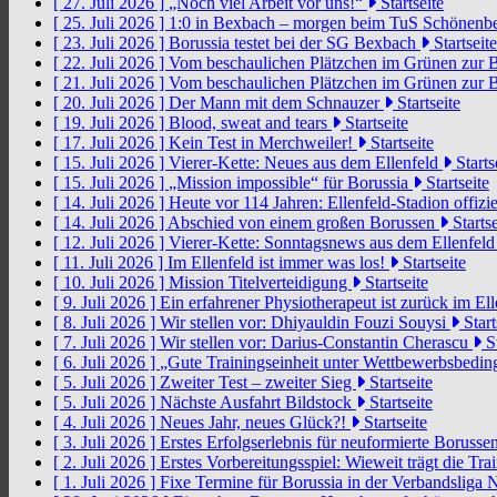
[ 27. Juli 2026 ]
„Noch viel Arbeit vor uns!“
Startseite
[ 25. Juli 2026 ]
1:0 in Bexbach – morgen beim TuS Schönenb
[ 23. Juli 2026 ]
Borussia testet bei der SG Bexbach
Startseite
[ 22. Juli 2026 ]
Vom beschaulichen Plätzchen im Grünen zur 
[ 21. Juli 2026 ]
Vom beschaulichen Plätzchen im Grünen zur 
[ 20. Juli 2026 ]
Der Mann mit dem Schnauzer
Startseite
[ 19. Juli 2026 ]
Blood, sweat and tears
Startseite
[ 17. Juli 2026 ]
Kein Test in Merchweiler!
Startseite
[ 15. Juli 2026 ]
Vierer-Kette: Neues aus dem Ellenfeld
Starts
[ 15. Juli 2026 ]
„Mission impossible“ für Borussia
Startseite
[ 14. Juli 2026 ]
Heute vor 114 Jahren: Ellenfeld-Stadion offizi
[ 14. Juli 2026 ]
Abschied von einem großen Borussen
Startse
[ 12. Juli 2026 ]
Vierer-Kette: Sonntagsnews aus dem Ellenfel
[ 11. Juli 2026 ]
Im Ellenfeld ist immer was los!
Startseite
[ 10. Juli 2026 ]
Mission Titelverteidigung
Startseite
[ 9. Juli 2026 ]
Ein erfahrener Physiotherapeut ist zurück im El
[ 8. Juli 2026 ]
Wir stellen vor: Dhiyauldin Fouzi Souysi
Start
[ 7. Juli 2026 ]
Wir stellen vor: Darius-Constantin Cherascu
St
[ 6. Juli 2026 ]
„Gute Trainingseinheit unter Wettbewerbsbedi
[ 5. Juli 2026 ]
Zweiter Test – zweiter Sieg
Startseite
[ 5. Juli 2026 ]
Nächste Ausfahrt Bildstock
Startseite
[ 4. Juli 2026 ]
Neues Jahr, neues Glück?!
Startseite
[ 3. Juli 2026 ]
Erstes Erfolgserlebnis für neuformierte Borusse
[ 2. Juli 2026 ]
Erstes Vorbereitungsspiel: Wieweit trägt die Tr
[ 1. Juli 2026 ]
Fixe Termine für Borussia in der Verbandsliga