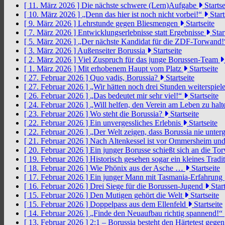
[ 11. März 2026 ]
Die nächste schwere (Lern)Aufgabe
Startse
[ 10. März 2026 ]
„Denn das hier ist noch nicht vorbei!“
Start
[ 9. März 2026 ]
Lehrstunde gegen Bliesmengen
Startseite
[ 7. März 2026 ]
Entwicklungserlebnisse statt Ergebnisse
Star
[ 5. März 2026 ]
„Der nächste Kandidat für die ZDF-Torwand
[ 3. März 2026 ]
Außenseiter Borussia
Startseite
[ 2. März 2026 ]
Viel Zuspruch für das junge Borussen-Team
[ 1. März 2026 ]
Mit erhobenem Haupt vom Platz
Startseite
[ 27. Februar 2026 ]
Quo vadis, Borussia?
Startseite
[ 27. Februar 2026 ]
„Wir hätten noch drei Stunden weiterspi
[ 26. Februar 2026 ]
„Das bedeutet mir sehr viel!“
Startseite
[ 24. Februar 2026 ]
„Will helfen, den Verein am Leben zu hal
[ 23. Februar 2026 ]
Wo steht die Borussia?
Startseite
[ 22. Februar 2026 ]
Ein unvergessliches Erlebnis
Startseite
[ 22. Februar 2026 ]
„Der Welt zeigen, dass Borussia nie unter
[ 21. Februar 2026 ]
Nach Altenkessel ist vor Ommersheim und
[ 20. Februar 2026 ]
Ein junger Borusse schießt sich an die 
[ 19. Februar 2026 ]
Historisch gesehen sogar ein kleines Tradi
[ 18. Februar 2026 ]
Wie Phönix aus der Asche …
Startseite
[ 17. Februar 2026 ]
Ein junger Mann mit Tasmania-Erfahrung
[ 16. Februar 2026 ]
Drei Siege für die Borussen-Jugend
Start
[ 15. Februar 2026 ]
Den Mutigen gehört die Welt
Startseite
[ 15. Februar 2026 ]
Doppelpass aus dem Ellenfeld
Startseite
[ 14. Februar 2026 ]
„Finde den Neuaufbau richtig spannend!“
[ 13. Februar 2026 ]
2:1 – Borussia besteht den Härtetest gege