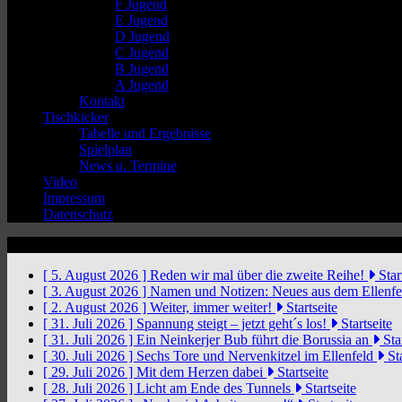
F Jugend
E Jugend
D Jugend
C Jugend
B Jugend
A Jugend
Kontakt
Tischkicker
Tabelle und Ergebnisse
Spielplan
News u. Termine
Video
Impressum
Datenschutz
News Ticker
[ 5. August 2026 ]
Reden wir mal über die zweite Reihe!
Star
[ 3. August 2026 ]
Namen und Notizen: Neues aus dem Ellenf
[ 2. August 2026 ]
Weiter, immer weiter!
Startseite
[ 31. Juli 2026 ]
Spannung steigt – jetzt geht´s los!
Startseite
[ 31. Juli 2026 ]
Ein Neinkerjer Bub führt die Borussia an
Star
[ 30. Juli 2026 ]
Sechs Tore und Nervenkitzel im Ellenfeld
Sta
[ 29. Juli 2026 ]
Mit dem Herzen dabei
Startseite
[ 28. Juli 2026 ]
Licht am Ende des Tunnels
Startseite