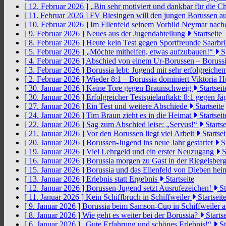
[ 12. Februar 2026 ]
„Bin sehr motiviert und dankbar für die 
[ 11. Februar 2026 ]
FV Biesingen will den jungen Borussen a
[ 10. Februar 2026 ]
Im Ellenfeld seinem Vorbild Neymar nach
[ 9. Februar 2026 ]
Neues aus der Jugendabteilung
Startseite
[ 8. Februar 2026 ]
Heute kein Test gegen Sportfreunde Saarb
[ 5. Februar 2026 ]
„Möchte mithelfen, etwas aufzubauen!“
St
[ 4. Februar 2026 ]
Abschied von einem Ur-Borussen – Borussi
[ 3. Februar 2026 ]
Borussia lebt: Jugend mit sehr erfolgreic
[ 2. Februar 2026 ]
Wieder 8:1 – Borussia dominiert Viktoria 
[ 30. Januar 2026 ]
Keine Tore gegen Braunschweig
Startseit
[ 30. Januar 2026 ]
Erfolgreicher Testspielauftakt: 8:1 gegen J
[ 27. Januar 2026 ]
Ein Test und weitere Abschiede
Startseite
[ 24. Januar 2026 ]
Tim Braun zieht es in die Heimat
Startseit
[ 22. Januar 2026 ]
Sag zum Abschied leise: „Servus!“
Startse
[ 21. Januar 2026 ]
Vor den Borussen liegt viel Arbeit
Startsei
[ 20. Januar 2026 ]
Borussen-Jugend ins neue Jahr gestartet
St
[ 19. Januar 2026 ]
Viel Lehrgeld und ein erster Neuzugang
S
[ 16. Januar 2026 ]
Borussia morgen zu Gast in der Riegelsber
[ 15. Januar 2026 ]
Borussia und das Ellenfeld von Dieben he
[ 13. Januar 2026 ]
Erlebnis statt Ergebnis
Startseite
[ 12. Januar 2026 ]
Borussen-Jugend setzt Ausrufezeichen!
St
[ 11. Januar 2026 ]
Kein Schiffbruch in Schiffweiler
Startseit
[ 9. Januar 2026 ]
Borussia beim Samson-Cup in Schiffweiler 
[ 8. Januar 2026 ]
Wie geht es weiter bei der Borussia?
Startse
[ 6. Januar 2026 ]
„Gute Erfahrung und schönes Erlebnis!“
St