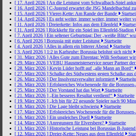
[ 17. April 2026 ]
An die Leistung vom Schwalbach-Spiel an
[ 16. April 2026 ]
C-Jugend erwartet die JSG Mandelbachtal z
[ 15. April 2026 ]
Vierer-Kette: Am Rande der Bande
Startsei
[ 14. April 2026 ]
Es geht weiter, immer weiter, immer weiter 
[ 11. April 2026 ]
Dreierkette: Infos aus dem Ellenfeld
Startse
[ 11. April 2026 ]
Rückkehr für ein Spiel ins Ellenfeld-Stadion
[ 7. April 2026 ]
Ein seltener Geburtstag: Der „weiße Blitz“ w
[ 6. April 2026 ]
Borussia mit guter Leistung
Startseite
[ 4. April 2026 ]
Alles in allem ein bitterer Abend
Startseite
[ 3. April 2026 ]
1:2 in Karlsruhe: Borussia belohnt sich nicht
[ 31. März 2026 ]
Alles Gute zum Ehrentag: Willi Seebauer wi
[ 29. März 2026 ]
VEBU Hausmeisterservice neuer Partner der
[ 28. März 2026 ]
Kevin Lüder hofft auf „alle Mann an Bord“
[ 27. März 2026 ]
Schalke des Südwestens gegen Schalke aus 
[ 26. März 2026 ]
Der Insolvenzverwalter informiert
Startseit
[ 26. März 2026 ]
Erfolgreiches Wochenende für die Borussen
[ 25. März 2026 ]
Der Vorstand hat das Wort
Startseite
[ 21. März 2026 ]
„Ein besseres Resultat verdient!“
Startseite
[ 19. März 2026 ]
„Ich bin für 22 gesunde Spieler nach 90 Mi
[ 18. März 2026 ]
Die Lage bleibt schwierig
Startseite
[ 17. März 2026 ]
Erfolgreiches Wochenende für die Borussen
[ 16. März 2026 ]
Ein ungleiches Duell
Startseite
[ 14. März 2026 ]
Anregungen für Elversberg?
Startseite
[ 13. März 2026 ]
Historische Leistung bei Borussias B-Jugen
[ 12. März 2026 ]
Dreier-Kette: Neues aus dem Ellenfeld
Star