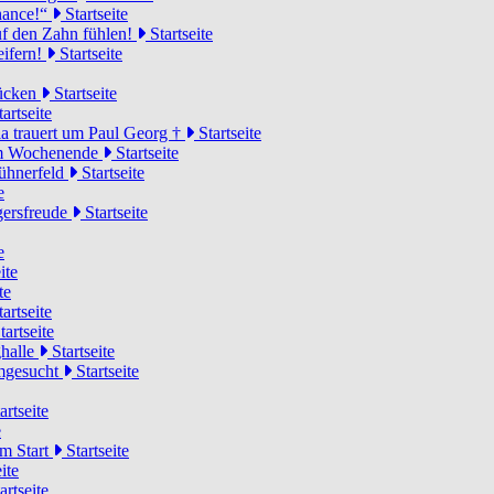
Chance!“
Startseite
uf den Zahn fühlen!
Startseite
eifern!
Startseite
rücken
Startseite
artseite
a trauert um Paul Georg †
Startseite
hem Wochenende
Startseite
Hühnerfeld
Startseite
e
ägersfreude
Startseite
e
ite
te
artseite
tartseite
ghalle
Startseite
imgesucht
Startseite
artseite
e
am Start
Startseite
ite
artseite