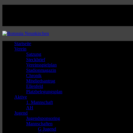
Facebook
Twitter
Instagram
Youtube
Startseite
Verein
Satzung
Steckbrief
Vereinsspielplan
Stadionmagazin
Chronik
Mitgliedsantrag
Ellenfeld
Platzbelegungsplan
Aktive
1. Mannschaft
AH
Jugend
Jugendsponsoring
Mannschaften
G Jugend