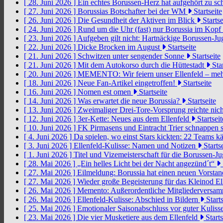
[ 28. Juni 2026 ]
Ein echtes Borussen-Herz hat aufgehört zu s
[ 27. Juni 2026 ]
Borussias Botschafter bei der WM
Startseite
[ 26. Juni 2026 ]
Die Gesundheit der Aktiven im Blick
Startse
[ 24. Juni 2026 ]
Rund um die Uhr (fast) nur Borussia im Kopf
[ 23. Juni 2026 ]
Aufgeben gilt nicht: Hartnäckige Borussen-
[ 22. Juni 2026 ]
Dicke Brocken im August
Startseite
[ 21. Juni 2026 ]
Schwitzen unter sengender Sonne
Startseite
[ 21. Juni 2026 ]
Mit dem Autokorso durch die Hüttestadt
Star
[ 20. Juni 2026 ]
MEMENTO: Wir feiern unser Ellenfeld – mehr
[ 18. Juni 2026 ]
Neue Fan-Artikel eingetroffen!
Startseite
[ 16. Juni 2026 ]
Nomen est omen
Startseite
[ 14. Juni 2026 ]
Was erwartet die neue Borussia?
Startseite
[ 13. Juni 2026 ]
Zweimaliger Drei-Tore-Vorsprung reichte nic
[ 12. Juni 2026 ]
3er-Kette: Neues aus dem Ellenfeld
Startseit
[ 10. Juni 2026 ]
FK Pirmasens und Eintracht Trier schnappen
[ 4. Juni 2026 ]
Da spielen, wo einst Stars kickten: 22 Teams
[ 3. Juni 2026 ]
Ellenfeld-Kulisse: Namen und Notizen
Startse
[ 1. Juni 2026 ]
Titel und Vizemeisterschaft für die Borussen-J
[ 28. Mai 2026 ]
„Ein helles Licht bei der Nacht angezünd´t“
[ 27. Mai 2026 ]
Eilmeldung: Borussia hat einen neuen Vorsta
[ 27. Mai 2026 ]
Wieder große Begeisterung für das Kleinod El
[ 26. Mai 2026 ]
Memento: Außerordentliche Mitgliederversa
[ 26. Mai 2026 ]
Ellenfeld-Kulisse: Abschied in Bildern
Starts
[ 25. Mai 2026 ]
Emotionaler Saisonabschluss vor guter Kuliss
[ 23. Mai 2026 ]
Die vier Musketiere aus dem Ellenfeld
Starts