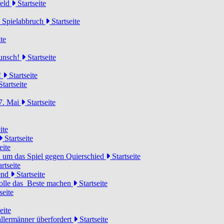
feld
Startseite
n Spielabbruch
Startseite
te
wunsch!
Startseite
!
Startseite
tartseite
7. Mai
Startseite
ite
Startseite
eite
 um das Spiel gegen Quierschied
Startseite
rtseite
gend
Startseite
olle das Beste machen
Startseite
seite
eite
llermänner überfordert
Startseite