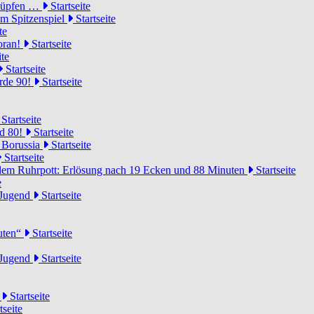
knüpfen …
Startseite
um Spitzenspiel
Startseite
te
voran!
Startseite
ite
Startseite
urde 90!
Startseite
Startseite
rd 80!
Startseite
 Borussia
Startseite
Startseite
dem Ruhrpott: Erlösung nach 19 Ecken und 88 Minuten
Startseite
e
-Jugend
Startseite
nuten“
Startseite
-Jugend
Startseite
d
Startseite
tseite