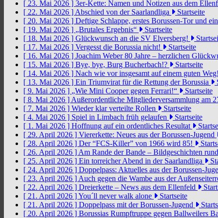
[ 23. Mai 2026 ]
3er-Kette: Namen und Notizen aus dem Ellen
[ 22. Mai 2026 ]
Abschied von der Saarlandliga
Startseite
[ 20. Mai 2026 ]
Deftige Schlappe, erstes Borussen-Tor und ei
[ 19. Mai 2026 ]
„Brutales Ergebnis“
Startseite
[ 18. Mai 2026 ]
Glückwunsch an die SV Elversberg!
Startsei
[ 17. Mai 2026 ]
Vergesst die Borussia nicht!
Startseite
[ 16. Mai 2026 ]
Joachim Weber 80 Jahre – herzlichen Glück
[ 15. Mai 2026 ]
Bye, bye, Burg Bucherbach!?
Startseite
[ 14. Mai 2026 ]
Nach wie vor insgesamt auf einem guten Weg
[ 13. Mai 2026 ]
Ein Triumvirat für die Rettung der Borussia
S
[ 9. Mai 2026 ]
„Wie Mini Cooper gegen Ferrari!“
Startseite
[ 8. Mai 2026 ]
Außerordentliche Mitgliederversammlung am 2
[ 7. Mai 2026 ]
Wieder klar verteilte Rollen
Startseite
[ 4. Mai 2026 ]
Spiel in Limbach früh gelaufen
Startseite
[ 1. Mai 2026 ]
Hoffnung auf ein ordentliches Resultat
Startse
[ 29. April 2026 ]
Viererkette: Neues aus der Borussen-Jugend
[ 28. April 2026 ]
Der “FCS-Killer” von 1966 wird 85!
Starts
[ 26. April 2026 ]
Am Rande der Bande – Bildgeschichten rund
[ 25. April 2026 ]
Ein torreicher Abend in der Saarlandliga
Sta
[ 24. April 2026 ]
Doppelpass: Aktuelles aus der Borussen-Ju
[ 23. April 2026 ]
Auch gegen die Wambe aus der Außenseiterr
[ 22. April 2026 ]
Dreierkette – News aus dem Ellenfeld
Start
[ 21. April 2026 ]
You´ll never walk alone
Startseite
[ 21. April 2026 ]
Doppelpass mit der Borussen-Jugend
Starts
[ 20. April 2026 ]
Borussias Rumpftruppe gegen Ballweilers Ba