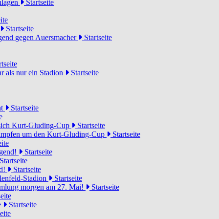
chlagen
Startseite
ite
Startseite
Jugend gegen Auersmacher
Startseite
tseite
 als nur ein Stadion
Startseite
ht
Startseite
e
 sich Kurt-Gluding-Cup
Startseite
 kämpfen um den Kurt-Gluding-Cup
Startseite
ite
ugend!
Startseite
Startseite
nd!
Startseite
lenfeld-Stadion
Startseite
mmlung morgen am 27. Mai!
Startseite
eite
e
Startseite
eite