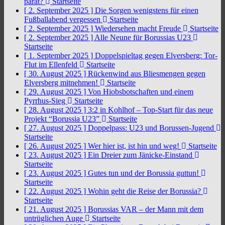
parat?
Startseite
[ 2. September 2025 ]
Die Sorgen wenigstens für einen
Fußballabend vergessen
Startseite
[ 2. September 2025 ]
Wiedersehen macht Freude
Startseite
[ 2. September 2025 ]
Alle Neune für Borussias U23
Startseite
[ 1. September 2025 ]
Doppelspieltag gegen Elversberg: Tor-
Flut im Ellenfeld
Startseite
[ 30. August 2025 ]
Rückenwind aus Bliesmengen gegen
Elversberg mitnehmen!
Startseite
[ 29. August 2025 ]
Von Hiobsbotschaften und einem
Pyrrhus-Sieg
Startseite
[ 28. August 2025 ]
3:2 in Kohlhof – Top-Start für das neue
Projekt “Borussia U23”
Startseite
[ 27. August 2025 ]
Doppelpass: U23 und Borussen-Jugend
Startseite
[ 26. August 2025 ]
Wer hier ist, ist hin und weg!
Startseite
[ 23. August 2025 ]
Ein Dreier zum Jänicke-Einstand
Startseite
[ 23. August 2025 ]
Gutes tun und der Borussia guttun!
Startseite
[ 22. August 2025 ]
Wohin geht die Reise der Borussia?
Startseite
[ 21. August 2025 ]
Borussias VAR – der Mann mit dem
untrüglichen Auge
Startseite