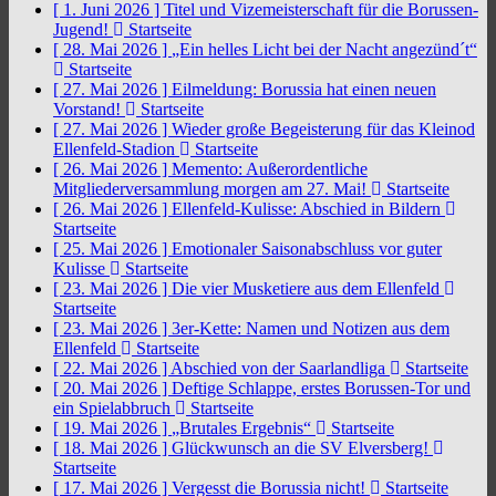
[ 1. Juni 2026 ]
Titel und Vizemeisterschaft für die Borussen-
Jugend!
Startseite
[ 28. Mai 2026 ]
„Ein helles Licht bei der Nacht angezünd´t“
Startseite
[ 27. Mai 2026 ]
Eilmeldung: Borussia hat einen neuen
Vorstand!
Startseite
[ 27. Mai 2026 ]
Wieder große Begeisterung für das Kleinod
Ellenfeld-Stadion
Startseite
[ 26. Mai 2026 ]
Memento: Außerordentliche
Mitgliederversammlung morgen am 27. Mai!
Startseite
[ 26. Mai 2026 ]
Ellenfeld-Kulisse: Abschied in Bildern
Startseite
[ 25. Mai 2026 ]
Emotionaler Saisonabschluss vor guter
Kulisse
Startseite
[ 23. Mai 2026 ]
Die vier Musketiere aus dem Ellenfeld
Startseite
[ 23. Mai 2026 ]
3er-Kette: Namen und Notizen aus dem
Ellenfeld
Startseite
[ 22. Mai 2026 ]
Abschied von der Saarlandliga
Startseite
[ 20. Mai 2026 ]
Deftige Schlappe, erstes Borussen-Tor und
ein Spielabbruch
Startseite
[ 19. Mai 2026 ]
„Brutales Ergebnis“
Startseite
[ 18. Mai 2026 ]
Glückwunsch an die SV Elversberg!
Startseite
[ 17. Mai 2026 ]
Vergesst die Borussia nicht!
Startseite