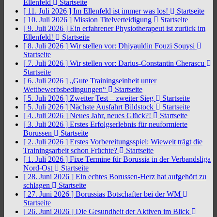
Ellenfeld
Startseite
[ 11. Juli 2026 ]
Im Ellenfeld ist immer was los!
Startseite
[ 10. Juli 2026 ]
Mission Titelverteidigung
Startseite
[ 9. Juli 2026 ]
Ein erfahrener Physiotherapeut ist zurück im
Ellenfeld!
Startseite
[ 8. Juli 2026 ]
Wir stellen vor: Dhiyauldin Fouzi Souysi
Startseite
[ 7. Juli 2026 ]
Wir stellen vor: Darius-Constantin Cherascu
Startseite
[ 6. Juli 2026 ]
„Gute Trainingseinheit unter
Wettbewerbsbedingungen“
Startseite
[ 5. Juli 2026 ]
Zweiter Test – zweiter Sieg
Startseite
[ 5. Juli 2026 ]
Nächste Ausfahrt Bildstock
Startseite
[ 4. Juli 2026 ]
Neues Jahr, neues Glück?!
Startseite
[ 3. Juli 2026 ]
Erstes Erfolgserlebnis für neuformierte
Borussen
Startseite
[ 2. Juli 2026 ]
Erstes Vorbereitungsspiel: Wieweit trägt die
Trainingsarbeit schon Früchte?
Startseite
[ 1. Juli 2026 ]
Fixe Termine für Borussia in der Verbandsliga
Nord-Ost
Startseite
[ 28. Juni 2026 ]
Ein echtes Borussen-Herz hat aufgehört zu
schlagen
Startseite
[ 27. Juni 2026 ]
Borussias Botschafter bei der WM
Startseite
[ 26. Juni 2026 ]
Die Gesundheit der Aktiven im Blick