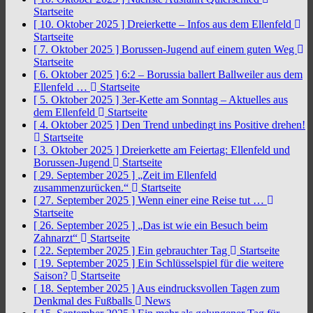
Startseite
[ 10. Oktober 2025 ]
Dreierkette – Infos aus dem Ellenfeld
Startseite
[ 7. Oktober 2025 ]
Borussen-Jugend auf einem guten Weg
Startseite
[ 6. Oktober 2025 ]
6:2 – Borussia ballert Ballweiler aus dem
Ellenfeld …
Startseite
[ 5. Oktober 2025 ]
3er-Kette am Sonntag – Aktuelles aus
dem Ellenfeld
Startseite
[ 4. Oktober 2025 ]
Den Trend unbedingt ins Positive drehen!
Startseite
[ 3. Oktober 2025 ]
Dreierkette am Feiertag: Ellenfeld und
Borussen-Jugend
Startseite
[ 29. September 2025 ]
„Zeit im Ellenfeld
zusammenzurücken.“
Startseite
[ 27. September 2025 ]
Wenn einer eine Reise tut …
Startseite
[ 26. September 2025 ]
„Das ist wie ein Besuch beim
Zahnarzt“
Startseite
[ 22. September 2025 ]
Ein gebrauchter Tag
Startseite
[ 19. September 2025 ]
Ein Schlüsselspiel für die weitere
Saison?
Startseite
[ 18. September 2025 ]
Aus eindrucksvollen Tagen zum
Denkmal des Fußballs
News