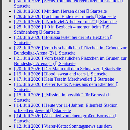
[ 30. Juli 2026 ]
Sechs Tore und Nervenkitzel im Ellenfeld
Startseite
[ 29. Juli 2026 ]
Mit dem Herzen dabei
Startseite
[ 28. Juli 2026 ]
Licht am Ende des Tunnels
Startseite
[ 27. Juli 2026 ]
„Noch viel Arbeit vor uns!“
Startseite
[ 25. Juli 2026 ]
1:0 in Bexbach – morgen beim TuS
Schönenberg
Startseite
[ 23. Juli 2026 ]
Borussia testet bei der SG Bexbach
Startseite
[ 22. Juli 2026 ]
Vom beschaulichen Plätzchen im Grünen zur
Bundesliga-Arena (2)
Startseite
[ 21. Juli 2026 ]
Vom beschaulichen Plätzchen im Grünen zur
Bundesliga-Arena (1)
Startseite
[ 20. Juli 2026 ]
Der Mann mit dem Schnauzer
Startseite
[ 19. Juli 2026 ]
Blood, sweat and tears
Startseite
[ 17. Juli 2026 ]
Kein Test in Merchweiler!
Startseite
[ 15. Juli 2026 ]
Vierer-Kette: Neues aus dem Ellenfeld
Startseite
[ 15. Juli 2026 ]
„Mission impossible“ für Borussia
Startseite
[ 14. Juli 2026 ]
Heute vor 114 Jahren: Ellenfeld-Stadion
offiziell eingeweiht
Startseite
[ 14. Juli 2026 ]
Abschied von einem großen Borussen
Startseite
[ 12. Juli 2026 ]
Vierer-Kette: Sonntagsnews aus dem