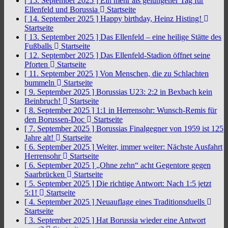
[ 15. September 2025 ]
Ein mehr als gelungener Tag für
Ellenfeld und Borussia
Startseite
[ 14. September 2025 ]
Happy birthday, Heinz Histing!
Startseite
[ 13. September 2025 ]
Das Ellenfeld – eine heilige Stätte des
Fußballs
Startseite
[ 12. September 2025 ]
Das Ellenfeld-Stadion öffnet seine
Pforten
Startseite
[ 11. September 2025 ]
Von Menschen, die zu Schlachten
bummeln
Startseite
[ 9. September 2025 ]
Borussias U23: 2:2 in Bexbach kein
Beinbruch!
Startseite
[ 8. September 2025 ]
1:1 in Herrensohr: Wunsch-Remis für
den Borussen-Doc
Startseite
[ 7. September 2025 ]
Borussias Finalgegner von 1959 ist 125
Jahre alt!
Startseite
[ 6. September 2025 ]
Weiter, immer weiter: Nächste Ausfahrt
Herrensohr
Startseite
[ 6. September 2025 ]
„Ohne zehn“ acht Gegentore gegen
Saarbrücken
Startseite
[ 5. September 2025 ]
Die richtige Antwort: Nach 1:5 jetzt
5:1!
Startseite
[ 4. September 2025 ]
Neuauflage eines Traditionsduells
Startseite
[ 3. September 2025 ]
Hat Borussia wieder eine Antwort