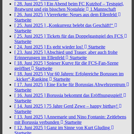
[ 28. Juni 2025 ]
Ein Abend beim FC Kutzhof – Testspiel,
Bratwurst und ein bisschen Nostalgie
1.Mannschaft
[ 26. Juni 2025 ]
Viererkette: Neues aus dem Ellenfeld
Startseite
[ 25. Juni 2025 ]
„Konkurrenz belebt das Geschäft!“
Startseite
[ 25. Juni 2025 ]
Tickets für das Doppelgastspiel des FCS
Startseite
[ 24. Juni 2025 ]
Es geht wieder los!
Startseite
[ 23. Juni 2025 ]
Abschied und Trauer, aber auch frohe
Erinnerungen im Ellenfeld
Startseite
[ 18. Juni 2025 ]
Spieser Kurve für die FCS-Fan-Szene
geöffnet
Startseite
[ 18. Juni 2025 ]
Vor 60 Jahren: Erfolgreiche Borussen im
„kicker“-Ranking
Startseite
[ 17. Juni 2025 ]
Eine Eiche für Borussias Abwehrzentrum
Startseite
[ 16. Juni 2025 ]
Borussia bekommt das Eröffnungsspiel!
Startseite
[ 14. Juni 2025 ]
75 Jahre Gerd Zewe – happy birthay!
Startseite
[ 13. Juni 2025 ]
Annemarie und Nino Fontanin: Zeitlebens
mit Borussia verbunden
Startseite
[ 12. Juni 2025 ]
Ganz im Sinne von Kurt Gluding
Startseite