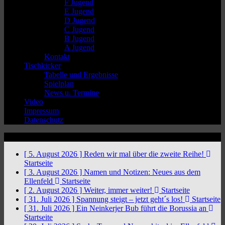
F Jugend
E Jugend
D Jugend
C Jugend
B Jugend
A Jugend
Kontakt
Tischkicker
Tabelle und Ergebnisse
Spielplan
News u. Termine
Video
Impressum
Datenschutz
News Ticker
[ 5. August 2026 ]
Reden wir mal über die zweite Reihe!
Startseite
[ 3. August 2026 ]
Namen und Notizen: Neues aus dem
Ellenfeld
Startseite
[ 2. August 2026 ]
Weiter, immer weiter!
Startseite
[ 31. Juli 2026 ]
Spannung steigt – jetzt geht´s los!
Startseite
[ 31. Juli 2026 ]
Ein Neinkerjer Bub führt die Borussia an
Startseite