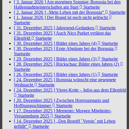
[ 3. Januar 2026 ]
Am morgigen Sonntag: Borussia bei den
Hallenstadtmeisterschaften am Start
Startseite
[ 2. Januar 2026 ]
„Mein Leben mit der Borussia“
Startseite
[ 1. Januar 2026 ]
Der Brand ist noch nicht gelöscht
Startseite
[ 31. Dezember 2025 ]
Jahresend-Gedanken
Startseite
[ 31. Dezember 2025 ]
Auch Nico Purket verlässt das
Ellenfeld
Startseite
[ 30. Dezember 2025 ]
Bilder eines Jahres (4)
Startseite
[ 30. Dezember 2025 ]
Erste Abgänge bei der Borussia
Startseite
[ 29. Dezember 2025 ]
Bilder eines Jahres (3)
Startseite
[ 28. Dezember 2025 ]
Rückschau: Bilder eines Jahres (2)
Startseite
[ 26. Dezember 2025 ]
Bilder eines Jahres (1)
Startseite
[ 24. Dezember 2025 ]
Borussia wünscht eine gesegnete
Weihnacht
Startseite
[ 24. Dezember 2025 ]
Vierer-Kette – Infos aus dem Ellenfeld
Startseite
[ 20. Dezember 2025 ]
Zwischen Horroszenario und
Hoffnungsschimmer
Startseite
[ 17. Dezember 2025 ]
Memento: Morgen Mitglieder-
Versammlung 2025
Startseite
[ 14. Dezember 2025 ]
„Den Begriff `Verein´ mit Leben
gefüllt“
Startseite