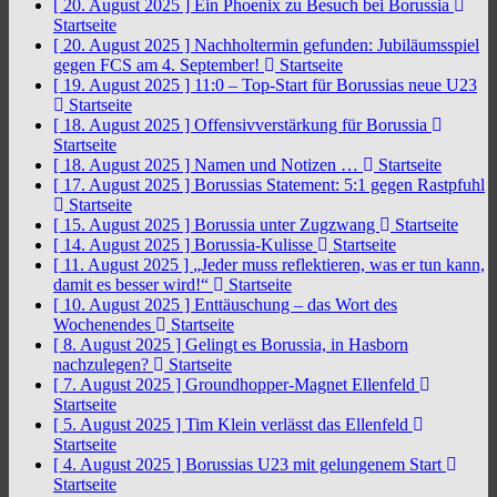
[ 20. August 2025 ]
Ein Phoenix zu Besuch bei Borussia
Startseite
[ 20. August 2025 ]
Nachholtermin gefunden: Jubiläumsspiel
gegen FCS am 4. September!
Startseite
[ 19. August 2025 ]
11:0 – Top-Start für Borussias neue U23
Startseite
[ 18. August 2025 ]
Offensivverstärkung für Borussia
Startseite
[ 18. August 2025 ]
Namen und Notizen …
Startseite
[ 17. August 2025 ]
Borussias Statement: 5:1 gegen Rastpfuhl
Startseite
[ 15. August 2025 ]
Borussia unter Zugzwang
Startseite
[ 14. August 2025 ]
Borussia-Kulisse
Startseite
[ 11. August 2025 ]
„Jeder muss reflektieren, was er tun kann,
damit es besser wird!“
Startseite
[ 10. August 2025 ]
Enttäuschung – das Wort des
Wochenendes
Startseite
[ 8. August 2025 ]
Gelingt es Borussia, in Hasborn
nachzulegen?
Startseite
[ 7. August 2025 ]
Groundhopper-Magnet Ellenfeld
Startseite
[ 5. August 2025 ]
Tim Klein verlässt das Ellenfeld
Startseite
[ 4. August 2025 ]
Borussias U23 mit gelungenem Start
Startseite