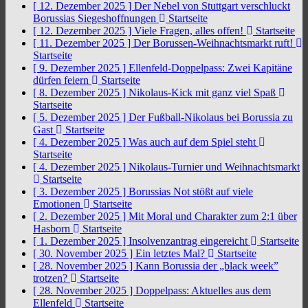
[ 12. Dezember 2025 ]
Der Nebel von Stuttgart verschluckt
Borussias Siegeshoffnungen
Startseite
[ 12. Dezember 2025 ]
Viele Fragen, alles offen!
Startseite
[ 11. Dezember 2025 ]
Der Borussen-Weihnachtsmarkt ruft!
Startseite
[ 9. Dezember 2025 ]
Ellenfeld-Doppelpass: Zwei Kapitäne
dürfen feiern
Startseite
[ 8. Dezember 2025 ]
Nikolaus-Kick mit ganz viel Spaß
Startseite
[ 5. Dezember 2025 ]
Der Fußball-Nikolaus bei Borussia zu
Gast
Startseite
[ 4. Dezember 2025 ]
Was auch auf dem Spiel steht
Startseite
[ 4. Dezember 2025 ]
Nikolaus-Turnier und Weihnachtsmarkt
Startseite
[ 3. Dezember 2025 ]
Borussias Not stößt auf viele
Emotionen
Startseite
[ 2. Dezember 2025 ]
Mit Moral und Charakter zum 2:1 über
Hasborn
Startseite
[ 1. Dezember 2025 ]
Insolvenzantrag eingereicht
Startseite
[ 30. November 2025 ]
Ein letztes Mal?
Startseite
[ 28. November 2025 ]
Kann Borussia der „black week”
trotzen?
Startseite
[ 28. November 2025 ]
Doppelpass: Aktuelles aus dem
Ellenfeld
Startseite