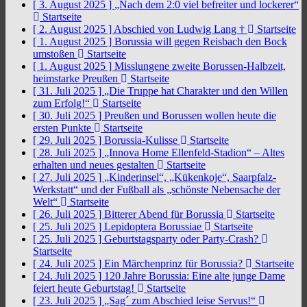
[ 3. August 2025 ]
„Nach dem 2:0 viel befreiter und lockerer“
Startseite
[ 2. August 2025 ]
Abschied von Ludwig Lang †
Startseite
[ 1. August 2025 ]
Borussia will gegen Reisbach den Bock
umstoßen
Startseite
[ 1. August 2025 ]
Misslungene zweite Borussen-Halbzeit,
heimstarke Preußen
Startseite
[ 31. Juli 2025 ]
„Die Truppe hat Charakter und den Willen
zum Erfolg!“
Startseite
[ 30. Juli 2025 ]
Preußen und Borussen wollen heute die
ersten Punkte
Startseite
[ 29. Juli 2025 ]
Borussia-Kulisse
Startseite
[ 28. Juli 2025 ]
„Innova Home Ellenfeld-Stadion“ – Altes
erhalten und neues gestalten
Startseite
[ 27. Juli 2025 ]
„Kinderinsel“, „Kükenkoje“, Saarpfalz-
Werkstatt“ und der Fußball als „schönste Nebensache der
Welt“
Startseite
[ 26. Juli 2025 ]
Bitterer Abend für Borussia
Startseite
[ 25. Juli 2025 ]
Lepidoptera Borussiae
Startseite
[ 25. Juli 2025 ]
Geburtstagsparty oder Party-Crash?
Startseite
[ 24. Juli 2025 ]
Ein Märchenprinz für Borussia?
Startseite
[ 24. Juli 2025 ]
120 Jahre Borussia: Eine alte junge Dame
feiert heute Geburtstag!
Startseite
[ 23. Juli 2025 ]
„Sag´ zum Abschied leise Servus!“