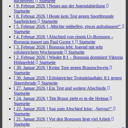
nacheifern!
Startseite
[ 9. Februar 2026 ]
Neues aus der Jugendabteilung
Startseite
[ 8. Februar 2026 ]
Heute kein Test gegen Sportfreunde
Saarbrücken
Startseite
[ 5. Februar 2026 ]
„Möchte mithelfen, etwas aufzubauen!“
Startseite
[ 4. Februar 2026 ]
Abschied von einem Ur-Borussen –
Borussia trauert um Paul Georg †
Startseite
[ 3. Februar 2026 ]
Borussia lebt: Jugend mit sehr
erfolgreichem Wochenende
Startseite
[ 2. Februar 2026 ]
Wieder 8:1 – Borussia dominiert Viktoria
Hühnerfeld
Startseite
[ 30. Januar 2026 ]
Keine Tore gegen Braunschweig
Startseite
[ 30. Januar 2026 ]
Erfolgreicher Testspielauftakt: 8:1 gegen
Jägersfreude
Startseite
[ 27. Januar 2026 ]
Ein Test und weitere Abschiede
Startseite
[ 24. Januar 2026 ]
Tim Braun zieht es in die Heimat
Startseite
[ 22. Januar 2026 ]
Sag zum Abschied leise: „Servus!“
Startseite
[ 21. Januar 2026 ]
Vor den Borussen liegt viel Arbeit
Startseite