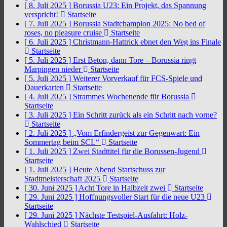
[ 8. Juli 2025 ]
Borussia U23: Ein Projekt, das Spannung
verspricht!
Startseite
[ 7. Juli 2025 ]
Borussia Stadtchampion 2025: No bed of
roses, no pleasure cruise
Startseite
[ 6. Juli 2025 ]
Christmann-Hattrick ebnet den Weg ins Finale
Startseite
[ 5. Juli 2025 ]
Erst Beton, dann Tore – Borussia ringt
Marpingen nieder
Startseite
[ 5. Juli 2025 ]
Weiterer Vorverkauf für FCS-Spiele und
Dauerkarten
Startseite
[ 4. Juli 2025 ]
Strammes Wochenende für Borussia
Startseite
[ 3. Juli 2025 ]
Ein Schritt zurück als ein Schritt nach vorne?
Startseite
[ 2. Juli 2025 ]
„Vom Erfindergeist zur Gegenwart: Ein
Sommertag beim SCL“
Startseite
[ 1. Juli 2025 ]
Zwei Stadttitel für die Borussen-Jugend
Startseite
[ 1. Juli 2025 ]
Heute Abend Startschuss zur
Stadtmeisterschaft 2025
Startseite
[ 30. Juni 2025 ]
Acht Tore in Halbzeit zwei
Startseite
[ 29. Juni 2025 ]
Hoffnungsvoller Start für die neue U23
Startseite
[ 29. Juni 2025 ]
Nächste Testspiel-Ausfahrt: Holz-
Wahlschied
Startseite