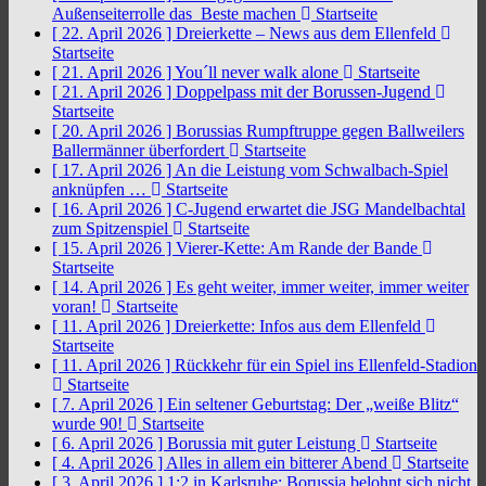
Außenseiterrolle das Beste machen
Startseite
[ 22. April 2026 ]
Dreierkette – News aus dem Ellenfeld
Startseite
[ 21. April 2026 ]
You´ll never walk alone
Startseite
[ 21. April 2026 ]
Doppelpass mit der Borussen-Jugend
Startseite
[ 20. April 2026 ]
Borussias Rumpftruppe gegen Ballweilers
Ballermänner überfordert
Startseite
[ 17. April 2026 ]
An die Leistung vom Schwalbach-Spiel
anknüpfen …
Startseite
[ 16. April 2026 ]
C-Jugend erwartet die JSG Mandelbachtal
zum Spitzenspiel
Startseite
[ 15. April 2026 ]
Vierer-Kette: Am Rande der Bande
Startseite
[ 14. April 2026 ]
Es geht weiter, immer weiter, immer weiter
voran!
Startseite
[ 11. April 2026 ]
Dreierkette: Infos aus dem Ellenfeld
Startseite
[ 11. April 2026 ]
Rückkehr für ein Spiel ins Ellenfeld-Stadion
Startseite
[ 7. April 2026 ]
Ein seltener Geburtstag: Der „weiße Blitz“
wurde 90!
Startseite
[ 6. April 2026 ]
Borussia mit guter Leistung
Startseite
[ 4. April 2026 ]
Alles in allem ein bitterer Abend
Startseite
[ 3. April 2026 ]
1:2 in Karlsruhe: Borussia belohnt sich nicht