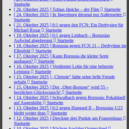
Startseite
[ 26. Oktober 2025 ]
Tobias Jänicke – der Film
Startseite
[ 24. Oktober 2025 ]
In Jägersburg diesmal nur Außenseiter
Startseite
[ 21. Oktober 2025 ]
6:1 gegen den FCN: Ein Derbysieg für
Michael Rosar
Startseite
[ 19. Oktober 2025 ]
0:1 gegen Limbach – Borussias
Aufwind abgebremst
Startseite
[ 18. Oktober 2025 ]
Borussia gegen FCN 21 – Derbytime im
Ellenfeld
Startseite
[ 17. Oktober 2025 ]
Kann Borussia die kleine Serie
ausbauen?
Startseite
[ 16. Oktober 2025 ]
Verdienter Lohn für eine beherzte
Leistung
Startseite
[ 15. Oktober 2025 ]
„Chrissie“ hätte seine helle Freude
gehabt
Startseite
[ 15. Oktober 2025 ]
Der „Ober-Borusse“ wird 55 –
herzlichen Glückwunsch!
Startseite
[ 14. Oktober 2025 ]
Schwalbach gegen Borussia: Pokalduell
auf Augenhöhe
Startseite
[ 13. Oktober 2025 ]
6:2 gegen Hangard II – Borussias U23
bleibt weiter dran
Startseite
[ 12. Oktober 2025 ]
Dreckige drei Punkte am Franzenhaus
Startseite
[ 10. Oktober 2025 ]
Nächste Ausfahrt Quierschied