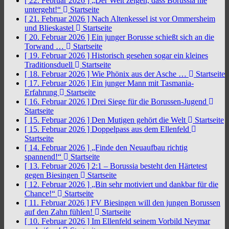
[ 22. Februar 2026 ]
„Der Welt zeigen, dass Borussia nie
untergeht!“
Startseite
[ 21. Februar 2026 ]
Nach Altenkessel ist vor Ommersheim
und Blieskastel
Startseite
[ 20. Februar 2026 ]
Ein junger Borusse schießt sich an die
Torwand …
Startseite
[ 19. Februar 2026 ]
Historisch gesehen sogar ein kleines
Traditionsduell
Startseite
[ 18. Februar 2026 ]
Wie Phönix aus der Asche …
Startseite
[ 17. Februar 2026 ]
Ein junger Mann mit Tasmania-
Erfahrung
Startseite
[ 16. Februar 2026 ]
Drei Siege für die Borussen-Jugend
Startseite
[ 15. Februar 2026 ]
Den Mutigen gehört die Welt
Startseite
[ 15. Februar 2026 ]
Doppelpass aus dem Ellenfeld
Startseite
[ 14. Februar 2026 ]
„Finde den Neuaufbau richtig
spannend!“
Startseite
[ 13. Februar 2026 ]
2:1 – Borussia besteht den Härtetest
gegen Biesingen
Startseite
[ 12. Februar 2026 ]
„Bin sehr motiviert und dankbar für die
Chance!“
Startseite
[ 11. Februar 2026 ]
FV Biesingen will den jungen Borussen
auf den Zahn fühlen!
Startseite
[ 10. Februar 2026 ]
Im Ellenfeld seinem Vorbild Neymar