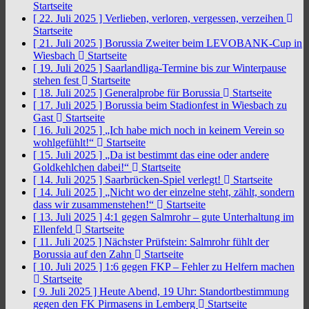
Startseite
[ 22. Juli 2025 ]
Verlieben, verloren, vergessen, verzeihen
Startseite
[ 21. Juli 2025 ]
Borussia Zweiter beim LEVOBANK-Cup in
Wiesbach
Startseite
[ 19. Juli 2025 ]
Saarlandliga-Termine bis zur Winterpause
stehen fest
Startseite
[ 18. Juli 2025 ]
Generalprobe für Borussia
Startseite
[ 17. Juli 2025 ]
Borussia beim Stadionfest in Wiesbach zu
Gast
Startseite
[ 16. Juli 2025 ]
„Ich habe mich noch in keinem Verein so
wohlgefühlt!“
Startseite
[ 15. Juli 2025 ]
„Da ist bestimmt das eine oder andere
Goldkehlchen dabei!“
Startseite
[ 14. Juli 2025 ]
Saarbrücken-Spiel verlegt!
Startseite
[ 14. Juli 2025 ]
„Nicht wo der einzelne steht, zählt, sondern
dass wir zusammenstehen!“
Startseite
[ 13. Juli 2025 ]
4:1 gegen Salmrohr – gute Unterhaltung im
Ellenfeld
Startseite
[ 11. Juli 2025 ]
Nächster Prüfstein: Salmrohr fühlt der
Borussia auf den Zahn
Startseite
[ 10. Juli 2025 ]
1:6 gegen FKP – Fehler zu Helfern machen
Startseite
[ 9. Juli 2025 ]
Heute Abend, 19 Uhr: Standortbestimmung
gegen den FK Pirmasens in Lemberg
Startseite