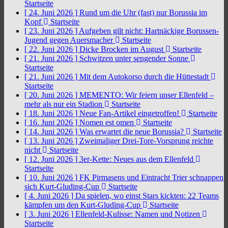
Startseite
[ 24. Juni 2026 ]
Rund um die Uhr (fast) nur Borussia im
Kopf
Startseite
[ 23. Juni 2026 ]
Aufgeben gilt nicht: Hartnäckige Borussen-
Jugend gegen Auersmacher
Startseite
[ 22. Juni 2026 ]
Dicke Brocken im August
Startseite
[ 21. Juni 2026 ]
Schwitzen unter sengender Sonne
Startseite
[ 21. Juni 2026 ]
Mit dem Autokorso durch die Hüttestadt
Startseite
[ 20. Juni 2026 ]
MEMENTO: Wir feiern unser Ellenfeld –
mehr als nur ein Stadion
Startseite
[ 18. Juni 2026 ]
Neue Fan-Artikel eingetroffen!
Startseite
[ 16. Juni 2026 ]
Nomen est omen
Startseite
[ 14. Juni 2026 ]
Was erwartet die neue Borussia?
Startseite
[ 13. Juni 2026 ]
Zweimaliger Drei-Tore-Vorsprung reichte
nicht
Startseite
[ 12. Juni 2026 ]
3er-Kette: Neues aus dem Ellenfeld
Startseite
[ 10. Juni 2026 ]
FK Pirmasens und Eintracht Trier schnappen
sich Kurt-Gluding-Cup
Startseite
[ 4. Juni 2026 ]
Da spielen, wo einst Stars kickten: 22 Teams
kämpfen um den Kurt-Gluding-Cup
Startseite
[ 3. Juni 2026 ]
Ellenfeld-Kulisse: Namen und Notizen
Startseite