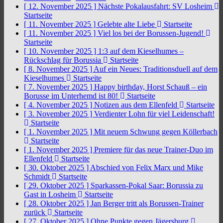
[ 12. November 2025 ]
Nächste Pokalausfahrt: SV Losheim
Startseite
[ 11. November 2025 ]
Gelebte alte Liebe
Startseite
[ 11. November 2025 ]
Viel los bei der Borussen-Jugend!
Startseite
[ 10. November 2025 ]
1:3 auf dem Kieselhumes –
Rückschlag für Borussia
Startseite
[ 8. November 2025 ]
Auf ein Neues: Traditionsduell auf dem
Kieselhumes
Startseite
[ 7. November 2025 ]
Happy birthday, Horst Schauß – ein
Borusse im Unterhemd ist 80!
Startseite
[ 4. November 2025 ]
Notizen aus dem Ellenfeld
Startseite
[ 3. November 2025 ]
Verdienter Lohn für viel Leidenschaft!
Startseite
[ 1. November 2025 ]
Mit neuem Schwung gegen Köllerbach
Startseite
[ 1. November 2025 ]
Premiere für das neue Trainer-Duo im
Ellenfeld
Startseite
[ 30. Oktober 2025 ]
Abschied von Felix Marx und Mike
Schmidt
Startseite
[ 29. Oktober 2025 ]
Sparkassen-Pokal Saar: Borussia zu
Gast in Losheim
Startseite
[ 28. Oktober 2025 ]
Jan Berger tritt als Borussen-Trainer
zurück
Startseite
[ 27. Oktober 2025 ]
Ohne Punkte gegen Jägersburg