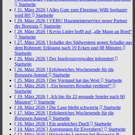
Startseite
[ 31. März 2026 ]
Alles Gute zum Ehrentag: Willi Seebauer
wird 80!
Startseite
[ 29. März 2026 ]
VEBU Hausmeisterservice neuer Partner
der Borussia
Startseite
[ 28. März 2026 ]
Kevin Lüder hofft auf „alle Mann an Bord“
Startseite
[ 27. März 2026 ]
Schalke des Südwestens gegen Schalke aus
dem Ruhrpott: Erlösung nach 19 Ecken und 88 Minuten
Startseite
[ 26. März 2026 ]
Der Insolvenzverwalter informiert
Startseite
[ 26. März 2026 ]
Erfolgreiches Wochenende für die
Borussen-Jugend
Startseite
[ 25. März 2026 ]
Der Vorstand hat das Wort
Startseite
[ 21. März 2026 ]
„Ein besseres Resultat verdient!“
Startseite
[ 19. März 2026 ]
„Ich bin für 22 gesunde Spieler nach 90
Minuten“
Startseite
[ 18. März 2026 ]
Die Lage bleibt schwierig
Startseite
[ 17. März 2026 ]
Erfolgreiches Wochenende für die
Borussen-Jugend
Startseite
[ 16. März 2026 ]
Ein ungleiches Duell
Startseite
[ 14. März 2026 ]
Anregungen für Elversberg?
Startseite
[ 13. März 2026 ]
Historische Leistung bei Borussias B-