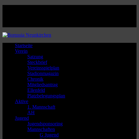
Facebook
Twitter
Instagram
Youtube
Startseite
Verein
Satzung
Steckbrief
Vereinsspielplan
Stadionmagazin
Chronik
Mitgliedsantrag
Ellenfeld
Platzbelegungsplan
Aktive
1. Mannschaft
AH
Jugend
Jugendsponsoring
Mannschaften
G Jugend