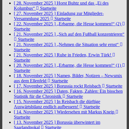
[ 28. November 2025 ]
Horst Buhtz und das „Ei des
Kolumbus“
Startseite
[ 27. November 2025 ]
Einladung zur Mitglieder-
Versammlung 2025
Startseite
[ 22. November 2025 ]
„Erbarme, die Hesse kommen!“ (2)
Startseite
[ 21. November 2025 ]
„Sich auf den Fußball konzentrieren“
Startseite
[ 21. November 2025 ]
„Nehmen die Situation sehr ernst“
Startseite
[ 21. November 2025 ]
Ruhe in Frieden, Erwin Türk!
Startseite
[ 20. November 2025 ]
„Erbarme, die Hesse kommen!“ (1)
Startseite
[ 18. November 2025 ]
Namen, Bilder, Notizen – Newsmix
aus dem Ellenfeld
Startseite
[ 17. November 2025 ]
Borussia rockt Reisbach
Startseite
[ 16. November 2025 ]
Daten, Fakten, Zahlen: Ein bisschen
Statistik für die Chronistik
Startseite
[ 15. November 2025 ]
In Reisbach die dürftige
Auswärtsbilanz endlich aufbessern!
Startseite
[ 14. November 2025 ]
Wiedersehen mit Markus Kneip
Startseite
[ 13. November 2025 ]
Borussia überwintert im
Saarlandpokal
Startseite