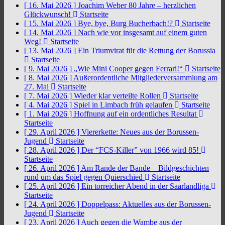
[ 16. Mai 2026 ]
Joachim Weber 80 Jahre – herzlichen
Glückwunsch!
Startseite
[ 15. Mai 2026 ]
Bye, bye, Burg Bucherbach!?
Startseite
[ 14. Mai 2026 ]
Nach wie vor insgesamt auf einem guten
Weg!
Startseite
[ 13. Mai 2026 ]
Ein Triumvirat für die Rettung der Borussia
Startseite
[ 9. Mai 2026 ]
„Wie Mini Cooper gegen Ferrari!“
Startseite
[ 8. Mai 2026 ]
Außerordentliche Mitgliederversammlung am
27. Mai
Startseite
[ 7. Mai 2026 ]
Wieder klar verteilte Rollen
Startseite
[ 4. Mai 2026 ]
Spiel in Limbach früh gelaufen
Startseite
[ 1. Mai 2026 ]
Hoffnung auf ein ordentliches Resultat
Startseite
[ 29. April 2026 ]
Viererkette: Neues aus der Borussen-
Jugend
Startseite
[ 28. April 2026 ]
Der “FCS-Killer” von 1966 wird 85!
Startseite
[ 26. April 2026 ]
Am Rande der Bande – Bildgeschichten
rund um das Spiel gegen Quierschied
Startseite
[ 25. April 2026 ]
Ein torreicher Abend in der Saarlandliga
Startseite
[ 24. April 2026 ]
Doppelpass: Aktuelles aus der Borussen-
Jugend
Startseite
[ 23. April 2026 ]
Auch gegen die Wambe aus der