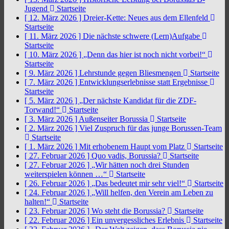
Jugend
Startseite
[ 12. März 2026 ]
Dreier-Kette: Neues aus dem Ellenfeld
Startseite
[ 11. März 2026 ]
Die nächste schwere (Lern)Aufgabe
Startseite
[ 10. März 2026 ]
„Denn das hier ist noch nicht vorbei!“
Startseite
[ 9. März 2026 ]
Lehrstunde gegen Bliesmengen
Startseite
[ 7. März 2026 ]
Entwicklungserlebnisse statt Ergebnisse
Startseite
[ 5. März 2026 ]
„Der nächste Kandidat für die ZDF-
Torwand!“
Startseite
[ 3. März 2026 ]
Außenseiter Borussia
Startseite
[ 2. März 2026 ]
Viel Zuspruch für das junge Borussen-Team
Startseite
[ 1. März 2026 ]
Mit erhobenem Haupt vom Platz
Startseite
[ 27. Februar 2026 ]
Quo vadis, Borussia?
Startseite
[ 27. Februar 2026 ]
„Wir hätten noch drei Stunden
weiterspielen können …“
Startseite
[ 26. Februar 2026 ]
„Das bedeutet mir sehr viel!“
Startseite
[ 24. Februar 2026 ]
„Will helfen, den Verein am Leben zu
halten!“
Startseite
[ 23. Februar 2026 ]
Wo steht die Borussia?
Startseite
[ 22. Februar 2026 ]
Ein unvergessliches Erlebnis
Startseite