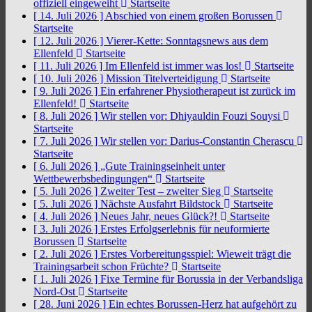
offiziell eingeweiht
Startseite
[ 14. Juli 2026 ]
Abschied von einem großen Borussen
Startseite
[ 12. Juli 2026 ]
Vierer-Kette: Sonntagsnews aus dem
Ellenfeld
Startseite
[ 11. Juli 2026 ]
Im Ellenfeld ist immer was los!
Startseite
[ 10. Juli 2026 ]
Mission Titelverteidigung
Startseite
[ 9. Juli 2026 ]
Ein erfahrener Physiotherapeut ist zurück im
Ellenfeld!
Startseite
[ 8. Juli 2026 ]
Wir stellen vor: Dhiyauldin Fouzi Souysi
Startseite
[ 7. Juli 2026 ]
Wir stellen vor: Darius-Constantin Cherascu
Startseite
[ 6. Juli 2026 ]
„Gute Trainingseinheit unter
Wettbewerbsbedingungen“
Startseite
[ 5. Juli 2026 ]
Zweiter Test – zweiter Sieg
Startseite
[ 5. Juli 2026 ]
Nächste Ausfahrt Bildstock
Startseite
[ 4. Juli 2026 ]
Neues Jahr, neues Glück?!
Startseite
[ 3. Juli 2026 ]
Erstes Erfolgserlebnis für neuformierte
Borussen
Startseite
[ 2. Juli 2026 ]
Erstes Vorbereitungsspiel: Wieweit trägt die
Trainingsarbeit schon Früchte?
Startseite
[ 1. Juli 2026 ]
Fixe Termine für Borussia in der Verbandsliga
Nord-Ost
Startseite
[ 28. Juni 2026 ]
Ein echtes Borussen-Herz hat aufgehört zu