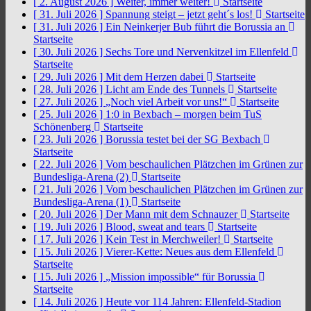
[ 2. August 2026 ]
Weiter, immer weiter!
Startseite
[ 31. Juli 2026 ]
Spannung steigt – jetzt geht´s los!
Startseite
[ 31. Juli 2026 ]
Ein Neinkerjer Bub führt die Borussia an
Startseite
[ 30. Juli 2026 ]
Sechs Tore und Nervenkitzel im Ellenfeld
Startseite
[ 29. Juli 2026 ]
Mit dem Herzen dabei
Startseite
[ 28. Juli 2026 ]
Licht am Ende des Tunnels
Startseite
[ 27. Juli 2026 ]
„Noch viel Arbeit vor uns!“
Startseite
[ 25. Juli 2026 ]
1:0 in Bexbach – morgen beim TuS
Schönenberg
Startseite
[ 23. Juli 2026 ]
Borussia testet bei der SG Bexbach
Startseite
[ 22. Juli 2026 ]
Vom beschaulichen Plätzchen im Grünen zur
Bundesliga-Arena (2)
Startseite
[ 21. Juli 2026 ]
Vom beschaulichen Plätzchen im Grünen zur
Bundesliga-Arena (1)
Startseite
[ 20. Juli 2026 ]
Der Mann mit dem Schnauzer
Startseite
[ 19. Juli 2026 ]
Blood, sweat and tears
Startseite
[ 17. Juli 2026 ]
Kein Test in Merchweiler!
Startseite
[ 15. Juli 2026 ]
Vierer-Kette: Neues aus dem Ellenfeld
Startseite
[ 15. Juli 2026 ]
„Mission impossible“ für Borussia
Startseite
[ 14. Juli 2026 ]
Heute vor 114 Jahren: Ellenfeld-Stadion