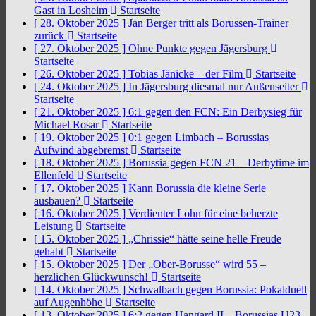
Gast in Losheim
Startseite
[ 28. Oktober 2025 ]
Jan Berger tritt als Borussen-Trainer
zurück
Startseite
[ 27. Oktober 2025 ]
Ohne Punkte gegen Jägersburg
Startseite
[ 26. Oktober 2025 ]
Tobias Jänicke – der Film
Startseite
[ 24. Oktober 2025 ]
In Jägersburg diesmal nur Außenseiter
Startseite
[ 21. Oktober 2025 ]
6:1 gegen den FCN: Ein Derbysieg für
Michael Rosar
Startseite
[ 19. Oktober 2025 ]
0:1 gegen Limbach – Borussias
Aufwind abgebremst
Startseite
[ 18. Oktober 2025 ]
Borussia gegen FCN 21 – Derbytime im
Ellenfeld
Startseite
[ 17. Oktober 2025 ]
Kann Borussia die kleine Serie
ausbauen?
Startseite
[ 16. Oktober 2025 ]
Verdienter Lohn für eine beherzte
Leistung
Startseite
[ 15. Oktober 2025 ]
„Chrissie“ hätte seine helle Freude
gehabt
Startseite
[ 15. Oktober 2025 ]
Der „Ober-Borusse“ wird 55 –
herzlichen Glückwunsch!
Startseite
[ 14. Oktober 2025 ]
Schwalbach gegen Borussia: Pokalduell
auf Augenhöhe
Startseite
[ 13. Oktober 2025 ]
6:2 gegen Hangard II – Borussias U23