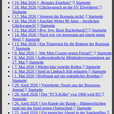
[ 19. Mai 2026 ]
„Brutales Ergebnis“
Startseite
[ 18. Mai 2026 ]
Glückwunsch an die SV Elversberg!
Startseite
[ 17. Mai 2026 ]
Vergesst die Borussia nicht!
Startseite
[ 16. Mai 2026 ]
Joachim Weber 80 Jahre – herzlichen
Glückwunsch!
Startseite
[ 15. Mai 2026 ]
Bye, bye, Burg Bucherbach!?
Startseite
[ 14. Mai 2026 ]
Nach wie vor insgesamt auf einem guten
Weg!
Startseite
[ 13. Mai 2026 ]
Ein Triumvirat für die Rettung der Borussia
Startseite
[ 9. Mai 2026 ]
„Wie Mini Cooper gegen Ferrari!“
Startseite
[ 8. Mai 2026 ]
Außerordentliche Mitgliederversammlung am
27. Mai
Startseite
[ 7. Mai 2026 ]
Wieder klar verteilte Rollen
Startseite
[ 4. Mai 2026 ]
Spiel in Limbach früh gelaufen
Startseite
[ 1. Mai 2026 ]
Hoffnung auf ein ordentliches Resultat
Startseite
[ 29. April 2026 ]
Viererkette: Neues aus der Borussen-
Jugend
Startseite
[ 28. April 2026 ]
Der “FCS-Killer” von 1966 wird 85!
Startseite
[ 26. April 2026 ]
Am Rande der Bande – Bildgeschichten
rund um das Spiel gegen Quierschied
Startseite
[ 25. April 2026 ]
Ein torreicher Abend in der Saarlandliga