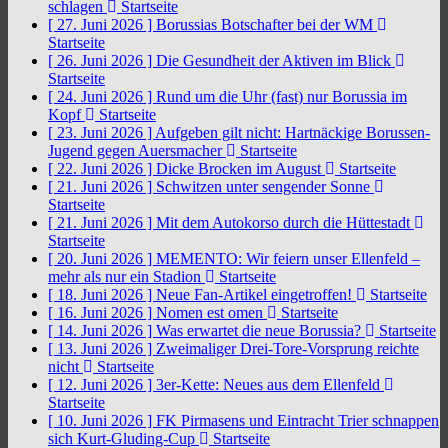
schlagen
Startseite
[ 27. Juni 2026 ]
Borussias Botschafter bei der WM
Startseite
[ 26. Juni 2026 ]
Die Gesundheit der Aktiven im Blick
Startseite
[ 24. Juni 2026 ]
Rund um die Uhr (fast) nur Borussia im
Kopf
Startseite
[ 23. Juni 2026 ]
Aufgeben gilt nicht: Hartnäckige Borussen-
Jugend gegen Auersmacher
Startseite
[ 22. Juni 2026 ]
Dicke Brocken im August
Startseite
[ 21. Juni 2026 ]
Schwitzen unter sengender Sonne
Startseite
[ 21. Juni 2026 ]
Mit dem Autokorso durch die Hüttestadt
Startseite
[ 20. Juni 2026 ]
MEMENTO: Wir feiern unser Ellenfeld –
mehr als nur ein Stadion
Startseite
[ 18. Juni 2026 ]
Neue Fan-Artikel eingetroffen!
Startseite
[ 16. Juni 2026 ]
Nomen est omen
Startseite
[ 14. Juni 2026 ]
Was erwartet die neue Borussia?
Startseite
[ 13. Juni 2026 ]
Zweimaliger Drei-Tore-Vorsprung reichte
nicht
Startseite
[ 12. Juni 2026 ]
3er-Kette: Neues aus dem Ellenfeld
Startseite
[ 10. Juni 2026 ]
FK Pirmasens und Eintracht Trier schnappen
sich Kurt-Gluding-Cup
Startseite