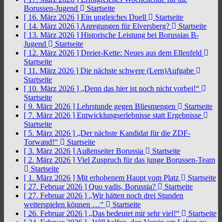
Borussen-Jugend
Startseite
[ 16. März 2026 ]
Ein ungleiches Duell
Startseite
[ 14. März 2026 ]
Anregungen für Elversberg?
Startseite
[ 13. März 2026 ]
Historische Leistung bei Borussias B-
Jugend
Startseite
[ 12. März 2026 ]
Dreier-Kette: Neues aus dem Ellenfeld
Startseite
[ 11. März 2026 ]
Die nächste schwere (Lern)Aufgabe
Startseite
[ 10. März 2026 ]
„Denn das hier ist noch nicht vorbei!“
Startseite
[ 9. März 2026 ]
Lehrstunde gegen Bliesmengen
Startseite
[ 7. März 2026 ]
Entwicklungserlebnisse statt Ergebnisse
Startseite
[ 5. März 2026 ]
„Der nächste Kandidat für die ZDF-
Torwand!“
Startseite
[ 3. März 2026 ]
Außenseiter Borussia
Startseite
[ 2. März 2026 ]
Viel Zuspruch für das junge Borussen-Team
Startseite
[ 1. März 2026 ]
Mit erhobenem Haupt vom Platz
Startseite
[ 27. Februar 2026 ]
Quo vadis, Borussia?
Startseite
[ 27. Februar 2026 ]
„Wir hätten noch drei Stunden
weiterspielen können …“
Startseite
[ 26. Februar 2026 ]
„Das bedeutet mir sehr viel!“
Startseite