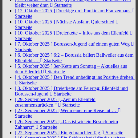
bleibt weiter dran
Startseite
[ 12. Oktober 2025 ]
Dreckige drei Punkte am Franzenhaus
Startseite
[ 10. Oktober 2025 ]
Nächste Ausfahrt Quierschied
Startseite
[ 10. Oktober 2025 ]
Dreierkette – Infos aus dem Ellenfeld
Startseite
[ 7. Oktober 2025 ]
Borussen-Jugend auf einem guten Weg
Startseite
[ 6. Oktober 2025 ]
6:2 – Borussia ballert Ballweiler aus dem
Ellenfeld …
Startseite
[ 5. Oktober 2025 ]
3er-Kette am Sonntag – Aktuelles aus
dem Ellenfeld
Startseite
[ 4. Oktober 2025 ]
Den Trend unbedingt ins Positive drehen!
Startseite
[ 3. Oktober 2025 ]
Dreierkette am Feiertag: Ellenfeld und
Borussen-Jugend
Startseite
[ 29. September 2025 ]
„Zeit im Ellenfeld
zusammenzurücken.“
Startseite
[ 27. September 2025 ]
Wenn einer eine Reise tut …
Startseite
[ 26. September 2025 ]
„Das ist wie ein Besuch beim
Zahnarzt“
Startseite
[ 22. September 2025 ]
Ein gebrauchter Tag
Startseite