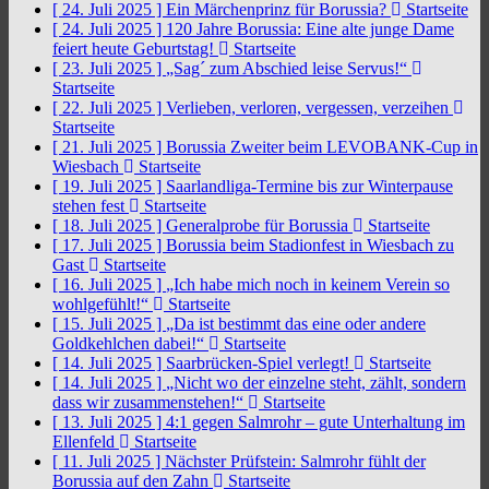
[ 24. Juli 2025 ]
Ein Märchenprinz für Borussia?
Startseite
[ 24. Juli 2025 ]
120 Jahre Borussia: Eine alte junge Dame
feiert heute Geburtstag!
Startseite
[ 23. Juli 2025 ]
„Sag´ zum Abschied leise Servus!“
Startseite
[ 22. Juli 2025 ]
Verlieben, verloren, vergessen, verzeihen
Startseite
[ 21. Juli 2025 ]
Borussia Zweiter beim LEVOBANK-Cup in
Wiesbach
Startseite
[ 19. Juli 2025 ]
Saarlandliga-Termine bis zur Winterpause
stehen fest
Startseite
[ 18. Juli 2025 ]
Generalprobe für Borussia
Startseite
[ 17. Juli 2025 ]
Borussia beim Stadionfest in Wiesbach zu
Gast
Startseite
[ 16. Juli 2025 ]
„Ich habe mich noch in keinem Verein so
wohlgefühlt!“
Startseite
[ 15. Juli 2025 ]
„Da ist bestimmt das eine oder andere
Goldkehlchen dabei!“
Startseite
[ 14. Juli 2025 ]
Saarbrücken-Spiel verlegt!
Startseite
[ 14. Juli 2025 ]
„Nicht wo der einzelne steht, zählt, sondern
dass wir zusammenstehen!“
Startseite
[ 13. Juli 2025 ]
4:1 gegen Salmrohr – gute Unterhaltung im
Ellenfeld
Startseite
[ 11. Juli 2025 ]
Nächster Prüfstein: Salmrohr fühlt der
Borussia auf den Zahn
Startseite