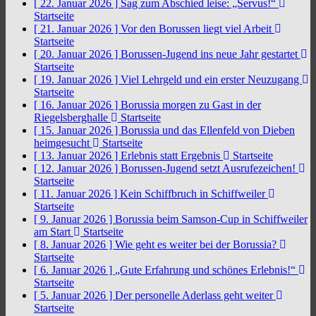
[ 22. Januar 2026 ]
Sag zum Abschied leise: „Servus!“
Startseite
[ 21. Januar 2026 ]
Vor den Borussen liegt viel Arbeit
Startseite
[ 20. Januar 2026 ]
Borussen-Jugend ins neue Jahr gestartet
Startseite
[ 19. Januar 2026 ]
Viel Lehrgeld und ein erster Neuzugang
Startseite
[ 16. Januar 2026 ]
Borussia morgen zu Gast in der
Riegelsberghalle
Startseite
[ 15. Januar 2026 ]
Borussia und das Ellenfeld von Dieben
heimgesucht
Startseite
[ 13. Januar 2026 ]
Erlebnis statt Ergebnis
Startseite
[ 12. Januar 2026 ]
Borussen-Jugend setzt Ausrufezeichen!
Startseite
[ 11. Januar 2026 ]
Kein Schiffbruch in Schiffweiler
Startseite
[ 9. Januar 2026 ]
Borussia beim Samson-Cup in Schiffweiler
am Start
Startseite
[ 8. Januar 2026 ]
Wie geht es weiter bei der Borussia?
Startseite
[ 6. Januar 2026 ]
„Gute Erfahrung und schönes Erlebnis!“
Startseite
[ 5. Januar 2026 ]
Der personelle Aderlass geht weiter
Startseite