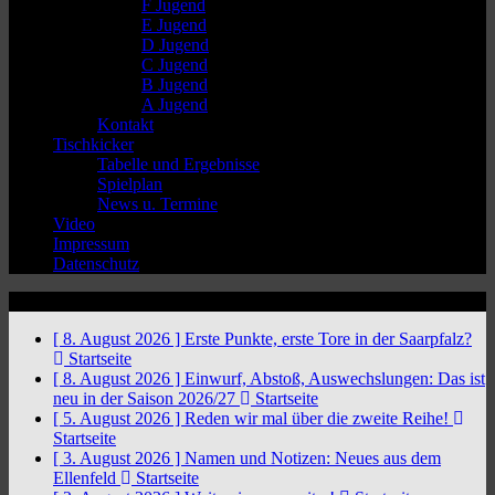
F Jugend
E Jugend
D Jugend
C Jugend
B Jugend
A Jugend
Kontakt
Tischkicker
Tabelle und Ergebnisse
Spielplan
News u. Termine
Video
Impressum
Datenschutz
News Ticker
[ 8. August 2026 ]
Erste Punkte, erste Tore in der Saarpfalz?
Startseite
[ 8. August 2026 ]
Einwurf, Abstoß, Auswechslungen: Das ist
neu in der Saison 2026/27
Startseite
[ 5. August 2026 ]
Reden wir mal über die zweite Reihe!
Startseite
[ 3. August 2026 ]
Namen und Notizen: Neues aus dem
Ellenfeld
Startseite