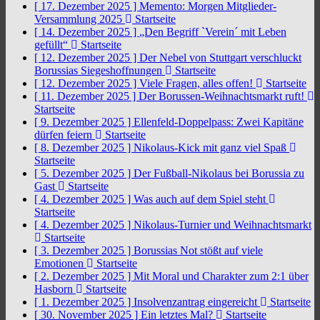
[ 17. Dezember 2025 ]
Memento: Morgen Mitglieder-
Versammlung 2025
Startseite
[ 14. Dezember 2025 ]
„Den Begriff `Verein´ mit Leben
gefüllt“
Startseite
[ 12. Dezember 2025 ]
Der Nebel von Stuttgart verschluckt
Borussias Siegeshoffnungen
Startseite
[ 12. Dezember 2025 ]
Viele Fragen, alles offen!
Startseite
[ 11. Dezember 2025 ]
Der Borussen-Weihnachtsmarkt ruft!
Startseite
[ 9. Dezember 2025 ]
Ellenfeld-Doppelpass: Zwei Kapitäne
dürfen feiern
Startseite
[ 8. Dezember 2025 ]
Nikolaus-Kick mit ganz viel Spaß
Startseite
[ 5. Dezember 2025 ]
Der Fußball-Nikolaus bei Borussia zu
Gast
Startseite
[ 4. Dezember 2025 ]
Was auch auf dem Spiel steht
Startseite
[ 4. Dezember 2025 ]
Nikolaus-Turnier und Weihnachtsmarkt
Startseite
[ 3. Dezember 2025 ]
Borussias Not stößt auf viele
Emotionen
Startseite
[ 2. Dezember 2025 ]
Mit Moral und Charakter zum 2:1 über
Hasborn
Startseite
[ 1. Dezember 2025 ]
Insolvenzantrag eingereicht
Startseite
[ 30. November 2025 ]
Ein letztes Mal?
Startseite