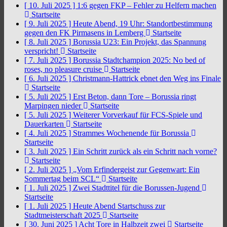
[ 10. Juli 2025 ]
1:6 gegen FKP – Fehler zu Helfern machen
Startseite
[ 9. Juli 2025 ]
Heute Abend, 19 Uhr: Standortbestimmung
gegen den FK Pirmasens in Lemberg
Startseite
[ 8. Juli 2025 ]
Borussia U23: Ein Projekt, das Spannung
verspricht!
Startseite
[ 7. Juli 2025 ]
Borussia Stadtchampion 2025: No bed of
roses, no pleasure cruise
Startseite
[ 6. Juli 2025 ]
Christmann-Hattrick ebnet den Weg ins Finale
Startseite
[ 5. Juli 2025 ]
Erst Beton, dann Tore – Borussia ringt
Marpingen nieder
Startseite
[ 5. Juli 2025 ]
Weiterer Vorverkauf für FCS-Spiele und
Dauerkarten
Startseite
[ 4. Juli 2025 ]
Strammes Wochenende für Borussia
Startseite
[ 3. Juli 2025 ]
Ein Schritt zurück als ein Schritt nach vorne?
Startseite
[ 2. Juli 2025 ]
„Vom Erfindergeist zur Gegenwart: Ein
Sommertag beim SCL“
Startseite
[ 1. Juli 2025 ]
Zwei Stadttitel für die Borussen-Jugend
Startseite
[ 1. Juli 2025 ]
Heute Abend Startschuss zur
Stadtmeisterschaft 2025
Startseite
[ 30. Juni 2025 ]
Acht Tore in Halbzeit zwei
Startseite