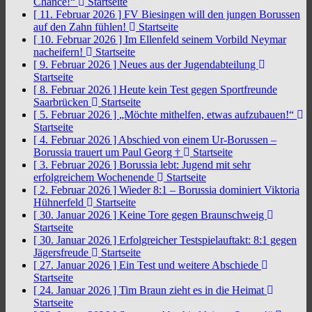
Chance!“
Startseite
[ 11. Februar 2026 ]
FV Biesingen will den jungen Borussen
auf den Zahn fühlen!
Startseite
[ 10. Februar 2026 ]
Im Ellenfeld seinem Vorbild Neymar
nacheifern!
Startseite
[ 9. Februar 2026 ]
Neues aus der Jugendabteilung
Startseite
[ 8. Februar 2026 ]
Heute kein Test gegen Sportfreunde
Saarbrücken
Startseite
[ 5. Februar 2026 ]
„Möchte mithelfen, etwas aufzubauen!“
Startseite
[ 4. Februar 2026 ]
Abschied von einem Ur-Borussen –
Borussia trauert um Paul Georg †
Startseite
[ 3. Februar 2026 ]
Borussia lebt: Jugend mit sehr
erfolgreichem Wochenende
Startseite
[ 2. Februar 2026 ]
Wieder 8:1 – Borussia dominiert Viktoria
Hühnerfeld
Startseite
[ 30. Januar 2026 ]
Keine Tore gegen Braunschweig
Startseite
[ 30. Januar 2026 ]
Erfolgreicher Testspielauftakt: 8:1 gegen
Jägersfreude
Startseite
[ 27. Januar 2026 ]
Ein Test und weitere Abschiede
Startseite
[ 24. Januar 2026 ]
Tim Braun zieht es in die Heimat
Startseite