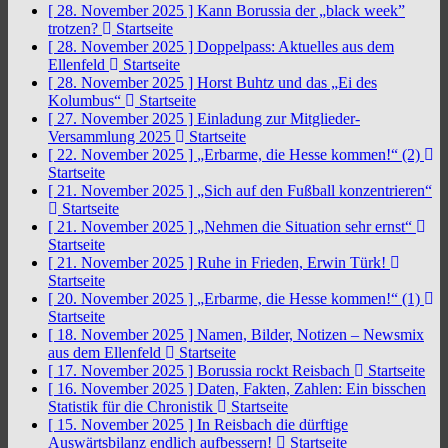
[ 28. November 2025 ]
Kann Borussia der „black week”
trotzen?
Startseite
[ 28. November 2025 ]
Doppelpass: Aktuelles aus dem
Ellenfeld
Startseite
[ 28. November 2025 ]
Horst Buhtz und das „Ei des
Kolumbus“
Startseite
[ 27. November 2025 ]
Einladung zur Mitglieder-
Versammlung 2025
Startseite
[ 22. November 2025 ]
„Erbarme, die Hesse kommen!“ (2)
Startseite
[ 21. November 2025 ]
„Sich auf den Fußball konzentrieren“
Startseite
[ 21. November 2025 ]
„Nehmen die Situation sehr ernst“
Startseite
[ 21. November 2025 ]
Ruhe in Frieden, Erwin Türk!
Startseite
[ 20. November 2025 ]
„Erbarme, die Hesse kommen!“ (1)
Startseite
[ 18. November 2025 ]
Namen, Bilder, Notizen – Newsmix
aus dem Ellenfeld
Startseite
[ 17. November 2025 ]
Borussia rockt Reisbach
Startseite
[ 16. November 2025 ]
Daten, Fakten, Zahlen: Ein bisschen
Statistik für die Chronistik
Startseite
[ 15. November 2025 ]
In Reisbach die dürftige
Auswärtsbilanz endlich aufbessern!
Startseite