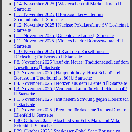
[ 14. November 2025 ]
Wiedersehen mit Markus Kneip
Startseite
[ 13. November 2025 ]
Borussia überwintert im
Saarlandpokal
Startseite
[ 12. November 2025 ]
Nächste Pokalausfahrt: SV Losheim
Startseite
[ 11. November 2025 ]
Gelebte alte Liebe
Startseite
[ 11. November 2025 ]
Viel los bei der Borussen-Jugend!
Startseite
[ 10. November 2025 ]
1:3 auf dem Kieselhumes –
Rückschlag für Borussia
Startseite
[ 8. November 2025 ]
Auf ein Neues: Traditionsduell auf dem
Kieselhumes
Startseite
[ 7. November 2025 ]
Happy birthday, Horst Schauß – ein
Borusse im Unterhemd ist 80!
Startseite
[ 4. November 2025 ]
Notizen aus dem Ellenfeld
Startseite
[ 3. November 2025 ]
Verdienter Lohn für viel Leidenschaft!
Startseite
[ 1. November 2025 ]
Mit neuem Schwung gegen Köllerbach
Startseite
[ 1. November 2025 ]
Premiere für das neue Trainer-Duo im
Ellenfeld
Startseite
[ 30. Oktober 2025 ]
Abschied von Felix Marx und Mike
Schmidt
Startseite
[ 29. Oktober 2025 ]
Sparkassen-Pokal Saar: Borussia zu