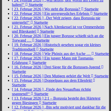
[ 24. Februar 2026 ]
„Will helfen, den Verein am Leben zu
halten!“
Startseite
[ 23. Februar 2026 ]
Wo steht die Borussia?
Startseite
[ 22. Februar 2026 ]
Ein unvergessliches Erlebnis
Startseite
[ 22. Februar 2026 ]
„Der Welt zeigen, dass Borussia nie
untergeht!“
Startseite
[ 21. Februar 2026 ]
Nach Altenkessel ist vor Ommersheim
und Blieskastel
Startseite
[ 20. Februar 2026 ]
Ein junger Borusse schießt sich an die
Torwand …
Startseite
[ 19. Februar 2026 ]
Historisch gesehen sogar ein kleines
Traditionsduell
Startseite
[ 18. Februar 2026 ]
Wie Phönix aus der Asche …
Startseite
[ 17. Februar 2026 ]
Ein junger Mann mit Tasmania-
Erfahrung
Startseite
[ 16. Februar 2026 ]
Drei Siege für die Borussen-Jugend
Startseite
[ 15. Februar 2026 ]
Den Mutigen gehört die Welt
Startseite
[ 15. Februar 2026 ]
Doppelpass aus dem Ellenfeld
Startseite
[ 14. Februar 2026 ]
„Finde den Neuaufbau richtig
spannend!“
Startseite
[ 13. Februar 2026 ]
2:1 – Borussia besteht den Härtetest
gegen Biesingen
Startseite
[ 12. Februar 2026 ]
„Bin sehr motiviert und dankbar für die