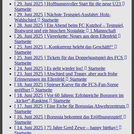
[ 29. Juni 2025 ]
Hoffnungsvoller Start für die neue U23
Startseite
[ 29. Juni 2025 ]
Nächste Testspiel-Ausfahrt: Holz-
Wahlschied
Startseite
[ 28. Juni 2025 ]
Ein Abend beim FC Kutzhof – Testspiel,
Bratwurst und ein bisschen Nostalgie
1.Mannschaft
[ 26. Juni 2025 ]
Viererkette: Neues aus dem Ellenfeld
Startseite
[ 25. Juni 2025 ]
„Konkurrenz belebt das Geschäft!“
Startseite
[ 25. Juni 2025 ]
Tickets für das Doppelgastspiel des FCS
Startseite
[ 24. Juni 2025 ]
Es geht wieder los!
Startseite
[ 23. Juni 2025 ]
Abschied und Trauer, aber auch frohe
Erinnerungen im Ellenfeld
Startseite
[ 18. Juni 2025 ]
Spieser Kurve für die FCS-Fan-Szene
geöffnet
Startseite
[ 18. Juni 2025 ]
Vor 60 Jahren: Erfolgreiche Borussen im
„kicker“-Ranking
Startseite
[ 17. Juni 2025 ]
Eine Eiche für Borussias Abwehrzentrum
Startseite
[ 16. Juni 2025 ]
Borussia bekommt das Eröffnungsspiel!
Startseite
[ 14. Juni 2025 ]
75 Jahre Gerd Zewe – happy birthay!
Startseite