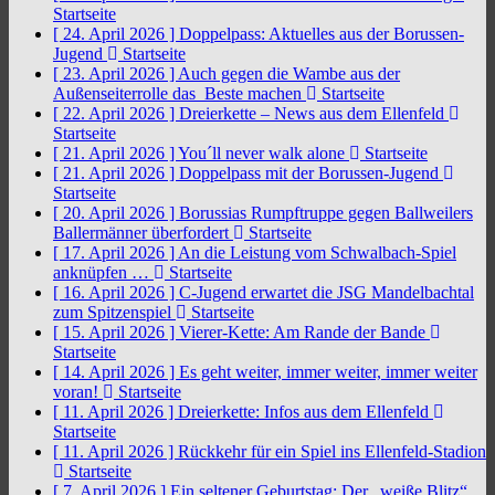
Startseite
[ 24. April 2026 ]
Doppelpass: Aktuelles aus der Borussen-
Jugend
Startseite
[ 23. April 2026 ]
Auch gegen die Wambe aus der
Außenseiterrolle das Beste machen
Startseite
[ 22. April 2026 ]
Dreierkette – News aus dem Ellenfeld
Startseite
[ 21. April 2026 ]
You´ll never walk alone
Startseite
[ 21. April 2026 ]
Doppelpass mit der Borussen-Jugend
Startseite
[ 20. April 2026 ]
Borussias Rumpftruppe gegen Ballweilers
Ballermänner überfordert
Startseite
[ 17. April 2026 ]
An die Leistung vom Schwalbach-Spiel
anknüpfen …
Startseite
[ 16. April 2026 ]
C-Jugend erwartet die JSG Mandelbachtal
zum Spitzenspiel
Startseite
[ 15. April 2026 ]
Vierer-Kette: Am Rande der Bande
Startseite
[ 14. April 2026 ]
Es geht weiter, immer weiter, immer weiter
voran!
Startseite
[ 11. April 2026 ]
Dreierkette: Infos aus dem Ellenfeld
Startseite
[ 11. April 2026 ]
Rückkehr für ein Spiel ins Ellenfeld-Stadion
Startseite
[ 7. April 2026 ]
Ein seltener Geburtstag: Der „weiße Blitz“