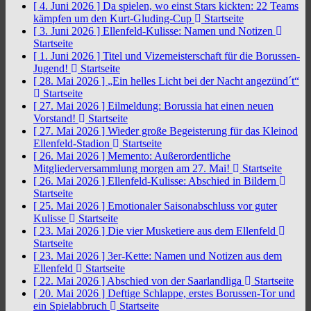
[ 4. Juni 2026 ]
Da spielen, wo einst Stars kickten: 22 Teams
kämpfen um den Kurt-Gluding-Cup
Startseite
[ 3. Juni 2026 ]
Ellenfeld-Kulisse: Namen und Notizen
Startseite
[ 1. Juni 2026 ]
Titel und Vizemeisterschaft für die Borussen-
Jugend!
Startseite
[ 28. Mai 2026 ]
„Ein helles Licht bei der Nacht angezünd´t“
Startseite
[ 27. Mai 2026 ]
Eilmeldung: Borussia hat einen neuen
Vorstand!
Startseite
[ 27. Mai 2026 ]
Wieder große Begeisterung für das Kleinod
Ellenfeld-Stadion
Startseite
[ 26. Mai 2026 ]
Memento: Außerordentliche
Mitgliederversammlung morgen am 27. Mai!
Startseite
[ 26. Mai 2026 ]
Ellenfeld-Kulisse: Abschied in Bildern
Startseite
[ 25. Mai 2026 ]
Emotionaler Saisonabschluss vor guter
Kulisse
Startseite
[ 23. Mai 2026 ]
Die vier Musketiere aus dem Ellenfeld
Startseite
[ 23. Mai 2026 ]
3er-Kette: Namen und Notizen aus dem
Ellenfeld
Startseite
[ 22. Mai 2026 ]
Abschied von der Saarlandliga
Startseite
[ 20. Mai 2026 ]
Deftige Schlappe, erstes Borussen-Tor und
ein Spielabbruch
Startseite