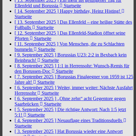
[ 15. September 2025 ]
Ein mehr als gelungener Tag für
Ellenfeld und Borussia
Startseite
[ 14. September 2025 ]
Happy birthday, Heinz Histing!
Startseite
[ 13. September 2025 ]
Das Ellenfeld – eine heilige Stätte des
Fußballs
Startseite
[ 12. September 2025 ]
Das Ellenfeld-Stadion öffnet seine
Pforten
Startseite
[ 11. September 2025 ]
Von Menschen, die zu Schlachten
bummeln
Startseite
[ 9. September 2025 ]
Borussias U23: 2:2 in Bexbach kein
Beinbruch!
Startseite
[ 8. September 2025 ]
1:1 in Herrensohr: Wunsch-Remis für
den Borussen-Doc
Startseite
[ 7. September 2025 ]
Borussias Finalgegner von 1959 ist 125
Jahre alt!
Startseite
[ 6. September 2025 ]
Weiter, immer weiter: Nächste Ausfahrt
Herrensohr
Startseite
[ 6. September 2025 ]
„Ohne zehn“ acht Gegentore gegen
Saarbrücken
Startseite
[ 5. September 2025 ]
Die richtige Antwort: Nach 1:5 jetzt
5:1!
Startseite
[ 4. September 2025 ]
Neuauflage eines Traditionsduells
Startseite
[ 3. September 2025 ]
Hat Borussia wieder eine Antwort