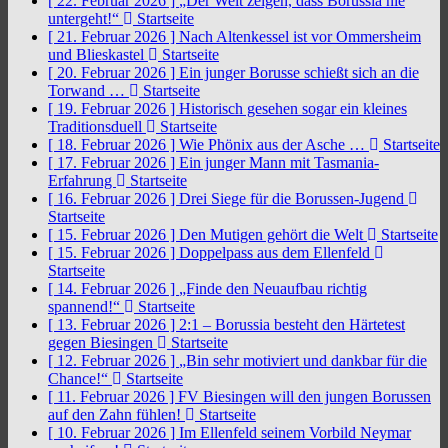
[ 22. Februar 2026 ]
„Der Welt zeigen, dass Borussia nie
untergeht!“
Startseite
[ 21. Februar 2026 ]
Nach Altenkessel ist vor Ommersheim
und Blieskastel
Startseite
[ 20. Februar 2026 ]
Ein junger Borusse schießt sich an die
Torwand …
Startseite
[ 19. Februar 2026 ]
Historisch gesehen sogar ein kleines
Traditionsduell
Startseite
[ 18. Februar 2026 ]
Wie Phönix aus der Asche …
Startseite
[ 17. Februar 2026 ]
Ein junger Mann mit Tasmania-
Erfahrung
Startseite
[ 16. Februar 2026 ]
Drei Siege für die Borussen-Jugend
Startseite
[ 15. Februar 2026 ]
Den Mutigen gehört die Welt
Startseite
[ 15. Februar 2026 ]
Doppelpass aus dem Ellenfeld
Startseite
[ 14. Februar 2026 ]
„Finde den Neuaufbau richtig
spannend!“
Startseite
[ 13. Februar 2026 ]
2:1 – Borussia besteht den Härtetest
gegen Biesingen
Startseite
[ 12. Februar 2026 ]
„Bin sehr motiviert und dankbar für die
Chance!“
Startseite
[ 11. Februar 2026 ]
FV Biesingen will den jungen Borussen
auf den Zahn fühlen!
Startseite
[ 10. Februar 2026 ]
Im Ellenfeld seinem Vorbild Neymar