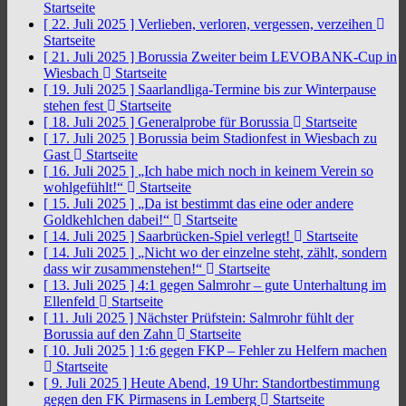
Startseite
[ 22. Juli 2025 ]
Verlieben, verloren, vergessen, verzeihen
Startseite
[ 21. Juli 2025 ]
Borussia Zweiter beim LEVOBANK-Cup in
Wiesbach
Startseite
[ 19. Juli 2025 ]
Saarlandliga-Termine bis zur Winterpause
stehen fest
Startseite
[ 18. Juli 2025 ]
Generalprobe für Borussia
Startseite
[ 17. Juli 2025 ]
Borussia beim Stadionfest in Wiesbach zu
Gast
Startseite
[ 16. Juli 2025 ]
„Ich habe mich noch in keinem Verein so
wohlgefühlt!“
Startseite
[ 15. Juli 2025 ]
„Da ist bestimmt das eine oder andere
Goldkehlchen dabei!“
Startseite
[ 14. Juli 2025 ]
Saarbrücken-Spiel verlegt!
Startseite
[ 14. Juli 2025 ]
„Nicht wo der einzelne steht, zählt, sondern
dass wir zusammenstehen!“
Startseite
[ 13. Juli 2025 ]
4:1 gegen Salmrohr – gute Unterhaltung im
Ellenfeld
Startseite
[ 11. Juli 2025 ]
Nächster Prüfstein: Salmrohr fühlt der
Borussia auf den Zahn
Startseite
[ 10. Juli 2025 ]
1:6 gegen FKP – Fehler zu Helfern machen
Startseite
[ 9. Juli 2025 ]
Heute Abend, 19 Uhr: Standortbestimmung
gegen den FK Pirmasens in Lemberg
Startseite