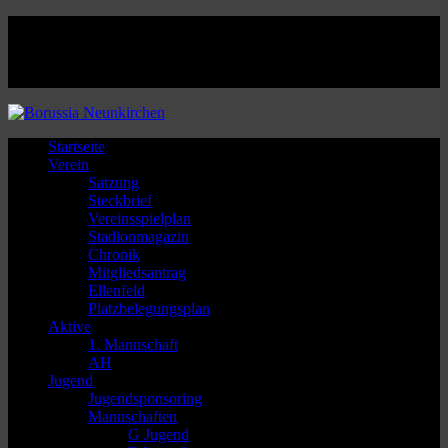
Facebook
Twitter
Instagram
Youtube
Startseite
Verein
Satzung
Steckbrief
Vereinsspielplan
Stadionmagazin
Chronik
Mitgliedsantrag
Ellenfeld
Platzbelegungsplan
Aktive
1. Mannschaft
AH
Jugend
Jugendsponsoring
Mannschaften
G Jugend