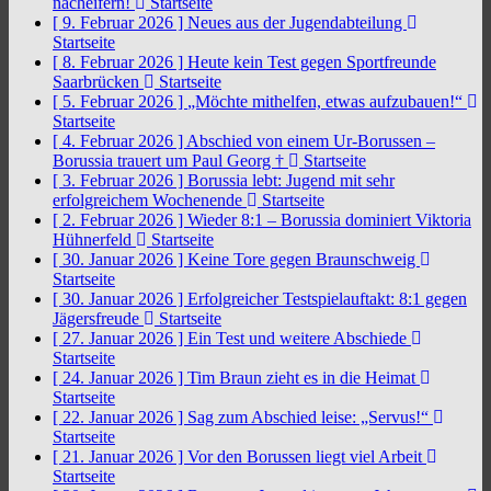
nacheifern!
Startseite
[ 9. Februar 2026 ]
Neues aus der Jugendabteilung
Startseite
[ 8. Februar 2026 ]
Heute kein Test gegen Sportfreunde
Saarbrücken
Startseite
[ 5. Februar 2026 ]
„Möchte mithelfen, etwas aufzubauen!“
Startseite
[ 4. Februar 2026 ]
Abschied von einem Ur-Borussen –
Borussia trauert um Paul Georg †
Startseite
[ 3. Februar 2026 ]
Borussia lebt: Jugend mit sehr
erfolgreichem Wochenende
Startseite
[ 2. Februar 2026 ]
Wieder 8:1 – Borussia dominiert Viktoria
Hühnerfeld
Startseite
[ 30. Januar 2026 ]
Keine Tore gegen Braunschweig
Startseite
[ 30. Januar 2026 ]
Erfolgreicher Testspielauftakt: 8:1 gegen
Jägersfreude
Startseite
[ 27. Januar 2026 ]
Ein Test und weitere Abschiede
Startseite
[ 24. Januar 2026 ]
Tim Braun zieht es in die Heimat
Startseite
[ 22. Januar 2026 ]
Sag zum Abschied leise: „Servus!“
Startseite
[ 21. Januar 2026 ]
Vor den Borussen liegt viel Arbeit
Startseite