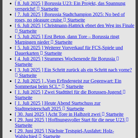
[ 8. Juli 2025 ]
Borussia U23: Ein Projekt, das Spannung
verspricht!
Startseite
[ 7. Juli 2025 ]
Borussia Stadtchampion 2025: No bed of
roses, no pleasure cruise
Startseite
[ 6. Juli 2025 ]
Christmann-Hattrick ebnet den Weg ins Finale
Startseite
[ 5. Juli 2025 ]
Erst Beton, dann Tore – Borussia ringt
Marpingen nieder
Startseite
[ 5. Juli 2025 ]
Weiterer Vorverkauf für FCS-Spiele und
Dauerkarten
Startseite
[ 4. Juli 2025 ]
Strammes Wochenende für Borussia
Startseite
[ 3. Juli 2025 ]
Ein Schritt zurück als ein Schritt nach vorne?
Startseite
[ 2. Juli 2025 ]
„Vom Erfindergeist zur Gegenwart: Ein
Sommertag beim SCL“
Startseite
[ 1. Juli 2025 ]
Zwei Stadttitel für die Borussen-Jugend
Startseite
[ 1. Juli 2025 ]
Heute Abend Startschuss zur
Stadtmeisterschaft 2025
Startseite
[ 30. Juni 2025 ]
Acht Tore in Halbzeit zwei
Startseite
[ 29. Juni 2025 ]
Hoffnungsvoller Start für die neue U23
Startseite
[ 29. Juni 2025 ]
Nächste Testspiel-Ausfahrt: Holz-
Wahlschied
Startseite