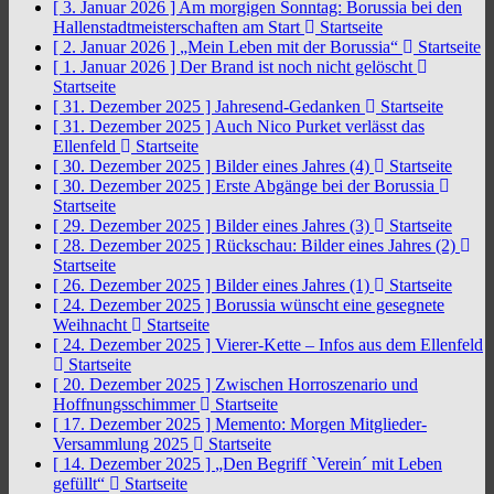
[ 3. Januar 2026 ]
Am morgigen Sonntag: Borussia bei den
Hallenstadtmeisterschaften am Start
Startseite
[ 2. Januar 2026 ]
„Mein Leben mit der Borussia“
Startseite
[ 1. Januar 2026 ]
Der Brand ist noch nicht gelöscht
Startseite
[ 31. Dezember 2025 ]
Jahresend-Gedanken
Startseite
[ 31. Dezember 2025 ]
Auch Nico Purket verlässt das
Ellenfeld
Startseite
[ 30. Dezember 2025 ]
Bilder eines Jahres (4)
Startseite
[ 30. Dezember 2025 ]
Erste Abgänge bei der Borussia
Startseite
[ 29. Dezember 2025 ]
Bilder eines Jahres (3)
Startseite
[ 28. Dezember 2025 ]
Rückschau: Bilder eines Jahres (2)
Startseite
[ 26. Dezember 2025 ]
Bilder eines Jahres (1)
Startseite
[ 24. Dezember 2025 ]
Borussia wünscht eine gesegnete
Weihnacht
Startseite
[ 24. Dezember 2025 ]
Vierer-Kette – Infos aus dem Ellenfeld
Startseite
[ 20. Dezember 2025 ]
Zwischen Horroszenario und
Hoffnungsschimmer
Startseite
[ 17. Dezember 2025 ]
Memento: Morgen Mitglieder-
Versammlung 2025
Startseite
[ 14. Dezember 2025 ]
„Den Begriff `Verein´ mit Leben
gefüllt“
Startseite