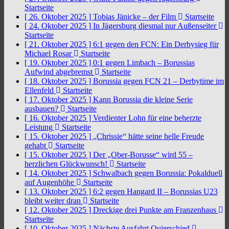
Startseite
[ 26. Oktober 2025 ]
Tobias Jänicke – der Film
Startseite
[ 24. Oktober 2025 ]
In Jägersburg diesmal nur Außenseiter
Startseite
[ 21. Oktober 2025 ]
6:1 gegen den FCN: Ein Derbysieg für
Michael Rosar
Startseite
[ 19. Oktober 2025 ]
0:1 gegen Limbach – Borussias
Aufwind abgebremst
Startseite
[ 18. Oktober 2025 ]
Borussia gegen FCN 21 – Derbytime im
Ellenfeld
Startseite
[ 17. Oktober 2025 ]
Kann Borussia die kleine Serie
ausbauen?
Startseite
[ 16. Oktober 2025 ]
Verdienter Lohn für eine beherzte
Leistung
Startseite
[ 15. Oktober 2025 ]
„Chrissie“ hätte seine helle Freude
gehabt
Startseite
[ 15. Oktober 2025 ]
Der „Ober-Borusse“ wird 55 –
herzlichen Glückwunsch!
Startseite
[ 14. Oktober 2025 ]
Schwalbach gegen Borussia: Pokalduell
auf Augenhöhe
Startseite
[ 13. Oktober 2025 ]
6:2 gegen Hangard II – Borussias U23
bleibt weiter dran
Startseite
[ 12. Oktober 2025 ]
Dreckige drei Punkte am Franzenhaus
Startseite
[ 10. Oktober 2025 ]
Nächste Ausfahrt Quierschied