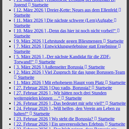
Jugend
Startseite
[ 12. März 2026 ]
Dreier-Kette: Neues aus dem Ellenfeld
Startseite
[ 11. März 2026 ]
Die nächste schwere (Lern)Aufgabe
Startseite
[ 10. März 2026 ]
„Denn das hier ist noch nicht vorbei!“
Startseite
[ 9. März 2026 ]
Lehrstunde gegen Bliesmengen
Startseite
[ 7. März 2026 ]
Entwicklungserlebnisse statt Ergebnisse
Startseite
[ 5. März 2026 ]
„Der nächste Kandidat für die ZDF-
Torwand!“
Startseite
[ 3. März 2026 ]
Außenseiter Borussia
Startseite
[ 2. März 2026 ]
Viel Zuspruch für das junge Borussen-Team
Startseite
[ 1. März 2026 ]
Mit erhobenem Haupt vom Platz
Startseite
[ 27. Februar 2026 ]
Quo vadis, Borussia?
Startseite
[ 27. Februar 2026 ]
„Wir hätten noch drei Stunden
weiterspielen können …“
Startseite
[ 26. Februar 2026 ]
„Das bedeutet mir sehr viel!“
Startseite
[ 24. Februar 2026 ]
„Will helfen, den Verein am Leben zu
halten!“
Startseite
[ 23. Februar 2026 ]
Wo steht die Borussia?
Startseite
[ 22. Februar 2026 ]
Ein unvergessliches Erlebnis
Startseite