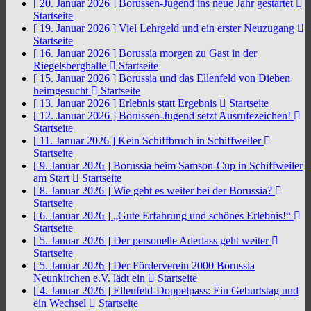
[ 20. Januar 2026 ]
Borussen-Jugend ins neue Jahr gestartet
Startseite
[ 19. Januar 2026 ]
Viel Lehrgeld und ein erster Neuzugang
Startseite
[ 16. Januar 2026 ]
Borussia morgen zu Gast in der
Riegelsberghalle
Startseite
[ 15. Januar 2026 ]
Borussia und das Ellenfeld von Dieben
heimgesucht
Startseite
[ 13. Januar 2026 ]
Erlebnis statt Ergebnis
Startseite
[ 12. Januar 2026 ]
Borussen-Jugend setzt Ausrufezeichen!
Startseite
[ 11. Januar 2026 ]
Kein Schiffbruch in Schiffweiler
Startseite
[ 9. Januar 2026 ]
Borussia beim Samson-Cup in Schiffweiler
am Start
Startseite
[ 8. Januar 2026 ]
Wie geht es weiter bei der Borussia?
Startseite
[ 6. Januar 2026 ]
„Gute Erfahrung und schönes Erlebnis!“
Startseite
[ 5. Januar 2026 ]
Der personelle Aderlass geht weiter
Startseite
[ 5. Januar 2026 ]
Der Förderverein 2000 Borussia
Neunkirchen e.V. lädt ein
Startseite
[ 4. Januar 2026 ]
Ellenfeld-Doppelpass: Ein Geburtstag und
ein Wechsel
Startseite