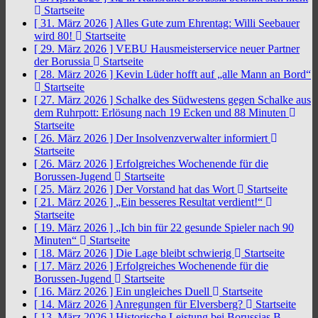
Startseite
[ 31. März 2026 ]
Alles Gute zum Ehrentag: Willi Seebauer
wird 80!
Startseite
[ 29. März 2026 ]
VEBU Hausmeisterservice neuer Partner
der Borussia
Startseite
[ 28. März 2026 ]
Kevin Lüder hofft auf „alle Mann an Bord“
Startseite
[ 27. März 2026 ]
Schalke des Südwestens gegen Schalke aus
dem Ruhrpott: Erlösung nach 19 Ecken und 88 Minuten
Startseite
[ 26. März 2026 ]
Der Insolvenzverwalter informiert
Startseite
[ 26. März 2026 ]
Erfolgreiches Wochenende für die
Borussen-Jugend
Startseite
[ 25. März 2026 ]
Der Vorstand hat das Wort
Startseite
[ 21. März 2026 ]
„Ein besseres Resultat verdient!“
Startseite
[ 19. März 2026 ]
„Ich bin für 22 gesunde Spieler nach 90
Minuten“
Startseite
[ 18. März 2026 ]
Die Lage bleibt schwierig
Startseite
[ 17. März 2026 ]
Erfolgreiches Wochenende für die
Borussen-Jugend
Startseite
[ 16. März 2026 ]
Ein ungleiches Duell
Startseite
[ 14. März 2026 ]
Anregungen für Elversberg?
Startseite
[ 13. März 2026 ]
Historische Leistung bei Borussias B-