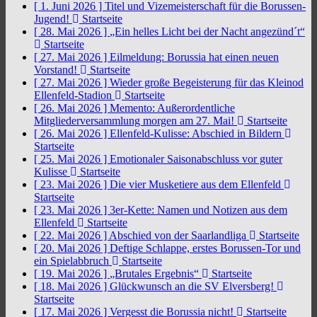
[ 1. Juni 2026 ]
Titel und Vizemeisterschaft für die Borussen-
Jugend!
Startseite
[ 28. Mai 2026 ]
„Ein helles Licht bei der Nacht angezünd´t“
Startseite
[ 27. Mai 2026 ]
Eilmeldung: Borussia hat einen neuen
Vorstand!
Startseite
[ 27. Mai 2026 ]
Wieder große Begeisterung für das Kleinod
Ellenfeld-Stadion
Startseite
[ 26. Mai 2026 ]
Memento: Außerordentliche
Mitgliederversammlung morgen am 27. Mai!
Startseite
[ 26. Mai 2026 ]
Ellenfeld-Kulisse: Abschied in Bildern
Startseite
[ 25. Mai 2026 ]
Emotionaler Saisonabschluss vor guter
Kulisse
Startseite
[ 23. Mai 2026 ]
Die vier Musketiere aus dem Ellenfeld
Startseite
[ 23. Mai 2026 ]
3er-Kette: Namen und Notizen aus dem
Ellenfeld
Startseite
[ 22. Mai 2026 ]
Abschied von der Saarlandliga
Startseite
[ 20. Mai 2026 ]
Deftige Schlappe, erstes Borussen-Tor und
ein Spielabbruch
Startseite
[ 19. Mai 2026 ]
„Brutales Ergebnis“
Startseite
[ 18. Mai 2026 ]
Glückwunsch an die SV Elversberg!
Startseite
[ 17. Mai 2026 ]
Vergesst die Borussia nicht!
Startseite