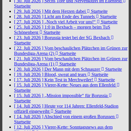
[ 30. Juli 2026 ]
Sechs Tore und Nervenkitzel im Ellenfeld
Startseite
[ 29. Juli 2026 ]
Mit dem Herzen dabei
Startseite
[ 28. Juli 2026 ]
Licht am Ende des Tunnels
Startseite
[ 27. Juli 2026 ]
„Noch viel Arbeit vor uns!“
Startseite
[ 25. Juli 2026 ]
1:0 in Bexbach – morgen beim TuS
Schönenberg
Startseite
[ 23. Juli 2026 ]
Borussia testet bei der SG Bexbach
Startseite
[ 22. Juli 2026 ]
Vom beschaulichen Plätzchen im Grünen zur
Bundesliga-Arena (2)
Startseite
[ 21. Juli 2026 ]
Vom beschaulichen Plätzchen im Grünen zur
Bundesliga-Arena (1)
Startseite
[ 20. Juli 2026 ]
Der Mann mit dem Schnauzer
Startseite
[ 19. Juli 2026 ]
Blood, sweat and tears
Startseite
[ 17. Juli 2026 ]
Kein Test in Merchweiler!
Startseite
[ 15. Juli 2026 ]
Vierer-Kette: Neues aus dem Ellenfeld
Startseite
[ 15. Juli 2026 ]
„Mission impossible“ für Borussia
Startseite
[ 14. Juli 2026 ]
Heute vor 114 Jahren: Ellenfeld-Stadion
offiziell eingeweiht
Startseite
[ 14. Juli 2026 ]
Abschied von einem großen Borussen
Startseite
[ 12. Juli 2026 ]
Vierer-Kette: Sonntagsnews aus dem