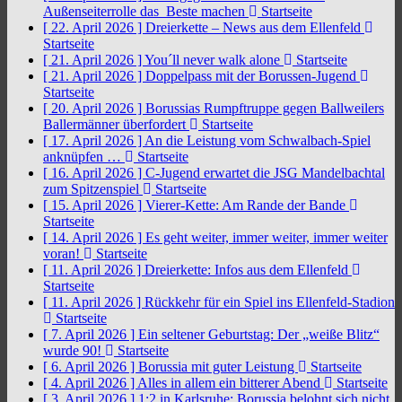
Außenseiterrolle das Beste machen
Startseite
[ 22. April 2026 ]
Dreierkette – News aus dem Ellenfeld
Startseite
[ 21. April 2026 ]
You´ll never walk alone
Startseite
[ 21. April 2026 ]
Doppelpass mit der Borussen-Jugend
Startseite
[ 20. April 2026 ]
Borussias Rumpftruppe gegen Ballweilers
Ballermänner überfordert
Startseite
[ 17. April 2026 ]
An die Leistung vom Schwalbach-Spiel
anknüpfen …
Startseite
[ 16. April 2026 ]
C-Jugend erwartet die JSG Mandelbachtal
zum Spitzenspiel
Startseite
[ 15. April 2026 ]
Vierer-Kette: Am Rande der Bande
Startseite
[ 14. April 2026 ]
Es geht weiter, immer weiter, immer weiter
voran!
Startseite
[ 11. April 2026 ]
Dreierkette: Infos aus dem Ellenfeld
Startseite
[ 11. April 2026 ]
Rückkehr für ein Spiel ins Ellenfeld-Stadion
Startseite
[ 7. April 2026 ]
Ein seltener Geburtstag: Der „weiße Blitz“
wurde 90!
Startseite
[ 6. April 2026 ]
Borussia mit guter Leistung
Startseite
[ 4. April 2026 ]
Alles in allem ein bitterer Abend
Startseite
[ 3. April 2026 ]
1:2 in Karlsruhe: Borussia belohnt sich nicht