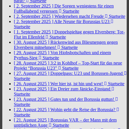
parat?
Startseite
[ 2. September 2025 ]
Die Sorgen wenigstens für einen
Fußballabend vergessen
Startseite
[ 2. September 2025 ]
Wiedersehen macht Freude
Startseite
[ 2. September 2025 ]
Alle Neune für Borussias U23
Startseite
[ 1. September 2025 ]
Doppelspieltag gegen Elversberg: Tor-
Flut im Ellenfeld
Startseite
[ 30. August 2025 ]
Rückenwind aus Bliesmengen gegen
Elversberg mitnehmen!
Startseite
[ 29. August 2025 ]
Von Hiobsbotschaften und einem
Pyrrhus-Sieg
Startseite
[ 28. August 2025 ]
3:2 in Kohlhof – Top-Start für das neue
Projekt “Borussia U23”
Startseite
[ 27. August 2025 ]
Doppelpass: U23 und Borussen-Jugend
Startseite
[ 26. August 2025 ]
Wer hier ist, ist hin und weg!
Startseite
[ 23. August 2025 ]
Ein Dreier zum Jänicke-Einstand
Startseite
[ 23. August 2025 ]
Gutes tun und der Borussia guttun!
Startseite
[ 22. August 2025 ]
Wohin geht die Reise der Borussia?
Startseite
[ 21. August 2025 ]
Borussias VAR – der Mann mit dem
untrüglichen Auge
Startseite