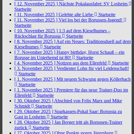
[ 12. November 2025 ]
Nächste Pokalausfahrt: SV Losheim
Startseite
[ 11. November 2025 ]
Gelebte alte Liebe
Startseite
[ 11. November 2025 ]
Viel los bei der Borussen-Jugend!
Startseite
[ 10. November 2025 ]
1:3 auf dem Kieselhumes –
Rückschlag für Borussia
Startseite
[ 8. November 2025 ]
Auf ein Neues: Traditionsduell auf dem
Kieselhumes
Startseite
[ 7. November 2025 ]
Happy birthday, Horst Schauß – ein
Borusse im Unterhemd ist 80!
Startseite
[ 4. November 2025 ]
Notizen aus dem Ellenfeld
Startseite
[ 3. November 2025 ]
Verdienter Lohn für viel Leidenschaft!
Startseite
[ 1. November 2025 ]
Mit neuem Schwung gegen Köllerbach
Startseite
[ 1. November 2025 ]
Premiere für das neue Trainer-Duo im
Ellenfeld
Startseite
[ 30. Oktober 2025 ]
Abschied von Felix Marx und Mike
Schmidt
Startseite
[ 29. Oktober 2025 ]
Sparkassen-Pokal Saar: Borussia zu
Gast in Losheim
Startseite
[ 28. Oktober 2025 ]
Jan Berger tritt als Borussen-Trainer
zurück
Startseite
[ 27. Oktober 2025 ]
Ohne Punkte gegen Jägersburg