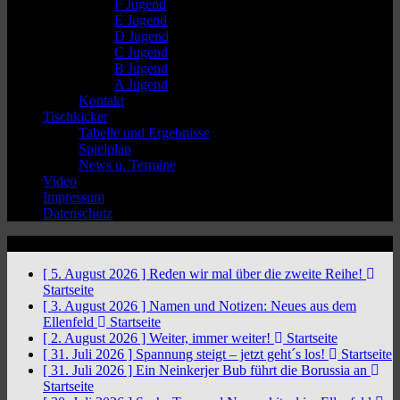
F Jugend
E Jugend
D Jugend
C Jugend
B Jugend
A Jugend
Kontakt
Tischkicker
Tabelle und Ergebnisse
Spielplan
News u. Termine
Video
Impressum
Datenschutz
News Ticker
[ 5. August 2026 ]
Reden wir mal über die zweite Reihe!
Startseite
[ 3. August 2026 ]
Namen und Notizen: Neues aus dem
Ellenfeld
Startseite
[ 2. August 2026 ]
Weiter, immer weiter!
Startseite
[ 31. Juli 2026 ]
Spannung steigt – jetzt geht´s los!
Startseite
[ 31. Juli 2026 ]
Ein Neinkerjer Bub führt die Borussia an
Startseite