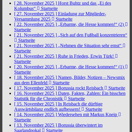
[ 28. November 2025 ]
Horst Buhtz und das „Ei des
Kolumbus“
Startseite
[ 27. November 2025 ]
Einladung zur Mitglieder-
Versammlung 2025
Startseite
[ 22. November 2025 ]
„Erbarme, die Hesse kommen!“ (2)
Startseite
[ 21. November 2025 ]
„Sich auf den Fußball konzentrieren“
Startseite
[ 21. November 2025 ]
„Nehmen die Situation sehr ernst“
Startseite
[ 21. November 2025 ]
Ruhe in Frieden, Erwin Türk!
Startseite
[ 20. November 2025 ]
„Erbarme, die Hesse kommen!“ (1)
Startseite
[ 18. November 2025 ]
Namen, Bilder, Notizen – Newsmix
aus dem Ellenfeld
Startseite
[ 17. November 2025 ]
Borussia rockt Reisbach
Startseite
[ 16. November 2025 ]
Daten, Fakten, Zahlen: Ein bisschen
Statistik für die Chronistik
Startseite
[ 15. November 2025 ]
In Reisbach die dürftige
Auswärtsbilanz endlich aufbessern!
Startseite
[ 14. November 2025 ]
Wiedersehen mit Markus Kneip
Startseite
[ 13. November 2025 ]
Borussia überwintert im
Saarlandpokal
Startseite