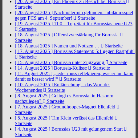
[ 20. August 2025 ]
Ein Phoenix zu Besuch bei Borussia
Startseite
[ 20. August 2025 ]
Nachholtermin gefunden: Jubiläumsspiel
gegen FCS am 4. September!
Startseite
[ 19. August 2025 ]
11:0 – Top-Start für Borussias neue U23
Startseite
[ 18. August 2025 ]
Offensivverstärkung für Borussia
Startseite
[ 18. August 2025 ]
Namen und Notizen …
Startseite
[ 17. August 2025 ]
Borussias Statement: 5:1 gegen Rastpfuhl
Startseite
[ 15. August 2025 ]
Borussia unter Zugzwang
Startseite
[ 14. August 2025 ]
Borussia-Kulisse
Startseite
[ 11. August 2025 ]
„Jeder muss reflektieren, was er tun kann,
damit es besser wird!“
Startseite
[ 10. August 2025 ]
Enttäuschung – das Wort des
Wochenendes
Startseite
[ 8. August 2025 ]
Gelingt es Borussia, in Hasborn
nachzulegen?
Startseite
[ 7. August 2025 ]
Groundhopper-Magnet Ellenfeld
Startseite
[ 5. August 2025 ]
Tim Klein verlässt das Ellenfeld
Startseite
[ 4. August 2025 ]
Borussias U23 mit gelungenem Start
Startseite