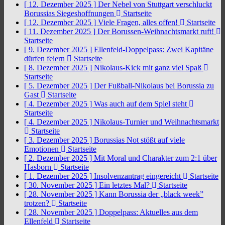
[ 12. Dezember 2025 ]
Der Nebel von Stuttgart verschluckt
Borussias Siegeshoffnungen
Startseite
[ 12. Dezember 2025 ]
Viele Fragen, alles offen!
Startseite
[ 11. Dezember 2025 ]
Der Borussen-Weihnachtsmarkt ruft!
Startseite
[ 9. Dezember 2025 ]
Ellenfeld-Doppelpass: Zwei Kapitäne
dürfen feiern
Startseite
[ 8. Dezember 2025 ]
Nikolaus-Kick mit ganz viel Spaß
Startseite
[ 5. Dezember 2025 ]
Der Fußball-Nikolaus bei Borussia zu
Gast
Startseite
[ 4. Dezember 2025 ]
Was auch auf dem Spiel steht
Startseite
[ 4. Dezember 2025 ]
Nikolaus-Turnier und Weihnachtsmarkt
Startseite
[ 3. Dezember 2025 ]
Borussias Not stößt auf viele
Emotionen
Startseite
[ 2. Dezember 2025 ]
Mit Moral und Charakter zum 2:1 über
Hasborn
Startseite
[ 1. Dezember 2025 ]
Insolvenzantrag eingereicht
Startseite
[ 30. November 2025 ]
Ein letztes Mal?
Startseite
[ 28. November 2025 ]
Kann Borussia der „black week”
trotzen?
Startseite
[ 28. November 2025 ]
Doppelpass: Aktuelles aus dem
Ellenfeld
Startseite