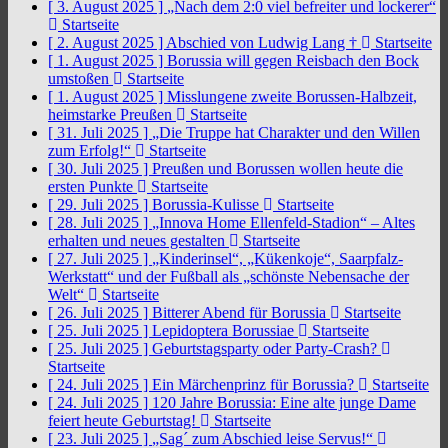
[ 3. August 2025 ]
„Nach dem 2:0 viel befreiter und lockerer“
Startseite
[ 2. August 2025 ]
Abschied von Ludwig Lang †
Startseite
[ 1. August 2025 ]
Borussia will gegen Reisbach den Bock
umstoßen
Startseite
[ 1. August 2025 ]
Misslungene zweite Borussen-Halbzeit,
heimstarke Preußen
Startseite
[ 31. Juli 2025 ]
„Die Truppe hat Charakter und den Willen
zum Erfolg!“
Startseite
[ 30. Juli 2025 ]
Preußen und Borussen wollen heute die
ersten Punkte
Startseite
[ 29. Juli 2025 ]
Borussia-Kulisse
Startseite
[ 28. Juli 2025 ]
„Innova Home Ellenfeld-Stadion“ – Altes
erhalten und neues gestalten
Startseite
[ 27. Juli 2025 ]
„Kinderinsel“, „Kükenkoje“, Saarpfalz-
Werkstatt“ und der Fußball als „schönste Nebensache der
Welt“
Startseite
[ 26. Juli 2025 ]
Bitterer Abend für Borussia
Startseite
[ 25. Juli 2025 ]
Lepidoptera Borussiae
Startseite
[ 25. Juli 2025 ]
Geburtstagsparty oder Party-Crash?
Startseite
[ 24. Juli 2025 ]
Ein Märchenprinz für Borussia?
Startseite
[ 24. Juli 2025 ]
120 Jahre Borussia: Eine alte junge Dame
feiert heute Geburtstag!
Startseite
[ 23. Juli 2025 ]
„Sag´ zum Abschied leise Servus!“