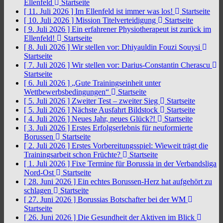
Ellenfeld
Startseite
[ 11. Juli 2026 ]
Im Ellenfeld ist immer was los!
Startseite
[ 10. Juli 2026 ]
Mission Titelverteidigung
Startseite
[ 9. Juli 2026 ]
Ein erfahrener Physiotherapeut ist zurück im
Ellenfeld!
Startseite
[ 8. Juli 2026 ]
Wir stellen vor: Dhiyauldin Fouzi Souysi
Startseite
[ 7. Juli 2026 ]
Wir stellen vor: Darius-Constantin Cherascu
Startseite
[ 6. Juli 2026 ]
„Gute Trainingseinheit unter
Wettbewerbsbedingungen“
Startseite
[ 5. Juli 2026 ]
Zweiter Test – zweiter Sieg
Startseite
[ 5. Juli 2026 ]
Nächste Ausfahrt Bildstock
Startseite
[ 4. Juli 2026 ]
Neues Jahr, neues Glück?!
Startseite
[ 3. Juli 2026 ]
Erstes Erfolgserlebnis für neuformierte
Borussen
Startseite
[ 2. Juli 2026 ]
Erstes Vorbereitungsspiel: Wieweit trägt die
Trainingsarbeit schon Früchte?
Startseite
[ 1. Juli 2026 ]
Fixe Termine für Borussia in der Verbandsliga
Nord-Ost
Startseite
[ 28. Juni 2026 ]
Ein echtes Borussen-Herz hat aufgehört zu
schlagen
Startseite
[ 27. Juni 2026 ]
Borussias Botschafter bei der WM
Startseite
[ 26. Juni 2026 ]
Die Gesundheit der Aktiven im Blick