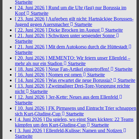
Startseite
[ 24. Juni 2026 ]
Rund um die Uhr (fast) nur Borussia im
Kopf
Startseite
[ 23. Juni 2026 ]
Aufgeben gilt nicht: Hartnäckige Borussen-
Jugend gegen Auersmacher
Startseite
[ 22. Juni 2026 ]
Dicke Brocken im August
Startseite
[ 21. Juni 2026 ]
Schwitzen unter sengender Sonne
Startseite
[ 21. Juni 2026 ]
Mit dem Autokorso durch die Hüttestadt
Startseite
[ 20. Juni 2026 ]
MEMENTO: Wir feiern unser Ellenfeld –
mehr als nur ein Stadion
Startseite
[ 18. Juni 2026 ]
Neue Fan-Artikel eingetroffen!
Startseite
[ 16. Juni 2026 ]
Nomen est omen
Startseite
[ 14. Juni 2026 ]
Was erwartet die neue Borussia?
Startseite
[ 13. Juni 2026 ]
Zweimaliger Drei-Tore-Vorsprung reichte
nicht
Startseite
[ 12. Juni 2026 ]
3er-Kette: Neues aus dem Ellenfeld
Startseite
[ 10. Juni 2026 ]
FK Pirmasens und Eintracht Trier schnappen
sich Kurt-Gluding-Cup
Startseite
[ 4. Juni 2026 ]
Da spielen, wo einst Stars kickten: 22 Teams
kämpfen um den Kurt-Gluding-Cup
Startseite
[ 3. Juni 2026 ]
Ellenfeld-Kulisse: Namen und Notizen
Startseite