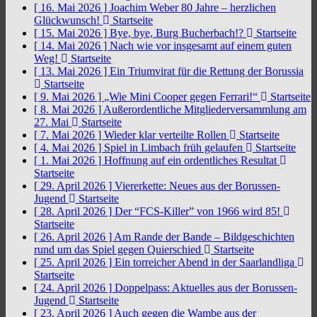
[ 16. Mai 2026 ]
Joachim Weber 80 Jahre – herzlichen
Glückwunsch!
Startseite
[ 15. Mai 2026 ]
Bye, bye, Burg Bucherbach!?
Startseite
[ 14. Mai 2026 ]
Nach wie vor insgesamt auf einem guten
Weg!
Startseite
[ 13. Mai 2026 ]
Ein Triumvirat für die Rettung der Borussia
Startseite
[ 9. Mai 2026 ]
„Wie Mini Cooper gegen Ferrari!“
Startseite
[ 8. Mai 2026 ]
Außerordentliche Mitgliederversammlung am
27. Mai
Startseite
[ 7. Mai 2026 ]
Wieder klar verteilte Rollen
Startseite
[ 4. Mai 2026 ]
Spiel in Limbach früh gelaufen
Startseite
[ 1. Mai 2026 ]
Hoffnung auf ein ordentliches Resultat
Startseite
[ 29. April 2026 ]
Viererkette: Neues aus der Borussen-
Jugend
Startseite
[ 28. April 2026 ]
Der “FCS-Killer” von 1966 wird 85!
Startseite
[ 26. April 2026 ]
Am Rande der Bande – Bildgeschichten
rund um das Spiel gegen Quierschied
Startseite
[ 25. April 2026 ]
Ein torreicher Abend in der Saarlandliga
Startseite
[ 24. April 2026 ]
Doppelpass: Aktuelles aus der Borussen-
Jugend
Startseite
[ 23. April 2026 ]
Auch gegen die Wambe aus der