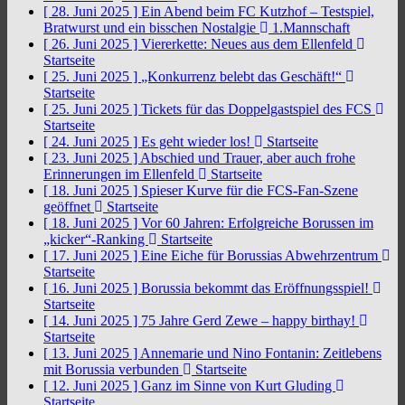
[ 28. Juni 2025 ]
Ein Abend beim FC Kutzhof – Testspiel,
Bratwurst und ein bisschen Nostalgie
1.Mannschaft
[ 26. Juni 2025 ]
Viererkette: Neues aus dem Ellenfeld
Startseite
[ 25. Juni 2025 ]
„Konkurrenz belebt das Geschäft!“
Startseite
[ 25. Juni 2025 ]
Tickets für das Doppelgastspiel des FCS
Startseite
[ 24. Juni 2025 ]
Es geht wieder los!
Startseite
[ 23. Juni 2025 ]
Abschied und Trauer, aber auch frohe
Erinnerungen im Ellenfeld
Startseite
[ 18. Juni 2025 ]
Spieser Kurve für die FCS-Fan-Szene
geöffnet
Startseite
[ 18. Juni 2025 ]
Vor 60 Jahren: Erfolgreiche Borussen im
„kicker“-Ranking
Startseite
[ 17. Juni 2025 ]
Eine Eiche für Borussias Abwehrzentrum
Startseite
[ 16. Juni 2025 ]
Borussia bekommt das Eröffnungsspiel!
Startseite
[ 14. Juni 2025 ]
75 Jahre Gerd Zewe – happy birthay!
Startseite
[ 13. Juni 2025 ]
Annemarie und Nino Fontanin: Zeitlebens
mit Borussia verbunden
Startseite
[ 12. Juni 2025 ]
Ganz im Sinne von Kurt Gluding
Startseite