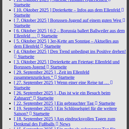
Startseite
[ 10. Oktober 2025 ]
Dreierkette – Infos aus dem Ellenfeld
Startseite
[ 7. Oktober 2025 ]
Borussen-Jugend auf einem guten Weg
Startseite
[ 6. Oktober 2025 ]
6:2 – Borussia ballert Ballweiler aus dem
Ellenfeld …
Startseite
[ 5. Oktober 2025 ]
3er-Kette am Sonntag – Aktuelles aus
dem Ellenfeld
Startseite
[ 4. Oktober 2025 ]
Den Trend unbedingt ins Positive drehen!
Startseite
[ 3. Oktober 2025 ]
Dreierkette am Feiertag: Ellenfeld und
Borussen-Jugend
Startseite
[ 29. September 2025 ]
„Zeit im Ellenfeld
zusammenzurücken.“
Startseite
[ 27. September 2025 ]
Wenn einer eine Reise tut …
Startseite
[ 26. September 2025 ]
„Das ist wie ein Besuch beim
Zahnarzt“
Startseite
[ 22. September 2025 ]
Ein gebrauchter Tag
Startseite
[ 19. September 2025 ]
Ein Schlüsselspiel für die weitere
Saison?
Startseite
[ 18. September 2025 ]
Aus eindrucksvollen Tagen zum
Denkmal des Fußballs
News