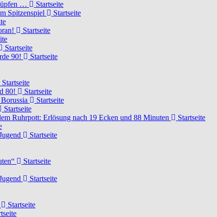
knüpfen …
Startseite
um Spitzenspiel
Startseite
te
voran!
Startseite
ite
Startseite
urde 90!
Startseite
Startseite
rd 80!
Startseite
 Borussia
Startseite
Startseite
dem Ruhrpott: Erlösung nach 19 Ecken und 88 Minuten
Startseite
e
-Jugend
Startseite
nuten“
Startseite
-Jugend
Startseite
d
Startseite
tseite