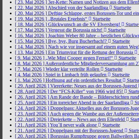
[ 23. Mai 2026 ]
3er-Kette: Namen und Notizen aus dem Ellen
[ 22. Mai 2026 ]
Abschied von der Saarlandliga
Startseite
[ 20. Mai 2026 ]
Deftige Schlappe, erstes Borussen-Tor und ei
[ 19. Mai 2026 ]
„Brutales Ergebnis“
Startseite
[ 18. Mai 2026 ]
Glückwunsch an die SV Elversberg!
Startse
[ 17. Mai 2026 ]
Vergesst die Borussia nicht!
Startseite
[ 16. Mai 2026 ]
Joachim Weber 80 Jahre – herzlichen Glück
[ 15. Mai 2026 ]
Bye, bye, Burg Bucherbach!?
Startseite
[ 14. Mai 2026 ]
Nach wie vor insgesamt auf einem guten Weg
[ 13. Mai 2026 ]
Ein Triumvirat für die Rettung der Borussia
[ 9. Mai 2026 ]
„Wie Mini Cooper gegen Ferrari!“
Startseite
[ 8. Mai 2026 ]
Außerordentliche Mitgliederversammlung am 2
[ 7. Mai 2026 ]
Wieder klar verteilte Rollen
Startseite
[ 4. Mai 2026 ]
Spiel in Limbach früh gelaufen
Startseite
[ 1. Mai 2026 ]
Hoffnung auf ein ordentliches Resultat
Startse
[ 29. April 2026 ]
Viererkette: Neues aus der Borussen-Jugend
[ 28. April 2026 ]
Der “FCS-Killer” von 1966 wird 85!
Starts
[ 26. April 2026 ]
Am Rande der Bande – Bildgeschichten rund
[ 25. April 2026 ]
Ein torreicher Abend in der Saarlandliga
St
[ 24. April 2026 ]
Doppelpass: Aktuelles aus der Borussen-Ju
[ 23. April 2026 ]
Auch gegen die Wambe aus der Außenseiterr
[ 22. April 2026 ]
Dreierkette – News aus dem Ellenfeld
Start
[ 21. April 2026 ]
You´ll never walk alone
Startseite
[ 21. April 2026 ]
Doppelpass mit der Borussen-Jugend
Starts
[ 20. April 2026 ]
Borussias Rumpftruppe gegen Ballweilers Ba