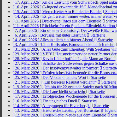
[ 17. April 2026 ]
An die Leistung vom Schwalbach-Spiel an
[ 16. April 2026 ]
C-Jugend erwartet die JSG Mandelbachtal z
[ 15. April 2026 ]
Vierer-Kette: Am Rande der Bande
Startsei
[ 14. April 2026 ]
Es geht weiter, immer weiter, immer weiter 
[ 11. April 2026 ]
Dreierkette: Infos aus dem Ellenfeld
Startse
[ 11. April 2026 ]
Rückkehr für ein Spiel ins Ellenfeld-Stadion
[ 7. April 2026 ]
Ein seltener Geburtstag: Der „weiße Blitz“ w
[ 6. April 2026 ]
Borussia mit guter Leistung
Startseite
[ 4. April 2026 ]
Alles in allem ein bitterer Abend
Startseite
[ 3. April 2026 ]
1:2 in Karlsruhe: Borussia belohnt sich nicht
[ 31. März 2026 ]
Alles Gute zum Ehrentag: Willi Seebauer wi
[ 29. März 2026 ]
VEBU Hausmeisterservice neuer Partner der
[ 28. März 2026 ]
Kevin Lüder hofft auf „alle Mann an Bord“
[ 27. März 2026 ]
Schalke des Südwestens gegen Schalke aus 
[ 26. März 2026 ]
Der Insolvenzverwalter informiert
Startseit
[ 26. März 2026 ]
Erfolgreiches Wochenende für die Borussen
[ 25. März 2026 ]
Der Vorstand hat das Wort
Startseite
[ 21. März 2026 ]
„Ein besseres Resultat verdient!“
Startseite
[ 19. März 2026 ]
„Ich bin für 22 gesunde Spieler nach 90 Mi
[ 18. März 2026 ]
Die Lage bleibt schwierig
Startseite
[ 17. März 2026 ]
Erfolgreiches Wochenende für die Borussen
[ 16. März 2026 ]
Ein ungleiches Duell
Startseite
[ 14. März 2026 ]
Anregungen für Elversberg?
Startseite
[ 13. März 2026 ]
Historische Leistung bei Borussias B-Jugen
[ 12. März 2026 ]
Dreier-Kette: Neues aus dem Ellenfeld
Star