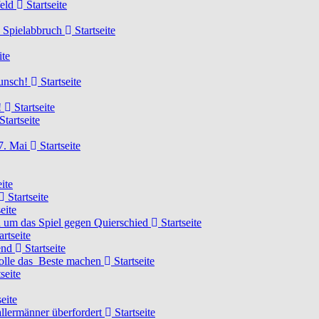
feld
Startseite
n Spielabbruch
Startseite
ite
wunsch!
Startseite
!
Startseite
Startseite
7. Mai
Startseite
ite
Startseite
eite
 um das Spiel gegen Quierschied
Startseite
artseite
gend
Startseite
olle das Beste machen
Startseite
seite
eite
llermänner überfordert
Startseite