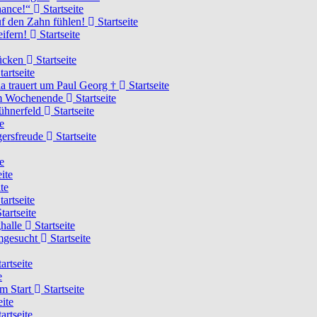
Chance!“
Startseite
uf den Zahn fühlen!
Startseite
eifern!
Startseite
rücken
Startseite
tartseite
a trauert um Paul Georg †
Startseite
hem Wochenende
Startseite
Hühnerfeld
Startseite
e
ägersfreude
Startseite
e
ite
te
tartseite
tartseite
ghalle
Startseite
imgesucht
Startseite
artseite
e
am Start
Startseite
eite
artseite