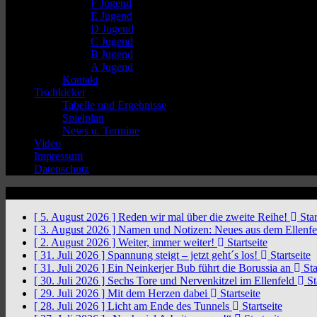
F Jugend
E Jugend
D Jugend
C Jugend
B Jugend
A Jugend
Kontakt
Tischkicker
Tabelle und Ergebnisse
Spielplan
News u. Termine
Video
Impressum
Datenschutz
News Ticker
[ 5. August 2026 ]
Reden wir mal über die zweite Reihe!
Star
[ 3. August 2026 ]
Namen und Notizen: Neues aus dem Ellenf
[ 2. August 2026 ]
Weiter, immer weiter!
Startseite
[ 31. Juli 2026 ]
Spannung steigt – jetzt geht´s los!
Startseite
[ 31. Juli 2026 ]
Ein Neinkerjer Bub führt die Borussia an
Sta
[ 30. Juli 2026 ]
Sechs Tore und Nervenkitzel im Ellenfeld
St
[ 29. Juli 2026 ]
Mit dem Herzen dabei
Startseite
[ 28. Juli 2026 ]
Licht am Ende des Tunnels
Startseite