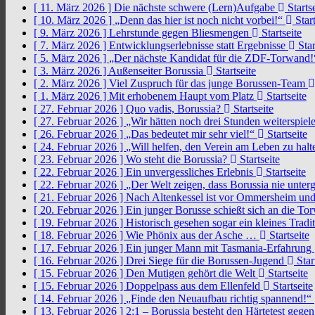
[ 11. März 2026 ]
Die nächste schwere (Lern)Aufgabe
Startse
[ 10. März 2026 ]
„Denn das hier ist noch nicht vorbei!“
Start
[ 9. März 2026 ]
Lehrstunde gegen Bliesmengen
Startseite
[ 7. März 2026 ]
Entwicklungserlebnisse statt Ergebnisse
Star
[ 5. März 2026 ]
„Der nächste Kandidat für die ZDF-Torwand
[ 3. März 2026 ]
Außenseiter Borussia
Startseite
[ 2. März 2026 ]
Viel Zuspruch für das junge Borussen-Team
[ 1. März 2026 ]
Mit erhobenem Haupt vom Platz
Startseite
[ 27. Februar 2026 ]
Quo vadis, Borussia?
Startseite
[ 27. Februar 2026 ]
„Wir hätten noch drei Stunden weiterspi
[ 26. Februar 2026 ]
„Das bedeutet mir sehr viel!“
Startseite
[ 24. Februar 2026 ]
„Will helfen, den Verein am Leben zu hal
[ 23. Februar 2026 ]
Wo steht die Borussia?
Startseite
[ 22. Februar 2026 ]
Ein unvergessliches Erlebnis
Startseite
[ 22. Februar 2026 ]
„Der Welt zeigen, dass Borussia nie unter
[ 21. Februar 2026 ]
Nach Altenkessel ist vor Ommersheim und
[ 20. Februar 2026 ]
Ein junger Borusse schießt sich an die 
[ 19. Februar 2026 ]
Historisch gesehen sogar ein kleines Tradi
[ 18. Februar 2026 ]
Wie Phönix aus der Asche …
Startseite
[ 17. Februar 2026 ]
Ein junger Mann mit Tasmania-Erfahrung
[ 16. Februar 2026 ]
Drei Siege für die Borussen-Jugend
Star
[ 15. Februar 2026 ]
Den Mutigen gehört die Welt
Startseite
[ 15. Februar 2026 ]
Doppelpass aus dem Ellenfeld
Startseite
[ 14. Februar 2026 ]
„Finde den Neuaufbau richtig spannend!“
[ 13. Februar 2026 ]
2:1 – Borussia besteht den Härtetest gege