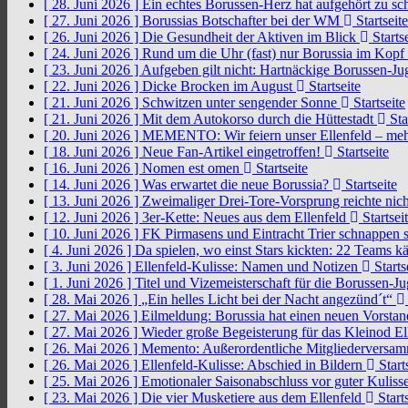
[ 28. Juni 2026 ]
Ein echtes Borussen-Herz hat aufgehört zu s
[ 27. Juni 2026 ]
Borussias Botschafter bei der WM
Startseite
[ 26. Juni 2026 ]
Die Gesundheit der Aktiven im Blick
Startse
[ 24. Juni 2026 ]
Rund um die Uhr (fast) nur Borussia im Kopf
[ 23. Juni 2026 ]
Aufgeben gilt nicht: Hartnäckige Borussen-
[ 22. Juni 2026 ]
Dicke Brocken im August
Startseite
[ 21. Juni 2026 ]
Schwitzen unter sengender Sonne
Startseite
[ 21. Juni 2026 ]
Mit dem Autokorso durch die Hüttestadt
Sta
[ 20. Juni 2026 ]
MEMENTO: Wir feiern unser Ellenfeld – mehr
[ 18. Juni 2026 ]
Neue Fan-Artikel eingetroffen!
Startseite
[ 16. Juni 2026 ]
Nomen est omen
Startseite
[ 14. Juni 2026 ]
Was erwartet die neue Borussia?
Startseite
[ 13. Juni 2026 ]
Zweimaliger Drei-Tore-Vorsprung reichte nic
[ 12. Juni 2026 ]
3er-Kette: Neues aus dem Ellenfeld
Startsei
[ 10. Juni 2026 ]
FK Pirmasens und Eintracht Trier schnappen
[ 4. Juni 2026 ]
Da spielen, wo einst Stars kickten: 22 Teams
[ 3. Juni 2026 ]
Ellenfeld-Kulisse: Namen und Notizen
Starts
[ 1. Juni 2026 ]
Titel und Vizemeisterschaft für die Borussen-J
[ 28. Mai 2026 ]
„Ein helles Licht bei der Nacht angezünd´t“
[ 27. Mai 2026 ]
Eilmeldung: Borussia hat einen neuen Vorsta
[ 27. Mai 2026 ]
Wieder große Begeisterung für das Kleinod El
[ 26. Mai 2026 ]
Memento: Außerordentliche Mitgliederversa
[ 26. Mai 2026 ]
Ellenfeld-Kulisse: Abschied in Bildern
Start
[ 25. Mai 2026 ]
Emotionaler Saisonabschluss vor guter Kuliss
[ 23. Mai 2026 ]
Die vier Musketiere aus dem Ellenfeld
Starts