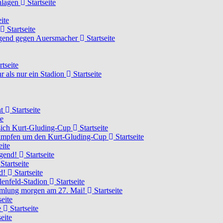
chlagen
Startseite
ite
Startseite
Jugend gegen Auersmacher
Startseite
rtseite
 als nur ein Stadion
Startseite
ht
Startseite
te
 sich Kurt-Gluding-Cup
Startseite
 kämpfen um den Kurt-Gluding-Cup
Startseite
eite
ugend!
Startseite
Startseite
nd!
Startseite
lenfeld-Stadion
Startseite
mmlung morgen am 27. Mai!
Startseite
seite
e
Startseite
eite