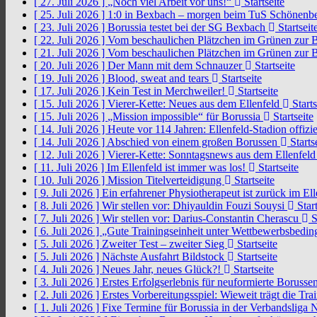
[ 27. Juli 2026 ]
„Noch viel Arbeit vor uns!“
Startseite
[ 25. Juli 2026 ]
1:0 in Bexbach – morgen beim TuS Schönenb
[ 23. Juli 2026 ]
Borussia testet bei der SG Bexbach
Startseit
[ 22. Juli 2026 ]
Vom beschaulichen Plätzchen im Grünen zur 
[ 21. Juli 2026 ]
Vom beschaulichen Plätzchen im Grünen zur 
[ 20. Juli 2026 ]
Der Mann mit dem Schnauzer
Startseite
[ 19. Juli 2026 ]
Blood, sweat and tears
Startseite
[ 17. Juli 2026 ]
Kein Test in Merchweiler!
Startseite
[ 15. Juli 2026 ]
Vierer-Kette: Neues aus dem Ellenfeld
Starts
[ 15. Juli 2026 ]
„Mission impossible“ für Borussia
Startseite
[ 14. Juli 2026 ]
Heute vor 114 Jahren: Ellenfeld-Stadion offizi
[ 14. Juli 2026 ]
Abschied von einem großen Borussen
Starts
[ 12. Juli 2026 ]
Vierer-Kette: Sonntagsnews aus dem Ellenfel
[ 11. Juli 2026 ]
Im Ellenfeld ist immer was los!
Startseite
[ 10. Juli 2026 ]
Mission Titelverteidigung
Startseite
[ 9. Juli 2026 ]
Ein erfahrener Physiotherapeut ist zurück im El
[ 8. Juli 2026 ]
Wir stellen vor: Dhiyauldin Fouzi Souysi
Start
[ 7. Juli 2026 ]
Wir stellen vor: Darius-Constantin Cherascu
S
[ 6. Juli 2026 ]
„Gute Trainingseinheit unter Wettbewerbsbedi
[ 5. Juli 2026 ]
Zweiter Test – zweiter Sieg
Startseite
[ 5. Juli 2026 ]
Nächste Ausfahrt Bildstock
Startseite
[ 4. Juli 2026 ]
Neues Jahr, neues Glück?!
Startseite
[ 3. Juli 2026 ]
Erstes Erfolgserlebnis für neuformierte Borusse
[ 2. Juli 2026 ]
Erstes Vorbereitungsspiel: Wieweit trägt die Tr
[ 1. Juli 2026 ]
Fixe Termine für Borussia in der Verbandsliga