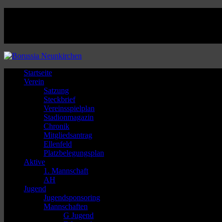
Facebook
Twitter
Instagram
Youtube
Startseite
Verein
Satzung
Steckbrief
Vereinsspielplan
Stadionmagazin
Chronik
Mitgliedsantrag
Ellenfeld
Platzbelegungsplan
Aktive
1. Mannschaft
AH
Jugend
Jugendsponsoring
Mannschaften
G Jugend