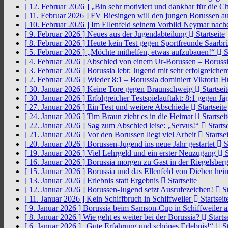
[ 12. Februar 2026 ]
„Bin sehr motiviert und dankbar für die 
[ 11. Februar 2026 ]
FV Biesingen will den jungen Borussen a
[ 10. Februar 2026 ]
Im Ellenfeld seinem Vorbild Neymar nach
[ 9. Februar 2026 ]
Neues aus der Jugendabteilung
Startseite
[ 8. Februar 2026 ]
Heute kein Test gegen Sportfreunde Saarb
[ 5. Februar 2026 ]
„Möchte mithelfen, etwas aufzubauen!“
S
[ 4. Februar 2026 ]
Abschied von einem Ur-Borussen – Borussi
[ 3. Februar 2026 ]
Borussia lebt: Jugend mit sehr erfolgreic
[ 2. Februar 2026 ]
Wieder 8:1 – Borussia dominiert Viktoria 
[ 30. Januar 2026 ]
Keine Tore gegen Braunschweig
Startseit
[ 30. Januar 2026 ]
Erfolgreicher Testspielauftakt: 8:1 gegen J
[ 27. Januar 2026 ]
Ein Test und weitere Abschiede
Startseite
[ 24. Januar 2026 ]
Tim Braun zieht es in die Heimat
Startseit
[ 22. Januar 2026 ]
Sag zum Abschied leise: „Servus!“
Startse
[ 21. Januar 2026 ]
Vor den Borussen liegt viel Arbeit
Startsei
[ 20. Januar 2026 ]
Borussen-Jugend ins neue Jahr gestartet
S
[ 19. Januar 2026 ]
Viel Lehrgeld und ein erster Neuzugang
S
[ 16. Januar 2026 ]
Borussia morgen zu Gast in der Riegelsber
[ 15. Januar 2026 ]
Borussia und das Ellenfeld von Dieben he
[ 13. Januar 2026 ]
Erlebnis statt Ergebnis
Startseite
[ 12. Januar 2026 ]
Borussen-Jugend setzt Ausrufezeichen!
St
[ 11. Januar 2026 ]
Kein Schiffbruch in Schiffweiler
Startseit
[ 9. Januar 2026 ]
Borussia beim Samson-Cup in Schiffweiler 
[ 8. Januar 2026 ]
Wie geht es weiter bei der Borussia?
Starts
[ 6. Januar 2026 ]
„Gute Erfahrung und schönes Erlebnis!“
St