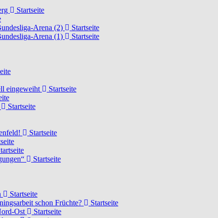
erg
Startseite
e
Bundesliga-Arena (2)
Startseite
Bundesliga-Arena (1)
Startseite
eite
ell eingeweiht
Startseite
eite
d
Startseite
lenfeld!
Startseite
seite
tartseite
ngungen“
Startseite
n
Startseite
ainingsarbeit schon Früchte?
Startseite
 Nord-Ost
Startseite