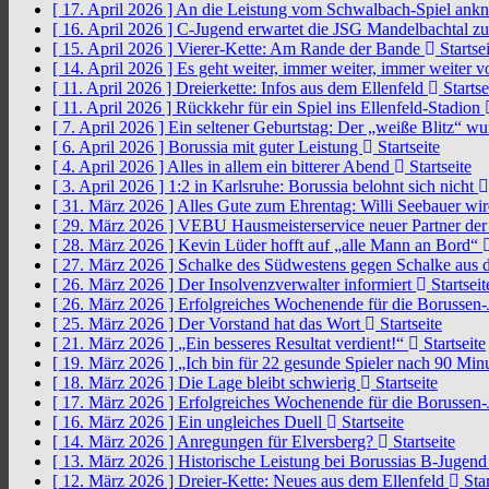
[ 17. April 2026 ]
An die Leistung vom Schwalbach-Spiel an
[ 16. April 2026 ]
C-Jugend erwartet die JSG Mandelbachtal z
[ 15. April 2026 ]
Vierer-Kette: Am Rande der Bande
Startsei
[ 14. April 2026 ]
Es geht weiter, immer weiter, immer weiter 
[ 11. April 2026 ]
Dreierkette: Infos aus dem Ellenfeld
Startse
[ 11. April 2026 ]
Rückkehr für ein Spiel ins Ellenfeld-Stadion
[ 7. April 2026 ]
Ein seltener Geburtstag: Der „weiße Blitz“ w
[ 6. April 2026 ]
Borussia mit guter Leistung
Startseite
[ 4. April 2026 ]
Alles in allem ein bitterer Abend
Startseite
[ 3. April 2026 ]
1:2 in Karlsruhe: Borussia belohnt sich nicht
[ 31. März 2026 ]
Alles Gute zum Ehrentag: Willi Seebauer wi
[ 29. März 2026 ]
VEBU Hausmeisterservice neuer Partner der
[ 28. März 2026 ]
Kevin Lüder hofft auf „alle Mann an Bord“
[ 27. März 2026 ]
Schalke des Südwestens gegen Schalke aus 
[ 26. März 2026 ]
Der Insolvenzverwalter informiert
Startseit
[ 26. März 2026 ]
Erfolgreiches Wochenende für die Borussen
[ 25. März 2026 ]
Der Vorstand hat das Wort
Startseite
[ 21. März 2026 ]
„Ein besseres Resultat verdient!“
Startseite
[ 19. März 2026 ]
„Ich bin für 22 gesunde Spieler nach 90 Mi
[ 18. März 2026 ]
Die Lage bleibt schwierig
Startseite
[ 17. März 2026 ]
Erfolgreiches Wochenende für die Borussen
[ 16. März 2026 ]
Ein ungleiches Duell
Startseite
[ 14. März 2026 ]
Anregungen für Elversberg?
Startseite
[ 13. März 2026 ]
Historische Leistung bei Borussias B-Jugen
[ 12. März 2026 ]
Dreier-Kette: Neues aus dem Ellenfeld
Star