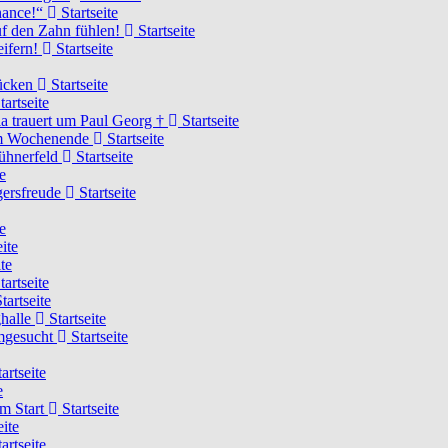
Chance!“
Startseite
uf den Zahn fühlen!
Startseite
eifern!
Startseite
rücken
Startseite
tartseite
a trauert um Paul Georg †
Startseite
hem Wochenende
Startseite
Hühnerfeld
Startseite
e
ägersfreude
Startseite
e
ite
te
tartseite
tartseite
ghalle
Startseite
imgesucht
Startseite
artseite
e
am Start
Startseite
eite
artseite