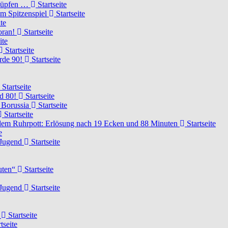
knüpfen …
Startseite
um Spitzenspiel
Startseite
te
voran!
Startseite
ite
Startseite
urde 90!
Startseite
Startseite
rd 80!
Startseite
 Borussia
Startseite
Startseite
dem Ruhrpott: Erlösung nach 19 Ecken und 88 Minuten
Startseite
e
-Jugend
Startseite
nuten“
Startseite
-Jugend
Startseite
d
Startseite
tseite