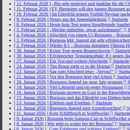
[ 12. Februar 2026 ]
„Bin sehr motiviert und dankbar für die 
[ 11. Februar 2026 ]
FV Biesingen will den jungen Borussen a
[ 10. Februar 2026 ]
Im Ellenfeld seinem Vorbild Neymar nach
[ 9. Februar 2026 ]
Neues aus der Jugendabteilung
Startseite
[ 8. Februar 2026 ]
Heute kein Test gegen Sportfreunde Saarb
[ 5. Februar 2026 ]
„Möchte mithelfen, etwas aufzubauen!“
S
[ 4. Februar 2026 ]
Abschied von einem Ur-Borussen – Borussi
[ 3. Februar 2026 ]
Borussia lebt: Jugend mit sehr erfolgreic
[ 2. Februar 2026 ]
Wieder 8:1 – Borussia dominiert Viktoria 
[ 30. Januar 2026 ]
Keine Tore gegen Braunschweig
Startseit
[ 30. Januar 2026 ]
Erfolgreicher Testspielauftakt: 8:1 gegen J
[ 27. Januar 2026 ]
Ein Test und weitere Abschiede
Startseite
[ 24. Januar 2026 ]
Tim Braun zieht es in die Heimat
Startseit
[ 22. Januar 2026 ]
Sag zum Abschied leise: „Servus!“
Startse
[ 21. Januar 2026 ]
Vor den Borussen liegt viel Arbeit
Startsei
[ 20. Januar 2026 ]
Borussen-Jugend ins neue Jahr gestartet
S
[ 19. Januar 2026 ]
Viel Lehrgeld und ein erster Neuzugang
S
[ 16. Januar 2026 ]
Borussia morgen zu Gast in der Riegelsber
[ 15. Januar 2026 ]
Borussia und das Ellenfeld von Dieben he
[ 13. Januar 2026 ]
Erlebnis statt Ergebnis
Startseite
[ 12. Januar 2026 ]
Borussen-Jugend setzt Ausrufezeichen!
St
[ 11. Januar 2026 ]
Kein Schiffbruch in Schiffweiler
Startseit
[ 9. Januar 2026 ]
Borussia beim Samson-Cup in Schiffweiler 
[ 8. Januar 2026 ]
Wie geht es weiter bei der Borussia?
Starts
[ 6. Januar 2026 ]
„Gute Erfahrung und schönes Erlebnis!“
St