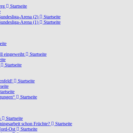
erg
Startseite
e
Bundesliga-Arena (2)
Startseite
Bundesliga-Arena (1)
Startseite
eite
ell eingeweiht
Startseite
eite
d
Startseite
lenfeld!
Startseite
seite
tartseite
ngungen“
Startseite
n
Startseite
ainingsarbeit schon Früchte?
Startseite
 Nord-Ost
Startseite