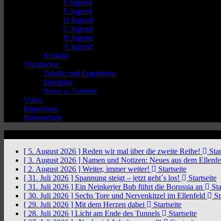
F Jugend
E Jugend
D Jugend
C Jugend
B Jugend
A Jugend
Kontakt
Tischkicker
Tabelle und Ergebnisse
Spielplan
News u. Termine
Video
Impressum
Datenschutz
News Ticker
[ 5. August 2026 ]
Reden wir mal über die zweite Reihe!
Star
[ 3. August 2026 ]
Namen und Notizen: Neues aus dem Ellenf
[ 2. August 2026 ]
Weiter, immer weiter!
Startseite
[ 31. Juli 2026 ]
Spannung steigt – jetzt geht´s los!
Startseite
[ 31. Juli 2026 ]
Ein Neinkerjer Bub führt die Borussia an
Sta
[ 30. Juli 2026 ]
Sechs Tore und Nervenkitzel im Ellenfeld
St
[ 29. Juli 2026 ]
Mit dem Herzen dabei
Startseite
[ 28. Juli 2026 ]
Licht am Ende des Tunnels
Startseite