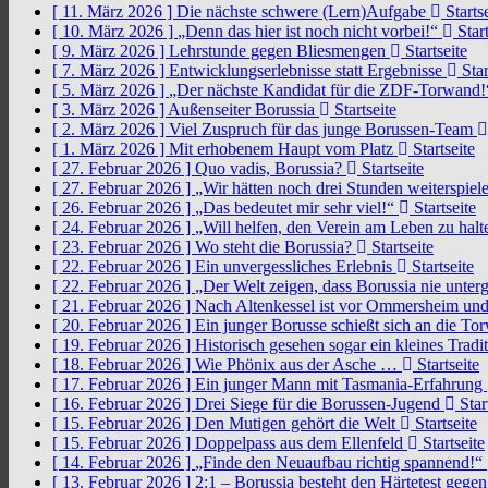
[ 11. März 2026 ]
Die nächste schwere (Lern)Aufgabe
Startse
[ 10. März 2026 ]
„Denn das hier ist noch nicht vorbei!“
Start
[ 9. März 2026 ]
Lehrstunde gegen Bliesmengen
Startseite
[ 7. März 2026 ]
Entwicklungserlebnisse statt Ergebnisse
Star
[ 5. März 2026 ]
„Der nächste Kandidat für die ZDF-Torwand
[ 3. März 2026 ]
Außenseiter Borussia
Startseite
[ 2. März 2026 ]
Viel Zuspruch für das junge Borussen-Team
[ 1. März 2026 ]
Mit erhobenem Haupt vom Platz
Startseite
[ 27. Februar 2026 ]
Quo vadis, Borussia?
Startseite
[ 27. Februar 2026 ]
„Wir hätten noch drei Stunden weiterspi
[ 26. Februar 2026 ]
„Das bedeutet mir sehr viel!“
Startseite
[ 24. Februar 2026 ]
„Will helfen, den Verein am Leben zu hal
[ 23. Februar 2026 ]
Wo steht die Borussia?
Startseite
[ 22. Februar 2026 ]
Ein unvergessliches Erlebnis
Startseite
[ 22. Februar 2026 ]
„Der Welt zeigen, dass Borussia nie unter
[ 21. Februar 2026 ]
Nach Altenkessel ist vor Ommersheim und
[ 20. Februar 2026 ]
Ein junger Borusse schießt sich an die 
[ 19. Februar 2026 ]
Historisch gesehen sogar ein kleines Tradi
[ 18. Februar 2026 ]
Wie Phönix aus der Asche …
Startseite
[ 17. Februar 2026 ]
Ein junger Mann mit Tasmania-Erfahrung
[ 16. Februar 2026 ]
Drei Siege für die Borussen-Jugend
Star
[ 15. Februar 2026 ]
Den Mutigen gehört die Welt
Startseite
[ 15. Februar 2026 ]
Doppelpass aus dem Ellenfeld
Startseite
[ 14. Februar 2026 ]
„Finde den Neuaufbau richtig spannend!“
[ 13. Februar 2026 ]
2:1 – Borussia besteht den Härtetest gege