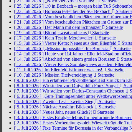
[ 27. Juli 2026 ]
„Noch viel Arbeit vor uns!“
Startseite
[ 25. Juli 2026 ]
1:0 in Bexbach – morgen beim TuS Schönenb
[ 23. Juli 2026 ]
Borussia testet bei der SG Bexbach
Startseit
[ 22. Juli 2026 ]
Vom beschaulichen Plätzchen im Grünen zur 
[ 21. Juli 2026 ]
Vom beschaulichen Plätzchen im Grünen zur 
[ 20. Juli 2026 ]
Der Mann mit dem Schnauzer
Startseite
[ 19. Juli 2026 ]
Blood, sweat and tears
Startseite
[ 17. Juli 2026 ]
Kein Test in Merchweiler!
Startseite
[ 15. Juli 2026 ]
Vierer-Kette: Neues aus dem Ellenfeld
Starts
[ 15. Juli 2026 ]
„Mission impossible“ für Borussia
Startseite
[ 14. Juli 2026 ]
Heute vor 114 Jahren: Ellenfeld-Stadion offizi
[ 14. Juli 2026 ]
Abschied von einem großen Borussen
Starts
[ 12. Juli 2026 ]
Vierer-Kette: Sonntagsnews aus dem Ellenfel
[ 11. Juli 2026 ]
Im Ellenfeld ist immer was los!
Startseite
[ 10. Juli 2026 ]
Mission Titelverteidigung
Startseite
[ 9. Juli 2026 ]
Ein erfahrener Physiotherapeut ist zurück im El
[ 8. Juli 2026 ]
Wir stellen vor: Dhiyauldin Fouzi Souysi
Start
[ 7. Juli 2026 ]
Wir stellen vor: Darius-Constantin Cherascu
S
[ 6. Juli 2026 ]
„Gute Trainingseinheit unter Wettbewerbsbedi
[ 5. Juli 2026 ]
Zweiter Test – zweiter Sieg
Startseite
[ 5. Juli 2026 ]
Nächste Ausfahrt Bildstock
Startseite
[ 4. Juli 2026 ]
Neues Jahr, neues Glück?!
Startseite
[ 3. Juli 2026 ]
Erstes Erfolgserlebnis für neuformierte Borusse
[ 2. Juli 2026 ]
Erstes Vorbereitungsspiel: Wieweit trägt die Tr
[ 1. Juli 2026 ]
Fixe Termine für Borussia in der Verbandsliga