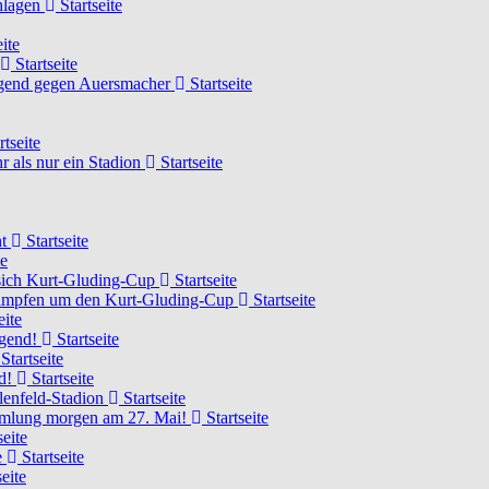
chlagen
Startseite
ite
Startseite
Jugend gegen Auersmacher
Startseite
rtseite
 als nur ein Stadion
Startseite
ht
Startseite
te
 sich Kurt-Gluding-Cup
Startseite
 kämpfen um den Kurt-Gluding-Cup
Startseite
eite
ugend!
Startseite
Startseite
nd!
Startseite
lenfeld-Stadion
Startseite
mmlung morgen am 27. Mai!
Startseite
seite
e
Startseite
eite