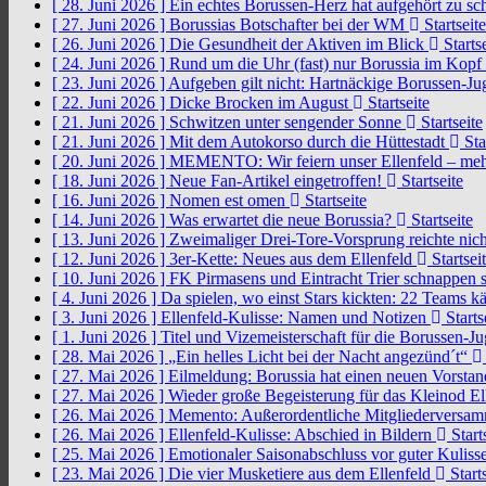
[ 28. Juni 2026 ]
Ein echtes Borussen-Herz hat aufgehört zu s
[ 27. Juni 2026 ]
Borussias Botschafter bei der WM
Startseite
[ 26. Juni 2026 ]
Die Gesundheit der Aktiven im Blick
Startse
[ 24. Juni 2026 ]
Rund um die Uhr (fast) nur Borussia im Kopf
[ 23. Juni 2026 ]
Aufgeben gilt nicht: Hartnäckige Borussen-
[ 22. Juni 2026 ]
Dicke Brocken im August
Startseite
[ 21. Juni 2026 ]
Schwitzen unter sengender Sonne
Startseite
[ 21. Juni 2026 ]
Mit dem Autokorso durch die Hüttestadt
Sta
[ 20. Juni 2026 ]
MEMENTO: Wir feiern unser Ellenfeld – mehr
[ 18. Juni 2026 ]
Neue Fan-Artikel eingetroffen!
Startseite
[ 16. Juni 2026 ]
Nomen est omen
Startseite
[ 14. Juni 2026 ]
Was erwartet die neue Borussia?
Startseite
[ 13. Juni 2026 ]
Zweimaliger Drei-Tore-Vorsprung reichte nic
[ 12. Juni 2026 ]
3er-Kette: Neues aus dem Ellenfeld
Startsei
[ 10. Juni 2026 ]
FK Pirmasens und Eintracht Trier schnappen
[ 4. Juni 2026 ]
Da spielen, wo einst Stars kickten: 22 Teams
[ 3. Juni 2026 ]
Ellenfeld-Kulisse: Namen und Notizen
Starts
[ 1. Juni 2026 ]
Titel und Vizemeisterschaft für die Borussen-J
[ 28. Mai 2026 ]
„Ein helles Licht bei der Nacht angezünd´t“
[ 27. Mai 2026 ]
Eilmeldung: Borussia hat einen neuen Vorsta
[ 27. Mai 2026 ]
Wieder große Begeisterung für das Kleinod El
[ 26. Mai 2026 ]
Memento: Außerordentliche Mitgliederversa
[ 26. Mai 2026 ]
Ellenfeld-Kulisse: Abschied in Bildern
Start
[ 25. Mai 2026 ]
Emotionaler Saisonabschluss vor guter Kuliss
[ 23. Mai 2026 ]
Die vier Musketiere aus dem Ellenfeld
Starts