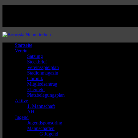
Facebook
Twitter
Instagram
Youtube
Startseite
Verein
Satzung
Steckbrief
Vereinsspielplan
Stadionmagazin
Chronik
Mitgliedsantrag
Ellenfeld
Platzbelegungsplan
Aktive
1. Mannschaft
AH
Jugend
Jugendsponsoring
Mannschaften
G Jugend