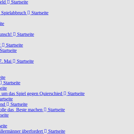
feld
Startseite
n Spielabbruch
Startseite
ite
wunsch!
Startseite
!
Startseite
Startseite
7. Mai
Startseite
ite
Startseite
eite
 um das Spiel gegen Quierschied
Startseite
artseite
gend
Startseite
olle das Beste machen
Startseite
seite
eite
llermänner überfordert
Startseite