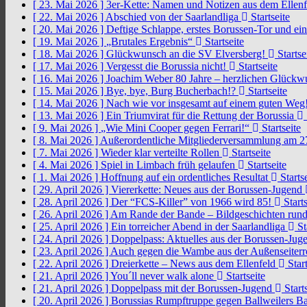
[ 23. Mai 2026 ]
3er-Kette: Namen und Notizen aus dem Ellen
[ 22. Mai 2026 ]
Abschied von der Saarlandliga
Startseite
[ 20. Mai 2026 ]
Deftige Schlappe, erstes Borussen-Tor und ei
[ 19. Mai 2026 ]
„Brutales Ergebnis“
Startseite
[ 18. Mai 2026 ]
Glückwunsch an die SV Elversberg!
Startse
[ 17. Mai 2026 ]
Vergesst die Borussia nicht!
Startseite
[ 16. Mai 2026 ]
Joachim Weber 80 Jahre – herzlichen Glück
[ 15. Mai 2026 ]
Bye, bye, Burg Bucherbach!?
Startseite
[ 14. Mai 2026 ]
Nach wie vor insgesamt auf einem guten Weg
[ 13. Mai 2026 ]
Ein Triumvirat für die Rettung der Borussia
[ 9. Mai 2026 ]
„Wie Mini Cooper gegen Ferrari!“
Startseite
[ 8. Mai 2026 ]
Außerordentliche Mitgliederversammlung am 2
[ 7. Mai 2026 ]
Wieder klar verteilte Rollen
Startseite
[ 4. Mai 2026 ]
Spiel in Limbach früh gelaufen
Startseite
[ 1. Mai 2026 ]
Hoffnung auf ein ordentliches Resultat
Startse
[ 29. April 2026 ]
Viererkette: Neues aus der Borussen-Jugend
[ 28. April 2026 ]
Der “FCS-Killer” von 1966 wird 85!
Starts
[ 26. April 2026 ]
Am Rande der Bande – Bildgeschichten rund
[ 25. April 2026 ]
Ein torreicher Abend in der Saarlandliga
St
[ 24. April 2026 ]
Doppelpass: Aktuelles aus der Borussen-Ju
[ 23. April 2026 ]
Auch gegen die Wambe aus der Außenseiterr
[ 22. April 2026 ]
Dreierkette – News aus dem Ellenfeld
Start
[ 21. April 2026 ]
You´ll never walk alone
Startseite
[ 21. April 2026 ]
Doppelpass mit der Borussen-Jugend
Starts
[ 20. April 2026 ]
Borussias Rumpftruppe gegen Ballweilers Ba