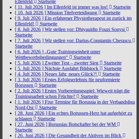
Ellenfeld
Startseite
[ 11. Juli 2026 ]
Im Ellenfeld ist immer was los!
Startseite
[ 10. Juli 2026 ]
Mission Titelverteidigung
Startseite
[ 9. Juli 2026 ]
Ein erfahrener Physiotherapeut ist zurück im
Ellenfeld!
Startseite
[ 8. Juli 2026 ]
Wir stellen vor: Dhiyauldin Fouzi Souysi
Startseite
[ 7. Juli 2026 ]
Wir stellen vor: Darius-Constantin Cherascu
Startseite
[ 6. Juli 2026 ]
„Gute Trainingseinheit unter
Wettbewerbsbedingungen“
Startseite
[ 5. Juli 2026 ]
Zweiter Test – zweiter Sieg
Startseite
[ 5. Juli 2026 ]
Nächste Ausfahrt Bildstock
Startseite
[ 4. Juli 2026 ]
Neues Jahr, neues Glück?!
Startseite
[ 3. Juli 2026 ]
Erstes Erfolgserlebnis für neuformierte
Borussen
Startseite
[ 2. Juli 2026 ]
Erstes Vorbereitungsspiel: Wieweit trägt die
Trainingsarbeit schon Früchte?
Startseite
[ 1. Juli 2026 ]
Fixe Termine für Borussia in der Verbandsliga
Nord-Ost
Startseite
[ 28. Juni 2026 ]
Ein echtes Borussen-Herz hat aufgehört zu
schlagen
Startseite
[ 27. Juni 2026 ]
Borussias Botschafter bei der WM
Startseite
[ 26. Juni 2026 ]
Die Gesundheit der Aktiven im Blick