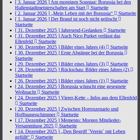
[ 3. Januar 2026 ]
Am morgigen Sonntag: Borussia bei den
Hallenstadtmeisterschaften am Start
Startseite
[ 2. Januar 2026 ]
„Mein Leben mit der Borussia“
Startseite
[ 1. Januar 2026 ]
Der Brand ist noch nicht gelöscht
Startseite
[ 31. Dezember 2025 ]
Jahresend-Gedanken
Startseite
[ 31. Dezember 2025 ]
Auch Nico Purket verlässt das
Ellenfeld
Startseite
[ 30. Dezember 2025 ]
Bilder eines Jahres (4)
Startseite
[ 30. Dezember 2025 ]
Erste Abgänge bei der Borussia
Startseite
[ 29. Dezember 2025 ]
Bilder eines Jahres (3)
Startseite
[ 28. Dezember 2025 ]
Rückschau: Bilder eines Jahres (2)
Startseite
[ 26. Dezember 2025 ]
Bilder eines Jahres (1)
Startseite
[ 24. Dezember 2025 ]
Borussia wünscht eine gesegnete
Weihnacht
Startseite
[ 24. Dezember 2025 ]
Vierer-Kette – Infos aus dem Ellenfeld
Startseite
[ 20. Dezember 2025 ]
Zwischen Horroszenario und
Hoffnungsschimmer
Startseite
[ 17. Dezember 2025 ]
Memento: Morgen Mitglieder-
Versammlung 2025
Startseite
[ 14. Dezember 2025 ]
„Den Begriff `Verein´ mit Leben
gefüllt“
Startseite