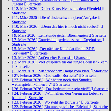
Jugend
Startseite
[ 12. März 2026 ]
Dreier-Kette: Neues aus dem Ellenfeld
Startseite
[ 11. März 2026 ]
Die nächste schwere (Lern)Aufgabe
Startseite
[ 10. März 2026 ]
„Denn das hier ist noch nicht vorbei!“
Startseite
[ 9. März 2026 ]
Lehrstunde gegen Bliesmengen
Startseite
[ 7. März 2026 ]
Entwicklungserlebnisse statt Ergebnisse
Startseite
[ 5. März 2026 ]
„Der nächste Kandidat für die ZDF-
Torwand!“
Startseite
[ 3. März 2026 ]
Außenseiter Borussia
Startseite
[ 2. März 2026 ]
Viel Zuspruch für das junge Borussen-Team
Startseite
[ 1. März 2026 ]
Mit erhobenem Haupt vom Platz
Startseite
[ 27. Februar 2026 ]
Quo vadis, Borussia?
Startseite
[ 27. Februar 2026 ]
„Wir hätten noch drei Stunden
weiterspielen können …“
Startseite
[ 26. Februar 2026 ]
„Das bedeutet mir sehr viel!“
Startseite
[ 24. Februar 2026 ]
„Will helfen, den Verein am Leben zu
halten!“
Startseite
[ 23. Februar 2026 ]
Wo steht die Borussia?
Startseite
[ 22. Februar 2026 ]
Ein unvergessliches Erlebnis
Startseite