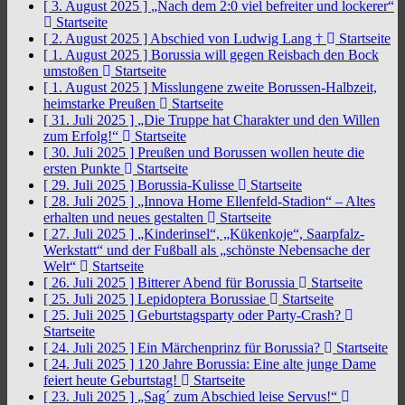
[ 3. August 2025 ]
„Nach dem 2:0 viel befreiter und lockerer“
Startseite
[ 2. August 2025 ]
Abschied von Ludwig Lang †
Startseite
[ 1. August 2025 ]
Borussia will gegen Reisbach den Bock
umstoßen
Startseite
[ 1. August 2025 ]
Misslungene zweite Borussen-Halbzeit,
heimstarke Preußen
Startseite
[ 31. Juli 2025 ]
„Die Truppe hat Charakter und den Willen
zum Erfolg!“
Startseite
[ 30. Juli 2025 ]
Preußen und Borussen wollen heute die
ersten Punkte
Startseite
[ 29. Juli 2025 ]
Borussia-Kulisse
Startseite
[ 28. Juli 2025 ]
„Innova Home Ellenfeld-Stadion“ – Altes
erhalten und neues gestalten
Startseite
[ 27. Juli 2025 ]
„Kinderinsel“, „Kükenkoje“, Saarpfalz-
Werkstatt“ und der Fußball als „schönste Nebensache der
Welt“
Startseite
[ 26. Juli 2025 ]
Bitterer Abend für Borussia
Startseite
[ 25. Juli 2025 ]
Lepidoptera Borussiae
Startseite
[ 25. Juli 2025 ]
Geburtstagsparty oder Party-Crash?
Startseite
[ 24. Juli 2025 ]
Ein Märchenprinz für Borussia?
Startseite
[ 24. Juli 2025 ]
120 Jahre Borussia: Eine alte junge Dame
feiert heute Geburtstag!
Startseite
[ 23. Juli 2025 ]
„Sag´ zum Abschied leise Servus!“