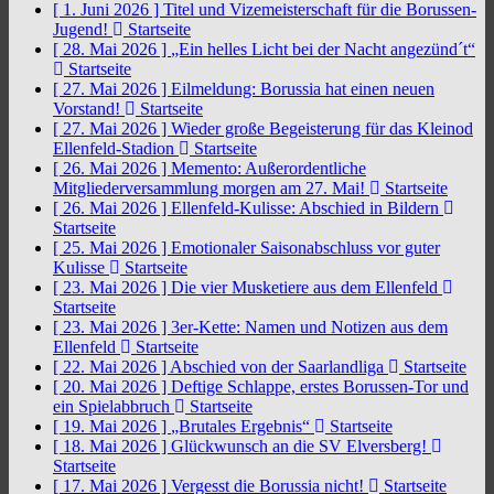
[ 1. Juni 2026 ]
Titel und Vizemeisterschaft für die Borussen-
Jugend!
Startseite
[ 28. Mai 2026 ]
„Ein helles Licht bei der Nacht angezünd´t“
Startseite
[ 27. Mai 2026 ]
Eilmeldung: Borussia hat einen neuen
Vorstand!
Startseite
[ 27. Mai 2026 ]
Wieder große Begeisterung für das Kleinod
Ellenfeld-Stadion
Startseite
[ 26. Mai 2026 ]
Memento: Außerordentliche
Mitgliederversammlung morgen am 27. Mai!
Startseite
[ 26. Mai 2026 ]
Ellenfeld-Kulisse: Abschied in Bildern
Startseite
[ 25. Mai 2026 ]
Emotionaler Saisonabschluss vor guter
Kulisse
Startseite
[ 23. Mai 2026 ]
Die vier Musketiere aus dem Ellenfeld
Startseite
[ 23. Mai 2026 ]
3er-Kette: Namen und Notizen aus dem
Ellenfeld
Startseite
[ 22. Mai 2026 ]
Abschied von der Saarlandliga
Startseite
[ 20. Mai 2026 ]
Deftige Schlappe, erstes Borussen-Tor und
ein Spielabbruch
Startseite
[ 19. Mai 2026 ]
„Brutales Ergebnis“
Startseite
[ 18. Mai 2026 ]
Glückwunsch an die SV Elversberg!
Startseite
[ 17. Mai 2026 ]
Vergesst die Borussia nicht!
Startseite