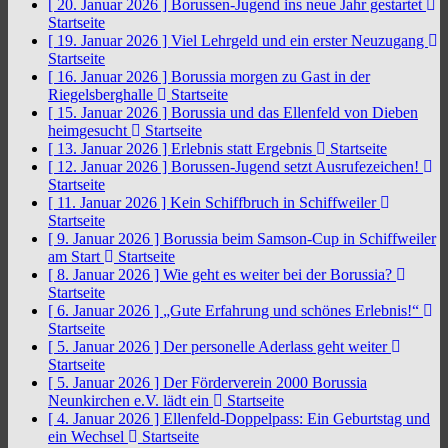
[ 20. Januar 2026 ]
Borussen-Jugend ins neue Jahr gestartet
Startseite
[ 19. Januar 2026 ]
Viel Lehrgeld und ein erster Neuzugang
Startseite
[ 16. Januar 2026 ]
Borussia morgen zu Gast in der
Riegelsberghalle
Startseite
[ 15. Januar 2026 ]
Borussia und das Ellenfeld von Dieben
heimgesucht
Startseite
[ 13. Januar 2026 ]
Erlebnis statt Ergebnis
Startseite
[ 12. Januar 2026 ]
Borussen-Jugend setzt Ausrufezeichen!
Startseite
[ 11. Januar 2026 ]
Kein Schiffbruch in Schiffweiler
Startseite
[ 9. Januar 2026 ]
Borussia beim Samson-Cup in Schiffweiler
am Start
Startseite
[ 8. Januar 2026 ]
Wie geht es weiter bei der Borussia?
Startseite
[ 6. Januar 2026 ]
„Gute Erfahrung und schönes Erlebnis!“
Startseite
[ 5. Januar 2026 ]
Der personelle Aderlass geht weiter
Startseite
[ 5. Januar 2026 ]
Der Förderverein 2000 Borussia
Neunkirchen e.V. lädt ein
Startseite
[ 4. Januar 2026 ]
Ellenfeld-Doppelpass: Ein Geburtstag und
ein Wechsel
Startseite