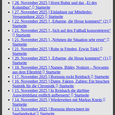
[ 28. November 2025 ]
Horst Buhtz und das „Ei des
Kolumbus“
Startseite
[ 27. November 2025 ]
Einladung zur Mitglieder-
Versammlung 2025
Startseite
[ 22. November 2025 ]
„Erbarme, die Hesse kommen!“ (2)
Startseite
[ 21. November 2025 ]
„Sich auf den Fußball konzentrieren“
Startseite
[ 21. November 2025 ]
„Nehmen die Situation sehr ernst“
Startseite
[ 21. November 2025 ]
Ruhe in Frieden, Erwin Türk!
Startseite
[ 20. November 2025 ]
„Erbarme, die Hesse kommen!“ (1)
Startseite
[ 18. November 2025 ]
Namen, Bilder, Notizen – Newsmix
aus dem Ellenfeld
Startseite
[ 17. November 2025 ]
Borussia rockt Reisbach
Startseite
[ 16. November 2025 ]
Daten, Fakten, Zahlen: Ein bisschen
Statistik für die Chronistik
Startseite
[ 15. November 2025 ]
In Reisbach die dürftige
Auswärtsbilanz endlich aufbessern!
Startseite
[ 14. November 2025 ]
Wiedersehen mit Markus Kneip
Startseite
[ 13. November 2025 ]
Borussia überwintert im
Saarlandpokal
Startseite