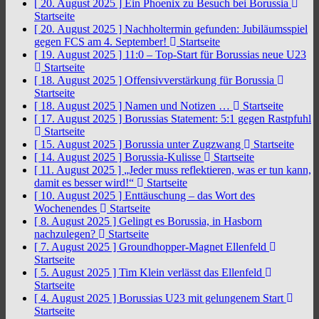
[ 20. August 2025 ]
Ein Phoenix zu Besuch bei Borussia
Startseite
[ 20. August 2025 ]
Nachholtermin gefunden: Jubiläumsspiel
gegen FCS am 4. September!
Startseite
[ 19. August 2025 ]
11:0 – Top-Start für Borussias neue U23
Startseite
[ 18. August 2025 ]
Offensivverstärkung für Borussia
Startseite
[ 18. August 2025 ]
Namen und Notizen …
Startseite
[ 17. August 2025 ]
Borussias Statement: 5:1 gegen Rastpfuhl
Startseite
[ 15. August 2025 ]
Borussia unter Zugzwang
Startseite
[ 14. August 2025 ]
Borussia-Kulisse
Startseite
[ 11. August 2025 ]
„Jeder muss reflektieren, was er tun kann,
damit es besser wird!“
Startseite
[ 10. August 2025 ]
Enttäuschung – das Wort des
Wochenendes
Startseite
[ 8. August 2025 ]
Gelingt es Borussia, in Hasborn
nachzulegen?
Startseite
[ 7. August 2025 ]
Groundhopper-Magnet Ellenfeld
Startseite
[ 5. August 2025 ]
Tim Klein verlässt das Ellenfeld
Startseite
[ 4. August 2025 ]
Borussias U23 mit gelungenem Start
Startseite