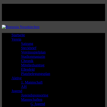
Facebook
Twitter
Instagram
Youtube
Startseite
Verein
Satzung
Steckbrief
Vereinsspielplan
Stadionmagazin
Chronik
Mitgliedsantrag
Ellenfeld
Platzbelegungsplan
Aktive
1. Mannschaft
AH
Jugend
Jugendsponsoring
Mannschaften
G Jugend