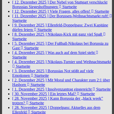
[ 12. Dezember 2025 ]
Der Nebel von Stuttgart verschluckt
Borussias Siegeshoffnungen
Startseite
[ 12. Dezember 2025 ]
Viele Fragen, alles offen!
Startseite
[ 11. Dezember 2025 ]
Der Borussen-Weihnachtsmarkt ruft!
Startseite
[ 9. Dezember 2025 ]
Ellenfeld-Doppelpass: Zwei Kapitäne
dürfen feiern
Startseite
[ 8. Dezember 2025 ]
Nikolaus-Kick mit ganz viel Spaß
Startseite
[ 5. Dezember 2025 ]
Der Fußball-Nikolaus bei Borussia zu
Gast
Startseite
[ 4. Dezember 2025 ]
Was auch auf dem Spiel steht
Startseite
[ 4. Dezember 2025 ]
Nikolaus-Turnier und Weihnachtsmarkt
Startseite
[ 3. Dezember 2025 ]
Borussias Not stößt auf viele
Emotionen
Startseite
[ 2. Dezember 2025 ]
Mit Moral und Charakter zum 2:1 über
Hasborn
Startseite
[ 1. Dezember 2025 ]
Insolvenzantrag eingereicht
Startseite
[ 30. November 2025 ]
Ein letztes Mal?
Startseite
[ 28. November 2025 ]
Kann Borussia der „black week”
trotzen?
Startseite
[ 28. November 2025 ]
Doppelpass: Aktuelles aus dem
Ellenfeld
Startseite