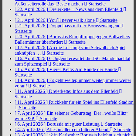
Außenseiterrolle das Beste machen
Startseite
[ 22. April 2026 ]
Dreierkette – News aus dem Ellenfeld
Startseite
[ 21. April 2026 ]
You´ll never walk alone
Startseite
[ 21. April 2026 ]
Doppelpass mit der Borussen-Jugend
Startseite
[ 20. April 2026 ]
Borussias Rumpftruppe gegen Ballweilers
Ballermänner überfordert
Startseite
[ 17. April 2026 ]
An die Leistung vom Schwalbach-Spiel
anknüpfen …
Startseite
[ 16. April 2026 ]
C-Jugend erwartet die JSG Mandelbachtal
zum Spitzenspiel
Startseite
[ 15. April 2026 ]
Vierer-Kette: Am Rande der Bande
Startseite
[ 14. April 2026 ]
Es geht weiter, immer weiter, immer weiter
voran!
Startseite
[ 11. April 2026 ]
Dreierkette: Infos aus dem Ellenfeld
Startseite
[ 11. April 2026 ]
Rückkehr für ein Spiel ins Ellenfeld-Stadion
Startseite
[ 7. April 2026 ]
Ein seltener Geburtstag: Der „weiße Blitz“
wurde 90!
Startseite
[ 6. April 2026 ]
Borussia mit guter Leistung
Startseite
[ 4. April 2026 ]
Alles in allem ein bitterer Abend
Startseite
[ 3. April 2026 ]
1:2 in Karlsruhe: Borussia belohnt sich nicht