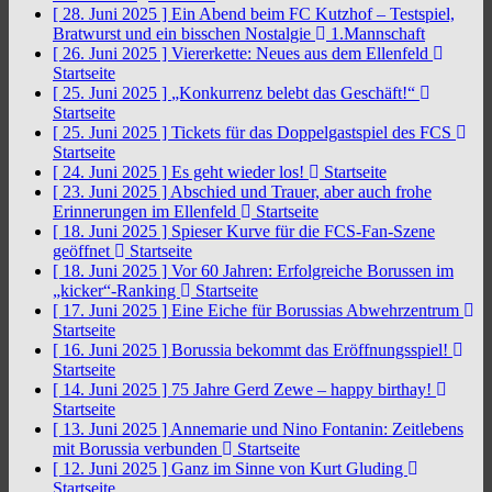
[ 28. Juni 2025 ]
Ein Abend beim FC Kutzhof – Testspiel,
Bratwurst und ein bisschen Nostalgie
1.Mannschaft
[ 26. Juni 2025 ]
Viererkette: Neues aus dem Ellenfeld
Startseite
[ 25. Juni 2025 ]
„Konkurrenz belebt das Geschäft!“
Startseite
[ 25. Juni 2025 ]
Tickets für das Doppelgastspiel des FCS
Startseite
[ 24. Juni 2025 ]
Es geht wieder los!
Startseite
[ 23. Juni 2025 ]
Abschied und Trauer, aber auch frohe
Erinnerungen im Ellenfeld
Startseite
[ 18. Juni 2025 ]
Spieser Kurve für die FCS-Fan-Szene
geöffnet
Startseite
[ 18. Juni 2025 ]
Vor 60 Jahren: Erfolgreiche Borussen im
„kicker“-Ranking
Startseite
[ 17. Juni 2025 ]
Eine Eiche für Borussias Abwehrzentrum
Startseite
[ 16. Juni 2025 ]
Borussia bekommt das Eröffnungsspiel!
Startseite
[ 14. Juni 2025 ]
75 Jahre Gerd Zewe – happy birthay!
Startseite
[ 13. Juni 2025 ]
Annemarie und Nino Fontanin: Zeitlebens
mit Borussia verbunden
Startseite
[ 12. Juni 2025 ]
Ganz im Sinne von Kurt Gluding
Startseite