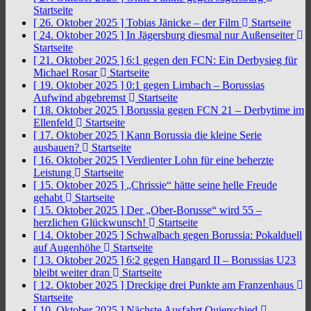
Startseite
[ 26. Oktober 2025 ]
Tobias Jänicke – der Film
Startseite
[ 24. Oktober 2025 ]
In Jägersburg diesmal nur Außenseiter
Startseite
[ 21. Oktober 2025 ]
6:1 gegen den FCN: Ein Derbysieg für
Michael Rosar
Startseite
[ 19. Oktober 2025 ]
0:1 gegen Limbach – Borussias
Aufwind abgebremst
Startseite
[ 18. Oktober 2025 ]
Borussia gegen FCN 21 – Derbytime im
Ellenfeld
Startseite
[ 17. Oktober 2025 ]
Kann Borussia die kleine Serie
ausbauen?
Startseite
[ 16. Oktober 2025 ]
Verdienter Lohn für eine beherzte
Leistung
Startseite
[ 15. Oktober 2025 ]
„Chrissie“ hätte seine helle Freude
gehabt
Startseite
[ 15. Oktober 2025 ]
Der „Ober-Borusse“ wird 55 –
herzlichen Glückwunsch!
Startseite
[ 14. Oktober 2025 ]
Schwalbach gegen Borussia: Pokalduell
auf Augenhöhe
Startseite
[ 13. Oktober 2025 ]
6:2 gegen Hangard II – Borussias U23
bleibt weiter dran
Startseite
[ 12. Oktober 2025 ]
Dreckige drei Punkte am Franzenhaus
Startseite
[ 10. Oktober 2025 ]
Nächste Ausfahrt Quierschied