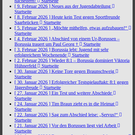
nacheifern!
Startseite
[ 9. Februar 2026 ]
Neues aus der Jugendabteilung
Startseite
[ 8. Februar 2026 ]
Heute kein Test gegen Sportfreunde
Saarbrücken
Startseite
[ 5. Februar 2026 ]
„Möchte mithelfen, etwas aufzubauen!“
Startseite
[ 4. Februar 2026 ]
Abschied von einem Ur-Borussen –
Borussia trauert um Paul Georg †
Startseite
[ 3. Februar 2026 ]
Borussia lebt: Jugend mit sehr
erfolgreichem Wochenende
Startseite
[ 2. Februar 2026 ]
Wieder 8:1 – Borussia dominiert Viktoria
Hühnerfeld
Startseite
[ 30. Januar 2026 ]
Keine Tore gegen Braunschweig
Startseite
[ 30. Januar 2026 ]
Erfolgreicher Testspielauftakt: 8:1 gegen
Jägersfreude
Startseite
[ 27. Januar 2026 ]
Ein Test und weitere Abschiede
Startseite
[ 24. Januar 2026 ]
Tim Braun zieht es in die Heimat
Startseite
[ 22. Januar 2026 ]
Sag zum Abschied leise: „Servus!“
Startseite
[ 21. Januar 2026 ]
Vor den Borussen liegt viel Arbeit
Startseite