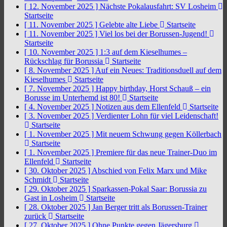
[ 12. November 2025 ]
Nächste Pokalausfahrt: SV Losheim
Startseite
[ 11. November 2025 ]
Gelebte alte Liebe
Startseite
[ 11. November 2025 ]
Viel los bei der Borussen-Jugend!
Startseite
[ 10. November 2025 ]
1:3 auf dem Kieselhumes –
Rückschlag für Borussia
Startseite
[ 8. November 2025 ]
Auf ein Neues: Traditionsduell auf dem
Kieselhumes
Startseite
[ 7. November 2025 ]
Happy birthday, Horst Schauß – ein
Borusse im Unterhemd ist 80!
Startseite
[ 4. November 2025 ]
Notizen aus dem Ellenfeld
Startseite
[ 3. November 2025 ]
Verdienter Lohn für viel Leidenschaft!
Startseite
[ 1. November 2025 ]
Mit neuem Schwung gegen Köllerbach
Startseite
[ 1. November 2025 ]
Premiere für das neue Trainer-Duo im
Ellenfeld
Startseite
[ 30. Oktober 2025 ]
Abschied von Felix Marx und Mike
Schmidt
Startseite
[ 29. Oktober 2025 ]
Sparkassen-Pokal Saar: Borussia zu
Gast in Losheim
Startseite
[ 28. Oktober 2025 ]
Jan Berger tritt als Borussen-Trainer
zurück
Startseite
[ 27. Oktober 2025 ]
Ohne Punkte gegen Jägersburg