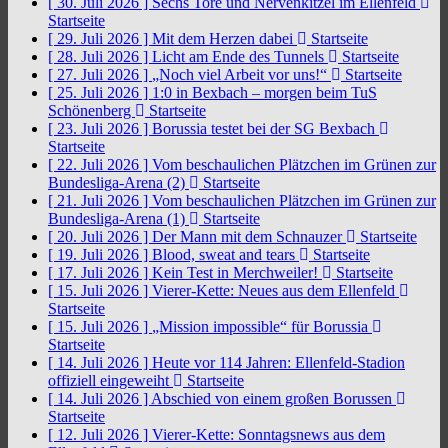
[ 30. Juli 2026 ]
Sechs Tore und Nervenkitzel im Ellenfeld
Startseite
[ 29. Juli 2026 ]
Mit dem Herzen dabei
Startseite
[ 28. Juli 2026 ]
Licht am Ende des Tunnels
Startseite
[ 27. Juli 2026 ]
„Noch viel Arbeit vor uns!“
Startseite
[ 25. Juli 2026 ]
1:0 in Bexbach – morgen beim TuS
Schönenberg
Startseite
[ 23. Juli 2026 ]
Borussia testet bei der SG Bexbach
Startseite
[ 22. Juli 2026 ]
Vom beschaulichen Plätzchen im Grünen zur
Bundesliga-Arena (2)
Startseite
[ 21. Juli 2026 ]
Vom beschaulichen Plätzchen im Grünen zur
Bundesliga-Arena (1)
Startseite
[ 20. Juli 2026 ]
Der Mann mit dem Schnauzer
Startseite
[ 19. Juli 2026 ]
Blood, sweat and tears
Startseite
[ 17. Juli 2026 ]
Kein Test in Merchweiler!
Startseite
[ 15. Juli 2026 ]
Vierer-Kette: Neues aus dem Ellenfeld
Startseite
[ 15. Juli 2026 ]
„Mission impossible“ für Borussia
Startseite
[ 14. Juli 2026 ]
Heute vor 114 Jahren: Ellenfeld-Stadion
offiziell eingeweiht
Startseite
[ 14. Juli 2026 ]
Abschied von einem großen Borussen
Startseite
[ 12. Juli 2026 ]
Vierer-Kette: Sonntagsnews aus dem