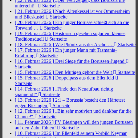
[ 22. Februar 2026 ]
„Der Welt zeigen, dass Borussia nie
untergeht!“
Startseite
[ 21. Februar 2026 ]
Nach Altenkessel ist vor Ommersheim
und Blieskastel
Startseite
[ 20. Februar 2026 ]
Ein junger Borusse schießt sich an die
Torwand …
Startseite
[ 19. Februar 2026 ]
Historisch gesehen sogar ein kleines
Traditionsduell
Startseite
[ 18. Februar 2026 ]
Wie Phönix aus der Asche …
Startseite
[ 17. Februar 2026 ]
Ein junger Mann mit Tasmania-
Erfahrung
Startseite
[ 16. Februar 2026 ]
Drei Siege für die Borussen-Jugend
Startseite
[ 15. Februar 2026 ]
Den Mutigen gehört die Welt
Startseite
[ 15. Februar 2026 ]
Doppelpass aus dem Ellenfeld
Startseite
[ 14. Februar 2026 ]
„Finde den Neuaufbau richtig
spannend!“
Startseite
[ 13. Februar 2026 ]
2:1 – Borussia besteht den Härtetest
gegen Biesingen
Startseite
[ 12. Februar 2026 ]
„Bin sehr motiviert und dankbar für die
Chance!“
Startseite
[ 11. Februar 2026 ]
FV Biesingen will den jungen Borussen
auf den Zahn fühlen!
Startseite
[ 10. Februar 2026 ]
Im Ellenfeld seinem Vorbild Neymar