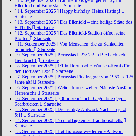
[ 15. September 2025 ]
Ein mehr als gelungener Tag für
Ellenfeld und Borussia
Startseite
[ 14. September 2025 ]
Happy birthday, Heinz Histing!
Startseite
[ 13. September 2025 ]
Das Ellenfeld – eine heilige Stätte des
Fußballs
Startseite
[ 12. September 2025 ]
Das Ellenfeld-Stadion öffnet seine
Pforten
Startseite
[ 11. September 2025 ]
Von Menschen, die zu Schlachten
bummeln
Startseite
[ 9. September 2025 ]
Borussias U23: 2:2 in Bexbach kein
Beinbruch!
Startseite
[ 8. September 2025 ]
1:1 in Herrensohr: Wunsch-Remis für
den Borussen-Doc
Startseite
[ 7. September 2025 ]
Borussias Finalgegner von 1959 ist 125
Jahre alt!
Startseite
[ 6. September 2025 ]
Weiter, immer weiter: Nächste Ausfahrt
Herrensohr
Startseite
[ 6. September 2025 ]
„Ohne zehn“ acht Gegentore gegen
Saarbrücken
Startseite
[ 5. September 2025 ]
Die richtige Antwort: Nach 1:5 jetzt
5:1!
Startseite
[ 4. September 2025 ]
Neuauflage eines Traditionsduells
Startseite
[ 3. September 2025 ]
Hat Borussia wieder eine Antwort