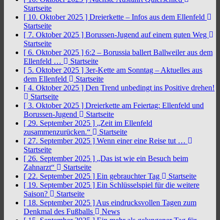
Startseite
[ 10. Oktober 2025 ]
Dreierkette – Infos aus dem Ellenfeld
Startseite
[ 7. Oktober 2025 ]
Borussen-Jugend auf einem guten Weg
Startseite
[ 6. Oktober 2025 ]
6:2 – Borussia ballert Ballweiler aus dem
Ellenfeld …
Startseite
[ 5. Oktober 2025 ]
3er-Kette am Sonntag – Aktuelles aus
dem Ellenfeld
Startseite
[ 4. Oktober 2025 ]
Den Trend unbedingt ins Positive drehen!
Startseite
[ 3. Oktober 2025 ]
Dreierkette am Feiertag: Ellenfeld und
Borussen-Jugend
Startseite
[ 29. September 2025 ]
„Zeit im Ellenfeld
zusammenzurücken.“
Startseite
[ 27. September 2025 ]
Wenn einer eine Reise tut …
Startseite
[ 26. September 2025 ]
„Das ist wie ein Besuch beim
Zahnarzt“
Startseite
[ 22. September 2025 ]
Ein gebrauchter Tag
Startseite
[ 19. September 2025 ]
Ein Schlüsselspiel für die weitere
Saison?
Startseite
[ 18. September 2025 ]
Aus eindrucksvollen Tagen zum
Denkmal des Fußballs
News