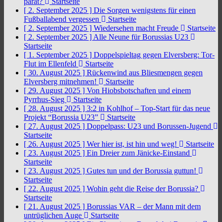
parat?
Startseite
[ 2. September 2025 ]
Die Sorgen wenigstens für einen
Fußballabend vergessen
Startseite
[ 2. September 2025 ]
Wiedersehen macht Freude
Startseite
[ 2. September 2025 ]
Alle Neune für Borussias U23
Startseite
[ 1. September 2025 ]
Doppelspieltag gegen Elversberg: Tor-
Flut im Ellenfeld
Startseite
[ 30. August 2025 ]
Rückenwind aus Bliesmengen gegen
Elversberg mitnehmen!
Startseite
[ 29. August 2025 ]
Von Hiobsbotschaften und einem
Pyrrhus-Sieg
Startseite
[ 28. August 2025 ]
3:2 in Kohlhof – Top-Start für das neue
Projekt “Borussia U23”
Startseite
[ 27. August 2025 ]
Doppelpass: U23 und Borussen-Jugend
Startseite
[ 26. August 2025 ]
Wer hier ist, ist hin und weg!
Startseite
[ 23. August 2025 ]
Ein Dreier zum Jänicke-Einstand
Startseite
[ 23. August 2025 ]
Gutes tun und der Borussia guttun!
Startseite
[ 22. August 2025 ]
Wohin geht die Reise der Borussia?
Startseite
[ 21. August 2025 ]
Borussias VAR – der Mann mit dem
untrüglichen Auge
Startseite