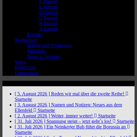
F Jugend
E Jugend
D Jugend
C Jugend
B Jugend
A Jugend
Kontakt
Tischkicker
Tabelle und Ergebnisse
Spielplan
News u. Termine
Video
Impressum
Datenschutz
News Ticker
[ 5. August 2026 ]
Reden wir mal über die zweite Reihe!
Startseite
[ 3. August 2026 ]
Namen und Notizen: Neues aus dem
Ellenfeld
Startseite
[ 2. August 2026 ]
Weiter, immer weiter!
Startseite
[ 31. Juli 2026 ]
Spannung steigt – jetzt geht´s los!
Startseite
[ 31. Juli 2026 ]
Ein Neinkerjer Bub führt die Borussia an
Startseite