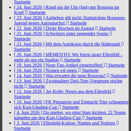
Startseite
[ 24. Juni 2026 ]
Rund um die Uhr (fast) nur Borussia im
Kopf
Startseite
[ 23. Juni 2026 ]
Aufgeben gilt nicht: Hartnäckige Borussen-
Jugend gegen Auersmacher
Startseite
[ 22. Juni 2026 ]
Dicke Brocken im August
Startseite
[ 21. Juni 2026 ]
Schwitzen unter sengender Sonne
Startseite
[ 21. Juni 2026 ]
Mit dem Autokorso durch die Hüttestadt
Startseite
[ 20. Juni 2026 ]
MEMENTO: Wir feiern unser Ellenfeld –
mehr als nur ein Stadion
Startseite
[ 18. Juni 2026 ]
Neue Fan-Artikel eingetroffen!
Startseite
[ 16. Juni 2026 ]
Nomen est omen
Startseite
[ 14. Juni 2026 ]
Was erwartet die neue Borussia?
Startseite
[ 13. Juni 2026 ]
Zweimaliger Drei-Tore-Vorsprung reichte
nicht
Startseite
[ 12. Juni 2026 ]
3er-Kette: Neues aus dem Ellenfeld
Startseite
[ 10. Juni 2026 ]
FK Pirmasens und Eintracht Trier schnappen
sich Kurt-Gluding-Cup
Startseite
[ 4. Juni 2026 ]
Da spielen, wo einst Stars kickten: 22 Teams
kämpfen um den Kurt-Gluding-Cup
Startseite
[ 3. Juni 2026 ]
Ellenfeld-Kulisse: Namen und Notizen
Startseite