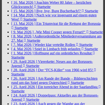
[ 16. Mai 2026 ]
Joachim Weber 80 Jahre – herzlichen
Glückwunsch!
Startseite
[ 15. Mai 2026 ]
Bye, bye, Burg Bucherbach!?
Startseite
[ 14. Mai 2026 ]
Nach wie vor insgesamt auf einem guten
Weg!
Startseite
[ 13. Mai 2026 ]
Ein Triumvirat für die Rettung der Borussia
Startseite
[ 9. Mai 2026 ]
„Wie Mini Cooper gegen Ferrari!“
Startseite
[ 8. Mai 2026 ]
Außerordentliche Mitgliederversammlung am
27. Mai
Startseite
[ 7. Mai 2026 ]
Wieder klar verteilte Rollen
Startseite
[ 4. Mai 2026 ]
Spiel in Limbach früh gelaufen
Startseite
[ 1. Mai 2026 ]
Hoffnung auf ein ordentliches Resultat
Startseite
[ 29. April 2026 ]
Viererkette: Neues aus der Borussen-
Jugend
Startseite
[ 28. April 2026 ]
Der “FCS-Killer” von 1966 wird 85!
Startseite
[ 26. April 2026 ]
Am Rande der Bande – Bildgeschichten
rund um das Spiel gegen Quierschied
Startseite
[ 25. April 2026 ]
Ein torreicher Abend in der Saarlandliga
Startseite
[ 24. April 2026 ]
Doppelpass: Aktuelles aus der Borussen-
Jugend
Startseite
[ 23. April 2026 ]
Auch gegen die Wambe aus der