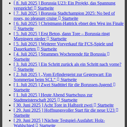
[ 8. Juli 2025 ]
Borussia U23: Ein Projekt, das Spannung
verspricht!
Startseite
[ 7. Juli 2025 ]
Borussia Stadtchampion 2025: No bed of
roses, no pleasure cruise
Startseite
[ 6. Juli 2025 ]
Christmann-Hattrick ebnet den Weg ins Finale
Startseite
[ 5. Juli 2025 ]
Erst Beton, dann Tore – Borussia ringt
Marpingen nieder
Startseite
[ 5. Juli 2025 ]
Weiterer Vorverkauf für FCS-Spiele und
Dauerkarten
Startseite
[ 4. Juli 2025 ]
Strammes Wochenende für Borussia
Startseite
[ 3. Juli 2025 ]
Ein Schritt zurück als ein Schritt nach vorne?
Startseite
[ 2. Juli 2025 ]
„Vom Erfindergeist zur Gegenwart: Ein
Sommertag beim SCL“
Startseite
[ 1. Juli 2025 ]
Zwei Stadttitel für die Borussen-Jugend
Startseite
[ 1. Juli 2025 ]
Heute Abend Startschuss zur
Stadtmeisterschaft 2025
Startseite
[ 30. Juni 2025 ]
Acht Tore in Halbzeit zwei
Startseite
[ 29. Juni 2025 ]
Hoffnungsvoller Start für die neue U23
Startseite
[ 29. Juni 2025 ]
Nächste Testspiel-Ausfahrt: Holz-
Wahlschied
Startseite