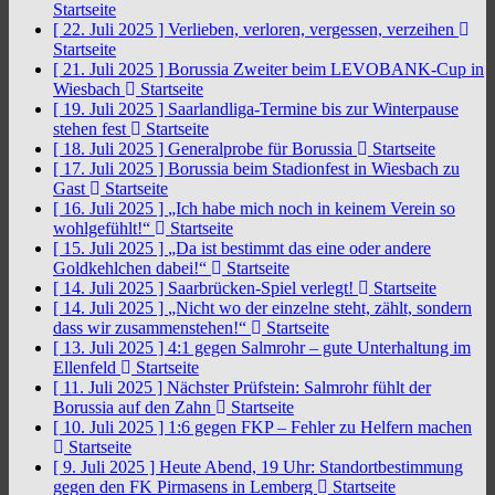
Startseite
[ 22. Juli 2025 ]
Verlieben, verloren, vergessen, verzeihen
Startseite
[ 21. Juli 2025 ]
Borussia Zweiter beim LEVOBANK-Cup in
Wiesbach
Startseite
[ 19. Juli 2025 ]
Saarlandliga-Termine bis zur Winterpause
stehen fest
Startseite
[ 18. Juli 2025 ]
Generalprobe für Borussia
Startseite
[ 17. Juli 2025 ]
Borussia beim Stadionfest in Wiesbach zu
Gast
Startseite
[ 16. Juli 2025 ]
„Ich habe mich noch in keinem Verein so
wohlgefühlt!“
Startseite
[ 15. Juli 2025 ]
„Da ist bestimmt das eine oder andere
Goldkehlchen dabei!“
Startseite
[ 14. Juli 2025 ]
Saarbrücken-Spiel verlegt!
Startseite
[ 14. Juli 2025 ]
„Nicht wo der einzelne steht, zählt, sondern
dass wir zusammenstehen!“
Startseite
[ 13. Juli 2025 ]
4:1 gegen Salmrohr – gute Unterhaltung im
Ellenfeld
Startseite
[ 11. Juli 2025 ]
Nächster Prüfstein: Salmrohr fühlt der
Borussia auf den Zahn
Startseite
[ 10. Juli 2025 ]
1:6 gegen FKP – Fehler zu Helfern machen
Startseite
[ 9. Juli 2025 ]
Heute Abend, 19 Uhr: Standortbestimmung
gegen den FK Pirmasens in Lemberg
Startseite