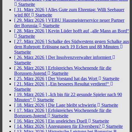
Startseite
[ 31. März 2026 ]
Alles Gute zum Ehrentag: Willi Seebauer
wird 80!
Startseite
[ 29. März 2026 ]
VEBU Hausmeisterservice neuer Partner
der Borussia
Startseite
[ 28. März 2026 ]
Kevin Lüder hofft auf „alle Mann an Bord“
Startseite
[ 27. März 2026 ]
Schalke des Südwestens gegen Schalke aus
dem Ruhrpott: Erlösung nach 19 Ecken und 88 Minuten
Startseite
[ 26. März 2026 ]
Der Insolvenzverwalter informiert
Startseite
[ 26. März 2026 ]
Erfolgreiches Wochenende für die
Borussen-Jugend
Startseite
[ 25. März 2026 ]
Der Vorstand hat das Wort
Startseite
[ 21. März 2026 ]
„Ein besseres Resultat verdient!“
Startseite
[ 19. März 2026 ]
„Ich bin für 22 gesunde Spieler nach 90
Minuten“
Startseite
[ 18. März 2026 ]
Die Lage bleibt schwierig
Startseite
[ 17. März 2026 ]
Erfolgreiches Wochenende für die
Borussen-Jugend
Startseite
[ 16. März 2026 ]
Ein ungleiches Duell
Startseite
[ 14. März 2026 ]
Anregungen für Elversberg?
Startseite
[ 13. März 2026 ]
Historische Leistung bei Borussias B-