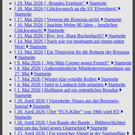
[ 19. Mai 2026 ]
„Brutales Ergebnis“
Startseite
[ 18. Mai 2026 ]
Glückwunsch an die SV Elversberg!
Startseite
[ 17. Mai 2026 ]
Vergesst die Borussia nicht!
Startseite
[ 16. Mai 2026 ]
Joachim Weber 80 Jahre – herzlichen
Glückwunsch!
Startseite
[ 15. Mai 2026 ]
Bye, bye, Burg Bucherbach!?
Startseite
[ 14. Mai 2026 ]
Nach wie vor insgesamt auf einem guten
Weg!
Startseite
[ 13. Mai 2026 ]
Ein Triumvirat für die Rettung der Borussia
Startseite
[ 9. Mai 2026 ]
„Wie Mini Cooper gegen Ferrari!“
Startseite
[ 8. Mai 2026 ]
Außerordentliche Mitgliederversammlung am
27. Mai
Startseite
[ 7. Mai 2026 ]
Wieder klar verteilte Rollen
Startseite
[ 4. Mai 2026 ]
Spiel in Limbach früh gelaufen
Startseite
[ 1. Mai 2026 ]
Hoffnung auf ein ordentliches Resultat
Startseite
[ 29. April 2026 ]
Viererkette: Neues aus der Borussen-
Jugend
Startseite
[ 28. April 2026 ]
Der “FCS-Killer” von 1966 wird 85!
Startseite
[ 26. April 2026 ]
Am Rande der Bande – Bildgeschichten
rund um das Spiel gegen Quierschied
Startseite
[ 25. April 2026 ]
Ein torreicher Abend in der Saarlandliga