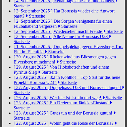
[ 4. September 2025 ]
Neuauflage eines Traditionsduells
Startseite
[ 3. September 2025 ]
Hat Borussia wieder eine Antwort
parat?
Startseite
[ 2. September 2025 ]
Die Sorgen wenigstens für einen
Fußballabend vergessen
Startseite
[ 2. September 2025 ]
Wiedersehen macht Freude
Startseite
[ 2. September 2025 ]
Alle Neune für Borussias U23
Startseite
[ 1. September 2025 ]
Doppelspieltag gegen Elversberg: Tor-
Flut im Ellenfeld
Startseite
[ 30. August 2025 ]
Rückenwind aus Bliesmengen gegen
Elversberg mitnehmen!
Startseite
[ 29. August 2025 ]
Von Hiobsbotschaften und einem
Pyrrhus-Sieg
Startseite
[ 28. August 2025 ]
3:2 in Kohlhof – Top-Start für das neue
Projekt “Borussia U23”
Startseite
[ 27. August 2025 ]
Doppelpass: U23 und Borussen-Jugend
Startseite
[ 26. August 2025 ]
Wer hier ist, ist hin und weg!
Startseite
[ 23. August 2025 ]
Ein Dreier zum Jänicke-Einstand
Startseite
[ 23. August 2025 ]
Gutes tun und der Borussia guttun!
Startseite
[ 22. August 2025 ]
Wohin geht die Reise der Borussia?