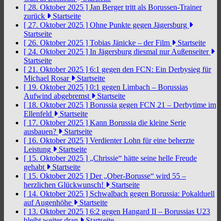
[ 28. Oktober 2025 ]
Jan Berger tritt als Borussen-Trainer
zurück
Startseite
[ 27. Oktober 2025 ]
Ohne Punkte gegen Jägersburg
Startseite
[ 26. Oktober 2025 ]
Tobias Jänicke – der Film
Startseite
[ 24. Oktober 2025 ]
In Jägersburg diesmal nur Außenseiter
Startseite
[ 21. Oktober 2025 ]
6:1 gegen den FCN: Ein Derbysieg für
Michael Rosar
Startseite
[ 19. Oktober 2025 ]
0:1 gegen Limbach – Borussias
Aufwind abgebremst
Startseite
[ 18. Oktober 2025 ]
Borussia gegen FCN 21 – Derbytime im
Ellenfeld
Startseite
[ 17. Oktober 2025 ]
Kann Borussia die kleine Serie
ausbauen?
Startseite
[ 16. Oktober 2025 ]
Verdienter Lohn für eine beherzte
Leistung
Startseite
[ 15. Oktober 2025 ]
„Chrissie“ hätte seine helle Freude
gehabt
Startseite
[ 15. Oktober 2025 ]
Der „Ober-Borusse“ wird 55 –
herzlichen Glückwunsch!
Startseite
[ 14. Oktober 2025 ]
Schwalbach gegen Borussia: Pokalduell
auf Augenhöhe
Startseite
[ 13. Oktober 2025 ]
6:2 gegen Hangard II – Borussias U23
bleibt weiter dran
Startseite