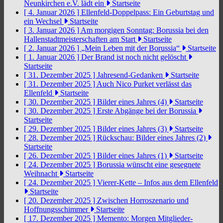
Neunkirchen e.V. lädt ein
Startseite
[ 4. Januar 2026 ]
Ellenfeld-Doppelpass: Ein Geburtstag und
ein Wechsel
Startseite
[ 3. Januar 2026 ]
Am morgigen Sonntag: Borussia bei den
Hallenstadtmeisterschaften am Start
Startseite
[ 2. Januar 2026 ]
„Mein Leben mit der Borussia“
Startseite
[ 1. Januar 2026 ]
Der Brand ist noch nicht gelöscht
Startseite
[ 31. Dezember 2025 ]
Jahresend-Gedanken
Startseite
[ 31. Dezember 2025 ]
Auch Nico Purket verlässt das
Ellenfeld
Startseite
[ 30. Dezember 2025 ]
Bilder eines Jahres (4)
Startseite
[ 30. Dezember 2025 ]
Erste Abgänge bei der Borussia
Startseite
[ 29. Dezember 2025 ]
Bilder eines Jahres (3)
Startseite
[ 28. Dezember 2025 ]
Rückschau: Bilder eines Jahres (2)
Startseite
[ 26. Dezember 2025 ]
Bilder eines Jahres (1)
Startseite
[ 24. Dezember 2025 ]
Borussia wünscht eine gesegnete
Weihnacht
Startseite
[ 24. Dezember 2025 ]
Vierer-Kette – Infos aus dem Ellenfeld
Startseite
[ 20. Dezember 2025 ]
Zwischen Horroszenario und
Hoffnungsschimmer
Startseite
[ 17. Dezember 2025 ]
Memento: Morgen Mitglieder-