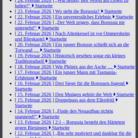
[ 24. Februar 2026 ]
„Will helfen, den Verein am Leben zu
halten!“
Startseite
[ 23. Februar 2026 ]
Wo steht die Borussia?
Startseite
[ 22. Februar 2026 ]
Ein unvergessliches Erlebnis
Startseite
[ 22. Februar 2026 ]
„Der Welt zeigen, dass Borussia nie
untergeht!“
Startseite
[ 21. Februar 2026 ]
Nach Altenkessel ist vor Ommersheim
und Blieskastel
Startseite
[ 20. Februar 2026 ]
Ein junger Borusse schießt sich an die
Torwand …
Startseite
[ 19. Februar 2026 ]
Historisch gesehen sogar ein kleines
Traditionsduell
Startseite
[ 18. Februar 2026 ]
Wie Phönix aus der Asche …
Startseite
[ 17. Februar 2026 ]
Ein junger Mann mit Tasmania-
Erfahrung
Startseite
[ 16. Februar 2026 ]
Drei Siege für die Borussen-Jugend
Startseite
[ 15. Februar 2026 ]
Den Mutigen gehört die Welt
Startseite
[ 15. Februar 2026 ]
Doppelpass aus dem Ellenfeld
Startseite
[ 14. Februar 2026 ]
„Finde den Neuaufbau richtig
spannend!“
Startseite
[ 13. Februar 2026 ]
2:1 – Borussia besteht den Härtetest
gegen Biesingen
Startseite
[ 12. Februar 2026 ]
„Bin sehr motiviert und dankbar für die