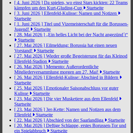
[ 4. Juni 2026 ]
Da spielen, wo einst Stars kickten: 22 Teams
kämpfen um den Kurt-Gluding-Cup
Startseite
[ 3. Juni 2026 ]
Ellenfeld-Kulisse: Namen und Notizen
Startseite
[ 1. Juni 2026 ]
Titel und Vizemeisterschaft für die Borussen-
Jugend!
Startseite
[ 28. Mai 2026 ]
„Ein helles Licht bei der Nacht angezünd´t“
Startseite
[ 27. Mai 2026 ]
Eilmeldung: Borussia hat einen neuen
Vorstand!
Startseite
[ 27. Mai 2026 ]
Wieder große Begeisterung für das Kleinod
Ellenfeld-Stadion
Startseite
[ 26. Mai 2026 ]
Memento: Außerordentliche
Mitgliederversammlung morgen am 27. Mai!
Startseite
[ 26. Mai 2026 ]
Ellenfeld-Kulisse: Abschied in Bildern
Startseite
[ 25. Mai 2026 ]
Emotionaler Saisonabschluss vor guter
Kulisse
Startseite
[ 23. Mai 2026 ]
Die vier Musketiere aus dem Ellenfeld
Startseite
[ 23. Mai 2026 ]
3er-Kette: Namen und Notizen aus dem
Ellenfeld
Startseite
[ 22. Mai 2026 ]
Abschied von der Saarlandliga
Startseite
[ 20. Mai 2026 ]
Deftige Schlappe, erstes Borussen-Tor und
ein Spielabbruch
Startseite