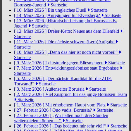
Borussen-Jugend
Startseite
[ 16. März 2026 ]
Ein ungleiches Duell
Startseite
[ 14. März 2026 ]
Anregungen für Elversberg?
Startseite
[ 13. März 2026 ]
Historische Leistung bei Borussias B-
Jugend
Startseite
[ 12. März 2026 ]
Dreier-Kette: Neues aus dem Ellenfeld
Startseite
[ 11. März 2026 ]
Die nächste schwere (Lern)Aufgabe
Startseite
[ 10. März 2026 ]
„Denn das hier ist noch nicht vorbei!“
Startseite
[ 9. März 2026 ]
Lehrstunde gegen Bliesmengen
Startseite
[ 7. März 2026 ]
Entwicklungserlebnisse statt Ergebnisse
Startseite
[ 5. März 2026 ]
„Der nächste Kandidat für die ZDF-
Torwand!“
Startseite
[ 3. März 2026 ]
Außenseiter Borussia
Startseite
[ 2. März 2026 ]
Viel Zuspruch für das junge Borussen-Team
Startseite
[ 1. März 2026 ]
Mit erhobenem Haupt vom Platz
Startseite
[ 27. Februar 2026 ]
Quo vadis, Borussia?
Startseite
[ 27. Februar 2026 ]
„Wir hätten noch drei Stunden
weiterspielen können …“
Startseite
[ 26. Februar 2026 ]
„Das bedeutet mir sehr viel!“
Startseite