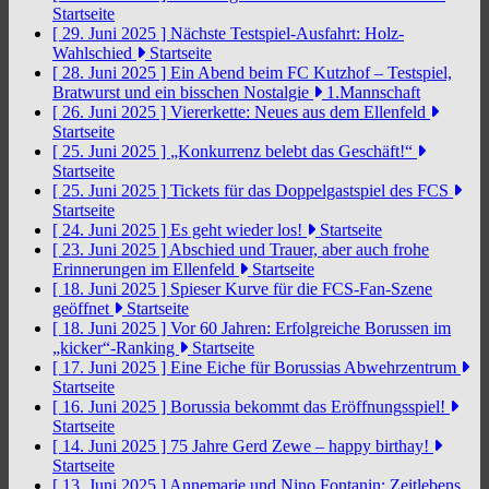
Startseite
[ 29. Juni 2025 ]
Nächste Testspiel-Ausfahrt: Holz-
Wahlschied
Startseite
[ 28. Juni 2025 ]
Ein Abend beim FC Kutzhof – Testspiel,
Bratwurst und ein bisschen Nostalgie
1.Mannschaft
[ 26. Juni 2025 ]
Viererkette: Neues aus dem Ellenfeld
Startseite
[ 25. Juni 2025 ]
„Konkurrenz belebt das Geschäft!“
Startseite
[ 25. Juni 2025 ]
Tickets für das Doppelgastspiel des FCS
Startseite
[ 24. Juni 2025 ]
Es geht wieder los!
Startseite
[ 23. Juni 2025 ]
Abschied und Trauer, aber auch frohe
Erinnerungen im Ellenfeld
Startseite
[ 18. Juni 2025 ]
Spieser Kurve für die FCS-Fan-Szene
geöffnet
Startseite
[ 18. Juni 2025 ]
Vor 60 Jahren: Erfolgreiche Borussen im
„kicker“-Ranking
Startseite
[ 17. Juni 2025 ]
Eine Eiche für Borussias Abwehrzentrum
Startseite
[ 16. Juni 2025 ]
Borussia bekommt das Eröffnungsspiel!
Startseite
[ 14. Juni 2025 ]
75 Jahre Gerd Zewe – happy birthay!
Startseite
[ 13. Juni 2025 ]
Annemarie und Nino Fontanin: Zeitlebens