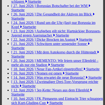
schlagen
Startseite
[ 27. Juni 2026 ]
Borussias Botschafter bei der WM
Startseite
[ 26. Juni 2026 ]
Die Gesundheit der Aktiven im Blick
Startseite
[ 24. Juni 2026 ]
Rund um die Uhr (fast) nur Borussia im
Kopf
Startseite
[ 23. Juni 2026 ]
Aufgeben gilt nicht: Hartnäckige Borussen-
Jugend gegen Auersmacher
Startseite
[ 22. Juni 2026 ]
Dicke Brocken im August
Startseite
[ 21. Juni 2026 ]
Schwitzen unter sengender Sonne
Startseite
[ 21. Juni 2026 ]
Mit dem Autokorso durch die Hüttestadt
Startseite
[ 20. Juni 2026 ]
MEMENTO: Wir feiern unser Ellenfeld –
mehr als nur ein Stadion
Startseite
[ 18. Juni 2026 ]
Neue Fan-Artikel eingetroffen!
Startseite
[ 16. Juni 2026 ]
Nomen est omen
Startseite
[ 14. Juni 2026 ]
Was erwartet die neue Borussia?
Startseite
[ 13. Juni 2026 ]
Zweimaliger Drei-Tore-Vorsprung reichte
nicht
Startseite
[ 12. Juni 2026 ]
3er-Kette: Neues aus dem Ellenfeld
Startseite
[ 10. Juni 2026 ]
FK Pirmasens und Eintracht Trier schnappen
sich Kurt-Gluding-Cup
Startseite