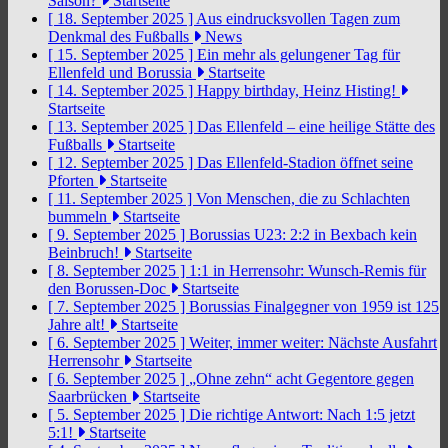
Saison?
Startseite
[ 18. September 2025 ]
Aus eindrucksvollen Tagen zum
Denkmal des Fußballs
News
[ 15. September 2025 ]
Ein mehr als gelungener Tag für
Ellenfeld und Borussia
Startseite
[ 14. September 2025 ]
Happy birthday, Heinz Histing!
Startseite
[ 13. September 2025 ]
Das Ellenfeld – eine heilige Stätte des
Fußballs
Startseite
[ 12. September 2025 ]
Das Ellenfeld-Stadion öffnet seine
Pforten
Startseite
[ 11. September 2025 ]
Von Menschen, die zu Schlachten
bummeln
Startseite
[ 9. September 2025 ]
Borussias U23: 2:2 in Bexbach kein
Beinbruch!
Startseite
[ 8. September 2025 ]
1:1 in Herrensohr: Wunsch-Remis für
den Borussen-Doc
Startseite
[ 7. September 2025 ]
Borussias Finalgegner von 1959 ist 125
Jahre alt!
Startseite
[ 6. September 2025 ]
Weiter, immer weiter: Nächste Ausfahrt
Herrensohr
Startseite
[ 6. September 2025 ]
„Ohne zehn“ acht Gegentore gegen
Saarbrücken
Startseite
[ 5. September 2025 ]
Die richtige Antwort: Nach 1:5 jetzt
5:1!
Startseite