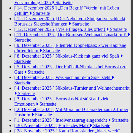
Versammlung 2025
Startseite
[ 14. Dezember 2025 ]
„Den Begriff `Verein´ mit Leben
gefüllt“
Startseite
[ 12. Dezember 2025 ]
Der Nebel von Stuttgart verschluckt
Borussias Siegeshoffnungen
Startseite
[ 12. Dezember 2025 ]
Viele Fragen, alles offen!
Startseite
[ 11. Dezember 2025 ]
Der Borussen-Weihnachtsmarkt ruft!
Startseite
[ 9. Dezember 2025 ]
Ellenfeld-Doppelpass: Zwei Kapitäne
dürfen feiern
Startseite
[ 8. Dezember 2025 ]
Nikolaus-Kick mit ganz viel Spaß
Startseite
[ 5. Dezember 2025 ]
Der Fußball-Nikolaus bei Borussia zu
Gast
Startseite
[ 4. Dezember 2025 ]
Was auch auf dem Spiel steht
Startseite
[ 4. Dezember 2025 ]
Nikolaus-Turnier und Weihnachtsmarkt
Startseite
[ 3. Dezember 2025 ]
Borussias Not stößt auf viele
Emotionen
Startseite
[ 2. Dezember 2025 ]
Mit Moral und Charakter zum 2:1 über
Hasborn
Startseite
[ 1. Dezember 2025 ]
Insolvenzantrag eingereicht
Startseite
[ 30. November 2025 ]
Ein letztes Mal?
Startseite
[ 28. November 2025 ]
Kann Borussia der „black week”