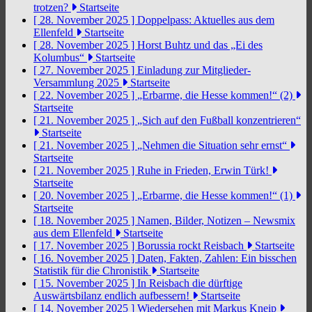
trotzen?
Startseite
[ 28. November 2025 ]
Doppelpass: Aktuelles aus dem
Ellenfeld
Startseite
[ 28. November 2025 ]
Horst Buhtz und das „Ei des
Kolumbus“
Startseite
[ 27. November 2025 ]
Einladung zur Mitglieder-
Versammlung 2025
Startseite
[ 22. November 2025 ]
„Erbarme, die Hesse kommen!“ (2)
Startseite
[ 21. November 2025 ]
„Sich auf den Fußball konzentrieren“
Startseite
[ 21. November 2025 ]
„Nehmen die Situation sehr ernst“
Startseite
[ 21. November 2025 ]
Ruhe in Frieden, Erwin Türk!
Startseite
[ 20. November 2025 ]
„Erbarme, die Hesse kommen!“ (1)
Startseite
[ 18. November 2025 ]
Namen, Bilder, Notizen – Newsmix
aus dem Ellenfeld
Startseite
[ 17. November 2025 ]
Borussia rockt Reisbach
Startseite
[ 16. November 2025 ]
Daten, Fakten, Zahlen: Ein bisschen
Statistik für die Chronistik
Startseite
[ 15. November 2025 ]
In Reisbach die dürftige
Auswärtsbilanz endlich aufbessern!
Startseite
[ 14. November 2025 ]
Wiedersehen mit Markus Kneip