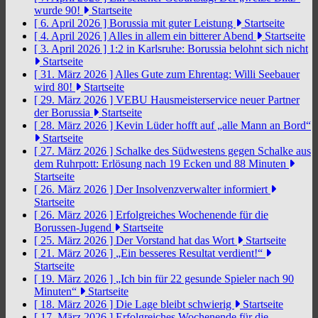
wurde 90!
Startseite
[ 6. April 2026 ]
Borussia mit guter Leistung
Startseite
[ 4. April 2026 ]
Alles in allem ein bitterer Abend
Startseite
[ 3. April 2026 ]
1:2 in Karlsruhe: Borussia belohnt sich nicht
Startseite
[ 31. März 2026 ]
Alles Gute zum Ehrentag: Willi Seebauer
wird 80!
Startseite
[ 29. März 2026 ]
VEBU Hausmeisterservice neuer Partner
der Borussia
Startseite
[ 28. März 2026 ]
Kevin Lüder hofft auf „alle Mann an Bord“
Startseite
[ 27. März 2026 ]
Schalke des Südwestens gegen Schalke aus
dem Ruhrpott: Erlösung nach 19 Ecken und 88 Minuten
Startseite
[ 26. März 2026 ]
Der Insolvenzverwalter informiert
Startseite
[ 26. März 2026 ]
Erfolgreiches Wochenende für die
Borussen-Jugend
Startseite
[ 25. März 2026 ]
Der Vorstand hat das Wort
Startseite
[ 21. März 2026 ]
„Ein besseres Resultat verdient!“
Startseite
[ 19. März 2026 ]
„Ich bin für 22 gesunde Spieler nach 90
Minuten“
Startseite
[ 18. März 2026 ]
Die Lage bleibt schwierig
Startseite
[ 17. März 2026 ]
Erfolgreiches Wochenende für die