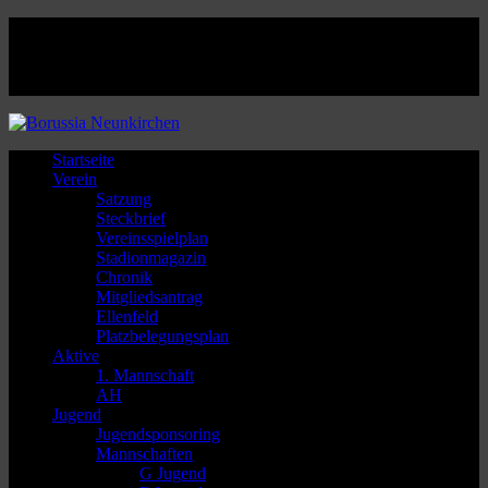
Facebook
Twitter
Instagram
Youtube
Startseite
Verein
Satzung
Steckbrief
Vereinsspielplan
Stadionmagazin
Chronik
Mitgliedsantrag
Ellenfeld
Platzbelegungsplan
Aktive
1. Mannschaft
AH
Jugend
Jugendsponsoring
Mannschaften
G Jugend