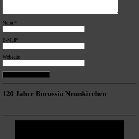
Name
*
E-Mail
*
Webseite
120 Jahre Borussia Neunkirchen