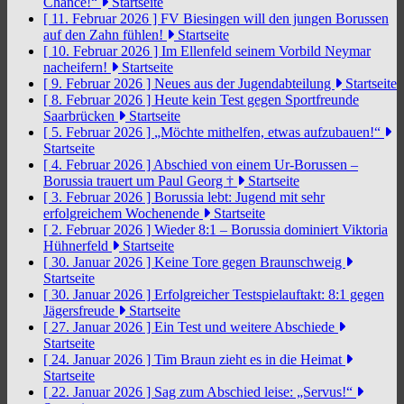
Chance!“
Startseite
[ 11. Februar 2026 ]
FV Biesingen will den jungen Borussen
auf den Zahn fühlen!
Startseite
[ 10. Februar 2026 ]
Im Ellenfeld seinem Vorbild Neymar
nacheifern!
Startseite
[ 9. Februar 2026 ]
Neues aus der Jugendabteilung
Startseite
[ 8. Februar 2026 ]
Heute kein Test gegen Sportfreunde
Saarbrücken
Startseite
[ 5. Februar 2026 ]
„Möchte mithelfen, etwas aufzubauen!“
Startseite
[ 4. Februar 2026 ]
Abschied von einem Ur-Borussen –
Borussia trauert um Paul Georg †
Startseite
[ 3. Februar 2026 ]
Borussia lebt: Jugend mit sehr
erfolgreichem Wochenende
Startseite
[ 2. Februar 2026 ]
Wieder 8:1 – Borussia dominiert Viktoria
Hühnerfeld
Startseite
[ 30. Januar 2026 ]
Keine Tore gegen Braunschweig
Startseite
[ 30. Januar 2026 ]
Erfolgreicher Testspielauftakt: 8:1 gegen
Jägersfreude
Startseite
[ 27. Januar 2026 ]
Ein Test und weitere Abschiede
Startseite
[ 24. Januar 2026 ]
Tim Braun zieht es in die Heimat
Startseite
[ 22. Januar 2026 ]
Sag zum Abschied leise: „Servus!“