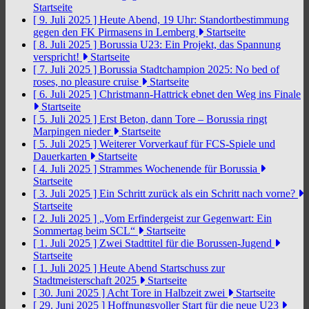
Startseite
[ 9. Juli 2025 ]
Heute Abend, 19 Uhr: Standortbestimmung
gegen den FK Pirmasens in Lemberg
Startseite
[ 8. Juli 2025 ]
Borussia U23: Ein Projekt, das Spannung
verspricht!
Startseite
[ 7. Juli 2025 ]
Borussia Stadtchampion 2025: No bed of
roses, no pleasure cruise
Startseite
[ 6. Juli 2025 ]
Christmann-Hattrick ebnet den Weg ins Finale
Startseite
[ 5. Juli 2025 ]
Erst Beton, dann Tore – Borussia ringt
Marpingen nieder
Startseite
[ 5. Juli 2025 ]
Weiterer Vorverkauf für FCS-Spiele und
Dauerkarten
Startseite
[ 4. Juli 2025 ]
Strammes Wochenende für Borussia
Startseite
[ 3. Juli 2025 ]
Ein Schritt zurück als ein Schritt nach vorne?
Startseite
[ 2. Juli 2025 ]
„Vom Erfindergeist zur Gegenwart: Ein
Sommertag beim SCL“
Startseite
[ 1. Juli 2025 ]
Zwei Stadttitel für die Borussen-Jugend
Startseite
[ 1. Juli 2025 ]
Heute Abend Startschuss zur
Stadtmeisterschaft 2025
Startseite
[ 30. Juni 2025 ]
Acht Tore in Halbzeit zwei
Startseite
[ 29. Juni 2025 ]
Hoffnungsvoller Start für die neue U23