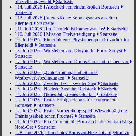
offiziell eingeweiht
Startseite
[ 14. Juli 2026 ]
Abschied von einem großen Borussen
Startseite
[ 12. Juli 2026 ]
Vierer-Kette: Sonntagsnews aus dem
Ellenfeld
Startseite
[ 11. Juli 2026 ]
Im Ellenfeld ist immer was los!
Startseite
[ 10. Juli 2026 ]
Mission Titelverteidigung
Startseite
[ 9. Juli 2026 ]
Ein erfahrener Physiotherapeut ist zurück im
Ellenfeld!
Startseite
[ 8. Juli 2026 ]
Wir stellen vor: Dhiyauldin Fouzi Souysi
Startseite
[ 7. Juli 2026 ]
Wir stellen vor: Darius-Constantin Cherascu
Startseite
[ 6. Juli 2026 ]
„Gute Trainingseinheit unter
Wettbewerbsbedingungen“
Startseite
[ 5. Juli 2026 ]
Zweiter Test – zweiter Sieg
Startseite
[ 5. Juli 2026 ]
Nächste Ausfahrt Bildstock
Startseite
[ 4. Juli 2026 ]
Neues Jahr, neues Glück?!
Startseite
[ 3. Juli 2026 ]
Erstes Erfolgserlebnis für neuformierte
Borussen
Startseite
[ 2. Juli 2026 ]
Erstes Vorbereitungsspiel: Wieweit trägt die
Trainingsarbeit schon Früchte?
Startseite
[ 1. Juli 2026 ]
Fixe Termine für Borussia in der Verbandsliga
Nord-Ost
Startseite
[ 28. Juni 2026 ]
Ein echtes Borussen-Herz hat aufgehört zu