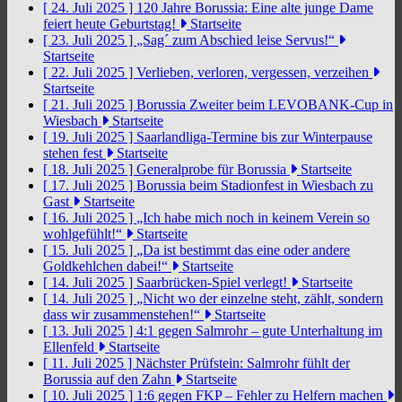
[ 24. Juli 2025 ]
120 Jahre Borussia: Eine alte junge Dame
feiert heute Geburtstag!
Startseite
[ 23. Juli 2025 ]
„Sag´ zum Abschied leise Servus!“
Startseite
[ 22. Juli 2025 ]
Verlieben, verloren, vergessen, verzeihen
Startseite
[ 21. Juli 2025 ]
Borussia Zweiter beim LEVOBANK-Cup in
Wiesbach
Startseite
[ 19. Juli 2025 ]
Saarlandliga-Termine bis zur Winterpause
stehen fest
Startseite
[ 18. Juli 2025 ]
Generalprobe für Borussia
Startseite
[ 17. Juli 2025 ]
Borussia beim Stadionfest in Wiesbach zu
Gast
Startseite
[ 16. Juli 2025 ]
„Ich habe mich noch in keinem Verein so
wohlgefühlt!“
Startseite
[ 15. Juli 2025 ]
„Da ist bestimmt das eine oder andere
Goldkehlchen dabei!“
Startseite
[ 14. Juli 2025 ]
Saarbrücken-Spiel verlegt!
Startseite
[ 14. Juli 2025 ]
„Nicht wo der einzelne steht, zählt, sondern
dass wir zusammenstehen!“
Startseite
[ 13. Juli 2025 ]
4:1 gegen Salmrohr – gute Unterhaltung im
Ellenfeld
Startseite
[ 11. Juli 2025 ]
Nächster Prüfstein: Salmrohr fühlt der
Borussia auf den Zahn
Startseite
[ 10. Juli 2025 ]
1:6 gegen FKP – Fehler zu Helfern machen