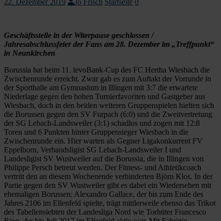
22. Dezember 2019
Jo Frisch
Startseite
0
Geschäftsstelle in der Witerpause geschlossen /
Jahresabschlussfeier der Fans am 28. Dezember im „Treffpunkt“
in Neunkirchen
Borussia hat beim 11. levoBank-Cup des FC Hertha Wiesbach die
Zwischenrunde erreicht. Zwar gab es zum Auftakt der Vorrunde in
der Sporthalle am Gymnasium in Illingen mit 3:7 die erwartete
Niederlage gegen den hohen Turnierfavoriten und Gastgeber aus
Wiesbach, doch in den beiden weiteren Gruppenspielen hielten sich
die Borussen gegen den SV Furpach (6:0) und die Zweitvertretung
der SG Lebach-Landsweiler (3:1) schadlos und zogen mit 12:8
Toren und 6 Punkten hinter Gruppensieger Wiesbach in die
Zwischenrunde ein. Hier warten als Gegner Ligakonkurrent FV
Eppelborn, Verbandsligist SG Lebach-Landsweiler I und
Landesligist SV Wustweiler auf die Borussia, die in Illingen von
Philippe Persch betreut werden. Der Fitness- und Athletikcoach
vertritt den an diesem Wochenende verhinderten Björn Klos. In der
Partie gegen den SV Wustweiler gibt es dabei ein Wiedersehen mit
ehemaligen Borussen: Alexandro Gallace, der bis zum Ende des
Jahres 2106 im Ellenfeld spielte, trägt mittlerweile ebenso das Trikot
des Tabellensiebten der Landesliga Nord wie Torhüter Francesco
Rino, der bis Juli 2017 im Ellenfeld aktiv war. Mit Fabrizio