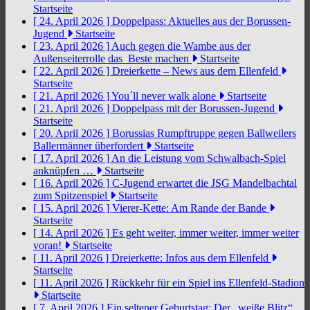
Startseite
[ 24. April 2026 ]
Doppelpass: Aktuelles aus der Borussen-
Jugend
Startseite
[ 23. April 2026 ]
Auch gegen die Wambe aus der
Außenseiterrolle das Beste machen
Startseite
[ 22. April 2026 ]
Dreierkette – News aus dem Ellenfeld
Startseite
[ 21. April 2026 ]
You´ll never walk alone
Startseite
[ 21. April 2026 ]
Doppelpass mit der Borussen-Jugend
Startseite
[ 20. April 2026 ]
Borussias Rumpftruppe gegen Ballweilers
Ballermänner überfordert
Startseite
[ 17. April 2026 ]
An die Leistung vom Schwalbach-Spiel
anknüpfen …
Startseite
[ 16. April 2026 ]
C-Jugend erwartet die JSG Mandelbachtal
zum Spitzenspiel
Startseite
[ 15. April 2026 ]
Vierer-Kette: Am Rande der Bande
Startseite
[ 14. April 2026 ]
Es geht weiter, immer weiter, immer weiter
voran!
Startseite
[ 11. April 2026 ]
Dreierkette: Infos aus dem Ellenfeld
Startseite
[ 11. April 2026 ]
Rückkehr für ein Spiel ins Ellenfeld-Stadion
Startseite
[ 7. April 2026 ]
Ein seltener Geburtstag: Der „weiße Blitz“