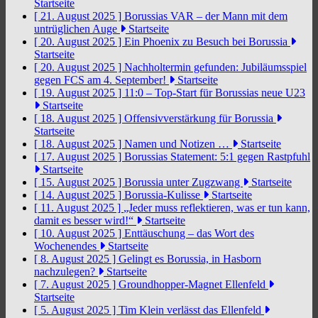
Startseite
[ 21. August 2025 ]
Borussias VAR – der Mann mit dem
untrüglichen Auge
Startseite
[ 20. August 2025 ]
Ein Phoenix zu Besuch bei Borussia
Startseite
[ 20. August 2025 ]
Nachholtermin gefunden: Jubiläumsspiel
gegen FCS am 4. September!
Startseite
[ 19. August 2025 ]
11:0 – Top-Start für Borussias neue U23
Startseite
[ 18. August 2025 ]
Offensivverstärkung für Borussia
Startseite
[ 18. August 2025 ]
Namen und Notizen …
Startseite
[ 17. August 2025 ]
Borussias Statement: 5:1 gegen Rastpfuhl
Startseite
[ 15. August 2025 ]
Borussia unter Zugzwang
Startseite
[ 14. August 2025 ]
Borussia-Kulisse
Startseite
[ 11. August 2025 ]
„Jeder muss reflektieren, was er tun kann,
damit es besser wird!“
Startseite
[ 10. August 2025 ]
Enttäuschung – das Wort des
Wochenendes
Startseite
[ 8. August 2025 ]
Gelingt es Borussia, in Hasborn
nachzulegen?
Startseite
[ 7. August 2025 ]
Groundhopper-Magnet Ellenfeld
Startseite
[ 5. August 2025 ]
Tim Klein verlässt das Ellenfeld