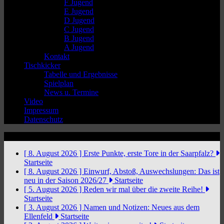
F Jugend
E Jugend
D Jugend
C Jugend
B Jugend
A Jugend
Kontakt
Tischkicker
Tabelle und Ergebnisse
Spielplan
News u. Termine
Video
Impressum
Datenschutz
News Ticker
[ 8. August 2026 ]
Erste Punkte, erste Tore in der Saarpfalz?
Startseite
[ 8. August 2026 ]
Einwurf, Abstoß, Auswechslungen: Das ist
neu in der Saison 2026/27
Startseite
[ 5. August 2026 ]
Reden wir mal über die zweite Reihe!
Startseite
[ 3. August 2026 ]
Namen und Notizen: Neues aus dem
Ellenfeld
Startseite