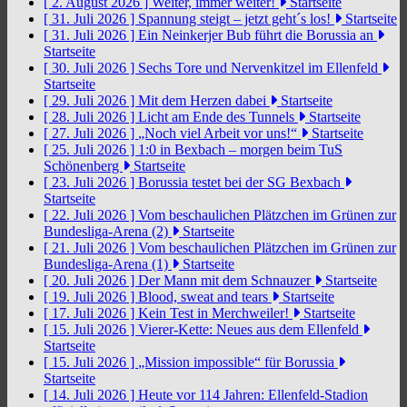
[ 2. August 2026 ]
Weiter, immer weiter!
Startseite
[ 31. Juli 2026 ]
Spannung steigt – jetzt geht´s los!
Startseite
[ 31. Juli 2026 ]
Ein Neinkerjer Bub führt die Borussia an
Startseite
[ 30. Juli 2026 ]
Sechs Tore und Nervenkitzel im Ellenfeld
Startseite
[ 29. Juli 2026 ]
Mit dem Herzen dabei
Startseite
[ 28. Juli 2026 ]
Licht am Ende des Tunnels
Startseite
[ 27. Juli 2026 ]
„Noch viel Arbeit vor uns!“
Startseite
[ 25. Juli 2026 ]
1:0 in Bexbach – morgen beim TuS
Schönenberg
Startseite
[ 23. Juli 2026 ]
Borussia testet bei der SG Bexbach
Startseite
[ 22. Juli 2026 ]
Vom beschaulichen Plätzchen im Grünen zur
Bundesliga-Arena (2)
Startseite
[ 21. Juli 2026 ]
Vom beschaulichen Plätzchen im Grünen zur
Bundesliga-Arena (1)
Startseite
[ 20. Juli 2026 ]
Der Mann mit dem Schnauzer
Startseite
[ 19. Juli 2026 ]
Blood, sweat and tears
Startseite
[ 17. Juli 2026 ]
Kein Test in Merchweiler!
Startseite
[ 15. Juli 2026 ]
Vierer-Kette: Neues aus dem Ellenfeld
Startseite
[ 15. Juli 2026 ]
„Mission impossible“ für Borussia
Startseite
[ 14. Juli 2026 ]
Heute vor 114 Jahren: Ellenfeld-Stadion