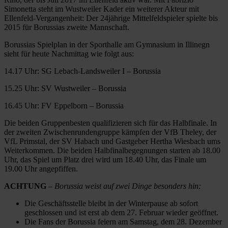
Simonetta steht im Wustweiler Kader ein weiterer Akteur mit
Ellenfeld-Vergangenheit: Der 24jährige Mittelfeldspieler spielte bis
2015 für Borussias zweite Mannschaft.
Borussias Spielplan in der Sporthalle am Gymnasium in Illinegn
sieht für heute Nachmittag wie folgt aus:
14.17 Uhr: SG Lebach-Landsweiler I – Borussia
15.25 Uhr: SV Wustweiler – Borussia
16.45 Uhr: FV Eppelborn – Borussia
Die beiden Gruppenbesten qualifizieren sich für das Halbfinale. In
der zweiten Zwischenrundengruppe kämpfen der VfB Theley, der
VfL Primstal, der SV Habach und Gastgeber Hertha Wiesbach ums
Weiterkommen. Die beiden Halbfinalbegegnungen starten ab 18.00
Uhr, das Spiel um Platz drei wird um 18.40 Uhr, das Finale um
19.00 Uhr angepfiffen.
ACHTUNG
– Borussia weist auf zwei Dinge besonders hin:
Die Geschäftsstelle bleibt in der Winterpause ab sofort
geschlossen und ist erst ab dem 27. Februar wieder geöffnet.
Die Fans der Borussia feiern am Samstag, dem 28. Dezember