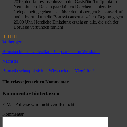
2019, den Jahresabschlusss in der Gaststätte Treffpunkt in
Neunkirchen. Bei ein paar kühlen Bierchen ist hier die
Gelegenheit gegeben, sich über den bisherigen Saisonverlauf
und alles rund um die Borussia auszutauschen. Beginn gegen
20.00 Uhr. Herzliche Einladung ergeht an alle, die sich der
Borussia verbunden fühlen!
Vorheriger
Borussia beim 11. levoBank-Cup zu Gast in Wiesbach
Nächster
Borussia schnappt sich in Wiesbach den Vize-Titel!
Hinterlasse jetzt einen Kommentar
Kommentar hinterlassen
E-Mail Adresse wird nicht veröffentlicht.
Kommentar