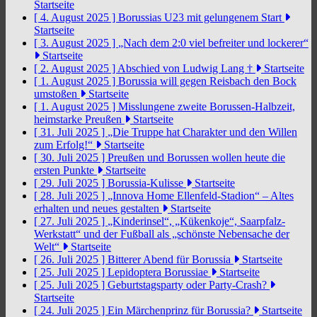
Startseite
[ 4. August 2025 ]
Borussias U23 mit gelungenem Start
Startseite
[ 3. August 2025 ]
„Nach dem 2:0 viel befreiter und lockerer“
Startseite
[ 2. August 2025 ]
Abschied von Ludwig Lang †
Startseite
[ 1. August 2025 ]
Borussia will gegen Reisbach den Bock
umstoßen
Startseite
[ 1. August 2025 ]
Misslungene zweite Borussen-Halbzeit,
heimstarke Preußen
Startseite
[ 31. Juli 2025 ]
„Die Truppe hat Charakter und den Willen
zum Erfolg!“
Startseite
[ 30. Juli 2025 ]
Preußen und Borussen wollen heute die
ersten Punkte
Startseite
[ 29. Juli 2025 ]
Borussia-Kulisse
Startseite
[ 28. Juli 2025 ]
„Innova Home Ellenfeld-Stadion“ – Altes
erhalten und neues gestalten
Startseite
[ 27. Juli 2025 ]
„Kinderinsel“, „Kükenkoje“, Saarpfalz-
Werkstatt“ und der Fußball als „schönste Nebensache der
Welt“
Startseite
[ 26. Juli 2025 ]
Bitterer Abend für Borussia
Startseite
[ 25. Juli 2025 ]
Lepidoptera Borussiae
Startseite
[ 25. Juli 2025 ]
Geburtstagsparty oder Party-Crash?
Startseite
[ 24. Juli 2025 ]
Ein Märchenprinz für Borussia?
Startseite