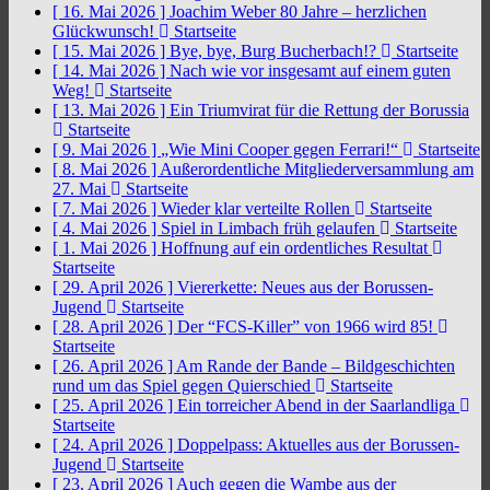
[ 16. Mai 2026 ]
Joachim Weber 80 Jahre – herzlichen
Glückwunsch!
Startseite
[ 15. Mai 2026 ]
Bye, bye, Burg Bucherbach!?
Startseite
[ 14. Mai 2026 ]
Nach wie vor insgesamt auf einem guten
Weg!
Startseite
[ 13. Mai 2026 ]
Ein Triumvirat für die Rettung der Borussia
Startseite
[ 9. Mai 2026 ]
„Wie Mini Cooper gegen Ferrari!“
Startseite
[ 8. Mai 2026 ]
Außerordentliche Mitgliederversammlung am
27. Mai
Startseite
[ 7. Mai 2026 ]
Wieder klar verteilte Rollen
Startseite
[ 4. Mai 2026 ]
Spiel in Limbach früh gelaufen
Startseite
[ 1. Mai 2026 ]
Hoffnung auf ein ordentliches Resultat
Startseite
[ 29. April 2026 ]
Viererkette: Neues aus der Borussen-
Jugend
Startseite
[ 28. April 2026 ]
Der “FCS-Killer” von 1966 wird 85!
Startseite
[ 26. April 2026 ]
Am Rande der Bande – Bildgeschichten
rund um das Spiel gegen Quierschied
Startseite
[ 25. April 2026 ]
Ein torreicher Abend in der Saarlandliga
Startseite
[ 24. April 2026 ]
Doppelpass: Aktuelles aus der Borussen-
Jugend
Startseite
[ 23. April 2026 ]
Auch gegen die Wambe aus der