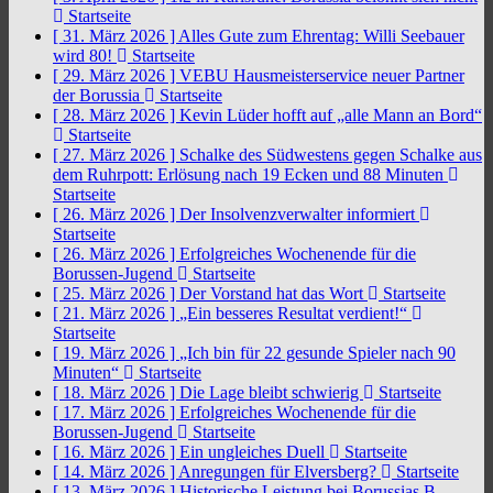
Startseite
[ 31. März 2026 ]
Alles Gute zum Ehrentag: Willi Seebauer
wird 80!
Startseite
[ 29. März 2026 ]
VEBU Hausmeisterservice neuer Partner
der Borussia
Startseite
[ 28. März 2026 ]
Kevin Lüder hofft auf „alle Mann an Bord“
Startseite
[ 27. März 2026 ]
Schalke des Südwestens gegen Schalke aus
dem Ruhrpott: Erlösung nach 19 Ecken und 88 Minuten
Startseite
[ 26. März 2026 ]
Der Insolvenzverwalter informiert
Startseite
[ 26. März 2026 ]
Erfolgreiches Wochenende für die
Borussen-Jugend
Startseite
[ 25. März 2026 ]
Der Vorstand hat das Wort
Startseite
[ 21. März 2026 ]
„Ein besseres Resultat verdient!“
Startseite
[ 19. März 2026 ]
„Ich bin für 22 gesunde Spieler nach 90
Minuten“
Startseite
[ 18. März 2026 ]
Die Lage bleibt schwierig
Startseite
[ 17. März 2026 ]
Erfolgreiches Wochenende für die
Borussen-Jugend
Startseite
[ 16. März 2026 ]
Ein ungleiches Duell
Startseite
[ 14. März 2026 ]
Anregungen für Elversberg?
Startseite
[ 13. März 2026 ]
Historische Leistung bei Borussias B-