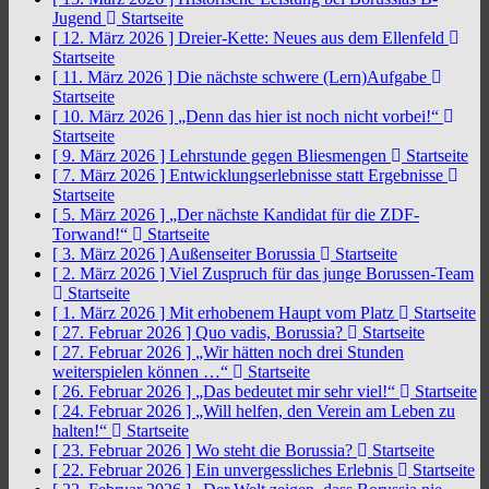
Jugend
Startseite
[ 12. März 2026 ]
Dreier-Kette: Neues aus dem Ellenfeld
Startseite
[ 11. März 2026 ]
Die nächste schwere (Lern)Aufgabe
Startseite
[ 10. März 2026 ]
„Denn das hier ist noch nicht vorbei!“
Startseite
[ 9. März 2026 ]
Lehrstunde gegen Bliesmengen
Startseite
[ 7. März 2026 ]
Entwicklungserlebnisse statt Ergebnisse
Startseite
[ 5. März 2026 ]
„Der nächste Kandidat für die ZDF-
Torwand!“
Startseite
[ 3. März 2026 ]
Außenseiter Borussia
Startseite
[ 2. März 2026 ]
Viel Zuspruch für das junge Borussen-Team
Startseite
[ 1. März 2026 ]
Mit erhobenem Haupt vom Platz
Startseite
[ 27. Februar 2026 ]
Quo vadis, Borussia?
Startseite
[ 27. Februar 2026 ]
„Wir hätten noch drei Stunden
weiterspielen können …“
Startseite
[ 26. Februar 2026 ]
„Das bedeutet mir sehr viel!“
Startseite
[ 24. Februar 2026 ]
„Will helfen, den Verein am Leben zu
halten!“
Startseite
[ 23. Februar 2026 ]
Wo steht die Borussia?
Startseite
[ 22. Februar 2026 ]
Ein unvergessliches Erlebnis
Startseite