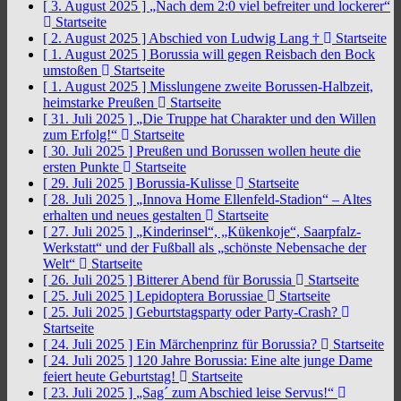
[ 3. August 2025 ]
„Nach dem 2:0 viel befreiter und lockerer“
Startseite
[ 2. August 2025 ]
Abschied von Ludwig Lang †
Startseite
[ 1. August 2025 ]
Borussia will gegen Reisbach den Bock
umstoßen
Startseite
[ 1. August 2025 ]
Misslungene zweite Borussen-Halbzeit,
heimstarke Preußen
Startseite
[ 31. Juli 2025 ]
„Die Truppe hat Charakter und den Willen
zum Erfolg!“
Startseite
[ 30. Juli 2025 ]
Preußen und Borussen wollen heute die
ersten Punkte
Startseite
[ 29. Juli 2025 ]
Borussia-Kulisse
Startseite
[ 28. Juli 2025 ]
„Innova Home Ellenfeld-Stadion“ – Altes
erhalten und neues gestalten
Startseite
[ 27. Juli 2025 ]
„Kinderinsel“, „Kükenkoje“, Saarpfalz-
Werkstatt“ und der Fußball als „schönste Nebensache der
Welt“
Startseite
[ 26. Juli 2025 ]
Bitterer Abend für Borussia
Startseite
[ 25. Juli 2025 ]
Lepidoptera Borussiae
Startseite
[ 25. Juli 2025 ]
Geburtstagsparty oder Party-Crash?
Startseite
[ 24. Juli 2025 ]
Ein Märchenprinz für Borussia?
Startseite
[ 24. Juli 2025 ]
120 Jahre Borussia: Eine alte junge Dame
feiert heute Geburtstag!
Startseite
[ 23. Juli 2025 ]
„Sag´ zum Abschied leise Servus!“