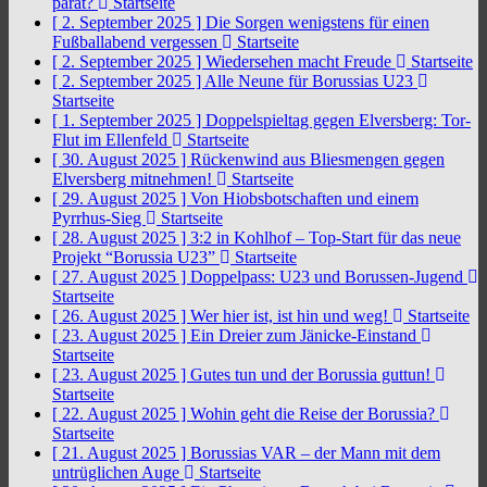
parat?
Startseite
[ 2. September 2025 ]
Die Sorgen wenigstens für einen
Fußballabend vergessen
Startseite
[ 2. September 2025 ]
Wiedersehen macht Freude
Startseite
[ 2. September 2025 ]
Alle Neune für Borussias U23
Startseite
[ 1. September 2025 ]
Doppelspieltag gegen Elversberg: Tor-
Flut im Ellenfeld
Startseite
[ 30. August 2025 ]
Rückenwind aus Bliesmengen gegen
Elversberg mitnehmen!
Startseite
[ 29. August 2025 ]
Von Hiobsbotschaften und einem
Pyrrhus-Sieg
Startseite
[ 28. August 2025 ]
3:2 in Kohlhof – Top-Start für das neue
Projekt “Borussia U23”
Startseite
[ 27. August 2025 ]
Doppelpass: U23 und Borussen-Jugend
Startseite
[ 26. August 2025 ]
Wer hier ist, ist hin und weg!
Startseite
[ 23. August 2025 ]
Ein Dreier zum Jänicke-Einstand
Startseite
[ 23. August 2025 ]
Gutes tun und der Borussia guttun!
Startseite
[ 22. August 2025 ]
Wohin geht die Reise der Borussia?
Startseite
[ 21. August 2025 ]
Borussias VAR – der Mann mit dem
untrüglichen Auge
Startseite