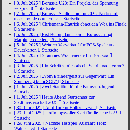
[ 8. Juli 2025 ]
Borussia U23: Ein Projekt, das Spannung
verspricht!
Startseite
[ 7. Juli 2025 ]
Borussia Stadtchampion 2025: No bed of
roses, no pleasure cruise
Startseite
[ 6. Juli 2025 ]
Christmann-Hattrick ebnet den Weg ins Finale
Startseite
[ 5. Juli 2025 ]
Erst Beton, dann Tore – Borussia ringt
Marpingen nieder
Startseite
[ 5. Juli 2025 ]
Weiterer Vorverkauf für FCS-Spiele und
Dauerkarten
Startseite
[ 4. Juli 2025 ]
Strammes Wochenende für Borussia
Startseite
[ 3. Juli 2025 ]
Ein Schritt zurück als ein Schritt nach vorne?
Startseite
[ 2. Juli 2025 ]
„Vom Erfindergeist zur Gegenwart: Ein
Sommertag beim SCL“
Startseite
[ 1. Juli 2025 ]
Zwei Stadttitel für die Borussen-Jugend
Startseite
[ 1. Juli 2025 ]
Heute Abend Startschuss zur
Stadtmeisterschaft 2025
Startseite
[ 30. Juni 2025 ]
Acht Tore in Halbzeit zwei
Startseite
[ 29. Juni 2025 ]
Hoffnungsvoller Start für die neue U23
Startseite
[ 29. Juni 2025 ]
Nächste Testspiel-Ausfahrt: Holz-
Wahlschied
Startseite