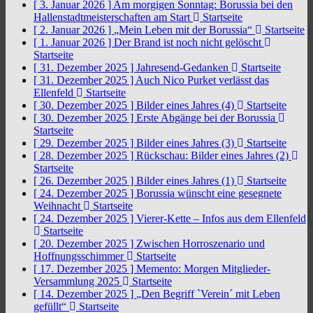
[ 3. Januar 2026 ]
Am morgigen Sonntag: Borussia bei den
Hallenstadtmeisterschaften am Start
Startseite
[ 2. Januar 2026 ]
„Mein Leben mit der Borussia“
Startseite
[ 1. Januar 2026 ]
Der Brand ist noch nicht gelöscht
Startseite
[ 31. Dezember 2025 ]
Jahresend-Gedanken
Startseite
[ 31. Dezember 2025 ]
Auch Nico Purket verlässt das
Ellenfeld
Startseite
[ 30. Dezember 2025 ]
Bilder eines Jahres (4)
Startseite
[ 30. Dezember 2025 ]
Erste Abgänge bei der Borussia
Startseite
[ 29. Dezember 2025 ]
Bilder eines Jahres (3)
Startseite
[ 28. Dezember 2025 ]
Rückschau: Bilder eines Jahres (2)
Startseite
[ 26. Dezember 2025 ]
Bilder eines Jahres (1)
Startseite
[ 24. Dezember 2025 ]
Borussia wünscht eine gesegnete
Weihnacht
Startseite
[ 24. Dezember 2025 ]
Vierer-Kette – Infos aus dem Ellenfeld
Startseite
[ 20. Dezember 2025 ]
Zwischen Horroszenario und
Hoffnungsschimmer
Startseite
[ 17. Dezember 2025 ]
Memento: Morgen Mitglieder-
Versammlung 2025
Startseite
[ 14. Dezember 2025 ]
„Den Begriff `Verein´ mit Leben
gefüllt“
Startseite