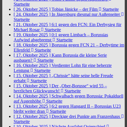
Startseite
[ 26. Oktober 2025 ]
Tobias Jänicke – der Film
Startseite
[ 24. Oktober 2025 ]
In Jägersburg diesmal nur Außenseiter
Startseite
[ 21. Oktober 2025 ]
6:1 gegen den FCN: Ein Derbysieg für
Michael Rosar
Startseite
[ 19. Oktober 2025 ]
0:1 gegen Limbach – Borussias
Aufwind abgebremst
Startseite
[ 18. Oktober 2025 ]
Borussia gegen FCN 21 – Derbytime im
Ellenfeld
Startseite
[ 17. Oktober 2025 ]
Kann Borussia die kleine Serie
ausbauen?
Startseite
[ 16. Oktober 2025 ]
Verdienter Lohn für eine beherzte
Leistung
Startseite
[ 15. Oktober 2025 ]
„Chrissie“ hätte seine helle Freude
gehabt
Startseite
[ 15. Oktober 2025 ]
Der „Ober-Borusse“ wird 55 –
herzlichen Glückwunsch!
Startseite
[ 14. Oktober 2025 ]
Schwalbach gegen Borussia: Pokalduell
auf Augenhöhe
Startseite
[ 13. Oktober 2025 ]
6:2 gegen Hangard II – Borussias U23
bleibt weiter dran
Startseite
[ 12. Oktober 2025 ]
Dreckige drei Punkte am Franzenhaus
Startseite
[ 10. Oktober 2025 ]
Nächste Ausfahrt Quierschied