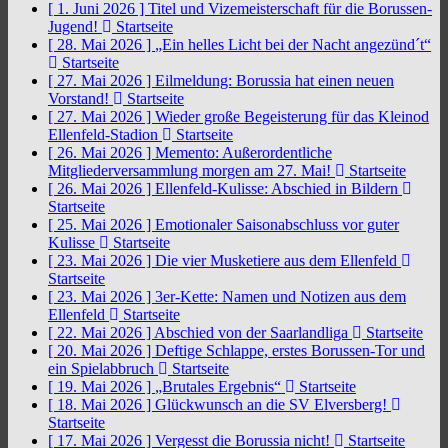
[ 1. Juni 2026 ]
Titel und Vizemeisterschaft für die Borussen-
Jugend!
Startseite
[ 28. Mai 2026 ]
„Ein helles Licht bei der Nacht angezünd´t“
Startseite
[ 27. Mai 2026 ]
Eilmeldung: Borussia hat einen neuen
Vorstand!
Startseite
[ 27. Mai 2026 ]
Wieder große Begeisterung für das Kleinod
Ellenfeld-Stadion
Startseite
[ 26. Mai 2026 ]
Memento: Außerordentliche
Mitgliederversammlung morgen am 27. Mai!
Startseite
[ 26. Mai 2026 ]
Ellenfeld-Kulisse: Abschied in Bildern
Startseite
[ 25. Mai 2026 ]
Emotionaler Saisonabschluss vor guter
Kulisse
Startseite
[ 23. Mai 2026 ]
Die vier Musketiere aus dem Ellenfeld
Startseite
[ 23. Mai 2026 ]
3er-Kette: Namen und Notizen aus dem
Ellenfeld
Startseite
[ 22. Mai 2026 ]
Abschied von der Saarlandliga
Startseite
[ 20. Mai 2026 ]
Deftige Schlappe, erstes Borussen-Tor und
ein Spielabbruch
Startseite
[ 19. Mai 2026 ]
„Brutales Ergebnis“
Startseite
[ 18. Mai 2026 ]
Glückwunsch an die SV Elversberg!
Startseite
[ 17. Mai 2026 ]
Vergesst die Borussia nicht!
Startseite