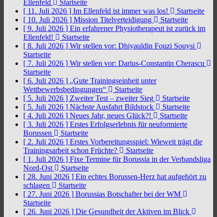
Ellenfeld
Startseite
[ 11. Juli 2026 ]
Im Ellenfeld ist immer was los!
Startseite
[ 10. Juli 2026 ]
Mission Titelverteidigung
Startseite
[ 9. Juli 2026 ]
Ein erfahrener Physiotherapeut ist zurück im
Ellenfeld!
Startseite
[ 8. Juli 2026 ]
Wir stellen vor: Dhiyauldin Fouzi Souysi
Startseite
[ 7. Juli 2026 ]
Wir stellen vor: Darius-Constantin Cherascu
Startseite
[ 6. Juli 2026 ]
„Gute Trainingseinheit unter
Wettbewerbsbedingungen“
Startseite
[ 5. Juli 2026 ]
Zweiter Test – zweiter Sieg
Startseite
[ 5. Juli 2026 ]
Nächste Ausfahrt Bildstock
Startseite
[ 4. Juli 2026 ]
Neues Jahr, neues Glück?!
Startseite
[ 3. Juli 2026 ]
Erstes Erfolgserlebnis für neuformierte
Borussen
Startseite
[ 2. Juli 2026 ]
Erstes Vorbereitungsspiel: Wieweit trägt die
Trainingsarbeit schon Früchte?
Startseite
[ 1. Juli 2026 ]
Fixe Termine für Borussia in der Verbandsliga
Nord-Ost
Startseite
[ 28. Juni 2026 ]
Ein echtes Borussen-Herz hat aufgehört zu
schlagen
Startseite
[ 27. Juni 2026 ]
Borussias Botschafter bei der WM
Startseite
[ 26. Juni 2026 ]
Die Gesundheit der Aktiven im Blick