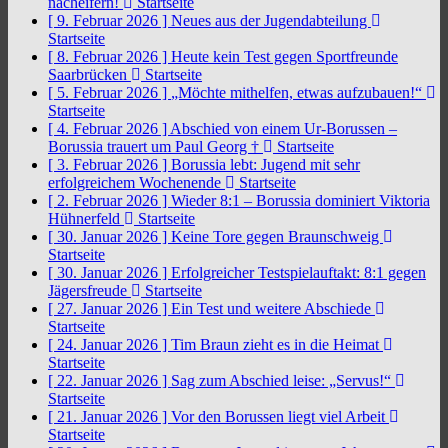
nacheifern!
Startseite
[ 9. Februar 2026 ]
Neues aus der Jugendabteilung
Startseite
[ 8. Februar 2026 ]
Heute kein Test gegen Sportfreunde
Saarbrücken
Startseite
[ 5. Februar 2026 ]
„Möchte mithelfen, etwas aufzubauen!“
Startseite
[ 4. Februar 2026 ]
Abschied von einem Ur-Borussen –
Borussia trauert um Paul Georg †
Startseite
[ 3. Februar 2026 ]
Borussia lebt: Jugend mit sehr
erfolgreichem Wochenende
Startseite
[ 2. Februar 2026 ]
Wieder 8:1 – Borussia dominiert Viktoria
Hühnerfeld
Startseite
[ 30. Januar 2026 ]
Keine Tore gegen Braunschweig
Startseite
[ 30. Januar 2026 ]
Erfolgreicher Testspielauftakt: 8:1 gegen
Jägersfreude
Startseite
[ 27. Januar 2026 ]
Ein Test und weitere Abschiede
Startseite
[ 24. Januar 2026 ]
Tim Braun zieht es in die Heimat
Startseite
[ 22. Januar 2026 ]
Sag zum Abschied leise: „Servus!“
Startseite
[ 21. Januar 2026 ]
Vor den Borussen liegt viel Arbeit
Startseite