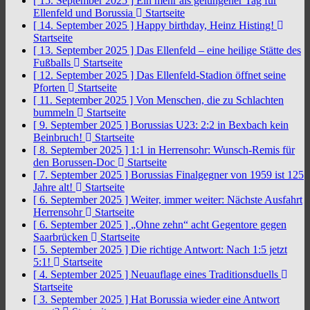
[ 15. September 2025 ]
Ein mehr als gelungener Tag für
Ellenfeld und Borussia
Startseite
[ 14. September 2025 ]
Happy birthday, Heinz Histing!
Startseite
[ 13. September 2025 ]
Das Ellenfeld – eine heilige Stätte des
Fußballs
Startseite
[ 12. September 2025 ]
Das Ellenfeld-Stadion öffnet seine
Pforten
Startseite
[ 11. September 2025 ]
Von Menschen, die zu Schlachten
bummeln
Startseite
[ 9. September 2025 ]
Borussias U23: 2:2 in Bexbach kein
Beinbruch!
Startseite
[ 8. September 2025 ]
1:1 in Herrensohr: Wunsch-Remis für
den Borussen-Doc
Startseite
[ 7. September 2025 ]
Borussias Finalgegner von 1959 ist 125
Jahre alt!
Startseite
[ 6. September 2025 ]
Weiter, immer weiter: Nächste Ausfahrt
Herrensohr
Startseite
[ 6. September 2025 ]
„Ohne zehn“ acht Gegentore gegen
Saarbrücken
Startseite
[ 5. September 2025 ]
Die richtige Antwort: Nach 1:5 jetzt
5:1!
Startseite
[ 4. September 2025 ]
Neuauflage eines Traditionsduells
Startseite
[ 3. September 2025 ]
Hat Borussia wieder eine Antwort