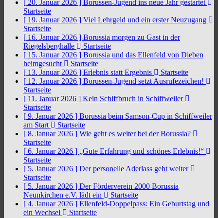
[ 20. Januar 2026 ]
Borussen-Jugend ins neue Jahr gestartet
Startseite
[ 19. Januar 2026 ]
Viel Lehrgeld und ein erster Neuzugang
Startseite
[ 16. Januar 2026 ]
Borussia morgen zu Gast in der
Riegelsberghalle
Startseite
[ 15. Januar 2026 ]
Borussia und das Ellenfeld von Dieben
heimgesucht
Startseite
[ 13. Januar 2026 ]
Erlebnis statt Ergebnis
Startseite
[ 12. Januar 2026 ]
Borussen-Jugend setzt Ausrufezeichen!
Startseite
[ 11. Januar 2026 ]
Kein Schiffbruch in Schiffweiler
Startseite
[ 9. Januar 2026 ]
Borussia beim Samson-Cup in Schiffweiler
am Start
Startseite
[ 8. Januar 2026 ]
Wie geht es weiter bei der Borussia?
Startseite
[ 6. Januar 2026 ]
„Gute Erfahrung und schönes Erlebnis!“
Startseite
[ 5. Januar 2026 ]
Der personelle Aderlass geht weiter
Startseite
[ 5. Januar 2026 ]
Der Förderverein 2000 Borussia
Neunkirchen e.V. lädt ein
Startseite
[ 4. Januar 2026 ]
Ellenfeld-Doppelpass: Ein Geburtstag und
ein Wechsel
Startseite