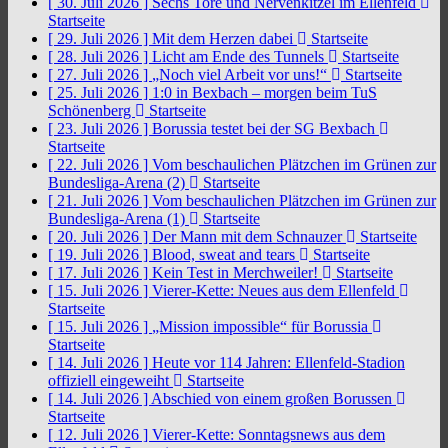
[ 30. Juli 2026 ]
Sechs Tore und Nervenkitzel im Ellenfeld
Startseite
[ 29. Juli 2026 ]
Mit dem Herzen dabei
Startseite
[ 28. Juli 2026 ]
Licht am Ende des Tunnels
Startseite
[ 27. Juli 2026 ]
„Noch viel Arbeit vor uns!“
Startseite
[ 25. Juli 2026 ]
1:0 in Bexbach – morgen beim TuS
Schönenberg
Startseite
[ 23. Juli 2026 ]
Borussia testet bei der SG Bexbach
Startseite
[ 22. Juli 2026 ]
Vom beschaulichen Plätzchen im Grünen zur
Bundesliga-Arena (2)
Startseite
[ 21. Juli 2026 ]
Vom beschaulichen Plätzchen im Grünen zur
Bundesliga-Arena (1)
Startseite
[ 20. Juli 2026 ]
Der Mann mit dem Schnauzer
Startseite
[ 19. Juli 2026 ]
Blood, sweat and tears
Startseite
[ 17. Juli 2026 ]
Kein Test in Merchweiler!
Startseite
[ 15. Juli 2026 ]
Vierer-Kette: Neues aus dem Ellenfeld
Startseite
[ 15. Juli 2026 ]
„Mission impossible“ für Borussia
Startseite
[ 14. Juli 2026 ]
Heute vor 114 Jahren: Ellenfeld-Stadion
offiziell eingeweiht
Startseite
[ 14. Juli 2026 ]
Abschied von einem großen Borussen
Startseite
[ 12. Juli 2026 ]
Vierer-Kette: Sonntagsnews aus dem