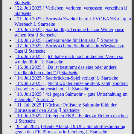
Startseite
[ 22. Juli 2025 ]
Verlieben, verloren, vergessen, verzeihen
Startseite
[ 21. Juli 2025 ]
Borussia Zweiter beim LEVOBANK-Cup in
Wiesbach
Startseite
[ 19. Juli 2025 ]
Saarlandliga-Termine bis zur Winterpause
stehen fest
Startseite
[ 18. Juli 2025 ]
Generalprobe für Borussia
Startseite
[ 17. Juli 2025 ]
Borussia beim Stadionfest in Wiesbach zu
Gast
Startseite
[ 16. Juli 2025 ]
„Ich habe mich noch in keinem Verein so
wohlgefühlt!“
Startseite
[ 15. Juli 2025 ]
„Da ist bestimmt das eine oder andere
Goldkehlchen dabei!“
Startseite
[ 14. Juli 2025 ]
Saarbrücken-Spiel verlegt!
Startseite
[ 14. Juli 2025 ]
„Nicht wo der einzelne steht, zählt, sondern
dass wir zusammenstehen!“
Startseite
[ 13. Juli 2025 ]
4:1 gegen Salmrohr – gute Unterhaltung im
Ellenfeld
Startseite
[ 11. Juli 2025 ]
Nächster Prüfstein: Salmrohr fühlt der
Borussia auf den Zahn
Startseite
[ 10. Juli 2025 ]
1:6 gegen FKP – Fehler zu Helfern machen
Startseite
[ 9. Juli 2025 ]
Heute Abend, 19 Uhr: Standortbestimmung
gegen den FK Pirmasens in Lemberg
Startseite