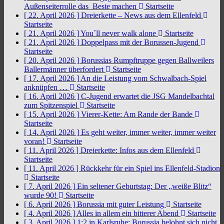
Außenseiterrolle das Beste machen
Startseite
[ 22. April 2026 ]
Dreierkette – News aus dem Ellenfeld
Startseite
[ 21. April 2026 ]
You´ll never walk alone
Startseite
[ 21. April 2026 ]
Doppelpass mit der Borussen-Jugend
Startseite
[ 20. April 2026 ]
Borussias Rumpftruppe gegen Ballweilers
Ballermänner überfordert
Startseite
[ 17. April 2026 ]
An die Leistung vom Schwalbach-Spiel
anknüpfen …
Startseite
[ 16. April 2026 ]
C-Jugend erwartet die JSG Mandelbachtal
zum Spitzenspiel
Startseite
[ 15. April 2026 ]
Vierer-Kette: Am Rande der Bande
Startseite
[ 14. April 2026 ]
Es geht weiter, immer weiter, immer weiter
voran!
Startseite
[ 11. April 2026 ]
Dreierkette: Infos aus dem Ellenfeld
Startseite
[ 11. April 2026 ]
Rückkehr für ein Spiel ins Ellenfeld-Stadion
Startseite
[ 7. April 2026 ]
Ein seltener Geburtstag: Der „weiße Blitz“
wurde 90!
Startseite
[ 6. April 2026 ]
Borussia mit guter Leistung
Startseite
[ 4. April 2026 ]
Alles in allem ein bitterer Abend
Startseite
[ 3. April 2026 ]
1:2 in Karlsruhe: Borussia belohnt sich nicht