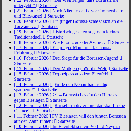
[ 22. Februar 2026 ]
„Der Welt zeigen, dass Borussia nie
untergeht!“
Startseite
[ 21. Februar 2026 ]
Nach Altenkessel ist vor Ommersheim
und Blieskastel
Startseite
[ 20. Februar 2026 ]
Ein junger Borusse schießt sich an die
Torwand …
Startseite
[ 19. Februar 2026 ]
Historisch gesehen sogar ein kleines
Traditionsduell
Startseite
[ 18. Februar 2026 ]
Wie Phönix aus der Asche …
Startseite
[ 17. Februar 2026 ]
Ein junger Mann mit Tasmania-
Erfahrung
Startseite
[ 16. Februar 2026 ]
Drei Siege für die Borussen-Jugend
Startseite
[ 15. Februar 2026 ]
Den Mutigen gehört die Welt
Startseite
[ 15. Februar 2026 ]
Doppelpass aus dem Ellenfeld
Startseite
[ 14. Februar 2026 ]
„Finde den Neuaufbau richtig
spannend!“
Startseite
[ 13. Februar 2026 ]
2:1 – Borussia besteht den Härtetest
gegen Biesingen
Startseite
[ 12. Februar 2026 ]
„Bin sehr motiviert und dankbar für die
Chance!“
Startseite
[ 11. Februar 2026 ]
FV Biesingen will den jungen Borussen
auf den Zahn fühlen!
Startseite
[ 10. Februar 2026 ]
Im Ellenfeld seinem Vorbild Neymar