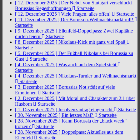
[ 12. Dezember 2025 ]
Der Nebel von Stuttgart verschluckt
Borussias Siegeshoffnungen
Startseite
[ 12. Dezember 2025 ]
Viele Fragen, alles offen!
Startseite
[ 11. Dezember 2025 ]
Der Borussen-Weihnachtsmarkt ruft!
Startseite
[ 9. Dezember 2025 ]
Ellenfeld-Doppelpass: Zwei Kapitäne
dürfen feiern
Startseite
[ 8. Dezember 2025 ]
Nikolaus-Kick mit ganz viel Spaß
Startseite
[ 5. Dezember 2025 ]
Der Fußball-Nikolaus bei Borussia zu
Gast
Startseite
[ 4. Dezember 2025 ]
Was auch auf dem Spiel steht
Startseite
[ 4. Dezember 2025 ]
Nikolaus-Turnier und Weihnachtsmarkt
Startseite
[ 3. Dezember 2025 ]
Borussias Not stößt auf viele
Emotionen
Startseite
[ 2. Dezember 2025 ]
Mit Moral und Charakter zum 2:1 über
Hasborn
Startseite
[ 1. Dezember 2025 ]
Insolvenzantrag eingereicht
Startseite
[ 30. November 2025 ]
Ein letztes Mal?
Startseite
[ 28. November 2025 ]
Kann Borussia der „black week”
trotzen?
Startseite
[ 28. November 2025 ]
Doppelpass: Aktuelles aus dem
Ellenfeld
Startseite