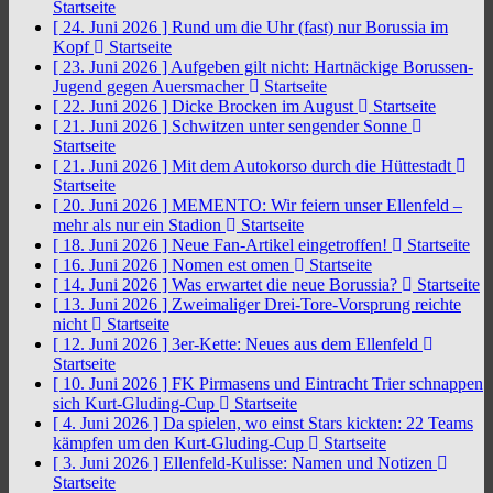
Startseite
[ 24. Juni 2026 ]
Rund um die Uhr (fast) nur Borussia im
Kopf
Startseite
[ 23. Juni 2026 ]
Aufgeben gilt nicht: Hartnäckige Borussen-
Jugend gegen Auersmacher
Startseite
[ 22. Juni 2026 ]
Dicke Brocken im August
Startseite
[ 21. Juni 2026 ]
Schwitzen unter sengender Sonne
Startseite
[ 21. Juni 2026 ]
Mit dem Autokorso durch die Hüttestadt
Startseite
[ 20. Juni 2026 ]
MEMENTO: Wir feiern unser Ellenfeld –
mehr als nur ein Stadion
Startseite
[ 18. Juni 2026 ]
Neue Fan-Artikel eingetroffen!
Startseite
[ 16. Juni 2026 ]
Nomen est omen
Startseite
[ 14. Juni 2026 ]
Was erwartet die neue Borussia?
Startseite
[ 13. Juni 2026 ]
Zweimaliger Drei-Tore-Vorsprung reichte
nicht
Startseite
[ 12. Juni 2026 ]
3er-Kette: Neues aus dem Ellenfeld
Startseite
[ 10. Juni 2026 ]
FK Pirmasens und Eintracht Trier schnappen
sich Kurt-Gluding-Cup
Startseite
[ 4. Juni 2026 ]
Da spielen, wo einst Stars kickten: 22 Teams
kämpfen um den Kurt-Gluding-Cup
Startseite
[ 3. Juni 2026 ]
Ellenfeld-Kulisse: Namen und Notizen
Startseite