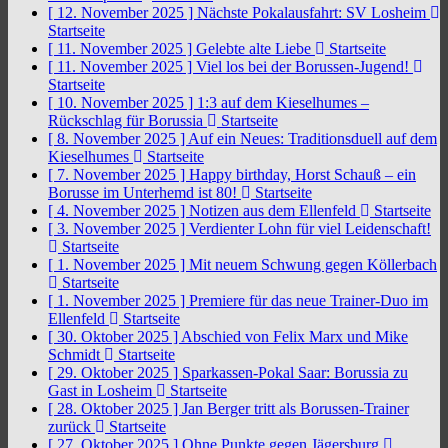
[ 12. November 2025 ]
Nächste Pokalausfahrt: SV Losheim
Startseite
[ 11. November 2025 ]
Gelebte alte Liebe
Startseite
[ 11. November 2025 ]
Viel los bei der Borussen-Jugend!
Startseite
[ 10. November 2025 ]
1:3 auf dem Kieselhumes –
Rückschlag für Borussia
Startseite
[ 8. November 2025 ]
Auf ein Neues: Traditionsduell auf dem
Kieselhumes
Startseite
[ 7. November 2025 ]
Happy birthday, Horst Schauß – ein
Borusse im Unterhemd ist 80!
Startseite
[ 4. November 2025 ]
Notizen aus dem Ellenfeld
Startseite
[ 3. November 2025 ]
Verdienter Lohn für viel Leidenschaft!
Startseite
[ 1. November 2025 ]
Mit neuem Schwung gegen Köllerbach
Startseite
[ 1. November 2025 ]
Premiere für das neue Trainer-Duo im
Ellenfeld
Startseite
[ 30. Oktober 2025 ]
Abschied von Felix Marx und Mike
Schmidt
Startseite
[ 29. Oktober 2025 ]
Sparkassen-Pokal Saar: Borussia zu
Gast in Losheim
Startseite
[ 28. Oktober 2025 ]
Jan Berger tritt als Borussen-Trainer
zurück
Startseite
[ 27. Oktober 2025 ]
Ohne Punkte gegen Jägersburg