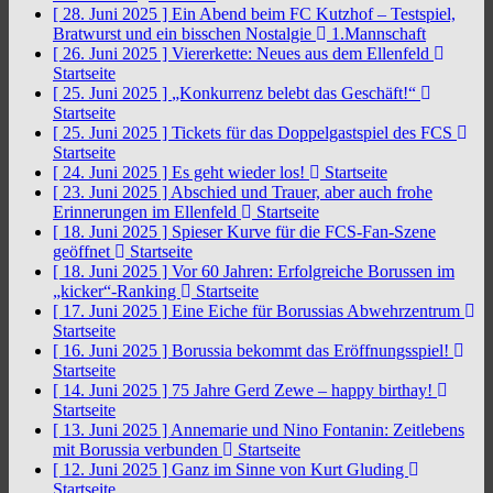
[ 28. Juni 2025 ]
Ein Abend beim FC Kutzhof – Testspiel,
Bratwurst und ein bisschen Nostalgie
1.Mannschaft
[ 26. Juni 2025 ]
Viererkette: Neues aus dem Ellenfeld
Startseite
[ 25. Juni 2025 ]
„Konkurrenz belebt das Geschäft!“
Startseite
[ 25. Juni 2025 ]
Tickets für das Doppelgastspiel des FCS
Startseite
[ 24. Juni 2025 ]
Es geht wieder los!
Startseite
[ 23. Juni 2025 ]
Abschied und Trauer, aber auch frohe
Erinnerungen im Ellenfeld
Startseite
[ 18. Juni 2025 ]
Spieser Kurve für die FCS-Fan-Szene
geöffnet
Startseite
[ 18. Juni 2025 ]
Vor 60 Jahren: Erfolgreiche Borussen im
„kicker“-Ranking
Startseite
[ 17. Juni 2025 ]
Eine Eiche für Borussias Abwehrzentrum
Startseite
[ 16. Juni 2025 ]
Borussia bekommt das Eröffnungsspiel!
Startseite
[ 14. Juni 2025 ]
75 Jahre Gerd Zewe – happy birthay!
Startseite
[ 13. Juni 2025 ]
Annemarie und Nino Fontanin: Zeitlebens
mit Borussia verbunden
Startseite
[ 12. Juni 2025 ]
Ganz im Sinne von Kurt Gluding
Startseite