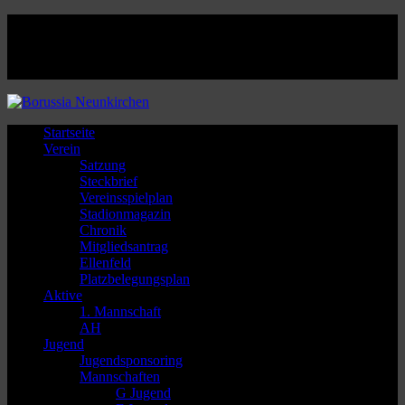
Facebook
Twitter
Instagram
Youtube
Startseite
Verein
Satzung
Steckbrief
Vereinsspielplan
Stadionmagazin
Chronik
Mitgliedsantrag
Ellenfeld
Platzbelegungsplan
Aktive
1. Mannschaft
AH
Jugend
Jugendsponsoring
Mannschaften
G Jugend