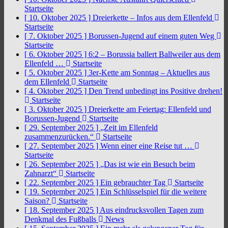
Startseite
[ 10. Oktober 2025 ]
Dreierkette – Infos aus dem Ellenfeld
Startseite
[ 7. Oktober 2025 ]
Borussen-Jugend auf einem guten Weg
Startseite
[ 6. Oktober 2025 ]
6:2 – Borussia ballert Ballweiler aus dem
Ellenfeld …
Startseite
[ 5. Oktober 2025 ]
3er-Kette am Sonntag – Aktuelles aus
dem Ellenfeld
Startseite
[ 4. Oktober 2025 ]
Den Trend unbedingt ins Positive drehen!
Startseite
[ 3. Oktober 2025 ]
Dreierkette am Feiertag: Ellenfeld und
Borussen-Jugend
Startseite
[ 29. September 2025 ]
„Zeit im Ellenfeld
zusammenzurücken.“
Startseite
[ 27. September 2025 ]
Wenn einer eine Reise tut …
Startseite
[ 26. September 2025 ]
„Das ist wie ein Besuch beim
Zahnarzt“
Startseite
[ 22. September 2025 ]
Ein gebrauchter Tag
Startseite
[ 19. September 2025 ]
Ein Schlüsselspiel für die weitere
Saison?
Startseite
[ 18. September 2025 ]
Aus eindrucksvollen Tagen zum
Denkmal des Fußballs
News