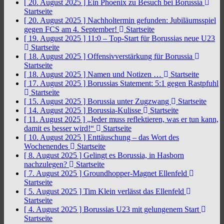
[ 20. August 2025 ]
Ein Phoenix zu Besuch bei Borussia
Startseite
[ 20. August 2025 ]
Nachholtermin gefunden: Jubiläumsspiel
gegen FCS am 4. September!
Startseite
[ 19. August 2025 ]
11:0 – Top-Start für Borussias neue U23
Startseite
[ 18. August 2025 ]
Offensivverstärkung für Borussia
Startseite
[ 18. August 2025 ]
Namen und Notizen …
Startseite
[ 17. August 2025 ]
Borussias Statement: 5:1 gegen Rastpfuhl
Startseite
[ 15. August 2025 ]
Borussia unter Zugzwang
Startseite
[ 14. August 2025 ]
Borussia-Kulisse
Startseite
[ 11. August 2025 ]
„Jeder muss reflektieren, was er tun kann,
damit es besser wird!“
Startseite
[ 10. August 2025 ]
Enttäuschung – das Wort des
Wochenendes
Startseite
[ 8. August 2025 ]
Gelingt es Borussia, in Hasborn
nachzulegen?
Startseite
[ 7. August 2025 ]
Groundhopper-Magnet Ellenfeld
Startseite
[ 5. August 2025 ]
Tim Klein verlässt das Ellenfeld
Startseite
[ 4. August 2025 ]
Borussias U23 mit gelungenem Start
Startseite