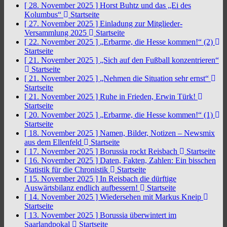
[ 28. November 2025 ]
Horst Buhtz und das „Ei des
Kolumbus“
Startseite
[ 27. November 2025 ]
Einladung zur Mitglieder-
Versammlung 2025
Startseite
[ 22. November 2025 ]
„Erbarme, die Hesse kommen!“ (2)
Startseite
[ 21. November 2025 ]
„Sich auf den Fußball konzentrieren“
Startseite
[ 21. November 2025 ]
„Nehmen die Situation sehr ernst“
Startseite
[ 21. November 2025 ]
Ruhe in Frieden, Erwin Türk!
Startseite
[ 20. November 2025 ]
„Erbarme, die Hesse kommen!“ (1)
Startseite
[ 18. November 2025 ]
Namen, Bilder, Notizen – Newsmix
aus dem Ellenfeld
Startseite
[ 17. November 2025 ]
Borussia rockt Reisbach
Startseite
[ 16. November 2025 ]
Daten, Fakten, Zahlen: Ein bisschen
Statistik für die Chronistik
Startseite
[ 15. November 2025 ]
In Reisbach die dürftige
Auswärtsbilanz endlich aufbessern!
Startseite
[ 14. November 2025 ]
Wiedersehen mit Markus Kneip
Startseite
[ 13. November 2025 ]
Borussia überwintert im
Saarlandpokal
Startseite