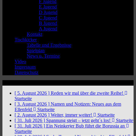
F Jugend
E Jugend
D Jugend
C Jugend
B Jugend
A Jugend
Kontakt
Tischkicker
Tabelle und Ergebnisse
Spielplan
News u. Termine
Video
Impressum
Datenschutz
News Ticker
[ 5. August 2026 ]
Reden wir mal über die zweite Reihe!
Startseite
[ 3. August 2026 ]
Namen und Notizen: Neues aus dem
Ellenfeld
Startseite
[ 2. August 2026 ]
Weiter, immer weiter!
Startseite
[ 31. Juli 2026 ]
Spannung steigt – jetzt geht´s los!
Startseite
[ 31. Juli 2026 ]
Ein Neinkerjer Bub führt die Borussia an
Startseite