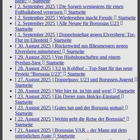
parat?
Startseite
[ 2. September 2025 ]
Die Sorgen wenigstens für einen
Fußballabend vergessen
Startseite
[ 2. September 2025 ]
Wiedersehen macht Freude
Startseite
[ 2. September 2025 ]
Alle Neune für Borussias U23
Startseite
[ 1. September 2025 ]
Doppelspieltag gegen Elversberg: Tor-
Flut im Ellenfeld
Startseite
[ 30. August 2025 ]
Rückenwind aus Bliesmengen gegen
Elversberg mitnehmen!
Startseite
[ 29. August 2025 ]
Von Hiobsbotschaften und einem
Pyrrhus-Sieg
Startseite
[ 28. August 2025 ]
3:2 in Kohlhof – Top-Start für das neue
Projekt “Borussia U23”
Startseite
[ 27. August 2025 ]
Doppelpass: U23 und Borussen-Jugend
Startseite
[ 26. August 2025 ]
Wer hier ist, ist hin und weg!
Startseite
[ 23. August 2025 ]
Ein Dreier zum Jänicke-Einstand
Startseite
[ 23. August 2025 ]
Gutes tun und der Borussia guttun!
Startseite
[ 22. August 2025 ]
Wohin geht die Reise der Borussia?
Startseite
[ 21. August 2025 ]
Borussias VAR – der Mann mit dem
untrüglichen Auge
Startseite