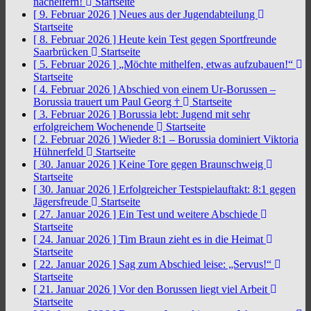
nacheifern!
Startseite
[ 9. Februar 2026 ]
Neues aus der Jugendabteilung
Startseite
[ 8. Februar 2026 ]
Heute kein Test gegen Sportfreunde
Saarbrücken
Startseite
[ 5. Februar 2026 ]
„Möchte mithelfen, etwas aufzubauen!“
Startseite
[ 4. Februar 2026 ]
Abschied von einem Ur-Borussen –
Borussia trauert um Paul Georg †
Startseite
[ 3. Februar 2026 ]
Borussia lebt: Jugend mit sehr
erfolgreichem Wochenende
Startseite
[ 2. Februar 2026 ]
Wieder 8:1 – Borussia dominiert Viktoria
Hühnerfeld
Startseite
[ 30. Januar 2026 ]
Keine Tore gegen Braunschweig
Startseite
[ 30. Januar 2026 ]
Erfolgreicher Testspielauftakt: 8:1 gegen
Jägersfreude
Startseite
[ 27. Januar 2026 ]
Ein Test und weitere Abschiede
Startseite
[ 24. Januar 2026 ]
Tim Braun zieht es in die Heimat
Startseite
[ 22. Januar 2026 ]
Sag zum Abschied leise: „Servus!“
Startseite
[ 21. Januar 2026 ]
Vor den Borussen liegt viel Arbeit
Startseite