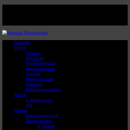
Facebook
Twitter
Instagram
Youtube
Startseite
Verein
Satzung
Steckbrief
Vereinsspielplan
Stadionmagazin
Chronik
Mitgliedsantrag
Ellenfeld
Platzbelegungsplan
Aktive
1. Mannschaft
AH
Jugend
Jugendsponsoring
Mannschaften
G Jugend