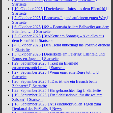
Startseite
[ 10. Oktober 2025 ]
Dreierkette – Infos aus dem Ellenfeld
Startseite
[ 7. Oktober 2025 ]
Borussen-Jugend auf einem guten Weg
Startseite
[ 6. Oktober 2025 ]
6:2 – Borussia ballert Ballweiler aus dem
Ellenfeld …
Startseite
[ 5. Oktober 2025 ]
3er-Kette am Sonntag – Aktuelles aus
dem Ellenfeld
Startseite
[ 4. Oktober 2025 ]
Den Trend unbedingt ins Positive drehen!
Startseite
[ 3. Oktober 2025 ]
Dreierkette am Feiertag: Ellenfeld und
Borussen-Jugend
Startseite
[ 29. September 2025 ]
„Zeit im Ellenfeld
zusammenzurücken.“
Startseite
[ 27. September 2025 ]
Wenn einer eine Reise tut …
Startseite
[ 26. September 2025 ]
„Das ist wie ein Besuch beim
Zahnarzt“
Startseite
[ 22. September 2025 ]
Ein gebrauchter Tag
Startseite
[ 19. September 2025 ]
Ein Schlüsselspiel für die weitere
Saison?
Startseite
[ 18. September 2025 ]
Aus eindrucksvollen Tagen zum
Denkmal des Fußballs
News