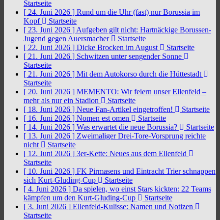
Startseite
[ 24. Juni 2026 ]
Rund um die Uhr (fast) nur Borussia im
Kopf
Startseite
[ 23. Juni 2026 ]
Aufgeben gilt nicht: Hartnäckige Borussen-
Jugend gegen Auersmacher
Startseite
[ 22. Juni 2026 ]
Dicke Brocken im August
Startseite
[ 21. Juni 2026 ]
Schwitzen unter sengender Sonne
Startseite
[ 21. Juni 2026 ]
Mit dem Autokorso durch die Hüttestadt
Startseite
[ 20. Juni 2026 ]
MEMENTO: Wir feiern unser Ellenfeld –
mehr als nur ein Stadion
Startseite
[ 18. Juni 2026 ]
Neue Fan-Artikel eingetroffen!
Startseite
[ 16. Juni 2026 ]
Nomen est omen
Startseite
[ 14. Juni 2026 ]
Was erwartet die neue Borussia?
Startseite
[ 13. Juni 2026 ]
Zweimaliger Drei-Tore-Vorsprung reichte
nicht
Startseite
[ 12. Juni 2026 ]
3er-Kette: Neues aus dem Ellenfeld
Startseite
[ 10. Juni 2026 ]
FK Pirmasens und Eintracht Trier schnappen
sich Kurt-Gluding-Cup
Startseite
[ 4. Juni 2026 ]
Da spielen, wo einst Stars kickten: 22 Teams
kämpfen um den Kurt-Gluding-Cup
Startseite
[ 3. Juni 2026 ]
Ellenfeld-Kulisse: Namen und Notizen
Startseite