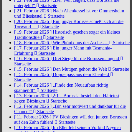
[ 22. Februar 2026 ]
„Der Welt zeigen, dass Borussia nie
untergeht!“
Startseite
[ 21. Februar 2026 ]
Nach Altenkessel ist vor Ommersheim
und Blieskastel
Startseite
[ 20. Februar 2026 ]
Ein junger Borusse schießt sich an die
Torwand …
Startseite
[ 19. Februar 2026 ]
Historisch gesehen sogar ein kleines
Traditionsduell
Startseite
[ 18. Februar 2026 ]
Wie Phönix aus der Asche …
Startseite
[ 17. Februar 2026 ]
Ein junger Mann mit Tasmania-
Erfahrung
Startseite
[ 16. Februar 2026 ]
Drei Siege für die Borussen-Jugend
Startseite
[ 15. Februar 2026 ]
Den Mutigen gehört die Welt
Startseite
[ 15. Februar 2026 ]
Doppelpass aus dem Ellenfeld
Startseite
[ 14. Februar 2026 ]
„Finde den Neuaufbau richtig
spannend!“
Startseite
[ 13. Februar 2026 ]
2:1 – Borussia besteht den Härtetest
gegen Biesingen
Startseite
[ 12. Februar 2026 ]
„Bin sehr motiviert und dankbar für die
Chance!“
Startseite
[ 11. Februar 2026 ]
FV Biesingen will den jungen Borussen
auf den Zahn fühlen!
Startseite
[ 10. Februar 2026 ]
Im Ellenfeld seinem Vorbild Neymar