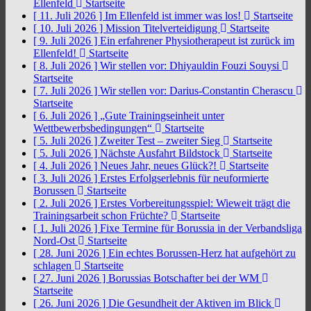
Ellenfeld
Startseite
[ 11. Juli 2026 ]
Im Ellenfeld ist immer was los!
Startseite
[ 10. Juli 2026 ]
Mission Titelverteidigung
Startseite
[ 9. Juli 2026 ]
Ein erfahrener Physiotherapeut ist zurück im
Ellenfeld!
Startseite
[ 8. Juli 2026 ]
Wir stellen vor: Dhiyauldin Fouzi Souysi
Startseite
[ 7. Juli 2026 ]
Wir stellen vor: Darius-Constantin Cherascu
Startseite
[ 6. Juli 2026 ]
„Gute Trainingseinheit unter
Wettbewerbsbedingungen“
Startseite
[ 5. Juli 2026 ]
Zweiter Test – zweiter Sieg
Startseite
[ 5. Juli 2026 ]
Nächste Ausfahrt Bildstock
Startseite
[ 4. Juli 2026 ]
Neues Jahr, neues Glück?!
Startseite
[ 3. Juli 2026 ]
Erstes Erfolgserlebnis für neuformierte
Borussen
Startseite
[ 2. Juli 2026 ]
Erstes Vorbereitungsspiel: Wieweit trägt die
Trainingsarbeit schon Früchte?
Startseite
[ 1. Juli 2026 ]
Fixe Termine für Borussia in der Verbandsliga
Nord-Ost
Startseite
[ 28. Juni 2026 ]
Ein echtes Borussen-Herz hat aufgehört zu
schlagen
Startseite
[ 27. Juni 2026 ]
Borussias Botschafter bei der WM
Startseite
[ 26. Juni 2026 ]
Die Gesundheit der Aktiven im Blick