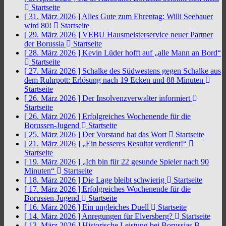
Startseite
[ 31. März 2026 ]
Alles Gute zum Ehrentag: Willi Seebauer
wird 80!
Startseite
[ 29. März 2026 ]
VEBU Hausmeisterservice neuer Partner
der Borussia
Startseite
[ 28. März 2026 ]
Kevin Lüder hofft auf „alle Mann an Bord“
Startseite
[ 27. März 2026 ]
Schalke des Südwestens gegen Schalke aus
dem Ruhrpott: Erlösung nach 19 Ecken und 88 Minuten
Startseite
[ 26. März 2026 ]
Der Insolvenzverwalter informiert
Startseite
[ 26. März 2026 ]
Erfolgreiches Wochenende für die
Borussen-Jugend
Startseite
[ 25. März 2026 ]
Der Vorstand hat das Wort
Startseite
[ 21. März 2026 ]
„Ein besseres Resultat verdient!“
Startseite
[ 19. März 2026 ]
„Ich bin für 22 gesunde Spieler nach 90
Minuten“
Startseite
[ 18. März 2026 ]
Die Lage bleibt schwierig
Startseite
[ 17. März 2026 ]
Erfolgreiches Wochenende für die
Borussen-Jugend
Startseite
[ 16. März 2026 ]
Ein ungleiches Duell
Startseite
[ 14. März 2026 ]
Anregungen für Elversberg?
Startseite
[ 13. März 2026 ]
Historische Leistung bei Borussias B-