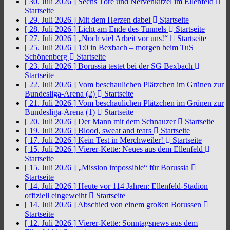
[ 30. Juli 2026 ]
Sechs Tore und Nervenkitzel im Ellenfeld
Startseite
[ 29. Juli 2026 ]
Mit dem Herzen dabei
Startseite
[ 28. Juli 2026 ]
Licht am Ende des Tunnels
Startseite
[ 27. Juli 2026 ]
„Noch viel Arbeit vor uns!“
Startseite
[ 25. Juli 2026 ]
1:0 in Bexbach – morgen beim TuS
Schönenberg
Startseite
[ 23. Juli 2026 ]
Borussia testet bei der SG Bexbach
Startseite
[ 22. Juli 2026 ]
Vom beschaulichen Plätzchen im Grünen zur
Bundesliga-Arena (2)
Startseite
[ 21. Juli 2026 ]
Vom beschaulichen Plätzchen im Grünen zur
Bundesliga-Arena (1)
Startseite
[ 20. Juli 2026 ]
Der Mann mit dem Schnauzer
Startseite
[ 19. Juli 2026 ]
Blood, sweat and tears
Startseite
[ 17. Juli 2026 ]
Kein Test in Merchweiler!
Startseite
[ 15. Juli 2026 ]
Vierer-Kette: Neues aus dem Ellenfeld
Startseite
[ 15. Juli 2026 ]
„Mission impossible“ für Borussia
Startseite
[ 14. Juli 2026 ]
Heute vor 114 Jahren: Ellenfeld-Stadion
offiziell eingeweiht
Startseite
[ 14. Juli 2026 ]
Abschied von einem großen Borussen
Startseite
[ 12. Juli 2026 ]
Vierer-Kette: Sonntagsnews aus dem