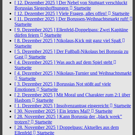
[ 12. Dezember 2025 ]
Der Nebel von Stuttgart verschluckt
Borussias Siegeshoffnungen
Startseite
[ 12. Dezember 2025 ]
Viele Fragen, alles offen!
Startseite
[ 11. Dezember 2025 ]
Der Borussen-Weihnachtsmarkt ruft!
Startseite
[ 9. Dezember 2025 ]
Ellenfeld-Doppelpass: Zwei Kapitäne
dürfen feiern
Startseite
[ 8. Dezember 2025 ]
Nikolaus-Kick mit ganz viel Spaß
Startseite
[ 5. Dezember 2025 ]
Der Fußball-Nikolaus bei Borussia zu
Gast
Startseite
[ 4. Dezember 2025 ]
Was auch auf dem Spiel steht
Startseite
[ 4. Dezember 2025 ]
Nikolaus-Turnier und Weihnachtsmarkt
Startseite
[ 3. Dezember 2025 ]
Borussias Not stößt auf viele
Emotionen
Startseite
[ 2. Dezember 2025 ]
Mit Moral und Charakter zum 2:1 über
Hasborn
Startseite
[ 1. Dezember 2025 ]
Insolvenzantrag eingereicht
Startseite
[ 30. November 2025 ]
Ein letztes Mal?
Startseite
[ 28. November 2025 ]
Kann Borussia der „black week”
trotzen?
Startseite
[ 28. November 2025 ]
Doppelpass: Aktuelles aus dem
Ellenfeld
Startseite