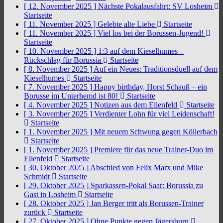
[ 12. November 2025 ]
Nächste Pokalausfahrt: SV Losheim
Startseite
[ 11. November 2025 ]
Gelebte alte Liebe
Startseite
[ 11. November 2025 ]
Viel los bei der Borussen-Jugend!
Startseite
[ 10. November 2025 ]
1:3 auf dem Kieselhumes –
Rückschlag für Borussia
Startseite
[ 8. November 2025 ]
Auf ein Neues: Traditionsduell auf dem
Kieselhumes
Startseite
[ 7. November 2025 ]
Happy birthday, Horst Schauß – ein
Borusse im Unterhemd ist 80!
Startseite
[ 4. November 2025 ]
Notizen aus dem Ellenfeld
Startseite
[ 3. November 2025 ]
Verdienter Lohn für viel Leidenschaft!
Startseite
[ 1. November 2025 ]
Mit neuem Schwung gegen Köllerbach
Startseite
[ 1. November 2025 ]
Premiere für das neue Trainer-Duo im
Ellenfeld
Startseite
[ 30. Oktober 2025 ]
Abschied von Felix Marx und Mike
Schmidt
Startseite
[ 29. Oktober 2025 ]
Sparkassen-Pokal Saar: Borussia zu
Gast in Losheim
Startseite
[ 28. Oktober 2025 ]
Jan Berger tritt als Borussen-Trainer
zurück
Startseite
[ 27. Oktober 2025 ]
Ohne Punkte gegen Jägersburg