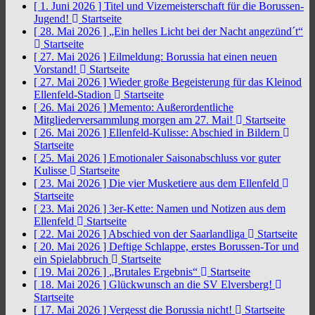
[ 1. Juni 2026 ]
Titel und Vizemeisterschaft für die Borussen-
Jugend!
Startseite
[ 28. Mai 2026 ]
„Ein helles Licht bei der Nacht angezünd´t“
Startseite
[ 27. Mai 2026 ]
Eilmeldung: Borussia hat einen neuen
Vorstand!
Startseite
[ 27. Mai 2026 ]
Wieder große Begeisterung für das Kleinod
Ellenfeld-Stadion
Startseite
[ 26. Mai 2026 ]
Memento: Außerordentliche
Mitgliederversammlung morgen am 27. Mai!
Startseite
[ 26. Mai 2026 ]
Ellenfeld-Kulisse: Abschied in Bildern
Startseite
[ 25. Mai 2026 ]
Emotionaler Saisonabschluss vor guter
Kulisse
Startseite
[ 23. Mai 2026 ]
Die vier Musketiere aus dem Ellenfeld
Startseite
[ 23. Mai 2026 ]
3er-Kette: Namen und Notizen aus dem
Ellenfeld
Startseite
[ 22. Mai 2026 ]
Abschied von der Saarlandliga
Startseite
[ 20. Mai 2026 ]
Deftige Schlappe, erstes Borussen-Tor und
ein Spielabbruch
Startseite
[ 19. Mai 2026 ]
„Brutales Ergebnis“
Startseite
[ 18. Mai 2026 ]
Glückwunsch an die SV Elversberg!
Startseite
[ 17. Mai 2026 ]
Vergesst die Borussia nicht!
Startseite