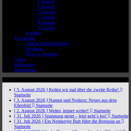
F Jugend
E Jugend
D Jugend
C Jugend
B Jugend
A Jugend
Kontakt
Tischkicker
Tabelle und Ergebnisse
Spielplan
News u. Termine
Video
Impressum
Datenschutz
News Ticker
[ 5. August 2026 ]
Reden wir mal über die zweite Reihe!
Startseite
[ 3. August 2026 ]
Namen und Notizen: Neues aus dem
Ellenfeld
Startseite
[ 2. August 2026 ]
Weiter, immer weiter!
Startseite
[ 31. Juli 2026 ]
Spannung steigt – jetzt geht´s los!
Startseite
[ 31. Juli 2026 ]
Ein Neinkerjer Bub führt die Borussia an
Startseite