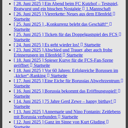
[ 28. Juni 2025 ]
Ein Abend beim FC Kutzhof – Testspiel,
Bratwurst und ein bisschen Nostalgie
1.Mannschaft
[ 26. Juni 2025 ]
Viererkette: Neues aus dem Ellenfeld
Startseite
[ 25. Juni 2025 ]
„Konkurrenz belebt das Geschäft!“
Startseite
[ 25. Juni 2025 ]
Tickets für das Doppelgastspiel des FCS
Startseite
[ 24. Juni 2025 ]
Es geht wieder los!
Startseite
[ 23. Juni 2025 ]
Abschied und Trauer, aber auch frohe
Erinnerungen im Ellenfeld
Startseite
[ 18. Juni 2025 ]
Spieser Kurve für die FCS-Fan-Szene
geöffnet
Startseite
[ 18. Juni 2025 ]
Vor 60 Jahren: Erfolgreiche Borussen im
„kicker“-Ranking
Startseite
[ 17. Juni 2025 ]
Eine Eiche für Borussias Abwehrzentrum
Startseite
[ 16. Juni 2025 ]
Borussia bekommt das Eröffnungsspiel!
Startseite
[ 14. Juni 2025 ]
75 Jahre Gerd Zewe – happy birthay!
Startseite
[ 13. Juni 2025 ]
Annemarie und Nino Fontanin: Zeitlebens
mit Borussia verbunden
Startseite
[ 12. Juni 2025 ]
Ganz im Sinne von Kurt Gluding
Startseite