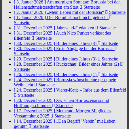
[ 3. Januar 2026 ]
Am morgigen Sonntag: Borussia bei den
Hallenstadtmeisterschaften am Start
Startseite
[ 2. Januar 2026 ]
„Mein Leben mit der Borussia“
Startseite
[ 1. Januar 2026 ]
Der Brand ist noch nicht gelöscht
Startseite
[ 31. Dezember 2025 ]
Jahresend-Gedanken
Startseite
[ 31. Dezember 2025 ]
Auch Nico Purket verlässt das
Ellenfeld
Startseite
[ 30. Dezember 2025 ]
Bilder eines Jahres (4)
Startseite
[ 30. Dezember 2025 ]
Erste Abgänge bei der Borussia
Startseite
[ 29. Dezember 2025 ]
Bilder eines Jahres (3)
Startseite
[ 28. Dezember 2025 ]
Rückschau: Bilder eines Jahres (2)
Startseite
[ 26. Dezember 2025 ]
Bilder eines Jahres (1)
Startseite
[ 24. Dezember 2025 ]
Borussia wünscht eine gesegnete
Weihnacht
Startseite
[ 24. Dezember 2025 ]
Vierer-Kette – Infos aus dem Ellenfeld
Startseite
[ 20. Dezember 2025 ]
Zwischen Horroszenario und
Hoffnungsschimmer
Startseite
[ 17. Dezember 2025 ]
Memento: Morgen Mitglieder-
Versammlung 2025
Startseite
[ 14. Dezember 2025 ]
„Den Begriff `Verein´ mit Leben
gefüllt“
Startseite