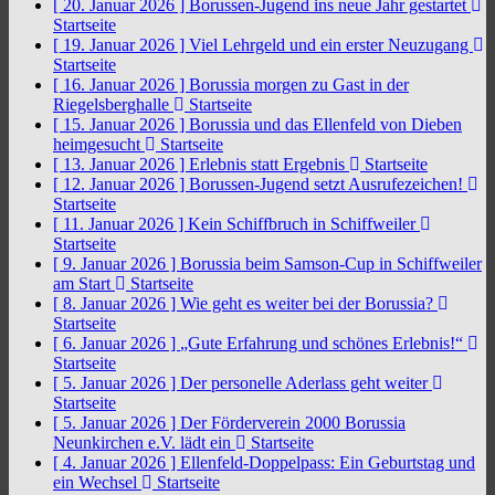
[ 20. Januar 2026 ]
Borussen-Jugend ins neue Jahr gestartet
Startseite
[ 19. Januar 2026 ]
Viel Lehrgeld und ein erster Neuzugang
Startseite
[ 16. Januar 2026 ]
Borussia morgen zu Gast in der
Riegelsberghalle
Startseite
[ 15. Januar 2026 ]
Borussia und das Ellenfeld von Dieben
heimgesucht
Startseite
[ 13. Januar 2026 ]
Erlebnis statt Ergebnis
Startseite
[ 12. Januar 2026 ]
Borussen-Jugend setzt Ausrufezeichen!
Startseite
[ 11. Januar 2026 ]
Kein Schiffbruch in Schiffweiler
Startseite
[ 9. Januar 2026 ]
Borussia beim Samson-Cup in Schiffweiler
am Start
Startseite
[ 8. Januar 2026 ]
Wie geht es weiter bei der Borussia?
Startseite
[ 6. Januar 2026 ]
„Gute Erfahrung und schönes Erlebnis!“
Startseite
[ 5. Januar 2026 ]
Der personelle Aderlass geht weiter
Startseite
[ 5. Januar 2026 ]
Der Förderverein 2000 Borussia
Neunkirchen e.V. lädt ein
Startseite
[ 4. Januar 2026 ]
Ellenfeld-Doppelpass: Ein Geburtstag und
ein Wechsel
Startseite