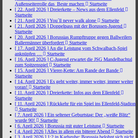
Außenseiterrolle das Beste machen
Startseite
[ 22. April 2026 ]
Dreierkette – News aus dem Ellenfeld
Startseite
[ 21. April 2026 ]
You´ll never walk alone
Startseite
[ 21. April 2026 ]
Doppelpass mit der Borussen-Jugend
Startseite
[ 20. April 2026 ]
Borussias Rumpftruppe gegen Ballweilers
Ballermänner überfordert
Startseite
[ 17. April 2026 ]
An die Leistung vom Schwalbach-Spiel
anknüpfen …
Startseite
[ 16. April 2026 ]
C-Jugend erwartet die JSG Mandelbachtal
zum Spitzenspiel
Startseite
[ 15. April 2026 ]
Vierer-Kette: Am Rande der Bande
Startseite
[ 14. April 2026 ]
Es geht weiter, immer weiter, immer weiter
voran!
Startseite
[ 11. April 2026 ]
Dreierkette: Infos aus dem Ellenfeld
Startseite
[ 11. April 2026 ]
Rückkehr für ein Spiel ins Ellenfeld-Stadion
Startseite
[ 7. April 2026 ]
Ein seltener Geburtstag: Der „weiße Blitz“
wurde 90!
Startseite
[ 6. April 2026 ]
Borussia mit guter Leistung
Startseite
[ 4. April 2026 ]
Alles in allem ein bitterer Abend
Startseite
[ 3. April 2026 ]
1:2 in Karlsruhe: Borussia belohnt sich nicht