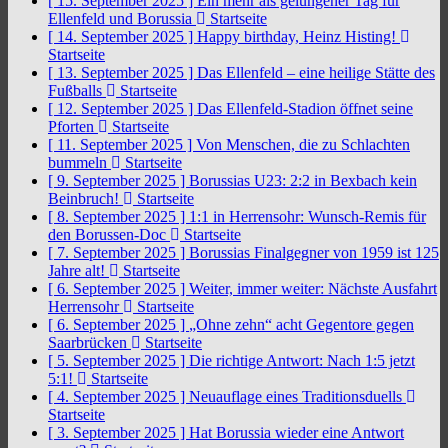
[ 15. September 2025 ]
Ein mehr als gelungener Tag für
Ellenfeld und Borussia
Startseite
[ 14. September 2025 ]
Happy birthday, Heinz Histing!
Startseite
[ 13. September 2025 ]
Das Ellenfeld – eine heilige Stätte des
Fußballs
Startseite
[ 12. September 2025 ]
Das Ellenfeld-Stadion öffnet seine
Pforten
Startseite
[ 11. September 2025 ]
Von Menschen, die zu Schlachten
bummeln
Startseite
[ 9. September 2025 ]
Borussias U23: 2:2 in Bexbach kein
Beinbruch!
Startseite
[ 8. September 2025 ]
1:1 in Herrensohr: Wunsch-Remis für
den Borussen-Doc
Startseite
[ 7. September 2025 ]
Borussias Finalgegner von 1959 ist 125
Jahre alt!
Startseite
[ 6. September 2025 ]
Weiter, immer weiter: Nächste Ausfahrt
Herrensohr
Startseite
[ 6. September 2025 ]
„Ohne zehn“ acht Gegentore gegen
Saarbrücken
Startseite
[ 5. September 2025 ]
Die richtige Antwort: Nach 1:5 jetzt
5:1!
Startseite
[ 4. September 2025 ]
Neuauflage eines Traditionsduells
Startseite
[ 3. September 2025 ]
Hat Borussia wieder eine Antwort