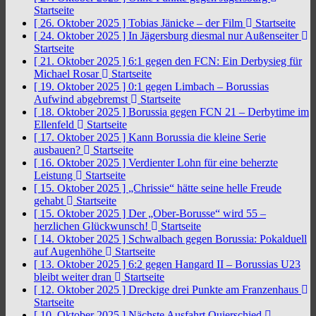
Startseite
[ 26. Oktober 2025 ]
Tobias Jänicke – der Film
Startseite
[ 24. Oktober 2025 ]
In Jägersburg diesmal nur Außenseiter
Startseite
[ 21. Oktober 2025 ]
6:1 gegen den FCN: Ein Derbysieg für
Michael Rosar
Startseite
[ 19. Oktober 2025 ]
0:1 gegen Limbach – Borussias
Aufwind abgebremst
Startseite
[ 18. Oktober 2025 ]
Borussia gegen FCN 21 – Derbytime im
Ellenfeld
Startseite
[ 17. Oktober 2025 ]
Kann Borussia die kleine Serie
ausbauen?
Startseite
[ 16. Oktober 2025 ]
Verdienter Lohn für eine beherzte
Leistung
Startseite
[ 15. Oktober 2025 ]
„Chrissie“ hätte seine helle Freude
gehabt
Startseite
[ 15. Oktober 2025 ]
Der „Ober-Borusse“ wird 55 –
herzlichen Glückwunsch!
Startseite
[ 14. Oktober 2025 ]
Schwalbach gegen Borussia: Pokalduell
auf Augenhöhe
Startseite
[ 13. Oktober 2025 ]
6:2 gegen Hangard II – Borussias U23
bleibt weiter dran
Startseite
[ 12. Oktober 2025 ]
Dreckige drei Punkte am Franzenhaus
Startseite
[ 10. Oktober 2025 ]
Nächste Ausfahrt Quierschied