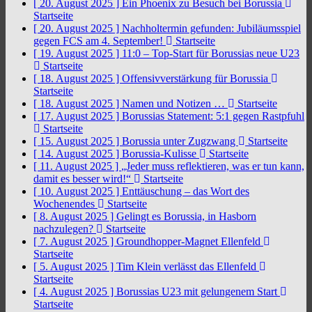
[ 20. August 2025 ]
Ein Phoenix zu Besuch bei Borussia
Startseite
[ 20. August 2025 ]
Nachholtermin gefunden: Jubiläumsspiel
gegen FCS am 4. September!
Startseite
[ 19. August 2025 ]
11:0 – Top-Start für Borussias neue U23
Startseite
[ 18. August 2025 ]
Offensivverstärkung für Borussia
Startseite
[ 18. August 2025 ]
Namen und Notizen …
Startseite
[ 17. August 2025 ]
Borussias Statement: 5:1 gegen Rastpfuhl
Startseite
[ 15. August 2025 ]
Borussia unter Zugzwang
Startseite
[ 14. August 2025 ]
Borussia-Kulisse
Startseite
[ 11. August 2025 ]
„Jeder muss reflektieren, was er tun kann,
damit es besser wird!“
Startseite
[ 10. August 2025 ]
Enttäuschung – das Wort des
Wochenendes
Startseite
[ 8. August 2025 ]
Gelingt es Borussia, in Hasborn
nachzulegen?
Startseite
[ 7. August 2025 ]
Groundhopper-Magnet Ellenfeld
Startseite
[ 5. August 2025 ]
Tim Klein verlässt das Ellenfeld
Startseite
[ 4. August 2025 ]
Borussias U23 mit gelungenem Start
Startseite