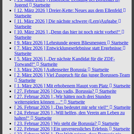
Jugend
Startseite
[ 12. März 2026 ]
Dreier-Kette: Neues aus dem Ellenfeld
Startseite
[ 11. März 2026 ]
Die nächste schwere (Lern)Aufgabe
Startseite
[ 10. März 2026 ]
„Denn das hier ist noch nicht vorbei!“
Startseite
[ 9. März 2026 ]
Lehrstunde gegen Bliesmengen
Startseite
[ 7. März 2026 ]
Entwicklungserlebnisse statt Ergebnisse
Startseite
[ 5. März 2026 ]
„Der nächste Kandidat für die ZDF-
Torwand!“
Startseite
[ 3. März 2026 ]
Außenseiter Borussia
Startseite
[ 2. März 2026 ]
Viel Zuspruch für das junge Borussen-Team
Startseite
[ 1. März 2026 ]
Mit erhobenem Haupt vom Platz
Startseite
[ 27. Februar 2026 ]
Quo vadis, Borussia?
Startseite
[ 27. Februar 2026 ]
„Wir hätten noch drei Stunden
weiterspielen können …“
Startseite
[ 26. Februar 2026 ]
„Das bedeutet mir sehr viel!“
Startseite
[ 24. Februar 2026 ]
„Will helfen, den Verein am Leben zu
halten!“
Startseite
[ 23. Februar 2026 ]
Wo steht die Borussia?
Startseite
[ 22. Februar 2026 ]
Ein unvergessliches Erlebnis
Startseite