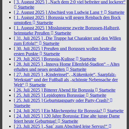
[ 3. August 2025 ]
„Nach dem 2:0 viel befreiter und lockerer“
Startseite
[ 2. August 2025 ]
Abschied von Ludwig Lang †
Startseite
[ 1. August 2025 ]
Borussia will gegen Reisbach den Bock
umstoßen
Startseite
[ 1. August 2025 ]
Misslungene zweite Borussen-Halbzeit,
heimstarke Preußen
Startseite
[ 31. Juli 2025 ]
„Die Truppe hat Charakter und den Willen
zum Erfolg!“
Startseite
[ 30. Juli 2025 ]
Preußen und Borussen wollen heute die
ersten Punkte
Startseite
[ 29. Juli 2025 ]
Borussia-Kulisse
Startseite
[ 28. Juli 2025 ]
„Innova Home Ellenfeld-Stadion“ – Altes
erhalten und neues gestalten
Startseite
[ 27. Juli 2025 ]
„Kinderinsel“, „Kükenkoje“, Saarpfalz-
Werkstatt“ und der Fußball als „schönste Nebensache der
Welt“
Startseite
[ 26. Juli 2025 ]
Bitterer Abend für Borussia
Startseite
[ 25. Juli 2025 ]
Lepidoptera Borussiae
Startseite
[ 25. Juli 2025 ]
Geburtstagsparty oder Party-Crash?
Startseite
[ 24. Juli 2025 ]
Ein Märchenprinz für Borussia?
Startseite
[ 24. Juli 2025 ]
120 Jahre Borussia: Eine alte junge Dame
feiert heute Geburtstag!
Startseite
[ 23. Juli 2025 ]
„Sag´ zum Abschied leise Servus!“