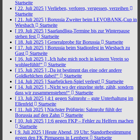
Startseite
[ 22. Juli 2025 ]
Verlieben, verloren, vergessen, verzeihen
Startseite
[ 21. Juli 2025 ]
Borussia Zweiter beim LEVOBANK-Cup in
Wiesbach
Startseite
[ 19. Juli 2025 ]
Saarlandliga-Termine bis zur Winterpause
stehen fest
Startseite
[ 18. Juli 2025 ]
Generalprobe für Borussia
Startseite
[ 17. Juli 2025 ]
Borussia beim Stadionfest in Wiesbach zu
Gast
Startseite
[ 16. Juli 2025 ]
„Ich habe mich noch in keinem Verein so
wohlgefühlt!“
Startseite
[ 15. Juli 2025 ]
„Da ist bestimmt das eine oder andere
Goldkehlchen dabei!“
Startseite
[ 14. Juli 2025 ]
Saarbrücken-Spiel verlegt!
Startseite
[ 14. Juli 2025 ]
„Nicht wo der einzelne steht, zählt, sondern
dass wir zusammenstehen!“
Startseite
[ 13. Juli 2025 ]
4:1 gegen Salmrohr – gute Unterhaltung im
Ellenfeld
Startseite
[ 11. Juli 2025 ]
Nächster Prüfstein: Salmrohr fühlt der
Borussia auf den Zahn
Startseite
[ 10. Juli 2025 ]
1:6 gegen FKP – Fehler zu Helfern machen
Startseite
[ 9. Juli 2025 ]
Heute Abend, 19 Uhr: Standortbestimmung
gegen den FK Pirmasens in Lemberg
Startseite