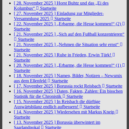
[ 28. November 2025 ]
Horst Buhtz und das „Ei des
Kolumbus“
Startseite
[ 27. November 2025 ]
Einladung zur Mitglieder-
Versammlung 2025
Startseite
[ 22. November 2025 ]
„Erbarme, die Hesse kommen!“ (2)
Startseite
[ 21. November 2025 ]
„Sich auf den Fußball konzentrieren“
Startseite
[ 21. November 2025 ]
„Nehmen die Situation sehr ernst“
Startseite
[ 21. November 2025 ]
Ruhe in Frieden, Erwin Türk!
Startseite
[ 20. November 2025 ]
„Erbarme, die Hesse kommen!“ (1)
Startseite
[ 18. November 2025 ]
Namen, Bilder, Notizen – Newsmix
aus dem Ellenfeld
Startseite
[ 17. November 2025 ]
Borussia rockt Reisbach
Startseite
[ 16. November 2025 ]
Daten, Fakten, Zahlen: Ein bisschen
Statistik für die Chronistik
Startseite
[ 15. November 2025 ]
In Reisbach die dürftige
Auswärtsbilanz endlich aufbessern!
Startseite
[ 14. November 2025 ]
Wiedersehen mit Markus Kneip
Startseite
[ 13. November 2025 ]
Borussia überwintert im
Saarlandpokal
Startseite