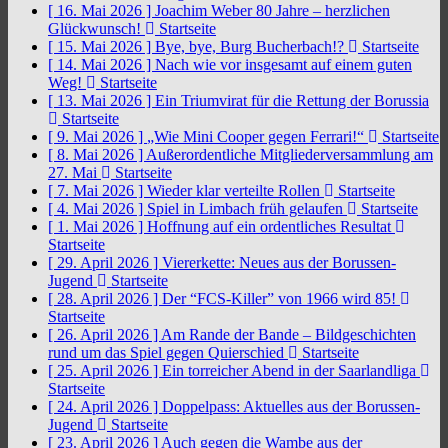
[ 16. Mai 2026 ]
Joachim Weber 80 Jahre – herzlichen
Glückwunsch!
Startseite
[ 15. Mai 2026 ]
Bye, bye, Burg Bucherbach!?
Startseite
[ 14. Mai 2026 ]
Nach wie vor insgesamt auf einem guten
Weg!
Startseite
[ 13. Mai 2026 ]
Ein Triumvirat für die Rettung der Borussia
Startseite
[ 9. Mai 2026 ]
„Wie Mini Cooper gegen Ferrari!“
Startseite
[ 8. Mai 2026 ]
Außerordentliche Mitgliederversammlung am
27. Mai
Startseite
[ 7. Mai 2026 ]
Wieder klar verteilte Rollen
Startseite
[ 4. Mai 2026 ]
Spiel in Limbach früh gelaufen
Startseite
[ 1. Mai 2026 ]
Hoffnung auf ein ordentliches Resultat
Startseite
[ 29. April 2026 ]
Viererkette: Neues aus der Borussen-
Jugend
Startseite
[ 28. April 2026 ]
Der “FCS-Killer” von 1966 wird 85!
Startseite
[ 26. April 2026 ]
Am Rande der Bande – Bildgeschichten
rund um das Spiel gegen Quierschied
Startseite
[ 25. April 2026 ]
Ein torreicher Abend in der Saarlandliga
Startseite
[ 24. April 2026 ]
Doppelpass: Aktuelles aus der Borussen-
Jugend
Startseite
[ 23. April 2026 ]
Auch gegen die Wambe aus der