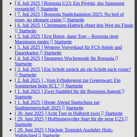
[ 8. Juli 2025 ]
Borussia U23: Ein Projekt, das Spannung
verspricht!
Startseite
[ 7. Juli 2025 ]
Borussia Stadtchampion 2025: No bed of
roses, no pleasure cruise
Startseite
[ 6. Juli 2025 ]
Christmann-Hattrick ebnet den Weg ins Finale
Startseite
[ 5. Juli 2025 ]
Erst Beton, dann Tore – Borussia ringt
Marpingen nieder
Startseite
[ 5. Juli 2025 ]
Weiterer Vorverkauf für FCS-Spiele und
Dauerkarten
Startseite
[ 4. Juli 2025 ]
Strammes Wochenende für Borussia
Startseite
[ 3. Juli 2025 ]
Ein Schritt zurück als ein Schritt nach vorne?
Startseite
[ 2. Juli 2025 ]
„Vom Erfindergeist zur Gegenwart: Ein
Sommertag beim SCL“
Startseite
[ 1. Juli 2025 ]
Zwei Stadttitel für die Borussen-Jugend
Startseite
[ 1. Juli 2025 ]
Heute Abend Startschuss zur
Stadtmeisterschaft 2025
Startseite
[ 30. Juni 2025 ]
Acht Tore in Halbzeit zwei
Startseite
[ 29. Juni 2025 ]
Hoffnungsvoller Start für die neue U23
Startseite
[ 29. Juni 2025 ]
Nächste Testspiel-Ausfahrt: Holz-
Wahlschied
Startseite