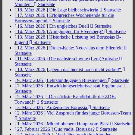
Minuten“
Startseite
[ 18. März 2026 ]
Die Lage bleibt schwierig
Startseite
[ 17. März 2026 ]
Erfolgreiches Wochenende für die
Borussen-Jugend
Startseite
[ 16. März 2026 ]
Ein ungleiches Duell
Startseite
[ 14. März 2026 ]
Anregungen für Elversberg?
Startseite
[ 13. März 2026 ]
Historische Leistung bei Borussias B-
Jugend
Startseite
[ 12. März 2026 ]
Dreier-Kette: Neues aus dem Ellenfeld
Startseite
[ 11. März 2026 ]
Die nächste schwere (Lern)Aufgabe
Startseite
[ 10. März 2026 ]
„Denn das hier ist noch nicht vorbei!“
Startseite
[ 9. März 2026 ]
Lehrstunde gegen Bliesmengen
Startseite
[ 7. März 2026 ]
Entwicklungserlebnisse statt Ergebnisse
Startseite
[ 5. März 2026 ]
„Der nächste Kandidat für die ZDF-
Torwand!“
Startseite
[ 3. März 2026 ]
Außenseiter Borussia
Startseite
[ 2. März 2026 ]
Viel Zuspruch für das junge Borussen-Team
Startseite
[ 1. März 2026 ]
Mit erhobenem Haupt vom Platz
Startseite
[ 27. Februar 2026 ]
Quo vadis, Borussia?
Startseite
[ 27. Februar 2026 ]
„Wir hätten noch drei Stunden