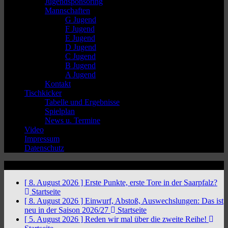
Jugendsponsoring
Mannschaften
G Jugend
F Jugend
E Jugend
D Jugend
C Jugend
B Jugend
A Jugend
Kontakt
Tischkicker
Tabelle und Ergebnisse
Spielplan
News u. Termine
Video
Impressum
Datenschutz
News Ticker
[ 8. August 2026 ]
Erste Punkte, erste Tore in der Saarpfalz?
Startseite
[ 8. August 2026 ]
Einwurf, Abstoß, Auswechslungen: Das ist
neu in der Saison 2026/27
Startseite
[ 5. August 2026 ]
Reden wir mal über die zweite Reihe!