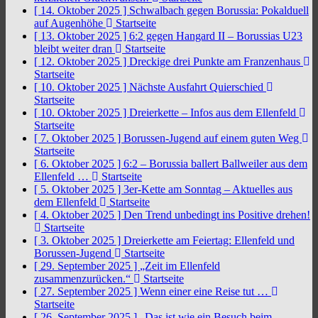
[ 14. Oktober 2025 ]
Schwalbach gegen Borussia: Pokalduell
auf Augenhöhe
Startseite
[ 13. Oktober 2025 ]
6:2 gegen Hangard II – Borussias U23
bleibt weiter dran
Startseite
[ 12. Oktober 2025 ]
Dreckige drei Punkte am Franzenhaus
Startseite
[ 10. Oktober 2025 ]
Nächste Ausfahrt Quierschied
Startseite
[ 10. Oktober 2025 ]
Dreierkette – Infos aus dem Ellenfeld
Startseite
[ 7. Oktober 2025 ]
Borussen-Jugend auf einem guten Weg
Startseite
[ 6. Oktober 2025 ]
6:2 – Borussia ballert Ballweiler aus dem
Ellenfeld …
Startseite
[ 5. Oktober 2025 ]
3er-Kette am Sonntag – Aktuelles aus
dem Ellenfeld
Startseite
[ 4. Oktober 2025 ]
Den Trend unbedingt ins Positive drehen!
Startseite
[ 3. Oktober 2025 ]
Dreierkette am Feiertag: Ellenfeld und
Borussen-Jugend
Startseite
[ 29. September 2025 ]
„Zeit im Ellenfeld
zusammenzurücken.“
Startseite
[ 27. September 2025 ]
Wenn einer eine Reise tut …
Startseite
[ 26. September 2025 ]
„Das ist wie ein Besuch beim