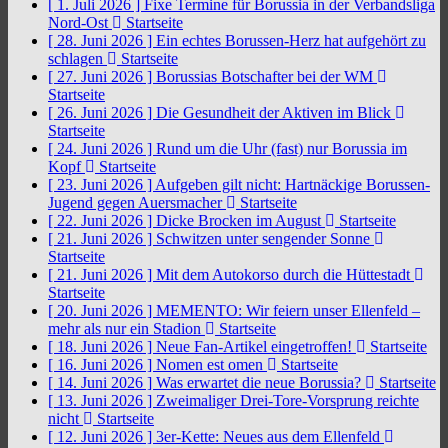
[ 1. Juli 2026 ]
Fixe Termine für Borussia in der Verbandsliga
Nord-Ost
Startseite
[ 28. Juni 2026 ]
Ein echtes Borussen-Herz hat aufgehört zu
schlagen
Startseite
[ 27. Juni 2026 ]
Borussias Botschafter bei der WM
Startseite
[ 26. Juni 2026 ]
Die Gesundheit der Aktiven im Blick
Startseite
[ 24. Juni 2026 ]
Rund um die Uhr (fast) nur Borussia im
Kopf
Startseite
[ 23. Juni 2026 ]
Aufgeben gilt nicht: Hartnäckige Borussen-
Jugend gegen Auersmacher
Startseite
[ 22. Juni 2026 ]
Dicke Brocken im August
Startseite
[ 21. Juni 2026 ]
Schwitzen unter sengender Sonne
Startseite
[ 21. Juni 2026 ]
Mit dem Autokorso durch die Hüttestadt
Startseite
[ 20. Juni 2026 ]
MEMENTO: Wir feiern unser Ellenfeld –
mehr als nur ein Stadion
Startseite
[ 18. Juni 2026 ]
Neue Fan-Artikel eingetroffen!
Startseite
[ 16. Juni 2026 ]
Nomen est omen
Startseite
[ 14. Juni 2026 ]
Was erwartet die neue Borussia?
Startseite
[ 13. Juni 2026 ]
Zweimaliger Drei-Tore-Vorsprung reichte
nicht
Startseite
[ 12. Juni 2026 ]
3er-Kette: Neues aus dem Ellenfeld