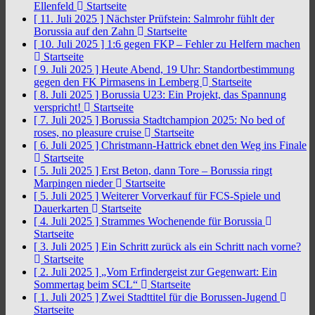
Ellenfeld
Startseite
[ 11. Juli 2025 ]
Nächster Prüfstein: Salmrohr fühlt der
Borussia auf den Zahn
Startseite
[ 10. Juli 2025 ]
1:6 gegen FKP – Fehler zu Helfern machen
Startseite
[ 9. Juli 2025 ]
Heute Abend, 19 Uhr: Standortbestimmung
gegen den FK Pirmasens in Lemberg
Startseite
[ 8. Juli 2025 ]
Borussia U23: Ein Projekt, das Spannung
verspricht!
Startseite
[ 7. Juli 2025 ]
Borussia Stadtchampion 2025: No bed of
roses, no pleasure cruise
Startseite
[ 6. Juli 2025 ]
Christmann-Hattrick ebnet den Weg ins Finale
Startseite
[ 5. Juli 2025 ]
Erst Beton, dann Tore – Borussia ringt
Marpingen nieder
Startseite
[ 5. Juli 2025 ]
Weiterer Vorverkauf für FCS-Spiele und
Dauerkarten
Startseite
[ 4. Juli 2025 ]
Strammes Wochenende für Borussia
Startseite
[ 3. Juli 2025 ]
Ein Schritt zurück als ein Schritt nach vorne?
Startseite
[ 2. Juli 2025 ]
„Vom Erfindergeist zur Gegenwart: Ein
Sommertag beim SCL“
Startseite
[ 1. Juli 2025 ]
Zwei Stadttitel für die Borussen-Jugend
Startseite