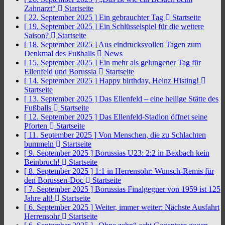
Zahnarzt“
Startseite
[ 22. September 2025 ]
Ein gebrauchter Tag
Startseite
[ 19. September 2025 ]
Ein Schlüsselspiel für die weitere
Saison?
Startseite
[ 18. September 2025 ]
Aus eindrucksvollen Tagen zum
Denkmal des Fußballs
News
[ 15. September 2025 ]
Ein mehr als gelungener Tag für
Ellenfeld und Borussia
Startseite
[ 14. September 2025 ]
Happy birthday, Heinz Histing!
Startseite
[ 13. September 2025 ]
Das Ellenfeld – eine heilige Stätte des
Fußballs
Startseite
[ 12. September 2025 ]
Das Ellenfeld-Stadion öffnet seine
Pforten
Startseite
[ 11. September 2025 ]
Von Menschen, die zu Schlachten
bummeln
Startseite
[ 9. September 2025 ]
Borussias U23: 2:2 in Bexbach kein
Beinbruch!
Startseite
[ 8. September 2025 ]
1:1 in Herrensohr: Wunsch-Remis für
den Borussen-Doc
Startseite
[ 7. September 2025 ]
Borussias Finalgegner von 1959 ist 125
Jahre alt!
Startseite
[ 6. September 2025 ]
Weiter, immer weiter: Nächste Ausfahrt
Herrensohr
Startseite