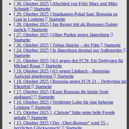
[ 30. Oktober 2025 ]
Abschied von Felix Marx und Mike
Schmidt
Startseite
[ 29. Oktober 2025 ]
Sparkassen-Pokal Saar: Borussia zu
Gast in Losheim
Startseite
[ 28. Oktober 2025 ]
Jan Berger tritt als Borussen-Trainer
zurück
Startseite
[ 27. Oktober 2025 ]
Ohne Punkte gegen Jägersburg
Startseite
[ 26. Oktober 2025 ]
Tobias Jänicke – der Film
Startseite
[ 24. Oktober 2025 ]
In Jägersburg diesmal nur Außenseiter
Startseite
[ 21. Oktober 2025 ]
6:1 gegen den FCN: Ein Derbysieg für
Michael Rosar
Startseite
[ 19. Oktober 2025 ]
0:1 gegen Limbach – Borussias
Aufwind abgebremst
Startseite
[ 18. Oktober 2025 ]
Borussia gegen FCN 21 – Derbytime im
Ellenfeld
Startseite
[ 17. Oktober 2025 ]
Kann Borussia die kleine Serie
ausbauen?
Startseite
[ 16. Oktober 2025 ]
Verdienter Lohn für eine beherzte
Leistung
Startseite
[ 15. Oktober 2025 ]
„Chrissie“ hätte seine helle Freude
gehabt
Startseite
[ 15. Oktober 2025 ]
Der „Ober-Borusse“ wird 55 –
herzlichen Glückwunsch!
Startseite