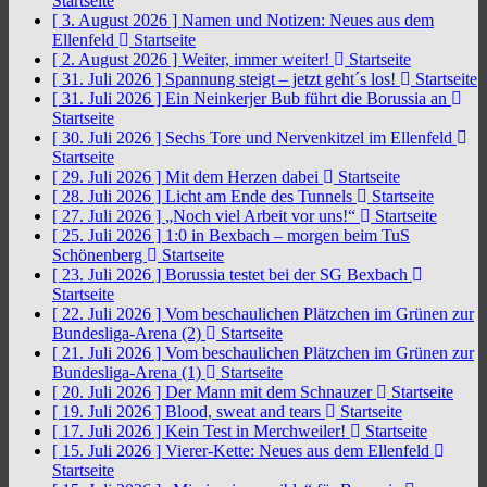
Startseite
[ 3. August 2026 ]
Namen und Notizen: Neues aus dem
Ellenfeld
Startseite
[ 2. August 2026 ]
Weiter, immer weiter!
Startseite
[ 31. Juli 2026 ]
Spannung steigt – jetzt geht´s los!
Startseite
[ 31. Juli 2026 ]
Ein Neinkerjer Bub führt die Borussia an
Startseite
[ 30. Juli 2026 ]
Sechs Tore und Nervenkitzel im Ellenfeld
Startseite
[ 29. Juli 2026 ]
Mit dem Herzen dabei
Startseite
[ 28. Juli 2026 ]
Licht am Ende des Tunnels
Startseite
[ 27. Juli 2026 ]
„Noch viel Arbeit vor uns!“
Startseite
[ 25. Juli 2026 ]
1:0 in Bexbach – morgen beim TuS
Schönenberg
Startseite
[ 23. Juli 2026 ]
Borussia testet bei der SG Bexbach
Startseite
[ 22. Juli 2026 ]
Vom beschaulichen Plätzchen im Grünen zur
Bundesliga-Arena (2)
Startseite
[ 21. Juli 2026 ]
Vom beschaulichen Plätzchen im Grünen zur
Bundesliga-Arena (1)
Startseite
[ 20. Juli 2026 ]
Der Mann mit dem Schnauzer
Startseite
[ 19. Juli 2026 ]
Blood, sweat and tears
Startseite
[ 17. Juli 2026 ]
Kein Test in Merchweiler!
Startseite
[ 15. Juli 2026 ]
Vierer-Kette: Neues aus dem Ellenfeld
Startseite