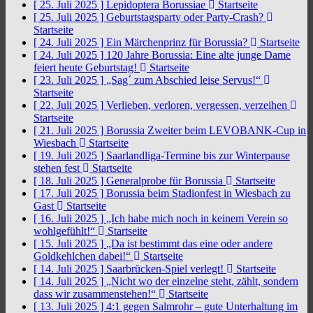
[ 25. Juli 2025 ]
Lepidoptera Borussiae
Startseite
[ 25. Juli 2025 ]
Geburtstagsparty oder Party-Crash?
Startseite
[ 24. Juli 2025 ]
Ein Märchenprinz für Borussia?
Startseite
[ 24. Juli 2025 ]
120 Jahre Borussia: Eine alte junge Dame
feiert heute Geburtstag!
Startseite
[ 23. Juli 2025 ]
„Sag´ zum Abschied leise Servus!“
Startseite
[ 22. Juli 2025 ]
Verlieben, verloren, vergessen, verzeihen
Startseite
[ 21. Juli 2025 ]
Borussia Zweiter beim LEVOBANK-Cup in
Wiesbach
Startseite
[ 19. Juli 2025 ]
Saarlandliga-Termine bis zur Winterpause
stehen fest
Startseite
[ 18. Juli 2025 ]
Generalprobe für Borussia
Startseite
[ 17. Juli 2025 ]
Borussia beim Stadionfest in Wiesbach zu
Gast
Startseite
[ 16. Juli 2025 ]
„Ich habe mich noch in keinem Verein so
wohlgefühlt!“
Startseite
[ 15. Juli 2025 ]
„Da ist bestimmt das eine oder andere
Goldkehlchen dabei!“
Startseite
[ 14. Juli 2025 ]
Saarbrücken-Spiel verlegt!
Startseite
[ 14. Juli 2025 ]
„Nicht wo der einzelne steht, zählt, sondern
dass wir zusammenstehen!“
Startseite
[ 13. Juli 2025 ]
4:1 gegen Salmrohr – gute Unterhaltung im