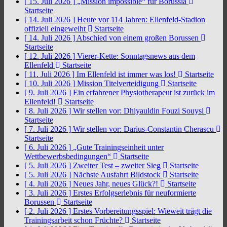
[ 15. Juli 2026 ]
„Mission impossible“ für Borussia
Startseite
[ 14. Juli 2026 ]
Heute vor 114 Jahren: Ellenfeld-Stadion
offiziell eingeweiht
Startseite
[ 14. Juli 2026 ]
Abschied von einem großen Borussen
Startseite
[ 12. Juli 2026 ]
Vierer-Kette: Sonntagsnews aus dem
Ellenfeld
Startseite
[ 11. Juli 2026 ]
Im Ellenfeld ist immer was los!
Startseite
[ 10. Juli 2026 ]
Mission Titelverteidigung
Startseite
[ 9. Juli 2026 ]
Ein erfahrener Physiotherapeut ist zurück im
Ellenfeld!
Startseite
[ 8. Juli 2026 ]
Wir stellen vor: Dhiyauldin Fouzi Souysi
Startseite
[ 7. Juli 2026 ]
Wir stellen vor: Darius-Constantin Cherascu
Startseite
[ 6. Juli 2026 ]
„Gute Trainingseinheit unter
Wettbewerbsbedingungen“
Startseite
[ 5. Juli 2026 ]
Zweiter Test – zweiter Sieg
Startseite
[ 5. Juli 2026 ]
Nächste Ausfahrt Bildstock
Startseite
[ 4. Juli 2026 ]
Neues Jahr, neues Glück?!
Startseite
[ 3. Juli 2026 ]
Erstes Erfolgserlebnis für neuformierte
Borussen
Startseite
[ 2. Juli 2026 ]
Erstes Vorbereitungsspiel: Wieweit trägt die
Trainingsarbeit schon Früchte?
Startseite