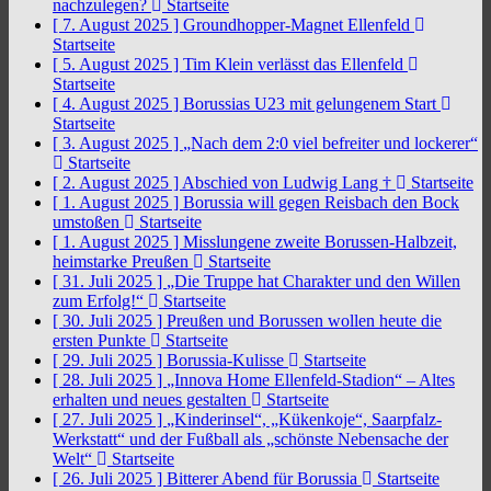
nachzulegen?
Startseite
[ 7. August 2025 ]
Groundhopper-Magnet Ellenfeld
Startseite
[ 5. August 2025 ]
Tim Klein verlässt das Ellenfeld
Startseite
[ 4. August 2025 ]
Borussias U23 mit gelungenem Start
Startseite
[ 3. August 2025 ]
„Nach dem 2:0 viel befreiter und lockerer“
Startseite
[ 2. August 2025 ]
Abschied von Ludwig Lang †
Startseite
[ 1. August 2025 ]
Borussia will gegen Reisbach den Bock
umstoßen
Startseite
[ 1. August 2025 ]
Misslungene zweite Borussen-Halbzeit,
heimstarke Preußen
Startseite
[ 31. Juli 2025 ]
„Die Truppe hat Charakter und den Willen
zum Erfolg!“
Startseite
[ 30. Juli 2025 ]
Preußen und Borussen wollen heute die
ersten Punkte
Startseite
[ 29. Juli 2025 ]
Borussia-Kulisse
Startseite
[ 28. Juli 2025 ]
„Innova Home Ellenfeld-Stadion“ – Altes
erhalten und neues gestalten
Startseite
[ 27. Juli 2025 ]
„Kinderinsel“, „Kükenkoje“, Saarpfalz-
Werkstatt“ und der Fußball als „schönste Nebensache der
Welt“
Startseite
[ 26. Juli 2025 ]
Bitterer Abend für Borussia
Startseite