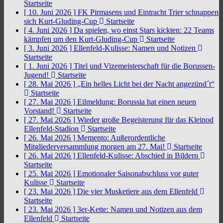
Startseite
[ 10. Juni 2026 ]
FK Pirmasens und Eintracht Trier schnappen
sich Kurt-Gluding-Cup
Startseite
[ 4. Juni 2026 ]
Da spielen, wo einst Stars kickten: 22 Teams
kämpfen um den Kurt-Gluding-Cup
Startseite
[ 3. Juni 2026 ]
Ellenfeld-Kulisse: Namen und Notizen
Startseite
[ 1. Juni 2026 ]
Titel und Vizemeisterschaft für die Borussen-
Jugend!
Startseite
[ 28. Mai 2026 ]
„Ein helles Licht bei der Nacht angezünd´t“
Startseite
[ 27. Mai 2026 ]
Eilmeldung: Borussia hat einen neuen
Vorstand!
Startseite
[ 27. Mai 2026 ]
Wieder große Begeisterung für das Kleinod
Ellenfeld-Stadion
Startseite
[ 26. Mai 2026 ]
Memento: Außerordentliche
Mitgliederversammlung morgen am 27. Mai!
Startseite
[ 26. Mai 2026 ]
Ellenfeld-Kulisse: Abschied in Bildern
Startseite
[ 25. Mai 2026 ]
Emotionaler Saisonabschluss vor guter
Kulisse
Startseite
[ 23. Mai 2026 ]
Die vier Musketiere aus dem Ellenfeld
Startseite
[ 23. Mai 2026 ]
3er-Kette: Namen und Notizen aus dem
Ellenfeld
Startseite