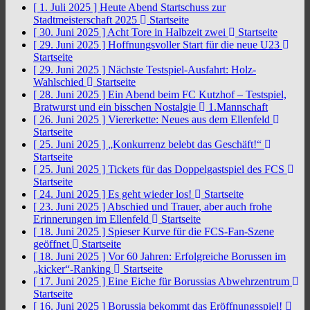
[ 1. Juli 2025 ]
Heute Abend Startschuss zur
Stadtmeisterschaft 2025
Startseite
[ 30. Juni 2025 ]
Acht Tore in Halbzeit zwei
Startseite
[ 29. Juni 2025 ]
Hoffnungsvoller Start für die neue U23
Startseite
[ 29. Juni 2025 ]
Nächste Testspiel-Ausfahrt: Holz-
Wahlschied
Startseite
[ 28. Juni 2025 ]
Ein Abend beim FC Kutzhof – Testspiel,
Bratwurst und ein bisschen Nostalgie
1.Mannschaft
[ 26. Juni 2025 ]
Viererkette: Neues aus dem Ellenfeld
Startseite
[ 25. Juni 2025 ]
„Konkurrenz belebt das Geschäft!“
Startseite
[ 25. Juni 2025 ]
Tickets für das Doppelgastspiel des FCS
Startseite
[ 24. Juni 2025 ]
Es geht wieder los!
Startseite
[ 23. Juni 2025 ]
Abschied und Trauer, aber auch frohe
Erinnerungen im Ellenfeld
Startseite
[ 18. Juni 2025 ]
Spieser Kurve für die FCS-Fan-Szene
geöffnet
Startseite
[ 18. Juni 2025 ]
Vor 60 Jahren: Erfolgreiche Borussen im
„kicker“-Ranking
Startseite
[ 17. Juni 2025 ]
Eine Eiche für Borussias Abwehrzentrum
Startseite
[ 16. Juni 2025 ]
Borussia bekommt das Eröffnungsspiel!