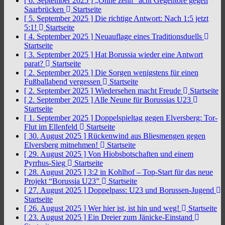
[ 6. September 2025 ]
„Ohne zehn“ acht Gegentore gegen
Saarbrücken
Startseite
[ 5. September 2025 ]
Die richtige Antwort: Nach 1:5 jetzt
5:1!
Startseite
[ 4. September 2025 ]
Neuauflage eines Traditionsduells
Startseite
[ 3. September 2025 ]
Hat Borussia wieder eine Antwort
parat?
Startseite
[ 2. September 2025 ]
Die Sorgen wenigstens für einen
Fußballabend vergessen
Startseite
[ 2. September 2025 ]
Wiedersehen macht Freude
Startseite
[ 2. September 2025 ]
Alle Neune für Borussias U23
Startseite
[ 1. September 2025 ]
Doppelspieltag gegen Elversberg: Tor-
Flut im Ellenfeld
Startseite
[ 30. August 2025 ]
Rückenwind aus Bliesmengen gegen
Elversberg mitnehmen!
Startseite
[ 29. August 2025 ]
Von Hiobsbotschaften und einem
Pyrrhus-Sieg
Startseite
[ 28. August 2025 ]
3:2 in Kohlhof – Top-Start für das neue
Projekt “Borussia U23”
Startseite
[ 27. August 2025 ]
Doppelpass: U23 und Borussen-Jugend
Startseite
[ 26. August 2025 ]
Wer hier ist, ist hin und weg!
Startseite
[ 23. August 2025 ]
Ein Dreier zum Jänicke-Einstand