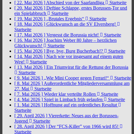
[ 22. Mai 2026 ]
Abschied von der Saarlandliga
Startseite
[ 20. Mai 2026 ]
Deftige Schlappe, erstes Borussen-Tor und
ein Spielabbruch
Startseite
[ 19. Mai 2026 ]
„Brutales Ergebnis“
Startseite
[ 18. Mai 2026 ]
Glückwunsch an die SV Elversberg!
Startseite
[ 17. Mai 2026 ]
Vergesst die Borussia nicht!
Startseite
[ 16. Mai 2026 ]
Joachim Weber 80 Jahre – herzlichen
Glückwunsch!
Startseite
[ 15. Mai 2026 ]
Bye, bye, Burg Bucherbach!?
Startseite
[ 14. Mai 2026 ]
Nach wie vor insgesamt auf einem guten
Weg!
Startseite
[ 13. Mai 2026 ]
Ein Triumvirat für die Rettung der Borussia
Startseite
[ 9. Mai 2026 ]
„Wie Mini Cooper gegen Ferrari!“
Startseite
[ 8. Mai 2026 ]
Außerordentliche Mitgliederversammlung am
27. Mai
Startseite
[ 7. Mai 2026 ]
Wieder klar verteilte Rollen
Startseite
[ 4. Mai 2026 ]
Spiel in Limbach früh gelaufen
Startseite
[ 1. Mai 2026 ]
Hoffnung auf ein ordentliches Resultat
Startseite
[ 29. April 2026 ]
Viererkette: Neues aus der Borussen-
Jugend
Startseite
[ 28. April 2026 ]
Der “FCS-Killer” von 1966 wird 85!
Startseite