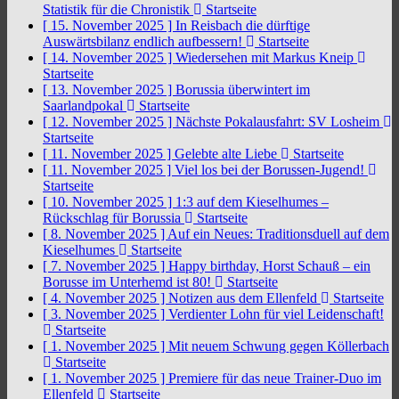
Statistik für die Chronistik
Startseite
[ 15. November 2025 ]
In Reisbach die dürftige
Auswärtsbilanz endlich aufbessern!
Startseite
[ 14. November 2025 ]
Wiedersehen mit Markus Kneip
Startseite
[ 13. November 2025 ]
Borussia überwintert im
Saarlandpokal
Startseite
[ 12. November 2025 ]
Nächste Pokalausfahrt: SV Losheim
Startseite
[ 11. November 2025 ]
Gelebte alte Liebe
Startseite
[ 11. November 2025 ]
Viel los bei der Borussen-Jugend!
Startseite
[ 10. November 2025 ]
1:3 auf dem Kieselhumes –
Rückschlag für Borussia
Startseite
[ 8. November 2025 ]
Auf ein Neues: Traditionsduell auf dem
Kieselhumes
Startseite
[ 7. November 2025 ]
Happy birthday, Horst Schauß – ein
Borusse im Unterhemd ist 80!
Startseite
[ 4. November 2025 ]
Notizen aus dem Ellenfeld
Startseite
[ 3. November 2025 ]
Verdienter Lohn für viel Leidenschaft!
Startseite
[ 1. November 2025 ]
Mit neuem Schwung gegen Köllerbach
Startseite
[ 1. November 2025 ]
Premiere für das neue Trainer-Duo im
Ellenfeld
Startseite