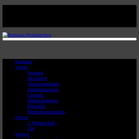
Facebook
Twitter
Instagram
Youtube
Startseite
Verein
Satzung
Steckbrief
Vereinsspielplan
Stadionmagazin
Chronik
Mitgliedsantrag
Ellenfeld
Platzbelegungsplan
Aktive
1. Mannschaft
AH
Jugend