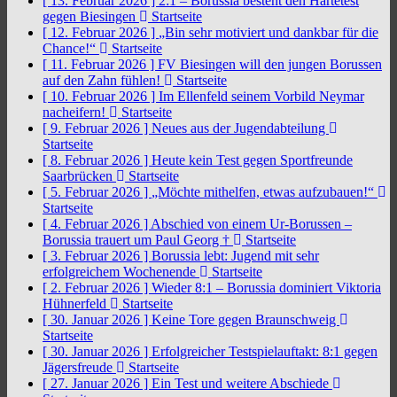
[ 13. Februar 2026 ]
2:1 – Borussia besteht den Härtetest
gegen Biesingen
Startseite
[ 12. Februar 2026 ]
„Bin sehr motiviert und dankbar für die
Chance!“
Startseite
[ 11. Februar 2026 ]
FV Biesingen will den jungen Borussen
auf den Zahn fühlen!
Startseite
[ 10. Februar 2026 ]
Im Ellenfeld seinem Vorbild Neymar
nacheifern!
Startseite
[ 9. Februar 2026 ]
Neues aus der Jugendabteilung
Startseite
[ 8. Februar 2026 ]
Heute kein Test gegen Sportfreunde
Saarbrücken
Startseite
[ 5. Februar 2026 ]
„Möchte mithelfen, etwas aufzubauen!“
Startseite
[ 4. Februar 2026 ]
Abschied von einem Ur-Borussen –
Borussia trauert um Paul Georg †
Startseite
[ 3. Februar 2026 ]
Borussia lebt: Jugend mit sehr
erfolgreichem Wochenende
Startseite
[ 2. Februar 2026 ]
Wieder 8:1 – Borussia dominiert Viktoria
Hühnerfeld
Startseite
[ 30. Januar 2026 ]
Keine Tore gegen Braunschweig
Startseite
[ 30. Januar 2026 ]
Erfolgreicher Testspielauftakt: 8:1 gegen
Jägersfreude
Startseite
[ 27. Januar 2026 ]
Ein Test und weitere Abschiede