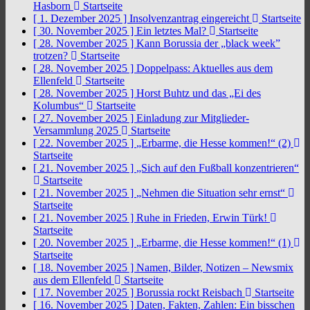
Hasborn
Startseite
[ 1. Dezember 2025 ]
Insolvenzantrag eingereicht
Startseite
[ 30. November 2025 ]
Ein letztes Mal?
Startseite
[ 28. November 2025 ]
Kann Borussia der „black week”
trotzen?
Startseite
[ 28. November 2025 ]
Doppelpass: Aktuelles aus dem
Ellenfeld
Startseite
[ 28. November 2025 ]
Horst Buhtz und das „Ei des
Kolumbus“
Startseite
[ 27. November 2025 ]
Einladung zur Mitglieder-
Versammlung 2025
Startseite
[ 22. November 2025 ]
„Erbarme, die Hesse kommen!“ (2)
Startseite
[ 21. November 2025 ]
„Sich auf den Fußball konzentrieren“
Startseite
[ 21. November 2025 ]
„Nehmen die Situation sehr ernst“
Startseite
[ 21. November 2025 ]
Ruhe in Frieden, Erwin Türk!
Startseite
[ 20. November 2025 ]
„Erbarme, die Hesse kommen!“ (1)
Startseite
[ 18. November 2025 ]
Namen, Bilder, Notizen – Newsmix
aus dem Ellenfeld
Startseite
[ 17. November 2025 ]
Borussia rockt Reisbach
Startseite
[ 16. November 2025 ]
Daten, Fakten, Zahlen: Ein bisschen