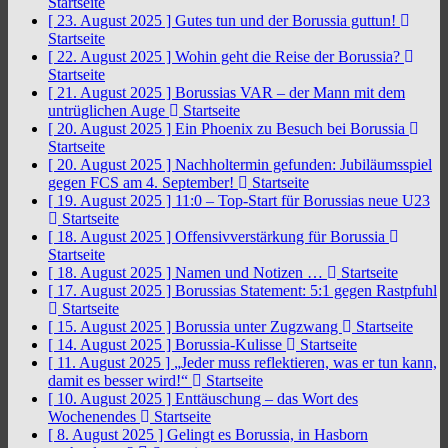
Startseite
[ 23. August 2025 ]
Gutes tun und der Borussia guttun!
Startseite
[ 22. August 2025 ]
Wohin geht die Reise der Borussia?
Startseite
[ 21. August 2025 ]
Borussias VAR – der Mann mit dem
untrüglichen Auge
Startseite
[ 20. August 2025 ]
Ein Phoenix zu Besuch bei Borussia
Startseite
[ 20. August 2025 ]
Nachholtermin gefunden: Jubiläumsspiel
gegen FCS am 4. September!
Startseite
[ 19. August 2025 ]
11:0 – Top-Start für Borussias neue U23
Startseite
[ 18. August 2025 ]
Offensivverstärkung für Borussia
Startseite
[ 18. August 2025 ]
Namen und Notizen …
Startseite
[ 17. August 2025 ]
Borussias Statement: 5:1 gegen Rastpfuhl
Startseite
[ 15. August 2025 ]
Borussia unter Zugzwang
Startseite
[ 14. August 2025 ]
Borussia-Kulisse
Startseite
[ 11. August 2025 ]
„Jeder muss reflektieren, was er tun kann,
damit es besser wird!“
Startseite
[ 10. August 2025 ]
Enttäuschung – das Wort des
Wochenendes
Startseite
[ 8. August 2025 ]
Gelingt es Borussia, in Hasborn