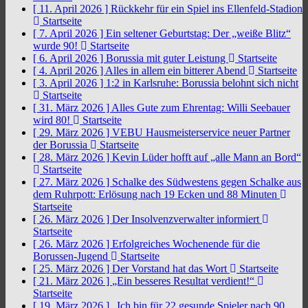
[ 11. April 2026 ]
Rückkehr für ein Spiel ins Ellenfeld-Stadion
Startseite
[ 7. April 2026 ]
Ein seltener Geburtstag: Der „weiße Blitz“
wurde 90!
Startseite
[ 6. April 2026 ]
Borussia mit guter Leistung
Startseite
[ 4. April 2026 ]
Alles in allem ein bitterer Abend
Startseite
[ 3. April 2026 ]
1:2 in Karlsruhe: Borussia belohnt sich nicht
Startseite
[ 31. März 2026 ]
Alles Gute zum Ehrentag: Willi Seebauer
wird 80!
Startseite
[ 29. März 2026 ]
VEBU Hausmeisterservice neuer Partner
der Borussia
Startseite
[ 28. März 2026 ]
Kevin Lüder hofft auf „alle Mann an Bord“
Startseite
[ 27. März 2026 ]
Schalke des Südwestens gegen Schalke aus
dem Ruhrpott: Erlösung nach 19 Ecken und 88 Minuten
Startseite
[ 26. März 2026 ]
Der Insolvenzverwalter informiert
Startseite
[ 26. März 2026 ]
Erfolgreiches Wochenende für die
Borussen-Jugend
Startseite
[ 25. März 2026 ]
Der Vorstand hat das Wort
Startseite
[ 21. März 2026 ]
„Ein besseres Resultat verdient!“
Startseite
[ 19. März 2026 ]
„Ich bin für 22 gesunde Spieler nach 90