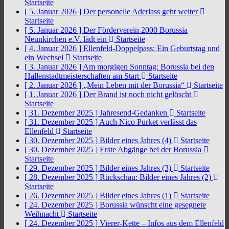
Startseite
[ 5. Januar 2026 ]
Der personelle Aderlass geht weiter
Startseite
[ 5. Januar 2026 ]
Der Förderverein 2000 Borussia
Neunkirchen e.V. lädt ein
Startseite
[ 4. Januar 2026 ]
Ellenfeld-Doppelpass: Ein Geburtstag und
ein Wechsel
Startseite
[ 3. Januar 2026 ]
Am morgigen Sonntag: Borussia bei den
Hallenstadtmeisterschaften am Start
Startseite
[ 2. Januar 2026 ]
„Mein Leben mit der Borussia“
Startseite
[ 1. Januar 2026 ]
Der Brand ist noch nicht gelöscht
Startseite
[ 31. Dezember 2025 ]
Jahresend-Gedanken
Startseite
[ 31. Dezember 2025 ]
Auch Nico Purket verlässt das
Ellenfeld
Startseite
[ 30. Dezember 2025 ]
Bilder eines Jahres (4)
Startseite
[ 30. Dezember 2025 ]
Erste Abgänge bei der Borussia
Startseite
[ 29. Dezember 2025 ]
Bilder eines Jahres (3)
Startseite
[ 28. Dezember 2025 ]
Rückschau: Bilder eines Jahres (2)
Startseite
[ 26. Dezember 2025 ]
Bilder eines Jahres (1)
Startseite
[ 24. Dezember 2025 ]
Borussia wünscht eine gesegnete
Weihnacht
Startseite
[ 24. Dezember 2025 ]
Vierer-Kette – Infos aus dem Ellenfeld