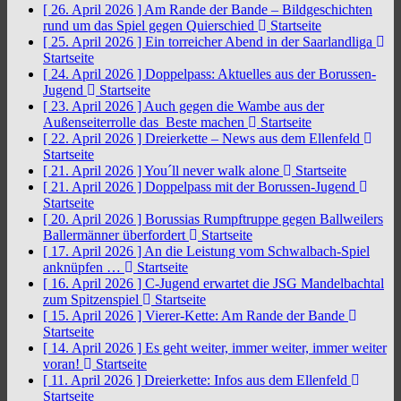
[ 26. April 2026 ]
Am Rande der Bande – Bildgeschichten
rund um das Spiel gegen Quierschied
Startseite
[ 25. April 2026 ]
Ein torreicher Abend in der Saarlandliga
Startseite
[ 24. April 2026 ]
Doppelpass: Aktuelles aus der Borussen-
Jugend
Startseite
[ 23. April 2026 ]
Auch gegen die Wambe aus der
Außenseiterrolle das Beste machen
Startseite
[ 22. April 2026 ]
Dreierkette – News aus dem Ellenfeld
Startseite
[ 21. April 2026 ]
You´ll never walk alone
Startseite
[ 21. April 2026 ]
Doppelpass mit der Borussen-Jugend
Startseite
[ 20. April 2026 ]
Borussias Rumpftruppe gegen Ballweilers
Ballermänner überfordert
Startseite
[ 17. April 2026 ]
An die Leistung vom Schwalbach-Spiel
anknüpfen …
Startseite
[ 16. April 2026 ]
C-Jugend erwartet die JSG Mandelbachtal
zum Spitzenspiel
Startseite
[ 15. April 2026 ]
Vierer-Kette: Am Rande der Bande
Startseite
[ 14. April 2026 ]
Es geht weiter, immer weiter, immer weiter
voran!
Startseite
[ 11. April 2026 ]
Dreierkette: Infos aus dem Ellenfeld
Startseite