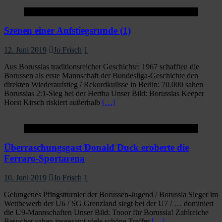
Startseite
Szenen einer Aufstiegsrunde (1)
12. Juni 2019
Jo Frisch
1
Aus Borussias traditionsreicher Geschichte: 1967 schafften die
Borussen als erste Mannschaft der Bundesliga-Geschichte den
direkten Wiederaufstieg / Rekordkulisse in Berlin: 70.000 sahen
Borussias 2:1-Sieg bei der Hertha Unser Bild: Borussias Keeper
Horst Kirsch riskiert außerhalb
[…]
Startseite
Überraschungsgast Donald Duck eroberte die
Ferraro-Sportarena
10. Juni 2019
Jo Frisch
1
Gelungenes Pfingstturnier der Borussen-Jugend / Borussia Sieger im
Wettbewerb der U6 / SG Grenzland siegt bei der U7 / … dominiert
die U9-Mannschaften Unser Bild: Tooor für Borussia! Zahlreiche
Besucher sahen insgesamt viele schöne Treffer
[…]