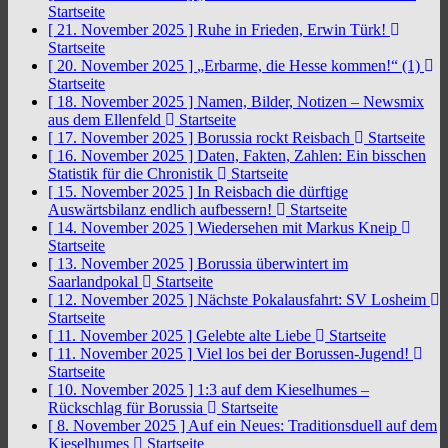
Startseite
[ 21. November 2025 ]
Ruhe in Frieden, Erwin Türk!
Startseite
[ 20. November 2025 ]
„Erbarme, die Hesse kommen!“ (1)
Startseite
[ 18. November 2025 ]
Namen, Bilder, Notizen – Newsmix
aus dem Ellenfeld
Startseite
[ 17. November 2025 ]
Borussia rockt Reisbach
Startseite
[ 16. November 2025 ]
Daten, Fakten, Zahlen: Ein bisschen
Statistik für die Chronistik
Startseite
[ 15. November 2025 ]
In Reisbach die dürftige
Auswärtsbilanz endlich aufbessern!
Startseite
[ 14. November 2025 ]
Wiedersehen mit Markus Kneip
Startseite
[ 13. November 2025 ]
Borussia überwintert im
Saarlandpokal
Startseite
[ 12. November 2025 ]
Nächste Pokalausfahrt: SV Losheim
Startseite
[ 11. November 2025 ]
Gelebte alte Liebe
Startseite
[ 11. November 2025 ]
Viel los bei der Borussen-Jugend!
Startseite
[ 10. November 2025 ]
1:3 auf dem Kieselhumes –
Rückschlag für Borussia
Startseite
[ 8. November 2025 ]
Auf ein Neues: Traditionsduell auf dem
Kieselhumes
Startseite