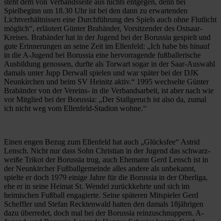
steht dem von Verbandsseite aus nichts entgegen, denn bei
Spielbeginn um 18.30 Uhr ist bei den dann zu erwartenden
Lichtverhältnissen eine Durchführung des Spiels auch ohne Flutlicht
möglich“, erläutert Günter Brabänder, Vorsitzender des Ostsaar-
Kreises. Brabänder hat in der Jugend bei der Borussia gespielt und
gute Erinnerungen an seine Zeit im Ellenfeld: „Ich habe bis hinauf
in die A-Jugend bei Borussia eine hervorragende fußballerische
Ausbildung genossen, durfte als Torwart sogar in der Saar-Auswahl
damals unter Jupp Derwall spielen und war später bei der DJK
Neunkirchen und beim SV Heinitz aktiv.“ 1995 wechselte Günter
Brabänder von der Vereins- in die Verbandsarbeit, ist aber nach wie
vor Mitglied bei der Borussia: „Der Stallgeruch ist also da, zumal
ich nicht weg vom Ellenfeld-Stadion wohne.“
Einen engen Bezug zum Ellenfeld hat auch „Glücksfee“ Astrid
Lensch. Nicht nur dass Sohn Christian in der Jugend das schwarz-
weiße Trikot der Borussia trug, auch Ehemann Gerd Lensch ist in
der Neunkircher Fußballgemeinde alles andere als unbekannt,
spielte er doch 1979 einige Jahre für die Borussia in der Oberliga,
ehe er in seine Heimat St. Wendel zurückkehrte und sich im
heimischen Fußball engagierte. Seine späteren Mitspieler Gerd
Scheffler und Stefan Recktenwald hatten den damals 18jährigen
dazu überredet, doch mal bei der Borussia reinzuschnuppern. A-