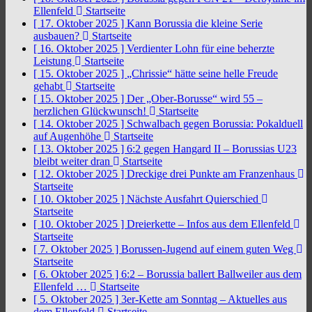
Ellenfeld
Startseite
[ 17. Oktober 2025 ]
Kann Borussia die kleine Serie
ausbauen?
Startseite
[ 16. Oktober 2025 ]
Verdienter Lohn für eine beherzte
Leistung
Startseite
[ 15. Oktober 2025 ]
„Chrissie“ hätte seine helle Freude
gehabt
Startseite
[ 15. Oktober 2025 ]
Der „Ober-Borusse“ wird 55 –
herzlichen Glückwunsch!
Startseite
[ 14. Oktober 2025 ]
Schwalbach gegen Borussia: Pokalduell
auf Augenhöhe
Startseite
[ 13. Oktober 2025 ]
6:2 gegen Hangard II – Borussias U23
bleibt weiter dran
Startseite
[ 12. Oktober 2025 ]
Dreckige drei Punkte am Franzenhaus
Startseite
[ 10. Oktober 2025 ]
Nächste Ausfahrt Quierschied
Startseite
[ 10. Oktober 2025 ]
Dreierkette – Infos aus dem Ellenfeld
Startseite
[ 7. Oktober 2025 ]
Borussen-Jugend auf einem guten Weg
Startseite
[ 6. Oktober 2025 ]
6:2 – Borussia ballert Ballweiler aus dem
Ellenfeld …
Startseite
[ 5. Oktober 2025 ]
3er-Kette am Sonntag – Aktuelles aus
dem Ellenfeld
Startseite