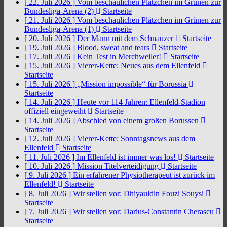
[ 22. Juli 2026 ]
Vom beschaulichen Plätzchen im Grünen zur
Bundesliga-Arena (2)
Startseite
[ 21. Juli 2026 ]
Vom beschaulichen Plätzchen im Grünen zur
Bundesliga-Arena (1)
Startseite
[ 20. Juli 2026 ]
Der Mann mit dem Schnauzer
Startseite
[ 19. Juli 2026 ]
Blood, sweat and tears
Startseite
[ 17. Juli 2026 ]
Kein Test in Merchweiler!
Startseite
[ 15. Juli 2026 ]
Vierer-Kette: Neues aus dem Ellenfeld
Startseite
[ 15. Juli 2026 ]
„Mission impossible“ für Borussia
Startseite
[ 14. Juli 2026 ]
Heute vor 114 Jahren: Ellenfeld-Stadion
offiziell eingeweiht
Startseite
[ 14. Juli 2026 ]
Abschied von einem großen Borussen
Startseite
[ 12. Juli 2026 ]
Vierer-Kette: Sonntagsnews aus dem
Ellenfeld
Startseite
[ 11. Juli 2026 ]
Im Ellenfeld ist immer was los!
Startseite
[ 10. Juli 2026 ]
Mission Titelverteidigung
Startseite
[ 9. Juli 2026 ]
Ein erfahrener Physiotherapeut ist zurück im
Ellenfeld!
Startseite
[ 8. Juli 2026 ]
Wir stellen vor: Dhiyauldin Fouzi Souysi
Startseite
[ 7. Juli 2026 ]
Wir stellen vor: Darius-Constantin Cherascu
Startseite