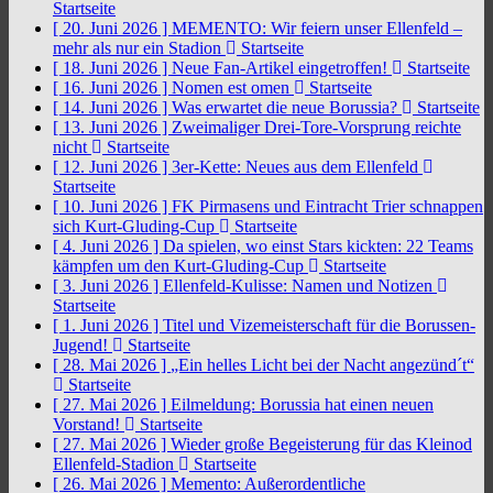
Startseite
[ 20. Juni 2026 ]
MEMENTO: Wir feiern unser Ellenfeld –
mehr als nur ein Stadion
Startseite
[ 18. Juni 2026 ]
Neue Fan-Artikel eingetroffen!
Startseite
[ 16. Juni 2026 ]
Nomen est omen
Startseite
[ 14. Juni 2026 ]
Was erwartet die neue Borussia?
Startseite
[ 13. Juni 2026 ]
Zweimaliger Drei-Tore-Vorsprung reichte
nicht
Startseite
[ 12. Juni 2026 ]
3er-Kette: Neues aus dem Ellenfeld
Startseite
[ 10. Juni 2026 ]
FK Pirmasens und Eintracht Trier schnappen
sich Kurt-Gluding-Cup
Startseite
[ 4. Juni 2026 ]
Da spielen, wo einst Stars kickten: 22 Teams
kämpfen um den Kurt-Gluding-Cup
Startseite
[ 3. Juni 2026 ]
Ellenfeld-Kulisse: Namen und Notizen
Startseite
[ 1. Juni 2026 ]
Titel und Vizemeisterschaft für die Borussen-
Jugend!
Startseite
[ 28. Mai 2026 ]
„Ein helles Licht bei der Nacht angezünd´t“
Startseite
[ 27. Mai 2026 ]
Eilmeldung: Borussia hat einen neuen
Vorstand!
Startseite
[ 27. Mai 2026 ]
Wieder große Begeisterung für das Kleinod
Ellenfeld-Stadion
Startseite
[ 26. Mai 2026 ]
Memento: Außerordentliche