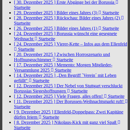
[ 30. Dezember 2025 ]
Erste Abgänge bei der Borussia
Startseite
[ 29. Dezember 2025 ]
Bilder eines Jahres (3)
Startseite
[ 28. Dezember 2025 ]
Rückschau: Bilder eines Jahres (2)
Startseite
[ 26. Dezember 2025 ]
Bilder eines Jahres (1)
Startseite
[ 24. Dezember 2025 ]
Borussia wünscht eine gesegnete
Weihnacht
Startseite
[ 24. Dezember 2025 ]
Vierer-Kette – Infos aus dem Ellenfeld
Startseite
[ 20. Dezember 2025 ]
Zwischen Horroszenario und
Hoffnungsschimmer
Startseite
[ 17. Dezember 2025 ]
Memento: Morgen Mitglieder-
Versammlung 2025
Startseite
[ 14. Dezember 2025 ]
„Den Begriff `Verein´ mit Leben
gefüllt“
Startseite
[ 12. Dezember 2025 ]
Der Nebel von Stuttgart verschluckt
Borussias Siegeshoffnungen
Startseite
[ 12. Dezember 2025 ]
Viele Fragen, alles offen!
Startseite
[ 11. Dezember 2025 ]
Der Borussen-Weihnachtsmarkt ruft!
Startseite
[ 9. Dezember 2025 ]
Ellenfeld-Doppelpass: Zwei Kapitäne
dürfen feiern
Startseite
[ 8. Dezember 2025 ]
Nikolaus-Kick mit ganz viel Spaß
Startseite