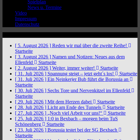
Spielplan
News u. Termine
Video
Impressum
Datenschutz
News Ticker
[ 5. August 2026 ]
Reden wir mal über die zweite Reihe!
Startseite
[ 3. August 2026 ]
Namen und Notizen: Neues aus dem
Ellenfeld
Startseite
[ 2. August 2026 ]
Weiter, immer weiter!
Startseite
[ 31. Juli 2026 ]
Spannung steigt – jetzt geht´s los!
Startseite
[ 31. Juli 2026 ]
Ein Neinkerjer Bub führt die Borussia an
Startseite
[ 30. Juli 2026 ]
Sechs Tore und Nervenkitzel im Ellenfeld
Startseite
[ 29. Juli 2026 ]
Mit dem Herzen dabei
Startseite
[ 28. Juli 2026 ]
Licht am Ende des Tunnels
Startseite
[ 27. Juli 2026 ]
„Noch viel Arbeit vor uns!“
Startseite
[ 25. Juli 2026 ]
1:0 in Bexbach – morgen beim TuS
Schönenberg
Startseite
[ 23. Juli 2026 ]
Borussia testet bei der SG Bexbach
Startseite