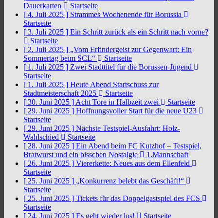
Dauerkarten
Startseite
[ 4. Juli 2025 ]
Strammes Wochenende für Borussia
Startseite
[ 3. Juli 2025 ]
Ein Schritt zurück als ein Schritt nach vorne?
Startseite
[ 2. Juli 2025 ]
„Vom Erfindergeist zur Gegenwart: Ein
Sommertag beim SCL“
Startseite
[ 1. Juli 2025 ]
Zwei Stadttitel für die Borussen-Jugend
Startseite
[ 1. Juli 2025 ]
Heute Abend Startschuss zur
Stadtmeisterschaft 2025
Startseite
[ 30. Juni 2025 ]
Acht Tore in Halbzeit zwei
Startseite
[ 29. Juni 2025 ]
Hoffnungsvoller Start für die neue U23
Startseite
[ 29. Juni 2025 ]
Nächste Testspiel-Ausfahrt: Holz-
Wahlschied
Startseite
[ 28. Juni 2025 ]
Ein Abend beim FC Kutzhof – Testspiel,
Bratwurst und ein bisschen Nostalgie
1.Mannschaft
[ 26. Juni 2025 ]
Viererkette: Neues aus dem Ellenfeld
Startseite
[ 25. Juni 2025 ]
„Konkurrenz belebt das Geschäft!“
Startseite
[ 25. Juni 2025 ]
Tickets für das Doppelgastspiel des FCS
Startseite
[ 24. Juni 2025 ]
Es geht wieder los!
Startseite