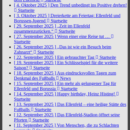
[ 4. Oktober 2025 ]
Den Trend unbedingt ins Positive drehen!
Startseite
[ 3. Oktober 2025 ]
Dreierkette am Feiertag: Ellenfeld und
Borussen-Jugend
Startseite
[ 29. September 2025 ]
„Zeit im Ellenfeld
zusammenzurücken.“
Startseite
[ 27. September 2025 ]
Wenn einer eine Reise tut …
Startseite
[ 26. September 2025 ]
„Das ist wie ein Besuch beim
Zahnarzt“
Startseite
[ 22. September 2025 ]
Ein gebrauchter Tag
Startseite
[ 19. September 2025 ]
Ein Schlüsselspiel für die weitere
Saison?
Startseite
[ 18. September 2025 ]
Aus eindrucksvollen Tagen zum
Denkmal des Fußballs
News
[ 15. September 2025 ]
Ein mehr als gelungener Tag für
Ellenfeld und Borussia
Startseite
[ 14. September 2025 ]
Happy birthday, Heinz Histing!
Startseite
[ 13. September 2025 ]
Das Ellenfeld – eine heilige Stätte des
Fußballs
Startseite
[ 12. September 2025 ]
Das Ellenfeld-Stadion öffnet seine
Pforten
Startseite
[ 11. September 2025 ]
Von Menschen, die zu Schlachten