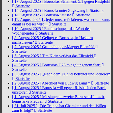
[ 17. August 2025 ]
Borussias Statement: 5:1 gegen Rastpfuhl
Startseite
[ 15. August 2025 ]
Borussia unter Zugzwang
Startseite
[ 14. August 2025 ]
Borussia-Kulisse
Startseite
[ 11. August 2025 ]
„Jeder muss reflektieren, was er tun kann,
damit es besser wird!“
Startseite
[ 10. August 2025 ]
Enttäuschung – das Wort des
Wochenendes
Startseite
[ 8. August 2025 ]
Gelingt es Borussia, in Hasborn
nachzulegen?
Startseite
[ 7. August 2025 ]
Groundhopper-Magnet Ellenfeld
Startseite
[ 5. August 2025 ]
Tim Klein verlässt das Ellenfeld
Startseite
[ 4. August 2025 ]
Borussias U23 mit gelungenem Start
Startseite
[ 3. August 2025 ]
„Nach dem 2:0 viel befreiter und lockerer“
Startseite
[ 2. August 2025 ]
Abschied von Ludwig Lang †
Startseite
[ 1. August 2025 ]
Borussia will gegen Reisbach den Bock
umstoßen
Startseite
[ 1. August 2025 ]
Misslungene zweite Borussen-Halbzeit,
heimstarke Preußen
Startseite
[ 31. Juli 2025 ]
„Die Truppe hat Charakter und den Willen
zum Erfolg!“
Startseite