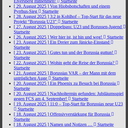
Elversberg mitnehmen!
Startseite
[ 29. August 2025 ]
Von Hiobsbotschaften und einem
Pyrrhus-Sieg
Startseite
[ 28. August 2025 ]
3:2 in Kohlhof – Top-Start für das neue
Projekt “Borussia U23”
Startseite
[ 27. August 2025 ]
Doppelpass: U23 und Borussen-Jugend
Startseite
[ 26. August 2025 ]
Wer hier ist, ist hin und weg!
Startseite
[ 23. August 2025 ]
Ein Dreier zum Jänicke-Einstand
Startseite
[ 23. August 2025 ]
Gutes tun und der Borussia guttun!
Startseite
[ 22. August 2025 ]
Wohin geht die Reise der Borussia?
Startseite
[ 21. August 2025 ]
Borussias VAR – der Mann mit dem
untrüglichen Auge
Startseite
[ 20. August 2025 ]
Ein Phoenix zu Besuch bei Borussia
Startseite
[ 20. August 2025 ]
Nachholtermin gefunden: Jubiläumsspiel
gegen FCS am 4. September!
Startseite
[ 19. August 2025 ]
11:0 – Top-Start für Borussias neue U23
Startseite
[ 18. August 2025 ]
Offensivverstärkung für Borussia
Startseite
[ 18. August 2025 ]
Namen und Notizen …
Startseite