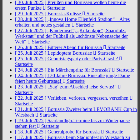
[ 30. Juli 2025 ]
Preußen und Borussen wollen heute die
ersten Punkte
Startseite
[ 29. Juli 2025 ]
Borussia-Kulisse
Startseite
[ 28. Juli 2025 ]
„Innova Home Ellenfeld-Stadion“ – Altes
erhalten und neues gestalten
Startseite
[ 27. Juli 2025 ]
„Kinderinsel“, „Kükenkoje“, Saarpfalz-
Werkstatt“ und der Fußball als „schönste Nebensache der
Welt“
Startseite
[ 26. Juli 2025 ]
Bitterer Abend für Borussia
Startseite
[ 25. Juli 2025 ]
Lepidoptera Borussiae
Startseite
[ 25. Juli 2025 ]
Geburtstagsparty oder Party-Crash?
Startseite
[ 24. Juli 2025 ]
Ein Märchenprinz für Borussia?
Startseite
[ 24. Juli 2025 ]
120 Jahre Borussia: Eine alte junge Dame
feiert heute Geburtstag!
Startseite
[ 23. Juli 2025 ]
„Sag´ zum Abschied leise Servus!“
Startseite
[ 22. Juli 2025 ]
Verlieben, verloren, vergessen, verzeihen
Startseite
[ 21. Juli 2025 ]
Borussia Zweiter beim LEVOBANK-Cup in
Wiesbach
Startseite
[ 19. Juli 2025 ]
Saarlandliga-Termine bis zur Winterpause
stehen fest
Startseite
[ 18. Juli 2025 ]
Generalprobe für Borussia
Startseite
[ 17. Juli 2025 ]
Borussia beim Stadionfest in Wiesbach zu