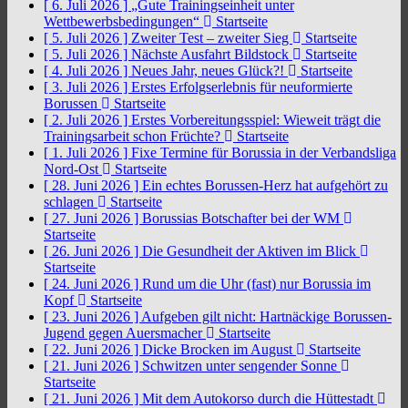
[ 6. Juli 2026 ]
„Gute Trainingseinheit unter
Wettbewerbsbedingungen“
Startseite
[ 5. Juli 2026 ]
Zweiter Test – zweiter Sieg
Startseite
[ 5. Juli 2026 ]
Nächste Ausfahrt Bildstock
Startseite
[ 4. Juli 2026 ]
Neues Jahr, neues Glück?!
Startseite
[ 3. Juli 2026 ]
Erstes Erfolgserlebnis für neuformierte
Borussen
Startseite
[ 2. Juli 2026 ]
Erstes Vorbereitungsspiel: Wieweit trägt die
Trainingsarbeit schon Früchte?
Startseite
[ 1. Juli 2026 ]
Fixe Termine für Borussia in der Verbandsliga
Nord-Ost
Startseite
[ 28. Juni 2026 ]
Ein echtes Borussen-Herz hat aufgehört zu
schlagen
Startseite
[ 27. Juni 2026 ]
Borussias Botschafter bei der WM
Startseite
[ 26. Juni 2026 ]
Die Gesundheit der Aktiven im Blick
Startseite
[ 24. Juni 2026 ]
Rund um die Uhr (fast) nur Borussia im
Kopf
Startseite
[ 23. Juni 2026 ]
Aufgeben gilt nicht: Hartnäckige Borussen-
Jugend gegen Auersmacher
Startseite
[ 22. Juni 2026 ]
Dicke Brocken im August
Startseite
[ 21. Juni 2026 ]
Schwitzen unter sengender Sonne
Startseite
[ 21. Juni 2026 ]
Mit dem Autokorso durch die Hüttestadt