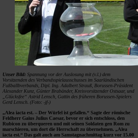
Unser Bild:
Spannung vor der Auslosung mit (v.l.) dem
Vorsitzenden des Verbandsspielausschusses im Saarländischen
Fußballbverbands, Dipl. Ing. Adalbert Strauß, Borussen-Präsident
Alexander Kunz, Günter Brabänder, Kreisvorsitzender Ostsaar, und
„Glücksfee“ Astrid Lensch, Gattin des früheren Borussen-Spielers
Gerd Lensch. (Foto: -jf-)
„Alea iacta est. – Der Würfel ist gefallen.“ Sagte der römische
Feldherr Gaius Julius Caesar, bevor er sich entschloss, den
Rubicon zu überqueren und mit seinen Soldaten gen Rom zu
marschieren, um dort die Herrschaft zu übernehmen. „Alea
iacta est.“ Das galt auch am Samstagnachmittag kurz vor 15.00