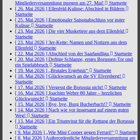
Mitgliederversammlung morgen am 27. Mai!
Startseite
[ 26. Mai 2026 ]
Ellenfeld-Kulisse: Abschied in Bildern
Startseite
[ 25. Mai 2026 ]
Emotionaler Saisonabschluss vor guter
Kulisse
Startseite
[ 23. Mai 2026 ]
Die vier Musketiere aus dem Ellenfeld
Startseite
[ 23. Mai 2026 ]
3er-Kette: Namen und Notizen aus dem
Ellenfeld
Startseite
[ 22. Mai 2026 ]
Abschied von der Saarlandliga
Startseite
[ 20. Mai 2026 ]
Deftige Schlappe, erstes Borussen-Tor und
ein Spielabbruch
Startseite
[ 19. Mai 2026 ]
„Brutales Ergebnis“
Startseite
[ 18. Mai 2026 ]
Glückwunsch an die SV Elversberg!
Startseite
[ 17. Mai 2026 ]
Vergesst die Borussia nicht!
Startseite
[ 16. Mai 2026 ]
Joachim Weber 80 Jahre – herzlichen
Glückwunsch!
Startseite
[ 15. Mai 2026 ]
Bye, bye, Burg Bucherbach!?
Startseite
[ 14. Mai 2026 ]
Nach wie vor insgesamt auf einem guten
Weg!
Startseite
[ 13. Mai 2026 ]
Ein Triumvirat für die Rettung der Borussia
Startseite
[ 9. Mai 2026 ]
„Wie Mini Cooper gegen Ferrari!“
Startseite
[ 8. Mai 2026 ]
Außerordentliche Mitgliederversammlung am