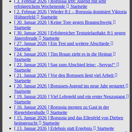
[ 3. Februar 2026 ]
Borussia lebt: Jugend mit sehr
erfolgreichem Wochenende
Startseite
[ 2. Februar 2026 ]
Wieder 8:1 – Borussia dominiert Viktoria
Hühnerfeld
Startseite
[ 30. Januar 2026 ]
Keine Tore gegen Braunschweig
Startseite
[ 30. Januar 2026 ]
Erfolgreicher Testspielauftakt: 8:1 gegen
Jägersfreude
Startseite
[ 27. Januar 2026 ]
Ein Test und weitere Abschiede
Startseite
[ 24. Januar 2026 ]
Tim Braun zieht es in die Heimat
Startseite
[ 22. Januar 2026 ]
Sag zum Abschied leise: „Servus!“
Startseite
[ 21. Januar 2026 ]
Vor den Borussen liegt viel Arbeit
Startseite
[ 20. Januar 2026 ]
Borussen-Jugend ins neue Jahr gestartet
Startseite
[ 19. Januar 2026 ]
Viel Lehrgeld und ein erster Neuzugang
Startseite
[ 16. Januar 2026 ]
Borussia morgen zu Gast in der
Riegelsberghalle
Startseite
[ 15. Januar 2026 ]
Borussia und das Ellenfeld von Dieben
heimgesucht
Startseite
[ 13. Januar 2026 ]
Erlebnis statt Ergebnis
Startseite