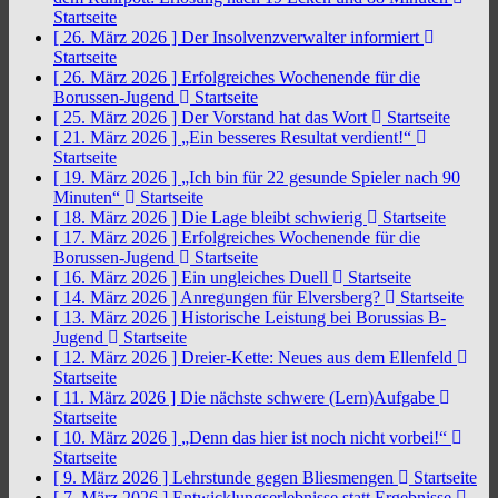
Startseite
[ 26. März 2026 ]
Der Insolvenzverwalter informiert
Startseite
[ 26. März 2026 ]
Erfolgreiches Wochenende für die
Borussen-Jugend
Startseite
[ 25. März 2026 ]
Der Vorstand hat das Wort
Startseite
[ 21. März 2026 ]
„Ein besseres Resultat verdient!“
Startseite
[ 19. März 2026 ]
„Ich bin für 22 gesunde Spieler nach 90
Minuten“
Startseite
[ 18. März 2026 ]
Die Lage bleibt schwierig
Startseite
[ 17. März 2026 ]
Erfolgreiches Wochenende für die
Borussen-Jugend
Startseite
[ 16. März 2026 ]
Ein ungleiches Duell
Startseite
[ 14. März 2026 ]
Anregungen für Elversberg?
Startseite
[ 13. März 2026 ]
Historische Leistung bei Borussias B-
Jugend
Startseite
[ 12. März 2026 ]
Dreier-Kette: Neues aus dem Ellenfeld
Startseite
[ 11. März 2026 ]
Die nächste schwere (Lern)Aufgabe
Startseite
[ 10. März 2026 ]
„Denn das hier ist noch nicht vorbei!“
Startseite
[ 9. März 2026 ]
Lehrstunde gegen Bliesmengen
Startseite
[ 7. März 2026 ]
Entwicklungserlebnisse statt Ergebnisse