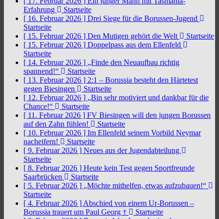
[ 17. Februar 2026 ]
Ein junger Mann mit Tasmania-
Erfahrung
Startseite
[ 16. Februar 2026 ]
Drei Siege für die Borussen-Jugend
Startseite
[ 15. Februar 2026 ]
Den Mutigen gehört die Welt
Startseite
[ 15. Februar 2026 ]
Doppelpass aus dem Ellenfeld
Startseite
[ 14. Februar 2026 ]
„Finde den Neuaufbau richtig
spannend!“
Startseite
[ 13. Februar 2026 ]
2:1 – Borussia besteht den Härtetest
gegen Biesingen
Startseite
[ 12. Februar 2026 ]
„Bin sehr motiviert und dankbar für die
Chance!“
Startseite
[ 11. Februar 2026 ]
FV Biesingen will den jungen Borussen
auf den Zahn fühlen!
Startseite
[ 10. Februar 2026 ]
Im Ellenfeld seinem Vorbild Neymar
nacheifern!
Startseite
[ 9. Februar 2026 ]
Neues aus der Jugendabteilung
Startseite
[ 8. Februar 2026 ]
Heute kein Test gegen Sportfreunde
Saarbrücken
Startseite
[ 5. Februar 2026 ]
„Möchte mithelfen, etwas aufzubauen!“
Startseite
[ 4. Februar 2026 ]
Abschied von einem Ur-Borussen –
Borussia trauert um Paul Georg †
Startseite