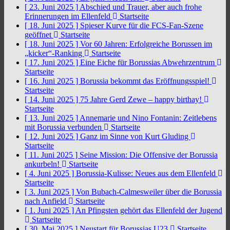
[ 23. Juni 2025 ]
Abschied und Trauer, aber auch frohe
Erinnerungen im Ellenfeld
Startseite
[ 18. Juni 2025 ]
Spieser Kurve für die FCS-Fan-Szene
geöffnet
Startseite
[ 18. Juni 2025 ]
Vor 60 Jahren: Erfolgreiche Borussen im
„kicker“-Ranking
Startseite
[ 17. Juni 2025 ]
Eine Eiche für Borussias Abwehrzentrum
Startseite
[ 16. Juni 2025 ]
Borussia bekommt das Eröffnungsspiel!
Startseite
[ 14. Juni 2025 ]
75 Jahre Gerd Zewe – happy birthay!
Startseite
[ 13. Juni 2025 ]
Annemarie und Nino Fontanin: Zeitlebens
mit Borussia verbunden
Startseite
[ 12. Juni 2025 ]
Ganz im Sinne von Kurt Gluding
Startseite
[ 11. Juni 2025 ]
Seine Mission: Die Offensive der Borussia
ankurbeln!
Startseite
[ 4. Juni 2025 ]
Borussia-Kulisse: Neues aus dem Ellenfeld
Startseite
[ 3. Juni 2025 ]
Von Bubach-Calmesweiler über die Borussia
nach Anfield
Startseite
[ 1. Juni 2025 ]
An Pfingsten gehört das Ellenfeld der Jugend
Startseite
[ 30. Mai 2025 ]
Neustart für Borussias U23
Startseite