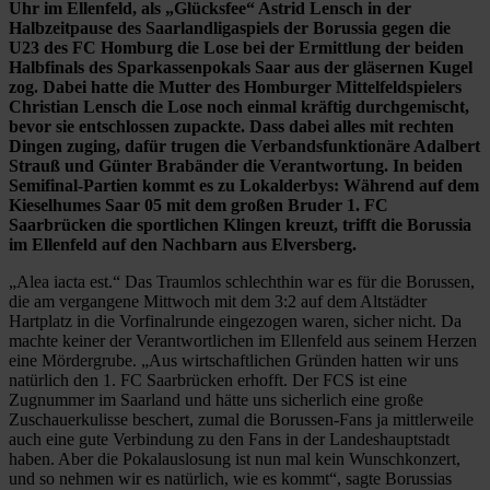
Uhr im Ellenfeld, als „Glücksfee“ Astrid Lensch in der
Halbzeitpause des Saarlandligaspiels der Borussia gegen die
U23 des FC Homburg die Lose bei der Ermittlung der beiden
Halbfinals des Sparkassenpokals Saar aus der gläsernen Kugel
zog. Dabei hatte die Mutter des Homburger Mittelfeldspielers
Christian Lensch die Lose noch einmal kräftig durchgemischt,
bevor sie entschlossen zupackte. Dass dabei alles mit rechten
Dingen zuging, dafür trugen die Verbandsfunktionäre Adalbert
Strauß und Günter Brabänder die Verantwortung. In beiden
Semifinal-Partien kommt es zu Lokalderbys: Während auf dem
Kieselhumes Saar 05 mit dem großen Bruder 1. FC
Saarbrücken die sportlichen Klingen kreuzt, trifft die Borussia
im Ellenfeld auf den Nachbarn aus Elversberg.
„Alea iacta est.“ Das Traumlos schlechthin war es für die Borussen,
die am vergangene Mittwoch mit dem 3:2 auf dem Altstädter
Hartplatz in die Vorfinalrunde eingezogen waren, sicher nicht. Da
machte keiner der Verantwortlichen im Ellenfeld aus seinem Herzen
eine Mördergrube. „Aus wirtschaftlichen Gründen hatten wir uns
natürlich den 1. FC Saarbrücken erhofft. Der FCS ist eine
Zugnummer im Saarland und hätte uns sicherlich eine große
Zuschauerkulisse beschert, zumal die Borussen-Fans ja mittlerweile
auch eine gute Verbindung zu den Fans in der Landeshauptstadt
haben. Aber die Pokalauslosung ist nun mal kein Wunschkonzert,
und so nehmen wir es natürlich, wie es kommt“, sagte Borussias