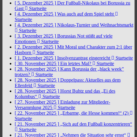
[ 5. Dezember 2025 ]
Der Fußball-Nikolaus bei Borussia zu
Gast
Startseite
[ 4. Dezember 2025 ]
Was auch auf dem Spiel steht
Startseite
[ 4. Dezember 2025 ]
Nikolaus-Turnier und Weihnachtsmarkt
Startseite
[ 3. Dezember 2025 ]
Borussias Not stößt auf viele
Emotionen
Startseite
[ 2. Dezember 2025 ]
Mit Moral und Charakter zum 2:1 über
Hasborn
Startseite
[ 1. Dezember 2025 ]
Insolvenzantrag eingereicht
Startseite
[ 30. November 2025 ]
Ein letztes Mal?
Startseite
[ 28. November 2025 ]
Kann Borussia der „black week”
trotzen?
Startseite
[ 28. November 2025 ]
Doppelpass: Aktuelles aus dem
Ellenfeld
Startseite
[ 28. November 2025 ]
Horst Buhtz und das „Ei des
Kolumbus“
Startseite
[ 27. November 2025 ]
Einladung zur Mitglieder-
Versammlung 2025
Startseite
[ 22. November 2025 ]
„Erbarme, die Hesse kommen!“ (2)
Startseite
[ 21. November 2025 ]
„Sich auf den Fußball konzentrieren“
Startseite
[ 21. November 2025 ]
„Nehmen die Situation sehr ernst“