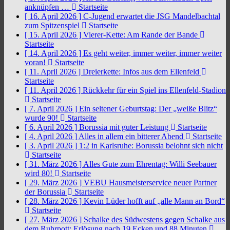
anknüpfen …
Startseite
[ 16. April 2026 ]
C-Jugend erwartet die JSG Mandelbachtal
zum Spitzenspiel
Startseite
[ 15. April 2026 ]
Vierer-Kette: Am Rande der Bande
Startseite
[ 14. April 2026 ]
Es geht weiter, immer weiter, immer weiter
voran!
Startseite
[ 11. April 2026 ]
Dreierkette: Infos aus dem Ellenfeld
Startseite
[ 11. April 2026 ]
Rückkehr für ein Spiel ins Ellenfeld-Stadion
Startseite
[ 7. April 2026 ]
Ein seltener Geburtstag: Der „weiße Blitz“
wurde 90!
Startseite
[ 6. April 2026 ]
Borussia mit guter Leistung
Startseite
[ 4. April 2026 ]
Alles in allem ein bitterer Abend
Startseite
[ 3. April 2026 ]
1:2 in Karlsruhe: Borussia belohnt sich nicht
Startseite
[ 31. März 2026 ]
Alles Gute zum Ehrentag: Willi Seebauer
wird 80!
Startseite
[ 29. März 2026 ]
VEBU Hausmeisterservice neuer Partner
der Borussia
Startseite
[ 28. März 2026 ]
Kevin Lüder hofft auf „alle Mann an Bord“
Startseite
[ 27. März 2026 ]
Schalke des Südwestens gegen Schalke aus
dem Ruhrpott: Erlösung nach 19 Ecken und 88 Minuten