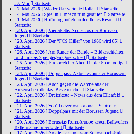
27. Mai
Startseite
[ 7. Mai 2026 ]
Wieder klar verteilte Rollen
Startseite
[ 4. Mai 2026 ]
Spiel in Limbach früh gelaufen
Startseite
[ 1. Mai 2026 ]
Hoffnung auf ein ordentliches Resultat
Startseite
[ 29. April 2026 ]
Viererkette: Neues aus der Borussen-
Jugend
Startseite
[ 28. April 2026 ]
Der “FCS-Killer” von 1966 wird 85!
Startseite
[ 26. April 2026 ]
Am Rande der Bande – Bildgeschichten
rund um das Spiel gegen Quierschied
Startseite
[ 25. April 2026 ]
Ein torreicher Abend in der Saarlandliga
Startseite
[ 24. April 2026 ]
Doppelpass: Aktuelles aus der Borussen-
Jugend
Startseite
[ 23. April 2026 ]
Auch gegen die Wambe aus der
Außenseiterrolle das Beste machen
Startseite
[ 22. April 2026 ]
Dreierkette – News aus dem Ellenfeld
Startseite
[ 21. April 2026 ]
You´ll never walk alone
Startseite
[ 21. April 2026 ]
Doppelpass mit der Borussen-Jugend
Startseite
[ 20. April 2026 ]
Borussias Rumpftruppe gegen Ballweilers
Ballermänner überfordert
Startseite
[ 17. April 2026 ]
An die Leistung vom Schwalbach-Spiel