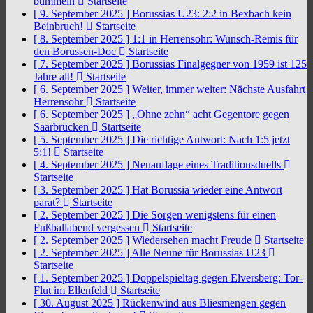
bummeln
Startseite
[ 9. September 2025 ]
Borussias U23: 2:2 in Bexbach kein
Beinbruch!
Startseite
[ 8. September 2025 ]
1:1 in Herrensohr: Wunsch-Remis für
den Borussen-Doc
Startseite
[ 7. September 2025 ]
Borussias Finalgegner von 1959 ist 125
Jahre alt!
Startseite
[ 6. September 2025 ]
Weiter, immer weiter: Nächste Ausfahrt
Herrensohr
Startseite
[ 6. September 2025 ]
„Ohne zehn“ acht Gegentore gegen
Saarbrücken
Startseite
[ 5. September 2025 ]
Die richtige Antwort: Nach 1:5 jetzt
5:1!
Startseite
[ 4. September 2025 ]
Neuauflage eines Traditionsduells
Startseite
[ 3. September 2025 ]
Hat Borussia wieder eine Antwort
parat?
Startseite
[ 2. September 2025 ]
Die Sorgen wenigstens für einen
Fußballabend vergessen
Startseite
[ 2. September 2025 ]
Wiedersehen macht Freude
Startseite
[ 2. September 2025 ]
Alle Neune für Borussias U23
Startseite
[ 1. September 2025 ]
Doppelspieltag gegen Elversberg: Tor-
Flut im Ellenfeld
Startseite
[ 30. August 2025 ]
Rückenwind aus Bliesmengen gegen