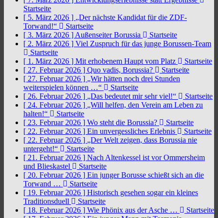
Startseite
[ 5. März 2026 ]
„Der nächste Kandidat für die ZDF-
Torwand!“
Startseite
[ 3. März 2026 ]
Außenseiter Borussia
Startseite
[ 2. März 2026 ]
Viel Zuspruch für das junge Borussen-Team
Startseite
[ 1. März 2026 ]
Mit erhobenem Haupt vom Platz
Startseite
[ 27. Februar 2026 ]
Quo vadis, Borussia?
Startseite
[ 27. Februar 2026 ]
„Wir hätten noch drei Stunden
weiterspielen können …“
Startseite
[ 26. Februar 2026 ]
„Das bedeutet mir sehr viel!“
Startseite
[ 24. Februar 2026 ]
„Will helfen, den Verein am Leben zu
halten!“
Startseite
[ 23. Februar 2026 ]
Wo steht die Borussia?
Startseite
[ 22. Februar 2026 ]
Ein unvergessliches Erlebnis
Startseite
[ 22. Februar 2026 ]
„Der Welt zeigen, dass Borussia nie
untergeht!“
Startseite
[ 21. Februar 2026 ]
Nach Altenkessel ist vor Ommersheim
und Blieskastel
Startseite
[ 20. Februar 2026 ]
Ein junger Borusse schießt sich an die
Torwand …
Startseite
[ 19. Februar 2026 ]
Historisch gesehen sogar ein kleines
Traditionsduell
Startseite
[ 18. Februar 2026 ]
Wie Phönix aus der Asche …
Startseite