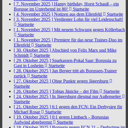
[ 7. November 2025 ]
Happy birthday, Horst Schauß – ein
Borusse im Unterhemd ist 80!
Startseite
[ 4. November 2025 ]
Notizen aus dem Ellenfeld
Startseite
[ 3. November 2025 ]
Verdienter Lohn für viel Leidenschaft!
Startseite
[ 1. November 2025 ]
Mit neuem Schwung gegen Köllerbach
Startseite
[ 1. November 2025 ]
Premiere für das neue Trainer-Duo im
Ellenfeld
Startseite
[ 30. Oktober 2025 ]
Abschied von Felix Marx und Mike
Schmidt
Startseite
[ 29. Oktober 2025 ]
Sparkassen-Pokal Saar: Borussia zu
Gast in Losheim
Startseite
[ 28. Oktober 2025 ]
Jan Berger tritt als Borussen-Trainer
zurück
Startseite
[ 27. Oktober 2025 ]
Ohne Punkte gegen Jägersburg
Startseite
[ 26. Oktober 2025 ]
Tobias Jänicke – der Film
Startseite
[ 24. Oktober 2025 ]
In Jägersburg diesmal nur Außenseiter
Startseite
[ 21. Oktober 2025 ]
6:1 gegen den FCN: Ein Derbysieg für
Michael Rosar
Startseite
[ 19. Oktober 2025 ]
0:1 gegen Limbach – Borussias
Aufwind abgebremst
Startseite
[ 18. Oktober 2025 ]
Borussia gegen FCN 21 – Derbytime im