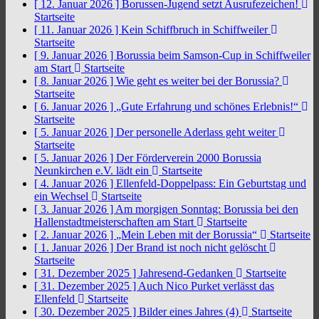
[ 12. Januar 2026 ]
Borussen-Jugend setzt Ausrufezeichen!
Startseite
[ 11. Januar 2026 ]
Kein Schiffbruch in Schiffweiler
Startseite
[ 9. Januar 2026 ]
Borussia beim Samson-Cup in Schiffweiler
am Start
Startseite
[ 8. Januar 2026 ]
Wie geht es weiter bei der Borussia?
Startseite
[ 6. Januar 2026 ]
„Gute Erfahrung und schönes Erlebnis!“
Startseite
[ 5. Januar 2026 ]
Der personelle Aderlass geht weiter
Startseite
[ 5. Januar 2026 ]
Der Förderverein 2000 Borussia
Neunkirchen e.V. lädt ein
Startseite
[ 4. Januar 2026 ]
Ellenfeld-Doppelpass: Ein Geburtstag und
ein Wechsel
Startseite
[ 3. Januar 2026 ]
Am morgigen Sonntag: Borussia bei den
Hallenstadtmeisterschaften am Start
Startseite
[ 2. Januar 2026 ]
„Mein Leben mit der Borussia“
Startseite
[ 1. Januar 2026 ]
Der Brand ist noch nicht gelöscht
Startseite
[ 31. Dezember 2025 ]
Jahresend-Gedanken
Startseite
[ 31. Dezember 2025 ]
Auch Nico Purket verlässt das
Ellenfeld
Startseite
[ 30. Dezember 2025 ]
Bilder eines Jahres (4)
Startseite