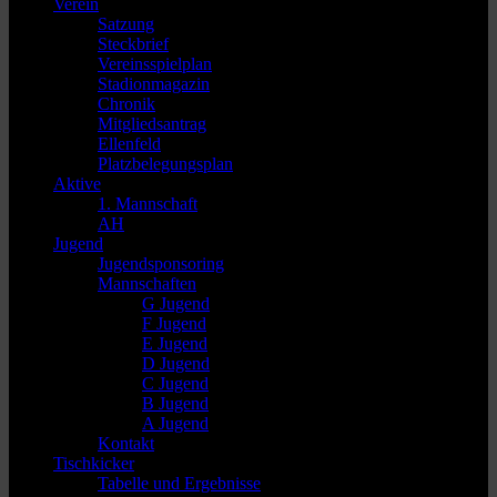
Verein
Satzung
Steckbrief
Vereinsspielplan
Stadionmagazin
Chronik
Mitgliedsantrag
Ellenfeld
Platzbelegungsplan
Aktive
1. Mannschaft
AH
Jugend
Jugendsponsoring
Mannschaften
G Jugend
F Jugend
E Jugend
D Jugend
C Jugend
B Jugend
A Jugend
Kontakt
Tischkicker
Tabelle und Ergebnisse