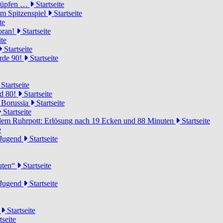
knüpfen …
Startseite
um Spitzenspiel
Startseite
te
voran!
Startseite
ite
Startseite
urde 90!
Startseite
Startseite
rd 80!
Startseite
 Borussia
Startseite
Startseite
dem Ruhrpott: Erlösung nach 19 Ecken und 88 Minuten
Startseite
e
-Jugend
Startseite
nuten“
Startseite
-Jugend
Startseite
d
Startseite
tseite