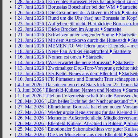
[ 28. Juni 2026 ]
Ein echtes Borussen-Herz hat aufgehört zu s
[ 27. Juni 2026 ]
Borussias Botschafter bei der WM
Startseite
[ 26. Juni 2026 ]
Die Gesundheit der Aktiven im Blick
Startse
[ 24. Juni 2026 ]
Rund um die Uhr (fast) nur Borussia im Kopf
[ 23. Juni 2026 ]
Aufgeben gilt nicht: Hartnäckige Borussen-
[ 22. Juni 2026 ]
Dicke Brocken im August
Startseite
[ 21. Juni 2026 ]
Schwitzen unter sengender Sonne
Startseite
[ 21. Juni 2026 ]
Mit dem Autokorso durch die Hüttestadt
Star
[ 20. Juni 2026 ]
MEMENTO: Wir feiern unser Ellenfeld – mehr
[ 18. Juni 2026 ]
Neue Fan-Artikel eingetroffen!
Startseite
[ 16. Juni 2026 ]
Nomen est omen
Startseite
[ 14. Juni 2026 ]
Was erwartet die neue Borussia?
Startseite
[ 13. Juni 2026 ]
Zweimaliger Drei-Tore-Vorsprung reichte nic
[ 12. Juni 2026 ]
3er-Kette: Neues aus dem Ellenfeld
Startseit
[ 10. Juni 2026 ]
FK Pirmasens und Eintracht Trier schnappen
[ 4. Juni 2026 ]
Da spielen, wo einst Stars kickten: 22 Teams
[ 3. Juni 2026 ]
Ellenfeld-Kulisse: Namen und Notizen
Startse
[ 1. Juni 2026 ]
Titel und Vizemeisterschaft für die Borussen-J
[ 28. Mai 2026 ]
„Ein helles Licht bei der Nacht angezünd´t“
[ 27. Mai 2026 ]
Eilmeldung: Borussia hat einen neuen Vorsta
[ 27. Mai 2026 ]
Wieder große Begeisterung für das Kleinod El
[ 26. Mai 2026 ]
Memento: Außerordentliche Mitgliederversa
[ 26. Mai 2026 ]
Ellenfeld-Kulisse: Abschied in Bildern
Starts
[ 25. Mai 2026 ]
Emotionaler Saisonabschluss vor guter Kuliss
[ 23. Mai 2026 ]
Die vier Musketiere aus dem Ellenfeld
Starts