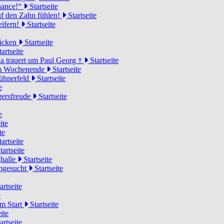
Chance!“
Startseite
uf den Zahn fühlen!
Startseite
eifern!
Startseite
rücken
Startseite
artseite
a trauert um Paul Georg †
Startseite
hem Wochenende
Startseite
Hühnerfeld
Startseite
e
ägersfreude
Startseite
e
ite
te
artseite
tartseite
ghalle
Startseite
imgesucht
Startseite
artseite
e
am Start
Startseite
ite
artseite