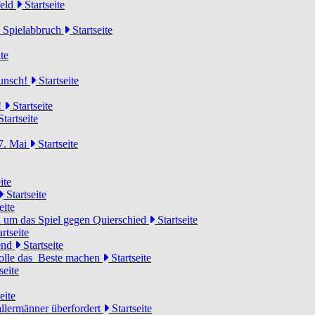
feld
Startseite
n Spielabbruch
Startseite
te
wunsch!
Startseite
!
Startseite
tartseite
7. Mai
Startseite
ite
Startseite
eite
 um das Spiel gegen Quierschied
Startseite
rtseite
gend
Startseite
olle das Beste machen
Startseite
seite
eite
llermänner überfordert
Startseite