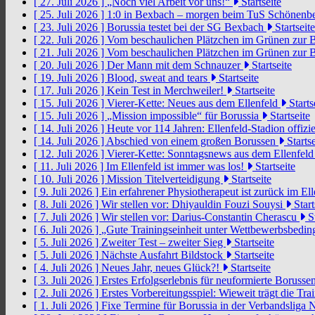
[ 27. Juli 2026 ]
„Noch viel Arbeit vor uns!“
Startseite
[ 25. Juli 2026 ]
1:0 in Bexbach – morgen beim TuS Schönenb
[ 23. Juli 2026 ]
Borussia testet bei der SG Bexbach
Startseite
[ 22. Juli 2026 ]
Vom beschaulichen Plätzchen im Grünen zur 
[ 21. Juli 2026 ]
Vom beschaulichen Plätzchen im Grünen zur 
[ 20. Juli 2026 ]
Der Mann mit dem Schnauzer
Startseite
[ 19. Juli 2026 ]
Blood, sweat and tears
Startseite
[ 17. Juli 2026 ]
Kein Test in Merchweiler!
Startseite
[ 15. Juli 2026 ]
Vierer-Kette: Neues aus dem Ellenfeld
Starts
[ 15. Juli 2026 ]
„Mission impossible“ für Borussia
Startseite
[ 14. Juli 2026 ]
Heute vor 114 Jahren: Ellenfeld-Stadion offizi
[ 14. Juli 2026 ]
Abschied von einem großen Borussen
Startse
[ 12. Juli 2026 ]
Vierer-Kette: Sonntagsnews aus dem Ellenfel
[ 11. Juli 2026 ]
Im Ellenfeld ist immer was los!
Startseite
[ 10. Juli 2026 ]
Mission Titelverteidigung
Startseite
[ 9. Juli 2026 ]
Ein erfahrener Physiotherapeut ist zurück im El
[ 8. Juli 2026 ]
Wir stellen vor: Dhiyauldin Fouzi Souysi
Start
[ 7. Juli 2026 ]
Wir stellen vor: Darius-Constantin Cherascu
St
[ 6. Juli 2026 ]
„Gute Trainingseinheit unter Wettbewerbsbedi
[ 5. Juli 2026 ]
Zweiter Test – zweiter Sieg
Startseite
[ 5. Juli 2026 ]
Nächste Ausfahrt Bildstock
Startseite
[ 4. Juli 2026 ]
Neues Jahr, neues Glück?!
Startseite
[ 3. Juli 2026 ]
Erstes Erfolgserlebnis für neuformierte Borusse
[ 2. Juli 2026 ]
Erstes Vorbereitungsspiel: Wieweit trägt die Tr
[ 1. Juli 2026 ]
Fixe Termine für Borussia in der Verbandsliga