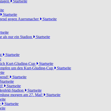
chlagen
Startseite
ite
Startseite
Jugend gegen Auersmacher
Startseite
tseite
 als nur ein Stadion
Startseite
ht
Startseite
e
 sich Kurt-Gluding-Cup
Startseite
 kämpfen um den Kurt-Gluding-Cup
Startseite
ite
ugend!
Startseite
Startseite
nd!
Startseite
lenfeld-Stadion
Startseite
mmlung morgen am 27. Mai!
Startseite
eite
e
Startseite
eite