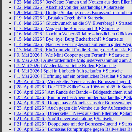
[ 23. Mai 2026 ]
3er-Kette: Namen und Notizen aus dem Ellen
[ 22. Mai 2026 ]
Abschied von der Saarlandliga
Startseite
[ 20. Mai 2026 ]
Deftige Schlappe, erstes Borussen-Tor und ei
[ 19. Mai 2026 ]
„Brutales Ergebnis“
Startseite
[ 18. Mai 2026 ]
Glückwunsch an die SV Elversberg!
Startsei
[ 17. Mai 2026 ]
Vergesst die Borussia nicht!
Startseite
[ 16. Mai 2026 ]
Joachim Weber 80 Jahre – herzlichen Glück
[ 15. Mai 2026 ]
Bye, bye, Burg Bucherbach!?
Startseite
[ 14. Mai 2026 ]
Nach wie vor insgesamt auf einem guten Weg
[ 13. Mai 2026 ]
Ein Triumvirat für die Rettung der Borussia
S
[ 9. Mai 2026 ]
„Wie Mini Cooper gegen Ferrari!“
Startseite
[ 8. Mai 2026 ]
Außerordentliche Mitgliederversammlung am 2
[ 7. Mai 2026 ]
Wieder klar verteilte Rollen
Startseite
[ 4. Mai 2026 ]
Spiel in Limbach früh gelaufen
Startseite
[ 1. Mai 2026 ]
Hoffnung auf ein ordentliches Resultat
Startse
[ 29. April 2026 ]
Viererkette: Neues aus der Borussen-Jugend
[ 28. April 2026 ]
Der “FCS-Killer” von 1966 wird 85!
Starts
[ 26. April 2026 ]
Am Rande der Bande – Bildgeschichten rund
[ 25. April 2026 ]
Ein torreicher Abend in der Saarlandliga
Sta
[ 24. April 2026 ]
Doppelpass: Aktuelles aus der Borussen-Ju
[ 23. April 2026 ]
Auch gegen die Wambe aus der Außenseiterr
[ 22. April 2026 ]
Dreierkette – News aus dem Ellenfeld
Start
[ 21. April 2026 ]
You´ll never walk alone
Startseite
[ 21. April 2026 ]
Doppelpass mit der Borussen-Jugend
Starts
[ 20. April 2026 ]
Borussias Rumpftruppe gegen Ballweilers Ba