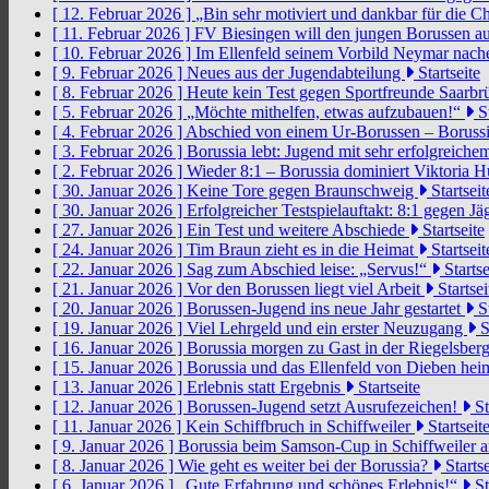
[ 12. Februar 2026 ]
„Bin sehr motiviert und dankbar für die 
[ 11. Februar 2026 ]
FV Biesingen will den jungen Borussen a
[ 10. Februar 2026 ]
Im Ellenfeld seinem Vorbild Neymar nach
[ 9. Februar 2026 ]
Neues aus der Jugendabteilung
Startseite
[ 8. Februar 2026 ]
Heute kein Test gegen Sportfreunde Saarb
[ 5. Februar 2026 ]
„Möchte mithelfen, etwas aufzubauen!“
St
[ 4. Februar 2026 ]
Abschied von einem Ur-Borussen – Borussi
[ 3. Februar 2026 ]
Borussia lebt: Jugend mit sehr erfolgreic
[ 2. Februar 2026 ]
Wieder 8:1 – Borussia dominiert Viktoria 
[ 30. Januar 2026 ]
Keine Tore gegen Braunschweig
Startseit
[ 30. Januar 2026 ]
Erfolgreicher Testspielauftakt: 8:1 gegen J
[ 27. Januar 2026 ]
Ein Test und weitere Abschiede
Startseite
[ 24. Januar 2026 ]
Tim Braun zieht es in die Heimat
Startseit
[ 22. Januar 2026 ]
Sag zum Abschied leise: „Servus!“
Startse
[ 21. Januar 2026 ]
Vor den Borussen liegt viel Arbeit
Startsei
[ 20. Januar 2026 ]
Borussen-Jugend ins neue Jahr gestartet
St
[ 19. Januar 2026 ]
Viel Lehrgeld und ein erster Neuzugang
S
[ 16. Januar 2026 ]
Borussia morgen zu Gast in der Riegelsber
[ 15. Januar 2026 ]
Borussia und das Ellenfeld von Dieben he
[ 13. Januar 2026 ]
Erlebnis statt Ergebnis
Startseite
[ 12. Januar 2026 ]
Borussen-Jugend setzt Ausrufezeichen!
St
[ 11. Januar 2026 ]
Kein Schiffbruch in Schiffweiler
Startseit
[ 9. Januar 2026 ]
Borussia beim Samson-Cup in Schiffweiler 
[ 8. Januar 2026 ]
Wie geht es weiter bei der Borussia?
Startse
[ 6. Januar 2026 ]
„Gute Erfahrung und schönes Erlebnis!“
St