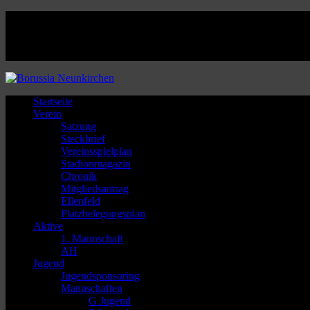
Facebook
Twitter
Instagram
Youtube
Startseite
Verein
Satzung
Steckbrief
Vereinsspielplan
Stadionmagazin
Chronik
Mitgliedsantrag
Ellenfeld
Platzbelegungsplan
Aktive
1. Mannschaft
AH
Jugend
Jugendsponsoring
Mannschaften
G Jugend