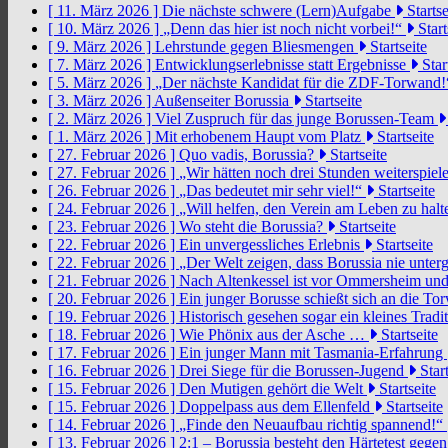
[ 11. März 2026 ]
Die nächste schwere (Lern)Aufgabe
Startse
[ 10. März 2026 ]
„Denn das hier ist noch nicht vorbei!“
Start
[ 9. März 2026 ]
Lehrstunde gegen Bliesmengen
Startseite
[ 7. März 2026 ]
Entwicklungserlebnisse statt Ergebnisse
Star
[ 5. März 2026 ]
„Der nächste Kandidat für die ZDF-Torwand
[ 3. März 2026 ]
Außenseiter Borussia
Startseite
[ 2. März 2026 ]
Viel Zuspruch für das junge Borussen-Team
[ 1. März 2026 ]
Mit erhobenem Haupt vom Platz
Startseite
[ 27. Februar 2026 ]
Quo vadis, Borussia?
Startseite
[ 27. Februar 2026 ]
„Wir hätten noch drei Stunden weiterspi
[ 26. Februar 2026 ]
„Das bedeutet mir sehr viel!“
Startseite
[ 24. Februar 2026 ]
„Will helfen, den Verein am Leben zu hal
[ 23. Februar 2026 ]
Wo steht die Borussia?
Startseite
[ 22. Februar 2026 ]
Ein unvergessliches Erlebnis
Startseite
[ 22. Februar 2026 ]
„Der Welt zeigen, dass Borussia nie unter
[ 21. Februar 2026 ]
Nach Altenkessel ist vor Ommersheim und
[ 20. Februar 2026 ]
Ein junger Borusse schießt sich an die 
[ 19. Februar 2026 ]
Historisch gesehen sogar ein kleines Tradi
[ 18. Februar 2026 ]
Wie Phönix aus der Asche …
Startseite
[ 17. Februar 2026 ]
Ein junger Mann mit Tasmania-Erfahrung
[ 16. Februar 2026 ]
Drei Siege für die Borussen-Jugend
Start
[ 15. Februar 2026 ]
Den Mutigen gehört die Welt
Startseite
[ 15. Februar 2026 ]
Doppelpass aus dem Ellenfeld
Startseite
[ 14. Februar 2026 ]
„Finde den Neuaufbau richtig spannend!“
[ 13. Februar 2026 ]
2:1 – Borussia besteht den Härtetest gege