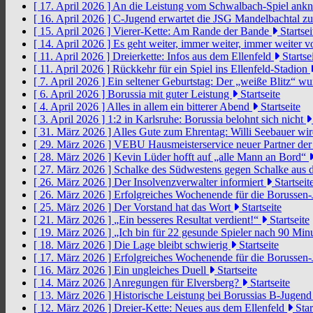
[ 17. April 2026 ]
An die Leistung vom Schwalbach-Spiel an
[ 16. April 2026 ]
C-Jugend erwartet die JSG Mandelbachtal z
[ 15. April 2026 ]
Vierer-Kette: Am Rande der Bande
Startsei
[ 14. April 2026 ]
Es geht weiter, immer weiter, immer weiter 
[ 11. April 2026 ]
Dreierkette: Infos aus dem Ellenfeld
Startse
[ 11. April 2026 ]
Rückkehr für ein Spiel ins Ellenfeld-Stadion
[ 7. April 2026 ]
Ein seltener Geburtstag: Der „weiße Blitz“ w
[ 6. April 2026 ]
Borussia mit guter Leistung
Startseite
[ 4. April 2026 ]
Alles in allem ein bitterer Abend
Startseite
[ 3. April 2026 ]
1:2 in Karlsruhe: Borussia belohnt sich nicht
[ 31. März 2026 ]
Alles Gute zum Ehrentag: Willi Seebauer wi
[ 29. März 2026 ]
VEBU Hausmeisterservice neuer Partner der
[ 28. März 2026 ]
Kevin Lüder hofft auf „alle Mann an Bord“
[ 27. März 2026 ]
Schalke des Südwestens gegen Schalke aus 
[ 26. März 2026 ]
Der Insolvenzverwalter informiert
Startseit
[ 26. März 2026 ]
Erfolgreiches Wochenende für die Borussen
[ 25. März 2026 ]
Der Vorstand hat das Wort
Startseite
[ 21. März 2026 ]
„Ein besseres Resultat verdient!“
Startseite
[ 19. März 2026 ]
„Ich bin für 22 gesunde Spieler nach 90 Mi
[ 18. März 2026 ]
Die Lage bleibt schwierig
Startseite
[ 17. März 2026 ]
Erfolgreiches Wochenende für die Borussen
[ 16. März 2026 ]
Ein ungleiches Duell
Startseite
[ 14. März 2026 ]
Anregungen für Elversberg?
Startseite
[ 13. März 2026 ]
Historische Leistung bei Borussias B-Jugen
[ 12. März 2026 ]
Dreier-Kette: Neues aus dem Ellenfeld
Star