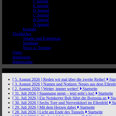
F Jugend
E Jugend
D Jugend
C Jugend
B Jugend
A Jugend
Kontakt
Tischkicker
Tabelle und Ergebnisse
Spielplan
News u. Termine
Video
Impressum
Datenschutz
News Ticker
[ 5. August 2026 ]
Reden wir mal über die zweite Reihe!
Star
[ 3. August 2026 ]
Namen und Notizen: Neues aus dem Ellenf
[ 2. August 2026 ]
Weiter, immer weiter!
Startseite
[ 31. Juli 2026 ]
Spannung steigt – jetzt geht´s los!
Startseite
[ 31. Juli 2026 ]
Ein Neinkerjer Bub führt die Borussia an
Star
[ 30. Juli 2026 ]
Sechs Tore und Nervenkitzel im Ellenfeld
Sta
[ 29. Juli 2026 ]
Mit dem Herzen dabei
Startseite
[ 28. Juli 2026 ]
Licht am Ende des Tunnels
Startseite