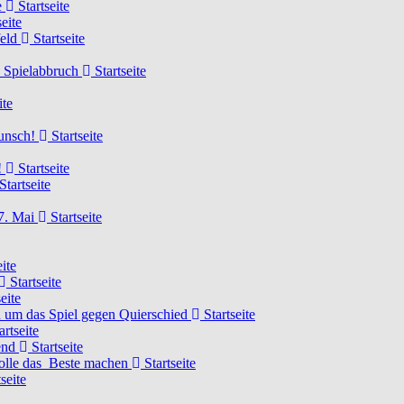
e
Startseite
eite
feld
Startseite
n Spielabbruch
Startseite
ite
wunsch!
Startseite
!
Startseite
Startseite
7. Mai
Startseite
ite
Startseite
eite
 um das Spiel gegen Quierschied
Startseite
artseite
gend
Startseite
olle das Beste machen
Startseite
seite