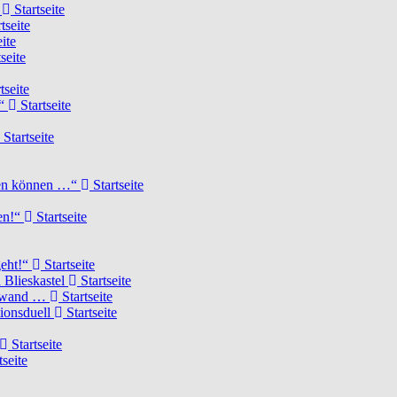
d
Startseite
tseite
ite
seite
tseite
!“
Startseite
Startseite
elen können …“
Startseite
ten!“
Startseite
geht!“
Startseite
 Blieskastel
Startseite
Torwand …
Startseite
tionsduell
Startseite
Startseite
tseite