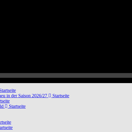
tartseite
neu in der Saison 2026/27
Startseite
tseite
eld
Startseite
rtseite
artseite