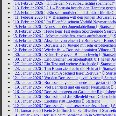
[ 14. Februar 2026 ]
„Finde den Neuaufbau richtig spannend!“
[ 13. Februar 2026 ]
2:1 – Borussia besteht den Härtetest gege
[ 12. Februar 2026 ]
„Bin sehr motiviert und dankbar für die 
[ 11. Februar 2026 ]
FV Biesingen will den jungen Borussen a
[ 10. Februar 2026 ]
Im Ellenfeld seinem Vorbild Neymar nach
[ 9. Februar 2026 ]
Neues aus der Jugendabteilung
Startseite
[ 8. Februar 2026 ]
Heute kein Test gegen Sportfreunde Saarb
[ 5. Februar 2026 ]
„Möchte mithelfen, etwas aufzubauen!“
S
[ 4. Februar 2026 ]
Abschied von einem Ur-Borussen – Borussi
[ 3. Februar 2026 ]
Borussia lebt: Jugend mit sehr erfolgreic
[ 2. Februar 2026 ]
Wieder 8:1 – Borussia dominiert Viktoria 
[ 30. Januar 2026 ]
Keine Tore gegen Braunschweig
Startseit
[ 30. Januar 2026 ]
Erfolgreicher Testspielauftakt: 8:1 gegen J
[ 27. Januar 2026 ]
Ein Test und weitere Abschiede
Startseite
[ 24. Januar 2026 ]
Tim Braun zieht es in die Heimat
Startseit
[ 22. Januar 2026 ]
Sag zum Abschied leise: „Servus!“
Startse
[ 21. Januar 2026 ]
Vor den Borussen liegt viel Arbeit
Startsei
[ 20. Januar 2026 ]
Borussen-Jugend ins neue Jahr gestartet
S
[ 19. Januar 2026 ]
Viel Lehrgeld und ein erster Neuzugang
S
[ 16. Januar 2026 ]
Borussia morgen zu Gast in der Riegelsber
[ 15. Januar 2026 ]
Borussia und das Ellenfeld von Dieben he
[ 13. Januar 2026 ]
Erlebnis statt Ergebnis
Startseite
[ 12. Januar 2026 ]
Borussen-Jugend setzt Ausrufezeichen!
St
[ 11. Januar 2026 ]
Kein Schiffbruch in Schiffweiler
Startseit
[ 9. Januar 2026 ]
Borussia beim Samson-Cup in Schiffweiler 