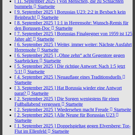
[ 11. September 2025 ]
Von Menschen, die zu Schlachten
bummeln
Startseite
[ 9. September 2025 ]
Borussias U23: 2:2 in Bexbach kein
Beinbruch!
Startseite
[ 8. September 2025 ]
1:1 in Herrensohr: Wunsch-Remis für
den Borussen-Doc
Startseite
[ 7. September 2025 ]
Borussias Finalgegner von 1959 ist 125
Jahre alt!
Startseite
[ 6. September 2025 ]
Weiter, immer weiter: Nächste Ausfahrt
Herrensohr
Startseite
[ 6. September 2025 ]
„Ohne zehn“ acht Gegentore gegen
Saarbrücken
Startseite
[ 5. September 2025 ]
Die richtige Antwort: Nach 1:5 jetzt
5:1!
Startseite
[ 4. September 2025 ]
Neuauflage eines Traditionsduells
Startseite
[ 3. September 2025 ]
Hat Borussia wieder eine Antwort
parat?
Startseite
[ 2. September 2025 ]
Die Sorgen wenigstens für einen
Fußballabend vergessen
Startseite
[ 2. September 2025 ]
Wiedersehen macht Freude
Startseite
[ 2. September 2025 ]
Alle Neune für Borussias U23
Startseite
[ 1. September 2025 ]
Doppelspieltag gegen Elversberg: Tor-
Flut im Ellenfeld
Startseite