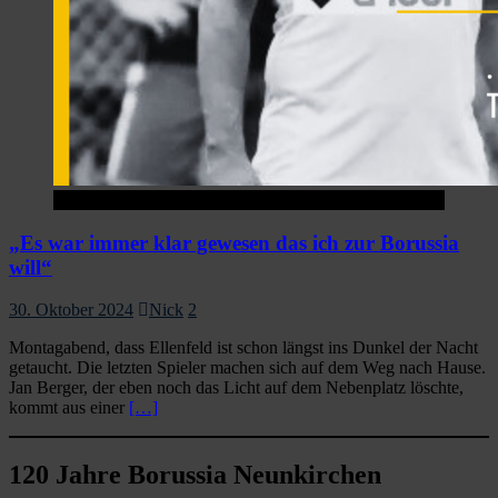
1.Mannschaft
„Es war immer klar gewesen das ich zur Borussia
will“
30. Oktober 2024
Nick
2
Montagabend, dass Ellenfeld ist schon längst ins Dunkel der Nacht
getaucht. Die letzten Spieler machen sich auf dem Weg nach Hause.
Jan Berger, der eben noch das Licht auf dem Nebenplatz löschte,
kommt aus einer
[…]
120 Jahre Borussia Neunkirchen