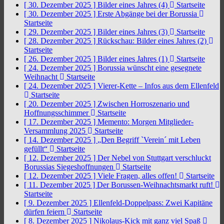
[ 30. Dezember 2025 ]
Bilder eines Jahres (4)
Startseite
[ 30. Dezember 2025 ]
Erste Abgänge bei der Borussia
Startseite
[ 29. Dezember 2025 ]
Bilder eines Jahres (3)
Startseite
[ 28. Dezember 2025 ]
Rückschau: Bilder eines Jahres (2)
Startseite
[ 26. Dezember 2025 ]
Bilder eines Jahres (1)
Startseite
[ 24. Dezember 2025 ]
Borussia wünscht eine gesegnete
Weihnacht
Startseite
[ 24. Dezember 2025 ]
Vierer-Kette – Infos aus dem Ellenfeld
Startseite
[ 20. Dezember 2025 ]
Zwischen Horroszenario und
Hoffnungsschimmer
Startseite
[ 17. Dezember 2025 ]
Memento: Morgen Mitglieder-
Versammlung 2025
Startseite
[ 14. Dezember 2025 ]
„Den Begriff `Verein´ mit Leben
gefüllt“
Startseite
[ 12. Dezember 2025 ]
Der Nebel von Stuttgart verschluckt
Borussias Siegeshoffnungen
Startseite
[ 12. Dezember 2025 ]
Viele Fragen, alles offen!
Startseite
[ 11. Dezember 2025 ]
Der Borussen-Weihnachtsmarkt ruft!
Startseite
[ 9. Dezember 2025 ]
Ellenfeld-Doppelpass: Zwei Kapitäne
dürfen feiern
Startseite
[ 8. Dezember 2025 ]
Nikolaus-Kick mit ganz viel Spaß