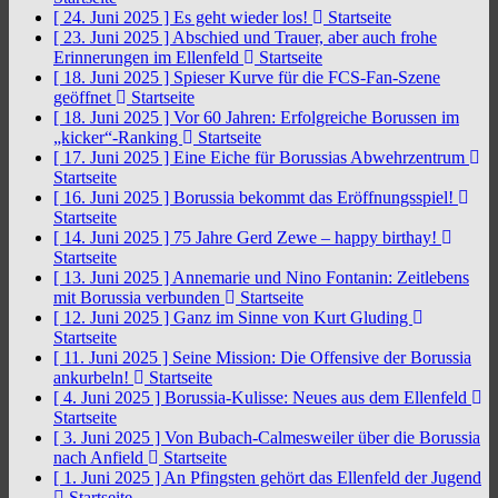
[ 24. Juni 2025 ]
Es geht wieder los!
Startseite
[ 23. Juni 2025 ]
Abschied und Trauer, aber auch frohe
Erinnerungen im Ellenfeld
Startseite
[ 18. Juni 2025 ]
Spieser Kurve für die FCS-Fan-Szene
geöffnet
Startseite
[ 18. Juni 2025 ]
Vor 60 Jahren: Erfolgreiche Borussen im
„kicker“-Ranking
Startseite
[ 17. Juni 2025 ]
Eine Eiche für Borussias Abwehrzentrum
Startseite
[ 16. Juni 2025 ]
Borussia bekommt das Eröffnungsspiel!
Startseite
[ 14. Juni 2025 ]
75 Jahre Gerd Zewe – happy birthay!
Startseite
[ 13. Juni 2025 ]
Annemarie und Nino Fontanin: Zeitlebens
mit Borussia verbunden
Startseite
[ 12. Juni 2025 ]
Ganz im Sinne von Kurt Gluding
Startseite
[ 11. Juni 2025 ]
Seine Mission: Die Offensive der Borussia
ankurbeln!
Startseite
[ 4. Juni 2025 ]
Borussia-Kulisse: Neues aus dem Ellenfeld
Startseite
[ 3. Juni 2025 ]
Von Bubach-Calmesweiler über die Borussia
nach Anfield
Startseite
[ 1. Juni 2025 ]
An Pfingsten gehört das Ellenfeld der Jugend
Startseite