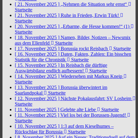
[ 21. November 2025 ]
„Nehmen die Situation sehr ernst“
Startseite
[ 21. November 2025 ]
Ruhe in Frieden, Erwin Türk!
Startseite
[ 20. November 2025 ]
„Erbarme, die Hesse kommen!“ (1)
Startseite
[ 18. November 2025 ]
Namen, Bilder, Notizen – Newsmix
aus dem Ellenfeld
Startseite
[ 17. November 2025 ]
Borussia rockt Reisbach
Startseite
[ 16. November 2025 ]
Daten, Fakten, Zahlen: Ein bisschen
Statistik für die Chronistik
Startseite
[ 15. November 2025 ]
In Reisbach die dürftige
Auswärtsbilanz endlich aufbessern!
Startseite
[ 14. November 2025 ]
Wiedersehen mit Markus Kneip
Startseite
[ 13. November 2025 ]
Borussia überwintert im
Saarlandpokal
Startseite
[ 12. November 2025 ]
Nächste Pokalausfahrt: SV Losheim
Startseite
[ 11. November 2025 ]
Gelebte alte Liebe
Startseite
[ 11. November 2025 ]
Viel los bei der Borussen-Jugend!
Startseite
[ 10. November 2025 ]
1:3 auf dem Kieselhumes –
Rückschlag für Borussia
Startseite
[ 8. November 2025 ]
Auf ein Neues: Traditionsduell auf dem