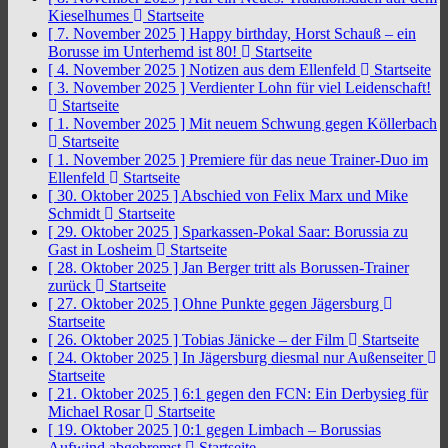
Kieselhumes
Startseite
[ 7. November 2025 ]
Happy birthday, Horst Schauß – ein
Borusse im Unterhemd ist 80!
Startseite
[ 4. November 2025 ]
Notizen aus dem Ellenfeld
Startseite
[ 3. November 2025 ]
Verdienter Lohn für viel Leidenschaft!
Startseite
[ 1. November 2025 ]
Mit neuem Schwung gegen Köllerbach
Startseite
[ 1. November 2025 ]
Premiere für das neue Trainer-Duo im
Ellenfeld
Startseite
[ 30. Oktober 2025 ]
Abschied von Felix Marx und Mike
Schmidt
Startseite
[ 29. Oktober 2025 ]
Sparkassen-Pokal Saar: Borussia zu
Gast in Losheim
Startseite
[ 28. Oktober 2025 ]
Jan Berger tritt als Borussen-Trainer
zurück
Startseite
[ 27. Oktober 2025 ]
Ohne Punkte gegen Jägersburg
Startseite
[ 26. Oktober 2025 ]
Tobias Jänicke – der Film
Startseite
[ 24. Oktober 2025 ]
In Jägersburg diesmal nur Außenseiter
Startseite
[ 21. Oktober 2025 ]
6:1 gegen den FCN: Ein Derbysieg für
Michael Rosar
Startseite
[ 19. Oktober 2025 ]
0:1 gegen Limbach – Borussias
Aufwind abgebremst
Startseite