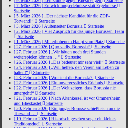
[ 9. März 2026 ]
Lehrstunde gegen Bliesmengen
Startseite
[ 7. März 2026 ]
Entwicklungserlebnisse statt Ergebnisse
Startseite
[ 5. März 2026 ]
„Der nächste Kandidat für die ZDF-
Torwand!“
Startseite
[ 3. März 2026 ]
Außenseiter Borussia
Startseite
[ 2. März 2026 ]
Viel Zuspruch für das junge Borussen-Team
Startseite
[ 1. März 2026 ]
Mit erhobenem Haupt vom Platz
Startseite
[ 27. Februar 2026 ]
Quo vadis, Borussia?
Startseite
[ 27. Februar 2026 ]
„Wir hätten noch drei Stunden
weiterspielen können …“
Startseite
[ 26. Februar 2026 ]
„Das bedeutet mir sehr viel!“
Startseite
[ 24. Februar 2026 ]
„Will helfen, den Verein am Leben zu
halten!“
Startseite
[ 23. Februar 2026 ]
Wo steht die Borussia?
Startseite
[ 22. Februar 2026 ]
Ein unvergessliches Erlebnis
Startseite
[ 22. Februar 2026 ]
„Der Welt zeigen, dass Borussia nie
untergeht!“
Startseite
[ 21. Februar 2026 ]
Nach Altenkessel ist vor Ommersheim
und Blieskastel
Startseite
[ 20. Februar 2026 ]
Ein junger Borusse schießt sich an die
Torwand …
Startseite
[ 19. Februar 2026 ]
Historisch gesehen sogar ein kleines
Traditionsduell
Startseite