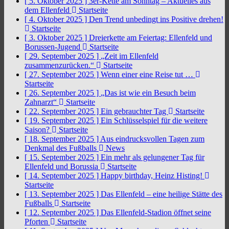
[ 5. Oktober 2025 ]
3er-Kette am Sonntag – Aktuelles aus
dem Ellenfeld
Startseite
[ 4. Oktober 2025 ]
Den Trend unbedingt ins Positive drehen!
Startseite
[ 3. Oktober 2025 ]
Dreierkette am Feiertag: Ellenfeld und
Borussen-Jugend
Startseite
[ 29. September 2025 ]
„Zeit im Ellenfeld
zusammenzurücken.“
Startseite
[ 27. September 2025 ]
Wenn einer eine Reise tut …
Startseite
[ 26. September 2025 ]
„Das ist wie ein Besuch beim
Zahnarzt“
Startseite
[ 22. September 2025 ]
Ein gebrauchter Tag
Startseite
[ 19. September 2025 ]
Ein Schlüsselspiel für die weitere
Saison?
Startseite
[ 18. September 2025 ]
Aus eindrucksvollen Tagen zum
Denkmal des Fußballs
News
[ 15. September 2025 ]
Ein mehr als gelungener Tag für
Ellenfeld und Borussia
Startseite
[ 14. September 2025 ]
Happy birthday, Heinz Histing!
Startseite
[ 13. September 2025 ]
Das Ellenfeld – eine heilige Stätte des
Fußballs
Startseite
[ 12. September 2025 ]
Das Ellenfeld-Stadion öffnet seine
Pforten
Startseite