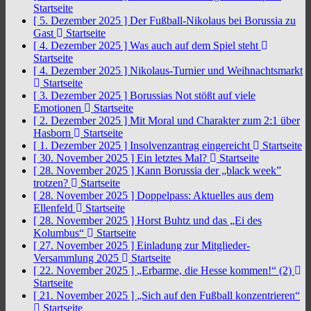
Startseite
[ 5. Dezember 2025 ]
Der Fußball-Nikolaus bei Borussia zu
Gast
Startseite
[ 4. Dezember 2025 ]
Was auch auf dem Spiel steht
Startseite
[ 4. Dezember 2025 ]
Nikolaus-Turnier und Weihnachtsmarkt
Startseite
[ 3. Dezember 2025 ]
Borussias Not stößt auf viele
Emotionen
Startseite
[ 2. Dezember 2025 ]
Mit Moral und Charakter zum 2:1 über
Hasborn
Startseite
[ 1. Dezember 2025 ]
Insolvenzantrag eingereicht
Startseite
[ 30. November 2025 ]
Ein letztes Mal?
Startseite
[ 28. November 2025 ]
Kann Borussia der „black week”
trotzen?
Startseite
[ 28. November 2025 ]
Doppelpass: Aktuelles aus dem
Ellenfeld
Startseite
[ 28. November 2025 ]
Horst Buhtz und das „Ei des
Kolumbus“
Startseite
[ 27. November 2025 ]
Einladung zur Mitglieder-
Versammlung 2025
Startseite
[ 22. November 2025 ]
„Erbarme, die Hesse kommen!“ (2)
Startseite
[ 21. November 2025 ]
„Sich auf den Fußball konzentrieren“
Startseite