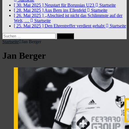
[ 30. Mai 2025 ]
Neustart für Borussias U23
Startseite
[ 28. Mai 2025 ]
Aus Bern ins Ellenfeld
Startseite
[ 26. Mai 2025 ]
„Abschied ist nicht das Schlimmste auf der
Welt, …
Startseite
[ 25. Mai 2025 ]
Den Ehrentreffer verdient gehabt
Startseite
Suchen
nach:
Startseite
Jan Berger
Jan Berger