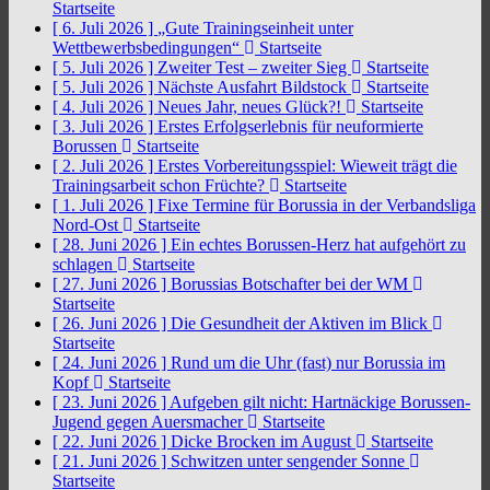
Startseite
[ 6. Juli 2026 ]
„Gute Trainingseinheit unter
Wettbewerbsbedingungen“
Startseite
[ 5. Juli 2026 ]
Zweiter Test – zweiter Sieg
Startseite
[ 5. Juli 2026 ]
Nächste Ausfahrt Bildstock
Startseite
[ 4. Juli 2026 ]
Neues Jahr, neues Glück?!
Startseite
[ 3. Juli 2026 ]
Erstes Erfolgserlebnis für neuformierte
Borussen
Startseite
[ 2. Juli 2026 ]
Erstes Vorbereitungsspiel: Wieweit trägt die
Trainingsarbeit schon Früchte?
Startseite
[ 1. Juli 2026 ]
Fixe Termine für Borussia in der Verbandsliga
Nord-Ost
Startseite
[ 28. Juni 2026 ]
Ein echtes Borussen-Herz hat aufgehört zu
schlagen
Startseite
[ 27. Juni 2026 ]
Borussias Botschafter bei der WM
Startseite
[ 26. Juni 2026 ]
Die Gesundheit der Aktiven im Blick
Startseite
[ 24. Juni 2026 ]
Rund um die Uhr (fast) nur Borussia im
Kopf
Startseite
[ 23. Juni 2026 ]
Aufgeben gilt nicht: Hartnäckige Borussen-
Jugend gegen Auersmacher
Startseite
[ 22. Juni 2026 ]
Dicke Brocken im August
Startseite
[ 21. Juni 2026 ]
Schwitzen unter sengender Sonne
Startseite