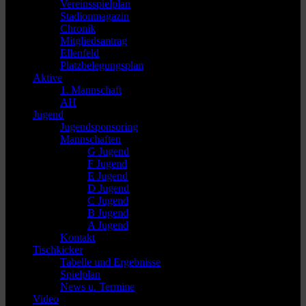
Vereinsspielplan
Stadionmagazin
Chronik
Mitgliedsantrag
Ellenfeld
Platzbelegungsplan
Aktive
1. Mannschaft
AH
Jugend
Jugendsponsoring
Mannschaften
G Jugend
F Jugend
E Jugend
D Jugend
C Jugend
B Jugend
A Jugend
Kontakt
Tischkicker
Tabelle und Ergebnisse
Spielplan
News u. Termine
Video