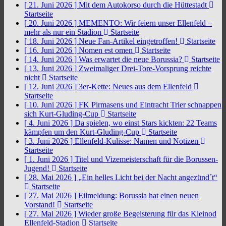
[ 21. Juni 2026 ]
Mit dem Autokorso durch die Hüttestadt
Startseite
[ 20. Juni 2026 ]
MEMENTO: Wir feiern unser Ellenfeld –
mehr als nur ein Stadion
Startseite
[ 18. Juni 2026 ]
Neue Fan-Artikel eingetroffen!
Startseite
[ 16. Juni 2026 ]
Nomen est omen
Startseite
[ 14. Juni 2026 ]
Was erwartet die neue Borussia?
Startseite
[ 13. Juni 2026 ]
Zweimaliger Drei-Tore-Vorsprung reichte
nicht
Startseite
[ 12. Juni 2026 ]
3er-Kette: Neues aus dem Ellenfeld
Startseite
[ 10. Juni 2026 ]
FK Pirmasens und Eintracht Trier schnappen
sich Kurt-Gluding-Cup
Startseite
[ 4. Juni 2026 ]
Da spielen, wo einst Stars kickten: 22 Teams
kämpfen um den Kurt-Gluding-Cup
Startseite
[ 3. Juni 2026 ]
Ellenfeld-Kulisse: Namen und Notizen
Startseite
[ 1. Juni 2026 ]
Titel und Vizemeisterschaft für die Borussen-
Jugend!
Startseite
[ 28. Mai 2026 ]
„Ein helles Licht bei der Nacht angezünd´t“
Startseite
[ 27. Mai 2026 ]
Eilmeldung: Borussia hat einen neuen
Vorstand!
Startseite
[ 27. Mai 2026 ]
Wieder große Begeisterung für das Kleinod
Ellenfeld-Stadion
Startseite