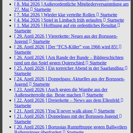
[ 8. Mai 2026 ]
Außerordentliche Mitgliederversammlung am
27. Mai
Startseite
[ 7. Mai 2026 ]
Wieder klar verteilte Rollen
Startseite
[ 4. Mai 2026 ]
Spiel in Limbach früh gelaufen
Startseite
[ 1. Mai 2026 ]
Hoffnung auf ein ordentliches Resultat
Startseite
[ 29. April 2026 ]
Viererkette: Neues aus der Borussen-
Jugend
Startseite
[ 28. April 2026 ]
Der “FCS-Killer” von 1966 wird 85!
Startseite
[ 26. April 2026 ]
Am Rande der Bande – Bildgeschichten
rund um das Spiel gegen Quierschied
Startseite
[ 25. April 2026 ]
Ein torreicher Abend in der Saarlandliga
Startseite
[ 24. April 2026 ]
Doppelpass: Aktuelles aus der Borussen-
Jugend
Startseite
[ 23. April 2026 ]
Auch gegen die Wambe aus der
Außenseiterrolle das Beste machen
Startseite
[ 22. April 2026 ]
Dreierkette – News aus dem Ellenfeld
Startseite
[ 21. April 2026 ]
You´ll never walk alone
Startseite
[ 21. April 2026 ]
Doppelpass mit der Borussen-Jugend
Startseite
[ 20. April 2026 ]
Borussias Rumpftruppe gegen Ballweilers
Ballermänner überfordert
Startseite