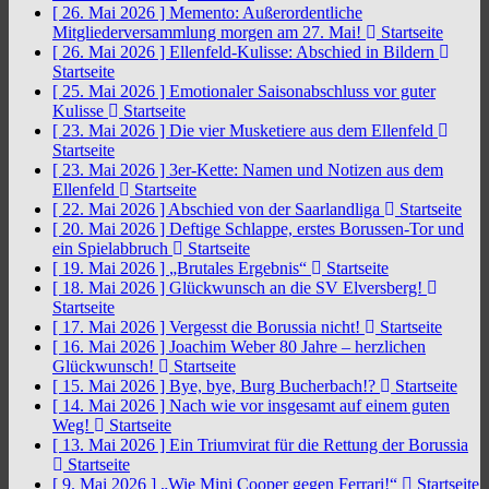
[ 26. Mai 2026 ]
Memento: Außerordentliche
Mitgliederversammlung morgen am 27. Mai!
Startseite
[ 26. Mai 2026 ]
Ellenfeld-Kulisse: Abschied in Bildern
Startseite
[ 25. Mai 2026 ]
Emotionaler Saisonabschluss vor guter
Kulisse
Startseite
[ 23. Mai 2026 ]
Die vier Musketiere aus dem Ellenfeld
Startseite
[ 23. Mai 2026 ]
3er-Kette: Namen und Notizen aus dem
Ellenfeld
Startseite
[ 22. Mai 2026 ]
Abschied von der Saarlandliga
Startseite
[ 20. Mai 2026 ]
Deftige Schlappe, erstes Borussen-Tor und
ein Spielabbruch
Startseite
[ 19. Mai 2026 ]
„Brutales Ergebnis“
Startseite
[ 18. Mai 2026 ]
Glückwunsch an die SV Elversberg!
Startseite
[ 17. Mai 2026 ]
Vergesst die Borussia nicht!
Startseite
[ 16. Mai 2026 ]
Joachim Weber 80 Jahre – herzlichen
Glückwunsch!
Startseite
[ 15. Mai 2026 ]
Bye, bye, Burg Bucherbach!?
Startseite
[ 14. Mai 2026 ]
Nach wie vor insgesamt auf einem guten
Weg!
Startseite
[ 13. Mai 2026 ]
Ein Triumvirat für die Rettung der Borussia
Startseite
[ 9. Mai 2026 ]
„Wie Mini Cooper gegen Ferrari!“
Startseite