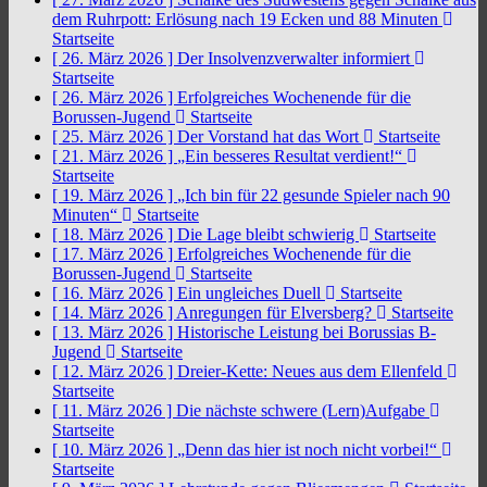
dem Ruhrpott: Erlösung nach 19 Ecken und 88 Minuten
Startseite
[ 26. März 2026 ]
Der Insolvenzverwalter informiert
Startseite
[ 26. März 2026 ]
Erfolgreiches Wochenende für die
Borussen-Jugend
Startseite
[ 25. März 2026 ]
Der Vorstand hat das Wort
Startseite
[ 21. März 2026 ]
„Ein besseres Resultat verdient!“
Startseite
[ 19. März 2026 ]
„Ich bin für 22 gesunde Spieler nach 90
Minuten“
Startseite
[ 18. März 2026 ]
Die Lage bleibt schwierig
Startseite
[ 17. März 2026 ]
Erfolgreiches Wochenende für die
Borussen-Jugend
Startseite
[ 16. März 2026 ]
Ein ungleiches Duell
Startseite
[ 14. März 2026 ]
Anregungen für Elversberg?
Startseite
[ 13. März 2026 ]
Historische Leistung bei Borussias B-
Jugend
Startseite
[ 12. März 2026 ]
Dreier-Kette: Neues aus dem Ellenfeld
Startseite
[ 11. März 2026 ]
Die nächste schwere (Lern)Aufgabe
Startseite
[ 10. März 2026 ]
„Denn das hier ist noch nicht vorbei!“
Startseite