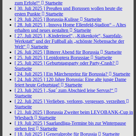
zum Erfolg!“
Startseite
[ 30. Juli 2025 ]
Preußen und Borussen wollen heute die
ersten Punkte
Startseite
[ 29. Juli 2025 ]
Borussia-Kulisse
Startseite
[ 28. Juli 2025 ]
„Innova Home Ellenfeld-Stadion“ – Altes
erhalten und neues gestalten
Startseite
[ 27. Juli 2025 ]
„Kinderinsel“, „Kükenkoje“, Saarpfalz-
Werkstatt“ und der Fußball als „schönste Nebensache der
Welt“
Startseite
[ 26. Juli 2025 ]
Bitterer Abend für Borussia
Startseite
[ 25. Juli 2025 ]
Lepidoptera Borussiae
Startseite
[ 25. Juli 2025 ]
Geburtstagsparty oder Party-Crash?
Startseite
[ 24. Juli 2025 ]
Ein Märchenprinz für Borussia?
Startseite
[ 24. Juli 2025 ]
120 Jahre Borussia: Eine alte junge Dame
feiert heute Geburtstag!
Startseite
[ 23. Juli 2025 ]
„Sag´ zum Abschied leise Servus!“
Startseite
[ 22. Juli 2025 ]
Verlieben, verloren, vergessen, verzeihen
Startseite
[ 21. Juli 2025 ]
Borussia Zweiter beim LEVOBANK-Cup in
Wiesbach
Startseite
[ 19. Juli 2025 ]
Saarlandliga-Termine bis zur Winterpause
stehen fest
Startseite
[ 18. Juli 2025 ]
Generalprobe für Borussia
Startseite