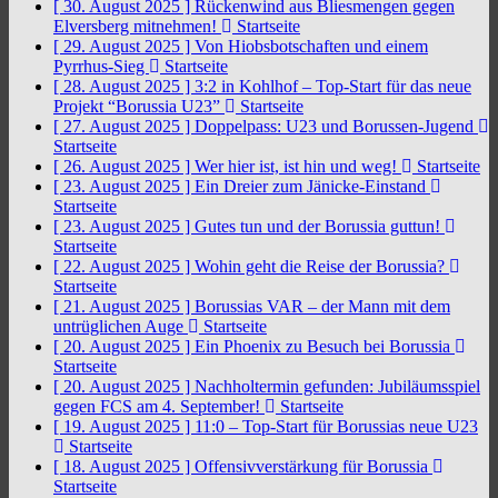
[ 30. August 2025 ]
Rückenwind aus Bliesmengen gegen
Elversberg mitnehmen!
Startseite
[ 29. August 2025 ]
Von Hiobsbotschaften und einem
Pyrrhus-Sieg
Startseite
[ 28. August 2025 ]
3:2 in Kohlhof – Top-Start für das neue
Projekt “Borussia U23”
Startseite
[ 27. August 2025 ]
Doppelpass: U23 und Borussen-Jugend
Startseite
[ 26. August 2025 ]
Wer hier ist, ist hin und weg!
Startseite
[ 23. August 2025 ]
Ein Dreier zum Jänicke-Einstand
Startseite
[ 23. August 2025 ]
Gutes tun und der Borussia guttun!
Startseite
[ 22. August 2025 ]
Wohin geht die Reise der Borussia?
Startseite
[ 21. August 2025 ]
Borussias VAR – der Mann mit dem
untrüglichen Auge
Startseite
[ 20. August 2025 ]
Ein Phoenix zu Besuch bei Borussia
Startseite
[ 20. August 2025 ]
Nachholtermin gefunden: Jubiläumsspiel
gegen FCS am 4. September!
Startseite
[ 19. August 2025 ]
11:0 – Top-Start für Borussias neue U23
Startseite
[ 18. August 2025 ]
Offensivverstärkung für Borussia
Startseite