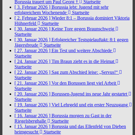
Borussia trauert um Paul Georg †
Startseite
[ 3. Februar 2026 ]
Borussia lebt: Jugend mit sehr
erfolgreichem Wochenende
Startseite
[ 2. Februar 2026 ]
Wieder 8:1 – Borussia dominiert Viktoria
Hühnerfeld
Startseite
[ 30. Januar 2026 ]
Keine Tore gegen Braunschweig
Startseite
[ 30. Januar 2026 ]
Erfolgreicher Testspielauftakt: 8:1 gegen
Jägersfreude
Startseite
[ 27. Januar 2026 ]
Ein Test und weitere Abschiede
Startseite
[ 24. Januar 2026 ]
Tim Braun zieht es in die Heimat
Startseite
[ 22. Januar 2026 ]
Sag zum Abschied leise: „Servus!“
Startseite
[ 21. Januar 2026 ]
Vor den Borussen liegt viel Arbeit
Startseite
[ 20. Januar 2026 ]
Borussen-Jugend ins neue Jahr gestartet
Startseite
[ 19. Januar 2026 ]
Viel Lehrgeld und ein erster Neuzugang
Startseite
[ 16. Januar 2026 ]
Borussia morgen zu Gast in der
Riegelsberghalle
Startseite
[ 15. Januar 2026 ]
Borussia und das Ellenfeld von Dieben
heimgesucht
Startseite