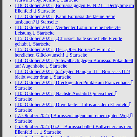
[ 18. Oktober 2025 ]
Borussia gegen FCN 21 – Derbytime im
Ellenfeld
Startseite
[ 17. Oktober 2025 ]
Kann Borussia die kleine Serie
ausbauen?
Startseite
[ 16. Oktober 2025 ]
Verdienter Lohn für eine beherzte
Leistung
Startseite
[ 15. Oktober 2025 ]
„Chrissie“ hätte seine helle Freude
gehabt
Startseite
[ 15. Oktober 2025 ]
Der „Ober-Borusse“ wird 55 –
herzlichen Glückwunsch!
Startseite
[ 14. Oktober 2025 ]
Schwalbach gegen Borussia: Pokalduell
auf Augenhöhe
Startseite
[ 13. Oktober 2025 ]
6:2 gegen Hangard II – Borussias U23
bleibt weiter dran
Startseite
[ 12. Oktober 2025 ]
Dreckige drei Punkte am Franzenhaus
Startseite
[ 10. Oktober 2025 ]
Nächste Ausfahrt Quierschied
Startseite
[ 10. Oktober 2025 ]
Dreierkette – Infos aus dem Ellenfeld
Startseite
[ 7. Oktober 2025 ]
Borussen-Jugend auf einem guten Weg
Startseite
[ 6. Oktober 2025 ]
6:2 – Borussia ballert Ballweiler aus dem
Ellenfeld …
Startseite