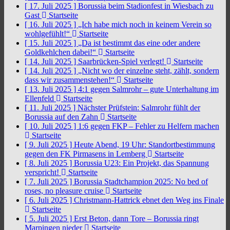
[ 17. Juli 2025 ]
Borussia beim Stadionfest in Wiesbach zu
Gast
Startseite
[ 16. Juli 2025 ]
„Ich habe mich noch in keinem Verein so
wohlgefühlt!“
Startseite
[ 15. Juli 2025 ]
„Da ist bestimmt das eine oder andere
Goldkehlchen dabei!“
Startseite
[ 14. Juli 2025 ]
Saarbrücken-Spiel verlegt!
Startseite
[ 14. Juli 2025 ]
„Nicht wo der einzelne steht, zählt, sondern
dass wir zusammenstehen!“
Startseite
[ 13. Juli 2025 ]
4:1 gegen Salmrohr – gute Unterhaltung im
Ellenfeld
Startseite
[ 11. Juli 2025 ]
Nächster Prüfstein: Salmrohr fühlt der
Borussia auf den Zahn
Startseite
[ 10. Juli 2025 ]
1:6 gegen FKP – Fehler zu Helfern machen
Startseite
[ 9. Juli 2025 ]
Heute Abend, 19 Uhr: Standortbestimmung
gegen den FK Pirmasens in Lemberg
Startseite
[ 8. Juli 2025 ]
Borussia U23: Ein Projekt, das Spannung
verspricht!
Startseite
[ 7. Juli 2025 ]
Borussia Stadtchampion 2025: No bed of
roses, no pleasure cruise
Startseite
[ 6. Juli 2025 ]
Christmann-Hattrick ebnet den Weg ins Finale
Startseite
[ 5. Juli 2025 ]
Erst Beton, dann Tore – Borussia ringt
Marpingen nieder
Startseite