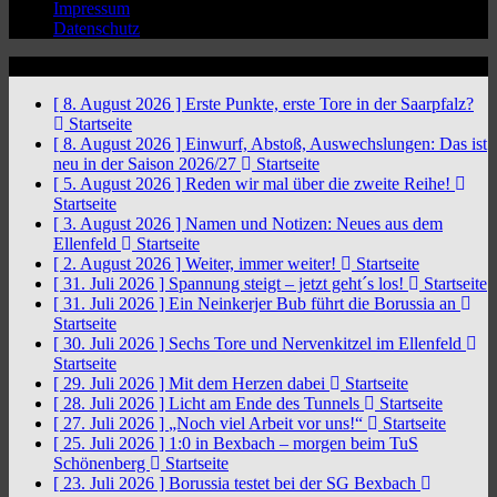
Impressum
Datenschutz
News Ticker
[ 8. August 2026 ]
Erste Punkte, erste Tore in der Saarpfalz?
Startseite
[ 8. August 2026 ]
Einwurf, Abstoß, Auswechslungen: Das ist
neu in der Saison 2026/27
Startseite
[ 5. August 2026 ]
Reden wir mal über die zweite Reihe!
Startseite
[ 3. August 2026 ]
Namen und Notizen: Neues aus dem
Ellenfeld
Startseite
[ 2. August 2026 ]
Weiter, immer weiter!
Startseite
[ 31. Juli 2026 ]
Spannung steigt – jetzt geht´s los!
Startseite
[ 31. Juli 2026 ]
Ein Neinkerjer Bub führt die Borussia an
Startseite
[ 30. Juli 2026 ]
Sechs Tore und Nervenkitzel im Ellenfeld
Startseite
[ 29. Juli 2026 ]
Mit dem Herzen dabei
Startseite
[ 28. Juli 2026 ]
Licht am Ende des Tunnels
Startseite
[ 27. Juli 2026 ]
„Noch viel Arbeit vor uns!“
Startseite
[ 25. Juli 2026 ]
1:0 in Bexbach – morgen beim TuS
Schönenberg
Startseite
[ 23. Juli 2026 ]
Borussia testet bei der SG Bexbach