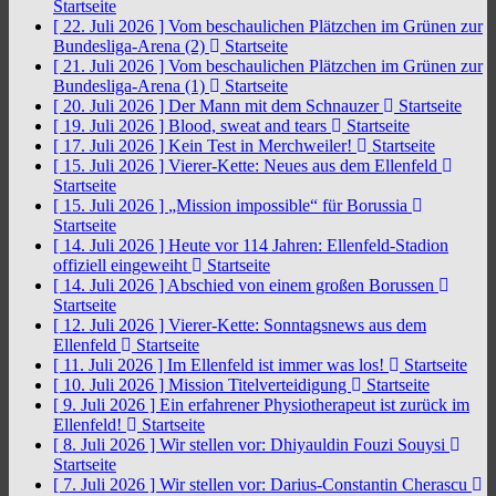
Startseite
[ 22. Juli 2026 ]
Vom beschaulichen Plätzchen im Grünen zur
Bundesliga-Arena (2)
Startseite
[ 21. Juli 2026 ]
Vom beschaulichen Plätzchen im Grünen zur
Bundesliga-Arena (1)
Startseite
[ 20. Juli 2026 ]
Der Mann mit dem Schnauzer
Startseite
[ 19. Juli 2026 ]
Blood, sweat and tears
Startseite
[ 17. Juli 2026 ]
Kein Test in Merchweiler!
Startseite
[ 15. Juli 2026 ]
Vierer-Kette: Neues aus dem Ellenfeld
Startseite
[ 15. Juli 2026 ]
„Mission impossible“ für Borussia
Startseite
[ 14. Juli 2026 ]
Heute vor 114 Jahren: Ellenfeld-Stadion
offiziell eingeweiht
Startseite
[ 14. Juli 2026 ]
Abschied von einem großen Borussen
Startseite
[ 12. Juli 2026 ]
Vierer-Kette: Sonntagsnews aus dem
Ellenfeld
Startseite
[ 11. Juli 2026 ]
Im Ellenfeld ist immer was los!
Startseite
[ 10. Juli 2026 ]
Mission Titelverteidigung
Startseite
[ 9. Juli 2026 ]
Ein erfahrener Physiotherapeut ist zurück im
Ellenfeld!
Startseite
[ 8. Juli 2026 ]
Wir stellen vor: Dhiyauldin Fouzi Souysi
Startseite
[ 7. Juli 2026 ]
Wir stellen vor: Darius-Constantin Cherascu