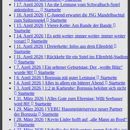
[ 17. April 2026 ]
An die Leistung vom Schwalbach-Spiel
anknüpfen …
Startseite
[ 16. April 2026 ]
C-Jugend erwartet die JSG Mandelbachtal
zum Spitzenspiel
Startseite
[ 15. April 2026 ]
Vierer-Kette: Am Rande der Bande
Startseite
[ 14. April 2026 ]
Es geht weiter, immer weiter, immer weiter
voran!
Startseite
[ 11. April 2026 ]
Dreierkette: Infos aus dem Ellenfeld
Startseite
[ 11. April 2026 ]
Rückkehr für ein Spiel ins Ellenfeld-Stadion
Startseite
[ 7. April 2026 ]
Ein seltener Geburtstag: Der „weiße Blitz“
wurde 90!
Startseite
[ 6. April 2026 ]
Borussia mit guter Leistung
Startseite
[ 4. April 2026 ]
Alles in allem ein bitterer Abend
Startseite
[ 3. April 2026 ]
1:2 in Karlsruhe: Borussia belohnt sich nicht
Startseite
[ 31. März 2026 ]
Alles Gute zum Ehrentag: Willi Seebauer
wird 80!
Startseite
[ 29. März 2026 ]
VEBU Hausmeisterservice neuer Partner
der Borussia
Startseite
[ 28. März 2026 ]
Kevin Lüder hofft auf „alle Mann an Bord“
Startseite
[ 27. März 2026 ]
Schalke des Südwestens gegen Schalke aus