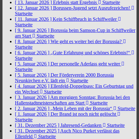
[ 13. Januar 2026 ]
Erlebnis statt Ergebnis
Startseite
[ 12. Januar 2026 ]
Borussen-Jugend setzt Ausrufezeichen!
Startseite
[ 11. Januar 2026 ]
Kein Schiffbruch in Schiffweiler
Startseite
[ 9. Januar 2026 ]
Borussia beim Samson-Cup in Schiffweiler
am Start
Startseite
[ 8. Januar 2026 ]
Wie geht es weiter bei der Borussia?
Startseite
[ 6. Januar 2026 ]
„Gute Erfahrung und schönes Erlebnis!“
Startseite
[ 5. Januar 2026 ]
Der personelle Aderlass geht weiter
Startseite
[ 5. Januar 2026 ]
Der Förderverein 2000 Borussia
Neunkirchen e.V. lädt ein
Startseite
[ 4. Januar 2026 ]
Ellenfeld-Doppelpass: Ein Geburtstag und
ein Wechsel
Startseite
[ 3. Januar 2026 ]
Am morgigen Sonntag: Borussia bei den
Hallenstadtmeisterschaften am Start
Startseite
[ 2. Januar 2026 ]
„Mein Leben mit der Borussia“
Startseite
[ 1. Januar 2026 ]
Der Brand ist noch nicht gelöscht
Startseite
[ 31. Dezember 2025 ]
Jahresend-Gedanken
Startseite
[ 31. Dezember 2025 ]
Auch Nico Purket verlässt das
Ellenfeld
Startseite