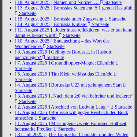
[ 18. August 2025 ]
Namen und Notizen …
Startseite
[ 17. August 2025 ]
Borussias Statement: 5:1 gegen Rastpfuhl
Startseite
[ 15. August 2025 ]
Borussia unter Zugzwang
Startseite
[ 14. August 2025 ]
Borussia-Kulisse
Startseite
[ 11. August 2025 ]
„Jeder muss reflektieren, was er tun kann,
damit es besser wird!“
Startseite
[ 10. August 2025 ]
Enttäuschung – das Wort des
Wochenendes
Startseite
[ 8. August 2025 ]
Gelingt es Borussia, in Hasborn
nachzulegen?
Startseite
[ 7. August 2025 ]
Groundhopper-Magnet Ellenfeld
Startseite
[ 5. August 2025 ]
Tim Klein verlässt das Ellenfeld
Startseite
[ 4. August 2025 ]
Borussias U23 mit gelungenem Start
Startseite
[ 3. August 2025 ]
„Nach dem 2:0 viel befreiter und lockerer“
Startseite
[ 2. August 2025 ]
Abschied von Ludwig Lang †
Startseite
[ 1. August 2025 ]
Borussia will gegen Reisbach den Bock
umstoßen
Startseite
[ 1. August 2025 ]
Misslungene zweite Borussen-Halbzeit,
heimstarke Preußen
Startseite
[ 31. Juli 2025 ]
„Die Truppe hat Charakter und den Willen