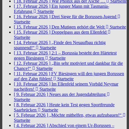
[ 18. Februar 2026 ]
Wie Phönix aus der Asche …
Startseite
[ 17. Februar 2026 ]
Ein junger Mann mit Tasmania-
Erfahrung
Startseite
[ 16. Februar 2026 ]
Drei Siege für die Borussen-Jugend
Startseite
[ 15. Februar 2026 ]
Den Mutigen gehört die Welt
Startseite
[ 15. Februar 2026 ]
Doppelpass aus dem Ellenfeld
Startseite
[ 14. Februar 2026 ]
„Finde den Neuaufbau richtig
spannend!“
Startseite
[ 13. Februar 2026 ]
2:1 – Borussia besteht den Härtetest
gegen Biesingen
Startseite
[ 12. Februar 2026 ]
„Bin sehr motiviert und dankbar für die
Chance!“
Startseite
[ 11. Februar 2026 ]
FV Biesingen will den jungen Borussen
auf den Zahn fühlen!
Startseite
[ 10. Februar 2026 ]
Im Ellenfeld seinem Vorbild Neymar
nacheifern!
Startseite
[ 9. Februar 2026 ]
Neues aus der Jugendabteilung
Startseite
[ 8. Februar 2026 ]
Heute kein Test gegen Sportfreunde
Saarbrücken
Startseite
[ 5. Februar 2026 ]
„Möchte mithelfen, etwas aufzubauen!“
Startseite
[ 4. Februar 2026 ]
Abschied von einem Ur-Borussen –