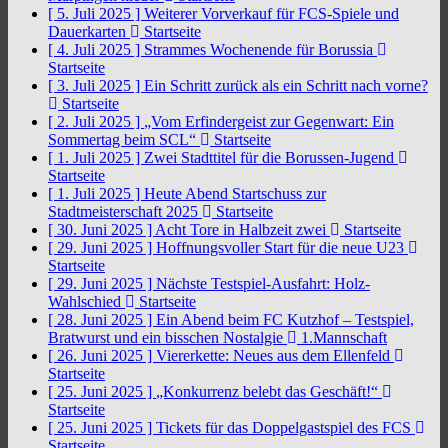
[ 5. Juli 2025 ]
Weiterer Vorverkauf für FCS-Spiele und
Dauerkarten
Startseite
[ 4. Juli 2025 ]
Strammes Wochenende für Borussia
Startseite
[ 3. Juli 2025 ]
Ein Schritt zurück als ein Schritt nach vorne?
Startseite
[ 2. Juli 2025 ]
„Vom Erfindergeist zur Gegenwart: Ein
Sommertag beim SCL“
Startseite
[ 1. Juli 2025 ]
Zwei Stadttitel für die Borussen-Jugend
Startseite
[ 1. Juli 2025 ]
Heute Abend Startschuss zur
Stadtmeisterschaft 2025
Startseite
[ 30. Juni 2025 ]
Acht Tore in Halbzeit zwei
Startseite
[ 29. Juni 2025 ]
Hoffnungsvoller Start für die neue U23
Startseite
[ 29. Juni 2025 ]
Nächste Testspiel-Ausfahrt: Holz-
Wahlschied
Startseite
[ 28. Juni 2025 ]
Ein Abend beim FC Kutzhof – Testspiel,
Bratwurst und ein bisschen Nostalgie
1.Mannschaft
[ 26. Juni 2025 ]
Viererkette: Neues aus dem Ellenfeld
Startseite
[ 25. Juni 2025 ]
„Konkurrenz belebt das Geschäft!“
Startseite
[ 25. Juni 2025 ]
Tickets für das Doppelgastspiel des FCS
Startseite