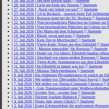
[ 29. Juli 2026 ]
Mit dem Herzen dabei
Startseite
[ 28. Juli 2026 ]
Licht am Ende des Tunnels
Startseite
[ 27. Juli 2026 ]
„Noch viel Arbeit vor uns!“
Startseite
[ 25. Juli 2026 ]
1:0 in Bexbach – morgen beim TuS Schönenb
[ 23. Juli 2026 ]
Borussia testet bei der SG Bexbach
Startseit
[ 22. Juli 2026 ]
Vom beschaulichen Plätzchen im Grünen zur 
[ 21. Juli 2026 ]
Vom beschaulichen Plätzchen im Grünen zur 
[ 20. Juli 2026 ]
Der Mann mit dem Schnauzer
Startseite
[ 19. Juli 2026 ]
Blood, sweat and tears
Startseite
[ 17. Juli 2026 ]
Kein Test in Merchweiler!
Startseite
[ 15. Juli 2026 ]
Vierer-Kette: Neues aus dem Ellenfeld
Starts
[ 15. Juli 2026 ]
„Mission impossible“ für Borussia
Startseite
[ 14. Juli 2026 ]
Heute vor 114 Jahren: Ellenfeld-Stadion offizi
[ 14. Juli 2026 ]
Abschied von einem großen Borussen
Starts
[ 12. Juli 2026 ]
Vierer-Kette: Sonntagsnews aus dem Ellenfel
[ 11. Juli 2026 ]
Im Ellenfeld ist immer was los!
Startseite
[ 10. Juli 2026 ]
Mission Titelverteidigung
Startseite
[ 9. Juli 2026 ]
Ein erfahrener Physiotherapeut ist zurück im El
[ 8. Juli 2026 ]
Wir stellen vor: Dhiyauldin Fouzi Souysi
Start
[ 7. Juli 2026 ]
Wir stellen vor: Darius-Constantin Cherascu
S
[ 6. Juli 2026 ]
„Gute Trainingseinheit unter Wettbewerbsbedi
[ 5. Juli 2026 ]
Zweiter Test – zweiter Sieg
Startseite
[ 5. Juli 2026 ]
Nächste Ausfahrt Bildstock
Startseite
[ 4. Juli 2026 ]
Neues Jahr, neues Glück?!
Startseite
[ 3. Juli 2026 ]
Erstes Erfolgserlebnis für neuformierte Borusse