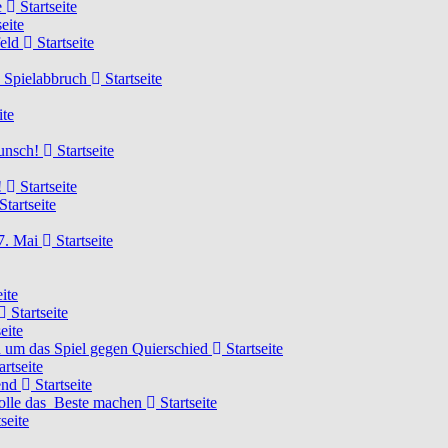
e
Startseite
eite
feld
Startseite
n Spielabbruch
Startseite
ite
wunsch!
Startseite
!
Startseite
Startseite
7. Mai
Startseite
ite
Startseite
eite
 um das Spiel gegen Quierschied
Startseite
artseite
gend
Startseite
olle das Beste machen
Startseite
seite