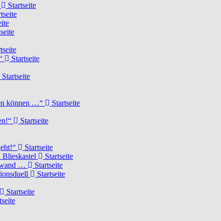
d
Startseite
tseite
ite
seite
tseite
!“
Startseite
Startseite
elen können …“
Startseite
ten!“
Startseite
geht!“
Startseite
 Blieskastel
Startseite
Torwand …
Startseite
tionsduell
Startseite
Startseite
tseite