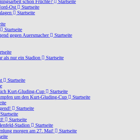
ainingsarbeit schon Früchte?
Startseite
 Nord-Ost
Startseite
chlagen
Startseite
ite
Startseite
Jugend gegen Auersmacher
Startseite
rtseite
 als nur ein Stadion
Startseite
ht
Startseite
te
 sich Kurt-Gluding-Cup
Startseite
 kämpfen um den Kurt-Gluding-Cup
Startseite
eite
ugend!
Startseite
Startseite
nd!
Startseite
lenfeld-Stadion
Startseite
mmlung morgen am 27. Mai!
Startseite
seite