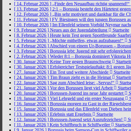
[ 14. Februar 2026 ]
„Finde den Neuaufbau richtig spannend!“
[ 13. Februar 2026 ]
2:1 – Borussia besteht den Härtetest gege
[ 12. Februar 2026 ]
„Bin sehr motiviert und dankbar für die 
[ 11. Februar 2026 ]
FV Biesingen will den jungen Borussen a
[ 10. Februar 2026 ]
Im Ellenfeld seinem Vorbild Neymar nach
[ 9. Februar 2026 ]
Neues aus der Jugendabteilung
Startseite
[ 8. Februar 2026 ]
Heute kein Test gegen Sportfreunde Saarb
[ 5. Februar 2026 ]
„Möchte mithelfen, etwas aufzubauen!“
S
[ 4. Februar 2026 ]
Abschied von einem Ur-Borussen – Borussi
[ 3. Februar 2026 ]
Borussia lebt: Jugend mit sehr erfolgreic
[ 2. Februar 2026 ]
Wieder 8:1 – Borussia dominiert Viktoria 
[ 30. Januar 2026 ]
Keine Tore gegen Braunschweig
Startseit
[ 30. Januar 2026 ]
Erfolgreicher Testspielauftakt: 8:1 gegen J
[ 27. Januar 2026 ]
Ein Test und weitere Abschiede
Startseite
[ 24. Januar 2026 ]
Tim Braun zieht es in die Heimat
Startseit
[ 22. Januar 2026 ]
Sag zum Abschied leise: „Servus!“
Startse
[ 21. Januar 2026 ]
Vor den Borussen liegt viel Arbeit
Startsei
[ 20. Januar 2026 ]
Borussen-Jugend ins neue Jahr gestartet
S
[ 19. Januar 2026 ]
Viel Lehrgeld und ein erster Neuzugang
S
[ 16. Januar 2026 ]
Borussia morgen zu Gast in der Riegelsber
[ 15. Januar 2026 ]
Borussia und das Ellenfeld von Dieben he
[ 13. Januar 2026 ]
Erlebnis statt Ergebnis
Startseite
[ 12. Januar 2026 ]
Borussen-Jugend setzt Ausrufezeichen!
St
[ 11. Januar 2026 ]
Kein Schiffbruch in Schiffweiler
Startseit
[ 9. Januar 2026 ]
Borussia beim Samson-Cup in Schiffweiler 