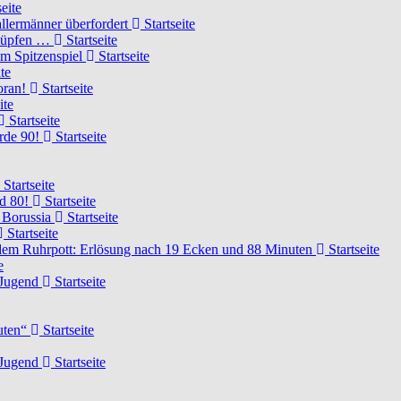
eite
llermänner überfordert
Startseite
knüpfen …
Startseite
um Spitzenspiel
Startseite
te
voran!
Startseite
ite
Startseite
urde 90!
Startseite
Startseite
rd 80!
Startseite
 Borussia
Startseite
Startseite
dem Ruhrpott: Erlösung nach 19 Ecken und 88 Minuten
Startseite
e
-Jugend
Startseite
nuten“
Startseite
-Jugend
Startseite