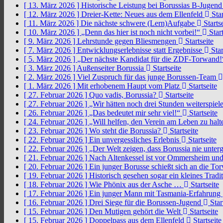
[ 13. März 2026 ]
Historische Leistung bei Borussias B-Jugen
[ 12. März 2026 ]
Dreier-Kette: Neues aus dem Ellenfeld
Star
[ 11. März 2026 ]
Die nächste schwere (Lern)Aufgabe
Startse
[ 10. März 2026 ]
„Denn das hier ist noch nicht vorbei!“
Start
[ 9. März 2026 ]
Lehrstunde gegen Bliesmengen
Startseite
[ 7. März 2026 ]
Entwicklungserlebnisse statt Ergebnisse
Star
[ 5. März 2026 ]
„Der nächste Kandidat für die ZDF-Torwand
[ 3. März 2026 ]
Außenseiter Borussia
Startseite
[ 2. März 2026 ]
Viel Zuspruch für das junge Borussen-Team
[ 1. März 2026 ]
Mit erhobenem Haupt vom Platz
Startseite
[ 27. Februar 2026 ]
Quo vadis, Borussia?
Startseite
[ 27. Februar 2026 ]
„Wir hätten noch drei Stunden weiterspi
[ 26. Februar 2026 ]
„Das bedeutet mir sehr viel!“
Startseite
[ 24. Februar 2026 ]
„Will helfen, den Verein am Leben zu hal
[ 23. Februar 2026 ]
Wo steht die Borussia?
Startseite
[ 22. Februar 2026 ]
Ein unvergessliches Erlebnis
Startseite
[ 22. Februar 2026 ]
„Der Welt zeigen, dass Borussia nie unter
[ 21. Februar 2026 ]
Nach Altenkessel ist vor Ommersheim und
[ 20. Februar 2026 ]
Ein junger Borusse schießt sich an die 
[ 19. Februar 2026 ]
Historisch gesehen sogar ein kleines Tradi
[ 18. Februar 2026 ]
Wie Phönix aus der Asche …
Startseite
[ 17. Februar 2026 ]
Ein junger Mann mit Tasmania-Erfahrung
[ 16. Februar 2026 ]
Drei Siege für die Borussen-Jugend
Star
[ 15. Februar 2026 ]
Den Mutigen gehört die Welt
Startseite
[ 15. Februar 2026 ]
Doppelpass aus dem Ellenfeld
Startseite