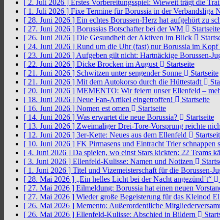
[ 2. Juli 2026 ]
Erstes Vorbereitungsspiel: Wieweit trägt die Tr
[ 1. Juli 2026 ]
Fixe Termine für Borussia in der Verbandsliga
[ 28. Juni 2026 ]
Ein echtes Borussen-Herz hat aufgehört zu s
[ 27. Juni 2026 ]
Borussias Botschafter bei der WM
Startseite
[ 26. Juni 2026 ]
Die Gesundheit der Aktiven im Blick
Startse
[ 24. Juni 2026 ]
Rund um die Uhr (fast) nur Borussia im Kopf
[ 23. Juni 2026 ]
Aufgeben gilt nicht: Hartnäckige Borussen-
[ 22. Juni 2026 ]
Dicke Brocken im August
Startseite
[ 21. Juni 2026 ]
Schwitzen unter sengender Sonne
Startseite
[ 21. Juni 2026 ]
Mit dem Autokorso durch die Hüttestadt
Sta
[ 20. Juni 2026 ]
MEMENTO: Wir feiern unser Ellenfeld – mehr
[ 18. Juni 2026 ]
Neue Fan-Artikel eingetroffen!
Startseite
[ 16. Juni 2026 ]
Nomen est omen
Startseite
[ 14. Juni 2026 ]
Was erwartet die neue Borussia?
Startseite
[ 13. Juni 2026 ]
Zweimaliger Drei-Tore-Vorsprung reichte nic
[ 12. Juni 2026 ]
3er-Kette: Neues aus dem Ellenfeld
Startsei
[ 10. Juni 2026 ]
FK Pirmasens und Eintracht Trier schnappen
[ 4. Juni 2026 ]
Da spielen, wo einst Stars kickten: 22 Teams
[ 3. Juni 2026 ]
Ellenfeld-Kulisse: Namen und Notizen
Starts
[ 1. Juni 2026 ]
Titel und Vizemeisterschaft für die Borussen-J
[ 28. Mai 2026 ]
„Ein helles Licht bei der Nacht angezünd´t“
[ 27. Mai 2026 ]
Eilmeldung: Borussia hat einen neuen Vorsta
[ 27. Mai 2026 ]
Wieder große Begeisterung für das Kleinod El
[ 26. Mai 2026 ]
Memento: Außerordentliche Mitgliederversa
[ 26. Mai 2026 ]
Ellenfeld-Kulisse: Abschied in Bildern
Start