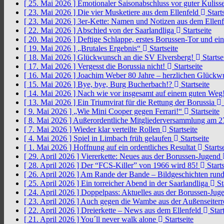
[ 25. Mai 2026 ]
Emotionaler Saisonabschluss vor guter Kuliss
[ 23. Mai 2026 ]
Die vier Musketiere aus dem Ellenfeld
Starts
[ 23. Mai 2026 ]
3er-Kette: Namen und Notizen aus dem Ellen
[ 22. Mai 2026 ]
Abschied von der Saarlandliga
Startseite
[ 20. Mai 2026 ]
Deftige Schlappe, erstes Borussen-Tor und ei
[ 19. Mai 2026 ]
„Brutales Ergebnis“
Startseite
[ 18. Mai 2026 ]
Glückwunsch an die SV Elversberg!
Startse
[ 17. Mai 2026 ]
Vergesst die Borussia nicht!
Startseite
[ 16. Mai 2026 ]
Joachim Weber 80 Jahre – herzlichen Glück
[ 15. Mai 2026 ]
Bye, bye, Burg Bucherbach!?
Startseite
[ 14. Mai 2026 ]
Nach wie vor insgesamt auf einem guten Weg
[ 13. Mai 2026 ]
Ein Triumvirat für die Rettung der Borussia
[ 9. Mai 2026 ]
„Wie Mini Cooper gegen Ferrari!“
Startseite
[ 8. Mai 2026 ]
Außerordentliche Mitgliederversammlung am 2
[ 7. Mai 2026 ]
Wieder klar verteilte Rollen
Startseite
[ 4. Mai 2026 ]
Spiel in Limbach früh gelaufen
Startseite
[ 1. Mai 2026 ]
Hoffnung auf ein ordentliches Resultat
Startse
[ 29. April 2026 ]
Viererkette: Neues aus der Borussen-Jugend
[ 28. April 2026 ]
Der “FCS-Killer” von 1966 wird 85!
Starts
[ 26. April 2026 ]
Am Rande der Bande – Bildgeschichten rund
[ 25. April 2026 ]
Ein torreicher Abend in der Saarlandliga
St
[ 24. April 2026 ]
Doppelpass: Aktuelles aus der Borussen-Ju
[ 23. April 2026 ]
Auch gegen die Wambe aus der Außenseiterr
[ 22. April 2026 ]
Dreierkette – News aus dem Ellenfeld
Start
[ 21. April 2026 ]
You´ll never walk alone
Startseite