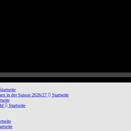
tartseite
neu in der Saison 2026/27
Startseite
tseite
eld
Startseite
rtseite
artseite