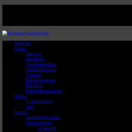
Facebook
Twitter
Instagram
Youtube
Startseite
Verein
Satzung
Steckbrief
Vereinsspielplan
Stadionmagazin
Chronik
Mitgliedsantrag
Ellenfeld
Platzbelegungsplan
Aktive
1. Mannschaft
AH
Jugend
Jugendsponsoring
Mannschaften
G Jugend