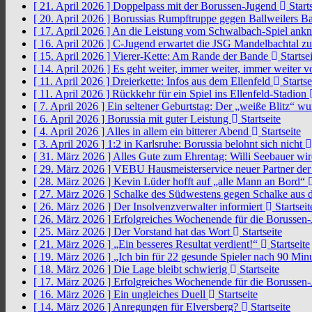
[ 21. April 2026 ]
Doppelpass mit der Borussen-Jugend
Starts
[ 20. April 2026 ]
Borussias Rumpftruppe gegen Ballweilers Ba
[ 17. April 2026 ]
An die Leistung vom Schwalbach-Spiel an
[ 16. April 2026 ]
C-Jugend erwartet die JSG Mandelbachtal z
[ 15. April 2026 ]
Vierer-Kette: Am Rande der Bande
Startsei
[ 14. April 2026 ]
Es geht weiter, immer weiter, immer weiter 
[ 11. April 2026 ]
Dreierkette: Infos aus dem Ellenfeld
Startse
[ 11. April 2026 ]
Rückkehr für ein Spiel ins Ellenfeld-Stadion
[ 7. April 2026 ]
Ein seltener Geburtstag: Der „weiße Blitz“ w
[ 6. April 2026 ]
Borussia mit guter Leistung
Startseite
[ 4. April 2026 ]
Alles in allem ein bitterer Abend
Startseite
[ 3. April 2026 ]
1:2 in Karlsruhe: Borussia belohnt sich nicht
[ 31. März 2026 ]
Alles Gute zum Ehrentag: Willi Seebauer wi
[ 29. März 2026 ]
VEBU Hausmeisterservice neuer Partner der
[ 28. März 2026 ]
Kevin Lüder hofft auf „alle Mann an Bord“
[ 27. März 2026 ]
Schalke des Südwestens gegen Schalke aus 
[ 26. März 2026 ]
Der Insolvenzverwalter informiert
Startseit
[ 26. März 2026 ]
Erfolgreiches Wochenende für die Borussen
[ 25. März 2026 ]
Der Vorstand hat das Wort
Startseite
[ 21. März 2026 ]
„Ein besseres Resultat verdient!“
Startseite
[ 19. März 2026 ]
„Ich bin für 22 gesunde Spieler nach 90 Mi
[ 18. März 2026 ]
Die Lage bleibt schwierig
Startseite
[ 17. März 2026 ]
Erfolgreiches Wochenende für die Borussen
[ 16. März 2026 ]
Ein ungleiches Duell
Startseite
[ 14. März 2026 ]
Anregungen für Elversberg?
Startseite