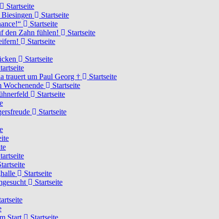
Startseite
n Biesingen
Startseite
Chance!“
Startseite
uf den Zahn fühlen!
Startseite
eifern!
Startseite
rücken
Startseite
tartseite
a trauert um Paul Georg †
Startseite
hem Wochenende
Startseite
Hühnerfeld
Startseite
e
ägersfreude
Startseite
e
ite
te
tartseite
tartseite
ghalle
Startseite
imgesucht
Startseite
artseite
e
am Start
Startseite