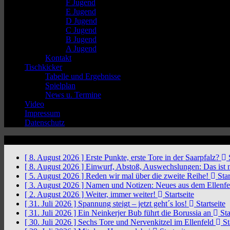
F Jugend
E Jugend
D Jugend
C Jugend
B Jugend
A Jugend
Kontakt
Tischkicker
Tabelle und Ergebnisse
Spielplan
News u. Termine
Video
Impressum
Datenschutz
News Ticker
[ 8. August 2026 ]
Erste Punkte, erste Tore in der Saarpfalz?
S
[ 8. August 2026 ]
Einwurf, Abstoß, Auswechslungen: Das ist 
[ 5. August 2026 ]
Reden wir mal über die zweite Reihe!
Star
[ 3. August 2026 ]
Namen und Notizen: Neues aus dem Ellenf
[ 2. August 2026 ]
Weiter, immer weiter!
Startseite
[ 31. Juli 2026 ]
Spannung steigt – jetzt geht´s los!
Startseite
[ 31. Juli 2026 ]
Ein Neinkerjer Bub führt die Borussia an
Sta
[ 30. Juli 2026 ]
Sechs Tore und Nervenkitzel im Ellenfeld
St