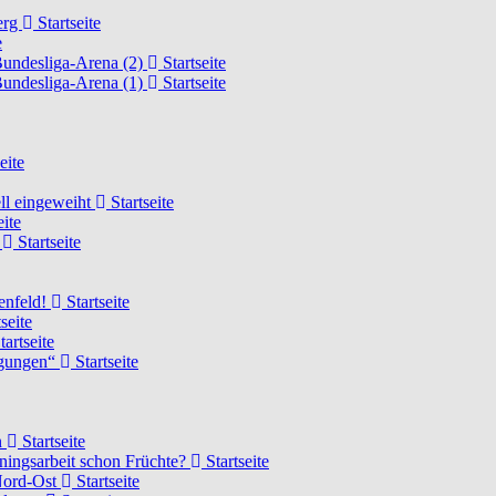
erg
Startseite
e
Bundesliga-Arena (2)
Startseite
Bundesliga-Arena (1)
Startseite
eite
ell eingeweiht
Startseite
eite
d
Startseite
lenfeld!
Startseite
seite
tartseite
ngungen“
Startseite
n
Startseite
ainingsarbeit schon Früchte?
Startseite
 Nord-Ost
Startseite