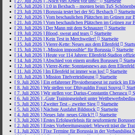
[ 27. Juli 2026 ]
„Noch viel Arbeit vor uns!“
Startseite
[ 25. Juli 2026 ]
1:0 in Bexbach – morgen beim TuS Schönenb
[ 23. Juli 2026 ]
Borussia testet bei der SG Bexbach
Startseit
[ 22. Juli 2026 ]
Vom beschaulichen Plätzchen im Grünen zur 
[ 21. Juli 2026 ]
Vom beschaulichen Plätzchen im Grünen zur 
[ 20. Juli 2026 ]
Der Mann mit dem Schnauzer
Startseite
[ 19. Juli 2026 ]
Blood, sweat and tears
Startseite
[ 17. Juli 2026 ]
Kein Test in Merchweiler!
Startseite
[ 15. Juli 2026 ]
Vierer-Kette: Neues aus dem Ellenfeld
Starts
[ 15. Juli 2026 ]
„Mission impossible“ für Borussia
Startseite
[ 14. Juli 2026 ]
Heute vor 114 Jahren: Ellenfeld-Stadion offizi
[ 14. Juli 2026 ]
Abschied von einem großen Borussen
Starts
[ 12. Juli 2026 ]
Vierer-Kette: Sonntagsnews aus dem Ellenfel
[ 11. Juli 2026 ]
Im Ellenfeld ist immer was los!
Startseite
[ 10. Juli 2026 ]
Mission Titelverteidigung
Startseite
[ 9. Juli 2026 ]
Ein erfahrener Physiotherapeut ist zurück im El
[ 8. Juli 2026 ]
Wir stellen vor: Dhiyauldin Fouzi Souysi
Start
[ 7. Juli 2026 ]
Wir stellen vor: Darius-Constantin Cherascu
S
[ 6. Juli 2026 ]
„Gute Trainingseinheit unter Wettbewerbsbedi
[ 5. Juli 2026 ]
Zweiter Test – zweiter Sieg
Startseite
[ 5. Juli 2026 ]
Nächste Ausfahrt Bildstock
Startseite
[ 4. Juli 2026 ]
Neues Jahr, neues Glück?!
Startseite
[ 3. Juli 2026 ]
Erstes Erfolgserlebnis für neuformierte Borusse
[ 2. Juli 2026 ]
Erstes Vorbereitungsspiel: Wieweit trägt die Tr
[ 1. Juli 2026 ]
Fixe Termine für Borussia in der Verbandsliga