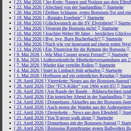
[ 23. Mai 2026 ]
3er-Kette: Namen und Notizen aus dem Ellen
[ 22. Mai 2026 ]
Abschied von der Saarlandliga
Startseite
[ 20. Mai 2026 ]
Deftige Schlappe, erstes Borussen-Tor und ei
[ 19. Mai 2026 ]
„Brutales Ergebnis“
Startseite
[ 18. Mai 2026 ]
Glückwunsch an die SV Elversberg!
Startse
[ 17. Mai 2026 ]
Vergesst die Borussia nicht!
Startseite
[ 16. Mai 2026 ]
Joachim Weber 80 Jahre – herzlichen Glück
[ 15. Mai 2026 ]
Bye, bye, Burg Bucherbach!?
Startseite
[ 14. Mai 2026 ]
Nach wie vor insgesamt auf einem guten Weg
[ 13. Mai 2026 ]
Ein Triumvirat für die Rettung der Borussia
[ 9. Mai 2026 ]
„Wie Mini Cooper gegen Ferrari!“
Startseite
[ 8. Mai 2026 ]
Außerordentliche Mitgliederversammlung am 2
[ 7. Mai 2026 ]
Wieder klar verteilte Rollen
Startseite
[ 4. Mai 2026 ]
Spiel in Limbach früh gelaufen
Startseite
[ 1. Mai 2026 ]
Hoffnung auf ein ordentliches Resultat
Startse
[ 29. April 2026 ]
Viererkette: Neues aus der Borussen-Jugend
[ 28. April 2026 ]
Der “FCS-Killer” von 1966 wird 85!
Starts
[ 26. April 2026 ]
Am Rande der Bande – Bildgeschichten rund
[ 25. April 2026 ]
Ein torreicher Abend in der Saarlandliga
St
[ 24. April 2026 ]
Doppelpass: Aktuelles aus der Borussen-Ju
[ 23. April 2026 ]
Auch gegen die Wambe aus der Außenseiterr
[ 22. April 2026 ]
Dreierkette – News aus dem Ellenfeld
Start
[ 21. April 2026 ]
You´ll never walk alone
Startseite
[ 21. April 2026 ]
Doppelpass mit der Borussen-Jugend
Starts
[ 20. April 2026 ]
Borussias Rumpftruppe gegen Ballweilers Ba