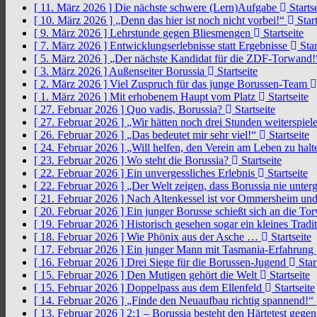
[ 11. März 2026 ]
Die nächste schwere (Lern)Aufgabe
Startse
[ 10. März 2026 ]
„Denn das hier ist noch nicht vorbei!“
Start
[ 9. März 2026 ]
Lehrstunde gegen Bliesmengen
Startseite
[ 7. März 2026 ]
Entwicklungserlebnisse statt Ergebnisse
Star
[ 5. März 2026 ]
„Der nächste Kandidat für die ZDF-Torwand
[ 3. März 2026 ]
Außenseiter Borussia
Startseite
[ 2. März 2026 ]
Viel Zuspruch für das junge Borussen-Team
[ 1. März 2026 ]
Mit erhobenem Haupt vom Platz
Startseite
[ 27. Februar 2026 ]
Quo vadis, Borussia?
Startseite
[ 27. Februar 2026 ]
„Wir hätten noch drei Stunden weiterspi
[ 26. Februar 2026 ]
„Das bedeutet mir sehr viel!“
Startseite
[ 24. Februar 2026 ]
„Will helfen, den Verein am Leben zu hal
[ 23. Februar 2026 ]
Wo steht die Borussia?
Startseite
[ 22. Februar 2026 ]
Ein unvergessliches Erlebnis
Startseite
[ 22. Februar 2026 ]
„Der Welt zeigen, dass Borussia nie unter
[ 21. Februar 2026 ]
Nach Altenkessel ist vor Ommersheim und
[ 20. Februar 2026 ]
Ein junger Borusse schießt sich an die 
[ 19. Februar 2026 ]
Historisch gesehen sogar ein kleines Tradi
[ 18. Februar 2026 ]
Wie Phönix aus der Asche …
Startseite
[ 17. Februar 2026 ]
Ein junger Mann mit Tasmania-Erfahrung
[ 16. Februar 2026 ]
Drei Siege für die Borussen-Jugend
Star
[ 15. Februar 2026 ]
Den Mutigen gehört die Welt
Startseite
[ 15. Februar 2026 ]
Doppelpass aus dem Ellenfeld
Startseite
[ 14. Februar 2026 ]
„Finde den Neuaufbau richtig spannend!“
[ 13. Februar 2026 ]
2:1 – Borussia besteht den Härtetest gege