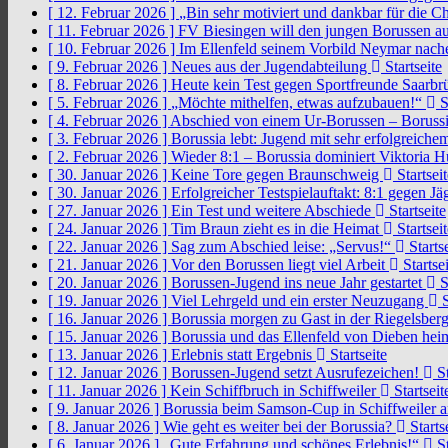
[ 12. Februar 2026 ]
„Bin sehr motiviert und dankbar für die 
[ 11. Februar 2026 ]
FV Biesingen will den jungen Borussen a
[ 10. Februar 2026 ]
Im Ellenfeld seinem Vorbild Neymar nach
[ 9. Februar 2026 ]
Neues aus der Jugendabteilung
Startseite
[ 8. Februar 2026 ]
Heute kein Test gegen Sportfreunde Saarb
[ 5. Februar 2026 ]
„Möchte mithelfen, etwas aufzubauen!“
S
[ 4. Februar 2026 ]
Abschied von einem Ur-Borussen – Borussi
[ 3. Februar 2026 ]
Borussia lebt: Jugend mit sehr erfolgreic
[ 2. Februar 2026 ]
Wieder 8:1 – Borussia dominiert Viktoria 
[ 30. Januar 2026 ]
Keine Tore gegen Braunschweig
Startseit
[ 30. Januar 2026 ]
Erfolgreicher Testspielauftakt: 8:1 gegen J
[ 27. Januar 2026 ]
Ein Test und weitere Abschiede
Startseite
[ 24. Januar 2026 ]
Tim Braun zieht es in die Heimat
Startseit
[ 22. Januar 2026 ]
Sag zum Abschied leise: „Servus!“
Startse
[ 21. Januar 2026 ]
Vor den Borussen liegt viel Arbeit
Startsei
[ 20. Januar 2026 ]
Borussen-Jugend ins neue Jahr gestartet
S
[ 19. Januar 2026 ]
Viel Lehrgeld und ein erster Neuzugang
S
[ 16. Januar 2026 ]
Borussia morgen zu Gast in der Riegelsber
[ 15. Januar 2026 ]
Borussia und das Ellenfeld von Dieben he
[ 13. Januar 2026 ]
Erlebnis statt Ergebnis
Startseite
[ 12. Januar 2026 ]
Borussen-Jugend setzt Ausrufezeichen!
St
[ 11. Januar 2026 ]
Kein Schiffbruch in Schiffweiler
Startseit
[ 9. Januar 2026 ]
Borussia beim Samson-Cup in Schiffweiler 
[ 8. Januar 2026 ]
Wie geht es weiter bei der Borussia?
Starts
[ 6. Januar 2026 ]
„Gute Erfahrung und schönes Erlebnis!“
St