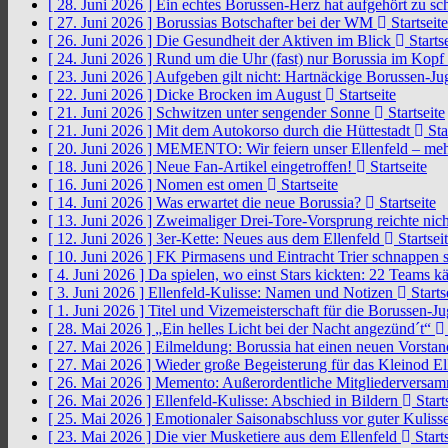
[ 28. Juni 2026 ]
Ein echtes Borussen-Herz hat aufgehört zu s
[ 27. Juni 2026 ]
Borussias Botschafter bei der WM
Startseite
[ 26. Juni 2026 ]
Die Gesundheit der Aktiven im Blick
Startse
[ 24. Juni 2026 ]
Rund um die Uhr (fast) nur Borussia im Kopf
[ 23. Juni 2026 ]
Aufgeben gilt nicht: Hartnäckige Borussen-
[ 22. Juni 2026 ]
Dicke Brocken im August
Startseite
[ 21. Juni 2026 ]
Schwitzen unter sengender Sonne
Startseite
[ 21. Juni 2026 ]
Mit dem Autokorso durch die Hüttestadt
Sta
[ 20. Juni 2026 ]
MEMENTO: Wir feiern unser Ellenfeld – mehr
[ 18. Juni 2026 ]
Neue Fan-Artikel eingetroffen!
Startseite
[ 16. Juni 2026 ]
Nomen est omen
Startseite
[ 14. Juni 2026 ]
Was erwartet die neue Borussia?
Startseite
[ 13. Juni 2026 ]
Zweimaliger Drei-Tore-Vorsprung reichte nic
[ 12. Juni 2026 ]
3er-Kette: Neues aus dem Ellenfeld
Startsei
[ 10. Juni 2026 ]
FK Pirmasens und Eintracht Trier schnappen
[ 4. Juni 2026 ]
Da spielen, wo einst Stars kickten: 22 Teams
[ 3. Juni 2026 ]
Ellenfeld-Kulisse: Namen und Notizen
Starts
[ 1. Juni 2026 ]
Titel und Vizemeisterschaft für die Borussen-J
[ 28. Mai 2026 ]
„Ein helles Licht bei der Nacht angezünd´t“
[ 27. Mai 2026 ]
Eilmeldung: Borussia hat einen neuen Vorsta
[ 27. Mai 2026 ]
Wieder große Begeisterung für das Kleinod El
[ 26. Mai 2026 ]
Memento: Außerordentliche Mitgliederversa
[ 26. Mai 2026 ]
Ellenfeld-Kulisse: Abschied in Bildern
Start
[ 25. Mai 2026 ]
Emotionaler Saisonabschluss vor guter Kuliss
[ 23. Mai 2026 ]
Die vier Musketiere aus dem Ellenfeld
Starts