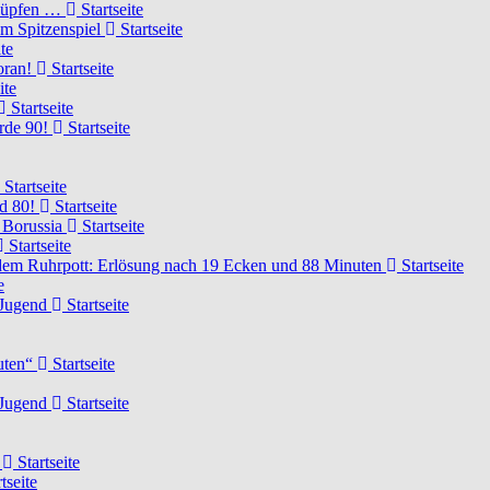
knüpfen …
Startseite
um Spitzenspiel
Startseite
te
voran!
Startseite
ite
Startseite
urde 90!
Startseite
Startseite
rd 80!
Startseite
 Borussia
Startseite
Startseite
dem Ruhrpott: Erlösung nach 19 Ecken und 88 Minuten
Startseite
e
-Jugend
Startseite
nuten“
Startseite
-Jugend
Startseite
d
Startseite
tseite