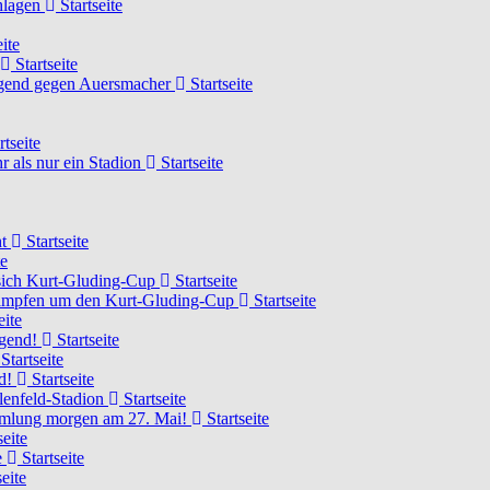
chlagen
Startseite
ite
Startseite
Jugend gegen Auersmacher
Startseite
rtseite
 als nur ein Stadion
Startseite
ht
Startseite
te
 sich Kurt-Gluding-Cup
Startseite
 kämpfen um den Kurt-Gluding-Cup
Startseite
eite
ugend!
Startseite
Startseite
nd!
Startseite
lenfeld-Stadion
Startseite
mmlung morgen am 27. Mai!
Startseite
seite
e
Startseite
eite