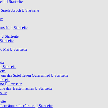
feld
Startseite
n Spielabbruch
Startseite
ite
wunsch!
Startseite
!
Startseite
Startseite
7. Mai
Startseite
ite
Startseite
eite
 um das Spiel gegen Quierschied
Startseite
artseite
gend
Startseite
olle das Beste machen
Startseite
seite
eite
llermänner überfordert
Startseite