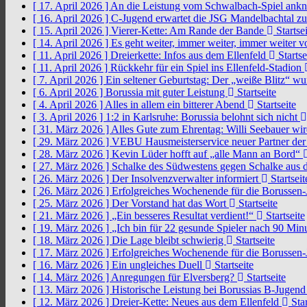
[ 17. April 2026 ]
An die Leistung vom Schwalbach-Spiel an
[ 16. April 2026 ]
C-Jugend erwartet die JSG Mandelbachtal z
[ 15. April 2026 ]
Vierer-Kette: Am Rande der Bande
Startsei
[ 14. April 2026 ]
Es geht weiter, immer weiter, immer weiter 
[ 11. April 2026 ]
Dreierkette: Infos aus dem Ellenfeld
Startse
[ 11. April 2026 ]
Rückkehr für ein Spiel ins Ellenfeld-Stadion
[ 7. April 2026 ]
Ein seltener Geburtstag: Der „weiße Blitz“ w
[ 6. April 2026 ]
Borussia mit guter Leistung
Startseite
[ 4. April 2026 ]
Alles in allem ein bitterer Abend
Startseite
[ 3. April 2026 ]
1:2 in Karlsruhe: Borussia belohnt sich nicht
[ 31. März 2026 ]
Alles Gute zum Ehrentag: Willi Seebauer wi
[ 29. März 2026 ]
VEBU Hausmeisterservice neuer Partner der
[ 28. März 2026 ]
Kevin Lüder hofft auf „alle Mann an Bord“
[ 27. März 2026 ]
Schalke des Südwestens gegen Schalke aus 
[ 26. März 2026 ]
Der Insolvenzverwalter informiert
Startseit
[ 26. März 2026 ]
Erfolgreiches Wochenende für die Borussen
[ 25. März 2026 ]
Der Vorstand hat das Wort
Startseite
[ 21. März 2026 ]
„Ein besseres Resultat verdient!“
Startseite
[ 19. März 2026 ]
„Ich bin für 22 gesunde Spieler nach 90 Mi
[ 18. März 2026 ]
Die Lage bleibt schwierig
Startseite
[ 17. März 2026 ]
Erfolgreiches Wochenende für die Borussen
[ 16. März 2026 ]
Ein ungleiches Duell
Startseite
[ 14. März 2026 ]
Anregungen für Elversberg?
Startseite
[ 13. März 2026 ]
Historische Leistung bei Borussias B-Jugen
[ 12. März 2026 ]
Dreier-Kette: Neues aus dem Ellenfeld
Star