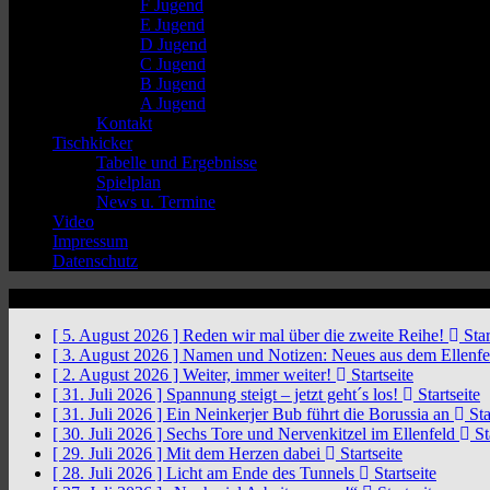
F Jugend
E Jugend
D Jugend
C Jugend
B Jugend
A Jugend
Kontakt
Tischkicker
Tabelle und Ergebnisse
Spielplan
News u. Termine
Video
Impressum
Datenschutz
News Ticker
[ 5. August 2026 ]
Reden wir mal über die zweite Reihe!
Star
[ 3. August 2026 ]
Namen und Notizen: Neues aus dem Ellenf
[ 2. August 2026 ]
Weiter, immer weiter!
Startseite
[ 31. Juli 2026 ]
Spannung steigt – jetzt geht´s los!
Startseite
[ 31. Juli 2026 ]
Ein Neinkerjer Bub führt die Borussia an
Sta
[ 30. Juli 2026 ]
Sechs Tore und Nervenkitzel im Ellenfeld
St
[ 29. Juli 2026 ]
Mit dem Herzen dabei
Startseite
[ 28. Juli 2026 ]
Licht am Ende des Tunnels
Startseite