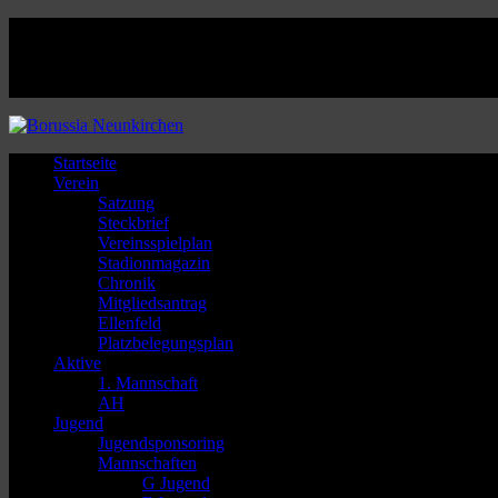
Facebook
Twitter
Instagram
Youtube
Startseite
Verein
Satzung
Steckbrief
Vereinsspielplan
Stadionmagazin
Chronik
Mitgliedsantrag
Ellenfeld
Platzbelegungsplan
Aktive
1. Mannschaft
AH
Jugend
Jugendsponsoring
Mannschaften
G Jugend