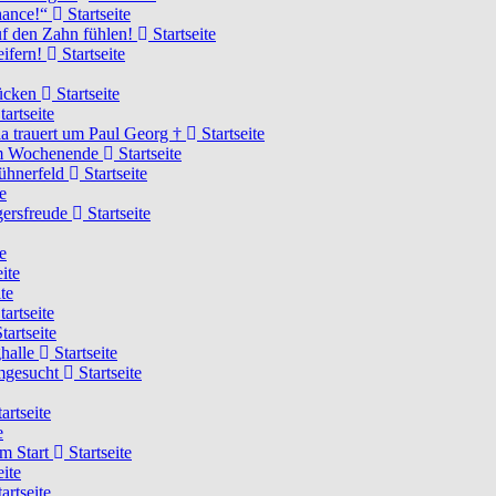
Chance!“
Startseite
uf den Zahn fühlen!
Startseite
eifern!
Startseite
rücken
Startseite
tartseite
a trauert um Paul Georg †
Startseite
hem Wochenende
Startseite
Hühnerfeld
Startseite
e
ägersfreude
Startseite
e
ite
te
tartseite
tartseite
ghalle
Startseite
imgesucht
Startseite
artseite
e
am Start
Startseite
eite
artseite