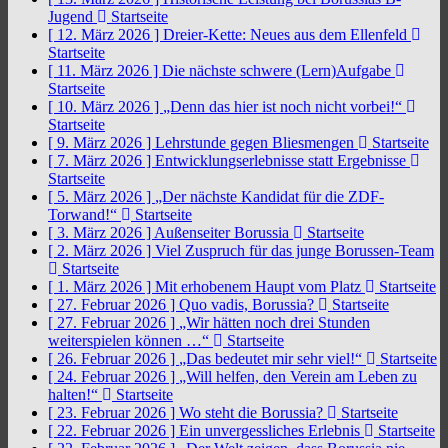
Jugend
Startseite
[ 12. März 2026 ]
Dreier-Kette: Neues aus dem Ellenfeld
Startseite
[ 11. März 2026 ]
Die nächste schwere (Lern)Aufgabe
Startseite
[ 10. März 2026 ]
„Denn das hier ist noch nicht vorbei!“
Startseite
[ 9. März 2026 ]
Lehrstunde gegen Bliesmengen
Startseite
[ 7. März 2026 ]
Entwicklungserlebnisse statt Ergebnisse
Startseite
[ 5. März 2026 ]
„Der nächste Kandidat für die ZDF-
Torwand!“
Startseite
[ 3. März 2026 ]
Außenseiter Borussia
Startseite
[ 2. März 2026 ]
Viel Zuspruch für das junge Borussen-Team
Startseite
[ 1. März 2026 ]
Mit erhobenem Haupt vom Platz
Startseite
[ 27. Februar 2026 ]
Quo vadis, Borussia?
Startseite
[ 27. Februar 2026 ]
„Wir hätten noch drei Stunden
weiterspielen können …“
Startseite
[ 26. Februar 2026 ]
„Das bedeutet mir sehr viel!“
Startseite
[ 24. Februar 2026 ]
„Will helfen, den Verein am Leben zu
halten!“
Startseite
[ 23. Februar 2026 ]
Wo steht die Borussia?
Startseite
[ 22. Februar 2026 ]
Ein unvergessliches Erlebnis
Startseite