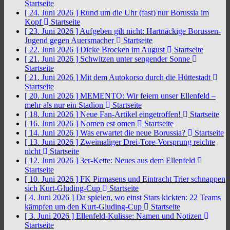
Startseite
[ 24. Juni 2026 ]
Rund um die Uhr (fast) nur Borussia im
Kopf
Startseite
[ 23. Juni 2026 ]
Aufgeben gilt nicht: Hartnäckige Borussen-
Jugend gegen Auersmacher
Startseite
[ 22. Juni 2026 ]
Dicke Brocken im August
Startseite
[ 21. Juni 2026 ]
Schwitzen unter sengender Sonne
Startseite
[ 21. Juni 2026 ]
Mit dem Autokorso durch die Hüttestadt
Startseite
[ 20. Juni 2026 ]
MEMENTO: Wir feiern unser Ellenfeld –
mehr als nur ein Stadion
Startseite
[ 18. Juni 2026 ]
Neue Fan-Artikel eingetroffen!
Startseite
[ 16. Juni 2026 ]
Nomen est omen
Startseite
[ 14. Juni 2026 ]
Was erwartet die neue Borussia?
Startseite
[ 13. Juni 2026 ]
Zweimaliger Drei-Tore-Vorsprung reichte
nicht
Startseite
[ 12. Juni 2026 ]
3er-Kette: Neues aus dem Ellenfeld
Startseite
[ 10. Juni 2026 ]
FK Pirmasens und Eintracht Trier schnappen
sich Kurt-Gluding-Cup
Startseite
[ 4. Juni 2026 ]
Da spielen, wo einst Stars kickten: 22 Teams
kämpfen um den Kurt-Gluding-Cup
Startseite
[ 3. Juni 2026 ]
Ellenfeld-Kulisse: Namen und Notizen
Startseite