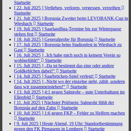
Startseite
[ 22. Juli 2025 ]
Verlieben, verloren, vergessen, verzeihen
Startseite
[ 21. Juli 2025 ]
Borussia Zweiter beim LEVOBANK-Cup in
Wiesbach
Startseite
[ 19. Juli 2025 ]
Saarlandliga-Termine bis zur Winterpause
stehen fest
Startseite
[ 18. Juli 2025 ]
Generalprobe für Borussia
Startseite
[ 17. Juli 2025 ]
Borussia beim Stadionfest in Wiesbach zu
Gast
Startseite
[ 16. Juli 2025 ]
„Ich habe mich noch in keinem Verein so
wohlgefühlt!“
Startseite
[ 15. Juli 2025 ]
„Da ist bestimmt das eine oder andere
Goldkehlchen dabei!“
Startseite
[ 14. Juli 2025 ]
Saarbrücken-Spiel verlegt!
Startseite
[ 14. Juli 2025 ]
„Nicht wo der einzelne steht, zählt, sondern
dass wir zusammenstehen!“
Startseite
[ 13. Juli 2025 ]
4:1 gegen Salmrohr – gute Unterhaltung im
Ellenfeld
Startseite
[ 11. Juli 2025 ]
Nächster Prüfstein: Salmrohr fühlt der
Borussia auf den Zahn
Startseite
[ 10. Juli 2025 ]
1:6 gegen FKP – Fehler zu Helfern machen
Startseite
[ 9. Juli 2025 ]
Heute Abend, 19 Uhr: Standortbestimmung
gegen den FK Pirmasens in Lemberg
Startseite