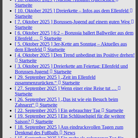
Startseite
[ 10. Oktober 2025 ]
Dreierkette – Infos aus dem Ellenfeld
Startseite
[ 7. Oktober 2025 ]
Borussen-Jugend auf einem guten Weg
Startseite
[ 6. Oktober 2025 ]
6:2 – Borussia ballert Ballweiler aus dem
Ellenfeld …
Startseite
[ 5. Oktober 2025 ]
3er-Kette am Sonntag – Aktuelles aus
dem Ellenfeld
Startseite
[ 4. Oktober 2025 ]
Den Trend unbedingt ins Positive drehen!
Startseite
[ 3. Oktober 2025 ]
Dreierkette am Feiertag: Ellenfeld und
Borussen-Jugend
Startseite
[ 29. September 2025 ]
„Zeit im Ellenfeld
zusammenzurücken.“
Startseite
[ 27. September 2025 ]
Wenn einer eine Reise tut …
Startseite
[ 26. September 2025 ]
„Das ist wie ein Besuch beim
Zahnarzt“
Startseite
[ 22. September 2025 ]
Ein gebrauchter Tag
Startseite
[ 19. September 2025 ]
Ein Schlüsselspiel für die weitere
Saison?
Startseite
[ 18. September 2025 ]
Aus eindrucksvollen Tagen zum
Denkmal des Fußballs
News