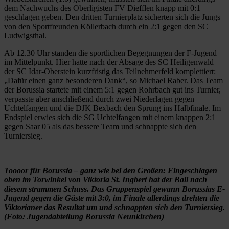
dem Nachwuchs des Oberligisten FV Diefflen knapp mit 0:1
geschlagen geben. Den dritten Turnierplatz sicherten sich die Jungs
von den Sportfreunden Köllerbach durch ein 2:1 gegen den SC
Ludwigsthal.
Ab 12.30 Uhr standen die sportlichen Begegnungen der F-Jugend
im Mittelpunkt. Hier hatte nach der Absage des SC Heiligenwald
der SC Idar-Oberstein kurzfristig das Teilnehmerfeld komplettiert:
„Dafür einen ganz besonderen Dank“, so Michael Raber. Das Team
der Borussia startete mit einem 5:1 gegen Rohrbach gut ins Turnier,
verpasste aber anschließend durch zwei Niederlagen gegen
Uchtelfangen und die DJK Bexbach den Sprung ins Halbfinale. Im
Endspiel erwies sich die SG Uchtelfangen mit einem knappen 2:1
gegen Saar 05 als das bessere Team und schnappte sich den
Turniersieg.
Toooor für Borussia – ganz wie bei den Großen: Eingeschlagen
oben im Torwinkel von Viktoria St. Ingbert hat der Ball nach
diesem strammen Schuss. Das Gruppenspiel gewann Borussias E-
Jugend gegen die Gäste mit 3:0, im Finale allerdings drehten die
Viktorianer das Resultat um und schnappten sich den Turniersieg.
(Foto: Jugendabteilung Borussia Neunkirchen)