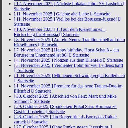
[ 12. November 2025 ]
Nächste Pokalausfahrt: SV Losheim
Startseite
[ 11. November 2025 ]
Gelebte alte Liebe
Startseite
[ 11. November 2025 ]
Viel los bei der Borussen-Jugend!
Startseite
[ 10. November 2025 ]
1:3 auf dem Kieselhumes –
Rückschlag für Borussia
Startseite
[ 8. November 2025 ]
Auf ein Neues: Traditionsduell auf dem
Kieselhumes
Startseite
[ 7. November 2025 ]
Happy birthday, Horst Schauß – ein
Borusse im Unterhemd ist 80!
Startseite
[ 4. November 2025 ]
Notizen aus dem Ellenfeld
Startseite
[ 3. November 2025 ]
Verdienter Lohn für viel Leidenschaft!
Startseite
[ 1. November 2025 ]
Mit neuem Schwung gegen Köllerbach
Startseite
[ 1. November 2025 ]
Premiere für das neue Trainer-Duo im
Ellenfeld
Startseite
[ 30. Oktober 2025 ]
Abschied von Felix Marx und Mike
Schmidt
Startseite
[ 29. Oktober 2025 ]
Sparkassen-Pokal Saar: Borussia zu
Gast in Losheim
Startseite
[ 28. Oktober 2025 ]
Jan Berger tritt als Borussen-Trainer
zurück
Startseite
[ 27. Oktober 2025 ]
Ohne Punkte gegen Jägersburg