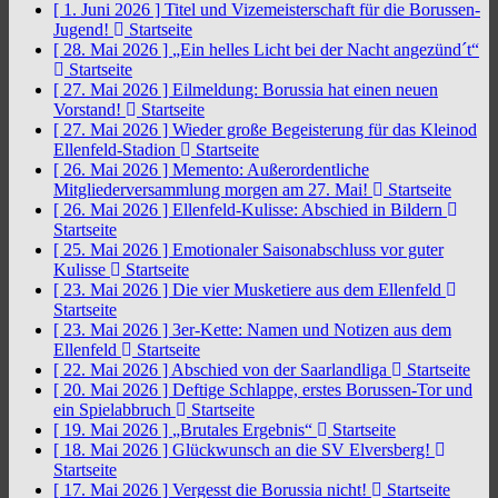
[ 1. Juni 2026 ]
Titel und Vizemeisterschaft für die Borussen-
Jugend!
Startseite
[ 28. Mai 2026 ]
„Ein helles Licht bei der Nacht angezünd´t“
Startseite
[ 27. Mai 2026 ]
Eilmeldung: Borussia hat einen neuen
Vorstand!
Startseite
[ 27. Mai 2026 ]
Wieder große Begeisterung für das Kleinod
Ellenfeld-Stadion
Startseite
[ 26. Mai 2026 ]
Memento: Außerordentliche
Mitgliederversammlung morgen am 27. Mai!
Startseite
[ 26. Mai 2026 ]
Ellenfeld-Kulisse: Abschied in Bildern
Startseite
[ 25. Mai 2026 ]
Emotionaler Saisonabschluss vor guter
Kulisse
Startseite
[ 23. Mai 2026 ]
Die vier Musketiere aus dem Ellenfeld
Startseite
[ 23. Mai 2026 ]
3er-Kette: Namen und Notizen aus dem
Ellenfeld
Startseite
[ 22. Mai 2026 ]
Abschied von der Saarlandliga
Startseite
[ 20. Mai 2026 ]
Deftige Schlappe, erstes Borussen-Tor und
ein Spielabbruch
Startseite
[ 19. Mai 2026 ]
„Brutales Ergebnis“
Startseite
[ 18. Mai 2026 ]
Glückwunsch an die SV Elversberg!
Startseite
[ 17. Mai 2026 ]
Vergesst die Borussia nicht!
Startseite