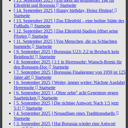
[ 15. September 2025 ]
Ein mehr als gelungener Tag für
Ellenfeld und Borussia
Startseite
[ 14. September 2025 ]
Happy birthday, Heinz Histing!
Startseite
[ 13. September 2025 ]
Das Ellenfeld – eine heilige Stätte des
Fußballs
Startseite
[ 12. September 2025 ]
Das Ellenfeld-Stadion öffnet seine
Pforten
Startseite
[ 11. September 2025 ]
Von Menschen, die zu Schlachten
bummeln
Startseite
[ 9. September 2025 ]
Borussias U23: 2:2 in Bexbach kein
Beinbruch!
Startseite
[ 8. September 2025 ]
1:1 in Herrensohr: Wunsch-Remis für
den Borussen-Doc
Startseite
[ 7. September 2025 ]
Borussias Finalgegner von 1959 ist 125
Jahre alt!
Startseite
[ 6. September 2025 ]
Weiter, immer weiter: Nächste Ausfahrt
Herrensohr
Startseite
[ 6. September 2025 ]
„Ohne zehn“ acht Gegentore gegen
Saarbrücken
Startseite
[ 5. September 2025 ]
Die richtige Antwort: Nach 1:5 jetzt
5:1!
Startseite
[ 4. September 2025 ]
Neuauflage eines Traditionsduells
Startseite
[ 3. September 2025 ]
Hat Borussia wieder eine Antwort