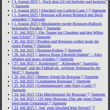
[ 3. August 2025 ]
„Nach dem 2:0 viel befreiter und lockerer“
Startseite
[ 2. August 2025 ]
Abschied von Ludwig Lang †
Startseite
[ 1. August 2025 ]
Borussia will gegen Reisbach den Bock
umstoßen
Startseite
[ 1. August 2025 ]
Misslungene zweite Borussen-Halbzeit,
heimstarke Preußen
Startseite
[ 31. Juli 2025 ]
„Die Truppe hat Charakter und den Willen
zum Erfolg!“
Startseite
[ 30. Juli 2025 ]
Preußen und Borussen wollen heute die
ersten Punkte
Startseite
[ 29. Juli 2025 ]
Borussia-Kulisse
Startseite
[ 28. Juli 2025 ]
„Innova Home Ellenfeld-Stadion“ – Altes
erhalten und neues gestalten
Startseite
[ 27. Juli 2025 ]
„Kinderinsel“, „Kükenkoje“, Saarpfalz-
Werkstatt“ und der Fußball als „schönste Nebensache der
Welt“
Startseite
[ 26. Juli 2025 ]
Bitterer Abend für Borussia
Startseite
[ 25. Juli 2025 ]
Lepidoptera Borussiae
Startseite
[ 25. Juli 2025 ]
Geburtstagsparty oder Party-Crash?
Startseite
[ 24. Juli 2025 ]
Ein Märchenprinz für Borussia?
Startseite
[ 24. Juli 2025 ]
120 Jahre Borussia: Eine alte junge Dame
feiert heute Geburtstag!
Startseite
[ 23. Juli 2025 ]
„Sag´ zum Abschied leise Servus!“