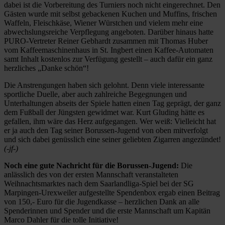
dabei ist die Vorbereitung des Turniers noch nicht eingerechnet. Den
Gästen wurde mit selbst gebackenen Kuchen und Muffins, frischen
Waffeln, Fleischkäse, Wiener Würstchen und vielem mehr eine
abwechslungsreiche Verpflegung angeboten. Darüber hinaus hatte
PURO-Vertreter Reiner Gebhardt zusammen mit Thomas Huber
vom Kaffeemaschinenhaus in St. Ingbert einen Kaffee-Automaten
samt Inhalt kostenlos zur Verfügung gestellt – auch dafür ein ganz
herzliches „Danke schön“!
Die Anstrengungen haben sich gelohnt. Denn viele interessante
sportliche Duelle, aber auch zahlreiche Begegnungen und
Unterhaltungen abseits der Spiele hatten einen Tag geprägt, der ganz
dem Fußball der Jüngsten gewidmet war. Kurt Gluding hätte es
gefallen, ihm wäre das Herz aufgegangen. Wer weiß: Vielleicht hat
er ja auch den Tag seiner Borussen-Jugend von oben mitverfolgt
und sich dabei genüsslich eine seiner geliebten Zigarren angezündet!
(-jf-)
Noch eine gute Nachricht für die Borussen-Jugend:
Die
anlässlich des von der ersten Mannschaft veranstalteten
Weihnachtsmarktes nach dem Saarlandliga-Spiel bei der SG
Marpingen-Urexweiler aufgestellte Spendenbox ergab einen Beitrag
von 150,- Euro für die Jugendkasse – herzlichen Dank an alle
Spenderinnen und Spender und die erste Mannschaft um Kapitän
Marco Dahler für die tolle Initiative!