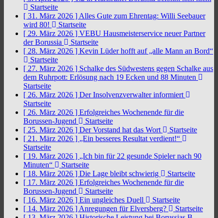
Startseite
[ 31. März 2026 ]
Alles Gute zum Ehrentag: Willi Seebauer
wird 80!
Startseite
[ 29. März 2026 ]
VEBU Hausmeisterservice neuer Partner
der Borussia
Startseite
[ 28. März 2026 ]
Kevin Lüder hofft auf „alle Mann an Bord“
Startseite
[ 27. März 2026 ]
Schalke des Südwestens gegen Schalke aus
dem Ruhrpott: Erlösung nach 19 Ecken und 88 Minuten
Startseite
[ 26. März 2026 ]
Der Insolvenzverwalter informiert
Startseite
[ 26. März 2026 ]
Erfolgreiches Wochenende für die
Borussen-Jugend
Startseite
[ 25. März 2026 ]
Der Vorstand hat das Wort
Startseite
[ 21. März 2026 ]
„Ein besseres Resultat verdient!“
Startseite
[ 19. März 2026 ]
„Ich bin für 22 gesunde Spieler nach 90
Minuten“
Startseite
[ 18. März 2026 ]
Die Lage bleibt schwierig
Startseite
[ 17. März 2026 ]
Erfolgreiches Wochenende für die
Borussen-Jugend
Startseite
[ 16. März 2026 ]
Ein ungleiches Duell
Startseite
[ 14. März 2026 ]
Anregungen für Elversberg?
Startseite
[ 13. März 2026 ]
Historische Leistung bei Borussias B-