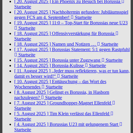
[ 20. August 2025 ]
Ein Phoenix zu Besuch bei Borussia
Startseite
[ 20. August 2025 ]
Nachholtermin gefunden: Jubiläumsspiel
gegen FCS am 4. September!
Startseite
[ 19. August 2025 ]
11:0 – Top-Start für Borussias neue U23
Startseite
[ 18. August 2025 ]
Offensivverstärkung für Borussia
Startseite
[ 18. August 2025 ]
Namen und Notizen …
Startseite
[ 17. August 2025 ]
Borussias Statement: 5:1 gegen Rastpfuhl
Startseite
[ 15. August 2025 ]
Borussia unter Zugzwang
Startseite
[ 14. August 2025 ]
Borussia-Kulisse
Startseite
[ 11. August 2025 ]
„Jeder muss reflektieren, was er tun kann,
damit es besser wird!“
Startseite
[ 10. August 2025 ]
Enttäuschung – das Wort des
Wochenendes
Startseite
[ 8. August 2025 ]
Gelingt es Borussia, in Hasborn
nachzulegen?
Startseite
[ 7. August 2025 ]
Groundhopper-Magnet Ellenfeld
Startseite
[ 5. August 2025 ]
Tim Klein verlässt das Ellenfeld
Startseite
[ 4. August 2025 ]
Borussias U23 mit gelungenem Start
Startseite