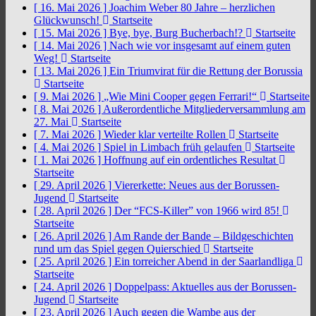
[ 16. Mai 2026 ]
Joachim Weber 80 Jahre – herzlichen
Glückwunsch!
Startseite
[ 15. Mai 2026 ]
Bye, bye, Burg Bucherbach!?
Startseite
[ 14. Mai 2026 ]
Nach wie vor insgesamt auf einem guten
Weg!
Startseite
[ 13. Mai 2026 ]
Ein Triumvirat für die Rettung der Borussia
Startseite
[ 9. Mai 2026 ]
„Wie Mini Cooper gegen Ferrari!“
Startseite
[ 8. Mai 2026 ]
Außerordentliche Mitgliederversammlung am
27. Mai
Startseite
[ 7. Mai 2026 ]
Wieder klar verteilte Rollen
Startseite
[ 4. Mai 2026 ]
Spiel in Limbach früh gelaufen
Startseite
[ 1. Mai 2026 ]
Hoffnung auf ein ordentliches Resultat
Startseite
[ 29. April 2026 ]
Viererkette: Neues aus der Borussen-
Jugend
Startseite
[ 28. April 2026 ]
Der “FCS-Killer” von 1966 wird 85!
Startseite
[ 26. April 2026 ]
Am Rande der Bande – Bildgeschichten
rund um das Spiel gegen Quierschied
Startseite
[ 25. April 2026 ]
Ein torreicher Abend in der Saarlandliga
Startseite
[ 24. April 2026 ]
Doppelpass: Aktuelles aus der Borussen-
Jugend
Startseite
[ 23. April 2026 ]
Auch gegen die Wambe aus der