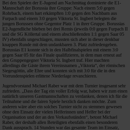
Bei den Spielen der E-Jugend am Nachmittag dominierte die E1-
Mannschaft der Borussia ihre Gruppe: Nach einem 5:0 gegen
Rohrbach, einem hart erkämpften 1:0 gegen den Nachbarn aus
Furpach und einem 3:0 gegen Viktoria St. Ingbert belegten die
jungen Borussen ohne Gegentor Platz 1 in ihrer Gruppe. Borussias
E2-Jugendliche blieben bei drei Remis (jeweils 0:0 gegen Furpach II
und die SG Köllertal und einem abschließenden 1:1 gegen Saar 05
IV) ebenfalls ungeschlagen, mussten sich aber in dieser denkbar
knappen Runde mit dem undankbaren 3. Platz zufriedengeben.
Borussias E1 konnte sich in den Halbfinalspielen mit einem 3:0
gegen Saar 05 für das Finale qualifizieren, in dem man erneut auf
den Gruppengegner Viktoria St. Ingbert traf. Hier machten
allerdings die Gäste ihrem Vereinsnamen „Viktoria“, der römischen
Siegesgöttin, alle Ehre und konnten sich mit 3:0 für die in den
Vorrundenspielen erlittene Niederlage revanchieren.
Jugendvorstand Michael Raber war mit dem Turnier insgesamt sehr
zufrieden. „Dass der Tag ein voller Erfolg war, haben wir zum einen
natürlich unseren Gastmannschaften zu verdanken, denen ich für die
Teilnahme und die fairen Spiele herzlich danken möchte. Zum
anderen wäre aber ein solches Turnier nicht zu stemmen gewesen
ohne den Einsatz der vielen Helferinnen und Helfer bei der
Organisation und der an den Verkaufsständen“, betont Michael
Raber, der deshalb allen Beteiligten ebenfalls einen besonderen
Dank aussprach. 14 Stunden war das gesamte Team im Einsatz,