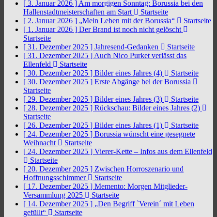
[ 3. Januar 2026 ]
Am morgigen Sonntag: Borussia bei den
Hallenstadtmeisterschaften am Start
Startseite
[ 2. Januar 2026 ]
„Mein Leben mit der Borussia“
Startseite
[ 1. Januar 2026 ]
Der Brand ist noch nicht gelöscht
Startseite
[ 31. Dezember 2025 ]
Jahresend-Gedanken
Startseite
[ 31. Dezember 2025 ]
Auch Nico Purket verlässt das
Ellenfeld
Startseite
[ 30. Dezember 2025 ]
Bilder eines Jahres (4)
Startseite
[ 30. Dezember 2025 ]
Erste Abgänge bei der Borussia
Startseite
[ 29. Dezember 2025 ]
Bilder eines Jahres (3)
Startseite
[ 28. Dezember 2025 ]
Rückschau: Bilder eines Jahres (2)
Startseite
[ 26. Dezember 2025 ]
Bilder eines Jahres (1)
Startseite
[ 24. Dezember 2025 ]
Borussia wünscht eine gesegnete
Weihnacht
Startseite
[ 24. Dezember 2025 ]
Vierer-Kette – Infos aus dem Ellenfeld
Startseite
[ 20. Dezember 2025 ]
Zwischen Horroszenario und
Hoffnungsschimmer
Startseite
[ 17. Dezember 2025 ]
Memento: Morgen Mitglieder-
Versammlung 2025
Startseite
[ 14. Dezember 2025 ]
„Den Begriff `Verein´ mit Leben
gefüllt“
Startseite