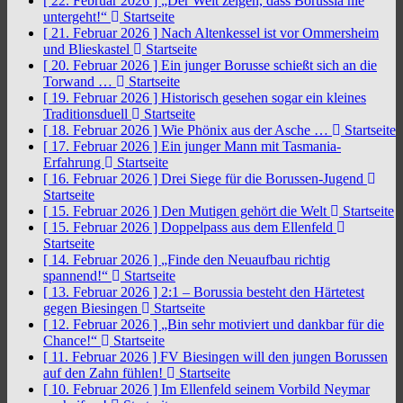
[ 22. Februar 2026 ]
„Der Welt zeigen, dass Borussia nie
untergeht!“
Startseite
[ 21. Februar 2026 ]
Nach Altenkessel ist vor Ommersheim
und Blieskastel
Startseite
[ 20. Februar 2026 ]
Ein junger Borusse schießt sich an die
Torwand …
Startseite
[ 19. Februar 2026 ]
Historisch gesehen sogar ein kleines
Traditionsduell
Startseite
[ 18. Februar 2026 ]
Wie Phönix aus der Asche …
Startseite
[ 17. Februar 2026 ]
Ein junger Mann mit Tasmania-
Erfahrung
Startseite
[ 16. Februar 2026 ]
Drei Siege für die Borussen-Jugend
Startseite
[ 15. Februar 2026 ]
Den Mutigen gehört die Welt
Startseite
[ 15. Februar 2026 ]
Doppelpass aus dem Ellenfeld
Startseite
[ 14. Februar 2026 ]
„Finde den Neuaufbau richtig
spannend!“
Startseite
[ 13. Februar 2026 ]
2:1 – Borussia besteht den Härtetest
gegen Biesingen
Startseite
[ 12. Februar 2026 ]
„Bin sehr motiviert und dankbar für die
Chance!“
Startseite
[ 11. Februar 2026 ]
FV Biesingen will den jungen Borussen
auf den Zahn fühlen!
Startseite
[ 10. Februar 2026 ]
Im Ellenfeld seinem Vorbild Neymar