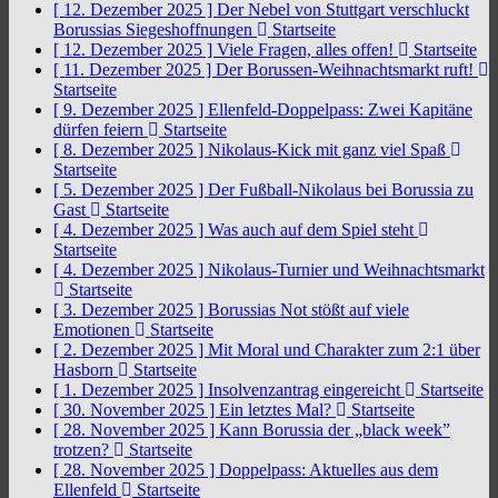
[ 12. Dezember 2025 ]
Der Nebel von Stuttgart verschluckt
Borussias Siegeshoffnungen
Startseite
[ 12. Dezember 2025 ]
Viele Fragen, alles offen!
Startseite
[ 11. Dezember 2025 ]
Der Borussen-Weihnachtsmarkt ruft!
Startseite
[ 9. Dezember 2025 ]
Ellenfeld-Doppelpass: Zwei Kapitäne
dürfen feiern
Startseite
[ 8. Dezember 2025 ]
Nikolaus-Kick mit ganz viel Spaß
Startseite
[ 5. Dezember 2025 ]
Der Fußball-Nikolaus bei Borussia zu
Gast
Startseite
[ 4. Dezember 2025 ]
Was auch auf dem Spiel steht
Startseite
[ 4. Dezember 2025 ]
Nikolaus-Turnier und Weihnachtsmarkt
Startseite
[ 3. Dezember 2025 ]
Borussias Not stößt auf viele
Emotionen
Startseite
[ 2. Dezember 2025 ]
Mit Moral und Charakter zum 2:1 über
Hasborn
Startseite
[ 1. Dezember 2025 ]
Insolvenzantrag eingereicht
Startseite
[ 30. November 2025 ]
Ein letztes Mal?
Startseite
[ 28. November 2025 ]
Kann Borussia der „black week”
trotzen?
Startseite
[ 28. November 2025 ]
Doppelpass: Aktuelles aus dem
Ellenfeld
Startseite