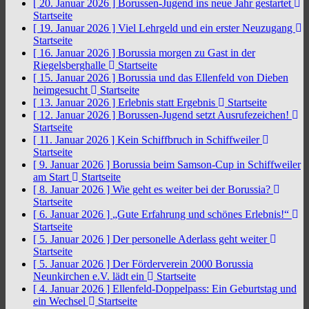
[ 20. Januar 2026 ]
Borussen-Jugend ins neue Jahr gestartet
Startseite
[ 19. Januar 2026 ]
Viel Lehrgeld und ein erster Neuzugang
Startseite
[ 16. Januar 2026 ]
Borussia morgen zu Gast in der
Riegelsberghalle
Startseite
[ 15. Januar 2026 ]
Borussia und das Ellenfeld von Dieben
heimgesucht
Startseite
[ 13. Januar 2026 ]
Erlebnis statt Ergebnis
Startseite
[ 12. Januar 2026 ]
Borussen-Jugend setzt Ausrufezeichen!
Startseite
[ 11. Januar 2026 ]
Kein Schiffbruch in Schiffweiler
Startseite
[ 9. Januar 2026 ]
Borussia beim Samson-Cup in Schiffweiler
am Start
Startseite
[ 8. Januar 2026 ]
Wie geht es weiter bei der Borussia?
Startseite
[ 6. Januar 2026 ]
„Gute Erfahrung und schönes Erlebnis!“
Startseite
[ 5. Januar 2026 ]
Der personelle Aderlass geht weiter
Startseite
[ 5. Januar 2026 ]
Der Förderverein 2000 Borussia
Neunkirchen e.V. lädt ein
Startseite
[ 4. Januar 2026 ]
Ellenfeld-Doppelpass: Ein Geburtstag und
ein Wechsel
Startseite