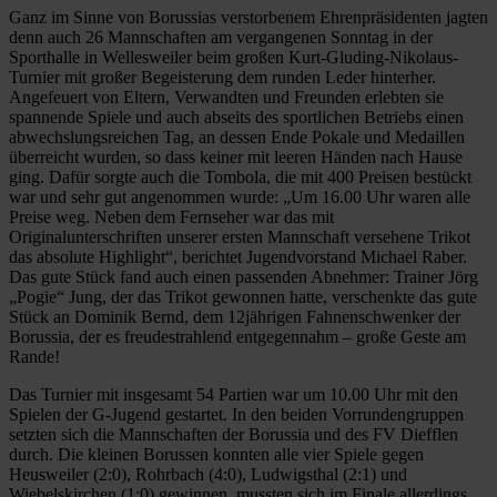
Ganz im Sinne von Borussias verstorbenem Ehrenpräsidenten jagten
denn auch 26 Mannschaften am vergangenen Sonntag in der
Sporthalle in Wellesweiler beim großen Kurt-Gluding-Nikolaus-
Turnier mit großer Begeisterung dem runden Leder hinterher.
Angefeuert von Eltern, Verwandten und Freunden erlebten sie
spannende Spiele und auch abseits des sportlichen Betriebs einen
abwechslungsreichen Tag, an dessen Ende Pokale und Medaillen
überreicht wurden, so dass keiner mit leeren Händen nach Hause
ging. Dafür sorgte auch die Tombola, die mit 400 Preisen bestückt
war und sehr gut angenommen wurde: „Um 16.00 Uhr waren alle
Preise weg. Neben dem Fernseher war das mit
Originalunterschriften unserer ersten Mannschaft versehene Trikot
das absolute Highlight“, berichtet Jugendvorstand Michael Raber.
Das gute Stück fand auch einen passenden Abnehmer: Trainer Jörg
„Pogie“ Jung, der das Trikot gewonnen hatte, verschenkte das gute
Stück an Dominik Bernd, dem 12jährigen Fahnenschwenker der
Borussia, der es freudestrahlend entgegennahm – große Geste am
Rande!
Das Turnier mit insgesamt 54 Partien war um 10.00 Uhr mit den
Spielen der G-Jugend gestartet. In den beiden Vorrundengruppen
setzten sich die Mannschaften der Borussia und des FV Diefflen
durch. Die kleinen Borussen konnten alle vier Spiele gegen
Heusweiler (2:0), Rohrbach (4:0), Ludwigsthal (2:1) und
Wiebelskirchen (1:0) gewinnen, mussten sich im Finale allerdings