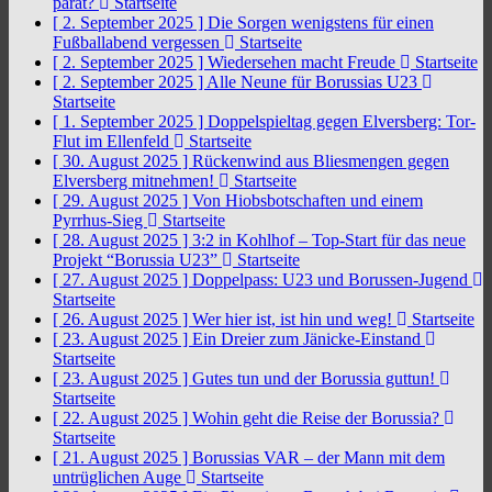
parat?
Startseite
[ 2. September 2025 ]
Die Sorgen wenigstens für einen
Fußballabend vergessen
Startseite
[ 2. September 2025 ]
Wiedersehen macht Freude
Startseite
[ 2. September 2025 ]
Alle Neune für Borussias U23
Startseite
[ 1. September 2025 ]
Doppelspieltag gegen Elversberg: Tor-
Flut im Ellenfeld
Startseite
[ 30. August 2025 ]
Rückenwind aus Bliesmengen gegen
Elversberg mitnehmen!
Startseite
[ 29. August 2025 ]
Von Hiobsbotschaften und einem
Pyrrhus-Sieg
Startseite
[ 28. August 2025 ]
3:2 in Kohlhof – Top-Start für das neue
Projekt “Borussia U23”
Startseite
[ 27. August 2025 ]
Doppelpass: U23 und Borussen-Jugend
Startseite
[ 26. August 2025 ]
Wer hier ist, ist hin und weg!
Startseite
[ 23. August 2025 ]
Ein Dreier zum Jänicke-Einstand
Startseite
[ 23. August 2025 ]
Gutes tun und der Borussia guttun!
Startseite
[ 22. August 2025 ]
Wohin geht die Reise der Borussia?
Startseite
[ 21. August 2025 ]
Borussias VAR – der Mann mit dem
untrüglichen Auge
Startseite