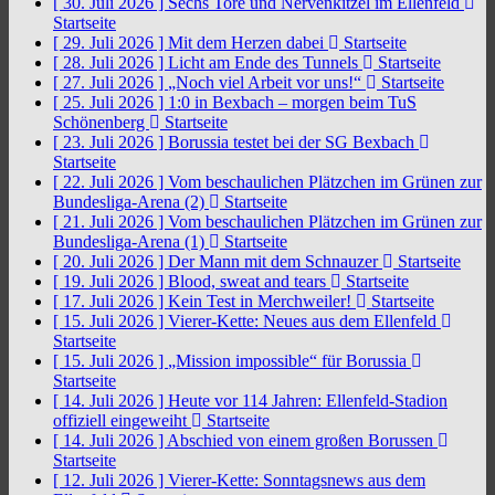
[ 30. Juli 2026 ]
Sechs Tore und Nervenkitzel im Ellenfeld
Startseite
[ 29. Juli 2026 ]
Mit dem Herzen dabei
Startseite
[ 28. Juli 2026 ]
Licht am Ende des Tunnels
Startseite
[ 27. Juli 2026 ]
„Noch viel Arbeit vor uns!“
Startseite
[ 25. Juli 2026 ]
1:0 in Bexbach – morgen beim TuS
Schönenberg
Startseite
[ 23. Juli 2026 ]
Borussia testet bei der SG Bexbach
Startseite
[ 22. Juli 2026 ]
Vom beschaulichen Plätzchen im Grünen zur
Bundesliga-Arena (2)
Startseite
[ 21. Juli 2026 ]
Vom beschaulichen Plätzchen im Grünen zur
Bundesliga-Arena (1)
Startseite
[ 20. Juli 2026 ]
Der Mann mit dem Schnauzer
Startseite
[ 19. Juli 2026 ]
Blood, sweat and tears
Startseite
[ 17. Juli 2026 ]
Kein Test in Merchweiler!
Startseite
[ 15. Juli 2026 ]
Vierer-Kette: Neues aus dem Ellenfeld
Startseite
[ 15. Juli 2026 ]
„Mission impossible“ für Borussia
Startseite
[ 14. Juli 2026 ]
Heute vor 114 Jahren: Ellenfeld-Stadion
offiziell eingeweiht
Startseite
[ 14. Juli 2026 ]
Abschied von einem großen Borussen
Startseite
[ 12. Juli 2026 ]
Vierer-Kette: Sonntagsnews aus dem