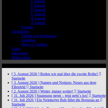
F Jugend
E Jugend
D Jugend
C Jugend
B Jugend
A Jugend
Kontakt
Tischkicker
Tabelle und Ergebnisse
Spielplan
News u. Termine
Video
Impressum
Datenschutz
News Ticker
[ 5. August 2026 ]
Reden wir mal über die zweite Reihe!
Startseite
[ 3. August 2026 ]
Namen und Notizen: Neues aus dem
Ellenfeld
Startseite
[ 2. August 2026 ]
Weiter, immer weiter!
Startseite
[ 31. Juli 2026 ]
Spannung steigt – jetzt geht´s los!
Startseite
[ 31. Juli 2026 ]
Ein Neinkerjer Bub führt die Borussia an
Startseite