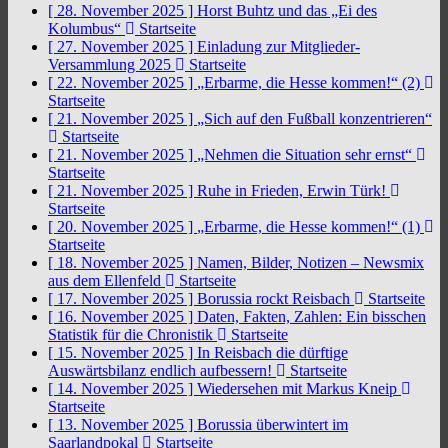
[ 28. November 2025 ]
Horst Buhtz und das „Ei des
Kolumbus“
Startseite
[ 27. November 2025 ]
Einladung zur Mitglieder-
Versammlung 2025
Startseite
[ 22. November 2025 ]
„Erbarme, die Hesse kommen!“ (2)
Startseite
[ 21. November 2025 ]
„Sich auf den Fußball konzentrieren“
Startseite
[ 21. November 2025 ]
„Nehmen die Situation sehr ernst“
Startseite
[ 21. November 2025 ]
Ruhe in Frieden, Erwin Türk!
Startseite
[ 20. November 2025 ]
„Erbarme, die Hesse kommen!“ (1)
Startseite
[ 18. November 2025 ]
Namen, Bilder, Notizen – Newsmix
aus dem Ellenfeld
Startseite
[ 17. November 2025 ]
Borussia rockt Reisbach
Startseite
[ 16. November 2025 ]
Daten, Fakten, Zahlen: Ein bisschen
Statistik für die Chronistik
Startseite
[ 15. November 2025 ]
In Reisbach die dürftige
Auswärtsbilanz endlich aufbessern!
Startseite
[ 14. November 2025 ]
Wiedersehen mit Markus Kneip
Startseite
[ 13. November 2025 ]
Borussia überwintert im
Saarlandpokal
Startseite