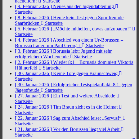
nacheifern!
Startseite
[ 9. Februar 2026 ]
Neues aus der Jugendabteilung
Startseite
[ 8. Februar 2026 ]
Heute kein Test gegen Sportfreunde
Saarbrücken
Startseite
[ 5. Februar 2026 ]
„Möchte mithelfen, etwas aufzubauen!“
Startseite
[ 4. Februar 2026 ]
Abschied von einem Ur-Borussen –
Borussia trauert um Paul Georg †
Startseite
[ 3. Februar 2026 ]
Borussia lebt: Jugend mit sehr
erfolgreichem Wochenende
Startseite
[ 2. Februar 2026 ]
Wieder 8:1 – Borussia dominiert Viktoria
Hühnerfeld
Startseite
[ 30. Januar 2026 ]
Keine Tore gegen Braunschweig
Startseite
[ 30. Januar 2026 ]
Erfolgreicher Testspielauftakt: 8:1 gegen
Jägersfreude
Startseite
[ 27. Januar 2026 ]
Ein Test und weitere Abschiede
Startseite
[ 24. Januar 2026 ]
Tim Braun zieht es in die Heimat
Startseite
[ 22. Januar 2026 ]
Sag zum Abschied leise: „Servus!“
Startseite
[ 21. Januar 2026 ]
Vor den Borussen liegt viel Arbeit
Startseite