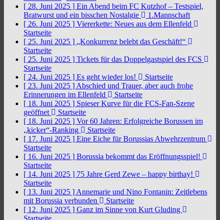
[ 28. Juni 2025 ]
Ein Abend beim FC Kutzhof – Testspiel,
Bratwurst und ein bisschen Nostalgie
1.Mannschaft
[ 26. Juni 2025 ]
Viererkette: Neues aus dem Ellenfeld
Startseite
[ 25. Juni 2025 ]
„Konkurrenz belebt das Geschäft!“
Startseite
[ 25. Juni 2025 ]
Tickets für das Doppelgastspiel des FCS
Startseite
[ 24. Juni 2025 ]
Es geht wieder los!
Startseite
[ 23. Juni 2025 ]
Abschied und Trauer, aber auch frohe
Erinnerungen im Ellenfeld
Startseite
[ 18. Juni 2025 ]
Spieser Kurve für die FCS-Fan-Szene
geöffnet
Startseite
[ 18. Juni 2025 ]
Vor 60 Jahren: Erfolgreiche Borussen im
„kicker“-Ranking
Startseite
[ 17. Juni 2025 ]
Eine Eiche für Borussias Abwehrzentrum
Startseite
[ 16. Juni 2025 ]
Borussia bekommt das Eröffnungsspiel!
Startseite
[ 14. Juni 2025 ]
75 Jahre Gerd Zewe – happy birthay!
Startseite
[ 13. Juni 2025 ]
Annemarie und Nino Fontanin: Zeitlebens
mit Borussia verbunden
Startseite
[ 12. Juni 2025 ]
Ganz im Sinne von Kurt Gluding
Startseite