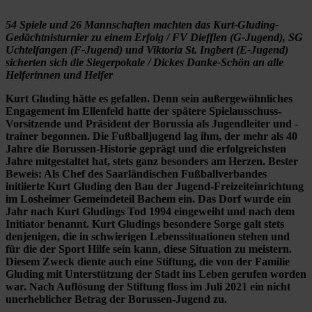
54 Spiele und 26 Mannschaften machten das Kurt-Gluding-
Gedächtnisturnier zu einem Erfolg / FV Diefflen (G-Jugend), SG
Uchtelfangen (F-Jugend) und Viktoria St. Ingbert (E-Jugend)
sicherten sich die Siegerpokale / Dickes Danke-Schön an alle
Helferinnen und Helfer
Kurt Gluding hätte es gefallen. Denn sein außergewöhnliches
Engagement im Ellenfeld hatte der spätere Spielausschuss-
Vorsitzende und Präsident der Borussia als Jugendleiter und -
trainer begonnen. Die Fußballjugend lag ihm, der mehr als 40
Jahre die Borussen-Historie geprägt und die erfolgreichsten
Jahre mitgestaltet hat, stets ganz besonders am Herzen. Bester
Beweis: Als Chef des Saarländischen Fußballverbandes
initiierte Kurt Gluding den Bau der Jugend-Freizeiteinrichtung
im Losheimer Gemeindeteil Bachem ein. Das Dorf wurde ein
Jahr nach Kurt Gludings Tod 1994 eingeweiht und nach dem
Initiator benannt. Kurt Gludings besondere Sorge galt stets
denjenigen, die in schwierigen Lebenssituationen stehen und
für die der Sport Hilfe sein kann, diese Situation zu meistern.
Diesem Zweck diente auch eine Stiftung, die von der Familie
Gluding mit Unterstützung der Stadt ins Leben gerufen worden
war. Nach Auflösung der Stiftung floss im Juli 2021 ein nicht
unerheblicher Betrag der Borussen-Jugend zu.