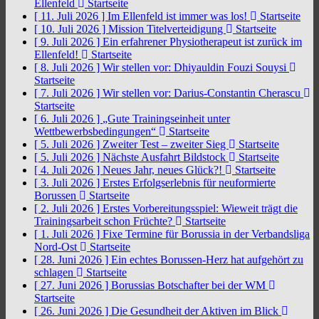
Ellenfeld
Startseite
[ 11. Juli 2026 ]
Im Ellenfeld ist immer was los!
Startseite
[ 10. Juli 2026 ]
Mission Titelverteidigung
Startseite
[ 9. Juli 2026 ]
Ein erfahrener Physiotherapeut ist zurück im
Ellenfeld!
Startseite
[ 8. Juli 2026 ]
Wir stellen vor: Dhiyauldin Fouzi Souysi
Startseite
[ 7. Juli 2026 ]
Wir stellen vor: Darius-Constantin Cherascu
Startseite
[ 6. Juli 2026 ]
„Gute Trainingseinheit unter
Wettbewerbsbedingungen“
Startseite
[ 5. Juli 2026 ]
Zweiter Test – zweiter Sieg
Startseite
[ 5. Juli 2026 ]
Nächste Ausfahrt Bildstock
Startseite
[ 4. Juli 2026 ]
Neues Jahr, neues Glück?!
Startseite
[ 3. Juli 2026 ]
Erstes Erfolgserlebnis für neuformierte
Borussen
Startseite
[ 2. Juli 2026 ]
Erstes Vorbereitungsspiel: Wieweit trägt die
Trainingsarbeit schon Früchte?
Startseite
[ 1. Juli 2026 ]
Fixe Termine für Borussia in der Verbandsliga
Nord-Ost
Startseite
[ 28. Juni 2026 ]
Ein echtes Borussen-Herz hat aufgehört zu
schlagen
Startseite
[ 27. Juni 2026 ]
Borussias Botschafter bei der WM
Startseite
[ 26. Juni 2026 ]
Die Gesundheit der Aktiven im Blick