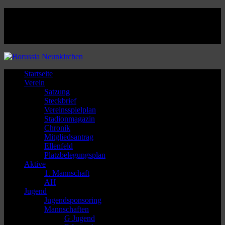
Facebook
Twitter
Instagram
Youtube
Startseite
Verein
Satzung
Steckbrief
Vereinsspielplan
Stadionmagazin
Chronik
Mitgliedsantrag
Ellenfeld
Platzbelegungsplan
Aktive
1. Mannschaft
AH
Jugend
Jugendsponsoring
Mannschaften
G Jugend