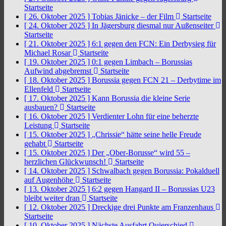
Startseite
[ 26. Oktober 2025 ]
Tobias Jänicke – der Film
Startseite
[ 24. Oktober 2025 ]
In Jägersburg diesmal nur Außenseiter
Startseite
[ 21. Oktober 2025 ]
6:1 gegen den FCN: Ein Derbysieg für
Michael Rosar
Startseite
[ 19. Oktober 2025 ]
0:1 gegen Limbach – Borussias
Aufwind abgebremst
Startseite
[ 18. Oktober 2025 ]
Borussia gegen FCN 21 – Derbytime im
Ellenfeld
Startseite
[ 17. Oktober 2025 ]
Kann Borussia die kleine Serie
ausbauen?
Startseite
[ 16. Oktober 2025 ]
Verdienter Lohn für eine beherzte
Leistung
Startseite
[ 15. Oktober 2025 ]
„Chrissie“ hätte seine helle Freude
gehabt
Startseite
[ 15. Oktober 2025 ]
Der „Ober-Borusse“ wird 55 –
herzlichen Glückwunsch!
Startseite
[ 14. Oktober 2025 ]
Schwalbach gegen Borussia: Pokalduell
auf Augenhöhe
Startseite
[ 13. Oktober 2025 ]
6:2 gegen Hangard II – Borussias U23
bleibt weiter dran
Startseite
[ 12. Oktober 2025 ]
Dreckige drei Punkte am Franzenhaus
Startseite
[ 10. Oktober 2025 ]
Nächste Ausfahrt Quierschied