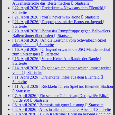
Außenseiterrolle das Beste machen
Startseite
[ 22. April 2026 ]
Dreierkette – News aus dem Ellenfeld
Startseite
[ 21. April 2026 ]
You´ll never walk alone
Startseite
[ 21. April 2026 ]
Doppelpass mit der Borussen-Jugend
Startseite
[ 20. April 2026 ]
Borussias Rumpftruppe gegen Ballweilers
Ballermänner überfordert
Startseite
[ 17. April 2026 ]
An die Leistung vom Schwalbach-Spiel
anknüpfen …
Startseite
[ 16. April 2026 ]
C-Jugend erwartet die JSG Mandelbachtal
zum Spitzenspiel
Startseite
[ 15. April 2026 ]
Vierer-Kette: Am Rande der Bande
Startseite
[ 14. April 2026 ]
Es geht weiter, immer weiter, immer weiter
voran!
Startseite
[ 11. April 2026 ]
Dreierkette: Infos aus dem Ellenfeld
Startseite
[ 11. April 2026 ]
Rückkehr für ein Spiel ins Ellenfeld-Stadion
Startseite
[ 7. April 2026 ]
Ein seltener Geburtstag: Der „weiße Blitz“
wurde 90!
Startseite
[ 6. April 2026 ]
Borussia mit guter Leistung
Startseite
[ 4. April 2026 ]
Alles in allem ein bitterer Abend
Startseite
[ 3. April 2026 ]
1:2 in Karlsruhe: Borussia belohnt sich nicht