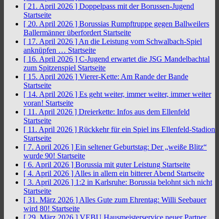
[ 21. April 2026 ]
Doppelpass mit der Borussen-Jugend
Startseite
[ 20. April 2026 ]
Borussias Rumpftruppe gegen Ballweilers
Ballermänner überfordert
Startseite
[ 17. April 2026 ]
An die Leistung vom Schwalbach-Spiel
anknüpfen …
Startseite
[ 16. April 2026 ]
C-Jugend erwartet die JSG Mandelbachtal
zum Spitzenspiel
Startseite
[ 15. April 2026 ]
Vierer-Kette: Am Rande der Bande
Startseite
[ 14. April 2026 ]
Es geht weiter, immer weiter, immer weiter
voran!
Startseite
[ 11. April 2026 ]
Dreierkette: Infos aus dem Ellenfeld
Startseite
[ 11. April 2026 ]
Rückkehr für ein Spiel ins Ellenfeld-Stadion
Startseite
[ 7. April 2026 ]
Ein seltener Geburtstag: Der „weiße Blitz“
wurde 90!
Startseite
[ 6. April 2026 ]
Borussia mit guter Leistung
Startseite
[ 4. April 2026 ]
Alles in allem ein bitterer Abend
Startseite
[ 3. April 2026 ]
1:2 in Karlsruhe: Borussia belohnt sich nicht
Startseite
[ 31. März 2026 ]
Alles Gute zum Ehrentag: Willi Seebauer
wird 80!
Startseite
[ 29. März 2026 ]
VEBU Hausmeisterservice neuer Partner