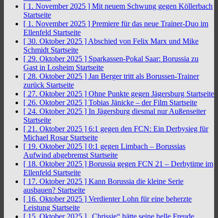
[ 1. November 2025 ]
Mit neuem Schwung gegen Köllerbach
Startseite
[ 1. November 2025 ]
Premiere für das neue Trainer-Duo im
Ellenfeld
Startseite
[ 30. Oktober 2025 ]
Abschied von Felix Marx und Mike
Schmidt
Startseite
[ 29. Oktober 2025 ]
Sparkassen-Pokal Saar: Borussia zu
Gast in Losheim
Startseite
[ 28. Oktober 2025 ]
Jan Berger tritt als Borussen-Trainer
zurück
Startseite
[ 27. Oktober 2025 ]
Ohne Punkte gegen Jägersburg
Startseite
[ 26. Oktober 2025 ]
Tobias Jänicke – der Film
Startseite
[ 24. Oktober 2025 ]
In Jägersburg diesmal nur Außenseiter
Startseite
[ 21. Oktober 2025 ]
6:1 gegen den FCN: Ein Derbysieg für
Michael Rosar
Startseite
[ 19. Oktober 2025 ]
0:1 gegen Limbach – Borussias
Aufwind abgebremst
Startseite
[ 18. Oktober 2025 ]
Borussia gegen FCN 21 – Derbytime im
Ellenfeld
Startseite
[ 17. Oktober 2025 ]
Kann Borussia die kleine Serie
ausbauen?
Startseite
[ 16. Oktober 2025 ]
Verdienter Lohn für eine beherzte
Leistung
Startseite
[ 15. Oktober 2025 ]
„Chrissie“ hätte seine helle Freude