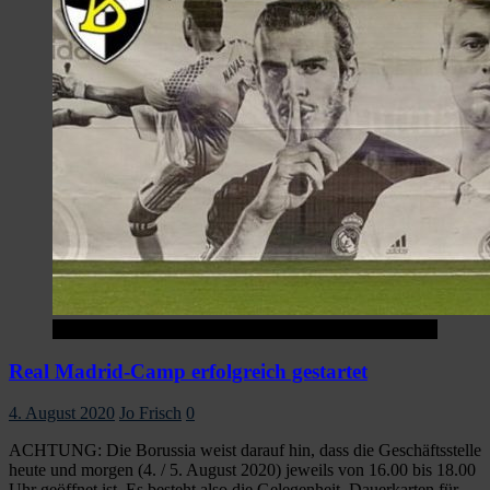
Startseite
Real Madrid-Camp erfolgreich gestartet
4. August 2020
Jo Frisch
0
ACHTUNG: Die Borussia weist darauf hin, dass die Geschäftsstelle
heute und morgen (4. / 5. August 2020) jeweils von 16.00 bis 18.00
Uhr geöffnet ist. Es besteht also die Gelegenheit, Dauerkarten für