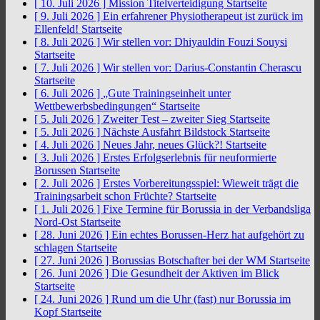
[ 10. Juli 2026 ]
Mission Titelverteidigung
Startseite
[ 9. Juli 2026 ]
Ein erfahrener Physiotherapeut ist zurück im
Ellenfeld!
Startseite
[ 8. Juli 2026 ]
Wir stellen vor: Dhiyauldin Fouzi Souysi
Startseite
[ 7. Juli 2026 ]
Wir stellen vor: Darius-Constantin Cherascu
Startseite
[ 6. Juli 2026 ]
„Gute Trainingseinheit unter
Wettbewerbsbedingungen“
Startseite
[ 5. Juli 2026 ]
Zweiter Test – zweiter Sieg
Startseite
[ 5. Juli 2026 ]
Nächste Ausfahrt Bildstock
Startseite
[ 4. Juli 2026 ]
Neues Jahr, neues Glück?!
Startseite
[ 3. Juli 2026 ]
Erstes Erfolgserlebnis für neuformierte
Borussen
Startseite
[ 2. Juli 2026 ]
Erstes Vorbereitungsspiel: Wieweit trägt die
Trainingsarbeit schon Früchte?
Startseite
[ 1. Juli 2026 ]
Fixe Termine für Borussia in der Verbandsliga
Nord-Ost
Startseite
[ 28. Juni 2026 ]
Ein echtes Borussen-Herz hat aufgehört zu
schlagen
Startseite
[ 27. Juni 2026 ]
Borussias Botschafter bei der WM
Startseite
[ 26. Juni 2026 ]
Die Gesundheit der Aktiven im Blick
Startseite
[ 24. Juni 2026 ]
Rund um die Uhr (fast) nur Borussia im
Kopf
Startseite