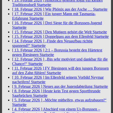
[ 19. Februar 2026 ]
Historisch gesehen sogar ein kleines
Traditionsduell
Startseite
[ 18. Februar 2026 ]
Wie Phönix aus der Asche …
Startseite
[ 17. Februar 2026 ]
Ein junger Mann mit Tasmania-
Erfahrung
Startseite
[ 16. Februar 2026 ]
Drei Siege für die Borussen-Jugend
Startseite
[ 15. Februar 2026 ]
Den Mutigen gehört die Welt
Startseite
[ 15. Februar 2026 ]
Doppelpass aus dem Ellenfeld
Startseite
[ 14. Februar 2026 ]
„Finde den Neuaufbau richtig
spannend!“
Startseite
[ 13. Februar 2026 ]
2:1 – Borussia besteht den Härtetest
gegen Biesingen
Startseite
[ 12. Februar 2026 ]
„Bin sehr motiviert und dankbar für die
Chance!“
Startseite
[ 11. Februar 2026 ]
FV Biesingen will den jungen Borussen
auf den Zahn fühlen!
Startseite
[ 10. Februar 2026 ]
Im Ellenfeld seinem Vorbild Neymar
nacheifern!
Startseite
[ 9. Februar 2026 ]
Neues aus der Jugendabteilung
Startseite
[ 8. Februar 2026 ]
Heute kein Test gegen Sportfreunde
Saarbrücken
Startseite
[ 5. Februar 2026 ]
„Möchte mithelfen, etwas aufzubauen!“
Startseite
[ 4. Februar 2026 ]
Abschied von einem Ur-Borussen –