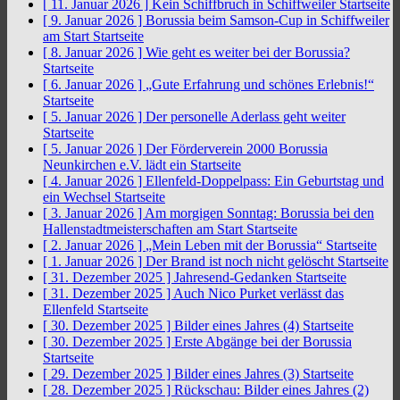
[ 11. Januar 2026 ]
Kein Schiffbruch in Schiffweiler
Startseite
[ 9. Januar 2026 ]
Borussia beim Samson-Cup in Schiffweiler
am Start
Startseite
[ 8. Januar 2026 ]
Wie geht es weiter bei der Borussia?
Startseite
[ 6. Januar 2026 ]
„Gute Erfahrung und schönes Erlebnis!“
Startseite
[ 5. Januar 2026 ]
Der personelle Aderlass geht weiter
Startseite
[ 5. Januar 2026 ]
Der Förderverein 2000 Borussia
Neunkirchen e.V. lädt ein
Startseite
[ 4. Januar 2026 ]
Ellenfeld-Doppelpass: Ein Geburtstag und
ein Wechsel
Startseite
[ 3. Januar 2026 ]
Am morgigen Sonntag: Borussia bei den
Hallenstadtmeisterschaften am Start
Startseite
[ 2. Januar 2026 ]
„Mein Leben mit der Borussia“
Startseite
[ 1. Januar 2026 ]
Der Brand ist noch nicht gelöscht
Startseite
[ 31. Dezember 2025 ]
Jahresend-Gedanken
Startseite
[ 31. Dezember 2025 ]
Auch Nico Purket verlässt das
Ellenfeld
Startseite
[ 30. Dezember 2025 ]
Bilder eines Jahres (4)
Startseite
[ 30. Dezember 2025 ]
Erste Abgänge bei der Borussia
Startseite
[ 29. Dezember 2025 ]
Bilder eines Jahres (3)
Startseite
[ 28. Dezember 2025 ]
Rückschau: Bilder eines Jahres (2)