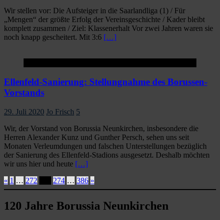
Wir stellen vor: Die Aufsteiger in die Saarlandliga (1) / Für
„Mengen“ der größte Erfolg der Vereinsgeschichte / Kader bleibt
komplett zusammen / Ziel: Klassenerhalt Vor zwei Jahren waren sie
noch knapp gescheitert. Mit 3:6
[…]
Startseite
Ellenfeld-Sanierung: Stellungnahme des Borussen-
Vorstands
29. Juli 2020
Jo Frisch
5
Wir, der Vorstand von Borussia Neunkirchen, insbesondere die
Herren Alexander Kunz und Gunther Persch, sehen uns seit
Monaten Verleumdungen und falschen Unterstellungen bezüglich
der Sanierung des Ellenfeld-Stadions ausgesetzt. Deshalb möchten
wir uns hier und heute
[…]
Seitennummerierung
«
1
…
272
273
274
…
386
»
der
120 Jahre Borussia Neunkirchen
Beiträge