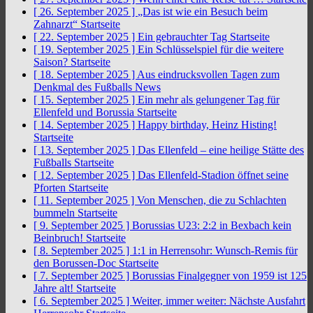
[ 26. September 2025 ]
„Das ist wie ein Besuch beim
Zahnarzt“
Startseite
[ 22. September 2025 ]
Ein gebrauchter Tag
Startseite
[ 19. September 2025 ]
Ein Schlüsselspiel für die weitere
Saison?
Startseite
[ 18. September 2025 ]
Aus eindrucksvollen Tagen zum
Denkmal des Fußballs
News
[ 15. September 2025 ]
Ein mehr als gelungener Tag für
Ellenfeld und Borussia
Startseite
[ 14. September 2025 ]
Happy birthday, Heinz Histing!
Startseite
[ 13. September 2025 ]
Das Ellenfeld – eine heilige Stätte des
Fußballs
Startseite
[ 12. September 2025 ]
Das Ellenfeld-Stadion öffnet seine
Pforten
Startseite
[ 11. September 2025 ]
Von Menschen, die zu Schlachten
bummeln
Startseite
[ 9. September 2025 ]
Borussias U23: 2:2 in Bexbach kein
Beinbruch!
Startseite
[ 8. September 2025 ]
1:1 in Herrensohr: Wunsch-Remis für
den Borussen-Doc
Startseite
[ 7. September 2025 ]
Borussias Finalgegner von 1959 ist 125
Jahre alt!
Startseite
[ 6. September 2025 ]
Weiter, immer weiter: Nächste Ausfahrt