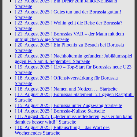
[ 23. August 2025 ]
Ein Dreier zum Jänicke-Einstand
Startseite
[ 23. August 2025 ]
Gutes tun und der Borussia guttun!
Startseite
[ 22. August 2025 ]
Wohin geht die Reise der Borussia?
Startseite
[ 21. August 2025 ]
Borussias VAR – der Mann mit dem
untrüglichen Auge
Startseite
[ 20. August 2025 ]
Ein Phoenix zu Besuch bei Borussia
Startseite
[ 20. August 2025 ]
Nachholtermin gefunden: Jubiläumsspiel
gegen FCS am 4. September!
Startseite
[ 19. August 2025 ]
11:0 – Top-Start für Borussias neue U23
Startseite
[ 18. August 2025 ]
Offensivverstärkung für Borussia
Startseite
[ 18. August 2025 ]
Namen und Notizen …
Startseite
[ 17. August 2025 ]
Borussias Statement: 5:1 gegen Rastpfuhl
Startseite
[ 15. August 2025 ]
Borussia unter Zugzwang
Startseite
[ 14. August 2025 ]
Borussia-Kulisse
Startseite
[ 11. August 2025 ]
„Jeder muss reflektieren, was er tun kann,
damit es besser wird!“
Startseite
[ 10. August 2025 ]
Enttäuschung – das Wort des
Wochenendes
Startseite