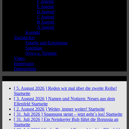
F Jugend
E Jugend
D Jugend
C Jugend
B Jugend
A Jugend
Kontakt
Tischkicker
Tabelle und Ergebnisse
Spielplan
News u. Termine
Video
Impressum
Datenschutz
News Ticker
[ 5. August 2026 ]
Reden wir mal über die zweite Reihe!
Startseite
[ 3. August 2026 ]
Namen und Notizen: Neues aus dem
Ellenfeld
Startseite
[ 2. August 2026 ]
Weiter, immer weiter!
Startseite
[ 31. Juli 2026 ]
Spannung steigt – jetzt geht´s los!
Startseite
[ 31. Juli 2026 ]
Ein Neinkerjer Bub führt die Borussia an
Startseite