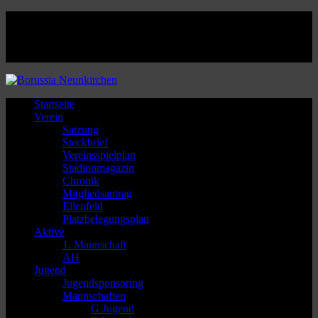
Facebook
Twitter
Instagram
Youtube
Startseite
Verein
Satzung
Steckbrief
Vereinsspielplan
Stadionmagazin
Chronik
Mitgliedsantrag
Ellenfeld
Platzbelegungsplan
Aktive
1. Mannschaft
AH
Jugend
Jugendsponsoring
Mannschaften
G Jugend