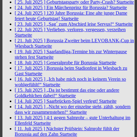
[ 25. Juli 2025 ]
Geburtstagsparty oder Party-Crash?
Startseite
[ 24. Juli 2025 ]
Ein Märchenprinz für Borussia?
Startseite
[ 24. Juli 2025 ]
120 Jahre Borussia: Eine alte junge Dame
feiert heute Geburtstag!
Startseite
[ 23. Juli 2025 ]
„Sag´ zum Abschied leise Servus!“
Startseite
[ 22. Juli 2025 ]
Verlieben, verloren, vergessen, verzeihen
Startseite
[ 21. Juli 2025 ]
Borussia Zweiter beim LEVOBANK-Cup in
Wiesbach
Startseite
[ 19. Juli 2025 ]
Saarlandliga-Termine bis zur Winterpause
stehen fest
Startseite
[ 18. Juli 2025 ]
Generalprobe für Borussia
Startseite
[ 17. Juli 2025 ]
Borussia beim Stadionfest in Wiesbach zu
Gast
Startseite
[ 16. Juli 2025 ]
„Ich habe mich noch in keinem Verein so
wohlgefühlt!“
Startseite
[ 15. Juli 2025 ]
„Da ist bestimmt das eine oder andere
Goldkehlchen dabei!“
Startseite
[ 14. Juli 2025 ]
Saarbrücken-Spiel verlegt!
Startseite
[ 14. Juli 2025 ]
„Nicht wo der einzelne steht, zählt, sondern
dass wir zusammenstehen!“
Startseite
[ 13. Juli 2025 ]
4:1 gegen Salmrohr – gute Unterhaltung im
Ellenfeld
Startseite
[ 11. Juli 2025 ]
Nächster Prüfstein: Salmrohr fühlt der
Borussia auf den Zahn
Startseite