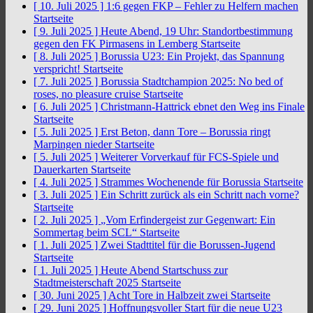
[ 10. Juli 2025 ]
1:6 gegen FKP – Fehler zu Helfern machen
Startseite
[ 9. Juli 2025 ]
Heute Abend, 19 Uhr: Standortbestimmung
gegen den FK Pirmasens in Lemberg
Startseite
[ 8. Juli 2025 ]
Borussia U23: Ein Projekt, das Spannung
verspricht!
Startseite
[ 7. Juli 2025 ]
Borussia Stadtchampion 2025: No bed of
roses, no pleasure cruise
Startseite
[ 6. Juli 2025 ]
Christmann-Hattrick ebnet den Weg ins Finale
Startseite
[ 5. Juli 2025 ]
Erst Beton, dann Tore – Borussia ringt
Marpingen nieder
Startseite
[ 5. Juli 2025 ]
Weiterer Vorverkauf für FCS-Spiele und
Dauerkarten
Startseite
[ 4. Juli 2025 ]
Strammes Wochenende für Borussia
Startseite
[ 3. Juli 2025 ]
Ein Schritt zurück als ein Schritt nach vorne?
Startseite
[ 2. Juli 2025 ]
„Vom Erfindergeist zur Gegenwart: Ein
Sommertag beim SCL“
Startseite
[ 1. Juli 2025 ]
Zwei Stadttitel für die Borussen-Jugend
Startseite
[ 1. Juli 2025 ]
Heute Abend Startschuss zur
Stadtmeisterschaft 2025
Startseite
[ 30. Juni 2025 ]
Acht Tore in Halbzeit zwei
Startseite
[ 29. Juni 2025 ]
Hoffnungsvoller Start für die neue U23