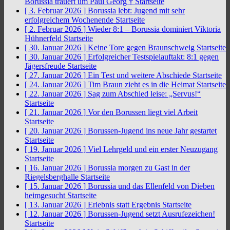
Borussia trauert um Paul Georg †
Startseite
[ 3. Februar 2026 ]
Borussia lebt: Jugend mit sehr
erfolgreichem Wochenende
Startseite
[ 2. Februar 2026 ]
Wieder 8:1 – Borussia dominiert Viktoria
Hühnerfeld
Startseite
[ 30. Januar 2026 ]
Keine Tore gegen Braunschweig
Startseite
[ 30. Januar 2026 ]
Erfolgreicher Testspielauftakt: 8:1 gegen
Jägersfreude
Startseite
[ 27. Januar 2026 ]
Ein Test und weitere Abschiede
Startseite
[ 24. Januar 2026 ]
Tim Braun zieht es in die Heimat
Startseite
[ 22. Januar 2026 ]
Sag zum Abschied leise: „Servus!“
Startseite
[ 21. Januar 2026 ]
Vor den Borussen liegt viel Arbeit
Startseite
[ 20. Januar 2026 ]
Borussen-Jugend ins neue Jahr gestartet
Startseite
[ 19. Januar 2026 ]
Viel Lehrgeld und ein erster Neuzugang
Startseite
[ 16. Januar 2026 ]
Borussia morgen zu Gast in der
Riegelsberghalle
Startseite
[ 15. Januar 2026 ]
Borussia und das Ellenfeld von Dieben
heimgesucht
Startseite
[ 13. Januar 2026 ]
Erlebnis statt Ergebnis
Startseite
[ 12. Januar 2026 ]
Borussen-Jugend setzt Ausrufezeichen!
Startseite