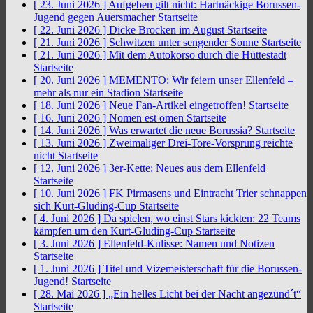
[ 23. Juni 2026 ]
Aufgeben gilt nicht: Hartnäckige Borussen-
Jugend gegen Auersmacher
Startseite
[ 22. Juni 2026 ]
Dicke Brocken im August
Startseite
[ 21. Juni 2026 ]
Schwitzen unter sengender Sonne
Startseite
[ 21. Juni 2026 ]
Mit dem Autokorso durch die Hüttestadt
Startseite
[ 20. Juni 2026 ]
MEMENTO: Wir feiern unser Ellenfeld –
mehr als nur ein Stadion
Startseite
[ 18. Juni 2026 ]
Neue Fan-Artikel eingetroffen!
Startseite
[ 16. Juni 2026 ]
Nomen est omen
Startseite
[ 14. Juni 2026 ]
Was erwartet die neue Borussia?
Startseite
[ 13. Juni 2026 ]
Zweimaliger Drei-Tore-Vorsprung reichte
nicht
Startseite
[ 12. Juni 2026 ]
3er-Kette: Neues aus dem Ellenfeld
Startseite
[ 10. Juni 2026 ]
FK Pirmasens und Eintracht Trier schnappen
sich Kurt-Gluding-Cup
Startseite
[ 4. Juni 2026 ]
Da spielen, wo einst Stars kickten: 22 Teams
kämpfen um den Kurt-Gluding-Cup
Startseite
[ 3. Juni 2026 ]
Ellenfeld-Kulisse: Namen und Notizen
Startseite
[ 1. Juni 2026 ]
Titel und Vizemeisterschaft für die Borussen-
Jugend!
Startseite
[ 28. Mai 2026 ]
„Ein helles Licht bei der Nacht angezünd´t“
Startseite