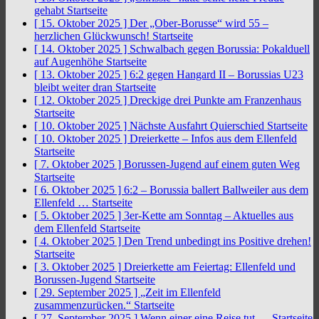
gehabt
Startseite
[ 15. Oktober 2025 ]
Der „Ober-Borusse“ wird 55 –
herzlichen Glückwunsch!
Startseite
[ 14. Oktober 2025 ]
Schwalbach gegen Borussia: Pokalduell
auf Augenhöhe
Startseite
[ 13. Oktober 2025 ]
6:2 gegen Hangard II – Borussias U23
bleibt weiter dran
Startseite
[ 12. Oktober 2025 ]
Dreckige drei Punkte am Franzenhaus
Startseite
[ 10. Oktober 2025 ]
Nächste Ausfahrt Quierschied
Startseite
[ 10. Oktober 2025 ]
Dreierkette – Infos aus dem Ellenfeld
Startseite
[ 7. Oktober 2025 ]
Borussen-Jugend auf einem guten Weg
Startseite
[ 6. Oktober 2025 ]
6:2 – Borussia ballert Ballweiler aus dem
Ellenfeld …
Startseite
[ 5. Oktober 2025 ]
3er-Kette am Sonntag – Aktuelles aus
dem Ellenfeld
Startseite
[ 4. Oktober 2025 ]
Den Trend unbedingt ins Positive drehen!
Startseite
[ 3. Oktober 2025 ]
Dreierkette am Feiertag: Ellenfeld und
Borussen-Jugend
Startseite
[ 29. September 2025 ]
„Zeit im Ellenfeld
zusammenzurücken.“
Startseite
[ 27. September 2025 ]
Wenn einer eine Reise tut …
Startseite