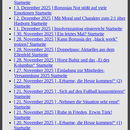
Startseite
[ 3. Dezember 2025 ]
Borussias Not stößt auf viele
Emotionen
Startseite
[ 2. Dezember 2025 ]
Mit Moral und Charakter zum 2:1 über
Hasborn
Startseite
[ 1. Dezember 2025 ]
Insolvenzantrag eingereicht
Startseite
[ 30. November 2025 ]
Ein letztes Mal?
Startseite
[ 28. November 2025 ]
Kann Borussia der „black week”
trotzen?
Startseite
[ 28. November 2025 ]
Doppelpass: Aktuelles aus dem
Ellenfeld
Startseite
[ 28. November 2025 ]
Horst Buhtz und das „Ei des
Kolumbus“
Startseite
[ 27. November 2025 ]
Einladung zur Mitglieder-
Versammlung 2025
Startseite
[ 22. November 2025 ]
„Erbarme, die Hesse kommen!“ (2)
Startseite
[ 21. November 2025 ]
„Sich auf den Fußball konzentrieren“
Startseite
[ 21. November 2025 ]
„Nehmen die Situation sehr ernst“
Startseite
[ 21. November 2025 ]
Ruhe in Frieden, Erwin Türk!
Startseite
[ 20. November 2025 ]
„Erbarme, die Hesse kommen!“ (1)
Startseite