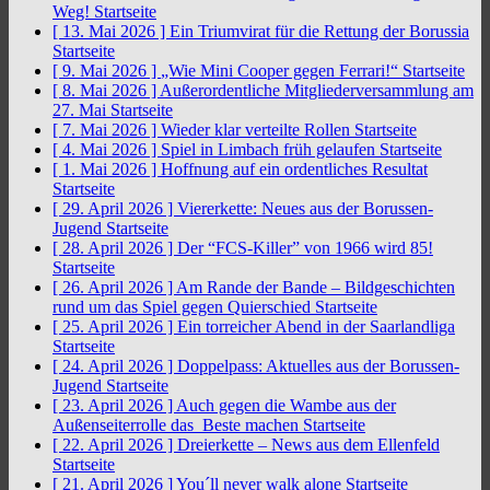
Weg!
Startseite
[ 13. Mai 2026 ]
Ein Triumvirat für die Rettung der Borussia
Startseite
[ 9. Mai 2026 ]
„Wie Mini Cooper gegen Ferrari!“
Startseite
[ 8. Mai 2026 ]
Außerordentliche Mitgliederversammlung am
27. Mai
Startseite
[ 7. Mai 2026 ]
Wieder klar verteilte Rollen
Startseite
[ 4. Mai 2026 ]
Spiel in Limbach früh gelaufen
Startseite
[ 1. Mai 2026 ]
Hoffnung auf ein ordentliches Resultat
Startseite
[ 29. April 2026 ]
Viererkette: Neues aus der Borussen-
Jugend
Startseite
[ 28. April 2026 ]
Der “FCS-Killer” von 1966 wird 85!
Startseite
[ 26. April 2026 ]
Am Rande der Bande – Bildgeschichten
rund um das Spiel gegen Quierschied
Startseite
[ 25. April 2026 ]
Ein torreicher Abend in der Saarlandliga
Startseite
[ 24. April 2026 ]
Doppelpass: Aktuelles aus der Borussen-
Jugend
Startseite
[ 23. April 2026 ]
Auch gegen die Wambe aus der
Außenseiterrolle das Beste machen
Startseite
[ 22. April 2026 ]
Dreierkette – News aus dem Ellenfeld
Startseite
[ 21. April 2026 ]
You´ll never walk alone
Startseite