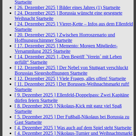
Startseite
[ 26. Dezember 2025 ]
Bilder eines Jahres (1)
Startseite
[ 24. Dezember 2025 ]
Borussia wünscht eine gesegnete
Weihnacht
Startseite
[ 24. Dezember 2025 ]
Vierer-Kette – Infos aus dem Ellenfeld
Startseite
[ 20. Dezember 2025 ]
Zwischen Horroszenario und
Hoffnungsschimmer
Startseite
[ 17. Dezember 2025 ]
Memento: Morgen Mitglieder-
Versammlung 2025
Startseite
[ 14. Dezember 2025 ]
„Den Begriff `Verein´ mit Leben
gefüllt“
Startseite
[ 12. Dezember 2025 ]
Der Nebel von Stuttgart verschluckt
Borussias Siegeshoffnungen
Startseite
[ 12. Dezember 2025 ]
Viele Fragen, alles offen!
Startseite
[ 11. Dezember 2025 ]
Der Borussen-Weihnachtsmarkt ruft!
Startseite
[ 9. Dezember 2025 ]
Ellenfeld-Doppelpass: Zwei Kapitäne
dürfen feiern
Startseite
[ 8. Dezember 2025 ]
Nikolaus-Kick mit ganz viel Spaß
Startseite
[ 5. Dezember 2025 ]
Der Fußball-Nikolaus bei Borussia zu
Gast
Startseite
[ 4. Dezember 2025 ]
Was auch auf dem Spiel steht
Startseite
[ 4. Dezember 2025 ]
Nikolaus-Turnier und Weihnachtsmarkt