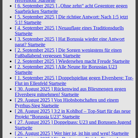
Herrensohr
Startseite
[ 6. September 2025 ]
„Ohne zehn“ acht Gegentore gegen
Saarbrücken
Startseite
[ 5. September 2025 ]
Die richtige Antwort: Nach 1:5 jetzt
5:1!
Startseite
[ 4. September 2025 ]
Neuauflage eines Traditionsduells
Startseite
[ 3. September 2025 ]
Hat Borussia wieder eine Antwort
parat?
Startseite
[ 2. September 2025 ]
Die Sorgen wenigstens für einen
Fußballabend vergessen
Startseite
[ 2. September 2025 ]
Wiedersehen macht Freude
Startseite
[ 2. September 2025 ]
Alle Neune für Borussias U23
Startseite
[ 1. September 2025 ]
Doppelspieltag gegen Elversberg: Tor-
Flut im Ellenfeld
Startseite
[ 30. August 2025 ]
Rückenwind aus Bliesmengen gegen
Elversberg mitnehmen!
Startseite
[ 29. August 2025 ]
Von Hiobsbotschaften und einem
Pyrrhus-Sieg
Startseite
[ 28. August 2025 ]
3:2 in Kohlhof – Top-Start für das neue
Projekt “Borussia U23”
Startseite
[ 27. August 2025 ]
Doppelpass: U23 und Borussen-Jugend
Startseite
[ 26. August 2025 ]
Wer hier ist, ist hin und weg!
Startseite