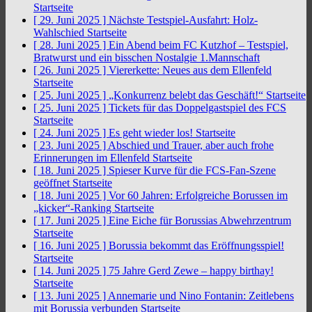
Startseite
[ 29. Juni 2025 ]
Nächste Testspiel-Ausfahrt: Holz-
Wahlschied
Startseite
[ 28. Juni 2025 ]
Ein Abend beim FC Kutzhof – Testspiel,
Bratwurst und ein bisschen Nostalgie
1.Mannschaft
[ 26. Juni 2025 ]
Viererkette: Neues aus dem Ellenfeld
Startseite
[ 25. Juni 2025 ]
„Konkurrenz belebt das Geschäft!“
Startseite
[ 25. Juni 2025 ]
Tickets für das Doppelgastspiel des FCS
Startseite
[ 24. Juni 2025 ]
Es geht wieder los!
Startseite
[ 23. Juni 2025 ]
Abschied und Trauer, aber auch frohe
Erinnerungen im Ellenfeld
Startseite
[ 18. Juni 2025 ]
Spieser Kurve für die FCS-Fan-Szene
geöffnet
Startseite
[ 18. Juni 2025 ]
Vor 60 Jahren: Erfolgreiche Borussen im
„kicker“-Ranking
Startseite
[ 17. Juni 2025 ]
Eine Eiche für Borussias Abwehrzentrum
Startseite
[ 16. Juni 2025 ]
Borussia bekommt das Eröffnungsspiel!
Startseite
[ 14. Juni 2025 ]
75 Jahre Gerd Zewe – happy birthay!
Startseite
[ 13. Juni 2025 ]
Annemarie und Nino Fontanin: Zeitlebens
mit Borussia verbunden
Startseite