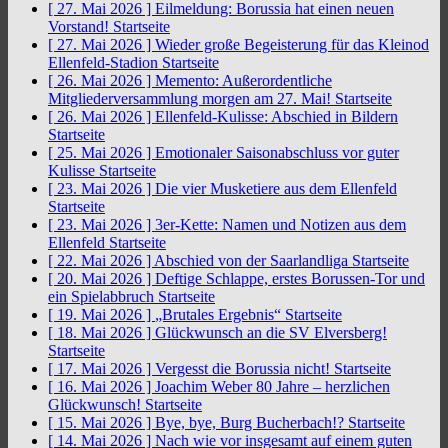
[ 27. Mai 2026 ]
Eilmeldung: Borussia hat einen neuen
Vorstand!
Startseite
[ 27. Mai 2026 ]
Wieder große Begeisterung für das Kleinod
Ellenfeld-Stadion
Startseite
[ 26. Mai 2026 ]
Memento: Außerordentliche
Mitgliederversammlung morgen am 27. Mai!
Startseite
[ 26. Mai 2026 ]
Ellenfeld-Kulisse: Abschied in Bildern
Startseite
[ 25. Mai 2026 ]
Emotionaler Saisonabschluss vor guter
Kulisse
Startseite
[ 23. Mai 2026 ]
Die vier Musketiere aus dem Ellenfeld
Startseite
[ 23. Mai 2026 ]
3er-Kette: Namen und Notizen aus dem
Ellenfeld
Startseite
[ 22. Mai 2026 ]
Abschied von der Saarlandliga
Startseite
[ 20. Mai 2026 ]
Deftige Schlappe, erstes Borussen-Tor und
ein Spielabbruch
Startseite
[ 19. Mai 2026 ]
„Brutales Ergebnis“
Startseite
[ 18. Mai 2026 ]
Glückwunsch an die SV Elversberg!
Startseite
[ 17. Mai 2026 ]
Vergesst die Borussia nicht!
Startseite
[ 16. Mai 2026 ]
Joachim Weber 80 Jahre – herzlichen
Glückwunsch!
Startseite
[ 15. Mai 2026 ]
Bye, bye, Burg Bucherbach!?
Startseite
[ 14. Mai 2026 ]
Nach wie vor insgesamt auf einem guten