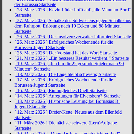
der Borussia
Startseite
[ 28. März 2026 ]
Kevin Lüder hofft auf „alle Mann an Bord“
Startseite
[ 27. März 2026 ]
Schalke des Südwestens gegen Schalke aus
dem Ruhrpott: Erlösung nach 19 Ecken und 88 Minuten
Startseite
[ 26. März 2026 ]
Der Insolvenzverwalter informiert
Startseite
[ 26. März 2026 ]
Erfolgreiches Wochenende für die
Borussen-Jugend
Startseite
[ 25. März 2026 ]
Der Vorstand hat das Wort
Startseite
[ 21. März 2026 ]
„Ein besseres Resultat verdient!“
Startseite
[ 19. März 2026 ]
„Ich bin für 22 gesunde Spieler nach 90
Minuten“
Startseite
[ 18. März 2026 ]
Die Lage bleibt schwierig
Startseite
[ 17. März 2026 ]
Erfolgreiches Wochenende für die
Borussen-Jugend
Startseite
[ 16. März 2026 ]
Ein ungleiches Duell
Startseite
[ 14. März 2026 ]
Anregungen für Elversberg?
Startseite
[ 13. März 2026 ]
Historische Leistung bei Borussias B-
Jugend
Startseite
[ 12. März 2026 ]
Dreier-Kette: Neues aus dem Ellenfeld
Startseite
[ 11. März 2026 ]
Die nächste schwere (Lern)Aufgabe
Startseite
[ 10. März 2026 ]
„Denn das hier ist noch nicht vorbei!“