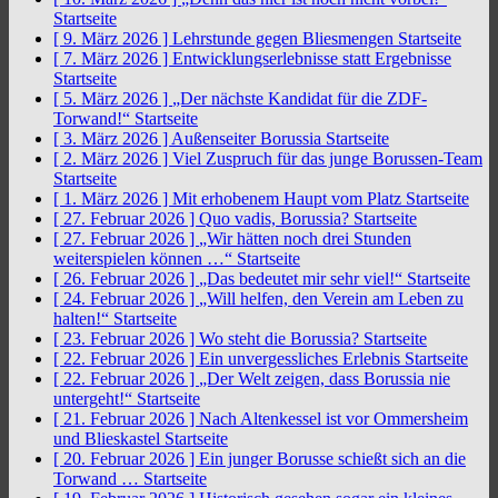
Startseite
[ 9. März 2026 ]
Lehrstunde gegen Bliesmengen
Startseite
[ 7. März 2026 ]
Entwicklungserlebnisse statt Ergebnisse
Startseite
[ 5. März 2026 ]
„Der nächste Kandidat für die ZDF-
Torwand!“
Startseite
[ 3. März 2026 ]
Außenseiter Borussia
Startseite
[ 2. März 2026 ]
Viel Zuspruch für das junge Borussen-Team
Startseite
[ 1. März 2026 ]
Mit erhobenem Haupt vom Platz
Startseite
[ 27. Februar 2026 ]
Quo vadis, Borussia?
Startseite
[ 27. Februar 2026 ]
„Wir hätten noch drei Stunden
weiterspielen können …“
Startseite
[ 26. Februar 2026 ]
„Das bedeutet mir sehr viel!“
Startseite
[ 24. Februar 2026 ]
„Will helfen, den Verein am Leben zu
halten!“
Startseite
[ 23. Februar 2026 ]
Wo steht die Borussia?
Startseite
[ 22. Februar 2026 ]
Ein unvergessliches Erlebnis
Startseite
[ 22. Februar 2026 ]
„Der Welt zeigen, dass Borussia nie
untergeht!“
Startseite
[ 21. Februar 2026 ]
Nach Altenkessel ist vor Ommersheim
und Blieskastel
Startseite
[ 20. Februar 2026 ]
Ein junger Borusse schießt sich an die
Torwand …
Startseite