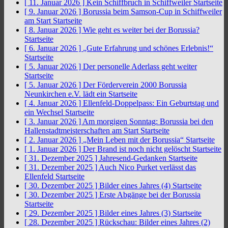
[ 11. Januar 2026 ]
Kein Schiffbruch in Schiffweiler
Startseite
[ 9. Januar 2026 ]
Borussia beim Samson-Cup in Schiffweiler
am Start
Startseite
[ 8. Januar 2026 ]
Wie geht es weiter bei der Borussia?
Startseite
[ 6. Januar 2026 ]
„Gute Erfahrung und schönes Erlebnis!“
Startseite
[ 5. Januar 2026 ]
Der personelle Aderlass geht weiter
Startseite
[ 5. Januar 2026 ]
Der Förderverein 2000 Borussia
Neunkirchen e.V. lädt ein
Startseite
[ 4. Januar 2026 ]
Ellenfeld-Doppelpass: Ein Geburtstag und
ein Wechsel
Startseite
[ 3. Januar 2026 ]
Am morgigen Sonntag: Borussia bei den
Hallenstadtmeisterschaften am Start
Startseite
[ 2. Januar 2026 ]
„Mein Leben mit der Borussia“
Startseite
[ 1. Januar 2026 ]
Der Brand ist noch nicht gelöscht
Startseite
[ 31. Dezember 2025 ]
Jahresend-Gedanken
Startseite
[ 31. Dezember 2025 ]
Auch Nico Purket verlässt das
Ellenfeld
Startseite
[ 30. Dezember 2025 ]
Bilder eines Jahres (4)
Startseite
[ 30. Dezember 2025 ]
Erste Abgänge bei der Borussia
Startseite
[ 29. Dezember 2025 ]
Bilder eines Jahres (3)
Startseite
[ 28. Dezember 2025 ]
Rückschau: Bilder eines Jahres (2)