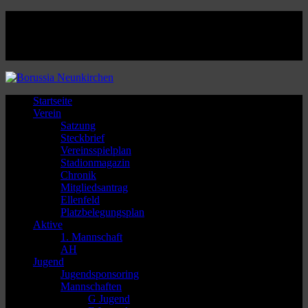
Facebook
Twitter
Instagram
Youtube
Startseite
Verein
Satzung
Steckbrief
Vereinsspielplan
Stadionmagazin
Chronik
Mitgliedsantrag
Ellenfeld
Platzbelegungsplan
Aktive
1. Mannschaft
AH
Jugend
Jugendsponsoring
Mannschaften
G Jugend