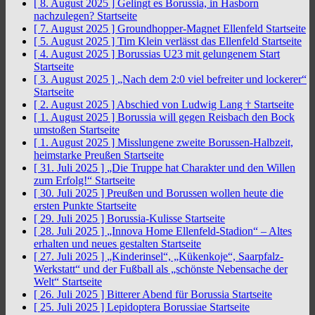
[ 8. August 2025 ]
Gelingt es Borussia, in Hasborn
nachzulegen?
Startseite
[ 7. August 2025 ]
Groundhopper-Magnet Ellenfeld
Startseite
[ 5. August 2025 ]
Tim Klein verlässt das Ellenfeld
Startseite
[ 4. August 2025 ]
Borussias U23 mit gelungenem Start
Startseite
[ 3. August 2025 ]
„Nach dem 2:0 viel befreiter und lockerer“
Startseite
[ 2. August 2025 ]
Abschied von Ludwig Lang †
Startseite
[ 1. August 2025 ]
Borussia will gegen Reisbach den Bock
umstoßen
Startseite
[ 1. August 2025 ]
Misslungene zweite Borussen-Halbzeit,
heimstarke Preußen
Startseite
[ 31. Juli 2025 ]
„Die Truppe hat Charakter und den Willen
zum Erfolg!“
Startseite
[ 30. Juli 2025 ]
Preußen und Borussen wollen heute die
ersten Punkte
Startseite
[ 29. Juli 2025 ]
Borussia-Kulisse
Startseite
[ 28. Juli 2025 ]
„Innova Home Ellenfeld-Stadion“ – Altes
erhalten und neues gestalten
Startseite
[ 27. Juli 2025 ]
„Kinderinsel“, „Kükenkoje“, Saarpfalz-
Werkstatt“ und der Fußball als „schönste Nebensache der
Welt“
Startseite
[ 26. Juli 2025 ]
Bitterer Abend für Borussia
Startseite
[ 25. Juli 2025 ]
Lepidoptera Borussiae
Startseite