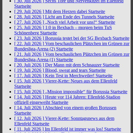
[ 30. Juli 2026 ]
Sechs Tore und Nervenkitzel im Ellenfeld
Startseite
[ 29. Juli 2026 ]
Mit dem Herzen dabei
Startseite
[ 28. Juli 2026 ]
Licht am Ende des Tunnels
Startseite
[ 27. Juli 2026 ]
„Noch viel Arbeit vor uns!“
Startseite
[ 25. Juli 2026 ]
1:0 in Bexbach – morgen beim TuS
Schönenberg
Startseite
[ 23. Juli 2026 ]
Borussia testet bei der SG Bexbach
Startseite
[ 22. Juli 2026 ]
Vom beschaulichen Plätzchen im Grünen zur
Bundesliga-Arena (2)
Startseite
[ 21. Juli 2026 ]
Vom beschaulichen Plätzchen im Grünen zur
Bundesliga-Arena (1)
Startseite
[ 20. Juli 2026 ]
Der Mann mit dem Schnauzer
Startseite
[ 19. Juli 2026 ]
Blood, sweat and tears
Startseite
[ 17. Juli 2026 ]
Kein Test in Merchweiler!
Startseite
[ 15. Juli 2026 ]
Vierer-Kette: Neues aus dem Ellenfeld
Startseite
[ 15. Juli 2026 ]
„Mission impossible“ für Borussia
Startseite
[ 14. Juli 2026 ]
Heute vor 114 Jahren: Ellenfeld-Stadion
offiziell eingeweiht
Startseite
[ 14. Juli 2026 ]
Abschied von einem großen Borussen
Startseite
[ 12. Juli 2026 ]
Vierer-Kette: Sonntagsnews aus dem
Ellenfeld
Startseite
[ 11. Juli 2026 ]
Im Ellenfeld ist immer was los!
Startseite