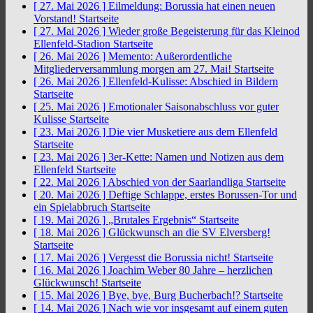
[ 27. Mai 2026 ]
Eilmeldung: Borussia hat einen neuen
Vorstand!
Startseite
[ 27. Mai 2026 ]
Wieder große Begeisterung für das Kleinod
Ellenfeld-Stadion
Startseite
[ 26. Mai 2026 ]
Memento: Außerordentliche
Mitgliederversammlung morgen am 27. Mai!
Startseite
[ 26. Mai 2026 ]
Ellenfeld-Kulisse: Abschied in Bildern
Startseite
[ 25. Mai 2026 ]
Emotionaler Saisonabschluss vor guter
Kulisse
Startseite
[ 23. Mai 2026 ]
Die vier Musketiere aus dem Ellenfeld
Startseite
[ 23. Mai 2026 ]
3er-Kette: Namen und Notizen aus dem
Ellenfeld
Startseite
[ 22. Mai 2026 ]
Abschied von der Saarlandliga
Startseite
[ 20. Mai 2026 ]
Deftige Schlappe, erstes Borussen-Tor und
ein Spielabbruch
Startseite
[ 19. Mai 2026 ]
„Brutales Ergebnis“
Startseite
[ 18. Mai 2026 ]
Glückwunsch an die SV Elversberg!
Startseite
[ 17. Mai 2026 ]
Vergesst die Borussia nicht!
Startseite
[ 16. Mai 2026 ]
Joachim Weber 80 Jahre – herzlichen
Glückwunsch!
Startseite
[ 15. Mai 2026 ]
Bye, bye, Burg Bucherbach!?
Startseite
[ 14. Mai 2026 ]
Nach wie vor insgesamt auf einem guten