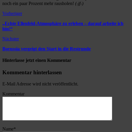
noch ein paar Prozent mehr rausholen!
(-jf-)
Vorheriger
„Echte Ellenfeld-Atmosphäre zu erleben – darauf arbeite ich
hin!“
Nächster
Borussia vergeigt den Start in die Restrunde
Hinterlasse jetzt einen Kommentar
Kommentar hinterlassen
E-Mail Adresse wird nicht veröffentlicht.
Kommentar
Name
*