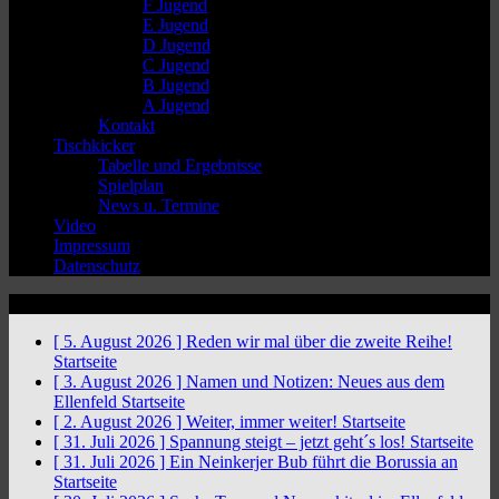
F Jugend
E Jugend
D Jugend
C Jugend
B Jugend
A Jugend
Kontakt
Tischkicker
Tabelle und Ergebnisse
Spielplan
News u. Termine
Video
Impressum
Datenschutz
News Ticker
[ 5. August 2026 ]
Reden wir mal über die zweite Reihe!
Startseite
[ 3. August 2026 ]
Namen und Notizen: Neues aus dem
Ellenfeld
Startseite
[ 2. August 2026 ]
Weiter, immer weiter!
Startseite
[ 31. Juli 2026 ]
Spannung steigt – jetzt geht´s los!
Startseite
[ 31. Juli 2026 ]
Ein Neinkerjer Bub führt die Borussia an
Startseite