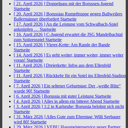
[ 21. April 2026 ]
Doppelpass mit der Borussen-Jugend
Startseite
[ 20. April 2026 ]
Borussias Rumpftruppe gegen Ballweilers
Ballermänner überfordert
Startseite
[ 17. April 2026 ]
An die Leistung vom Schwalbach-Spiel
anknüpfen …
Startseite
[ 16. April 2026 ]
C-Jugend erwartet die JSG Mandelbachtal
zum Spitzenspiel
Startseite
[ 15. April 2026 ]
Vierer-Kette: Am Rande der Bande
Startseite
[ 14. April 2026 ]
Es geht weiter, immer weiter, immer weiter
voran!
Startseite
[ 11. April 2026 ]
Dreierkette: Infos aus dem Ellenfeld
Startseite
[ 11. April 2026 ]
Rückkehr für ein Spiel ins Ellenfeld-Stadion
Startseite
[ 7. April 2026 ]
Ein seltener Geburtstag: Der „weiße Blitz“
wurde 90!
Startseite
[ 6. April 2026 ]
Borussia mit guter Leistung
Startseite
[ 4. April 2026 ]
Alles in allem ein bitterer Abend
Startseite
[ 3. April 2026 ]
1:2 in Karlsruhe: Borussia belohnt sich nicht
Startseite
[ 31. März 2026 ]
Alles Gute zum Ehrentag: Willi Seebauer
wird 80!
Startseite
[ 29. März 2026 ]
VEBU Hausmeisterservice neuer Partner