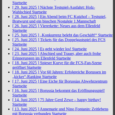
Startseite
[ 29. Juni 2025 ]
Nächste Testspiel-Ausfahrt: Holz-
Wahlschied
Startseite
[ 28. Juni 2025 ]
Ein Abend beim FC Kutzhof – Testspiel,
Bratwurst und ein bisschen Nostalgie
1.Mannschaft
[ 26. Juni 2025 ]
Viererkette: Neues aus dem Ellenfeld
Startseite
[ 25. Juni 2025 ]
„Konkurrenz belebt das Geschäft!“
Startseite
[ 25. Juni 2025 ]
Tickets für das Doppelgastspiel des FCS
Startseite
[ 24. Juni 2025 ]
Es geht wieder los!
Startseite
[ 23. Juni 2025 ]
Abschied und Trauer, aber auch frohe
Erinnerungen im Ellenfeld
Startseite
[ 18. Juni 2025 ]
Spieser Kurve für die FCS-Fan-Szene
geöffnet
Startseite
[ 18. Juni 2025 ]
Vor 60 Jahren: Erfolgreiche Borussen im
„kicker“-Ranking
Startseite
[ 17. Juni 2025 ]
Eine Eiche für Borussias Abwehrzentrum
Startseite
[ 16. Juni 2025 ]
Borussia bekommt das Eröffnungsspiel!
Startseite
[ 14. Juni 2025 ]
75 Jahre Gerd Zewe – happy birthay!
Startseite
[ 13. Juni 2025 ]
Annemarie und Nino Fontanin: Zeitlebens
mit Borussia verbunden
Startseite