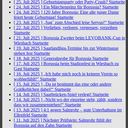
[ 25. Juli 2025 ]
Geburtstagsparty oder Party-Crash?
Startseite
[ 24. Juli 2025 ]
Ein Märchenprinz für Borussia?
Startseite
[ 24. Juli 2025 ]
120 Jahre Borussia: Eine alte junge Dame
feiert heute Geburtstag!
Startseite
[ 23. Juli 2025 ]
„Sag´ zum Abschied leise Servus!“
Startseite
[ 22. Juli 2025 ]
Verlieben, verloren, vergessen, verzeihen
Startseite
[ 21. Juli 2025 ]
Borussia Zweiter beim LEVOBANK-Cup in
Wiesbach
Startseite
[ 19. Juli 2025 ]
Saarlandliga-Termine bis zur Winterpause
stehen fest
Startseite
[ 18. Juli 2025 ]
Generalprobe für Borussia
Startseite
[ 17. Juli 2025 ]
Borussia beim Stadionfest in Wiesbach zu
Gast
Startseite
[ 16. Juli 2025 ]
„Ich habe mich noch in keinem Verein so
wohlgefühlt!“
Startseite
[ 15. Juli 2025 ]
„Da ist bestimmt das eine oder andere
Goldkehlchen dabei!“
Startseite
[ 14. Juli 2025 ]
Saarbrücken-Spiel verlegt!
Startseite
[ 14. Juli 2025 ]
„Nicht wo der einzelne steht, zählt, sondern
dass wir zusammenstehen!“
Startseite
[ 13. Juli 2025 ]
4:1 gegen Salmrohr – gute Unterhaltung im
Ellenfeld
Startseite
[ 11. Juli 2025 ]
Nächster Prüfstein: Salmrohr fühlt der
Borussia auf den Zahn
Startseite