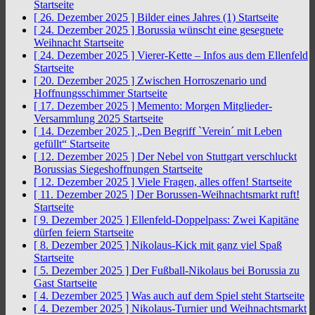
Startseite
[ 26. Dezember 2025 ]
Bilder eines Jahres (1)
Startseite
[ 24. Dezember 2025 ]
Borussia wünscht eine gesegnete
Weihnacht
Startseite
[ 24. Dezember 2025 ]
Vierer-Kette – Infos aus dem Ellenfeld
Startseite
[ 20. Dezember 2025 ]
Zwischen Horroszenario und
Hoffnungsschimmer
Startseite
[ 17. Dezember 2025 ]
Memento: Morgen Mitglieder-
Versammlung 2025
Startseite
[ 14. Dezember 2025 ]
„Den Begriff `Verein´ mit Leben
gefüllt“
Startseite
[ 12. Dezember 2025 ]
Der Nebel von Stuttgart verschluckt
Borussias Siegeshoffnungen
Startseite
[ 12. Dezember 2025 ]
Viele Fragen, alles offen!
Startseite
[ 11. Dezember 2025 ]
Der Borussen-Weihnachtsmarkt ruft!
Startseite
[ 9. Dezember 2025 ]
Ellenfeld-Doppelpass: Zwei Kapitäne
dürfen feiern
Startseite
[ 8. Dezember 2025 ]
Nikolaus-Kick mit ganz viel Spaß
Startseite
[ 5. Dezember 2025 ]
Der Fußball-Nikolaus bei Borussia zu
Gast
Startseite
[ 4. Dezember 2025 ]
Was auch auf dem Spiel steht
Startseite
[ 4. Dezember 2025 ]
Nikolaus-Turnier und Weihnachtsmarkt