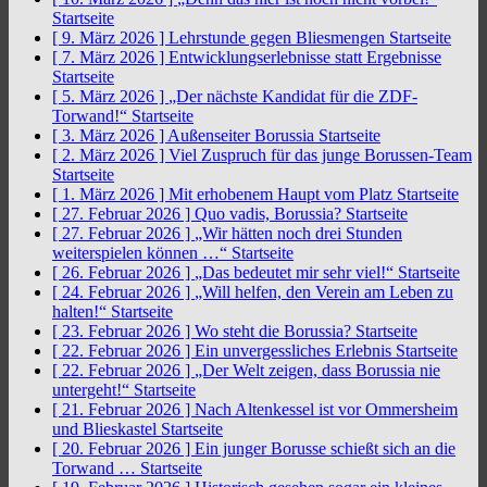
Startseite
[ 9. März 2026 ]
Lehrstunde gegen Bliesmengen
Startseite
[ 7. März 2026 ]
Entwicklungserlebnisse statt Ergebnisse
Startseite
[ 5. März 2026 ]
„Der nächste Kandidat für die ZDF-
Torwand!“
Startseite
[ 3. März 2026 ]
Außenseiter Borussia
Startseite
[ 2. März 2026 ]
Viel Zuspruch für das junge Borussen-Team
Startseite
[ 1. März 2026 ]
Mit erhobenem Haupt vom Platz
Startseite
[ 27. Februar 2026 ]
Quo vadis, Borussia?
Startseite
[ 27. Februar 2026 ]
„Wir hätten noch drei Stunden
weiterspielen können …“
Startseite
[ 26. Februar 2026 ]
„Das bedeutet mir sehr viel!“
Startseite
[ 24. Februar 2026 ]
„Will helfen, den Verein am Leben zu
halten!“
Startseite
[ 23. Februar 2026 ]
Wo steht die Borussia?
Startseite
[ 22. Februar 2026 ]
Ein unvergessliches Erlebnis
Startseite
[ 22. Februar 2026 ]
„Der Welt zeigen, dass Borussia nie
untergeht!“
Startseite
[ 21. Februar 2026 ]
Nach Altenkessel ist vor Ommersheim
und Blieskastel
Startseite
[ 20. Februar 2026 ]
Ein junger Borusse schießt sich an die
Torwand …
Startseite