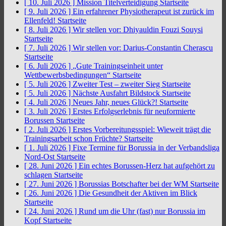
[ 10. Juli 2026 ]
Mission Titelverteidigung
Startseite
[ 9. Juli 2026 ]
Ein erfahrener Physiotherapeut ist zurück im
Ellenfeld!
Startseite
[ 8. Juli 2026 ]
Wir stellen vor: Dhiyauldin Fouzi Souysi
Startseite
[ 7. Juli 2026 ]
Wir stellen vor: Darius-Constantin Cherascu
Startseite
[ 6. Juli 2026 ]
„Gute Trainingseinheit unter
Wettbewerbsbedingungen“
Startseite
[ 5. Juli 2026 ]
Zweiter Test – zweiter Sieg
Startseite
[ 5. Juli 2026 ]
Nächste Ausfahrt Bildstock
Startseite
[ 4. Juli 2026 ]
Neues Jahr, neues Glück?!
Startseite
[ 3. Juli 2026 ]
Erstes Erfolgserlebnis für neuformierte
Borussen
Startseite
[ 2. Juli 2026 ]
Erstes Vorbereitungsspiel: Wieweit trägt die
Trainingsarbeit schon Früchte?
Startseite
[ 1. Juli 2026 ]
Fixe Termine für Borussia in der Verbandsliga
Nord-Ost
Startseite
[ 28. Juni 2026 ]
Ein echtes Borussen-Herz hat aufgehört zu
schlagen
Startseite
[ 27. Juni 2026 ]
Borussias Botschafter bei der WM
Startseite
[ 26. Juni 2026 ]
Die Gesundheit der Aktiven im Blick
Startseite
[ 24. Juni 2026 ]
Rund um die Uhr (fast) nur Borussia im
Kopf
Startseite