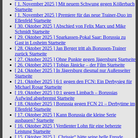
[ 1. November 2025 ]
Mit neuem Schwung gegen Köllerbach
Startseite
[ 1. November 2025 ]
Premiere für das neue Trainer-Duo im
Ellenfeld
Startseite
[ 30. Oktober 2025 ]
Abschied von Felix Marx und Mike
Schmidt
Startseite
[ 29. Oktober 2025 ]
Sparkassen-Pokal Saar: Borussia zu
Gast in Losheim
Startseite
[ 28. Oktober 2025 ]
Jan Berger tritt als Borussen-Trainer
zurück
Startseite
[ 27. Oktober 2025 ]
Ohne Punkte gegen Jägersburg
Startseite
[ 26. Oktober 2025 ]
Tobias Jänicke – der Film
Startseite
[ 24. Oktober 2025 ]
In Jägersburg diesmal nur Außenseiter
Startseite
[ 21. Oktober 2025 ]
6:1 gegen den FCN: Ein Derbysieg für
Michael Rosar
Startseite
[ 19. Oktober 2025 ]
0:1 gegen Limbach – Borussias
Aufwind abgebremst
Startseite
[ 18. Oktober 2025 ]
Borussia gegen FCN 21 – Derbytime im
Ellenfeld
Startseite
[ 17. Oktober 2025 ]
Kann Borussia die kleine Serie
ausbauen?
Startseite
[ 16. Oktober 2025 ]
Verdienter Lohn für eine beherzte
Leistung
Startseite
[ 15. Oktober 2025 ]
„Chrissie“ hätte seine helle Freude