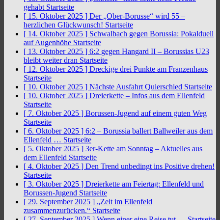
gehabt
Startseite
[ 15. Oktober 2025 ]
Der „Ober-Borusse“ wird 55 –
herzlichen Glückwunsch!
Startseite
[ 14. Oktober 2025 ]
Schwalbach gegen Borussia: Pokalduell
auf Augenhöhe
Startseite
[ 13. Oktober 2025 ]
6:2 gegen Hangard II – Borussias U23
bleibt weiter dran
Startseite
[ 12. Oktober 2025 ]
Dreckige drei Punkte am Franzenhaus
Startseite
[ 10. Oktober 2025 ]
Nächste Ausfahrt Quierschied
Startseite
[ 10. Oktober 2025 ]
Dreierkette – Infos aus dem Ellenfeld
Startseite
[ 7. Oktober 2025 ]
Borussen-Jugend auf einem guten Weg
Startseite
[ 6. Oktober 2025 ]
6:2 – Borussia ballert Ballweiler aus dem
Ellenfeld …
Startseite
[ 5. Oktober 2025 ]
3er-Kette am Sonntag – Aktuelles aus
dem Ellenfeld
Startseite
[ 4. Oktober 2025 ]
Den Trend unbedingt ins Positive drehen!
Startseite
[ 3. Oktober 2025 ]
Dreierkette am Feiertag: Ellenfeld und
Borussen-Jugend
Startseite
[ 29. September 2025 ]
„Zeit im Ellenfeld
zusammenzurücken.“
Startseite
[ 27. September 2025 ]
Wenn einer eine Reise tut …
Startseite