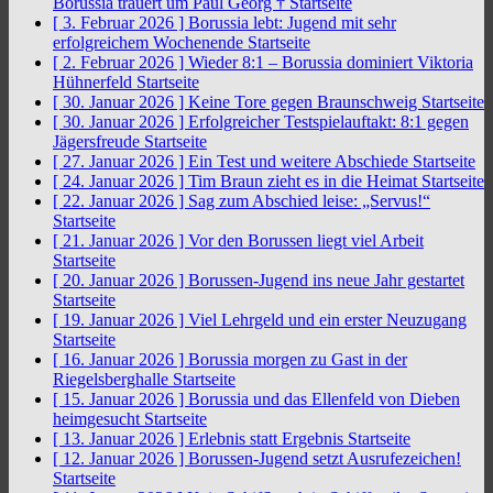
Borussia trauert um Paul Georg †
Startseite
[ 3. Februar 2026 ]
Borussia lebt: Jugend mit sehr
erfolgreichem Wochenende
Startseite
[ 2. Februar 2026 ]
Wieder 8:1 – Borussia dominiert Viktoria
Hühnerfeld
Startseite
[ 30. Januar 2026 ]
Keine Tore gegen Braunschweig
Startseite
[ 30. Januar 2026 ]
Erfolgreicher Testspielauftakt: 8:1 gegen
Jägersfreude
Startseite
[ 27. Januar 2026 ]
Ein Test und weitere Abschiede
Startseite
[ 24. Januar 2026 ]
Tim Braun zieht es in die Heimat
Startseite
[ 22. Januar 2026 ]
Sag zum Abschied leise: „Servus!“
Startseite
[ 21. Januar 2026 ]
Vor den Borussen liegt viel Arbeit
Startseite
[ 20. Januar 2026 ]
Borussen-Jugend ins neue Jahr gestartet
Startseite
[ 19. Januar 2026 ]
Viel Lehrgeld und ein erster Neuzugang
Startseite
[ 16. Januar 2026 ]
Borussia morgen zu Gast in der
Riegelsberghalle
Startseite
[ 15. Januar 2026 ]
Borussia und das Ellenfeld von Dieben
heimgesucht
Startseite
[ 13. Januar 2026 ]
Erlebnis statt Ergebnis
Startseite
[ 12. Januar 2026 ]
Borussen-Jugend setzt Ausrufezeichen!
Startseite