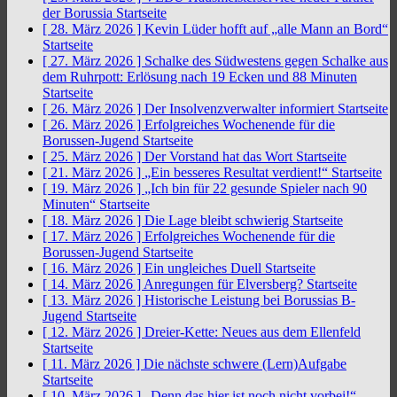
der Borussia
Startseite
[ 28. März 2026 ]
Kevin Lüder hofft auf „alle Mann an Bord“
Startseite
[ 27. März 2026 ]
Schalke des Südwestens gegen Schalke aus
dem Ruhrpott: Erlösung nach 19 Ecken und 88 Minuten
Startseite
[ 26. März 2026 ]
Der Insolvenzverwalter informiert
Startseite
[ 26. März 2026 ]
Erfolgreiches Wochenende für die
Borussen-Jugend
Startseite
[ 25. März 2026 ]
Der Vorstand hat das Wort
Startseite
[ 21. März 2026 ]
„Ein besseres Resultat verdient!“
Startseite
[ 19. März 2026 ]
„Ich bin für 22 gesunde Spieler nach 90
Minuten“
Startseite
[ 18. März 2026 ]
Die Lage bleibt schwierig
Startseite
[ 17. März 2026 ]
Erfolgreiches Wochenende für die
Borussen-Jugend
Startseite
[ 16. März 2026 ]
Ein ungleiches Duell
Startseite
[ 14. März 2026 ]
Anregungen für Elversberg?
Startseite
[ 13. März 2026 ]
Historische Leistung bei Borussias B-
Jugend
Startseite
[ 12. März 2026 ]
Dreier-Kette: Neues aus dem Ellenfeld
Startseite
[ 11. März 2026 ]
Die nächste schwere (Lern)Aufgabe
Startseite
[ 10. März 2026 ]
„Denn das hier ist noch nicht vorbei!“