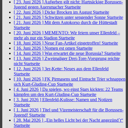
[ 23. Juni 2026 ]
Aufgeben gilt nicht: Hartnäckige Borussen-
Jugend gegen Auersmacher
Startseite
[ 22. Juni 2026 ]
Dicke Brocken im August
Startseite
[ 21. Juni 2026 ]
Schwitzen unter sengender Sonne
Startseite
[ 21. Juni 2026 ]
Mit dem Autokorso durch die Hüttestadt
Startseite
[ 20. Juni 2026 ]
MEMENTO: Wir feiern unser Ellenfeld –
mehr als nur ein Stadion
Startseite
[ 18. Juni 2026 ]
Neue Fan-Artikel eingetroffen!
Startseite
[ 16. Juni 2026 ]
Nomen est omen
Startseite
[ 14. Juni 2026 ]
Was erwartet die neue Borussia?
Startseite
[ 13. Juni 2026 ]
Zweimaliger Drei-Tore-Vorsprung reichte
nicht
Startseite
[ 12. Juni 2026 ]
3er-Kette: Neues aus dem Ellenfeld
Startseite
[ 10. Juni 2026 ]
FK Pirmasens und Eintracht Trier schnappen
sich Kurt-Gluding-Cup
Startseite
[ 4. Juni 2026 ]
Da spielen, wo einst Stars kickten: 22 Teams
kämpfen um den Kurt-Gluding-Cup
Startseite
[ 3. Juni 2026 ]
Ellenfeld-Kulisse: Namen und Notizen
Startseite
[ 1. Juni 2026 ]
Titel und Vizemeisterschaft für die Borussen-
Jugend!
Startseite
[ 28. Mai 2026 ]
„Ein helles Licht bei der Nacht angezünd´t“
Startseite