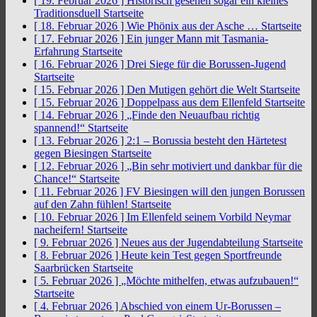
[ 19. Februar 2026 ]
Historisch gesehen sogar ein kleines
Traditionsduell
Startseite
[ 18. Februar 2026 ]
Wie Phönix aus der Asche …
Startseite
[ 17. Februar 2026 ]
Ein junger Mann mit Tasmania-
Erfahrung
Startseite
[ 16. Februar 2026 ]
Drei Siege für die Borussen-Jugend
Startseite
[ 15. Februar 2026 ]
Den Mutigen gehört die Welt
Startseite
[ 15. Februar 2026 ]
Doppelpass aus dem Ellenfeld
Startseite
[ 14. Februar 2026 ]
„Finde den Neuaufbau richtig
spannend!“
Startseite
[ 13. Februar 2026 ]
2:1 – Borussia besteht den Härtetest
gegen Biesingen
Startseite
[ 12. Februar 2026 ]
„Bin sehr motiviert und dankbar für die
Chance!“
Startseite
[ 11. Februar 2026 ]
FV Biesingen will den jungen Borussen
auf den Zahn fühlen!
Startseite
[ 10. Februar 2026 ]
Im Ellenfeld seinem Vorbild Neymar
nacheifern!
Startseite
[ 9. Februar 2026 ]
Neues aus der Jugendabteilung
Startseite
[ 8. Februar 2026 ]
Heute kein Test gegen Sportfreunde
Saarbrücken
Startseite
[ 5. Februar 2026 ]
„Möchte mithelfen, etwas aufzubauen!“
Startseite
[ 4. Februar 2026 ]
Abschied von einem Ur-Borussen –