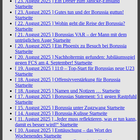
[ 23. August 2025 ]
Ein Dreier zum Jänicke-Einstand
Startseite
[ 23. August 2025 ]
Gutes tun und der Borussia guttun!
Startseite
[ 22. August 2025 ]
Wohin geht die Reise der Borussia?
Startseite
[ 21. August 2025 ]
Borussias VAR – der Mann mit dem
untrüglichen Auge
Startseite
[ 20. August 2025 ]
Ein Phoenix zu Besuch bei Borussia
Startseite
[ 20. August 2025 ]
Nachholtermin gefunden: Jubiläumsspiel
gegen FCS am 4. September!
Startseite
[ 19. August 2025 ]
11:0 – Top-Start für Borussias neue U23
Startseite
[ 18. August 2025 ]
Offensivverstärkung für Borussia
Startseite
[ 18. August 2025 ]
Namen und Notizen …
Startseite
[ 17. August 2025 ]
Borussias Statement: 5:1 gegen Rastpfuhl
Startseite
[ 15. August 2025 ]
Borussia unter Zugzwang
Startseite
[ 14. August 2025 ]
Borussia-Kulisse
Startseite
[ 11. August 2025 ]
„Jeder muss reflektieren, was er tun kann,
damit es besser wird!“
Startseite
[ 10. August 2025 ]
Enttäuschung – das Wort des
Wochenendes
Startseite