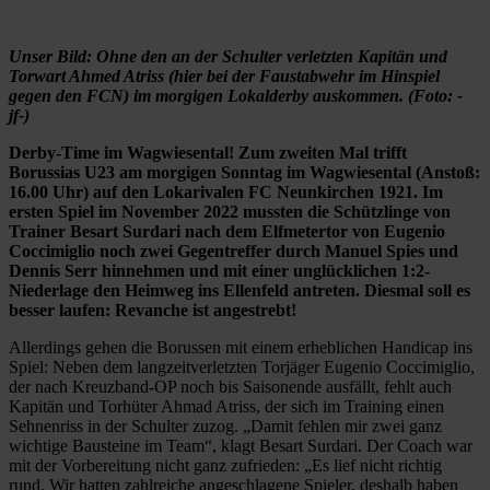
Unser Bild: Ohne den an der Schulter verletzten Kapitän und
Torwart Ahmed Atriss (hier bei der Faustabwehr im Hinspiel
gegen den FCN) im morgigen Lokalderby auskommen. (Foto: -
jf-)
Derby-Time im Wagwiesental! Zum zweiten Mal trifft
Borussias U23 am morgigen Sonntag im Wagwiesental (Anstoß:
16.00 Uhr) auf den Lokarivalen FC Neunkirchen 1921. Im
ersten Spiel im November 2022 mussten die Schützlinge von
Trainer Besart Surdari nach dem Elfmetertor von Eugenio
Coccimiglio noch zwei Gegentreffer durch Manuel Spies und
Dennis Serr hinnehmen und mit einer unglücklichen 1:2-
Niederlage den Heimweg ins Ellenfeld antreten. Diesmal soll es
besser laufen: Revanche ist angestrebt!
Allerdings gehen die Borussen mit einem erheblichen Handicap ins
Spiel: Neben dem langzeitverletzten Torjäger Eugenio Coccimiglio,
der nach Kreuzband-OP noch bis Saisonende ausfällt, fehlt auch
Kapitän und Torhüter Ahmad Atriss, der sich im Training einen
Sehnenriss in der Schulter zuzog. „Damit fehlen mir zwei ganz
wichtige Bausteine im Team“, klagt Besart Surdari. Der Coach war
mit der Vorbereitung nicht ganz zufrieden: „Es lief nicht richtig
rund. Wir hatten zahlreiche angeschlagene Spieler, deshalb haben