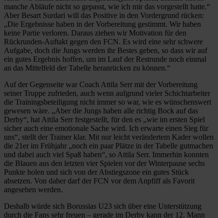
manche Abläufe nicht so gepasst, wie ich mir das vorgestellt hatte.“
Aber Besart Surdari will das Positive in den Vordergrund rücken:
„Die Ergebnisse haben in der Vorbereitung gestimmt. Wir haben
keine Partie verloren. Daraus ziehen wir Motivation für den
Rückrunden-Auftakt gegen den FCN. Es wird eine sehr schwere
Aufgabe, doch die Jungs werden ihr Bestes geben, so dass wir auf
ein gutes Ergebnis hoffen, um im Lauf der Restrunde noch einmal
an das Mittelfeld der Tabelle heranrücken zu können.“
Auf der Gegenseite war Coach Attila Serr mit der Vorbereitung
seiner Truppe zufrieden, auch wenn aufgrund vieler Schichtarbeiter
die Trainingsbeteiligung nicht immer so war, wie es wünschenswert
gewesen wäre. „Aber die Jungs haben alle richtig Bock auf das
Derby“, hat Attila Serr festgestellt, für den es „wie im ersten Spiel
sicher auch eine emotionale Sache wird. Ich erwarte einen Sieg für
uns“, stellt der Trainer klar. Mit nur leicht verändertem Kader wollen
die 21er im Frühjahr „noch ein paar Plätze in der Tabelle gutmachen
und dabei auch viel Spaß haben“, so Attila Serr. Immerhin konnten
die Blauen aus den letzten vier Spielen vor der Winterpause sechs
Punkte holen und sich von der Abstiegszone ein gutes Stück
absetzen. Von daher darf der FCN vor dem Anpfiff als Favorit
angesehen werden.
Deshalb würde sich Borussias U23 sich über eine Unterstützung
durch die Fans sehr freuen – gerade im Derby kann der 12. Mann