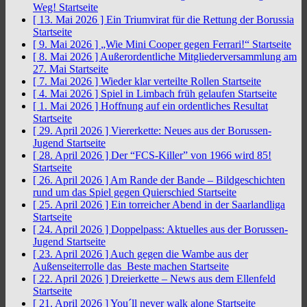
Weg!
Startseite
[ 13. Mai 2026 ]
Ein Triumvirat für die Rettung der Borussia
Startseite
[ 9. Mai 2026 ]
„Wie Mini Cooper gegen Ferrari!“
Startseite
[ 8. Mai 2026 ]
Außerordentliche Mitgliederversammlung am
27. Mai
Startseite
[ 7. Mai 2026 ]
Wieder klar verteilte Rollen
Startseite
[ 4. Mai 2026 ]
Spiel in Limbach früh gelaufen
Startseite
[ 1. Mai 2026 ]
Hoffnung auf ein ordentliches Resultat
Startseite
[ 29. April 2026 ]
Viererkette: Neues aus der Borussen-
Jugend
Startseite
[ 28. April 2026 ]
Der “FCS-Killer” von 1966 wird 85!
Startseite
[ 26. April 2026 ]
Am Rande der Bande – Bildgeschichten
rund um das Spiel gegen Quierschied
Startseite
[ 25. April 2026 ]
Ein torreicher Abend in der Saarlandliga
Startseite
[ 24. April 2026 ]
Doppelpass: Aktuelles aus der Borussen-
Jugend
Startseite
[ 23. April 2026 ]
Auch gegen die Wambe aus der
Außenseiterrolle das Beste machen
Startseite
[ 22. April 2026 ]
Dreierkette – News aus dem Ellenfeld
Startseite
[ 21. April 2026 ]
You´ll never walk alone
Startseite