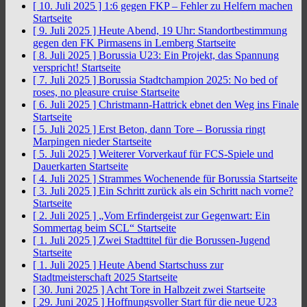
[ 10. Juli 2025 ]
1:6 gegen FKP – Fehler zu Helfern machen
Startseite
[ 9. Juli 2025 ]
Heute Abend, 19 Uhr: Standortbestimmung
gegen den FK Pirmasens in Lemberg
Startseite
[ 8. Juli 2025 ]
Borussia U23: Ein Projekt, das Spannung
verspricht!
Startseite
[ 7. Juli 2025 ]
Borussia Stadtchampion 2025: No bed of
roses, no pleasure cruise
Startseite
[ 6. Juli 2025 ]
Christmann-Hattrick ebnet den Weg ins Finale
Startseite
[ 5. Juli 2025 ]
Erst Beton, dann Tore – Borussia ringt
Marpingen nieder
Startseite
[ 5. Juli 2025 ]
Weiterer Vorverkauf für FCS-Spiele und
Dauerkarten
Startseite
[ 4. Juli 2025 ]
Strammes Wochenende für Borussia
Startseite
[ 3. Juli 2025 ]
Ein Schritt zurück als ein Schritt nach vorne?
Startseite
[ 2. Juli 2025 ]
„Vom Erfindergeist zur Gegenwart: Ein
Sommertag beim SCL“
Startseite
[ 1. Juli 2025 ]
Zwei Stadttitel für die Borussen-Jugend
Startseite
[ 1. Juli 2025 ]
Heute Abend Startschuss zur
Stadtmeisterschaft 2025
Startseite
[ 30. Juni 2025 ]
Acht Tore in Halbzeit zwei
Startseite
[ 29. Juni 2025 ]
Hoffnungsvoller Start für die neue U23