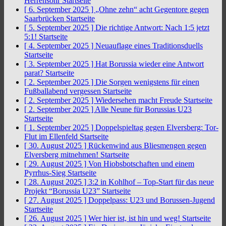
Herrensohr
Startseite
[ 6. September 2025 ]
„Ohne zehn“ acht Gegentore gegen
Saarbrücken
Startseite
[ 5. September 2025 ]
Die richtige Antwort: Nach 1:5 jetzt
5:1!
Startseite
[ 4. September 2025 ]
Neuauflage eines Traditionsduells
Startseite
[ 3. September 2025 ]
Hat Borussia wieder eine Antwort
parat?
Startseite
[ 2. September 2025 ]
Die Sorgen wenigstens für einen
Fußballabend vergessen
Startseite
[ 2. September 2025 ]
Wiedersehen macht Freude
Startseite
[ 2. September 2025 ]
Alle Neune für Borussias U23
Startseite
[ 1. September 2025 ]
Doppelspieltag gegen Elversberg: Tor-
Flut im Ellenfeld
Startseite
[ 30. August 2025 ]
Rückenwind aus Bliesmengen gegen
Elversberg mitnehmen!
Startseite
[ 29. August 2025 ]
Von Hiobsbotschaften und einem
Pyrrhus-Sieg
Startseite
[ 28. August 2025 ]
3:2 in Kohlhof – Top-Start für das neue
Projekt “Borussia U23”
Startseite
[ 27. August 2025 ]
Doppelpass: U23 und Borussen-Jugend
Startseite
[ 26. August 2025 ]
Wer hier ist, ist hin und weg!
Startseite