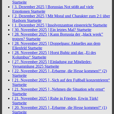
Startseite
[ 3. Dezember 2025 ]
Borussias Not stößt auf viele
Emotionen
Startseite
[ 2. Dezember 2025 ]
Mit Moral und Charakter zum 2:1 über
Hasborn
Startseite
[ 1. Dezember 2025 ]
Insolvenzantrag eingereicht
Startseite
[ 30. November 2025 ]
Ein letztes Mal?
Startseite
[ 28. November 2025 ]
Kann Borussia der „black week”
trotzen?
Startseite
[ 28. November 2025 ]
Doppelpass: Aktuelles aus dem
Ellenfeld
Startseite
[ 28. November 2025 ]
Horst Buhtz und das „Ei des
Kolumbus“
Startseite
[ 27. November 2025 ]
Einladung zur Mitglieder-
Versammlung 2025
Startseite
[ 22. November 2025 ]
„Erbarme, die Hesse kommen!“ (2)
Startseite
[ 21. November 2025 ]
„Sich auf den Fußball konzentrieren“
Startseite
[ 21. November 2025 ]
„Nehmen die Situation sehr ernst“
Startseite
[ 21. November 2025 ]
Ruhe in Frieden, Erwin Türk!
Startseite
[ 20. November 2025 ]
„Erbarme, die Hesse kommen!“ (1)
Startseite