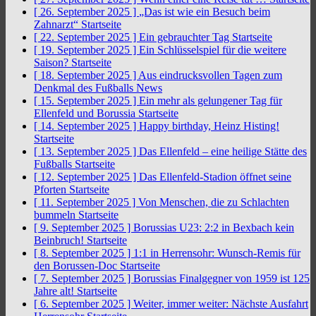
[ 26. September 2025 ]
„Das ist wie ein Besuch beim
Zahnarzt“
Startseite
[ 22. September 2025 ]
Ein gebrauchter Tag
Startseite
[ 19. September 2025 ]
Ein Schlüsselspiel für die weitere
Saison?
Startseite
[ 18. September 2025 ]
Aus eindrucksvollen Tagen zum
Denkmal des Fußballs
News
[ 15. September 2025 ]
Ein mehr als gelungener Tag für
Ellenfeld und Borussia
Startseite
[ 14. September 2025 ]
Happy birthday, Heinz Histing!
Startseite
[ 13. September 2025 ]
Das Ellenfeld – eine heilige Stätte des
Fußballs
Startseite
[ 12. September 2025 ]
Das Ellenfeld-Stadion öffnet seine
Pforten
Startseite
[ 11. September 2025 ]
Von Menschen, die zu Schlachten
bummeln
Startseite
[ 9. September 2025 ]
Borussias U23: 2:2 in Bexbach kein
Beinbruch!
Startseite
[ 8. September 2025 ]
1:1 in Herrensohr: Wunsch-Remis für
den Borussen-Doc
Startseite
[ 7. September 2025 ]
Borussias Finalgegner von 1959 ist 125
Jahre alt!
Startseite
[ 6. September 2025 ]
Weiter, immer weiter: Nächste Ausfahrt