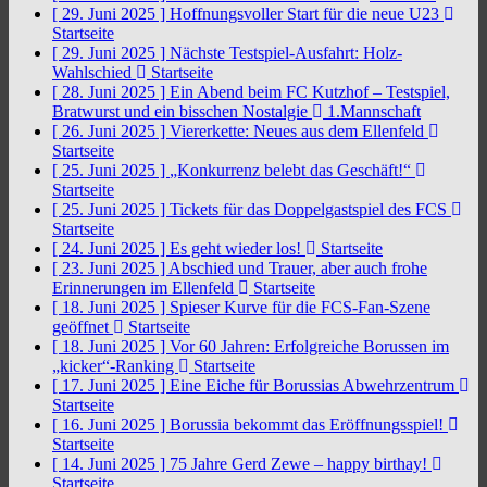
[ 29. Juni 2025 ]
Hoffnungsvoller Start für die neue U23
Startseite
[ 29. Juni 2025 ]
Nächste Testspiel-Ausfahrt: Holz-
Wahlschied
Startseite
[ 28. Juni 2025 ]
Ein Abend beim FC Kutzhof – Testspiel,
Bratwurst und ein bisschen Nostalgie
1.Mannschaft
[ 26. Juni 2025 ]
Viererkette: Neues aus dem Ellenfeld
Startseite
[ 25. Juni 2025 ]
„Konkurrenz belebt das Geschäft!“
Startseite
[ 25. Juni 2025 ]
Tickets für das Doppelgastspiel des FCS
Startseite
[ 24. Juni 2025 ]
Es geht wieder los!
Startseite
[ 23. Juni 2025 ]
Abschied und Trauer, aber auch frohe
Erinnerungen im Ellenfeld
Startseite
[ 18. Juni 2025 ]
Spieser Kurve für die FCS-Fan-Szene
geöffnet
Startseite
[ 18. Juni 2025 ]
Vor 60 Jahren: Erfolgreiche Borussen im
„kicker“-Ranking
Startseite
[ 17. Juni 2025 ]
Eine Eiche für Borussias Abwehrzentrum
Startseite
[ 16. Juni 2025 ]
Borussia bekommt das Eröffnungsspiel!
Startseite
[ 14. Juni 2025 ]
75 Jahre Gerd Zewe – happy birthay!
Startseite