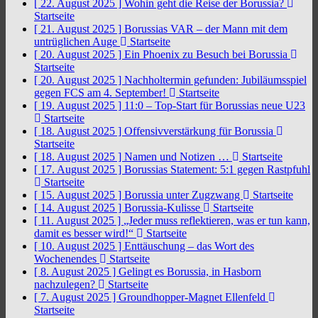
[ 22. August 2025 ]
Wohin geht die Reise der Borussia?
Startseite
[ 21. August 2025 ]
Borussias VAR – der Mann mit dem
untrüglichen Auge
Startseite
[ 20. August 2025 ]
Ein Phoenix zu Besuch bei Borussia
Startseite
[ 20. August 2025 ]
Nachholtermin gefunden: Jubiläumsspiel
gegen FCS am 4. September!
Startseite
[ 19. August 2025 ]
11:0 – Top-Start für Borussias neue U23
Startseite
[ 18. August 2025 ]
Offensivverstärkung für Borussia
Startseite
[ 18. August 2025 ]
Namen und Notizen …
Startseite
[ 17. August 2025 ]
Borussias Statement: 5:1 gegen Rastpfuhl
Startseite
[ 15. August 2025 ]
Borussia unter Zugzwang
Startseite
[ 14. August 2025 ]
Borussia-Kulisse
Startseite
[ 11. August 2025 ]
„Jeder muss reflektieren, was er tun kann,
damit es besser wird!“
Startseite
[ 10. August 2025 ]
Enttäuschung – das Wort des
Wochenendes
Startseite
[ 8. August 2025 ]
Gelingt es Borussia, in Hasborn
nachzulegen?
Startseite
[ 7. August 2025 ]
Groundhopper-Magnet Ellenfeld
Startseite