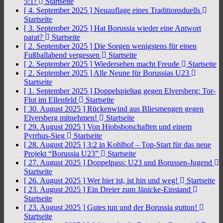
5:1!
Startseite
[ 4. September 2025 ]
Neuauflage eines Traditionsduells
Startseite
[ 3. September 2025 ]
Hat Borussia wieder eine Antwort
parat?
Startseite
[ 2. September 2025 ]
Die Sorgen wenigstens für einen
Fußballabend vergessen
Startseite
[ 2. September 2025 ]
Wiedersehen macht Freude
Startseite
[ 2. September 2025 ]
Alle Neune für Borussias U23
Startseite
[ 1. September 2025 ]
Doppelspieltag gegen Elversberg: Tor-
Flut im Ellenfeld
Startseite
[ 30. August 2025 ]
Rückenwind aus Bliesmengen gegen
Elversberg mitnehmen!
Startseite
[ 29. August 2025 ]
Von Hiobsbotschaften und einem
Pyrrhus-Sieg
Startseite
[ 28. August 2025 ]
3:2 in Kohlhof – Top-Start für das neue
Projekt “Borussia U23”
Startseite
[ 27. August 2025 ]
Doppelpass: U23 und Borussen-Jugend
Startseite
[ 26. August 2025 ]
Wer hier ist, ist hin und weg!
Startseite
[ 23. August 2025 ]
Ein Dreier zum Jänicke-Einstand
Startseite
[ 23. August 2025 ]
Gutes tun und der Borussia guttun!
Startseite