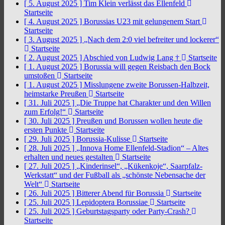
[ 5. August 2025 ]
Tim Klein verlässt das Ellenfeld
Startseite
[ 4. August 2025 ]
Borussias U23 mit gelungenem Start
Startseite
[ 3. August 2025 ]
„Nach dem 2:0 viel befreiter und lockerer“
Startseite
[ 2. August 2025 ]
Abschied von Ludwig Lang †
Startseite
[ 1. August 2025 ]
Borussia will gegen Reisbach den Bock
umstoßen
Startseite
[ 1. August 2025 ]
Misslungene zweite Borussen-Halbzeit,
heimstarke Preußen
Startseite
[ 31. Juli 2025 ]
„Die Truppe hat Charakter und den Willen
zum Erfolg!“
Startseite
[ 30. Juli 2025 ]
Preußen und Borussen wollen heute die
ersten Punkte
Startseite
[ 29. Juli 2025 ]
Borussia-Kulisse
Startseite
[ 28. Juli 2025 ]
„Innova Home Ellenfeld-Stadion“ – Altes
erhalten und neues gestalten
Startseite
[ 27. Juli 2025 ]
„Kinderinsel“, „Kükenkoje“, Saarpfalz-
Werkstatt“ und der Fußball als „schönste Nebensache der
Welt“
Startseite
[ 26. Juli 2025 ]
Bitterer Abend für Borussia
Startseite
[ 25. Juli 2025 ]
Lepidoptera Borussiae
Startseite
[ 25. Juli 2025 ]
Geburtstagsparty oder Party-Crash?
Startseite