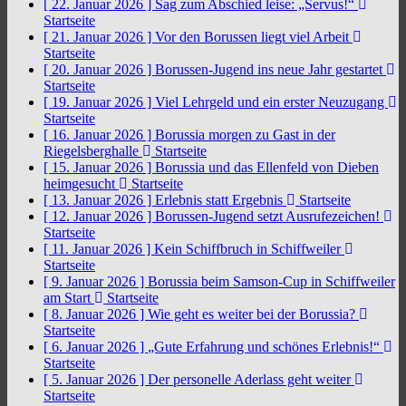
[ 22. Januar 2026 ]
Sag zum Abschied leise: „Servus!“
Startseite
[ 21. Januar 2026 ]
Vor den Borussen liegt viel Arbeit
Startseite
[ 20. Januar 2026 ]
Borussen-Jugend ins neue Jahr gestartet
Startseite
[ 19. Januar 2026 ]
Viel Lehrgeld und ein erster Neuzugang
Startseite
[ 16. Januar 2026 ]
Borussia morgen zu Gast in der
Riegelsberghalle
Startseite
[ 15. Januar 2026 ]
Borussia und das Ellenfeld von Dieben
heimgesucht
Startseite
[ 13. Januar 2026 ]
Erlebnis statt Ergebnis
Startseite
[ 12. Januar 2026 ]
Borussen-Jugend setzt Ausrufezeichen!
Startseite
[ 11. Januar 2026 ]
Kein Schiffbruch in Schiffweiler
Startseite
[ 9. Januar 2026 ]
Borussia beim Samson-Cup in Schiffweiler
am Start
Startseite
[ 8. Januar 2026 ]
Wie geht es weiter bei der Borussia?
Startseite
[ 6. Januar 2026 ]
„Gute Erfahrung und schönes Erlebnis!“
Startseite
[ 5. Januar 2026 ]
Der personelle Aderlass geht weiter
Startseite