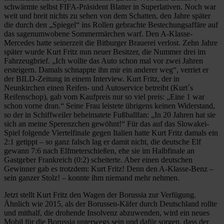
schwärmte selbst FIFA-Präsident Blatter in Superlativen. Noch war
weit und breit nichts zu sehen von dem Schatten, den Jahre später
die durch den „Spiegel“ ins Rollen gebrachte Bestechungsaffäre auf
das sagenumwobene Sommermärchen warf. Den A-Klasse-
Mercedes hatte seinerzeit die Bitburger Brauerei verlost. Zehn Jahre
später wurde Kurt Fritz nun neuer Besitzer, die Nummer drei im
Fahrzeugbrief. „Ich wollte das Auto schon mal vor zwei Jahren
ersteigern. Damals schnappte ihn mir ein anderer weg“, verriet er
der BILD-Zeitung in einem Interview. Kurt Fritz, der in
Neunkirchen einen Reifen- und Autoservice betreibt (Kurt´s
Reifenschop), gab vom Kaufpreis nur so viel preis: „Eine 1 war
schon vorne dran.“ Seine Frau leistete übrigens keinen Widerstand,
so der in Schiffweiler beheimatete Fußballfan: „In 20 Jahren hat sie
sich an meine Sperenzchen gewöhnt!“ Für das auf das Slowakei-
Spiel folgende Viertelfinale gegen Italien hatte Kurt Fritz damals ein
2:1 getippt – so ganz falsch lag er damit nicht, die deutsche Elf
gewann 7:6 nach Elfmeterschießen, ehe sie im Halbfinale an
Gastgeber Frankreich (0:2) scheiterte. Aber einen deutschen
Gewinner gab es trotzdem: Kurt Fritz! Denn den A-Klasse-Benz –
sein ganzer Stolz! – konnte ihm niemand mehr nehmen.
Jetzt stellt Kurt Fritz den Wagen der Borussia zur Verfügung.
Ähnlich wie 2015, als der Borussen-Käfer durch Deutschland rollte
und mithalf, die drohende Insolvenz abzuwenden, wird ein neues
Mobil für die Borussia unterwegs sein und dafür sorgen, dass der