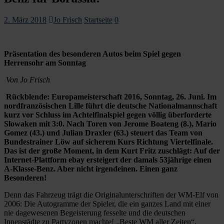
2. März 2018
Jo Frisch
Startseite
0
Präsentation des besonderen Autos beim Spiel gegen
Herrensohr am Sonntag
Von Jo Frisch
Rückblende: Europameisterschaft 2016, Sonntag, 26. Juni. Im
nordfranzösischen Lille führt die deutsche Nationalmannschaft
kurz vor Schluss im Achtelfinalspiel gegen völlig überforderte
Slowaken mit 3:0. Nach Toren von Jerome Boateng (8.), Mario
Gomez (43.) und Julian Draxler (63.) steuert das Team von
Bundestrainer Löw auf sicherem Kurs Richtung Viertelfinale.
Das ist der große Moment, in dem Kurt Fritz zuschlägt: Auf der
Internet-Plattform ebay ersteigert der damals 53jährige einen
A-Klasse-Benz. Aber nicht irgendeinen. Einen ganz
Besonderen!
Denn das Fahrzeug trägt die Originalunterschriften der WM-Elf von
2006: Die Autogramme der Spieler, die ein ganzes Land mit einer
nie dagewesenen Begeisterung fesselte und die deutschen
Innenstädte zu Partyzonen machte! „Beste WM aller Zeiten“,