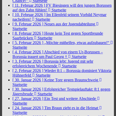
Chance!“
Startseite
[ 11. Februar 2026 ]
FV Biesingen will den jungen Borussen
auf den Zahn fühlen!
Startseite
[ 10. Februar 2026 ]
Im Ellenfeld seinem Vorbild Neymar
nacheifern!
Startseite
[ 9. Februar 2026 ]
Neues aus der Jugendabteilung
Startseite
[ 8. Februar 2026 ]
Heute kein Test gegen Sportfreunde
Saarbrücken
Startseite
[ 5. Februar 2026 ]
„Möchte mithelfen, etwas aufzubauen!“
Startseite
[ 4. Februar 2026 ]
Abschied von einem Ur-Borussen –
Borussia trauert um Paul Georg †
Startseite
[ 3. Februar 2026 ]
Borussia lebt: Jugend mit sehr
erfolgreichem Wochenende
Startseite
[ 2. Februar 2026 ]
Wieder 8:1 – Borussia dominiert Viktoria
Hühnerfeld
Startseite
[ 30. Januar 2026 ]
Keine Tore gegen Braunschweig
Startseite
[ 30. Januar 2026 ]
Erfolgreicher Testspielauftakt: 8:1 gegen
Jägersfreude
Startseite
[ 27. Januar 2026 ]
Ein Test und weitere Abschiede
Startseite
[ 24. Januar 2026 ]
Tim Braun zieht es in die Heimat
Startseite