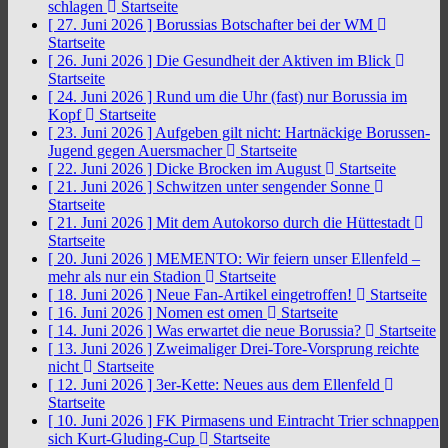
schlagen
Startseite
[ 27. Juni 2026 ]
Borussias Botschafter bei der WM
Startseite
[ 26. Juni 2026 ]
Die Gesundheit der Aktiven im Blick
Startseite
[ 24. Juni 2026 ]
Rund um die Uhr (fast) nur Borussia im
Kopf
Startseite
[ 23. Juni 2026 ]
Aufgeben gilt nicht: Hartnäckige Borussen-
Jugend gegen Auersmacher
Startseite
[ 22. Juni 2026 ]
Dicke Brocken im August
Startseite
[ 21. Juni 2026 ]
Schwitzen unter sengender Sonne
Startseite
[ 21. Juni 2026 ]
Mit dem Autokorso durch die Hüttestadt
Startseite
[ 20. Juni 2026 ]
MEMENTO: Wir feiern unser Ellenfeld –
mehr als nur ein Stadion
Startseite
[ 18. Juni 2026 ]
Neue Fan-Artikel eingetroffen!
Startseite
[ 16. Juni 2026 ]
Nomen est omen
Startseite
[ 14. Juni 2026 ]
Was erwartet die neue Borussia?
Startseite
[ 13. Juni 2026 ]
Zweimaliger Drei-Tore-Vorsprung reichte
nicht
Startseite
[ 12. Juni 2026 ]
3er-Kette: Neues aus dem Ellenfeld
Startseite
[ 10. Juni 2026 ]
FK Pirmasens und Eintracht Trier schnappen
sich Kurt-Gluding-Cup
Startseite