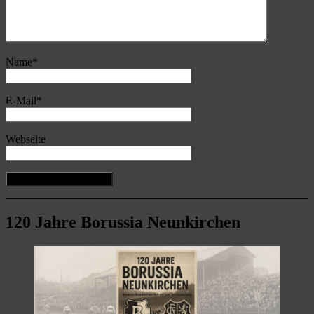
Name
*
E-Mail
*
Webseite
120 Jahre Borussia Neunkirchen