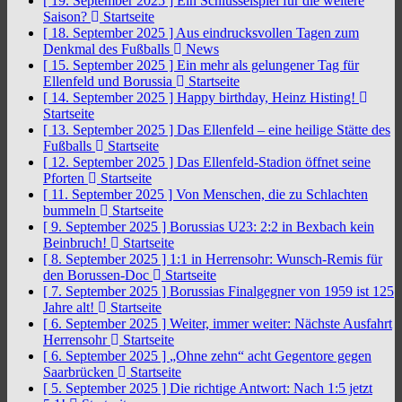
[ 19. September 2025 ]
Ein Schlüsselspiel für die weitere
Saison?
Startseite
[ 18. September 2025 ]
Aus eindrucksvollen Tagen zum
Denkmal des Fußballs
News
[ 15. September 2025 ]
Ein mehr als gelungener Tag für
Ellenfeld und Borussia
Startseite
[ 14. September 2025 ]
Happy birthday, Heinz Histing!
Startseite
[ 13. September 2025 ]
Das Ellenfeld – eine heilige Stätte des
Fußballs
Startseite
[ 12. September 2025 ]
Das Ellenfeld-Stadion öffnet seine
Pforten
Startseite
[ 11. September 2025 ]
Von Menschen, die zu Schlachten
bummeln
Startseite
[ 9. September 2025 ]
Borussias U23: 2:2 in Bexbach kein
Beinbruch!
Startseite
[ 8. September 2025 ]
1:1 in Herrensohr: Wunsch-Remis für
den Borussen-Doc
Startseite
[ 7. September 2025 ]
Borussias Finalgegner von 1959 ist 125
Jahre alt!
Startseite
[ 6. September 2025 ]
Weiter, immer weiter: Nächste Ausfahrt
Herrensohr
Startseite
[ 6. September 2025 ]
„Ohne zehn“ acht Gegentore gegen
Saarbrücken
Startseite
[ 5. September 2025 ]
Die richtige Antwort: Nach 1:5 jetzt