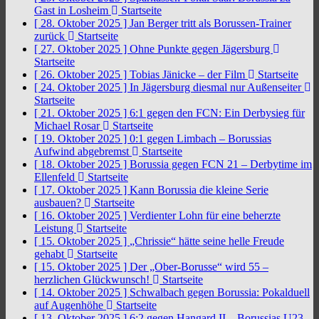
Gast in Losheim
Startseite
[ 28. Oktober 2025 ]
Jan Berger tritt als Borussen-Trainer
zurück
Startseite
[ 27. Oktober 2025 ]
Ohne Punkte gegen Jägersburg
Startseite
[ 26. Oktober 2025 ]
Tobias Jänicke – der Film
Startseite
[ 24. Oktober 2025 ]
In Jägersburg diesmal nur Außenseiter
Startseite
[ 21. Oktober 2025 ]
6:1 gegen den FCN: Ein Derbysieg für
Michael Rosar
Startseite
[ 19. Oktober 2025 ]
0:1 gegen Limbach – Borussias
Aufwind abgebremst
Startseite
[ 18. Oktober 2025 ]
Borussia gegen FCN 21 – Derbytime im
Ellenfeld
Startseite
[ 17. Oktober 2025 ]
Kann Borussia die kleine Serie
ausbauen?
Startseite
[ 16. Oktober 2025 ]
Verdienter Lohn für eine beherzte
Leistung
Startseite
[ 15. Oktober 2025 ]
„Chrissie“ hätte seine helle Freude
gehabt
Startseite
[ 15. Oktober 2025 ]
Der „Ober-Borusse“ wird 55 –
herzlichen Glückwunsch!
Startseite
[ 14. Oktober 2025 ]
Schwalbach gegen Borussia: Pokalduell
auf Augenhöhe
Startseite
[ 13. Oktober 2025 ]
6:2 gegen Hangard II – Borussias U23