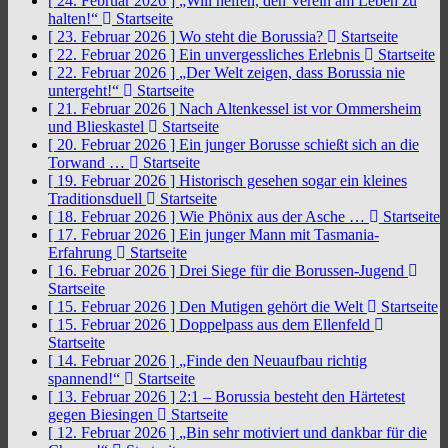
[ 24. Februar 2026 ]
„Will helfen, den Verein am Leben zu
halten!“
Startseite
[ 23. Februar 2026 ]
Wo steht die Borussia?
Startseite
[ 22. Februar 2026 ]
Ein unvergessliches Erlebnis
Startseite
[ 22. Februar 2026 ]
„Der Welt zeigen, dass Borussia nie
untergeht!“
Startseite
[ 21. Februar 2026 ]
Nach Altenkessel ist vor Ommersheim
und Blieskastel
Startseite
[ 20. Februar 2026 ]
Ein junger Borusse schießt sich an die
Torwand …
Startseite
[ 19. Februar 2026 ]
Historisch gesehen sogar ein kleines
Traditionsduell
Startseite
[ 18. Februar 2026 ]
Wie Phönix aus der Asche …
Startseite
[ 17. Februar 2026 ]
Ein junger Mann mit Tasmania-
Erfahrung
Startseite
[ 16. Februar 2026 ]
Drei Siege für die Borussen-Jugend
Startseite
[ 15. Februar 2026 ]
Den Mutigen gehört die Welt
Startseite
[ 15. Februar 2026 ]
Doppelpass aus dem Ellenfeld
Startseite
[ 14. Februar 2026 ]
„Finde den Neuaufbau richtig
spannend!“
Startseite
[ 13. Februar 2026 ]
2:1 – Borussia besteht den Härtetest
gegen Biesingen
Startseite
[ 12. Februar 2026 ]
„Bin sehr motiviert und dankbar für die