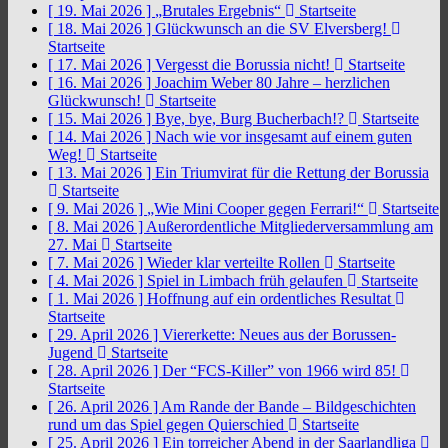
[ 19. Mai 2026 ]
„Brutales Ergebnis“
Startseite
[ 18. Mai 2026 ]
Glückwunsch an die SV Elversberg!
Startseite
[ 17. Mai 2026 ]
Vergesst die Borussia nicht!
Startseite
[ 16. Mai 2026 ]
Joachim Weber 80 Jahre – herzlichen
Glückwunsch!
Startseite
[ 15. Mai 2026 ]
Bye, bye, Burg Bucherbach!?
Startseite
[ 14. Mai 2026 ]
Nach wie vor insgesamt auf einem guten
Weg!
Startseite
[ 13. Mai 2026 ]
Ein Triumvirat für die Rettung der Borussia
Startseite
[ 9. Mai 2026 ]
„Wie Mini Cooper gegen Ferrari!“
Startseite
[ 8. Mai 2026 ]
Außerordentliche Mitgliederversammlung am
27. Mai
Startseite
[ 7. Mai 2026 ]
Wieder klar verteilte Rollen
Startseite
[ 4. Mai 2026 ]
Spiel in Limbach früh gelaufen
Startseite
[ 1. Mai 2026 ]
Hoffnung auf ein ordentliches Resultat
Startseite
[ 29. April 2026 ]
Viererkette: Neues aus der Borussen-
Jugend
Startseite
[ 28. April 2026 ]
Der “FCS-Killer” von 1966 wird 85!
Startseite
[ 26. April 2026 ]
Am Rande der Bande – Bildgeschichten
rund um das Spiel gegen Quierschied
Startseite
[ 25. April 2026 ]
Ein torreicher Abend in der Saarlandliga