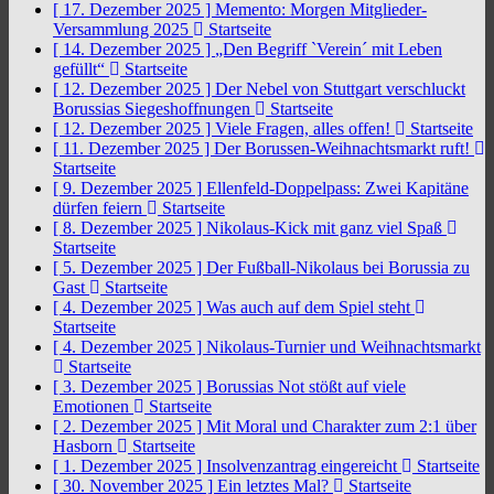
[ 17. Dezember 2025 ]
Memento: Morgen Mitglieder-
Versammlung 2025
Startseite
[ 14. Dezember 2025 ]
„Den Begriff `Verein´ mit Leben
gefüllt“
Startseite
[ 12. Dezember 2025 ]
Der Nebel von Stuttgart verschluckt
Borussias Siegeshoffnungen
Startseite
[ 12. Dezember 2025 ]
Viele Fragen, alles offen!
Startseite
[ 11. Dezember 2025 ]
Der Borussen-Weihnachtsmarkt ruft!
Startseite
[ 9. Dezember 2025 ]
Ellenfeld-Doppelpass: Zwei Kapitäne
dürfen feiern
Startseite
[ 8. Dezember 2025 ]
Nikolaus-Kick mit ganz viel Spaß
Startseite
[ 5. Dezember 2025 ]
Der Fußball-Nikolaus bei Borussia zu
Gast
Startseite
[ 4. Dezember 2025 ]
Was auch auf dem Spiel steht
Startseite
[ 4. Dezember 2025 ]
Nikolaus-Turnier und Weihnachtsmarkt
Startseite
[ 3. Dezember 2025 ]
Borussias Not stößt auf viele
Emotionen
Startseite
[ 2. Dezember 2025 ]
Mit Moral und Charakter zum 2:1 über
Hasborn
Startseite
[ 1. Dezember 2025 ]
Insolvenzantrag eingereicht
Startseite
[ 30. November 2025 ]
Ein letztes Mal?
Startseite