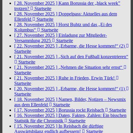
[ 28. November 2025 ]
Kann Borussia der „black week”
trotzen?
Startseite
[ 28. November 2025 ]
Doppelpass: Aktuelles aus dem
Ellenfeld
Startseite
[ 28. November 2025 ]
Horst Buhtz und das „Ei des
Kolumbus“
Startseite
[ 27. November 2025 ]
Einladung zur Mitglieder-
Versammlung 2025
Startseite
[ 22. November 2025 ]
„Erbarme, die Hesse kommen!“ (2)
Startseite
[ 21. November 2025 ]
„Sich auf den Fußball konzentrieren“
Startseite
[ 21. November 2025 ]
„Nehmen die Situation sehr ernst“
Startseite
[ 21. November 2025 ]
Ruhe in Frieden, Erwin Türk!
Startseite
[ 20. November 2025 ]
„Erbarme, die Hesse kommen!“ (1)
Startseite
[ 18. November 2025 ]
Namen, Bilder, Notizen – Newsmix
aus dem Ellenfeld
Startseite
[ 17. November 2025 ]
Borussia rockt Reisbach
Startseite
[ 16. November 2025 ]
Daten, Fakten, Zahlen: Ein bisschen
Statistik für die Chronistik
Startseite
[ 15. November 2025 ]
In Reisbach die dürftige
Auswärtsbilanz endlich aufbessern!
Startseite