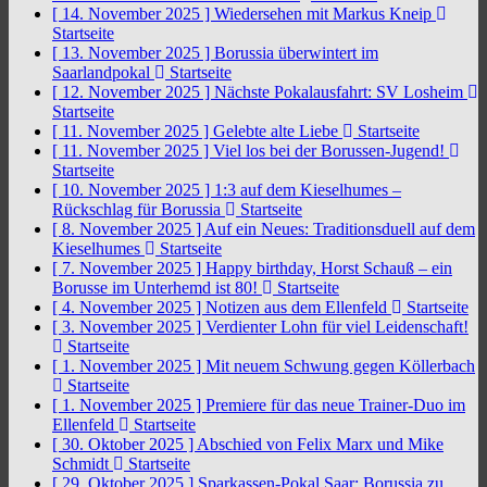
[ 14. November 2025 ]
Wiedersehen mit Markus Kneip
Startseite
[ 13. November 2025 ]
Borussia überwintert im
Saarlandpokal
Startseite
[ 12. November 2025 ]
Nächste Pokalausfahrt: SV Losheim
Startseite
[ 11. November 2025 ]
Gelebte alte Liebe
Startseite
[ 11. November 2025 ]
Viel los bei der Borussen-Jugend!
Startseite
[ 10. November 2025 ]
1:3 auf dem Kieselhumes –
Rückschlag für Borussia
Startseite
[ 8. November 2025 ]
Auf ein Neues: Traditionsduell auf dem
Kieselhumes
Startseite
[ 7. November 2025 ]
Happy birthday, Horst Schauß – ein
Borusse im Unterhemd ist 80!
Startseite
[ 4. November 2025 ]
Notizen aus dem Ellenfeld
Startseite
[ 3. November 2025 ]
Verdienter Lohn für viel Leidenschaft!
Startseite
[ 1. November 2025 ]
Mit neuem Schwung gegen Köllerbach
Startseite
[ 1. November 2025 ]
Premiere für das neue Trainer-Duo im
Ellenfeld
Startseite
[ 30. Oktober 2025 ]
Abschied von Felix Marx und Mike
Schmidt
Startseite
[ 29. Oktober 2025 ]
Sparkassen-Pokal Saar: Borussia zu