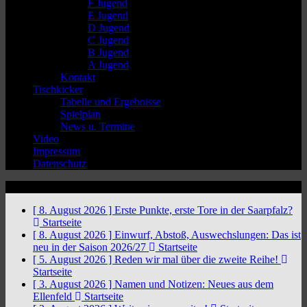
F Jugend
E Jugend
D Jugend
C Jugend
B Jugend
A Jugend
Kontakt
Tischkicker
Tabelle und Ergebnisse
Spielplan
News u. Termine
Video
Impressum
Datenschutz
News Ticker
[ 8. August 2026 ]
Erste Punkte, erste Tore in der Saarpfalz?
Startseite
[ 8. August 2026 ]
Einwurf, Abstoß, Auswechslungen: Das ist
neu in der Saison 2026/27
Startseite
[ 5. August 2026 ]
Reden wir mal über die zweite Reihe!
Startseite
[ 3. August 2026 ]
Namen und Notizen: Neues aus dem
Ellenfeld
Startseite