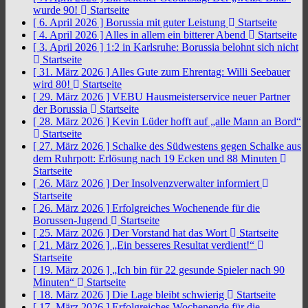
wurde 90!
Startseite
[ 6. April 2026 ]
Borussia mit guter Leistung
Startseite
[ 4. April 2026 ]
Alles in allem ein bitterer Abend
Startseite
[ 3. April 2026 ]
1:2 in Karlsruhe: Borussia belohnt sich nicht
Startseite
[ 31. März 2026 ]
Alles Gute zum Ehrentag: Willi Seebauer
wird 80!
Startseite
[ 29. März 2026 ]
VEBU Hausmeisterservice neuer Partner
der Borussia
Startseite
[ 28. März 2026 ]
Kevin Lüder hofft auf „alle Mann an Bord“
Startseite
[ 27. März 2026 ]
Schalke des Südwestens gegen Schalke aus
dem Ruhrpott: Erlösung nach 19 Ecken und 88 Minuten
Startseite
[ 26. März 2026 ]
Der Insolvenzverwalter informiert
Startseite
[ 26. März 2026 ]
Erfolgreiches Wochenende für die
Borussen-Jugend
Startseite
[ 25. März 2026 ]
Der Vorstand hat das Wort
Startseite
[ 21. März 2026 ]
„Ein besseres Resultat verdient!“
Startseite
[ 19. März 2026 ]
„Ich bin für 22 gesunde Spieler nach 90
Minuten“
Startseite
[ 18. März 2026 ]
Die Lage bleibt schwierig
Startseite
[ 17. März 2026 ]
Erfolgreiches Wochenende für die