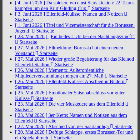
[ 4. Juni 2026 ]
Da spielen, wo einst Stars kickten: 22 Teams
kämpfen um den Kurt-Gluding-Cup
Startseite
[ 3. Juni 2026 ]
Ellenfeld-Kulisse: Namen und Notizen
Startseite
[ 1. Juni 2026 ]
Titel und Vizemeisterschaft für die Borussen-
Jugend!
Startseite
[ 28. Mai 2026 ]
„Ein helles Licht bei der Nacht angezünd´t“
Startseite
[ 27. Mai 2026 ]
Eilmeldung: Borussia hat einen neuen
Vorstand!
Startseite
[ 27. Mai 2026 ]
Wieder große Begeisterung für das Kleinod
Ellenfeld-Stadion
Startseite
[ 26. Mai 2026 ]
Memento: Außerordentliche
Mitgliederversammlung morgen am 27. Mai!
Startseite
[ 26. Mai 2026 ]
Ellenfeld-Kulisse: Abschied in Bildern
Startseite
[ 25. Mai 2026 ]
Emotionaler Saisonabschluss vor guter
Kulisse
Startseite
[ 23. Mai 2026 ]
Die vier Musketiere aus dem Ellenfeld
Startseite
[ 23. Mai 2026 ]
3er-Kette: Namen und Notizen aus dem
Ellenfeld
Startseite
[ 22. Mai 2026 ]
Abschied von der Saarlandliga
Startseite
[ 20. Mai 2026 ]
Deftige Schlappe, erstes Borussen-Tor und
ein Spielabbruch
Startseite