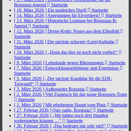
Borussen-Jugend
Startseite
[ 16. März 2026 ]
Ein ungleiches Duell
Startseite
[ 14. März 2026 ]
Anregungen für Elversberg?
Startseite
[ 13. März 2026 ]
Historische Leistung bei Borussias B-
Jugend
Startseite
[ 12. März 2026 ]
Dreier-Kette: Neues aus dem Ellenfeld
Startseite
[ 11. März 2026 ]
Die nächste schwere (Lern)Aufgabe
Startseite
[ 10. März 2026 ]
„Denn das hier ist noch nicht vorbei!“
Startseite
[ 9. März 2026 ]
Lehrstunde gegen Bliesmengen
Startseite
[ 7. März 2026 ]
Entwicklungserlebnisse statt Ergebnisse
Startseite
[ 5. März 2026 ]
„Der nächste Kandidat für die ZDF-
Torwand!“
Startseite
[ 3. März 2026 ]
Außenseiter Borussia
Startseite
[ 2. März 2026 ]
Viel Zuspruch für das junge Borussen-Team
Startseite
[ 1. März 2026 ]
Mit erhobenem Haupt vom Platz
Startseite
[ 27. Februar 2026 ]
Quo vadis, Borussia?
Startseite
[ 27. Februar 2026 ]
„Wir hätten noch drei Stunden
weiterspielen können …“
Startseite
[ 26. Februar 2026 ]
„Das bedeutet mir sehr viel!“
Startseite