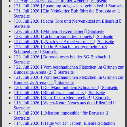
[ 2. August 2026 ]
Weiter, immer weiter!
Startseite
[ 31. Juli 2026 ]
Spannung steigt – jetzt geht´s los!
Startseite
[ 31. Juli 2026 ]
Ein Neinkerjer Bub führt die Borussia an
Startseite
[ 30. Juli 2026 ]
Sechs Tore und Nervenkitzel im Ellenfeld
Startseite
[ 29. Juli 2026 ]
Mit dem Herzen dabei
Startseite
[ 28. Juli 2026 ]
Licht am Ende des Tunnels
Startseite
[ 27. Juli 2026 ]
„Noch viel Arbeit vor uns!“
Startseite
[ 25. Juli 2026 ]
1:0 in Bexbach – morgen beim TuS
Schönenberg
Startseite
[ 23. Juli 2026 ]
Borussia testet bei der SG Bexbach
Startseite
[ 22. Juli 2026 ]
Vom beschaulichen Plätzchen im Grünen zur
Bundesliga-Arena (2)
Startseite
[ 21. Juli 2026 ]
Vom beschaulichen Plätzchen im Grünen zur
Bundesliga-Arena (1)
Startseite
[ 20. Juli 2026 ]
Der Mann mit dem Schnauzer
Startseite
[ 19. Juli 2026 ]
Blood, sweat and tears
Startseite
[ 17. Juli 2026 ]
Kein Test in Merchweiler!
Startseite
[ 15. Juli 2026 ]
Vierer-Kette: Neues aus dem Ellenfeld
Startseite
[ 15. Juli 2026 ]
„Mission impossible“ für Borussia
Startseite
[ 14. Juli 2026 ]
Heute vor 114 Jahren: Ellenfeld-Stadion