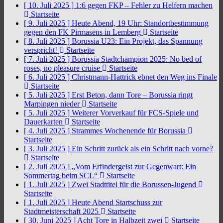
[ 10. Juli 2025 ]
1:6 gegen FKP – Fehler zu Helfern machen
Startseite
[ 9. Juli 2025 ]
Heute Abend, 19 Uhr: Standortbestimmung
gegen den FK Pirmasens in Lemberg
Startseite
[ 8. Juli 2025 ]
Borussia U23: Ein Projekt, das Spannung
verspricht!
Startseite
[ 7. Juli 2025 ]
Borussia Stadtchampion 2025: No bed of
roses, no pleasure cruise
Startseite
[ 6. Juli 2025 ]
Christmann-Hattrick ebnet den Weg ins Finale
Startseite
[ 5. Juli 2025 ]
Erst Beton, dann Tore – Borussia ringt
Marpingen nieder
Startseite
[ 5. Juli 2025 ]
Weiterer Vorverkauf für FCS-Spiele und
Dauerkarten
Startseite
[ 4. Juli 2025 ]
Strammes Wochenende für Borussia
Startseite
[ 3. Juli 2025 ]
Ein Schritt zurück als ein Schritt nach vorne?
Startseite
[ 2. Juli 2025 ]
„Vom Erfindergeist zur Gegenwart: Ein
Sommertag beim SCL“
Startseite
[ 1. Juli 2025 ]
Zwei Stadttitel für die Borussen-Jugend
Startseite
[ 1. Juli 2025 ]
Heute Abend Startschuss zur
Stadtmeisterschaft 2025
Startseite
[ 30. Juni 2025 ]
Acht Tore in Halbzeit zwei
Startseite