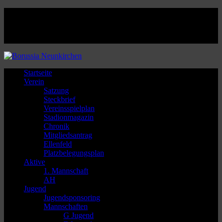
Facebook
Twitter
Instagram
Youtube
Startseite
Verein
Satzung
Steckbrief
Vereinsspielplan
Stadionmagazin
Chronik
Mitgliedsantrag
Ellenfeld
Platzbelegungsplan
Aktive
1. Mannschaft
AH
Jugend
Jugendsponsoring
Mannschaften
G Jugend