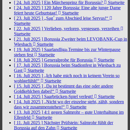
[ 24. Juli 2025 ]
Ein Märchenprinz für Borussia?
Startseite
[ 24. Juli 2025 ]
120 Jahre Borussia: Eine alte junge Dame
feiert heute Geburtstag!
Startseite
[ 23. Juli 2025 ]
„Sag´ zum Abschied leise Servus!“
Startseite
[ 22. Juli 2025 ]
Verlieben, verloren, vergessen, verzeihen
Startseite
[ 21. Juli 2025 ]
Borussia Zweiter beim LEVOBANK-Cup in
Wiesbach
Startseite
[ 19. Juli 2025 ]
Saarlandliga-Termine bis zur Winterpause
stehen fest
Startseite
[ 18. Juli 2025 ]
Generalprobe für Borussia
Startseite
[ 17. Juli 2025 ]
Borussia beim Stadionfest in Wiesbach zu
Gast
Startseite
[ 16. Juli 2025 ]
„Ich habe mich noch in keinem Verein so
wohlgefühlt!“
Startseite
[ 15. Juli 2025 ]
„Da ist bestimmt das eine oder andere
Goldkehlchen dabei!“
Startseite
[ 14. Juli 2025 ]
Saarbrücken-Spiel verlegt!
Startseite
[ 14. Juli 2025 ]
„Nicht wo der einzelne steht, zählt, sondern
dass wir zusammenstehen!“
Startseite
[ 13. Juli 2025 ]
4:1 gegen Salmrohr – gute Unterhaltung im
Ellenfeld
Startseite
[ 11. Juli 2025 ]
Nächster Prüfstein: Salmrohr fühlt der
Borussia auf den Zahn
Startseite