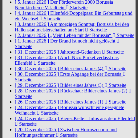
[ 5. Januar 2026 ]
Der Förderverein 2000 Borussia
Neunkirchen e.V. lädt ein
Startseite
[ 4. Januar 2026 ]
Ellenfeld-Doppelpass: Ein Geburtstag und
ein Wechsel
Startseite
[ 3. Januar 2026 ]
Am morgigen Sonntag: Borussia bei den
Hallenstadtmeisterschaften am Start
Startseite
[ 2. Januar 2026 ]
„Mein Leben mit der Borussia“
Startseite
[ 1. Januar 2026 ]
Der Brand ist noch nicht gelöscht
Startseite
[ 31. Dezember 2025 ]
Jahresend-Gedanken
Startseite
[ 31. Dezember 2025 ]
Auch Nico Purket verlässt das
Ellenfeld
Startseite
[ 30. Dezember 2025 ]
Bilder eines Jahres (4)
Startseite
[ 30. Dezember 2025 ]
Erste Abgänge bei der Borussia
Startseite
[ 29. Dezember 2025 ]
Bilder eines Jahres (3)
Startseite
[ 28. Dezember 2025 ]
Rückschau: Bilder eines Jahres (2)
Startseite
[ 26. Dezember 2025 ]
Bilder eines Jahres (1)
Startseite
[ 24. Dezember 2025 ]
Borussia wünscht eine gesegnete
Weihnacht
Startseite
[ 24. Dezember 2025 ]
Vierer-Kette – Infos aus dem Ellenfeld
Startseite
[ 20. Dezember 2025 ]
Zwischen Horroszenario und
Hoffnungsschimmer
Startseite