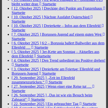
bleibt weiter dran
Startseite
[ 12. Oktober 2025 ]
Dreckige drei Punkte am Franzenhaus
Startseite
[ 10. Oktober 2025 ]
Nächste Ausfahrt Quierschied
Startseite
[ 10. Oktober 2025 ]
Dreierkette – Infos aus dem Ellenfeld
Startseite
[ 7. Oktober 2025 ]
Borussen-Jugend auf einem guten Weg
Startseite
[ 6. Oktober 2025 ]
6:2 – Borussia ballert Ballweiler aus dem
Ellenfeld …
Startseite
[ 5. Oktober 2025 ]
3er-Kette am Sonntag – Aktuelles aus
dem Ellenfeld
Startseite
[ 4. Oktober 2025 ]
Den Trend unbedingt ins Positive drehen!
Startseite
[ 3. Oktober 2025 ]
Dreierkette am Feiertag: Ellenfeld und
Borussen-Jugend
Startseite
[ 29. September 2025 ]
„Zeit im Ellenfeld
zusammenzurücken.“
Startseite
[ 27. September 2025 ]
Wenn einer eine Reise tut …
Startseite
[ 26. September 2025 ]
„Das ist wie ein Besuch beim
Zahnarzt“
Startseite
[ 22. September 2025 ]
Ein gebrauchter Tag
Startseite