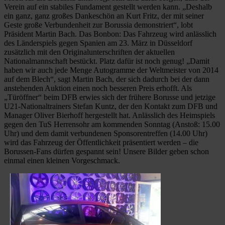
Verein auf ein stabiles Fundament gestellt werden kann. „Deshalb
ein ganz, ganz großes Dankeschön an Kurt Fritz, der mit seiner
Geste große Verbundenheit zur Borussia demonstriert“, lobt
Präsident Martin Bach. Das Bonbon: Das Fahrzeug wird anlässlich
des Länderspiels gegen Spanien am 23. März in Düsseldorf
zusätzlich mit den Originalunterschriften der aktuellen
Nationalmannschaft bestückt. Platz dafür ist noch genug! „Damit
haben wir auch jede Menge Autogramme der Weltmeister von 2014
auf dem Blech“, sagt Martin Bach, der sich dadurch bei der dann
anstehenden Auktion einen noch besseren Preis erhofft. Als
„Türöffner“ beim DFB erwies sich der frühere Borusse und jetzige
U21-Nationaltrainers Stefan Kuntz, der den Kontakt zum DFB und
Manager Oliver Bierhoff hergestellt hat. Anlässlich des Heimspiels
gegen den TuS Herrensohr am kommenden Sonntag (Anstoß: 15.00
Uhr) und dem damit verbundenen Sponsorentreffen (14.00 Uhr)
wird das Fahrzeug der Öffentlichkeit präsentiert werden – die
Borussen-Fans dürfen gespannt sein! Unsere Bilder geben schon
einmal einen kleinen Vorgeschmack.