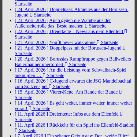
Startseite
[ 24. April 2026 ]
Doppelpass: Aktuelles aus der Borussen-
Jugend
Startseite
[ 23. April 2026 ]
Auch gegen die Wambe aus der
Außenseiterrolle das Beste machen
Startseite
[ 22. April 2026 ]
Dreierkette – News aus dem Ellenfeld
Startseite
[ 21. April 2026 ]
You´ll never walk alone
Startseite
[ 21. April 2026 ]
Doppelpass mit der Borussen-Jugend
Startseite
[ 20. April 2026 ]
Borussias Rumpftruppe gegen Ballweilers
Ballermänner überfordert
Startseite
[ 17. April 2026 ]
An die Leistung vom Schwalbach-Spiel
anknüpfen …
Startseite
[ 16. April 2026 ]
C-Jugend erwartet die JSG Mandelbachtal
zum Spitzenspiel
Startseite
[ 15. April 2026 ]
Vierer-Kette: Am Rande der Bande
Startseite
[ 14. April 2026 ]
Es geht weiter, immer weiter, immer weiter
voran!
Startseite
[ 11. April 2026 ]
Dreierkette: Infos aus dem Ellenfeld
Startseite
[ 11. April 2026 ]
Rückkehr für ein Spiel ins Ellenfeld-Stadion
Startseite
[ 7. April 2026 ]
Ein seltener Geburtstag: Der „weiße Blitz“