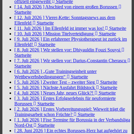
offiziell eingeweiht
Startseite
[ 14. Juli 2026 ]
Abschied von einem großen Borussen
Startseite
[ 12. Juli 2026 ]
Vierer-Kette: Sonntagsnews aus dem
Ellenfeld
Startseite
[ 11. Juli 2026 ]
Im Ellenfeld ist immer was los!
Startseite
[ 10. Juli 2026 ]
Mission Titelverteidigung
Startseite
[ 9. Juli 2026 ]
Ein erfahrener Physiotherapeut ist zurück im
Ellenfeld!
Startseite
[ 8. Juli 2026 ]
Wir stellen vor: Dhiyauldin Fouzi Souysi
Startseite
[ 7. Juli 2026 ]
Wir stellen vor: Darius-Constantin Cherascu
Startseite
[ 6. Juli 2026 ]
„Gute Trainingseinheit unter
Wettbewerbsbedingungen“
Startseite
[ 5. Juli 2026 ]
Zweiter Test – zweiter Sieg
Startseite
[ 5. Juli 2026 ]
Nächste Ausfahrt Bildstock
Startseite
[ 4. Juli 2026 ]
Neues Jahr, neues Glück?!
Startseite
[ 3. Juli 2026 ]
Erstes Erfolgserlebnis für neuformierte
Borussen
Startseite
[ 2. Juli 2026 ]
Erstes Vorbereitungsspiel: Wieweit trägt die
Trainingsarbeit schon Früchte?
Startseite
[ 1. Juli 2026 ]
Fixe Termine für Borussia in der Verbandsliga
Nord-Ost
Startseite
[ 28. Juni 2026 ]
Ein echtes Borussen-Herz hat aufgehört zu