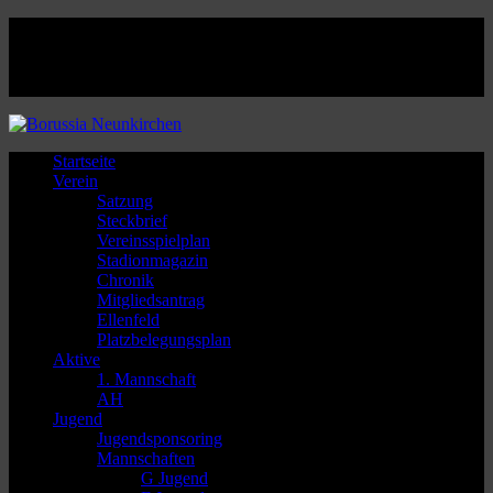
Facebook
Twitter
Instagram
Youtube
Startseite
Verein
Satzung
Steckbrief
Vereinsspielplan
Stadionmagazin
Chronik
Mitgliedsantrag
Ellenfeld
Platzbelegungsplan
Aktive
1. Mannschaft
AH
Jugend
Jugendsponsoring
Mannschaften
G Jugend