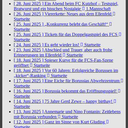
[ 28. Juni 2025 ]
Ein Abend beim FC Kutzhof – Testspiel,
Bratwurst und ein bisschen Nostalgie
1.Mannschaft
[ 26. Juni 2025 ]
Viererkette: Neues aus dem Ellenfeld
Startseite
[ 25. Juni 2025 ]
„Konkurrenz belebt das Geschäft!“
Startseite
[ 25. Juni 2025 ]
Tickets für das Doppelgastspiel des FCS
Startseite
[ 24. Juni 2025 ]
Es geht wieder los!
Startseite
[ 23. Juni 2025 ]
Abschied und Trauer, aber auch frohe
Erinnerungen im Ellenfeld
Startseite
[ 18. Juni 2025 ]
Spieser Kurve für die FCS-Fan-Szene
geöffnet
Startseite
[ 18. Juni 2025 ]
Vor 60 Jahren: Erfolgreiche Borussen im
„kicker“-Ranking
Startseite
[ 17. Juni 2025 ]
Eine Eiche für Borussias Abwehrzentrum
Startseite
[ 16. Juni 2025 ]
Borussia bekommt das Eröffnungsspiel!
Startseite
[ 14. Juni 2025 ]
75 Jahre Gerd Zewe – happy birthay!
Startseite
[ 13. Juni 2025 ]
Annemarie und Nino Fontanin: Zeitlebens
mit Borussia verbunden
Startseite
[ 12. Juni 2025 ]
Ganz im Sinne von Kurt Gluding
Startseite