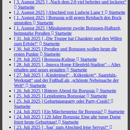
[ 3. August 2025 ]
„Nach dem 2:0 viel befreiter und lockerer“
Startseite
[ 2. August 2025 ]
Abschied von Ludwig Lang †
Startseite
[ 1. August 2025 ]
Borussia will gegen Reisbach den Bock
umstoßen
Startseite
[ 1. August 2025 ]
Misslungene zweite Borussen-Halbzeit,
heimstarke Preußen
Startseite
[ 31. Juli 2025 ]
„Die Truppe hat Charakter und den Willen
zum Erfolg!“
Startseite
[ 30. Juli 2025 ]
Preußen und Borussen wollen heute die
ersten Punkte
Startseite
[ 29. Juli 2025 ]
Borussia-Kulisse
Startseite
[ 28. Juli 2025 ]
„Innova Home Ellenfeld-Stadion“ – Altes
erhalten und neues gestalten
Startseite
[ 27. Juli 2025 ]
„Kinderinsel“, „Kükenkoje“, Saarpfalz-
Werkstatt“ und der Fußball als „schönste Nebensache der
Welt“
Startseite
[ 26. Juli 2025 ]
Bitterer Abend für Borussia
Startseite
[ 25. Juli 2025 ]
Lepidoptera Borussiae
Startseite
[ 25. Juli 2025 ]
Geburtstagsparty oder Party-Crash?
Startseite
[ 24. Juli 2025 ]
Ein Märchenprinz für Borussia?
Startseite
[ 24. Juli 2025 ]
120 Jahre Borussia: Eine alte junge Dame
feiert heute Geburtstag!
Startseite
[ 23. Juli 2025 ]
„Sag´ zum Abschied leise Servus!“