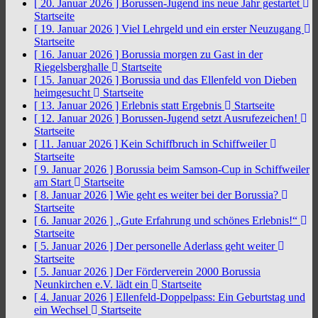
[ 20. Januar 2026 ]
Borussen-Jugend ins neue Jahr gestartet
Startseite
[ 19. Januar 2026 ]
Viel Lehrgeld und ein erster Neuzugang
Startseite
[ 16. Januar 2026 ]
Borussia morgen zu Gast in der
Riegelsberghalle
Startseite
[ 15. Januar 2026 ]
Borussia und das Ellenfeld von Dieben
heimgesucht
Startseite
[ 13. Januar 2026 ]
Erlebnis statt Ergebnis
Startseite
[ 12. Januar 2026 ]
Borussen-Jugend setzt Ausrufezeichen!
Startseite
[ 11. Januar 2026 ]
Kein Schiffbruch in Schiffweiler
Startseite
[ 9. Januar 2026 ]
Borussia beim Samson-Cup in Schiffweiler
am Start
Startseite
[ 8. Januar 2026 ]
Wie geht es weiter bei der Borussia?
Startseite
[ 6. Januar 2026 ]
„Gute Erfahrung und schönes Erlebnis!“
Startseite
[ 5. Januar 2026 ]
Der personelle Aderlass geht weiter
Startseite
[ 5. Januar 2026 ]
Der Förderverein 2000 Borussia
Neunkirchen e.V. lädt ein
Startseite
[ 4. Januar 2026 ]
Ellenfeld-Doppelpass: Ein Geburtstag und
ein Wechsel
Startseite