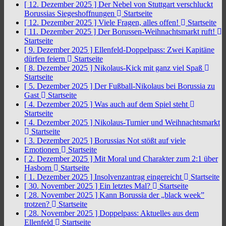
[ 12. Dezember 2025 ]
Der Nebel von Stuttgart verschluckt
Borussias Siegeshoffnungen
Startseite
[ 12. Dezember 2025 ]
Viele Fragen, alles offen!
Startseite
[ 11. Dezember 2025 ]
Der Borussen-Weihnachtsmarkt ruft!
Startseite
[ 9. Dezember 2025 ]
Ellenfeld-Doppelpass: Zwei Kapitäne
dürfen feiern
Startseite
[ 8. Dezember 2025 ]
Nikolaus-Kick mit ganz viel Spaß
Startseite
[ 5. Dezember 2025 ]
Der Fußball-Nikolaus bei Borussia zu
Gast
Startseite
[ 4. Dezember 2025 ]
Was auch auf dem Spiel steht
Startseite
[ 4. Dezember 2025 ]
Nikolaus-Turnier und Weihnachtsmarkt
Startseite
[ 3. Dezember 2025 ]
Borussias Not stößt auf viele
Emotionen
Startseite
[ 2. Dezember 2025 ]
Mit Moral und Charakter zum 2:1 über
Hasborn
Startseite
[ 1. Dezember 2025 ]
Insolvenzantrag eingereicht
Startseite
[ 30. November 2025 ]
Ein letztes Mal?
Startseite
[ 28. November 2025 ]
Kann Borussia der „black week”
trotzen?
Startseite
[ 28. November 2025 ]
Doppelpass: Aktuelles aus dem
Ellenfeld
Startseite