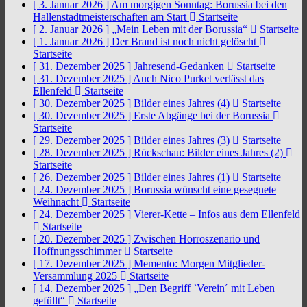
[ 3. Januar 2026 ]
Am morgigen Sonntag: Borussia bei den
Hallenstadtmeisterschaften am Start
Startseite
[ 2. Januar 2026 ]
„Mein Leben mit der Borussia“
Startseite
[ 1. Januar 2026 ]
Der Brand ist noch nicht gelöscht
Startseite
[ 31. Dezember 2025 ]
Jahresend-Gedanken
Startseite
[ 31. Dezember 2025 ]
Auch Nico Purket verlässt das
Ellenfeld
Startseite
[ 30. Dezember 2025 ]
Bilder eines Jahres (4)
Startseite
[ 30. Dezember 2025 ]
Erste Abgänge bei der Borussia
Startseite
[ 29. Dezember 2025 ]
Bilder eines Jahres (3)
Startseite
[ 28. Dezember 2025 ]
Rückschau: Bilder eines Jahres (2)
Startseite
[ 26. Dezember 2025 ]
Bilder eines Jahres (1)
Startseite
[ 24. Dezember 2025 ]
Borussia wünscht eine gesegnete
Weihnacht
Startseite
[ 24. Dezember 2025 ]
Vierer-Kette – Infos aus dem Ellenfeld
Startseite
[ 20. Dezember 2025 ]
Zwischen Horroszenario und
Hoffnungsschimmer
Startseite
[ 17. Dezember 2025 ]
Memento: Morgen Mitglieder-
Versammlung 2025
Startseite
[ 14. Dezember 2025 ]
„Den Begriff `Verein´ mit Leben
gefüllt“
Startseite