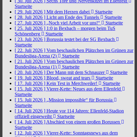
[ 30. Juli 2026 ]
Sechs Tore und Nervenkitzel im Ellenfeld
Startseite
[ 29. Juli 2026 ]
Mit dem Herzen dabei
Startseite
[ 28. Juli 2026 ]
Licht am Ende des Tunnels
Startseite
[ 27. Juli 2026 ]
„Noch viel Arbeit vor uns!“
Startseite
[ 25. Juli 2026 ]
1:0 in Bexbach – morgen beim TuS
Schönenberg
Startseite
[ 23. Juli 2026 ]
Borussia testet bei der SG Bexbach
Startseite
[ 22. Juli 2026 ]
Vom beschaulichen Plätzchen im Grünen zur
Bundesliga-Arena (2)
Startseite
[ 21. Juli 2026 ]
Vom beschaulichen Plätzchen im Grünen zur
Bundesliga-Arena (1)
Startseite
[ 20. Juli 2026 ]
Der Mann mit dem Schnauzer
Startseite
[ 19. Juli 2026 ]
Blood, sweat and tears
Startseite
[ 17. Juli 2026 ]
Kein Test in Merchweiler!
Startseite
[ 15. Juli 2026 ]
Vierer-Kette: Neues aus dem Ellenfeld
Startseite
[ 15. Juli 2026 ]
„Mission impossible“ für Borussia
Startseite
[ 14. Juli 2026 ]
Heute vor 114 Jahren: Ellenfeld-Stadion
offiziell eingeweiht
Startseite
[ 14. Juli 2026 ]
Abschied von einem großen Borussen
Startseite
[ 12. Juli 2026 ]
Vierer-Kette: Sonntagsnews aus dem