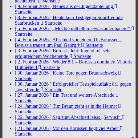
nacheifern!
Startseite
[ 9. Februar 2026 ]
Neues aus der Jugendabteilung
Startseite
[ 8. Februar 2026 ]
Heute kein Test gegen Sportfreunde
Saarbrücken
Startseite
[ 5. Februar 2026 ]
„Möchte mithelfen, etwas aufzubauen!“
Startseite
[ 4. Februar 2026 ]
Abschied von einem Ur-Borussen –
Borussia trauert um Paul Georg †
Startseite
[ 3. Februar 2026 ]
Borussia lebt: Jugend mit sehr
erfolgreichem Wochenende
Startseite
[ 2. Februar 2026 ]
Wieder 8:1 – Borussia dominiert Viktoria
Hühnerfeld
Startseite
[ 30. Januar 2026 ]
Keine Tore gegen Braunschweig
Startseite
[ 30. Januar 2026 ]
Erfolgreicher Testspielauftakt: 8:1 gegen
Jägersfreude
Startseite
[ 27. Januar 2026 ]
Ein Test und weitere Abschiede
Startseite
[ 24. Januar 2026 ]
Tim Braun zieht es in die Heimat
Startseite
[ 22. Januar 2026 ]
Sag zum Abschied leise: „Servus!“
Startseite
[ 21. Januar 2026 ]
Vor den Borussen liegt viel Arbeit
Startseite