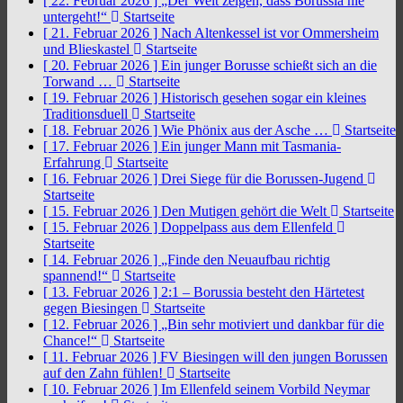
[ 22. Februar 2026 ]
„Der Welt zeigen, dass Borussia nie
untergeht!“
Startseite
[ 21. Februar 2026 ]
Nach Altenkessel ist vor Ommersheim
und Blieskastel
Startseite
[ 20. Februar 2026 ]
Ein junger Borusse schießt sich an die
Torwand …
Startseite
[ 19. Februar 2026 ]
Historisch gesehen sogar ein kleines
Traditionsduell
Startseite
[ 18. Februar 2026 ]
Wie Phönix aus der Asche …
Startseite
[ 17. Februar 2026 ]
Ein junger Mann mit Tasmania-
Erfahrung
Startseite
[ 16. Februar 2026 ]
Drei Siege für die Borussen-Jugend
Startseite
[ 15. Februar 2026 ]
Den Mutigen gehört die Welt
Startseite
[ 15. Februar 2026 ]
Doppelpass aus dem Ellenfeld
Startseite
[ 14. Februar 2026 ]
„Finde den Neuaufbau richtig
spannend!“
Startseite
[ 13. Februar 2026 ]
2:1 – Borussia besteht den Härtetest
gegen Biesingen
Startseite
[ 12. Februar 2026 ]
„Bin sehr motiviert und dankbar für die
Chance!“
Startseite
[ 11. Februar 2026 ]
FV Biesingen will den jungen Borussen
auf den Zahn fühlen!
Startseite
[ 10. Februar 2026 ]
Im Ellenfeld seinem Vorbild Neymar