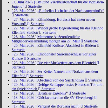
[ 1. Juni 2026 ]
Titel und Vizemeisterschaft für die Borussen-
Jugend!
Startseite
[ 28. Mai 2026 ]
„Ein helles Licht bei der Nacht angezünd´t“
Startseite
[ 27. Mai 2026 ]
Eilmeldung: Borussia hat einen neuen
Vorstand!
Startseite
[ 27. Mai 2026 ]
Wieder große Begeisterung für das Kleinod
Ellenfeld-Stadion
Startseite
[ 26. Mai 2026 ]
Memento: Außerordentliche
Mitgliederversammlung morgen am 27. Mai!
Startseite
[ 26. Mai 2026 ]
Ellenfeld-Kulisse: Abschied in Bildern
Startseite
[ 25. Mai 2026 ]
Emotionaler Saisonabschluss vor guter
Kulisse
Startseite
[ 23. Mai 2026 ]
Die vier Musketiere aus dem Ellenfeld
Startseite
[ 23. Mai 2026 ]
3er-Kette: Namen und Notizen aus dem
Ellenfeld
Startseite
[ 22. Mai 2026 ]
Abschied von der Saarlandliga
Startseite
[ 20. Mai 2026 ]
Deftige Schlappe, erstes Borussen-Tor und
ein Spielabbruch
Startseite
[ 19. Mai 2026 ]
„Brutales Ergebnis“
Startseite
[ 18. Mai 2026 ]
Glückwunsch an die SV Elversberg!
Startseite
[ 17. Mai 2026 ]
Vergesst die Borussia nicht!
Startseite