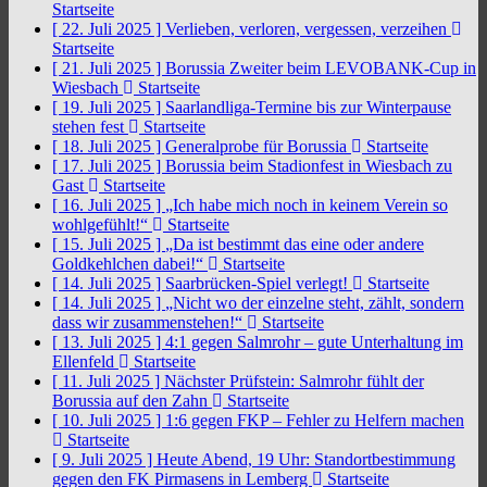
Startseite
[ 22. Juli 2025 ]
Verlieben, verloren, vergessen, verzeihen
Startseite
[ 21. Juli 2025 ]
Borussia Zweiter beim LEVOBANK-Cup in
Wiesbach
Startseite
[ 19. Juli 2025 ]
Saarlandliga-Termine bis zur Winterpause
stehen fest
Startseite
[ 18. Juli 2025 ]
Generalprobe für Borussia
Startseite
[ 17. Juli 2025 ]
Borussia beim Stadionfest in Wiesbach zu
Gast
Startseite
[ 16. Juli 2025 ]
„Ich habe mich noch in keinem Verein so
wohlgefühlt!“
Startseite
[ 15. Juli 2025 ]
„Da ist bestimmt das eine oder andere
Goldkehlchen dabei!“
Startseite
[ 14. Juli 2025 ]
Saarbrücken-Spiel verlegt!
Startseite
[ 14. Juli 2025 ]
„Nicht wo der einzelne steht, zählt, sondern
dass wir zusammenstehen!“
Startseite
[ 13. Juli 2025 ]
4:1 gegen Salmrohr – gute Unterhaltung im
Ellenfeld
Startseite
[ 11. Juli 2025 ]
Nächster Prüfstein: Salmrohr fühlt der
Borussia auf den Zahn
Startseite
[ 10. Juli 2025 ]
1:6 gegen FKP – Fehler zu Helfern machen
Startseite
[ 9. Juli 2025 ]
Heute Abend, 19 Uhr: Standortbestimmung
gegen den FK Pirmasens in Lemberg
Startseite