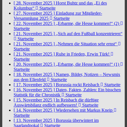
[ 28. November 2025 ]
Horst Buhtz und das „Ei des
Kolumbus“
Startseite
[ 27. November 2025 ]
Einladung zur Mitglieder-
Versammlung 2025
Startseite
[ 22. November 2025 ]
„Erbarme, die Hesse kommen!“ (2)
Startseite
[ 21. November 2025 ]
„Sich auf den Fußball konzentrieren“
Startseite
[ 21. November 2025 ]
„Nehmen die Situation sehr ernst“
Startseite
[ 21. November 2025 ]
Ruhe in Frieden, Erwin Türk!
Startseite
[ 20. November 2025 ]
„Erbarme, die Hesse kommen!“ (1)
Startseite
[ 18. November 2025 ]
Namen, Bilder, Notizen – Newsmix
aus dem Ellenfeld
Startseite
[ 17. November 2025 ]
Borussia rockt Reisbach
Startseite
[ 16. November 2025 ]
Daten, Fakten, Zahlen: Ein bisschen
Statistik für die Chronistik
Startseite
[ 15. November 2025 ]
In Reisbach die dürftige
Auswärtsbilanz endlich aufbessern!
Startseite
[ 14. November 2025 ]
Wiedersehen mit Markus Kneip
Startseite
[ 13. November 2025 ]
Borussia überwintert im
Saarlandpokal
Startseite