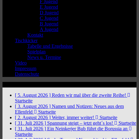
F Jugend
E Jugend
D Jugend
C Jugend
B Jugend
A Jugend
Kontakt
Tischkicker
Tabelle und Ergebnisse
Spielplan
News u. Termine
Video
Impressum
Datenschutz
News Ticker
[ 5. August 2026 ]
Reden wir mal über die zweite Reihe!
Startseite
[ 3. August 2026 ]
Namen und Notizen: Neues aus dem
Ellenfeld
Startseite
[ 2. August 2026 ]
Weiter, immer weiter!
Startseite
[ 31. Juli 2026 ]
Spannung steigt – jetzt geht´s los!
Startseite
[ 31. Juli 2026 ]
Ein Neinkerjer Bub führt die Borussia an
Startseite