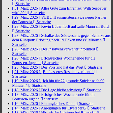
Startseite
[ 31. März 2026 ]
Alles Gute zum Ehrentag: Willi Seebauer
wird 80!
Startseite
[ 29. März 2026 ]
VEBU Hausmeisterservice neuer Partner
der Borussia
Startseite
[ 28. März 2026 ]
Kevin Lüder hofft auf „alle Mann an Bord“
Startseite
[ 27. März 2026 ]
Schalke des Südwestens gegen Schalke aus
dem Ruhrpott: Erlösung nach 19 Ecken und 88 Minuten
Startseite
[ 26. März 2026 ]
Der Insolvenzverwalter informiert
Startseite
[ 26. März 2026 ]
Erfolgreiches Wochenende für die
Borussen-Jugend
Startseite
[ 25. März 2026 ]
Der Vorstand hat das Wort
Startseite
[ 21. März 2026 ]
„Ein besseres Resultat verdient!“
Startseite
[ 19. März 2026 ]
„Ich bin für 22 gesunde Spieler nach 90
Minuten“
Startseite
[ 18. März 2026 ]
Die Lage bleibt schwierig
Startseite
[ 17. März 2026 ]
Erfolgreiches Wochenende für die
Borussen-Jugend
Startseite
[ 16. März 2026 ]
Ein ungleiches Duell
Startseite
[ 14. März 2026 ]
Anregungen für Elversberg?
Startseite
[ 13. März 2026 ]
Historische Leistung bei Borussias B-