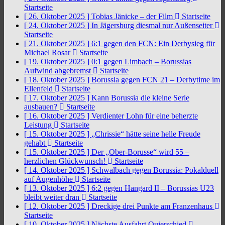
Startseite
[ 26. Oktober 2025 ]
Tobias Jänicke – der Film
Startseite
[ 24. Oktober 2025 ]
In Jägersburg diesmal nur Außenseiter
Startseite
[ 21. Oktober 2025 ]
6:1 gegen den FCN: Ein Derbysieg für
Michael Rosar
Startseite
[ 19. Oktober 2025 ]
0:1 gegen Limbach – Borussias
Aufwind abgebremst
Startseite
[ 18. Oktober 2025 ]
Borussia gegen FCN 21 – Derbytime im
Ellenfeld
Startseite
[ 17. Oktober 2025 ]
Kann Borussia die kleine Serie
ausbauen?
Startseite
[ 16. Oktober 2025 ]
Verdienter Lohn für eine beherzte
Leistung
Startseite
[ 15. Oktober 2025 ]
„Chrissie“ hätte seine helle Freude
gehabt
Startseite
[ 15. Oktober 2025 ]
Der „Ober-Borusse“ wird 55 –
herzlichen Glückwunsch!
Startseite
[ 14. Oktober 2025 ]
Schwalbach gegen Borussia: Pokalduell
auf Augenhöhe
Startseite
[ 13. Oktober 2025 ]
6:2 gegen Hangard II – Borussias U23
bleibt weiter dran
Startseite
[ 12. Oktober 2025 ]
Dreckige drei Punkte am Franzenhaus
Startseite
[ 10. Oktober 2025 ]
Nächste Ausfahrt Quierschied