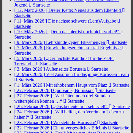
Jugend
Startseite
[ 12. März 2026 ]
Dreier-Kette: Neues aus dem Ellenfeld
Startseite
[ 11. März 2026 ]
Die nächste schwere (Lern)Aufgabe
Startseite
[ 10. März 2026 ]
„Denn das hier ist noch nicht vorbei!“
Startseite
[ 9. März 2026 ]
Lehrstunde gegen Bliesmengen
Startseite
[ 7. März 2026 ]
Entwicklungserlebnisse statt Ergebnisse
Startseite
[ 5. März 2026 ]
„Der nächste Kandidat für die ZDF-
Torwand!“
Startseite
[ 3. März 2026 ]
Außenseiter Borussia
Startseite
[ 2. März 2026 ]
Viel Zuspruch für das junge Borussen-Team
Startseite
[ 1. März 2026 ]
Mit erhobenem Haupt vom Platz
Startseite
[ 27. Februar 2026 ]
Quo vadis, Borussia?
Startseite
[ 27. Februar 2026 ]
„Wir hätten noch drei Stunden
weiterspielen können …“
Startseite
[ 26. Februar 2026 ]
„Das bedeutet mir sehr viel!“
Startseite
[ 24. Februar 2026 ]
„Will helfen, den Verein am Leben zu
halten!“
Startseite
[ 23. Februar 2026 ]
Wo steht die Borussia?
Startseite
[ 22. Februar 2026 ]
Ein unvergessliches Erlebnis
Startseite