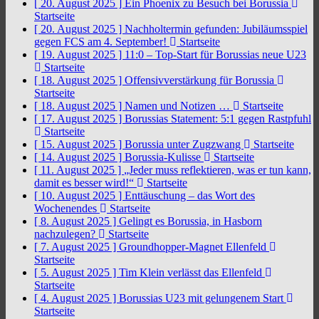
[ 20. August 2025 ]
Ein Phoenix zu Besuch bei Borussia
Startseite
[ 20. August 2025 ]
Nachholtermin gefunden: Jubiläumsspiel
gegen FCS am 4. September!
Startseite
[ 19. August 2025 ]
11:0 – Top-Start für Borussias neue U23
Startseite
[ 18. August 2025 ]
Offensivverstärkung für Borussia
Startseite
[ 18. August 2025 ]
Namen und Notizen …
Startseite
[ 17. August 2025 ]
Borussias Statement: 5:1 gegen Rastpfuhl
Startseite
[ 15. August 2025 ]
Borussia unter Zugzwang
Startseite
[ 14. August 2025 ]
Borussia-Kulisse
Startseite
[ 11. August 2025 ]
„Jeder muss reflektieren, was er tun kann,
damit es besser wird!“
Startseite
[ 10. August 2025 ]
Enttäuschung – das Wort des
Wochenendes
Startseite
[ 8. August 2025 ]
Gelingt es Borussia, in Hasborn
nachzulegen?
Startseite
[ 7. August 2025 ]
Groundhopper-Magnet Ellenfeld
Startseite
[ 5. August 2025 ]
Tim Klein verlässt das Ellenfeld
Startseite
[ 4. August 2025 ]
Borussias U23 mit gelungenem Start
Startseite