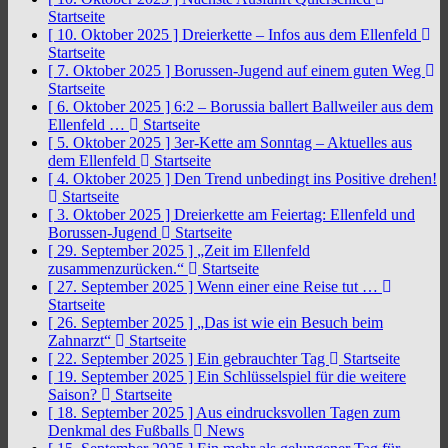
Startseite
[ 10. Oktober 2025 ]
Dreierkette – Infos aus dem Ellenfeld
Startseite
[ 7. Oktober 2025 ]
Borussen-Jugend auf einem guten Weg
Startseite
[ 6. Oktober 2025 ]
6:2 – Borussia ballert Ballweiler aus dem
Ellenfeld …
Startseite
[ 5. Oktober 2025 ]
3er-Kette am Sonntag – Aktuelles aus
dem Ellenfeld
Startseite
[ 4. Oktober 2025 ]
Den Trend unbedingt ins Positive drehen!
Startseite
[ 3. Oktober 2025 ]
Dreierkette am Feiertag: Ellenfeld und
Borussen-Jugend
Startseite
[ 29. September 2025 ]
„Zeit im Ellenfeld
zusammenzurücken.“
Startseite
[ 27. September 2025 ]
Wenn einer eine Reise tut …
Startseite
[ 26. September 2025 ]
„Das ist wie ein Besuch beim
Zahnarzt“
Startseite
[ 22. September 2025 ]
Ein gebrauchter Tag
Startseite
[ 19. September 2025 ]
Ein Schlüsselspiel für die weitere
Saison?
Startseite
[ 18. September 2025 ]
Aus eindrucksvollen Tagen zum
Denkmal des Fußballs
News