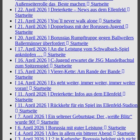
Außenseiterrolle das Beste machen
Startseite
[ 22. April 2026 ]
Dreierkette – News aus dem Ellenfeld
Startseite
[ 21. April 2026 ]
You´ll never walk alone
Startseite
[ 21. April 2026 ]
Doppelpass mit der Borussen-Jugend
Startseite
[ 20. April 2026 ]
Borussias Rumpftruppe gegen Ballweilers
Ballermänner überfordert
Startseite
[ 17. April 2026 ]
An die Leistung vom Schwalbach-Spiel
anknüpfen …
Startseite
[ 16. April 2026 ]
C-Jugend erwartet die JSG Mandelbachtal
zum Spitzenspiel
Startseite
[ 15. April 2026 ]
Vierer-Kette: Am Rande der Bande
Startseite
[ 14. April 2026 ]
Es geht weiter, immer weiter, immer weiter
voran!
Startseite
[ 11. April 2026 ]
Dreierkette: Infos aus dem Ellenfeld
Startseite
[ 11. April 2026 ]
Rückkehr für ein Spiel ins Ellenfeld-Stadion
Startseite
[ 7. April 2026 ]
Ein seltener Geburtstag: Der „weiße Blitz“
wurde 90!
Startseite
[ 6. April 2026 ]
Borussia mit guter Leistung
Startseite
[ 4. April 2026 ]
Alles in allem ein bitterer Abend
Startseite
[ 3. April 2026 ]
1:2 in Karlsruhe: Borussia belohnt sich nicht