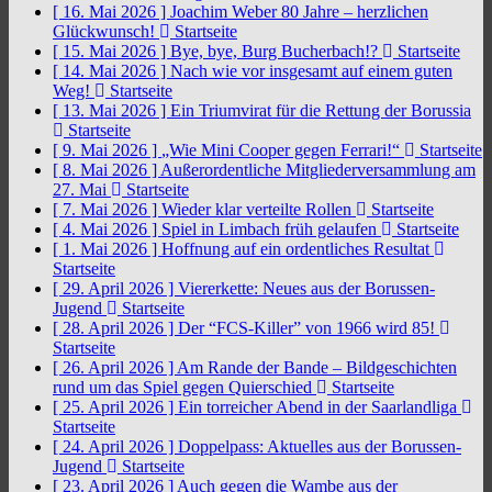
[ 16. Mai 2026 ]
Joachim Weber 80 Jahre – herzlichen
Glückwunsch!
Startseite
[ 15. Mai 2026 ]
Bye, bye, Burg Bucherbach!?
Startseite
[ 14. Mai 2026 ]
Nach wie vor insgesamt auf einem guten
Weg!
Startseite
[ 13. Mai 2026 ]
Ein Triumvirat für die Rettung der Borussia
Startseite
[ 9. Mai 2026 ]
„Wie Mini Cooper gegen Ferrari!“
Startseite
[ 8. Mai 2026 ]
Außerordentliche Mitgliederversammlung am
27. Mai
Startseite
[ 7. Mai 2026 ]
Wieder klar verteilte Rollen
Startseite
[ 4. Mai 2026 ]
Spiel in Limbach früh gelaufen
Startseite
[ 1. Mai 2026 ]
Hoffnung auf ein ordentliches Resultat
Startseite
[ 29. April 2026 ]
Viererkette: Neues aus der Borussen-
Jugend
Startseite
[ 28. April 2026 ]
Der “FCS-Killer” von 1966 wird 85!
Startseite
[ 26. April 2026 ]
Am Rande der Bande – Bildgeschichten
rund um das Spiel gegen Quierschied
Startseite
[ 25. April 2026 ]
Ein torreicher Abend in der Saarlandliga
Startseite
[ 24. April 2026 ]
Doppelpass: Aktuelles aus der Borussen-
Jugend
Startseite
[ 23. April 2026 ]
Auch gegen die Wambe aus der