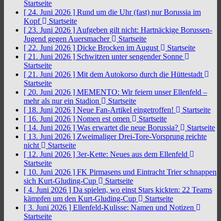
Startseite
[ 24. Juni 2026 ]
Rund um die Uhr (fast) nur Borussia im
Kopf
Startseite
[ 23. Juni 2026 ]
Aufgeben gilt nicht: Hartnäckige Borussen-
Jugend gegen Auersmacher
Startseite
[ 22. Juni 2026 ]
Dicke Brocken im August
Startseite
[ 21. Juni 2026 ]
Schwitzen unter sengender Sonne
Startseite
[ 21. Juni 2026 ]
Mit dem Autokorso durch die Hüttestadt
Startseite
[ 20. Juni 2026 ]
MEMENTO: Wir feiern unser Ellenfeld –
mehr als nur ein Stadion
Startseite
[ 18. Juni 2026 ]
Neue Fan-Artikel eingetroffen!
Startseite
[ 16. Juni 2026 ]
Nomen est omen
Startseite
[ 14. Juni 2026 ]
Was erwartet die neue Borussia?
Startseite
[ 13. Juni 2026 ]
Zweimaliger Drei-Tore-Vorsprung reichte
nicht
Startseite
[ 12. Juni 2026 ]
3er-Kette: Neues aus dem Ellenfeld
Startseite
[ 10. Juni 2026 ]
FK Pirmasens und Eintracht Trier schnappen
sich Kurt-Gluding-Cup
Startseite
[ 4. Juni 2026 ]
Da spielen, wo einst Stars kickten: 22 Teams
kämpfen um den Kurt-Gluding-Cup
Startseite
[ 3. Juni 2026 ]
Ellenfeld-Kulisse: Namen und Notizen
Startseite