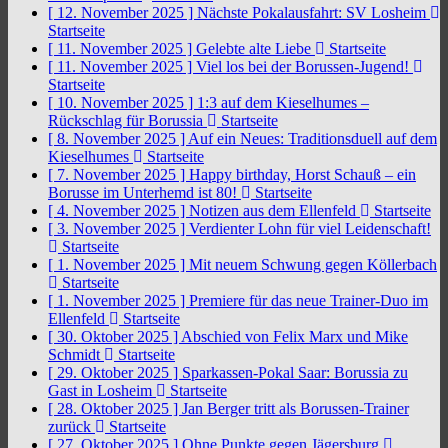
[ 12. November 2025 ]
Nächste Pokalausfahrt: SV Losheim
Startseite
[ 11. November 2025 ]
Gelebte alte Liebe
Startseite
[ 11. November 2025 ]
Viel los bei der Borussen-Jugend!
Startseite
[ 10. November 2025 ]
1:3 auf dem Kieselhumes –
Rückschlag für Borussia
Startseite
[ 8. November 2025 ]
Auf ein Neues: Traditionsduell auf dem
Kieselhumes
Startseite
[ 7. November 2025 ]
Happy birthday, Horst Schauß – ein
Borusse im Unterhemd ist 80!
Startseite
[ 4. November 2025 ]
Notizen aus dem Ellenfeld
Startseite
[ 3. November 2025 ]
Verdienter Lohn für viel Leidenschaft!
Startseite
[ 1. November 2025 ]
Mit neuem Schwung gegen Köllerbach
Startseite
[ 1. November 2025 ]
Premiere für das neue Trainer-Duo im
Ellenfeld
Startseite
[ 30. Oktober 2025 ]
Abschied von Felix Marx und Mike
Schmidt
Startseite
[ 29. Oktober 2025 ]
Sparkassen-Pokal Saar: Borussia zu
Gast in Losheim
Startseite
[ 28. Oktober 2025 ]
Jan Berger tritt als Borussen-Trainer
zurück
Startseite
[ 27. Oktober 2025 ]
Ohne Punkte gegen Jägersburg