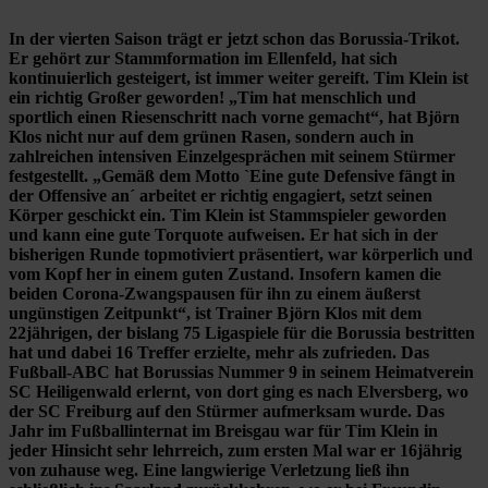
In der vierten Saison trägt er jetzt schon das Borussia-Trikot.
Er gehört zur Stammformation im Ellenfeld, hat sich
kontinuierlich gesteigert, ist immer weiter gereift. Tim Klein ist
ein richtig Großer geworden! „Tim hat menschlich und
sportlich einen Riesenschritt nach vorne gemacht“, hat Björn
Klos nicht nur auf dem grünen Rasen, sondern auch in
zahlreichen intensiven Einzelgesprächen mit seinem Stürmer
festgestellt. „Gemäß dem Motto `Eine gute Defensive fängt in
der Offensive an´ arbeitet er richtig engagiert, setzt seinen
Körper geschickt ein. Tim Klein ist Stammspieler geworden
und kann eine gute Torquote aufweisen. Er hat sich in der
bisherigen Runde topmotiviert präsentiert, war körperlich und
vom Kopf her in einem guten Zustand. Insofern kamen die
beiden Corona-Zwangspausen für ihn zu einem äußerst
ungünstigen Zeitpunkt“, ist Trainer Björn Klos mit dem
22jährigen, der bislang 75 Ligaspiele für die Borussia bestritten
hat und dabei 16 Treffer erzielte, mehr als zufrieden. Das
Fußball-ABC hat Borussias Nummer 9 in seinem Heimatverein
SC Heiligenwald erlernt, von dort ging es nach Elversberg, wo
der SC Freiburg auf den Stürmer aufmerksam wurde. Das
Jahr im Fußballinternat im Breisgau war für Tim Klein in
jeder Hinsicht sehr lehrreich, zum ersten Mal war er 16jährig
von zuhause weg. Eine langwierige Verletzung ließ ihn