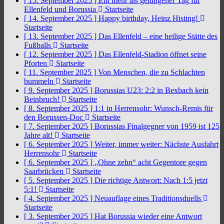
[ 15. September 2025 ]
Ein mehr als gelungener Tag für
Ellenfeld und Borussia
Startseite
[ 14. September 2025 ]
Happy birthday, Heinz Histing!
Startseite
[ 13. September 2025 ]
Das Ellenfeld – eine heilige Stätte des
Fußballs
Startseite
[ 12. September 2025 ]
Das Ellenfeld-Stadion öffnet seine
Pforten
Startseite
[ 11. September 2025 ]
Von Menschen, die zu Schlachten
bummeln
Startseite
[ 9. September 2025 ]
Borussias U23: 2:2 in Bexbach kein
Beinbruch!
Startseite
[ 8. September 2025 ]
1:1 in Herrensohr: Wunsch-Remis für
den Borussen-Doc
Startseite
[ 7. September 2025 ]
Borussias Finalgegner von 1959 ist 125
Jahre alt!
Startseite
[ 6. September 2025 ]
Weiter, immer weiter: Nächste Ausfahrt
Herrensohr
Startseite
[ 6. September 2025 ]
„Ohne zehn“ acht Gegentore gegen
Saarbrücken
Startseite
[ 5. September 2025 ]
Die richtige Antwort: Nach 1:5 jetzt
5:1!
Startseite
[ 4. September 2025 ]
Neuauflage eines Traditionsduells
Startseite
[ 3. September 2025 ]
Hat Borussia wieder eine Antwort