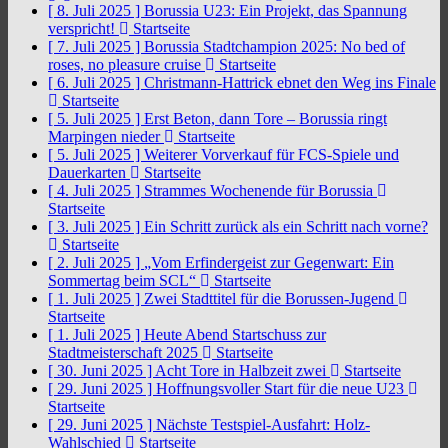
[ 8. Juli 2025 ]
Borussia U23: Ein Projekt, das Spannung
verspricht!
Startseite
[ 7. Juli 2025 ]
Borussia Stadtchampion 2025: No bed of
roses, no pleasure cruise
Startseite
[ 6. Juli 2025 ]
Christmann-Hattrick ebnet den Weg ins Finale
Startseite
[ 5. Juli 2025 ]
Erst Beton, dann Tore – Borussia ringt
Marpingen nieder
Startseite
[ 5. Juli 2025 ]
Weiterer Vorverkauf für FCS-Spiele und
Dauerkarten
Startseite
[ 4. Juli 2025 ]
Strammes Wochenende für Borussia
Startseite
[ 3. Juli 2025 ]
Ein Schritt zurück als ein Schritt nach vorne?
Startseite
[ 2. Juli 2025 ]
„Vom Erfindergeist zur Gegenwart: Ein
Sommertag beim SCL“
Startseite
[ 1. Juli 2025 ]
Zwei Stadttitel für die Borussen-Jugend
Startseite
[ 1. Juli 2025 ]
Heute Abend Startschuss zur
Stadtmeisterschaft 2025
Startseite
[ 30. Juni 2025 ]
Acht Tore in Halbzeit zwei
Startseite
[ 29. Juni 2025 ]
Hoffnungsvoller Start für die neue U23
Startseite
[ 29. Juni 2025 ]
Nächste Testspiel-Ausfahrt: Holz-
Wahlschied
Startseite