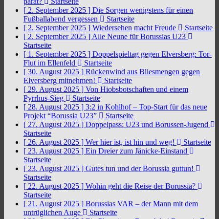
parat?
Startseite
[ 2. September 2025 ]
Die Sorgen wenigstens für einen
Fußballabend vergessen
Startseite
[ 2. September 2025 ]
Wiedersehen macht Freude
Startseite
[ 2. September 2025 ]
Alle Neune für Borussias U23
Startseite
[ 1. September 2025 ]
Doppelspieltag gegen Elversberg: Tor-
Flut im Ellenfeld
Startseite
[ 30. August 2025 ]
Rückenwind aus Bliesmengen gegen
Elversberg mitnehmen!
Startseite
[ 29. August 2025 ]
Von Hiobsbotschaften und einem
Pyrrhus-Sieg
Startseite
[ 28. August 2025 ]
3:2 in Kohlhof – Top-Start für das neue
Projekt “Borussia U23”
Startseite
[ 27. August 2025 ]
Doppelpass: U23 und Borussen-Jugend
Startseite
[ 26. August 2025 ]
Wer hier ist, ist hin und weg!
Startseite
[ 23. August 2025 ]
Ein Dreier zum Jänicke-Einstand
Startseite
[ 23. August 2025 ]
Gutes tun und der Borussia guttun!
Startseite
[ 22. August 2025 ]
Wohin geht die Reise der Borussia?
Startseite
[ 21. August 2025 ]
Borussias VAR – der Mann mit dem
untrüglichen Auge
Startseite