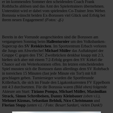
er im kommenden Sommer den scheidenden Coach Frank
Rothfuchs ablösen und das Amt des Spielertrainers übernehmen.
Unterstützt wird er dabei vom spielenden Co-Trainer Jens Weber.
Borussia wünscht beiden Ex-Borussen viel Glück und Erfolg bei
ihrem neuen Engagement!
(Fotos: -jf-)
Bereits in der Vorrunde ausgeschieden sind die Borussen am
vergangenen Sonntag beim
Hallenturnier
um den Volksbanken-
Supercup des
SV Reiskirchen
. Im Sportzentrum Erbach verloren
die Jungs um Abwehrchef
Michael Müller
das Auftaktspiel der
Gruppe C gegen den TSC Zweibrücken denkbar knapp mit 2:3,
hielten sich aber mit einem 7:2-Erfolg gegen den SV Kirkel die
Chance auf ein Weiterkommen offen. Im letzten entscheidenden
Spiel mussten sich die Borussen dann allerdings dem SV Rohrbach
in torreichen 15 Minuten (fast jede Minute ein Tor!) mit 6:8
geschlagen geben. Turniersieger wurden die Sportfreunde
Köllerbach, die sich im Finale den Ligakonkurrenten FV Eppelborn
mit 4:3 durchsetzten. Für die Borussia waren
(Bild oben)
folgende
Akteure am Start:
Tiziano Pompa, Michael Müller, Maximilian
Strack, Simon Schreibeisen, Danny Kleinbauer
(oben v.l.)
,
Mehmet Kizmas, Sebastian Behluli, Nico Christmann
und
Florian Stopp
(unten v.l. / Foto: Besart Surdari, vielen Dank!)