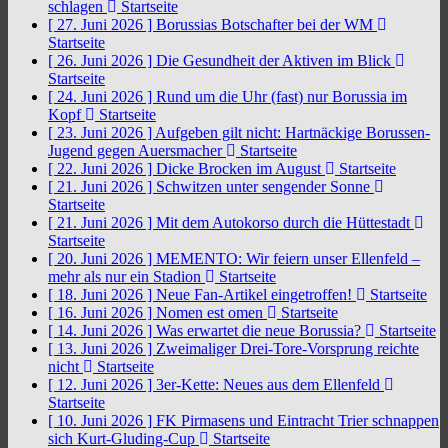
schlagen
Startseite
[ 27. Juni 2026 ]
Borussias Botschafter bei der WM
Startseite
[ 26. Juni 2026 ]
Die Gesundheit der Aktiven im Blick
Startseite
[ 24. Juni 2026 ]
Rund um die Uhr (fast) nur Borussia im
Kopf
Startseite
[ 23. Juni 2026 ]
Aufgeben gilt nicht: Hartnäckige Borussen-
Jugend gegen Auersmacher
Startseite
[ 22. Juni 2026 ]
Dicke Brocken im August
Startseite
[ 21. Juni 2026 ]
Schwitzen unter sengender Sonne
Startseite
[ 21. Juni 2026 ]
Mit dem Autokorso durch die Hüttestadt
Startseite
[ 20. Juni 2026 ]
MEMENTO: Wir feiern unser Ellenfeld –
mehr als nur ein Stadion
Startseite
[ 18. Juni 2026 ]
Neue Fan-Artikel eingetroffen!
Startseite
[ 16. Juni 2026 ]
Nomen est omen
Startseite
[ 14. Juni 2026 ]
Was erwartet die neue Borussia?
Startseite
[ 13. Juni 2026 ]
Zweimaliger Drei-Tore-Vorsprung reichte
nicht
Startseite
[ 12. Juni 2026 ]
3er-Kette: Neues aus dem Ellenfeld
Startseite
[ 10. Juni 2026 ]
FK Pirmasens und Eintracht Trier schnappen
sich Kurt-Gluding-Cup
Startseite