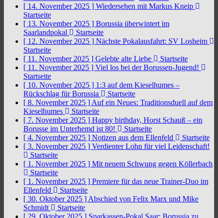
[ 14. November 2025 ]
Wiedersehen mit Markus Kneip
Startseite
[ 13. November 2025 ]
Borussia überwintert im
Saarlandpokal
Startseite
[ 12. November 2025 ]
Nächste Pokalausfahrt: SV Losheim
Startseite
[ 11. November 2025 ]
Gelebte alte Liebe
Startseite
[ 11. November 2025 ]
Viel los bei der Borussen-Jugend!
Startseite
[ 10. November 2025 ]
1:3 auf dem Kieselhumes –
Rückschlag für Borussia
Startseite
[ 8. November 2025 ]
Auf ein Neues: Traditionsduell auf dem
Kieselhumes
Startseite
[ 7. November 2025 ]
Happy birthday, Horst Schauß – ein
Borusse im Unterhemd ist 80!
Startseite
[ 4. November 2025 ]
Notizen aus dem Ellenfeld
Startseite
[ 3. November 2025 ]
Verdienter Lohn für viel Leidenschaft!
Startseite
[ 1. November 2025 ]
Mit neuem Schwung gegen Köllerbach
Startseite
[ 1. November 2025 ]
Premiere für das neue Trainer-Duo im
Ellenfeld
Startseite
[ 30. Oktober 2025 ]
Abschied von Felix Marx und Mike
Schmidt
Startseite
[ 29. Oktober 2025 ]
Sparkassen-Pokal Saar: Borussia zu