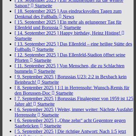
[ 19. September 2025 ]
Ein Schlüsselspiel für die weitere
Saison?
Startseite
[ 18. September 2025 ]
Aus eindrucksvollen Tagen zum
Denkmal des Fußballs
News
[ 15. September 2025 ]
Ein mehr als gelungener Tag für
Ellenfeld und Borussia
Startseite
[ 14. September 2025 ]
Happy birthday, Heinz Histing!
Startseite
[ 13. September 2025 ]
Das Ellenfeld – eine heilige Stätte des
Fußballs
Startseite
[ 12. September 2025 ]
Das Ellenfeld-Stadion öffnet seine
Pforten
Startseite
[ 11. September 2025 ]
Von Menschen, die zu Schlachten
bummeln
Startseite
[ 9. September 2025 ]
Borussias U23: 2:2 in Bexbach kein
Beinbruch!
Startseite
[ 8. September 2025 ]
1:1 in Herrensohr: Wunsch-Remis für
den Borussen-Doc
Startseite
[ 7. September 2025 ]
Borussias Finalgegner von 1959 ist 125
Jahre alt!
Startseite
[ 6. September 2025 ]
Weiter, immer weiter: Nächste Ausfahrt
Herrensohr
Startseite
[ 6. September 2025 ]
„Ohne zehn“ acht Gegentore gegen
Saarbrücken
Startseite
[ 5. September 2025 ]
Die richtige Antwort: Nach 1:5 jetzt