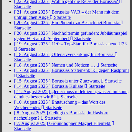
[ 22. August 2025 ]
Wohin geht die Reise der Borussia?
Startseite
[ 21. August 2025 ]
Borussias VAR – der Mann mit dem
untrüglichen Auge
Startseite
[ 20. August 2025 ]
Ein Phoenix zu Besuch bei Borussia
Startseite
[ 20. August 2025 ]
Nachholtermin gefunden: Jubiläumsspiel
gegen FCS am 4. September!
Startseite
[ 19. August 2025 ]
11:0 – Top-Start für Borussias neue U23
Startseite
[ 18. August 2025 ]
Offensivverstärkung für Borussia
Startseite
[ 18. August 2025 ]
Namen und Notizen …
Startseite
[ 17. August 2025 ]
Borussias Statement: 5:1 gegen Rastpfuhl
Startseite
[ 15. August 2025 ]
Borussia unter Zugzwang
Startseite
[ 14. August 2025 ]
Borussia-Kulisse
Startseite
[ 11. August 2025 ]
„Jeder muss reflektieren, was er tun kann,
damit es besser wird!“
Startseite
[ 10. August 2025 ]
Enttäuschung – das Wort des
Wochenendes
Startseite
[ 8. August 2025 ]
Gelingt es Borussia, in Hasborn
nachzulegen?
Startseite
[ 7. August 2025 ]
Groundhopper-Magnet Ellenfeld
Startseite