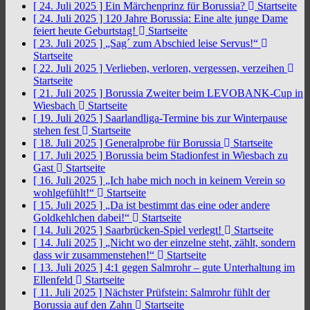
[ 24. Juli 2025 ]
Ein Märchenprinz für Borussia?
Startseite
[ 24. Juli 2025 ]
120 Jahre Borussia: Eine alte junge Dame
feiert heute Geburtstag!
Startseite
[ 23. Juli 2025 ]
„Sag´ zum Abschied leise Servus!“
Startseite
[ 22. Juli 2025 ]
Verlieben, verloren, vergessen, verzeihen
Startseite
[ 21. Juli 2025 ]
Borussia Zweiter beim LEVOBANK-Cup in
Wiesbach
Startseite
[ 19. Juli 2025 ]
Saarlandliga-Termine bis zur Winterpause
stehen fest
Startseite
[ 18. Juli 2025 ]
Generalprobe für Borussia
Startseite
[ 17. Juli 2025 ]
Borussia beim Stadionfest in Wiesbach zu
Gast
Startseite
[ 16. Juli 2025 ]
„Ich habe mich noch in keinem Verein so
wohlgefühlt!“
Startseite
[ 15. Juli 2025 ]
„Da ist bestimmt das eine oder andere
Goldkehlchen dabei!“
Startseite
[ 14. Juli 2025 ]
Saarbrücken-Spiel verlegt!
Startseite
[ 14. Juli 2025 ]
„Nicht wo der einzelne steht, zählt, sondern
dass wir zusammenstehen!“
Startseite
[ 13. Juli 2025 ]
4:1 gegen Salmrohr – gute Unterhaltung im
Ellenfeld
Startseite
[ 11. Juli 2025 ]
Nächster Prüfstein: Salmrohr fühlt der
Borussia auf den Zahn
Startseite