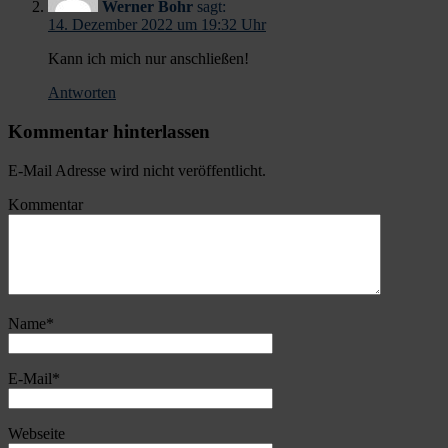
Werner Bohr
sagt:
14. Dezember 2022 um 19:32 Uhr
Kann ich mich nur anschließen!
Antworten
Kommentar hinterlassen
E-Mail Adresse wird nicht veröffentlicht.
Kommentar
Name
*
E-Mail
*
Webseite