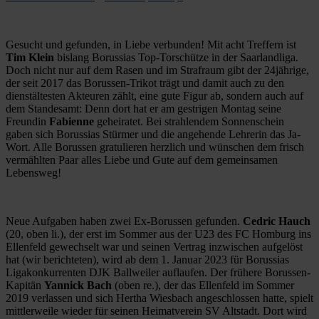
Gesucht und gefunden, in Liebe verbunden! Mit acht Treffern ist
Tim Klein
bislang Borussias Top-Torschütze in der Saarlandliga.
Doch nicht nur auf dem Rasen und im Strafraum gibt der 24jährige,
der seit 2017 das Borussen-Trikot trägt und damit auch zu den
dienstältesten Akteuren zählt, eine gute Figur ab, sondern auch auf
dem Standesamt: Denn dort hat er am gestrigen Montag seine
Freundin
Fabienne
geheiratet. Bei strahlendem Sonnenschein
gaben sich Borussias Stürmer und die angehende Lehrerin das Ja-
Wort. Alle Borussen gratulieren herzlich und wünschen dem frisch
vermählten Paar alles Liebe und Gute auf dem gemeinsamen
Lebensweg!
Neue Aufgaben haben zwei Ex-Borussen gefunden.
Cedric Hauch
(20, oben li.), der erst im Sommer aus der U23 des FC Homburg ins
Ellenfeld gewechselt war und seinen Vertrag inzwischen aufgelöst
hat (wir berichteten), wird ab dem 1. Januar 2023 für Borussias
Ligakonkurrenten DJK Ballweiler auflaufen. Der frühere Borussen-
Kapitän
Yannick Bach
(oben re.), der das Ellenfeld im Sommer
2019 verlassen und sich Hertha Wiesbach angeschlossen hatte, spielt
mittlerweile wieder für seinen Heimatverein SV Altstadt. Dort wird