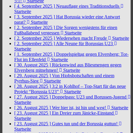
5:1!
Startseite
[ 4. September 2025 ]
Neuauflage eines Traditionsduells
Startseite
[ 3. September 2025 ]
Hat Borussia wieder eine Antwort
parat?
Startseite
[ 2. September 2025 ]
Die Sorgen wenigstens für einen
Fußballabend vergessen
Startseite
[ 2. September 2025 ]
Wiedersehen macht Freude
Startseite
[ 2. September 2025 ]
Alle Neune für Borussias U23
Startseite
[ 1. September 2025 ]
Doppelspieltag gegen Elversberg: Tor-
Flut im Ellenfeld
Startseite
[ 30. August 2025 ]
Rückenwind aus Bliesmengen gegen
Elversberg mitnehmen!
Startseite
[ 29. August 2025 ]
Von Hiobsbotschaften und einem
Pyrrhus-Sieg
Startseite
[ 28. August 2025 ]
3:2 in Kohlhof – Top-Start für das neue
Projekt “Borussia U23”
Startseite
[ 27. August 2025 ]
Doppelpass: U23 und Borussen-Jugend
Startseite
[ 26. August 2025 ]
Wer hier ist, ist hin und weg!
Startseite
[ 23. August 2025 ]
Ein Dreier zum Jänicke-Einstand
Startseite
[ 23. August 2025 ]
Gutes tun und der Borussia guttun!
Startseite