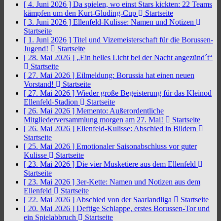
[ 4. Juni 2026 ]
Da spielen, wo einst Stars kickten: 22 Teams
kämpfen um den Kurt-Gluding-Cup
Startseite
[ 3. Juni 2026 ]
Ellenfeld-Kulisse: Namen und Notizen
Startseite
[ 1. Juni 2026 ]
Titel und Vizemeisterschaft für die Borussen-
Jugend!
Startseite
[ 28. Mai 2026 ]
„Ein helles Licht bei der Nacht angezünd´t“
Startseite
[ 27. Mai 2026 ]
Eilmeldung: Borussia hat einen neuen
Vorstand!
Startseite
[ 27. Mai 2026 ]
Wieder große Begeisterung für das Kleinod
Ellenfeld-Stadion
Startseite
[ 26. Mai 2026 ]
Memento: Außerordentliche
Mitgliederversammlung morgen am 27. Mai!
Startseite
[ 26. Mai 2026 ]
Ellenfeld-Kulisse: Abschied in Bildern
Startseite
[ 25. Mai 2026 ]
Emotionaler Saisonabschluss vor guter
Kulisse
Startseite
[ 23. Mai 2026 ]
Die vier Musketiere aus dem Ellenfeld
Startseite
[ 23. Mai 2026 ]
3er-Kette: Namen und Notizen aus dem
Ellenfeld
Startseite
[ 22. Mai 2026 ]
Abschied von der Saarlandliga
Startseite
[ 20. Mai 2026 ]
Deftige Schlappe, erstes Borussen-Tor und
ein Spielabbruch
Startseite