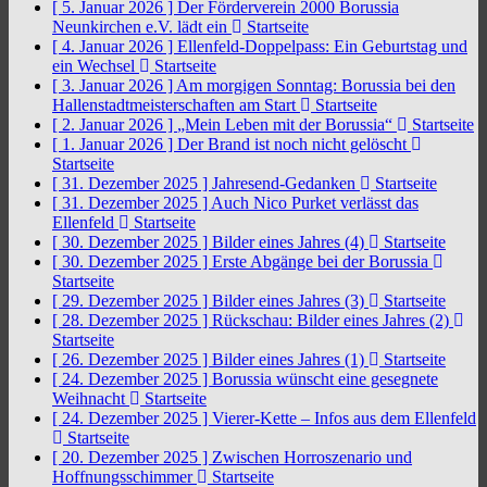
[ 5. Januar 2026 ]
Der Förderverein 2000 Borussia
Neunkirchen e.V. lädt ein
Startseite
[ 4. Januar 2026 ]
Ellenfeld-Doppelpass: Ein Geburtstag und
ein Wechsel
Startseite
[ 3. Januar 2026 ]
Am morgigen Sonntag: Borussia bei den
Hallenstadtmeisterschaften am Start
Startseite
[ 2. Januar 2026 ]
„Mein Leben mit der Borussia“
Startseite
[ 1. Januar 2026 ]
Der Brand ist noch nicht gelöscht
Startseite
[ 31. Dezember 2025 ]
Jahresend-Gedanken
Startseite
[ 31. Dezember 2025 ]
Auch Nico Purket verlässt das
Ellenfeld
Startseite
[ 30. Dezember 2025 ]
Bilder eines Jahres (4)
Startseite
[ 30. Dezember 2025 ]
Erste Abgänge bei der Borussia
Startseite
[ 29. Dezember 2025 ]
Bilder eines Jahres (3)
Startseite
[ 28. Dezember 2025 ]
Rückschau: Bilder eines Jahres (2)
Startseite
[ 26. Dezember 2025 ]
Bilder eines Jahres (1)
Startseite
[ 24. Dezember 2025 ]
Borussia wünscht eine gesegnete
Weihnacht
Startseite
[ 24. Dezember 2025 ]
Vierer-Kette – Infos aus dem Ellenfeld
Startseite
[ 20. Dezember 2025 ]
Zwischen Horroszenario und
Hoffnungsschimmer
Startseite