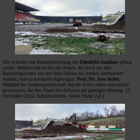
Die Arbeiten zur Rasenerneuerung des
Ellenfeld-Stadions
gehen
weiter. Mittlerweile ist der alte Rasen, der noch aus den
Bundesligazeiten aus den 60er-Jahren des letzten Jahrhundert
stammt, nahezu komplett abgetragen.
Prof. Dr. Jens Kelm
,
Mitglied der Stadiongesellschaft, hat die Fotos
(oben und unten)
geschossen, die den Stand der Arbeiten am gestrigen Montag, 12.
Dezember 2022, dokumentieren, vielen Dank!
(-jf-)