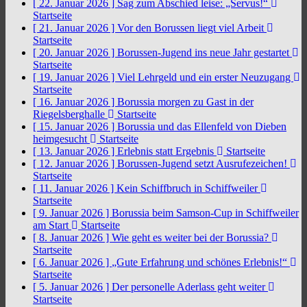
[ 22. Januar 2026 ]
Sag zum Abschied leise: „Servus!“
Startseite
[ 21. Januar 2026 ]
Vor den Borussen liegt viel Arbeit
Startseite
[ 20. Januar 2026 ]
Borussen-Jugend ins neue Jahr gestartet
Startseite
[ 19. Januar 2026 ]
Viel Lehrgeld und ein erster Neuzugang
Startseite
[ 16. Januar 2026 ]
Borussia morgen zu Gast in der
Riegelsberghalle
Startseite
[ 15. Januar 2026 ]
Borussia und das Ellenfeld von Dieben
heimgesucht
Startseite
[ 13. Januar 2026 ]
Erlebnis statt Ergebnis
Startseite
[ 12. Januar 2026 ]
Borussen-Jugend setzt Ausrufezeichen!
Startseite
[ 11. Januar 2026 ]
Kein Schiffbruch in Schiffweiler
Startseite
[ 9. Januar 2026 ]
Borussia beim Samson-Cup in Schiffweiler
am Start
Startseite
[ 8. Januar 2026 ]
Wie geht es weiter bei der Borussia?
Startseite
[ 6. Januar 2026 ]
„Gute Erfahrung und schönes Erlebnis!“
Startseite
[ 5. Januar 2026 ]
Der personelle Aderlass geht weiter
Startseite