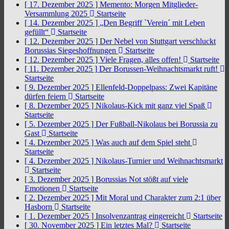
[ 17. Dezember 2025 ]
Memento: Morgen Mitglieder-
Versammlung 2025
Startseite
[ 14. Dezember 2025 ]
„Den Begriff `Verein´ mit Leben
gefüllt“
Startseite
[ 12. Dezember 2025 ]
Der Nebel von Stuttgart verschluckt
Borussias Siegeshoffnungen
Startseite
[ 12. Dezember 2025 ]
Viele Fragen, alles offen!
Startseite
[ 11. Dezember 2025 ]
Der Borussen-Weihnachtsmarkt ruft!
Startseite
[ 9. Dezember 2025 ]
Ellenfeld-Doppelpass: Zwei Kapitäne
dürfen feiern
Startseite
[ 8. Dezember 2025 ]
Nikolaus-Kick mit ganz viel Spaß
Startseite
[ 5. Dezember 2025 ]
Der Fußball-Nikolaus bei Borussia zu
Gast
Startseite
[ 4. Dezember 2025 ]
Was auch auf dem Spiel steht
Startseite
[ 4. Dezember 2025 ]
Nikolaus-Turnier und Weihnachtsmarkt
Startseite
[ 3. Dezember 2025 ]
Borussias Not stößt auf viele
Emotionen
Startseite
[ 2. Dezember 2025 ]
Mit Moral und Charakter zum 2:1 über
Hasborn
Startseite
[ 1. Dezember 2025 ]
Insolvenzantrag eingereicht
Startseite
[ 30. November 2025 ]
Ein letztes Mal?
Startseite