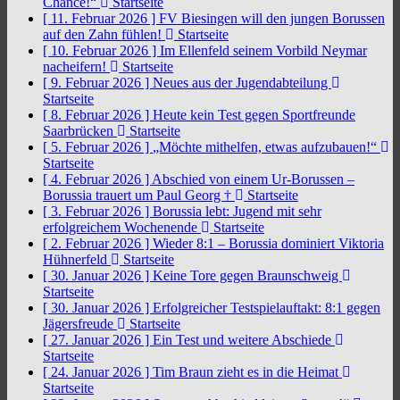
Chance!“
Startseite
[ 11. Februar 2026 ]
FV Biesingen will den jungen Borussen
auf den Zahn fühlen!
Startseite
[ 10. Februar 2026 ]
Im Ellenfeld seinem Vorbild Neymar
nacheifern!
Startseite
[ 9. Februar 2026 ]
Neues aus der Jugendabteilung
Startseite
[ 8. Februar 2026 ]
Heute kein Test gegen Sportfreunde
Saarbrücken
Startseite
[ 5. Februar 2026 ]
„Möchte mithelfen, etwas aufzubauen!“
Startseite
[ 4. Februar 2026 ]
Abschied von einem Ur-Borussen –
Borussia trauert um Paul Georg †
Startseite
[ 3. Februar 2026 ]
Borussia lebt: Jugend mit sehr
erfolgreichem Wochenende
Startseite
[ 2. Februar 2026 ]
Wieder 8:1 – Borussia dominiert Viktoria
Hühnerfeld
Startseite
[ 30. Januar 2026 ]
Keine Tore gegen Braunschweig
Startseite
[ 30. Januar 2026 ]
Erfolgreicher Testspielauftakt: 8:1 gegen
Jägersfreude
Startseite
[ 27. Januar 2026 ]
Ein Test und weitere Abschiede
Startseite
[ 24. Januar 2026 ]
Tim Braun zieht es in die Heimat
Startseite