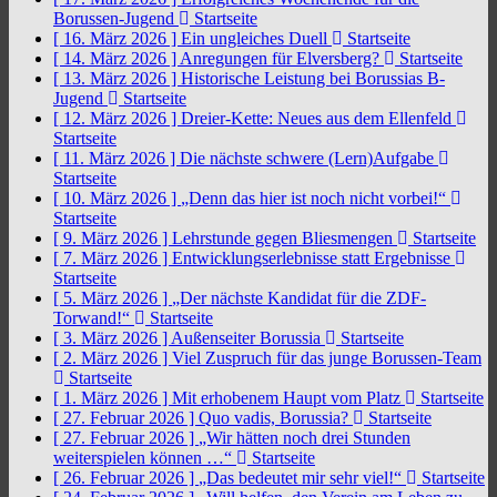
Borussen-Jugend
Startseite
[ 16. März 2026 ]
Ein ungleiches Duell
Startseite
[ 14. März 2026 ]
Anregungen für Elversberg?
Startseite
[ 13. März 2026 ]
Historische Leistung bei Borussias B-
Jugend
Startseite
[ 12. März 2026 ]
Dreier-Kette: Neues aus dem Ellenfeld
Startseite
[ 11. März 2026 ]
Die nächste schwere (Lern)Aufgabe
Startseite
[ 10. März 2026 ]
„Denn das hier ist noch nicht vorbei!“
Startseite
[ 9. März 2026 ]
Lehrstunde gegen Bliesmengen
Startseite
[ 7. März 2026 ]
Entwicklungserlebnisse statt Ergebnisse
Startseite
[ 5. März 2026 ]
„Der nächste Kandidat für die ZDF-
Torwand!“
Startseite
[ 3. März 2026 ]
Außenseiter Borussia
Startseite
[ 2. März 2026 ]
Viel Zuspruch für das junge Borussen-Team
Startseite
[ 1. März 2026 ]
Mit erhobenem Haupt vom Platz
Startseite
[ 27. Februar 2026 ]
Quo vadis, Borussia?
Startseite
[ 27. Februar 2026 ]
„Wir hätten noch drei Stunden
weiterspielen können …“
Startseite
[ 26. Februar 2026 ]
„Das bedeutet mir sehr viel!“
Startseite