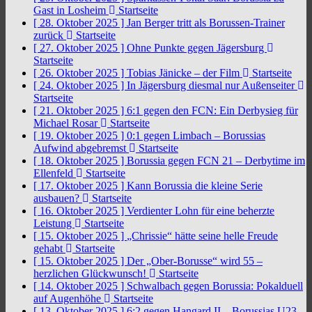
Gast in Losheim
Startseite
[ 28. Oktober 2025 ]
Jan Berger tritt als Borussen-Trainer
zurück
Startseite
[ 27. Oktober 2025 ]
Ohne Punkte gegen Jägersburg
Startseite
[ 26. Oktober 2025 ]
Tobias Jänicke – der Film
Startseite
[ 24. Oktober 2025 ]
In Jägersburg diesmal nur Außenseiter
Startseite
[ 21. Oktober 2025 ]
6:1 gegen den FCN: Ein Derbysieg für
Michael Rosar
Startseite
[ 19. Oktober 2025 ]
0:1 gegen Limbach – Borussias
Aufwind abgebremst
Startseite
[ 18. Oktober 2025 ]
Borussia gegen FCN 21 – Derbytime im
Ellenfeld
Startseite
[ 17. Oktober 2025 ]
Kann Borussia die kleine Serie
ausbauen?
Startseite
[ 16. Oktober 2025 ]
Verdienter Lohn für eine beherzte
Leistung
Startseite
[ 15. Oktober 2025 ]
„Chrissie“ hätte seine helle Freude
gehabt
Startseite
[ 15. Oktober 2025 ]
Der „Ober-Borusse“ wird 55 –
herzlichen Glückwunsch!
Startseite
[ 14. Oktober 2025 ]
Schwalbach gegen Borussia: Pokalduell
auf Augenhöhe
Startseite
[ 13. Oktober 2025 ]
6:2 gegen Hangard II – Borussias U23