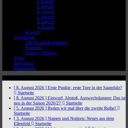
F Jugend
E Jugend
D Jugend
C Jugend
B Jugend
A Jugend
Kontakt
Tischkicker
Tabelle und Ergebnisse
Spielplan
News u. Termine
Video
Impressum
Datenschutz
News Ticker
[ 8. August 2026 ]
Erste Punkte, erste Tore in der Saarpfalz?
Startseite
[ 8. August 2026 ]
Einwurf, Abstoß, Auswechslungen: Das ist
neu in der Saison 2026/27
Startseite
[ 5. August 2026 ]
Reden wir mal über die zweite Reihe!
Startseite
[ 3. August 2026 ]
Namen und Notizen: Neues aus dem
Ellenfeld
Startseite