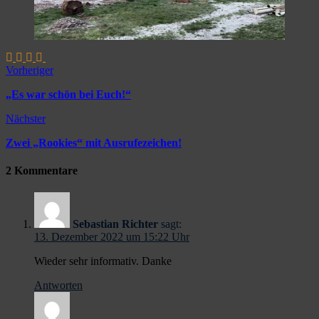
Vorheriger
„Es war schön bei Euch!“
Nächster
Zwei „Rookies“ mit Ausrufezeichen!
2 Kommentare
Sebastian Richter
sagt:
13. Dezember 2022 um 15:22 Uhr
Wieder sehr informativ. Danke
Antworten