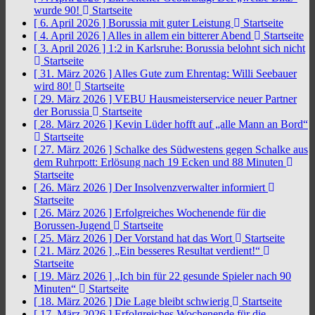
wurde 90!
Startseite
[ 6. April 2026 ]
Borussia mit guter Leistung
Startseite
[ 4. April 2026 ]
Alles in allem ein bitterer Abend
Startseite
[ 3. April 2026 ]
1:2 in Karlsruhe: Borussia belohnt sich nicht
Startseite
[ 31. März 2026 ]
Alles Gute zum Ehrentag: Willi Seebauer
wird 80!
Startseite
[ 29. März 2026 ]
VEBU Hausmeisterservice neuer Partner
der Borussia
Startseite
[ 28. März 2026 ]
Kevin Lüder hofft auf „alle Mann an Bord“
Startseite
[ 27. März 2026 ]
Schalke des Südwestens gegen Schalke aus
dem Ruhrpott: Erlösung nach 19 Ecken und 88 Minuten
Startseite
[ 26. März 2026 ]
Der Insolvenzverwalter informiert
Startseite
[ 26. März 2026 ]
Erfolgreiches Wochenende für die
Borussen-Jugend
Startseite
[ 25. März 2026 ]
Der Vorstand hat das Wort
Startseite
[ 21. März 2026 ]
„Ein besseres Resultat verdient!“
Startseite
[ 19. März 2026 ]
„Ich bin für 22 gesunde Spieler nach 90
Minuten“
Startseite
[ 18. März 2026 ]
Die Lage bleibt schwierig
Startseite
[ 17. März 2026 ]
Erfolgreiches Wochenende für die