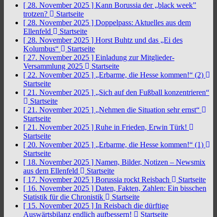
[ 28. November 2025 ]
Kann Borussia der „black week”
trotzen?
Startseite
[ 28. November 2025 ]
Doppelpass: Aktuelles aus dem
Ellenfeld
Startseite
[ 28. November 2025 ]
Horst Buhtz und das „Ei des
Kolumbus“
Startseite
[ 27. November 2025 ]
Einladung zur Mitglieder-
Versammlung 2025
Startseite
[ 22. November 2025 ]
„Erbarme, die Hesse kommen!“ (2)
Startseite
[ 21. November 2025 ]
„Sich auf den Fußball konzentrieren“
Startseite
[ 21. November 2025 ]
„Nehmen die Situation sehr ernst“
Startseite
[ 21. November 2025 ]
Ruhe in Frieden, Erwin Türk!
Startseite
[ 20. November 2025 ]
„Erbarme, die Hesse kommen!“ (1)
Startseite
[ 18. November 2025 ]
Namen, Bilder, Notizen – Newsmix
aus dem Ellenfeld
Startseite
[ 17. November 2025 ]
Borussia rockt Reisbach
Startseite
[ 16. November 2025 ]
Daten, Fakten, Zahlen: Ein bisschen
Statistik für die Chronistik
Startseite
[ 15. November 2025 ]
In Reisbach die dürftige
Auswärtsbilanz endlich aufbessern!
Startseite