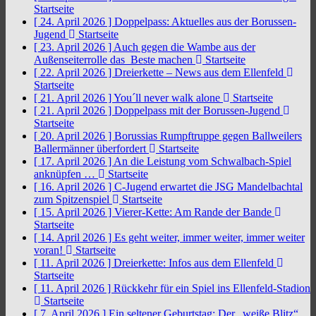
Startseite
[ 24. April 2026 ]
Doppelpass: Aktuelles aus der Borussen-
Jugend
Startseite
[ 23. April 2026 ]
Auch gegen die Wambe aus der
Außenseiterrolle das Beste machen
Startseite
[ 22. April 2026 ]
Dreierkette – News aus dem Ellenfeld
Startseite
[ 21. April 2026 ]
You´ll never walk alone
Startseite
[ 21. April 2026 ]
Doppelpass mit der Borussen-Jugend
Startseite
[ 20. April 2026 ]
Borussias Rumpftruppe gegen Ballweilers
Ballermänner überfordert
Startseite
[ 17. April 2026 ]
An die Leistung vom Schwalbach-Spiel
anknüpfen …
Startseite
[ 16. April 2026 ]
C-Jugend erwartet die JSG Mandelbachtal
zum Spitzenspiel
Startseite
[ 15. April 2026 ]
Vierer-Kette: Am Rande der Bande
Startseite
[ 14. April 2026 ]
Es geht weiter, immer weiter, immer weiter
voran!
Startseite
[ 11. April 2026 ]
Dreierkette: Infos aus dem Ellenfeld
Startseite
[ 11. April 2026 ]
Rückkehr für ein Spiel ins Ellenfeld-Stadion
Startseite
[ 7. April 2026 ]
Ein seltener Geburtstag: Der „weiße Blitz“