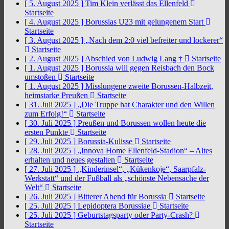
[ 5. August 2025 ]
Tim Klein verlässt das Ellenfeld
Startseite
[ 4. August 2025 ]
Borussias U23 mit gelungenem Start
Startseite
[ 3. August 2025 ]
„Nach dem 2:0 viel befreiter und lockerer“
Startseite
[ 2. August 2025 ]
Abschied von Ludwig Lang †
Startseite
[ 1. August 2025 ]
Borussia will gegen Reisbach den Bock
umstoßen
Startseite
[ 1. August 2025 ]
Misslungene zweite Borussen-Halbzeit,
heimstarke Preußen
Startseite
[ 31. Juli 2025 ]
„Die Truppe hat Charakter und den Willen
zum Erfolg!“
Startseite
[ 30. Juli 2025 ]
Preußen und Borussen wollen heute die
ersten Punkte
Startseite
[ 29. Juli 2025 ]
Borussia-Kulisse
Startseite
[ 28. Juli 2025 ]
„Innova Home Ellenfeld-Stadion“ – Altes
erhalten und neues gestalten
Startseite
[ 27. Juli 2025 ]
„Kinderinsel“, „Kükenkoje“, Saarpfalz-
Werkstatt“ und der Fußball als „schönste Nebensache der
Welt“
Startseite
[ 26. Juli 2025 ]
Bitterer Abend für Borussia
Startseite
[ 25. Juli 2025 ]
Lepidoptera Borussiae
Startseite
[ 25. Juli 2025 ]
Geburtstagsparty oder Party-Crash?
Startseite