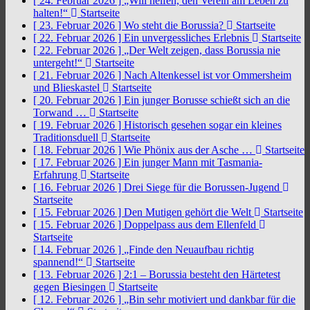
[ 24. Februar 2026 ]
„Will helfen, den Verein am Leben zu
halten!“
Startseite
[ 23. Februar 2026 ]
Wo steht die Borussia?
Startseite
[ 22. Februar 2026 ]
Ein unvergessliches Erlebnis
Startseite
[ 22. Februar 2026 ]
„Der Welt zeigen, dass Borussia nie
untergeht!“
Startseite
[ 21. Februar 2026 ]
Nach Altenkessel ist vor Ommersheim
und Blieskastel
Startseite
[ 20. Februar 2026 ]
Ein junger Borusse schießt sich an die
Torwand …
Startseite
[ 19. Februar 2026 ]
Historisch gesehen sogar ein kleines
Traditionsduell
Startseite
[ 18. Februar 2026 ]
Wie Phönix aus der Asche …
Startseite
[ 17. Februar 2026 ]
Ein junger Mann mit Tasmania-
Erfahrung
Startseite
[ 16. Februar 2026 ]
Drei Siege für die Borussen-Jugend
Startseite
[ 15. Februar 2026 ]
Den Mutigen gehört die Welt
Startseite
[ 15. Februar 2026 ]
Doppelpass aus dem Ellenfeld
Startseite
[ 14. Februar 2026 ]
„Finde den Neuaufbau richtig
spannend!“
Startseite
[ 13. Februar 2026 ]
2:1 – Borussia besteht den Härtetest
gegen Biesingen
Startseite
[ 12. Februar 2026 ]
„Bin sehr motiviert und dankbar für die