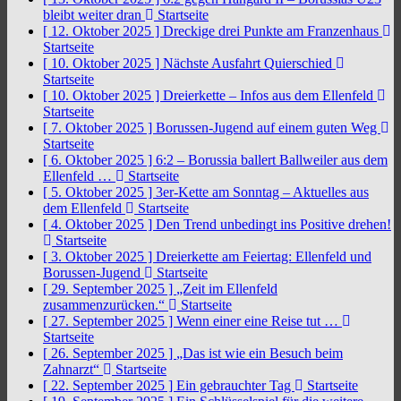
bleibt weiter dran
Startseite
[ 12. Oktober 2025 ]
Dreckige drei Punkte am Franzenhaus
Startseite
[ 10. Oktober 2025 ]
Nächste Ausfahrt Quierschied
Startseite
[ 10. Oktober 2025 ]
Dreierkette – Infos aus dem Ellenfeld
Startseite
[ 7. Oktober 2025 ]
Borussen-Jugend auf einem guten Weg
Startseite
[ 6. Oktober 2025 ]
6:2 – Borussia ballert Ballweiler aus dem
Ellenfeld …
Startseite
[ 5. Oktober 2025 ]
3er-Kette am Sonntag – Aktuelles aus
dem Ellenfeld
Startseite
[ 4. Oktober 2025 ]
Den Trend unbedingt ins Positive drehen!
Startseite
[ 3. Oktober 2025 ]
Dreierkette am Feiertag: Ellenfeld und
Borussen-Jugend
Startseite
[ 29. September 2025 ]
„Zeit im Ellenfeld
zusammenzurücken.“
Startseite
[ 27. September 2025 ]
Wenn einer eine Reise tut …
Startseite
[ 26. September 2025 ]
„Das ist wie ein Besuch beim
Zahnarzt“
Startseite
[ 22. September 2025 ]
Ein gebrauchter Tag
Startseite