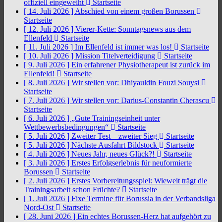
offiziell eingeweiht
Startseite
[ 14. Juli 2026 ]
Abschied von einem großen Borussen
Startseite
[ 12. Juli 2026 ]
Vierer-Kette: Sonntagsnews aus dem
Ellenfeld
Startseite
[ 11. Juli 2026 ]
Im Ellenfeld ist immer was los!
Startseite
[ 10. Juli 2026 ]
Mission Titelverteidigung
Startseite
[ 9. Juli 2026 ]
Ein erfahrener Physiotherapeut ist zurück im
Ellenfeld!
Startseite
[ 8. Juli 2026 ]
Wir stellen vor: Dhiyauldin Fouzi Souysi
Startseite
[ 7. Juli 2026 ]
Wir stellen vor: Darius-Constantin Cherascu
Startseite
[ 6. Juli 2026 ]
„Gute Trainingseinheit unter
Wettbewerbsbedingungen“
Startseite
[ 5. Juli 2026 ]
Zweiter Test – zweiter Sieg
Startseite
[ 5. Juli 2026 ]
Nächste Ausfahrt Bildstock
Startseite
[ 4. Juli 2026 ]
Neues Jahr, neues Glück?!
Startseite
[ 3. Juli 2026 ]
Erstes Erfolgserlebnis für neuformierte
Borussen
Startseite
[ 2. Juli 2026 ]
Erstes Vorbereitungsspiel: Wieweit trägt die
Trainingsarbeit schon Früchte?
Startseite
[ 1. Juli 2026 ]
Fixe Termine für Borussia in der Verbandsliga
Nord-Ost
Startseite
[ 28. Juni 2026 ]
Ein echtes Borussen-Herz hat aufgehört zu