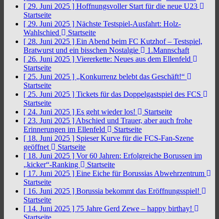
[ 29. Juni 2025 ]
Hoffnungsvoller Start für die neue U23
Startseite
[ 29. Juni 2025 ]
Nächste Testspiel-Ausfahrt: Holz-
Wahlschied
Startseite
[ 28. Juni 2025 ]
Ein Abend beim FC Kutzhof – Testspiel,
Bratwurst und ein bisschen Nostalgie
1.Mannschaft
[ 26. Juni 2025 ]
Viererkette: Neues aus dem Ellenfeld
Startseite
[ 25. Juni 2025 ]
„Konkurrenz belebt das Geschäft!“
Startseite
[ 25. Juni 2025 ]
Tickets für das Doppelgastspiel des FCS
Startseite
[ 24. Juni 2025 ]
Es geht wieder los!
Startseite
[ 23. Juni 2025 ]
Abschied und Trauer, aber auch frohe
Erinnerungen im Ellenfeld
Startseite
[ 18. Juni 2025 ]
Spieser Kurve für die FCS-Fan-Szene
geöffnet
Startseite
[ 18. Juni 2025 ]
Vor 60 Jahren: Erfolgreiche Borussen im
„kicker“-Ranking
Startseite
[ 17. Juni 2025 ]
Eine Eiche für Borussias Abwehrzentrum
Startseite
[ 16. Juni 2025 ]
Borussia bekommt das Eröffnungsspiel!
Startseite
[ 14. Juni 2025 ]
75 Jahre Gerd Zewe – happy birthay!
Startseite