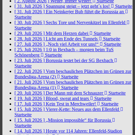
[ 2. August 2026 ]
Weiter, immer weiter!
Startseite
[ 31. Juli 2026 ]
Spannung steigt – jetzt geht´s los!
Startseite
[ 31. Juli 2026 ]
Ein Neinkerjer Bub führt die Borussia an
Startseite
[ 30. Juli 2026 ]
Sechs Tore und Nervenkitzel im Ellenfeld
Startseite
[ 29. Juli 2026 ]
Mit dem Herzen dabei
Startseite
[ 28. Juli 2026 ]
Licht am Ende des Tunnels
Startseite
[ 27. Juli 2026 ]
„Noch viel Arbeit vor uns!“
Startseite
[ 25. Juli 2026 ]
1:0 in Bexbach – morgen beim TuS
Schönenberg
Startseite
[ 23. Juli 2026 ]
Borussia testet bei der SG Bexbach
Startseite
[ 22. Juli 2026 ]
Vom beschaulichen Plätzchen im Grünen zur
Bundesliga-Arena (2)
Startseite
[ 21. Juli 2026 ]
Vom beschaulichen Plätzchen im Grünen zur
Bundesliga-Arena (1)
Startseite
[ 20. Juli 2026 ]
Der Mann mit dem Schnauzer
Startseite
[ 19. Juli 2026 ]
Blood, sweat and tears
Startseite
[ 17. Juli 2026 ]
Kein Test in Merchweiler!
Startseite
[ 15. Juli 2026 ]
Vierer-Kette: Neues aus dem Ellenfeld
Startseite
[ 15. Juli 2026 ]
„Mission impossible“ für Borussia
Startseite
[ 14. Juli 2026 ]
Heute vor 114 Jahren: Ellenfeld-Stadion