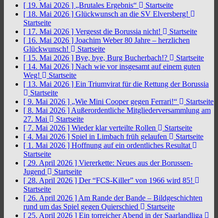
[ 19. Mai 2026 ]
„Brutales Ergebnis“
Startseite
[ 18. Mai 2026 ]
Glückwunsch an die SV Elversberg!
Startseite
[ 17. Mai 2026 ]
Vergesst die Borussia nicht!
Startseite
[ 16. Mai 2026 ]
Joachim Weber 80 Jahre – herzlichen
Glückwunsch!
Startseite
[ 15. Mai 2026 ]
Bye, bye, Burg Bucherbach!?
Startseite
[ 14. Mai 2026 ]
Nach wie vor insgesamt auf einem guten
Weg!
Startseite
[ 13. Mai 2026 ]
Ein Triumvirat für die Rettung der Borussia
Startseite
[ 9. Mai 2026 ]
„Wie Mini Cooper gegen Ferrari!“
Startseite
[ 8. Mai 2026 ]
Außerordentliche Mitgliederversammlung am
27. Mai
Startseite
[ 7. Mai 2026 ]
Wieder klar verteilte Rollen
Startseite
[ 4. Mai 2026 ]
Spiel in Limbach früh gelaufen
Startseite
[ 1. Mai 2026 ]
Hoffnung auf ein ordentliches Resultat
Startseite
[ 29. April 2026 ]
Viererkette: Neues aus der Borussen-
Jugend
Startseite
[ 28. April 2026 ]
Der “FCS-Killer” von 1966 wird 85!
Startseite
[ 26. April 2026 ]
Am Rande der Bande – Bildgeschichten
rund um das Spiel gegen Quierschied
Startseite
[ 25. April 2026 ]
Ein torreicher Abend in der Saarlandliga