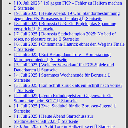
[ 10. Juli 2025 ]
1:6 gegen FKP – Fehler zu Helfern machen
Startseite
[ 9. Juli 2025 ]
Heute Abend, 19 Uhr: Standortbestimmung
gegen den FK Pirmasens in Lemberg
Startseite
[ 8. Juli 2025 ]
Borussia U23: Ein Projekt, das Spannung
verspricht!
Startseite
[ 7. Juli 2025 ]
Borussia Stadtchampion 2025: No bed of
roses, no pleasure cruise
Startseite
[ 6. Juli 2025 ]
Christmann-Hattrick ebnet den Weg ins Finale
Startseite
[ 5. Juli 2025 ]
Erst Beton, dann Tore – Borussia ringt
Marpingen nieder
Startseite
[ 5. Juli 2025 ]
Weiterer Vorverkauf für FCS-Spiele und
Dauerkarten
Startseite
[ 4. Juli 2025 ]
Strammes Wochenende für Borussia
Startseite
[ 3. Juli 2025 ]
Ein Schritt zurück als ein Schritt nach vorne?
Startseite
[ 2. Juli 2025 ]
„Vom Erfindergeist zur Gegenwart: Ein
Sommertag beim SCL“
Startseite
[ 1. Juli 2025 ]
Zwei Stadttitel für die Borussen-Jugend
Startseite
[ 1. Juli 2025 ]
Heute Abend Startschuss zur
Stadtmeisterschaft 2025
Startseite
[ 30. Juni 2025 ]
Acht Tore in Halbzeit zwei
Startseite