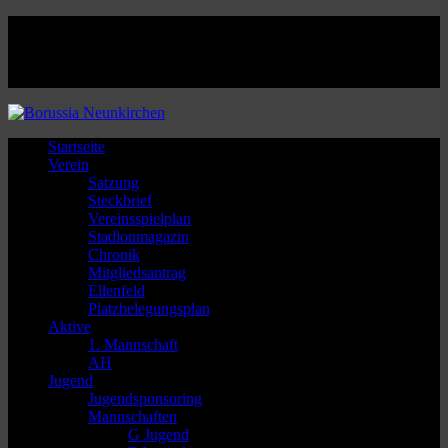
Facebook
Twitter
Instagram
Youtube
Startseite
Verein
Satzung
Steckbrief
Vereinsspielplan
Stadionmagazin
Chronik
Mitgliedsantrag
Ellenfeld
Platzbelegungsplan
Aktive
1. Mannschaft
AH
Jugend
Jugendsponsoring
Mannschaften
G Jugend