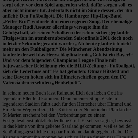
sorgt oder, vor dem Spiel angerufen wird, dafür sorgen soll, es
aber nicht immer tut. Jedenfalls nicht im Sinne dessen, der ihn
anfleht: Den Fußballgott. Die Hamburger Hip-Hop-Band
„Fettes Brot“ widmete ihm einen eigenen Song. Der ehemalige
Manager Rudi Assauer allerdings versagte ihm die
Gefolgschaft, als seinen Schalkern der schon sicher geglaubte
Titelgewinn im atemberaubenden Saisonfinale 2001 doch noch
in letzter Sekunde geraubt wurde: „Ab heute glaube ich nicht
mehr an den Fußballgott.“ Die Münchener Abendzeitung
konterte derweil das Herzschlagfinale mit „Gott ist ein Bayer!“
Und vor dem folgenden Champions League Finale mit
bajuwarischer Beteiligung riet die BILD-Zeitung: „Fußballgott,
zieh die Lederhose an!“ Es hat geholfen: Otmar Hitzfeld und
seine Bayern holten sich im Elfmeterschießen gegen den FC
Valencia den ersehnten „Henkelpott“.
In seinem neuen Buch lässt Raimund Eich den lieben Gott ins
legendäre Ellenfeld kommen. Denn an einer Stipp-Visite im
legendären Stadion führt auch für den Herrscher über Himmel und
Erde kein Weg vorbei. „Der Küsterin der Neunkircher Pfarrkirche
St.Marien erscheint bei den Vorbereitungen zu einem
Festgottesdienst plötzlich der liebe Gott. Er sei, so sagt er, bewusst
in das kleine von ihm geliebte Saarland gekommen, weil es bei der
Schöpfungsgeschichte ein paar Probleme damit gegeben habe. Die
Küsterin nimmt ihn spontan bei sich zu Hause für ein paar Tage auf