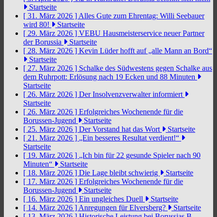
Startseite
[ 31. März 2026 ]
Alles Gute zum Ehrentag: Willi Seebauer
wird 80!
Startseite
[ 29. März 2026 ]
VEBU Hausmeisterservice neuer Partner
der Borussia
Startseite
[ 28. März 2026 ]
Kevin Lüder hofft auf „alle Mann an Bord“
Startseite
[ 27. März 2026 ]
Schalke des Südwestens gegen Schalke aus
dem Ruhrpott: Erlösung nach 19 Ecken und 88 Minuten
Startseite
[ 26. März 2026 ]
Der Insolvenzverwalter informiert
Startseite
[ 26. März 2026 ]
Erfolgreiches Wochenende für die
Borussen-Jugend
Startseite
[ 25. März 2026 ]
Der Vorstand hat das Wort
Startseite
[ 21. März 2026 ]
„Ein besseres Resultat verdient!“
Startseite
[ 19. März 2026 ]
„Ich bin für 22 gesunde Spieler nach 90
Minuten“
Startseite
[ 18. März 2026 ]
Die Lage bleibt schwierig
Startseite
[ 17. März 2026 ]
Erfolgreiches Wochenende für die
Borussen-Jugend
Startseite
[ 16. März 2026 ]
Ein ungleiches Duell
Startseite
[ 14. März 2026 ]
Anregungen für Elversberg?
Startseite
[ 13. März 2026 ]
Historische Leistung bei Borussias B-