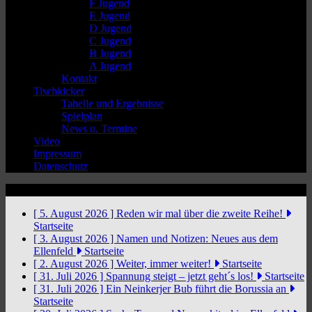
F Jugend
E Jugend
D Jugend
C Jugend
B Jugend
A Jugend
Kontakt
Tischkicker
Tabelle und Ergebnisse
Spielplan
News u. Termine
Video
Impressum
Datenschutz
News Ticker
[ 5. August 2026 ]
Reden wir mal über die zweite Reihe!
Startseite
[ 3. August 2026 ]
Namen und Notizen: Neues aus dem
Ellenfeld
Startseite
[ 2. August 2026 ]
Weiter, immer weiter!
Startseite
[ 31. Juli 2026 ]
Spannung steigt – jetzt geht´s los!
Startseite
[ 31. Juli 2026 ]
Ein Neinkerjer Bub führt die Borussia an
Startseite