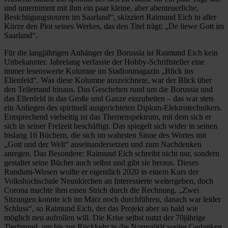
und unternimmt mit ihm ein paar kleine, aber abenteuerliche,
Besichtigungstouren im Saarland“, skizziert Raimund Eich in aller
Kürze den Plot seines Werkes, das den Titel trägt: „De liewe Gott im
Saarland“.
Für die langjährigen Anhänger der Borussia ist Raimund Eich kein
Unbekannter. Jahrelang verfasste der Hobby-Schriftsteller eine
immer lesenswerte Kolumne im Stadionmagazin „Blick ins
Ellenfeld“. Was diese Kolumne auszeichnete, war der Blick über
den Tellerrand hinaus. Das Geschehen rund um die Borussia und
das Ellenfeld in das Große und Ganze einzubetten – das war stets
ein Anliegen des spirituell ausgerichteten Diplom-Elektrotechnikers.
Entsprechend vielseitig ist das Themenspektrum, mit dem sich er
sich in seiner Freizeit beschäftigt. Das spiegelt sich wider in seinen
bislang 16 Büchern, die sich im wahrsten Sinne des Wortes mit
„Gott und der Welt“ auseinandersetzen und zum Nachdenken
anregen. Das Besondere: Raimund Eich schreibt nicht nur, sondern
gestaltet seine Bücher auch selbst und gibt sie heraus. Dieses
Rundum-Wissen wollte er eigentlich 2020 in einem Kurs der
Volkshochschule Neunkirchen an Interessierte weitergeben, doch
Corona machte ihm einen Strich durch die Rechnung. „Zwei
Sitzungen konnte ich im März noch durchführen, danach war leider
Schluss“, so Raimund Eich, der das Projekt aber so bald wie
möglich neu aufrollen will. Die Krise selbst nutzt der 70jährige
Tierfreund, um bis zur Rückkehr in die Normalität weiter Gedanken