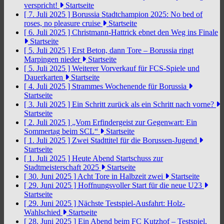
verspricht!
Startseite
[ 7. Juli 2025 ]
Borussia Stadtchampion 2025: No bed of
roses, no pleasure cruise
Startseite
[ 6. Juli 2025 ]
Christmann-Hattrick ebnet den Weg ins Finale
Startseite
[ 5. Juli 2025 ]
Erst Beton, dann Tore – Borussia ringt
Marpingen nieder
Startseite
[ 5. Juli 2025 ]
Weiterer Vorverkauf für FCS-Spiele und
Dauerkarten
Startseite
[ 4. Juli 2025 ]
Strammes Wochenende für Borussia
Startseite
[ 3. Juli 2025 ]
Ein Schritt zurück als ein Schritt nach vorne?
Startseite
[ 2. Juli 2025 ]
„Vom Erfindergeist zur Gegenwart: Ein
Sommertag beim SCL“
Startseite
[ 1. Juli 2025 ]
Zwei Stadttitel für die Borussen-Jugend
Startseite
[ 1. Juli 2025 ]
Heute Abend Startschuss zur
Stadtmeisterschaft 2025
Startseite
[ 30. Juni 2025 ]
Acht Tore in Halbzeit zwei
Startseite
[ 29. Juni 2025 ]
Hoffnungsvoller Start für die neue U23
Startseite
[ 29. Juni 2025 ]
Nächste Testspiel-Ausfahrt: Holz-
Wahlschied
Startseite
[ 28. Juni 2025 ]
Ein Abend beim FC Kutzhof – Testspiel,