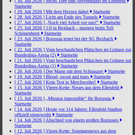
[ 30. Juli 2026 ]
Sechs Tore und Nervenkitzel im Ellenfeld
Startseite
[ 29. Juli 2026 ]
Mit dem Herzen dabei
Startseite
[ 28. Juli 2026 ]
Licht am Ende des Tunnels
Startseite
[ 27. Juli 2026 ]
„Noch viel Arbeit vor uns!“
Startseite
[ 25. Juli 2026 ]
1:0 in Bexbach – morgen beim TuS
Schönenberg
Startseite
[ 23. Juli 2026 ]
Borussia testet bei der SG Bexbach
Startseite
[ 22. Juli 2026 ]
Vom beschaulichen Plätzchen im Grünen zur
Bundesliga-Arena (2)
Startseite
[ 21. Juli 2026 ]
Vom beschaulichen Plätzchen im Grünen zur
Bundesliga-Arena (1)
Startseite
[ 20. Juli 2026 ]
Der Mann mit dem Schnauzer
Startseite
[ 19. Juli 2026 ]
Blood, sweat and tears
Startseite
[ 17. Juli 2026 ]
Kein Test in Merchweiler!
Startseite
[ 15. Juli 2026 ]
Vierer-Kette: Neues aus dem Ellenfeld
Startseite
[ 15. Juli 2026 ]
„Mission impossible“ für Borussia
Startseite
[ 14. Juli 2026 ]
Heute vor 114 Jahren: Ellenfeld-Stadion
offiziell eingeweiht
Startseite
[ 14. Juli 2026 ]
Abschied von einem großen Borussen
Startseite
[ 12. Juli 2026 ]
Vierer-Kette: Sonntagsnews aus dem