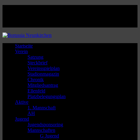
Facebook
Twitter
Instagram
Youtube
Startseite
Verein
Satzung
Steckbrief
Vereinsspielplan
Stadionmagazin
Chronik
Mitgliedsantrag
Ellenfeld
Platzbelegungsplan
Aktive
1. Mannschaft
AH
Jugend
Jugendsponsoring
Mannschaften
G Jugend