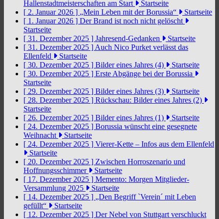
Hallenstadtmeisterschaften am Start
Startseite
[ 2. Januar 2026 ]
„Mein Leben mit der Borussia“
Startseite
[ 1. Januar 2026 ]
Der Brand ist noch nicht gelöscht
Startseite
[ 31. Dezember 2025 ]
Jahresend-Gedanken
Startseite
[ 31. Dezember 2025 ]
Auch Nico Purket verlässt das
Ellenfeld
Startseite
[ 30. Dezember 2025 ]
Bilder eines Jahres (4)
Startseite
[ 30. Dezember 2025 ]
Erste Abgänge bei der Borussia
Startseite
[ 29. Dezember 2025 ]
Bilder eines Jahres (3)
Startseite
[ 28. Dezember 2025 ]
Rückschau: Bilder eines Jahres (2)
Startseite
[ 26. Dezember 2025 ]
Bilder eines Jahres (1)
Startseite
[ 24. Dezember 2025 ]
Borussia wünscht eine gesegnete
Weihnacht
Startseite
[ 24. Dezember 2025 ]
Vierer-Kette – Infos aus dem Ellenfeld
Startseite
[ 20. Dezember 2025 ]
Zwischen Horroszenario und
Hoffnungsschimmer
Startseite
[ 17. Dezember 2025 ]
Memento: Morgen Mitglieder-
Versammlung 2025
Startseite
[ 14. Dezember 2025 ]
„Den Begriff `Verein´ mit Leben
gefüllt“
Startseite
[ 12. Dezember 2025 ]
Der Nebel von Stuttgart verschluckt