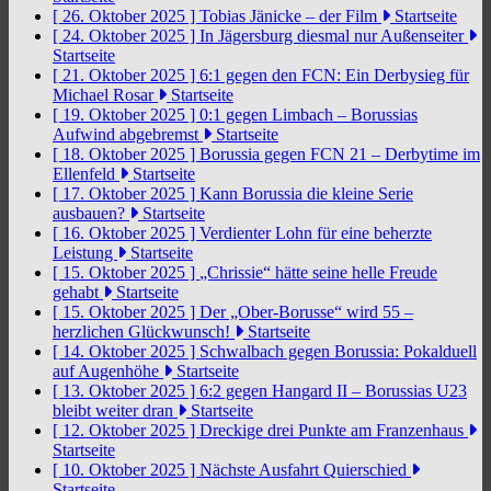
[ 26. Oktober 2025 ]
Tobias Jänicke – der Film
Startseite
[ 24. Oktober 2025 ]
In Jägersburg diesmal nur Außenseiter
Startseite
[ 21. Oktober 2025 ]
6:1 gegen den FCN: Ein Derbysieg für
Michael Rosar
Startseite
[ 19. Oktober 2025 ]
0:1 gegen Limbach – Borussias
Aufwind abgebremst
Startseite
[ 18. Oktober 2025 ]
Borussia gegen FCN 21 – Derbytime im
Ellenfeld
Startseite
[ 17. Oktober 2025 ]
Kann Borussia die kleine Serie
ausbauen?
Startseite
[ 16. Oktober 2025 ]
Verdienter Lohn für eine beherzte
Leistung
Startseite
[ 15. Oktober 2025 ]
„Chrissie“ hätte seine helle Freude
gehabt
Startseite
[ 15. Oktober 2025 ]
Der „Ober-Borusse“ wird 55 –
herzlichen Glückwunsch!
Startseite
[ 14. Oktober 2025 ]
Schwalbach gegen Borussia: Pokalduell
auf Augenhöhe
Startseite
[ 13. Oktober 2025 ]
6:2 gegen Hangard II – Borussias U23
bleibt weiter dran
Startseite
[ 12. Oktober 2025 ]
Dreckige drei Punkte am Franzenhaus
Startseite
[ 10. Oktober 2025 ]
Nächste Ausfahrt Quierschied
Startseite