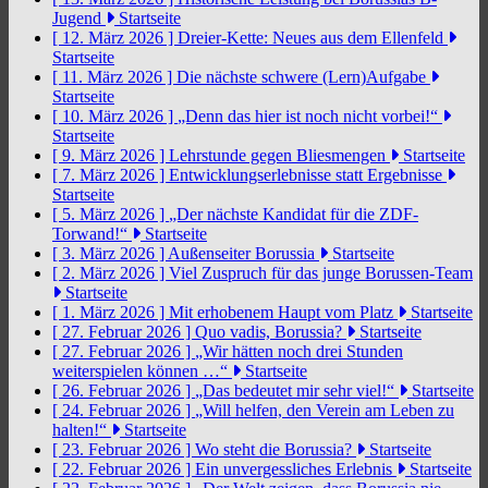
Jugend
Startseite
[ 12. März 2026 ]
Dreier-Kette: Neues aus dem Ellenfeld
Startseite
[ 11. März 2026 ]
Die nächste schwere (Lern)Aufgabe
Startseite
[ 10. März 2026 ]
„Denn das hier ist noch nicht vorbei!“
Startseite
[ 9. März 2026 ]
Lehrstunde gegen Bliesmengen
Startseite
[ 7. März 2026 ]
Entwicklungserlebnisse statt Ergebnisse
Startseite
[ 5. März 2026 ]
„Der nächste Kandidat für die ZDF-
Torwand!“
Startseite
[ 3. März 2026 ]
Außenseiter Borussia
Startseite
[ 2. März 2026 ]
Viel Zuspruch für das junge Borussen-Team
Startseite
[ 1. März 2026 ]
Mit erhobenem Haupt vom Platz
Startseite
[ 27. Februar 2026 ]
Quo vadis, Borussia?
Startseite
[ 27. Februar 2026 ]
„Wir hätten noch drei Stunden
weiterspielen können …“
Startseite
[ 26. Februar 2026 ]
„Das bedeutet mir sehr viel!“
Startseite
[ 24. Februar 2026 ]
„Will helfen, den Verein am Leben zu
halten!“
Startseite
[ 23. Februar 2026 ]
Wo steht die Borussia?
Startseite
[ 22. Februar 2026 ]
Ein unvergessliches Erlebnis
Startseite