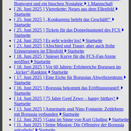
Bratwurst und ein bisschen Nostalgie
1.Mannschaft
[ 26. Juni 2025 ]
Viererkette: Neues aus dem Ellenfeld
Startseite
[ 25. Juni 2025 ]
„Konkurrenz belebt das Geschäft!“
Startseite
[ 25. Juni 2025 ]
Tickets für das Doppelgastspiel des FCS
Startseite
[ 24. Juni 2025 ]
Es geht wieder los!
Startseite
[ 23. Juni 2025 ]
Abschied und Trauer, aber auch frohe
Erinnerungen im Ellenfeld
Startseite
[ 18. Juni 2025 ]
Spieser Kurve für die FCS-Fan-Szene
geöffnet
Startseite
[ 18. Juni 2025 ]
Vor 60 Jahren: Erfolgreiche Borussen im
„kicker“-Ranking
Startseite
[ 17. Juni 2025 ]
Eine Eiche für Borussias Abwehrzentrum
Startseite
[ 16. Juni 2025 ]
Borussia bekommt das Eröffnungsspiel!
Startseite
[ 14. Juni 2025 ]
75 Jahre Gerd Zewe – happy birthay!
Startseite
[ 13. Juni 2025 ]
Annemarie und Nino Fontanin: Zeitlebens
mit Borussia verbunden
Startseite
[ 12. Juni 2025 ]
Ganz im Sinne von Kurt Gluding
Startseite
[ 11. Juni 2025 ]
Seine Mission: Die Offensive der Borussia
ankurbeln!
Startseite