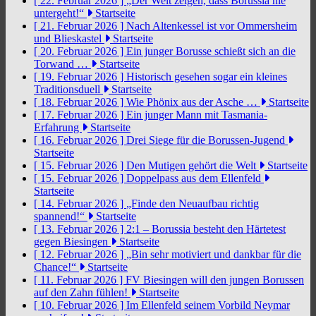
[ 22. Februar 2026 ]
„Der Welt zeigen, dass Borussia nie
untergeht!“
Startseite
[ 21. Februar 2026 ]
Nach Altenkessel ist vor Ommersheim
und Blieskastel
Startseite
[ 20. Februar 2026 ]
Ein junger Borusse schießt sich an die
Torwand …
Startseite
[ 19. Februar 2026 ]
Historisch gesehen sogar ein kleines
Traditionsduell
Startseite
[ 18. Februar 2026 ]
Wie Phönix aus der Asche …
Startseite
[ 17. Februar 2026 ]
Ein junger Mann mit Tasmania-
Erfahrung
Startseite
[ 16. Februar 2026 ]
Drei Siege für die Borussen-Jugend
Startseite
[ 15. Februar 2026 ]
Den Mutigen gehört die Welt
Startseite
[ 15. Februar 2026 ]
Doppelpass aus dem Ellenfeld
Startseite
[ 14. Februar 2026 ]
„Finde den Neuaufbau richtig
spannend!“
Startseite
[ 13. Februar 2026 ]
2:1 – Borussia besteht den Härtetest
gegen Biesingen
Startseite
[ 12. Februar 2026 ]
„Bin sehr motiviert und dankbar für die
Chance!“
Startseite
[ 11. Februar 2026 ]
FV Biesingen will den jungen Borussen
auf den Zahn fühlen!
Startseite
[ 10. Februar 2026 ]
Im Ellenfeld seinem Vorbild Neymar