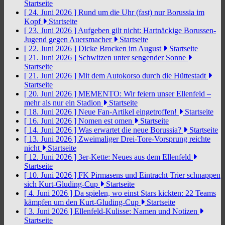
Startseite
[ 24. Juni 2026 ]
Rund um die Uhr (fast) nur Borussia im
Kopf
Startseite
[ 23. Juni 2026 ]
Aufgeben gilt nicht: Hartnäckige Borussen-
Jugend gegen Auersmacher
Startseite
[ 22. Juni 2026 ]
Dicke Brocken im August
Startseite
[ 21. Juni 2026 ]
Schwitzen unter sengender Sonne
Startseite
[ 21. Juni 2026 ]
Mit dem Autokorso durch die Hüttestadt
Startseite
[ 20. Juni 2026 ]
MEMENTO: Wir feiern unser Ellenfeld –
mehr als nur ein Stadion
Startseite
[ 18. Juni 2026 ]
Neue Fan-Artikel eingetroffen!
Startseite
[ 16. Juni 2026 ]
Nomen est omen
Startseite
[ 14. Juni 2026 ]
Was erwartet die neue Borussia?
Startseite
[ 13. Juni 2026 ]
Zweimaliger Drei-Tore-Vorsprung reichte
nicht
Startseite
[ 12. Juni 2026 ]
3er-Kette: Neues aus dem Ellenfeld
Startseite
[ 10. Juni 2026 ]
FK Pirmasens und Eintracht Trier schnappen
sich Kurt-Gluding-Cup
Startseite
[ 4. Juni 2026 ]
Da spielen, wo einst Stars kickten: 22 Teams
kämpfen um den Kurt-Gluding-Cup
Startseite
[ 3. Juni 2026 ]
Ellenfeld-Kulisse: Namen und Notizen
Startseite