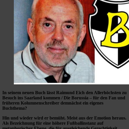
In seinem neuen Buch lässt Raimund Eich den Allerhöchsten zu
Besuch ins Saarland kommen / Die Borussia – für den Fan und
früheren Kolumnenschreiber demnächst ein eigenes
Buchthema?
Hin und wieder wird er bemüht. Meist aus der Emotion heraus.
Als Bezeichnung für eine höhere Fußballinstanz auf
metaphorischer Ebene, die für ausgleichende Gerechtigkeit