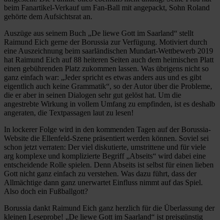
beim Fanartikel-Verkauf um Fan-Ball mit angepackt, Sohn Roland
gehörte dem Aufsichtsrat an.
Auszüge aus seinem Buch „De liewe Gott im Saarland“ stellt
Raimund Eich gerne der Borussia zur Verfügung. Motiviert durch
eine Auszeichnung beim saarländischen Mundart-Wettbewerb 2019
hat Raimund Eich auf 88 heiteren Seiten auch dem heimischen Platt
einen gebührenden Platz zukommen lassen. Was übrigens nicht so
ganz einfach war: „Jeder spricht es etwas anders aus und es gibt
eigentlich auch keine Grammatik“, so der Autor über die Probleme,
die er aber in seinen Dialogen sehr gut gelöst hat. Um die
angestrebte Wirkung in vollem Umfang zu empfinden, ist es deshalb
angeraten, die Textpassagen laut zu lesen!
In lockerer Folge wird in den kommenden Tagen auf der Borussia-
Website die Ellenfeld-Szene präsentiert werden können. Soviel sei
schon jetzt verraten: Der viel diskutierte, umstrittene und für viele
arg komplexe und komplizierte Begriff „Abseits“ wird dabei eine
entscheidende Rolle spielen. Denn Abseits ist selbst für einen lieben
Gott nicht ganz einfach zu verstehen. Was dazu führt, dass der
Allmächtige dann ganz unerwartet Einfluss nimmt auf das Spiel.
Also doch ein Fußballgott?
Borussia dankt Raimund Eich ganz herzlich für die Überlassung der
kleinen Leseprobe! „De liewe Gott im Saarland“ ist preisgünstig