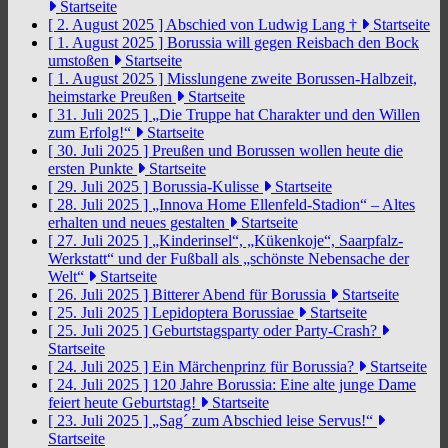
Startseite
[ 2. August 2025 ]
Abschied von Ludwig Lang †
Startseite
[ 1. August 2025 ]
Borussia will gegen Reisbach den Bock
umstoßen
Startseite
[ 1. August 2025 ]
Misslungene zweite Borussen-Halbzeit,
heimstarke Preußen
Startseite
[ 31. Juli 2025 ]
„Die Truppe hat Charakter und den Willen
zum Erfolg!“
Startseite
[ 30. Juli 2025 ]
Preußen und Borussen wollen heute die
ersten Punkte
Startseite
[ 29. Juli 2025 ]
Borussia-Kulisse
Startseite
[ 28. Juli 2025 ]
„Innova Home Ellenfeld-Stadion“ – Altes
erhalten und neues gestalten
Startseite
[ 27. Juli 2025 ]
„Kinderinsel“, „Kükenkoje“, Saarpfalz-
Werkstatt“ und der Fußball als „schönste Nebensache der
Welt“
Startseite
[ 26. Juli 2025 ]
Bitterer Abend für Borussia
Startseite
[ 25. Juli 2025 ]
Lepidoptera Borussiae
Startseite
[ 25. Juli 2025 ]
Geburtstagsparty oder Party-Crash?
Startseite
[ 24. Juli 2025 ]
Ein Märchenprinz für Borussia?
Startseite
[ 24. Juli 2025 ]
120 Jahre Borussia: Eine alte junge Dame
feiert heute Geburtstag!
Startseite
[ 23. Juli 2025 ]
„Sag´ zum Abschied leise Servus!“
Startseite