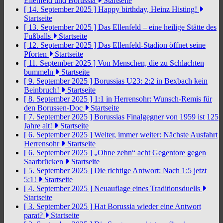
Ellenfeld und Borussia
Startseite
[ 14. September 2025 ]
Happy birthday, Heinz Histing!
Startseite
[ 13. September 2025 ]
Das Ellenfeld – eine heilige Stätte des
Fußballs
Startseite
[ 12. September 2025 ]
Das Ellenfeld-Stadion öffnet seine
Pforten
Startseite
[ 11. September 2025 ]
Von Menschen, die zu Schlachten
bummeln
Startseite
[ 9. September 2025 ]
Borussias U23: 2:2 in Bexbach kein
Beinbruch!
Startseite
[ 8. September 2025 ]
1:1 in Herrensohr: Wunsch-Remis für
den Borussen-Doc
Startseite
[ 7. September 2025 ]
Borussias Finalgegner von 1959 ist 125
Jahre alt!
Startseite
[ 6. September 2025 ]
Weiter, immer weiter: Nächste Ausfahrt
Herrensohr
Startseite
[ 6. September 2025 ]
„Ohne zehn“ acht Gegentore gegen
Saarbrücken
Startseite
[ 5. September 2025 ]
Die richtige Antwort: Nach 1:5 jetzt
5:1!
Startseite
[ 4. September 2025 ]
Neuauflage eines Traditionsduells
Startseite
[ 3. September 2025 ]
Hat Borussia wieder eine Antwort
parat?
Startseite