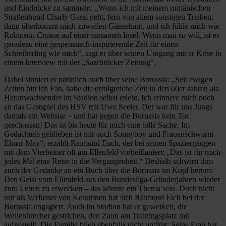
und Eindrücke zu sammeln. „Wenn ich mit meinem rumänischen
Straßenhund Charly Gassi geht, fern von allem sonstigen Treiben,
dann überkommt mich zuweilen Gänsehaut, und ich fühle mich wie
Robinson Crusoe auf einer einsamen Insel. Wenn man so will, ist es
geradezu eine gespenstisch-inspirierende Zeit für einen
Schreiberling wie mich“, sagt er über seinen Umgang mit er Krise in
einem Interview mit der „Saarbrücker Zeitung“.
Dabei sinniert er natürlich auch über seine Borussia: „Seit ewigen
Zeiten bin ich Fan, habe die erfolgreiche Zeit in den 60er Jahren als
Heranwachsender im Stadion selbst erlebt. Ich erinnere mich noch
an das Gastspiel des HSV mit Uwe Seeler. Der war für uns Jungs
damals ein Weltstar – und hat gegen die Borussia kein Tor
geschossen! Das ist bis heute für mich eine tolle Sache. Im
Gedächtnis geblieben ist mir auch Sonnyboy und Frauenschwarm
Elmar May“, erzählt Raimund Euch, der bei seinen Spaziergängen
mit dem Vierbeiner oft am Ellenfeld vorbeiflaniert: „Das ist für mich
jedes Mal eine Reise in die Vergangenheit.“ Deshalb schwirrt ihm
auch der Gedanke an ein Buch über die Borussia im Kopf herum:
Den Geist vom Ellenfeld aus den Bundesliga-Gründerjahren wieder
zum Leben zu erwecken – das könnte ein Thema sein. Doch nicht
nur als Verfasser von Kolumnen hat sich Raimund Eich bei der
Borussia engagiert. Auch im Stadion hat er gewerkelt, die
Wellenbrecher gestrichen, den Zaun am Trainingsplatz mit
aufgestellt. Die Familie blieb ebenfalls nicht untätig: Seine Frau hat