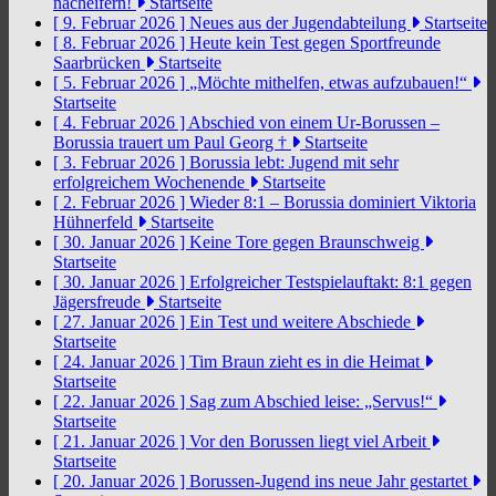
nacheifern!
Startseite
[ 9. Februar 2026 ]
Neues aus der Jugendabteilung
Startseite
[ 8. Februar 2026 ]
Heute kein Test gegen Sportfreunde
Saarbrücken
Startseite
[ 5. Februar 2026 ]
„Möchte mithelfen, etwas aufzubauen!“
Startseite
[ 4. Februar 2026 ]
Abschied von einem Ur-Borussen –
Borussia trauert um Paul Georg †
Startseite
[ 3. Februar 2026 ]
Borussia lebt: Jugend mit sehr
erfolgreichem Wochenende
Startseite
[ 2. Februar 2026 ]
Wieder 8:1 – Borussia dominiert Viktoria
Hühnerfeld
Startseite
[ 30. Januar 2026 ]
Keine Tore gegen Braunschweig
Startseite
[ 30. Januar 2026 ]
Erfolgreicher Testspielauftakt: 8:1 gegen
Jägersfreude
Startseite
[ 27. Januar 2026 ]
Ein Test und weitere Abschiede
Startseite
[ 24. Januar 2026 ]
Tim Braun zieht es in die Heimat
Startseite
[ 22. Januar 2026 ]
Sag zum Abschied leise: „Servus!“
Startseite
[ 21. Januar 2026 ]
Vor den Borussen liegt viel Arbeit
Startseite
[ 20. Januar 2026 ]
Borussen-Jugend ins neue Jahr gestartet