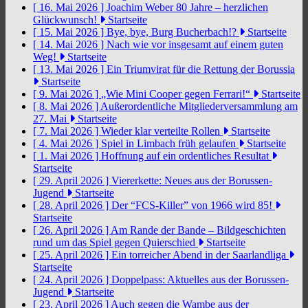
[ 16. Mai 2026 ]
Joachim Weber 80 Jahre – herzlichen
Glückwunsch!
Startseite
[ 15. Mai 2026 ]
Bye, bye, Burg Bucherbach!?
Startseite
[ 14. Mai 2026 ]
Nach wie vor insgesamt auf einem guten
Weg!
Startseite
[ 13. Mai 2026 ]
Ein Triumvirat für die Rettung der Borussia
Startseite
[ 9. Mai 2026 ]
„Wie Mini Cooper gegen Ferrari!“
Startseite
[ 8. Mai 2026 ]
Außerordentliche Mitgliederversammlung am
27. Mai
Startseite
[ 7. Mai 2026 ]
Wieder klar verteilte Rollen
Startseite
[ 4. Mai 2026 ]
Spiel in Limbach früh gelaufen
Startseite
[ 1. Mai 2026 ]
Hoffnung auf ein ordentliches Resultat
Startseite
[ 29. April 2026 ]
Viererkette: Neues aus der Borussen-
Jugend
Startseite
[ 28. April 2026 ]
Der “FCS-Killer” von 1966 wird 85!
Startseite
[ 26. April 2026 ]
Am Rande der Bande – Bildgeschichten
rund um das Spiel gegen Quierschied
Startseite
[ 25. April 2026 ]
Ein torreicher Abend in der Saarlandliga
Startseite
[ 24. April 2026 ]
Doppelpass: Aktuelles aus der Borussen-
Jugend
Startseite
[ 23. April 2026 ]
Auch gegen die Wambe aus der