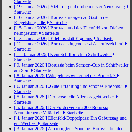
Startseite
[ 19. Januar 2026 ]
Viel Lehrgeld und ein erster Neuzugang
Startseite
[ 16. Januar 2026 ]
Borussia morgen zu Gast in der
Riegelsberghalle
Startseite
[ 15. Januar 2026 ]
Borussia und das Ellenfeld von Dieben
heimgesucht
Startseite
[ 13. Januar 2026 ]
Erlebnis statt Ergebnis
Startseite
[ 12. Januar 2026 ]
Borussen-Jugend setzt Ausrufezeichen!
Startseite
[ 11. Januar 2026 ]
Kein Schiffbruch in Schiffweiler
Startseite
[ 9. Januar 2026 ]
Borussia beim Samson-Cup in Schiffweiler
am Start
Startseite
[ 8. Januar 2026 ]
Wie geht es weiter bei der Borussia?
Startseite
[ 6. Januar 2026 ]
„Gute Erfahrung und schönes Erlebnis!“
Startseite
[ 5. Januar 2026 ]
Der personelle Aderlass geht weiter
Startseite
[ 5. Januar 2026 ]
Der Förderverein 2000 Borussia
Neunkirchen e.V. lädt ein
Startseite
[ 4. Januar 2026 ]
Ellenfeld-Doppelpass: Ein Geburtstag und
ein Wechsel
Startseite
[ 3. Januar 2026 ]
Am morgigen Sonntag: Borussia bei den