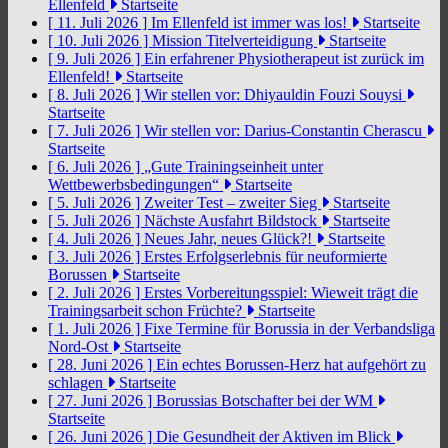
Ellenfeld
Startseite
[ 11. Juli 2026 ]
Im Ellenfeld ist immer was los!
Startseite
[ 10. Juli 2026 ]
Mission Titelverteidigung
Startseite
[ 9. Juli 2026 ]
Ein erfahrener Physiotherapeut ist zurück im
Ellenfeld!
Startseite
[ 8. Juli 2026 ]
Wir stellen vor: Dhiyauldin Fouzi Souysi
Startseite
[ 7. Juli 2026 ]
Wir stellen vor: Darius-Constantin Cherascu
Startseite
[ 6. Juli 2026 ]
„Gute Trainingseinheit unter
Wettbewerbsbedingungen“
Startseite
[ 5. Juli 2026 ]
Zweiter Test – zweiter Sieg
Startseite
[ 5. Juli 2026 ]
Nächste Ausfahrt Bildstock
Startseite
[ 4. Juli 2026 ]
Neues Jahr, neues Glück?!
Startseite
[ 3. Juli 2026 ]
Erstes Erfolgserlebnis für neuformierte
Borussen
Startseite
[ 2. Juli 2026 ]
Erstes Vorbereitungsspiel: Wieweit trägt die
Trainingsarbeit schon Früchte?
Startseite
[ 1. Juli 2026 ]
Fixe Termine für Borussia in der Verbandsliga
Nord-Ost
Startseite
[ 28. Juni 2026 ]
Ein echtes Borussen-Herz hat aufgehört zu
schlagen
Startseite
[ 27. Juni 2026 ]
Borussias Botschafter bei der WM
Startseite
[ 26. Juni 2026 ]
Die Gesundheit der Aktiven im Blick