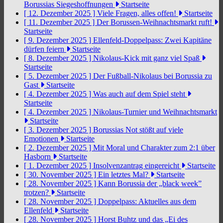
Borussias Siegeshoffnungen
Startseite
[ 12. Dezember 2025 ]
Viele Fragen, alles offen!
Startseite
[ 11. Dezember 2025 ]
Der Borussen-Weihnachtsmarkt ruft!
Startseite
[ 9. Dezember 2025 ]
Ellenfeld-Doppelpass: Zwei Kapitäne
dürfen feiern
Startseite
[ 8. Dezember 2025 ]
Nikolaus-Kick mit ganz viel Spaß
Startseite
[ 5. Dezember 2025 ]
Der Fußball-Nikolaus bei Borussia zu
Gast
Startseite
[ 4. Dezember 2025 ]
Was auch auf dem Spiel steht
Startseite
[ 4. Dezember 2025 ]
Nikolaus-Turnier und Weihnachtsmarkt
Startseite
[ 3. Dezember 2025 ]
Borussias Not stößt auf viele
Emotionen
Startseite
[ 2. Dezember 2025 ]
Mit Moral und Charakter zum 2:1 über
Hasborn
Startseite
[ 1. Dezember 2025 ]
Insolvenzantrag eingereicht
Startseite
[ 30. November 2025 ]
Ein letztes Mal?
Startseite
[ 28. November 2025 ]
Kann Borussia der „black week”
trotzen?
Startseite
[ 28. November 2025 ]
Doppelpass: Aktuelles aus dem
Ellenfeld
Startseite
[ 28. November 2025 ]
Horst Buhtz und das „Ei des