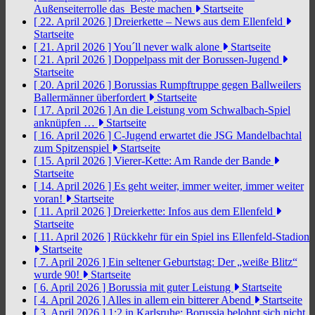
Außenseiterrolle das Beste machen
Startseite
[ 22. April 2026 ]
Dreierkette – News aus dem Ellenfeld
Startseite
[ 21. April 2026 ]
You´ll never walk alone
Startseite
[ 21. April 2026 ]
Doppelpass mit der Borussen-Jugend
Startseite
[ 20. April 2026 ]
Borussias Rumpftruppe gegen Ballweilers
Ballermänner überfordert
Startseite
[ 17. April 2026 ]
An die Leistung vom Schwalbach-Spiel
anknüpfen …
Startseite
[ 16. April 2026 ]
C-Jugend erwartet die JSG Mandelbachtal
zum Spitzenspiel
Startseite
[ 15. April 2026 ]
Vierer-Kette: Am Rande der Bande
Startseite
[ 14. April 2026 ]
Es geht weiter, immer weiter, immer weiter
voran!
Startseite
[ 11. April 2026 ]
Dreierkette: Infos aus dem Ellenfeld
Startseite
[ 11. April 2026 ]
Rückkehr für ein Spiel ins Ellenfeld-Stadion
Startseite
[ 7. April 2026 ]
Ein seltener Geburtstag: Der „weiße Blitz“
wurde 90!
Startseite
[ 6. April 2026 ]
Borussia mit guter Leistung
Startseite
[ 4. April 2026 ]
Alles in allem ein bitterer Abend
Startseite
[ 3. April 2026 ]
1:2 in Karlsruhe: Borussia belohnt sich nicht