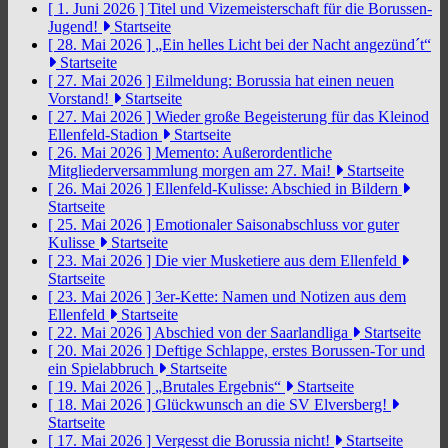
[ 1. Juni 2026 ]
Titel und Vizemeisterschaft für die Borussen-
Jugend!
Startseite
[ 28. Mai 2026 ]
„Ein helles Licht bei der Nacht angezünd´t“
Startseite
[ 27. Mai 2026 ]
Eilmeldung: Borussia hat einen neuen
Vorstand!
Startseite
[ 27. Mai 2026 ]
Wieder große Begeisterung für das Kleinod
Ellenfeld-Stadion
Startseite
[ 26. Mai 2026 ]
Memento: Außerordentliche
Mitgliederversammlung morgen am 27. Mai!
Startseite
[ 26. Mai 2026 ]
Ellenfeld-Kulisse: Abschied in Bildern
Startseite
[ 25. Mai 2026 ]
Emotionaler Saisonabschluss vor guter
Kulisse
Startseite
[ 23. Mai 2026 ]
Die vier Musketiere aus dem Ellenfeld
Startseite
[ 23. Mai 2026 ]
3er-Kette: Namen und Notizen aus dem
Ellenfeld
Startseite
[ 22. Mai 2026 ]
Abschied von der Saarlandliga
Startseite
[ 20. Mai 2026 ]
Deftige Schlappe, erstes Borussen-Tor und
ein Spielabbruch
Startseite
[ 19. Mai 2026 ]
„Brutales Ergebnis“
Startseite
[ 18. Mai 2026 ]
Glückwunsch an die SV Elversberg!
Startseite
[ 17. Mai 2026 ]
Vergesst die Borussia nicht!
Startseite