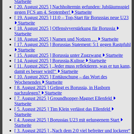
Startseite
[ 20. August 2025 ]
Nachholtermin gefunden: Jubiläumsspiel
gegen FCS am 4. September!
Startseite
[ 19. August 2025 ]
11:0 – Top-Start für Borussias neue U23
Startseite
[ 18. August 2025 ]
Offensivverstärkung für Borussia
Startseite
[ 18. August 2025 ]
Namen und Notizen …
Startseite
[ 17. August 2025 ]
Borussias Statement: 5:1 gegen Rastpfuhl
Startseite
[ 15. August 2025 ]
Borussia unter Zugzwang
Startseite
[ 14. August 2025 ]
Borussia-Kulisse
Startseite
[ 11. August 2025 ]
„Jeder muss reflektieren, was er tun kann,
damit es besser wird!“
Startseite
[ 10. August 2025 ]
Enttäuschung – das Wort des
Wochenendes
Startseite
[ 8. August 2025 ]
Gelingt es Borussia, in Hasborn
nachzulegen?
Startseite
[ 7. August 2025 ]
Groundhopper-Magnet Ellenfeld
Startseite
[ 5. August 2025 ]
Tim Klein verlässt das Ellenfeld
Startseite
[ 4. August 2025 ]
Borussias U23 mit gelungenem Start
Startseite
[ 3. August 2025 ]
„Nach dem 2:0 viel befreiter und lockerer“