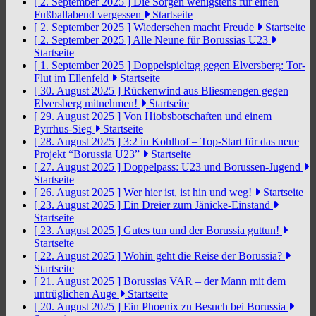
[ 2. September 2025 ]
Die Sorgen wenigstens für einen
Fußballabend vergessen
Startseite
[ 2. September 2025 ]
Wiedersehen macht Freude
Startseite
[ 2. September 2025 ]
Alle Neune für Borussias U23
Startseite
[ 1. September 2025 ]
Doppelspieltag gegen Elversberg: Tor-
Flut im Ellenfeld
Startseite
[ 30. August 2025 ]
Rückenwind aus Bliesmengen gegen
Elversberg mitnehmen!
Startseite
[ 29. August 2025 ]
Von Hiobsbotschaften und einem
Pyrrhus-Sieg
Startseite
[ 28. August 2025 ]
3:2 in Kohlhof – Top-Start für das neue
Projekt “Borussia U23”
Startseite
[ 27. August 2025 ]
Doppelpass: U23 und Borussen-Jugend
Startseite
[ 26. August 2025 ]
Wer hier ist, ist hin und weg!
Startseite
[ 23. August 2025 ]
Ein Dreier zum Jänicke-Einstand
Startseite
[ 23. August 2025 ]
Gutes tun und der Borussia guttun!
Startseite
[ 22. August 2025 ]
Wohin geht die Reise der Borussia?
Startseite
[ 21. August 2025 ]
Borussias VAR – der Mann mit dem
untrüglichen Auge
Startseite
[ 20. August 2025 ]
Ein Phoenix zu Besuch bei Borussia