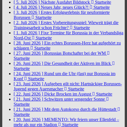
[ 5. Juli 2026 ]
Nächste Ausfahrt Bildstock
Startseite
[ 4. Juli 2026 ]
Neues Jahr, neues Glück?!
Startseite
[ 3. Juli 2026 ]
Erstes Erfolgserlebnis für neuformierte
Borussen
Startseite
[ 2. Juli 2026 ]
Erstes Vorbereitungsspiel: Wieweit trägt die
Trainingsarbeit schon Früchte?
Startseite
[ 1. Juli 2026 ]
Fixe Termine für Borussia in der Verbandsliga
Nord-Ost
Startseite
[ 28. Juni 2026 ]
Ein echtes Borussen-Herz hat aufgehört zu
schlagen
Startseite
[ 27. Juni 2026 ]
Borussias Botschafter bei der WM
Startseite
[ 26. Juni 2026 ]
Die Gesundheit der Aktiven im Blick
Startseite
[ 24. Juni 2026 ]
Rund um die Uhr (fast) nur Borussia im
Kopf
Startseite
[ 23. Juni 2026 ]
Aufgeben gilt nicht: Hartnäckige Borussen-
Jugend gegen Auersmacher
Startseite
[ 22. Juni 2026 ]
Dicke Brocken im August
Startseite
[ 21. Juni 2026 ]
Schwitzen unter sengender Sonne
Startseite
[ 21. Juni 2026 ]
Mit dem Autokorso durch die Hüttestadt
Startseite
[ 20. Juni 2026 ]
MEMENTO: Wir feiern unser Ellenfeld –
mehr als nur ein Stadion
Startseite