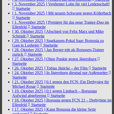
[ 3. November 2025 ]
Verdienter Lohn für viel Leidenschaft!
Startseite
[ 1. November 2025 ]
Mit neuem Schwung gegen Köllerbach
Startseite
[ 1. November 2025 ]
Premiere für das neue Trainer-Duo im
Ellenfeld
Startseite
[ 30. Oktober 2025 ]
Abschied von Felix Marx und Mike
Schmidt
Startseite
[ 29. Oktober 2025 ]
Sparkassen-Pokal Saar: Borussia zu
Gast in Losheim
Startseite
[ 28. Oktober 2025 ]
Jan Berger tritt als Borussen-Trainer
zurück
Startseite
[ 27. Oktober 2025 ]
Ohne Punkte gegen Jägersburg
Startseite
[ 26. Oktober 2025 ]
Tobias Jänicke – der Film
Startseite
[ 24. Oktober 2025 ]
In Jägersburg diesmal nur Außenseiter
Startseite
[ 21. Oktober 2025 ]
6:1 gegen den FCN: Ein Derbysieg für
Michael Rosar
Startseite
[ 19. Oktober 2025 ]
0:1 gegen Limbach – Borussias
Aufwind abgebremst
Startseite
[ 18. Oktober 2025 ]
Borussia gegen FCN 21 – Derbytime im
Ellenfeld
Startseite
[ 17. Oktober 2025 ]
Kann Borussia die kleine Serie
ausbauen?
Startseite