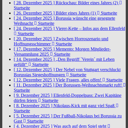
[ 28. Dezember 2025 ]
Rückschau: Bilder eines Jahres (2)
Startseite
[ 26. Dezember 2025 ]
Bilder eines Jahres (1)
Startseite
[ 24. Dezember 2025 ]
Borussia wünscht eine gesegnete
Weihnacht
Startseite
[ 24. Dezember 2025 ]
Vierer-Kette – Infos aus dem Ellenfeld
Startseite
[ 20. Dezember 2025 ]
Zwischen Horroszenario und
Hoffnungsschimmer
Startseite
[ 17. Dezember 2025 ]
Memento: Morgen Mitglieder-
Versammlung 2025
Startseite
[ 14. Dezember 2025 ]
„Den Begriff `Verein´ mit Leben
gefüllt“
Startseite
[ 12. Dezember 2025 ]
Der Nebel von Stuttgart verschluckt
Borussias Siegeshoffnungen
Startseite
[ 12. Dezember 2025 ]
Viele Fragen, alles offen!
Startseite
[ 11. Dezember 2025 ]
Der Borussen-Weihnachtsmarkt ruft!
Startseite
[ 9. Dezember 2025 ]
Ellenfeld-Doppelpass: Zwei Kapitäne
dürfen feiern
Startseite
[ 8. Dezember 2025 ]
Nikolaus-Kick mit ganz viel Spaß
Startseite
[ 5. Dezember 2025 ]
Der Fußball-Nikolaus bei Borussia zu
Gast
Startseite
[ 4. Dezember 2025 ]
Was auch auf dem Spiel steht