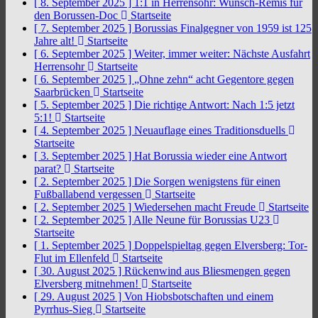
[ 8. September 2025 ]
1:1 in Herrensohr: Wunsch-Remis für
den Borussen-Doc
Startseite
[ 7. September 2025 ]
Borussias Finalgegner von 1959 ist 125
Jahre alt!
Startseite
[ 6. September 2025 ]
Weiter, immer weiter: Nächste Ausfahrt
Herrensohr
Startseite
[ 6. September 2025 ]
„Ohne zehn“ acht Gegentore gegen
Saarbrücken
Startseite
[ 5. September 2025 ]
Die richtige Antwort: Nach 1:5 jetzt
5:1!
Startseite
[ 4. September 2025 ]
Neuauflage eines Traditionsduells
Startseite
[ 3. September 2025 ]
Hat Borussia wieder eine Antwort
parat?
Startseite
[ 2. September 2025 ]
Die Sorgen wenigstens für einen
Fußballabend vergessen
Startseite
[ 2. September 2025 ]
Wiedersehen macht Freude
Startseite
[ 2. September 2025 ]
Alle Neune für Borussias U23
Startseite
[ 1. September 2025 ]
Doppelspieltag gegen Elversberg: Tor-
Flut im Ellenfeld
Startseite
[ 30. August 2025 ]
Rückenwind aus Bliesmengen gegen
Elversberg mitnehmen!
Startseite
[ 29. August 2025 ]
Von Hiobsbotschaften und einem
Pyrrhus-Sieg
Startseite