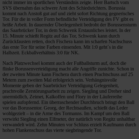
nicht immer im sportlichen Verständnis zeigte. Herr Bartsch vom
SVS übernahm das schwere Amt des Schiedsrichters. Borussia
kommt nach Anstoß gut auf und zieht sofort Richtung gegnerisches
Tor. Für die in voller Form befindliche Verteidigung des FV gibt es
heiße Arbeit. In dauernder Überlegenheit bedroht der Borussensturm
das Saarbrücker Tor, in dem Schwenk Erstaunliches leistet. In der
15. Minute schießt Regitz auf das Tor, Schwenk kann durch
Zurückfausten retten, doch Fischera kann im scharfen Nachschuss
das erste Tor für seine Farben einsenden. Mit 1:0 geht´s in die
Halbzeit. Eckballverhältnis 3:0 für NK.
Nach Platzwechsel kommt auch der Fußballsturm auf, doch die
flinke Borussenverteidigung macht alle Angriffe zunichte. Schon in
der zweiten Minute kann Fischera durch einen Prachtschuss auf 25
Metern zum zweiten Mal erfolgreich sein. Verhängnisvolle
Momente geben der Saarbrücker Verteidigung Gelegenheit,
prachtvolle Zerstörungsarbeit zu zeigen. Siegling und Dreher sind
unermüdlich, Zeimet, Kalkoffen und Flory in der Läuferreihe
spielen aufopfernd. Ein überraschender Durchbruch bringt den Ball
vor das Borussentor. Georg, der Rechtsaußen, schießt das Leder
wohlgezielt – in die Arme des Tormanns. Im Kampf um den Ball
verwirkt Siegling einen Elfmeter, der natürlich von Regitz unhaltbar
verwandelt wird. Zehn Minuten vor Schluss erzielt Kaufmann durch
hohen Flankenschuss das vierte siegbringende Tor.