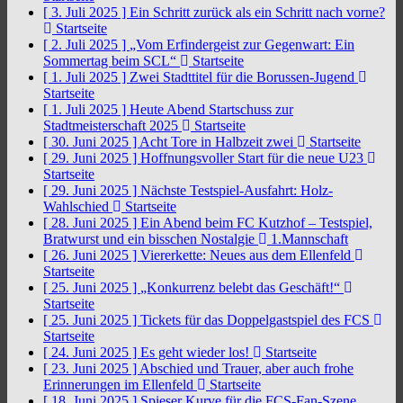
[ 3. Juli 2025 ]
Ein Schritt zurück als ein Schritt nach vorne?
Startseite
[ 2. Juli 2025 ]
„Vom Erfindergeist zur Gegenwart: Ein
Sommertag beim SCL“
Startseite
[ 1. Juli 2025 ]
Zwei Stadttitel für die Borussen-Jugend
Startseite
[ 1. Juli 2025 ]
Heute Abend Startschuss zur
Stadtmeisterschaft 2025
Startseite
[ 30. Juni 2025 ]
Acht Tore in Halbzeit zwei
Startseite
[ 29. Juni 2025 ]
Hoffnungsvoller Start für die neue U23
Startseite
[ 29. Juni 2025 ]
Nächste Testspiel-Ausfahrt: Holz-
Wahlschied
Startseite
[ 28. Juni 2025 ]
Ein Abend beim FC Kutzhof – Testspiel,
Bratwurst und ein bisschen Nostalgie
1.Mannschaft
[ 26. Juni 2025 ]
Viererkette: Neues aus dem Ellenfeld
Startseite
[ 25. Juni 2025 ]
„Konkurrenz belebt das Geschäft!“
Startseite
[ 25. Juni 2025 ]
Tickets für das Doppelgastspiel des FCS
Startseite
[ 24. Juni 2025 ]
Es geht wieder los!
Startseite
[ 23. Juni 2025 ]
Abschied und Trauer, aber auch frohe
Erinnerungen im Ellenfeld
Startseite
[ 18. Juni 2025 ]
Spieser Kurve für die FCS-Fan-Szene