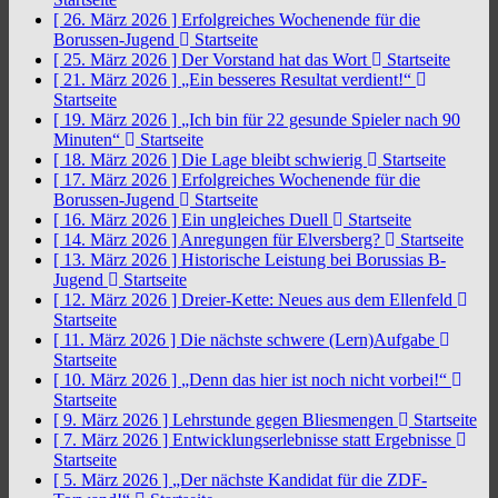
[ 26. März 2026 ]
Erfolgreiches Wochenende für die
Borussen-Jugend
Startseite
[ 25. März 2026 ]
Der Vorstand hat das Wort
Startseite
[ 21. März 2026 ]
„Ein besseres Resultat verdient!“
Startseite
[ 19. März 2026 ]
„Ich bin für 22 gesunde Spieler nach 90
Minuten“
Startseite
[ 18. März 2026 ]
Die Lage bleibt schwierig
Startseite
[ 17. März 2026 ]
Erfolgreiches Wochenende für die
Borussen-Jugend
Startseite
[ 16. März 2026 ]
Ein ungleiches Duell
Startseite
[ 14. März 2026 ]
Anregungen für Elversberg?
Startseite
[ 13. März 2026 ]
Historische Leistung bei Borussias B-
Jugend
Startseite
[ 12. März 2026 ]
Dreier-Kette: Neues aus dem Ellenfeld
Startseite
[ 11. März 2026 ]
Die nächste schwere (Lern)Aufgabe
Startseite
[ 10. März 2026 ]
„Denn das hier ist noch nicht vorbei!“
Startseite
[ 9. März 2026 ]
Lehrstunde gegen Bliesmengen
Startseite
[ 7. März 2026 ]
Entwicklungserlebnisse statt Ergebnisse
Startseite
[ 5. März 2026 ]
„Der nächste Kandidat für die ZDF-