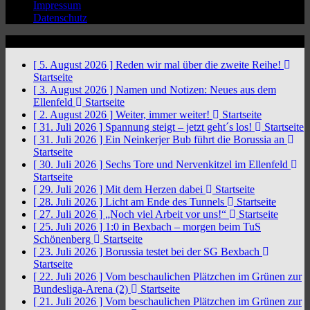
Impressum
Datenschutz
News Ticker
[ 5. August 2026 ]
Reden wir mal über die zweite Reihe!
Startseite
[ 3. August 2026 ]
Namen und Notizen: Neues aus dem
Ellenfeld
Startseite
[ 2. August 2026 ]
Weiter, immer weiter!
Startseite
[ 31. Juli 2026 ]
Spannung steigt – jetzt geht´s los!
Startseite
[ 31. Juli 2026 ]
Ein Neinkerjer Bub führt die Borussia an
Startseite
[ 30. Juli 2026 ]
Sechs Tore und Nervenkitzel im Ellenfeld
Startseite
[ 29. Juli 2026 ]
Mit dem Herzen dabei
Startseite
[ 28. Juli 2026 ]
Licht am Ende des Tunnels
Startseite
[ 27. Juli 2026 ]
„Noch viel Arbeit vor uns!“
Startseite
[ 25. Juli 2026 ]
1:0 in Bexbach – morgen beim TuS
Schönenberg
Startseite
[ 23. Juli 2026 ]
Borussia testet bei der SG Bexbach
Startseite
[ 22. Juli 2026 ]
Vom beschaulichen Plätzchen im Grünen zur
Bundesliga-Arena (2)
Startseite
[ 21. Juli 2026 ]
Vom beschaulichen Plätzchen im Grünen zur