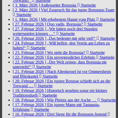
Torwand!“
Startseite
[ 3. März 2026 ]
Außenseiter Borussia
Startseite
[ 2. März 2026 ]
Viel Zuspruch für das junge Borussen-Team
Startseite
[ 1. März 2026 ]
Mit erhobenem Haupt vom Platz
Startseite
[ 27. Februar 2026 ]
Quo vadis, Borussia?
Startseite
[ 27. Februar 2026 ]
„Wir hätten noch drei Stunden
weiterspielen können …“
Startseite
[ 26. Februar 2026 ]
„Das bedeutet mir sehr viel!“
Startseite
[ 24. Februar 2026 ]
„Will helfen, den Verein am Leben zu
halten!“
Startseite
[ 23. Februar 2026 ]
Wo steht die Borussia?
Startseite
[ 22. Februar 2026 ]
Ein unvergessliches Erlebnis
Startseite
[ 22. Februar 2026 ]
„Der Welt zeigen, dass Borussia nie
untergeht!“
Startseite
[ 21. Februar 2026 ]
Nach Altenkessel ist vor Ommersheim
und Blieskastel
Startseite
[ 20. Februar 2026 ]
Ein junger Borusse schießt sich an die
Torwand …
Startseite
[ 19. Februar 2026 ]
Historisch gesehen sogar ein kleines
Traditionsduell
Startseite
[ 18. Februar 2026 ]
Wie Phönix aus der Asche …
Startseite
[ 17. Februar 2026 ]
Ein junger Mann mit Tasmania-
Erfahrung
Startseite
[ 16. Februar 2026 ]
Drei Siege für die Borussen-Jugend