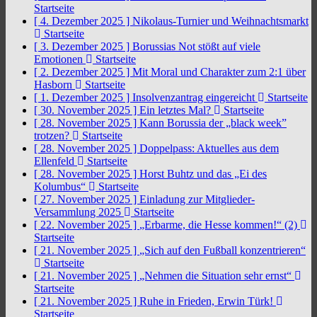
Startseite
[ 4. Dezember 2025 ]
Nikolaus-Turnier und Weihnachtsmarkt
Startseite
[ 3. Dezember 2025 ]
Borussias Not stößt auf viele
Emotionen
Startseite
[ 2. Dezember 2025 ]
Mit Moral und Charakter zum 2:1 über
Hasborn
Startseite
[ 1. Dezember 2025 ]
Insolvenzantrag eingereicht
Startseite
[ 30. November 2025 ]
Ein letztes Mal?
Startseite
[ 28. November 2025 ]
Kann Borussia der „black week”
trotzen?
Startseite
[ 28. November 2025 ]
Doppelpass: Aktuelles aus dem
Ellenfeld
Startseite
[ 28. November 2025 ]
Horst Buhtz und das „Ei des
Kolumbus“
Startseite
[ 27. November 2025 ]
Einladung zur Mitglieder-
Versammlung 2025
Startseite
[ 22. November 2025 ]
„Erbarme, die Hesse kommen!“ (2)
Startseite
[ 21. November 2025 ]
„Sich auf den Fußball konzentrieren“
Startseite
[ 21. November 2025 ]
„Nehmen die Situation sehr ernst“
Startseite
[ 21. November 2025 ]
Ruhe in Frieden, Erwin Türk!
Startseite