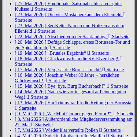
[ 25. Mai 2026 ]
Emotionaler Saisonabschluss vor guter
Kulisse
Startseite
[ 23. Mai 2026 ]
Die vier Musketiere aus dem Ellenfeld
Startseite
[ 23. Mai 2026 ]
3er-Kette: Namen und Notizen aus dem
Ellenfeld
Startseite
[ 22. Mai 2026 ]
Abschied von der Saarlandliga
Startseite
[ 20. Mai 2026 ]
Deftige Schlappe, erstes Borussen-Tor und
ein Spielabbruch
Startseite
[ 19. Mai 2026 ]
„Brutales Ergebnis“
Startseite
[ 18. Mai 2026 ]
Glückwunsch an die SV Elversberg!
Startseite
[ 17. Mai 2026 ]
Vergesst die Borussia nicht!
Startseite
[ 16. Mai 2026 ]
Joachim Weber 80 Jahre – herzlichen
Glückwunsch!
Startseite
[ 15. Mai 2026 ]
Bye, bye, Burg Bucherbach!?
Startseite
[ 14. Mai 2026 ]
Nach wie vor insgesamt auf einem guten
Weg!
Startseite
[ 13. Mai 2026 ]
Ein Triumvirat für die Rettung der Borussia
Startseite
[ 9. Mai 2026 ]
„Wie Mini Cooper gegen Ferrari!“
Startseite
[ 8. Mai 2026 ]
Außerordentliche Mitgliederversammlung am
27. Mai
Startseite
[ 7. Mai 2026 ]
Wieder klar verteilte Rollen
Startseite
[ 4. Mai 2026 ]
Spiel in Limbach früh gelaufen
Startseite