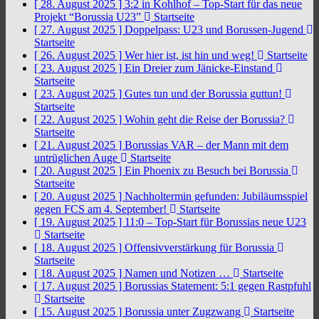
[ 28. August 2025 ]
3:2 in Kohlhof – Top-Start für das neue
Projekt “Borussia U23”
Startseite
[ 27. August 2025 ]
Doppelpass: U23 und Borussen-Jugend
Startseite
[ 26. August 2025 ]
Wer hier ist, ist hin und weg!
Startseite
[ 23. August 2025 ]
Ein Dreier zum Jänicke-Einstand
Startseite
[ 23. August 2025 ]
Gutes tun und der Borussia guttun!
Startseite
[ 22. August 2025 ]
Wohin geht die Reise der Borussia?
Startseite
[ 21. August 2025 ]
Borussias VAR – der Mann mit dem
untrüglichen Auge
Startseite
[ 20. August 2025 ]
Ein Phoenix zu Besuch bei Borussia
Startseite
[ 20. August 2025 ]
Nachholtermin gefunden: Jubiläumsspiel
gegen FCS am 4. September!
Startseite
[ 19. August 2025 ]
11:0 – Top-Start für Borussias neue U23
Startseite
[ 18. August 2025 ]
Offensivverstärkung für Borussia
Startseite
[ 18. August 2025 ]
Namen und Notizen …
Startseite
[ 17. August 2025 ]
Borussias Statement: 5:1 gegen Rastpfuhl
Startseite
[ 15. August 2025 ]
Borussia unter Zugzwang
Startseite