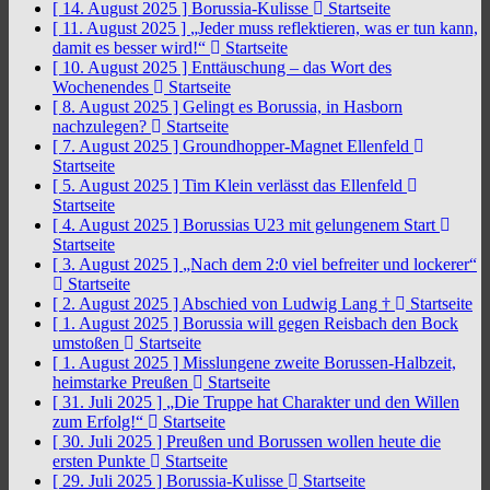
[ 14. August 2025 ]
Borussia-Kulisse
Startseite
[ 11. August 2025 ]
„Jeder muss reflektieren, was er tun kann,
damit es besser wird!“
Startseite
[ 10. August 2025 ]
Enttäuschung – das Wort des
Wochenendes
Startseite
[ 8. August 2025 ]
Gelingt es Borussia, in Hasborn
nachzulegen?
Startseite
[ 7. August 2025 ]
Groundhopper-Magnet Ellenfeld
Startseite
[ 5. August 2025 ]
Tim Klein verlässt das Ellenfeld
Startseite
[ 4. August 2025 ]
Borussias U23 mit gelungenem Start
Startseite
[ 3. August 2025 ]
„Nach dem 2:0 viel befreiter und lockerer“
Startseite
[ 2. August 2025 ]
Abschied von Ludwig Lang †
Startseite
[ 1. August 2025 ]
Borussia will gegen Reisbach den Bock
umstoßen
Startseite
[ 1. August 2025 ]
Misslungene zweite Borussen-Halbzeit,
heimstarke Preußen
Startseite
[ 31. Juli 2025 ]
„Die Truppe hat Charakter und den Willen
zum Erfolg!“
Startseite
[ 30. Juli 2025 ]
Preußen und Borussen wollen heute die
ersten Punkte
Startseite
[ 29. Juli 2025 ]
Borussia-Kulisse
Startseite