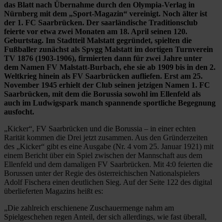
das Blatt nach Übernahme durch den Olympia-Verlag in
Nürnberg mit dem „Sport-Magazin“ vereinigt. Noch älter ist
der 1. FC Saarbrücken. Der saarländische Traditionsclub
feierte vor etwa zwei Monaten am 18. April seinen 120.
Geburtstag. Im Stadtteil Malstatt gegründet, spielten die
Fußballer zunächst als Spvgg Malstatt im dortigen Turnverein
TV 1876 (1903-1906), firmierten dann für zwei Jahre unter
dem Namen FV Malstatt-Burbach, ehe sie ab 1909 bis in den 2.
Weltkrieg hinein als FV Saarbrücken aufliefen. Erst am 25.
November 1945 erhielt der Club seinen jetzigen Namen 1. FC
Saarbrücken, mit dem die Borussia sowohl im Ellenfeld als
auch im Ludwigspark manch spannende sportliche Begegnung
ausfocht.
„Kicker“, FV Saarbrücken und die Borussia – in einer echten
Rarität kommen die Drei jetzt zusammen. Aus den Gründerzeiten
des „Kicker“ gibt es eine Ausgabe (Nr. 4 vom 25. Januar 1921) mit
einem Bericht über ein Spiel zwischen der Mannschaft aus dem
Ellenfeld und dem damaligen FV Saarbrücken. Mit 4:0 feierten die
Borussen unter der Regie des österreichischen Nationalspielers
Adolf Fischera einen deutlichen Sieg. Auf der Seite 122 des digital
überlieferten Magazins heißt es:
„Die zahlreich erschienene Zuschauermenge nahm am
Spielgeschehen regen Anteil, der sich allerdings, wie fast überall,