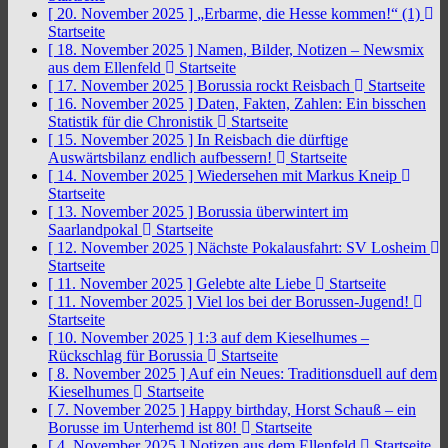
[ 20. November 2025 ]
„Erbarme, die Hesse kommen!“ (1)
Startseite
[ 18. November 2025 ]
Namen, Bilder, Notizen – Newsmix
aus dem Ellenfeld
Startseite
[ 17. November 2025 ]
Borussia rockt Reisbach
Startseite
[ 16. November 2025 ]
Daten, Fakten, Zahlen: Ein bisschen
Statistik für die Chronistik
Startseite
[ 15. November 2025 ]
In Reisbach die dürftige
Auswärtsbilanz endlich aufbessern!
Startseite
[ 14. November 2025 ]
Wiedersehen mit Markus Kneip
Startseite
[ 13. November 2025 ]
Borussia überwintert im
Saarlandpokal
Startseite
[ 12. November 2025 ]
Nächste Pokalausfahrt: SV Losheim
Startseite
[ 11. November 2025 ]
Gelebte alte Liebe
Startseite
[ 11. November 2025 ]
Viel los bei der Borussen-Jugend!
Startseite
[ 10. November 2025 ]
1:3 auf dem Kieselhumes –
Rückschlag für Borussia
Startseite
[ 8. November 2025 ]
Auf ein Neues: Traditionsduell auf dem
Kieselhumes
Startseite
[ 7. November 2025 ]
Happy birthday, Horst Schauß – ein
Borusse im Unterhemd ist 80!
Startseite
[ 4. November 2025 ]
Notizen aus dem Ellenfeld
Startseite