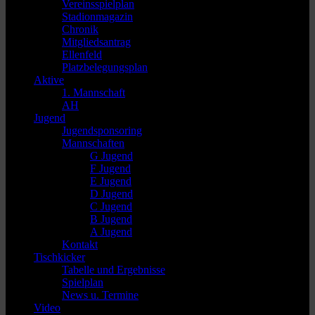
Vereinsspielplan
Stadionmagazin
Chronik
Mitgliedsantrag
Ellenfeld
Platzbelegungsplan
Aktive
1. Mannschaft
AH
Jugend
Jugendsponsoring
Mannschaften
G Jugend
F Jugend
E Jugend
D Jugend
C Jugend
B Jugend
A Jugend
Kontakt
Tischkicker
Tabelle und Ergebnisse
Spielplan
News u. Termine
Video