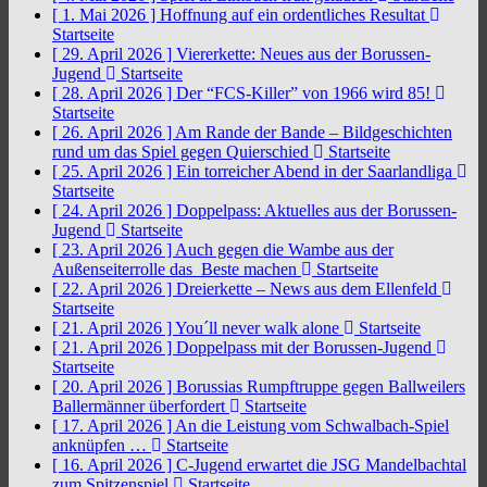
[ 1. Mai 2026 ]
Hoffnung auf ein ordentliches Resultat
Startseite
[ 29. April 2026 ]
Viererkette: Neues aus der Borussen-
Jugend
Startseite
[ 28. April 2026 ]
Der “FCS-Killer” von 1966 wird 85!
Startseite
[ 26. April 2026 ]
Am Rande der Bande – Bildgeschichten
rund um das Spiel gegen Quierschied
Startseite
[ 25. April 2026 ]
Ein torreicher Abend in der Saarlandliga
Startseite
[ 24. April 2026 ]
Doppelpass: Aktuelles aus der Borussen-
Jugend
Startseite
[ 23. April 2026 ]
Auch gegen die Wambe aus der
Außenseiterrolle das Beste machen
Startseite
[ 22. April 2026 ]
Dreierkette – News aus dem Ellenfeld
Startseite
[ 21. April 2026 ]
You´ll never walk alone
Startseite
[ 21. April 2026 ]
Doppelpass mit der Borussen-Jugend
Startseite
[ 20. April 2026 ]
Borussias Rumpftruppe gegen Ballweilers
Ballermänner überfordert
Startseite
[ 17. April 2026 ]
An die Leistung vom Schwalbach-Spiel
anknüpfen …
Startseite
[ 16. April 2026 ]
C-Jugend erwartet die JSG Mandelbachtal
zum Spitzenspiel
Startseite