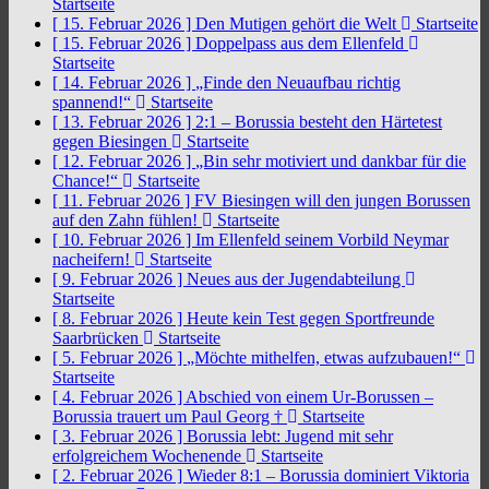
Startseite
[ 15. Februar 2026 ]
Den Mutigen gehört die Welt
Startseite
[ 15. Februar 2026 ]
Doppelpass aus dem Ellenfeld
Startseite
[ 14. Februar 2026 ]
„Finde den Neuaufbau richtig
spannend!“
Startseite
[ 13. Februar 2026 ]
2:1 – Borussia besteht den Härtetest
gegen Biesingen
Startseite
[ 12. Februar 2026 ]
„Bin sehr motiviert und dankbar für die
Chance!“
Startseite
[ 11. Februar 2026 ]
FV Biesingen will den jungen Borussen
auf den Zahn fühlen!
Startseite
[ 10. Februar 2026 ]
Im Ellenfeld seinem Vorbild Neymar
nacheifern!
Startseite
[ 9. Februar 2026 ]
Neues aus der Jugendabteilung
Startseite
[ 8. Februar 2026 ]
Heute kein Test gegen Sportfreunde
Saarbrücken
Startseite
[ 5. Februar 2026 ]
„Möchte mithelfen, etwas aufzubauen!“
Startseite
[ 4. Februar 2026 ]
Abschied von einem Ur-Borussen –
Borussia trauert um Paul Georg †
Startseite
[ 3. Februar 2026 ]
Borussia lebt: Jugend mit sehr
erfolgreichem Wochenende
Startseite
[ 2. Februar 2026 ]
Wieder 8:1 – Borussia dominiert Viktoria