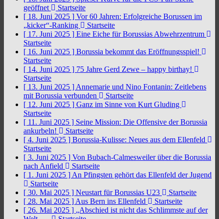
geöffnet
Startseite
[ 18. Juni 2025 ]
Vor 60 Jahren: Erfolgreiche Borussen im
„kicker“-Ranking
Startseite
[ 17. Juni 2025 ]
Eine Eiche für Borussias Abwehrzentrum
Startseite
[ 16. Juni 2025 ]
Borussia bekommt das Eröffnungsspiel!
Startseite
[ 14. Juni 2025 ]
75 Jahre Gerd Zewe – happy birthay!
Startseite
[ 13. Juni 2025 ]
Annemarie und Nino Fontanin: Zeitlebens
mit Borussia verbunden
Startseite
[ 12. Juni 2025 ]
Ganz im Sinne von Kurt Gluding
Startseite
[ 11. Juni 2025 ]
Seine Mission: Die Offensive der Borussia
ankurbeln!
Startseite
[ 4. Juni 2025 ]
Borussia-Kulisse: Neues aus dem Ellenfeld
Startseite
[ 3. Juni 2025 ]
Von Bubach-Calmesweiler über die Borussia
nach Anfield
Startseite
[ 1. Juni 2025 ]
An Pfingsten gehört das Ellenfeld der Jugend
Startseite
[ 30. Mai 2025 ]
Neustart für Borussias U23
Startseite
[ 28. Mai 2025 ]
Aus Bern ins Ellenfeld
Startseite
[ 26. Mai 2025 ]
„Abschied ist nicht das Schlimmste auf der
Welt, …
Startseite