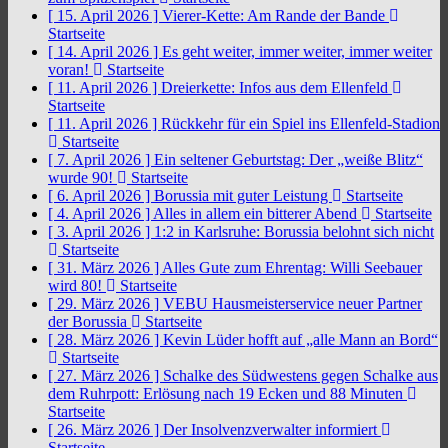
[ 15. April 2026 ]
Vierer-Kette: Am Rande der Bande
Startseite
[ 14. April 2026 ]
Es geht weiter, immer weiter, immer weiter
voran!
Startseite
[ 11. April 2026 ]
Dreierkette: Infos aus dem Ellenfeld
Startseite
[ 11. April 2026 ]
Rückkehr für ein Spiel ins Ellenfeld-Stadion
Startseite
[ 7. April 2026 ]
Ein seltener Geburtstag: Der „weiße Blitz“
wurde 90!
Startseite
[ 6. April 2026 ]
Borussia mit guter Leistung
Startseite
[ 4. April 2026 ]
Alles in allem ein bitterer Abend
Startseite
[ 3. April 2026 ]
1:2 in Karlsruhe: Borussia belohnt sich nicht
Startseite
[ 31. März 2026 ]
Alles Gute zum Ehrentag: Willi Seebauer
wird 80!
Startseite
[ 29. März 2026 ]
VEBU Hausmeisterservice neuer Partner
der Borussia
Startseite
[ 28. März 2026 ]
Kevin Lüder hofft auf „alle Mann an Bord“
Startseite
[ 27. März 2026 ]
Schalke des Südwestens gegen Schalke aus
dem Ruhrpott: Erlösung nach 19 Ecken und 88 Minuten
Startseite
[ 26. März 2026 ]
Der Insolvenzverwalter informiert
Startseite