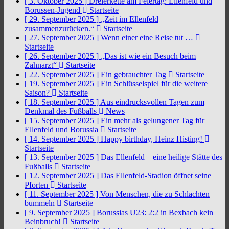
[ 3. Oktober 2025 ]
Dreierkette am Feiertag: Ellenfeld und
Borussen-Jugend
Startseite
[ 29. September 2025 ]
„Zeit im Ellenfeld
zusammenzurücken.“
Startseite
[ 27. September 2025 ]
Wenn einer eine Reise tut …
Startseite
[ 26. September 2025 ]
„Das ist wie ein Besuch beim
Zahnarzt“
Startseite
[ 22. September 2025 ]
Ein gebrauchter Tag
Startseite
[ 19. September 2025 ]
Ein Schlüsselspiel für die weitere
Saison?
Startseite
[ 18. September 2025 ]
Aus eindrucksvollen Tagen zum
Denkmal des Fußballs
News
[ 15. September 2025 ]
Ein mehr als gelungener Tag für
Ellenfeld und Borussia
Startseite
[ 14. September 2025 ]
Happy birthday, Heinz Histing!
Startseite
[ 13. September 2025 ]
Das Ellenfeld – eine heilige Stätte des
Fußballs
Startseite
[ 12. September 2025 ]
Das Ellenfeld-Stadion öffnet seine
Pforten
Startseite
[ 11. September 2025 ]
Von Menschen, die zu Schlachten
bummeln
Startseite
[ 9. September 2025 ]
Borussias U23: 2:2 in Bexbach kein
Beinbruch!
Startseite