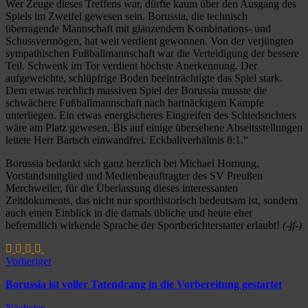
Wer Zeuge dieses Treffens war, dürfte kaum über den Ausgang des
Spiels im Zweifel gewesen sein. Borussia, die technisch
überragende Mannschaft mit glänzendem Kombinations- und
Schussvermögen, hat weit verdient gewonnen. Von der verjüngten
sympathischen Fußballmannschaft war die Verteidigung der bessere
Teil. Schwenk im Tor verdient höchste Anerkennung. Der
aufgeweichte, schlüpfrige Boden beeinträchtigte das Spiel stark.
Dem etwas reichlich massiven Spiel der Borussia musste die
schwächere Fußballmannschaft nach hartnäckigem Kampfe
unterliegen. Ein etwas energischeres Eingreifen des Schiedsrichters
wäre am Platz gewesen. Bis auf einige übersehene Abseitsstellungen
leitete Herr Bartsch einwandfrei. Eckballverhältnis 8:1.“
Borussia bedankt sich ganz herzlich bei Michael Hornung,
Vorstandsmitglied und Medienbeauftragter des SV Preußen
Merchweiler, für die Überlassung dieses interessanten
Zeitdokuments, das nicht nur sporthistorisch bedeutsam ist, sondern
auch einen Einblick in die damals übliche und heute eher
befremdlich wirkende Sprache der Sportberichterstatter erlaubt!
(-jf-)
Vorheriger
Borussia ist voller Tatendrang in die Vorbereitung gestartet
Nächster