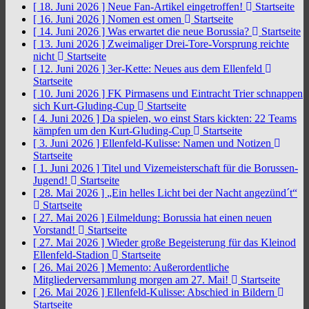
[ 18. Juni 2026 ]
Neue Fan-Artikel eingetroffen!
Startseite
[ 16. Juni 2026 ]
Nomen est omen
Startseite
[ 14. Juni 2026 ]
Was erwartet die neue Borussia?
Startseite
[ 13. Juni 2026 ]
Zweimaliger Drei-Tore-Vorsprung reichte
nicht
Startseite
[ 12. Juni 2026 ]
3er-Kette: Neues aus dem Ellenfeld
Startseite
[ 10. Juni 2026 ]
FK Pirmasens und Eintracht Trier schnappen
sich Kurt-Gluding-Cup
Startseite
[ 4. Juni 2026 ]
Da spielen, wo einst Stars kickten: 22 Teams
kämpfen um den Kurt-Gluding-Cup
Startseite
[ 3. Juni 2026 ]
Ellenfeld-Kulisse: Namen und Notizen
Startseite
[ 1. Juni 2026 ]
Titel und Vizemeisterschaft für die Borussen-
Jugend!
Startseite
[ 28. Mai 2026 ]
„Ein helles Licht bei der Nacht angezünd´t“
Startseite
[ 27. Mai 2026 ]
Eilmeldung: Borussia hat einen neuen
Vorstand!
Startseite
[ 27. Mai 2026 ]
Wieder große Begeisterung für das Kleinod
Ellenfeld-Stadion
Startseite
[ 26. Mai 2026 ]
Memento: Außerordentliche
Mitgliederversammlung morgen am 27. Mai!
Startseite
[ 26. Mai 2026 ]
Ellenfeld-Kulisse: Abschied in Bildern
Startseite