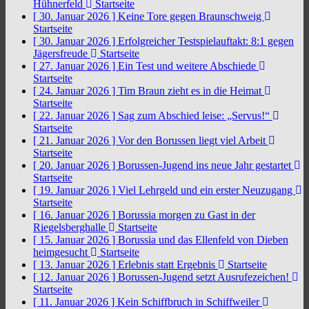
Hühnerfeld
Startseite
[ 30. Januar 2026 ]
Keine Tore gegen Braunschweig
Startseite
[ 30. Januar 2026 ]
Erfolgreicher Testspielauftakt: 8:1 gegen
Jägersfreude
Startseite
[ 27. Januar 2026 ]
Ein Test und weitere Abschiede
Startseite
[ 24. Januar 2026 ]
Tim Braun zieht es in die Heimat
Startseite
[ 22. Januar 2026 ]
Sag zum Abschied leise: „Servus!“
Startseite
[ 21. Januar 2026 ]
Vor den Borussen liegt viel Arbeit
Startseite
[ 20. Januar 2026 ]
Borussen-Jugend ins neue Jahr gestartet
Startseite
[ 19. Januar 2026 ]
Viel Lehrgeld und ein erster Neuzugang
Startseite
[ 16. Januar 2026 ]
Borussia morgen zu Gast in der
Riegelsberghalle
Startseite
[ 15. Januar 2026 ]
Borussia und das Ellenfeld von Dieben
heimgesucht
Startseite
[ 13. Januar 2026 ]
Erlebnis statt Ergebnis
Startseite
[ 12. Januar 2026 ]
Borussen-Jugend setzt Ausrufezeichen!
Startseite
[ 11. Januar 2026 ]
Kein Schiffbruch in Schiffweiler