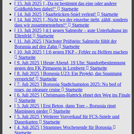
[ 15. Juli 2025 ]
„Da ist bestimmt das eine oder andere
Goldkehlchen dabei!“
Startseite
[ 14. Juli 2025 ]
Saarbrücken-Spiel verlegt!
Startseite
[ 14. Juli 2025 ]
„Nicht wo der einzelne steht, zählt, sondern
dass wir zusammenstehen!“
Startseite
[ 13. Juli 2025 ]
4:1 gegen Salmrohr – gute Unterhaltung im
Ellenfeld
Startseite
[ 11. Juli 2025 ]
Nächster Prüfstein: Salmrohr fühlt der
Borussia auf den Zahn
Startseite
[ 10. Juli 2025 ]
1:6 gegen FKP – Fehler zu Helfern machen
Startseite
[ 9. Juli 2025 ]
Heute Abend, 19 Uhr: Standortbestimmung
gegen den FK Pirmasens in Lemberg
Startseite
[ 8. Juli 2025 ]
Borussia U23: Ein Projekt, das Spannung
verspricht!
Startseite
[ 7. Juli 2025 ]
Borussia Stadtchampion 2025: No bed of
roses, no pleasure cruise
Startseite
[ 6. Juli 2025 ]
Christmann-Hattrick ebnet den Weg ins Finale
Startseite
[ 5. Juli 2025 ]
Erst Beton, dann Tore – Borussia ringt
Marpingen nieder
Startseite
[ 5. Juli 2025 ]
Weiterer Vorverkauf für FCS-Spiele und
Dauerkarten
Startseite
[ 4. Juli 2025 ]
Strammes Wochenende für Borussia
Startseite