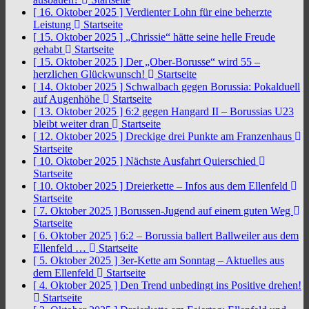
[ 16. Oktober 2025 ]
Verdienter Lohn für eine beherzte
Leistung
Startseite
[ 15. Oktober 2025 ]
„Chrissie“ hätte seine helle Freude
gehabt
Startseite
[ 15. Oktober 2025 ]
Der „Ober-Borusse“ wird 55 –
herzlichen Glückwunsch!
Startseite
[ 14. Oktober 2025 ]
Schwalbach gegen Borussia: Pokalduell
auf Augenhöhe
Startseite
[ 13. Oktober 2025 ]
6:2 gegen Hangard II – Borussias U23
bleibt weiter dran
Startseite
[ 12. Oktober 2025 ]
Dreckige drei Punkte am Franzenhaus
Startseite
[ 10. Oktober 2025 ]
Nächste Ausfahrt Quierschied
Startseite
[ 10. Oktober 2025 ]
Dreierkette – Infos aus dem Ellenfeld
Startseite
[ 7. Oktober 2025 ]
Borussen-Jugend auf einem guten Weg
Startseite
[ 6. Oktober 2025 ]
6:2 – Borussia ballert Ballweiler aus dem
Ellenfeld …
Startseite
[ 5. Oktober 2025 ]
3er-Kette am Sonntag – Aktuelles aus
dem Ellenfeld
Startseite
[ 4. Oktober 2025 ]
Den Trend unbedingt ins Positive drehen!
Startseite