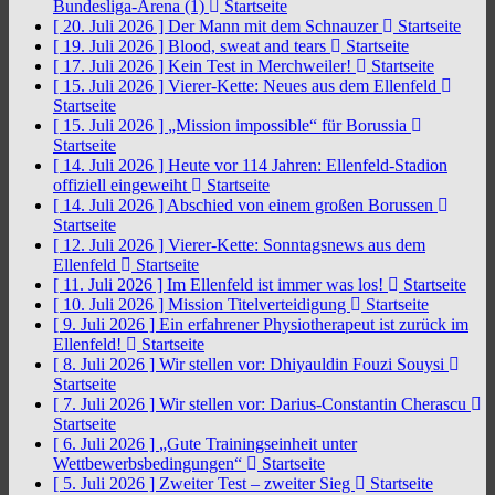
Bundesliga-Arena (1)
Startseite
[ 20. Juli 2026 ]
Der Mann mit dem Schnauzer
Startseite
[ 19. Juli 2026 ]
Blood, sweat and tears
Startseite
[ 17. Juli 2026 ]
Kein Test in Merchweiler!
Startseite
[ 15. Juli 2026 ]
Vierer-Kette: Neues aus dem Ellenfeld
Startseite
[ 15. Juli 2026 ]
„Mission impossible“ für Borussia
Startseite
[ 14. Juli 2026 ]
Heute vor 114 Jahren: Ellenfeld-Stadion
offiziell eingeweiht
Startseite
[ 14. Juli 2026 ]
Abschied von einem großen Borussen
Startseite
[ 12. Juli 2026 ]
Vierer-Kette: Sonntagsnews aus dem
Ellenfeld
Startseite
[ 11. Juli 2026 ]
Im Ellenfeld ist immer was los!
Startseite
[ 10. Juli 2026 ]
Mission Titelverteidigung
Startseite
[ 9. Juli 2026 ]
Ein erfahrener Physiotherapeut ist zurück im
Ellenfeld!
Startseite
[ 8. Juli 2026 ]
Wir stellen vor: Dhiyauldin Fouzi Souysi
Startseite
[ 7. Juli 2026 ]
Wir stellen vor: Darius-Constantin Cherascu
Startseite
[ 6. Juli 2026 ]
„Gute Trainingseinheit unter
Wettbewerbsbedingungen“
Startseite
[ 5. Juli 2026 ]
Zweiter Test – zweiter Sieg
Startseite