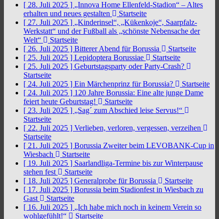
[ 28. Juli 2025 ]
„Innova Home Ellenfeld-Stadion“ – Altes
erhalten und neues gestalten
Startseite
[ 27. Juli 2025 ]
„Kinderinsel“, „Kükenkoje“, Saarpfalz-
Werkstatt“ und der Fußball als „schönste Nebensache der
Welt“
Startseite
[ 26. Juli 2025 ]
Bitterer Abend für Borussia
Startseite
[ 25. Juli 2025 ]
Lepidoptera Borussiae
Startseite
[ 25. Juli 2025 ]
Geburtstagsparty oder Party-Crash?
Startseite
[ 24. Juli 2025 ]
Ein Märchenprinz für Borussia?
Startseite
[ 24. Juli 2025 ]
120 Jahre Borussia: Eine alte junge Dame
feiert heute Geburtstag!
Startseite
[ 23. Juli 2025 ]
„Sag´ zum Abschied leise Servus!“
Startseite
[ 22. Juli 2025 ]
Verlieben, verloren, vergessen, verzeihen
Startseite
[ 21. Juli 2025 ]
Borussia Zweiter beim LEVOBANK-Cup in
Wiesbach
Startseite
[ 19. Juli 2025 ]
Saarlandliga-Termine bis zur Winterpause
stehen fest
Startseite
[ 18. Juli 2025 ]
Generalprobe für Borussia
Startseite
[ 17. Juli 2025 ]
Borussia beim Stadionfest in Wiesbach zu
Gast
Startseite
[ 16. Juli 2025 ]
„Ich habe mich noch in keinem Verein so
wohlgefühlt!“
Startseite