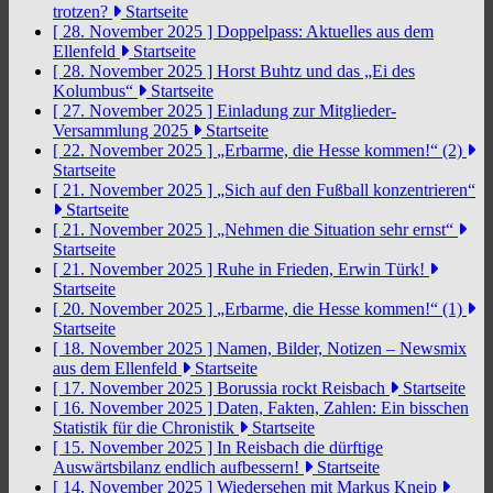
trotzen?
Startseite
[ 28. November 2025 ]
Doppelpass: Aktuelles aus dem
Ellenfeld
Startseite
[ 28. November 2025 ]
Horst Buhtz und das „Ei des
Kolumbus“
Startseite
[ 27. November 2025 ]
Einladung zur Mitglieder-
Versammlung 2025
Startseite
[ 22. November 2025 ]
„Erbarme, die Hesse kommen!“ (2)
Startseite
[ 21. November 2025 ]
„Sich auf den Fußball konzentrieren“
Startseite
[ 21. November 2025 ]
„Nehmen die Situation sehr ernst“
Startseite
[ 21. November 2025 ]
Ruhe in Frieden, Erwin Türk!
Startseite
[ 20. November 2025 ]
„Erbarme, die Hesse kommen!“ (1)
Startseite
[ 18. November 2025 ]
Namen, Bilder, Notizen – Newsmix
aus dem Ellenfeld
Startseite
[ 17. November 2025 ]
Borussia rockt Reisbach
Startseite
[ 16. November 2025 ]
Daten, Fakten, Zahlen: Ein bisschen
Statistik für die Chronistik
Startseite
[ 15. November 2025 ]
In Reisbach die dürftige
Auswärtsbilanz endlich aufbessern!
Startseite
[ 14. November 2025 ]
Wiedersehen mit Markus Kneip