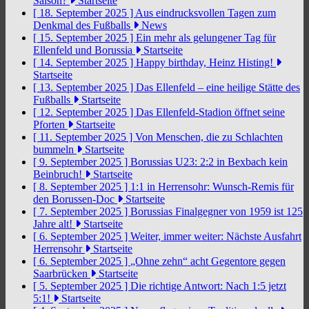
Saison?
Startseite
[ 18. September 2025 ]
Aus eindrucksvollen Tagen zum
Denkmal des Fußballs
News
[ 15. September 2025 ]
Ein mehr als gelungener Tag für
Ellenfeld und Borussia
Startseite
[ 14. September 2025 ]
Happy birthday, Heinz Histing!
Startseite
[ 13. September 2025 ]
Das Ellenfeld – eine heilige Stätte des
Fußballs
Startseite
[ 12. September 2025 ]
Das Ellenfeld-Stadion öffnet seine
Pforten
Startseite
[ 11. September 2025 ]
Von Menschen, die zu Schlachten
bummeln
Startseite
[ 9. September 2025 ]
Borussias U23: 2:2 in Bexbach kein
Beinbruch!
Startseite
[ 8. September 2025 ]
1:1 in Herrensohr: Wunsch-Remis für
den Borussen-Doc
Startseite
[ 7. September 2025 ]
Borussias Finalgegner von 1959 ist 125
Jahre alt!
Startseite
[ 6. September 2025 ]
Weiter, immer weiter: Nächste Ausfahrt
Herrensohr
Startseite
[ 6. September 2025 ]
„Ohne zehn“ acht Gegentore gegen
Saarbrücken
Startseite
[ 5. September 2025 ]
Die richtige Antwort: Nach 1:5 jetzt
5:1!
Startseite