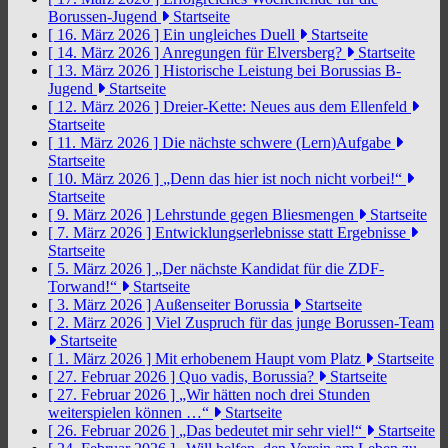
Borussen-Jugend
Startseite
[ 16. März 2026 ]
Ein ungleiches Duell
Startseite
[ 14. März 2026 ]
Anregungen für Elversberg?
Startseite
[ 13. März 2026 ]
Historische Leistung bei Borussias B-
Jugend
Startseite
[ 12. März 2026 ]
Dreier-Kette: Neues aus dem Ellenfeld
Startseite
[ 11. März 2026 ]
Die nächste schwere (Lern)Aufgabe
Startseite
[ 10. März 2026 ]
„Denn das hier ist noch nicht vorbei!“
Startseite
[ 9. März 2026 ]
Lehrstunde gegen Bliesmengen
Startseite
[ 7. März 2026 ]
Entwicklungserlebnisse statt Ergebnisse
Startseite
[ 5. März 2026 ]
„Der nächste Kandidat für die ZDF-
Torwand!“
Startseite
[ 3. März 2026 ]
Außenseiter Borussia
Startseite
[ 2. März 2026 ]
Viel Zuspruch für das junge Borussen-Team
Startseite
[ 1. März 2026 ]
Mit erhobenem Haupt vom Platz
Startseite
[ 27. Februar 2026 ]
Quo vadis, Borussia?
Startseite
[ 27. Februar 2026 ]
„Wir hätten noch drei Stunden
weiterspielen können …“
Startseite
[ 26. Februar 2026 ]
„Das bedeutet mir sehr viel!“
Startseite