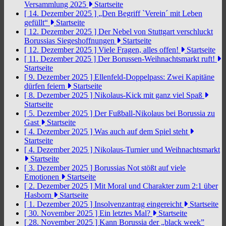
Versammlung 2025
Startseite
[ 14. Dezember 2025 ]
„Den Begriff `Verein´ mit Leben
gefüllt“
Startseite
[ 12. Dezember 2025 ]
Der Nebel von Stuttgart verschluckt
Borussias Siegeshoffnungen
Startseite
[ 12. Dezember 2025 ]
Viele Fragen, alles offen!
Startseite
[ 11. Dezember 2025 ]
Der Borussen-Weihnachtsmarkt ruft!
Startseite
[ 9. Dezember 2025 ]
Ellenfeld-Doppelpass: Zwei Kapitäne
dürfen feiern
Startseite
[ 8. Dezember 2025 ]
Nikolaus-Kick mit ganz viel Spaß
Startseite
[ 5. Dezember 2025 ]
Der Fußball-Nikolaus bei Borussia zu
Gast
Startseite
[ 4. Dezember 2025 ]
Was auch auf dem Spiel steht
Startseite
[ 4. Dezember 2025 ]
Nikolaus-Turnier und Weihnachtsmarkt
Startseite
[ 3. Dezember 2025 ]
Borussias Not stößt auf viele
Emotionen
Startseite
[ 2. Dezember 2025 ]
Mit Moral und Charakter zum 2:1 über
Hasborn
Startseite
[ 1. Dezember 2025 ]
Insolvenzantrag eingereicht
Startseite
[ 30. November 2025 ]
Ein letztes Mal?
Startseite
[ 28. November 2025 ]
Kann Borussia der „black week”