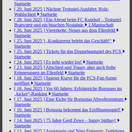
Startseite
[ 29. Juni 2025 ]
Nächste Testspiel-Ausfahrt: Holz-
Wahlschied
Startseite
[ 28. Juni 2025 ]
Ein Abend beim FC Kutzhof – Testspiel,
Bratwurst und ein bisschen Nostalgie
1.Mannschaft
[ 26. Juni 2025 ]
Viererkette: Neues aus dem Ellenfeld
Startseite
[ 25. Juni 2025 ]
„Konkurrenz belebt das Geschäft!“
Startseite
[ 25. Juni 2025 ]
Tickets für das Doppelgastspiel des FCS
Startseite
[ 24. Juni 2025 ]
Es geht wieder los!
Startseite
[ 23. Juni 2025 ]
Abschied und Trauer, aber auch frohe
Erinnerungen im Ellenfeld
Startseite
[ 18. Juni 2025 ]
Spieser Kurve für die FCS-Fan-Szene
geöffnet
Startseite
[ 18. Juni 2025 ]
Vor 60 Jahren: Erfolgreiche Borussen im
„kicker“-Ranking
Startseite
[ 17. Juni 2025 ]
Eine Eiche für Borussias Abwehrzentrum
Startseite
[ 16. Juni 2025 ]
Borussia bekommt das Eröffnungsspiel!
Startseite
[ 14. Juni 2025 ]
75 Jahre Gerd Zewe – happy birthay!
Startseite
[ 13. Juni 2025 ]
Annemarie und Nino Fontanin: Zeitlebens