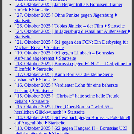
[ 28. Oktober 2025 ]
Jan Berger tritt als Borussen-Trainer
zurück
Startseite
[ 27. Oktober 2025 ]
Ohne Punkte gegen Jägersburg
Startseite
[ 26. Oktober 2025 ]
Tobias Jänicke – der Film
Startseite
[ 24. Oktober 2025 ]
In Jägersburg diesmal nur Außenseiter
Startseite
[ 21. Oktober 2025 ]
6:1 gegen den FCN: Ein Derbysieg für
Michael Rosar
Startseite
[ 19. Oktober 2025 ]
0:1 gegen Limbach – Borussias
Aufwind abgebremst
Startseite
[ 18. Oktober 2025 ]
Borussia gegen FCN 21 – Derbytime im
Ellenfeld
Startseite
[ 17. Oktober 2025 ]
Kann Borussia die kleine Serie
ausbauen?
Startseite
[ 16. Oktober 2025 ]
Verdienter Lohn für eine beherzte
Leistung
Startseite
[ 15. Oktober 2025 ]
„Chrissie“ hätte seine helle Freude
gehabt
Startseite
[ 15. Oktober 2025 ]
Der „Ober-Borusse“ wird 55 –
herzlichen Glückwunsch!
Startseite
[ 14. Oktober 2025 ]
Schwalbach gegen Borussia: Pokalduell
auf Augenhöhe
Startseite
[ 13. Oktober 2025 ]
6:2 gegen Hangard II – Borussias U23
bleibt weiter dran
Startseite