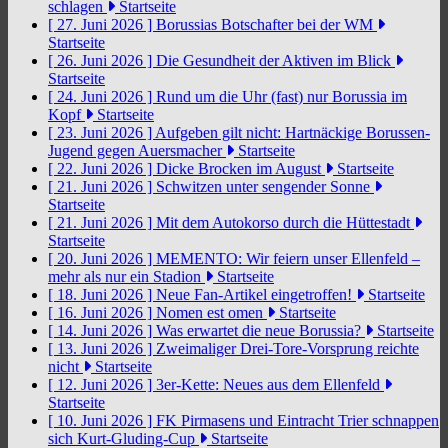
schlagen
Startseite
[ 27. Juni 2026 ]
Borussias Botschafter bei der WM
Startseite
[ 26. Juni 2026 ]
Die Gesundheit der Aktiven im Blick
Startseite
[ 24. Juni 2026 ]
Rund um die Uhr (fast) nur Borussia im
Kopf
Startseite
[ 23. Juni 2026 ]
Aufgeben gilt nicht: Hartnäckige Borussen-
Jugend gegen Auersmacher
Startseite
[ 22. Juni 2026 ]
Dicke Brocken im August
Startseite
[ 21. Juni 2026 ]
Schwitzen unter sengender Sonne
Startseite
[ 21. Juni 2026 ]
Mit dem Autokorso durch die Hüttestadt
Startseite
[ 20. Juni 2026 ]
MEMENTO: Wir feiern unser Ellenfeld –
mehr als nur ein Stadion
Startseite
[ 18. Juni 2026 ]
Neue Fan-Artikel eingetroffen!
Startseite
[ 16. Juni 2026 ]
Nomen est omen
Startseite
[ 14. Juni 2026 ]
Was erwartet die neue Borussia?
Startseite
[ 13. Juni 2026 ]
Zweimaliger Drei-Tore-Vorsprung reichte
nicht
Startseite
[ 12. Juni 2026 ]
3er-Kette: Neues aus dem Ellenfeld
Startseite
[ 10. Juni 2026 ]
FK Pirmasens und Eintracht Trier schnappen
sich Kurt-Gluding-Cup
Startseite