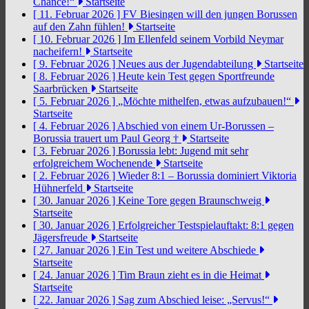
Chance!“
Startseite
[ 11. Februar 2026 ]
FV Biesingen will den jungen Borussen
auf den Zahn fühlen!
Startseite
[ 10. Februar 2026 ]
Im Ellenfeld seinem Vorbild Neymar
nacheifern!
Startseite
[ 9. Februar 2026 ]
Neues aus der Jugendabteilung
Startseite
[ 8. Februar 2026 ]
Heute kein Test gegen Sportfreunde
Saarbrücken
Startseite
[ 5. Februar 2026 ]
„Möchte mithelfen, etwas aufzubauen!“
Startseite
[ 4. Februar 2026 ]
Abschied von einem Ur-Borussen –
Borussia trauert um Paul Georg †
Startseite
[ 3. Februar 2026 ]
Borussia lebt: Jugend mit sehr
erfolgreichem Wochenende
Startseite
[ 2. Februar 2026 ]
Wieder 8:1 – Borussia dominiert Viktoria
Hühnerfeld
Startseite
[ 30. Januar 2026 ]
Keine Tore gegen Braunschweig
Startseite
[ 30. Januar 2026 ]
Erfolgreicher Testspielauftakt: 8:1 gegen
Jägersfreude
Startseite
[ 27. Januar 2026 ]
Ein Test und weitere Abschiede
Startseite
[ 24. Januar 2026 ]
Tim Braun zieht es in die Heimat
Startseite
[ 22. Januar 2026 ]
Sag zum Abschied leise: „Servus!“