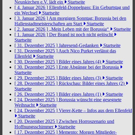
Neunkirchen e.V. lädt ein
Startseite
[ 4. Januar 2026 ]
Ellenfeld-Doppelpass: Ein Geburtstag und
ein Wechsel
Startseite
[ 3. Januar 2026 ]
Am morgigen Sonntag: Borussia bei den
Hallenstadtmeisterschaften am Start
Startseite
[ 2. Januar 2026 ]
„Mein Leben mit der Borussia“
Startseite
[ 1. Januar 2026 ]
Der Brand ist noch nicht gelöscht
Startseite
[ 31. Dezember 2025 ]
Jahresend-Gedanken
Startseite
[ 31. Dezember 2025 ]
Auch Nico Purket verlässt das
Ellenfeld
Startseite
[ 30. Dezember 2025 ]
Bilder eines Jahres (4)
Startseite
[ 30. Dezember 2025 ]
Erste Abgänge bei der Borussia
Startseite
[ 29. Dezember 2025 ]
Bilder eines Jahres (3)
Startseite
[ 28. Dezember 2025 ]
Rückschau: Bilder eines Jahres (2)
Startseite
[ 26. Dezember 2025 ]
Bilder eines Jahres (1)
Startseite
[ 24. Dezember 2025 ]
Borussia wünscht eine gesegnete
Weihnacht
Startseite
[ 24. Dezember 2025 ]
Vierer-Kette – Infos aus dem Ellenfeld
Startseite
[ 20. Dezember 2025 ]
Zwischen Horroszenario und
Hoffnungsschimmer
Startseite
[ 17. Dezember 2025 ]
Memento: Morgen Mitglieder-