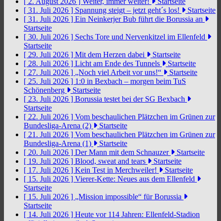
[ 2. August 2026 ]
Weiter, immer weiter!
Startseite
[ 31. Juli 2026 ]
Spannung steigt – jetzt geht´s los!
Startseite
[ 31. Juli 2026 ]
Ein Neinkerjer Bub führt die Borussia an
Startseite
[ 30. Juli 2026 ]
Sechs Tore und Nervenkitzel im Ellenfeld
Startseite
[ 29. Juli 2026 ]
Mit dem Herzen dabei
Startseite
[ 28. Juli 2026 ]
Licht am Ende des Tunnels
Startseite
[ 27. Juli 2026 ]
„Noch viel Arbeit vor uns!“
Startseite
[ 25. Juli 2026 ]
1:0 in Bexbach – morgen beim TuS
Schönenberg
Startseite
[ 23. Juli 2026 ]
Borussia testet bei der SG Bexbach
Startseite
[ 22. Juli 2026 ]
Vom beschaulichen Plätzchen im Grünen zur
Bundesliga-Arena (2)
Startseite
[ 21. Juli 2026 ]
Vom beschaulichen Plätzchen im Grünen zur
Bundesliga-Arena (1)
Startseite
[ 20. Juli 2026 ]
Der Mann mit dem Schnauzer
Startseite
[ 19. Juli 2026 ]
Blood, sweat and tears
Startseite
[ 17. Juli 2026 ]
Kein Test in Merchweiler!
Startseite
[ 15. Juli 2026 ]
Vierer-Kette: Neues aus dem Ellenfeld
Startseite
[ 15. Juli 2026 ]
„Mission impossible“ für Borussia
Startseite
[ 14. Juli 2026 ]
Heute vor 114 Jahren: Ellenfeld-Stadion