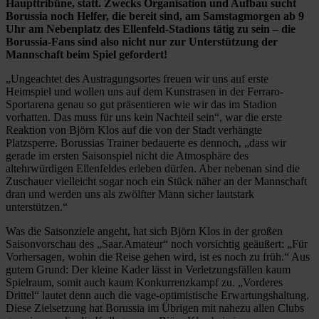
Haupttribüne, statt. Zwecks Organisation und Aufbau sucht
Borussia noch Helfer, die bereit sind, am Samstagmorgen ab 9
Uhr am Nebenplatz des Ellenfeld-Stadions tätig zu sein – die
Borussia-Fans sind also nicht nur zur Unterstützung der
Mannschaft beim Spiel gefordert!
„Ungeachtet des Austragungsortes freuen wir uns auf erste
Heimspiel und wollen uns auf dem Kunstrasen in der Ferraro-
Sportarena genau so gut präsentieren wie wir das im Stadion
vorhatten. Das muss für uns kein Nachteil sein“, war die erste
Reaktion von Björn Klos auf die von der Stadt verhängte
Platzsperre. Borussias Trainer bedauerte es dennoch, „dass wir
gerade im ersten Saisonspiel nicht die Atmosphäre des
altehrwürdigen Ellenfeldes erleben dürfen. Aber nebenan sind die
Zuschauer vielleicht sogar noch ein Stück näher an der Mannschaft
dran und werden uns als zwölfter Mann sicher lautstark
unterstützen.“
Was die Saisonziele angeht, hat sich Björn Klos in der großen
Saisonvorschau des „Saar.Amateur“ noch vorsichtig geäußert: „Für
Vorhersagen, wohin die Reise gehen wird, ist es noch zu früh.“ Aus
gutem Grund: Der kleine Kader lässt in Verletzungsfällen kaum
Spielraum, somit auch kaum Konkurrenzkampf zu. „Vorderes
Drittel“ lautet denn auch die vage-optimistische Erwartungshaltung.
Diese Zielsetzung hat Borussia im Übrigen mit nahezu allen Clubs