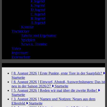
F Jugend
E Jugend
D Jugend
C Jugend
B Jugend
A Jugend
Kontakt
Tischkicker
Tabelle und Ergebnisse
Spielplan
News u. Termine
Video
Impressum
Datenschutz
News Ticker
[ 8. August 2026 ]
Erste Punkte, erste Tore in der Saarpfalz?
Startseite
[ 8. August 2026 ]
Einwurf, Abstoß, Auswechslungen: Das ist
neu in der Saison 2026/27
Startseite
[ 5. August 2026 ]
Reden wir mal über die zweite Reihe!
Startseite
[ 3. August 2026 ]
Namen und Notizen: Neues aus dem
Ellenfeld
Startseite