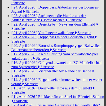
Startseite
[ 24. April 2026 ]
Doppelpass: Aktuelles aus der Borussen-
Jugend
Startseite
[ 23. April 2026 ]
Auch gegen die Wambe aus der
Außenseiterrolle das Beste machen
Startseite
[ 22. April 2026 ]
Dreierkette – News aus dem Ellenfeld
Startseite
[ 21. April 2026 ]
You´ll never walk alone
Startseite
[ 21. April 2026 ]
Doppelpass mit der Borussen-Jugend
Startseite
[ 20. April 2026 ]
Borussias Rumpftruppe gegen Ballweilers
Ballermänner überfordert
Startseite
[ 17. April 2026 ]
An die Leistung vom Schwalbach-Spiel
anknüpfen …
Startseite
[ 16. April 2026 ]
C-Jugend erwartet die JSG Mandelbachtal
zum Spitzenspiel
Startseite
[ 15. April 2026 ]
Vierer-Kette: Am Rande der Bande
Startseite
[ 14. April 2026 ]
Es geht weiter, immer weiter, immer weiter
voran!
Startseite
[ 11. April 2026 ]
Dreierkette: Infos aus dem Ellenfeld
Startseite
[ 11. April 2026 ]
Rückkehr für ein Spiel ins Ellenfeld-Stadion
Startseite
[ 7. April 2026 ]
Ein seltener Geburtstag: Der „weiße Blitz“