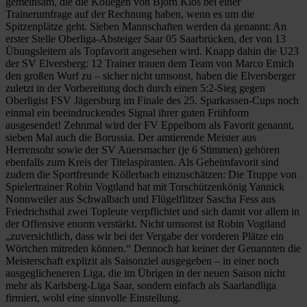
gemeinsam, die die Kollegen von Björn Klos bei einer
Trainerumfrage auf der Rechnung haben, wenn es um die
Spitzenplätze geht. Sieben Mannschaften werden da genannt: An
erster Stelle Oberliga-Absteiger Saar 05 Saarbrücken, der von 13
Übungsleitern als Topfavorit angesehen wird. Knapp dahin die U23
der SV Elversberg: 12 Trainer trauen dem Team von Marco Emich
den großen Wurf zu – sicher nicht umsonst, haben die Elversberger
zuletzt in der Vorbereitung doch durch einen 5:2-Sieg gegen
Oberligist FSV Jägersburg im Finale des 25. Sparkassen-Cups noch
einmal ein beeindruckendes Signal ihrer guten Frühform
ausgesendet! Zehnmal wird der FV Eppelborn als Favorit genannt,
sieben Mal auch die Borussia. Der amtierende Meister aus
Herrensohr sowie der SV Auersmacher (je 6 Stimmen) gehören
ebenfalls zum Kreis der Titelaspiranten. Als Geheimfavorit sind
zudem die Sportfreunde Köllerbach einzuschätzen: Die Truppe von
Spielertrainer Robin Vogtland hat mit Torschützenkönig Yannick
Nonnweiler aus Schwalbach und Flügelflitzer Sascha Fess aus
Friedrichsthal zwei Topleute verpflichtet und sich damit vor allem in
der Offensive enorm verstärkt. Nicht umsonst ist Robin Vogtland
„zuversichtlich, dass wir bei der Vergabe der vorderen Plätze ein
Wörtchen mitreden können.“ Dennoch hat keiner der Genannten die
Meisterschaft explizit als Saisonziel ausgegeben – in einer noch
ausgeglicheneren Liga, die im Übrigen in der neuen Saison nicht
mehr als Karlsberg-Liga Saar, sondern einfach als Saarlandliga
firmiert, wohl eine sinnvolle Einstellung.