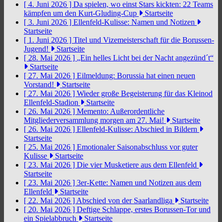
[ 4. Juni 2026 ]
Da spielen, wo einst Stars kickten: 22 Teams
kämpfen um den Kurt-Gluding-Cup
Startseite
[ 3. Juni 2026 ]
Ellenfeld-Kulisse: Namen und Notizen
Startseite
[ 1. Juni 2026 ]
Titel und Vizemeisterschaft für die Borussen-
Jugend!
Startseite
[ 28. Mai 2026 ]
„Ein helles Licht bei der Nacht angezünd´t“
Startseite
[ 27. Mai 2026 ]
Eilmeldung: Borussia hat einen neuen
Vorstand!
Startseite
[ 27. Mai 2026 ]
Wieder große Begeisterung für das Kleinod
Ellenfeld-Stadion
Startseite
[ 26. Mai 2026 ]
Memento: Außerordentliche
Mitgliederversammlung morgen am 27. Mai!
Startseite
[ 26. Mai 2026 ]
Ellenfeld-Kulisse: Abschied in Bildern
Startseite
[ 25. Mai 2026 ]
Emotionaler Saisonabschluss vor guter
Kulisse
Startseite
[ 23. Mai 2026 ]
Die vier Musketiere aus dem Ellenfeld
Startseite
[ 23. Mai 2026 ]
3er-Kette: Namen und Notizen aus dem
Ellenfeld
Startseite
[ 22. Mai 2026 ]
Abschied von der Saarlandliga
Startseite
[ 20. Mai 2026 ]
Deftige Schlappe, erstes Borussen-Tor und
ein Spielabbruch
Startseite