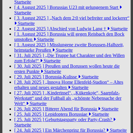
Startseite
[ 4. August 2025 ]
Borussias U23 mit gelungenem Start
Startseite
[ 3. August 2025 ]
„Nach dem 2:0 viel befreiter und lockerer“
Startseite
[ 2. August 2025 ]
Abschied von Ludwig Lang †
Startseite
[ 1. August 2025 ]
Borussia will gegen Reisbach den Bock
umstoßen
Startseite
[ 1. August 2025 ]
Misslungene zweite Borussen-Halbzeit,
heimstarke Preußen
Startseite
[ 31. Juli 2025 ]
„Die Truppe hat Charakter und den Willen
zum Erfolg!“
Startseite
[ 30. Juli 2025 ]
Preußen und Borussen wollen heute die
ersten Punkte
Startseite
[ 29. Juli 2025 ]
Borussia-Kulisse
Startseite
[ 28. Juli 2025 ]
„Innova Home Ellenfeld-Stadion“ – Altes
erhalten und neues gestalten
Startseite
[ 27. Juli 2025 ]
„Kinderinsel“, „Kükenkoje“, Saarpfalz-
Werkstatt“ und der Fußball als „schönste Nebensache der
Welt“
Startseite
[ 26. Juli 2025 ]
Bitterer Abend für Borussia
Startseite
[ 25. Juli 2025 ]
Lepidoptera Borussiae
Startseite
[ 25. Juli 2025 ]
Geburtstagsparty oder Party-Crash?
Startseite
[ 24. Juli 2025 ]
Ein Märchenprinz für Borussia?
Startseite