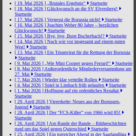
[ 19. Mai 2026 ]
„Brutales Ergebnis“
Startseite
[ 18. Mai 2026 ]
Glückwunsch an die SV Elversberg!
Startseite
[ 17. Mai 2026 ]
Vergesst die Borussia nicht!
Startseite
[ 16. Mai 2026 ]
Joachim Weber 80 Jahre – herzlichen
Glückwunsch!
Startseite
[ 15. Mai 2026 ]
Bye, bye, Burg Bucherbach!?
Startseite
[ 14. Mai 2026 ]
Nach wie vor insgesamt auf einem guten
Weg!
Startseite
[ 13. Mai 2026 ]
Ein Triumvirat für die Rettung der Borussia
Startseite
[ 9. Mai 2026 ]
„Wie Mini Cooper gegen Ferrari!“
Startseite
[ 8. Mai 2026 ]
Außerordentliche Mitgliederversammlung am
27. Mai
Startseite
[ 7. Mai 2026 ]
Wieder klar verteilte Rollen
Startseite
[ 4. Mai 2026 ]
Spiel in Limbach früh gelaufen
Startseite
[ 1. Mai 2026 ]
Hoffnung auf ein ordentliches Resultat
Startseite
[ 29. April 2026 ]
Viererkette: Neues aus der Borussen-
Jugend
Startseite
[ 28. April 2026 ]
Der “FCS-Killer” von 1966 wird 85!
Startseite
[ 26. April 2026 ]
Am Rande der Bande – Bildgeschichten
rund um das Spiel gegen Quierschied
Startseite
[ 25. April 2026 ]
Ein torreicher Abend in der Saarlandliga