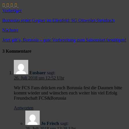
Vorheriger
Borussias erster Gegner im Ellenfeld: SG Ottweiler-Steinbach
Nächster
Jetzt gilt´s, Borussia – gute Vorbereitung zum Saisonstart bestätigen!
3 Kommentare
Eusbaer
sagt:
26. Juli 2018 um 12:52 Uhr
Wir FCS Fans drücken euch Borussia fest die Daumen bitte
kommt wieder und wünschen euch weiter hin viel Erfolg
Freundschaft FCS&Borussia
Antworten
Jo Frisch
sagt:
26. Juli 2018 um 13:38 Uhr