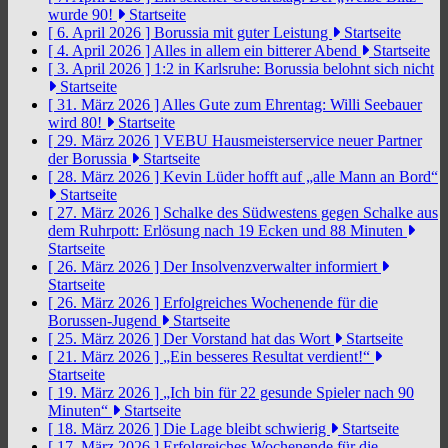
wurde 90!
Startseite
[ 6. April 2026 ]
Borussia mit guter Leistung
Startseite
[ 4. April 2026 ]
Alles in allem ein bitterer Abend
Startseite
[ 3. April 2026 ]
1:2 in Karlsruhe: Borussia belohnt sich nicht
Startseite
[ 31. März 2026 ]
Alles Gute zum Ehrentag: Willi Seebauer
wird 80!
Startseite
[ 29. März 2026 ]
VEBU Hausmeisterservice neuer Partner
der Borussia
Startseite
[ 28. März 2026 ]
Kevin Lüder hofft auf „alle Mann an Bord“
Startseite
[ 27. März 2026 ]
Schalke des Südwestens gegen Schalke aus
dem Ruhrpott: Erlösung nach 19 Ecken und 88 Minuten
Startseite
[ 26. März 2026 ]
Der Insolvenzverwalter informiert
Startseite
[ 26. März 2026 ]
Erfolgreiches Wochenende für die
Borussen-Jugend
Startseite
[ 25. März 2026 ]
Der Vorstand hat das Wort
Startseite
[ 21. März 2026 ]
„Ein besseres Resultat verdient!“
Startseite
[ 19. März 2026 ]
„Ich bin für 22 gesunde Spieler nach 90
Minuten“
Startseite
[ 18. März 2026 ]
Die Lage bleibt schwierig
Startseite
[ 17. März 2026 ]
Erfolgreiches Wochenende für die