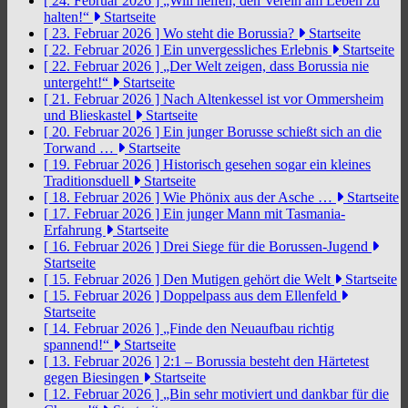
[ 24. Februar 2026 ]
„Will helfen, den Verein am Leben zu
halten!“
Startseite
[ 23. Februar 2026 ]
Wo steht die Borussia?
Startseite
[ 22. Februar 2026 ]
Ein unvergessliches Erlebnis
Startseite
[ 22. Februar 2026 ]
„Der Welt zeigen, dass Borussia nie
untergeht!“
Startseite
[ 21. Februar 2026 ]
Nach Altenkessel ist vor Ommersheim
und Blieskastel
Startseite
[ 20. Februar 2026 ]
Ein junger Borusse schießt sich an die
Torwand …
Startseite
[ 19. Februar 2026 ]
Historisch gesehen sogar ein kleines
Traditionsduell
Startseite
[ 18. Februar 2026 ]
Wie Phönix aus der Asche …
Startseite
[ 17. Februar 2026 ]
Ein junger Mann mit Tasmania-
Erfahrung
Startseite
[ 16. Februar 2026 ]
Drei Siege für die Borussen-Jugend
Startseite
[ 15. Februar 2026 ]
Den Mutigen gehört die Welt
Startseite
[ 15. Februar 2026 ]
Doppelpass aus dem Ellenfeld
Startseite
[ 14. Februar 2026 ]
„Finde den Neuaufbau richtig
spannend!“
Startseite
[ 13. Februar 2026 ]
2:1 – Borussia besteht den Härtetest
gegen Biesingen
Startseite
[ 12. Februar 2026 ]
„Bin sehr motiviert und dankbar für die