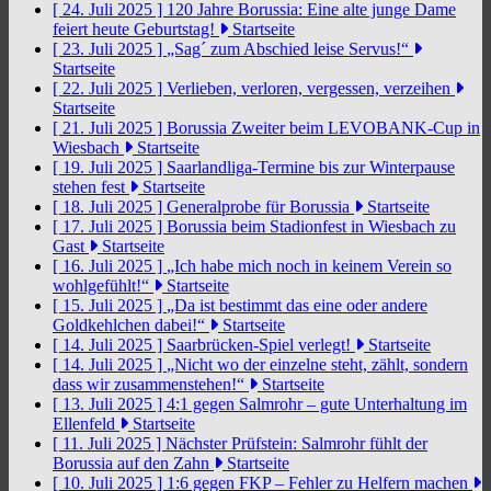
[ 24. Juli 2025 ]
120 Jahre Borussia: Eine alte junge Dame
feiert heute Geburtstag!
Startseite
[ 23. Juli 2025 ]
„Sag´ zum Abschied leise Servus!“
Startseite
[ 22. Juli 2025 ]
Verlieben, verloren, vergessen, verzeihen
Startseite
[ 21. Juli 2025 ]
Borussia Zweiter beim LEVOBANK-Cup in
Wiesbach
Startseite
[ 19. Juli 2025 ]
Saarlandliga-Termine bis zur Winterpause
stehen fest
Startseite
[ 18. Juli 2025 ]
Generalprobe für Borussia
Startseite
[ 17. Juli 2025 ]
Borussia beim Stadionfest in Wiesbach zu
Gast
Startseite
[ 16. Juli 2025 ]
„Ich habe mich noch in keinem Verein so
wohlgefühlt!“
Startseite
[ 15. Juli 2025 ]
„Da ist bestimmt das eine oder andere
Goldkehlchen dabei!“
Startseite
[ 14. Juli 2025 ]
Saarbrücken-Spiel verlegt!
Startseite
[ 14. Juli 2025 ]
„Nicht wo der einzelne steht, zählt, sondern
dass wir zusammenstehen!“
Startseite
[ 13. Juli 2025 ]
4:1 gegen Salmrohr – gute Unterhaltung im
Ellenfeld
Startseite
[ 11. Juli 2025 ]
Nächster Prüfstein: Salmrohr fühlt der
Borussia auf den Zahn
Startseite
[ 10. Juli 2025 ]
1:6 gegen FKP – Fehler zu Helfern machen