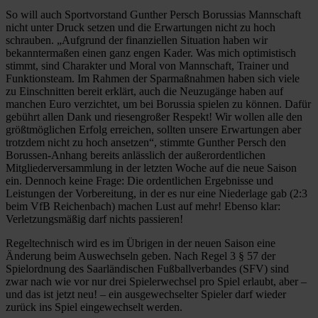
So will auch Sportvorstand Gunther Persch Borussias Mannschaft
nicht unter Druck setzen und die Erwartungen nicht zu hoch
schrauben. „Aufgrund der finanziellen Situation haben wir
bekanntermaßen einen ganz engen Kader. Was mich optimistisch
stimmt, sind Charakter und Moral von Mannschaft, Trainer und
Funktionsteam. Im Rahmen der Sparmaßnahmen haben sich viele
zu Einschnitten bereit erklärt, auch die Neuzugänge haben auf
manchen Euro verzichtet, um bei Borussia spielen zu können. Dafür
gebührt allen Dank und riesengroßer Respekt! Wir wollen alle den
größtmöglichen Erfolg erreichen, sollten unsere Erwartungen aber
trotzdem nicht zu hoch ansetzen“, stimmte Gunther Persch den
Borussen-Anhang bereits anlässlich der außerordentlichen
Mitgliederversammlung in der letzten Woche auf die neue Saison
ein. Dennoch keine Frage: Die ordentlichen Ergebnisse und
Leistungen der Vorbereitung, in der es nur eine Niederlage gab (2:3
beim VfB Reichenbach) machen Lust auf mehr! Ebenso klar:
Verletzungsmäßig darf nichts passieren!
Regeltechnisch wird es im Übrigen in der neuen Saison eine
Änderung beim Auswechseln geben. Nach Regel 3 § 57 der
Spielordnung des Saarländischen Fußballverbandes (SFV) sind
zwar nach wie vor nur drei Spielerwechsel pro Spiel erlaubt, aber –
und das ist jetzt neu! – ein ausgewechselter Spieler darf wieder
zurück ins Spiel eingewechselt werden.