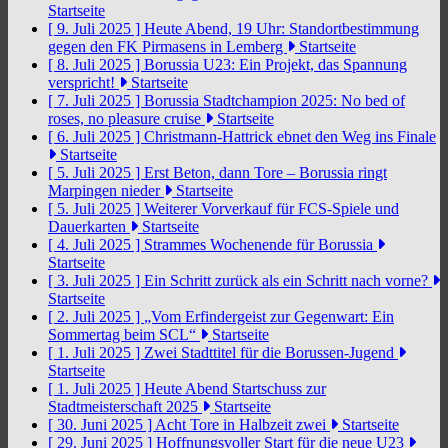
Startseite
[ 9. Juli 2025 ]
Heute Abend, 19 Uhr: Standortbestimmung
gegen den FK Pirmasens in Lemberg
Startseite
[ 8. Juli 2025 ]
Borussia U23: Ein Projekt, das Spannung
verspricht!
Startseite
[ 7. Juli 2025 ]
Borussia Stadtchampion 2025: No bed of
roses, no pleasure cruise
Startseite
[ 6. Juli 2025 ]
Christmann-Hattrick ebnet den Weg ins Finale
Startseite
[ 5. Juli 2025 ]
Erst Beton, dann Tore – Borussia ringt
Marpingen nieder
Startseite
[ 5. Juli 2025 ]
Weiterer Vorverkauf für FCS-Spiele und
Dauerkarten
Startseite
[ 4. Juli 2025 ]
Strammes Wochenende für Borussia
Startseite
[ 3. Juli 2025 ]
Ein Schritt zurück als ein Schritt nach vorne?
Startseite
[ 2. Juli 2025 ]
„Vom Erfindergeist zur Gegenwart: Ein
Sommertag beim SCL“
Startseite
[ 1. Juli 2025 ]
Zwei Stadttitel für die Borussen-Jugend
Startseite
[ 1. Juli 2025 ]
Heute Abend Startschuss zur
Stadtmeisterschaft 2025
Startseite
[ 30. Juni 2025 ]
Acht Tore in Halbzeit zwei
Startseite
[ 29. Juni 2025 ]
Hoffnungsvoller Start für die neue U23