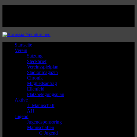
Facebook
Twitter
Instagram
Youtube
Startseite
Verein
Satzung
Steckbrief
Vereinsspielplan
Stadionmagazin
Chronik
Mitgliedsantrag
Ellenfeld
Platzbelegungsplan
Aktive
1. Mannschaft
AH
Jugend
Jugendsponsoring
Mannschaften
G Jugend