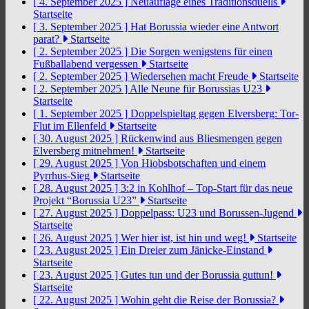
[ 4. September 2025 ]
Neuauflage eines Traditionsduells
Startseite
[ 3. September 2025 ]
Hat Borussia wieder eine Antwort
parat?
Startseite
[ 2. September 2025 ]
Die Sorgen wenigstens für einen
Fußballabend vergessen
Startseite
[ 2. September 2025 ]
Wiedersehen macht Freude
Startseite
[ 2. September 2025 ]
Alle Neune für Borussias U23
Startseite
[ 1. September 2025 ]
Doppelspieltag gegen Elversberg: Tor-
Flut im Ellenfeld
Startseite
[ 30. August 2025 ]
Rückenwind aus Bliesmengen gegen
Elversberg mitnehmen!
Startseite
[ 29. August 2025 ]
Von Hiobsbotschaften und einem
Pyrrhus-Sieg
Startseite
[ 28. August 2025 ]
3:2 in Kohlhof – Top-Start für das neue
Projekt “Borussia U23”
Startseite
[ 27. August 2025 ]
Doppelpass: U23 und Borussen-Jugend
Startseite
[ 26. August 2025 ]
Wer hier ist, ist hin und weg!
Startseite
[ 23. August 2025 ]
Ein Dreier zum Jänicke-Einstand
Startseite
[ 23. August 2025 ]
Gutes tun und der Borussia guttun!
Startseite
[ 22. August 2025 ]
Wohin geht die Reise der Borussia?