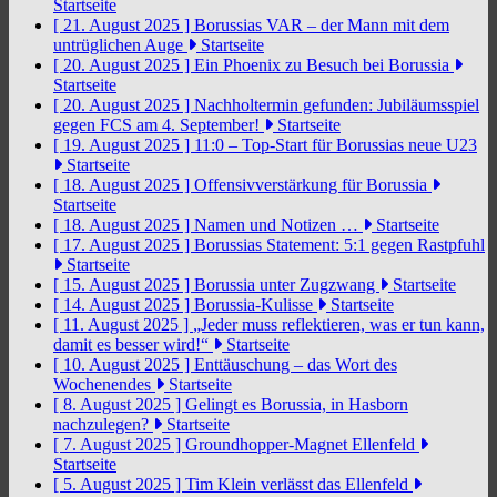
Startseite
[ 21. August 2025 ]
Borussias VAR – der Mann mit dem
untrüglichen Auge
Startseite
[ 20. August 2025 ]
Ein Phoenix zu Besuch bei Borussia
Startseite
[ 20. August 2025 ]
Nachholtermin gefunden: Jubiläumsspiel
gegen FCS am 4. September!
Startseite
[ 19. August 2025 ]
11:0 – Top-Start für Borussias neue U23
Startseite
[ 18. August 2025 ]
Offensivverstärkung für Borussia
Startseite
[ 18. August 2025 ]
Namen und Notizen …
Startseite
[ 17. August 2025 ]
Borussias Statement: 5:1 gegen Rastpfuhl
Startseite
[ 15. August 2025 ]
Borussia unter Zugzwang
Startseite
[ 14. August 2025 ]
Borussia-Kulisse
Startseite
[ 11. August 2025 ]
„Jeder muss reflektieren, was er tun kann,
damit es besser wird!“
Startseite
[ 10. August 2025 ]
Enttäuschung – das Wort des
Wochenendes
Startseite
[ 8. August 2025 ]
Gelingt es Borussia, in Hasborn
nachzulegen?
Startseite
[ 7. August 2025 ]
Groundhopper-Magnet Ellenfeld
Startseite
[ 5. August 2025 ]
Tim Klein verlässt das Ellenfeld