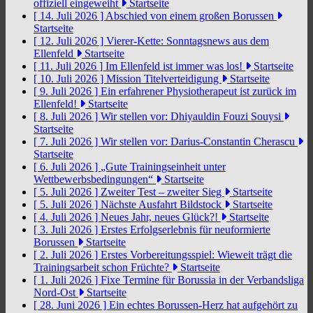
offiziell eingeweiht
Startseite
[ 14. Juli 2026 ]
Abschied von einem großen Borussen
Startseite
[ 12. Juli 2026 ]
Vierer-Kette: Sonntagsnews aus dem
Ellenfeld
Startseite
[ 11. Juli 2026 ]
Im Ellenfeld ist immer was los!
Startseite
[ 10. Juli 2026 ]
Mission Titelverteidigung
Startseite
[ 9. Juli 2026 ]
Ein erfahrener Physiotherapeut ist zurück im
Ellenfeld!
Startseite
[ 8. Juli 2026 ]
Wir stellen vor: Dhiyauldin Fouzi Souysi
Startseite
[ 7. Juli 2026 ]
Wir stellen vor: Darius-Constantin Cherascu
Startseite
[ 6. Juli 2026 ]
„Gute Trainingseinheit unter
Wettbewerbsbedingungen“
Startseite
[ 5. Juli 2026 ]
Zweiter Test – zweiter Sieg
Startseite
[ 5. Juli 2026 ]
Nächste Ausfahrt Bildstock
Startseite
[ 4. Juli 2026 ]
Neues Jahr, neues Glück?!
Startseite
[ 3. Juli 2026 ]
Erstes Erfolgserlebnis für neuformierte
Borussen
Startseite
[ 2. Juli 2026 ]
Erstes Vorbereitungsspiel: Wieweit trägt die
Trainingsarbeit schon Früchte?
Startseite
[ 1. Juli 2026 ]
Fixe Termine für Borussia in der Verbandsliga
Nord-Ost
Startseite
[ 28. Juni 2026 ]
Ein echtes Borussen-Herz hat aufgehört zu