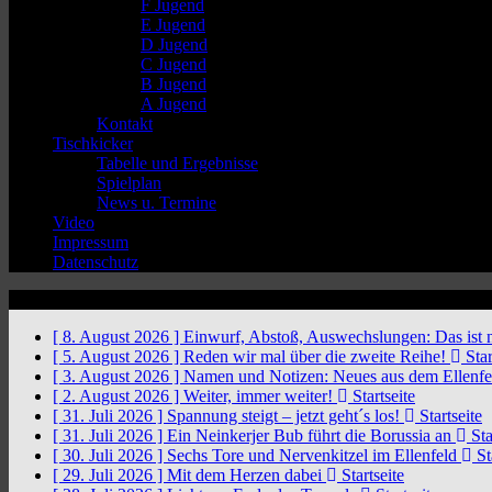
F Jugend
E Jugend
D Jugend
C Jugend
B Jugend
A Jugend
Kontakt
Tischkicker
Tabelle und Ergebnisse
Spielplan
News u. Termine
Video
Impressum
Datenschutz
News Ticker
[ 8. August 2026 ]
Einwurf, Abstoß, Auswechslungen: Das ist 
[ 5. August 2026 ]
Reden wir mal über die zweite Reihe!
Star
[ 3. August 2026 ]
Namen und Notizen: Neues aus dem Ellenf
[ 2. August 2026 ]
Weiter, immer weiter!
Startseite
[ 31. Juli 2026 ]
Spannung steigt – jetzt geht´s los!
Startseite
[ 31. Juli 2026 ]
Ein Neinkerjer Bub führt die Borussia an
Sta
[ 30. Juli 2026 ]
Sechs Tore und Nervenkitzel im Ellenfeld
St
[ 29. Juli 2026 ]
Mit dem Herzen dabei
Startseite