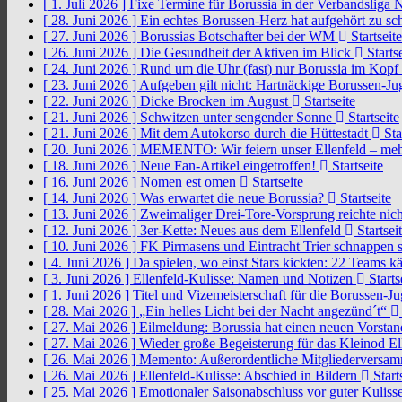
[ 1. Juli 2026 ]
Fixe Termine für Borussia in der Verbandsliga
[ 28. Juni 2026 ]
Ein echtes Borussen-Herz hat aufgehört zu s
[ 27. Juni 2026 ]
Borussias Botschafter bei der WM
Startseite
[ 26. Juni 2026 ]
Die Gesundheit der Aktiven im Blick
Startse
[ 24. Juni 2026 ]
Rund um die Uhr (fast) nur Borussia im Kopf
[ 23. Juni 2026 ]
Aufgeben gilt nicht: Hartnäckige Borussen-
[ 22. Juni 2026 ]
Dicke Brocken im August
Startseite
[ 21. Juni 2026 ]
Schwitzen unter sengender Sonne
Startseite
[ 21. Juni 2026 ]
Mit dem Autokorso durch die Hüttestadt
Sta
[ 20. Juni 2026 ]
MEMENTO: Wir feiern unser Ellenfeld – mehr
[ 18. Juni 2026 ]
Neue Fan-Artikel eingetroffen!
Startseite
[ 16. Juni 2026 ]
Nomen est omen
Startseite
[ 14. Juni 2026 ]
Was erwartet die neue Borussia?
Startseite
[ 13. Juni 2026 ]
Zweimaliger Drei-Tore-Vorsprung reichte nic
[ 12. Juni 2026 ]
3er-Kette: Neues aus dem Ellenfeld
Startsei
[ 10. Juni 2026 ]
FK Pirmasens und Eintracht Trier schnappen
[ 4. Juni 2026 ]
Da spielen, wo einst Stars kickten: 22 Teams
[ 3. Juni 2026 ]
Ellenfeld-Kulisse: Namen und Notizen
Starts
[ 1. Juni 2026 ]
Titel und Vizemeisterschaft für die Borussen-J
[ 28. Mai 2026 ]
„Ein helles Licht bei der Nacht angezünd´t“
[ 27. Mai 2026 ]
Eilmeldung: Borussia hat einen neuen Vorsta
[ 27. Mai 2026 ]
Wieder große Begeisterung für das Kleinod El
[ 26. Mai 2026 ]
Memento: Außerordentliche Mitgliederversa
[ 26. Mai 2026 ]
Ellenfeld-Kulisse: Abschied in Bildern
Start
[ 25. Mai 2026 ]
Emotionaler Saisonabschluss vor guter Kuliss