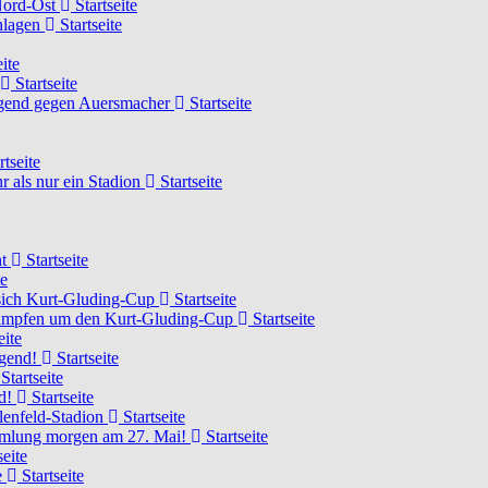
 Nord-Ost
Startseite
chlagen
Startseite
ite
Startseite
Jugend gegen Auersmacher
Startseite
rtseite
 als nur ein Stadion
Startseite
ht
Startseite
te
 sich Kurt-Gluding-Cup
Startseite
 kämpfen um den Kurt-Gluding-Cup
Startseite
eite
ugend!
Startseite
Startseite
nd!
Startseite
lenfeld-Stadion
Startseite
mmlung morgen am 27. Mai!
Startseite
seite
e
Startseite