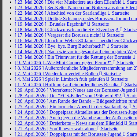
[ 23. Mai 2026 ]
Die vier Musketiere aus dem Ellenfeld
Starts
[ 23. Mai 2026 ]
3er-Kette: Namen und Notizen aus dem Ellen
[ 22. Mai 2026 ]
Abschied von der Saarlandliga
Startseite
[ 20. Mai 2026 ]
Deftige Schlappe, erstes Borussen-Tor und ei
[ 19. Mai 2026 ]
„Brutales Ergebnis“
Startseite
[ 18. Mai 2026 ]
Glückwunsch an die SV Elversberg!
Startse
[ 17. Mai 2026 ]
Vergesst die Borussia nicht!
Startseite
[ 16. Mai 2026 ]
Joachim Weber 80 Jahre – herzlichen Glück
[ 15. Mai 2026 ]
Bye, bye, Burg Bucherbach!?
Startseite
[ 14. Mai 2026 ]
Nach wie vor insgesamt auf einem guten Weg
[ 13. Mai 2026 ]
Ein Triumvirat für die Rettung der Borussia
[ 9. Mai 2026 ]
„Wie Mini Cooper gegen Ferrari!“
Startseite
[ 8. Mai 2026 ]
Außerordentliche Mitgliederversammlung am 2
[ 7. Mai 2026 ]
Wieder klar verteilte Rollen
Startseite
[ 4. Mai 2026 ]
Spiel in Limbach früh gelaufen
Startseite
[ 1. Mai 2026 ]
Hoffnung auf ein ordentliches Resultat
Startse
[ 29. April 2026 ]
Viererkette: Neues aus der Borussen-Jugend
[ 28. April 2026 ]
Der “FCS-Killer” von 1966 wird 85!
Starts
[ 26. April 2026 ]
Am Rande der Bande – Bildgeschichten rund
[ 25. April 2026 ]
Ein torreicher Abend in der Saarlandliga
St
[ 24. April 2026 ]
Doppelpass: Aktuelles aus der Borussen-Ju
[ 23. April 2026 ]
Auch gegen die Wambe aus der Außenseiterr
[ 22. April 2026 ]
Dreierkette – News aus dem Ellenfeld
Start
[ 21. April 2026 ]
You´ll never walk alone
Startseite
[ 21. April 2026 ]
Doppelpass mit der Borussen-Jugend
Starts