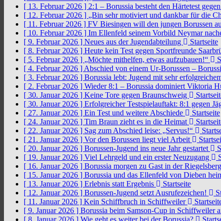
[ 13. Februar 2026 ]
2:1 – Borussia besteht den Härtetest gege
[ 12. Februar 2026 ]
„Bin sehr motiviert und dankbar für die 
[ 11. Februar 2026 ]
FV Biesingen will den jungen Borussen a
[ 10. Februar 2026 ]
Im Ellenfeld seinem Vorbild Neymar nach
[ 9. Februar 2026 ]
Neues aus der Jugendabteilung
Startseite
[ 8. Februar 2026 ]
Heute kein Test gegen Sportfreunde Saarb
[ 5. Februar 2026 ]
„Möchte mithelfen, etwas aufzubauen!“
S
[ 4. Februar 2026 ]
Abschied von einem Ur-Borussen – Borussi
[ 3. Februar 2026 ]
Borussia lebt: Jugend mit sehr erfolgreic
[ 2. Februar 2026 ]
Wieder 8:1 – Borussia dominiert Viktoria 
[ 30. Januar 2026 ]
Keine Tore gegen Braunschweig
Startseit
[ 30. Januar 2026 ]
Erfolgreicher Testspielauftakt: 8:1 gegen J
[ 27. Januar 2026 ]
Ein Test und weitere Abschiede
Startseite
[ 24. Januar 2026 ]
Tim Braun zieht es in die Heimat
Startseit
[ 22. Januar 2026 ]
Sag zum Abschied leise: „Servus!“
Startse
[ 21. Januar 2026 ]
Vor den Borussen liegt viel Arbeit
Startsei
[ 20. Januar 2026 ]
Borussen-Jugend ins neue Jahr gestartet
S
[ 19. Januar 2026 ]
Viel Lehrgeld und ein erster Neuzugang
S
[ 16. Januar 2026 ]
Borussia morgen zu Gast in der Riegelsber
[ 15. Januar 2026 ]
Borussia und das Ellenfeld von Dieben he
[ 13. Januar 2026 ]
Erlebnis statt Ergebnis
Startseite
[ 12. Januar 2026 ]
Borussen-Jugend setzt Ausrufezeichen!
St
[ 11. Januar 2026 ]
Kein Schiffbruch in Schiffweiler
Startseit
[ 9. Januar 2026 ]
Borussia beim Samson-Cup in Schiffweiler 
[ 8. Januar 2026 ]
Wie geht es weiter bei der Borussia?
Starts