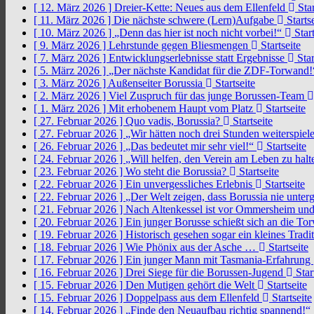
[ 12. März 2026 ]
Dreier-Kette: Neues aus dem Ellenfeld
Star
[ 11. März 2026 ]
Die nächste schwere (Lern)Aufgabe
Startse
[ 10. März 2026 ]
„Denn das hier ist noch nicht vorbei!“
Start
[ 9. März 2026 ]
Lehrstunde gegen Bliesmengen
Startseite
[ 7. März 2026 ]
Entwicklungserlebnisse statt Ergebnisse
Star
[ 5. März 2026 ]
„Der nächste Kandidat für die ZDF-Torwand
[ 3. März 2026 ]
Außenseiter Borussia
Startseite
[ 2. März 2026 ]
Viel Zuspruch für das junge Borussen-Team
[ 1. März 2026 ]
Mit erhobenem Haupt vom Platz
Startseite
[ 27. Februar 2026 ]
Quo vadis, Borussia?
Startseite
[ 27. Februar 2026 ]
„Wir hätten noch drei Stunden weiterspi
[ 26. Februar 2026 ]
„Das bedeutet mir sehr viel!“
Startseite
[ 24. Februar 2026 ]
„Will helfen, den Verein am Leben zu hal
[ 23. Februar 2026 ]
Wo steht die Borussia?
Startseite
[ 22. Februar 2026 ]
Ein unvergessliches Erlebnis
Startseite
[ 22. Februar 2026 ]
„Der Welt zeigen, dass Borussia nie unter
[ 21. Februar 2026 ]
Nach Altenkessel ist vor Ommersheim und
[ 20. Februar 2026 ]
Ein junger Borusse schießt sich an die 
[ 19. Februar 2026 ]
Historisch gesehen sogar ein kleines Tradi
[ 18. Februar 2026 ]
Wie Phönix aus der Asche …
Startseite
[ 17. Februar 2026 ]
Ein junger Mann mit Tasmania-Erfahrung
[ 16. Februar 2026 ]
Drei Siege für die Borussen-Jugend
Star
[ 15. Februar 2026 ]
Den Mutigen gehört die Welt
Startseite
[ 15. Februar 2026 ]
Doppelpass aus dem Ellenfeld
Startseite
[ 14. Februar 2026 ]
„Finde den Neuaufbau richtig spannend!“