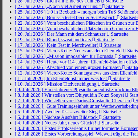
[ 28. Juli 2026 ]
Licht am Ende des Tunnels
Startseite
[ 27. Juli 2026 ]
„Noch viel Arbeit vor uns!“
Startseite
[ 25. Juli 2026 ]
1:0 in Bexbach – morgen beim TuS Schönenb
[ 23. Juli 2026 ]
Borussia testet bei der SG Bexbach
Startseit
[ 22. Juli 2026 ]
Vom beschaulichen Plätzchen im Grünen zur 
[ 21. Juli 2026 ]
Vom beschaulichen Plätzchen im Grünen zur 
[ 20. Juli 2026 ]
Der Mann mit dem Schnauzer
Startseite
[ 19. Juli 2026 ]
Blood, sweat and tears
Startseite
[ 17. Juli 2026 ]
Kein Test in Merchweiler!
Startseite
[ 15. Juli 2026 ]
Vierer-Kette: Neues aus dem Ellenfeld
Starts
[ 15. Juli 2026 ]
„Mission impossible“ für Borussia
Startseite
[ 14. Juli 2026 ]
Heute vor 114 Jahren: Ellenfeld-Stadion offizi
[ 14. Juli 2026 ]
Abschied von einem großen Borussen
Starts
[ 12. Juli 2026 ]
Vierer-Kette: Sonntagsnews aus dem Ellenfel
[ 11. Juli 2026 ]
Im Ellenfeld ist immer was los!
Startseite
[ 10. Juli 2026 ]
Mission Titelverteidigung
Startseite
[ 9. Juli 2026 ]
Ein erfahrener Physiotherapeut ist zurück im El
[ 8. Juli 2026 ]
Wir stellen vor: Dhiyauldin Fouzi Souysi
Start
[ 7. Juli 2026 ]
Wir stellen vor: Darius-Constantin Cherascu
S
[ 6. Juli 2026 ]
„Gute Trainingseinheit unter Wettbewerbsbedi
[ 5. Juli 2026 ]
Zweiter Test – zweiter Sieg
Startseite
[ 5. Juli 2026 ]
Nächste Ausfahrt Bildstock
Startseite
[ 4. Juli 2026 ]
Neues Jahr, neues Glück?!
Startseite
[ 3. Juli 2026 ]
Erstes Erfolgserlebnis für neuformierte Borusse
[ 2. Juli 2026 ]
Erstes Vorbereitungsspiel: Wieweit trägt die Tr