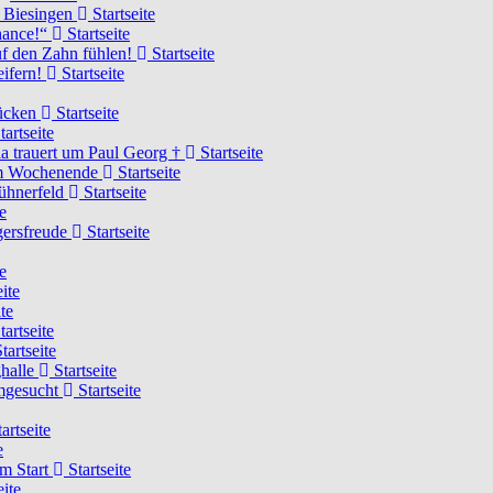
n Biesingen
Startseite
Chance!“
Startseite
uf den Zahn fühlen!
Startseite
eifern!
Startseite
rücken
Startseite
tartseite
a trauert um Paul Georg †
Startseite
hem Wochenende
Startseite
Hühnerfeld
Startseite
e
ägersfreude
Startseite
e
ite
te
tartseite
tartseite
ghalle
Startseite
imgesucht
Startseite
artseite
e
am Start
Startseite
eite