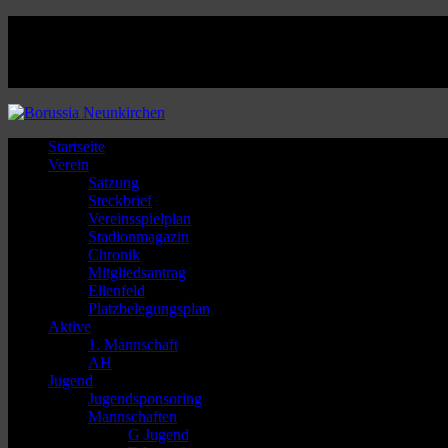
Facebook
Twitter
Instagram
Youtube
Startseite
Verein
Satzung
Steckbrief
Vereinsspielplan
Stadionmagazin
Chronik
Mitgliedsantrag
Ellenfeld
Platzbelegungsplan
Aktive
1. Mannschaft
AH
Jugend
Jugendsponsoring
Mannschaften
G Jugend