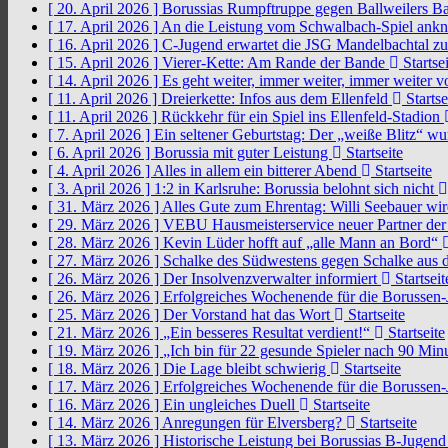
[ 20. April 2026 ]
Borussias Rumpftruppe gegen Ballweilers Ba
[ 17. April 2026 ]
An die Leistung vom Schwalbach-Spiel an
[ 16. April 2026 ]
C-Jugend erwartet die JSG Mandelbachtal z
[ 15. April 2026 ]
Vierer-Kette: Am Rande der Bande
Startsei
[ 14. April 2026 ]
Es geht weiter, immer weiter, immer weiter 
[ 11. April 2026 ]
Dreierkette: Infos aus dem Ellenfeld
Startse
[ 11. April 2026 ]
Rückkehr für ein Spiel ins Ellenfeld-Stadion
[ 7. April 2026 ]
Ein seltener Geburtstag: Der „weiße Blitz“ w
[ 6. April 2026 ]
Borussia mit guter Leistung
Startseite
[ 4. April 2026 ]
Alles in allem ein bitterer Abend
Startseite
[ 3. April 2026 ]
1:2 in Karlsruhe: Borussia belohnt sich nicht
[ 31. März 2026 ]
Alles Gute zum Ehrentag: Willi Seebauer wi
[ 29. März 2026 ]
VEBU Hausmeisterservice neuer Partner der
[ 28. März 2026 ]
Kevin Lüder hofft auf „alle Mann an Bord“
[ 27. März 2026 ]
Schalke des Südwestens gegen Schalke aus 
[ 26. März 2026 ]
Der Insolvenzverwalter informiert
Startseit
[ 26. März 2026 ]
Erfolgreiches Wochenende für die Borussen
[ 25. März 2026 ]
Der Vorstand hat das Wort
Startseite
[ 21. März 2026 ]
„Ein besseres Resultat verdient!“
Startseite
[ 19. März 2026 ]
„Ich bin für 22 gesunde Spieler nach 90 Mi
[ 18. März 2026 ]
Die Lage bleibt schwierig
Startseite
[ 17. März 2026 ]
Erfolgreiches Wochenende für die Borussen
[ 16. März 2026 ]
Ein ungleiches Duell
Startseite
[ 14. März 2026 ]
Anregungen für Elversberg?
Startseite
[ 13. März 2026 ]
Historische Leistung bei Borussias B-Jugen