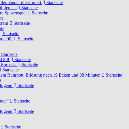
llermänner überfordert
Startseite
knüpfen …
Startseite
um Spitzenspiel
Startseite
te
voran!
Startseite
ite
Startseite
urde 90!
Startseite
Startseite
rd 80!
Startseite
 Borussia
Startseite
Startseite
dem Ruhrpott: Erlösung nach 19 Ecken und 88 Minuten
Startseite
e
-Jugend
Startseite
nuten“
Startseite
-Jugend
Startseite
d
Startseite