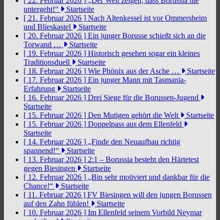
[ 22. Februar 2026 ]
„Der Welt zeigen, dass Borussia nie
untergeht!“
Startseite
[ 21. Februar 2026 ]
Nach Altenkessel ist vor Ommersheim
und Blieskastel
Startseite
[ 20. Februar 2026 ]
Ein junger Borusse schießt sich an die
Torwand …
Startseite
[ 19. Februar 2026 ]
Historisch gesehen sogar ein kleines
Traditionsduell
Startseite
[ 18. Februar 2026 ]
Wie Phönix aus der Asche …
Startseite
[ 17. Februar 2026 ]
Ein junger Mann mit Tasmania-
Erfahrung
Startseite
[ 16. Februar 2026 ]
Drei Siege für die Borussen-Jugend
Startseite
[ 15. Februar 2026 ]
Den Mutigen gehört die Welt
Startseite
[ 15. Februar 2026 ]
Doppelpass aus dem Ellenfeld
Startseite
[ 14. Februar 2026 ]
„Finde den Neuaufbau richtig
spannend!“
Startseite
[ 13. Februar 2026 ]
2:1 – Borussia besteht den Härtetest
gegen Biesingen
Startseite
[ 12. Februar 2026 ]
„Bin sehr motiviert und dankbar für die
Chance!“
Startseite
[ 11. Februar 2026 ]
FV Biesingen will den jungen Borussen
auf den Zahn fühlen!
Startseite
[ 10. Februar 2026 ]
Im Ellenfeld seinem Vorbild Neymar