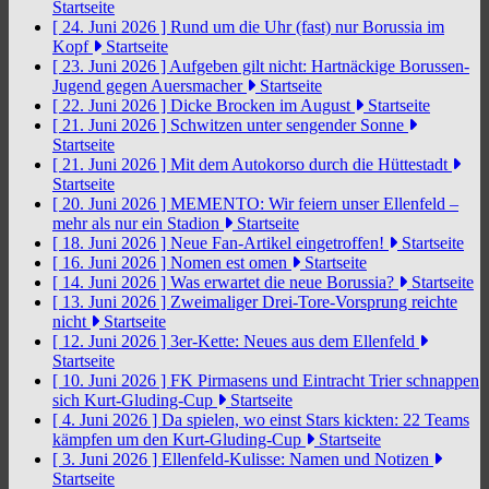
Startseite
[ 24. Juni 2026 ]
Rund um die Uhr (fast) nur Borussia im
Kopf
Startseite
[ 23. Juni 2026 ]
Aufgeben gilt nicht: Hartnäckige Borussen-
Jugend gegen Auersmacher
Startseite
[ 22. Juni 2026 ]
Dicke Brocken im August
Startseite
[ 21. Juni 2026 ]
Schwitzen unter sengender Sonne
Startseite
[ 21. Juni 2026 ]
Mit dem Autokorso durch die Hüttestadt
Startseite
[ 20. Juni 2026 ]
MEMENTO: Wir feiern unser Ellenfeld –
mehr als nur ein Stadion
Startseite
[ 18. Juni 2026 ]
Neue Fan-Artikel eingetroffen!
Startseite
[ 16. Juni 2026 ]
Nomen est omen
Startseite
[ 14. Juni 2026 ]
Was erwartet die neue Borussia?
Startseite
[ 13. Juni 2026 ]
Zweimaliger Drei-Tore-Vorsprung reichte
nicht
Startseite
[ 12. Juni 2026 ]
3er-Kette: Neues aus dem Ellenfeld
Startseite
[ 10. Juni 2026 ]
FK Pirmasens und Eintracht Trier schnappen
sich Kurt-Gluding-Cup
Startseite
[ 4. Juni 2026 ]
Da spielen, wo einst Stars kickten: 22 Teams
kämpfen um den Kurt-Gluding-Cup
Startseite
[ 3. Juni 2026 ]
Ellenfeld-Kulisse: Namen und Notizen
Startseite