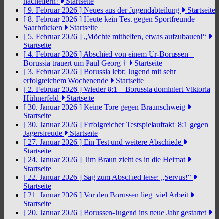
nacheifern!
Startseite
[ 9. Februar 2026 ]
Neues aus der Jugendabteilung
Startseite
[ 8. Februar 2026 ]
Heute kein Test gegen Sportfreunde
Saarbrücken
Startseite
[ 5. Februar 2026 ]
„Möchte mithelfen, etwas aufzubauen!“
Startseite
[ 4. Februar 2026 ]
Abschied von einem Ur-Borussen –
Borussia trauert um Paul Georg †
Startseite
[ 3. Februar 2026 ]
Borussia lebt: Jugend mit sehr
erfolgreichem Wochenende
Startseite
[ 2. Februar 2026 ]
Wieder 8:1 – Borussia dominiert Viktoria
Hühnerfeld
Startseite
[ 30. Januar 2026 ]
Keine Tore gegen Braunschweig
Startseite
[ 30. Januar 2026 ]
Erfolgreicher Testspielauftakt: 8:1 gegen
Jägersfreude
Startseite
[ 27. Januar 2026 ]
Ein Test und weitere Abschiede
Startseite
[ 24. Januar 2026 ]
Tim Braun zieht es in die Heimat
Startseite
[ 22. Januar 2026 ]
Sag zum Abschied leise: „Servus!“
Startseite
[ 21. Januar 2026 ]
Vor den Borussen liegt viel Arbeit
Startseite
[ 20. Januar 2026 ]
Borussen-Jugend ins neue Jahr gestartet