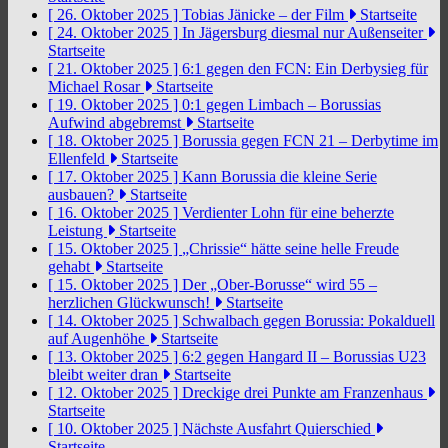
[ 26. Oktober 2025 ]
Tobias Jänicke – der Film
Startseite
[ 24. Oktober 2025 ]
In Jägersburg diesmal nur Außenseiter
Startseite
[ 21. Oktober 2025 ]
6:1 gegen den FCN: Ein Derbysieg für
Michael Rosar
Startseite
[ 19. Oktober 2025 ]
0:1 gegen Limbach – Borussias
Aufwind abgebremst
Startseite
[ 18. Oktober 2025 ]
Borussia gegen FCN 21 – Derbytime im
Ellenfeld
Startseite
[ 17. Oktober 2025 ]
Kann Borussia die kleine Serie
ausbauen?
Startseite
[ 16. Oktober 2025 ]
Verdienter Lohn für eine beherzte
Leistung
Startseite
[ 15. Oktober 2025 ]
„Chrissie“ hätte seine helle Freude
gehabt
Startseite
[ 15. Oktober 2025 ]
Der „Ober-Borusse“ wird 55 –
herzlichen Glückwunsch!
Startseite
[ 14. Oktober 2025 ]
Schwalbach gegen Borussia: Pokalduell
auf Augenhöhe
Startseite
[ 13. Oktober 2025 ]
6:2 gegen Hangard II – Borussias U23
bleibt weiter dran
Startseite
[ 12. Oktober 2025 ]
Dreckige drei Punkte am Franzenhaus
Startseite
[ 10. Oktober 2025 ]
Nächste Ausfahrt Quierschied
Startseite