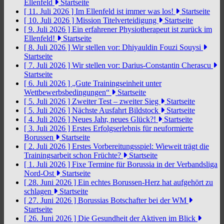
Ellenfeld
Startseite
[ 11. Juli 2026 ]
Im Ellenfeld ist immer was los!
Startseite
[ 10. Juli 2026 ]
Mission Titelverteidigung
Startseite
[ 9. Juli 2026 ]
Ein erfahrener Physiotherapeut ist zurück im
Ellenfeld!
Startseite
[ 8. Juli 2026 ]
Wir stellen vor: Dhiyauldin Fouzi Souysi
Startseite
[ 7. Juli 2026 ]
Wir stellen vor: Darius-Constantin Cherascu
Startseite
[ 6. Juli 2026 ]
„Gute Trainingseinheit unter
Wettbewerbsbedingungen“
Startseite
[ 5. Juli 2026 ]
Zweiter Test – zweiter Sieg
Startseite
[ 5. Juli 2026 ]
Nächste Ausfahrt Bildstock
Startseite
[ 4. Juli 2026 ]
Neues Jahr, neues Glück?!
Startseite
[ 3. Juli 2026 ]
Erstes Erfolgserlebnis für neuformierte
Borussen
Startseite
[ 2. Juli 2026 ]
Erstes Vorbereitungsspiel: Wieweit trägt die
Trainingsarbeit schon Früchte?
Startseite
[ 1. Juli 2026 ]
Fixe Termine für Borussia in der Verbandsliga
Nord-Ost
Startseite
[ 28. Juni 2026 ]
Ein echtes Borussen-Herz hat aufgehört zu
schlagen
Startseite
[ 27. Juni 2026 ]
Borussias Botschafter bei der WM
Startseite
[ 26. Juni 2026 ]
Die Gesundheit der Aktiven im Blick