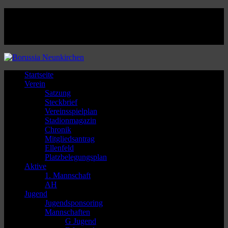
Facebook
Twitter
Instagram
Youtube
Startseite
Verein
Satzung
Steckbrief
Vereinsspielplan
Stadionmagazin
Chronik
Mitgliedsantrag
Ellenfeld
Platzbelegungsplan
Aktive
1. Mannschaft
AH
Jugend
Jugendsponsoring
Mannschaften
G Jugend