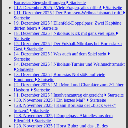
Borussias Siegeshoffnungen
Startseite
[ 12. Dezember 2025 ]
Viele Fragen, alles offen!
Startseite
[ 11. Dezember 2025 ]
Der Borussen-Weihnachtsmarkt ruft!
Startseite
[ 9. Dezember 2025 ]
Ellenfeld-Doppelpass: Zwei Kapitäne
dürfen feiern
Startseite
[ 8. Dezember 2025 ]
Nikolaus-Kick mit ganz viel Spaß
Startseite
[ 5. Dezember 2025 ]
Der Fußball-Nikolaus bei Borussia zu
Gast
Startseite
[ 4. Dezember 2025 ]
Was auch auf dem Spiel steht
Startseite
[ 4. Dezember 2025 ]
Nikolaus-Turnier und Weihnachtsmarkt
Startseite
[ 3. Dezember 2025 ]
Borussias Not stößt auf viele
Emotionen
Startseite
[ 2. Dezember 2025 ]
Mit Moral und Charakter zum 2:1 über
Hasborn
Startseite
[ 1. Dezember 2025 ]
Insolvenzantrag eingereicht
Startseite
[ 30. November 2025 ]
Ein letztes Mal?
Startseite
[ 28. November 2025 ]
Kann Borussia der „black week”
trotzen?
Startseite
[ 28. November 2025 ]
Doppelpass: Aktuelles aus dem
Ellenfeld
Startseite
[ 28. November 2025 ]
Horst Buhtz und das „Ei des