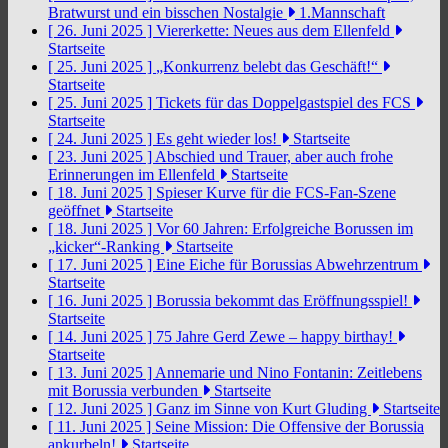
Bratwurst und ein bisschen Nostalgie
1.Mannschaft
[ 26. Juni 2025 ]
Viererkette: Neues aus dem Ellenfeld
Startseite
[ 25. Juni 2025 ]
„Konkurrenz belebt das Geschäft!“
Startseite
[ 25. Juni 2025 ]
Tickets für das Doppelgastspiel des FCS
Startseite
[ 24. Juni 2025 ]
Es geht wieder los!
Startseite
[ 23. Juni 2025 ]
Abschied und Trauer, aber auch frohe
Erinnerungen im Ellenfeld
Startseite
[ 18. Juni 2025 ]
Spieser Kurve für die FCS-Fan-Szene
geöffnet
Startseite
[ 18. Juni 2025 ]
Vor 60 Jahren: Erfolgreiche Borussen im
„kicker“-Ranking
Startseite
[ 17. Juni 2025 ]
Eine Eiche für Borussias Abwehrzentrum
Startseite
[ 16. Juni 2025 ]
Borussia bekommt das Eröffnungsspiel!
Startseite
[ 14. Juni 2025 ]
75 Jahre Gerd Zewe – happy birthay!
Startseite
[ 13. Juni 2025 ]
Annemarie und Nino Fontanin: Zeitlebens
mit Borussia verbunden
Startseite
[ 12. Juni 2025 ]
Ganz im Sinne von Kurt Gluding
Startseite
[ 11. Juni 2025 ]
Seine Mission: Die Offensive der Borussia
ankurbeln!
Startseite