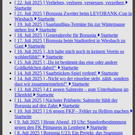
[ 22. Juli 2025 ]
Verlieben, verloren, vergessen, verzeihen
Startseite
[ 21. Juli 2025 ]
Borussia Zweiter beim LEVOBANK-Cup in
Wiesbach
Startseite
[ 19. Juli 2025 ]
Saarlandliga-Termine bis zur Winterpause
stehen fest
Startseite
[ 18. Juli 2025 ]
Generalprobe für Borussia
Startseite
[ 17. Juli 2025 ]
Borussia beim Stadionfest in Wiesbach zu
Gast
Startseite
[ 16. Juli 2025 ]
„Ich habe mich noch in keinem Verein so
wohlgefühlt!“
Startseite
[ 15. Juli 2025 ]
„Da ist bestimmt das eine oder andere
Goldkehlchen dabei!“
Startseite
[ 14. Juli 2025 ]
Saarbrücken-Spiel verlegt!
Startseite
[ 14. Juli 2025 ]
„Nicht wo der einzelne steht, zählt, sondern
dass wir zusammenstehen!“
Startseite
[ 13. Juli 2025 ]
4:1 gegen Salmrohr – gute Unterhaltung im
Ellenfeld
Startseite
[ 11. Juli 2025 ]
Nächster Prüfstein: Salmrohr fühlt der
Borussia auf den Zahn
Startseite
[ 10. Juli 2025 ]
1:6 gegen FKP – Fehler zu Helfern machen
Startseite
[ 9. Juli 2025 ]
Heute Abend, 19 Uhr: Standortbestimmung
gegen den FK Pirmasens in Lemberg
Startseite
[ 8. Juli 2025 ]
Borussia U23: Ein Projekt, das Spannung