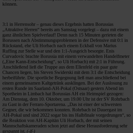
können.
3:1 in Herrensohr – genau dieses Ergebnis hatten Borussias
„Attraktive Herren“ bereits am Samstag vorgelegt – dazu mit einem
ganz ähnlichen Spielverlauf! Denn nach 15 Minuten gerieten die
Borussen nach Abstimmungsproblemen in der Defensive mit 0:1 in
Rückstand, ehe Uli Horbach nach einem Eckball von Marius
Ruffing zur Stelle war und den 1:1-Ausgeich besorgte. Enis
Curvadovic brachte Borussia mit einem verwandelten Handelfmeter
(„Eine Kann-Entscheidung“, so Uli Horbach) mit 2:1 in Führung.
Anschließend ließ die Truppe aus dem Ellenfeld ein paar gute
Chancen liegen, bis Steven Swiderski mit dem 3:1 die Entscheidung
herbeiführte. Die sportliche Begegnung ließ man anschließend bei
einem gemeinsamen Kaltgetränk ausklingen. Bei der Auslosung zu
ersten Runde im Saarland-AH-Pokal (Ostsaar) gestern Abend im
Sportheim in Limbach hat Borussias AH ein Heimspiel gezogen:
Am Dienstag, dem 10. Oktober, um 19.00 Uhr ist der SV Rohrbach
zu Gast in der Ferraro-Sportarena. „Das ist einer der schwersten
Gegner, die wir bekommen konnten. Rohrbach ist Dauergast im
AH-Pokal und sind 2022 sogar bis ins Halbfinale vorgedrungen“, so
die Reaktion von AH-Kapitän Uli Horbach, der mit seinen
Mannschaftskameraden schon jetzt auf diese Herausforderung sehr
gespannt ist.
(-jf-)