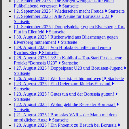
[ 2. September 2025 ]
Die Sorgen wenigstens für einen
Fußballabend vergessen
Startseite
[ 2. September 2025 ]
Wiedersehen macht Freude
Startseite
[ 2. September 2025 ]
Alle Neune für Borussias U23
Startseite
[ 1. September 2025 ]
Doppelspieltag gegen Elversberg: Tor-
Flut im Ellenfeld
Startseite
[ 30. August 2025 ]
Rückenwind aus Bliesmengen gegen
Elversberg mitnehmen!
Startseite
[ 29. August 2025 ]
Von Hiobsbotschaften und einem
Pyrrhus-Sieg
Startseite
[ 28. August 2025 ]
3:2 in Kohlhof – Top-Start für das neue
Projekt “Borussia U23”
Startseite
[ 27. August 2025 ]
Doppelpass: U23 und Borussen-Jugend
Startseite
[ 26. August 2025 ]
Wer hier ist, ist hin und weg!
Startseite
[ 23. August 2025 ]
Ein Dreier zum Jänicke-Einstand
Startseite
[ 23. August 2025 ]
Gutes tun und der Borussia guttun!
Startseite
[ 22. August 2025 ]
Wohin geht die Reise der Borussia?
Startseite
[ 21. August 2025 ]
Borussias VAR – der Mann mit dem
untrüglichen Auge
Startseite
[ 20. August 2025 ]
Ein Phoenix zu Besuch bei Borussia