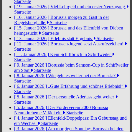
Startseite
[ 19. Januar 2026 ]
Viel Lehrgeld und ein erster Neuzugang
Startseite
[ 16. Januar 2026 ]
Borussia morgen zu Gast in der
Riegelsberghalle
Startseite
[ 15. Januar 2026 ]
Borussia und das Ellenfeld von Dieben
heimgesucht
Startseite
[ 13. Januar 2026 ]
Erlebnis statt Ergebnis
Startseite
[ 12. Januar 2026 ]
Borussen-Jugend setzt Ausrufezeichen!
Startseite
[ 11. Januar 2026 ]
Kein Schiffbruch in Schiffweiler
Startseite
[ 9. Januar 2026 ]
Borussia beim Samson-Cup in Schiffweiler
am Start
Startseite
[ 8. Januar 2026 ]
Wie geht es weiter bei der Borussia?
Startseite
[ 6. Januar 2026 ]
„Gute Erfahrung und schönes Erlebnis!“
Startseite
[ 5. Januar 2026 ]
Der personelle Aderlass geht weiter
Startseite
[ 5. Januar 2026 ]
Der Förderverein 2000 Borussia
Neunkirchen e.V. lädt ein
Startseite
[ 4. Januar 2026 ]
Ellenfeld-Doppelpass: Ein Geburtstag und
ein Wechsel
Startseite
[ 3. Januar 2026 ]
Am morgigen Sonntag: Borussia bei den