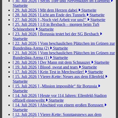
[ 30. Juli 2026 ]
Sechs Tore und Nervenkitzel im Ellenfeld
Startseite
[ 29. Juli 2026 ]
Mit dem Herzen dabei
Startseite
[ 28. Juli 2026 ]
Licht am Ende des Tunnels
Startseite
[ 27. Juli 2026 ]
„Noch viel Arbeit vor uns!“
Startseite
[ 25. Juli 2026 ]
1:0 in Bexbach – morgen beim TuS
Schönenberg
Startseite
[ 23. Juli 2026 ]
Borussia testet bei der SG Bexbach
Startseite
[ 22. Juli 2026 ]
Vom beschaulichen Plätzchen im Grünen zur
Bundesliga-Arena (2)
Startseite
[ 21. Juli 2026 ]
Vom beschaulichen Plätzchen im Grünen zur
Bundesliga-Arena (1)
Startseite
[ 20. Juli 2026 ]
Der Mann mit dem Schnauzer
Startseite
[ 19. Juli 2026 ]
Blood, sweat and tears
Startseite
[ 17. Juli 2026 ]
Kein Test in Merchweiler!
Startseite
[ 15. Juli 2026 ]
Vierer-Kette: Neues aus dem Ellenfeld
Startseite
[ 15. Juli 2026 ]
„Mission impossible“ für Borussia
Startseite
[ 14. Juli 2026 ]
Heute vor 114 Jahren: Ellenfeld-Stadion
offiziell eingeweiht
Startseite
[ 14. Juli 2026 ]
Abschied von einem großen Borussen
Startseite
[ 12. Juli 2026 ]
Vierer-Kette: Sonntagsnews aus dem