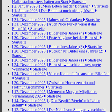
Hallenstadtmeisterschaften am Start
Startseite
[ 2. Januar 2026 ]
„Mein Leben mit der Borussia“
Startseite
[ 1. Januar 2026 ]
Der Brand ist noch nicht gelöscht
Startseite
[ 31. Dezember 2025 ]
Jahresend-Gedanken
Startseite
[ 31. Dezember 2025 ]
Auch Nico Purket verlässt das
Ellenfeld
Startseite
[ 30. Dezember 2025 ]
Bilder eines Jahres (4)
Startseite
[ 30. Dezember 2025 ]
Erste Abgänge bei der Borussia
Startseite
[ 29. Dezember 2025 ]
Bilder eines Jahres (3)
Startseite
[ 28. Dezember 2025 ]
Rückschau: Bilder eines Jahres (2)
Startseite
[ 26. Dezember 2025 ]
Bilder eines Jahres (1)
Startseite
[ 24. Dezember 2025 ]
Borussia wünscht eine gesegnete
Weihnacht
Startseite
[ 24. Dezember 2025 ]
Vierer-Kette – Infos aus dem Ellenfeld
Startseite
[ 20. Dezember 2025 ]
Zwischen Horroszenario und
Hoffnungsschimmer
Startseite
[ 17. Dezember 2025 ]
Memento: Morgen Mitglieder-
Versammlung 2025
Startseite
[ 14. Dezember 2025 ]
„Den Begriff `Verein´ mit Leben
gefüllt“
Startseite
[ 12. Dezember 2025 ]
Der Nebel von Stuttgart verschluckt