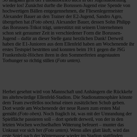
wieder los! Zunächst durfte die Borussen-Jugend eine Spende von
hochwertigen Bällen entgegennehmen, die Fliesenlegermeister
Alexander Bauer an den Trainer der E2-Jugend, Sandro Agro,
übergeben hat
(Foto oben).
Alexander Bauer, dessen Sohn Philipp
das Borussen-Trikot trägt, unterstützt mit seinem Unternehmen
schon seit geraumer Zeit in verschiedener Form die Borussen-
Jugend – dafür an dieser Stelle ganz herzlichen Dank! Derweil
haben die E1-Junioren aus dem Ellenfeld haben am Wochenende ihr
erstes Testspiel bestritten und konnten beim 19:1 gegen die JSG
Frankenholz-Höchen ihren in den Sommerferien angestauten
Torhunger so richtig stillen (
Foto unten).
Herbei gesehnt wird von Mannschaft und Anhängern die Rückkehr
ins altehrwürdige Ellenfeld-Stadion. Die Stadionatmosphäre könnte
dem Team zweifellos nochmal einen zusätzlichen Schub geben.
Dort wurde am Wochenende der neue Rasen zum ersten Mal
gemäht
(Foto oben).
Noch fraglich ist, was mit der Umrandung der
Spielfläche passieren soll – dort sprießt derweil, von der in den
letzten Wochen wechselhaften Witterung befeuert – munter das
Unkraut vor sich her
(Foto unten)
. Wenn alles glatt läuft, wird das
erste Spiel nach der Winterpause wieder im Stadion stattfinden