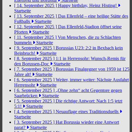
Ellenfeld und Borussia
Startseite
[ 14. September 2025 ]
Happy birthday, Heinz Histing!
Startseite
[ 13. September 2025 ]
Das Ellenfeld – eine heilige Stätte des
Fußballs
Startseite
[ 12. September 2025 ]
Das Ellenfeld-Stadion öffnet seine
Pforten
Startseite
[ 11. September 2025 ]
Von Menschen, die zu Schlachten
bummeln
Startseite
[ 9. September 2025 ]
Borussias U23: 2:2 in Bexbach kein
Beinbruch!
Startseite
[ 8. September 2025 ]
1:1 in Herrensohr: Wunsch-Remis für
den Borussen-Doc
Startseite
[ 7. September 2025 ]
Borussias Finalgegner von 1959 ist 125
Jahre alt!
Startseite
[ 6. September 2025 ]
Weiter, immer weiter: Nächste Ausfahrt
Herrensohr
Startseite
[ 6. September 2025 ]
„Ohne zehn“ acht Gegentore gegen
Saarbrücken
Startseite
[ 5. September 2025 ]
Die richtige Antwort: Nach 1:5 jetzt
5:1!
Startseite
[ 4. September 2025 ]
Neuauflage eines Traditionsduells
Startseite
[ 3. September 2025 ]
Hat Borussia wieder eine Antwort
parat?
Startseite