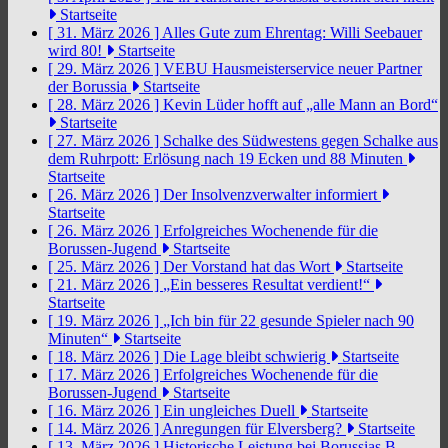
Startseite
[ 31. März 2026 ]
Alles Gute zum Ehrentag: Willi Seebauer
wird 80!
Startseite
[ 29. März 2026 ]
VEBU Hausmeisterservice neuer Partner
der Borussia
Startseite
[ 28. März 2026 ]
Kevin Lüder hofft auf „alle Mann an Bord“
Startseite
[ 27. März 2026 ]
Schalke des Südwestens gegen Schalke aus
dem Ruhrpott: Erlösung nach 19 Ecken und 88 Minuten
Startseite
[ 26. März 2026 ]
Der Insolvenzverwalter informiert
Startseite
[ 26. März 2026 ]
Erfolgreiches Wochenende für die
Borussen-Jugend
Startseite
[ 25. März 2026 ]
Der Vorstand hat das Wort
Startseite
[ 21. März 2026 ]
„Ein besseres Resultat verdient!“
Startseite
[ 19. März 2026 ]
„Ich bin für 22 gesunde Spieler nach 90
Minuten“
Startseite
[ 18. März 2026 ]
Die Lage bleibt schwierig
Startseite
[ 17. März 2026 ]
Erfolgreiches Wochenende für die
Borussen-Jugend
Startseite
[ 16. März 2026 ]
Ein ungleiches Duell
Startseite
[ 14. März 2026 ]
Anregungen für Elversberg?
Startseite
[ 13. März 2026 ]
Historische Leistung bei Borussias B-