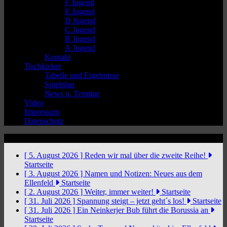
F Jugend
E Jugend
D Jugend
C Jugend
B Jugend
A Jugend
Kontakt
Tischkicker
Tabelle und Ergebnisse
Spielplan
News u. Termine
Video
Impressum
Datenschutz
News Ticker
[ 5. August 2026 ]
Reden wir mal über die zweite Reihe!
Startseite
[ 3. August 2026 ]
Namen und Notizen: Neues aus dem
Ellenfeld
Startseite
[ 2. August 2026 ]
Weiter, immer weiter!
Startseite
[ 31. Juli 2026 ]
Spannung steigt – jetzt geht´s los!
Startseite
[ 31. Juli 2026 ]
Ein Neinkerjer Bub führt die Borussia an
Startseite