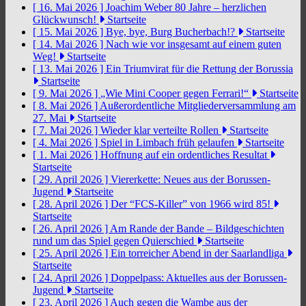
[ 16. Mai 2026 ]
Joachim Weber 80 Jahre – herzlichen
Glückwunsch!
Startseite
[ 15. Mai 2026 ]
Bye, bye, Burg Bucherbach!?
Startseite
[ 14. Mai 2026 ]
Nach wie vor insgesamt auf einem guten
Weg!
Startseite
[ 13. Mai 2026 ]
Ein Triumvirat für die Rettung der Borussia
Startseite
[ 9. Mai 2026 ]
„Wie Mini Cooper gegen Ferrari!“
Startseite
[ 8. Mai 2026 ]
Außerordentliche Mitgliederversammlung am
27. Mai
Startseite
[ 7. Mai 2026 ]
Wieder klar verteilte Rollen
Startseite
[ 4. Mai 2026 ]
Spiel in Limbach früh gelaufen
Startseite
[ 1. Mai 2026 ]
Hoffnung auf ein ordentliches Resultat
Startseite
[ 29. April 2026 ]
Viererkette: Neues aus der Borussen-
Jugend
Startseite
[ 28. April 2026 ]
Der “FCS-Killer” von 1966 wird 85!
Startseite
[ 26. April 2026 ]
Am Rande der Bande – Bildgeschichten
rund um das Spiel gegen Quierschied
Startseite
[ 25. April 2026 ]
Ein torreicher Abend in der Saarlandliga
Startseite
[ 24. April 2026 ]
Doppelpass: Aktuelles aus der Borussen-
Jugend
Startseite
[ 23. April 2026 ]
Auch gegen die Wambe aus der