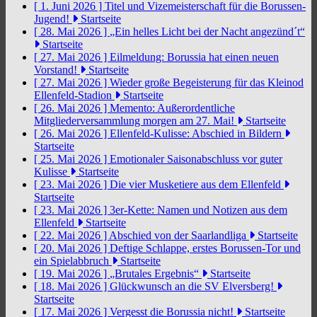
[ 1. Juni 2026 ]
Titel und Vizemeisterschaft für die Borussen-
Jugend!
Startseite
[ 28. Mai 2026 ]
„Ein helles Licht bei der Nacht angezünd´t“
Startseite
[ 27. Mai 2026 ]
Eilmeldung: Borussia hat einen neuen
Vorstand!
Startseite
[ 27. Mai 2026 ]
Wieder große Begeisterung für das Kleinod
Ellenfeld-Stadion
Startseite
[ 26. Mai 2026 ]
Memento: Außerordentliche
Mitgliederversammlung morgen am 27. Mai!
Startseite
[ 26. Mai 2026 ]
Ellenfeld-Kulisse: Abschied in Bildern
Startseite
[ 25. Mai 2026 ]
Emotionaler Saisonabschluss vor guter
Kulisse
Startseite
[ 23. Mai 2026 ]
Die vier Musketiere aus dem Ellenfeld
Startseite
[ 23. Mai 2026 ]
3er-Kette: Namen und Notizen aus dem
Ellenfeld
Startseite
[ 22. Mai 2026 ]
Abschied von der Saarlandliga
Startseite
[ 20. Mai 2026 ]
Deftige Schlappe, erstes Borussen-Tor und
ein Spielabbruch
Startseite
[ 19. Mai 2026 ]
„Brutales Ergebnis“
Startseite
[ 18. Mai 2026 ]
Glückwunsch an die SV Elversberg!
Startseite
[ 17. Mai 2026 ]
Vergesst die Borussia nicht!
Startseite