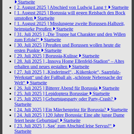
Startseite
[ 2. August 2025 ]
Abschied von Ludwig Lang †
Startseite
[ 1. August 2025 ]
Borussia will gegen Reisbach den Bock
umstoßen
Startseite
[ 1. August 2025 ]
Misslungene zweite Borussen-Halbzeit,
heimstarke Preußen
Startseite
[ 31. Juli 2025 ]
„Die Truppe hat Charakter und den Willen
zum Erfolg!“
Startseite
[ 30. Juli 2025 ]
Preußen und Borussen wollen heute die
ersten Punkte
Startseite
[ 29. Juli 2025 ]
Borussia-Kulisse
Startseite
[ 28. Juli 2025 ]
„Innova Home Ellenfeld-Stadion“ – Altes
erhalten und neues gestalten
Startseite
[ 27. Juli 2025 ]
„Kinderinsel“, „Kükenkoje“, Saarpfalz-
Werkstatt“ und der Fußball als „schönste Nebensache der
Welt“
Startseite
[ 26. Juli 2025 ]
Bitterer Abend für Borussia
Startseite
[ 25. Juli 2025 ]
Lepidoptera Borussiae
Startseite
[ 25. Juli 2025 ]
Geburtstagsparty oder Party-Crash?
Startseite
[ 24. Juli 2025 ]
Ein Märchenprinz für Borussia?
Startseite
[ 24. Juli 2025 ]
120 Jahre Borussia: Eine alte junge Dame
feiert heute Geburtstag!
Startseite
[ 23. Juli 2025 ]
„Sag´ zum Abschied leise Servus!“
Startseite