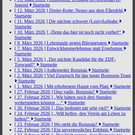
Jugend
Startseite
[ 12. März 2026 ]
Dreier-Kette: Neues aus dem Ellenfeld
Startseite
[ 11. März 2026 ]
Die nächste schwere (Lern)Aufgabe
Startseite
[ 10. März 2026 ]
„Denn das hier ist noch nicht vorbei!“
Startseite
[ 9. März 2026 ]
Lehrstunde gegen Bliesmengen
Startseite
[ 7. März 2026 ]
Entwicklungserlebnisse statt Ergebnisse
Startseite
[ 5. März 2026 ]
„Der nächste Kandidat für die ZDF-
Torwand!“
Startseite
[ 3. März 2026 ]
Außenseiter Borussia
Startseite
[ 2. März 2026 ]
Viel Zuspruch für das junge Borussen-Team
Startseite
[ 1. März 2026 ]
Mit erhobenem Haupt vom Platz
Startseite
[ 27. Februar 2026 ]
Quo vadis, Borussia?
Startseite
[ 27. Februar 2026 ]
„Wir hätten noch drei Stunden
weiterspielen können …“
Startseite
[ 26. Februar 2026 ]
„Das bedeutet mir sehr viel!“
Startseite
[ 24. Februar 2026 ]
„Will helfen, den Verein am Leben zu
halten!“
Startseite
[ 23. Februar 2026 ]
Wo steht die Borussia?
Startseite
[ 22. Februar 2026 ]
Ein unvergessliches Erlebnis
Startseite