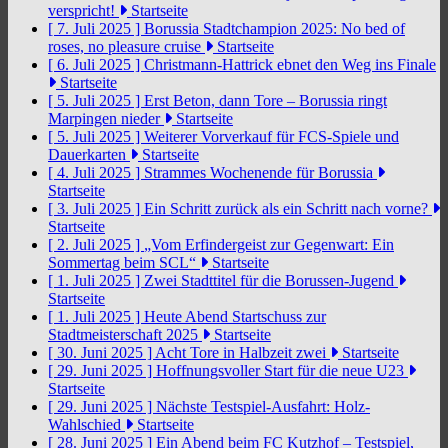
verspricht!
Startseite
[ 7. Juli 2025 ]
Borussia Stadtchampion 2025: No bed of
roses, no pleasure cruise
Startseite
[ 6. Juli 2025 ]
Christmann-Hattrick ebnet den Weg ins Finale
Startseite
[ 5. Juli 2025 ]
Erst Beton, dann Tore – Borussia ringt
Marpingen nieder
Startseite
[ 5. Juli 2025 ]
Weiterer Vorverkauf für FCS-Spiele und
Dauerkarten
Startseite
[ 4. Juli 2025 ]
Strammes Wochenende für Borussia
Startseite
[ 3. Juli 2025 ]
Ein Schritt zurück als ein Schritt nach vorne?
Startseite
[ 2. Juli 2025 ]
„Vom Erfindergeist zur Gegenwart: Ein
Sommertag beim SCL“
Startseite
[ 1. Juli 2025 ]
Zwei Stadttitel für die Borussen-Jugend
Startseite
[ 1. Juli 2025 ]
Heute Abend Startschuss zur
Stadtmeisterschaft 2025
Startseite
[ 30. Juni 2025 ]
Acht Tore in Halbzeit zwei
Startseite
[ 29. Juni 2025 ]
Hoffnungsvoller Start für die neue U23
Startseite
[ 29. Juni 2025 ]
Nächste Testspiel-Ausfahrt: Holz-
Wahlschied
Startseite
[ 28. Juni 2025 ]
Ein Abend beim FC Kutzhof – Testspiel,