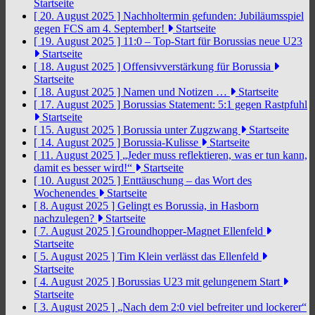
Startseite
[ 20. August 2025 ]
Nachholtermin gefunden: Jubiläumsspiel
gegen FCS am 4. September!
Startseite
[ 19. August 2025 ]
11:0 – Top-Start für Borussias neue U23
Startseite
[ 18. August 2025 ]
Offensivverstärkung für Borussia
Startseite
[ 18. August 2025 ]
Namen und Notizen …
Startseite
[ 17. August 2025 ]
Borussias Statement: 5:1 gegen Rastpfuhl
Startseite
[ 15. August 2025 ]
Borussia unter Zugzwang
Startseite
[ 14. August 2025 ]
Borussia-Kulisse
Startseite
[ 11. August 2025 ]
„Jeder muss reflektieren, was er tun kann,
damit es besser wird!“
Startseite
[ 10. August 2025 ]
Enttäuschung – das Wort des
Wochenendes
Startseite
[ 8. August 2025 ]
Gelingt es Borussia, in Hasborn
nachzulegen?
Startseite
[ 7. August 2025 ]
Groundhopper-Magnet Ellenfeld
Startseite
[ 5. August 2025 ]
Tim Klein verlässt das Ellenfeld
Startseite
[ 4. August 2025 ]
Borussias U23 mit gelungenem Start
Startseite
[ 3. August 2025 ]
„Nach dem 2:0 viel befreiter und lockerer“