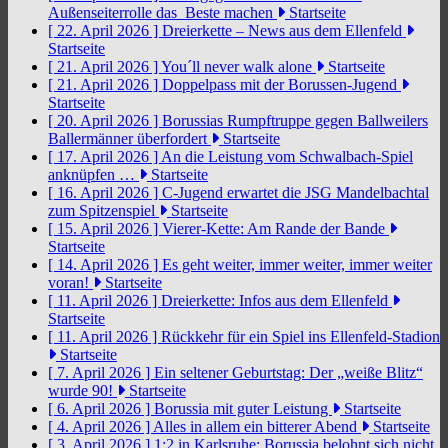
Außenseiterrolle das Beste machen
Startseite
[ 22. April 2026 ]
Dreierkette – News aus dem Ellenfeld
Startseite
[ 21. April 2026 ]
You´ll never walk alone
Startseite
[ 21. April 2026 ]
Doppelpass mit der Borussen-Jugend
Startseite
[ 20. April 2026 ]
Borussias Rumpftruppe gegen Ballweilers
Ballermänner überfordert
Startseite
[ 17. April 2026 ]
An die Leistung vom Schwalbach-Spiel
anknüpfen …
Startseite
[ 16. April 2026 ]
C-Jugend erwartet die JSG Mandelbachtal
zum Spitzenspiel
Startseite
[ 15. April 2026 ]
Vierer-Kette: Am Rande der Bande
Startseite
[ 14. April 2026 ]
Es geht weiter, immer weiter, immer weiter
voran!
Startseite
[ 11. April 2026 ]
Dreierkette: Infos aus dem Ellenfeld
Startseite
[ 11. April 2026 ]
Rückkehr für ein Spiel ins Ellenfeld-Stadion
Startseite
[ 7. April 2026 ]
Ein seltener Geburtstag: Der „weiße Blitz“
wurde 90!
Startseite
[ 6. April 2026 ]
Borussia mit guter Leistung
Startseite
[ 4. April 2026 ]
Alles in allem ein bitterer Abend
Startseite
[ 3. April 2026 ]
1:2 in Karlsruhe: Borussia belohnt sich nicht