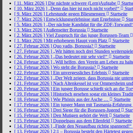
[ 11. März 2026 ]
Die nächste schwere (Lern)Aufgabe
Startse
[ 10. März 2026 ]
„Denn das hier ist noch nicht vorbei!“
Start
[ 9. März 2026 ]
Lehrstunde gegen Bliesmengen
Startseite
[ 7. März 2026 ]
Entwicklungserlebnisse statt Ergebnisse
Star
[ 5. März 2026 ]
„Der nächste Kandidat für die ZDF-Torwand
[ 3. März 2026 ]
Außenseiter Borussia
Startseite
[ 2. März 2026 ]
Viel Zuspruch für das junge Borussen-Team
[ 1. März 2026 ]
Mit erhobenem Haupt vom Platz
Startseite
[ 27. Februar 2026 ]
Quo vadis, Borussia?
Startseite
[ 27. Februar 2026 ]
„Wir hätten noch drei Stunden weiterspi
[ 26. Februar 2026 ]
„Das bedeutet mir sehr viel!“
Startseite
[ 24. Februar 2026 ]
„Will helfen, den Verein am Leben zu hal
[ 23. Februar 2026 ]
Wo steht die Borussia?
Startseite
[ 22. Februar 2026 ]
Ein unvergessliches Erlebnis
Startseite
[ 22. Februar 2026 ]
„Der Welt zeigen, dass Borussia nie unter
[ 21. Februar 2026 ]
Nach Altenkessel ist vor Ommersheim und
[ 20. Februar 2026 ]
Ein junger Borusse schießt sich an die 
[ 19. Februar 2026 ]
Historisch gesehen sogar ein kleines Tradi
[ 18. Februar 2026 ]
Wie Phönix aus der Asche …
Startseite
[ 17. Februar 2026 ]
Ein junger Mann mit Tasmania-Erfahrung
[ 16. Februar 2026 ]
Drei Siege für die Borussen-Jugend
Star
[ 15. Februar 2026 ]
Den Mutigen gehört die Welt
Startseite
[ 15. Februar 2026 ]
Doppelpass aus dem Ellenfeld
Startseite
[ 14. Februar 2026 ]
„Finde den Neuaufbau richtig spannend!“
[ 13. Februar 2026 ]
2:1 – Borussia besteht den Härtetest gege