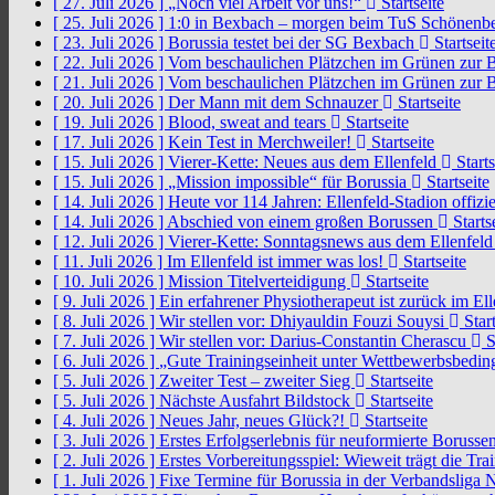
[ 27. Juli 2026 ]
„Noch viel Arbeit vor uns!“
Startseite
[ 25. Juli 2026 ]
1:0 in Bexbach – morgen beim TuS Schönenb
[ 23. Juli 2026 ]
Borussia testet bei der SG Bexbach
Startseit
[ 22. Juli 2026 ]
Vom beschaulichen Plätzchen im Grünen zur 
[ 21. Juli 2026 ]
Vom beschaulichen Plätzchen im Grünen zur 
[ 20. Juli 2026 ]
Der Mann mit dem Schnauzer
Startseite
[ 19. Juli 2026 ]
Blood, sweat and tears
Startseite
[ 17. Juli 2026 ]
Kein Test in Merchweiler!
Startseite
[ 15. Juli 2026 ]
Vierer-Kette: Neues aus dem Ellenfeld
Starts
[ 15. Juli 2026 ]
„Mission impossible“ für Borussia
Startseite
[ 14. Juli 2026 ]
Heute vor 114 Jahren: Ellenfeld-Stadion offizi
[ 14. Juli 2026 ]
Abschied von einem großen Borussen
Starts
[ 12. Juli 2026 ]
Vierer-Kette: Sonntagsnews aus dem Ellenfel
[ 11. Juli 2026 ]
Im Ellenfeld ist immer was los!
Startseite
[ 10. Juli 2026 ]
Mission Titelverteidigung
Startseite
[ 9. Juli 2026 ]
Ein erfahrener Physiotherapeut ist zurück im El
[ 8. Juli 2026 ]
Wir stellen vor: Dhiyauldin Fouzi Souysi
Start
[ 7. Juli 2026 ]
Wir stellen vor: Darius-Constantin Cherascu
S
[ 6. Juli 2026 ]
„Gute Trainingseinheit unter Wettbewerbsbedi
[ 5. Juli 2026 ]
Zweiter Test – zweiter Sieg
Startseite
[ 5. Juli 2026 ]
Nächste Ausfahrt Bildstock
Startseite
[ 4. Juli 2026 ]
Neues Jahr, neues Glück?!
Startseite
[ 3. Juli 2026 ]
Erstes Erfolgserlebnis für neuformierte Borusse
[ 2. Juli 2026 ]
Erstes Vorbereitungsspiel: Wieweit trägt die Tr
[ 1. Juli 2026 ]
Fixe Termine für Borussia in der Verbandsliga