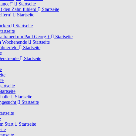
Chance!“
Startseite
uf den Zahn fühlen!
Startseite
eifern!
Startseite
rücken
Startseite
tartseite
a trauert um Paul Georg †
Startseite
hem Wochenende
Startseite
Hühnerfeld
Startseite
e
ägersfreude
Startseite
e
ite
te
tartseite
tartseite
ghalle
Startseite
imgesucht
Startseite
artseite
e
am Start
Startseite
eite
artseite