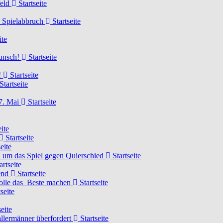
feld
Startseite
n Spielabbruch
Startseite
ite
wunsch!
Startseite
!
Startseite
Startseite
7. Mai
Startseite
ite
Startseite
eite
 um das Spiel gegen Quierschied
Startseite
artseite
gend
Startseite
olle das Beste machen
Startseite
seite
eite
llermänner überfordert
Startseite