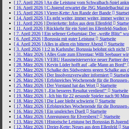
[ 17. April 2026 ]
An die Leistung vom Schwalbach-Spiel an
[ 16. April 2026 ]
C-Jugend erwartet die JSG Mandelbachtal z
[ 15. April 2026 ]
Vierer-Kette: Am Rande der Bande
Startsei
[ 14. April 2026 ]
Es geht weiter, immer weiter, immer weiter 
[ 11. April 2026 ]
Dreierkette: Infos aus dem Ellenfeld
Startse
[ 11. April 2026 ]
Rückkehr für ein Spiel ins Ellenfeld-Stadion
[ 7. April 2026 ]
Ein seltener Geburtstag: Der „weiße Blitz“ w
[ 6. April 2026 ]
Borussia mit guter Leistung
Startseite
[ 4. April 2026 ]
Alles in allem ein bitterer Abend
Startseite
[ 3. April 2026 ]
1:2 in Karlsruhe: Borussia belohnt sich nicht
[ 31. März 2026 ]
Alles Gute zum Ehrentag: Willi Seebauer wi
[ 29. März 2026 ]
VEBU Hausmeisterservice neuer Partner der
[ 28. März 2026 ]
Kevin Lüder hofft auf „alle Mann an Bord“
[ 27. März 2026 ]
Schalke des Südwestens gegen Schalke aus 
[ 26. März 2026 ]
Der Insolvenzverwalter informiert
Startseit
[ 26. März 2026 ]
Erfolgreiches Wochenende für die Borussen
[ 25. März 2026 ]
Der Vorstand hat das Wort
Startseite
[ 21. März 2026 ]
„Ein besseres Resultat verdient!“
Startseite
[ 19. März 2026 ]
„Ich bin für 22 gesunde Spieler nach 90 Mi
[ 18. März 2026 ]
Die Lage bleibt schwierig
Startseite
[ 17. März 2026 ]
Erfolgreiches Wochenende für die Borussen
[ 16. März 2026 ]
Ein ungleiches Duell
Startseite
[ 14. März 2026 ]
Anregungen für Elversberg?
Startseite
[ 13. März 2026 ]
Historische Leistung bei Borussias B-Jugen
[ 12. März 2026 ]
Dreier-Kette: Neues aus dem Ellenfeld
Star