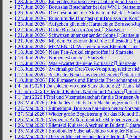
[ 28. Juni 2026 ]
Ein echtes Borussen-Herz hat aufgehört zu s
[ 27. Juni 2026 ]
Borussias Botschafter bei der WM
Startseite
[ 26. Juni 2026 ]
Die Gesundheit der Aktiven im Blick
Startse
[ 24. Juni 2026 ]
Rund um die Uhr (fast) nur Borussia im Kopf
[ 23. Juni 2026 ]
Aufgeben gilt nicht: Hartnäckige Borussen-
[ 22. Juni 2026 ]
Dicke Brocken im August
Startseite
[ 21. Juni 2026 ]
Schwitzen unter sengender Sonne
Startseite
[ 21. Juni 2026 ]
Mit dem Autokorso durch die Hüttestadt
Sta
[ 20. Juni 2026 ]
MEMENTO: Wir feiern unser Ellenfeld – mehr
[ 18. Juni 2026 ]
Neue Fan-Artikel eingetroffen!
Startseite
[ 16. Juni 2026 ]
Nomen est omen
Startseite
[ 14. Juni 2026 ]
Was erwartet die neue Borussia?
Startseite
[ 13. Juni 2026 ]
Zweimaliger Drei-Tore-Vorsprung reichte nic
[ 12. Juni 2026 ]
3er-Kette: Neues aus dem Ellenfeld
Startsei
[ 10. Juni 2026 ]
FK Pirmasens und Eintracht Trier schnappen
[ 4. Juni 2026 ]
Da spielen, wo einst Stars kickten: 22 Teams
[ 3. Juni 2026 ]
Ellenfeld-Kulisse: Namen und Notizen
Starts
[ 1. Juni 2026 ]
Titel und Vizemeisterschaft für die Borussen-J
[ 28. Mai 2026 ]
„Ein helles Licht bei der Nacht angezünd´t“
[ 27. Mai 2026 ]
Eilmeldung: Borussia hat einen neuen Vorsta
[ 27. Mai 2026 ]
Wieder große Begeisterung für das Kleinod El
[ 26. Mai 2026 ]
Memento: Außerordentliche Mitgliederversa
[ 26. Mai 2026 ]
Ellenfeld-Kulisse: Abschied in Bildern
Start
[ 25. Mai 2026 ]
Emotionaler Saisonabschluss vor guter Kuliss
[ 23. Mai 2026 ]
Die vier Musketiere aus dem Ellenfeld
Starts