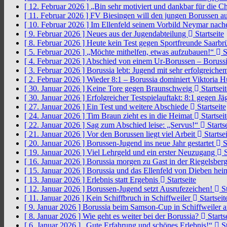
[ 12. Februar 2026 ]
„Bin sehr motiviert und dankbar für die 
[ 11. Februar 2026 ]
FV Biesingen will den jungen Borussen a
[ 10. Februar 2026 ]
Im Ellenfeld seinem Vorbild Neymar nach
[ 9. Februar 2026 ]
Neues aus der Jugendabteilung
Startseite
[ 8. Februar 2026 ]
Heute kein Test gegen Sportfreunde Saarb
[ 5. Februar 2026 ]
„Möchte mithelfen, etwas aufzubauen!“
S
[ 4. Februar 2026 ]
Abschied von einem Ur-Borussen – Borussi
[ 3. Februar 2026 ]
Borussia lebt: Jugend mit sehr erfolgreic
[ 2. Februar 2026 ]
Wieder 8:1 – Borussia dominiert Viktoria 
[ 30. Januar 2026 ]
Keine Tore gegen Braunschweig
Startseit
[ 30. Januar 2026 ]
Erfolgreicher Testspielauftakt: 8:1 gegen J
[ 27. Januar 2026 ]
Ein Test und weitere Abschiede
Startseite
[ 24. Januar 2026 ]
Tim Braun zieht es in die Heimat
Startseit
[ 22. Januar 2026 ]
Sag zum Abschied leise: „Servus!“
Startse
[ 21. Januar 2026 ]
Vor den Borussen liegt viel Arbeit
Startsei
[ 20. Januar 2026 ]
Borussen-Jugend ins neue Jahr gestartet
S
[ 19. Januar 2026 ]
Viel Lehrgeld und ein erster Neuzugang
S
[ 16. Januar 2026 ]
Borussia morgen zu Gast in der Riegelsber
[ 15. Januar 2026 ]
Borussia und das Ellenfeld von Dieben he
[ 13. Januar 2026 ]
Erlebnis statt Ergebnis
Startseite
[ 12. Januar 2026 ]
Borussen-Jugend setzt Ausrufezeichen!
St
[ 11. Januar 2026 ]
Kein Schiffbruch in Schiffweiler
Startseit
[ 9. Januar 2026 ]
Borussia beim Samson-Cup in Schiffweiler 
[ 8. Januar 2026 ]
Wie geht es weiter bei der Borussia?
Starts
[ 6. Januar 2026 ]
„Gute Erfahrung und schönes Erlebnis!“
St