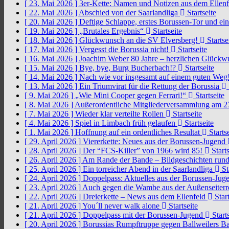
[ 23. Mai 2026 ]
3er-Kette: Namen und Notizen aus dem Ellen
[ 22. Mai 2026 ]
Abschied von der Saarlandliga
Startseite
[ 20. Mai 2026 ]
Deftige Schlappe, erstes Borussen-Tor und ei
[ 19. Mai 2026 ]
„Brutales Ergebnis“
Startseite
[ 18. Mai 2026 ]
Glückwunsch an die SV Elversberg!
Startse
[ 17. Mai 2026 ]
Vergesst die Borussia nicht!
Startseite
[ 16. Mai 2026 ]
Joachim Weber 80 Jahre – herzlichen Glück
[ 15. Mai 2026 ]
Bye, bye, Burg Bucherbach!?
Startseite
[ 14. Mai 2026 ]
Nach wie vor insgesamt auf einem guten Weg
[ 13. Mai 2026 ]
Ein Triumvirat für die Rettung der Borussia
[ 9. Mai 2026 ]
„Wie Mini Cooper gegen Ferrari!“
Startseite
[ 8. Mai 2026 ]
Außerordentliche Mitgliederversammlung am 2
[ 7. Mai 2026 ]
Wieder klar verteilte Rollen
Startseite
[ 4. Mai 2026 ]
Spiel in Limbach früh gelaufen
Startseite
[ 1. Mai 2026 ]
Hoffnung auf ein ordentliches Resultat
Startse
[ 29. April 2026 ]
Viererkette: Neues aus der Borussen-Jugend
[ 28. April 2026 ]
Der “FCS-Killer” von 1966 wird 85!
Starts
[ 26. April 2026 ]
Am Rande der Bande – Bildgeschichten rund
[ 25. April 2026 ]
Ein torreicher Abend in der Saarlandliga
St
[ 24. April 2026 ]
Doppelpass: Aktuelles aus der Borussen-Ju
[ 23. April 2026 ]
Auch gegen die Wambe aus der Außenseiterr
[ 22. April 2026 ]
Dreierkette – News aus dem Ellenfeld
Start
[ 21. April 2026 ]
You´ll never walk alone
Startseite
[ 21. April 2026 ]
Doppelpass mit der Borussen-Jugend
Starts
[ 20. April 2026 ]
Borussias Rumpftruppe gegen Ballweilers Ba