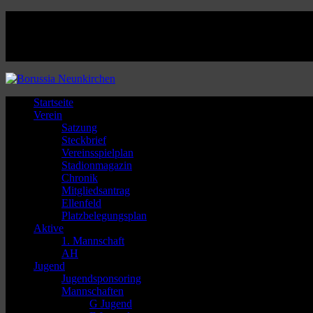
Facebook
Twitter
Instagram
Youtube
Startseite
Verein
Satzung
Steckbrief
Vereinsspielplan
Stadionmagazin
Chronik
Mitgliedsantrag
Ellenfeld
Platzbelegungsplan
Aktive
1. Mannschaft
AH
Jugend
Jugendsponsoring
Mannschaften
G Jugend