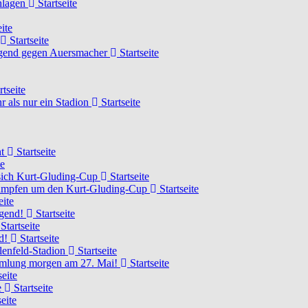
chlagen
Startseite
ite
Startseite
Jugend gegen Auersmacher
Startseite
rtseite
 als nur ein Stadion
Startseite
ht
Startseite
te
 sich Kurt-Gluding-Cup
Startseite
 kämpfen um den Kurt-Gluding-Cup
Startseite
eite
ugend!
Startseite
Startseite
nd!
Startseite
lenfeld-Stadion
Startseite
mmlung morgen am 27. Mai!
Startseite
seite
e
Startseite
eite