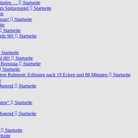
knüpfen …
Startseite
um Spitzenspiel
Startseite
te
voran!
Startseite
ite
Startseite
urde 90!
Startseite
Startseite
rd 80!
Startseite
 Borussia
Startseite
Startseite
dem Ruhrpott: Erlösung nach 19 Ecken und 88 Minuten
Startseite
e
-Jugend
Startseite
nuten“
Startseite
-Jugend
Startseite
d
Startseite
tseite