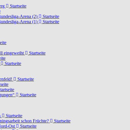
erg
Startseite
e
Bundesliga-Arena (2)
Startseite
Bundesliga-Arena (1)
Startseite
eite
ell eingeweiht
Startseite
eite
d
Startseite
lenfeld!
Startseite
seite
tartseite
ngungen“
Startseite
n
Startseite
ainingsarbeit schon Früchte?
Startseite
 Nord-Ost
Startseite