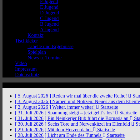
F Jugend
E Jugend
D Jugend
C Jugend
B Jugend
A Jugend
Kontakt
Tischkicker
Tabelle und Ergebnisse
Spielplan
News u. Termine
Video
Impressum
Datenschutz
News Ticker
[ 5. August 2026 ]
Reden wir mal über die zweite Reihe!
Star
[ 3. August 2026 ]
Namen und Notizen: Neues aus dem Ellenf
[ 2. August 2026 ]
Weiter, immer weiter!
Startseite
[ 31. Juli 2026 ]
Spannung steigt – jetzt geht´s los!
Startseite
[ 31. Juli 2026 ]
Ein Neinkerjer Bub führt die Borussia an
Sta
[ 30. Juli 2026 ]
Sechs Tore und Nervenkitzel im Ellenfeld
St
[ 29. Juli 2026 ]
Mit dem Herzen dabei
Startseite
[ 28. Juli 2026 ]
Licht am Ende des Tunnels
Startseite