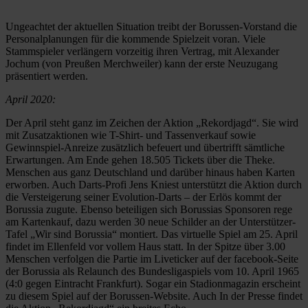
Ungeachtet der aktuellen Situation treibt der Borussen-Vorstand die
Personalplanungen für die kommende Spielzeit voran. Viele
Stammspieler verlängern vorzeitig ihren Vertrag, mit Alexander
Jochum (von Preußen Merchweiler) kann der erste Neuzugang
präsentiert werden.
April 2020:
Der April steht ganz im Zeichen der Aktion „Rekordjagd“. Sie wird
mit Zusatzaktionen wie T-Shirt- und Tassenverkauf sowie
Gewinnspiel-Anreize zusätzlich befeuert und übertrifft sämtliche
Erwartungen. Am Ende gehen 18.505 Tickets über die Theke.
Menschen aus ganz Deutschland und darüber hinaus haben Karten
erworben. Auch Darts-Profi Jens Kniest unterstützt die Aktion durch
die Versteigerung seiner Evolution-Darts – der Erlös kommt der
Borussia zugute. Ebenso beteiligen sich Borussias Sponsoren rege
am Kartenkauf, dazu werden 30 neue Schilder an der Unterstützer-
Tafel „Wir sind Borussia“ montiert. Das virtuelle Spiel am 25. April
findet im Ellenfeld vor vollem Haus statt. In der Spitze über 3.00
Menschen verfolgen die Partie im Liveticker auf der facebook-Seite
der Borussia als Relaunch des Bundesligaspiels vom 10. April 1965
(4:0 gegen Eintracht Frankfurt). Sogar ein Stadionmagazin erscheint
zu diesem Spiel auf der Borussen-Website. Auch In der Presse findet