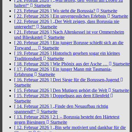
[ 24. Februar 2026 ]
„Will helfen, den Verein am Leben zu
halten!“
Startseite
[ 23. Februar 2026 ]
Wo steht die Borussia?
Startseite
[ 22. Februar 2026 ]
Ein unvergessliches Erlebnis
Startseite
[ 22. Februar 2026 ]
„Der Welt zeigen, dass Borussia nie
untergeht!“
Startseite
[ 21. Februar 2026 ]
Nach Altenkessel ist vor Ommersheim
und Blieskastel
Startseite
[ 20. Februar 2026 ]
Ein junger Borusse schießt sich an die
Torwand …
Startseite
[ 19. Februar 2026 ]
Historisch gesehen sogar ein kleines
Traditionsduell
Startseite
[ 18. Februar 2026 ]
Wie Phönix aus der Asche …
Startseite
[ 17. Februar 2026 ]
Ein junger Mann mit Tasmania-
Erfahrung
Startseite
[ 16. Februar 2026 ]
Drei Siege für die Borussen-Jugend
Startseite
[ 15. Februar 2026 ]
Den Mutigen gehört die Welt
Startseite
[ 15. Februar 2026 ]
Doppelpass aus dem Ellenfeld
Startseite
[ 14. Februar 2026 ]
„Finde den Neuaufbau richtig
spannend!“
Startseite
[ 13. Februar 2026 ]
2:1 – Borussia besteht den Härtetest
gegen Biesingen
Startseite
[ 12. Februar 2026 ]
„Bin sehr motiviert und dankbar für die