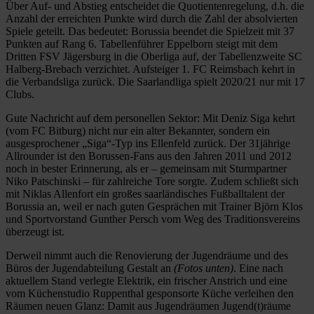
Über Auf- und Abstieg entscheidet die Quotientenregelung, d.h. die
Anzahl der erreichten Punkte wird durch die Zahl der absolvierten
Spiele geteilt. Das bedeutet: Borussia beendet die Spielzeit mit 37
Punkten auf Rang 6. Tabellenführer Eppelborn steigt mit dem
Dritten FSV Jägersburg in die Oberliga auf, der Tabellenzweite SC
Halberg-Brebach verzichtet. Aufsteiger 1. FC Reimsbach kehrt in
die Verbandsliga zurück. Die Saarlandliga spielt 2020/21 nur mit 17
Clubs.
Gute Nachricht auf dem personellen Sektor: Mit Deniz Siga kehrt
(vom FC Bitburg) nicht nur ein alter Bekannter, sondern ein
ausgesprochener „Siga“-Typ ins Ellenfeld zurück. Der 31jährige
Allrounder ist den Borussen-Fans aus den Jahren 2011 und 2012
noch in bester Erinnerung, als er – gemeinsam mit Sturmpartner
Niko Patschinski – für zahlreiche Tore sorgte. Zudem schließt sich
mit Niklas Allenfort ein großes saarländisches Fußballtalent der
Borussia an, weil er nach guten Gesprächen mit Trainer Björn Klos
und Sportvorstand Gunther Persch vom Weg des Traditionsvereins
überzeugt ist.
Derweil nimmt auch die Renovierung der Jugendräume und des
Büros der Jugendabteilung Gestalt an
(Fotos unten)
. Eine nach
aktuellem Stand verlegte Elektrik, ein frischer Anstrich und eine
vom Küchenstudio Ruppenthal gesponsorte Küche verleihen den
Räumen neuen Glanz: Damit aus Jugendräumen Jugend(t)räume