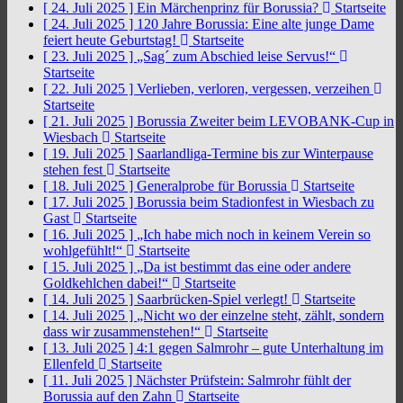
[ 24. Juli 2025 ]
Ein Märchenprinz für Borussia?
Startseite
[ 24. Juli 2025 ]
120 Jahre Borussia: Eine alte junge Dame
feiert heute Geburtstag!
Startseite
[ 23. Juli 2025 ]
„Sag´ zum Abschied leise Servus!“
Startseite
[ 22. Juli 2025 ]
Verlieben, verloren, vergessen, verzeihen
Startseite
[ 21. Juli 2025 ]
Borussia Zweiter beim LEVOBANK-Cup in
Wiesbach
Startseite
[ 19. Juli 2025 ]
Saarlandliga-Termine bis zur Winterpause
stehen fest
Startseite
[ 18. Juli 2025 ]
Generalprobe für Borussia
Startseite
[ 17. Juli 2025 ]
Borussia beim Stadionfest in Wiesbach zu
Gast
Startseite
[ 16. Juli 2025 ]
„Ich habe mich noch in keinem Verein so
wohlgefühlt!“
Startseite
[ 15. Juli 2025 ]
„Da ist bestimmt das eine oder andere
Goldkehlchen dabei!“
Startseite
[ 14. Juli 2025 ]
Saarbrücken-Spiel verlegt!
Startseite
[ 14. Juli 2025 ]
„Nicht wo der einzelne steht, zählt, sondern
dass wir zusammenstehen!“
Startseite
[ 13. Juli 2025 ]
4:1 gegen Salmrohr – gute Unterhaltung im
Ellenfeld
Startseite
[ 11. Juli 2025 ]
Nächster Prüfstein: Salmrohr fühlt der
Borussia auf den Zahn
Startseite