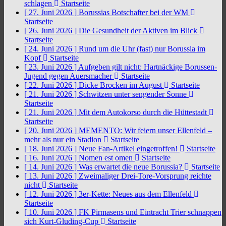
schlagen
Startseite
[ 27. Juni 2026 ]
Borussias Botschafter bei der WM
Startseite
[ 26. Juni 2026 ]
Die Gesundheit der Aktiven im Blick
Startseite
[ 24. Juni 2026 ]
Rund um die Uhr (fast) nur Borussia im
Kopf
Startseite
[ 23. Juni 2026 ]
Aufgeben gilt nicht: Hartnäckige Borussen-
Jugend gegen Auersmacher
Startseite
[ 22. Juni 2026 ]
Dicke Brocken im August
Startseite
[ 21. Juni 2026 ]
Schwitzen unter sengender Sonne
Startseite
[ 21. Juni 2026 ]
Mit dem Autokorso durch die Hüttestadt
Startseite
[ 20. Juni 2026 ]
MEMENTO: Wir feiern unser Ellenfeld –
mehr als nur ein Stadion
Startseite
[ 18. Juni 2026 ]
Neue Fan-Artikel eingetroffen!
Startseite
[ 16. Juni 2026 ]
Nomen est omen
Startseite
[ 14. Juni 2026 ]
Was erwartet die neue Borussia?
Startseite
[ 13. Juni 2026 ]
Zweimaliger Drei-Tore-Vorsprung reichte
nicht
Startseite
[ 12. Juni 2026 ]
3er-Kette: Neues aus dem Ellenfeld
Startseite
[ 10. Juni 2026 ]
FK Pirmasens und Eintracht Trier schnappen
sich Kurt-Gluding-Cup
Startseite