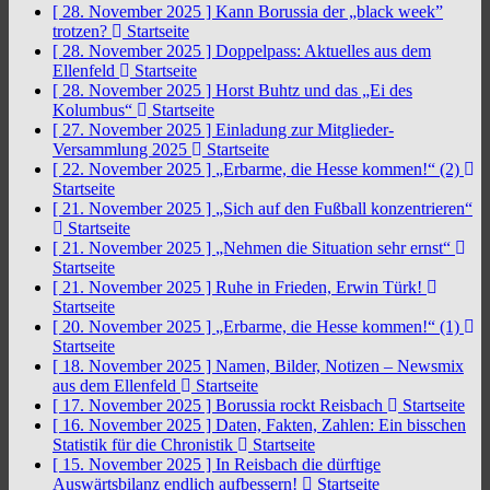
[ 28. November 2025 ]
Kann Borussia der „black week”
trotzen?
Startseite
[ 28. November 2025 ]
Doppelpass: Aktuelles aus dem
Ellenfeld
Startseite
[ 28. November 2025 ]
Horst Buhtz und das „Ei des
Kolumbus“
Startseite
[ 27. November 2025 ]
Einladung zur Mitglieder-
Versammlung 2025
Startseite
[ 22. November 2025 ]
„Erbarme, die Hesse kommen!“ (2)
Startseite
[ 21. November 2025 ]
„Sich auf den Fußball konzentrieren“
Startseite
[ 21. November 2025 ]
„Nehmen die Situation sehr ernst“
Startseite
[ 21. November 2025 ]
Ruhe in Frieden, Erwin Türk!
Startseite
[ 20. November 2025 ]
„Erbarme, die Hesse kommen!“ (1)
Startseite
[ 18. November 2025 ]
Namen, Bilder, Notizen – Newsmix
aus dem Ellenfeld
Startseite
[ 17. November 2025 ]
Borussia rockt Reisbach
Startseite
[ 16. November 2025 ]
Daten, Fakten, Zahlen: Ein bisschen
Statistik für die Chronistik
Startseite
[ 15. November 2025 ]
In Reisbach die dürftige
Auswärtsbilanz endlich aufbessern!
Startseite