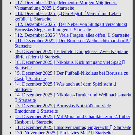
[ 17. Dezember 2025 ]
Memento: Morgen Mitglieder-
Versammlung 2025
Startseite
[ 14. Dezember 2025 ]
„Den Begriff `Verein´ mit Leben
gefüllt“
Startseite
[ 12. Dezember 2025 ]
Der Nebel von Stuttgart verschluckt
Borussias Siegeshoffnungen
Startseite
[ 12. Dezember 2025 ]
Viele Fragen, alles offen!
Startseite
[ 11. Dezember 2025 ]
Der Borussen-Weihnachtsmarkt ruft!
Startseite
[ 9. Dezember 2025 ]
Ellenfeld-Doppelpass: Zwei Kapitäne
dürfen feiern
Startseite
[ 8. Dezember 2025 ]
Nikolaus-Kick mit ganz viel Spaß
Startseite
[ 5. Dezember 2025 ]
Der Fußball-Nikolaus bei Borussia zu
Gast
Startseite
[ 4. Dezember 2025 ]
Was auch auf dem Spiel steht
Startseite
[ 4. Dezember 2025 ]
Nikolaus-Turnier und Weihnachtsmarkt
Startseite
[ 3. Dezember 2025 ]
Borussias Not stößt auf viele
Emotionen
Startseite
[ 2. Dezember 2025 ]
Mit Moral und Charakter zum 2:1 über
Hasborn
Startseite
[ 1. Dezember 2025 ]
Insolvenzantrag eingereicht
Startseite
[ 30. November 2025 ]
Ein letztes Mal?
Startseite