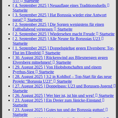
5:1!
Startseite
[ 4. September 2025 ]
Neuauflage eines Traditionsduells
Startseite
[ 3. September 2025 ]
Hat Borussia wieder eine Antwort
parat?
Startseite
[ 2. September 2025 ]
Die Sorgen wenigstens für einen
Fußballabend vergessen
Startseite
[ 2. September 2025 ]
Wiedersehen macht Freude
Startseite
[ 2. September 2025 ]
Alle Neune für Borussias U23
Startseite
[ 1. September 2025 ]
Doppelspieltag gegen Elversberg: Tor-
Flut im Ellenfeld
Startseite
[ 30. August 2025 ]
Rückenwind aus Bliesmengen gegen
Elversberg mitnehmen!
Startseite
[ 29. August 2025 ]
Von Hiobsbotschaften und einem
Pyrrhus-Sieg
Startseite
[ 28. August 2025 ]
3:2 in Kohlhof – Top-Start für das neue
Projekt “Borussia U23”
Startseite
[ 27. August 2025 ]
Doppelpass: U23 und Borussen-Jugend
Startseite
[ 26. August 2025 ]
Wer hier ist, ist hin und weg!
Startseite
[ 23. August 2025 ]
Ein Dreier zum Jänicke-Einstand
Startseite
[ 23. August 2025 ]
Gutes tun und der Borussia guttun!
Startseite