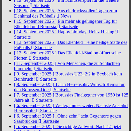
[ 19. September 2025 ]
Ein Schlüsselspiel für die weitere
Saison?
Startseite
[ 18. September 2025 ]
Aus eindrucksvollen Tagen zum
Denkmal des Fußballs
News
[ 15. September 2025 ]
Ein mehr als gelungener Tag für
Ellenfeld und Borussia
Startseite
[ 14. September 2025 ]
Happy birthday, Heinz Histing!
Startseite
[ 13. September 2025 ]
Das Ellenfeld – eine heilige Stätte des
Fußballs
Startseite
[ 12. September 2025 ]
Das Ellenfeld-Stadion öffnet seine
Pforten
Startseite
[ 11. September 2025 ]
Von Menschen, die zu Schlachten
bummeln
Startseite
[ 9. September 2025 ]
Borussias U23: 2:2 in Bexbach kein
Beinbruch!
Startseite
[ 8. September 2025 ]
1:1 in Herrensohr: Wunsch-Remis für
den Borussen-Doc
Startseite
[ 7. September 2025 ]
Borussias Finalgegner von 1959 ist 125
Jahre alt!
Startseite
[ 6. September 2025 ]
Weiter, immer weiter: Nächste Ausfahrt
Herrensohr
Startseite
[ 6. September 2025 ]
„Ohne zehn“ acht Gegentore gegen
Saarbrücken
Startseite
[ 5. September 2025 ]
Die richtige Antwort: Nach 1:5 jetzt