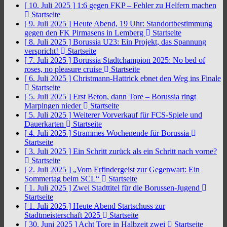
[ 10. Juli 2025 ]
1:6 gegen FKP – Fehler zu Helfern machen
Startseite
[ 9. Juli 2025 ]
Heute Abend, 19 Uhr: Standortbestimmung
gegen den FK Pirmasens in Lemberg
Startseite
[ 8. Juli 2025 ]
Borussia U23: Ein Projekt, das Spannung
verspricht!
Startseite
[ 7. Juli 2025 ]
Borussia Stadtchampion 2025: No bed of
roses, no pleasure cruise
Startseite
[ 6. Juli 2025 ]
Christmann-Hattrick ebnet den Weg ins Finale
Startseite
[ 5. Juli 2025 ]
Erst Beton, dann Tore – Borussia ringt
Marpingen nieder
Startseite
[ 5. Juli 2025 ]
Weiterer Vorverkauf für FCS-Spiele und
Dauerkarten
Startseite
[ 4. Juli 2025 ]
Strammes Wochenende für Borussia
Startseite
[ 3. Juli 2025 ]
Ein Schritt zurück als ein Schritt nach vorne?
Startseite
[ 2. Juli 2025 ]
„Vom Erfindergeist zur Gegenwart: Ein
Sommertag beim SCL“
Startseite
[ 1. Juli 2025 ]
Zwei Stadttitel für die Borussen-Jugend
Startseite
[ 1. Juli 2025 ]
Heute Abend Startschuss zur
Stadtmeisterschaft 2025
Startseite
[ 30. Juni 2025 ]
Acht Tore in Halbzeit zwei
Startseite