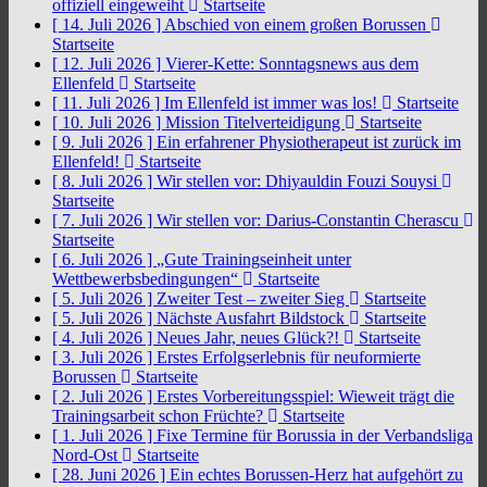
offiziell eingeweiht
Startseite
[ 14. Juli 2026 ]
Abschied von einem großen Borussen
Startseite
[ 12. Juli 2026 ]
Vierer-Kette: Sonntagsnews aus dem
Ellenfeld
Startseite
[ 11. Juli 2026 ]
Im Ellenfeld ist immer was los!
Startseite
[ 10. Juli 2026 ]
Mission Titelverteidigung
Startseite
[ 9. Juli 2026 ]
Ein erfahrener Physiotherapeut ist zurück im
Ellenfeld!
Startseite
[ 8. Juli 2026 ]
Wir stellen vor: Dhiyauldin Fouzi Souysi
Startseite
[ 7. Juli 2026 ]
Wir stellen vor: Darius-Constantin Cherascu
Startseite
[ 6. Juli 2026 ]
„Gute Trainingseinheit unter
Wettbewerbsbedingungen“
Startseite
[ 5. Juli 2026 ]
Zweiter Test – zweiter Sieg
Startseite
[ 5. Juli 2026 ]
Nächste Ausfahrt Bildstock
Startseite
[ 4. Juli 2026 ]
Neues Jahr, neues Glück?!
Startseite
[ 3. Juli 2026 ]
Erstes Erfolgserlebnis für neuformierte
Borussen
Startseite
[ 2. Juli 2026 ]
Erstes Vorbereitungsspiel: Wieweit trägt die
Trainingsarbeit schon Früchte?
Startseite
[ 1. Juli 2026 ]
Fixe Termine für Borussia in der Verbandsliga
Nord-Ost
Startseite
[ 28. Juni 2026 ]
Ein echtes Borussen-Herz hat aufgehört zu