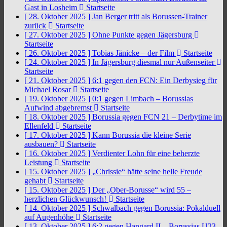
Gast in Losheim
Startseite
[ 28. Oktober 2025 ]
Jan Berger tritt als Borussen-Trainer
zurück
Startseite
[ 27. Oktober 2025 ]
Ohne Punkte gegen Jägersburg
Startseite
[ 26. Oktober 2025 ]
Tobias Jänicke – der Film
Startseite
[ 24. Oktober 2025 ]
In Jägersburg diesmal nur Außenseiter
Startseite
[ 21. Oktober 2025 ]
6:1 gegen den FCN: Ein Derbysieg für
Michael Rosar
Startseite
[ 19. Oktober 2025 ]
0:1 gegen Limbach – Borussias
Aufwind abgebremst
Startseite
[ 18. Oktober 2025 ]
Borussia gegen FCN 21 – Derbytime im
Ellenfeld
Startseite
[ 17. Oktober 2025 ]
Kann Borussia die kleine Serie
ausbauen?
Startseite
[ 16. Oktober 2025 ]
Verdienter Lohn für eine beherzte
Leistung
Startseite
[ 15. Oktober 2025 ]
„Chrissie“ hätte seine helle Freude
gehabt
Startseite
[ 15. Oktober 2025 ]
Der „Ober-Borusse“ wird 55 –
herzlichen Glückwunsch!
Startseite
[ 14. Oktober 2025 ]
Schwalbach gegen Borussia: Pokalduell
auf Augenhöhe
Startseite
[ 13. Oktober 2025 ]
6:2 gegen Hangard II – Borussias U23