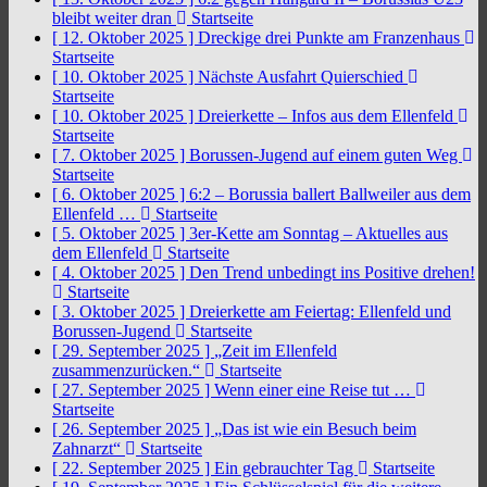
bleibt weiter dran
Startseite
[ 12. Oktober 2025 ]
Dreckige drei Punkte am Franzenhaus
Startseite
[ 10. Oktober 2025 ]
Nächste Ausfahrt Quierschied
Startseite
[ 10. Oktober 2025 ]
Dreierkette – Infos aus dem Ellenfeld
Startseite
[ 7. Oktober 2025 ]
Borussen-Jugend auf einem guten Weg
Startseite
[ 6. Oktober 2025 ]
6:2 – Borussia ballert Ballweiler aus dem
Ellenfeld …
Startseite
[ 5. Oktober 2025 ]
3er-Kette am Sonntag – Aktuelles aus
dem Ellenfeld
Startseite
[ 4. Oktober 2025 ]
Den Trend unbedingt ins Positive drehen!
Startseite
[ 3. Oktober 2025 ]
Dreierkette am Feiertag: Ellenfeld und
Borussen-Jugend
Startseite
[ 29. September 2025 ]
„Zeit im Ellenfeld
zusammenzurücken.“
Startseite
[ 27. September 2025 ]
Wenn einer eine Reise tut …
Startseite
[ 26. September 2025 ]
„Das ist wie ein Besuch beim
Zahnarzt“
Startseite
[ 22. September 2025 ]
Ein gebrauchter Tag
Startseite