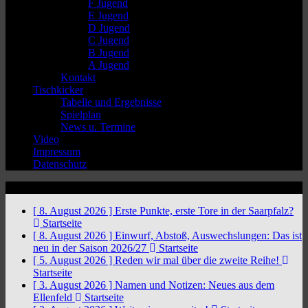
F Jugend
E Jugend
D Jugend
C Jugend
B Jugend
A Jugend
Kontakt
Tischkicker
Tabelle und Ergebnisse
Spielplan
News u. Termine
Video
Impressum
Datenschutz
News Ticker
[ 8. August 2026 ]
Erste Punkte, erste Tore in der Saarpfalz?
Startseite
[ 8. August 2026 ]
Einwurf, Abstoß, Auswechslungen: Das ist
neu in der Saison 2026/27
Startseite
[ 5. August 2026 ]
Reden wir mal über die zweite Reihe!
Startseite
[ 3. August 2026 ]
Namen und Notizen: Neues aus dem
Ellenfeld
Startseite