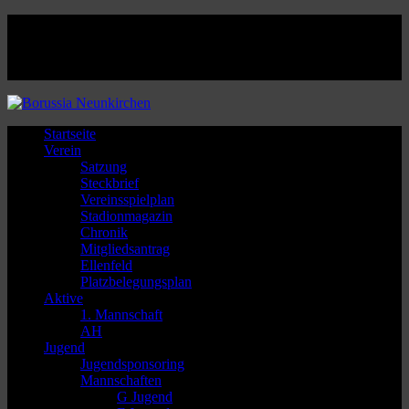
Facebook
Twitter
Instagram
Youtube
Startseite
Verein
Satzung
Steckbrief
Vereinsspielplan
Stadionmagazin
Chronik
Mitgliedsantrag
Ellenfeld
Platzbelegungsplan
Aktive
1. Mannschaft
AH
Jugend
Jugendsponsoring
Mannschaften
G Jugend