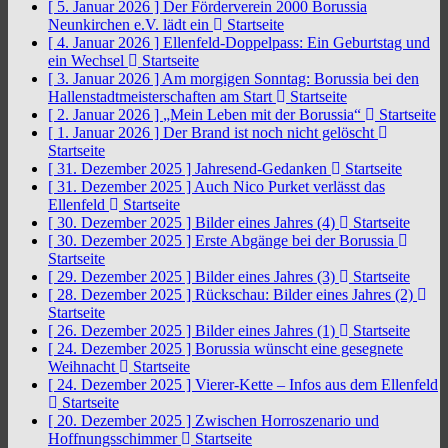
[ 5. Januar 2026 ]
Der Förderverein 2000 Borussia
Neunkirchen e.V. lädt ein
Startseite
[ 4. Januar 2026 ]
Ellenfeld-Doppelpass: Ein Geburtstag und
ein Wechsel
Startseite
[ 3. Januar 2026 ]
Am morgigen Sonntag: Borussia bei den
Hallenstadtmeisterschaften am Start
Startseite
[ 2. Januar 2026 ]
„Mein Leben mit der Borussia“
Startseite
[ 1. Januar 2026 ]
Der Brand ist noch nicht gelöscht
Startseite
[ 31. Dezember 2025 ]
Jahresend-Gedanken
Startseite
[ 31. Dezember 2025 ]
Auch Nico Purket verlässt das
Ellenfeld
Startseite
[ 30. Dezember 2025 ]
Bilder eines Jahres (4)
Startseite
[ 30. Dezember 2025 ]
Erste Abgänge bei der Borussia
Startseite
[ 29. Dezember 2025 ]
Bilder eines Jahres (3)
Startseite
[ 28. Dezember 2025 ]
Rückschau: Bilder eines Jahres (2)
Startseite
[ 26. Dezember 2025 ]
Bilder eines Jahres (1)
Startseite
[ 24. Dezember 2025 ]
Borussia wünscht eine gesegnete
Weihnacht
Startseite
[ 24. Dezember 2025 ]
Vierer-Kette – Infos aus dem Ellenfeld
Startseite
[ 20. Dezember 2025 ]
Zwischen Horroszenario und
Hoffnungsschimmer
Startseite