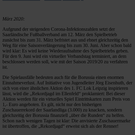
März 2020:
Aufgrund der steigenden Corona-Infektionszahlen setzt der
Saarländische Fußballverband am 12. März den Spielbetrieb
zunächst bis zum 31. März befristet aus und ebnet gleichzeitig den
Weg für eine Saisonverlängerung bis zum 30. Juni. Aber schon bald
wird klar: Es wird keine Wiederaufnahme des Spielbetriebs geben.
Für den 9. Juni wird ein virtueller Verbandstag terminiert, an dem
beschlossen werden soll, wie mit der Saison 2019/20 zu verfahren
ist.
Die Spielausfälle bedeuten auch für die Borussia einen enormen
Einnahmeverlust. Auf Initiative von Jugendleiter Jörg Eisenhuth, der
sich von einer ähnlichen Aktion des 1. FC Lok Leipzig inspirieren
lässt, wird die „Rekordjagd im Ellenfeld“ proklamiert: Bei dieser
Aktion werden für ein virtuelles Spiel Eintrittskarten zum Preis von
1,- Euro angeboten. Es gilt, nicht nur den bisherigen
Zuschauerrekord der Saarlandliga (3.000) zu knacken, sondern
gleichzeitig der Borussia finanziell „über die Runden“ zu helfen.
Schon nach wenigen Tagen ist klar: Die anvisierte Zuschauermarke
ist übertroffen, die „Rekordjagd“ erweist sich als der Renner!