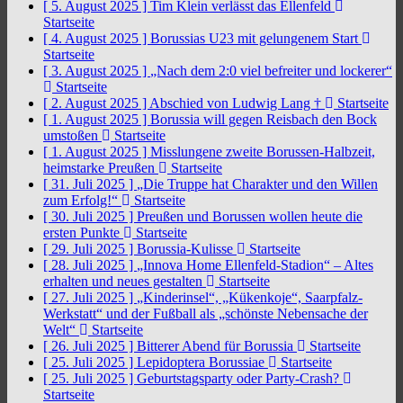
[ 5. August 2025 ]
Tim Klein verlässt das Ellenfeld
Startseite
[ 4. August 2025 ]
Borussias U23 mit gelungenem Start
Startseite
[ 3. August 2025 ]
„Nach dem 2:0 viel befreiter und lockerer“
Startseite
[ 2. August 2025 ]
Abschied von Ludwig Lang †
Startseite
[ 1. August 2025 ]
Borussia will gegen Reisbach den Bock
umstoßen
Startseite
[ 1. August 2025 ]
Misslungene zweite Borussen-Halbzeit,
heimstarke Preußen
Startseite
[ 31. Juli 2025 ]
„Die Truppe hat Charakter und den Willen
zum Erfolg!“
Startseite
[ 30. Juli 2025 ]
Preußen und Borussen wollen heute die
ersten Punkte
Startseite
[ 29. Juli 2025 ]
Borussia-Kulisse
Startseite
[ 28. Juli 2025 ]
„Innova Home Ellenfeld-Stadion“ – Altes
erhalten und neues gestalten
Startseite
[ 27. Juli 2025 ]
„Kinderinsel“, „Kükenkoje“, Saarpfalz-
Werkstatt“ und der Fußball als „schönste Nebensache der
Welt“
Startseite
[ 26. Juli 2025 ]
Bitterer Abend für Borussia
Startseite
[ 25. Juli 2025 ]
Lepidoptera Borussiae
Startseite
[ 25. Juli 2025 ]
Geburtstagsparty oder Party-Crash?
Startseite