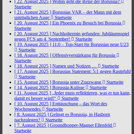
[ 22. August 2025 ]
Wohin geht die Reise der Borussia?
Startseite
[ 21. August 2025 ]
Borussias VAR – der Mann mit dem
untrüglichen Auge
Startseite
[ 20. August 2025 ]
Ein Phoenix zu Besuch bei Borussia
Startseite
[ 20. August 2025 ]
Nachholtermin gefunden: Jubiläumsspiel
gegen FCS am 4. September!
Startseite
[ 19. August 2025 ]
11:0 – Top-Start für Borussias neue U23
Startseite
[ 18. August 2025 ]
Offensivverstärkung für Borussia
Startseite
[ 18. August 2025 ]
Namen und Notizen …
Startseite
[ 17. August 2025 ]
Borussias Statement: 5:1 gegen Rastpfuhl
Startseite
[ 15. August 2025 ]
Borussia unter Zugzwang
Startseite
[ 14. August 2025 ]
Borussia-Kulisse
Startseite
[ 11. August 2025 ]
„Jeder muss reflektieren, was er tun kann,
damit es besser wird!“
Startseite
[ 10. August 2025 ]
Enttäuschung – das Wort des
Wochenendes
Startseite
[ 8. August 2025 ]
Gelingt es Borussia, in Hasborn
nachzulegen?
Startseite
[ 7. August 2025 ]
Groundhopper-Magnet Ellenfeld
Startseite