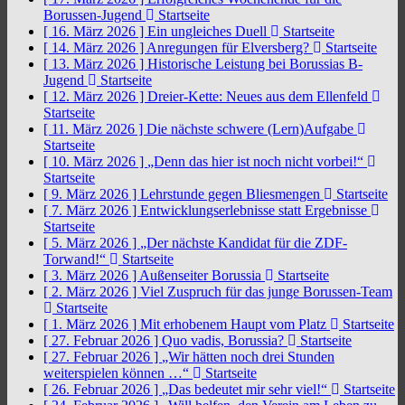
Borussen-Jugend
Startseite
[ 16. März 2026 ]
Ein ungleiches Duell
Startseite
[ 14. März 2026 ]
Anregungen für Elversberg?
Startseite
[ 13. März 2026 ]
Historische Leistung bei Borussias B-
Jugend
Startseite
[ 12. März 2026 ]
Dreier-Kette: Neues aus dem Ellenfeld
Startseite
[ 11. März 2026 ]
Die nächste schwere (Lern)Aufgabe
Startseite
[ 10. März 2026 ]
„Denn das hier ist noch nicht vorbei!“
Startseite
[ 9. März 2026 ]
Lehrstunde gegen Bliesmengen
Startseite
[ 7. März 2026 ]
Entwicklungserlebnisse statt Ergebnisse
Startseite
[ 5. März 2026 ]
„Der nächste Kandidat für die ZDF-
Torwand!“
Startseite
[ 3. März 2026 ]
Außenseiter Borussia
Startseite
[ 2. März 2026 ]
Viel Zuspruch für das junge Borussen-Team
Startseite
[ 1. März 2026 ]
Mit erhobenem Haupt vom Platz
Startseite
[ 27. Februar 2026 ]
Quo vadis, Borussia?
Startseite
[ 27. Februar 2026 ]
„Wir hätten noch drei Stunden
weiterspielen können …“
Startseite
[ 26. Februar 2026 ]
„Das bedeutet mir sehr viel!“
Startseite