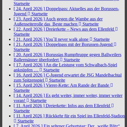
Startseite
[ 24. April 2026 ]
Doppelpass: Aktuelles aus der Borussen-
Jugend
Startseite
[ 23. April 2026 ]
Auch gegen die Wambe aus der
Außenseiterrolle das Beste machen
Startseite
[ 22. April 2026 ]
Dreierkette – News aus dem Ellenfeld
Startseite
[ 21. April 2026 ]
You´ll never walk alone
Startseite
[ 21. April 2026 ]
Doppelpass mit der Borussen-Jugend
Startseite
[ 20. April 2026 ]
Borussias Rumpftruppe gegen Ballweilers
Ballermänner überfordert
Startseite
[ 17. April 2026 ]
An die Leistung vom Schwalbach-Spiel
anknüpfen …
Startseite
[ 16. April 2026 ]
C-Jugend erwartet die JSG Mandelbachtal
zum Spitzenspiel
Startseite
[ 15. April 2026 ]
Vierer-Kette: Am Rande der Bande
Startseite
[ 14. April 2026 ]
Es geht weiter, immer weiter, immer weiter
voran!
Startseite
[ 11. April 2026 ]
Dreierkette: Infos aus dem Ellenfeld
Startseite
[ 11. April 2026 ]
Rückkehr für ein Spiel ins Ellenfeld-Stadion
Startseite
[ 7. April 2026 ]
Ein seltener Geburtstag: Der „weiße Blitz“