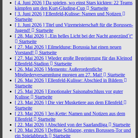
[ 4. Juni 2026 ]
Da spielen, wo einst Stars kickten: 22 Teams
kämpfen um den Kurt-Gluding-Cup
Startseite
[ 3. Juni 2026 ]
Ellenfeld-Kulisse: Namen und Notizen
Startseite
[ 1. Juni 2026 ]
Titel und Vizemeisterschaft für die Borussen-
Jugend!
Startseite
[ 28. Mai 2026 ]
„Ein helles Licht bei der Nacht angezünd´t“
Startseite
[ 27. Mai 2026 ]
Eilmeldung: Borussia hat einen neuen
Vorstand!
Startseite
[ 27. Mai 2026 ]
Wieder große Begeisterung für das Kleinod
Ellenfeld-Stadion
Startseite
[ 26. Mai 2026 ]
Memento: Außerordentliche
Mitgliederversammlung morgen am 27. Mai!
Startseite
[ 26. Mai 2026 ]
Ellenfeld-Kulisse: Abschied in Bildern
Startseite
[ 25. Mai 2026 ]
Emotionaler Saisonabschluss vor guter
Kulisse
Startseite
[ 23. Mai 2026 ]
Die vier Musketiere aus dem Ellenfeld
Startseite
[ 23. Mai 2026 ]
3er-Kette: Namen und Notizen aus dem
Ellenfeld
Startseite
[ 22. Mai 2026 ]
Abschied von der Saarlandliga
Startseite
[ 20. Mai 2026 ]
Deftige Schlappe, erstes Borussen-Tor und
ein Spielabbruch
Startseite