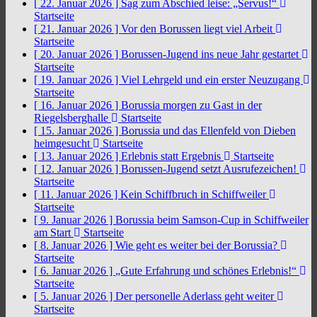
[ 22. Januar 2026 ]
Sag zum Abschied leise: „Servus!“
Startseite
[ 21. Januar 2026 ]
Vor den Borussen liegt viel Arbeit
Startseite
[ 20. Januar 2026 ]
Borussen-Jugend ins neue Jahr gestartet
Startseite
[ 19. Januar 2026 ]
Viel Lehrgeld und ein erster Neuzugang
Startseite
[ 16. Januar 2026 ]
Borussia morgen zu Gast in der
Riegelsberghalle
Startseite
[ 15. Januar 2026 ]
Borussia und das Ellenfeld von Dieben
heimgesucht
Startseite
[ 13. Januar 2026 ]
Erlebnis statt Ergebnis
Startseite
[ 12. Januar 2026 ]
Borussen-Jugend setzt Ausrufezeichen!
Startseite
[ 11. Januar 2026 ]
Kein Schiffbruch in Schiffweiler
Startseite
[ 9. Januar 2026 ]
Borussia beim Samson-Cup in Schiffweiler
am Start
Startseite
[ 8. Januar 2026 ]
Wie geht es weiter bei der Borussia?
Startseite
[ 6. Januar 2026 ]
„Gute Erfahrung und schönes Erlebnis!“
Startseite
[ 5. Januar 2026 ]
Der personelle Aderlass geht weiter
Startseite