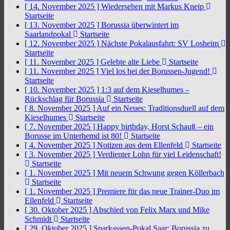
[ 14. November 2025 ]
Wiedersehen mit Markus Kneip
Startseite
[ 13. November 2025 ]
Borussia überwintert im
Saarlandpokal
Startseite
[ 12. November 2025 ]
Nächste Pokalausfahrt: SV Losheim
Startseite
[ 11. November 2025 ]
Gelebte alte Liebe
Startseite
[ 11. November 2025 ]
Viel los bei der Borussen-Jugend!
Startseite
[ 10. November 2025 ]
1:3 auf dem Kieselhumes –
Rückschlag für Borussia
Startseite
[ 8. November 2025 ]
Auf ein Neues: Traditionsduell auf dem
Kieselhumes
Startseite
[ 7. November 2025 ]
Happy birthday, Horst Schauß – ein
Borusse im Unterhemd ist 80!
Startseite
[ 4. November 2025 ]
Notizen aus dem Ellenfeld
Startseite
[ 3. November 2025 ]
Verdienter Lohn für viel Leidenschaft!
Startseite
[ 1. November 2025 ]
Mit neuem Schwung gegen Köllerbach
Startseite
[ 1. November 2025 ]
Premiere für das neue Trainer-Duo im
Ellenfeld
Startseite
[ 30. Oktober 2025 ]
Abschied von Felix Marx und Mike
Schmidt
Startseite
[ 29. Oktober 2025 ]
Sparkassen-Pokal Saar: Borussia zu