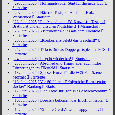
[ 29. Juni 2025 ]
Hoffnungsvoller Start für die neue U23
Startseite
[ 29. Juni 2025 ]
Nächste Testspiel-Ausfahrt: Holz-
Wahlschied
Startseite
[ 28. Juni 2025 ]
Ein Abend beim FC Kutzhof – Testspiel,
Bratwurst und ein bisschen Nostalgie
1.Mannschaft
[ 26. Juni 2025 ]
Viererkette: Neues aus dem Ellenfeld
Startseite
[ 25. Juni 2025 ]
„Konkurrenz belebt das Geschäft!“
Startseite
[ 25. Juni 2025 ]
Tickets für das Doppelgastspiel des FCS
Startseite
[ 24. Juni 2025 ]
Es geht wieder los!
Startseite
[ 23. Juni 2025 ]
Abschied und Trauer, aber auch frohe
Erinnerungen im Ellenfeld
Startseite
[ 18. Juni 2025 ]
Spieser Kurve für die FCS-Fan-Szene
geöffnet
Startseite
[ 18. Juni 2025 ]
Vor 60 Jahren: Erfolgreiche Borussen im
„kicker“-Ranking
Startseite
[ 17. Juni 2025 ]
Eine Eiche für Borussias Abwehrzentrum
Startseite
[ 16. Juni 2025 ]
Borussia bekommt das Eröffnungsspiel!
Startseite
[ 14. Juni 2025 ]
75 Jahre Gerd Zewe – happy birthay!
Startseite