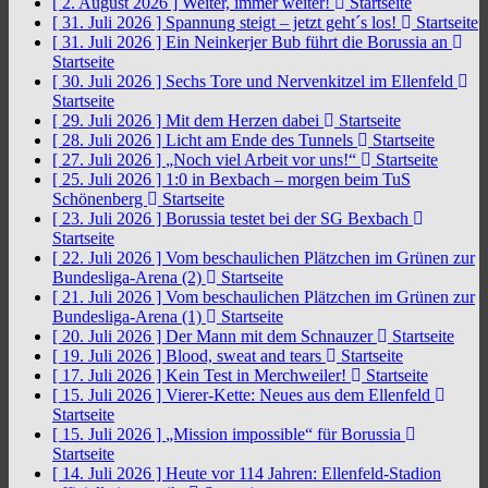
[ 2. August 2026 ]
Weiter, immer weiter!
Startseite
[ 31. Juli 2026 ]
Spannung steigt – jetzt geht´s los!
Startseite
[ 31. Juli 2026 ]
Ein Neinkerjer Bub führt die Borussia an
Startseite
[ 30. Juli 2026 ]
Sechs Tore und Nervenkitzel im Ellenfeld
Startseite
[ 29. Juli 2026 ]
Mit dem Herzen dabei
Startseite
[ 28. Juli 2026 ]
Licht am Ende des Tunnels
Startseite
[ 27. Juli 2026 ]
„Noch viel Arbeit vor uns!“
Startseite
[ 25. Juli 2026 ]
1:0 in Bexbach – morgen beim TuS
Schönenberg
Startseite
[ 23. Juli 2026 ]
Borussia testet bei der SG Bexbach
Startseite
[ 22. Juli 2026 ]
Vom beschaulichen Plätzchen im Grünen zur
Bundesliga-Arena (2)
Startseite
[ 21. Juli 2026 ]
Vom beschaulichen Plätzchen im Grünen zur
Bundesliga-Arena (1)
Startseite
[ 20. Juli 2026 ]
Der Mann mit dem Schnauzer
Startseite
[ 19. Juli 2026 ]
Blood, sweat and tears
Startseite
[ 17. Juli 2026 ]
Kein Test in Merchweiler!
Startseite
[ 15. Juli 2026 ]
Vierer-Kette: Neues aus dem Ellenfeld
Startseite
[ 15. Juli 2026 ]
„Mission impossible“ für Borussia
Startseite
[ 14. Juli 2026 ]
Heute vor 114 Jahren: Ellenfeld-Stadion