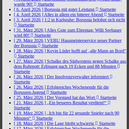
wurde 90!
Startseite
[ 6. April 2026 ]
Borussia mit guter Leistung
Startseite
[ 4. April 2026 ]
Alles in allem ein bitterer Abend
Startseite
[ 3. April 2026 ]
1:2 in Karlsruhe: Borussia belohnt sich nicht
Startseite
[ 31. März 2026 ]
Alles Gute zum Ehrentag: Willi Seebauer
wird 80!
Startseite
[ 29. März 2026 ]
VEBU Hausmeisterservice neuer Partner
der Borussia
Startseite
[ 28. März 2026 ]
Kevin Lüder hofft auf „alle Mann an Bord“
Startseite
[ 27. März 2026 ]
Schalke des Südwestens gegen Schalke aus
dem Ruhrpott: Erlösung nach 19 Ecken und 88 Minuten
Startseite
[ 26. März 2026 ]
Der Insolvenzverwalter informiert
Startseite
[ 26. März 2026 ]
Erfolgreiches Wochenende für die
Borussen-Jugend
Startseite
[ 25. März 2026 ]
Der Vorstand hat das Wort
Startseite
[ 21. März 2026 ]
„Ein besseres Resultat verdient!“
Startseite
[ 19. März 2026 ]
„Ich bin für 22 gesunde Spieler nach 90
Minuten“
Startseite
[ 18. März 2026 ]
Die Lage bleibt schwierig
Startseite
[ 17. März 2026 ]
Erfolgreiches Wochenende für die