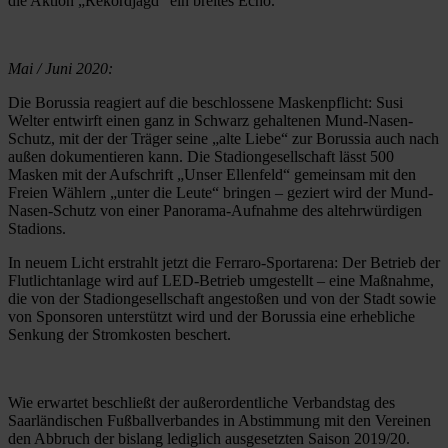
die Aktion „Rekordjagd“ ein breites Echo.
Mai / Juni 2020:
Die Borussia reagiert auf die beschlossene Maskenpflicht: Susi
Welter entwirft einen ganz in Schwarz gehaltenen Mund-Nasen-
Schutz, mit der der Träger seine „alte Liebe“ zur Borussia auch nach
außen dokumentieren kann. Die Stadiongesellschaft lässt 500
Masken mit der Aufschrift „Unser Ellenfeld“ gemeinsam mit den
Freien Wählern „unter die Leute“ bringen – geziert wird der Mund-
Nasen-Schutz von einer Panorama-Aufnahme des altehrwürdigen
Stadions.
In neuem Licht erstrahlt jetzt die Ferraro-Sportarena: Der Betrieb der
Flutlichtanlage wird auf LED-Betrieb umgestellt – eine Maßnahme,
die von der Stadiongesellschaft angestoßen und von der Stadt sowie
von Sponsoren unterstützt wird und der Borussia eine erhebliche
Senkung der Stromkosten beschert.
Wie erwartet beschließt der außerordentliche Verbandstag des
Saarländischen Fußballverbandes in Abstimmung mit den Vereinen
den Abbruch der bislang lediglich ausgesetzten Saison 2019/20.