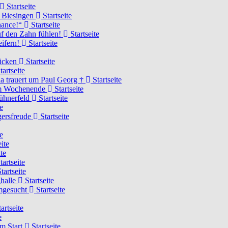
Startseite
n Biesingen
Startseite
Chance!“
Startseite
uf den Zahn fühlen!
Startseite
eifern!
Startseite
rücken
Startseite
tartseite
a trauert um Paul Georg †
Startseite
hem Wochenende
Startseite
Hühnerfeld
Startseite
e
ägersfreude
Startseite
e
ite
te
tartseite
tartseite
ghalle
Startseite
imgesucht
Startseite
artseite
e
am Start
Startseite