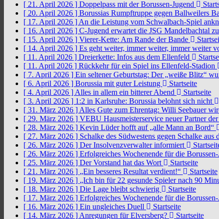
[ 21. April 2026 ]
Doppelpass mit der Borussen-Jugend
Starts
[ 20. April 2026 ]
Borussias Rumpftruppe gegen Ballweilers Ba
[ 17. April 2026 ]
An die Leistung vom Schwalbach-Spiel an
[ 16. April 2026 ]
C-Jugend erwartet die JSG Mandelbachtal z
[ 15. April 2026 ]
Vierer-Kette: Am Rande der Bande
Startsei
[ 14. April 2026 ]
Es geht weiter, immer weiter, immer weiter 
[ 11. April 2026 ]
Dreierkette: Infos aus dem Ellenfeld
Startse
[ 11. April 2026 ]
Rückkehr für ein Spiel ins Ellenfeld-Stadion
[ 7. April 2026 ]
Ein seltener Geburtstag: Der „weiße Blitz“ w
[ 6. April 2026 ]
Borussia mit guter Leistung
Startseite
[ 4. April 2026 ]
Alles in allem ein bitterer Abend
Startseite
[ 3. April 2026 ]
1:2 in Karlsruhe: Borussia belohnt sich nicht
[ 31. März 2026 ]
Alles Gute zum Ehrentag: Willi Seebauer wi
[ 29. März 2026 ]
VEBU Hausmeisterservice neuer Partner der
[ 28. März 2026 ]
Kevin Lüder hofft auf „alle Mann an Bord“
[ 27. März 2026 ]
Schalke des Südwestens gegen Schalke aus 
[ 26. März 2026 ]
Der Insolvenzverwalter informiert
Startseit
[ 26. März 2026 ]
Erfolgreiches Wochenende für die Borussen
[ 25. März 2026 ]
Der Vorstand hat das Wort
Startseite
[ 21. März 2026 ]
„Ein besseres Resultat verdient!“
Startseite
[ 19. März 2026 ]
„Ich bin für 22 gesunde Spieler nach 90 Mi
[ 18. März 2026 ]
Die Lage bleibt schwierig
Startseite
[ 17. März 2026 ]
Erfolgreiches Wochenende für die Borussen
[ 16. März 2026 ]
Ein ungleiches Duell
Startseite
[ 14. März 2026 ]
Anregungen für Elversberg?
Startseite