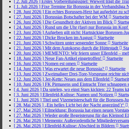
[ 2. Juli 2026 ]
Erstes Vorbereitungsspiel: Wieweit trägt die Tr
[ 1. Juli 2026 ]
Fixe Termine für Borussia in der Verbandsliga
[ 28. Juni 2026 ]
Ein echtes Borussen-Herz hat aufgehört zu s
[ 27. Juni 2026 ]
Borussias Botschafter bei der WM
Startseite
[ 26. Juni 2026 ]
Die Gesundheit der Aktiven im Blick
Startse
[ 24. Juni 2026 ]
Rund um die Uhr (fast) nur Borussia im Kopf
[ 23. Juni 2026 ]
Aufgeben gilt nicht: Hartnäckige Borussen-
[ 22. Juni 2026 ]
Dicke Brocken im August
Startseite
[ 21. Juni 2026 ]
Schwitzen unter sengender Sonne
Startseite
[ 21. Juni 2026 ]
Mit dem Autokorso durch die Hüttestadt
Sta
[ 20. Juni 2026 ]
MEMENTO: Wir feiern unser Ellenfeld – mehr
[ 18. Juni 2026 ]
Neue Fan-Artikel eingetroffen!
Startseite
[ 16. Juni 2026 ]
Nomen est omen
Startseite
[ 14. Juni 2026 ]
Was erwartet die neue Borussia?
Startseite
[ 13. Juni 2026 ]
Zweimaliger Drei-Tore-Vorsprung reichte nic
[ 12. Juni 2026 ]
3er-Kette: Neues aus dem Ellenfeld
Startsei
[ 10. Juni 2026 ]
FK Pirmasens und Eintracht Trier schnappen
[ 4. Juni 2026 ]
Da spielen, wo einst Stars kickten: 22 Teams
[ 3. Juni 2026 ]
Ellenfeld-Kulisse: Namen und Notizen
Starts
[ 1. Juni 2026 ]
Titel und Vizemeisterschaft für die Borussen-J
[ 28. Mai 2026 ]
„Ein helles Licht bei der Nacht angezünd´t“
[ 27. Mai 2026 ]
Eilmeldung: Borussia hat einen neuen Vorsta
[ 27. Mai 2026 ]
Wieder große Begeisterung für das Kleinod El
[ 26. Mai 2026 ]
Memento: Außerordentliche Mitgliederversa
[ 26. Mai 2026 ]
Ellenfeld-Kulisse: Abschied in Bildern
Start