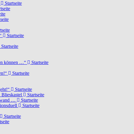
d
Startseite
tseite
ite
seite
tseite
!“
Startseite
Startseite
elen können …“
Startseite
ten!“
Startseite
geht!“
Startseite
 Blieskastel
Startseite
Torwand …
Startseite
tionsduell
Startseite
Startseite
tseite