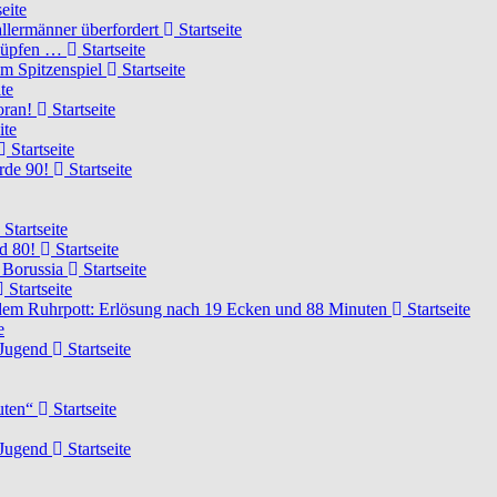
eite
llermänner überfordert
Startseite
knüpfen …
Startseite
um Spitzenspiel
Startseite
te
voran!
Startseite
ite
Startseite
urde 90!
Startseite
Startseite
rd 80!
Startseite
 Borussia
Startseite
Startseite
dem Ruhrpott: Erlösung nach 19 Ecken und 88 Minuten
Startseite
e
-Jugend
Startseite
nuten“
Startseite
-Jugend
Startseite