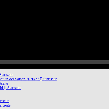
tartseite
neu in der Saison 2026/27
Startseite
tseite
eld
Startseite
rtseite
artseite