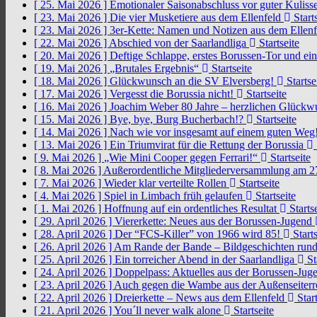
[ 25. Mai 2026 ]
Emotionaler Saisonabschluss vor guter Kuliss
[ 23. Mai 2026 ]
Die vier Musketiere aus dem Ellenfeld
Starts
[ 23. Mai 2026 ]
3er-Kette: Namen und Notizen aus dem Ellen
[ 22. Mai 2026 ]
Abschied von der Saarlandliga
Startseite
[ 20. Mai 2026 ]
Deftige Schlappe, erstes Borussen-Tor und ei
[ 19. Mai 2026 ]
„Brutales Ergebnis“
Startseite
[ 18. Mai 2026 ]
Glückwunsch an die SV Elversberg!
Startse
[ 17. Mai 2026 ]
Vergesst die Borussia nicht!
Startseite
[ 16. Mai 2026 ]
Joachim Weber 80 Jahre – herzlichen Glück
[ 15. Mai 2026 ]
Bye, bye, Burg Bucherbach!?
Startseite
[ 14. Mai 2026 ]
Nach wie vor insgesamt auf einem guten Weg
[ 13. Mai 2026 ]
Ein Triumvirat für die Rettung der Borussia
[ 9. Mai 2026 ]
„Wie Mini Cooper gegen Ferrari!“
Startseite
[ 8. Mai 2026 ]
Außerordentliche Mitgliederversammlung am 2
[ 7. Mai 2026 ]
Wieder klar verteilte Rollen
Startseite
[ 4. Mai 2026 ]
Spiel in Limbach früh gelaufen
Startseite
[ 1. Mai 2026 ]
Hoffnung auf ein ordentliches Resultat
Startse
[ 29. April 2026 ]
Viererkette: Neues aus der Borussen-Jugend
[ 28. April 2026 ]
Der “FCS-Killer” von 1966 wird 85!
Starts
[ 26. April 2026 ]
Am Rande der Bande – Bildgeschichten rund
[ 25. April 2026 ]
Ein torreicher Abend in der Saarlandliga
St
[ 24. April 2026 ]
Doppelpass: Aktuelles aus der Borussen-Ju
[ 23. April 2026 ]
Auch gegen die Wambe aus der Außenseiterr
[ 22. April 2026 ]
Dreierkette – News aus dem Ellenfeld
Start
[ 21. April 2026 ]
You´ll never walk alone
Startseite