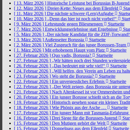
[ 13. März 2026 ]
Historische Leistung bei Borussias B-Jugen
[ 12. März 2026 ]
Dreier-Kette: Neues aus dem Ellenfeld
Star
[ 11. März 2026 ]
Die nächste schwere (Lern)Aufgabe
Startse
[ 10. März 2026 ]
„Denn das hier ist noch nicht vorbei!“
Start
[ 9. März 2026 ]
Lehrstunde gegen Bliesmengen
Startseite
[ 7. März 2026 ]
Entwicklungserlebnisse statt Ergebnisse
Star
[ 5. März 2026 ]
„Der nächste Kandidat für die ZDF-Torwand
[ 3. März 2026 ]
Außenseiter Borussia
Startseite
[ 2. März 2026 ]
Viel Zuspruch für das junge Borussen-Team
[ 1. März 2026 ]
Mit erhobenem Haupt vom Platz
Startseite
[ 27. Februar 2026 ]
Quo vadis, Borussia?
Startseite
[ 27. Februar 2026 ]
„Wir hätten noch drei Stunden weiterspi
[ 26. Februar 2026 ]
„Das bedeutet mir sehr viel!“
Startseite
[ 24. Februar 2026 ]
„Will helfen, den Verein am Leben zu hal
[ 23. Februar 2026 ]
Wo steht die Borussia?
Startseite
[ 22. Februar 2026 ]
Ein unvergessliches Erlebnis
Startseite
[ 22. Februar 2026 ]
„Der Welt zeigen, dass Borussia nie unter
[ 21. Februar 2026 ]
Nach Altenkessel ist vor Ommersheim und
[ 20. Februar 2026 ]
Ein junger Borusse schießt sich an die 
[ 19. Februar 2026 ]
Historisch gesehen sogar ein kleines Tradi
[ 18. Februar 2026 ]
Wie Phönix aus der Asche …
Startseite
[ 17. Februar 2026 ]
Ein junger Mann mit Tasmania-Erfahrung
[ 16. Februar 2026 ]
Drei Siege für die Borussen-Jugend
Star
[ 15. Februar 2026 ]
Den Mutigen gehört die Welt
Startseite
[ 15. Februar 2026 ]
Doppelpass aus dem Ellenfeld
Startseite