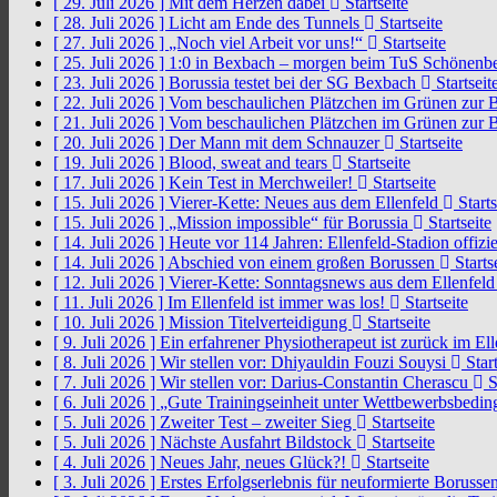
[ 29. Juli 2026 ]
Mit dem Herzen dabei
Startseite
[ 28. Juli 2026 ]
Licht am Ende des Tunnels
Startseite
[ 27. Juli 2026 ]
„Noch viel Arbeit vor uns!“
Startseite
[ 25. Juli 2026 ]
1:0 in Bexbach – morgen beim TuS Schönenb
[ 23. Juli 2026 ]
Borussia testet bei der SG Bexbach
Startseit
[ 22. Juli 2026 ]
Vom beschaulichen Plätzchen im Grünen zur 
[ 21. Juli 2026 ]
Vom beschaulichen Plätzchen im Grünen zur 
[ 20. Juli 2026 ]
Der Mann mit dem Schnauzer
Startseite
[ 19. Juli 2026 ]
Blood, sweat and tears
Startseite
[ 17. Juli 2026 ]
Kein Test in Merchweiler!
Startseite
[ 15. Juli 2026 ]
Vierer-Kette: Neues aus dem Ellenfeld
Starts
[ 15. Juli 2026 ]
„Mission impossible“ für Borussia
Startseite
[ 14. Juli 2026 ]
Heute vor 114 Jahren: Ellenfeld-Stadion offizi
[ 14. Juli 2026 ]
Abschied von einem großen Borussen
Starts
[ 12. Juli 2026 ]
Vierer-Kette: Sonntagsnews aus dem Ellenfel
[ 11. Juli 2026 ]
Im Ellenfeld ist immer was los!
Startseite
[ 10. Juli 2026 ]
Mission Titelverteidigung
Startseite
[ 9. Juli 2026 ]
Ein erfahrener Physiotherapeut ist zurück im El
[ 8. Juli 2026 ]
Wir stellen vor: Dhiyauldin Fouzi Souysi
Start
[ 7. Juli 2026 ]
Wir stellen vor: Darius-Constantin Cherascu
S
[ 6. Juli 2026 ]
„Gute Trainingseinheit unter Wettbewerbsbedi
[ 5. Juli 2026 ]
Zweiter Test – zweiter Sieg
Startseite
[ 5. Juli 2026 ]
Nächste Ausfahrt Bildstock
Startseite
[ 4. Juli 2026 ]
Neues Jahr, neues Glück?!
Startseite
[ 3. Juli 2026 ]
Erstes Erfolgserlebnis für neuformierte Borusse