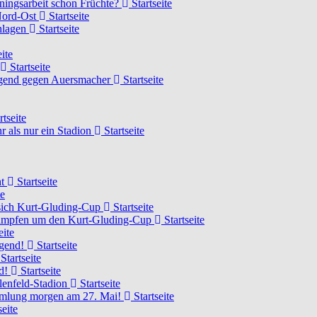
ainingsarbeit schon Früchte?
Startseite
 Nord-Ost
Startseite
chlagen
Startseite
ite
Startseite
Jugend gegen Auersmacher
Startseite
rtseite
 als nur ein Stadion
Startseite
ht
Startseite
te
 sich Kurt-Gluding-Cup
Startseite
 kämpfen um den Kurt-Gluding-Cup
Startseite
eite
ugend!
Startseite
Startseite
nd!
Startseite
lenfeld-Stadion
Startseite
mmlung morgen am 27. Mai!
Startseite
seite