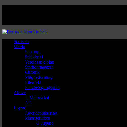
Facebook
Twitter
Instagram
Youtube
Startseite
Verein
Satzung
Steckbrief
Vereinsspielplan
Stadionmagazin
Chronik
Mitgliedsantrag
Ellenfeld
Platzbelegungsplan
Aktive
1. Mannschaft
AH
Jugend
Jugendsponsoring
Mannschaften
G Jugend