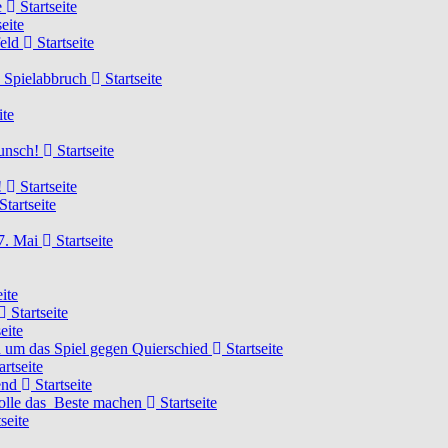
e
Startseite
eite
feld
Startseite
n Spielabbruch
Startseite
ite
wunsch!
Startseite
!
Startseite
Startseite
7. Mai
Startseite
ite
Startseite
eite
 um das Spiel gegen Quierschied
Startseite
artseite
gend
Startseite
olle das Beste machen
Startseite
seite