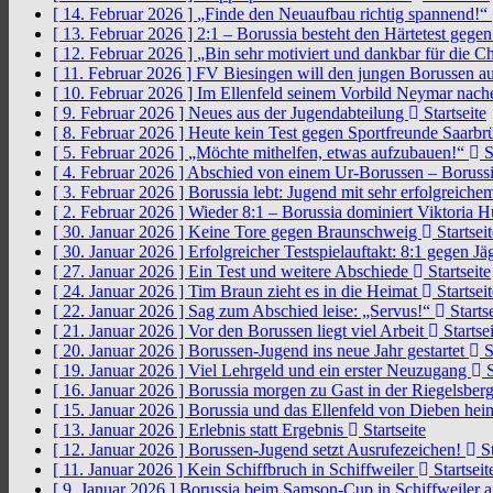
[ 14. Februar 2026 ]
„Finde den Neuaufbau richtig spannend!“
[ 13. Februar 2026 ]
2:1 – Borussia besteht den Härtetest gege
[ 12. Februar 2026 ]
„Bin sehr motiviert und dankbar für die 
[ 11. Februar 2026 ]
FV Biesingen will den jungen Borussen a
[ 10. Februar 2026 ]
Im Ellenfeld seinem Vorbild Neymar nach
[ 9. Februar 2026 ]
Neues aus der Jugendabteilung
Startseite
[ 8. Februar 2026 ]
Heute kein Test gegen Sportfreunde Saarb
[ 5. Februar 2026 ]
„Möchte mithelfen, etwas aufzubauen!“
S
[ 4. Februar 2026 ]
Abschied von einem Ur-Borussen – Borussi
[ 3. Februar 2026 ]
Borussia lebt: Jugend mit sehr erfolgreic
[ 2. Februar 2026 ]
Wieder 8:1 – Borussia dominiert Viktoria 
[ 30. Januar 2026 ]
Keine Tore gegen Braunschweig
Startseit
[ 30. Januar 2026 ]
Erfolgreicher Testspielauftakt: 8:1 gegen J
[ 27. Januar 2026 ]
Ein Test und weitere Abschiede
Startseite
[ 24. Januar 2026 ]
Tim Braun zieht es in die Heimat
Startseit
[ 22. Januar 2026 ]
Sag zum Abschied leise: „Servus!“
Startse
[ 21. Januar 2026 ]
Vor den Borussen liegt viel Arbeit
Startsei
[ 20. Januar 2026 ]
Borussen-Jugend ins neue Jahr gestartet
S
[ 19. Januar 2026 ]
Viel Lehrgeld und ein erster Neuzugang
S
[ 16. Januar 2026 ]
Borussia morgen zu Gast in der Riegelsber
[ 15. Januar 2026 ]
Borussia und das Ellenfeld von Dieben he
[ 13. Januar 2026 ]
Erlebnis statt Ergebnis
Startseite
[ 12. Januar 2026 ]
Borussen-Jugend setzt Ausrufezeichen!
St
[ 11. Januar 2026 ]
Kein Schiffbruch in Schiffweiler
Startseit
[ 9. Januar 2026 ]
Borussia beim Samson-Cup in Schiffweiler 