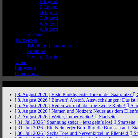
F Jugend
E Jugend
D Jugend
C Jugend
B Jugend
A Jugend
Kontakt
Tischkicker
Tabelle und Ergebnisse
Spielplan
News u. Termine
Video
Impressum
Datenschutz
News Ticker
[ 8. August 2026 ]
Erste Punkte, erste Tore in der Saarpfalz?
S
[ 8. August 2026 ]
Einwurf, Abstoß, Auswechslungen: Das ist 
[ 5. August 2026 ]
Reden wir mal über die zweite Reihe!
Star
[ 3. August 2026 ]
Namen und Notizen: Neues aus dem Ellenf
[ 2. August 2026 ]
Weiter, immer weiter!
Startseite
[ 31. Juli 2026 ]
Spannung steigt – jetzt geht´s los!
Startseite
[ 31. Juli 2026 ]
Ein Neinkerjer Bub führt die Borussia an
Sta
[ 30. Juli 2026 ]
Sechs Tore und Nervenkitzel im Ellenfeld
St