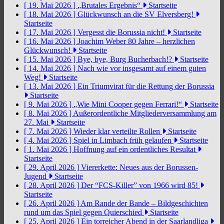
[ 19. Mai 2026 ]
„Brutales Ergebnis“
Startseite
[ 18. Mai 2026 ]
Glückwunsch an die SV Elversberg!
Startseite
[ 17. Mai 2026 ]
Vergesst die Borussia nicht!
Startseite
[ 16. Mai 2026 ]
Joachim Weber 80 Jahre – herzlichen
Glückwunsch!
Startseite
[ 15. Mai 2026 ]
Bye, bye, Burg Bucherbach!?
Startseite
[ 14. Mai 2026 ]
Nach wie vor insgesamt auf einem guten
Weg!
Startseite
[ 13. Mai 2026 ]
Ein Triumvirat für die Rettung der Borussia
Startseite
[ 9. Mai 2026 ]
„Wie Mini Cooper gegen Ferrari!“
Startseite
[ 8. Mai 2026 ]
Außerordentliche Mitgliederversammlung am
27. Mai
Startseite
[ 7. Mai 2026 ]
Wieder klar verteilte Rollen
Startseite
[ 4. Mai 2026 ]
Spiel in Limbach früh gelaufen
Startseite
[ 1. Mai 2026 ]
Hoffnung auf ein ordentliches Resultat
Startseite
[ 29. April 2026 ]
Viererkette: Neues aus der Borussen-
Jugend
Startseite
[ 28. April 2026 ]
Der “FCS-Killer” von 1966 wird 85!
Startseite
[ 26. April 2026 ]
Am Rande der Bande – Bildgeschichten
rund um das Spiel gegen Quierschied
Startseite
[ 25. April 2026 ]
Ein torreicher Abend in der Saarlandliga