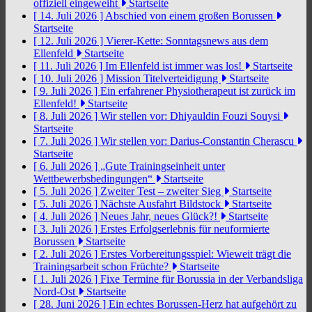
offiziell eingeweiht
Startseite
[ 14. Juli 2026 ]
Abschied von einem großen Borussen
Startseite
[ 12. Juli 2026 ]
Vierer-Kette: Sonntagsnews aus dem
Ellenfeld
Startseite
[ 11. Juli 2026 ]
Im Ellenfeld ist immer was los!
Startseite
[ 10. Juli 2026 ]
Mission Titelverteidigung
Startseite
[ 9. Juli 2026 ]
Ein erfahrener Physiotherapeut ist zurück im
Ellenfeld!
Startseite
[ 8. Juli 2026 ]
Wir stellen vor: Dhiyauldin Fouzi Souysi
Startseite
[ 7. Juli 2026 ]
Wir stellen vor: Darius-Constantin Cherascu
Startseite
[ 6. Juli 2026 ]
„Gute Trainingseinheit unter
Wettbewerbsbedingungen“
Startseite
[ 5. Juli 2026 ]
Zweiter Test – zweiter Sieg
Startseite
[ 5. Juli 2026 ]
Nächste Ausfahrt Bildstock
Startseite
[ 4. Juli 2026 ]
Neues Jahr, neues Glück?!
Startseite
[ 3. Juli 2026 ]
Erstes Erfolgserlebnis für neuformierte
Borussen
Startseite
[ 2. Juli 2026 ]
Erstes Vorbereitungsspiel: Wieweit trägt die
Trainingsarbeit schon Früchte?
Startseite
[ 1. Juli 2026 ]
Fixe Termine für Borussia in der Verbandsliga
Nord-Ost
Startseite
[ 28. Juni 2026 ]
Ein echtes Borussen-Herz hat aufgehört zu