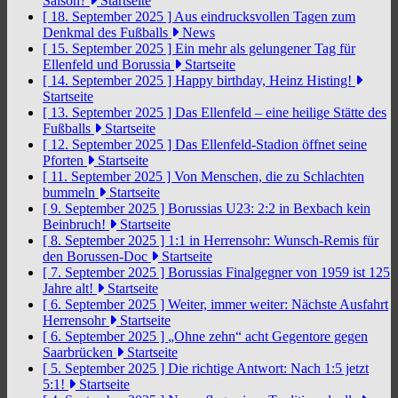
Saison?
Startseite
[ 18. September 2025 ]
Aus eindrucksvollen Tagen zum
Denkmal des Fußballs
News
[ 15. September 2025 ]
Ein mehr als gelungener Tag für
Ellenfeld und Borussia
Startseite
[ 14. September 2025 ]
Happy birthday, Heinz Histing!
Startseite
[ 13. September 2025 ]
Das Ellenfeld – eine heilige Stätte des
Fußballs
Startseite
[ 12. September 2025 ]
Das Ellenfeld-Stadion öffnet seine
Pforten
Startseite
[ 11. September 2025 ]
Von Menschen, die zu Schlachten
bummeln
Startseite
[ 9. September 2025 ]
Borussias U23: 2:2 in Bexbach kein
Beinbruch!
Startseite
[ 8. September 2025 ]
1:1 in Herrensohr: Wunsch-Remis für
den Borussen-Doc
Startseite
[ 7. September 2025 ]
Borussias Finalgegner von 1959 ist 125
Jahre alt!
Startseite
[ 6. September 2025 ]
Weiter, immer weiter: Nächste Ausfahrt
Herrensohr
Startseite
[ 6. September 2025 ]
„Ohne zehn“ acht Gegentore gegen
Saarbrücken
Startseite
[ 5. September 2025 ]
Die richtige Antwort: Nach 1:5 jetzt
5:1!
Startseite