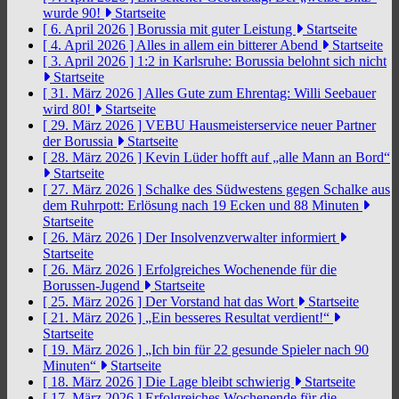
wurde 90!
Startseite
[ 6. April 2026 ]
Borussia mit guter Leistung
Startseite
[ 4. April 2026 ]
Alles in allem ein bitterer Abend
Startseite
[ 3. April 2026 ]
1:2 in Karlsruhe: Borussia belohnt sich nicht
Startseite
[ 31. März 2026 ]
Alles Gute zum Ehrentag: Willi Seebauer
wird 80!
Startseite
[ 29. März 2026 ]
VEBU Hausmeisterservice neuer Partner
der Borussia
Startseite
[ 28. März 2026 ]
Kevin Lüder hofft auf „alle Mann an Bord“
Startseite
[ 27. März 2026 ]
Schalke des Südwestens gegen Schalke aus
dem Ruhrpott: Erlösung nach 19 Ecken und 88 Minuten
Startseite
[ 26. März 2026 ]
Der Insolvenzverwalter informiert
Startseite
[ 26. März 2026 ]
Erfolgreiches Wochenende für die
Borussen-Jugend
Startseite
[ 25. März 2026 ]
Der Vorstand hat das Wort
Startseite
[ 21. März 2026 ]
„Ein besseres Resultat verdient!“
Startseite
[ 19. März 2026 ]
„Ich bin für 22 gesunde Spieler nach 90
Minuten“
Startseite
[ 18. März 2026 ]
Die Lage bleibt schwierig
Startseite
[ 17. März 2026 ]
Erfolgreiches Wochenende für die