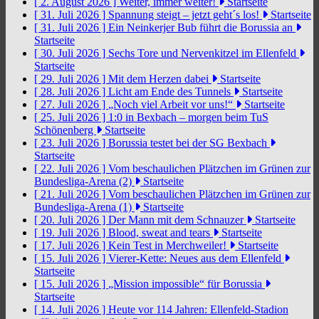
[ 2. August 2026 ]
Weiter, immer weiter!
Startseite
[ 31. Juli 2026 ]
Spannung steigt – jetzt geht´s los!
Startseite
[ 31. Juli 2026 ]
Ein Neinkerjer Bub führt die Borussia an
Startseite
[ 30. Juli 2026 ]
Sechs Tore und Nervenkitzel im Ellenfeld
Startseite
[ 29. Juli 2026 ]
Mit dem Herzen dabei
Startseite
[ 28. Juli 2026 ]
Licht am Ende des Tunnels
Startseite
[ 27. Juli 2026 ]
„Noch viel Arbeit vor uns!“
Startseite
[ 25. Juli 2026 ]
1:0 in Bexbach – morgen beim TuS
Schönenberg
Startseite
[ 23. Juli 2026 ]
Borussia testet bei der SG Bexbach
Startseite
[ 22. Juli 2026 ]
Vom beschaulichen Plätzchen im Grünen zur
Bundesliga-Arena (2)
Startseite
[ 21. Juli 2026 ]
Vom beschaulichen Plätzchen im Grünen zur
Bundesliga-Arena (1)
Startseite
[ 20. Juli 2026 ]
Der Mann mit dem Schnauzer
Startseite
[ 19. Juli 2026 ]
Blood, sweat and tears
Startseite
[ 17. Juli 2026 ]
Kein Test in Merchweiler!
Startseite
[ 15. Juli 2026 ]
Vierer-Kette: Neues aus dem Ellenfeld
Startseite
[ 15. Juli 2026 ]
„Mission impossible“ für Borussia
Startseite
[ 14. Juli 2026 ]
Heute vor 114 Jahren: Ellenfeld-Stadion