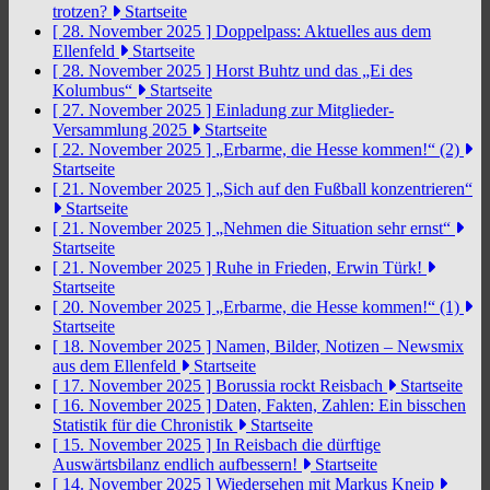
trotzen?
Startseite
[ 28. November 2025 ]
Doppelpass: Aktuelles aus dem
Ellenfeld
Startseite
[ 28. November 2025 ]
Horst Buhtz und das „Ei des
Kolumbus“
Startseite
[ 27. November 2025 ]
Einladung zur Mitglieder-
Versammlung 2025
Startseite
[ 22. November 2025 ]
„Erbarme, die Hesse kommen!“ (2)
Startseite
[ 21. November 2025 ]
„Sich auf den Fußball konzentrieren“
Startseite
[ 21. November 2025 ]
„Nehmen die Situation sehr ernst“
Startseite
[ 21. November 2025 ]
Ruhe in Frieden, Erwin Türk!
Startseite
[ 20. November 2025 ]
„Erbarme, die Hesse kommen!“ (1)
Startseite
[ 18. November 2025 ]
Namen, Bilder, Notizen – Newsmix
aus dem Ellenfeld
Startseite
[ 17. November 2025 ]
Borussia rockt Reisbach
Startseite
[ 16. November 2025 ]
Daten, Fakten, Zahlen: Ein bisschen
Statistik für die Chronistik
Startseite
[ 15. November 2025 ]
In Reisbach die dürftige
Auswärtsbilanz endlich aufbessern!
Startseite
[ 14. November 2025 ]
Wiedersehen mit Markus Kneip