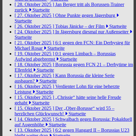
[ 28. Oktober 2025 ]
Jan Berger tritt als Borussen-Trainer
zurück
Startseite
[ 27. Oktober 2025 ]
Ohne Punkte gegen Jägersburg
Startseite
[ 26. Oktober 2025 ]
Tobias Jänicke – der Film
Startseite
[ 24. Oktober 2025 ]
In Jägersburg diesmal nur Außenseiter
Startseite
[ 21. Oktober 2025 ]
6:1 gegen den FCN: Ein Derbysieg für
Michael Rosar
Startseite
[ 19. Oktober 2025 ]
0:1 gegen Limbach – Borussias
Aufwind abgebremst
Startseite
[ 18. Oktober 2025 ]
Borussia gegen FCN 21 – Derbytime im
Ellenfeld
Startseite
[ 17. Oktober 2025 ]
Kann Borussia die kleine Serie
ausbauen?
Startseite
[ 16. Oktober 2025 ]
Verdienter Lohn für eine beherzte
Leistung
Startseite
[ 15. Oktober 2025 ]
„Chrissie“ hätte seine helle Freude
gehabt
Startseite
[ 15. Oktober 2025 ]
Der „Ober-Borusse“ wird 55 –
herzlichen Glückwunsch!
Startseite
[ 14. Oktober 2025 ]
Schwalbach gegen Borussia: Pokalduell
auf Augenhöhe
Startseite
[ 13. Oktober 2025 ]
6:2 gegen Hangard II – Borussias U23
bleibt weiter dran
Startseite