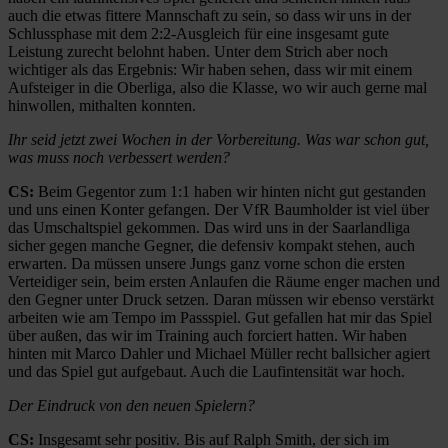
auch die etwas fittere Mannschaft zu sein, so dass wir uns in der
Schlussphase mit dem 2:2-Ausgleich für eine insgesamt gute
Leistung zurecht belohnt haben. Unter dem Strich aber noch
wichtiger als das Ergebnis: Wir haben sehen, dass wir mit einem
Aufsteiger in die Oberliga, also die Klasse, wo wir auch gerne mal
hinwollen, mithalten konnten.
Ihr seid jetzt zwei Wochen in der Vorbereitung. Was war schon gut,
was muss noch verbessert werden?
CS:
Beim Gegentor zum 1:1 haben wir hinten nicht gut gestanden
und uns einen Konter gefangen. Der VfR Baumholder ist viel über
das Umschaltspiel gekommen. Das wird uns in der Saarlandliga
sicher gegen manche Gegner, die defensiv kompakt stehen, auch
erwarten. Da müssen unsere Jungs ganz vorne schon die ersten
Verteidiger sein, beim ersten Anlaufen die Räume enger machen und
den Gegner unter Druck setzen. Daran müssen wir ebenso verstärkt
arbeiten wie am Tempo im Passspiel. Gut gefallen hat mir das Spiel
über außen, das wir im Training auch forciert hatten. Wir haben
hinten mit Marco Dahler und Michael Müller recht ballsicher agiert
und das Spiel gut aufgebaut. Auch die Laufintensität war hoch.
Der Eindruck von den neuen Spielern?
CS:
Insgesamt sehr positiv. Bis auf Ralph Smith, der sich im