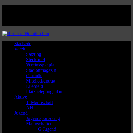
Facebook
Twitter
Instagram
Youtube
Startseite
Verein
Satzung
Steckbrief
Vereinsspielplan
Stadionmagazin
Chronik
Mitgliedsantrag
Ellenfeld
Platzbelegungsplan
Aktive
1. Mannschaft
AH
Jugend
Jugendsponsoring
Mannschaften
G Jugend