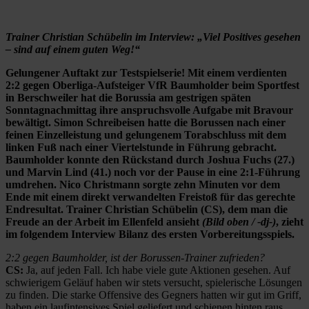
Trainer Christian Schübelin im Interview: „Viel Positives gesehen
– sind auf einem guten Weg!“
Gelungener Auftakt zur Testspielserie! Mit einem verdienten
2:2 gegen Oberliga-Aufsteiger VfR Baumholder beim Sportfest
in Berschweiler hat die Borussia am gestrigen späten
Sonntagnachmittag ihre anspruchsvolle Aufgabe mit Bravour
bewältigt. Simon Schreibeisen hatte die Borussen nach einer
feinen Einzelleistung und gelungenem Torabschluss mit dem
linken Fuß nach einer Viertelstunde in Führung gebracht.
Baumholder konnte den Rückstand durch Joshua Fuchs (27.)
und Marvin Lind (41.) noch vor der Pause in eine 2:1-Führung
umdrehen. Nico Christmann sorgte zehn Minuten vor dem
Ende mit einem direkt verwandelten Freistoß für das gerechte
Endresultat. Trainer Christian Schübelin (CS), dem man die
Freude an der Arbeit im Ellenfeld ansieht
(Bild oben / -dj-)
, zieht
im folgendem Interview Bilanz des ersten Vorbereitungsspiels.
2:2 gegen Baumholder, ist der Borussen-Trainer zufrieden?
CS:
Ja, auf jeden Fall. Ich habe viele gute Aktionen gesehen. Auf
schwierigem Geläuf haben wir stets versucht, spielerische Lösungen
zu finden. Die starke Offensive des Gegners hatten wir gut im Griff,
haben ein laufintensives Spiel geliefert und schienen hinten raus