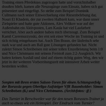
Training einen Pferdekuss zugezogen hatte und vorsichtshalber
draußen blieb, kamen alle Neuzugänge zum Einsatz, haben sich gut
präsentiert und eingefügt. So stellte zum Beispiel Dominik
Cullmann nach seiner Einwechselung eine Riesenbelebung dar,
Nouri El Khadem, der zur zweiten Halbzeit kam, war dann unser
Zielspieler und hatte gute Aktionen, Alex Velikov war auf der
Außenbahn ein Aktivposten, Lars Kaula hat viel Laufarbeit
verrichtet. Aber auch andere haben mich überzeugt. Zum Beispiel
Kamil Czeremurzynski, der erst seit einer Woche im Training ist und
sich richtig reingehauen hat. Auch Tim Braun, der läuferisch sehr
stark war und auch am Ball gute Lösungen gefunden hat. Nicht
zuletzt Simon Schreibeisen mit seiner tollen Einzelleistung beim 1:0
und Nico Christmann mit seinem Freistoß zum 2:2-Ausgleich. Wir
hatten keinen Ausfall und sind auf einem richtig guten Weg, den wir
jetzt in der weiteren Vorbereitungszeit mit intensiver Arbeit weiter
bestreiten wollen.
Sorgten mit ihren ersten Saison-Toren für einen Achtungserfolg
der Borussia gegen Oberliga-Aufsteiger VfR Baumholder: Simon
Schreibeisen (li.) und Nico Christmann. (Archivfotos: -jf-)
Das Turnier in Berschweiler war für den neuen Borussen-Trainer ja
auch so etwas wie ein Heimspiel. Der Eindruck vom Turnier?