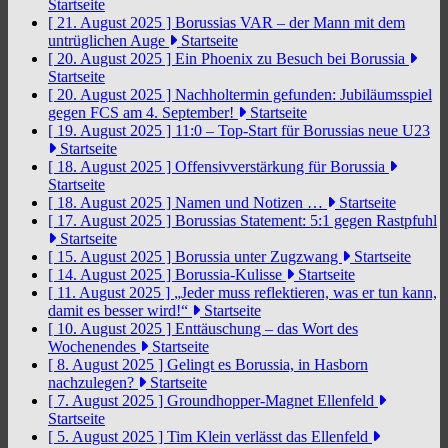
Startseite
[ 21. August 2025 ]
Borussias VAR – der Mann mit dem
untrüglichen Auge
Startseite
[ 20. August 2025 ]
Ein Phoenix zu Besuch bei Borussia
Startseite
[ 20. August 2025 ]
Nachholtermin gefunden: Jubiläumsspiel
gegen FCS am 4. September!
Startseite
[ 19. August 2025 ]
11:0 – Top-Start für Borussias neue U23
Startseite
[ 18. August 2025 ]
Offensivverstärkung für Borussia
Startseite
[ 18. August 2025 ]
Namen und Notizen …
Startseite
[ 17. August 2025 ]
Borussias Statement: 5:1 gegen Rastpfuhl
Startseite
[ 15. August 2025 ]
Borussia unter Zugzwang
Startseite
[ 14. August 2025 ]
Borussia-Kulisse
Startseite
[ 11. August 2025 ]
„Jeder muss reflektieren, was er tun kann,
damit es besser wird!“
Startseite
[ 10. August 2025 ]
Enttäuschung – das Wort des
Wochenendes
Startseite
[ 8. August 2025 ]
Gelingt es Borussia, in Hasborn
nachzulegen?
Startseite
[ 7. August 2025 ]
Groundhopper-Magnet Ellenfeld
Startseite
[ 5. August 2025 ]
Tim Klein verlässt das Ellenfeld