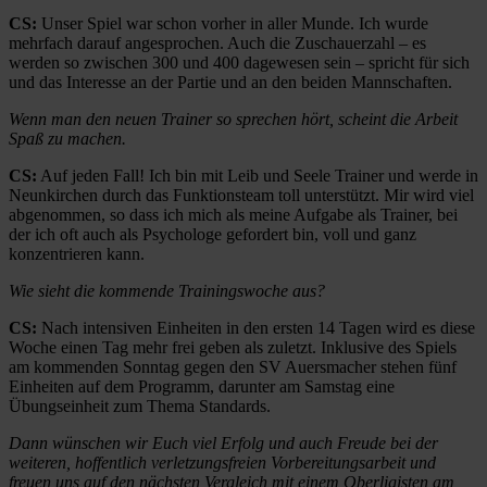
CS:
Unser Spiel war schon vorher in aller Munde. Ich wurde
mehrfach darauf angesprochen. Auch die Zuschauerzahl – es
werden so zwischen 300 und 400 dagewesen sein – spricht für sich
und das Interesse an der Partie und an den beiden Mannschaften.
Wenn man den neuen Trainer so sprechen hört, scheint die Arbeit
Spaß zu machen.
CS:
Auf jeden Fall! Ich bin mit Leib und Seele Trainer und werde in
Neunkirchen durch das Funktionsteam toll unterstützt. Mir wird viel
abgenommen, so dass ich mich als meine Aufgabe als Trainer, bei
der ich oft auch als Psychologe gefordert bin, voll und ganz
konzentrieren kann.
Wie sieht die kommende Trainingswoche aus?
CS:
Nach intensiven Einheiten in den ersten 14 Tagen wird es diese
Woche einen Tag mehr frei geben als zuletzt. Inklusive des Spiels
am kommenden Sonntag gegen den SV Auersmacher stehen fünf
Einheiten auf dem Programm, darunter am Samstag eine
Übungseinheit zum Thema Standards.
Dann wünschen wir Euch viel Erfolg und auch Freude bei der
weiteren, hoffentlich verletzungsfreien Vorbereitungsarbeit und
freuen uns auf den nächsten Vergleich mit einem Oberligisten am