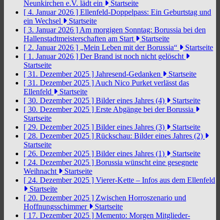
Neunkirchen e.V. lädt ein
Startseite
[ 4. Januar 2026 ]
Ellenfeld-Doppelpass: Ein Geburtstag und
ein Wechsel
Startseite
[ 3. Januar 2026 ]
Am morgigen Sonntag: Borussia bei den
Hallenstadtmeisterschaften am Start
Startseite
[ 2. Januar 2026 ]
„Mein Leben mit der Borussia“
Startseite
[ 1. Januar 2026 ]
Der Brand ist noch nicht gelöscht
Startseite
[ 31. Dezember 2025 ]
Jahresend-Gedanken
Startseite
[ 31. Dezember 2025 ]
Auch Nico Purket verlässt das
Ellenfeld
Startseite
[ 30. Dezember 2025 ]
Bilder eines Jahres (4)
Startseite
[ 30. Dezember 2025 ]
Erste Abgänge bei der Borussia
Startseite
[ 29. Dezember 2025 ]
Bilder eines Jahres (3)
Startseite
[ 28. Dezember 2025 ]
Rückschau: Bilder eines Jahres (2)
Startseite
[ 26. Dezember 2025 ]
Bilder eines Jahres (1)
Startseite
[ 24. Dezember 2025 ]
Borussia wünscht eine gesegnete
Weihnacht
Startseite
[ 24. Dezember 2025 ]
Vierer-Kette – Infos aus dem Ellenfeld
Startseite
[ 20. Dezember 2025 ]
Zwischen Horroszenario und
Hoffnungsschimmer
Startseite
[ 17. Dezember 2025 ]
Memento: Morgen Mitglieder-