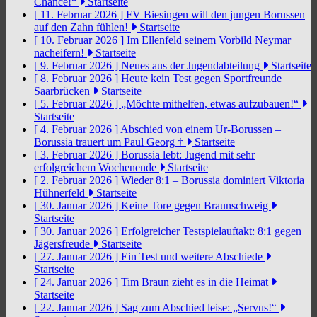
Chance!“
Startseite
[ 11. Februar 2026 ]
FV Biesingen will den jungen Borussen
auf den Zahn fühlen!
Startseite
[ 10. Februar 2026 ]
Im Ellenfeld seinem Vorbild Neymar
nacheifern!
Startseite
[ 9. Februar 2026 ]
Neues aus der Jugendabteilung
Startseite
[ 8. Februar 2026 ]
Heute kein Test gegen Sportfreunde
Saarbrücken
Startseite
[ 5. Februar 2026 ]
„Möchte mithelfen, etwas aufzubauen!“
Startseite
[ 4. Februar 2026 ]
Abschied von einem Ur-Borussen –
Borussia trauert um Paul Georg †
Startseite
[ 3. Februar 2026 ]
Borussia lebt: Jugend mit sehr
erfolgreichem Wochenende
Startseite
[ 2. Februar 2026 ]
Wieder 8:1 – Borussia dominiert Viktoria
Hühnerfeld
Startseite
[ 30. Januar 2026 ]
Keine Tore gegen Braunschweig
Startseite
[ 30. Januar 2026 ]
Erfolgreicher Testspielauftakt: 8:1 gegen
Jägersfreude
Startseite
[ 27. Januar 2026 ]
Ein Test und weitere Abschiede
Startseite
[ 24. Januar 2026 ]
Tim Braun zieht es in die Heimat
Startseite
[ 22. Januar 2026 ]
Sag zum Abschied leise: „Servus!“