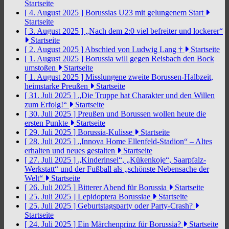
Startseite
[ 4. August 2025 ]
Borussias U23 mit gelungenem Start
Startseite
[ 3. August 2025 ]
„Nach dem 2:0 viel befreiter und lockerer“
Startseite
[ 2. August 2025 ]
Abschied von Ludwig Lang †
Startseite
[ 1. August 2025 ]
Borussia will gegen Reisbach den Bock
umstoßen
Startseite
[ 1. August 2025 ]
Misslungene zweite Borussen-Halbzeit,
heimstarke Preußen
Startseite
[ 31. Juli 2025 ]
„Die Truppe hat Charakter und den Willen
zum Erfolg!“
Startseite
[ 30. Juli 2025 ]
Preußen und Borussen wollen heute die
ersten Punkte
Startseite
[ 29. Juli 2025 ]
Borussia-Kulisse
Startseite
[ 28. Juli 2025 ]
„Innova Home Ellenfeld-Stadion“ – Altes
erhalten und neues gestalten
Startseite
[ 27. Juli 2025 ]
„Kinderinsel“, „Kükenkoje“, Saarpfalz-
Werkstatt“ und der Fußball als „schönste Nebensache der
Welt“
Startseite
[ 26. Juli 2025 ]
Bitterer Abend für Borussia
Startseite
[ 25. Juli 2025 ]
Lepidoptera Borussiae
Startseite
[ 25. Juli 2025 ]
Geburtstagsparty oder Party-Crash?
Startseite
[ 24. Juli 2025 ]
Ein Märchenprinz für Borussia?
Startseite