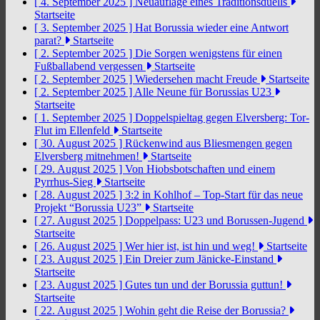
[ 4. September 2025 ]
Neuauflage eines Traditionsduells
Startseite
[ 3. September 2025 ]
Hat Borussia wieder eine Antwort
parat?
Startseite
[ 2. September 2025 ]
Die Sorgen wenigstens für einen
Fußballabend vergessen
Startseite
[ 2. September 2025 ]
Wiedersehen macht Freude
Startseite
[ 2. September 2025 ]
Alle Neune für Borussias U23
Startseite
[ 1. September 2025 ]
Doppelspieltag gegen Elversberg: Tor-
Flut im Ellenfeld
Startseite
[ 30. August 2025 ]
Rückenwind aus Bliesmengen gegen
Elversberg mitnehmen!
Startseite
[ 29. August 2025 ]
Von Hiobsbotschaften und einem
Pyrrhus-Sieg
Startseite
[ 28. August 2025 ]
3:2 in Kohlhof – Top-Start für das neue
Projekt “Borussia U23”
Startseite
[ 27. August 2025 ]
Doppelpass: U23 und Borussen-Jugend
Startseite
[ 26. August 2025 ]
Wer hier ist, ist hin und weg!
Startseite
[ 23. August 2025 ]
Ein Dreier zum Jänicke-Einstand
Startseite
[ 23. August 2025 ]
Gutes tun und der Borussia guttun!
Startseite
[ 22. August 2025 ]
Wohin geht die Reise der Borussia?