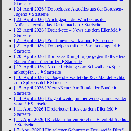
Startseite
[ 24. April 2026 ]
Doppelpass: Aktuelles aus der Borussen-
Jugend
Startseite
[ 23. April 2026 ]
Auch gegen die Wambe aus der
Außenseiterrolle das Beste machen
Startseite
[ 22. April 2026 ]
Dreierkette – News aus dem Ellenfeld
Startseite
[ 21. April 2026 ]
You´ll never walk alone
Startseite
[ 21. April 2026 ]
Doppelpass mit der Borussen-Jugend
Startseite
[ 20. April 2026 ]
Borussias Rumpftruppe gegen Ballweilers
Ballermänner überfordert
Startseite
[ 17. April 2026 ]
An die Leistung vom Schwalbach-Spiel
anknüpfen …
Startseite
[ 16. April 2026 ]
C-Jugend erwartet die JSG Mandelbachtal
zum Spitzenspiel
Startseite
[ 15. April 2026 ]
Vierer-Kette: Am Rande der Bande
Startseite
[ 14. April 2026 ]
Es geht weiter, immer weiter, immer weiter
voran!
Startseite
[ 11. April 2026 ]
Dreierkette: Infos aus dem Ellenfeld
Startseite
[ 11. April 2026 ]
Rückkehr für ein Spiel ins Ellenfeld-Stadion
Startseite
[ 7. April 2026 ]
Ein seltener Geburtstag: Der „weiße Blitz“