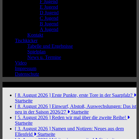
F Jugend
E Jugend
D Jugend
C Jugend
B Jugend
A Jugend
Kontakt
Tischkicker
Tabelle und Ergebnisse
Spielplan
News u. Termine
Video
Impressum
Datenschutz
News Ticker
[ 8. August 2026 ]
Erste Punkte, erste Tore in der Saarpfalz?
Startseite
[ 8. August 2026 ]
Einwurf, Abstoß, Auswechslungen: Das ist
neu in der Saison 2026/27
Startseite
[ 5. August 2026 ]
Reden wir mal über die zweite Reihe!
Startseite
[ 3. August 2026 ]
Namen und Notizen: Neues aus dem
Ellenfeld
Startseite