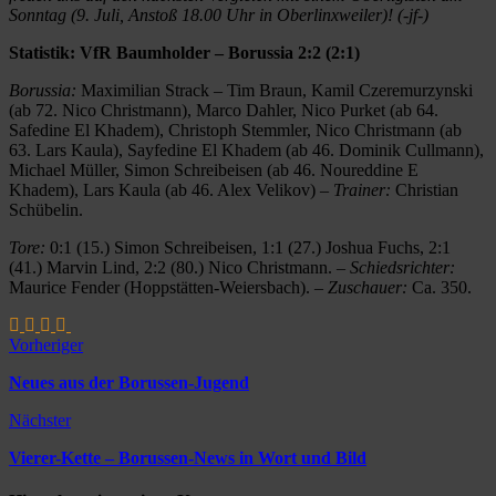
Sonntag (9. Juli, Anstoß 18.00 Uhr in Oberlinxweiler)! (-jf-)
Statistik: VfR Baumholder – Borussia 2:2 (2:1)
Borussia:
Maximilian Strack – Tim Braun, Kamil Czeremurzynski
(ab 72. Nico Christmann), Marco Dahler, Nico Purket (ab 64.
Safedine El Khadem), Christoph Stemmler, Nico Christmann (ab
63. Lars Kaula), Sayfedine El Khadem (ab 46. Dominik Cullmann),
Michael Müller, Simon Schreibeisen (ab 46. Noureddine E
Khadem), Lars Kaula (ab 46. Alex Velikov) –
Trainer:
Christian
Schübelin.
Tore:
0:1 (15.) Simon Schreibeisen, 1:1 (27.) Joshua Fuchs, 2:1
(41.) Marvin Lind, 2:2 (80.) Nico Christmann. –
Schiedsrichter:
Maurice Fender (Hoppstätten-Weiersbach). –
Zuschauer:
Ca. 350.
Vorheriger
Neues aus der Borussen-Jugend
Nächster
Vierer-Kette – Borussen-News in Wort und Bild