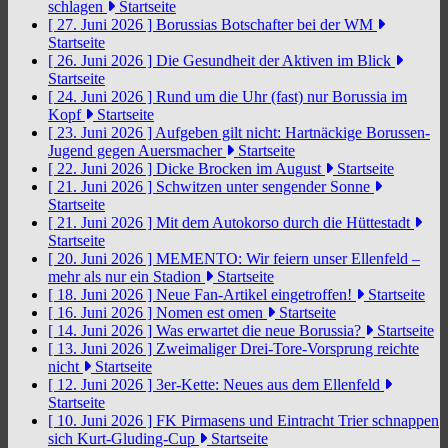
schlagen
Startseite
[ 27. Juni 2026 ]
Borussias Botschafter bei der WM
Startseite
[ 26. Juni 2026 ]
Die Gesundheit der Aktiven im Blick
Startseite
[ 24. Juni 2026 ]
Rund um die Uhr (fast) nur Borussia im
Kopf
Startseite
[ 23. Juni 2026 ]
Aufgeben gilt nicht: Hartnäckige Borussen-
Jugend gegen Auersmacher
Startseite
[ 22. Juni 2026 ]
Dicke Brocken im August
Startseite
[ 21. Juni 2026 ]
Schwitzen unter sengender Sonne
Startseite
[ 21. Juni 2026 ]
Mit dem Autokorso durch die Hüttestadt
Startseite
[ 20. Juni 2026 ]
MEMENTO: Wir feiern unser Ellenfeld –
mehr als nur ein Stadion
Startseite
[ 18. Juni 2026 ]
Neue Fan-Artikel eingetroffen!
Startseite
[ 16. Juni 2026 ]
Nomen est omen
Startseite
[ 14. Juni 2026 ]
Was erwartet die neue Borussia?
Startseite
[ 13. Juni 2026 ]
Zweimaliger Drei-Tore-Vorsprung reichte
nicht
Startseite
[ 12. Juni 2026 ]
3er-Kette: Neues aus dem Ellenfeld
Startseite
[ 10. Juni 2026 ]
FK Pirmasens und Eintracht Trier schnappen
sich Kurt-Gluding-Cup
Startseite