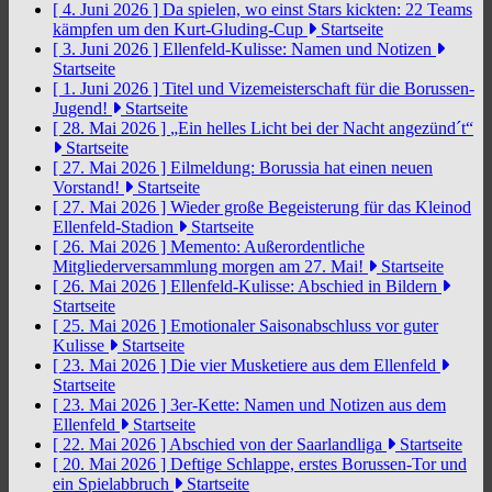
[ 4. Juni 2026 ]
Da spielen, wo einst Stars kickten: 22 Teams
kämpfen um den Kurt-Gluding-Cup
Startseite
[ 3. Juni 2026 ]
Ellenfeld-Kulisse: Namen und Notizen
Startseite
[ 1. Juni 2026 ]
Titel und Vizemeisterschaft für die Borussen-
Jugend!
Startseite
[ 28. Mai 2026 ]
„Ein helles Licht bei der Nacht angezünd´t“
Startseite
[ 27. Mai 2026 ]
Eilmeldung: Borussia hat einen neuen
Vorstand!
Startseite
[ 27. Mai 2026 ]
Wieder große Begeisterung für das Kleinod
Ellenfeld-Stadion
Startseite
[ 26. Mai 2026 ]
Memento: Außerordentliche
Mitgliederversammlung morgen am 27. Mai!
Startseite
[ 26. Mai 2026 ]
Ellenfeld-Kulisse: Abschied in Bildern
Startseite
[ 25. Mai 2026 ]
Emotionaler Saisonabschluss vor guter
Kulisse
Startseite
[ 23. Mai 2026 ]
Die vier Musketiere aus dem Ellenfeld
Startseite
[ 23. Mai 2026 ]
3er-Kette: Namen und Notizen aus dem
Ellenfeld
Startseite
[ 22. Mai 2026 ]
Abschied von der Saarlandliga
Startseite
[ 20. Mai 2026 ]
Deftige Schlappe, erstes Borussen-Tor und
ein Spielabbruch
Startseite