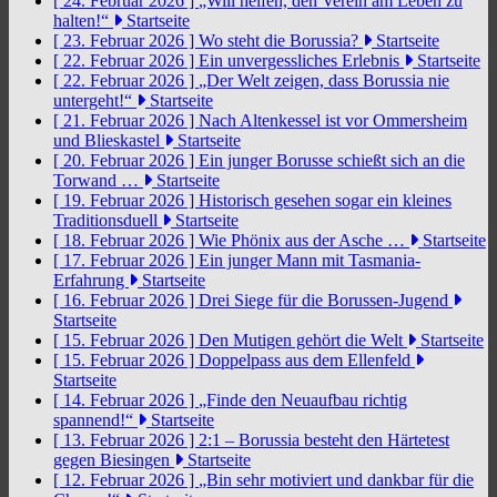
[ 24. Februar 2026 ]
„Will helfen, den Verein am Leben zu
halten!“
Startseite
[ 23. Februar 2026 ]
Wo steht die Borussia?
Startseite
[ 22. Februar 2026 ]
Ein unvergessliches Erlebnis
Startseite
[ 22. Februar 2026 ]
„Der Welt zeigen, dass Borussia nie
untergeht!“
Startseite
[ 21. Februar 2026 ]
Nach Altenkessel ist vor Ommersheim
und Blieskastel
Startseite
[ 20. Februar 2026 ]
Ein junger Borusse schießt sich an die
Torwand …
Startseite
[ 19. Februar 2026 ]
Historisch gesehen sogar ein kleines
Traditionsduell
Startseite
[ 18. Februar 2026 ]
Wie Phönix aus der Asche …
Startseite
[ 17. Februar 2026 ]
Ein junger Mann mit Tasmania-
Erfahrung
Startseite
[ 16. Februar 2026 ]
Drei Siege für die Borussen-Jugend
Startseite
[ 15. Februar 2026 ]
Den Mutigen gehört die Welt
Startseite
[ 15. Februar 2026 ]
Doppelpass aus dem Ellenfeld
Startseite
[ 14. Februar 2026 ]
„Finde den Neuaufbau richtig
spannend!“
Startseite
[ 13. Februar 2026 ]
2:1 – Borussia besteht den Härtetest
gegen Biesingen
Startseite
[ 12. Februar 2026 ]
„Bin sehr motiviert und dankbar für die