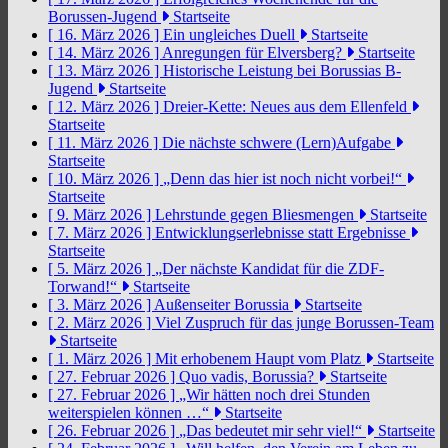
Borussen-Jugend
Startseite
[ 16. März 2026 ]
Ein ungleiches Duell
Startseite
[ 14. März 2026 ]
Anregungen für Elversberg?
Startseite
[ 13. März 2026 ]
Historische Leistung bei Borussias B-
Jugend
Startseite
[ 12. März 2026 ]
Dreier-Kette: Neues aus dem Ellenfeld
Startseite
[ 11. März 2026 ]
Die nächste schwere (Lern)Aufgabe
Startseite
[ 10. März 2026 ]
„Denn das hier ist noch nicht vorbei!“
Startseite
[ 9. März 2026 ]
Lehrstunde gegen Bliesmengen
Startseite
[ 7. März 2026 ]
Entwicklungserlebnisse statt Ergebnisse
Startseite
[ 5. März 2026 ]
„Der nächste Kandidat für die ZDF-
Torwand!“
Startseite
[ 3. März 2026 ]
Außenseiter Borussia
Startseite
[ 2. März 2026 ]
Viel Zuspruch für das junge Borussen-Team
Startseite
[ 1. März 2026 ]
Mit erhobenem Haupt vom Platz
Startseite
[ 27. Februar 2026 ]
Quo vadis, Borussia?
Startseite
[ 27. Februar 2026 ]
„Wir hätten noch drei Stunden
weiterspielen können …“
Startseite
[ 26. Februar 2026 ]
„Das bedeutet mir sehr viel!“
Startseite