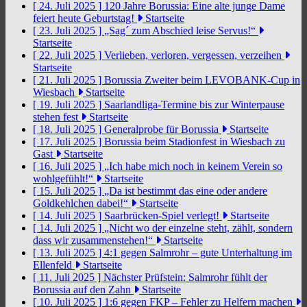
[ 24. Juli 2025 ]
120 Jahre Borussia: Eine alte junge Dame
feiert heute Geburtstag!
Startseite
[ 23. Juli 2025 ]
„Sag´ zum Abschied leise Servus!“
Startseite
[ 22. Juli 2025 ]
Verlieben, verloren, vergessen, verzeihen
Startseite
[ 21. Juli 2025 ]
Borussia Zweiter beim LEVOBANK-Cup in
Wiesbach
Startseite
[ 19. Juli 2025 ]
Saarlandliga-Termine bis zur Winterpause
stehen fest
Startseite
[ 18. Juli 2025 ]
Generalprobe für Borussia
Startseite
[ 17. Juli 2025 ]
Borussia beim Stadionfest in Wiesbach zu
Gast
Startseite
[ 16. Juli 2025 ]
„Ich habe mich noch in keinem Verein so
wohlgefühlt!“
Startseite
[ 15. Juli 2025 ]
„Da ist bestimmt das eine oder andere
Goldkehlchen dabei!“
Startseite
[ 14. Juli 2025 ]
Saarbrücken-Spiel verlegt!
Startseite
[ 14. Juli 2025 ]
„Nicht wo der einzelne steht, zählt, sondern
dass wir zusammenstehen!“
Startseite
[ 13. Juli 2025 ]
4:1 gegen Salmrohr – gute Unterhaltung im
Ellenfeld
Startseite
[ 11. Juli 2025 ]
Nächster Prüfstein: Salmrohr fühlt der
Borussia auf den Zahn
Startseite
[ 10. Juli 2025 ]
1:6 gegen FKP – Fehler zu Helfern machen