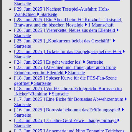
Startseite
[ 29. Juni 2025 ]
Nächste Testspiel-Ausfahrt: Holz-
Wahlschied
Startseite
[ 28. Juni 2025 ]
Ein Abend beim FC Kutzhof – Testspiel,
Bratwurst und ein bisschen Nostalgie
1.Mannschaft
[ 26. Juni 2025 ]
Viererkette: Neues aus dem Ellenfeld
Startseite
[ 25. Juni 2025 ]
„Konkurrenz belebt das Geschäft!“
Startseite
[ 25. Juni 2025 ]
Tickets für das Doppelgastspiel des FCS
Startseite
[ 24. Juni 2025 ]
Es geht wieder los!
Startseite
[ 23. Juni 2025 ]
Abschied und Trauer, aber auch frohe
Erinnerungen im Ellenfeld
Startseite
[ 18. Juni 2025 ]
Spieser Kurve für die FCS-Fan-Szene
geöffnet
Startseite
[ 18. Juni 2025 ]
Vor 60 Jahren: Erfolgreiche Borussen im
„kicker“-Ranking
Startseite
[ 17. Juni 2025 ]
Eine Eiche für Borussias Abwehrzentrum
Startseite
[ 16. Juni 2025 ]
Borussia bekommt das Eröffnungsspiel!
Startseite
[ 14. Juni 2025 ]
75 Jahre Gerd Zewe – happy birthay!
Startseite
[ 13. Juni 2025 ]
Annemarie und Nino Fontanin: Zeitlebens