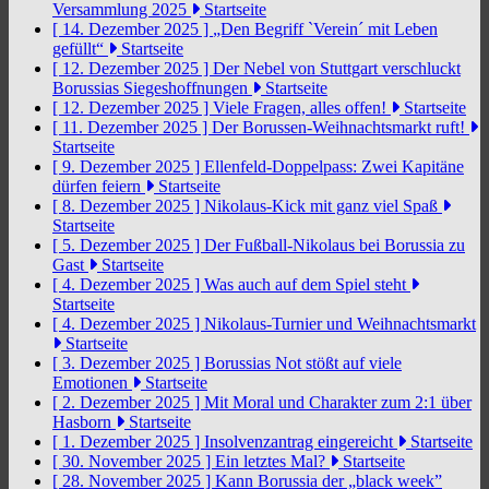
Versammlung 2025
Startseite
[ 14. Dezember 2025 ]
„Den Begriff `Verein´ mit Leben
gefüllt“
Startseite
[ 12. Dezember 2025 ]
Der Nebel von Stuttgart verschluckt
Borussias Siegeshoffnungen
Startseite
[ 12. Dezember 2025 ]
Viele Fragen, alles offen!
Startseite
[ 11. Dezember 2025 ]
Der Borussen-Weihnachtsmarkt ruft!
Startseite
[ 9. Dezember 2025 ]
Ellenfeld-Doppelpass: Zwei Kapitäne
dürfen feiern
Startseite
[ 8. Dezember 2025 ]
Nikolaus-Kick mit ganz viel Spaß
Startseite
[ 5. Dezember 2025 ]
Der Fußball-Nikolaus bei Borussia zu
Gast
Startseite
[ 4. Dezember 2025 ]
Was auch auf dem Spiel steht
Startseite
[ 4. Dezember 2025 ]
Nikolaus-Turnier und Weihnachtsmarkt
Startseite
[ 3. Dezember 2025 ]
Borussias Not stößt auf viele
Emotionen
Startseite
[ 2. Dezember 2025 ]
Mit Moral und Charakter zum 2:1 über
Hasborn
Startseite
[ 1. Dezember 2025 ]
Insolvenzantrag eingereicht
Startseite
[ 30. November 2025 ]
Ein letztes Mal?
Startseite
[ 28. November 2025 ]
Kann Borussia der „black week”