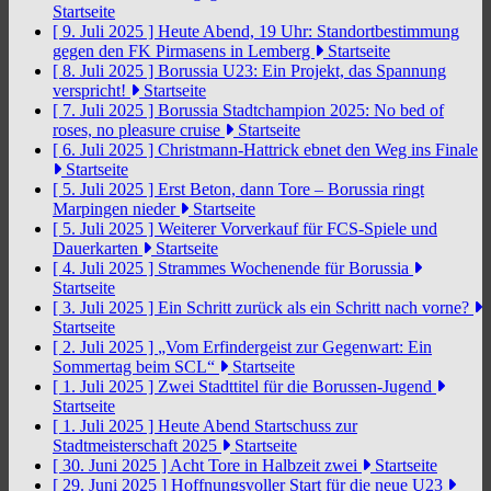
Startseite
[ 9. Juli 2025 ]
Heute Abend, 19 Uhr: Standortbestimmung
gegen den FK Pirmasens in Lemberg
Startseite
[ 8. Juli 2025 ]
Borussia U23: Ein Projekt, das Spannung
verspricht!
Startseite
[ 7. Juli 2025 ]
Borussia Stadtchampion 2025: No bed of
roses, no pleasure cruise
Startseite
[ 6. Juli 2025 ]
Christmann-Hattrick ebnet den Weg ins Finale
Startseite
[ 5. Juli 2025 ]
Erst Beton, dann Tore – Borussia ringt
Marpingen nieder
Startseite
[ 5. Juli 2025 ]
Weiterer Vorverkauf für FCS-Spiele und
Dauerkarten
Startseite
[ 4. Juli 2025 ]
Strammes Wochenende für Borussia
Startseite
[ 3. Juli 2025 ]
Ein Schritt zurück als ein Schritt nach vorne?
Startseite
[ 2. Juli 2025 ]
„Vom Erfindergeist zur Gegenwart: Ein
Sommertag beim SCL“
Startseite
[ 1. Juli 2025 ]
Zwei Stadttitel für die Borussen-Jugend
Startseite
[ 1. Juli 2025 ]
Heute Abend Startschuss zur
Stadtmeisterschaft 2025
Startseite
[ 30. Juni 2025 ]
Acht Tore in Halbzeit zwei
Startseite
[ 29. Juni 2025 ]
Hoffnungsvoller Start für die neue U23