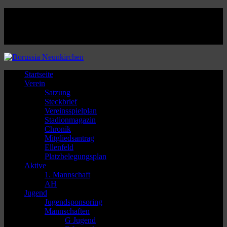
Facebook
Twitter
Instagram
Youtube
Startseite
Verein
Satzung
Steckbrief
Vereinsspielplan
Stadionmagazin
Chronik
Mitgliedsantrag
Ellenfeld
Platzbelegungsplan
Aktive
1. Mannschaft
AH
Jugend
Jugendsponsoring
Mannschaften
G Jugend