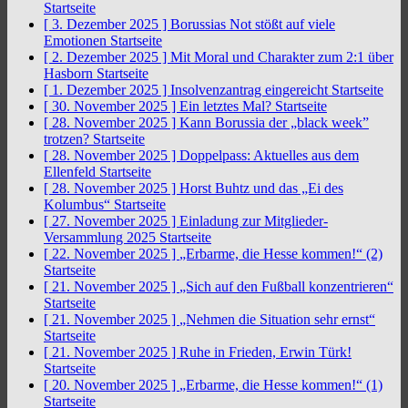
Startseite
[ 3. Dezember 2025 ]
Borussias Not stößt auf viele
Emotionen
Startseite
[ 2. Dezember 2025 ]
Mit Moral und Charakter zum 2:1 über
Hasborn
Startseite
[ 1. Dezember 2025 ]
Insolvenzantrag eingereicht
Startseite
[ 30. November 2025 ]
Ein letztes Mal?
Startseite
[ 28. November 2025 ]
Kann Borussia der „black week”
trotzen?
Startseite
[ 28. November 2025 ]
Doppelpass: Aktuelles aus dem
Ellenfeld
Startseite
[ 28. November 2025 ]
Horst Buhtz und das „Ei des
Kolumbus“
Startseite
[ 27. November 2025 ]
Einladung zur Mitglieder-
Versammlung 2025
Startseite
[ 22. November 2025 ]
„Erbarme, die Hesse kommen!“ (2)
Startseite
[ 21. November 2025 ]
„Sich auf den Fußball konzentrieren“
Startseite
[ 21. November 2025 ]
„Nehmen die Situation sehr ernst“
Startseite
[ 21. November 2025 ]
Ruhe in Frieden, Erwin Türk!
Startseite
[ 20. November 2025 ]
„Erbarme, die Hesse kommen!“ (1)
Startseite