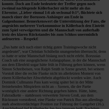
konnte. Doch am Ende bedeutete der Treffer gegen noch
zweimal nachlegende Köllerbacher nicht mehr als das
Ehrentor. „Lieber einmal 1:6 als sechsmal 0:1“, flüchtete sich
manch einer der Borussen-Anhänger am Ende in
Galgenhumor. Bemerkenswert die Unterstützung der Fans, die
angesichts mehrerer Vorkommnisse in Köllerbach den Eintritt
zum Spiel verweigerten und die Mannschaft von außerhalb
trotz des klaren Rückstandes bis zum Schluss unermüdich
anfeuerten – Respekt!
„Das hatte sich nach einer richtig guten Trainingswoche nicht
angedeutet“, war Christian Schübelin unangenehm überrascht, denn
so hatte er seine Mannschaft bislang noch nicht erlebt. Borussias
Coach sah eine ausgeglichene Anfangsphase, in der die Mannschaft
aus dem Ellenfeld sogar hätte früh in Führung gehen können, wenn
Simon Schreibeisen, von Ralph Smith in Szene gesetzt, bei seinem
Vorstoß über die rechte Flanke nicht im allerletzten Moment von
einem Köllerbacher Abwehrbein abgeblockt worden wäre. Auch
Dominik Cullmanns Pass kam wenig später bei in der Mitte
freistehenden Mitspielern nicht an – Szenen, die der Partie
womöglich eine andere Richtung gegeben hätten. Hätte, hätte,
Fahrradkette – stattdessen verwertete Steven Groß, aus dem
Rückraum vorstoßend, eine Flanke von Patrick Bus aus allerdings
stark abseitsverdächtiger Position zur Führung der Gastgeber (16.).
Anschließend lief Köllerbachs Jan Issa langsam heiß: Nachdem