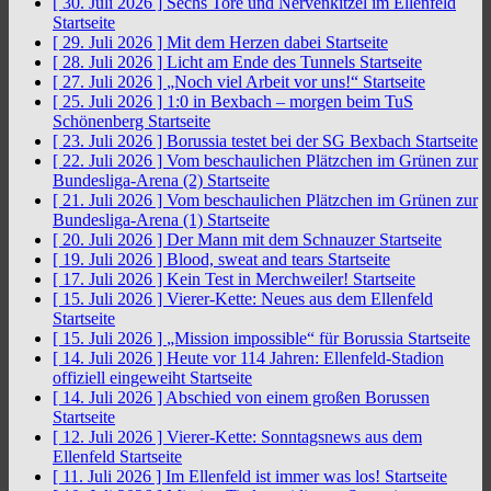
[ 30. Juli 2026 ]
Sechs Tore und Nervenkitzel im Ellenfeld
Startseite
[ 29. Juli 2026 ]
Mit dem Herzen dabei
Startseite
[ 28. Juli 2026 ]
Licht am Ende des Tunnels
Startseite
[ 27. Juli 2026 ]
„Noch viel Arbeit vor uns!“
Startseite
[ 25. Juli 2026 ]
1:0 in Bexbach – morgen beim TuS
Schönenberg
Startseite
[ 23. Juli 2026 ]
Borussia testet bei der SG Bexbach
Startseite
[ 22. Juli 2026 ]
Vom beschaulichen Plätzchen im Grünen zur
Bundesliga-Arena (2)
Startseite
[ 21. Juli 2026 ]
Vom beschaulichen Plätzchen im Grünen zur
Bundesliga-Arena (1)
Startseite
[ 20. Juli 2026 ]
Der Mann mit dem Schnauzer
Startseite
[ 19. Juli 2026 ]
Blood, sweat and tears
Startseite
[ 17. Juli 2026 ]
Kein Test in Merchweiler!
Startseite
[ 15. Juli 2026 ]
Vierer-Kette: Neues aus dem Ellenfeld
Startseite
[ 15. Juli 2026 ]
„Mission impossible“ für Borussia
Startseite
[ 14. Juli 2026 ]
Heute vor 114 Jahren: Ellenfeld-Stadion
offiziell eingeweiht
Startseite
[ 14. Juli 2026 ]
Abschied von einem großen Borussen
Startseite
[ 12. Juli 2026 ]
Vierer-Kette: Sonntagsnews aus dem
Ellenfeld
Startseite
[ 11. Juli 2026 ]
Im Ellenfeld ist immer was los!
Startseite