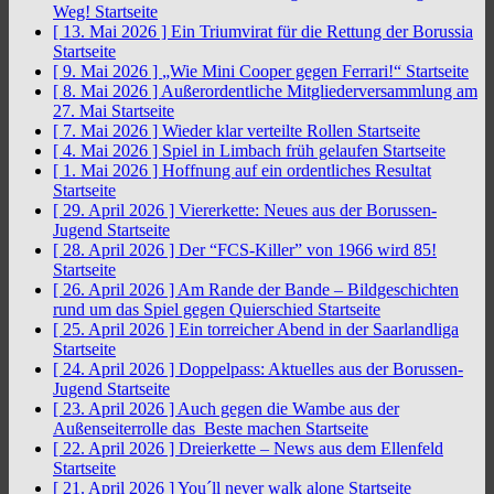
Weg!
Startseite
[ 13. Mai 2026 ]
Ein Triumvirat für die Rettung der Borussia
Startseite
[ 9. Mai 2026 ]
„Wie Mini Cooper gegen Ferrari!“
Startseite
[ 8. Mai 2026 ]
Außerordentliche Mitgliederversammlung am
27. Mai
Startseite
[ 7. Mai 2026 ]
Wieder klar verteilte Rollen
Startseite
[ 4. Mai 2026 ]
Spiel in Limbach früh gelaufen
Startseite
[ 1. Mai 2026 ]
Hoffnung auf ein ordentliches Resultat
Startseite
[ 29. April 2026 ]
Viererkette: Neues aus der Borussen-
Jugend
Startseite
[ 28. April 2026 ]
Der “FCS-Killer” von 1966 wird 85!
Startseite
[ 26. April 2026 ]
Am Rande der Bande – Bildgeschichten
rund um das Spiel gegen Quierschied
Startseite
[ 25. April 2026 ]
Ein torreicher Abend in der Saarlandliga
Startseite
[ 24. April 2026 ]
Doppelpass: Aktuelles aus der Borussen-
Jugend
Startseite
[ 23. April 2026 ]
Auch gegen die Wambe aus der
Außenseiterrolle das Beste machen
Startseite
[ 22. April 2026 ]
Dreierkette – News aus dem Ellenfeld
Startseite
[ 21. April 2026 ]
You´ll never walk alone
Startseite