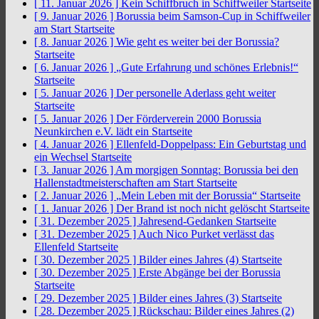
[ 11. Januar 2026 ]
Kein Schiffbruch in Schiffweiler
Startseite
[ 9. Januar 2026 ]
Borussia beim Samson-Cup in Schiffweiler
am Start
Startseite
[ 8. Januar 2026 ]
Wie geht es weiter bei der Borussia?
Startseite
[ 6. Januar 2026 ]
„Gute Erfahrung und schönes Erlebnis!“
Startseite
[ 5. Januar 2026 ]
Der personelle Aderlass geht weiter
Startseite
[ 5. Januar 2026 ]
Der Förderverein 2000 Borussia
Neunkirchen e.V. lädt ein
Startseite
[ 4. Januar 2026 ]
Ellenfeld-Doppelpass: Ein Geburtstag und
ein Wechsel
Startseite
[ 3. Januar 2026 ]
Am morgigen Sonntag: Borussia bei den
Hallenstadtmeisterschaften am Start
Startseite
[ 2. Januar 2026 ]
„Mein Leben mit der Borussia“
Startseite
[ 1. Januar 2026 ]
Der Brand ist noch nicht gelöscht
Startseite
[ 31. Dezember 2025 ]
Jahresend-Gedanken
Startseite
[ 31. Dezember 2025 ]
Auch Nico Purket verlässt das
Ellenfeld
Startseite
[ 30. Dezember 2025 ]
Bilder eines Jahres (4)
Startseite
[ 30. Dezember 2025 ]
Erste Abgänge bei der Borussia
Startseite
[ 29. Dezember 2025 ]
Bilder eines Jahres (3)
Startseite
[ 28. Dezember 2025 ]
Rückschau: Bilder eines Jahres (2)