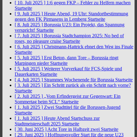
[ 10. Juli 2025 ]
1:6 gegen FKP – Fehler zu Helfern machen
Startseite
[ 9. Juli 2025 ]
Heute Abend, 19 Uhr: Standortbestimmung
gegen den FK Pirmasens in Lemberg
Startseite
[ 8. Juli 2025 ]
Borussia U23: Ein Projekt, das Spannung
verspricht!
Startseite
[ 7. Juli 2025 ]
Borussia Stadtchampion 2025: No bed of
roses, no pleasure cruise
Startseite
[ 6. Juli 2025 ]
Christmann-Hattrick ebnet den Weg ins Finale
Startseite
[ 5. Juli 2025 ]
Erst Beton, dann Tore – Borussia ringt
Marpingen nieder
Startseite
[ 5. Juli 2025 ]
Weiterer Vorverkauf für FCS-Spiele und
Dauerkarten
Startseite
[ 4. Juli 2025 ]
Strammes Wochenende für Borussia
Startseite
[ 3. Juli 2025 ]
Ein Schritt zurück als ein Schritt nach vorne?
Startseite
[ 2. Juli 2025 ]
„Vom Erfindergeist zur Gegenwart: Ein
Sommertag beim SCL“
Startseite
[ 1. Juli 2025 ]
Zwei Stadttitel für die Borussen-Jugend
Startseite
[ 1. Juli 2025 ]
Heute Abend Startschuss zur
Stadtmeisterschaft 2025
Startseite
[ 30. Juni 2025 ]
Acht Tore in Halbzeit zwei
Startseite
[ 29. Juni 2025 ]
Hoffnungsvoller Start für die neue U23