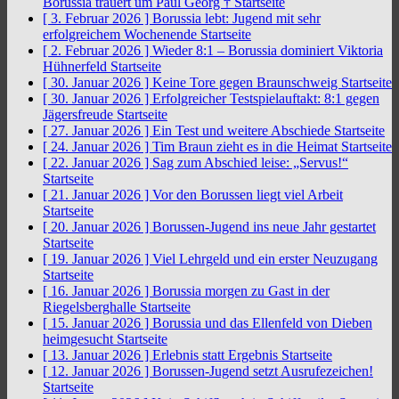
Borussia trauert um Paul Georg †
Startseite
[ 3. Februar 2026 ]
Borussia lebt: Jugend mit sehr
erfolgreichem Wochenende
Startseite
[ 2. Februar 2026 ]
Wieder 8:1 – Borussia dominiert Viktoria
Hühnerfeld
Startseite
[ 30. Januar 2026 ]
Keine Tore gegen Braunschweig
Startseite
[ 30. Januar 2026 ]
Erfolgreicher Testspielauftakt: 8:1 gegen
Jägersfreude
Startseite
[ 27. Januar 2026 ]
Ein Test und weitere Abschiede
Startseite
[ 24. Januar 2026 ]
Tim Braun zieht es in die Heimat
Startseite
[ 22. Januar 2026 ]
Sag zum Abschied leise: „Servus!“
Startseite
[ 21. Januar 2026 ]
Vor den Borussen liegt viel Arbeit
Startseite
[ 20. Januar 2026 ]
Borussen-Jugend ins neue Jahr gestartet
Startseite
[ 19. Januar 2026 ]
Viel Lehrgeld und ein erster Neuzugang
Startseite
[ 16. Januar 2026 ]
Borussia morgen zu Gast in der
Riegelsberghalle
Startseite
[ 15. Januar 2026 ]
Borussia und das Ellenfeld von Dieben
heimgesucht
Startseite
[ 13. Januar 2026 ]
Erlebnis statt Ergebnis
Startseite
[ 12. Januar 2026 ]
Borussen-Jugend setzt Ausrufezeichen!
Startseite