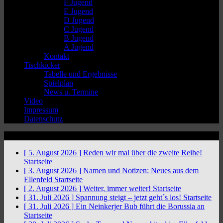
F Jugend
E Jugend
D Jugend
C Jugend
B Jugend
A Jugend
Kontakt
Tischkicker
Tabelle und Ergebnisse
Spielplan
News u. Termine
Video
Impressum
Datenschutz
News Ticker
[ 5. August 2026 ]
Reden wir mal über die zweite Reihe!
Startseite
[ 3. August 2026 ]
Namen und Notizen: Neues aus dem
Ellenfeld
Startseite
[ 2. August 2026 ]
Weiter, immer weiter!
Startseite
[ 31. Juli 2026 ]
Spannung steigt – jetzt geht´s los!
Startseite
[ 31. Juli 2026 ]
Ein Neinkerjer Bub führt die Borussia an
Startseite