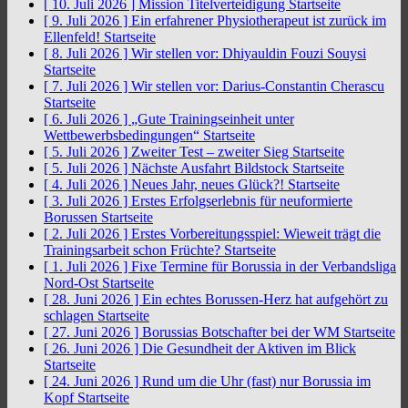
[ 10. Juli 2026 ]
Mission Titelverteidigung
Startseite
[ 9. Juli 2026 ]
Ein erfahrener Physiotherapeut ist zurück im
Ellenfeld!
Startseite
[ 8. Juli 2026 ]
Wir stellen vor: Dhiyauldin Fouzi Souysi
Startseite
[ 7. Juli 2026 ]
Wir stellen vor: Darius-Constantin Cherascu
Startseite
[ 6. Juli 2026 ]
„Gute Trainingseinheit unter
Wettbewerbsbedingungen“
Startseite
[ 5. Juli 2026 ]
Zweiter Test – zweiter Sieg
Startseite
[ 5. Juli 2026 ]
Nächste Ausfahrt Bildstock
Startseite
[ 4. Juli 2026 ]
Neues Jahr, neues Glück?!
Startseite
[ 3. Juli 2026 ]
Erstes Erfolgserlebnis für neuformierte
Borussen
Startseite
[ 2. Juli 2026 ]
Erstes Vorbereitungsspiel: Wieweit trägt die
Trainingsarbeit schon Früchte?
Startseite
[ 1. Juli 2026 ]
Fixe Termine für Borussia in der Verbandsliga
Nord-Ost
Startseite
[ 28. Juni 2026 ]
Ein echtes Borussen-Herz hat aufgehört zu
schlagen
Startseite
[ 27. Juni 2026 ]
Borussias Botschafter bei der WM
Startseite
[ 26. Juni 2026 ]
Die Gesundheit der Aktiven im Blick
Startseite
[ 24. Juni 2026 ]
Rund um die Uhr (fast) nur Borussia im
Kopf
Startseite