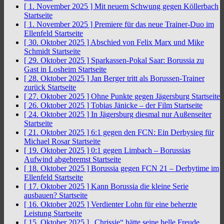
[ 1. November 2025 ]
Mit neuem Schwung gegen Köllerbach
Startseite
[ 1. November 2025 ]
Premiere für das neue Trainer-Duo im
Ellenfeld
Startseite
[ 30. Oktober 2025 ]
Abschied von Felix Marx und Mike
Schmidt
Startseite
[ 29. Oktober 2025 ]
Sparkassen-Pokal Saar: Borussia zu
Gast in Losheim
Startseite
[ 28. Oktober 2025 ]
Jan Berger tritt als Borussen-Trainer
zurück
Startseite
[ 27. Oktober 2025 ]
Ohne Punkte gegen Jägersburg
Startseite
[ 26. Oktober 2025 ]
Tobias Jänicke – der Film
Startseite
[ 24. Oktober 2025 ]
In Jägersburg diesmal nur Außenseiter
Startseite
[ 21. Oktober 2025 ]
6:1 gegen den FCN: Ein Derbysieg für
Michael Rosar
Startseite
[ 19. Oktober 2025 ]
0:1 gegen Limbach – Borussias
Aufwind abgebremst
Startseite
[ 18. Oktober 2025 ]
Borussia gegen FCN 21 – Derbytime im
Ellenfeld
Startseite
[ 17. Oktober 2025 ]
Kann Borussia die kleine Serie
ausbauen?
Startseite
[ 16. Oktober 2025 ]
Verdienter Lohn für eine beherzte
Leistung
Startseite
[ 15. Oktober 2025 ]
„Chrissie“ hätte seine helle Freude