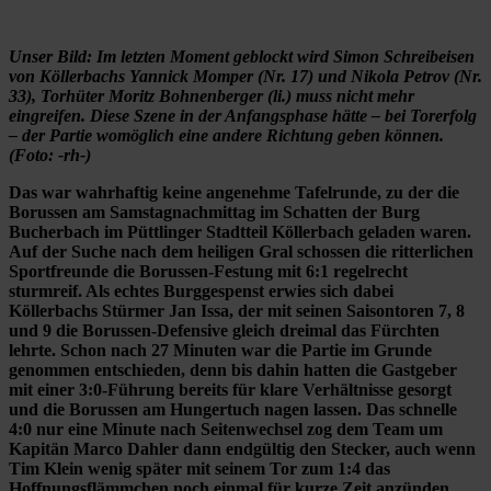
Unser Bild: Im letzten Moment geblockt wird Simon Schreibeisen
von Köllerbachs Yannick Momper (Nr. 17) und Nikola Petrov (Nr.
33), Torhüter Moritz Bohnenberger (li.) muss nicht mehr
eingreifen. Diese Szene in der Anfangsphase hätte – bei Torerfolg
– der Partie womöglich eine andere Richtung geben können.
(Foto: -rh-)
Das war wahrhaftig keine angenehme Tafelrunde, zu der die
Borussen am Samstagnachmittag im Schatten der Burg
Bucherbach im Püttlinger Stadtteil Köllerbach geladen waren.
Auf der Suche nach dem heiligen Gral schossen die ritterlichen
Sportfreunde die Borussen-Festung mit 6:1 regelrecht
sturmreif. Als echtes Burggespenst erwies sich dabei
Köllerbachs Stürmer Jan Issa, der mit seinen Saisontoren 7, 8
und 9 die Borussen-Defensive gleich dreimal das Fürchten
lehrte. Schon nach 27 Minuten war die Partie im Grunde
genommen entschieden, denn bis dahin hatten die Gastgeber
mit einer 3:0-Führung bereits für klare Verhältnisse gesorgt
und die Borussen am Hungertuch nagen lassen. Das schnelle
4:0 nur eine Minute nach Seitenwechsel zog dem Team um
Kapitän Marco Dahler dann endgültig den Stecker, auch wenn
Tim Klein wenig später mit seinem Tor zum 1:4 das
Hoffnungsflämmchen noch einmal für kurze Zeit anzünden