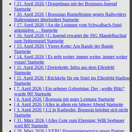
[ 21. April 2026 ]
Doppelpass mit der Borussen-Jugend
Startseite
[ 20. April 2026 ]
Borussias Rumpftruppe gegen Ballweilers
Ballermänner überfordert
Startseite
[ 17. April 2026 ]
An die Leistung vom Schwalbach-Spiel
anknüpfen …
Startseite
[ 16. April 2026 ]
C-Jugend erwartet die JSG Mandelbachtal
zum Spitzenspiel
Startseite
[ 15. April 2026 ]
Vierer-Kette: Am Rande der Bande
Startseite
[ 14. April 2026 ]
Es geht weiter, immer weiter, immer weiter
voran!
Startseite
[ 11. April 2026 ]
Dreierkette: Infos aus dem Ellenfeld
Startseite
[ 11. April 2026 ]
Rückkehr für ein Spiel ins Ellenfeld-Stadion
Startseite
[ 7. April 2026 ]
Ein seltener Geburtstag: Der „weiße Blitz“
wurde 90!
Startseite
[ 6. April 2026 ]
Borussia mit guter Leistung
Startseite
[ 4. April 2026 ]
Alles in allem ein bitterer Abend
Startseite
[ 3. April 2026 ]
1:2 in Karlsruhe: Borussia belohnt sich nicht
Startseite
[ 31. März 2026 ]
Alles Gute zum Ehrentag: Willi Seebauer
wird 80!
Startseite
[ 29. März 2026 ]
VEBU Hausmeisterservice neuer Partner