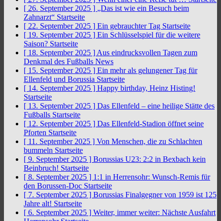
[ 26. September 2025 ]
„Das ist wie ein Besuch beim
Zahnarzt“
Startseite
[ 22. September 2025 ]
Ein gebrauchter Tag
Startseite
[ 19. September 2025 ]
Ein Schlüsselspiel für die weitere
Saison?
Startseite
[ 18. September 2025 ]
Aus eindrucksvollen Tagen zum
Denkmal des Fußballs
News
[ 15. September 2025 ]
Ein mehr als gelungener Tag für
Ellenfeld und Borussia
Startseite
[ 14. September 2025 ]
Happy birthday, Heinz Histing!
Startseite
[ 13. September 2025 ]
Das Ellenfeld – eine heilige Stätte des
Fußballs
Startseite
[ 12. September 2025 ]
Das Ellenfeld-Stadion öffnet seine
Pforten
Startseite
[ 11. September 2025 ]
Von Menschen, die zu Schlachten
bummeln
Startseite
[ 9. September 2025 ]
Borussias U23: 2:2 in Bexbach kein
Beinbruch!
Startseite
[ 8. September 2025 ]
1:1 in Herrensohr: Wunsch-Remis für
den Borussen-Doc
Startseite
[ 7. September 2025 ]
Borussias Finalgegner von 1959 ist 125
Jahre alt!
Startseite
[ 6. September 2025 ]
Weiter, immer weiter: Nächste Ausfahrt