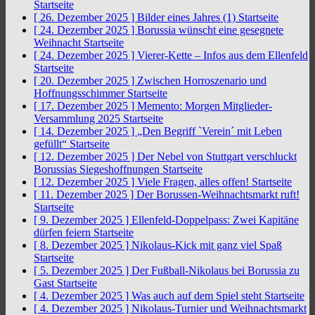
Startseite
[ 26. Dezember 2025 ]
Bilder eines Jahres (1)
Startseite
[ 24. Dezember 2025 ]
Borussia wünscht eine gesegnete
Weihnacht
Startseite
[ 24. Dezember 2025 ]
Vierer-Kette – Infos aus dem Ellenfeld
Startseite
[ 20. Dezember 2025 ]
Zwischen Horroszenario und
Hoffnungsschimmer
Startseite
[ 17. Dezember 2025 ]
Memento: Morgen Mitglieder-
Versammlung 2025
Startseite
[ 14. Dezember 2025 ]
„Den Begriff `Verein´ mit Leben
gefüllt“
Startseite
[ 12. Dezember 2025 ]
Der Nebel von Stuttgart verschluckt
Borussias Siegeshoffnungen
Startseite
[ 12. Dezember 2025 ]
Viele Fragen, alles offen!
Startseite
[ 11. Dezember 2025 ]
Der Borussen-Weihnachtsmarkt ruft!
Startseite
[ 9. Dezember 2025 ]
Ellenfeld-Doppelpass: Zwei Kapitäne
dürfen feiern
Startseite
[ 8. Dezember 2025 ]
Nikolaus-Kick mit ganz viel Spaß
Startseite
[ 5. Dezember 2025 ]
Der Fußball-Nikolaus bei Borussia zu
Gast
Startseite
[ 4. Dezember 2025 ]
Was auch auf dem Spiel steht
Startseite
[ 4. Dezember 2025 ]
Nikolaus-Turnier und Weihnachtsmarkt