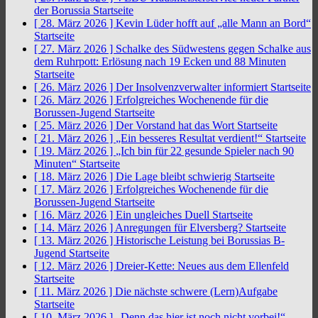
der Borussia
Startseite
[ 28. März 2026 ]
Kevin Lüder hofft auf „alle Mann an Bord“
Startseite
[ 27. März 2026 ]
Schalke des Südwestens gegen Schalke aus
dem Ruhrpott: Erlösung nach 19 Ecken und 88 Minuten
Startseite
[ 26. März 2026 ]
Der Insolvenzverwalter informiert
Startseite
[ 26. März 2026 ]
Erfolgreiches Wochenende für die
Borussen-Jugend
Startseite
[ 25. März 2026 ]
Der Vorstand hat das Wort
Startseite
[ 21. März 2026 ]
„Ein besseres Resultat verdient!“
Startseite
[ 19. März 2026 ]
„Ich bin für 22 gesunde Spieler nach 90
Minuten“
Startseite
[ 18. März 2026 ]
Die Lage bleibt schwierig
Startseite
[ 17. März 2026 ]
Erfolgreiches Wochenende für die
Borussen-Jugend
Startseite
[ 16. März 2026 ]
Ein ungleiches Duell
Startseite
[ 14. März 2026 ]
Anregungen für Elversberg?
Startseite
[ 13. März 2026 ]
Historische Leistung bei Borussias B-
Jugend
Startseite
[ 12. März 2026 ]
Dreier-Kette: Neues aus dem Ellenfeld
Startseite
[ 11. März 2026 ]
Die nächste schwere (Lern)Aufgabe
Startseite
[ 10. März 2026 ]
„Denn das hier ist noch nicht vorbei!“