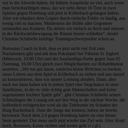
wir in der Abwehr haben, für höhere Ansprüche zu viel, auch wenn
man berücksichtigen muss, das wir zehn dieser 16 Tore in zwei
Spielen gegen Homburg und jetzt in Köllerbach gefangen haben.
Aber wir erlauben dem Gegner durch einfache Fehler zu häufig, aus
wenig viel zu machen. Mindestens die Hälfte aller Gegentore
entstanden aus Kontern. Da stehen wir einfach zu hoch und müssen
in der Rückwärtsbewegung die Räume besser schließen“, deutet
Christian Schübelin künftige Trainingsschwerpunkte schon an.
Borussias Coach ist froh, dass es jetzt nicht viel Zeit zum
Nachdenken gibt und mit dem Pokalspiel bei Viktoria St. Ingbert
(Mittwoch, 19.00 Uhr) und der Saarlandliga-Partie gegen Saar 05
(Samstag, 16.00 Uhr) gleich zwei Möglichkeiten zur Rehabilitation
anstehen. „Wir tun gut daran, zunächst kleine Brötchen zu backen,
unser Lehren aus dem Spiel in Köllerbach zu ziehen und uns darauf
zu konzentrieren, dass wir unsere Leistung abrufen. Dann, aber
auch nur dann haben wir in jedem Spiel eine Siegchance in einer
Spielklasse, in der es viele richtig gute Mannschaften und keine
sogenannten leichten Spiele gibt“, gibt Christian Schübelin seinen
Schützlingen die Losung mit auf den Weg in die nächste Woche, die
hoffentlich erfolgreicher wird als die Tafelrunde im Schatten der
Burg Bucherbach. Dass die Jungs das können, haben sie bereits
bewiesen: Nach dem 2:4 gegen Homburg haben sie eine kleine
Serie gestartet. Das muss auch jetzt wieder das Ziel sein. Also: Kopf
hoch, Borussen, Krone richten und weiter geht´s!
(-jf-)