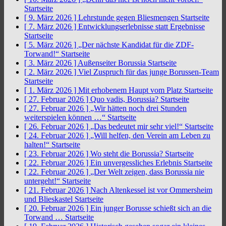
Startseite
[ 9. März 2026 ]
Lehrstunde gegen Bliesmengen
Startseite
[ 7. März 2026 ]
Entwicklungserlebnisse statt Ergebnisse
Startseite
[ 5. März 2026 ]
„Der nächste Kandidat für die ZDF-
Torwand!“
Startseite
[ 3. März 2026 ]
Außenseiter Borussia
Startseite
[ 2. März 2026 ]
Viel Zuspruch für das junge Borussen-Team
Startseite
[ 1. März 2026 ]
Mit erhobenem Haupt vom Platz
Startseite
[ 27. Februar 2026 ]
Quo vadis, Borussia?
Startseite
[ 27. Februar 2026 ]
„Wir hätten noch drei Stunden
weiterspielen können …“
Startseite
[ 26. Februar 2026 ]
„Das bedeutet mir sehr viel!“
Startseite
[ 24. Februar 2026 ]
„Will helfen, den Verein am Leben zu
halten!“
Startseite
[ 23. Februar 2026 ]
Wo steht die Borussia?
Startseite
[ 22. Februar 2026 ]
Ein unvergessliches Erlebnis
Startseite
[ 22. Februar 2026 ]
„Der Welt zeigen, dass Borussia nie
untergeht!“
Startseite
[ 21. Februar 2026 ]
Nach Altenkessel ist vor Ommersheim
und Blieskastel
Startseite
[ 20. Februar 2026 ]
Ein junger Borusse schießt sich an die
Torwand …
Startseite