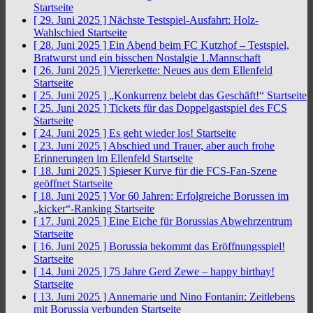
Startseite
[ 29. Juni 2025 ]
Nächste Testspiel-Ausfahrt: Holz-
Wahlschied
Startseite
[ 28. Juni 2025 ]
Ein Abend beim FC Kutzhof – Testspiel,
Bratwurst und ein bisschen Nostalgie
1.Mannschaft
[ 26. Juni 2025 ]
Viererkette: Neues aus dem Ellenfeld
Startseite
[ 25. Juni 2025 ]
„Konkurrenz belebt das Geschäft!“
Startseite
[ 25. Juni 2025 ]
Tickets für das Doppelgastspiel des FCS
Startseite
[ 24. Juni 2025 ]
Es geht wieder los!
Startseite
[ 23. Juni 2025 ]
Abschied und Trauer, aber auch frohe
Erinnerungen im Ellenfeld
Startseite
[ 18. Juni 2025 ]
Spieser Kurve für die FCS-Fan-Szene
geöffnet
Startseite
[ 18. Juni 2025 ]
Vor 60 Jahren: Erfolgreiche Borussen im
„kicker“-Ranking
Startseite
[ 17. Juni 2025 ]
Eine Eiche für Borussias Abwehrzentrum
Startseite
[ 16. Juni 2025 ]
Borussia bekommt das Eröffnungsspiel!
Startseite
[ 14. Juni 2025 ]
75 Jahre Gerd Zewe – happy birthay!
Startseite
[ 13. Juni 2025 ]
Annemarie und Nino Fontanin: Zeitlebens
mit Borussia verbunden
Startseite