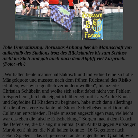
Tolle Unterstützung: Borussias Anhang ließ die Mannschaft von
außerhalb des Stadions trotz des Rückstandes bis zum Schluss
nicht im Stich und gab auch nach dem Abpfiff viel Zuspruch.
(Foto: -rh-)
„Wir hatten heute mannschaftstaktisch und individuell eine zu hohe
Mängelquote und mussten nach dem frühen Rückstand das Risiko
erhöhen, was wir eigentlich verhindern wollten“, bilanzierte
Christian Schübelin und wollte sich selbst dabei nicht von Fehlern
freisprechen: „Ich hatte eigentlich überlegt, mit Lars-André Kaula
und Sayfedine El Khadem zu beginnen, habe mich dann allerdings
für die offensivere Variante mir Simon Schreibeisen und Dominik
Cullmann entschieden. Beide mussten angeschlagen raus, vielleicht
war das eben die falsche Entscheidung.“ Sorgen macht dem Coach
die Defensive, die bislang nur einmal (zum Auftakt gegen Aufsteiger
Marpingen) hinten die Null halten konnte: „16 Gegentore nach
sieben Spielen – das ist, gemessen an der eigentlichen Qualität, wie