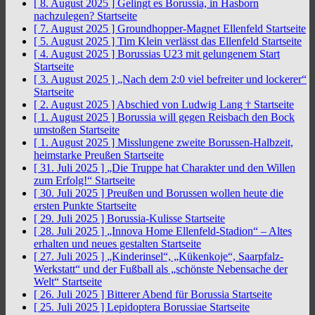
[ 8. August 2025 ]
Gelingt es Borussia, in Hasborn
nachzulegen?
Startseite
[ 7. August 2025 ]
Groundhopper-Magnet Ellenfeld
Startseite
[ 5. August 2025 ]
Tim Klein verlässt das Ellenfeld
Startseite
[ 4. August 2025 ]
Borussias U23 mit gelungenem Start
Startseite
[ 3. August 2025 ]
„Nach dem 2:0 viel befreiter und lockerer“
Startseite
[ 2. August 2025 ]
Abschied von Ludwig Lang †
Startseite
[ 1. August 2025 ]
Borussia will gegen Reisbach den Bock
umstoßen
Startseite
[ 1. August 2025 ]
Misslungene zweite Borussen-Halbzeit,
heimstarke Preußen
Startseite
[ 31. Juli 2025 ]
„Die Truppe hat Charakter und den Willen
zum Erfolg!“
Startseite
[ 30. Juli 2025 ]
Preußen und Borussen wollen heute die
ersten Punkte
Startseite
[ 29. Juli 2025 ]
Borussia-Kulisse
Startseite
[ 28. Juli 2025 ]
„Innova Home Ellenfeld-Stadion“ – Altes
erhalten und neues gestalten
Startseite
[ 27. Juli 2025 ]
„Kinderinsel“, „Kükenkoje“, Saarpfalz-
Werkstatt“ und der Fußball als „schönste Nebensache der
Welt“
Startseite
[ 26. Juli 2025 ]
Bitterer Abend für Borussia
Startseite
[ 25. Juli 2025 ]
Lepidoptera Borussiae
Startseite