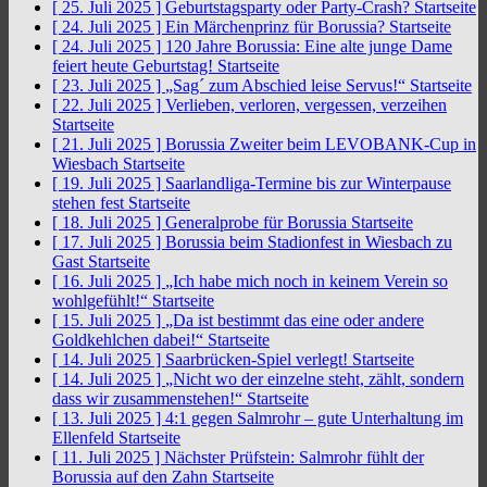
[ 25. Juli 2025 ]
Geburtstagsparty oder Party-Crash?
Startseite
[ 24. Juli 2025 ]
Ein Märchenprinz für Borussia?
Startseite
[ 24. Juli 2025 ]
120 Jahre Borussia: Eine alte junge Dame
feiert heute Geburtstag!
Startseite
[ 23. Juli 2025 ]
„Sag´ zum Abschied leise Servus!“
Startseite
[ 22. Juli 2025 ]
Verlieben, verloren, vergessen, verzeihen
Startseite
[ 21. Juli 2025 ]
Borussia Zweiter beim LEVOBANK-Cup in
Wiesbach
Startseite
[ 19. Juli 2025 ]
Saarlandliga-Termine bis zur Winterpause
stehen fest
Startseite
[ 18. Juli 2025 ]
Generalprobe für Borussia
Startseite
[ 17. Juli 2025 ]
Borussia beim Stadionfest in Wiesbach zu
Gast
Startseite
[ 16. Juli 2025 ]
„Ich habe mich noch in keinem Verein so
wohlgefühlt!“
Startseite
[ 15. Juli 2025 ]
„Da ist bestimmt das eine oder andere
Goldkehlchen dabei!“
Startseite
[ 14. Juli 2025 ]
Saarbrücken-Spiel verlegt!
Startseite
[ 14. Juli 2025 ]
„Nicht wo der einzelne steht, zählt, sondern
dass wir zusammenstehen!“
Startseite
[ 13. Juli 2025 ]
4:1 gegen Salmrohr – gute Unterhaltung im
Ellenfeld
Startseite
[ 11. Juli 2025 ]
Nächster Prüfstein: Salmrohr fühlt der
Borussia auf den Zahn
Startseite