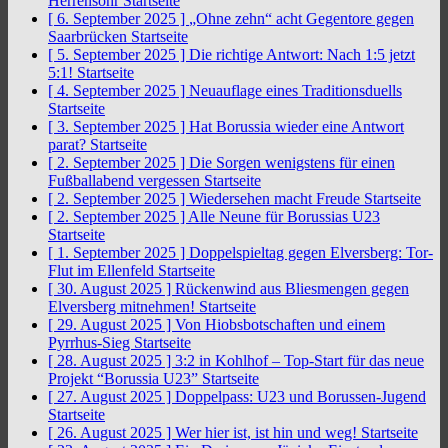
Herrensohr
Startseite
[ 6. September 2025 ]
„Ohne zehn“ acht Gegentore gegen
Saarbrücken
Startseite
[ 5. September 2025 ]
Die richtige Antwort: Nach 1:5 jetzt
5:1!
Startseite
[ 4. September 2025 ]
Neuauflage eines Traditionsduells
Startseite
[ 3. September 2025 ]
Hat Borussia wieder eine Antwort
parat?
Startseite
[ 2. September 2025 ]
Die Sorgen wenigstens für einen
Fußballabend vergessen
Startseite
[ 2. September 2025 ]
Wiedersehen macht Freude
Startseite
[ 2. September 2025 ]
Alle Neune für Borussias U23
Startseite
[ 1. September 2025 ]
Doppelspieltag gegen Elversberg: Tor-
Flut im Ellenfeld
Startseite
[ 30. August 2025 ]
Rückenwind aus Bliesmengen gegen
Elversberg mitnehmen!
Startseite
[ 29. August 2025 ]
Von Hiobsbotschaften und einem
Pyrrhus-Sieg
Startseite
[ 28. August 2025 ]
3:2 in Kohlhof – Top-Start für das neue
Projekt “Borussia U23”
Startseite
[ 27. August 2025 ]
Doppelpass: U23 und Borussen-Jugend
Startseite
[ 26. August 2025 ]
Wer hier ist, ist hin und weg!
Startseite