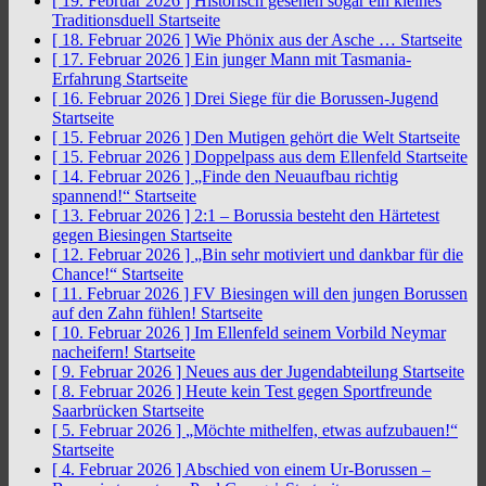
[ 19. Februar 2026 ]
Historisch gesehen sogar ein kleines
Traditionsduell
Startseite
[ 18. Februar 2026 ]
Wie Phönix aus der Asche …
Startseite
[ 17. Februar 2026 ]
Ein junger Mann mit Tasmania-
Erfahrung
Startseite
[ 16. Februar 2026 ]
Drei Siege für die Borussen-Jugend
Startseite
[ 15. Februar 2026 ]
Den Mutigen gehört die Welt
Startseite
[ 15. Februar 2026 ]
Doppelpass aus dem Ellenfeld
Startseite
[ 14. Februar 2026 ]
„Finde den Neuaufbau richtig
spannend!“
Startseite
[ 13. Februar 2026 ]
2:1 – Borussia besteht den Härtetest
gegen Biesingen
Startseite
[ 12. Februar 2026 ]
„Bin sehr motiviert und dankbar für die
Chance!“
Startseite
[ 11. Februar 2026 ]
FV Biesingen will den jungen Borussen
auf den Zahn fühlen!
Startseite
[ 10. Februar 2026 ]
Im Ellenfeld seinem Vorbild Neymar
nacheifern!
Startseite
[ 9. Februar 2026 ]
Neues aus der Jugendabteilung
Startseite
[ 8. Februar 2026 ]
Heute kein Test gegen Sportfreunde
Saarbrücken
Startseite
[ 5. Februar 2026 ]
„Möchte mithelfen, etwas aufzubauen!“
Startseite
[ 4. Februar 2026 ]
Abschied von einem Ur-Borussen –