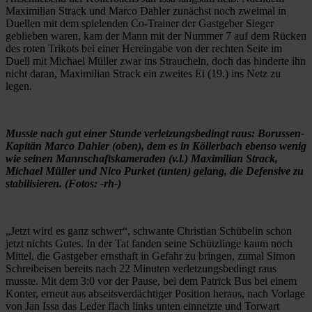
Maximilian Strack und Marco Dahler zunächst noch zweimal in
Duellen mit dem spielenden Co-Trainer der Gastgeber Sieger
geblieben waren, kam der Mann mit der Nummer 7 auf dem Rücken
des roten Trikots bei einer Hereingabe von der rechten Seite im
Duell mit Michael Müller zwar ins Straucheln, doch das hinderte ihn
nicht daran, Maximilian Strack ein zweites Ei (19.) ins Netz zu
legen.
Musste nach gut einer Stunde verletzungsbedingt raus: Borussen-
Kapitän Marco Dahler (oben), dem es in Köllerbach ebenso wenig
wie seinen Mannschaftskameraden (v.l.) Maximilian Strack,
Michael Müller und Nico Purket (unten) gelang, die Defensive zu
stabilisieren. (Fotos: -rh-)
„Jetzt wird es ganz schwer“, schwante Christian Schübelin schon
jetzt nichts Gutes. In der Tat fanden seine Schützlinge kaum noch
Mittel, die Gastgeber ernsthaft in Gefahr zu bringen, zumal Simon
Schreibeisen bereits nach 22 Minuten verletzungsbedingt raus
musste. Mit dem 3:0 vor der Pause, bei dem Patrick Bus bei einem
Konter, erneut aus abseitsverdächtiger Position heraus, nach Vorlage
von Jan Issa das Leder flach links unten einnetzte und Torwart