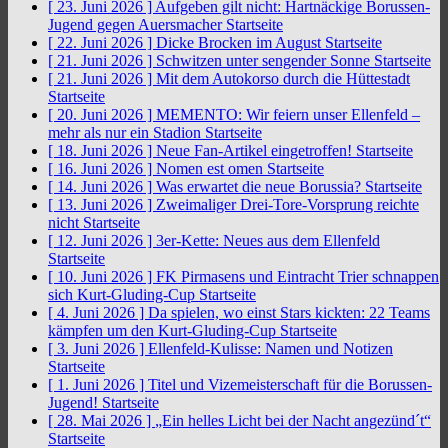
[ 23. Juni 2026 ]
Aufgeben gilt nicht: Hartnäckige Borussen-
Jugend gegen Auersmacher
Startseite
[ 22. Juni 2026 ]
Dicke Brocken im August
Startseite
[ 21. Juni 2026 ]
Schwitzen unter sengender Sonne
Startseite
[ 21. Juni 2026 ]
Mit dem Autokorso durch die Hüttestadt
Startseite
[ 20. Juni 2026 ]
MEMENTO: Wir feiern unser Ellenfeld –
mehr als nur ein Stadion
Startseite
[ 18. Juni 2026 ]
Neue Fan-Artikel eingetroffen!
Startseite
[ 16. Juni 2026 ]
Nomen est omen
Startseite
[ 14. Juni 2026 ]
Was erwartet die neue Borussia?
Startseite
[ 13. Juni 2026 ]
Zweimaliger Drei-Tore-Vorsprung reichte
nicht
Startseite
[ 12. Juni 2026 ]
3er-Kette: Neues aus dem Ellenfeld
Startseite
[ 10. Juni 2026 ]
FK Pirmasens und Eintracht Trier schnappen
sich Kurt-Gluding-Cup
Startseite
[ 4. Juni 2026 ]
Da spielen, wo einst Stars kickten: 22 Teams
kämpfen um den Kurt-Gluding-Cup
Startseite
[ 3. Juni 2026 ]
Ellenfeld-Kulisse: Namen und Notizen
Startseite
[ 1. Juni 2026 ]
Titel und Vizemeisterschaft für die Borussen-
Jugend!
Startseite
[ 28. Mai 2026 ]
„Ein helles Licht bei der Nacht angezünd´t“
Startseite