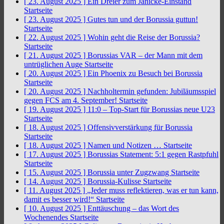
[ 23. August 2025 ]
Ein Dreier zum Jänicke-Einstand
Startseite
[ 23. August 2025 ]
Gutes tun und der Borussia guttun!
Startseite
[ 22. August 2025 ]
Wohin geht die Reise der Borussia?
Startseite
[ 21. August 2025 ]
Borussias VAR – der Mann mit dem
untrüglichen Auge
Startseite
[ 20. August 2025 ]
Ein Phoenix zu Besuch bei Borussia
Startseite
[ 20. August 2025 ]
Nachholtermin gefunden: Jubiläumsspiel
gegen FCS am 4. September!
Startseite
[ 19. August 2025 ]
11:0 – Top-Start für Borussias neue U23
Startseite
[ 18. August 2025 ]
Offensivverstärkung für Borussia
Startseite
[ 18. August 2025 ]
Namen und Notizen …
Startseite
[ 17. August 2025 ]
Borussias Statement: 5:1 gegen Rastpfuhl
Startseite
[ 15. August 2025 ]
Borussia unter Zugzwang
Startseite
[ 14. August 2025 ]
Borussia-Kulisse
Startseite
[ 11. August 2025 ]
„Jeder muss reflektieren, was er tun kann,
damit es besser wird!“
Startseite
[ 10. August 2025 ]
Enttäuschung – das Wort des
Wochenendes
Startseite