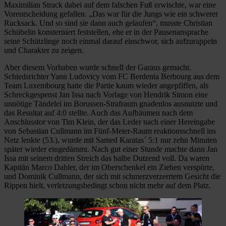
Maximilian Strack dabei auf dem falschen Fuß erwischte, war eine
Vorentscheidung gefallen. „Das war für die Jungs wie ein schwerer
Rucksack. Und so sind sie dann auch gelaufen“, musste Christian
Schübelin konsterniert feststellen, ehe er in der Pausenansprache
seine Schützlinge noch einmal darauf einschwor, sich aufzurappeln
und Charakter zu zeigen.
Aber diesem Vorhaben wurde schnell der Garaus gemacht.
Schiedsrichter Yann Ludovicy vom FC Berdenia Berbourg aus dem
Team Luxembourg hatte die Partie kaum wieder angepfiffen, als
Schreckgespenst Jan Issa nach Vorlage von Hendrik Simon eine
unnötige Tändelei im Borussen-Strafraum gnadenlos ausnutzte und
das Resultat auf 4:0 stellte. Auch das Aufbäumen nach dem
Anschlusstor von Tim Klein, der das Leder nach einer Hereingabe
von Sebastian Cullmann im Fünf-Meter-Raum reaktionsschnell ins
Netz lenkte (53.), wurde mit Samed Karatas´ 5:1 nur zehn Minuten
später wieder eingedämmt. Nach gut einer Stunde machte dann Jan
Issa mit seinem dritten Streich das halbe Dutzend voll. Da waren
Kapitän Marco Dahler, der im Oberschenkel ein Ziehen verspürte,
und Dominik Cullmann, der sich mit schmerzverzerrtem Gesicht die
Rippen hielt, verletzungsbedingt schon nicht mehr auf dem Platz.