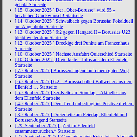
gehabt
Startseite
[ 15. Oktober 2025 ]
Der „Ober-Borusse“ wird 55 –
herzlichen Glückwunsch!
Startseite
[ 14. Oktober 2025 ]
Schwalbach gegen Borussia: Pokalduell
auf Augenhöhe
Startseite
[ 13. Oktober 2025 ]
6:2 gegen Hangard II – Borussias U23
bleibt weiter dran
Startseite
[ 12. Oktober 2025 ]
Dreckige drei Punkte am Franzenhaus
Startseite
[ 10. Oktober 2025 ]
Nächste Ausfahrt Quierschied
Startseite
[ 10. Oktober 2025 ]
Dreierkette – Infos aus dem Ellenfeld
Startseite
[ 7. Oktober 2025 ]
Borussen-Jugend auf einem guten Weg
Startseite
[ 6. Oktober 2025 ]
6:2 – Borussia ballert Ballweiler aus dem
Ellenfeld …
Startseite
[ 5. Oktober 2025 ]
3er-Kette am Sonntag – Aktuelles aus
dem Ellenfeld
Startseite
[ 4. Oktober 2025 ]
Den Trend unbedingt ins Positive drehen!
Startseite
[ 3. Oktober 2025 ]
Dreierkette am Feiertag: Ellenfeld und
Borussen-Jugend
Startseite
[ 29. September 2025 ]
„Zeit im Ellenfeld
zusammenzurücken.“
Startseite
[ 27. September 2025 ]
Wenn einer eine Reise tut …
Startseite