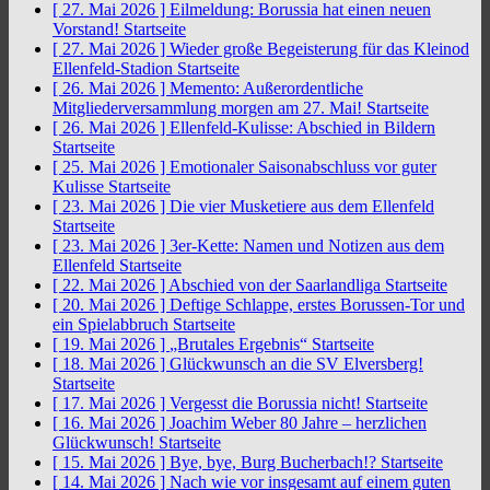
[ 27. Mai 2026 ]
Eilmeldung: Borussia hat einen neuen
Vorstand!
Startseite
[ 27. Mai 2026 ]
Wieder große Begeisterung für das Kleinod
Ellenfeld-Stadion
Startseite
[ 26. Mai 2026 ]
Memento: Außerordentliche
Mitgliederversammlung morgen am 27. Mai!
Startseite
[ 26. Mai 2026 ]
Ellenfeld-Kulisse: Abschied in Bildern
Startseite
[ 25. Mai 2026 ]
Emotionaler Saisonabschluss vor guter
Kulisse
Startseite
[ 23. Mai 2026 ]
Die vier Musketiere aus dem Ellenfeld
Startseite
[ 23. Mai 2026 ]
3er-Kette: Namen und Notizen aus dem
Ellenfeld
Startseite
[ 22. Mai 2026 ]
Abschied von der Saarlandliga
Startseite
[ 20. Mai 2026 ]
Deftige Schlappe, erstes Borussen-Tor und
ein Spielabbruch
Startseite
[ 19. Mai 2026 ]
„Brutales Ergebnis“
Startseite
[ 18. Mai 2026 ]
Glückwunsch an die SV Elversberg!
Startseite
[ 17. Mai 2026 ]
Vergesst die Borussia nicht!
Startseite
[ 16. Mai 2026 ]
Joachim Weber 80 Jahre – herzlichen
Glückwunsch!
Startseite
[ 15. Mai 2026 ]
Bye, bye, Burg Bucherbach!?
Startseite
[ 14. Mai 2026 ]
Nach wie vor insgesamt auf einem guten