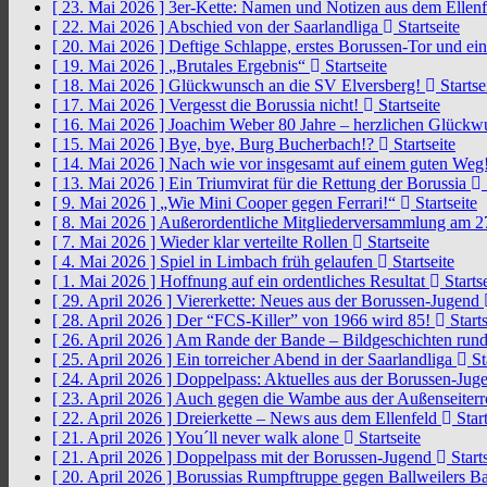
[ 23. Mai 2026 ]
3er-Kette: Namen und Notizen aus dem Ellen
[ 22. Mai 2026 ]
Abschied von der Saarlandliga
Startseite
[ 20. Mai 2026 ]
Deftige Schlappe, erstes Borussen-Tor und ei
[ 19. Mai 2026 ]
„Brutales Ergebnis“
Startseite
[ 18. Mai 2026 ]
Glückwunsch an die SV Elversberg!
Startse
[ 17. Mai 2026 ]
Vergesst die Borussia nicht!
Startseite
[ 16. Mai 2026 ]
Joachim Weber 80 Jahre – herzlichen Glück
[ 15. Mai 2026 ]
Bye, bye, Burg Bucherbach!?
Startseite
[ 14. Mai 2026 ]
Nach wie vor insgesamt auf einem guten Weg
[ 13. Mai 2026 ]
Ein Triumvirat für die Rettung der Borussia
[ 9. Mai 2026 ]
„Wie Mini Cooper gegen Ferrari!“
Startseite
[ 8. Mai 2026 ]
Außerordentliche Mitgliederversammlung am 2
[ 7. Mai 2026 ]
Wieder klar verteilte Rollen
Startseite
[ 4. Mai 2026 ]
Spiel in Limbach früh gelaufen
Startseite
[ 1. Mai 2026 ]
Hoffnung auf ein ordentliches Resultat
Startse
[ 29. April 2026 ]
Viererkette: Neues aus der Borussen-Jugend
[ 28. April 2026 ]
Der “FCS-Killer” von 1966 wird 85!
Starts
[ 26. April 2026 ]
Am Rande der Bande – Bildgeschichten rund
[ 25. April 2026 ]
Ein torreicher Abend in der Saarlandliga
St
[ 24. April 2026 ]
Doppelpass: Aktuelles aus der Borussen-Ju
[ 23. April 2026 ]
Auch gegen die Wambe aus der Außenseiterr
[ 22. April 2026 ]
Dreierkette – News aus dem Ellenfeld
Start
[ 21. April 2026 ]
You´ll never walk alone
Startseite
[ 21. April 2026 ]
Doppelpass mit der Borussen-Jugend
Starts
[ 20. April 2026 ]
Borussias Rumpftruppe gegen Ballweilers Ba