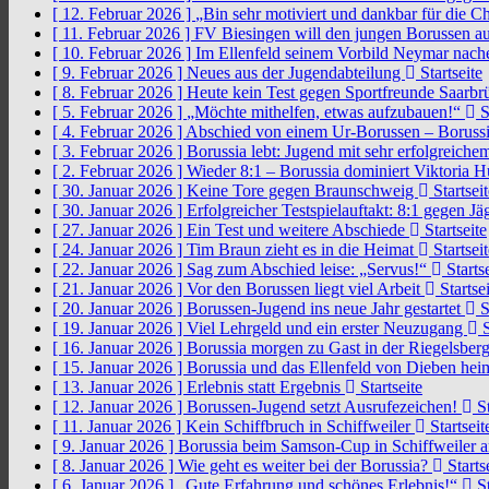
[ 12. Februar 2026 ]
„Bin sehr motiviert und dankbar für die 
[ 11. Februar 2026 ]
FV Biesingen will den jungen Borussen a
[ 10. Februar 2026 ]
Im Ellenfeld seinem Vorbild Neymar nach
[ 9. Februar 2026 ]
Neues aus der Jugendabteilung
Startseite
[ 8. Februar 2026 ]
Heute kein Test gegen Sportfreunde Saarb
[ 5. Februar 2026 ]
„Möchte mithelfen, etwas aufzubauen!“
S
[ 4. Februar 2026 ]
Abschied von einem Ur-Borussen – Borussi
[ 3. Februar 2026 ]
Borussia lebt: Jugend mit sehr erfolgreic
[ 2. Februar 2026 ]
Wieder 8:1 – Borussia dominiert Viktoria 
[ 30. Januar 2026 ]
Keine Tore gegen Braunschweig
Startseit
[ 30. Januar 2026 ]
Erfolgreicher Testspielauftakt: 8:1 gegen J
[ 27. Januar 2026 ]
Ein Test und weitere Abschiede
Startseite
[ 24. Januar 2026 ]
Tim Braun zieht es in die Heimat
Startseit
[ 22. Januar 2026 ]
Sag zum Abschied leise: „Servus!“
Startse
[ 21. Januar 2026 ]
Vor den Borussen liegt viel Arbeit
Startsei
[ 20. Januar 2026 ]
Borussen-Jugend ins neue Jahr gestartet
S
[ 19. Januar 2026 ]
Viel Lehrgeld und ein erster Neuzugang
S
[ 16. Januar 2026 ]
Borussia morgen zu Gast in der Riegelsber
[ 15. Januar 2026 ]
Borussia und das Ellenfeld von Dieben he
[ 13. Januar 2026 ]
Erlebnis statt Ergebnis
Startseite
[ 12. Januar 2026 ]
Borussen-Jugend setzt Ausrufezeichen!
St
[ 11. Januar 2026 ]
Kein Schiffbruch in Schiffweiler
Startseit
[ 9. Januar 2026 ]
Borussia beim Samson-Cup in Schiffweiler 
[ 8. Januar 2026 ]
Wie geht es weiter bei der Borussia?
Starts
[ 6. Januar 2026 ]
„Gute Erfahrung und schönes Erlebnis!“
St