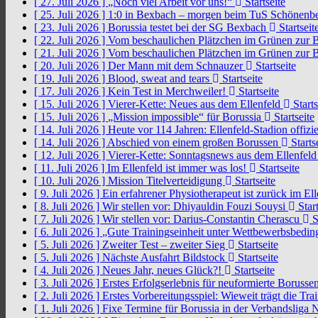
[ 27. Juli 2026 ]
„Noch viel Arbeit vor uns!“
Startseite
[ 25. Juli 2026 ]
1:0 in Bexbach – morgen beim TuS Schönenb
[ 23. Juli 2026 ]
Borussia testet bei der SG Bexbach
Startseit
[ 22. Juli 2026 ]
Vom beschaulichen Plätzchen im Grünen zur 
[ 21. Juli 2026 ]
Vom beschaulichen Plätzchen im Grünen zur 
[ 20. Juli 2026 ]
Der Mann mit dem Schnauzer
Startseite
[ 19. Juli 2026 ]
Blood, sweat and tears
Startseite
[ 17. Juli 2026 ]
Kein Test in Merchweiler!
Startseite
[ 15. Juli 2026 ]
Vierer-Kette: Neues aus dem Ellenfeld
Starts
[ 15. Juli 2026 ]
„Mission impossible“ für Borussia
Startseite
[ 14. Juli 2026 ]
Heute vor 114 Jahren: Ellenfeld-Stadion offizi
[ 14. Juli 2026 ]
Abschied von einem großen Borussen
Starts
[ 12. Juli 2026 ]
Vierer-Kette: Sonntagsnews aus dem Ellenfel
[ 11. Juli 2026 ]
Im Ellenfeld ist immer was los!
Startseite
[ 10. Juli 2026 ]
Mission Titelverteidigung
Startseite
[ 9. Juli 2026 ]
Ein erfahrener Physiotherapeut ist zurück im El
[ 8. Juli 2026 ]
Wir stellen vor: Dhiyauldin Fouzi Souysi
Start
[ 7. Juli 2026 ]
Wir stellen vor: Darius-Constantin Cherascu
S
[ 6. Juli 2026 ]
„Gute Trainingseinheit unter Wettbewerbsbedi
[ 5. Juli 2026 ]
Zweiter Test – zweiter Sieg
Startseite
[ 5. Juli 2026 ]
Nächste Ausfahrt Bildstock
Startseite
[ 4. Juli 2026 ]
Neues Jahr, neues Glück?!
Startseite
[ 3. Juli 2026 ]
Erstes Erfolgserlebnis für neuformierte Borusse
[ 2. Juli 2026 ]
Erstes Vorbereitungsspiel: Wieweit trägt die Tr
[ 1. Juli 2026 ]
Fixe Termine für Borussia in der Verbandsliga