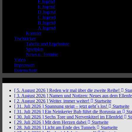
F Jugend
E Jugend
D Jugend
C Jugend
B Jugend
A Jugend
Kontakt
Tischkicker
Tabelle und Ergebnisse
Spielplan
News u. Termine
Video
Impressum
Datenschutz
News Ticker
[ 5. August 2026 ]
Reden wir mal über die zweite Reihe!
Star
[ 3. August 2026 ]
Namen und Notizen: Neues aus dem Ellenf
[ 2. August 2026 ]
Weiter, immer weiter!
Startseite
[ 31. Juli 2026 ]
Spannung steigt – jetzt geht´s los!
Startseite
[ 31. Juli 2026 ]
Ein Neinkerjer Bub führt die Borussia an
Sta
[ 30. Juli 2026 ]
Sechs Tore und Nervenkitzel im Ellenfeld
St
[ 29. Juli 2026 ]
Mit dem Herzen dabei
Startseite
[ 28. Juli 2026 ]
Licht am Ende des Tunnels
Startseite