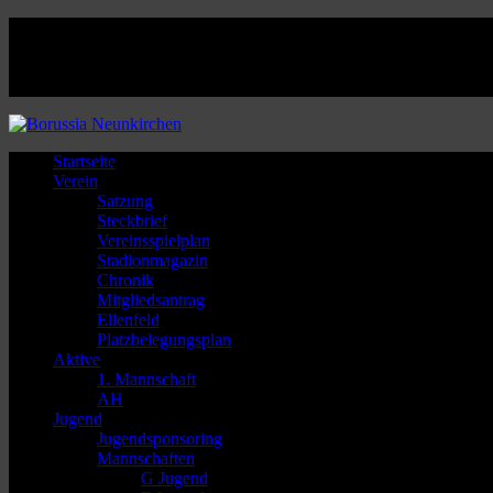
Facebook
Twitter
Instagram
Youtube
Startseite
Verein
Satzung
Steckbrief
Vereinsspielplan
Stadionmagazin
Chronik
Mitgliedsantrag
Ellenfeld
Platzbelegungsplan
Aktive
1. Mannschaft
AH
Jugend
Jugendsponsoring
Mannschaften
G Jugend