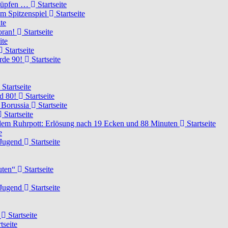
knüpfen …
Startseite
um Spitzenspiel
Startseite
te
voran!
Startseite
ite
Startseite
urde 90!
Startseite
Startseite
rd 80!
Startseite
 Borussia
Startseite
Startseite
dem Ruhrpott: Erlösung nach 19 Ecken und 88 Minuten
Startseite
e
-Jugend
Startseite
nuten“
Startseite
-Jugend
Startseite
d
Startseite
tseite