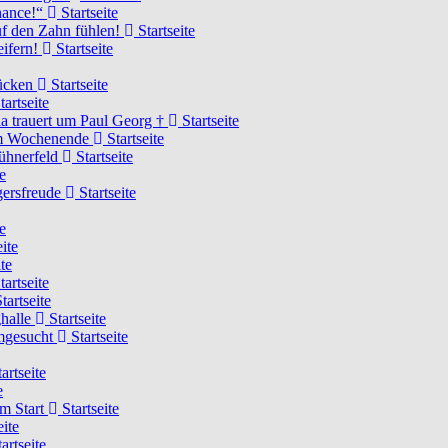
Chance!“
Startseite
uf den Zahn fühlen!
Startseite
eifern!
Startseite
rücken
Startseite
tartseite
a trauert um Paul Georg †
Startseite
hem Wochenende
Startseite
Hühnerfeld
Startseite
e
ägersfreude
Startseite
e
ite
te
tartseite
tartseite
ghalle
Startseite
imgesucht
Startseite
artseite
e
am Start
Startseite
eite
artseite