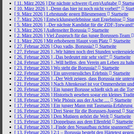
[ 11. März 2026 ]
Die nächste schwere (Lern)Aufgabe
Startse
[ 10. März 2026 ]
„Denn das hier ist noch nicht vorbei!“
Start
[ 9. März 2026 ]
Lehrstunde gegen Bliesmengen
Startseite
[ 7. März 2026 ]
Entwicklungserlebnisse statt Ergebnisse
Star
[ 5. März 2026 ]
„Der nächste Kandidat für die ZDF-Torwand
[ 3. März 2026 ]
Außenseiter Borussia
Startseite
[ 2. März 2026 ]
Viel Zuspruch für das junge Borussen-Team
[ 1. März 2026 ]
Mit erhobenem Haupt vom Platz
Startseite
[ 27. Februar 2026 ]
Quo vadis, Borussia?
Startseite
[ 27. Februar 2026 ]
„Wir hätten noch drei Stunden weiterspi
[ 26. Februar 2026 ]
„Das bedeutet mir sehr viel!“
Startseite
[ 24. Februar 2026 ]
„Will helfen, den Verein am Leben zu hal
[ 23. Februar 2026 ]
Wo steht die Borussia?
Startseite
[ 22. Februar 2026 ]
Ein unvergessliches Erlebnis
Startseite
[ 22. Februar 2026 ]
„Der Welt zeigen, dass Borussia nie unter
[ 21. Februar 2026 ]
Nach Altenkessel ist vor Ommersheim und
[ 20. Februar 2026 ]
Ein junger Borusse schießt sich an die 
[ 19. Februar 2026 ]
Historisch gesehen sogar ein kleines Tradi
[ 18. Februar 2026 ]
Wie Phönix aus der Asche …
Startseite
[ 17. Februar 2026 ]
Ein junger Mann mit Tasmania-Erfahrung
[ 16. Februar 2026 ]
Drei Siege für die Borussen-Jugend
Star
[ 15. Februar 2026 ]
Den Mutigen gehört die Welt
Startseite
[ 15. Februar 2026 ]
Doppelpass aus dem Ellenfeld
Startseite
[ 14. Februar 2026 ]
„Finde den Neuaufbau richtig spannend!“
[ 13. Februar 2026 ]
2:1 – Borussia besteht den Härtetest gege