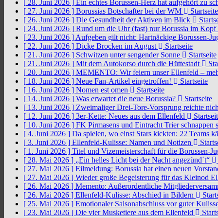
[ 28. Juni 2026 ]
Ein echtes Borussen-Herz hat aufgehört zu s
[ 27. Juni 2026 ]
Borussias Botschafter bei der WM
Startseite
[ 26. Juni 2026 ]
Die Gesundheit der Aktiven im Blick
Startse
[ 24. Juni 2026 ]
Rund um die Uhr (fast) nur Borussia im Kopf
[ 23. Juni 2026 ]
Aufgeben gilt nicht: Hartnäckige Borussen-
[ 22. Juni 2026 ]
Dicke Brocken im August
Startseite
[ 21. Juni 2026 ]
Schwitzen unter sengender Sonne
Startseite
[ 21. Juni 2026 ]
Mit dem Autokorso durch die Hüttestadt
Sta
[ 20. Juni 2026 ]
MEMENTO: Wir feiern unser Ellenfeld – mehr
[ 18. Juni 2026 ]
Neue Fan-Artikel eingetroffen!
Startseite
[ 16. Juni 2026 ]
Nomen est omen
Startseite
[ 14. Juni 2026 ]
Was erwartet die neue Borussia?
Startseite
[ 13. Juni 2026 ]
Zweimaliger Drei-Tore-Vorsprung reichte nic
[ 12. Juni 2026 ]
3er-Kette: Neues aus dem Ellenfeld
Startsei
[ 10. Juni 2026 ]
FK Pirmasens und Eintracht Trier schnappen
[ 4. Juni 2026 ]
Da spielen, wo einst Stars kickten: 22 Teams
[ 3. Juni 2026 ]
Ellenfeld-Kulisse: Namen und Notizen
Starts
[ 1. Juni 2026 ]
Titel und Vizemeisterschaft für die Borussen-J
[ 28. Mai 2026 ]
„Ein helles Licht bei der Nacht angezünd´t“
[ 27. Mai 2026 ]
Eilmeldung: Borussia hat einen neuen Vorsta
[ 27. Mai 2026 ]
Wieder große Begeisterung für das Kleinod El
[ 26. Mai 2026 ]
Memento: Außerordentliche Mitgliederversa
[ 26. Mai 2026 ]
Ellenfeld-Kulisse: Abschied in Bildern
Start
[ 25. Mai 2026 ]
Emotionaler Saisonabschluss vor guter Kuliss
[ 23. Mai 2026 ]
Die vier Musketiere aus dem Ellenfeld
Starts