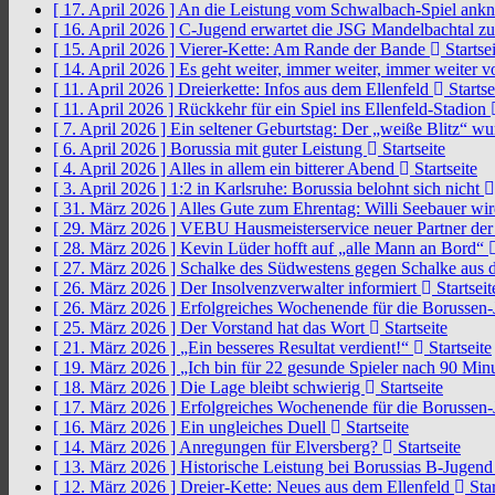
[ 17. April 2026 ]
An die Leistung vom Schwalbach-Spiel an
[ 16. April 2026 ]
C-Jugend erwartet die JSG Mandelbachtal z
[ 15. April 2026 ]
Vierer-Kette: Am Rande der Bande
Startsei
[ 14. April 2026 ]
Es geht weiter, immer weiter, immer weiter 
[ 11. April 2026 ]
Dreierkette: Infos aus dem Ellenfeld
Startse
[ 11. April 2026 ]
Rückkehr für ein Spiel ins Ellenfeld-Stadion
[ 7. April 2026 ]
Ein seltener Geburtstag: Der „weiße Blitz“ w
[ 6. April 2026 ]
Borussia mit guter Leistung
Startseite
[ 4. April 2026 ]
Alles in allem ein bitterer Abend
Startseite
[ 3. April 2026 ]
1:2 in Karlsruhe: Borussia belohnt sich nicht
[ 31. März 2026 ]
Alles Gute zum Ehrentag: Willi Seebauer wi
[ 29. März 2026 ]
VEBU Hausmeisterservice neuer Partner der
[ 28. März 2026 ]
Kevin Lüder hofft auf „alle Mann an Bord“
[ 27. März 2026 ]
Schalke des Südwestens gegen Schalke aus 
[ 26. März 2026 ]
Der Insolvenzverwalter informiert
Startseit
[ 26. März 2026 ]
Erfolgreiches Wochenende für die Borussen
[ 25. März 2026 ]
Der Vorstand hat das Wort
Startseite
[ 21. März 2026 ]
„Ein besseres Resultat verdient!“
Startseite
[ 19. März 2026 ]
„Ich bin für 22 gesunde Spieler nach 90 Mi
[ 18. März 2026 ]
Die Lage bleibt schwierig
Startseite
[ 17. März 2026 ]
Erfolgreiches Wochenende für die Borussen
[ 16. März 2026 ]
Ein ungleiches Duell
Startseite
[ 14. März 2026 ]
Anregungen für Elversberg?
Startseite
[ 13. März 2026 ]
Historische Leistung bei Borussias B-Jugen
[ 12. März 2026 ]
Dreier-Kette: Neues aus dem Ellenfeld
Star