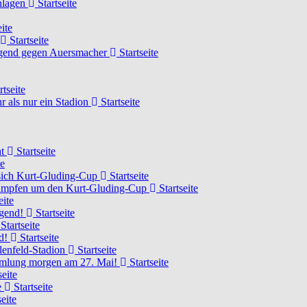
chlagen
Startseite
ite
Startseite
Jugend gegen Auersmacher
Startseite
rtseite
 als nur ein Stadion
Startseite
ht
Startseite
te
 sich Kurt-Gluding-Cup
Startseite
 kämpfen um den Kurt-Gluding-Cup
Startseite
eite
ugend!
Startseite
Startseite
nd!
Startseite
lenfeld-Stadion
Startseite
mmlung morgen am 27. Mai!
Startseite
seite
e
Startseite
eite