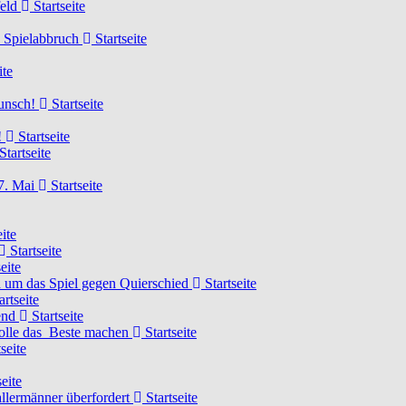
feld
Startseite
n Spielabbruch
Startseite
ite
wunsch!
Startseite
!
Startseite
Startseite
7. Mai
Startseite
ite
Startseite
eite
 um das Spiel gegen Quierschied
Startseite
artseite
gend
Startseite
olle das Beste machen
Startseite
seite
eite
llermänner überfordert
Startseite