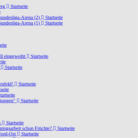
erg
Startseite
e
Bundesliga-Arena (2)
Startseite
Bundesliga-Arena (1)
Startseite
eite
ell eingeweiht
Startseite
eite
d
Startseite
lenfeld!
Startseite
seite
tartseite
ngungen“
Startseite
n
Startseite
ainingsarbeit schon Früchte?
Startseite
 Nord-Ost
Startseite