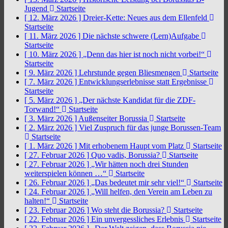
Jugend
Startseite
[ 12. März 2026 ]
Dreier-Kette: Neues aus dem Ellenfeld
Startseite
[ 11. März 2026 ]
Die nächste schwere (Lern)Aufgabe
Startseite
[ 10. März 2026 ]
„Denn das hier ist noch nicht vorbei!“
Startseite
[ 9. März 2026 ]
Lehrstunde gegen Bliesmengen
Startseite
[ 7. März 2026 ]
Entwicklungserlebnisse statt Ergebnisse
Startseite
[ 5. März 2026 ]
„Der nächste Kandidat für die ZDF-
Torwand!“
Startseite
[ 3. März 2026 ]
Außenseiter Borussia
Startseite
[ 2. März 2026 ]
Viel Zuspruch für das junge Borussen-Team
Startseite
[ 1. März 2026 ]
Mit erhobenem Haupt vom Platz
Startseite
[ 27. Februar 2026 ]
Quo vadis, Borussia?
Startseite
[ 27. Februar 2026 ]
„Wir hätten noch drei Stunden
weiterspielen können …“
Startseite
[ 26. Februar 2026 ]
„Das bedeutet mir sehr viel!“
Startseite
[ 24. Februar 2026 ]
„Will helfen, den Verein am Leben zu
halten!“
Startseite
[ 23. Februar 2026 ]
Wo steht die Borussia?
Startseite
[ 22. Februar 2026 ]
Ein unvergessliches Erlebnis
Startseite