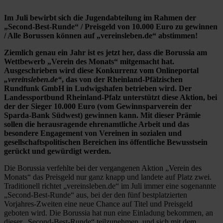
Im Juli bewirbt sich die Jugendabteilung im Rahmen der
„Second-Best-Runde“ / Preisgeld von 10.000 Euro zu gewinnen
/ Alle Borussen können auf „vereinsleben.de“ abstimmen!
Ziemlich genau ein Jahr ist es jetzt her, dass die Borussia am
Wettbewerb „Verein des Monats“ mitgemacht hat.
Ausgeschrieben wird diese Konkurrenz vom Onlineportal
„vereinsleben.de“
, das von der Rheinland-Pfälzischen
Rundfunk GmbH in Ludwigshafen betrieben wird. Der
Landessportbund Rheinland-Pfalz unterstützt diese Aktion, bei
der der Sieger 10.000 Euro (vom Gewinnsparverein der
Sparda-Bank Südwest) gewinnen kann. Mit dieser Prämie
sollen die herausragende ehrenamtliche Arbeit und das
besondere Engagement von Vereinen in sozialen und
gesellschaftspolitischen Bereichen ins öffentliche Bewusstsein
gerückt und gewürdigt werden.
Die Borussia verfehlte bei der vergangenen Aktion „Verein des
Monats“ das Preisgeld nur ganz knapp und landete auf Platz zwei.
Traditionell richtet „vereinsleben.de“ im Juli immer eine sogenannte
„Second-Best-Runde“ aus, bei der den fünf bestplatzierten
Vorjahres-Zweiten eine neue Chance auf Titel und Preisgeld
geboten wird. Die Borussia hat nun eine Einladung bekommen, an
dieser „Second-Best-Runde“ teilzunehmen, und sich mit dem