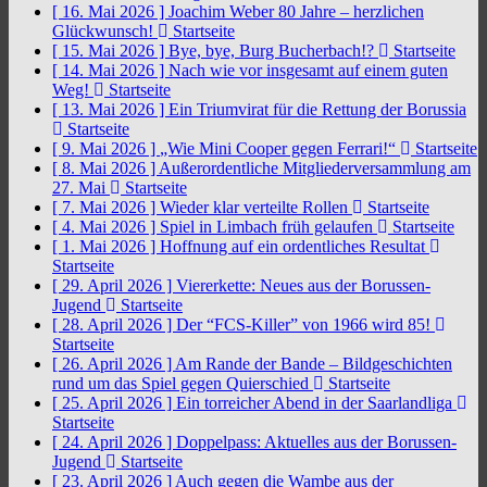
[ 16. Mai 2026 ]
Joachim Weber 80 Jahre – herzlichen
Glückwunsch!
Startseite
[ 15. Mai 2026 ]
Bye, bye, Burg Bucherbach!?
Startseite
[ 14. Mai 2026 ]
Nach wie vor insgesamt auf einem guten
Weg!
Startseite
[ 13. Mai 2026 ]
Ein Triumvirat für die Rettung der Borussia
Startseite
[ 9. Mai 2026 ]
„Wie Mini Cooper gegen Ferrari!“
Startseite
[ 8. Mai 2026 ]
Außerordentliche Mitgliederversammlung am
27. Mai
Startseite
[ 7. Mai 2026 ]
Wieder klar verteilte Rollen
Startseite
[ 4. Mai 2026 ]
Spiel in Limbach früh gelaufen
Startseite
[ 1. Mai 2026 ]
Hoffnung auf ein ordentliches Resultat
Startseite
[ 29. April 2026 ]
Viererkette: Neues aus der Borussen-
Jugend
Startseite
[ 28. April 2026 ]
Der “FCS-Killer” von 1966 wird 85!
Startseite
[ 26. April 2026 ]
Am Rande der Bande – Bildgeschichten
rund um das Spiel gegen Quierschied
Startseite
[ 25. April 2026 ]
Ein torreicher Abend in der Saarlandliga
Startseite
[ 24. April 2026 ]
Doppelpass: Aktuelles aus der Borussen-
Jugend
Startseite
[ 23. April 2026 ]
Auch gegen die Wambe aus der