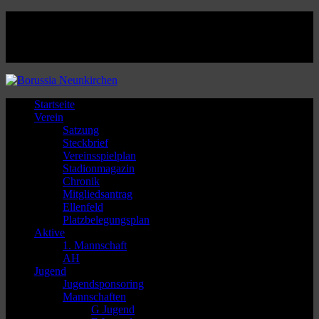
Facebook
Twitter
Instagram
Youtube
Startseite
Verein
Satzung
Steckbrief
Vereinsspielplan
Stadionmagazin
Chronik
Mitgliedsantrag
Ellenfeld
Platzbelegungsplan
Aktive
1. Mannschaft
AH
Jugend
Jugendsponsoring
Mannschaften
G Jugend