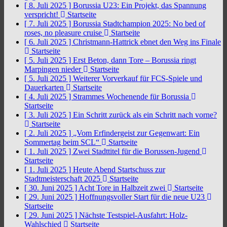
[ 8. Juli 2025 ]
Borussia U23: Ein Projekt, das Spannung
verspricht!
Startseite
[ 7. Juli 2025 ]
Borussia Stadtchampion 2025: No bed of
roses, no pleasure cruise
Startseite
[ 6. Juli 2025 ]
Christmann-Hattrick ebnet den Weg ins Finale
Startseite
[ 5. Juli 2025 ]
Erst Beton, dann Tore – Borussia ringt
Marpingen nieder
Startseite
[ 5. Juli 2025 ]
Weiterer Vorverkauf für FCS-Spiele und
Dauerkarten
Startseite
[ 4. Juli 2025 ]
Strammes Wochenende für Borussia
Startseite
[ 3. Juli 2025 ]
Ein Schritt zurück als ein Schritt nach vorne?
Startseite
[ 2. Juli 2025 ]
„Vom Erfindergeist zur Gegenwart: Ein
Sommertag beim SCL“
Startseite
[ 1. Juli 2025 ]
Zwei Stadttitel für die Borussen-Jugend
Startseite
[ 1. Juli 2025 ]
Heute Abend Startschuss zur
Stadtmeisterschaft 2025
Startseite
[ 30. Juni 2025 ]
Acht Tore in Halbzeit zwei
Startseite
[ 29. Juni 2025 ]
Hoffnungsvoller Start für die neue U23
Startseite
[ 29. Juni 2025 ]
Nächste Testspiel-Ausfahrt: Holz-
Wahlschied
Startseite