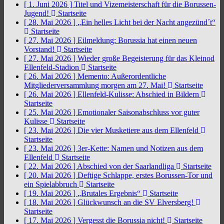
[ 1. Juni 2026 ]
Titel und Vizemeisterschaft für die Borussen-
Jugend!
Startseite
[ 28. Mai 2026 ]
„Ein helles Licht bei der Nacht angezünd´t“
Startseite
[ 27. Mai 2026 ]
Eilmeldung: Borussia hat einen neuen
Vorstand!
Startseite
[ 27. Mai 2026 ]
Wieder große Begeisterung für das Kleinod
Ellenfeld-Stadion
Startseite
[ 26. Mai 2026 ]
Memento: Außerordentliche
Mitgliederversammlung morgen am 27. Mai!
Startseite
[ 26. Mai 2026 ]
Ellenfeld-Kulisse: Abschied in Bildern
Startseite
[ 25. Mai 2026 ]
Emotionaler Saisonabschluss vor guter
Kulisse
Startseite
[ 23. Mai 2026 ]
Die vier Musketiere aus dem Ellenfeld
Startseite
[ 23. Mai 2026 ]
3er-Kette: Namen und Notizen aus dem
Ellenfeld
Startseite
[ 22. Mai 2026 ]
Abschied von der Saarlandliga
Startseite
[ 20. Mai 2026 ]
Deftige Schlappe, erstes Borussen-Tor und
ein Spielabbruch
Startseite
[ 19. Mai 2026 ]
„Brutales Ergebnis“
Startseite
[ 18. Mai 2026 ]
Glückwunsch an die SV Elversberg!
Startseite
[ 17. Mai 2026 ]
Vergesst die Borussia nicht!
Startseite