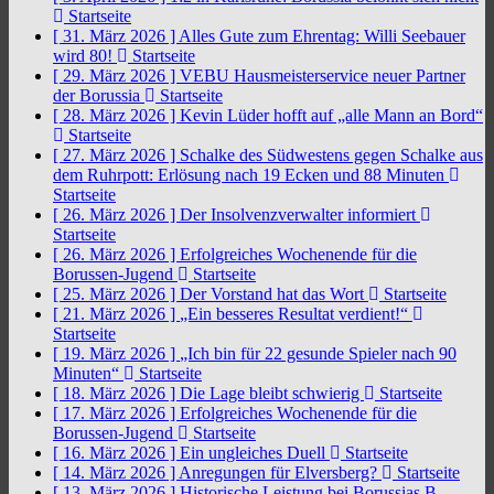
Startseite
[ 31. März 2026 ]
Alles Gute zum Ehrentag: Willi Seebauer
wird 80!
Startseite
[ 29. März 2026 ]
VEBU Hausmeisterservice neuer Partner
der Borussia
Startseite
[ 28. März 2026 ]
Kevin Lüder hofft auf „alle Mann an Bord“
Startseite
[ 27. März 2026 ]
Schalke des Südwestens gegen Schalke aus
dem Ruhrpott: Erlösung nach 19 Ecken und 88 Minuten
Startseite
[ 26. März 2026 ]
Der Insolvenzverwalter informiert
Startseite
[ 26. März 2026 ]
Erfolgreiches Wochenende für die
Borussen-Jugend
Startseite
[ 25. März 2026 ]
Der Vorstand hat das Wort
Startseite
[ 21. März 2026 ]
„Ein besseres Resultat verdient!“
Startseite
[ 19. März 2026 ]
„Ich bin für 22 gesunde Spieler nach 90
Minuten“
Startseite
[ 18. März 2026 ]
Die Lage bleibt schwierig
Startseite
[ 17. März 2026 ]
Erfolgreiches Wochenende für die
Borussen-Jugend
Startseite
[ 16. März 2026 ]
Ein ungleiches Duell
Startseite
[ 14. März 2026 ]
Anregungen für Elversberg?
Startseite
[ 13. März 2026 ]
Historische Leistung bei Borussias B-