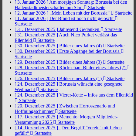
[ 3. Januar 2026 ]
Am morgigen Sonntag: Borussia bei den
Hallenstadtmeisterschaften am Start
Startseite
[ 2. Januar 2026 ]
„Mein Leben mit der Borussia“
Startseite
[ 1. Januar 2026 ]
Der Brand ist noch nicht gelöscht
Startseite
[ 31. Dezember 2025 ]
Jahresend-Gedanken
Startseite
[ 31. Dezember 2025 ]
Auch Nico Purket verlässt das
Ellenfeld
Startseite
[ 30. Dezember 2025 ]
Bilder eines Jahres (4)
Startseite
[ 30. Dezember 2025 ]
Erste Abgänge bei der Borussia
Startseite
[ 29. Dezember 2025 ]
Bilder eines Jahres (3)
Startseite
[ 28. Dezember 2025 ]
Rückschau: Bilder eines Jahres (2)
Startseite
[ 26. Dezember 2025 ]
Bilder eines Jahres (1)
Startseite
[ 24. Dezember 2025 ]
Borussia wünscht eine gesegnete
Weihnacht
Startseite
[ 24. Dezember 2025 ]
Vierer-Kette – Infos aus dem Ellenfeld
Startseite
[ 20. Dezember 2025 ]
Zwischen Horroszenario und
Hoffnungsschimmer
Startseite
[ 17. Dezember 2025 ]
Memento: Morgen Mitglieder-
Versammlung 2025
Startseite
[ 14. Dezember 2025 ]
„Den Begriff `Verein´ mit Leben
gefüllt“
Startseite