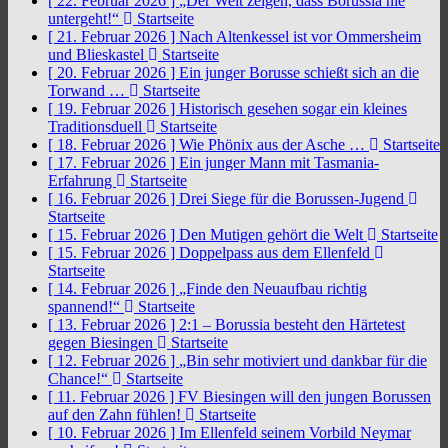
[ 22. Februar 2026 ]
„Der Welt zeigen, dass Borussia nie
untergeht!“
Startseite
[ 21. Februar 2026 ]
Nach Altenkessel ist vor Ommersheim
und Blieskastel
Startseite
[ 20. Februar 2026 ]
Ein junger Borusse schießt sich an die
Torwand …
Startseite
[ 19. Februar 2026 ]
Historisch gesehen sogar ein kleines
Traditionsduell
Startseite
[ 18. Februar 2026 ]
Wie Phönix aus der Asche …
Startseite
[ 17. Februar 2026 ]
Ein junger Mann mit Tasmania-
Erfahrung
Startseite
[ 16. Februar 2026 ]
Drei Siege für die Borussen-Jugend
Startseite
[ 15. Februar 2026 ]
Den Mutigen gehört die Welt
Startseite
[ 15. Februar 2026 ]
Doppelpass aus dem Ellenfeld
Startseite
[ 14. Februar 2026 ]
„Finde den Neuaufbau richtig
spannend!“
Startseite
[ 13. Februar 2026 ]
2:1 – Borussia besteht den Härtetest
gegen Biesingen
Startseite
[ 12. Februar 2026 ]
„Bin sehr motiviert und dankbar für die
Chance!“
Startseite
[ 11. Februar 2026 ]
FV Biesingen will den jungen Borussen
auf den Zahn fühlen!
Startseite
[ 10. Februar 2026 ]
Im Ellenfeld seinem Vorbild Neymar