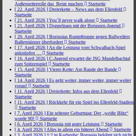
Außenseiterrolle das Beste machen
Startseite
[ 22. April 2026 ]
Dreierkette – News aus dem Ellenfeld
Startseite
[ 21. April 2026 ]
You´ll never walk alone
Startseite
[ 21. April 2026 ]
Doppelpass mit der Borussen-Jugend
Startseite
[ 20. April 2026 ]
Borussias Rumpftruppe gegen Ballweilers
Ballermänner überfordert
Startseite
[ 17. April 2026 ]
An die Leistung vom Schwalbach-Spiel
anknüpfen …
Startseite
[ 16. April 2026 ]
C-Jugend erwartet die JSG Mandelbachtal
zum Spitzenspiel
Startseite
[ 15. April 2026 ]
Vierer-Kette: Am Rande der Bande
Startseite
[ 14. April 2026 ]
Es geht weiter, immer weiter, immer weiter
voran!
Startseite
[ 11. April 2026 ]
Dreierkette: Infos aus dem Ellenfeld
Startseite
[ 11. April 2026 ]
Rückkehr für ein Spiel ins Ellenfeld-Stadion
Startseite
[ 7. April 2026 ]
Ein seltener Geburtstag: Der „weiße Blitz“
wurde 90!
Startseite
[ 6. April 2026 ]
Borussia mit guter Leistung
Startseite
[ 4. April 2026 ]
Alles in allem ein bitterer Abend
Startseite
[ 3. April 2026 ]
1:2 in Karlsruhe: Borussia belohnt sich nicht