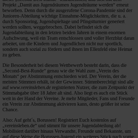
Projekt „Damit aus Jugendräumen Jugendträume werden“ erneut
beworben. Denn durch die ausgerufene Corona-Pandemie sind der
Junioren-Abteilung wichtige Einnahme-Möglichkeiten, die u. a.
durch Sponsoring, Jugendspieltage und Pfingstturnier generiert
werden sollten, weggebrochen. Dabei befindet sich die
Jugendabteilung in den letzten beiden Jahren in einem enormen
Aufschwung, weil ein Team entschlossen und voller Herzblut daran
arbeitet, um die Kindern und Jugendlichen nicht nur sportlich,
sondern auch sozial zu fördern und ihnen im Ellenfeld eine Heimat
zu geben.
Die Besonderheit bei diesem Wettbewerb besteht darin, dass die
„Second-Best-Runde“ genau wie die Wahl zum „Verein des
Monats“ per Abstimmung entschieden wird. Der Verein, der die
meisten Stimmen erhält, ist der Gewinner. Stimmberechtigt sind alle
auf
www.vereinsleben.de
registrierten Nutzer, die zum Zeitpunkt der
Stimmabgabe über 18 Jahre alt sind. Also liegt es auch ein Stück
weit in der Hand der Vereine. Je mehr Mitglieder, Fans und Freunde
ein Verein zur Abstimmung aktivieren kann, desto größer ist seine
Chance.
Also: Auf geht´s, Borussen! Registriert Euch kostenlos auf
„vereinsleben.de“ und stimmt für unsere Jugendabteilung ab!
Mobilisiert darüber hinaus Verwandte, Freunde und Bekannte, um
auf diese Weise die Borussen-Jugend ein weiteres Stück nach vorne