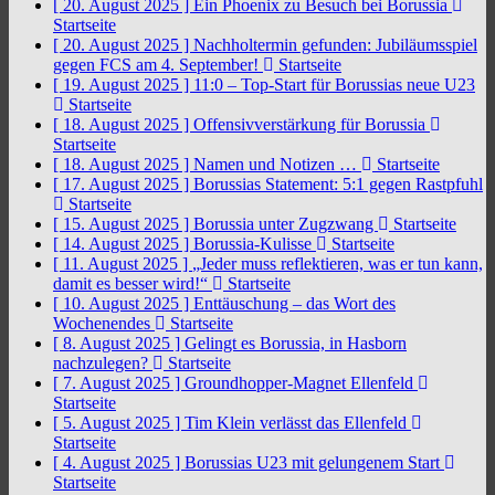
[ 20. August 2025 ]
Ein Phoenix zu Besuch bei Borussia
Startseite
[ 20. August 2025 ]
Nachholtermin gefunden: Jubiläumsspiel
gegen FCS am 4. September!
Startseite
[ 19. August 2025 ]
11:0 – Top-Start für Borussias neue U23
Startseite
[ 18. August 2025 ]
Offensivverstärkung für Borussia
Startseite
[ 18. August 2025 ]
Namen und Notizen …
Startseite
[ 17. August 2025 ]
Borussias Statement: 5:1 gegen Rastpfuhl
Startseite
[ 15. August 2025 ]
Borussia unter Zugzwang
Startseite
[ 14. August 2025 ]
Borussia-Kulisse
Startseite
[ 11. August 2025 ]
„Jeder muss reflektieren, was er tun kann,
damit es besser wird!“
Startseite
[ 10. August 2025 ]
Enttäuschung – das Wort des
Wochenendes
Startseite
[ 8. August 2025 ]
Gelingt es Borussia, in Hasborn
nachzulegen?
Startseite
[ 7. August 2025 ]
Groundhopper-Magnet Ellenfeld
Startseite
[ 5. August 2025 ]
Tim Klein verlässt das Ellenfeld
Startseite
[ 4. August 2025 ]
Borussias U23 mit gelungenem Start
Startseite