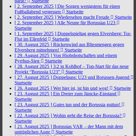
parat?
Startseite
[ 2. September 2025 ]
Die Sorgen wenigstens für einen
Fußballabend vergessen
Startseite
[ 2. September 2025 ]
Wiedersehen macht Freude
Startseite
[ 2. September 2025 ]
Alle Neune für Borussias U23
Startseite
[ 1. September 2025 ]
Doppelspieltag gegen Elversberg: Tor-
Flut im Ellenfeld
Startseite
[ 30. August 2025 ]
Rückenwind aus Bliesmengen gegen
Elversberg mitnehmen!
Startseite
[ 29. August 2025 ]
Von Hiobsbotschaften und einem
Pyrrhus-Sieg
Startseite
[ 28. August 2025 ]
3:2 in Kohlhof – Top-Start für das neue
Projekt “Borussia U23”
Startseite
[ 27. August 2025 ]
Doppelpass: U23 und Borussen-Jugend
Startseite
[ 26. August 2025 ]
Wer hier ist, ist hin und weg!
Startseite
[ 23. August 2025 ]
Ein Dreier zum Jänicke-Einstand
Startseite
[ 23. August 2025 ]
Gutes tun und der Borussia guttun!
Startseite
[ 22. August 2025 ]
Wohin geht die Reise der Borussia?
Startseite
[ 21. August 2025 ]
Borussias VAR – der Mann mit dem
untrüglichen Auge
Startseite