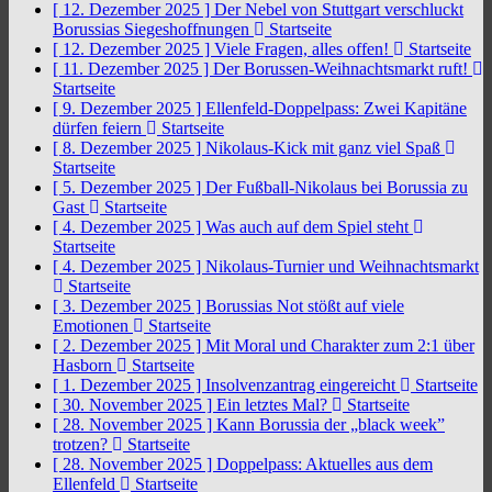
[ 12. Dezember 2025 ]
Der Nebel von Stuttgart verschluckt
Borussias Siegeshoffnungen
Startseite
[ 12. Dezember 2025 ]
Viele Fragen, alles offen!
Startseite
[ 11. Dezember 2025 ]
Der Borussen-Weihnachtsmarkt ruft!
Startseite
[ 9. Dezember 2025 ]
Ellenfeld-Doppelpass: Zwei Kapitäne
dürfen feiern
Startseite
[ 8. Dezember 2025 ]
Nikolaus-Kick mit ganz viel Spaß
Startseite
[ 5. Dezember 2025 ]
Der Fußball-Nikolaus bei Borussia zu
Gast
Startseite
[ 4. Dezember 2025 ]
Was auch auf dem Spiel steht
Startseite
[ 4. Dezember 2025 ]
Nikolaus-Turnier und Weihnachtsmarkt
Startseite
[ 3. Dezember 2025 ]
Borussias Not stößt auf viele
Emotionen
Startseite
[ 2. Dezember 2025 ]
Mit Moral und Charakter zum 2:1 über
Hasborn
Startseite
[ 1. Dezember 2025 ]
Insolvenzantrag eingereicht
Startseite
[ 30. November 2025 ]
Ein letztes Mal?
Startseite
[ 28. November 2025 ]
Kann Borussia der „black week”
trotzen?
Startseite
[ 28. November 2025 ]
Doppelpass: Aktuelles aus dem
Ellenfeld
Startseite