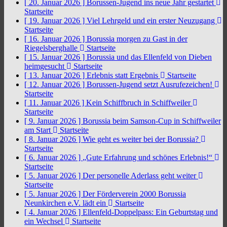
[ 20. Januar 2026 ]
Borussen-Jugend ins neue Jahr gestartet
Startseite
[ 19. Januar 2026 ]
Viel Lehrgeld und ein erster Neuzugang
Startseite
[ 16. Januar 2026 ]
Borussia morgen zu Gast in der
Riegelsberghalle
Startseite
[ 15. Januar 2026 ]
Borussia und das Ellenfeld von Dieben
heimgesucht
Startseite
[ 13. Januar 2026 ]
Erlebnis statt Ergebnis
Startseite
[ 12. Januar 2026 ]
Borussen-Jugend setzt Ausrufezeichen!
Startseite
[ 11. Januar 2026 ]
Kein Schiffbruch in Schiffweiler
Startseite
[ 9. Januar 2026 ]
Borussia beim Samson-Cup in Schiffweiler
am Start
Startseite
[ 8. Januar 2026 ]
Wie geht es weiter bei der Borussia?
Startseite
[ 6. Januar 2026 ]
„Gute Erfahrung und schönes Erlebnis!“
Startseite
[ 5. Januar 2026 ]
Der personelle Aderlass geht weiter
Startseite
[ 5. Januar 2026 ]
Der Förderverein 2000 Borussia
Neunkirchen e.V. lädt ein
Startseite
[ 4. Januar 2026 ]
Ellenfeld-Doppelpass: Ein Geburtstag und
ein Wechsel
Startseite