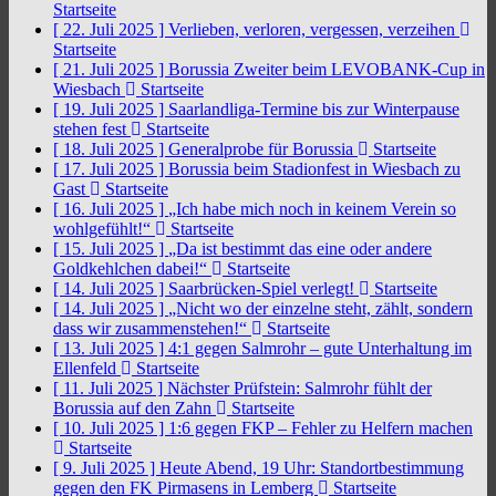
Startseite
[ 22. Juli 2025 ]
Verlieben, verloren, vergessen, verzeihen
Startseite
[ 21. Juli 2025 ]
Borussia Zweiter beim LEVOBANK-Cup in
Wiesbach
Startseite
[ 19. Juli 2025 ]
Saarlandliga-Termine bis zur Winterpause
stehen fest
Startseite
[ 18. Juli 2025 ]
Generalprobe für Borussia
Startseite
[ 17. Juli 2025 ]
Borussia beim Stadionfest in Wiesbach zu
Gast
Startseite
[ 16. Juli 2025 ]
„Ich habe mich noch in keinem Verein so
wohlgefühlt!“
Startseite
[ 15. Juli 2025 ]
„Da ist bestimmt das eine oder andere
Goldkehlchen dabei!“
Startseite
[ 14. Juli 2025 ]
Saarbrücken-Spiel verlegt!
Startseite
[ 14. Juli 2025 ]
„Nicht wo der einzelne steht, zählt, sondern
dass wir zusammenstehen!“
Startseite
[ 13. Juli 2025 ]
4:1 gegen Salmrohr – gute Unterhaltung im
Ellenfeld
Startseite
[ 11. Juli 2025 ]
Nächster Prüfstein: Salmrohr fühlt der
Borussia auf den Zahn
Startseite
[ 10. Juli 2025 ]
1:6 gegen FKP – Fehler zu Helfern machen
Startseite
[ 9. Juli 2025 ]
Heute Abend, 19 Uhr: Standortbestimmung
gegen den FK Pirmasens in Lemberg
Startseite