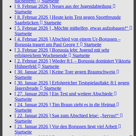
nacheifern!
Startseite
[ 9. Februar 2026 ]
Neues aus der Jugendabteilung
Startseite
[ 8. Februar 2026 ]
Heute kein Test gegen Sportfreunde
Saarbrücken
Startseite
[ 5. Februar 2026 ]
„Möchte mithelfen, etwas aufzubauen!“
Startseite
[ 4. Februar 2026 ]
Abschied von einem Ur-Borussen –
Borussia trauert um Paul Georg †
Startseite
[ 3. Februar 2026 ]
Borussia lebt: Jugend mit sehr
erfolgreichem Wochenende
Startseite
[ 2. Februar 2026 ]
Wieder 8:1 – Borussia dominiert Viktoria
Hühnerfeld
Startseite
[ 30. Januar 2026 ]
Keine Tore gegen Braunschweig
Startseite
[ 30. Januar 2026 ]
Erfolgreicher Testspielauftakt: 8:1 gegen
Jägersfreude
Startseite
[ 27. Januar 2026 ]
Ein Test und weitere Abschiede
Startseite
[ 24. Januar 2026 ]
Tim Braun zieht es in die Heimat
Startseite
[ 22. Januar 2026 ]
Sag zum Abschied leise: „Servus!“
Startseite
[ 21. Januar 2026 ]
Vor den Borussen liegt viel Arbeit
Startseite