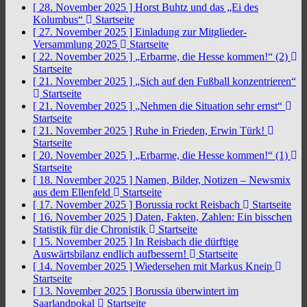
[ 28. November 2025 ]
Horst Buhtz und das „Ei des
Kolumbus“
Startseite
[ 27. November 2025 ]
Einladung zur Mitglieder-
Versammlung 2025
Startseite
[ 22. November 2025 ]
„Erbarme, die Hesse kommen!“ (2)
Startseite
[ 21. November 2025 ]
„Sich auf den Fußball konzentrieren“
Startseite
[ 21. November 2025 ]
„Nehmen die Situation sehr ernst“
Startseite
[ 21. November 2025 ]
Ruhe in Frieden, Erwin Türk!
Startseite
[ 20. November 2025 ]
„Erbarme, die Hesse kommen!“ (1)
Startseite
[ 18. November 2025 ]
Namen, Bilder, Notizen – Newsmix
aus dem Ellenfeld
Startseite
[ 17. November 2025 ]
Borussia rockt Reisbach
Startseite
[ 16. November 2025 ]
Daten, Fakten, Zahlen: Ein bisschen
Statistik für die Chronistik
Startseite
[ 15. November 2025 ]
In Reisbach die dürftige
Auswärtsbilanz endlich aufbessern!
Startseite
[ 14. November 2025 ]
Wiedersehen mit Markus Kneip
Startseite
[ 13. November 2025 ]
Borussia überwintert im
Saarlandpokal
Startseite