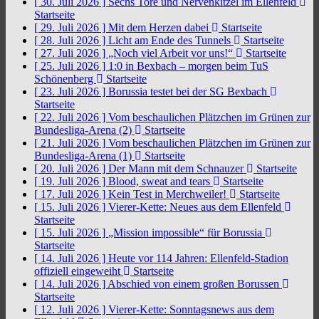
[ 30. Juli 2026 ]
Sechs Tore und Nervenkitzel im Ellenfeld
Startseite
[ 29. Juli 2026 ]
Mit dem Herzen dabei
Startseite
[ 28. Juli 2026 ]
Licht am Ende des Tunnels
Startseite
[ 27. Juli 2026 ]
„Noch viel Arbeit vor uns!“
Startseite
[ 25. Juli 2026 ]
1:0 in Bexbach – morgen beim TuS
Schönenberg
Startseite
[ 23. Juli 2026 ]
Borussia testet bei der SG Bexbach
Startseite
[ 22. Juli 2026 ]
Vom beschaulichen Plätzchen im Grünen zur
Bundesliga-Arena (2)
Startseite
[ 21. Juli 2026 ]
Vom beschaulichen Plätzchen im Grünen zur
Bundesliga-Arena (1)
Startseite
[ 20. Juli 2026 ]
Der Mann mit dem Schnauzer
Startseite
[ 19. Juli 2026 ]
Blood, sweat and tears
Startseite
[ 17. Juli 2026 ]
Kein Test in Merchweiler!
Startseite
[ 15. Juli 2026 ]
Vierer-Kette: Neues aus dem Ellenfeld
Startseite
[ 15. Juli 2026 ]
„Mission impossible“ für Borussia
Startseite
[ 14. Juli 2026 ]
Heute vor 114 Jahren: Ellenfeld-Stadion
offiziell eingeweiht
Startseite
[ 14. Juli 2026 ]
Abschied von einem großen Borussen
Startseite
[ 12. Juli 2026 ]
Vierer-Kette: Sonntagsnews aus dem