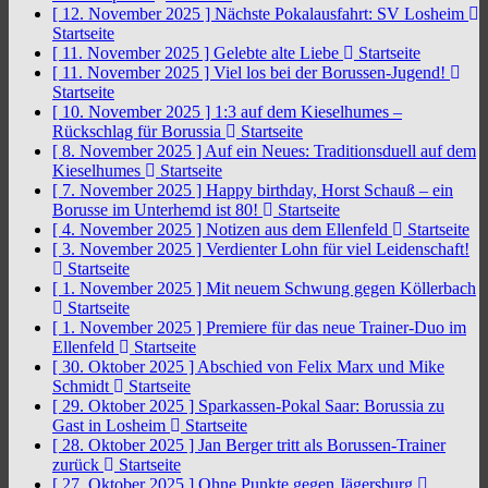
[ 12. November 2025 ]
Nächste Pokalausfahrt: SV Losheim
Startseite
[ 11. November 2025 ]
Gelebte alte Liebe
Startseite
[ 11. November 2025 ]
Viel los bei der Borussen-Jugend!
Startseite
[ 10. November 2025 ]
1:3 auf dem Kieselhumes –
Rückschlag für Borussia
Startseite
[ 8. November 2025 ]
Auf ein Neues: Traditionsduell auf dem
Kieselhumes
Startseite
[ 7. November 2025 ]
Happy birthday, Horst Schauß – ein
Borusse im Unterhemd ist 80!
Startseite
[ 4. November 2025 ]
Notizen aus dem Ellenfeld
Startseite
[ 3. November 2025 ]
Verdienter Lohn für viel Leidenschaft!
Startseite
[ 1. November 2025 ]
Mit neuem Schwung gegen Köllerbach
Startseite
[ 1. November 2025 ]
Premiere für das neue Trainer-Duo im
Ellenfeld
Startseite
[ 30. Oktober 2025 ]
Abschied von Felix Marx und Mike
Schmidt
Startseite
[ 29. Oktober 2025 ]
Sparkassen-Pokal Saar: Borussia zu
Gast in Losheim
Startseite
[ 28. Oktober 2025 ]
Jan Berger tritt als Borussen-Trainer
zurück
Startseite
[ 27. Oktober 2025 ]
Ohne Punkte gegen Jägersburg