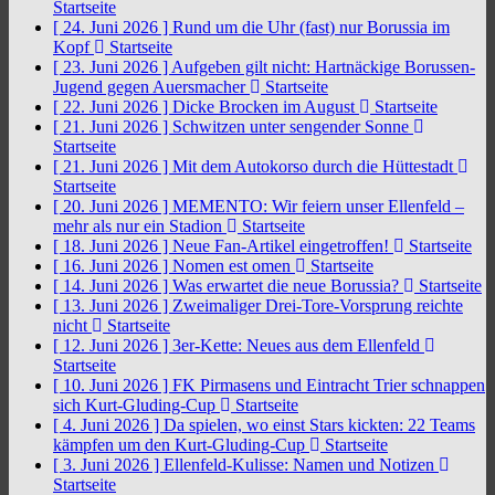
Startseite
[ 24. Juni 2026 ]
Rund um die Uhr (fast) nur Borussia im
Kopf
Startseite
[ 23. Juni 2026 ]
Aufgeben gilt nicht: Hartnäckige Borussen-
Jugend gegen Auersmacher
Startseite
[ 22. Juni 2026 ]
Dicke Brocken im August
Startseite
[ 21. Juni 2026 ]
Schwitzen unter sengender Sonne
Startseite
[ 21. Juni 2026 ]
Mit dem Autokorso durch die Hüttestadt
Startseite
[ 20. Juni 2026 ]
MEMENTO: Wir feiern unser Ellenfeld –
mehr als nur ein Stadion
Startseite
[ 18. Juni 2026 ]
Neue Fan-Artikel eingetroffen!
Startseite
[ 16. Juni 2026 ]
Nomen est omen
Startseite
[ 14. Juni 2026 ]
Was erwartet die neue Borussia?
Startseite
[ 13. Juni 2026 ]
Zweimaliger Drei-Tore-Vorsprung reichte
nicht
Startseite
[ 12. Juni 2026 ]
3er-Kette: Neues aus dem Ellenfeld
Startseite
[ 10. Juni 2026 ]
FK Pirmasens und Eintracht Trier schnappen
sich Kurt-Gluding-Cup
Startseite
[ 4. Juni 2026 ]
Da spielen, wo einst Stars kickten: 22 Teams
kämpfen um den Kurt-Gluding-Cup
Startseite
[ 3. Juni 2026 ]
Ellenfeld-Kulisse: Namen und Notizen
Startseite