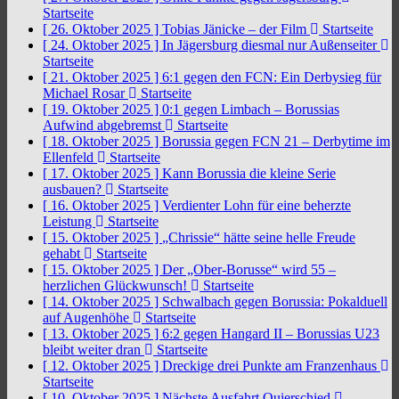
Startseite
[ 26. Oktober 2025 ]
Tobias Jänicke – der Film
Startseite
[ 24. Oktober 2025 ]
In Jägersburg diesmal nur Außenseiter
Startseite
[ 21. Oktober 2025 ]
6:1 gegen den FCN: Ein Derbysieg für
Michael Rosar
Startseite
[ 19. Oktober 2025 ]
0:1 gegen Limbach – Borussias
Aufwind abgebremst
Startseite
[ 18. Oktober 2025 ]
Borussia gegen FCN 21 – Derbytime im
Ellenfeld
Startseite
[ 17. Oktober 2025 ]
Kann Borussia die kleine Serie
ausbauen?
Startseite
[ 16. Oktober 2025 ]
Verdienter Lohn für eine beherzte
Leistung
Startseite
[ 15. Oktober 2025 ]
„Chrissie“ hätte seine helle Freude
gehabt
Startseite
[ 15. Oktober 2025 ]
Der „Ober-Borusse“ wird 55 –
herzlichen Glückwunsch!
Startseite
[ 14. Oktober 2025 ]
Schwalbach gegen Borussia: Pokalduell
auf Augenhöhe
Startseite
[ 13. Oktober 2025 ]
6:2 gegen Hangard II – Borussias U23
bleibt weiter dran
Startseite
[ 12. Oktober 2025 ]
Dreckige drei Punkte am Franzenhaus
Startseite
[ 10. Oktober 2025 ]
Nächste Ausfahrt Quierschied