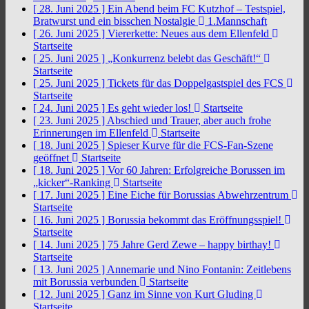
[ 28. Juni 2025 ]
Ein Abend beim FC Kutzhof – Testspiel,
Bratwurst und ein bisschen Nostalgie
1.Mannschaft
[ 26. Juni 2025 ]
Viererkette: Neues aus dem Ellenfeld
Startseite
[ 25. Juni 2025 ]
„Konkurrenz belebt das Geschäft!“
Startseite
[ 25. Juni 2025 ]
Tickets für das Doppelgastspiel des FCS
Startseite
[ 24. Juni 2025 ]
Es geht wieder los!
Startseite
[ 23. Juni 2025 ]
Abschied und Trauer, aber auch frohe
Erinnerungen im Ellenfeld
Startseite
[ 18. Juni 2025 ]
Spieser Kurve für die FCS-Fan-Szene
geöffnet
Startseite
[ 18. Juni 2025 ]
Vor 60 Jahren: Erfolgreiche Borussen im
„kicker“-Ranking
Startseite
[ 17. Juni 2025 ]
Eine Eiche für Borussias Abwehrzentrum
Startseite
[ 16. Juni 2025 ]
Borussia bekommt das Eröffnungsspiel!
Startseite
[ 14. Juni 2025 ]
75 Jahre Gerd Zewe – happy birthay!
Startseite
[ 13. Juni 2025 ]
Annemarie und Nino Fontanin: Zeitlebens
mit Borussia verbunden
Startseite
[ 12. Juni 2025 ]
Ganz im Sinne von Kurt Gluding
Startseite