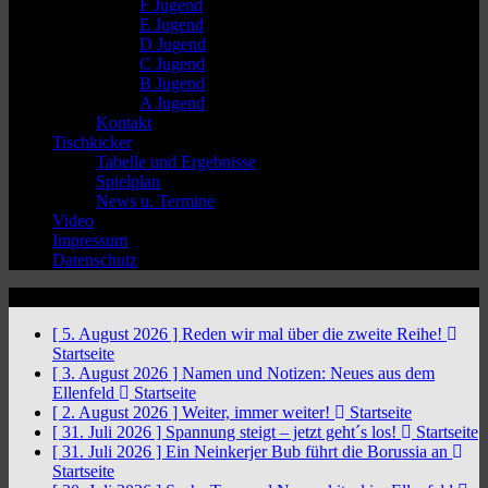
F Jugend
E Jugend
D Jugend
C Jugend
B Jugend
A Jugend
Kontakt
Tischkicker
Tabelle und Ergebnisse
Spielplan
News u. Termine
Video
Impressum
Datenschutz
News Ticker
[ 5. August 2026 ]
Reden wir mal über die zweite Reihe!
Startseite
[ 3. August 2026 ]
Namen und Notizen: Neues aus dem
Ellenfeld
Startseite
[ 2. August 2026 ]
Weiter, immer weiter!
Startseite
[ 31. Juli 2026 ]
Spannung steigt – jetzt geht´s los!
Startseite
[ 31. Juli 2026 ]
Ein Neinkerjer Bub führt die Borussia an
Startseite