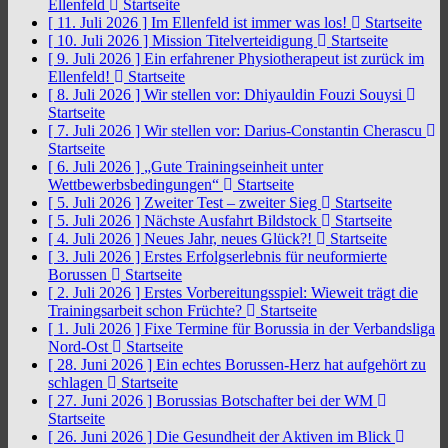
Ellenfeld
Startseite
[ 11. Juli 2026 ]
Im Ellenfeld ist immer was los!
Startseite
[ 10. Juli 2026 ]
Mission Titelverteidigung
Startseite
[ 9. Juli 2026 ]
Ein erfahrener Physiotherapeut ist zurück im
Ellenfeld!
Startseite
[ 8. Juli 2026 ]
Wir stellen vor: Dhiyauldin Fouzi Souysi
Startseite
[ 7. Juli 2026 ]
Wir stellen vor: Darius-Constantin Cherascu
Startseite
[ 6. Juli 2026 ]
„Gute Trainingseinheit unter
Wettbewerbsbedingungen“
Startseite
[ 5. Juli 2026 ]
Zweiter Test – zweiter Sieg
Startseite
[ 5. Juli 2026 ]
Nächste Ausfahrt Bildstock
Startseite
[ 4. Juli 2026 ]
Neues Jahr, neues Glück?!
Startseite
[ 3. Juli 2026 ]
Erstes Erfolgserlebnis für neuformierte
Borussen
Startseite
[ 2. Juli 2026 ]
Erstes Vorbereitungsspiel: Wieweit trägt die
Trainingsarbeit schon Früchte?
Startseite
[ 1. Juli 2026 ]
Fixe Termine für Borussia in der Verbandsliga
Nord-Ost
Startseite
[ 28. Juni 2026 ]
Ein echtes Borussen-Herz hat aufgehört zu
schlagen
Startseite
[ 27. Juni 2026 ]
Borussias Botschafter bei der WM
Startseite
[ 26. Juni 2026 ]
Die Gesundheit der Aktiven im Blick