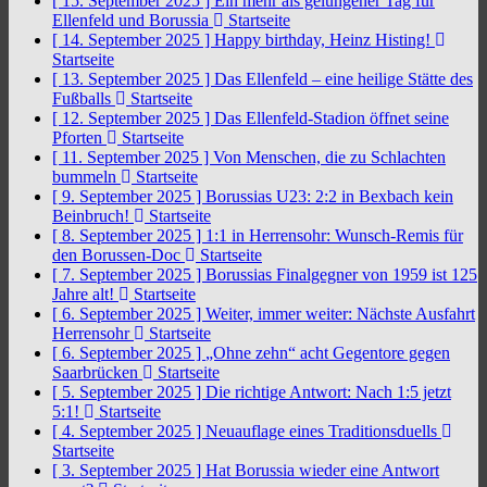
[ 15. September 2025 ]
Ein mehr als gelungener Tag für
Ellenfeld und Borussia
Startseite
[ 14. September 2025 ]
Happy birthday, Heinz Histing!
Startseite
[ 13. September 2025 ]
Das Ellenfeld – eine heilige Stätte des
Fußballs
Startseite
[ 12. September 2025 ]
Das Ellenfeld-Stadion öffnet seine
Pforten
Startseite
[ 11. September 2025 ]
Von Menschen, die zu Schlachten
bummeln
Startseite
[ 9. September 2025 ]
Borussias U23: 2:2 in Bexbach kein
Beinbruch!
Startseite
[ 8. September 2025 ]
1:1 in Herrensohr: Wunsch-Remis für
den Borussen-Doc
Startseite
[ 7. September 2025 ]
Borussias Finalgegner von 1959 ist 125
Jahre alt!
Startseite
[ 6. September 2025 ]
Weiter, immer weiter: Nächste Ausfahrt
Herrensohr
Startseite
[ 6. September 2025 ]
„Ohne zehn“ acht Gegentore gegen
Saarbrücken
Startseite
[ 5. September 2025 ]
Die richtige Antwort: Nach 1:5 jetzt
5:1!
Startseite
[ 4. September 2025 ]
Neuauflage eines Traditionsduells
Startseite
[ 3. September 2025 ]
Hat Borussia wieder eine Antwort