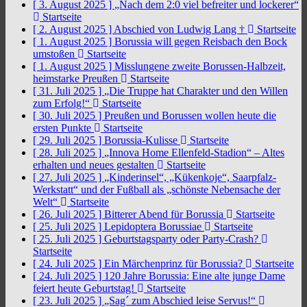
[ 3. August 2025 ]
„Nach dem 2:0 viel befreiter und lockerer“
Startseite
[ 2. August 2025 ]
Abschied von Ludwig Lang †
Startseite
[ 1. August 2025 ]
Borussia will gegen Reisbach den Bock
umstoßen
Startseite
[ 1. August 2025 ]
Misslungene zweite Borussen-Halbzeit,
heimstarke Preußen
Startseite
[ 31. Juli 2025 ]
„Die Truppe hat Charakter und den Willen
zum Erfolg!“
Startseite
[ 30. Juli 2025 ]
Preußen und Borussen wollen heute die
ersten Punkte
Startseite
[ 29. Juli 2025 ]
Borussia-Kulisse
Startseite
[ 28. Juli 2025 ]
„Innova Home Ellenfeld-Stadion“ – Altes
erhalten und neues gestalten
Startseite
[ 27. Juli 2025 ]
„Kinderinsel“, „Kükenkoje“, Saarpfalz-
Werkstatt“ und der Fußball als „schönste Nebensache der
Welt“
Startseite
[ 26. Juli 2025 ]
Bitterer Abend für Borussia
Startseite
[ 25. Juli 2025 ]
Lepidoptera Borussiae
Startseite
[ 25. Juli 2025 ]
Geburtstagsparty oder Party-Crash?
Startseite
[ 24. Juli 2025 ]
Ein Märchenprinz für Borussia?
Startseite
[ 24. Juli 2025 ]
120 Jahre Borussia: Eine alte junge Dame
feiert heute Geburtstag!
Startseite
[ 23. Juli 2025 ]
„Sag´ zum Abschied leise Servus!“