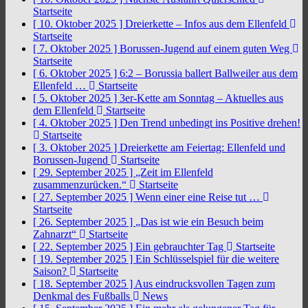
Startseite
[ 10. Oktober 2025 ]
Dreierkette – Infos aus dem Ellenfeld
Startseite
[ 7. Oktober 2025 ]
Borussen-Jugend auf einem guten Weg
Startseite
[ 6. Oktober 2025 ]
6:2 – Borussia ballert Ballweiler aus dem
Ellenfeld …
Startseite
[ 5. Oktober 2025 ]
3er-Kette am Sonntag – Aktuelles aus
dem Ellenfeld
Startseite
[ 4. Oktober 2025 ]
Den Trend unbedingt ins Positive drehen!
Startseite
[ 3. Oktober 2025 ]
Dreierkette am Feiertag: Ellenfeld und
Borussen-Jugend
Startseite
[ 29. September 2025 ]
„Zeit im Ellenfeld
zusammenzurücken.“
Startseite
[ 27. September 2025 ]
Wenn einer eine Reise tut …
Startseite
[ 26. September 2025 ]
„Das ist wie ein Besuch beim
Zahnarzt“
Startseite
[ 22. September 2025 ]
Ein gebrauchter Tag
Startseite
[ 19. September 2025 ]
Ein Schlüsselspiel für die weitere
Saison?
Startseite
[ 18. September 2025 ]
Aus eindrucksvollen Tagen zum
Denkmal des Fußballs
News