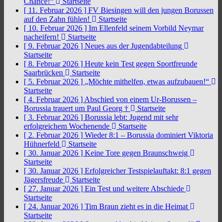
Chance!“
Startseite
[ 11. Februar 2026 ]
FV Biesingen will den jungen Borussen
auf den Zahn fühlen!
Startseite
[ 10. Februar 2026 ]
Im Ellenfeld seinem Vorbild Neymar
nacheifern!
Startseite
[ 9. Februar 2026 ]
Neues aus der Jugendabteilung
Startseite
[ 8. Februar 2026 ]
Heute kein Test gegen Sportfreunde
Saarbrücken
Startseite
[ 5. Februar 2026 ]
„Möchte mithelfen, etwas aufzubauen!“
Startseite
[ 4. Februar 2026 ]
Abschied von einem Ur-Borussen –
Borussia trauert um Paul Georg †
Startseite
[ 3. Februar 2026 ]
Borussia lebt: Jugend mit sehr
erfolgreichem Wochenende
Startseite
[ 2. Februar 2026 ]
Wieder 8:1 – Borussia dominiert Viktoria
Hühnerfeld
Startseite
[ 30. Januar 2026 ]
Keine Tore gegen Braunschweig
Startseite
[ 30. Januar 2026 ]
Erfolgreicher Testspielauftakt: 8:1 gegen
Jägersfreude
Startseite
[ 27. Januar 2026 ]
Ein Test und weitere Abschiede
Startseite
[ 24. Januar 2026 ]
Tim Braun zieht es in die Heimat
Startseite