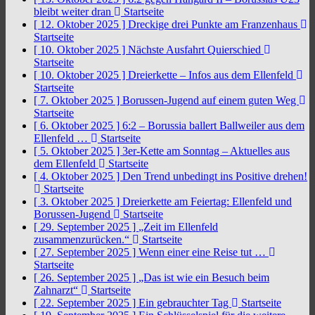
bleibt weiter dran
Startseite
[ 12. Oktober 2025 ]
Dreckige drei Punkte am Franzenhaus
Startseite
[ 10. Oktober 2025 ]
Nächste Ausfahrt Quierschied
Startseite
[ 10. Oktober 2025 ]
Dreierkette – Infos aus dem Ellenfeld
Startseite
[ 7. Oktober 2025 ]
Borussen-Jugend auf einem guten Weg
Startseite
[ 6. Oktober 2025 ]
6:2 – Borussia ballert Ballweiler aus dem
Ellenfeld …
Startseite
[ 5. Oktober 2025 ]
3er-Kette am Sonntag – Aktuelles aus
dem Ellenfeld
Startseite
[ 4. Oktober 2025 ]
Den Trend unbedingt ins Positive drehen!
Startseite
[ 3. Oktober 2025 ]
Dreierkette am Feiertag: Ellenfeld und
Borussen-Jugend
Startseite
[ 29. September 2025 ]
„Zeit im Ellenfeld
zusammenzurücken.“
Startseite
[ 27. September 2025 ]
Wenn einer eine Reise tut …
Startseite
[ 26. September 2025 ]
„Das ist wie ein Besuch beim
Zahnarzt“
Startseite
[ 22. September 2025 ]
Ein gebrauchter Tag
Startseite