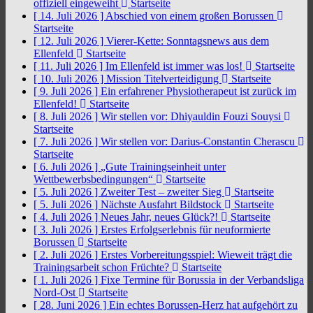
offiziell eingeweiht
Startseite
[ 14. Juli 2026 ]
Abschied von einem großen Borussen
Startseite
[ 12. Juli 2026 ]
Vierer-Kette: Sonntagsnews aus dem
Ellenfeld
Startseite
[ 11. Juli 2026 ]
Im Ellenfeld ist immer was los!
Startseite
[ 10. Juli 2026 ]
Mission Titelverteidigung
Startseite
[ 9. Juli 2026 ]
Ein erfahrener Physiotherapeut ist zurück im
Ellenfeld!
Startseite
[ 8. Juli 2026 ]
Wir stellen vor: Dhiyauldin Fouzi Souysi
Startseite
[ 7. Juli 2026 ]
Wir stellen vor: Darius-Constantin Cherascu
Startseite
[ 6. Juli 2026 ]
„Gute Trainingseinheit unter
Wettbewerbsbedingungen“
Startseite
[ 5. Juli 2026 ]
Zweiter Test – zweiter Sieg
Startseite
[ 5. Juli 2026 ]
Nächste Ausfahrt Bildstock
Startseite
[ 4. Juli 2026 ]
Neues Jahr, neues Glück?!
Startseite
[ 3. Juli 2026 ]
Erstes Erfolgserlebnis für neuformierte
Borussen
Startseite
[ 2. Juli 2026 ]
Erstes Vorbereitungsspiel: Wieweit trägt die
Trainingsarbeit schon Früchte?
Startseite
[ 1. Juli 2026 ]
Fixe Termine für Borussia in der Verbandsliga
Nord-Ost
Startseite
[ 28. Juni 2026 ]
Ein echtes Borussen-Herz hat aufgehört zu