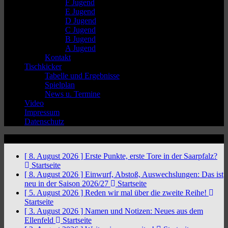
F Jugend
E Jugend
D Jugend
C Jugend
B Jugend
A Jugend
Kontakt
Tischkicker
Tabelle und Ergebnisse
Spielplan
News u. Termine
Video
Impressum
Datenschutz
News Ticker
[ 8. August 2026 ]
Erste Punkte, erste Tore in der Saarpfalz?
Startseite
[ 8. August 2026 ]
Einwurf, Abstoß, Auswechslungen: Das ist
neu in der Saison 2026/27
Startseite
[ 5. August 2026 ]
Reden wir mal über die zweite Reihe!
Startseite
[ 3. August 2026 ]
Namen und Notizen: Neues aus dem
Ellenfeld
Startseite