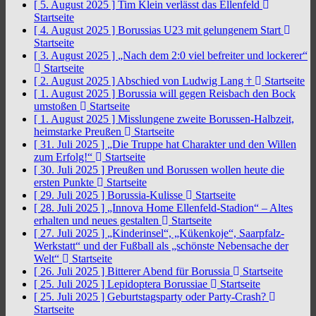
[ 5. August 2025 ]
Tim Klein verlässt das Ellenfeld
Startseite
[ 4. August 2025 ]
Borussias U23 mit gelungenem Start
Startseite
[ 3. August 2025 ]
„Nach dem 2:0 viel befreiter und lockerer“
Startseite
[ 2. August 2025 ]
Abschied von Ludwig Lang †
Startseite
[ 1. August 2025 ]
Borussia will gegen Reisbach den Bock
umstoßen
Startseite
[ 1. August 2025 ]
Misslungene zweite Borussen-Halbzeit,
heimstarke Preußen
Startseite
[ 31. Juli 2025 ]
„Die Truppe hat Charakter und den Willen
zum Erfolg!“
Startseite
[ 30. Juli 2025 ]
Preußen und Borussen wollen heute die
ersten Punkte
Startseite
[ 29. Juli 2025 ]
Borussia-Kulisse
Startseite
[ 28. Juli 2025 ]
„Innova Home Ellenfeld-Stadion“ – Altes
erhalten und neues gestalten
Startseite
[ 27. Juli 2025 ]
„Kinderinsel“, „Kükenkoje“, Saarpfalz-
Werkstatt“ und der Fußball als „schönste Nebensache der
Welt“
Startseite
[ 26. Juli 2025 ]
Bitterer Abend für Borussia
Startseite
[ 25. Juli 2025 ]
Lepidoptera Borussiae
Startseite
[ 25. Juli 2025 ]
Geburtstagsparty oder Party-Crash?
Startseite