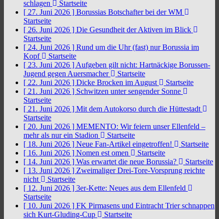
schlagen
Startseite
[ 27. Juni 2026 ]
Borussias Botschafter bei der WM
Startseite
[ 26. Juni 2026 ]
Die Gesundheit der Aktiven im Blick
Startseite
[ 24. Juni 2026 ]
Rund um die Uhr (fast) nur Borussia im
Kopf
Startseite
[ 23. Juni 2026 ]
Aufgeben gilt nicht: Hartnäckige Borussen-
Jugend gegen Auersmacher
Startseite
[ 22. Juni 2026 ]
Dicke Brocken im August
Startseite
[ 21. Juni 2026 ]
Schwitzen unter sengender Sonne
Startseite
[ 21. Juni 2026 ]
Mit dem Autokorso durch die Hüttestadt
Startseite
[ 20. Juni 2026 ]
MEMENTO: Wir feiern unser Ellenfeld –
mehr als nur ein Stadion
Startseite
[ 18. Juni 2026 ]
Neue Fan-Artikel eingetroffen!
Startseite
[ 16. Juni 2026 ]
Nomen est omen
Startseite
[ 14. Juni 2026 ]
Was erwartet die neue Borussia?
Startseite
[ 13. Juni 2026 ]
Zweimaliger Drei-Tore-Vorsprung reichte
nicht
Startseite
[ 12. Juni 2026 ]
3er-Kette: Neues aus dem Ellenfeld
Startseite
[ 10. Juni 2026 ]
FK Pirmasens und Eintracht Trier schnappen
sich Kurt-Gluding-Cup
Startseite