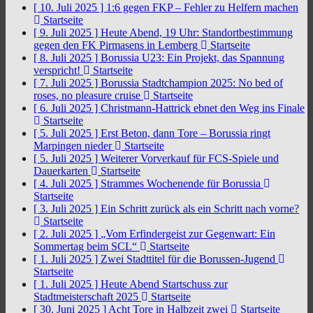
[ 10. Juli 2025 ]
1:6 gegen FKP – Fehler zu Helfern machen
Startseite
[ 9. Juli 2025 ]
Heute Abend, 19 Uhr: Standortbestimmung
gegen den FK Pirmasens in Lemberg
Startseite
[ 8. Juli 2025 ]
Borussia U23: Ein Projekt, das Spannung
verspricht!
Startseite
[ 7. Juli 2025 ]
Borussia Stadtchampion 2025: No bed of
roses, no pleasure cruise
Startseite
[ 6. Juli 2025 ]
Christmann-Hattrick ebnet den Weg ins Finale
Startseite
[ 5. Juli 2025 ]
Erst Beton, dann Tore – Borussia ringt
Marpingen nieder
Startseite
[ 5. Juli 2025 ]
Weiterer Vorverkauf für FCS-Spiele und
Dauerkarten
Startseite
[ 4. Juli 2025 ]
Strammes Wochenende für Borussia
Startseite
[ 3. Juli 2025 ]
Ein Schritt zurück als ein Schritt nach vorne?
Startseite
[ 2. Juli 2025 ]
„Vom Erfindergeist zur Gegenwart: Ein
Sommertag beim SCL“
Startseite
[ 1. Juli 2025 ]
Zwei Stadttitel für die Borussen-Jugend
Startseite
[ 1. Juli 2025 ]
Heute Abend Startschuss zur
Stadtmeisterschaft 2025
Startseite
[ 30. Juni 2025 ]
Acht Tore in Halbzeit zwei
Startseite