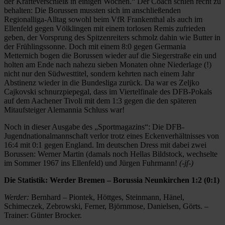
der Kräfteverschleiß in einigen Wochen.“ Der Coach schien recht zu
behalten: Die Borussen mussten sich im anschließenden
Regionalliga-Alltag sowohl beim VfR Frankenthal als auch im
Ellenfeld gegen Völklingen mit einem torlosen Remis zufrieden
geben, der Vorsprung des Spitzenreiters schmolz dahin wie Butter in
der Frühlingssonne. Doch mit einem 8:0 gegen Germania
Metternich bogen die Borussen wieder auf die Siegerstraße ein und
holten am Ende nach nahezu sieben Monaten ohne Niederlage (!)
nicht nur den Südwesttitel, sondern kehrten nach einem Jahr
Abstinenz wieder in die Bundesliga zurück. Da war es Zeljko
Cajkovski schnurzpiepegal, dass im Viertelfinale des DFB-Pokals
auf dem Aachener Tivoli mit dem 1:3 gegen die den späteren
Mitaufsteiger Alemannia Schluss war!
Noch in dieser Ausgabe des „Sportmagazins“: Die DFB-
Jugendnationalmannschaft verlor trotz eines Eckenverhältnisses von
16:4 mit 0:1 gegen England. Im deutschen Dress mit dabei zwei
Borussen: Werner Martin (damals noch Hellas Bildstock, wechselte
im Sommer 1967 ins Ellenfeld) und Jürgen Fuhrmann!
(-jf-)
Die Statistik: Werder Bremen – Borussia Neunkirchen 1:2 (0:1)
Werder:
Bernhard – Piontek, Höttges, Steinmann, Hänel,
Schimeczek, Zebrowski, Ferner, Björnmose, Danielsen, Görts. –
Trainer: Günter Brocker.