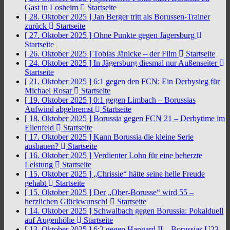
Gast in Losheim
Startseite
[ 28. Oktober 2025 ]
Jan Berger tritt als Borussen-Trainer
zurück
Startseite
[ 27. Oktober 2025 ]
Ohne Punkte gegen Jägersburg
Startseite
[ 26. Oktober 2025 ]
Tobias Jänicke – der Film
Startseite
[ 24. Oktober 2025 ]
In Jägersburg diesmal nur Außenseiter
Startseite
[ 21. Oktober 2025 ]
6:1 gegen den FCN: Ein Derbysieg für
Michael Rosar
Startseite
[ 19. Oktober 2025 ]
0:1 gegen Limbach – Borussias
Aufwind abgebremst
Startseite
[ 18. Oktober 2025 ]
Borussia gegen FCN 21 – Derbytime im
Ellenfeld
Startseite
[ 17. Oktober 2025 ]
Kann Borussia die kleine Serie
ausbauen?
Startseite
[ 16. Oktober 2025 ]
Verdienter Lohn für eine beherzte
Leistung
Startseite
[ 15. Oktober 2025 ]
„Chrissie“ hätte seine helle Freude
gehabt
Startseite
[ 15. Oktober 2025 ]
Der „Ober-Borusse“ wird 55 –
herzlichen Glückwunsch!
Startseite
[ 14. Oktober 2025 ]
Schwalbach gegen Borussia: Pokalduell
auf Augenhöhe
Startseite
[ 13. Oktober 2025 ]
6:2 gegen Hangard II – Borussias U23