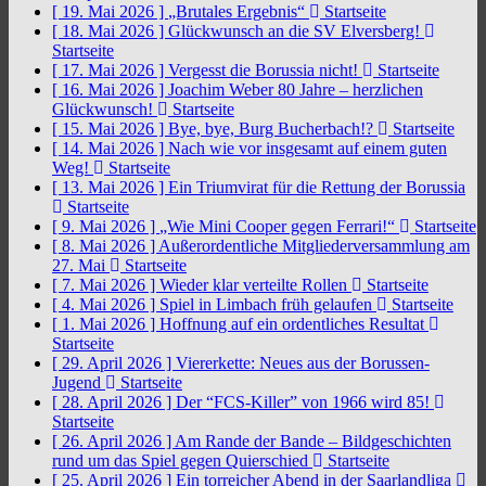
[ 19. Mai 2026 ]
„Brutales Ergebnis“
Startseite
[ 18. Mai 2026 ]
Glückwunsch an die SV Elversberg!
Startseite
[ 17. Mai 2026 ]
Vergesst die Borussia nicht!
Startseite
[ 16. Mai 2026 ]
Joachim Weber 80 Jahre – herzlichen
Glückwunsch!
Startseite
[ 15. Mai 2026 ]
Bye, bye, Burg Bucherbach!?
Startseite
[ 14. Mai 2026 ]
Nach wie vor insgesamt auf einem guten
Weg!
Startseite
[ 13. Mai 2026 ]
Ein Triumvirat für die Rettung der Borussia
Startseite
[ 9. Mai 2026 ]
„Wie Mini Cooper gegen Ferrari!“
Startseite
[ 8. Mai 2026 ]
Außerordentliche Mitgliederversammlung am
27. Mai
Startseite
[ 7. Mai 2026 ]
Wieder klar verteilte Rollen
Startseite
[ 4. Mai 2026 ]
Spiel in Limbach früh gelaufen
Startseite
[ 1. Mai 2026 ]
Hoffnung auf ein ordentliches Resultat
Startseite
[ 29. April 2026 ]
Viererkette: Neues aus der Borussen-
Jugend
Startseite
[ 28. April 2026 ]
Der “FCS-Killer” von 1966 wird 85!
Startseite
[ 26. April 2026 ]
Am Rande der Bande – Bildgeschichten
rund um das Spiel gegen Quierschied
Startseite
[ 25. April 2026 ]
Ein torreicher Abend in der Saarlandliga