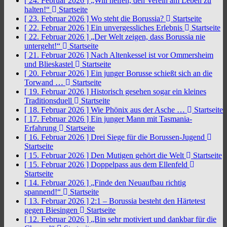
[ 24. Februar 2026 ]
„Will helfen, den Verein am Leben zu
halten!“
Startseite
[ 23. Februar 2026 ]
Wo steht die Borussia?
Startseite
[ 22. Februar 2026 ]
Ein unvergessliches Erlebnis
Startseite
[ 22. Februar 2026 ]
„Der Welt zeigen, dass Borussia nie
untergeht!“
Startseite
[ 21. Februar 2026 ]
Nach Altenkessel ist vor Ommersheim
und Blieskastel
Startseite
[ 20. Februar 2026 ]
Ein junger Borusse schießt sich an die
Torwand …
Startseite
[ 19. Februar 2026 ]
Historisch gesehen sogar ein kleines
Traditionsduell
Startseite
[ 18. Februar 2026 ]
Wie Phönix aus der Asche …
Startseite
[ 17. Februar 2026 ]
Ein junger Mann mit Tasmania-
Erfahrung
Startseite
[ 16. Februar 2026 ]
Drei Siege für die Borussen-Jugend
Startseite
[ 15. Februar 2026 ]
Den Mutigen gehört die Welt
Startseite
[ 15. Februar 2026 ]
Doppelpass aus dem Ellenfeld
Startseite
[ 14. Februar 2026 ]
„Finde den Neuaufbau richtig
spannend!“
Startseite
[ 13. Februar 2026 ]
2:1 – Borussia besteht den Härtetest
gegen Biesingen
Startseite
[ 12. Februar 2026 ]
„Bin sehr motiviert und dankbar für die