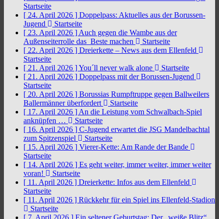
Startseite
[ 24. April 2026 ]
Doppelpass: Aktuelles aus der Borussen-
Jugend
Startseite
[ 23. April 2026 ]
Auch gegen die Wambe aus der
Außenseiterrolle das Beste machen
Startseite
[ 22. April 2026 ]
Dreierkette – News aus dem Ellenfeld
Startseite
[ 21. April 2026 ]
You´ll never walk alone
Startseite
[ 21. April 2026 ]
Doppelpass mit der Borussen-Jugend
Startseite
[ 20. April 2026 ]
Borussias Rumpftruppe gegen Ballweilers
Ballermänner überfordert
Startseite
[ 17. April 2026 ]
An die Leistung vom Schwalbach-Spiel
anknüpfen …
Startseite
[ 16. April 2026 ]
C-Jugend erwartet die JSG Mandelbachtal
zum Spitzenspiel
Startseite
[ 15. April 2026 ]
Vierer-Kette: Am Rande der Bande
Startseite
[ 14. April 2026 ]
Es geht weiter, immer weiter, immer weiter
voran!
Startseite
[ 11. April 2026 ]
Dreierkette: Infos aus dem Ellenfeld
Startseite
[ 11. April 2026 ]
Rückkehr für ein Spiel ins Ellenfeld-Stadion
Startseite
[ 7. April 2026 ]
Ein seltener Geburtstag: Der „weiße Blitz“