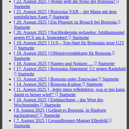
[ 22. August 2025 ]
Wohin geht die Reise der Borussia?
Startseite
[ 21. August 2025 ]
Borussias VAR – der Mann mit dem
untrüglichen Auge
Startseite
[ 20. August 2025 ]
Ein Phoenix zu Besuch bei Borussia
Startseite
[ 20. August 2025 ]
Nachholtermin gefunden: Jubiläumsspiel
gegen FCS am 4. September!
Startseite
[ 19. August 2025 ]
11:0 – Top-Start für Borussias neue U23
Startseite
[ 18. August 2025 ]
Offensivverstärkung für Borussia
Startseite
[ 18. August 2025 ]
Namen und Notizen …
Startseite
[ 17. August 2025 ]
Borussias Statement: 5:1 gegen Rastpfuhl
Startseite
[ 15. August 2025 ]
Borussia unter Zugzwang
Startseite
[ 14. August 2025 ]
Borussia-Kulisse
Startseite
[ 11. August 2025 ]
„Jeder muss reflektieren, was er tun kann,
damit es besser wird!“
Startseite
[ 10. August 2025 ]
Enttäuschung – das Wort des
Wochenendes
Startseite
[ 8. August 2025 ]
Gelingt es Borussia, in Hasborn
nachzulegen?
Startseite
[ 7. August 2025 ]
Groundhopper-Magnet Ellenfeld
Startseite