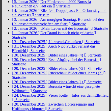
[ 5. Januar 2026 ]
Der Förderverein 2000 Borussia
Neunkirchen e.V. lädt ein
Startseite
[ 4. Januar 2026 ]
Ellenfeld-Doppelpass: Ein Geburtstag und
ein Wechsel
Startseite
[ 3. Januar 2026 ]
Am morgigen Sonntag: Borussia bei den
Hallenstadtmeisterschaften am Start
Startseite
[ 2. Januar 2026 ]
„Mein Leben mit der Borussia“
Startseite
[ 1. Januar 2026 ]
Der Brand ist noch nicht gelöscht
Startseite
[ 31. Dezember 2025 ]
Jahresend-Gedanken
Startseite
[ 31. Dezember 2025 ]
Auch Nico Purket verlässt das
Ellenfeld
Startseite
[ 30. Dezember 2025 ]
Bilder eines Jahres (4)
Startseite
[ 30. Dezember 2025 ]
Erste Abgänge bei der Borussia
Startseite
[ 29. Dezember 2025 ]
Bilder eines Jahres (3)
Startseite
[ 28. Dezember 2025 ]
Rückschau: Bilder eines Jahres (2)
Startseite
[ 26. Dezember 2025 ]
Bilder eines Jahres (1)
Startseite
[ 24. Dezember 2025 ]
Borussia wünscht eine gesegnete
Weihnacht
Startseite
[ 24. Dezember 2025 ]
Vierer-Kette – Infos aus dem Ellenfeld
Startseite
[ 20. Dezember 2025 ]
Zwischen Horroszenario und
Hoffnungsschimmer
Startseite