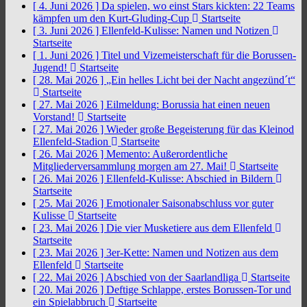
[ 4. Juni 2026 ]
Da spielen, wo einst Stars kickten: 22 Teams
kämpfen um den Kurt-Gluding-Cup
Startseite
[ 3. Juni 2026 ]
Ellenfeld-Kulisse: Namen und Notizen
Startseite
[ 1. Juni 2026 ]
Titel und Vizemeisterschaft für die Borussen-
Jugend!
Startseite
[ 28. Mai 2026 ]
„Ein helles Licht bei der Nacht angezünd´t“
Startseite
[ 27. Mai 2026 ]
Eilmeldung: Borussia hat einen neuen
Vorstand!
Startseite
[ 27. Mai 2026 ]
Wieder große Begeisterung für das Kleinod
Ellenfeld-Stadion
Startseite
[ 26. Mai 2026 ]
Memento: Außerordentliche
Mitgliederversammlung morgen am 27. Mai!
Startseite
[ 26. Mai 2026 ]
Ellenfeld-Kulisse: Abschied in Bildern
Startseite
[ 25. Mai 2026 ]
Emotionaler Saisonabschluss vor guter
Kulisse
Startseite
[ 23. Mai 2026 ]
Die vier Musketiere aus dem Ellenfeld
Startseite
[ 23. Mai 2026 ]
3er-Kette: Namen und Notizen aus dem
Ellenfeld
Startseite
[ 22. Mai 2026 ]
Abschied von der Saarlandliga
Startseite
[ 20. Mai 2026 ]
Deftige Schlappe, erstes Borussen-Tor und
ein Spielabbruch
Startseite