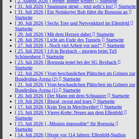
[ 2. August 2026 ]
Weiter, immer weiter!
Startseite
[ 31. Juli 2026 ]
Spannung steigt – jetzt geht´s los!
Startseite
[ 31. Juli 2026 ]
Ein Neinkerjer Bub führt die Borussia an
Startseite
[ 30. Juli 2026 ]
Sechs Tore und Nervenkitzel im Ellenfeld
Startseite
[ 29. Juli 2026 ]
Mit dem Herzen dabei
Startseite
[ 28. Juli 2026 ]
Licht am Ende des Tunnels
Startseite
[ 27. Juli 2026 ]
„Noch viel Arbeit vor uns!“
Startseite
[ 25. Juli 2026 ]
1:0 in Bexbach – morgen beim TuS
Schönenberg
Startseite
[ 23. Juli 2026 ]
Borussia testet bei der SG Bexbach
Startseite
[ 22. Juli 2026 ]
Vom beschaulichen Plätzchen im Grünen zur
Bundesliga-Arena (2)
Startseite
[ 21. Juli 2026 ]
Vom beschaulichen Plätzchen im Grünen zur
Bundesliga-Arena (1)
Startseite
[ 20. Juli 2026 ]
Der Mann mit dem Schnauzer
Startseite
[ 19. Juli 2026 ]
Blood, sweat and tears
Startseite
[ 17. Juli 2026 ]
Kein Test in Merchweiler!
Startseite
[ 15. Juli 2026 ]
Vierer-Kette: Neues aus dem Ellenfeld
Startseite
[ 15. Juli 2026 ]
„Mission impossible“ für Borussia
Startseite
[ 14. Juli 2026 ]
Heute vor 114 Jahren: Ellenfeld-Stadion