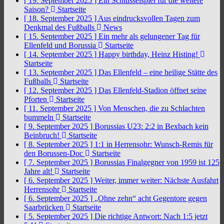
[ 19. September 2025 ]
Ein Schlüsselspiel für die weitere
Saison?
Startseite
[ 18. September 2025 ]
Aus eindrucksvollen Tagen zum
Denkmal des Fußballs
News
[ 15. September 2025 ]
Ein mehr als gelungener Tag für
Ellenfeld und Borussia
Startseite
[ 14. September 2025 ]
Happy birthday, Heinz Histing!
Startseite
[ 13. September 2025 ]
Das Ellenfeld – eine heilige Stätte des
Fußballs
Startseite
[ 12. September 2025 ]
Das Ellenfeld-Stadion öffnet seine
Pforten
Startseite
[ 11. September 2025 ]
Von Menschen, die zu Schlachten
bummeln
Startseite
[ 9. September 2025 ]
Borussias U23: 2:2 in Bexbach kein
Beinbruch!
Startseite
[ 8. September 2025 ]
1:1 in Herrensohr: Wunsch-Remis für
den Borussen-Doc
Startseite
[ 7. September 2025 ]
Borussias Finalgegner von 1959 ist 125
Jahre alt!
Startseite
[ 6. September 2025 ]
Weiter, immer weiter: Nächste Ausfahrt
Herrensohr
Startseite
[ 6. September 2025 ]
„Ohne zehn“ acht Gegentore gegen
Saarbrücken
Startseite
[ 5. September 2025 ]
Die richtige Antwort: Nach 1:5 jetzt