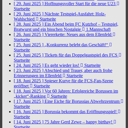
[ 29. Juni 2025 ]
Hoffnungsvoller Start für die neue U23
Startseite
[ 29. Juni 2025 ]
Nächste Testspiel-Ausfahrt: Holz-
Wahlschied
Startseite
[ 28. Juni 2025 ]
Ein Abend beim FC Kutzhof – Testspiel,
Bratwurst und ein bisschen Nostalgie
1.Mannschaft
[ 26. Juni 2025 ]
Viererkette: Neues aus dem Ellenfeld
Startseite
[ 25. Juni 2025 ]
„Konkurrenz belebt das Geschäft!“
Startseite
[ 25. Juni 2025 ]
Tickets für das Doppelgastspiel des FCS
Startseite
[ 24. Juni 2025 ]
Es geht wieder los!
Startseite
[ 23. Juni 2025 ]
Abschied und Trauer, aber auch frohe
Erinnerungen im Ellenfeld
Startseite
[ 18. Juni 2025 ]
Spieser Kurve für die FCS-Fan-Szene
geöffnet
Startseite
[ 18. Juni 2025 ]
Vor 60 Jahren: Erfolgreiche Borussen im
„kicker“-Ranking
Startseite
[ 17. Juni 2025 ]
Eine Eiche für Borussias Abwehrzentrum
Startseite
[ 16. Juni 2025 ]
Borussia bekommt das Eröffnungsspiel!
Startseite
[ 14. Juni 2025 ]
75 Jahre Gerd Zewe – happy birthay!
Startseite