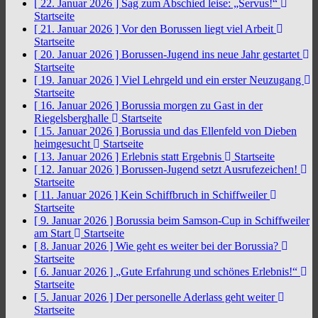
[ 22. Januar 2026 ]
Sag zum Abschied leise: „Servus!“
Startseite
[ 21. Januar 2026 ]
Vor den Borussen liegt viel Arbeit
Startseite
[ 20. Januar 2026 ]
Borussen-Jugend ins neue Jahr gestartet
Startseite
[ 19. Januar 2026 ]
Viel Lehrgeld und ein erster Neuzugang
Startseite
[ 16. Januar 2026 ]
Borussia morgen zu Gast in der
Riegelsberghalle
Startseite
[ 15. Januar 2026 ]
Borussia und das Ellenfeld von Dieben
heimgesucht
Startseite
[ 13. Januar 2026 ]
Erlebnis statt Ergebnis
Startseite
[ 12. Januar 2026 ]
Borussen-Jugend setzt Ausrufezeichen!
Startseite
[ 11. Januar 2026 ]
Kein Schiffbruch in Schiffweiler
Startseite
[ 9. Januar 2026 ]
Borussia beim Samson-Cup in Schiffweiler
am Start
Startseite
[ 8. Januar 2026 ]
Wie geht es weiter bei der Borussia?
Startseite
[ 6. Januar 2026 ]
„Gute Erfahrung und schönes Erlebnis!“
Startseite
[ 5. Januar 2026 ]
Der personelle Aderlass geht weiter
Startseite