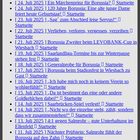
[ 24. Juli 2025 ]
Ein Märchenprinz für Borussia?
Startseite
[ 24. Juli 2025 ]
120 Jahre Borussia: Eine alte junge Dame
feiert heute Geburtstag!
Startseite
[ 23. Juli 2025 ]
„Sag´ zum Abschied leise Servus!“
Startseite
[ 22. Juli 2025 ]
Verlieben, verloren, vergessen, verzeihen
Startseite
[ 21. Juli 2025 ]
Borussia Zweiter beim LEVOBANK-Cup in
Wiesbach
Startseite
[ 19. Juli 2025 ]
Saarlandliga-Termine bis zur Winterpause
stehen fest
Startseite
[ 18. Juli 2025 ]
Generalprobe für Borussia
Startseite
[ 17. Juli 2025 ]
Borussia beim Stadionfest in Wiesbach zu
Gast
Startseite
[ 16. Juli 2025 ]
„Ich habe mich noch in keinem Verein so
wohlgefühlt!“
Startseite
[ 15. Juli 2025 ]
„Da ist bestimmt das eine oder andere
Goldkehlchen dabei!“
Startseite
[ 14. Juli 2025 ]
Saarbrücken-Spiel verlegt!
Startseite
[ 14. Juli 2025 ]
„Nicht wo der einzelne steht, zählt, sondern
dass wir zusammenstehen!“
Startseite
[ 13. Juli 2025 ]
4:1 gegen Salmrohr – gute Unterhaltung im
Ellenfeld
Startseite
[ 11. Juli 2025 ]
Nächster Prüfstein: Salmrohr fühlt der
Borussia auf den Zahn
Startseite