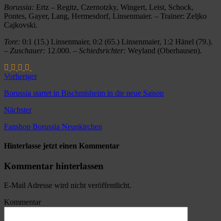
Borussia:
Ertz – Regitz, Czernotzky, Wingert, Leist, Schock,
Pontes, Gayer, Lang, Hermesdorf, Linsenmaier. – Trainer: Zeljko
Cajkovski.
Tore:
0:1 (15.) Linsenmaier, 0:2 (65.) Linsenmaier, 1:2 Hänel (79.).
–
Zuschauer:
12.000. –
Schiedsrichter:
Weyland (Oberhausen).
Vorheriger
Borussia startet in Bischmisheim in die neue Saison
Nächster
Fanshop Borussia Neunkirchen
Hinterlasse jetzt einen Kommentar
Kommentar hinterlassen
E-Mail Adresse wird nicht veröffentlicht.
Kommentar