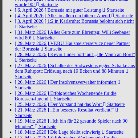
wurde 90!
Startseite
[ 6. April 2026 ]
Borussia mit guter Leistung
Startseite
[ 4. April 2026 ]
Alles in allem ein bitterer Abend
Startseite
[ 3. April 2026 ]
1:2 in Karlsruhe: Borussia belohnt sich nicht
Startseite
[ 31. März 2026 ]
Alles Gute zum Ehrentag: Willi Seebauer
wird 80!
Startseite
[ 29. März 2026 ]
VEBU Hausmeisterservice neuer Partner
der Borussia
Startseite
[ 28. März 2026 ]
Kevin Lüder hofft auf „alle Mann an Bord“
Startseite
[ 27. März 2026 ]
Schalke des Südwestens gegen Schalke aus
dem Ruhrpott: Erlösung nach 19 Ecken und 88 Minuten
Startseite
[ 26. März 2026 ]
Der Insolvenzverwalter informiert
Startseite
[ 26. März 2026 ]
Erfolgreiches Wochenende für die
Borussen-Jugend
Startseite
[ 25. März 2026 ]
Der Vorstand hat das Wort
Startseite
[ 21. März 2026 ]
„Ein besseres Resultat verdient!“
Startseite
[ 19. März 2026 ]
„Ich bin für 22 gesunde Spieler nach 90
Minuten“
Startseite
[ 18. März 2026 ]
Die Lage bleibt schwierig
Startseite
[ 17. März 2026 ]
Erfolgreiches Wochenende für die