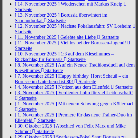
[ 14. November 2025 ]
Wiedersehen mit Markus Kneip
Startseite
[ 13. November 2025 ]
Borussia überwintert im
Saarlandpokal
Startseite
[ 12. November 2025 ]
Nächste Pokalausfahrt: SV Losheim
Startseite
[ 11. November 2025 ]
Gelebte alte Liebe
Startseite
[ 11. November 2025 ]
Viel los bei der Borussen-Jugend!
Startseite
[ 10. November 2025 ]
1:3 auf dem Kieselhumes –
Rückschlag für Borussia
Startseite
[ 8. November 2025 ]
Auf ein Neues: Traditionsduell auf dem
Kieselhumes
Startseite
[ 7. November 2025 ]
Happy birthday, Horst Schauß – ein
Borusse im Unterhemd ist 80!
Startseite
[ 4. November 2025 ]
Notizen aus dem Ellenfeld
Startseite
[ 3. November 2025 ]
Verdienter Lohn für viel Leidenschaft!
Startseite
[ 1. November 2025 ]
Mit neuem Schwung gegen Köllerbach
Startseite
[ 1. November 2025 ]
Premiere für das neue Trainer-Duo im
Ellenfeld
Startseite
[ 30. Oktober 2025 ]
Abschied von Felix Marx und Mike
Schmidt
Startseite
[ 29. Oktober 2025 ]
Sparkassen-Pokal Saar: Borussia zu