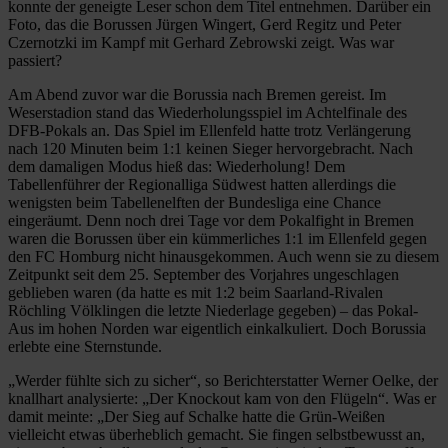
konnte der geneigte Leser schon dem Titel entnehmen. Darüber ein
Foto, das die Borussen Jürgen Wingert, Gerd Regitz und Peter
Czernotzki im Kampf mit Gerhard Zebrowski zeigt. Was war
passiert?
Am Abend zuvor war die Borussia nach Bremen gereist. Im
Weserstadion stand das Wiederholungsspiel im Achtelfinale des
DFB-Pokals an. Das Spiel im Ellenfeld hatte trotz Verlängerung
nach 120 Minuten beim 1:1 keinen Sieger hervorgebracht. Nach
dem damaligen Modus hieß das: Wiederholung! Dem
Tabellenführer der Regionalliga Südwest hatten allerdings die
wenigsten beim Tabellenelften der Bundesliga eine Chance
eingeräumt. Denn noch drei Tage vor dem Pokalfight in Bremen
waren die Borussen über ein kümmerliches 1:1 im Ellenfeld gegen
den FC Homburg nicht hinausgekommen. Auch wenn sie zu diesem
Zeitpunkt seit dem 25. September des Vorjahres ungeschlagen
geblieben waren (da hatte es mit 1:2 beim Saarland-Rivalen
Röchling Völklingen die letzte Niederlage gegeben) – das Pokal-
Aus im hohen Norden war eigentlich einkalkuliert. Doch Borussia
erlebte eine Sternstunde.
„Werder fühlte sich zu sicher“, so Berichterstatter Werner Oelke, der
knallhart analysierte: „Der Knockout kam von den Flügeln“. Was er
damit meinte: „Der Sieg auf Schalke hatte die Grün-Weißen
vielleicht etwas überheblich gemacht. Sie fingen selbstbewusst an,