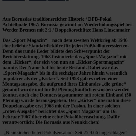
Aus Borussias traditionsreicher Historie / DFB-Pokal
Achtelfinale 1967: Borussia gewinnt im Wiederholungsspiel bei
Werder Bremen mit 2:1 / Doppeltorschütze Hans Linsenmaier
Das „Sport-Magazin“ – nach dem zweiten Weltkrieg ab 1946
eine beliebte Standardlektüre für jeden Fußballinteressierten.
Denn das runde Leder bildete den Schwerpunkt der
Berichterstattung. 1968 fusionierte das „Sport-Magazin“ mit
dem „Kicker“, der sich von nun an „Kicker-Sportmagazin“
nannte. Der Name hat bis heute Bestand. Dabei war das
„Sport-Magazin“ bis in die sechziger Jahre hinein wesentlich
populärer als der „Kicker“. Seit 1953 gab es neben einer
Montagsausgabe, die aufgrund ihres Einbandes „die grüne“
genannt wurde und für 80 Pfennig käuflich erworben werden
konnte, auch eine Donnerstagsnummer mit rotem Einband (50
Pfennig) wurde herausgegeben. Der „Kicker“ übernahm diese
Doppelausgabe erst 1968 mit der Fusion. In einer solchen
„roten Ausgabe“ berichtet das „Sport-Magazin“ am 16.
Februar 1967 über eine echte Pokalüberraschung. Dafür
verantwortlich: Die Borussia aus Neunkirchen!
„Neunkirchen liefert Pokalsensation: Seit 25.9.66 ungeschlagen“