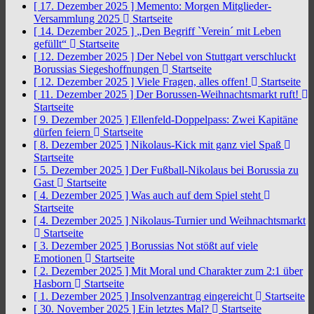
[ 17. Dezember 2025 ]
Memento: Morgen Mitglieder-
Versammlung 2025
Startseite
[ 14. Dezember 2025 ]
„Den Begriff `Verein´ mit Leben
gefüllt“
Startseite
[ 12. Dezember 2025 ]
Der Nebel von Stuttgart verschluckt
Borussias Siegeshoffnungen
Startseite
[ 12. Dezember 2025 ]
Viele Fragen, alles offen!
Startseite
[ 11. Dezember 2025 ]
Der Borussen-Weihnachtsmarkt ruft!
Startseite
[ 9. Dezember 2025 ]
Ellenfeld-Doppelpass: Zwei Kapitäne
dürfen feiern
Startseite
[ 8. Dezember 2025 ]
Nikolaus-Kick mit ganz viel Spaß
Startseite
[ 5. Dezember 2025 ]
Der Fußball-Nikolaus bei Borussia zu
Gast
Startseite
[ 4. Dezember 2025 ]
Was auch auf dem Spiel steht
Startseite
[ 4. Dezember 2025 ]
Nikolaus-Turnier und Weihnachtsmarkt
Startseite
[ 3. Dezember 2025 ]
Borussias Not stößt auf viele
Emotionen
Startseite
[ 2. Dezember 2025 ]
Mit Moral und Charakter zum 2:1 über
Hasborn
Startseite
[ 1. Dezember 2025 ]
Insolvenzantrag eingereicht
Startseite
[ 30. November 2025 ]
Ein letztes Mal?
Startseite