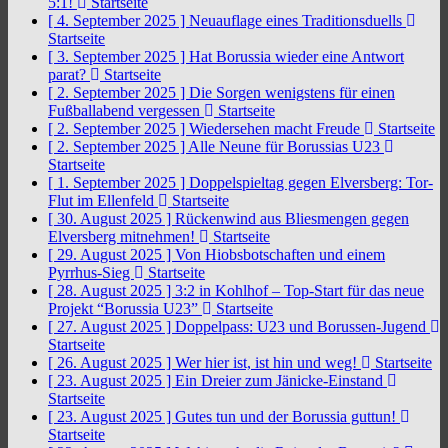
5:1!
Startseite
[ 4. September 2025 ]
Neuauflage eines Traditionsduells
Startseite
[ 3. September 2025 ]
Hat Borussia wieder eine Antwort
parat?
Startseite
[ 2. September 2025 ]
Die Sorgen wenigstens für einen
Fußballabend vergessen
Startseite
[ 2. September 2025 ]
Wiedersehen macht Freude
Startseite
[ 2. September 2025 ]
Alle Neune für Borussias U23
Startseite
[ 1. September 2025 ]
Doppelspieltag gegen Elversberg: Tor-
Flut im Ellenfeld
Startseite
[ 30. August 2025 ]
Rückenwind aus Bliesmengen gegen
Elversberg mitnehmen!
Startseite
[ 29. August 2025 ]
Von Hiobsbotschaften und einem
Pyrrhus-Sieg
Startseite
[ 28. August 2025 ]
3:2 in Kohlhof – Top-Start für das neue
Projekt “Borussia U23”
Startseite
[ 27. August 2025 ]
Doppelpass: U23 und Borussen-Jugend
Startseite
[ 26. August 2025 ]
Wer hier ist, ist hin und weg!
Startseite
[ 23. August 2025 ]
Ein Dreier zum Jänicke-Einstand
Startseite
[ 23. August 2025 ]
Gutes tun und der Borussia guttun!
Startseite