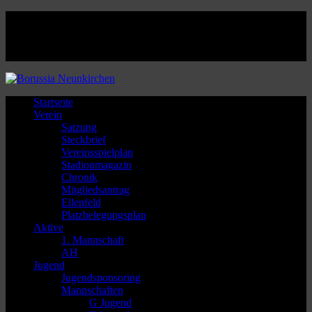
Facebook
Twitter
Instagram
Youtube
Startseite
Verein
Satzung
Steckbrief
Vereinsspielplan
Stadionmagazin
Chronik
Mitgliedsantrag
Ellenfeld
Platzbelegungsplan
Aktive
1. Mannschaft
AH
Jugend
Jugendsponsoring
Mannschaften
G Jugend