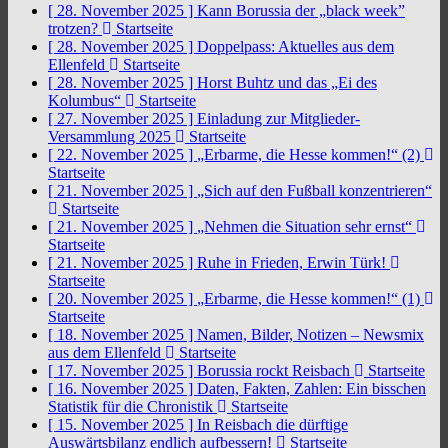
[ 28. November 2025 ]
Kann Borussia der „black week”
trotzen?
Startseite
[ 28. November 2025 ]
Doppelpass: Aktuelles aus dem
Ellenfeld
Startseite
[ 28. November 2025 ]
Horst Buhtz und das „Ei des
Kolumbus“
Startseite
[ 27. November 2025 ]
Einladung zur Mitglieder-
Versammlung 2025
Startseite
[ 22. November 2025 ]
„Erbarme, die Hesse kommen!“ (2)
Startseite
[ 21. November 2025 ]
„Sich auf den Fußball konzentrieren“
Startseite
[ 21. November 2025 ]
„Nehmen die Situation sehr ernst“
Startseite
[ 21. November 2025 ]
Ruhe in Frieden, Erwin Türk!
Startseite
[ 20. November 2025 ]
„Erbarme, die Hesse kommen!“ (1)
Startseite
[ 18. November 2025 ]
Namen, Bilder, Notizen – Newsmix
aus dem Ellenfeld
Startseite
[ 17. November 2025 ]
Borussia rockt Reisbach
Startseite
[ 16. November 2025 ]
Daten, Fakten, Zahlen: Ein bisschen
Statistik für die Chronistik
Startseite
[ 15. November 2025 ]
In Reisbach die dürftige
Auswärtsbilanz endlich aufbessern!
Startseite