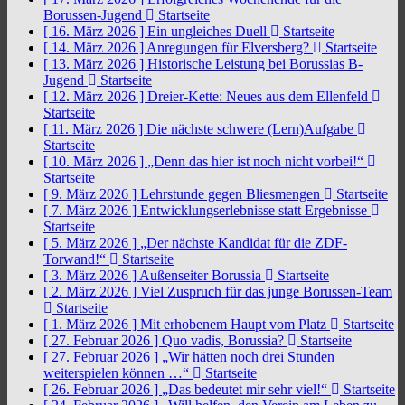
Borussen-Jugend
Startseite
[ 16. März 2026 ]
Ein ungleiches Duell
Startseite
[ 14. März 2026 ]
Anregungen für Elversberg?
Startseite
[ 13. März 2026 ]
Historische Leistung bei Borussias B-
Jugend
Startseite
[ 12. März 2026 ]
Dreier-Kette: Neues aus dem Ellenfeld
Startseite
[ 11. März 2026 ]
Die nächste schwere (Lern)Aufgabe
Startseite
[ 10. März 2026 ]
„Denn das hier ist noch nicht vorbei!“
Startseite
[ 9. März 2026 ]
Lehrstunde gegen Bliesmengen
Startseite
[ 7. März 2026 ]
Entwicklungserlebnisse statt Ergebnisse
Startseite
[ 5. März 2026 ]
„Der nächste Kandidat für die ZDF-
Torwand!“
Startseite
[ 3. März 2026 ]
Außenseiter Borussia
Startseite
[ 2. März 2026 ]
Viel Zuspruch für das junge Borussen-Team
Startseite
[ 1. März 2026 ]
Mit erhobenem Haupt vom Platz
Startseite
[ 27. Februar 2026 ]
Quo vadis, Borussia?
Startseite
[ 27. Februar 2026 ]
„Wir hätten noch drei Stunden
weiterspielen können …“
Startseite
[ 26. Februar 2026 ]
„Das bedeutet mir sehr viel!“
Startseite