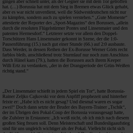
gingen aber schnell unter, als der Gegner sie mit dem Tor getroffen
hat. (…) Borussia hat mit dem Sieg in Bremen etwas Glück gehabt,
aber es war nicht unverdient, weil die Südwestdeutschen nicht nur
zu kämpfen, sondern auch zu spielen verstehen.“ „Gute Momente“
attestierte der Reporter des „Sport-Magazins“ den Borussen, „allein
durch die resoluten Flügelstürmer Pontes und Linsenmaier und den
patenten Hermesdorf.“ Letzterer setzte vor allem den Doppel-
Torschützen Hans Linsenmaier gekonnt in Szene, der die 1:0-
Pausenführung (15.) nach gut einer Stunde (66.) auf 2:0 ausbaute.
Dass Werder, in dessen Reihen der Ex-Borusse Werner Görts recht
farblos bleib, anschließend trotz Sturmlauf nur noch zum Anschluss
durch Hänel kam (79.), hatten die Borussen auch ihrem Keeper
Willi Ertz zu verdanken, „der in der Drangperiode der Grün-Weißen
richtig stand.“
„Der Linsenmaier schießt in jedem Spiel ein Tor“, hatte Borussia-
Rainer Zeljko Cajkovski vor dem Anpfiff prophezeit und hinterher
feixte er: „Habe ich es nicht gesag? Und diesmal waren es sogar
zwei!“ Doch dann setzte der Bruder des Bayern-Trainer „Tschik“,
der im Übrigen den Pokal-Coup der Borussia vorausgesagt hatte,
die Zuhörer in Erstaunen: „Ich weiß nicht, ob ich mich nach diesem
großen Sieg freuen soll. Denn Meisterschaft und Bundesligaaufstieg
sind für uns ungleich wichtiger als der Pokal. Vielleicht rächt sich