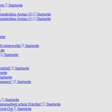
erg
Startseite
e
Bundesliga-Arena (2)
Startseite
Bundesliga-Arena (1)
Startseite
eite
ell eingeweiht
Startseite
eite
d
Startseite
lenfeld!
Startseite
seite
tartseite
ngungen“
Startseite
n
Startseite
ainingsarbeit schon Früchte?
Startseite
 Nord-Ost
Startseite