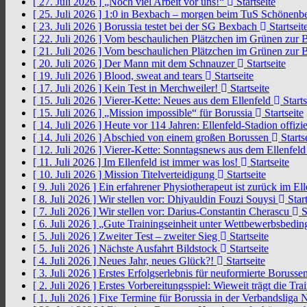
[ 27. Juli 2026 ]
„Noch viel Arbeit vor uns!“
Startseite
[ 25. Juli 2026 ]
1:0 in Bexbach – morgen beim TuS Schönenb
[ 23. Juli 2026 ]
Borussia testet bei der SG Bexbach
Startseit
[ 22. Juli 2026 ]
Vom beschaulichen Plätzchen im Grünen zur 
[ 21. Juli 2026 ]
Vom beschaulichen Plätzchen im Grünen zur 
[ 20. Juli 2026 ]
Der Mann mit dem Schnauzer
Startseite
[ 19. Juli 2026 ]
Blood, sweat and tears
Startseite
[ 17. Juli 2026 ]
Kein Test in Merchweiler!
Startseite
[ 15. Juli 2026 ]
Vierer-Kette: Neues aus dem Ellenfeld
Starts
[ 15. Juli 2026 ]
„Mission impossible“ für Borussia
Startseite
[ 14. Juli 2026 ]
Heute vor 114 Jahren: Ellenfeld-Stadion offizi
[ 14. Juli 2026 ]
Abschied von einem großen Borussen
Starts
[ 12. Juli 2026 ]
Vierer-Kette: Sonntagsnews aus dem Ellenfel
[ 11. Juli 2026 ]
Im Ellenfeld ist immer was los!
Startseite
[ 10. Juli 2026 ]
Mission Titelverteidigung
Startseite
[ 9. Juli 2026 ]
Ein erfahrener Physiotherapeut ist zurück im El
[ 8. Juli 2026 ]
Wir stellen vor: Dhiyauldin Fouzi Souysi
Start
[ 7. Juli 2026 ]
Wir stellen vor: Darius-Constantin Cherascu
S
[ 6. Juli 2026 ]
„Gute Trainingseinheit unter Wettbewerbsbedi
[ 5. Juli 2026 ]
Zweiter Test – zweiter Sieg
Startseite
[ 5. Juli 2026 ]
Nächste Ausfahrt Bildstock
Startseite
[ 4. Juli 2026 ]
Neues Jahr, neues Glück?!
Startseite
[ 3. Juli 2026 ]
Erstes Erfolgserlebnis für neuformierte Borusse
[ 2. Juli 2026 ]
Erstes Vorbereitungsspiel: Wieweit trägt die Tr
[ 1. Juli 2026 ]
Fixe Termine für Borussia in der Verbandsliga