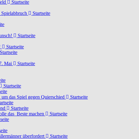
feld
Startseite
n Spielabbruch
Startseite
ite
wunsch!
Startseite
!
Startseite
Startseite
7. Mai
Startseite
ite
Startseite
eite
 um das Spiel gegen Quierschied
Startseite
artseite
gend
Startseite
olle das Beste machen
Startseite
seite
eite
llermänner überfordert
Startseite