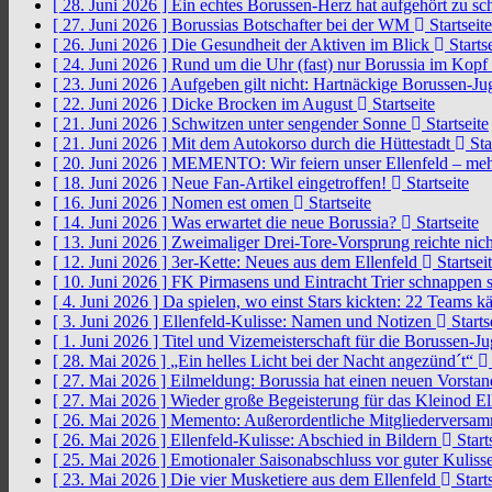
[ 28. Juni 2026 ]
Ein echtes Borussen-Herz hat aufgehört zu s
[ 27. Juni 2026 ]
Borussias Botschafter bei der WM
Startseite
[ 26. Juni 2026 ]
Die Gesundheit der Aktiven im Blick
Startse
[ 24. Juni 2026 ]
Rund um die Uhr (fast) nur Borussia im Kopf
[ 23. Juni 2026 ]
Aufgeben gilt nicht: Hartnäckige Borussen-
[ 22. Juni 2026 ]
Dicke Brocken im August
Startseite
[ 21. Juni 2026 ]
Schwitzen unter sengender Sonne
Startseite
[ 21. Juni 2026 ]
Mit dem Autokorso durch die Hüttestadt
Sta
[ 20. Juni 2026 ]
MEMENTO: Wir feiern unser Ellenfeld – mehr
[ 18. Juni 2026 ]
Neue Fan-Artikel eingetroffen!
Startseite
[ 16. Juni 2026 ]
Nomen est omen
Startseite
[ 14. Juni 2026 ]
Was erwartet die neue Borussia?
Startseite
[ 13. Juni 2026 ]
Zweimaliger Drei-Tore-Vorsprung reichte nic
[ 12. Juni 2026 ]
3er-Kette: Neues aus dem Ellenfeld
Startsei
[ 10. Juni 2026 ]
FK Pirmasens und Eintracht Trier schnappen
[ 4. Juni 2026 ]
Da spielen, wo einst Stars kickten: 22 Teams
[ 3. Juni 2026 ]
Ellenfeld-Kulisse: Namen und Notizen
Starts
[ 1. Juni 2026 ]
Titel und Vizemeisterschaft für die Borussen-J
[ 28. Mai 2026 ]
„Ein helles Licht bei der Nacht angezünd´t“
[ 27. Mai 2026 ]
Eilmeldung: Borussia hat einen neuen Vorsta
[ 27. Mai 2026 ]
Wieder große Begeisterung für das Kleinod El
[ 26. Mai 2026 ]
Memento: Außerordentliche Mitgliederversa
[ 26. Mai 2026 ]
Ellenfeld-Kulisse: Abschied in Bildern
Start
[ 25. Mai 2026 ]
Emotionaler Saisonabschluss vor guter Kuliss
[ 23. Mai 2026 ]
Die vier Musketiere aus dem Ellenfeld
Starts