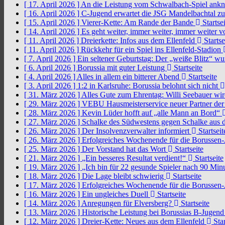
[ 17. April 2026 ]
An die Leistung vom Schwalbach-Spiel an
[ 16. April 2026 ]
C-Jugend erwartet die JSG Mandelbachtal z
[ 15. April 2026 ]
Vierer-Kette: Am Rande der Bande
Startsei
[ 14. April 2026 ]
Es geht weiter, immer weiter, immer weiter 
[ 11. April 2026 ]
Dreierkette: Infos aus dem Ellenfeld
Startse
[ 11. April 2026 ]
Rückkehr für ein Spiel ins Ellenfeld-Stadion
[ 7. April 2026 ]
Ein seltener Geburtstag: Der „weiße Blitz“ w
[ 6. April 2026 ]
Borussia mit guter Leistung
Startseite
[ 4. April 2026 ]
Alles in allem ein bitterer Abend
Startseite
[ 3. April 2026 ]
1:2 in Karlsruhe: Borussia belohnt sich nicht
[ 31. März 2026 ]
Alles Gute zum Ehrentag: Willi Seebauer wi
[ 29. März 2026 ]
VEBU Hausmeisterservice neuer Partner der
[ 28. März 2026 ]
Kevin Lüder hofft auf „alle Mann an Bord“
[ 27. März 2026 ]
Schalke des Südwestens gegen Schalke aus 
[ 26. März 2026 ]
Der Insolvenzverwalter informiert
Startseit
[ 26. März 2026 ]
Erfolgreiches Wochenende für die Borussen
[ 25. März 2026 ]
Der Vorstand hat das Wort
Startseite
[ 21. März 2026 ]
„Ein besseres Resultat verdient!“
Startseite
[ 19. März 2026 ]
„Ich bin für 22 gesunde Spieler nach 90 Mi
[ 18. März 2026 ]
Die Lage bleibt schwierig
Startseite
[ 17. März 2026 ]
Erfolgreiches Wochenende für die Borussen
[ 16. März 2026 ]
Ein ungleiches Duell
Startseite
[ 14. März 2026 ]
Anregungen für Elversberg?
Startseite
[ 13. März 2026 ]
Historische Leistung bei Borussias B-Jugen
[ 12. März 2026 ]
Dreier-Kette: Neues aus dem Ellenfeld
Star