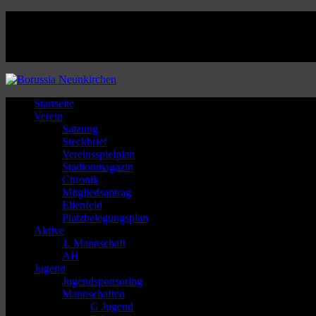
Facebook
Twitter
Instagram
Youtube
Startseite
Verein
Satzung
Steckbrief
Vereinsspielplan
Stadionmagazin
Chronik
Mitgliedsantrag
Ellenfeld
Platzbelegungsplan
Aktive
1. Mannschaft
AH
Jugend
Jugendsponsoring
Mannschaften
G Jugend