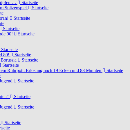
knüpfen …
Startseite
um Spitzenspiel
Startseite
te
voran!
Startseite
ite
Startseite
urde 90!
Startseite
Startseite
rd 80!
Startseite
 Borussia
Startseite
Startseite
dem Ruhrpott: Erlösung nach 19 Ecken und 88 Minuten
Startseite
e
-Jugend
Startseite
nuten“
Startseite
-Jugend
Startseite
d
Startseite
tseite