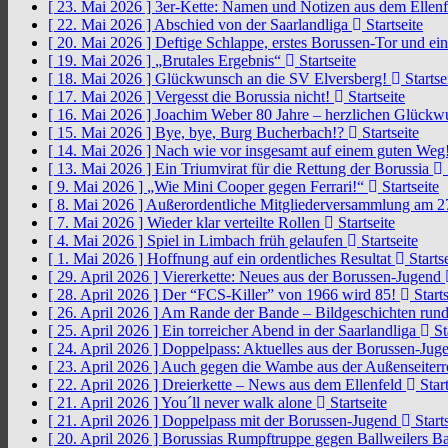
[ 23. Mai 2026 ]
3er-Kette: Namen und Notizen aus dem Ellen
[ 22. Mai 2026 ]
Abschied von der Saarlandliga
Startseite
[ 20. Mai 2026 ]
Deftige Schlappe, erstes Borussen-Tor und ei
[ 19. Mai 2026 ]
„Brutales Ergebnis“
Startseite
[ 18. Mai 2026 ]
Glückwunsch an die SV Elversberg!
Startse
[ 17. Mai 2026 ]
Vergesst die Borussia nicht!
Startseite
[ 16. Mai 2026 ]
Joachim Weber 80 Jahre – herzlichen Glück
[ 15. Mai 2026 ]
Bye, bye, Burg Bucherbach!?
Startseite
[ 14. Mai 2026 ]
Nach wie vor insgesamt auf einem guten Weg
[ 13. Mai 2026 ]
Ein Triumvirat für die Rettung der Borussia
[ 9. Mai 2026 ]
„Wie Mini Cooper gegen Ferrari!“
Startseite
[ 8. Mai 2026 ]
Außerordentliche Mitgliederversammlung am 2
[ 7. Mai 2026 ]
Wieder klar verteilte Rollen
Startseite
[ 4. Mai 2026 ]
Spiel in Limbach früh gelaufen
Startseite
[ 1. Mai 2026 ]
Hoffnung auf ein ordentliches Resultat
Startse
[ 29. April 2026 ]
Viererkette: Neues aus der Borussen-Jugend
[ 28. April 2026 ]
Der “FCS-Killer” von 1966 wird 85!
Starts
[ 26. April 2026 ]
Am Rande der Bande – Bildgeschichten rund
[ 25. April 2026 ]
Ein torreicher Abend in der Saarlandliga
St
[ 24. April 2026 ]
Doppelpass: Aktuelles aus der Borussen-Ju
[ 23. April 2026 ]
Auch gegen die Wambe aus der Außenseiterr
[ 22. April 2026 ]
Dreierkette – News aus dem Ellenfeld
Start
[ 21. April 2026 ]
You´ll never walk alone
Startseite
[ 21. April 2026 ]
Doppelpass mit der Borussen-Jugend
Starts
[ 20. April 2026 ]
Borussias Rumpftruppe gegen Ballweilers Ba