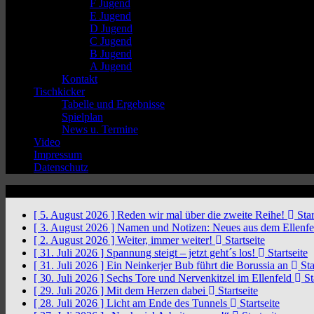
F Jugend
E Jugend
D Jugend
C Jugend
B Jugend
A Jugend
Kontakt
Tischkicker
Tabelle und Ergebnisse
Spielplan
News u. Termine
Video
Impressum
Datenschutz
News Ticker
[ 5. August 2026 ]
Reden wir mal über die zweite Reihe!
Star
[ 3. August 2026 ]
Namen und Notizen: Neues aus dem Ellenf
[ 2. August 2026 ]
Weiter, immer weiter!
Startseite
[ 31. Juli 2026 ]
Spannung steigt – jetzt geht´s los!
Startseite
[ 31. Juli 2026 ]
Ein Neinkerjer Bub führt die Borussia an
Sta
[ 30. Juli 2026 ]
Sechs Tore und Nervenkitzel im Ellenfeld
St
[ 29. Juli 2026 ]
Mit dem Herzen dabei
Startseite
[ 28. Juli 2026 ]
Licht am Ende des Tunnels
Startseite