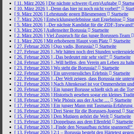
[ 11. März 2026 ]
Die nächste schwere (Lern)Aufgabe
Startse
[ 10. März 2026 ]
„Denn das hier ist noch nicht vorbei!“
Start
[ 9. März 2026 ]
Lehrstunde gegen Bliesmengen
Startseite
[ 7. März 2026 ]
Entwicklungserlebnisse statt Ergebnisse
Star
[ 5. März 2026 ]
„Der nächste Kandidat für die ZDF-Torwand
[ 3. März 2026 ]
Außenseiter Borussia
Startseite
[ 2. März 2026 ]
Viel Zuspruch für das junge Borussen-Team
[ 1. März 2026 ]
Mit erhobenem Haupt vom Platz
Startseite
[ 27. Februar 2026 ]
Quo vadis, Borussia?
Startseite
[ 27. Februar 2026 ]
„Wir hätten noch drei Stunden weiterspi
[ 26. Februar 2026 ]
„Das bedeutet mir sehr viel!“
Startseite
[ 24. Februar 2026 ]
„Will helfen, den Verein am Leben zu hal
[ 23. Februar 2026 ]
Wo steht die Borussia?
Startseite
[ 22. Februar 2026 ]
Ein unvergessliches Erlebnis
Startseite
[ 22. Februar 2026 ]
„Der Welt zeigen, dass Borussia nie unter
[ 21. Februar 2026 ]
Nach Altenkessel ist vor Ommersheim und
[ 20. Februar 2026 ]
Ein junger Borusse schießt sich an die 
[ 19. Februar 2026 ]
Historisch gesehen sogar ein kleines Tradi
[ 18. Februar 2026 ]
Wie Phönix aus der Asche …
Startseite
[ 17. Februar 2026 ]
Ein junger Mann mit Tasmania-Erfahrung
[ 16. Februar 2026 ]
Drei Siege für die Borussen-Jugend
Star
[ 15. Februar 2026 ]
Den Mutigen gehört die Welt
Startseite
[ 15. Februar 2026 ]
Doppelpass aus dem Ellenfeld
Startseite
[ 14. Februar 2026 ]
„Finde den Neuaufbau richtig spannend!“
[ 13. Februar 2026 ]
2:1 – Borussia besteht den Härtetest gege