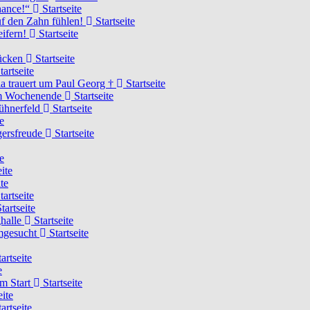
Chance!“
Startseite
uf den Zahn fühlen!
Startseite
eifern!
Startseite
rücken
Startseite
tartseite
a trauert um Paul Georg †
Startseite
hem Wochenende
Startseite
Hühnerfeld
Startseite
e
ägersfreude
Startseite
e
ite
te
tartseite
tartseite
ghalle
Startseite
imgesucht
Startseite
artseite
e
am Start
Startseite
eite
artseite