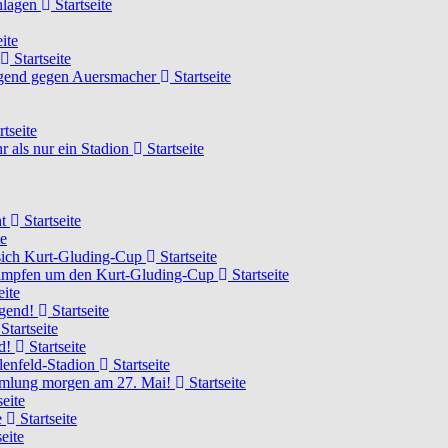
chlagen
Startseite
ite
Startseite
Jugend gegen Auersmacher
Startseite
rtseite
 als nur ein Stadion
Startseite
ht
Startseite
te
 sich Kurt-Gluding-Cup
Startseite
 kämpfen um den Kurt-Gluding-Cup
Startseite
eite
ugend!
Startseite
Startseite
nd!
Startseite
lenfeld-Stadion
Startseite
mmlung morgen am 27. Mai!
Startseite
seite
e
Startseite
eite