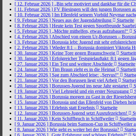
[ 12. Februar 2026 ]
„Bin sehr motiviert und dankbar für die 
[ 11. Februar 2026 ]
FV Biesingen will den jungen Borussen a
[ 10. Februar 2026 ]
Im Ellenfeld seinem Vorbild Neymar nach
[ 9. Februar 2026 ]
Neues aus der Jugendabteilung
Startseite
[ 8. Februar 2026 ]
Heute kein Test gegen Sportfreunde Saarb
[ 5. Februar 2026 ]
„Möchte mithelfen, etwas aufzubauen!“
S
[ 4. Februar 2026 ]
Abschied von einem Ur-Borussen – Borussi
[ 3. Februar 2026 ]
Borussia lebt: Jugend mit sehr erfolgreic
[ 2. Februar 2026 ]
Wieder 8:1 – Borussia dominiert Viktoria 
[ 30. Januar 2026 ]
Keine Tore gegen Braunschweig
Startseit
[ 30. Januar 2026 ]
Erfolgreicher Testspielauftakt: 8:1 gegen J
[ 27. Januar 2026 ]
Ein Test und weitere Abschiede
Startseite
[ 24. Januar 2026 ]
Tim Braun zieht es in die Heimat
Startseit
[ 22. Januar 2026 ]
Sag zum Abschied leise: „Servus!“
Startse
[ 21. Januar 2026 ]
Vor den Borussen liegt viel Arbeit
Startsei
[ 20. Januar 2026 ]
Borussen-Jugend ins neue Jahr gestartet
S
[ 19. Januar 2026 ]
Viel Lehrgeld und ein erster Neuzugang
S
[ 16. Januar 2026 ]
Borussia morgen zu Gast in der Riegelsber
[ 15. Januar 2026 ]
Borussia und das Ellenfeld von Dieben he
[ 13. Januar 2026 ]
Erlebnis statt Ergebnis
Startseite
[ 12. Januar 2026 ]
Borussen-Jugend setzt Ausrufezeichen!
St
[ 11. Januar 2026 ]
Kein Schiffbruch in Schiffweiler
Startseit
[ 9. Januar 2026 ]
Borussia beim Samson-Cup in Schiffweiler 
[ 8. Januar 2026 ]
Wie geht es weiter bei der Borussia?
Starts
[ 6. Januar 2026 ]
„Gute Erfahrung und schönes Erlebnis!“
St