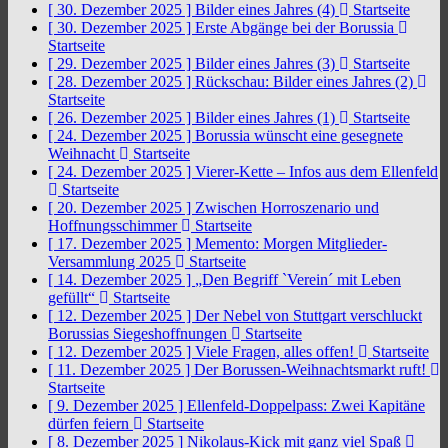
[ 30. Dezember 2025 ]
Bilder eines Jahres (4)
Startseite
[ 30. Dezember 2025 ]
Erste Abgänge bei der Borussia
Startseite
[ 29. Dezember 2025 ]
Bilder eines Jahres (3)
Startseite
[ 28. Dezember 2025 ]
Rückschau: Bilder eines Jahres (2)
Startseite
[ 26. Dezember 2025 ]
Bilder eines Jahres (1)
Startseite
[ 24. Dezember 2025 ]
Borussia wünscht eine gesegnete
Weihnacht
Startseite
[ 24. Dezember 2025 ]
Vierer-Kette – Infos aus dem Ellenfeld
Startseite
[ 20. Dezember 2025 ]
Zwischen Horroszenario und
Hoffnungsschimmer
Startseite
[ 17. Dezember 2025 ]
Memento: Morgen Mitglieder-
Versammlung 2025
Startseite
[ 14. Dezember 2025 ]
„Den Begriff `Verein´ mit Leben
gefüllt“
Startseite
[ 12. Dezember 2025 ]
Der Nebel von Stuttgart verschluckt
Borussias Siegeshoffnungen
Startseite
[ 12. Dezember 2025 ]
Viele Fragen, alles offen!
Startseite
[ 11. Dezember 2025 ]
Der Borussen-Weihnachtsmarkt ruft!
Startseite
[ 9. Dezember 2025 ]
Ellenfeld-Doppelpass: Zwei Kapitäne
dürfen feiern
Startseite
[ 8. Dezember 2025 ]
Nikolaus-Kick mit ganz viel Spaß