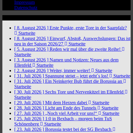
Impressum
Datenschutz
News Ticker
[ 8. August 2026 ]
Erste Punkte, erste Tore in der Saarpfalz?
Startseite
[ 8. August 2026 ]
Einwurf, Abstoß, Auswechslungen: Das ist
neu in der Saison 2026/27
Startseite
[ 5. August 2026 ]
Reden wir mal über die zweite Reihe!
Startseite
[ 3. August 2026 ]
Namen und Notizen: Neues aus dem
Ellenfeld
Startseite
[ 2. August 2026 ]
Weiter, immer weiter!
Startseite
[ 31. Juli 2026 ]
Spannung steigt – jetzt geht´s los!
Startseite
[ 31. Juli 2026 ]
Ein Neinkerjer Bub führt die Borussia an
Startseite
[ 30. Juli 2026 ]
Sechs Tore und Nervenkitzel im Ellenfeld
Startseite
[ 29. Juli 2026 ]
Mit dem Herzen dabei
Startseite
[ 28. Juli 2026 ]
Licht am Ende des Tunnels
Startseite
[ 27. Juli 2026 ]
„Noch viel Arbeit vor uns!“
Startseite
[ 25. Juli 2026 ]
1:0 in Bexbach – morgen beim TuS
Schönenberg
Startseite
[ 23. Juli 2026 ]
Borussia testet bei der SG Bexbach