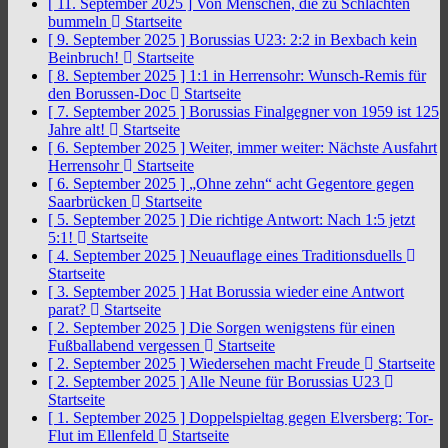
[ 11. September 2025 ]
Von Menschen, die zu Schlachten
bummeln
Startseite
[ 9. September 2025 ]
Borussias U23: 2:2 in Bexbach kein
Beinbruch!
Startseite
[ 8. September 2025 ]
1:1 in Herrensohr: Wunsch-Remis für
den Borussen-Doc
Startseite
[ 7. September 2025 ]
Borussias Finalgegner von 1959 ist 125
Jahre alt!
Startseite
[ 6. September 2025 ]
Weiter, immer weiter: Nächste Ausfahrt
Herrensohr
Startseite
[ 6. September 2025 ]
„Ohne zehn“ acht Gegentore gegen
Saarbrücken
Startseite
[ 5. September 2025 ]
Die richtige Antwort: Nach 1:5 jetzt
5:1!
Startseite
[ 4. September 2025 ]
Neuauflage eines Traditionsduells
Startseite
[ 3. September 2025 ]
Hat Borussia wieder eine Antwort
parat?
Startseite
[ 2. September 2025 ]
Die Sorgen wenigstens für einen
Fußballabend vergessen
Startseite
[ 2. September 2025 ]
Wiedersehen macht Freude
Startseite
[ 2. September 2025 ]
Alle Neune für Borussias U23
Startseite
[ 1. September 2025 ]
Doppelspieltag gegen Elversberg: Tor-
Flut im Ellenfeld
Startseite