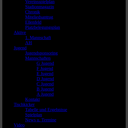
Vereinsspielplan
Stadionmagazin
Chronik
Mitgliedsantrag
Ellenfeld
Platzbelegungsplan
Aktive
1. Mannschaft
AH
Jugend
Jugendsponsoring
Mannschaften
G Jugend
F Jugend
E Jugend
D Jugend
C Jugend
B Jugend
A Jugend
Kontakt
Tischkicker
Tabelle und Ergebnisse
Spielplan
News u. Termine
Video