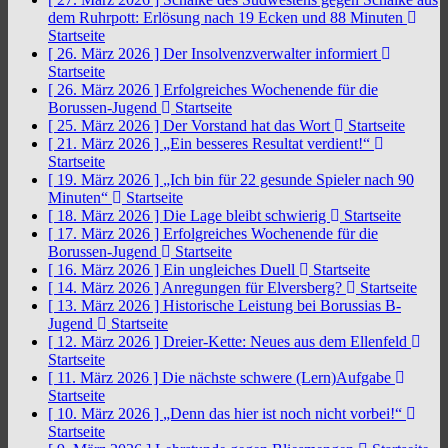
dem Ruhrpott: Erlösung nach 19 Ecken und 88 Minuten
Startseite
[ 26. März 2026 ]
Der Insolvenzverwalter informiert
Startseite
[ 26. März 2026 ]
Erfolgreiches Wochenende für die
Borussen-Jugend
Startseite
[ 25. März 2026 ]
Der Vorstand hat das Wort
Startseite
[ 21. März 2026 ]
„Ein besseres Resultat verdient!“
Startseite
[ 19. März 2026 ]
„Ich bin für 22 gesunde Spieler nach 90
Minuten“
Startseite
[ 18. März 2026 ]
Die Lage bleibt schwierig
Startseite
[ 17. März 2026 ]
Erfolgreiches Wochenende für die
Borussen-Jugend
Startseite
[ 16. März 2026 ]
Ein ungleiches Duell
Startseite
[ 14. März 2026 ]
Anregungen für Elversberg?
Startseite
[ 13. März 2026 ]
Historische Leistung bei Borussias B-
Jugend
Startseite
[ 12. März 2026 ]
Dreier-Kette: Neues aus dem Ellenfeld
Startseite
[ 11. März 2026 ]
Die nächste schwere (Lern)Aufgabe
Startseite
[ 10. März 2026 ]
„Denn das hier ist noch nicht vorbei!“
Startseite