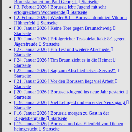
Borussia trauert um Paul Georg †
Startseite
[ 3. Februar 2026 ]
Borussia lebt: Jugend mit sehr
erfolgreichem Wochenende
Startseite
[ 2. Februar 2026 ]
Wieder 8:1 – Borussia dominiert Viktoria
Hühnerfeld
Startseite
[ 30. Januar 2026 ]
Keine Tore gegen Braunschweig
Startseite
[ 30. Januar 2026 ]
Erfolgreicher Testspielauftakt: 8:1 gegen
Jägersfreude
Startseite
[ 27. Januar 2026 ]
Ein Test und weitere Abschiede
Startseite
[ 24. Januar 2026 ]
Tim Braun zieht es in die Heimat
Startseite
[ 22. Januar 2026 ]
Sag zum Abschied leise: „Servus!“
Startseite
[ 21. Januar 2026 ]
Vor den Borussen liegt viel Arbeit
Startseite
[ 20. Januar 2026 ]
Borussen-Jugend ins neue Jahr gestartet
Startseite
[ 19. Januar 2026 ]
Viel Lehrgeld und ein erster Neuzugang
Startseite
[ 16. Januar 2026 ]
Borussia morgen zu Gast in der
Riegelsberghalle
Startseite
[ 15. Januar 2026 ]
Borussia und das Ellenfeld von Dieben
heimgesucht
Startseite