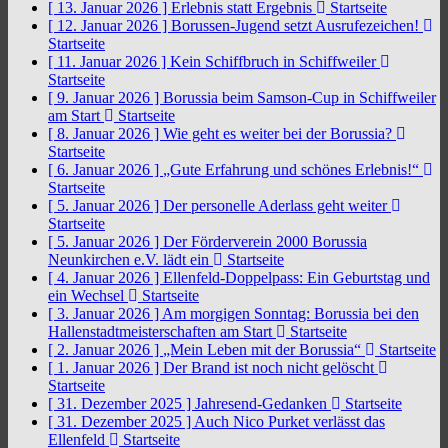
[ 13. Januar 2026 ]
Erlebnis statt Ergebnis
Startseite
[ 12. Januar 2026 ]
Borussen-Jugend setzt Ausrufezeichen!
Startseite
[ 11. Januar 2026 ]
Kein Schiffbruch in Schiffweiler
Startseite
[ 9. Januar 2026 ]
Borussia beim Samson-Cup in Schiffweiler
am Start
Startseite
[ 8. Januar 2026 ]
Wie geht es weiter bei der Borussia?
Startseite
[ 6. Januar 2026 ]
„Gute Erfahrung und schönes Erlebnis!“
Startseite
[ 5. Januar 2026 ]
Der personelle Aderlass geht weiter
Startseite
[ 5. Januar 2026 ]
Der Förderverein 2000 Borussia
Neunkirchen e.V. lädt ein
Startseite
[ 4. Januar 2026 ]
Ellenfeld-Doppelpass: Ein Geburtstag und
ein Wechsel
Startseite
[ 3. Januar 2026 ]
Am morgigen Sonntag: Borussia bei den
Hallenstadtmeisterschaften am Start
Startseite
[ 2. Januar 2026 ]
„Mein Leben mit der Borussia“
Startseite
[ 1. Januar 2026 ]
Der Brand ist noch nicht gelöscht
Startseite
[ 31. Dezember 2025 ]
Jahresend-Gedanken
Startseite
[ 31. Dezember 2025 ]
Auch Nico Purket verlässt das
Ellenfeld
Startseite