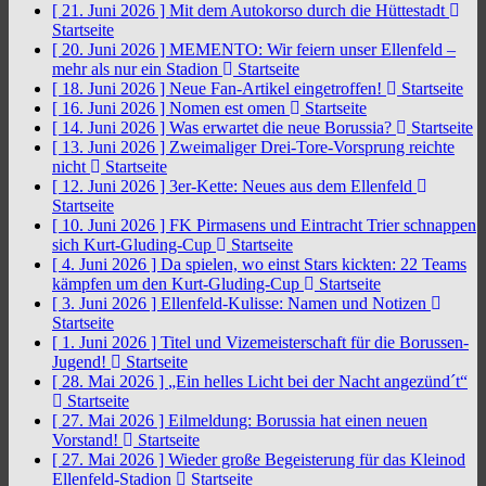
[ 21. Juni 2026 ]
Mit dem Autokorso durch die Hüttestadt
Startseite
[ 20. Juni 2026 ]
MEMENTO: Wir feiern unser Ellenfeld –
mehr als nur ein Stadion
Startseite
[ 18. Juni 2026 ]
Neue Fan-Artikel eingetroffen!
Startseite
[ 16. Juni 2026 ]
Nomen est omen
Startseite
[ 14. Juni 2026 ]
Was erwartet die neue Borussia?
Startseite
[ 13. Juni 2026 ]
Zweimaliger Drei-Tore-Vorsprung reichte
nicht
Startseite
[ 12. Juni 2026 ]
3er-Kette: Neues aus dem Ellenfeld
Startseite
[ 10. Juni 2026 ]
FK Pirmasens und Eintracht Trier schnappen
sich Kurt-Gluding-Cup
Startseite
[ 4. Juni 2026 ]
Da spielen, wo einst Stars kickten: 22 Teams
kämpfen um den Kurt-Gluding-Cup
Startseite
[ 3. Juni 2026 ]
Ellenfeld-Kulisse: Namen und Notizen
Startseite
[ 1. Juni 2026 ]
Titel und Vizemeisterschaft für die Borussen-
Jugend!
Startseite
[ 28. Mai 2026 ]
„Ein helles Licht bei der Nacht angezünd´t“
Startseite
[ 27. Mai 2026 ]
Eilmeldung: Borussia hat einen neuen
Vorstand!
Startseite
[ 27. Mai 2026 ]
Wieder große Begeisterung für das Kleinod
Ellenfeld-Stadion
Startseite