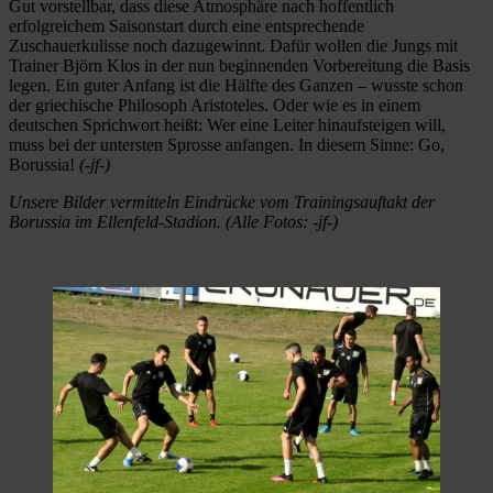
Gut vorstellbar, dass diese Atmosphäre nach hoffentlich
erfolgreichem Saisonstart durch eine entsprechende
Zuschauerkulisse noch dazugewinnt. Dafür wollen die Jungs mit
Trainer Björn Klos in der nun beginnenden Vorbereitung die Basis
legen. Ein guter Anfang ist die Hälfte des Ganzen – wusste schon
der griechische Philosoph Aristoteles. Oder wie es in einem
deutschen Sprichwort heißt: Wer eine Leiter hinaufsteigen will,
muss bei der untersten Sprosse anfangen. In diesem Sinne: Go,
Borussia!
(-jf-)
Unsere Bilder vermitteln Eindrücke vom Trainingsauftakt der
Borussia im Ellenfeld-Stadion. (Alle Fotos: -jf-)