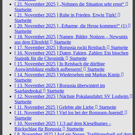
[ 21. November 2025 ]
„Nehmen die Situation sehr ernst“
Startseite
[ 21. November 2025 ]
Ruhe in Frieden, Erwin Türk!
Startseite
[ 20. November 2025 ]
„Erbarme, die Hesse kommen!“ (1)
Startseite
[ 18. November 2025 ]
Namen, Bilder, Notizen – Newsmix
aus dem Ellenfeld
Startseite
[ 17. November 2025 ]
Borussia rockt Reisbach
Startseite
[ 16. November 2025 ]
Daten, Fakten, Zahlen: Ein bisschen
Statistik für die Chronistik
Startseite
[ 15. November 2025 ]
In Reisbach die dürftige
Auswärtsbilanz endlich aufbessern!
Startseite
[ 14. November 2025 ]
Wiedersehen mit Markus Kneip
Startseite
[ 13. November 2025 ]
Borussia überwintert im
Saarlandpokal
Startseite
[ 12. November 2025 ]
Nächste Pokalausfahrt: SV Losheim
Startseite
[ 11. November 2025 ]
Gelebte alte Liebe
Startseite
[ 11. November 2025 ]
Viel los bei der Borussen-Jugend!
Startseite
[ 10. November 2025 ]
1:3 auf dem Kieselhumes –
Rückschlag für Borussia
Startseite
[ 8. November 2025 ]
Auf ein Neues: Traditionsduell auf dem