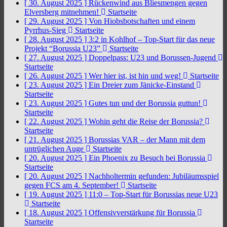
[ 30. August 2025 ]
Rückenwind aus Bliesmengen gegen
Elversberg mitnehmen!
Startseite
[ 29. August 2025 ]
Von Hiobsbotschaften und einem
Pyrrhus-Sieg
Startseite
[ 28. August 2025 ]
3:2 in Kohlhof – Top-Start für das neue
Projekt “Borussia U23”
Startseite
[ 27. August 2025 ]
Doppelpass: U23 und Borussen-Jugend
Startseite
[ 26. August 2025 ]
Wer hier ist, ist hin und weg!
Startseite
[ 23. August 2025 ]
Ein Dreier zum Jänicke-Einstand
Startseite
[ 23. August 2025 ]
Gutes tun und der Borussia guttun!
Startseite
[ 22. August 2025 ]
Wohin geht die Reise der Borussia?
Startseite
[ 21. August 2025 ]
Borussias VAR – der Mann mit dem
untrüglichen Auge
Startseite
[ 20. August 2025 ]
Ein Phoenix zu Besuch bei Borussia
Startseite
[ 20. August 2025 ]
Nachholtermin gefunden: Jubiläumsspiel
gegen FCS am 4. September!
Startseite
[ 19. August 2025 ]
11:0 – Top-Start für Borussias neue U23
Startseite
[ 18. August 2025 ]
Offensivverstärkung für Borussia
Startseite