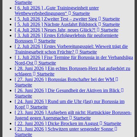
Startseite
[ 6. Juli 2026 ]
„Gute Trainingseinheit unter
Wettbewerbsbedingungen“
Startseite
[ 5. Juli 2026 ]
Zweiter Test – zweiter Sieg
Startseite
[ 5. Juli 2026 ]
Nächste Ausfahrt Bildstock
Startseite
[ 4. Juli 2026 ]
Neues Jahr, neues Glück?!
Startseite
[ 3. Juli 2026 ]
Erstes Erfolgserlebnis für neuformierte
Borussen
Startseite
[ 2. Juli 2026 ]
Erstes Vorbereitungsspiel: Wieweit trägt die
Trainingsarbeit schon Früchte?
Startseite
[ 1. Juli 2026 ]
Fixe Termine für Borussia in der Verbandsliga
Nord-Ost
Startseite
[ 28. Juni 2026 ]
Ein echtes Borussen-Herz hat aufgehört zu
schlagen
Startseite
[ 27. Juni 2026 ]
Borussias Botschafter bei der WM
Startseite
[ 26. Juni 2026 ]
Die Gesundheit der Aktiven im Blick
Startseite
[ 24. Juni 2026 ]
Rund um die Uhr (fast) nur Borussia im
Kopf
Startseite
[ 23. Juni 2026 ]
Aufgeben gilt nicht: Hartnäckige Borussen-
Jugend gegen Auersmacher
Startseite
[ 22. Juni 2026 ]
Dicke Brocken im August
Startseite
[ 21. Juni 2026 ]
Schwitzen unter sengender Sonne
Startseite