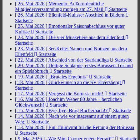
[ 26. Mai 2026 ]
Memento: Außerordentliche
Mitgliederversammlung morgen am 27. Mai!
Startseite
[ 26. Mai 2026 ]
Ellenfeld-Kulisse: Abschied in Bildern
Startseite
[ 25. Mai 2026 ]
Emotionaler Saisonabschluss vor guter
Kulisse
Startseite
[ 23. Mai 2026 ]
Die vier Musketiere aus dem Ellenfeld
Startseite
[ 23. Mai 2026 ]
3er-Kette: Namen und Notizen aus dem
Ellenfeld
Startseite
[ 22. Mai 2026 ]
Abschied von der Saarlandliga
Startseite
[ 20. Mai 2026 ]
Deftige Schlappe, erstes Borussen-Tor und
ein Spielabbruch
Startseite
[ 19. Mai 2026 ]
„Brutales Ergebnis“
Startseite
[ 18. Mai 2026 ]
Glückwunsch an die SV Elversberg!
Startseite
[ 17. Mai 2026 ]
Vergesst die Borussia nicht!
Startseite
[ 16. Mai 2026 ]
Joachim Weber 80 Jahre – herzlichen
Glückwunsch!
Startseite
[ 15. Mai 2026 ]
Bye, bye, Burg Bucherbach!?
Startseite
[ 14. Mai 2026 ]
Nach wie vor insgesamt auf einem guten
Weg!
Startseite
[ 13. Mai 2026 ]
Ein Triumvirat für die Rettung der Borussia
Startseite
[ 9. Mai 2026 ]
„Wie Mini Cooper gegen Ferrari!“
Startseite