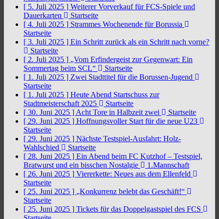
[ 5. Juli 2025 ]
Weiterer Vorverkauf für FCS-Spiele und
Dauerkarten
Startseite
[ 4. Juli 2025 ]
Strammes Wochenende für Borussia
Startseite
[ 3. Juli 2025 ]
Ein Schritt zurück als ein Schritt nach vorne?
Startseite
[ 2. Juli 2025 ]
„Vom Erfindergeist zur Gegenwart: Ein
Sommertag beim SCL“
Startseite
[ 1. Juli 2025 ]
Zwei Stadttitel für die Borussen-Jugend
Startseite
[ 1. Juli 2025 ]
Heute Abend Startschuss zur
Stadtmeisterschaft 2025
Startseite
[ 30. Juni 2025 ]
Acht Tore in Halbzeit zwei
Startseite
[ 29. Juni 2025 ]
Hoffnungsvoller Start für die neue U23
Startseite
[ 29. Juni 2025 ]
Nächste Testspiel-Ausfahrt: Holz-
Wahlschied
Startseite
[ 28. Juni 2025 ]
Ein Abend beim FC Kutzhof – Testspiel,
Bratwurst und ein bisschen Nostalgie
1.Mannschaft
[ 26. Juni 2025 ]
Viererkette: Neues aus dem Ellenfeld
Startseite
[ 25. Juni 2025 ]
„Konkurrenz belebt das Geschäft!“
Startseite
[ 25. Juni 2025 ]
Tickets für das Doppelgastspiel des FCS
Startseite