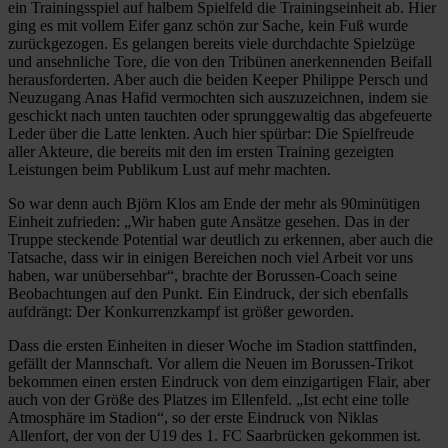
ein Trainingsspiel auf halbem Spielfeld die Trainingseinheit ab. Hier
ging es mit vollem Eifer ganz schön zur Sache, kein Fuß wurde
zurückgezogen. Es gelangen bereits viele durchdachte Spielzüge
und ansehnliche Tore, die von den Tribünen anerkennenden Beifall
herausforderten. Aber auch die beiden Keeper Philippe Persch und
Neuzugang Anas Hafid vermochten sich auszuzeichnen, indem sie
geschickt nach unten tauchten oder sprunggewaltig das abgefeuerte
Leder über die Latte lenkten. Auch hier spürbar: Die Spielfreude
aller Akteure, die bereits mit den im ersten Training gezeigten
Leistungen beim Publikum Lust auf mehr machten.
So war denn auch Björn Klos am Ende der mehr als 90minütigen
Einheit zufrieden: „Wir haben gute Ansätze gesehen. Das in der
Truppe steckende Potential war deutlich zu erkennen, aber auch die
Tatsache, dass wir in einigen Bereichen noch viel Arbeit vor uns
haben, war unübersehbar“, brachte der Borussen-Coach seine
Beobachtungen auf den Punkt. Ein Eindruck, der sich ebenfalls
aufdrängt: Der Konkurrenzkampf ist größer geworden.
Dass die ersten Einheiten in dieser Woche im Stadion stattfinden,
gefällt der Mannschaft. Vor allem die Neuen im Borussen-Trikot
bekommen einen ersten Eindruck von dem einzigartigen Flair, aber
auch von der Größe des Platzes im Ellenfeld. „Ist echt eine tolle
Atmosphäre im Stadion“, so der erste Eindruck von Niklas
Allenfort, der von der U19 des 1. FC Saarbrücken gekommen ist.