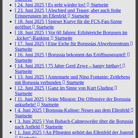
[ 24. Juni 2025 ]
Es geht wieder los!
Startseite
[ 23. Juni 2025 ]
Abschied und Trauer, aber auch frohe
Erinnerungen im Ellenfeld
Startseite
[ 18. Juni 2025 ]
Spieser Kurve für die FCS-Fan-Szene
geöffnet
Startseite
[ 18. Juni 2025 ]
Vor 60 Jahren: Erfolgreiche Borussen im
„kicker“-Ranking
Startseite
[ 17. Juni 2025 ]
Eine Eiche für Borussias Abwehrzentrum
Startseite
[ 16. Juni 2025 ]
Borussia bekommt das Eröffnungsspiel!
Startseite
[ 14. Juni 2025 ]
75 Jahre Gerd Zewe – happy birthay!
Startseite
[ 13. Juni 2025 ]
Annemarie und Nino Fontanin: Zeitlebens
mit Borussia verbunden
Startseite
[ 12. Juni 2025 ]
Ganz im Sinne von Kurt Gluding
Startseite
[ 11. Juni 2025 ]
Seine Mission: Die Offensive der Borussia
ankurbeln!
Startseite
[ 4. Juni 2025 ]
Borussia-Kulisse: Neues aus dem Ellenfeld
Startseite
[ 3. Juni 2025 ]
Von Bubach-Calmesweiler über die Borussia
nach Anfield
Startseite
[ 1. Juni 2025 ]
An Pfingsten gehört das Ellenfeld der Jugend
Startseite