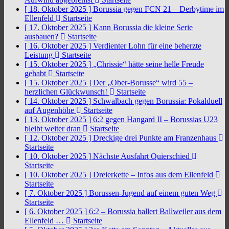
[ 18. Oktober 2025 ]
Borussia gegen FCN 21 – Derbytime im
Ellenfeld
Startseite
[ 17. Oktober 2025 ]
Kann Borussia die kleine Serie
ausbauen?
Startseite
[ 16. Oktober 2025 ]
Verdienter Lohn für eine beherzte
Leistung
Startseite
[ 15. Oktober 2025 ]
„Chrissie“ hätte seine helle Freude
gehabt
Startseite
[ 15. Oktober 2025 ]
Der „Ober-Borusse“ wird 55 –
herzlichen Glückwunsch!
Startseite
[ 14. Oktober 2025 ]
Schwalbach gegen Borussia: Pokalduell
auf Augenhöhe
Startseite
[ 13. Oktober 2025 ]
6:2 gegen Hangard II – Borussias U23
bleibt weiter dran
Startseite
[ 12. Oktober 2025 ]
Dreckige drei Punkte am Franzenhaus
Startseite
[ 10. Oktober 2025 ]
Nächste Ausfahrt Quierschied
Startseite
[ 10. Oktober 2025 ]
Dreierkette – Infos aus dem Ellenfeld
Startseite
[ 7. Oktober 2025 ]
Borussen-Jugend auf einem guten Weg
Startseite
[ 6. Oktober 2025 ]
6:2 – Borussia ballert Ballweiler aus dem
Ellenfeld …
Startseite