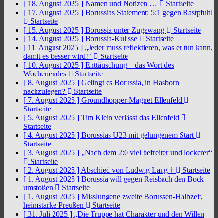
[ 18. August 2025 ]
Namen und Notizen …
Startseite
[ 17. August 2025 ]
Borussias Statement: 5:1 gegen Rastpfuhl
Startseite
[ 15. August 2025 ]
Borussia unter Zugzwang
Startseite
[ 14. August 2025 ]
Borussia-Kulisse
Startseite
[ 11. August 2025 ]
„Jeder muss reflektieren, was er tun kann,
damit es besser wird!“
Startseite
[ 10. August 2025 ]
Enttäuschung – das Wort des
Wochenendes
Startseite
[ 8. August 2025 ]
Gelingt es Borussia, in Hasborn
nachzulegen?
Startseite
[ 7. August 2025 ]
Groundhopper-Magnet Ellenfeld
Startseite
[ 5. August 2025 ]
Tim Klein verlässt das Ellenfeld
Startseite
[ 4. August 2025 ]
Borussias U23 mit gelungenem Start
Startseite
[ 3. August 2025 ]
„Nach dem 2:0 viel befreiter und lockerer“
Startseite
[ 2. August 2025 ]
Abschied von Ludwig Lang †
Startseite
[ 1. August 2025 ]
Borussia will gegen Reisbach den Bock
umstoßen
Startseite
[ 1. August 2025 ]
Misslungene zweite Borussen-Halbzeit,
heimstarke Preußen
Startseite
[ 31. Juli 2025 ]
„Die Truppe hat Charakter und den Willen