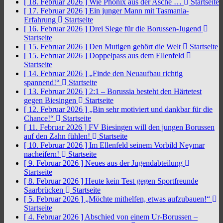
[ 18. Februar 2026 ]
Wie Phönix aus der Asche …
Startseite
[ 17. Februar 2026 ]
Ein junger Mann mit Tasmania-
Erfahrung
Startseite
[ 16. Februar 2026 ]
Drei Siege für die Borussen-Jugend
Startseite
[ 15. Februar 2026 ]
Den Mutigen gehört die Welt
Startseite
[ 15. Februar 2026 ]
Doppelpass aus dem Ellenfeld
Startseite
[ 14. Februar 2026 ]
„Finde den Neuaufbau richtig
spannend!“
Startseite
[ 13. Februar 2026 ]
2:1 – Borussia besteht den Härtetest
gegen Biesingen
Startseite
[ 12. Februar 2026 ]
„Bin sehr motiviert und dankbar für die
Chance!“
Startseite
[ 11. Februar 2026 ]
FV Biesingen will den jungen Borussen
auf den Zahn fühlen!
Startseite
[ 10. Februar 2026 ]
Im Ellenfeld seinem Vorbild Neymar
nacheifern!
Startseite
[ 9. Februar 2026 ]
Neues aus der Jugendabteilung
Startseite
[ 8. Februar 2026 ]
Heute kein Test gegen Sportfreunde
Saarbrücken
Startseite
[ 5. Februar 2026 ]
„Möchte mithelfen, etwas aufzubauen!“
Startseite
[ 4. Februar 2026 ]
Abschied von einem Ur-Borussen –