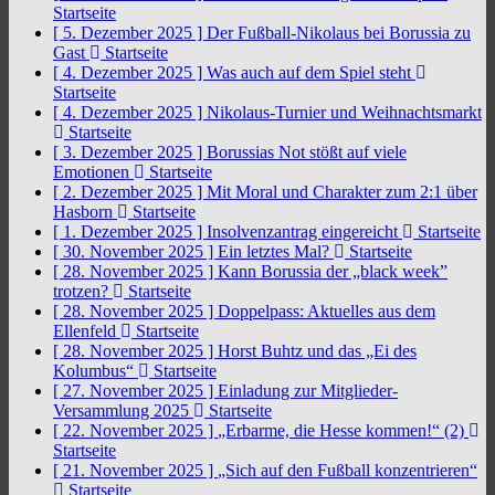
Startseite
[ 5. Dezember 2025 ]
Der Fußball-Nikolaus bei Borussia zu
Gast
Startseite
[ 4. Dezember 2025 ]
Was auch auf dem Spiel steht
Startseite
[ 4. Dezember 2025 ]
Nikolaus-Turnier und Weihnachtsmarkt
Startseite
[ 3. Dezember 2025 ]
Borussias Not stößt auf viele
Emotionen
Startseite
[ 2. Dezember 2025 ]
Mit Moral und Charakter zum 2:1 über
Hasborn
Startseite
[ 1. Dezember 2025 ]
Insolvenzantrag eingereicht
Startseite
[ 30. November 2025 ]
Ein letztes Mal?
Startseite
[ 28. November 2025 ]
Kann Borussia der „black week”
trotzen?
Startseite
[ 28. November 2025 ]
Doppelpass: Aktuelles aus dem
Ellenfeld
Startseite
[ 28. November 2025 ]
Horst Buhtz und das „Ei des
Kolumbus“
Startseite
[ 27. November 2025 ]
Einladung zur Mitglieder-
Versammlung 2025
Startseite
[ 22. November 2025 ]
„Erbarme, die Hesse kommen!“ (2)
Startseite
[ 21. November 2025 ]
„Sich auf den Fußball konzentrieren“
Startseite