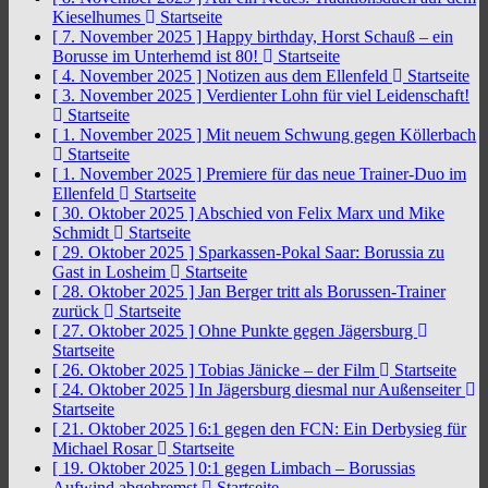
Kieselhumes
Startseite
[ 7. November 2025 ]
Happy birthday, Horst Schauß – ein
Borusse im Unterhemd ist 80!
Startseite
[ 4. November 2025 ]
Notizen aus dem Ellenfeld
Startseite
[ 3. November 2025 ]
Verdienter Lohn für viel Leidenschaft!
Startseite
[ 1. November 2025 ]
Mit neuem Schwung gegen Köllerbach
Startseite
[ 1. November 2025 ]
Premiere für das neue Trainer-Duo im
Ellenfeld
Startseite
[ 30. Oktober 2025 ]
Abschied von Felix Marx und Mike
Schmidt
Startseite
[ 29. Oktober 2025 ]
Sparkassen-Pokal Saar: Borussia zu
Gast in Losheim
Startseite
[ 28. Oktober 2025 ]
Jan Berger tritt als Borussen-Trainer
zurück
Startseite
[ 27. Oktober 2025 ]
Ohne Punkte gegen Jägersburg
Startseite
[ 26. Oktober 2025 ]
Tobias Jänicke – der Film
Startseite
[ 24. Oktober 2025 ]
In Jägersburg diesmal nur Außenseiter
Startseite
[ 21. Oktober 2025 ]
6:1 gegen den FCN: Ein Derbysieg für
Michael Rosar
Startseite
[ 19. Oktober 2025 ]
0:1 gegen Limbach – Borussias
Aufwind abgebremst
Startseite