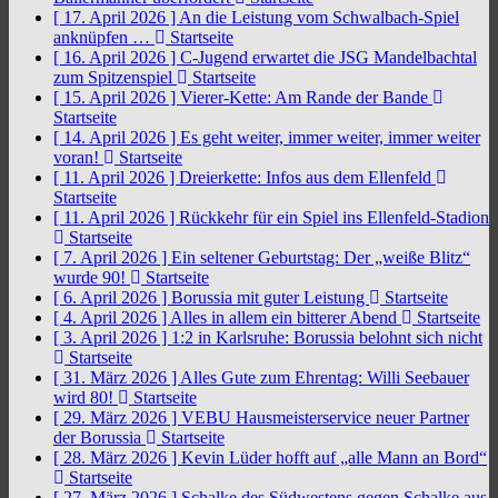
[ 17. April 2026 ]
An die Leistung vom Schwalbach-Spiel
anknüpfen …
Startseite
[ 16. April 2026 ]
C-Jugend erwartet die JSG Mandelbachtal
zum Spitzenspiel
Startseite
[ 15. April 2026 ]
Vierer-Kette: Am Rande der Bande
Startseite
[ 14. April 2026 ]
Es geht weiter, immer weiter, immer weiter
voran!
Startseite
[ 11. April 2026 ]
Dreierkette: Infos aus dem Ellenfeld
Startseite
[ 11. April 2026 ]
Rückkehr für ein Spiel ins Ellenfeld-Stadion
Startseite
[ 7. April 2026 ]
Ein seltener Geburtstag: Der „weiße Blitz“
wurde 90!
Startseite
[ 6. April 2026 ]
Borussia mit guter Leistung
Startseite
[ 4. April 2026 ]
Alles in allem ein bitterer Abend
Startseite
[ 3. April 2026 ]
1:2 in Karlsruhe: Borussia belohnt sich nicht
Startseite
[ 31. März 2026 ]
Alles Gute zum Ehrentag: Willi Seebauer
wird 80!
Startseite
[ 29. März 2026 ]
VEBU Hausmeisterservice neuer Partner
der Borussia
Startseite
[ 28. März 2026 ]
Kevin Lüder hofft auf „alle Mann an Bord“
Startseite
[ 27. März 2026 ]
Schalke des Südwestens gegen Schalke aus