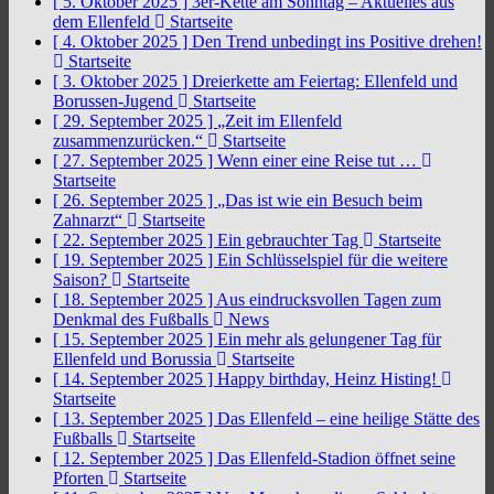
[ 5. Oktober 2025 ]
3er-Kette am Sonntag – Aktuelles aus
dem Ellenfeld
Startseite
[ 4. Oktober 2025 ]
Den Trend unbedingt ins Positive drehen!
Startseite
[ 3. Oktober 2025 ]
Dreierkette am Feiertag: Ellenfeld und
Borussen-Jugend
Startseite
[ 29. September 2025 ]
„Zeit im Ellenfeld
zusammenzurücken.“
Startseite
[ 27. September 2025 ]
Wenn einer eine Reise tut …
Startseite
[ 26. September 2025 ]
„Das ist wie ein Besuch beim
Zahnarzt“
Startseite
[ 22. September 2025 ]
Ein gebrauchter Tag
Startseite
[ 19. September 2025 ]
Ein Schlüsselspiel für die weitere
Saison?
Startseite
[ 18. September 2025 ]
Aus eindrucksvollen Tagen zum
Denkmal des Fußballs
News
[ 15. September 2025 ]
Ein mehr als gelungener Tag für
Ellenfeld und Borussia
Startseite
[ 14. September 2025 ]
Happy birthday, Heinz Histing!
Startseite
[ 13. September 2025 ]
Das Ellenfeld – eine heilige Stätte des
Fußballs
Startseite
[ 12. September 2025 ]
Das Ellenfeld-Stadion öffnet seine
Pforten
Startseite