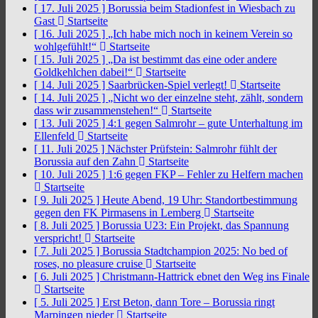
[ 17. Juli 2025 ]
Borussia beim Stadionfest in Wiesbach zu
Gast
Startseite
[ 16. Juli 2025 ]
„Ich habe mich noch in keinem Verein so
wohlgefühlt!“
Startseite
[ 15. Juli 2025 ]
„Da ist bestimmt das eine oder andere
Goldkehlchen dabei!“
Startseite
[ 14. Juli 2025 ]
Saarbrücken-Spiel verlegt!
Startseite
[ 14. Juli 2025 ]
„Nicht wo der einzelne steht, zählt, sondern
dass wir zusammenstehen!“
Startseite
[ 13. Juli 2025 ]
4:1 gegen Salmrohr – gute Unterhaltung im
Ellenfeld
Startseite
[ 11. Juli 2025 ]
Nächster Prüfstein: Salmrohr fühlt der
Borussia auf den Zahn
Startseite
[ 10. Juli 2025 ]
1:6 gegen FKP – Fehler zu Helfern machen
Startseite
[ 9. Juli 2025 ]
Heute Abend, 19 Uhr: Standortbestimmung
gegen den FK Pirmasens in Lemberg
Startseite
[ 8. Juli 2025 ]
Borussia U23: Ein Projekt, das Spannung
verspricht!
Startseite
[ 7. Juli 2025 ]
Borussia Stadtchampion 2025: No bed of
roses, no pleasure cruise
Startseite
[ 6. Juli 2025 ]
Christmann-Hattrick ebnet den Weg ins Finale
Startseite
[ 5. Juli 2025 ]
Erst Beton, dann Tore – Borussia ringt
Marpingen nieder
Startseite