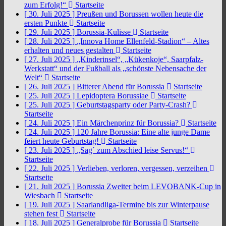
zum Erfolg!“
Startseite
[ 30. Juli 2025 ]
Preußen und Borussen wollen heute die
ersten Punkte
Startseite
[ 29. Juli 2025 ]
Borussia-Kulisse
Startseite
[ 28. Juli 2025 ]
„Innova Home Ellenfeld-Stadion“ – Altes
erhalten und neues gestalten
Startseite
[ 27. Juli 2025 ]
„Kinderinsel“, „Kükenkoje“, Saarpfalz-
Werkstatt“ und der Fußball als „schönste Nebensache der
Welt“
Startseite
[ 26. Juli 2025 ]
Bitterer Abend für Borussia
Startseite
[ 25. Juli 2025 ]
Lepidoptera Borussiae
Startseite
[ 25. Juli 2025 ]
Geburtstagsparty oder Party-Crash?
Startseite
[ 24. Juli 2025 ]
Ein Märchenprinz für Borussia?
Startseite
[ 24. Juli 2025 ]
120 Jahre Borussia: Eine alte junge Dame
feiert heute Geburtstag!
Startseite
[ 23. Juli 2025 ]
„Sag´ zum Abschied leise Servus!“
Startseite
[ 22. Juli 2025 ]
Verlieben, verloren, vergessen, verzeihen
Startseite
[ 21. Juli 2025 ]
Borussia Zweiter beim LEVOBANK-Cup in
Wiesbach
Startseite
[ 19. Juli 2025 ]
Saarlandliga-Termine bis zur Winterpause
stehen fest
Startseite
[ 18. Juli 2025 ]
Generalprobe für Borussia
Startseite