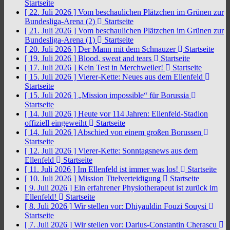
Startseite
[ 22. Juli 2026 ]
Vom beschaulichen Plätzchen im Grünen zur
Bundesliga-Arena (2)
Startseite
[ 21. Juli 2026 ]
Vom beschaulichen Plätzchen im Grünen zur
Bundesliga-Arena (1)
Startseite
[ 20. Juli 2026 ]
Der Mann mit dem Schnauzer
Startseite
[ 19. Juli 2026 ]
Blood, sweat and tears
Startseite
[ 17. Juli 2026 ]
Kein Test in Merchweiler!
Startseite
[ 15. Juli 2026 ]
Vierer-Kette: Neues aus dem Ellenfeld
Startseite
[ 15. Juli 2026 ]
„Mission impossible“ für Borussia
Startseite
[ 14. Juli 2026 ]
Heute vor 114 Jahren: Ellenfeld-Stadion
offiziell eingeweiht
Startseite
[ 14. Juli 2026 ]
Abschied von einem großen Borussen
Startseite
[ 12. Juli 2026 ]
Vierer-Kette: Sonntagsnews aus dem
Ellenfeld
Startseite
[ 11. Juli 2026 ]
Im Ellenfeld ist immer was los!
Startseite
[ 10. Juli 2026 ]
Mission Titelverteidigung
Startseite
[ 9. Juli 2026 ]
Ein erfahrener Physiotherapeut ist zurück im
Ellenfeld!
Startseite
[ 8. Juli 2026 ]
Wir stellen vor: Dhiyauldin Fouzi Souysi
Startseite
[ 7. Juli 2026 ]
Wir stellen vor: Darius-Constantin Cherascu