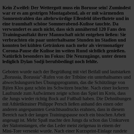
Kein Zweifel: Der Wettergott muss ein Borusse sein! Zumindest
war er es am gestrigen Montagabend, als er mit wärmenden
Sonnenstrahlen das altehrwürdige Ellenfeld überflutete und in
eine traumhaft schöne Sommerabend-Kulisse tauchte. Da
verwundert es auch nicht, dass sich annähernd 120 Fans den
Trainingsauftakt ihrer Mannschaft nicht entgehen ließen: Sie
verbrachten ein paar unterhaltsame Stunden im Stadion und
konnten bei kühlen Getränken nach mehr als viermonatiger
Corona-Pause die Kulisse im weiten Rund sichtlich genießen.
Natürlich besonders im Fokus: Die Neuzugänge, unter denen
lediglich Dylan Sodji berufsbedingt noch fehlte.
Geboten wurde nach der Begrüßung mit viel Beifall und lautstarken
„Borussia, Borussia“-Rufen von der Tribüne ein unterhaltsames und
abwechslungsreiches Übungsprogramm, das die Schützlinge von
Björn Klos ganz schön ins Schwitzen brachte. Nach einer lockeren
Laufrunde zum Aufwärmen zeigte schon das Spiel im Kreis, dass
die Jungs wieder richtig Bock auf Fußball haben. Die Dehnübungen
mit Athletiktrainer Philippe Persch ließen anhand des einen oder
anderen angespannten Gesichtsaudrucks erahnen, dass in diesem
Bereich nach der langen Trainingspause noch ein bisschen Arbeit
angesagt ist. Mehr Spaß machte den Jungs da schon das Umkurven
der Slalomstangen, ehe das Leder meist zielgenau in einem der
Mini-Tore versenkt wurde. Nach einer Kurzsprint-Einlage rundete