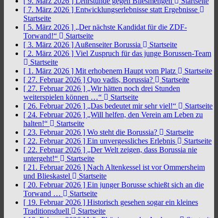
[ 9. März 2026 ]
Lehrstunde gegen Bliesmengen
Startseite
[ 7. März 2026 ]
Entwicklungserlebnisse statt Ergebnisse
Startseite
[ 5. März 2026 ]
„Der nächste Kandidat für die ZDF-
Torwand!“
Startseite
[ 3. März 2026 ]
Außenseiter Borussia
Startseite
[ 2. März 2026 ]
Viel Zuspruch für das junge Borussen-Team
Startseite
[ 1. März 2026 ]
Mit erhobenem Haupt vom Platz
Startseite
[ 27. Februar 2026 ]
Quo vadis, Borussia?
Startseite
[ 27. Februar 2026 ]
„Wir hätten noch drei Stunden
weiterspielen können …“
Startseite
[ 26. Februar 2026 ]
„Das bedeutet mir sehr viel!“
Startseite
[ 24. Februar 2026 ]
„Will helfen, den Verein am Leben zu
halten!“
Startseite
[ 23. Februar 2026 ]
Wo steht die Borussia?
Startseite
[ 22. Februar 2026 ]
Ein unvergessliches Erlebnis
Startseite
[ 22. Februar 2026 ]
„Der Welt zeigen, dass Borussia nie
untergeht!“
Startseite
[ 21. Februar 2026 ]
Nach Altenkessel ist vor Ommersheim
und Blieskastel
Startseite
[ 20. Februar 2026 ]
Ein junger Borusse schießt sich an die
Torwand …
Startseite
[ 19. Februar 2026 ]
Historisch gesehen sogar ein kleines
Traditionsduell
Startseite