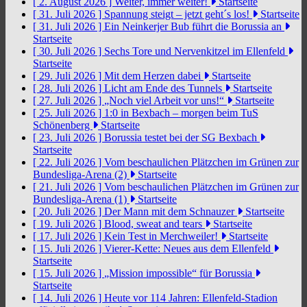
[ 2. August 2026 ]
Weiter, immer weiter!
Startseite
[ 31. Juli 2026 ]
Spannung steigt – jetzt geht´s los!
Startseite
[ 31. Juli 2026 ]
Ein Neinkerjer Bub führt die Borussia an
Startseite
[ 30. Juli 2026 ]
Sechs Tore und Nervenkitzel im Ellenfeld
Startseite
[ 29. Juli 2026 ]
Mit dem Herzen dabei
Startseite
[ 28. Juli 2026 ]
Licht am Ende des Tunnels
Startseite
[ 27. Juli 2026 ]
„Noch viel Arbeit vor uns!“
Startseite
[ 25. Juli 2026 ]
1:0 in Bexbach – morgen beim TuS
Schönenberg
Startseite
[ 23. Juli 2026 ]
Borussia testet bei der SG Bexbach
Startseite
[ 22. Juli 2026 ]
Vom beschaulichen Plätzchen im Grünen zur
Bundesliga-Arena (2)
Startseite
[ 21. Juli 2026 ]
Vom beschaulichen Plätzchen im Grünen zur
Bundesliga-Arena (1)
Startseite
[ 20. Juli 2026 ]
Der Mann mit dem Schnauzer
Startseite
[ 19. Juli 2026 ]
Blood, sweat and tears
Startseite
[ 17. Juli 2026 ]
Kein Test in Merchweiler!
Startseite
[ 15. Juli 2026 ]
Vierer-Kette: Neues aus dem Ellenfeld
Startseite
[ 15. Juli 2026 ]
„Mission impossible“ für Borussia
Startseite
[ 14. Juli 2026 ]
Heute vor 114 Jahren: Ellenfeld-Stadion