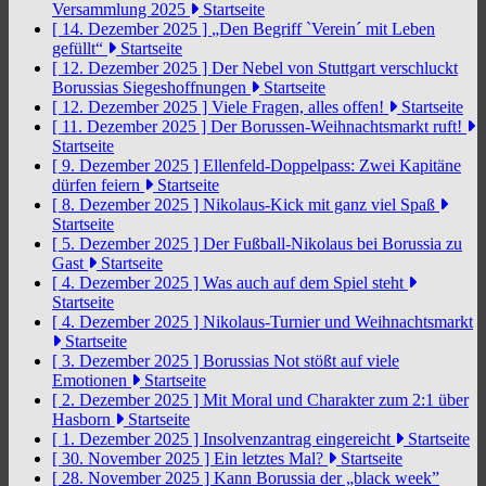
Versammlung 2025
Startseite
[ 14. Dezember 2025 ]
„Den Begriff `Verein´ mit Leben
gefüllt“
Startseite
[ 12. Dezember 2025 ]
Der Nebel von Stuttgart verschluckt
Borussias Siegeshoffnungen
Startseite
[ 12. Dezember 2025 ]
Viele Fragen, alles offen!
Startseite
[ 11. Dezember 2025 ]
Der Borussen-Weihnachtsmarkt ruft!
Startseite
[ 9. Dezember 2025 ]
Ellenfeld-Doppelpass: Zwei Kapitäne
dürfen feiern
Startseite
[ 8. Dezember 2025 ]
Nikolaus-Kick mit ganz viel Spaß
Startseite
[ 5. Dezember 2025 ]
Der Fußball-Nikolaus bei Borussia zu
Gast
Startseite
[ 4. Dezember 2025 ]
Was auch auf dem Spiel steht
Startseite
[ 4. Dezember 2025 ]
Nikolaus-Turnier und Weihnachtsmarkt
Startseite
[ 3. Dezember 2025 ]
Borussias Not stößt auf viele
Emotionen
Startseite
[ 2. Dezember 2025 ]
Mit Moral und Charakter zum 2:1 über
Hasborn
Startseite
[ 1. Dezember 2025 ]
Insolvenzantrag eingereicht
Startseite
[ 30. November 2025 ]
Ein letztes Mal?
Startseite
[ 28. November 2025 ]
Kann Borussia der „black week”