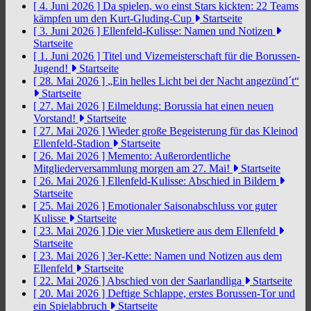
[ 4. Juni 2026 ]
Da spielen, wo einst Stars kickten: 22 Teams
kämpfen um den Kurt-Gluding-Cup
Startseite
[ 3. Juni 2026 ]
Ellenfeld-Kulisse: Namen und Notizen
Startseite
[ 1. Juni 2026 ]
Titel und Vizemeisterschaft für die Borussen-
Jugend!
Startseite
[ 28. Mai 2026 ]
„Ein helles Licht bei der Nacht angezünd´t“
Startseite
[ 27. Mai 2026 ]
Eilmeldung: Borussia hat einen neuen
Vorstand!
Startseite
[ 27. Mai 2026 ]
Wieder große Begeisterung für das Kleinod
Ellenfeld-Stadion
Startseite
[ 26. Mai 2026 ]
Memento: Außerordentliche
Mitgliederversammlung morgen am 27. Mai!
Startseite
[ 26. Mai 2026 ]
Ellenfeld-Kulisse: Abschied in Bildern
Startseite
[ 25. Mai 2026 ]
Emotionaler Saisonabschluss vor guter
Kulisse
Startseite
[ 23. Mai 2026 ]
Die vier Musketiere aus dem Ellenfeld
Startseite
[ 23. Mai 2026 ]
3er-Kette: Namen und Notizen aus dem
Ellenfeld
Startseite
[ 22. Mai 2026 ]
Abschied von der Saarlandliga
Startseite
[ 20. Mai 2026 ]
Deftige Schlappe, erstes Borussen-Tor und
ein Spielabbruch
Startseite