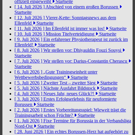
offiziell eingeweiht
Startseite
[ 14. Juli 2026 ]
Abschied von einem großen Borussen
Startseite
[ 12. Juli 2026 ]
Vierer-Kette: Sonntagsnews aus dem
Ellenfeld
Startseite
[ 11. Juli 2026 ]
Im Ellenfeld ist immer was los!
Startseite
[ 10. Juli 2026 ]
Mission Titelverteidigung
Startseite
[ 9. Juli 2026 ]
Ein erfahrener Physiotherapeut ist zurück im
Ellenfeld!
Startseite
[ 8. Juli 2026 ]
Wir stellen vor: Dhiyauldin Fouzi Souysi
Startseite
[ 7. Juli 2026 ]
Wir stellen vor: Darius-Constantin Cherascu
Startseite
[ 6. Juli 2026 ]
„Gute Trainingseinheit unter
Wettbewerbsbedingungen“
Startseite
[ 5. Juli 2026 ]
Zweiter Test – zweiter Sieg
Startseite
[ 5. Juli 2026 ]
Nächste Ausfahrt Bildstock
Startseite
[ 4. Juli 2026 ]
Neues Jahr, neues Glück?!
Startseite
[ 3. Juli 2026 ]
Erstes Erfolgserlebnis für neuformierte
Borussen
Startseite
[ 2. Juli 2026 ]
Erstes Vorbereitungsspiel: Wieweit trägt die
Trainingsarbeit schon Früchte?
Startseite
[ 1. Juli 2026 ]
Fixe Termine für Borussia in der Verbandsliga
Nord-Ost
Startseite
[ 28. Juni 2026 ]
Ein echtes Borussen-Herz hat aufgehört zu