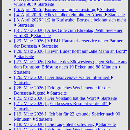
wurde 90!
Startseite
[ 6. April 2026 ]
Borussia mit guter Leistung
Startseite
[ 4. April 2026 ]
Alles in allem ein bitterer Abend
Startseite
[ 3. April 2026 ]
1:2 in Karlsruhe: Borussia belohnt sich nicht
Startseite
[ 31. März 2026 ]
Alles Gute zum Ehrentag: Willi Seebauer
wird 80!
Startseite
[ 29. März 2026 ]
VEBU Hausmeisterservice neuer Partner
der Borussia
Startseite
[ 28. März 2026 ]
Kevin Lüder hofft auf „alle Mann an Bord“
Startseite
[ 27. März 2026 ]
Schalke des Südwestens gegen Schalke aus
dem Ruhrpott: Erlösung nach 19 Ecken und 88 Minuten
Startseite
[ 26. März 2026 ]
Der Insolvenzverwalter informiert
Startseite
[ 26. März 2026 ]
Erfolgreiches Wochenende für die
Borussen-Jugend
Startseite
[ 25. März 2026 ]
Der Vorstand hat das Wort
Startseite
[ 21. März 2026 ]
„Ein besseres Resultat verdient!“
Startseite
[ 19. März 2026 ]
„Ich bin für 22 gesunde Spieler nach 90
Minuten“
Startseite
[ 18. März 2026 ]
Die Lage bleibt schwierig
Startseite
[ 17. März 2026 ]
Erfolgreiches Wochenende für die