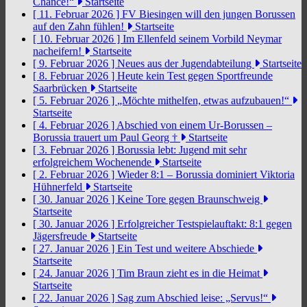
Chance!“
Startseite
[ 11. Februar 2026 ]
FV Biesingen will den jungen Borussen
auf den Zahn fühlen!
Startseite
[ 10. Februar 2026 ]
Im Ellenfeld seinem Vorbild Neymar
nacheifern!
Startseite
[ 9. Februar 2026 ]
Neues aus der Jugendabteilung
Startseite
[ 8. Februar 2026 ]
Heute kein Test gegen Sportfreunde
Saarbrücken
Startseite
[ 5. Februar 2026 ]
„Möchte mithelfen, etwas aufzubauen!“
Startseite
[ 4. Februar 2026 ]
Abschied von einem Ur-Borussen –
Borussia trauert um Paul Georg †
Startseite
[ 3. Februar 2026 ]
Borussia lebt: Jugend mit sehr
erfolgreichem Wochenende
Startseite
[ 2. Februar 2026 ]
Wieder 8:1 – Borussia dominiert Viktoria
Hühnerfeld
Startseite
[ 30. Januar 2026 ]
Keine Tore gegen Braunschweig
Startseite
[ 30. Januar 2026 ]
Erfolgreicher Testspielauftakt: 8:1 gegen
Jägersfreude
Startseite
[ 27. Januar 2026 ]
Ein Test und weitere Abschiede
Startseite
[ 24. Januar 2026 ]
Tim Braun zieht es in die Heimat
Startseite
[ 22. Januar 2026 ]
Sag zum Abschied leise: „Servus!“