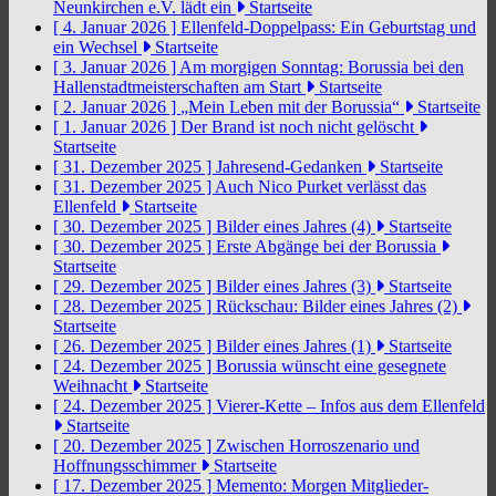
Neunkirchen e.V. lädt ein
Startseite
[ 4. Januar 2026 ]
Ellenfeld-Doppelpass: Ein Geburtstag und
ein Wechsel
Startseite
[ 3. Januar 2026 ]
Am morgigen Sonntag: Borussia bei den
Hallenstadtmeisterschaften am Start
Startseite
[ 2. Januar 2026 ]
„Mein Leben mit der Borussia“
Startseite
[ 1. Januar 2026 ]
Der Brand ist noch nicht gelöscht
Startseite
[ 31. Dezember 2025 ]
Jahresend-Gedanken
Startseite
[ 31. Dezember 2025 ]
Auch Nico Purket verlässt das
Ellenfeld
Startseite
[ 30. Dezember 2025 ]
Bilder eines Jahres (4)
Startseite
[ 30. Dezember 2025 ]
Erste Abgänge bei der Borussia
Startseite
[ 29. Dezember 2025 ]
Bilder eines Jahres (3)
Startseite
[ 28. Dezember 2025 ]
Rückschau: Bilder eines Jahres (2)
Startseite
[ 26. Dezember 2025 ]
Bilder eines Jahres (1)
Startseite
[ 24. Dezember 2025 ]
Borussia wünscht eine gesegnete
Weihnacht
Startseite
[ 24. Dezember 2025 ]
Vierer-Kette – Infos aus dem Ellenfeld
Startseite
[ 20. Dezember 2025 ]
Zwischen Horroszenario und
Hoffnungsschimmer
Startseite
[ 17. Dezember 2025 ]
Memento: Morgen Mitglieder-