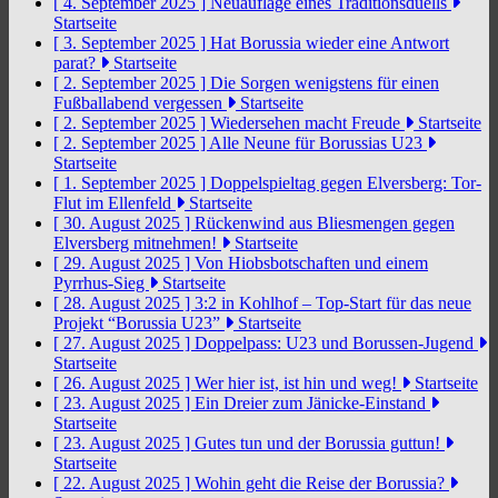
[ 4. September 2025 ]
Neuauflage eines Traditionsduells
Startseite
[ 3. September 2025 ]
Hat Borussia wieder eine Antwort
parat?
Startseite
[ 2. September 2025 ]
Die Sorgen wenigstens für einen
Fußballabend vergessen
Startseite
[ 2. September 2025 ]
Wiedersehen macht Freude
Startseite
[ 2. September 2025 ]
Alle Neune für Borussias U23
Startseite
[ 1. September 2025 ]
Doppelspieltag gegen Elversberg: Tor-
Flut im Ellenfeld
Startseite
[ 30. August 2025 ]
Rückenwind aus Bliesmengen gegen
Elversberg mitnehmen!
Startseite
[ 29. August 2025 ]
Von Hiobsbotschaften und einem
Pyrrhus-Sieg
Startseite
[ 28. August 2025 ]
3:2 in Kohlhof – Top-Start für das neue
Projekt “Borussia U23”
Startseite
[ 27. August 2025 ]
Doppelpass: U23 und Borussen-Jugend
Startseite
[ 26. August 2025 ]
Wer hier ist, ist hin und weg!
Startseite
[ 23. August 2025 ]
Ein Dreier zum Jänicke-Einstand
Startseite
[ 23. August 2025 ]
Gutes tun und der Borussia guttun!
Startseite
[ 22. August 2025 ]
Wohin geht die Reise der Borussia?