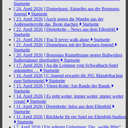
Startseite
[ 24. April 2026 ]
Doppelpass: Aktuelles aus der Borussen-
Jugend
Startseite
[ 23. April 2026 ]
Auch gegen die Wambe aus der
Außenseiterrolle das Beste machen
Startseite
[ 22. April 2026 ]
Dreierkette – News aus dem Ellenfeld
Startseite
[ 21. April 2026 ]
You´ll never walk alone
Startseite
[ 21. April 2026 ]
Doppelpass mit der Borussen-Jugend
Startseite
[ 20. April 2026 ]
Borussias Rumpftruppe gegen Ballweilers
Ballermänner überfordert
Startseite
[ 17. April 2026 ]
An die Leistung vom Schwalbach-Spiel
anknüpfen …
Startseite
[ 16. April 2026 ]
C-Jugend erwartet die JSG Mandelbachtal
zum Spitzenspiel
Startseite
[ 15. April 2026 ]
Vierer-Kette: Am Rande der Bande
Startseite
[ 14. April 2026 ]
Es geht weiter, immer weiter, immer weiter
voran!
Startseite
[ 11. April 2026 ]
Dreierkette: Infos aus dem Ellenfeld
Startseite
[ 11. April 2026 ]
Rückkehr für ein Spiel ins Ellenfeld-Stadion
Startseite
[ 7. April 2026 ]
Ein seltener Geburtstag: Der „weiße Blitz“