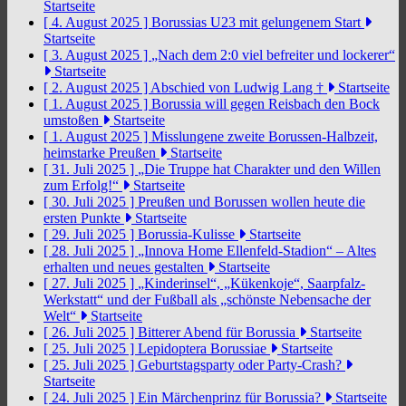
Startseite
[ 4. August 2025 ]
Borussias U23 mit gelungenem Start
Startseite
[ 3. August 2025 ]
„Nach dem 2:0 viel befreiter und lockerer“
Startseite
[ 2. August 2025 ]
Abschied von Ludwig Lang †
Startseite
[ 1. August 2025 ]
Borussia will gegen Reisbach den Bock
umstoßen
Startseite
[ 1. August 2025 ]
Misslungene zweite Borussen-Halbzeit,
heimstarke Preußen
Startseite
[ 31. Juli 2025 ]
„Die Truppe hat Charakter und den Willen
zum Erfolg!“
Startseite
[ 30. Juli 2025 ]
Preußen und Borussen wollen heute die
ersten Punkte
Startseite
[ 29. Juli 2025 ]
Borussia-Kulisse
Startseite
[ 28. Juli 2025 ]
„Innova Home Ellenfeld-Stadion“ – Altes
erhalten und neues gestalten
Startseite
[ 27. Juli 2025 ]
„Kinderinsel“, „Kükenkoje“, Saarpfalz-
Werkstatt“ und der Fußball als „schönste Nebensache der
Welt“
Startseite
[ 26. Juli 2025 ]
Bitterer Abend für Borussia
Startseite
[ 25. Juli 2025 ]
Lepidoptera Borussiae
Startseite
[ 25. Juli 2025 ]
Geburtstagsparty oder Party-Crash?
Startseite
[ 24. Juli 2025 ]
Ein Märchenprinz für Borussia?
Startseite