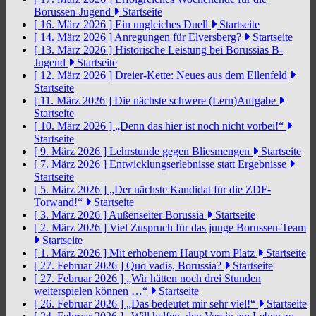
Borussen-Jugend
Startseite
[ 16. März 2026 ]
Ein ungleiches Duell
Startseite
[ 14. März 2026 ]
Anregungen für Elversberg?
Startseite
[ 13. März 2026 ]
Historische Leistung bei Borussias B-
Jugend
Startseite
[ 12. März 2026 ]
Dreier-Kette: Neues aus dem Ellenfeld
Startseite
[ 11. März 2026 ]
Die nächste schwere (Lern)Aufgabe
Startseite
[ 10. März 2026 ]
„Denn das hier ist noch nicht vorbei!“
Startseite
[ 9. März 2026 ]
Lehrstunde gegen Bliesmengen
Startseite
[ 7. März 2026 ]
Entwicklungserlebnisse statt Ergebnisse
Startseite
[ 5. März 2026 ]
„Der nächste Kandidat für die ZDF-
Torwand!“
Startseite
[ 3. März 2026 ]
Außenseiter Borussia
Startseite
[ 2. März 2026 ]
Viel Zuspruch für das junge Borussen-Team
Startseite
[ 1. März 2026 ]
Mit erhobenem Haupt vom Platz
Startseite
[ 27. Februar 2026 ]
Quo vadis, Borussia?
Startseite
[ 27. Februar 2026 ]
„Wir hätten noch drei Stunden
weiterspielen können …“
Startseite
[ 26. Februar 2026 ]
„Das bedeutet mir sehr viel!“
Startseite