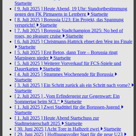
Startseite
[ 9. Juli 2025 ]
Heute Abend, 19 Uhr: Standortbestimmung
gegen den FK Pirmasens in Lemberg
Startseite
[ 8. Juli 2025 ]
Borussia U23: Ein Projekt, das Spannung
verspricht!
Startseite
[ 7. Juli 2025 ]
Borussia Stadtchampion 2025: No bed of
roses, no pleasure cruise
Startseite
[ 6. Juli 2025 ]
Christmann-Hattrick ebnet den Weg ins Finale
Startseite
[ 5. Juli 2025 ]
Erst Beton, dann Tore – Borussia ringt
Marpingen nieder
Startseite
[ 5. Juli 2025 ]
Weiterer Vorverkauf für FCS-Spiele und
Dauerkarten
Startseite
[ 4. Juli 2025 ]
Strammes Wochenende für Borussia
Startseite
[ 3. Juli 2025 ]
Ein Schritt zurück als ein Schritt nach vorne?
Startseite
[ 2. Juli 2025 ]
„Vom Erfindergeist zur Gegenwart: Ein
Sommertag beim SCL“
Startseite
[ 1. Juli 2025 ]
Zwei Stadttitel für die Borussen-Jugend
Startseite
[ 1. Juli 2025 ]
Heute Abend Startschuss zur
Stadtmeisterschaft 2025
Startseite
[ 30. Juni 2025 ]
Acht Tore in Halbzeit zwei
Startseite
[ 29. Juni 2025 ]
Hoffnungsvoller Start für die neue U23