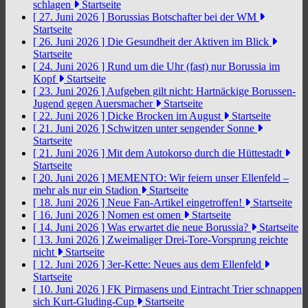
schlagen
Startseite
[ 27. Juni 2026 ]
Borussias Botschafter bei der WM
Startseite
[ 26. Juni 2026 ]
Die Gesundheit der Aktiven im Blick
Startseite
[ 24. Juni 2026 ]
Rund um die Uhr (fast) nur Borussia im
Kopf
Startseite
[ 23. Juni 2026 ]
Aufgeben gilt nicht: Hartnäckige Borussen-
Jugend gegen Auersmacher
Startseite
[ 22. Juni 2026 ]
Dicke Brocken im August
Startseite
[ 21. Juni 2026 ]
Schwitzen unter sengender Sonne
Startseite
[ 21. Juni 2026 ]
Mit dem Autokorso durch die Hüttestadt
Startseite
[ 20. Juni 2026 ]
MEMENTO: Wir feiern unser Ellenfeld –
mehr als nur ein Stadion
Startseite
[ 18. Juni 2026 ]
Neue Fan-Artikel eingetroffen!
Startseite
[ 16. Juni 2026 ]
Nomen est omen
Startseite
[ 14. Juni 2026 ]
Was erwartet die neue Borussia?
Startseite
[ 13. Juni 2026 ]
Zweimaliger Drei-Tore-Vorsprung reichte
nicht
Startseite
[ 12. Juni 2026 ]
3er-Kette: Neues aus dem Ellenfeld
Startseite
[ 10. Juni 2026 ]
FK Pirmasens und Eintracht Trier schnappen
sich Kurt-Gluding-Cup
Startseite