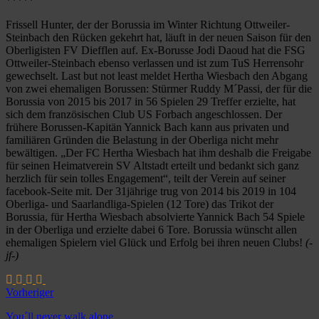
*****
Frissell Hunter, der der Borussia im Winter Richtung Ottweiler-
Steinbach den Rücken gekehrt hat, läuft in der neuen Saison für den
Oberligisten FV Diefflen auf. Ex-Borusse Jodi Daoud hat die FSG
Ottweiler-Steinbach ebenso verlassen und ist zum TuS Herrensohr
gewechselt. Last but not least meldet Hertha Wiesbach den Abgang
von zwei ehemaligen Borussen: Stürmer Ruddy M´Passi, der für die
Borussia von 2015 bis 2017 in 56 Spielen 29 Treffer erzielte, hat
sich dem französischen Club US Forbach angeschlossen. Der
frühere Borussen-Kapitän Yannick Bach kann aus privaten und
familiären Gründen die Belastung in der Oberliga nicht mehr
bewältigen. „Der FC Hertha Wiesbach hat ihm deshalb die Freigabe
für seinen Heimatverein SV Altstadt erteilt und bedankt sich ganz
herzlich für sein tolles Engagement“, teilt der Verein auf seiner
facebook-Seite mit. Der 31jährige trug von 2014 bis 2019 in 104
Oberliga- und Saarlandliga-Spielen (12 Tore) das Trikot der
Borussia, für Hertha Wiesbach absolvierte Yannick Bach 54 Spiele
in der Oberliga und erzielte dabei 6 Tore. Borussia wünscht allen
ehemaligen Spielern viel Glück und Erfolg bei ihren neuen Clubs!
(-
jf-)
Vorheriger
You´ll never walk alone