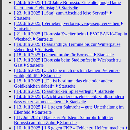
[ 24. Juli 2025 ]
120 Jahre Borussia: Eine alte junge Dame
feiert heute Geburtstag!
Startseite
[ 23. Juli 2025 ]
„Sag´ zum Abschied leise Servus!“
Startseite
[ 22. Juli 2025 ]
Verlieben, verloren, vergessen, verzeihen
Startseite
[ 21. Juli 2025 ]
Borussia Zweiter beim LEVOBANK-Cup in
Wiesbach
Startseite
[ 19. Juli 2025 ]
Saarlandliga-Termine bis zur Winterpause
stehen fest
Startseite
[ 18. Juli 2025 ]
Generalprobe für Borussia
Startseite
[ 17. Juli 2025 ]
Borussia beim Stadionfest in Wiesbach zu
Gast
Startseite
[ 16. Juli 2025 ]
„Ich habe mich noch in keinem Verein so
wohlgefühlt!“
Startseite
[ 15. Juli 2025 ]
„Da ist bestimmt das eine oder andere
Goldkehlchen dabei!“
Startseite
[ 14. Juli 2025 ]
Saarbrücken-Spiel verlegt!
Startseite
[ 14. Juli 2025 ]
„Nicht wo der einzelne steht, zählt, sondern
dass wir zusammenstehen!“
Startseite
[ 13. Juli 2025 ]
4:1 gegen Salmrohr – gute Unterhaltung im
Ellenfeld
Startseite
[ 11. Juli 2025 ]
Nächster Prüfstein: Salmrohr fühlt der
Borussia auf den Zahn
Startseite
[ 10. Juli 2025 ]
1:6 gegen FKP – Fehler zu Helfern machen