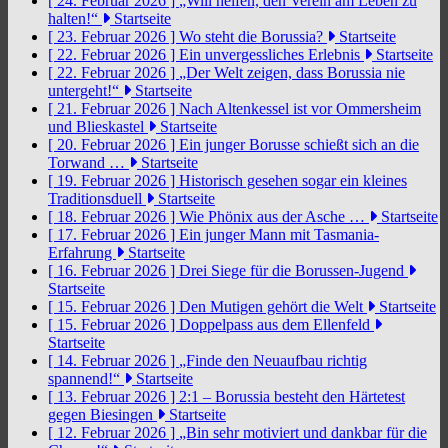
[ 24. Februar 2026 ]
„Will helfen, den Verein am Leben zu
halten!“
Startseite
[ 23. Februar 2026 ]
Wo steht die Borussia?
Startseite
[ 22. Februar 2026 ]
Ein unvergessliches Erlebnis
Startseite
[ 22. Februar 2026 ]
„Der Welt zeigen, dass Borussia nie
untergeht!“
Startseite
[ 21. Februar 2026 ]
Nach Altenkessel ist vor Ommersheim
und Blieskastel
Startseite
[ 20. Februar 2026 ]
Ein junger Borusse schießt sich an die
Torwand …
Startseite
[ 19. Februar 2026 ]
Historisch gesehen sogar ein kleines
Traditionsduell
Startseite
[ 18. Februar 2026 ]
Wie Phönix aus der Asche …
Startseite
[ 17. Februar 2026 ]
Ein junger Mann mit Tasmania-
Erfahrung
Startseite
[ 16. Februar 2026 ]
Drei Siege für die Borussen-Jugend
Startseite
[ 15. Februar 2026 ]
Den Mutigen gehört die Welt
Startseite
[ 15. Februar 2026 ]
Doppelpass aus dem Ellenfeld
Startseite
[ 14. Februar 2026 ]
„Finde den Neuaufbau richtig
spannend!“
Startseite
[ 13. Februar 2026 ]
2:1 – Borussia besteht den Härtetest
gegen Biesingen
Startseite
[ 12. Februar 2026 ]
„Bin sehr motiviert und dankbar für die