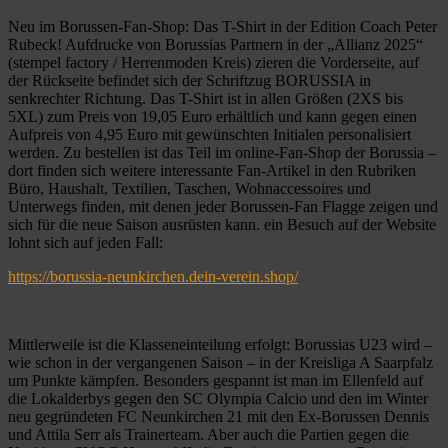
Neu im Borussen-Fan-Shop: Das T-Shirt in der Edition Coach Peter
Rubeck! Aufdrucke von Borussias Partnern in der „Allianz 2025“
(stempel factory / Herrenmoden Kreis) zieren die Vorderseite, auf
der Rückseite befindet sich der Schriftzug BORUSSIA in
senkrechter Richtung. Das T-Shirt ist in allen Größen (2XS bis
5XL) zum Preis von 19,05 Euro erhältlich und kann gegen einen
Aufpreis von 4,95 Euro mit gewünschten Initialen personalisiert
werden. Zu bestellen ist das Teil im online-Fan-Shop der Borussia –
dort finden sich weitere interessante Fan-Artikel in den Rubriken
Büro, Haushalt, Textilien, Taschen, Wohnaccessoires und
Unterwegs finden, mit denen jeder Borussen-Fan Flagge zeigen und
sich für die neue Saison ausrüsten kann. ein Besuch auf der Website
lohnt sich auf jeden Fall:
https://borussia-neunkirchen.dein-verein.shop/
Mittlerweile ist die Klasseneinteilung erfolgt: Borussias U23 wird –
wie schon in der vergangenen Saison – in der Kreisliga A Saarpfalz
um Punkte kämpfen. Besonders gespannt ist man im Ellenfeld auf
die Lokalderbys gegen den SC Olympia Calcio und den im Winter
neu gegründeten FC Neunkirchen 21 mit den Ex-Borussen Dennis
und Attila Serr als Trainerteam. Aber auch die Partien gegen die