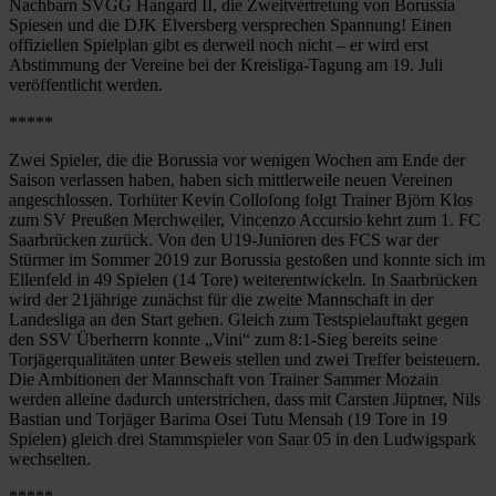
Nachbarn SVGG Hangard II, die Zweitvertretung von Borussia
Spiesen und die DJK Elversberg versprechen Spannung! Einen
offiziellen Spielplan gibt es derweil noch nicht – er wird erst
Abstimmung der Vereine bei der Kreisliga-Tagung am 19. Juli
veröffentlicht werden.
*****
Zwei Spieler, die die Borussia vor wenigen Wochen am Ende der
Saison verlassen haben, haben sich mittlerweile neuen Vereinen
angeschlossen. Torhüter Kevin Collofong folgt Trainer Björn Klos
zum SV Preußen Merchweiler, Vincenzo Accursio kehrt zum 1. FC
Saarbrücken zurück. Von den U19-Junioren des FCS war der
Stürmer im Sommer 2019 zur Borussia gestoßen und konnte sich im
Ellenfeld in 49 Spielen (14 Tore) weiterentwickeln. In Saarbrücken
wird der 21jährige zunächst für die zweite Mannschaft in der
Landesliga an den Start gehen. Gleich zum Testspielauftakt gegen
den SSV Überherrn konnte „Vini“ zum 8:1-Sieg bereits seine
Torjägerqualitäten unter Beweis stellen und zwei Treffer beisteuern.
Die Ambitionen der Mannschaft von Trainer Sammer Mozain
werden alleine dadurch unterstrichen, dass mit Carsten Jüptner, Nils
Bastian und Torjäger Barima Osei Tutu Mensah (19 Tore in 19
Spielen) gleich drei Stammspieler von Saar 05 in den Ludwigspark
wechselten.