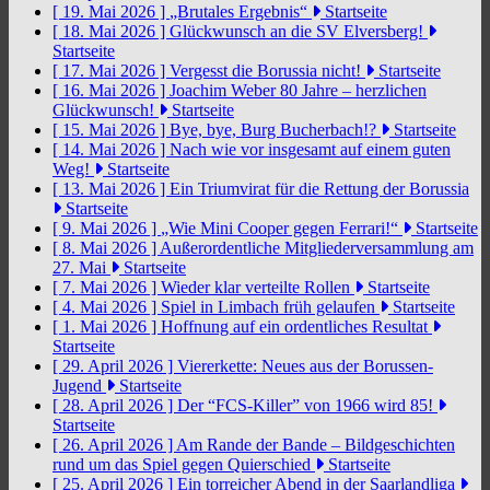
[ 19. Mai 2026 ]
„Brutales Ergebnis“
Startseite
[ 18. Mai 2026 ]
Glückwunsch an die SV Elversberg!
Startseite
[ 17. Mai 2026 ]
Vergesst die Borussia nicht!
Startseite
[ 16. Mai 2026 ]
Joachim Weber 80 Jahre – herzlichen
Glückwunsch!
Startseite
[ 15. Mai 2026 ]
Bye, bye, Burg Bucherbach!?
Startseite
[ 14. Mai 2026 ]
Nach wie vor insgesamt auf einem guten
Weg!
Startseite
[ 13. Mai 2026 ]
Ein Triumvirat für die Rettung der Borussia
Startseite
[ 9. Mai 2026 ]
„Wie Mini Cooper gegen Ferrari!“
Startseite
[ 8. Mai 2026 ]
Außerordentliche Mitgliederversammlung am
27. Mai
Startseite
[ 7. Mai 2026 ]
Wieder klar verteilte Rollen
Startseite
[ 4. Mai 2026 ]
Spiel in Limbach früh gelaufen
Startseite
[ 1. Mai 2026 ]
Hoffnung auf ein ordentliches Resultat
Startseite
[ 29. April 2026 ]
Viererkette: Neues aus der Borussen-
Jugend
Startseite
[ 28. April 2026 ]
Der “FCS-Killer” von 1966 wird 85!
Startseite
[ 26. April 2026 ]
Am Rande der Bande – Bildgeschichten
rund um das Spiel gegen Quierschied
Startseite
[ 25. April 2026 ]
Ein torreicher Abend in der Saarlandliga