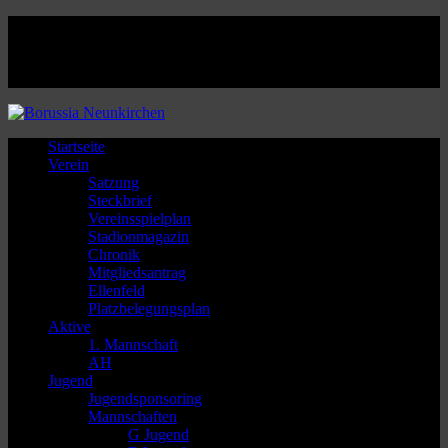
Facebook
Twitter
Instagram
Youtube
Startseite
Verein
Satzung
Steckbrief
Vereinsspielplan
Stadionmagazin
Chronik
Mitgliedsantrag
Ellenfeld
Platzbelegungsplan
Aktive
1. Mannschaft
AH
Jugend
Jugendsponsoring
Mannschaften
G Jugend