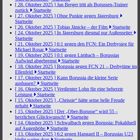
[ 28. Oktober 2025 ]
Jan Berger tritt als Borussen-Trainer
zurück
Startseite
[ 27. Oktober 2025 ]
Ohne Punkte gegen Jägersburg
Startseite
[ 26. Oktober 2025 ]
Tobias Jänicke – der Film
Startseite
[ 24. Oktober 2025 ]
In Jägersburg diesmal nur Außenseiter
Startseite
[ 21. Oktober 2025 ]
6:1 gegen den FCN: Ein Derbysieg für
Michael Rosar
Startseite
[ 19. Oktober 2025 ]
0:1 gegen Limbach – Borussias
Aufwind abgebremst
Startseite
[ 18. Oktober 2025 ]
Borussia gegen FCN 21 – Derbytime im
Ellenfeld
Startseite
[ 17. Oktober 2025 ]
Kann Borussia die kleine Serie
ausbauen?
Startseite
[ 16. Oktober 2025 ]
Verdienter Lohn für eine beherzte
Leistung
Startseite
[ 15. Oktober 2025 ]
„Chrissie“ hätte seine helle Freude
gehabt
Startseite
[ 15. Oktober 2025 ]
Der „Ober-Borusse“ wird 55 –
herzlichen Glückwunsch!
Startseite
[ 14. Oktober 2025 ]
Schwalbach gegen Borussia: Pokalduell
auf Augenhöhe
Startseite
[ 13. Oktober 2025 ]
6:2 gegen Hangard II – Borussias U23
bleibt weiter dran
Startseite