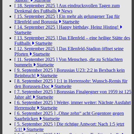
Saison?
Startseite
[ 18. September 2025 ]
Aus eindrucksvollen Tagen zum
Denkmal des Fußballs
News
[ 15. September 2025 ]
Ein mehr als gelungener Tag für
Ellenfeld und Borussia
Startseite
[ 14. September 2025 ]
Happy birthday, Heinz Histing!
Startseite
[ 13. September 2025 ]
Das Ellenfeld – eine heilige Stätte des
Fußballs
Startseite
[ 12. September 2025 ]
Das Ellenfeld-Stadion öffnet seine
Pforten
Startseite
[ 11. September 2025 ]
Von Menschen, die zu Schlachten
bummeln
Startseite
[ 9. September 2025 ]
Borussias U23: 2:2 in Bexbach kein
Beinbruch!
Startseite
[ 8. September 2025 ]
1:1 in Herrensohr: Wunsch-Remis für
den Borussen-Doc
Startseite
[ 7. September 2025 ]
Borussias Finalgegner von 1959 ist 125
Jahre alt!
Startseite
[ 6. September 2025 ]
Weiter, immer weiter: Nächste Ausfahrt
Herrensohr
Startseite
[ 6. September 2025 ]
„Ohne zehn“ acht Gegentore gegen
Saarbrücken
Startseite
[ 5. September 2025 ]
Die richtige Antwort: Nach 1:5 jetzt
5:1!
Startseite