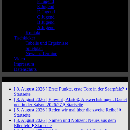
F Jugend
E Jugend
D Jugend
C Jugend
B Jugend
A Jugend
Kontakt
Tischkicker
Tabelle und Ergebnisse
Spielplan
News u. Termine
Video
Impressum
Datenschutz
News Ticker
[ 8. August 2026 ]
Erste Punkte, erste Tore in der Saarpfalz?
Startseite
[ 8. August 2026 ]
Einwurf, Abstoß, Auswechslungen: Das ist
neu in der Saison 2026/27
Startseite
[ 5. August 2026 ]
Reden wir mal über die zweite Reihe!
Startseite
[ 3. August 2026 ]
Namen und Notizen: Neues aus dem
Ellenfeld
Startseite