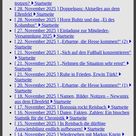
trotzen?
Startseite
[ 28. November 2025 ]
Doppelpass: Aktuelles aus dem
Ellenfeld
Startseite
[ 28. November 2025 ]
Horst Buhtz und das „Ei des
Kolumbus“
Startseite
[ 27. November 2025 ]
Einladung zur Mitglieder-
Versammlung 2025
Startseite
[ 22. November 2025 ]
„Erbarme, die Hesse kommen!“ (2)
Startseite
[ 21. November 2025 ]
„Sich auf den Fußball konzentrieren“
Startseite
[ 21. November 2025 ]
„Nehmen die Situation sehr ernst“
Startseite
[ 21. November 2025 ]
Ruhe in Frieden, Erwin Türk!
Startseite
[ 20. November 2025 ]
„Erbarme, die Hesse kommen!“ (1)
Startseite
[ 18. November 2025 ]
Namen, Bilder, Notizen – Newsmix
aus dem Ellenfeld
Startseite
[ 17. November 2025 ]
Borussia rockt Reisbach
Startseite
[ 16. November 2025 ]
Daten, Fakten, Zahlen: Ein bisschen
Statistik für die Chronistik
Startseite
[ 15. November 2025 ]
In Reisbach die dürftige
Auswärtsbilanz endlich aufbessern!
Startseite
[ 14. November 2025 ]
Wiedersehen mit Markus Kneip