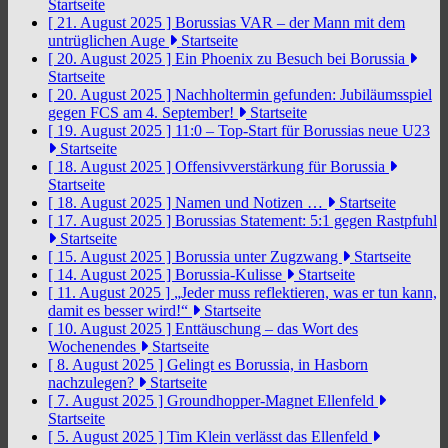
Startseite
[ 21. August 2025 ]
Borussias VAR – der Mann mit dem
untrüglichen Auge
Startseite
[ 20. August 2025 ]
Ein Phoenix zu Besuch bei Borussia
Startseite
[ 20. August 2025 ]
Nachholtermin gefunden: Jubiläumsspiel
gegen FCS am 4. September!
Startseite
[ 19. August 2025 ]
11:0 – Top-Start für Borussias neue U23
Startseite
[ 18. August 2025 ]
Offensivverstärkung für Borussia
Startseite
[ 18. August 2025 ]
Namen und Notizen …
Startseite
[ 17. August 2025 ]
Borussias Statement: 5:1 gegen Rastpfuhl
Startseite
[ 15. August 2025 ]
Borussia unter Zugzwang
Startseite
[ 14. August 2025 ]
Borussia-Kulisse
Startseite
[ 11. August 2025 ]
„Jeder muss reflektieren, was er tun kann,
damit es besser wird!“
Startseite
[ 10. August 2025 ]
Enttäuschung – das Wort des
Wochenendes
Startseite
[ 8. August 2025 ]
Gelingt es Borussia, in Hasborn
nachzulegen?
Startseite
[ 7. August 2025 ]
Groundhopper-Magnet Ellenfeld
Startseite
[ 5. August 2025 ]
Tim Klein verlässt das Ellenfeld