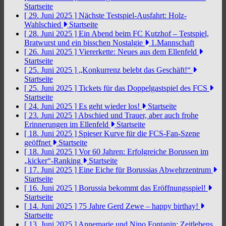
Startseite
[ 29. Juni 2025 ]
Nächste Testspiel-Ausfahrt: Holz-
Wahlschied
Startseite
[ 28. Juni 2025 ]
Ein Abend beim FC Kutzhof – Testspiel,
Bratwurst und ein bisschen Nostalgie
1.Mannschaft
[ 26. Juni 2025 ]
Viererkette: Neues aus dem Ellenfeld
Startseite
[ 25. Juni 2025 ]
„Konkurrenz belebt das Geschäft!“
Startseite
[ 25. Juni 2025 ]
Tickets für das Doppelgastspiel des FCS
Startseite
[ 24. Juni 2025 ]
Es geht wieder los!
Startseite
[ 23. Juni 2025 ]
Abschied und Trauer, aber auch frohe
Erinnerungen im Ellenfeld
Startseite
[ 18. Juni 2025 ]
Spieser Kurve für die FCS-Fan-Szene
geöffnet
Startseite
[ 18. Juni 2025 ]
Vor 60 Jahren: Erfolgreiche Borussen im
„kicker“-Ranking
Startseite
[ 17. Juni 2025 ]
Eine Eiche für Borussias Abwehrzentrum
Startseite
[ 16. Juni 2025 ]
Borussia bekommt das Eröffnungsspiel!
Startseite
[ 14. Juni 2025 ]
75 Jahre Gerd Zewe – happy birthay!
Startseite
[ 13. Juni 2025 ]
Annemarie und Nino Fontanin: Zeitlebens