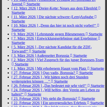
Jugend
Startseite
[ 12. März 2026 ]
Dreier-Kette: Neues aus dem Ellenfeld
Startseite
[ 11. März 2026 ]
Die nächste schwere (Lern)Aufgabe
Startseite
[ 10. März 2026 ]
„Denn das hier ist noch nicht vorbei!“
Startseite
[ 9. März 2026 ]
Lehrstunde gegen Bliesmengen
Startseite
[ 7. März 2026 ]
Entwicklungserlebnisse statt Ergebnisse
Startseite
[ 5. März 2026 ]
„Der nächste Kandidat für die ZDF-
Torwand!“
Startseite
[ 3. März 2026 ]
Außenseiter Borussia
Startseite
[ 2. März 2026 ]
Viel Zuspruch für das junge Borussen-Team
Startseite
[ 1. März 2026 ]
Mit erhobenem Haupt vom Platz
Startseite
[ 27. Februar 2026 ]
Quo vadis, Borussia?
Startseite
[ 27. Februar 2026 ]
„Wir hätten noch drei Stunden
weiterspielen können …“
Startseite
[ 26. Februar 2026 ]
„Das bedeutet mir sehr viel!“
Startseite
[ 24. Februar 2026 ]
„Will helfen, den Verein am Leben zu
halten!“
Startseite
[ 23. Februar 2026 ]
Wo steht die Borussia?
Startseite
[ 22. Februar 2026 ]
Ein unvergessliches Erlebnis
Startseite