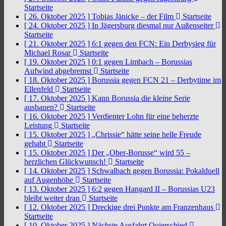
Startseite
[ 26. Oktober 2025 ]
Tobias Jänicke – der Film
Startseite
[ 24. Oktober 2025 ]
In Jägersburg diesmal nur Außenseiter
Startseite
[ 21. Oktober 2025 ]
6:1 gegen den FCN: Ein Derbysieg für
Michael Rosar
Startseite
[ 19. Oktober 2025 ]
0:1 gegen Limbach – Borussias
Aufwind abgebremst
Startseite
[ 18. Oktober 2025 ]
Borussia gegen FCN 21 – Derbytime im
Ellenfeld
Startseite
[ 17. Oktober 2025 ]
Kann Borussia die kleine Serie
ausbauen?
Startseite
[ 16. Oktober 2025 ]
Verdienter Lohn für eine beherzte
Leistung
Startseite
[ 15. Oktober 2025 ]
„Chrissie“ hätte seine helle Freude
gehabt
Startseite
[ 15. Oktober 2025 ]
Der „Ober-Borusse“ wird 55 –
herzlichen Glückwunsch!
Startseite
[ 14. Oktober 2025 ]
Schwalbach gegen Borussia: Pokalduell
auf Augenhöhe
Startseite
[ 13. Oktober 2025 ]
6:2 gegen Hangard II – Borussias U23
bleibt weiter dran
Startseite
[ 12. Oktober 2025 ]
Dreckige drei Punkte am Franzenhaus
Startseite
[ 10. Oktober 2025 ]
Nächste Ausfahrt Quierschied