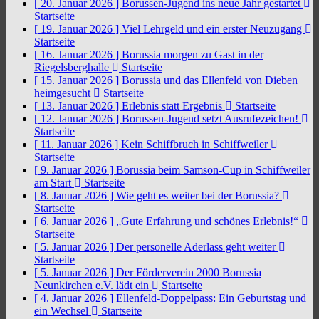
[ 20. Januar 2026 ]
Borussen-Jugend ins neue Jahr gestartet
Startseite
[ 19. Januar 2026 ]
Viel Lehrgeld und ein erster Neuzugang
Startseite
[ 16. Januar 2026 ]
Borussia morgen zu Gast in der
Riegelsberghalle
Startseite
[ 15. Januar 2026 ]
Borussia und das Ellenfeld von Dieben
heimgesucht
Startseite
[ 13. Januar 2026 ]
Erlebnis statt Ergebnis
Startseite
[ 12. Januar 2026 ]
Borussen-Jugend setzt Ausrufezeichen!
Startseite
[ 11. Januar 2026 ]
Kein Schiffbruch in Schiffweiler
Startseite
[ 9. Januar 2026 ]
Borussia beim Samson-Cup in Schiffweiler
am Start
Startseite
[ 8. Januar 2026 ]
Wie geht es weiter bei der Borussia?
Startseite
[ 6. Januar 2026 ]
„Gute Erfahrung und schönes Erlebnis!“
Startseite
[ 5. Januar 2026 ]
Der personelle Aderlass geht weiter
Startseite
[ 5. Januar 2026 ]
Der Förderverein 2000 Borussia
Neunkirchen e.V. lädt ein
Startseite
[ 4. Januar 2026 ]
Ellenfeld-Doppelpass: Ein Geburtstag und
ein Wechsel
Startseite