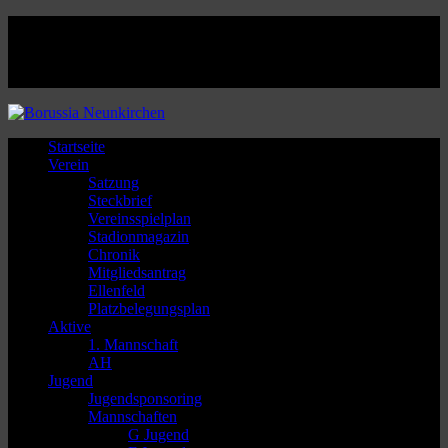
Facebook
Twitter
Instagram
Youtube
Startseite
Verein
Satzung
Steckbrief
Vereinsspielplan
Stadionmagazin
Chronik
Mitgliedsantrag
Ellenfeld
Platzbelegungsplan
Aktive
1. Mannschaft
AH
Jugend
Jugendsponsoring
Mannschaften
G Jugend