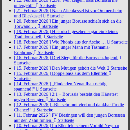
[ 22. Februar 2026 ]
„Der Welt zeigen, dass Borussia nie
untergeht!“
Startseite
[ 21. Februar 2026 ]
Nach Altenkessel ist vor Ommersheim
und Blieskastel
Startseite
[ 20. Februar 2026 ]
Ein junger Borusse schießt sich an die
Torwand …
Startseite
[ 19. Februar 2026 ]
Historisch gesehen sogar ein kleines
Traditionsduell
Startseite
[ 18. Februar 2026 ]
Wie Phönix aus der Asche …
Startseite
[ 17. Februar 2026 ]
Ein junger Mann mit Tasmania-
Erfahrung
Startseite
[ 16. Februar 2026 ]
Drei Siege für die Borussen-Jugend
Startseite
[ 15. Februar 2026 ]
Den Mutigen gehört die Welt
Startseite
[ 15. Februar 2026 ]
Doppelpass aus dem Ellenfeld
Startseite
[ 14. Februar 2026 ]
„Finde den Neuaufbau richtig
spannend!“
Startseite
[ 13. Februar 2026 ]
2:1 – Borussia besteht den Härtetest
gegen Biesingen
Startseite
[ 12. Februar 2026 ]
„Bin sehr motiviert und dankbar für die
Chance!“
Startseite
[ 11. Februar 2026 ]
FV Biesingen will den jungen Borussen
auf den Zahn fühlen!
Startseite
[ 10. Februar 2026 ]
Im Ellenfeld seinem Vorbild Neymar