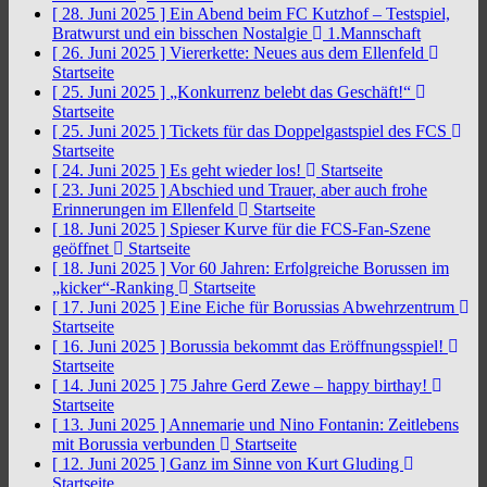
[ 28. Juni 2025 ]
Ein Abend beim FC Kutzhof – Testspiel,
Bratwurst und ein bisschen Nostalgie
1.Mannschaft
[ 26. Juni 2025 ]
Viererkette: Neues aus dem Ellenfeld
Startseite
[ 25. Juni 2025 ]
„Konkurrenz belebt das Geschäft!“
Startseite
[ 25. Juni 2025 ]
Tickets für das Doppelgastspiel des FCS
Startseite
[ 24. Juni 2025 ]
Es geht wieder los!
Startseite
[ 23. Juni 2025 ]
Abschied und Trauer, aber auch frohe
Erinnerungen im Ellenfeld
Startseite
[ 18. Juni 2025 ]
Spieser Kurve für die FCS-Fan-Szene
geöffnet
Startseite
[ 18. Juni 2025 ]
Vor 60 Jahren: Erfolgreiche Borussen im
„kicker“-Ranking
Startseite
[ 17. Juni 2025 ]
Eine Eiche für Borussias Abwehrzentrum
Startseite
[ 16. Juni 2025 ]
Borussia bekommt das Eröffnungsspiel!
Startseite
[ 14. Juni 2025 ]
75 Jahre Gerd Zewe – happy birthay!
Startseite
[ 13. Juni 2025 ]
Annemarie und Nino Fontanin: Zeitlebens
mit Borussia verbunden
Startseite
[ 12. Juni 2025 ]
Ganz im Sinne von Kurt Gluding
Startseite