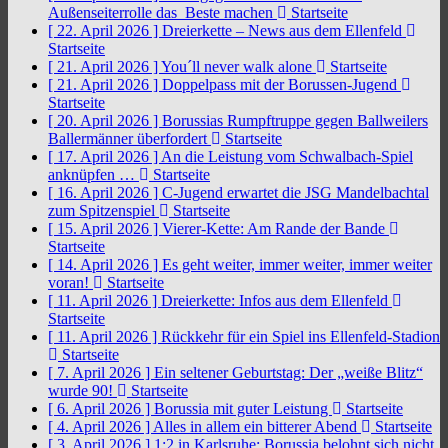
Außenseiterrolle das Beste machen
Startseite
[ 22. April 2026 ]
Dreierkette – News aus dem Ellenfeld
Startseite
[ 21. April 2026 ]
You´ll never walk alone
Startseite
[ 21. April 2026 ]
Doppelpass mit der Borussen-Jugend
Startseite
[ 20. April 2026 ]
Borussias Rumpftruppe gegen Ballweilers
Ballermänner überfordert
Startseite
[ 17. April 2026 ]
An die Leistung vom Schwalbach-Spiel
anknüpfen …
Startseite
[ 16. April 2026 ]
C-Jugend erwartet die JSG Mandelbachtal
zum Spitzenspiel
Startseite
[ 15. April 2026 ]
Vierer-Kette: Am Rande der Bande
Startseite
[ 14. April 2026 ]
Es geht weiter, immer weiter, immer weiter
voran!
Startseite
[ 11. April 2026 ]
Dreierkette: Infos aus dem Ellenfeld
Startseite
[ 11. April 2026 ]
Rückkehr für ein Spiel ins Ellenfeld-Stadion
Startseite
[ 7. April 2026 ]
Ein seltener Geburtstag: Der „weiße Blitz“
wurde 90!
Startseite
[ 6. April 2026 ]
Borussia mit guter Leistung
Startseite
[ 4. April 2026 ]
Alles in allem ein bitterer Abend
Startseite
[ 3. April 2026 ]
1:2 in Karlsruhe: Borussia belohnt sich nicht