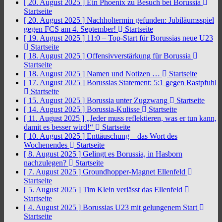
[ 20. August 2025 ]
Ein Phoenix zu Besuch bei Borussia
Startseite
[ 20. August 2025 ]
Nachholtermin gefunden: Jubiläumsspiel
gegen FCS am 4. September!
Startseite
[ 19. August 2025 ]
11:0 – Top-Start für Borussias neue U23
Startseite
[ 18. August 2025 ]
Offensivverstärkung für Borussia
Startseite
[ 18. August 2025 ]
Namen und Notizen …
Startseite
[ 17. August 2025 ]
Borussias Statement: 5:1 gegen Rastpfuhl
Startseite
[ 15. August 2025 ]
Borussia unter Zugzwang
Startseite
[ 14. August 2025 ]
Borussia-Kulisse
Startseite
[ 11. August 2025 ]
„Jeder muss reflektieren, was er tun kann,
damit es besser wird!“
Startseite
[ 10. August 2025 ]
Enttäuschung – das Wort des
Wochenendes
Startseite
[ 8. August 2025 ]
Gelingt es Borussia, in Hasborn
nachzulegen?
Startseite
[ 7. August 2025 ]
Groundhopper-Magnet Ellenfeld
Startseite
[ 5. August 2025 ]
Tim Klein verlässt das Ellenfeld
Startseite
[ 4. August 2025 ]
Borussias U23 mit gelungenem Start
Startseite