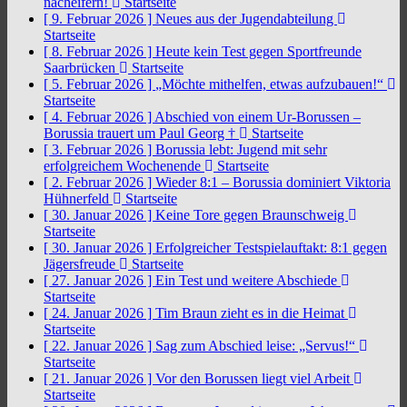
nacheifern!
Startseite
[ 9. Februar 2026 ]
Neues aus der Jugendabteilung
Startseite
[ 8. Februar 2026 ]
Heute kein Test gegen Sportfreunde
Saarbrücken
Startseite
[ 5. Februar 2026 ]
„Möchte mithelfen, etwas aufzubauen!“
Startseite
[ 4. Februar 2026 ]
Abschied von einem Ur-Borussen –
Borussia trauert um Paul Georg †
Startseite
[ 3. Februar 2026 ]
Borussia lebt: Jugend mit sehr
erfolgreichem Wochenende
Startseite
[ 2. Februar 2026 ]
Wieder 8:1 – Borussia dominiert Viktoria
Hühnerfeld
Startseite
[ 30. Januar 2026 ]
Keine Tore gegen Braunschweig
Startseite
[ 30. Januar 2026 ]
Erfolgreicher Testspielauftakt: 8:1 gegen
Jägersfreude
Startseite
[ 27. Januar 2026 ]
Ein Test und weitere Abschiede
Startseite
[ 24. Januar 2026 ]
Tim Braun zieht es in die Heimat
Startseite
[ 22. Januar 2026 ]
Sag zum Abschied leise: „Servus!“
Startseite
[ 21. Januar 2026 ]
Vor den Borussen liegt viel Arbeit
Startseite