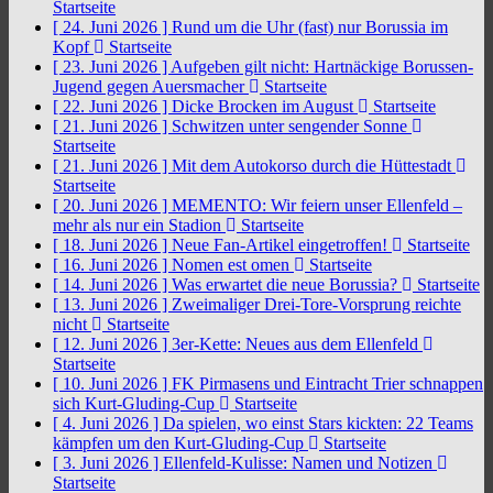
Startseite
[ 24. Juni 2026 ]
Rund um die Uhr (fast) nur Borussia im
Kopf
Startseite
[ 23. Juni 2026 ]
Aufgeben gilt nicht: Hartnäckige Borussen-
Jugend gegen Auersmacher
Startseite
[ 22. Juni 2026 ]
Dicke Brocken im August
Startseite
[ 21. Juni 2026 ]
Schwitzen unter sengender Sonne
Startseite
[ 21. Juni 2026 ]
Mit dem Autokorso durch die Hüttestadt
Startseite
[ 20. Juni 2026 ]
MEMENTO: Wir feiern unser Ellenfeld –
mehr als nur ein Stadion
Startseite
[ 18. Juni 2026 ]
Neue Fan-Artikel eingetroffen!
Startseite
[ 16. Juni 2026 ]
Nomen est omen
Startseite
[ 14. Juni 2026 ]
Was erwartet die neue Borussia?
Startseite
[ 13. Juni 2026 ]
Zweimaliger Drei-Tore-Vorsprung reichte
nicht
Startseite
[ 12. Juni 2026 ]
3er-Kette: Neues aus dem Ellenfeld
Startseite
[ 10. Juni 2026 ]
FK Pirmasens und Eintracht Trier schnappen
sich Kurt-Gluding-Cup
Startseite
[ 4. Juni 2026 ]
Da spielen, wo einst Stars kickten: 22 Teams
kämpfen um den Kurt-Gluding-Cup
Startseite
[ 3. Juni 2026 ]
Ellenfeld-Kulisse: Namen und Notizen
Startseite