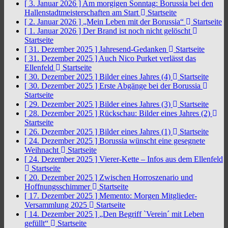
[ 3. Januar 2026 ]
Am morgigen Sonntag: Borussia bei den
Hallenstadtmeisterschaften am Start
Startseite
[ 2. Januar 2026 ]
„Mein Leben mit der Borussia“
Startseite
[ 1. Januar 2026 ]
Der Brand ist noch nicht gelöscht
Startseite
[ 31. Dezember 2025 ]
Jahresend-Gedanken
Startseite
[ 31. Dezember 2025 ]
Auch Nico Purket verlässt das
Ellenfeld
Startseite
[ 30. Dezember 2025 ]
Bilder eines Jahres (4)
Startseite
[ 30. Dezember 2025 ]
Erste Abgänge bei der Borussia
Startseite
[ 29. Dezember 2025 ]
Bilder eines Jahres (3)
Startseite
[ 28. Dezember 2025 ]
Rückschau: Bilder eines Jahres (2)
Startseite
[ 26. Dezember 2025 ]
Bilder eines Jahres (1)
Startseite
[ 24. Dezember 2025 ]
Borussia wünscht eine gesegnete
Weihnacht
Startseite
[ 24. Dezember 2025 ]
Vierer-Kette – Infos aus dem Ellenfeld
Startseite
[ 20. Dezember 2025 ]
Zwischen Horroszenario und
Hoffnungsschimmer
Startseite
[ 17. Dezember 2025 ]
Memento: Morgen Mitglieder-
Versammlung 2025
Startseite
[ 14. Dezember 2025 ]
„Den Begriff `Verein´ mit Leben
gefüllt“
Startseite