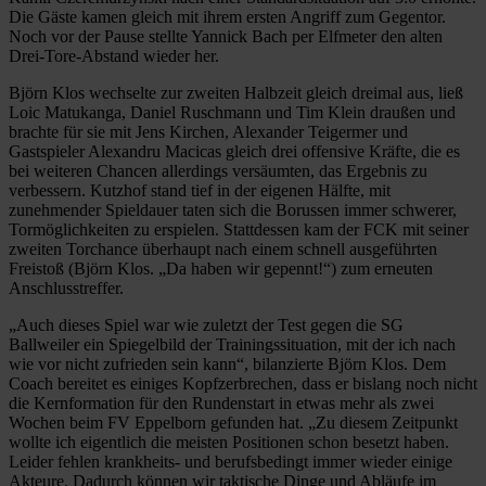
Die Gäste kamen gleich mit ihrem ersten Angriff zum Gegentor.
Noch vor der Pause stellte Yannick Bach per Elfmeter den alten
Drei-Tore-Abstand wieder her.
Björn Klos wechselte zur zweiten Halbzeit gleich dreimal aus, ließ
Loic Matukanga, Daniel Ruschmann und Tim Klein draußen und
brachte für sie mit Jens Kirchen, Alexander Teigermer und
Gastspieler Alexandru Macicas gleich drei offensive Kräfte, die es
bei weiteren Chancen allerdings versäumten, das Ergebnis zu
verbessern. Kutzhof stand tief in der eigenen Hälfte, mit
zunehmender Spieldauer taten sich die Borussen immer schwerer,
Tormöglichkeiten zu erspielen. Stattdessen kam der FCK mit seiner
zweiten Torchance überhaupt nach einem schnell ausgeführten
Freistoß (Björn Klos. „Da haben wir gepennt!“) zum erneuten
Anschlusstreffer.
„Auch dieses Spiel war wie zuletzt der Test gegen die SG
Ballweiler ein Spiegelbild der Trainingssituation, mit der ich nach
wie vor nicht zufrieden sein kann“, bilanzierte Björn Klos. Dem
Coach bereitet es einiges Kopfzerbrechen, dass er bislang noch nicht
die Kernformation für den Rundenstart in etwas mehr als zwei
Wochen beim FV Eppelborn gefunden hat. „Zu diesem Zeitpunkt
wollte ich eigentlich die meisten Positionen schon besetzt haben.
Leider fehlen krankheits- und berufsbedingt immer wieder einige
Akteure. Dadurch können wir taktische Dinge und Abläufe im