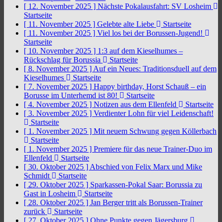
[ 12. November 2025 ]
Nächste Pokalausfahrt: SV Losheim
Startseite
[ 11. November 2025 ]
Gelebte alte Liebe
Startseite
[ 11. November 2025 ]
Viel los bei der Borussen-Jugend!
Startseite
[ 10. November 2025 ]
1:3 auf dem Kieselhumes –
Rückschlag für Borussia
Startseite
[ 8. November 2025 ]
Auf ein Neues: Traditionsduell auf dem
Kieselhumes
Startseite
[ 7. November 2025 ]
Happy birthday, Horst Schauß – ein
Borusse im Unterhemd ist 80!
Startseite
[ 4. November 2025 ]
Notizen aus dem Ellenfeld
Startseite
[ 3. November 2025 ]
Verdienter Lohn für viel Leidenschaft!
Startseite
[ 1. November 2025 ]
Mit neuem Schwung gegen Köllerbach
Startseite
[ 1. November 2025 ]
Premiere für das neue Trainer-Duo im
Ellenfeld
Startseite
[ 30. Oktober 2025 ]
Abschied von Felix Marx und Mike
Schmidt
Startseite
[ 29. Oktober 2025 ]
Sparkassen-Pokal Saar: Borussia zu
Gast in Losheim
Startseite
[ 28. Oktober 2025 ]
Jan Berger tritt als Borussen-Trainer
zurück
Startseite
[ 27. Oktober 2025 ]
Ohne Punkte gegen Jägersburg