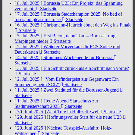
[ 8. Juli 2025 ]
Borussia U23: Ein Projekt, das Spannung
verspricht!
Startseite
[ 7. Juli 2025 ]
Borussia Stadtchampion 2025: No bed of
roses, no pleasure cruise
Startseite
[ 6. Juli 2025 ]
Christmann-Hattrick ebnet den Weg ins Finale
Startseite
[ 5. Juli 2025 ]
Erst Beton, dann Tore – Borussia ringt
Marpingen nieder
Startseite
[ 5. Juli 2025 ]
Weiterer Vorverkauf für FCS-Spiele und
Dauerkarten
Startseite
[ 4. Juli 2025 ]
Strammes Wochenende für Borussia
Startseite
[ 3. Juli 2025 ]
Ein Schritt zurück als ein Schritt nach vorne?
Startseite
[ 2. Juli 2025 ]
„Vom Erfindergeist zur Gegenwart: Ein
Sommertag beim SCL“
Startseite
[ 1. Juli 2025 ]
Zwei Stadttitel für die Borussen-Jugend
Startseite
[ 1. Juli 2025 ]
Heute Abend Startschuss zur
Stadtmeisterschaft 2025
Startseite
[ 30. Juni 2025 ]
Acht Tore in Halbzeit zwei
Startseite
[ 29. Juni 2025 ]
Hoffnungsvoller Start für die neue U23
Startseite
[ 29. Juni 2025 ]
Nächste Testspiel-Ausfahrt: Holz-
Wahlschied
Startseite