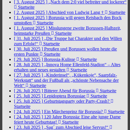
[ 3. August 2025 ]
„Nach dem 2:0 viel befreiter und lockerer“
Startseite
[ 2. August 2025 ]
Abschied von Ludwig Lang †
Startseite
[ 1. August 2025 ]
Borussia will gegen Reisbach den Bock
umstoßen
Startseite
[ 1. August 2025 ]
Misslungene zweite Borussen-Halbzeit,
heimstarke Preußen
Startseite
[ 31. Juli 2025 ]
„Die Truppe hat Charakter und den Willen
zum Erfolg!“
Startseite
[ 30. Juli 2025 ]
Preußen und Borussen wollen heute die
ersten Punkte
Startseite
[ 29. Juli 2025 ]
Borussia-Kulisse
Startseite
[ 28. Juli 2025 ]
„Innova Home Ellenfeld-Stadion“ – Altes
erhalten und neues gestalten
Startseite
[ 27. Juli 2025 ]
„Kinderinsel“, „Kükenkoje“, Saarpfalz-
Werkstatt“ und der Fußball als „schönste Nebensache der
Welt“
Startseite
[ 26. Juli 2025 ]
Bitterer Abend für Borussia
Startseite
[ 25. Juli 2025 ]
Lepidoptera Borussiae
Startseite
[ 25. Juli 2025 ]
Geburtstagsparty oder Party-Crash?
Startseite
[ 24. Juli 2025 ]
Ein Märchenprinz für Borussia?
Startseite
[ 24. Juli 2025 ]
120 Jahre Borussia: Eine alte junge Dame
feiert heute Geburtstag!
Startseite
[ 23. Juli 2025 ]
„Sag´ zum Abschied leise Servus!“