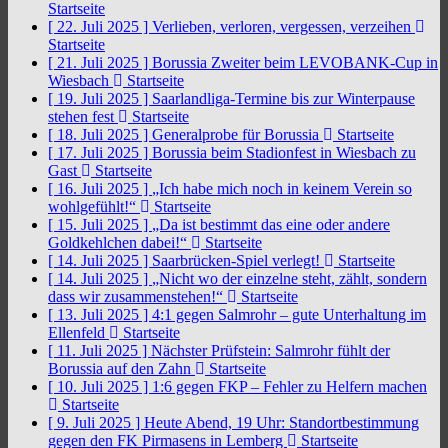
Startseite
[ 22. Juli 2025 ]
Verlieben, verloren, vergessen, verzeihen
Startseite
[ 21. Juli 2025 ]
Borussia Zweiter beim LEVOBANK-Cup in
Wiesbach
Startseite
[ 19. Juli 2025 ]
Saarlandliga-Termine bis zur Winterpause
stehen fest
Startseite
[ 18. Juli 2025 ]
Generalprobe für Borussia
Startseite
[ 17. Juli 2025 ]
Borussia beim Stadionfest in Wiesbach zu
Gast
Startseite
[ 16. Juli 2025 ]
„Ich habe mich noch in keinem Verein so
wohlgefühlt!“
Startseite
[ 15. Juli 2025 ]
„Da ist bestimmt das eine oder andere
Goldkehlchen dabei!“
Startseite
[ 14. Juli 2025 ]
Saarbrücken-Spiel verlegt!
Startseite
[ 14. Juli 2025 ]
„Nicht wo der einzelne steht, zählt, sondern
dass wir zusammenstehen!“
Startseite
[ 13. Juli 2025 ]
4:1 gegen Salmrohr – gute Unterhaltung im
Ellenfeld
Startseite
[ 11. Juli 2025 ]
Nächster Prüfstein: Salmrohr fühlt der
Borussia auf den Zahn
Startseite
[ 10. Juli 2025 ]
1:6 gegen FKP – Fehler zu Helfern machen
Startseite
[ 9. Juli 2025 ]
Heute Abend, 19 Uhr: Standortbestimmung
gegen den FK Pirmasens in Lemberg
Startseite