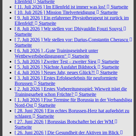
Ellenfeld
Startseite
[ 11. Juli 2026 ]
Im Ellenfeld ist immer was los!
Startseite
[ 10. Juli 2026 ]
Mission Titelverteidigung
Startseite
[ 9. Juli 2026 ]
Ein erfahrener Physiotherapeut ist zurück im
Ellenfeld!
Startseite
[ 8. Juli 2026 ]
Wir stellen vor: Dhiyauldin Fouzi Souysi
Startseite
[ 7. Juli 2026 ]
Wir stellen vor: Darius-Constantin Cherascu
Startseite
[ 6. Juli 2026 ]
„Gute Trainingseinheit unter
Wettbewerbsbedingungen“
Startseite
[ 5. Juli 2026 ]
Zweiter Test – zweiter Sieg
Startseite
[ 5. Juli 2026 ]
Nächste Ausfahrt Bildstock
Startseite
[ 4. Juli 2026 ]
Neues Jahr, neues Glück?!
Startseite
[ 3. Juli 2026 ]
Erstes Erfolgserlebnis für neuformierte
Borussen
Startseite
[ 2. Juli 2026 ]
Erstes Vorbereitungsspiel: Wieweit trägt die
Trainingsarbeit schon Früchte?
Startseite
[ 1. Juli 2026 ]
Fixe Termine für Borussia in der Verbandsliga
Nord-Ost
Startseite
[ 28. Juni 2026 ]
Ein echtes Borussen-Herz hat aufgehört zu
schlagen
Startseite
[ 27. Juni 2026 ]
Borussias Botschafter bei der WM
Startseite
[ 26. Juni 2026 ]
Die Gesundheit der Aktiven im Blick