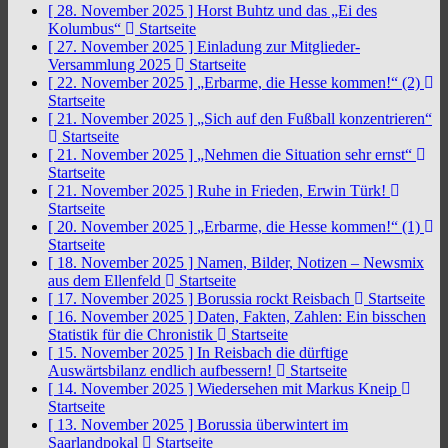
[ 28. November 2025 ]
Horst Buhtz und das „Ei des
Kolumbus“
Startseite
[ 27. November 2025 ]
Einladung zur Mitglieder-
Versammlung 2025
Startseite
[ 22. November 2025 ]
„Erbarme, die Hesse kommen!“ (2)
Startseite
[ 21. November 2025 ]
„Sich auf den Fußball konzentrieren“
Startseite
[ 21. November 2025 ]
„Nehmen die Situation sehr ernst“
Startseite
[ 21. November 2025 ]
Ruhe in Frieden, Erwin Türk!
Startseite
[ 20. November 2025 ]
„Erbarme, die Hesse kommen!“ (1)
Startseite
[ 18. November 2025 ]
Namen, Bilder, Notizen – Newsmix
aus dem Ellenfeld
Startseite
[ 17. November 2025 ]
Borussia rockt Reisbach
Startseite
[ 16. November 2025 ]
Daten, Fakten, Zahlen: Ein bisschen
Statistik für die Chronistik
Startseite
[ 15. November 2025 ]
In Reisbach die dürftige
Auswärtsbilanz endlich aufbessern!
Startseite
[ 14. November 2025 ]
Wiedersehen mit Markus Kneip
Startseite
[ 13. November 2025 ]
Borussia überwintert im
Saarlandpokal
Startseite