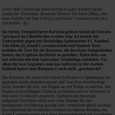
Unser Bild: Derzeit gut drauf und auch gegen Kutzhof wieder
zweifacher Torschütze: Borussias Stürmer Tim Klein (Mitte), hier
beim Torjubel mit Tom Fink (li.) und Kamil Czeremurzynski (re.).
(Archivfoto: -jf-)
Im vierten Testspiel feierte Borussia gestern Abend im Ferraro-
Sportpark im Ellenfeld den zweiten Sieg. 4:2 lautete das
Endergebnis gegen den Bezirksliga-Spitzenreiter FC Kutzhof.
Tim Klein (2), Kamil Czeremurzynski und Yannick Bach
erzielten die Tore für die Borussen, die durchaus Gelegenheiten
hatten, das Ergebnis deutlicher zu gestalten. Björn Klos war
nur teilweise mit dem Spiel seiner Schützlinge zufrieden. Vor
allem die zwei Gegentore und das Auftreten in der zweiten
Halbzeit haben dem Borussen-Coach nicht „geschmeckt“.
Die Borussen, bei denen sich Daniel Schlicker vor Spielbeginn mit
grippalem Infekt abmelden musste und Tom Fink berufsbedingt
fehlte, konnten ihr Ziel, von Beginn an viel Tempo zu machen, den
Gegner zu beschäftigen, Chancen zu kreieren und zu verwerten, in
den ersten 25 Minuten umsetzen. Nachdem der erneut gut
aufgelegte Tim Klein schon nach zehn Minuten für eine
beruhigende 2:0-Führung gesorgt hatte, verhinderte gleich zweimal
das Aluminium des Kutzhofer Gehäuse ein höheres Resultat, ehe
Kamil Czeremurzynski nach einer Standardsituation auf 3:0 erhöhte.