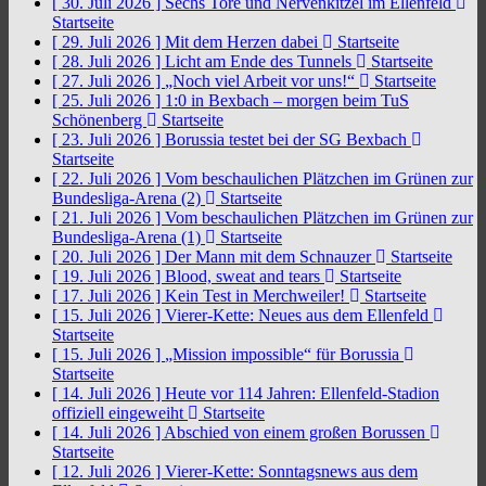
[ 30. Juli 2026 ]
Sechs Tore und Nervenkitzel im Ellenfeld
Startseite
[ 29. Juli 2026 ]
Mit dem Herzen dabei
Startseite
[ 28. Juli 2026 ]
Licht am Ende des Tunnels
Startseite
[ 27. Juli 2026 ]
„Noch viel Arbeit vor uns!“
Startseite
[ 25. Juli 2026 ]
1:0 in Bexbach – morgen beim TuS
Schönenberg
Startseite
[ 23. Juli 2026 ]
Borussia testet bei der SG Bexbach
Startseite
[ 22. Juli 2026 ]
Vom beschaulichen Plätzchen im Grünen zur
Bundesliga-Arena (2)
Startseite
[ 21. Juli 2026 ]
Vom beschaulichen Plätzchen im Grünen zur
Bundesliga-Arena (1)
Startseite
[ 20. Juli 2026 ]
Der Mann mit dem Schnauzer
Startseite
[ 19. Juli 2026 ]
Blood, sweat and tears
Startseite
[ 17. Juli 2026 ]
Kein Test in Merchweiler!
Startseite
[ 15. Juli 2026 ]
Vierer-Kette: Neues aus dem Ellenfeld
Startseite
[ 15. Juli 2026 ]
„Mission impossible“ für Borussia
Startseite
[ 14. Juli 2026 ]
Heute vor 114 Jahren: Ellenfeld-Stadion
offiziell eingeweiht
Startseite
[ 14. Juli 2026 ]
Abschied von einem großen Borussen
Startseite
[ 12. Juli 2026 ]
Vierer-Kette: Sonntagsnews aus dem