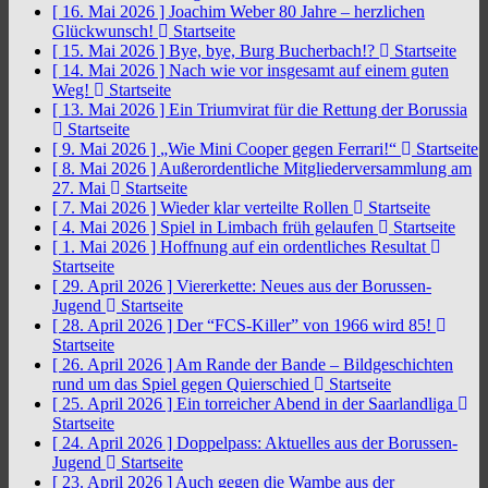
[ 16. Mai 2026 ]
Joachim Weber 80 Jahre – herzlichen
Glückwunsch!
Startseite
[ 15. Mai 2026 ]
Bye, bye, Burg Bucherbach!?
Startseite
[ 14. Mai 2026 ]
Nach wie vor insgesamt auf einem guten
Weg!
Startseite
[ 13. Mai 2026 ]
Ein Triumvirat für die Rettung der Borussia
Startseite
[ 9. Mai 2026 ]
„Wie Mini Cooper gegen Ferrari!“
Startseite
[ 8. Mai 2026 ]
Außerordentliche Mitgliederversammlung am
27. Mai
Startseite
[ 7. Mai 2026 ]
Wieder klar verteilte Rollen
Startseite
[ 4. Mai 2026 ]
Spiel in Limbach früh gelaufen
Startseite
[ 1. Mai 2026 ]
Hoffnung auf ein ordentliches Resultat
Startseite
[ 29. April 2026 ]
Viererkette: Neues aus der Borussen-
Jugend
Startseite
[ 28. April 2026 ]
Der “FCS-Killer” von 1966 wird 85!
Startseite
[ 26. April 2026 ]
Am Rande der Bande – Bildgeschichten
rund um das Spiel gegen Quierschied
Startseite
[ 25. April 2026 ]
Ein torreicher Abend in der Saarlandliga
Startseite
[ 24. April 2026 ]
Doppelpass: Aktuelles aus der Borussen-
Jugend
Startseite
[ 23. April 2026 ]
Auch gegen die Wambe aus der