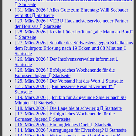
Startseite
[ 31. März 2026 ]
Alles Gute zum Ehrentag: Willi Seebauer
wird 80!
Startseite
[ 29. März 2026 ]
VEBU Hausmeisterservice neuer Partner
der Borussia
Startseite
[ 28. März 2026 ]
Kevin Lüder hofft auf „alle Mann an Bord“
Startseite
[ 27. März 2026 ]
Schalke des Südwestens gegen Schalke aus
dem Ruhrpott: Erlösung nach 19 Ecken und 88 Minuten
Startseite
[ 26. März 2026 ]
Der Insolvenzverwalter informiert
Startseite
[ 26. März 2026 ]
Erfolgreiches Wochenende für die
Borussen-Jugend
Startseite
[ 25. März 2026 ]
Der Vorstand hat das Wort
Startseite
[ 21. März 2026 ]
„Ein besseres Resultat verdient!“
Startseite
[ 19. März 2026 ]
„Ich bin für 22 gesunde Spieler nach 90
Minuten“
Startseite
[ 18. März 2026 ]
Die Lage bleibt schwierig
Startseite
[ 17. März 2026 ]
Erfolgreiches Wochenende für die
Borussen-Jugend
Startseite
[ 16. März 2026 ]
Ein ungleiches Duell
Startseite
[ 14. März 2026 ]
Anregungen für Elversberg?
Startseite
[ 13. März 2026 ]
Historische Leistung bei Borussias B-