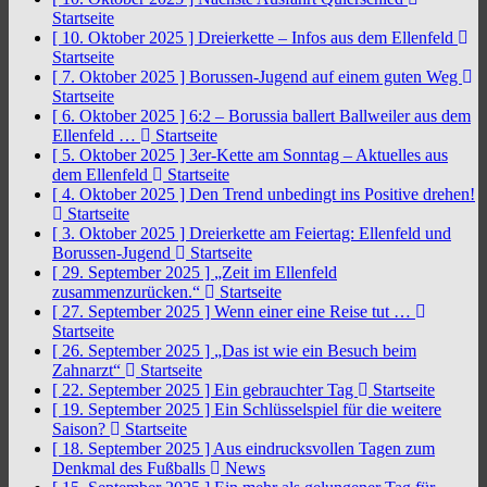
Startseite
[ 10. Oktober 2025 ]
Dreierkette – Infos aus dem Ellenfeld
Startseite
[ 7. Oktober 2025 ]
Borussen-Jugend auf einem guten Weg
Startseite
[ 6. Oktober 2025 ]
6:2 – Borussia ballert Ballweiler aus dem
Ellenfeld …
Startseite
[ 5. Oktober 2025 ]
3er-Kette am Sonntag – Aktuelles aus
dem Ellenfeld
Startseite
[ 4. Oktober 2025 ]
Den Trend unbedingt ins Positive drehen!
Startseite
[ 3. Oktober 2025 ]
Dreierkette am Feiertag: Ellenfeld und
Borussen-Jugend
Startseite
[ 29. September 2025 ]
„Zeit im Ellenfeld
zusammenzurücken.“
Startseite
[ 27. September 2025 ]
Wenn einer eine Reise tut …
Startseite
[ 26. September 2025 ]
„Das ist wie ein Besuch beim
Zahnarzt“
Startseite
[ 22. September 2025 ]
Ein gebrauchter Tag
Startseite
[ 19. September 2025 ]
Ein Schlüsselspiel für die weitere
Saison?
Startseite
[ 18. September 2025 ]
Aus eindrucksvollen Tagen zum
Denkmal des Fußballs
News