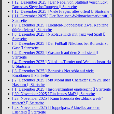
[ 12. Dezember 2025 ]
Der Nebel von Stuttgart verschluckt
Borussias Siegeshoffnungen
Startseite
[ 12. Dezember 2025 ]
Viele Fragen, alles offen!
Startseite
[ 11. Dezember 2025 ]
Der Borussen-Weihnachtsmarkt ruft!
Startseite
[ 9. Dezember 2025 ]
Ellenfeld-Doppelpass: Zwei Kapitäne
dürfen feiern
Startseite
[ 8. Dezember 2025 ]
Nikolaus-Kick mit ganz viel Spaß
Startseite
[ 5. Dezember 2025 ]
Der Fußball-Nikolaus bei Borussia zu
Gast
Startseite
[ 4. Dezember 2025 ]
Was auch auf dem Spiel steht
Startseite
[ 4. Dezember 2025 ]
Nikolaus-Turnier und Weihnachtsmarkt
Startseite
[ 3. Dezember 2025 ]
Borussias Not stößt auf viele
Emotionen
Startseite
[ 2. Dezember 2025 ]
Mit Moral und Charakter zum 2:1 über
Hasborn
Startseite
[ 1. Dezember 2025 ]
Insolvenzantrag eingereicht
Startseite
[ 30. November 2025 ]
Ein letztes Mal?
Startseite
[ 28. November 2025 ]
Kann Borussia der „black week”
trotzen?
Startseite
[ 28. November 2025 ]
Doppelpass: Aktuelles aus dem
Ellenfeld
Startseite