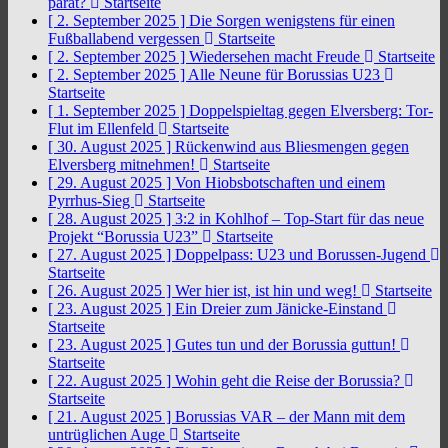
parat?
Startseite
[ 2. September 2025 ]
Die Sorgen wenigstens für einen
Fußballabend vergessen
Startseite
[ 2. September 2025 ]
Wiedersehen macht Freude
Startseite
[ 2. September 2025 ]
Alle Neune für Borussias U23
Startseite
[ 1. September 2025 ]
Doppelspieltag gegen Elversberg: Tor-
Flut im Ellenfeld
Startseite
[ 30. August 2025 ]
Rückenwind aus Bliesmengen gegen
Elversberg mitnehmen!
Startseite
[ 29. August 2025 ]
Von Hiobsbotschaften und einem
Pyrrhus-Sieg
Startseite
[ 28. August 2025 ]
3:2 in Kohlhof – Top-Start für das neue
Projekt “Borussia U23”
Startseite
[ 27. August 2025 ]
Doppelpass: U23 und Borussen-Jugend
Startseite
[ 26. August 2025 ]
Wer hier ist, ist hin und weg!
Startseite
[ 23. August 2025 ]
Ein Dreier zum Jänicke-Einstand
Startseite
[ 23. August 2025 ]
Gutes tun und der Borussia guttun!
Startseite
[ 22. August 2025 ]
Wohin geht die Reise der Borussia?
Startseite
[ 21. August 2025 ]
Borussias VAR – der Mann mit dem
untrüglichen Auge
Startseite