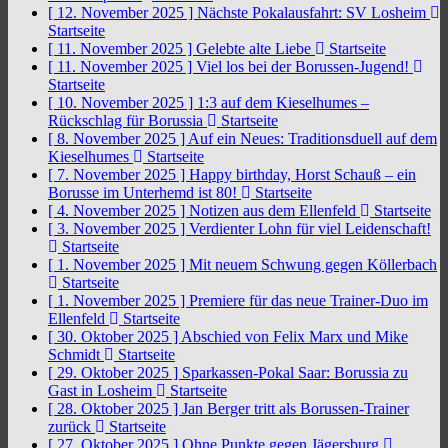
[ 12. November 2025 ]
Nächste Pokalausfahrt: SV Losheim
Startseite
[ 11. November 2025 ]
Gelebte alte Liebe
Startseite
[ 11. November 2025 ]
Viel los bei der Borussen-Jugend!
Startseite
[ 10. November 2025 ]
1:3 auf dem Kieselhumes –
Rückschlag für Borussia
Startseite
[ 8. November 2025 ]
Auf ein Neues: Traditionsduell auf dem
Kieselhumes
Startseite
[ 7. November 2025 ]
Happy birthday, Horst Schauß – ein
Borusse im Unterhemd ist 80!
Startseite
[ 4. November 2025 ]
Notizen aus dem Ellenfeld
Startseite
[ 3. November 2025 ]
Verdienter Lohn für viel Leidenschaft!
Startseite
[ 1. November 2025 ]
Mit neuem Schwung gegen Köllerbach
Startseite
[ 1. November 2025 ]
Premiere für das neue Trainer-Duo im
Ellenfeld
Startseite
[ 30. Oktober 2025 ]
Abschied von Felix Marx und Mike
Schmidt
Startseite
[ 29. Oktober 2025 ]
Sparkassen-Pokal Saar: Borussia zu
Gast in Losheim
Startseite
[ 28. Oktober 2025 ]
Jan Berger tritt als Borussen-Trainer
zurück
Startseite
[ 27. Oktober 2025 ]
Ohne Punkte gegen Jägersburg