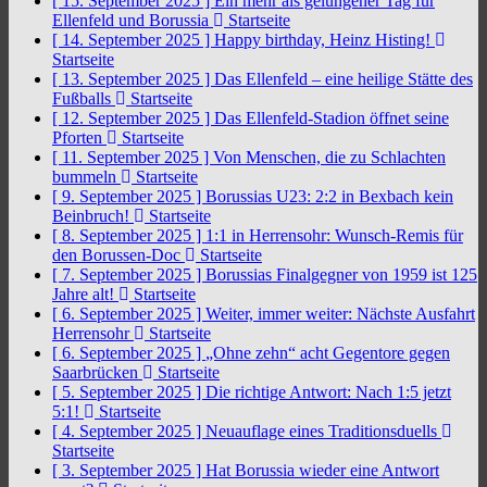
[ 15. September 2025 ]
Ein mehr als gelungener Tag für
Ellenfeld und Borussia
Startseite
[ 14. September 2025 ]
Happy birthday, Heinz Histing!
Startseite
[ 13. September 2025 ]
Das Ellenfeld – eine heilige Stätte des
Fußballs
Startseite
[ 12. September 2025 ]
Das Ellenfeld-Stadion öffnet seine
Pforten
Startseite
[ 11. September 2025 ]
Von Menschen, die zu Schlachten
bummeln
Startseite
[ 9. September 2025 ]
Borussias U23: 2:2 in Bexbach kein
Beinbruch!
Startseite
[ 8. September 2025 ]
1:1 in Herrensohr: Wunsch-Remis für
den Borussen-Doc
Startseite
[ 7. September 2025 ]
Borussias Finalgegner von 1959 ist 125
Jahre alt!
Startseite
[ 6. September 2025 ]
Weiter, immer weiter: Nächste Ausfahrt
Herrensohr
Startseite
[ 6. September 2025 ]
„Ohne zehn“ acht Gegentore gegen
Saarbrücken
Startseite
[ 5. September 2025 ]
Die richtige Antwort: Nach 1:5 jetzt
5:1!
Startseite
[ 4. September 2025 ]
Neuauflage eines Traditionsduells
Startseite
[ 3. September 2025 ]
Hat Borussia wieder eine Antwort