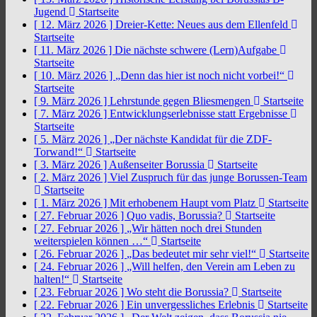
Jugend
Startseite
[ 12. März 2026 ]
Dreier-Kette: Neues aus dem Ellenfeld
Startseite
[ 11. März 2026 ]
Die nächste schwere (Lern)Aufgabe
Startseite
[ 10. März 2026 ]
„Denn das hier ist noch nicht vorbei!“
Startseite
[ 9. März 2026 ]
Lehrstunde gegen Bliesmengen
Startseite
[ 7. März 2026 ]
Entwicklungserlebnisse statt Ergebnisse
Startseite
[ 5. März 2026 ]
„Der nächste Kandidat für die ZDF-
Torwand!“
Startseite
[ 3. März 2026 ]
Außenseiter Borussia
Startseite
[ 2. März 2026 ]
Viel Zuspruch für das junge Borussen-Team
Startseite
[ 1. März 2026 ]
Mit erhobenem Haupt vom Platz
Startseite
[ 27. Februar 2026 ]
Quo vadis, Borussia?
Startseite
[ 27. Februar 2026 ]
„Wir hätten noch drei Stunden
weiterspielen können …“
Startseite
[ 26. Februar 2026 ]
„Das bedeutet mir sehr viel!“
Startseite
[ 24. Februar 2026 ]
„Will helfen, den Verein am Leben zu
halten!“
Startseite
[ 23. Februar 2026 ]
Wo steht die Borussia?
Startseite
[ 22. Februar 2026 ]
Ein unvergessliches Erlebnis
Startseite