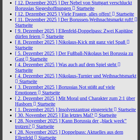
[ 12. Dezember 2025 ]
Der Nebel von Stuttgart verschluckt
Borussias Siegeshoffnungen
Startseite
[ 12. Dezember 2025 ]
Viele Fragen, alles offen!
Startseite
[ 11. Dezember 2025 ]
Der Borussen-Weihnachtsmarkt ruft!
Startseite
[ 9. Dezember 2025 ]
Ellenfeld-Doppelpass: Zwei Kapitäne
dürfen feiern
Startseite
[ 8. Dezember 2025 ]
Nikolaus-Kick mit ganz viel Spaß
Startseite
[ 5. Dezember 2025 ]
Der Fußball-Nikolaus bei Borussia zu
Gast
Startseite
[ 4. Dezember 2025 ]
Was auch auf dem Spiel steht
Startseite
[ 4. Dezember 2025 ]
Nikolaus-Turnier und Weihnachtsmarkt
Startseite
[ 3. Dezember 2025 ]
Borussias Not stößt auf viele
Emotionen
Startseite
[ 2. Dezember 2025 ]
Mit Moral und Charakter zum 2:1 über
Hasborn
Startseite
[ 1. Dezember 2025 ]
Insolvenzantrag eingereicht
Startseite
[ 30. November 2025 ]
Ein letztes Mal?
Startseite
[ 28. November 2025 ]
Kann Borussia der „black week”
trotzen?
Startseite
[ 28. November 2025 ]
Doppelpass: Aktuelles aus dem
Ellenfeld
Startseite