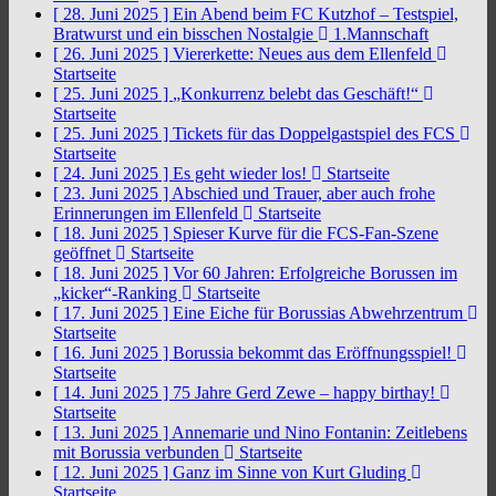
[ 28. Juni 2025 ]
Ein Abend beim FC Kutzhof – Testspiel,
Bratwurst und ein bisschen Nostalgie
1.Mannschaft
[ 26. Juni 2025 ]
Viererkette: Neues aus dem Ellenfeld
Startseite
[ 25. Juni 2025 ]
„Konkurrenz belebt das Geschäft!“
Startseite
[ 25. Juni 2025 ]
Tickets für das Doppelgastspiel des FCS
Startseite
[ 24. Juni 2025 ]
Es geht wieder los!
Startseite
[ 23. Juni 2025 ]
Abschied und Trauer, aber auch frohe
Erinnerungen im Ellenfeld
Startseite
[ 18. Juni 2025 ]
Spieser Kurve für die FCS-Fan-Szene
geöffnet
Startseite
[ 18. Juni 2025 ]
Vor 60 Jahren: Erfolgreiche Borussen im
„kicker“-Ranking
Startseite
[ 17. Juni 2025 ]
Eine Eiche für Borussias Abwehrzentrum
Startseite
[ 16. Juni 2025 ]
Borussia bekommt das Eröffnungsspiel!
Startseite
[ 14. Juni 2025 ]
75 Jahre Gerd Zewe – happy birthay!
Startseite
[ 13. Juni 2025 ]
Annemarie und Nino Fontanin: Zeitlebens
mit Borussia verbunden
Startseite
[ 12. Juni 2025 ]
Ganz im Sinne von Kurt Gluding
Startseite