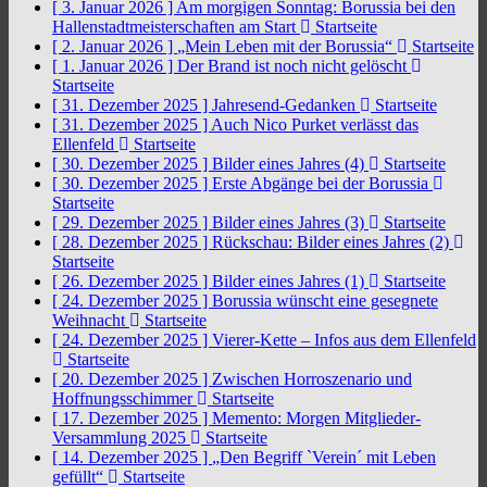
[ 3. Januar 2026 ]
Am morgigen Sonntag: Borussia bei den
Hallenstadtmeisterschaften am Start
Startseite
[ 2. Januar 2026 ]
„Mein Leben mit der Borussia“
Startseite
[ 1. Januar 2026 ]
Der Brand ist noch nicht gelöscht
Startseite
[ 31. Dezember 2025 ]
Jahresend-Gedanken
Startseite
[ 31. Dezember 2025 ]
Auch Nico Purket verlässt das
Ellenfeld
Startseite
[ 30. Dezember 2025 ]
Bilder eines Jahres (4)
Startseite
[ 30. Dezember 2025 ]
Erste Abgänge bei der Borussia
Startseite
[ 29. Dezember 2025 ]
Bilder eines Jahres (3)
Startseite
[ 28. Dezember 2025 ]
Rückschau: Bilder eines Jahres (2)
Startseite
[ 26. Dezember 2025 ]
Bilder eines Jahres (1)
Startseite
[ 24. Dezember 2025 ]
Borussia wünscht eine gesegnete
Weihnacht
Startseite
[ 24. Dezember 2025 ]
Vierer-Kette – Infos aus dem Ellenfeld
Startseite
[ 20. Dezember 2025 ]
Zwischen Horroszenario und
Hoffnungsschimmer
Startseite
[ 17. Dezember 2025 ]
Memento: Morgen Mitglieder-
Versammlung 2025
Startseite
[ 14. Dezember 2025 ]
„Den Begriff `Verein´ mit Leben
gefüllt“
Startseite