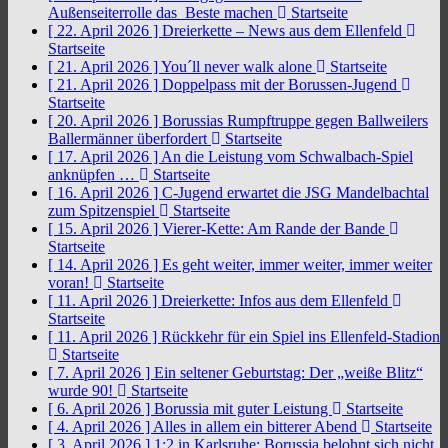
Außenseiterrolle das Beste machen
Startseite
[ 22. April 2026 ]
Dreierkette – News aus dem Ellenfeld
Startseite
[ 21. April 2026 ]
You´ll never walk alone
Startseite
[ 21. April 2026 ]
Doppelpass mit der Borussen-Jugend
Startseite
[ 20. April 2026 ]
Borussias Rumpftruppe gegen Ballweilers
Ballermänner überfordert
Startseite
[ 17. April 2026 ]
An die Leistung vom Schwalbach-Spiel
anknüpfen …
Startseite
[ 16. April 2026 ]
C-Jugend erwartet die JSG Mandelbachtal
zum Spitzenspiel
Startseite
[ 15. April 2026 ]
Vierer-Kette: Am Rande der Bande
Startseite
[ 14. April 2026 ]
Es geht weiter, immer weiter, immer weiter
voran!
Startseite
[ 11. April 2026 ]
Dreierkette: Infos aus dem Ellenfeld
Startseite
[ 11. April 2026 ]
Rückkehr für ein Spiel ins Ellenfeld-Stadion
Startseite
[ 7. April 2026 ]
Ein seltener Geburtstag: Der „weiße Blitz“
wurde 90!
Startseite
[ 6. April 2026 ]
Borussia mit guter Leistung
Startseite
[ 4. April 2026 ]
Alles in allem ein bitterer Abend
Startseite
[ 3. April 2026 ]
1:2 in Karlsruhe: Borussia belohnt sich nicht