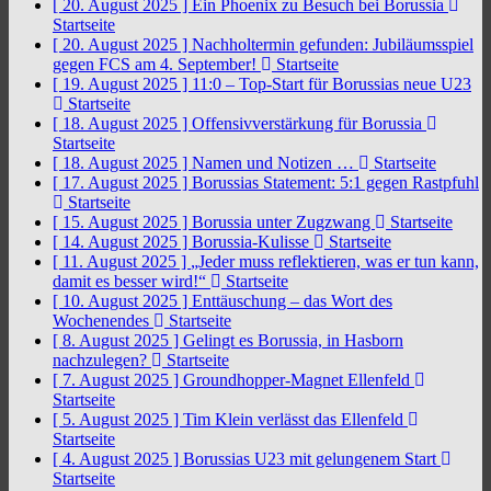
[ 20. August 2025 ]
Ein Phoenix zu Besuch bei Borussia
Startseite
[ 20. August 2025 ]
Nachholtermin gefunden: Jubiläumsspiel
gegen FCS am 4. September!
Startseite
[ 19. August 2025 ]
11:0 – Top-Start für Borussias neue U23
Startseite
[ 18. August 2025 ]
Offensivverstärkung für Borussia
Startseite
[ 18. August 2025 ]
Namen und Notizen …
Startseite
[ 17. August 2025 ]
Borussias Statement: 5:1 gegen Rastpfuhl
Startseite
[ 15. August 2025 ]
Borussia unter Zugzwang
Startseite
[ 14. August 2025 ]
Borussia-Kulisse
Startseite
[ 11. August 2025 ]
„Jeder muss reflektieren, was er tun kann,
damit es besser wird!“
Startseite
[ 10. August 2025 ]
Enttäuschung – das Wort des
Wochenendes
Startseite
[ 8. August 2025 ]
Gelingt es Borussia, in Hasborn
nachzulegen?
Startseite
[ 7. August 2025 ]
Groundhopper-Magnet Ellenfeld
Startseite
[ 5. August 2025 ]
Tim Klein verlässt das Ellenfeld
Startseite
[ 4. August 2025 ]
Borussias U23 mit gelungenem Start
Startseite