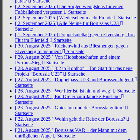
parat?
Startseite
[ 2. September 2025 ]
Die Sorgen wenigstens für einen
Fußballabend vergessen
Startseite
[ 2. September 2025 ]
Wiedersehen macht Freude
Startseite
[ 2. September 2025 ]
Alle Neune für Borussias U23
Startseite
[ 1. September 2025 ]
Doppelspieltag gegen Elversberg: Tor-
Flut im Ellenfeld
Startseite
[ 30. August 2025 ]
Rückenwind aus Bliesmengen gegen
Elversberg mitnehmen!
Startseite
[ 29. August 2025 ]
Von Hiobsbotschaften und einem
Pyrrhus-Sieg
Startseite
[ 28. August 2025 ]
3:2 in Kohlhof – Top-Start für das neue
Projekt “Borussia U23”
Startseite
[ 27. August 2025 ]
Doppelpass: U23 und Borussen-Jugend
Startseite
[ 26. August 2025 ]
Wer hier ist, ist hin und weg!
Startseite
[ 23. August 2025 ]
Ein Dreier zum Jänicke-Einstand
Startseite
[ 23. August 2025 ]
Gutes tun und der Borussia guttun!
Startseite
[ 22. August 2025 ]
Wohin geht die Reise der Borussia?
Startseite
[ 21. August 2025 ]
Borussias VAR – der Mann mit dem
untrüglichen Auge
Startseite