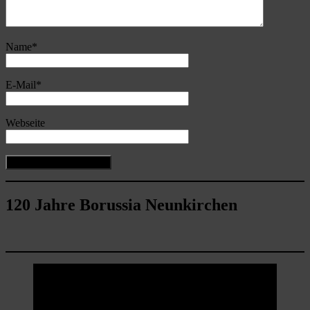
Name
*
E-Mail
*
Webseite
120 Jahre Borussia Neunkirchen