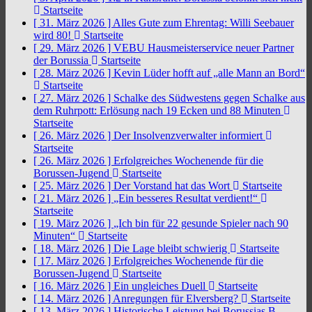
Startseite
[ 31. März 2026 ]
Alles Gute zum Ehrentag: Willi Seebauer
wird 80!
Startseite
[ 29. März 2026 ]
VEBU Hausmeisterservice neuer Partner
der Borussia
Startseite
[ 28. März 2026 ]
Kevin Lüder hofft auf „alle Mann an Bord“
Startseite
[ 27. März 2026 ]
Schalke des Südwestens gegen Schalke aus
dem Ruhrpott: Erlösung nach 19 Ecken und 88 Minuten
Startseite
[ 26. März 2026 ]
Der Insolvenzverwalter informiert
Startseite
[ 26. März 2026 ]
Erfolgreiches Wochenende für die
Borussen-Jugend
Startseite
[ 25. März 2026 ]
Der Vorstand hat das Wort
Startseite
[ 21. März 2026 ]
„Ein besseres Resultat verdient!“
Startseite
[ 19. März 2026 ]
„Ich bin für 22 gesunde Spieler nach 90
Minuten“
Startseite
[ 18. März 2026 ]
Die Lage bleibt schwierig
Startseite
[ 17. März 2026 ]
Erfolgreiches Wochenende für die
Borussen-Jugend
Startseite
[ 16. März 2026 ]
Ein ungleiches Duell
Startseite
[ 14. März 2026 ]
Anregungen für Elversberg?
Startseite
[ 13. März 2026 ]
Historische Leistung bei Borussias B-