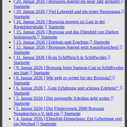
[ 20. Januar 2026 ]
Borussen-Jugend ins neue Jahr gestartet
Startseite
[ 19. Januar 2026 ]
Viel Lehrgeld und ein erster Neuzugang
Startseite
[ 16. Januar 2026 ]
Borussia morgen zu Gast in der
Riegelsberghalle
Startseite
[ 15. Januar 2026 ]
Borussia und das Ellenfeld von Dieben
heimgesucht
Startseite
[ 13. Januar 2026 ]
Erlebnis statt Ergebnis
Startseite
[ 12. Januar 2026 ]
Borussen-Jugend setzt Ausrufezeichen!
Startseite
[ 11. Januar 2026 ]
Kein Schiffbruch in Schiffweiler
Startseite
[ 9. Januar 2026 ]
Borussia beim Samson-Cup in Schiffweiler
am Start
Startseite
[ 8. Januar 2026 ]
Wie geht es weiter bei der Borussia?
Startseite
[ 6. Januar 2026 ]
„Gute Erfahrung und schönes Erlebnis!“
Startseite
[ 5. Januar 2026 ]
Der personelle Aderlass geht weiter
Startseite
[ 5. Januar 2026 ]
Der Förderverein 2000 Borussia
Neunkirchen e.V. lädt ein
Startseite
[ 4. Januar 2026 ]
Ellenfeld-Doppelpass: Ein Geburtstag und
ein Wechsel
Startseite