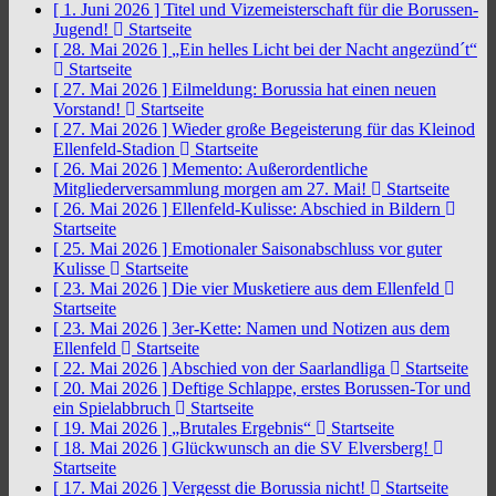
[ 1. Juni 2026 ]
Titel und Vizemeisterschaft für die Borussen-
Jugend!
Startseite
[ 28. Mai 2026 ]
„Ein helles Licht bei der Nacht angezünd´t“
Startseite
[ 27. Mai 2026 ]
Eilmeldung: Borussia hat einen neuen
Vorstand!
Startseite
[ 27. Mai 2026 ]
Wieder große Begeisterung für das Kleinod
Ellenfeld-Stadion
Startseite
[ 26. Mai 2026 ]
Memento: Außerordentliche
Mitgliederversammlung morgen am 27. Mai!
Startseite
[ 26. Mai 2026 ]
Ellenfeld-Kulisse: Abschied in Bildern
Startseite
[ 25. Mai 2026 ]
Emotionaler Saisonabschluss vor guter
Kulisse
Startseite
[ 23. Mai 2026 ]
Die vier Musketiere aus dem Ellenfeld
Startseite
[ 23. Mai 2026 ]
3er-Kette: Namen und Notizen aus dem
Ellenfeld
Startseite
[ 22. Mai 2026 ]
Abschied von der Saarlandliga
Startseite
[ 20. Mai 2026 ]
Deftige Schlappe, erstes Borussen-Tor und
ein Spielabbruch
Startseite
[ 19. Mai 2026 ]
„Brutales Ergebnis“
Startseite
[ 18. Mai 2026 ]
Glückwunsch an die SV Elversberg!
Startseite
[ 17. Mai 2026 ]
Vergesst die Borussia nicht!
Startseite