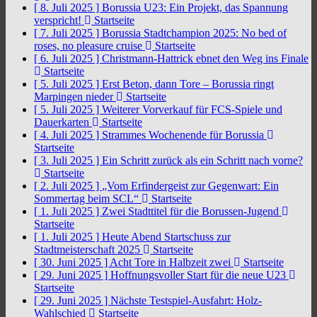
[ 8. Juli 2025 ]
Borussia U23: Ein Projekt, das Spannung
verspricht!
Startseite
[ 7. Juli 2025 ]
Borussia Stadtchampion 2025: No bed of
roses, no pleasure cruise
Startseite
[ 6. Juli 2025 ]
Christmann-Hattrick ebnet den Weg ins Finale
Startseite
[ 5. Juli 2025 ]
Erst Beton, dann Tore – Borussia ringt
Marpingen nieder
Startseite
[ 5. Juli 2025 ]
Weiterer Vorverkauf für FCS-Spiele und
Dauerkarten
Startseite
[ 4. Juli 2025 ]
Strammes Wochenende für Borussia
Startseite
[ 3. Juli 2025 ]
Ein Schritt zurück als ein Schritt nach vorne?
Startseite
[ 2. Juli 2025 ]
„Vom Erfindergeist zur Gegenwart: Ein
Sommertag beim SCL“
Startseite
[ 1. Juli 2025 ]
Zwei Stadttitel für die Borussen-Jugend
Startseite
[ 1. Juli 2025 ]
Heute Abend Startschuss zur
Stadtmeisterschaft 2025
Startseite
[ 30. Juni 2025 ]
Acht Tore in Halbzeit zwei
Startseite
[ 29. Juni 2025 ]
Hoffnungsvoller Start für die neue U23
Startseite
[ 29. Juni 2025 ]
Nächste Testspiel-Ausfahrt: Holz-
Wahlschied
Startseite