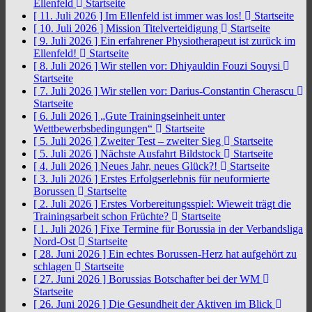
Ellenfeld
Startseite
[ 11. Juli 2026 ]
Im Ellenfeld ist immer was los!
Startseite
[ 10. Juli 2026 ]
Mission Titelverteidigung
Startseite
[ 9. Juli 2026 ]
Ein erfahrener Physiotherapeut ist zurück im
Ellenfeld!
Startseite
[ 8. Juli 2026 ]
Wir stellen vor: Dhiyauldin Fouzi Souysi
Startseite
[ 7. Juli 2026 ]
Wir stellen vor: Darius-Constantin Cherascu
Startseite
[ 6. Juli 2026 ]
„Gute Trainingseinheit unter
Wettbewerbsbedingungen“
Startseite
[ 5. Juli 2026 ]
Zweiter Test – zweiter Sieg
Startseite
[ 5. Juli 2026 ]
Nächste Ausfahrt Bildstock
Startseite
[ 4. Juli 2026 ]
Neues Jahr, neues Glück?!
Startseite
[ 3. Juli 2026 ]
Erstes Erfolgserlebnis für neuformierte
Borussen
Startseite
[ 2. Juli 2026 ]
Erstes Vorbereitungsspiel: Wieweit trägt die
Trainingsarbeit schon Früchte?
Startseite
[ 1. Juli 2026 ]
Fixe Termine für Borussia in der Verbandsliga
Nord-Ost
Startseite
[ 28. Juni 2026 ]
Ein echtes Borussen-Herz hat aufgehört zu
schlagen
Startseite
[ 27. Juni 2026 ]
Borussias Botschafter bei der WM
Startseite
[ 26. Juni 2026 ]
Die Gesundheit der Aktiven im Blick