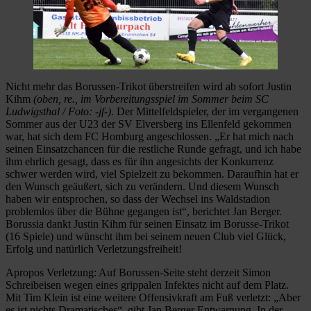
Nicht mehr das Borussen-Trikot überstreifen wird ab sofort Justin
Kihm
(oben, re., im Vorbereitungsspiel im Sommer beim SC
Ludwigsthal / Foto: -jf-)
. Der Mittelfeldspieler, der im vergangenen
Sommer aus der U23 der SV Elversberg ins Ellenfeld gekommen
war, hat sich dem FC Homburg angeschlossen. „Er hat mich nach
seinen Einsatzchancen für die restliche Runde gefragt, und ich habe
ihm ehrlich gesagt, dass es für ihn angesichts der Konkurrenz
schwer werden wird, viel Spielzeit zu bekommen. Daraufhin hat er
den Wunsch geäußert, sich zu verändern. Und diesem Wunsch
haben wir entsprochen, so dass der Wechsel ins Waldstadion
problemlos über die Bühne gegangen ist“, berichtet Jan Berger.
Borussia dankt Justin Kihm für seinen Einsatz im Borusse-Trikot
(16 Spiele) und wünscht ihm bei seinem neuen Club viel Glück,
Erfolg und natürlich Verletzungsfreiheit!
Apropos Verletzung: Auf Borussen-Seite steht derzeit Simon
Schreibeisen wegen eines grippalen Infektes nicht auf dem Platz.
Mit Tim Klein ist eine weitere Offensivkraft am Fuß verletzt: „Aber
es ist nichts Dramatisches“, gibt Jan Berger Entwarnung. In der