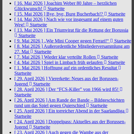
[ 16. Mai 2026 ]
Joachim Weber 80 Jahre – herzlichen
Glückwunsch!
Startseite
[ 15. Mai 2026 ]
Bye, bye, Burg Bucherbach!?
Startseite
[ 14. Mai 2026 ]
Nach wie vor insgesamt auf einem guten
Weg!
Startseite
[ 13. Mai 2026 ]
Ein Triumvirat für die Rettung der Borussia
Startseite
[ 9. Mai 2026 ]
„Wie Mini Cooper gegen Ferrari!“
Startseite
[ 8. Mai 2026 ]
Außerordentliche Mitgliederversammlung am
27. Mai
Startseite
[ 7. Mai 2026 ]
Wieder klar verteilte Rollen
Startseite
[ 4. Mai 2026 ]
Spiel in Limbach früh gelaufen
Startseite
[ 1. Mai 2026 ]
Hoffnung auf ein ordentliches Resultat
Startseite
[ 29. April 2026 ]
Viererkette: Neues aus der Borussen-
Jugend
Startseite
[ 28. April 2026 ]
Der “FCS-Killer” von 1966 wird 85!
Startseite
[ 26. April 2026 ]
Am Rande der Bande – Bildgeschichten
rund um das Spiel gegen Quierschied
Startseite
[ 25. April 2026 ]
Ein torreicher Abend in der Saarlandliga
Startseite
[ 24. April 2026 ]
Doppelpass: Aktuelles aus der Borussen-
Jugend
Startseite
[ 23. April 2026 ]
Auch gegen die Wambe aus der