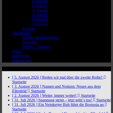
F Jugend
E Jugend
D Jugend
C Jugend
B Jugend
A Jugend
Kontakt
Tischkicker
Tabelle und Ergebnisse
Spielplan
News u. Termine
Video
Impressum
Datenschutz
News Ticker
[ 5. August 2026 ]
Reden wir mal über die zweite Reihe!
Startseite
[ 3. August 2026 ]
Namen und Notizen: Neues aus dem
Ellenfeld
Startseite
[ 2. August 2026 ]
Weiter, immer weiter!
Startseite
[ 31. Juli 2026 ]
Spannung steigt – jetzt geht´s los!
Startseite
[ 31. Juli 2026 ]
Ein Neinkerjer Bub führt die Borussia an
Startseite