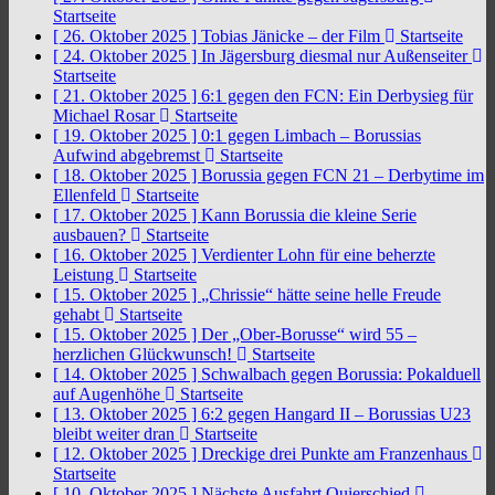
Startseite
[ 26. Oktober 2025 ]
Tobias Jänicke – der Film
Startseite
[ 24. Oktober 2025 ]
In Jägersburg diesmal nur Außenseiter
Startseite
[ 21. Oktober 2025 ]
6:1 gegen den FCN: Ein Derbysieg für
Michael Rosar
Startseite
[ 19. Oktober 2025 ]
0:1 gegen Limbach – Borussias
Aufwind abgebremst
Startseite
[ 18. Oktober 2025 ]
Borussia gegen FCN 21 – Derbytime im
Ellenfeld
Startseite
[ 17. Oktober 2025 ]
Kann Borussia die kleine Serie
ausbauen?
Startseite
[ 16. Oktober 2025 ]
Verdienter Lohn für eine beherzte
Leistung
Startseite
[ 15. Oktober 2025 ]
„Chrissie“ hätte seine helle Freude
gehabt
Startseite
[ 15. Oktober 2025 ]
Der „Ober-Borusse“ wird 55 –
herzlichen Glückwunsch!
Startseite
[ 14. Oktober 2025 ]
Schwalbach gegen Borussia: Pokalduell
auf Augenhöhe
Startseite
[ 13. Oktober 2025 ]
6:2 gegen Hangard II – Borussias U23
bleibt weiter dran
Startseite
[ 12. Oktober 2025 ]
Dreckige drei Punkte am Franzenhaus
Startseite
[ 10. Oktober 2025 ]
Nächste Ausfahrt Quierschied