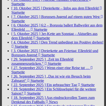
Startseite
[ 10. Oktober 2025 ]
Dreierkette – Infos aus dem Ellenfeld
Startseite
[ 7. Oktober 2025 ]
Borussen-Jugend auf einem guten Weg
Startseite
[ 6. Oktober 2025 ]
6:2 – Borussia ballert Ballweiler aus dem
Ellenfeld …
Startseite
[ 5. Oktober 2025 ]
3er-Kette am Sonntag – Aktuelles aus
dem Ellenfeld
Startseite
[ 4. Oktober 2025 ]
Den Trend unbedingt ins Positive drehen!
Startseite
[ 3. Oktober 2025 ]
Dreierkette am Feiertag: Ellenfeld und
Borussen-Jugend
Startseite
[ 29. September 2025 ]
„Zeit im Ellenfeld
zusammenzurücken.“
Startseite
[ 27. September 2025 ]
Wenn einer eine Reise tut …
Startseite
[ 26. September 2025 ]
„Das ist wie ein Besuch beim
Zahnarzt“
Startseite
[ 22. September 2025 ]
Ein gebrauchter Tag
Startseite
[ 19. September 2025 ]
Ein Schlüsselspiel für die weitere
Saison?
Startseite
[ 18. September 2025 ]
Aus eindrucksvollen Tagen zum
Denkmal des Fußballs
News