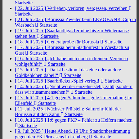
Startseite
[ 22. Juli 2025 ]
Verlieben, verloren, vergessen, verzeihen
Startseite
[ 21. Juli 2025 ]
Borussia Zweiter beim LEVOBANK-Cup in
Wiesbach
Startseite
[ 19. Juli 2025 ]
Saarlandliga-Termine bis zur Winterpause
stehen fest
Startseite
[ 18. Juli 2025 ]
Generalprobe für Borussia
Startseite
[ 17. Juli 2025 ]
Borussia beim Stadionfest in Wiesbach zu
Gast
Startseite
[ 16. Juli 2025 ]
„Ich habe mich noch in keinem Verein so
wohlgefühlt!“
Startseite
[ 15. Juli 2025 ]
„Da ist bestimmt das eine oder andere
Goldkehlchen dabei!“
Startseite
[ 14. Juli 2025 ]
Saarbrücken-Spiel verlegt!
Startseite
[ 14. Juli 2025 ]
„Nicht wo der einzelne steht, zählt, sondern
dass wir zusammenstehen!“
Startseite
[ 13. Juli 2025 ]
4:1 gegen Salmrohr – gute Unterhaltung im
Ellenfeld
Startseite
[ 11. Juli 2025 ]
Nächster Prüfstein: Salmrohr fühlt der
Borussia auf den Zahn
Startseite
[ 10. Juli 2025 ]
1:6 gegen FKP – Fehler zu Helfern machen
Startseite
[ 9. Juli 2025 ]
Heute Abend, 19 Uhr: Standortbestimmung
gegen den FK Pirmasens in Lemberg
Startseite