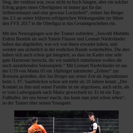
Sieg, der verdient war, zwar nicht zu hoch hängen, aber ein solcher
Erfolg gegen einen Oberligisten ist immer gut für das
Selbstvertrauen und eine gewisse Lockerheit“, ordnet Jan Berger
das 2:1 an seiner früheren erfolgreichen Wirkungsstätte (er führte
den FVE 2017 in die Oberliga) in das Gesamtgeschehen ein.
Mit den Neuzugängen war der Trainer zufrieden: „Sowohl Muhittin
Erdem Bastürk als auch Yannis Flausse und Lennart Niederländer
haben das abgeliefert, was wir von ihnen erwartet haben, und
werden uns sicherlich in der restlichen Runde weiterhelfen. Die drei
haben sich auch schon gut integriert, so dass im Kader eine sehr
gute Harmonie herrscht, die wir natürlich mitnehmen wollen die
noch ausstehenden Saisonspiele.“ Mit Lennart Niederländer ist aus
der U19 von Mainz 05 ein 18jähriger talentierter „Zehner“ zur
Borussia gestoßen, den Jan Berger aus seiner Zeit als Jugendtrainer
beim 1. FC Saarbrücken schon seit mehr als 10 Jahren kennt: „Der
Kontakt zu ihm und seiner Familie ist nie abgerissen, auch nicht, als
er vom Ludwigspark nach Mainz gewechselt ist. Er ist ein Top-
Fußballer, der uns besser macht, das kann man jetzt schon sehen“,
so der Trainer über seinen Youngster.