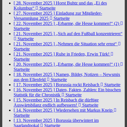
[ 28. November 2025 ]
Horst Buhtz und das „Ei des
Kolumbus“
Startseite
[ 27. November 2025 ]
Einladung zur Mitglieder-
Versammlung 2025
Startseite
[ 22. November 2025 ]
„Erbarme, die Hesse kommen!“ (2)
Startseite
[ 21. November 2025 ]
„Sich auf den Fußball konzentrieren“
Startseite
[ 21. November 2025 ]
„Nehmen die Situation sehr ernst“
Startseite
[ 21. November 2025 ]
Ruhe in Frieden, Erwin Türk!
Startseite
[ 20. November 2025 ]
„Erbarme, die Hesse kommen!“ (1)
Startseite
[ 18. November 2025 ]
Namen, Bilder, Notizen – Newsmix
aus dem Ellenfeld
Startseite
[ 17. November 2025 ]
Borussia rockt Reisbach
Startseite
[ 16. November 2025 ]
Daten, Fakten, Zahlen: Ein bisschen
Statistik für die Chronistik
Startseite
[ 15. November 2025 ]
In Reisbach die dürftige
Auswärtsbilanz endlich aufbessern!
Startseite
[ 14. November 2025 ]
Wiedersehen mit Markus Kneip
Startseite
[ 13. November 2025 ]
Borussia überwintert im
Saarlandpokal
Startseite