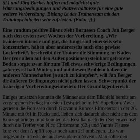
(li.) und Jörg Backes hoffen auf möglichst gute
Witterungsbedingungen und Platzverhältnisse für eine gute
weitere Vorbereitung. Bislang ist das Trainerteam mit den
Trainingseinheiten sehr zufrieden. (Foto: -jf-)
Eine rundum positive Bilanz zieht Borussen-Coach Jan Berger
nach den ersten zwei Wochen der Vorbereitung. „Wir
trainieren intensiv und gut, die Jungs sind einerseits sehr
konzentriert, haben aber andererseits auch eine gewisse
Lockerheit“, beschreibt der Trainer die Stimmung im Kader.
Der (vor allem auf den Außenpositionen) steinhart gefrorene
Boden sorgte zwar für zum Teil etwas schwierige Bedingungen,
„aber es ist halt Winter, und mit diesem Problem haben die
anderen Mannschaften ja auch zu kämpfen“, will Jan Berger
die äußeren Bedingungen nicht gelten lassen. Schwerpunkt der
bisherigen Vorbereitungseinheiten: Der Grundlagenbereich.
Einiges umsetzen konnten die Männer aus dem Ellenfeld bereits am
vergangenen Freitag im ersten Testspiel beim FV Eppelborn. Zwar
gerieten die Borussen durch Giovanni Runcos Elfmetertor in der 26.
Minute mit 0:1 in Rückstand, ließen sich dadurch aber nicht aus dem
Konzept bringen und konnten das Resultat nach dem Seitenwechsel
durch die Treffer von Nico Christmann (62.) und Yannis Flausse
kurz vor dem Abpfiff sogar noch zum 2:1 umbiegen. „Es war
insgesamt ein Testspiel auf besonderem Niveau. Man sollte den