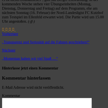
kommenden Woche stehen vier Übungseinheiten (Montag,
Dienstag, Donnerstag und Freitag) auf dem Programm, ehe am
nächsten Sonntag (16. Februar) der Nord-Landesligist FC Kutzhof
zum Testspiel im Ellenfeld erwartet wird. Die Partie wird um 15.00
Uhr angestoßen.
(-jf-)
Vorheriger
„Transparenz und Seriosität auf die Fahnen geschrieben!“
Nächster
„Momentan haben wir viel Spaß …“
Hinterlasse jetzt einen Kommentar
Kommentar hinterlassen
E-Mail Adresse wird nicht veröffentlicht.
Kommentar