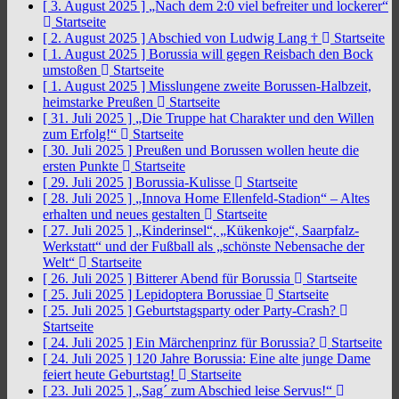
[ 3. August 2025 ]
„Nach dem 2:0 viel befreiter und lockerer“
Startseite
[ 2. August 2025 ]
Abschied von Ludwig Lang †
Startseite
[ 1. August 2025 ]
Borussia will gegen Reisbach den Bock
umstoßen
Startseite
[ 1. August 2025 ]
Misslungene zweite Borussen-Halbzeit,
heimstarke Preußen
Startseite
[ 31. Juli 2025 ]
„Die Truppe hat Charakter und den Willen
zum Erfolg!“
Startseite
[ 30. Juli 2025 ]
Preußen und Borussen wollen heute die
ersten Punkte
Startseite
[ 29. Juli 2025 ]
Borussia-Kulisse
Startseite
[ 28. Juli 2025 ]
„Innova Home Ellenfeld-Stadion“ – Altes
erhalten und neues gestalten
Startseite
[ 27. Juli 2025 ]
„Kinderinsel“, „Kükenkoje“, Saarpfalz-
Werkstatt“ und der Fußball als „schönste Nebensache der
Welt“
Startseite
[ 26. Juli 2025 ]
Bitterer Abend für Borussia
Startseite
[ 25. Juli 2025 ]
Lepidoptera Borussiae
Startseite
[ 25. Juli 2025 ]
Geburtstagsparty oder Party-Crash?
Startseite
[ 24. Juli 2025 ]
Ein Märchenprinz für Borussia?
Startseite
[ 24. Juli 2025 ]
120 Jahre Borussia: Eine alte junge Dame
feiert heute Geburtstag!
Startseite
[ 23. Juli 2025 ]
„Sag´ zum Abschied leise Servus!“