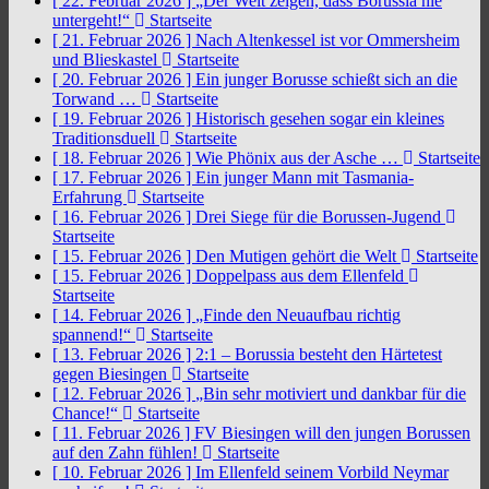
[ 22. Februar 2026 ]
„Der Welt zeigen, dass Borussia nie
untergeht!“
Startseite
[ 21. Februar 2026 ]
Nach Altenkessel ist vor Ommersheim
und Blieskastel
Startseite
[ 20. Februar 2026 ]
Ein junger Borusse schießt sich an die
Torwand …
Startseite
[ 19. Februar 2026 ]
Historisch gesehen sogar ein kleines
Traditionsduell
Startseite
[ 18. Februar 2026 ]
Wie Phönix aus der Asche …
Startseite
[ 17. Februar 2026 ]
Ein junger Mann mit Tasmania-
Erfahrung
Startseite
[ 16. Februar 2026 ]
Drei Siege für die Borussen-Jugend
Startseite
[ 15. Februar 2026 ]
Den Mutigen gehört die Welt
Startseite
[ 15. Februar 2026 ]
Doppelpass aus dem Ellenfeld
Startseite
[ 14. Februar 2026 ]
„Finde den Neuaufbau richtig
spannend!“
Startseite
[ 13. Februar 2026 ]
2:1 – Borussia besteht den Härtetest
gegen Biesingen
Startseite
[ 12. Februar 2026 ]
„Bin sehr motiviert und dankbar für die
Chance!“
Startseite
[ 11. Februar 2026 ]
FV Biesingen will den jungen Borussen
auf den Zahn fühlen!
Startseite
[ 10. Februar 2026 ]
Im Ellenfeld seinem Vorbild Neymar