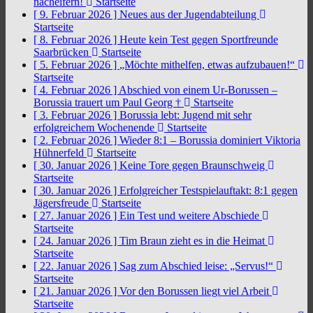
nacheifern!
Startseite
[ 9. Februar 2026 ]
Neues aus der Jugendabteilung
Startseite
[ 8. Februar 2026 ]
Heute kein Test gegen Sportfreunde
Saarbrücken
Startseite
[ 5. Februar 2026 ]
„Möchte mithelfen, etwas aufzubauen!“
Startseite
[ 4. Februar 2026 ]
Abschied von einem Ur-Borussen –
Borussia trauert um Paul Georg †
Startseite
[ 3. Februar 2026 ]
Borussia lebt: Jugend mit sehr
erfolgreichem Wochenende
Startseite
[ 2. Februar 2026 ]
Wieder 8:1 – Borussia dominiert Viktoria
Hühnerfeld
Startseite
[ 30. Januar 2026 ]
Keine Tore gegen Braunschweig
Startseite
[ 30. Januar 2026 ]
Erfolgreicher Testspielauftakt: 8:1 gegen
Jägersfreude
Startseite
[ 27. Januar 2026 ]
Ein Test und weitere Abschiede
Startseite
[ 24. Januar 2026 ]
Tim Braun zieht es in die Heimat
Startseite
[ 22. Januar 2026 ]
Sag zum Abschied leise: „Servus!“
Startseite
[ 21. Januar 2026 ]
Vor den Borussen liegt viel Arbeit
Startseite