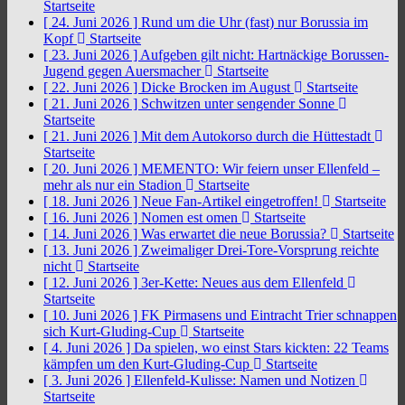
Startseite
[ 24. Juni 2026 ]
Rund um die Uhr (fast) nur Borussia im
Kopf
Startseite
[ 23. Juni 2026 ]
Aufgeben gilt nicht: Hartnäckige Borussen-
Jugend gegen Auersmacher
Startseite
[ 22. Juni 2026 ]
Dicke Brocken im August
Startseite
[ 21. Juni 2026 ]
Schwitzen unter sengender Sonne
Startseite
[ 21. Juni 2026 ]
Mit dem Autokorso durch die Hüttestadt
Startseite
[ 20. Juni 2026 ]
MEMENTO: Wir feiern unser Ellenfeld –
mehr als nur ein Stadion
Startseite
[ 18. Juni 2026 ]
Neue Fan-Artikel eingetroffen!
Startseite
[ 16. Juni 2026 ]
Nomen est omen
Startseite
[ 14. Juni 2026 ]
Was erwartet die neue Borussia?
Startseite
[ 13. Juni 2026 ]
Zweimaliger Drei-Tore-Vorsprung reichte
nicht
Startseite
[ 12. Juni 2026 ]
3er-Kette: Neues aus dem Ellenfeld
Startseite
[ 10. Juni 2026 ]
FK Pirmasens und Eintracht Trier schnappen
sich Kurt-Gluding-Cup
Startseite
[ 4. Juni 2026 ]
Da spielen, wo einst Stars kickten: 22 Teams
kämpfen um den Kurt-Gluding-Cup
Startseite
[ 3. Juni 2026 ]
Ellenfeld-Kulisse: Namen und Notizen
Startseite