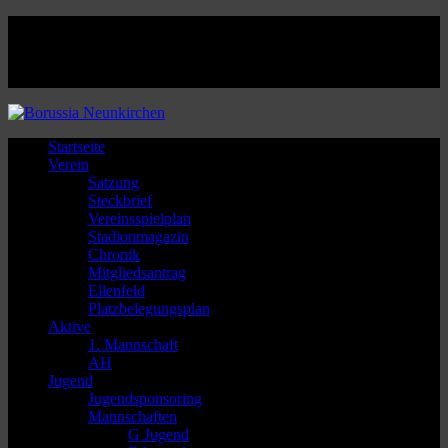
Facebook
Twitter
Instagram
Youtube
Startseite
Verein
Satzung
Steckbrief
Vereinsspielplan
Stadionmagazin
Chronik
Mitgliedsantrag
Ellenfeld
Platzbelegungsplan
Aktive
1. Mannschaft
AH
Jugend
Jugendsponsoring
Mannschaften
G Jugend