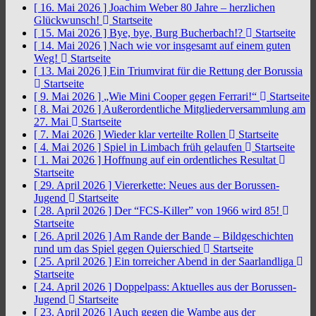
[ 16. Mai 2026 ]
Joachim Weber 80 Jahre – herzlichen
Glückwunsch!
Startseite
[ 15. Mai 2026 ]
Bye, bye, Burg Bucherbach!?
Startseite
[ 14. Mai 2026 ]
Nach wie vor insgesamt auf einem guten
Weg!
Startseite
[ 13. Mai 2026 ]
Ein Triumvirat für die Rettung der Borussia
Startseite
[ 9. Mai 2026 ]
„Wie Mini Cooper gegen Ferrari!“
Startseite
[ 8. Mai 2026 ]
Außerordentliche Mitgliederversammlung am
27. Mai
Startseite
[ 7. Mai 2026 ]
Wieder klar verteilte Rollen
Startseite
[ 4. Mai 2026 ]
Spiel in Limbach früh gelaufen
Startseite
[ 1. Mai 2026 ]
Hoffnung auf ein ordentliches Resultat
Startseite
[ 29. April 2026 ]
Viererkette: Neues aus der Borussen-
Jugend
Startseite
[ 28. April 2026 ]
Der “FCS-Killer” von 1966 wird 85!
Startseite
[ 26. April 2026 ]
Am Rande der Bande – Bildgeschichten
rund um das Spiel gegen Quierschied
Startseite
[ 25. April 2026 ]
Ein torreicher Abend in der Saarlandliga
Startseite
[ 24. April 2026 ]
Doppelpass: Aktuelles aus der Borussen-
Jugend
Startseite
[ 23. April 2026 ]
Auch gegen die Wambe aus der