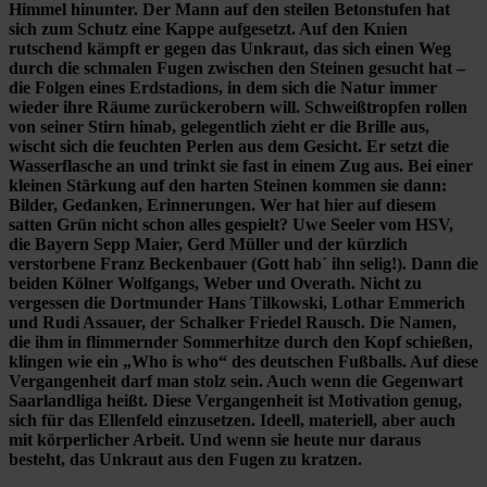
Himmel hinunter. Der Mann auf den steilen Betonstufen hat
sich zum Schutz eine Kappe aufgesetzt. Auf den Knien
rutschend kämpft er gegen das Unkraut, das sich einen Weg
durch die schmalen Fugen zwischen den Steinen gesucht hat –
die Folgen eines Erdstadions, in dem sich die Natur immer
wieder ihre Räume zurückerobern will. Schweißtropfen rollen
von seiner Stirn hinab, gelegentlich zieht er die Brille aus,
wischt sich die feuchten Perlen aus dem Gesicht. Er setzt die
Wasserflasche an und trinkt sie fast in einem Zug aus. Bei einer
kleinen Stärkung auf den harten Steinen kommen sie dann:
Bilder, Gedanken, Erinnerungen. Wer hat hier auf diesem
satten Grün nicht schon alles gespielt? Uwe Seeler vom HSV,
die Bayern Sepp Maier, Gerd Müller und der kürzlich
verstorbene Franz Beckenbauer (Gott hab´ ihn selig!). Dann die
beiden Kölner Wolfgangs, Weber und Overath. Nicht zu
vergessen die Dortmunder Hans Tilkowski, Lothar Emmerich
und Rudi Assauer, der Schalker Friedel Rausch. Die Namen,
die ihm in flimmernder Sommerhitze durch den Kopf schießen,
klingen wie ein „Who is who“ des deutschen Fußballs. Auf diese
Vergangenheit darf man stolz sein. Auch wenn die Gegenwart
Saarlandliga heißt. Diese Vergangenheit ist Motivation genug,
sich für das Ellenfeld einzusetzen. Ideell, materiell, aber auch
mit körperlicher Arbeit. Und wenn sie heute nur daraus
besteht, das Unkraut aus den Fugen zu kratzen.