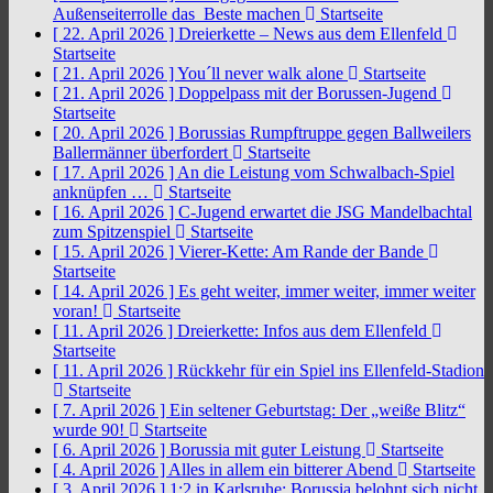
Außenseiterrolle das Beste machen
Startseite
[ 22. April 2026 ]
Dreierkette – News aus dem Ellenfeld
Startseite
[ 21. April 2026 ]
You´ll never walk alone
Startseite
[ 21. April 2026 ]
Doppelpass mit der Borussen-Jugend
Startseite
[ 20. April 2026 ]
Borussias Rumpftruppe gegen Ballweilers
Ballermänner überfordert
Startseite
[ 17. April 2026 ]
An die Leistung vom Schwalbach-Spiel
anknüpfen …
Startseite
[ 16. April 2026 ]
C-Jugend erwartet die JSG Mandelbachtal
zum Spitzenspiel
Startseite
[ 15. April 2026 ]
Vierer-Kette: Am Rande der Bande
Startseite
[ 14. April 2026 ]
Es geht weiter, immer weiter, immer weiter
voran!
Startseite
[ 11. April 2026 ]
Dreierkette: Infos aus dem Ellenfeld
Startseite
[ 11. April 2026 ]
Rückkehr für ein Spiel ins Ellenfeld-Stadion
Startseite
[ 7. April 2026 ]
Ein seltener Geburtstag: Der „weiße Blitz“
wurde 90!
Startseite
[ 6. April 2026 ]
Borussia mit guter Leistung
Startseite
[ 4. April 2026 ]
Alles in allem ein bitterer Abend
Startseite
[ 3. April 2026 ]
1:2 in Karlsruhe: Borussia belohnt sich nicht