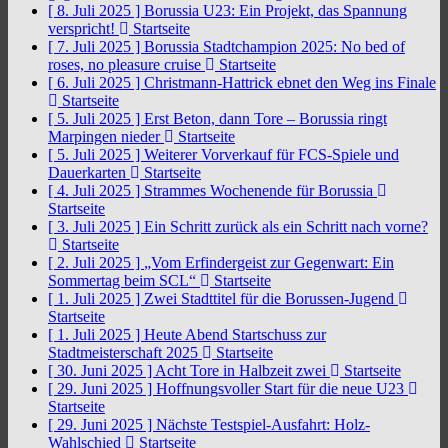
[ 8. Juli 2025 ]
Borussia U23: Ein Projekt, das Spannung
verspricht!
Startseite
[ 7. Juli 2025 ]
Borussia Stadtchampion 2025: No bed of
roses, no pleasure cruise
Startseite
[ 6. Juli 2025 ]
Christmann-Hattrick ebnet den Weg ins Finale
Startseite
[ 5. Juli 2025 ]
Erst Beton, dann Tore – Borussia ringt
Marpingen nieder
Startseite
[ 5. Juli 2025 ]
Weiterer Vorverkauf für FCS-Spiele und
Dauerkarten
Startseite
[ 4. Juli 2025 ]
Strammes Wochenende für Borussia
Startseite
[ 3. Juli 2025 ]
Ein Schritt zurück als ein Schritt nach vorne?
Startseite
[ 2. Juli 2025 ]
„Vom Erfindergeist zur Gegenwart: Ein
Sommertag beim SCL“
Startseite
[ 1. Juli 2025 ]
Zwei Stadttitel für die Borussen-Jugend
Startseite
[ 1. Juli 2025 ]
Heute Abend Startschuss zur
Stadtmeisterschaft 2025
Startseite
[ 30. Juni 2025 ]
Acht Tore in Halbzeit zwei
Startseite
[ 29. Juni 2025 ]
Hoffnungsvoller Start für die neue U23
Startseite
[ 29. Juni 2025 ]
Nächste Testspiel-Ausfahrt: Holz-
Wahlschied
Startseite