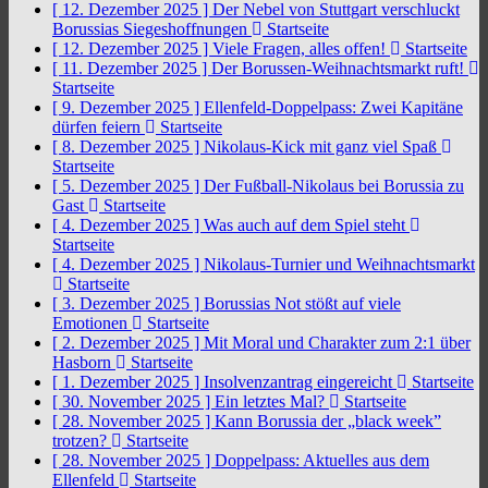
[ 12. Dezember 2025 ]
Der Nebel von Stuttgart verschluckt
Borussias Siegeshoffnungen
Startseite
[ 12. Dezember 2025 ]
Viele Fragen, alles offen!
Startseite
[ 11. Dezember 2025 ]
Der Borussen-Weihnachtsmarkt ruft!
Startseite
[ 9. Dezember 2025 ]
Ellenfeld-Doppelpass: Zwei Kapitäne
dürfen feiern
Startseite
[ 8. Dezember 2025 ]
Nikolaus-Kick mit ganz viel Spaß
Startseite
[ 5. Dezember 2025 ]
Der Fußball-Nikolaus bei Borussia zu
Gast
Startseite
[ 4. Dezember 2025 ]
Was auch auf dem Spiel steht
Startseite
[ 4. Dezember 2025 ]
Nikolaus-Turnier und Weihnachtsmarkt
Startseite
[ 3. Dezember 2025 ]
Borussias Not stößt auf viele
Emotionen
Startseite
[ 2. Dezember 2025 ]
Mit Moral und Charakter zum 2:1 über
Hasborn
Startseite
[ 1. Dezember 2025 ]
Insolvenzantrag eingereicht
Startseite
[ 30. November 2025 ]
Ein letztes Mal?
Startseite
[ 28. November 2025 ]
Kann Borussia der „black week”
trotzen?
Startseite
[ 28. November 2025 ]
Doppelpass: Aktuelles aus dem
Ellenfeld
Startseite