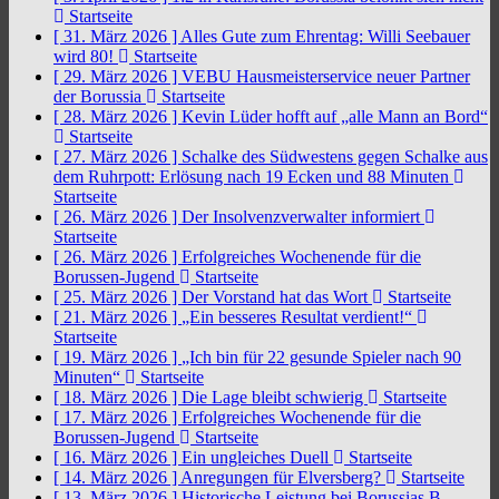
Startseite
[ 31. März 2026 ]
Alles Gute zum Ehrentag: Willi Seebauer
wird 80!
Startseite
[ 29. März 2026 ]
VEBU Hausmeisterservice neuer Partner
der Borussia
Startseite
[ 28. März 2026 ]
Kevin Lüder hofft auf „alle Mann an Bord“
Startseite
[ 27. März 2026 ]
Schalke des Südwestens gegen Schalke aus
dem Ruhrpott: Erlösung nach 19 Ecken und 88 Minuten
Startseite
[ 26. März 2026 ]
Der Insolvenzverwalter informiert
Startseite
[ 26. März 2026 ]
Erfolgreiches Wochenende für die
Borussen-Jugend
Startseite
[ 25. März 2026 ]
Der Vorstand hat das Wort
Startseite
[ 21. März 2026 ]
„Ein besseres Resultat verdient!“
Startseite
[ 19. März 2026 ]
„Ich bin für 22 gesunde Spieler nach 90
Minuten“
Startseite
[ 18. März 2026 ]
Die Lage bleibt schwierig
Startseite
[ 17. März 2026 ]
Erfolgreiches Wochenende für die
Borussen-Jugend
Startseite
[ 16. März 2026 ]
Ein ungleiches Duell
Startseite
[ 14. März 2026 ]
Anregungen für Elversberg?
Startseite
[ 13. März 2026 ]
Historische Leistung bei Borussias B-