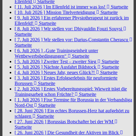
Ellenfeld
Startseite
[ 11. Juli 2026 ]
Im Ellenfeld ist immer was los!
Startseite
[ 10. Juli 2026 ]
Mission Titelverteidigung
Startseite
[ 9. Juli 2026 ]
Ein erfahrener Physiotherapeut ist zurück im
Ellenfeld!
Startseite
[ 8. Juli 2026 ]
Wir stellen vor: Dhiyauldin Fouzi Souysi
Startseite
[ 7. Juli 2026 ]
Wir stellen vor: Darius-Constantin Cherascu
Startseite
[ 6. Juli 2026 ]
„Gute Trainingseinheit unter
Wettbewerbsbedingungen“
Startseite
[ 5. Juli 2026 ]
Zweiter Test – zweiter Sieg
Startseite
[ 5. Juli 2026 ]
Nächste Ausfahrt Bildstock
Startseite
[ 4. Juli 2026 ]
Neues Jahr, neues Glück?!
Startseite
[ 3. Juli 2026 ]
Erstes Erfolgserlebnis für neuformierte
Borussen
Startseite
[ 2. Juli 2026 ]
Erstes Vorbereitungsspiel: Wieweit trägt die
Trainingsarbeit schon Früchte?
Startseite
[ 1. Juli 2026 ]
Fixe Termine für Borussia in der Verbandsliga
Nord-Ost
Startseite
[ 28. Juni 2026 ]
Ein echtes Borussen-Herz hat aufgehört zu
schlagen
Startseite
[ 27. Juni 2026 ]
Borussias Botschafter bei der WM
Startseite
[ 26. Juni 2026 ]
Die Gesundheit der Aktiven im Blick