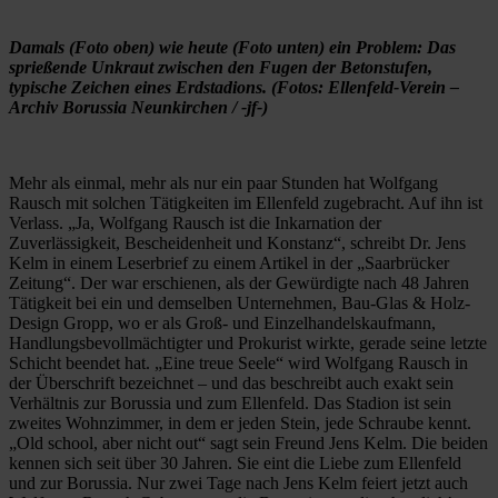
Damals (Foto oben) wie heute (Foto unten) ein Problem: Das
sprießende Unkraut zwischen den Fugen der Betonstufen,
typische Zeichen eines Erdstadions. (Fotos: Ellenfeld-Verein –
Archiv Borussia Neunkirchen / -jf-)
Mehr als einmal, mehr als nur ein paar Stunden hat Wolfgang
Rausch mit solchen Tätigkeiten im Ellenfeld zugebracht. Auf ihn ist
Verlass. „Ja, Wolfgang Rausch ist die Inkarnation der
Zuverlässigkeit, Bescheidenheit und Konstanz“, schreibt Dr. Jens
Kelm in einem Leserbrief zu einem Artikel in der „Saarbrücker
Zeitung“. Der war erschienen, als der Gewürdigte nach 48 Jahren
Tätigkeit bei ein und demselben Unternehmen, Bau-Glas & Holz-
Design Gropp, wo er als Groß- und Einzelhandelskaufmann,
Handlungsbevollmächtigter und Prokurist wirkte, gerade seine letzte
Schicht beendet hat. „Eine treue Seele“ wird Wolfgang Rausch in
der Überschrift bezeichnet – und das beschreibt auch exakt sein
Verhältnis zur Borussia und zum Ellenfeld. Das Stadion ist sein
zweites Wohnzimmer, in dem er jeden Stein, jede Schraube kennt.
„Old school, aber nicht out“ sagt sein Freund Jens Kelm. Die beiden
kennen sich seit über 30 Jahren. Sie eint die Liebe zum Ellenfeld
und zur Borussia. Nur zwei Tage nach Jens Kelm feiert jetzt auch