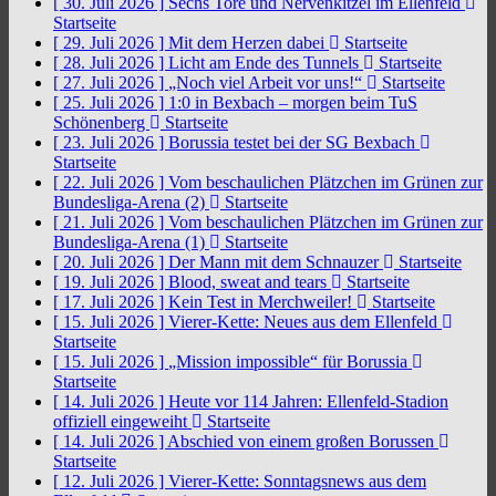
[ 30. Juli 2026 ]
Sechs Tore und Nervenkitzel im Ellenfeld
Startseite
[ 29. Juli 2026 ]
Mit dem Herzen dabei
Startseite
[ 28. Juli 2026 ]
Licht am Ende des Tunnels
Startseite
[ 27. Juli 2026 ]
„Noch viel Arbeit vor uns!“
Startseite
[ 25. Juli 2026 ]
1:0 in Bexbach – morgen beim TuS
Schönenberg
Startseite
[ 23. Juli 2026 ]
Borussia testet bei der SG Bexbach
Startseite
[ 22. Juli 2026 ]
Vom beschaulichen Plätzchen im Grünen zur
Bundesliga-Arena (2)
Startseite
[ 21. Juli 2026 ]
Vom beschaulichen Plätzchen im Grünen zur
Bundesliga-Arena (1)
Startseite
[ 20. Juli 2026 ]
Der Mann mit dem Schnauzer
Startseite
[ 19. Juli 2026 ]
Blood, sweat and tears
Startseite
[ 17. Juli 2026 ]
Kein Test in Merchweiler!
Startseite
[ 15. Juli 2026 ]
Vierer-Kette: Neues aus dem Ellenfeld
Startseite
[ 15. Juli 2026 ]
„Mission impossible“ für Borussia
Startseite
[ 14. Juli 2026 ]
Heute vor 114 Jahren: Ellenfeld-Stadion
offiziell eingeweiht
Startseite
[ 14. Juli 2026 ]
Abschied von einem großen Borussen
Startseite
[ 12. Juli 2026 ]
Vierer-Kette: Sonntagsnews aus dem