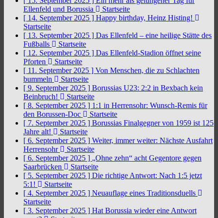
[ 15. September 2025 ]
Ein mehr als gelungener Tag für
Ellenfeld und Borussia
Startseite
[ 14. September 2025 ]
Happy birthday, Heinz Histing!
Startseite
[ 13. September 2025 ]
Das Ellenfeld – eine heilige Stätte des
Fußballs
Startseite
[ 12. September 2025 ]
Das Ellenfeld-Stadion öffnet seine
Pforten
Startseite
[ 11. September 2025 ]
Von Menschen, die zu Schlachten
bummeln
Startseite
[ 9. September 2025 ]
Borussias U23: 2:2 in Bexbach kein
Beinbruch!
Startseite
[ 8. September 2025 ]
1:1 in Herrensohr: Wunsch-Remis für
den Borussen-Doc
Startseite
[ 7. September 2025 ]
Borussias Finalgegner von 1959 ist 125
Jahre alt!
Startseite
[ 6. September 2025 ]
Weiter, immer weiter: Nächste Ausfahrt
Herrensohr
Startseite
[ 6. September 2025 ]
„Ohne zehn“ acht Gegentore gegen
Saarbrücken
Startseite
[ 5. September 2025 ]
Die richtige Antwort: Nach 1:5 jetzt
5:1!
Startseite
[ 4. September 2025 ]
Neuauflage eines Traditionsduells
Startseite
[ 3. September 2025 ]
Hat Borussia wieder eine Antwort