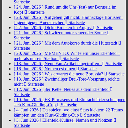
Startseite
[ 24. Juni 2026 ]
Rund um die Uhr (fast) nur Borussia im
Kopf
Startseite
[ 23. Juni 2026 ]
Aufgeben gilt nicht: Hartnäckige Borussen-
Jugend gegen Auersmacher
Startseite
[ 22. Juni 2026 ]
Dicke Brocken im August
Startseite
[ 21. Juni 2026 ]
Schwitzen unter sengender Sonne
Startseite
[ 21. Juni 2026 ]
Mit dem Autokorso durch die Hüttestadt
Startseite
[ 20. Juni 2026 ]
MEMENTO: Wir feiern unser Ellenfeld –
mehr als nur ein Stadion
Startseite
[ 18. Juni 2026 ]
Neue Fan-Artikel eingetroffen!
Startseite
[ 16. Juni 2026 ]
Nomen est omen
Startseite
[ 14. Juni 2026 ]
Was erwartet die neue Borussia?
Startseite
[ 13. Juni 2026 ]
Zweimaliger Drei-Tore-Vorsprung reichte
nicht
Startseite
[ 12. Juni 2026 ]
3er-Kette: Neues aus dem Ellenfeld
Startseite
[ 10. Juni 2026 ]
FK Pirmasens und Eintracht Trier schnappen
sich Kurt-Gluding-Cup
Startseite
[ 4. Juni 2026 ]
Da spielen, wo einst Stars kickten: 22 Teams
kämpfen um den Kurt-Gluding-Cup
Startseite
[ 3. Juni 2026 ]
Ellenfeld-Kulisse: Namen und Notizen
Startseite