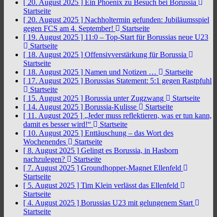
[ 20. August 2025 ]
Ein Phoenix zu Besuch bei Borussia
Startseite
[ 20. August 2025 ]
Nachholtermin gefunden: Jubiläumsspiel
gegen FCS am 4. September!
Startseite
[ 19. August 2025 ]
11:0 – Top-Start für Borussias neue U23
Startseite
[ 18. August 2025 ]
Offensivverstärkung für Borussia
Startseite
[ 18. August 2025 ]
Namen und Notizen …
Startseite
[ 17. August 2025 ]
Borussias Statement: 5:1 gegen Rastpfuhl
Startseite
[ 15. August 2025 ]
Borussia unter Zugzwang
Startseite
[ 14. August 2025 ]
Borussia-Kulisse
Startseite
[ 11. August 2025 ]
„Jeder muss reflektieren, was er tun kann,
damit es besser wird!“
Startseite
[ 10. August 2025 ]
Enttäuschung – das Wort des
Wochenendes
Startseite
[ 8. August 2025 ]
Gelingt es Borussia, in Hasborn
nachzulegen?
Startseite
[ 7. August 2025 ]
Groundhopper-Magnet Ellenfeld
Startseite
[ 5. August 2025 ]
Tim Klein verlässt das Ellenfeld
Startseite
[ 4. August 2025 ]
Borussias U23 mit gelungenem Start
Startseite