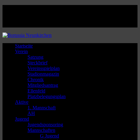
Facebook
Twitter
Instagram
Youtube
Startseite
Verein
Satzung
Steckbrief
Vereinsspielplan
Stadionmagazin
Chronik
Mitgliedsantrag
Ellenfeld
Platzbelegungsplan
Aktive
1. Mannschaft
AH
Jugend
Jugendsponsoring
Mannschaften
G Jugend