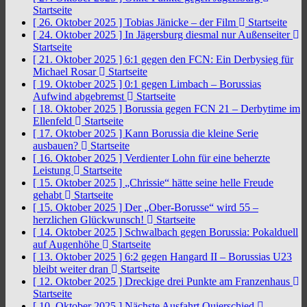
Startseite
[ 26. Oktober 2025 ]
Tobias Jänicke – der Film
Startseite
[ 24. Oktober 2025 ]
In Jägersburg diesmal nur Außenseiter
Startseite
[ 21. Oktober 2025 ]
6:1 gegen den FCN: Ein Derbysieg für
Michael Rosar
Startseite
[ 19. Oktober 2025 ]
0:1 gegen Limbach – Borussias
Aufwind abgebremst
Startseite
[ 18. Oktober 2025 ]
Borussia gegen FCN 21 – Derbytime im
Ellenfeld
Startseite
[ 17. Oktober 2025 ]
Kann Borussia die kleine Serie
ausbauen?
Startseite
[ 16. Oktober 2025 ]
Verdienter Lohn für eine beherzte
Leistung
Startseite
[ 15. Oktober 2025 ]
„Chrissie“ hätte seine helle Freude
gehabt
Startseite
[ 15. Oktober 2025 ]
Der „Ober-Borusse“ wird 55 –
herzlichen Glückwunsch!
Startseite
[ 14. Oktober 2025 ]
Schwalbach gegen Borussia: Pokalduell
auf Augenhöhe
Startseite
[ 13. Oktober 2025 ]
6:2 gegen Hangard II – Borussias U23
bleibt weiter dran
Startseite
[ 12. Oktober 2025 ]
Dreckige drei Punkte am Franzenhaus
Startseite
[ 10. Oktober 2025 ]
Nächste Ausfahrt Quierschied