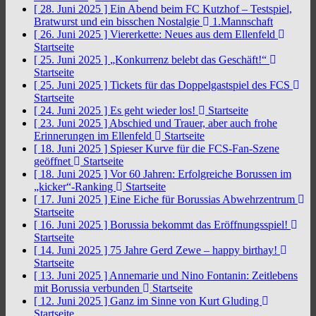
[ 28. Juni 2025 ]
Ein Abend beim FC Kutzhof – Testspiel,
Bratwurst und ein bisschen Nostalgie
1.Mannschaft
[ 26. Juni 2025 ]
Viererkette: Neues aus dem Ellenfeld
Startseite
[ 25. Juni 2025 ]
„Konkurrenz belebt das Geschäft!“
Startseite
[ 25. Juni 2025 ]
Tickets für das Doppelgastspiel des FCS
Startseite
[ 24. Juni 2025 ]
Es geht wieder los!
Startseite
[ 23. Juni 2025 ]
Abschied und Trauer, aber auch frohe
Erinnerungen im Ellenfeld
Startseite
[ 18. Juni 2025 ]
Spieser Kurve für die FCS-Fan-Szene
geöffnet
Startseite
[ 18. Juni 2025 ]
Vor 60 Jahren: Erfolgreiche Borussen im
„kicker“-Ranking
Startseite
[ 17. Juni 2025 ]
Eine Eiche für Borussias Abwehrzentrum
Startseite
[ 16. Juni 2025 ]
Borussia bekommt das Eröffnungsspiel!
Startseite
[ 14. Juni 2025 ]
75 Jahre Gerd Zewe – happy birthay!
Startseite
[ 13. Juni 2025 ]
Annemarie und Nino Fontanin: Zeitlebens
mit Borussia verbunden
Startseite
[ 12. Juni 2025 ]
Ganz im Sinne von Kurt Gluding
Startseite