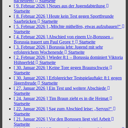
nacheifern!
Startseite
[ 9. Februar 2026 ]
Neues aus der Jugendabteilung
Startseite
[ 8. Februar 2026 ]
Heute kein Test gegen Sportfreunde
Saarbrücken
Startseite
[ 5. Februar 2026 ]
„Möchte mithelfen, etwas aufzubauen!“
Startseite
[ 4. Februar 2026 ]
Abschied von einem Ur-Borussen –
Borussia trauert um Paul Georg †
Startseite
[ 3. Februar 2026 ]
Borussia lebt: Jugend mit sehr
erfolgreichem Wochenende
Startseite
[ 2. Februar 2026 ]
Wieder 8:1 – Borussia dominiert Viktoria
Hühnerfeld
Startseite
[ 30. Januar 2026 ]
Keine Tore gegen Braunschweig
Startseite
[ 30. Januar 2026 ]
Erfolgreicher Testspielauftakt: 8:1 gegen
Jägersfreude
Startseite
[ 27. Januar 2026 ]
Ein Test und weitere Abschiede
Startseite
[ 24. Januar 2026 ]
Tim Braun zieht es in die Heimat
Startseite
[ 22. Januar 2026 ]
Sag zum Abschied leise: „Servus!“
Startseite
[ 21. Januar 2026 ]
Vor den Borussen liegt viel Arbeit
Startseite