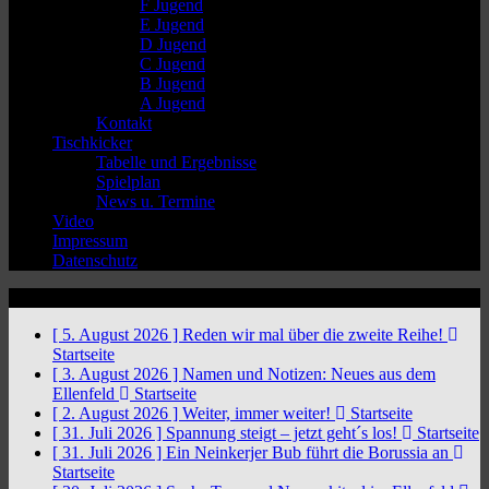
F Jugend
E Jugend
D Jugend
C Jugend
B Jugend
A Jugend
Kontakt
Tischkicker
Tabelle und Ergebnisse
Spielplan
News u. Termine
Video
Impressum
Datenschutz
News Ticker
[ 5. August 2026 ]
Reden wir mal über die zweite Reihe!
Startseite
[ 3. August 2026 ]
Namen und Notizen: Neues aus dem
Ellenfeld
Startseite
[ 2. August 2026 ]
Weiter, immer weiter!
Startseite
[ 31. Juli 2026 ]
Spannung steigt – jetzt geht´s los!
Startseite
[ 31. Juli 2026 ]
Ein Neinkerjer Bub führt die Borussia an
Startseite