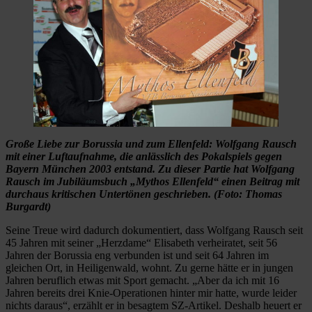
Große Liebe zur Borussia und zum Ellenfeld: Wolfgang Rausch
mit einer Luftaufnahme, die anlässlich des Pokalspiels gegen
Bayern München 2003 entstand. Zu dieser Partie hat Wolfgang
Rausch im Jubiläumsbuch „Mythos Ellenfeld“ einen Beitrag mit
durchaus kritischen Untertönen geschrieben. (Foto: Thomas
Burgardt)
Seine Treue wird dadurch dokumentiert, dass Wolfgang Rausch seit
45 Jahren mit seiner „Herzdame“ Elisabeth verheiratet, seit 56
Jahren der Borussia eng verbunden ist und seit 64 Jahren im
gleichen Ort, in Heiligenwald, wohnt. Zu gerne hätte er in jungen
Jahren beruflich etwas mit Sport gemacht. „Aber da ich mit 16
Jahren bereits drei Knie-Operationen hinter mir hatte, wurde leider
nichts daraus“, erzählt er in besagtem SZ-Artikel. Deshalb heuert er