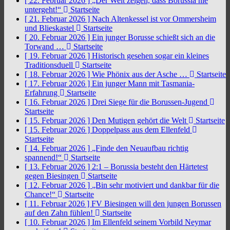
[ 22. Februar 2026 ]
„Der Welt zeigen, dass Borussia nie
untergeht!“
Startseite
[ 21. Februar 2026 ]
Nach Altenkessel ist vor Ommersheim
und Blieskastel
Startseite
[ 20. Februar 2026 ]
Ein junger Borusse schießt sich an die
Torwand …
Startseite
[ 19. Februar 2026 ]
Historisch gesehen sogar ein kleines
Traditionsduell
Startseite
[ 18. Februar 2026 ]
Wie Phönix aus der Asche …
Startseite
[ 17. Februar 2026 ]
Ein junger Mann mit Tasmania-
Erfahrung
Startseite
[ 16. Februar 2026 ]
Drei Siege für die Borussen-Jugend
Startseite
[ 15. Februar 2026 ]
Den Mutigen gehört die Welt
Startseite
[ 15. Februar 2026 ]
Doppelpass aus dem Ellenfeld
Startseite
[ 14. Februar 2026 ]
„Finde den Neuaufbau richtig
spannend!“
Startseite
[ 13. Februar 2026 ]
2:1 – Borussia besteht den Härtetest
gegen Biesingen
Startseite
[ 12. Februar 2026 ]
„Bin sehr motiviert und dankbar für die
Chance!“
Startseite
[ 11. Februar 2026 ]
FV Biesingen will den jungen Borussen
auf den Zahn fühlen!
Startseite
[ 10. Februar 2026 ]
Im Ellenfeld seinem Vorbild Neymar