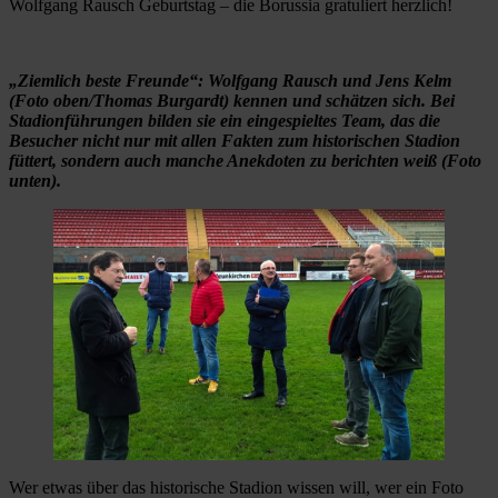
Wolfgang Rausch Geburtstag – die Borussia gratuliert herzlich!
„Ziemlich beste Freunde“: Wolfgang Rausch und Jens Kelm
(Foto oben/Thomas Burgardt) kennen und schätzen sich. Bei
Stadionführungen bilden sie ein eingespieltes Team, das die
Besucher nicht nur mit allen Fakten zum historischen Stadion
füttert, sondern auch manche Anekdoten zu berichten weiß (Foto
unten).
Wer etwas über das historische Stadion wissen will, wer ein Foto