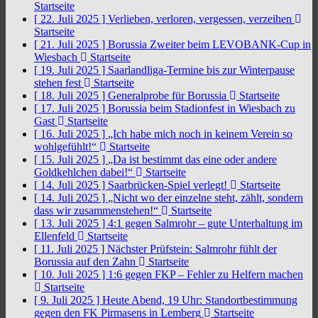
Startseite
[ 22. Juli 2025 ]
Verlieben, verloren, vergessen, verzeihen
Startseite
[ 21. Juli 2025 ]
Borussia Zweiter beim LEVOBANK-Cup in
Wiesbach
Startseite
[ 19. Juli 2025 ]
Saarlandliga-Termine bis zur Winterpause
stehen fest
Startseite
[ 18. Juli 2025 ]
Generalprobe für Borussia
Startseite
[ 17. Juli 2025 ]
Borussia beim Stadionfest in Wiesbach zu
Gast
Startseite
[ 16. Juli 2025 ]
„Ich habe mich noch in keinem Verein so
wohlgefühlt!“
Startseite
[ 15. Juli 2025 ]
„Da ist bestimmt das eine oder andere
Goldkehlchen dabei!“
Startseite
[ 14. Juli 2025 ]
Saarbrücken-Spiel verlegt!
Startseite
[ 14. Juli 2025 ]
„Nicht wo der einzelne steht, zählt, sondern
dass wir zusammenstehen!“
Startseite
[ 13. Juli 2025 ]
4:1 gegen Salmrohr – gute Unterhaltung im
Ellenfeld
Startseite
[ 11. Juli 2025 ]
Nächster Prüfstein: Salmrohr fühlt der
Borussia auf den Zahn
Startseite
[ 10. Juli 2025 ]
1:6 gegen FKP – Fehler zu Helfern machen
Startseite
[ 9. Juli 2025 ]
Heute Abend, 19 Uhr: Standortbestimmung
gegen den FK Pirmasens in Lemberg
Startseite