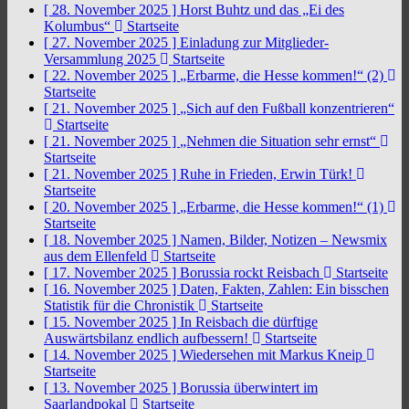
[ 28. November 2025 ]
Horst Buhtz und das „Ei des
Kolumbus“
Startseite
[ 27. November 2025 ]
Einladung zur Mitglieder-
Versammlung 2025
Startseite
[ 22. November 2025 ]
„Erbarme, die Hesse kommen!“ (2)
Startseite
[ 21. November 2025 ]
„Sich auf den Fußball konzentrieren“
Startseite
[ 21. November 2025 ]
„Nehmen die Situation sehr ernst“
Startseite
[ 21. November 2025 ]
Ruhe in Frieden, Erwin Türk!
Startseite
[ 20. November 2025 ]
„Erbarme, die Hesse kommen!“ (1)
Startseite
[ 18. November 2025 ]
Namen, Bilder, Notizen – Newsmix
aus dem Ellenfeld
Startseite
[ 17. November 2025 ]
Borussia rockt Reisbach
Startseite
[ 16. November 2025 ]
Daten, Fakten, Zahlen: Ein bisschen
Statistik für die Chronistik
Startseite
[ 15. November 2025 ]
In Reisbach die dürftige
Auswärtsbilanz endlich aufbessern!
Startseite
[ 14. November 2025 ]
Wiedersehen mit Markus Kneip
Startseite
[ 13. November 2025 ]
Borussia überwintert im
Saarlandpokal
Startseite