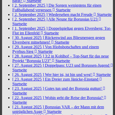
parat?
Startseite
[ 2. September 2025 ]
Die Sorgen wenigstens für einen
Fußballabend vergessen
Startseite
[ 2. September 2025 ]
Wiedersehen macht Freude
Startseite
[ 2. September 2025 ]
Alle Neune für Borussias U23
Startseite
[ 1. September 2025 ]
Doppelspieltag gegen Elversberg: Tor-
Flut im Ellenfeld
Startseite
[ 30. August 2025 ]
Rückenwind aus Bliesmengen gegen
Elversberg mitnehmen!
Startseite
[ 29. August 2025 ]
Von Hiobsbotschaften und einem
Pyrrhus-Sieg
Startseite
[ 28. August 2025 ]
3:2 in Kohlhof – Top-Start für das neue
Projekt “Borussia U23”
Startseite
[ 27. August 2025 ]
Doppelpass: U23 und Borussen-Jugend
Startseite
[ 26. August 2025 ]
Wer hier ist, ist hin und weg!
Startseite
[ 23. August 2025 ]
Ein Dreier zum Jänicke-Einstand
Startseite
[ 23. August 2025 ]
Gutes tun und der Borussia guttun!
Startseite
[ 22. August 2025 ]
Wohin geht die Reise der Borussia?
Startseite
[ 21. August 2025 ]
Borussias VAR – der Mann mit dem
untrüglichen Auge
Startseite