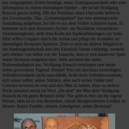
aus vergangenen Zeiten benötigt, einen Zeitungsausschnitt oder eine
Information zu einem ehemaligen Spieler – der ist bei Wolfgang
Rausch genau richtig. Mit der Präzision eines Uhrwerks liefert er
das Gewünschte. Das „Geburtstagskind“ hat eine umfangreiche
Sammlung aufgebaut, bei der er aus dem Vollen schöpfen kann. Er
kümmert sich ums Borussen-Archiv, um Nachlässe verstorbener
Vereinsmitglieder, steht Jens Kelm bei Stadionführungen zur Seite,
führt selbst Gruppen durch die Arena und pflegt die Kontakte zu
ehemaligen Borussen-Spielern. Dass er sich als aktives Mitglied in
die Stadiongesellschaft und den Ellenfeld-Verein einbringt, versteht
sich ebenso von selbst wie die Tatsache, dass er sich kaum ein Spiel
seiner Borussia entgehen lässt. Stets zeichnet ihn dabei
Bodenständigkeit aus, Wolfgang Rausch verkörpert eine heute
selten gewordene Tugend: Demut! Was ein durchaus berechtigtes
Selbstbewusstsein nicht ausschließt, heißt doch Selbstbewusstsein,
sich seiner selbst, seiner Stärken, aber auch seiner Fehler und
Grenzen bewusst zu sein und den Mut zu haben, dazu zu stehen:
Nicht umsonst steckt im Wort „De-mut“ der Mut drin! Wolfgang
Rausch ist ein gutes Beispiel dafür: Nie geht es ihm um die eigene
Person, stets ist es sein Bestreben, einem übergeordneten Großen zu
dienen: Seiner Familie, seinem Arbeitgeber, seiner Borussia!