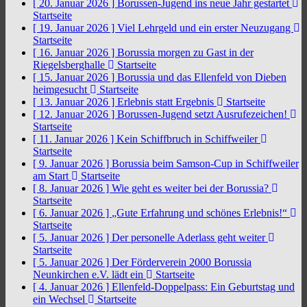
[ 20. Januar 2026 ]
Borussen-Jugend ins neue Jahr gestartet
Startseite
[ 19. Januar 2026 ]
Viel Lehrgeld und ein erster Neuzugang
Startseite
[ 16. Januar 2026 ]
Borussia morgen zu Gast in der
Riegelsberghalle
Startseite
[ 15. Januar 2026 ]
Borussia und das Ellenfeld von Dieben
heimgesucht
Startseite
[ 13. Januar 2026 ]
Erlebnis statt Ergebnis
Startseite
[ 12. Januar 2026 ]
Borussen-Jugend setzt Ausrufezeichen!
Startseite
[ 11. Januar 2026 ]
Kein Schiffbruch in Schiffweiler
Startseite
[ 9. Januar 2026 ]
Borussia beim Samson-Cup in Schiffweiler
am Start
Startseite
[ 8. Januar 2026 ]
Wie geht es weiter bei der Borussia?
Startseite
[ 6. Januar 2026 ]
„Gute Erfahrung und schönes Erlebnis!“
Startseite
[ 5. Januar 2026 ]
Der personelle Aderlass geht weiter
Startseite
[ 5. Januar 2026 ]
Der Förderverein 2000 Borussia
Neunkirchen e.V. lädt ein
Startseite
[ 4. Januar 2026 ]
Ellenfeld-Doppelpass: Ein Geburtstag und
ein Wechsel
Startseite