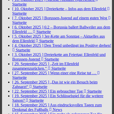
Startseite
[ 10. Oktober 2025 ]
Dreierkette – Infos aus dem Ellenfeld
Startseite
[ 7. Oktober 2025 ]
Borussen-Jugend auf einem guten Weg
Startseite
[ 6. Oktober 2025 ]
6:2 – Borussia ballert Ballweiler aus dem
Ellenfeld …
Startseite
[ 5. Oktober 2025 ]
3er-Kette am Sonntag – Aktuelles aus
dem Ellenfeld
Startseite
[ 4. Oktober 2025 ]
Den Trend unbedingt ins Positive drehen!
Startseite
[ 3. Oktober 2025 ]
Dreierkette am Feiertag: Ellenfeld und
Borussen-Jugend
Startseite
[ 29. September 2025 ]
„Zeit im Ellenfeld
zusammenzurücken.“
Startseite
[ 27. September 2025 ]
Wenn einer eine Reise tut …
Startseite
[ 26. September 2025 ]
„Das ist wie ein Besuch beim
Zahnarzt“
Startseite
[ 22. September 2025 ]
Ein gebrauchter Tag
Startseite
[ 19. September 2025 ]
Ein Schlüsselspiel für die weitere
Saison?
Startseite
[ 18. September 2025 ]
Aus eindrucksvollen Tagen zum
Denkmal des Fußballs
News