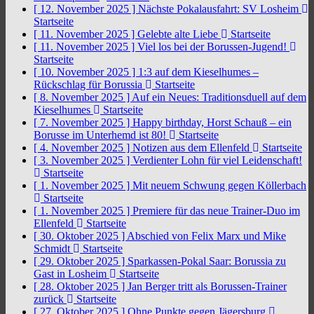
[ 12. November 2025 ]
Nächste Pokalausfahrt: SV Losheim
Startseite
[ 11. November 2025 ]
Gelebte alte Liebe
Startseite
[ 11. November 2025 ]
Viel los bei der Borussen-Jugend!
Startseite
[ 10. November 2025 ]
1:3 auf dem Kieselhumes –
Rückschlag für Borussia
Startseite
[ 8. November 2025 ]
Auf ein Neues: Traditionsduell auf dem
Kieselhumes
Startseite
[ 7. November 2025 ]
Happy birthday, Horst Schauß – ein
Borusse im Unterhemd ist 80!
Startseite
[ 4. November 2025 ]
Notizen aus dem Ellenfeld
Startseite
[ 3. November 2025 ]
Verdienter Lohn für viel Leidenschaft!
Startseite
[ 1. November 2025 ]
Mit neuem Schwung gegen Köllerbach
Startseite
[ 1. November 2025 ]
Premiere für das neue Trainer-Duo im
Ellenfeld
Startseite
[ 30. Oktober 2025 ]
Abschied von Felix Marx und Mike
Schmidt
Startseite
[ 29. Oktober 2025 ]
Sparkassen-Pokal Saar: Borussia zu
Gast in Losheim
Startseite
[ 28. Oktober 2025 ]
Jan Berger tritt als Borussen-Trainer
zurück
Startseite
[ 27. Oktober 2025 ]
Ohne Punkte gegen Jägersburg