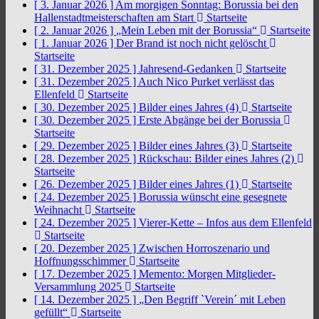
[ 3. Januar 2026 ]
Am morgigen Sonntag: Borussia bei den
Hallenstadtmeisterschaften am Start
Startseite
[ 2. Januar 2026 ]
„Mein Leben mit der Borussia“
Startseite
[ 1. Januar 2026 ]
Der Brand ist noch nicht gelöscht
Startseite
[ 31. Dezember 2025 ]
Jahresend-Gedanken
Startseite
[ 31. Dezember 2025 ]
Auch Nico Purket verlässt das
Ellenfeld
Startseite
[ 30. Dezember 2025 ]
Bilder eines Jahres (4)
Startseite
[ 30. Dezember 2025 ]
Erste Abgänge bei der Borussia
Startseite
[ 29. Dezember 2025 ]
Bilder eines Jahres (3)
Startseite
[ 28. Dezember 2025 ]
Rückschau: Bilder eines Jahres (2)
Startseite
[ 26. Dezember 2025 ]
Bilder eines Jahres (1)
Startseite
[ 24. Dezember 2025 ]
Borussia wünscht eine gesegnete
Weihnacht
Startseite
[ 24. Dezember 2025 ]
Vierer-Kette – Infos aus dem Ellenfeld
Startseite
[ 20. Dezember 2025 ]
Zwischen Horroszenario und
Hoffnungsschimmer
Startseite
[ 17. Dezember 2025 ]
Memento: Morgen Mitglieder-
Versammlung 2025
Startseite
[ 14. Dezember 2025 ]
„Den Begriff `Verein´ mit Leben
gefüllt“
Startseite