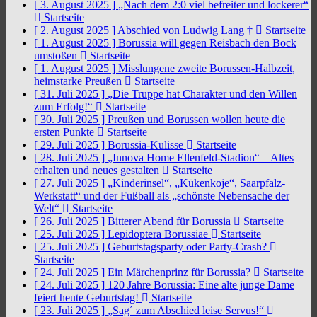
[ 3. August 2025 ]
„Nach dem 2:0 viel befreiter und lockerer“
Startseite
[ 2. August 2025 ]
Abschied von Ludwig Lang †
Startseite
[ 1. August 2025 ]
Borussia will gegen Reisbach den Bock
umstoßen
Startseite
[ 1. August 2025 ]
Misslungene zweite Borussen-Halbzeit,
heimstarke Preußen
Startseite
[ 31. Juli 2025 ]
„Die Truppe hat Charakter und den Willen
zum Erfolg!“
Startseite
[ 30. Juli 2025 ]
Preußen und Borussen wollen heute die
ersten Punkte
Startseite
[ 29. Juli 2025 ]
Borussia-Kulisse
Startseite
[ 28. Juli 2025 ]
„Innova Home Ellenfeld-Stadion“ – Altes
erhalten und neues gestalten
Startseite
[ 27. Juli 2025 ]
„Kinderinsel“, „Kükenkoje“, Saarpfalz-
Werkstatt“ und der Fußball als „schönste Nebensache der
Welt“
Startseite
[ 26. Juli 2025 ]
Bitterer Abend für Borussia
Startseite
[ 25. Juli 2025 ]
Lepidoptera Borussiae
Startseite
[ 25. Juli 2025 ]
Geburtstagsparty oder Party-Crash?
Startseite
[ 24. Juli 2025 ]
Ein Märchenprinz für Borussia?
Startseite
[ 24. Juli 2025 ]
120 Jahre Borussia: Eine alte junge Dame
feiert heute Geburtstag!
Startseite
[ 23. Juli 2025 ]
„Sag´ zum Abschied leise Servus!“