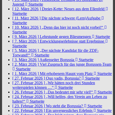
Jugend
Startseite
[ 12. März 2026 ]
Dreier-Kette: Neues aus dem Ellenfeld
Startseite
[ 11. März 2026 ]
Die nächste schwere (Lern)Aufgabe
Startseite
[ 10. März 2026 ]
„Denn das hier ist noch nicht vorbei!“
Startseite
[ 9. März 2026 ]
Lehrstunde gegen Bliesmengen
Startseite
[ 7. März 2026 ]
Entwicklungserlebnisse statt Ergebnisse
Startseite
[ 5. März 2026 ]
„Der nächste Kandidat für die ZDF-
Torwand!“
Startseite
[ 3. März 2026 ]
Außenseiter Borussia
Startseite
[ 2. März 2026 ]
Viel Zuspruch für das junge Borussen-Team
Startseite
[ 1. März 2026 ]
Mit erhobenem Haupt vom Platz
Startseite
[ 27. Februar 2026 ]
Quo vadis, Borussia?
Startseite
[ 27. Februar 2026 ]
„Wir hätten noch drei Stunden
weiterspielen können …“
Startseite
[ 26. Februar 2026 ]
„Das bedeutet mir sehr viel!“
Startseite
[ 24. Februar 2026 ]
„Will helfen, den Verein am Leben zu
halten!“
Startseite
[ 23. Februar 2026 ]
Wo steht die Borussia?
Startseite
[ 22. Februar 2026 ]
Ein unvergessliches Erlebnis
Startseite