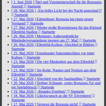
[ 1. Juni 2026 ]
Titel und Vizemeisterschaft für die Borussen-
Jugend!
Startseite
[ 28. Mai 2026 ]
„Ein helles Licht bei der Nacht angezünd´t“
Startseite
[ 27. Mai 2026 ]
Eilmeldung: Borussia hat einen neuen
Vorstand!
Startseite
[ 27. Mai 2026 ]
Wieder große Begeisterung für das Kleinod
Ellenfeld-Stadion
Startseite
[ 26. Mai 2026 ]
Memento: Außerordentliche
Mitgliederversammlung morgen am 27. Mai!
Startseite
[ 26. Mai 2026 ]
Ellenfeld-Kulisse: Abschied in Bildern
Startseite
[ 25. Mai 2026 ]
Emotionaler Saisonabschluss vor guter
Kulisse
Startseite
[ 23. Mai 2026 ]
Die vier Musketiere aus dem Ellenfeld
Startseite
[ 23. Mai 2026 ]
3er-Kette: Namen und Notizen aus dem
Ellenfeld
Startseite
[ 22. Mai 2026 ]
Abschied von der Saarlandliga
Startseite
[ 20. Mai 2026 ]
Deftige Schlappe, erstes Borussen-Tor und
ein Spielabbruch
Startseite
[ 19. Mai 2026 ]
„Brutales Ergebnis“
Startseite
[ 18. Mai 2026 ]
Glückwunsch an die SV Elversberg!
Startseite
[ 17. Mai 2026 ]
Vergesst die Borussia nicht!
Startseite