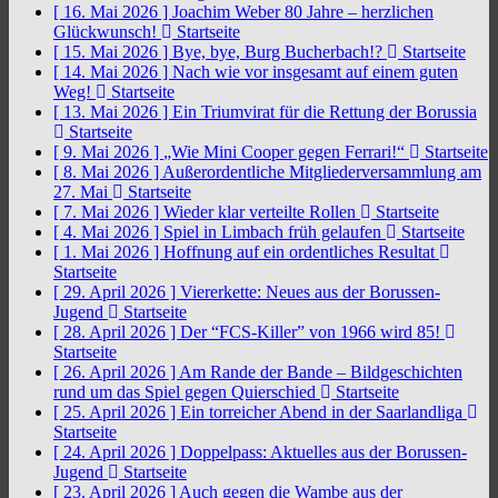
[ 16. Mai 2026 ]
Joachim Weber 80 Jahre – herzlichen
Glückwunsch!
Startseite
[ 15. Mai 2026 ]
Bye, bye, Burg Bucherbach!?
Startseite
[ 14. Mai 2026 ]
Nach wie vor insgesamt auf einem guten
Weg!
Startseite
[ 13. Mai 2026 ]
Ein Triumvirat für die Rettung der Borussia
Startseite
[ 9. Mai 2026 ]
„Wie Mini Cooper gegen Ferrari!“
Startseite
[ 8. Mai 2026 ]
Außerordentliche Mitgliederversammlung am
27. Mai
Startseite
[ 7. Mai 2026 ]
Wieder klar verteilte Rollen
Startseite
[ 4. Mai 2026 ]
Spiel in Limbach früh gelaufen
Startseite
[ 1. Mai 2026 ]
Hoffnung auf ein ordentliches Resultat
Startseite
[ 29. April 2026 ]
Viererkette: Neues aus der Borussen-
Jugend
Startseite
[ 28. April 2026 ]
Der “FCS-Killer” von 1966 wird 85!
Startseite
[ 26. April 2026 ]
Am Rande der Bande – Bildgeschichten
rund um das Spiel gegen Quierschied
Startseite
[ 25. April 2026 ]
Ein torreicher Abend in der Saarlandliga
Startseite
[ 24. April 2026 ]
Doppelpass: Aktuelles aus der Borussen-
Jugend
Startseite
[ 23. April 2026 ]
Auch gegen die Wambe aus der