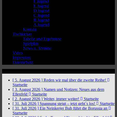
F Jugend
E Jugend
D Jugend
C Jugend
B Jugend
A Jugend
Kontakt
Tischkicker
Tabelle und Ergebnisse
Spielplan
News u. Termine
Video
Impressum
Datenschutz
News Ticker
[ 5. August 2026 ]
Reden wir mal über die zweite Reihe!
Startseite
[ 3. August 2026 ]
Namen und Notizen: Neues aus dem
Ellenfeld
Startseite
[ 2. August 2026 ]
Weiter, immer weiter!
Startseite
[ 31. Juli 2026 ]
Spannung steigt – jetzt geht´s los!
Startseite
[ 31. Juli 2026 ]
Ein Neinkerjer Bub führt die Borussia an
Startseite