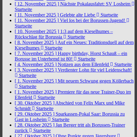
[ 12. November 2025 ]
Nächste Pokalausfahrt: SV Losheim
Startseite
[ 11. November 2025 ]
Gelebte alte Liebe
Startseite
[ 11. November 2025 ]
Viel los bei der Borussen-Jugend!
Startseite
[ 10. November 2025 ]
1:3 auf dem Kieselhumes –
Rückschlag für Borussia
Startseite
[ 8. November 2025 ]
Auf ein Neues: Traditionsduell auf dem
Kieselhumes
Startseite
[ 7. November 2025 ]
Happy birthday, Horst Schauß – ein
Borusse im Unterhemd ist 80!
Startseite
[ 4. November 2025 ]
Notizen aus dem Ellenfeld
Startseite
[ 3. November 2025 ]
Verdienter Lohn für viel Leidenschaft!
Startseite
[ 1. November 2025 ]
Mit neuem Schwung gegen Köllerbach
Startseite
[ 1. November 2025 ]
Premiere für das neue Trainer-Duo im
Ellenfeld
Startseite
[ 30. Oktober 2025 ]
Abschied von Felix Marx und Mike
Schmidt
Startseite
[ 29. Oktober 2025 ]
Sparkassen-Pokal Saar: Borussia zu
Gast in Losheim
Startseite
[ 28. Oktober 2025 ]
Jan Berger tritt als Borussen-Trainer
zurück
Startseite
[ 27. Oktober 2025 ]
Ohne Punkte gegen Jägersburg