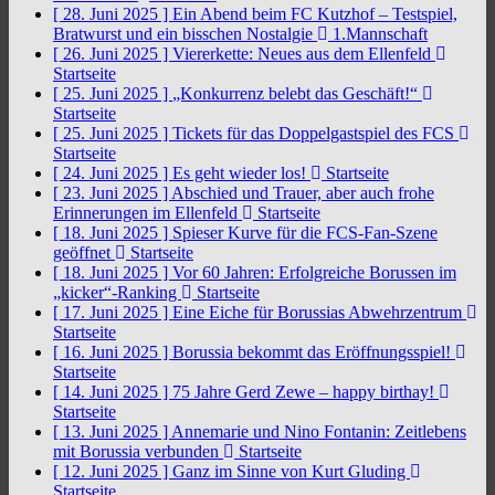
[ 28. Juni 2025 ]
Ein Abend beim FC Kutzhof – Testspiel,
Bratwurst und ein bisschen Nostalgie
1.Mannschaft
[ 26. Juni 2025 ]
Viererkette: Neues aus dem Ellenfeld
Startseite
[ 25. Juni 2025 ]
„Konkurrenz belebt das Geschäft!“
Startseite
[ 25. Juni 2025 ]
Tickets für das Doppelgastspiel des FCS
Startseite
[ 24. Juni 2025 ]
Es geht wieder los!
Startseite
[ 23. Juni 2025 ]
Abschied und Trauer, aber auch frohe
Erinnerungen im Ellenfeld
Startseite
[ 18. Juni 2025 ]
Spieser Kurve für die FCS-Fan-Szene
geöffnet
Startseite
[ 18. Juni 2025 ]
Vor 60 Jahren: Erfolgreiche Borussen im
„kicker“-Ranking
Startseite
[ 17. Juni 2025 ]
Eine Eiche für Borussias Abwehrzentrum
Startseite
[ 16. Juni 2025 ]
Borussia bekommt das Eröffnungsspiel!
Startseite
[ 14. Juni 2025 ]
75 Jahre Gerd Zewe – happy birthay!
Startseite
[ 13. Juni 2025 ]
Annemarie und Nino Fontanin: Zeitlebens
mit Borussia verbunden
Startseite
[ 12. Juni 2025 ]
Ganz im Sinne von Kurt Gluding
Startseite