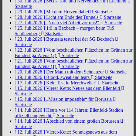
[ 30. Juli 2026 ]
Sechs Tore und Nervenkitzel im Ellenfeld
Startseite
[ 29. Juli 2026 ]
Mit dem Herzen dabei
Startseite
[ 28. Juli 2026 ]
Licht am Ende des Tunnels
Startseite
[ 27. Juli 2026 ]
„Noch viel Arbeit vor uns!“
Startseite
[ 25. Juli 2026 ]
1:0 in Bexbach – morgen beim TuS
Schönenberg
Startseite
[ 23. Juli 2026 ]
Borussia testet bei der SG Bexbach
Startseite
[ 22. Juli 2026 ]
Vom beschaulichen Plätzchen im Grünen zur
Bundesliga-Arena (2)
Startseite
[ 21. Juli 2026 ]
Vom beschaulichen Plätzchen im Grünen zur
Bundesliga-Arena (1)
Startseite
[ 20. Juli 2026 ]
Der Mann mit dem Schnauzer
Startseite
[ 19. Juli 2026 ]
Blood, sweat and tears
Startseite
[ 17. Juli 2026 ]
Kein Test in Merchweiler!
Startseite
[ 15. Juli 2026 ]
Vierer-Kette: Neues aus dem Ellenfeld
Startseite
[ 15. Juli 2026 ]
„Mission impossible“ für Borussia
Startseite
[ 14. Juli 2026 ]
Heute vor 114 Jahren: Ellenfeld-Stadion
offiziell eingeweiht
Startseite
[ 14. Juli 2026 ]
Abschied von einem großen Borussen
Startseite
[ 12. Juli 2026 ]
Vierer-Kette: Sonntagsnews aus dem