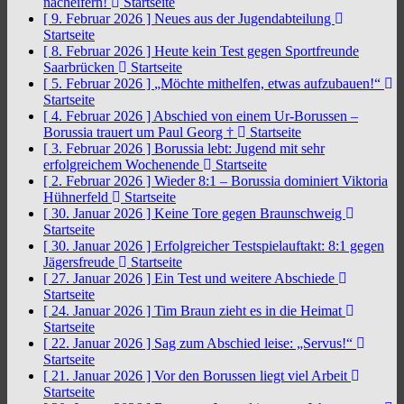
nacheifern!
Startseite
[ 9. Februar 2026 ]
Neues aus der Jugendabteilung
Startseite
[ 8. Februar 2026 ]
Heute kein Test gegen Sportfreunde
Saarbrücken
Startseite
[ 5. Februar 2026 ]
„Möchte mithelfen, etwas aufzubauen!“
Startseite
[ 4. Februar 2026 ]
Abschied von einem Ur-Borussen –
Borussia trauert um Paul Georg †
Startseite
[ 3. Februar 2026 ]
Borussia lebt: Jugend mit sehr
erfolgreichem Wochenende
Startseite
[ 2. Februar 2026 ]
Wieder 8:1 – Borussia dominiert Viktoria
Hühnerfeld
Startseite
[ 30. Januar 2026 ]
Keine Tore gegen Braunschweig
Startseite
[ 30. Januar 2026 ]
Erfolgreicher Testspielauftakt: 8:1 gegen
Jägersfreude
Startseite
[ 27. Januar 2026 ]
Ein Test und weitere Abschiede
Startseite
[ 24. Januar 2026 ]
Tim Braun zieht es in die Heimat
Startseite
[ 22. Januar 2026 ]
Sag zum Abschied leise: „Servus!“
Startseite
[ 21. Januar 2026 ]
Vor den Borussen liegt viel Arbeit
Startseite