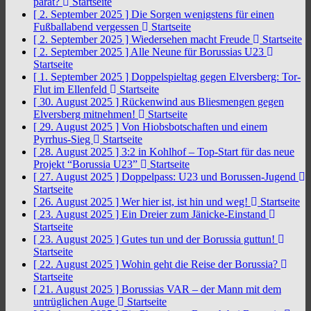
parat?
Startseite
[ 2. September 2025 ]
Die Sorgen wenigstens für einen
Fußballabend vergessen
Startseite
[ 2. September 2025 ]
Wiedersehen macht Freude
Startseite
[ 2. September 2025 ]
Alle Neune für Borussias U23
Startseite
[ 1. September 2025 ]
Doppelspieltag gegen Elversberg: Tor-
Flut im Ellenfeld
Startseite
[ 30. August 2025 ]
Rückenwind aus Bliesmengen gegen
Elversberg mitnehmen!
Startseite
[ 29. August 2025 ]
Von Hiobsbotschaften und einem
Pyrrhus-Sieg
Startseite
[ 28. August 2025 ]
3:2 in Kohlhof – Top-Start für das neue
Projekt “Borussia U23”
Startseite
[ 27. August 2025 ]
Doppelpass: U23 und Borussen-Jugend
Startseite
[ 26. August 2025 ]
Wer hier ist, ist hin und weg!
Startseite
[ 23. August 2025 ]
Ein Dreier zum Jänicke-Einstand
Startseite
[ 23. August 2025 ]
Gutes tun und der Borussia guttun!
Startseite
[ 22. August 2025 ]
Wohin geht die Reise der Borussia?
Startseite
[ 21. August 2025 ]
Borussias VAR – der Mann mit dem
untrüglichen Auge
Startseite