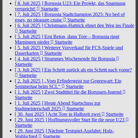
[ 8. Juli 2025 ]
Borussia U23: Ein Projekt, das Spannung
verspricht!
Startseite
[ 7. Juli 2025 ]
Borussia Stadtchampion 2025: No bed of
roses, no pleasure cruise
Startseite
[ 6. Juli 2025 ]
Christmann-Hattrick ebnet den Weg ins Finale
Startseite
[ 5. Juli 2025 ]
Erst Beton, dann Tore – Borussia ringt
Marpingen nieder
Startseite
[ 5. Juli 2025 ]
Weiterer Vorverkauf für FCS-Spiele und
Dauerkarten
Startseite
[ 4. Juli 2025 ]
Strammes Wochenende für Borussia
Startseite
[ 3. Juli 2025 ]
Ein Schritt zurück als ein Schritt nach vorne?
Startseite
[ 2. Juli 2025 ]
„Vom Erfindergeist zur Gegenwart: Ein
Sommertag beim SCL“
Startseite
[ 1. Juli 2025 ]
Zwei Stadttitel für die Borussen-Jugend
Startseite
[ 1. Juli 2025 ]
Heute Abend Startschuss zur
Stadtmeisterschaft 2025
Startseite
[ 30. Juni 2025 ]
Acht Tore in Halbzeit zwei
Startseite
[ 29. Juni 2025 ]
Hoffnungsvoller Start für die neue U23
Startseite
[ 29. Juni 2025 ]
Nächste Testspiel-Ausfahrt: Holz-
Wahlschied
Startseite