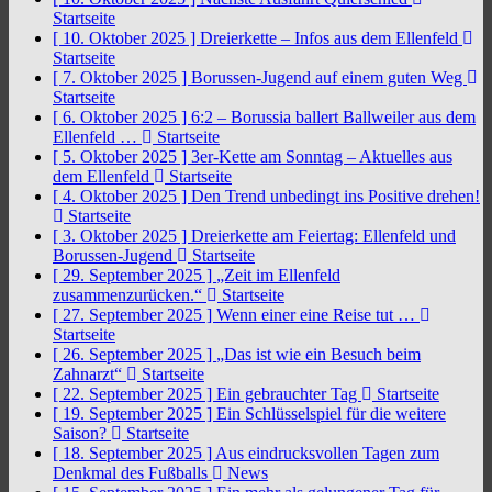
Startseite
[ 10. Oktober 2025 ]
Dreierkette – Infos aus dem Ellenfeld
Startseite
[ 7. Oktober 2025 ]
Borussen-Jugend auf einem guten Weg
Startseite
[ 6. Oktober 2025 ]
6:2 – Borussia ballert Ballweiler aus dem
Ellenfeld …
Startseite
[ 5. Oktober 2025 ]
3er-Kette am Sonntag – Aktuelles aus
dem Ellenfeld
Startseite
[ 4. Oktober 2025 ]
Den Trend unbedingt ins Positive drehen!
Startseite
[ 3. Oktober 2025 ]
Dreierkette am Feiertag: Ellenfeld und
Borussen-Jugend
Startseite
[ 29. September 2025 ]
„Zeit im Ellenfeld
zusammenzurücken.“
Startseite
[ 27. September 2025 ]
Wenn einer eine Reise tut …
Startseite
[ 26. September 2025 ]
„Das ist wie ein Besuch beim
Zahnarzt“
Startseite
[ 22. September 2025 ]
Ein gebrauchter Tag
Startseite
[ 19. September 2025 ]
Ein Schlüsselspiel für die weitere
Saison?
Startseite
[ 18. September 2025 ]
Aus eindrucksvollen Tagen zum
Denkmal des Fußballs
News