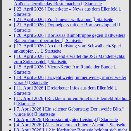
Außenseiterrolle das Beste machen
Startseite
[ 22. April 2026 ]
Dreierkette – News aus dem Ellenfeld
Startseite
[ 21. April 2026 ]
You´ll never walk alone
Startseite
[ 21. April 2026 ]
Doppelpass mit der Borussen-Jugend
Startseite
[ 20. April 2026 ]
Borussias Rumpftruppe gegen Ballweilers
Ballermänner überfordert
Startseite
[ 17. April 2026 ]
An die Leistung vom Schwalbach-Spiel
anknüpfen …
Startseite
[ 16. April 2026 ]
C-Jugend erwartet die JSG Mandelbachtal
zum Spitzenspiel
Startseite
[ 15. April 2026 ]
Vierer-Kette: Am Rande der Bande
Startseite
[ 14. April 2026 ]
Es geht weiter, immer weiter, immer weiter
voran!
Startseite
[ 11. April 2026 ]
Dreierkette: Infos aus dem Ellenfeld
Startseite
[ 11. April 2026 ]
Rückkehr für ein Spiel ins Ellenfeld-Stadion
Startseite
[ 7. April 2026 ]
Ein seltener Geburtstag: Der „weiße Blitz“
wurde 90!
Startseite
[ 6. April 2026 ]
Borussia mit guter Leistung
Startseite
[ 4. April 2026 ]
Alles in allem ein bitterer Abend
Startseite
[ 3. April 2026 ]
1:2 in Karlsruhe: Borussia belohnt sich nicht