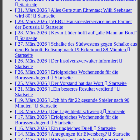
Startseite
[ 31. März 2026 ]
Alles Gute zum Ehrentag: Willi Seebauer
wird 80!
Startseite
[ 29. März 2026 ]
VEBU Hausmeisterservice neuer Partner
der Borussia
Startseite
[ 28. März 2026 ]
Kevin Lüder hofft auf „alle Mann an Bord“
Startseite
[ 27. März 2026 ]
Schalke des Südwestens gegen Schalke aus
dem Ruhrpott: Erlösung nach 19 Ecken und 88 Minuten
Startseite
[ 26. März 2026 ]
Der Insolvenzverwalter informiert
Startseite
[ 26. März 2026 ]
Erfolgreiches Wochenende für die
Borussen-Jugend
Startseite
[ 25. März 2026 ]
Der Vorstand hat das Wort
Startseite
[ 21. März 2026 ]
„Ein besseres Resultat verdient!“
Startseite
[ 19. März 2026 ]
„Ich bin für 22 gesunde Spieler nach 90
Minuten“
Startseite
[ 18. März 2026 ]
Die Lage bleibt schwierig
Startseite
[ 17. März 2026 ]
Erfolgreiches Wochenende für die
Borussen-Jugend
Startseite
[ 16. März 2026 ]
Ein ungleiches Duell
Startseite
[ 14. März 2026 ]
Anregungen für Elversberg?
Startseite
[ 13. März 2026 ]
Historische Leistung bei Borussias B-