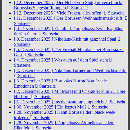
[ 12. Dezember 2025 ]
Der Nebel von Stuttgart verschluckt
Borussias Siegeshoffnungen
Startseite
[ 12. Dezember 2025 ]
Viele Fragen, alles offen!
Startseite
[ 11. Dezember 2025 ]
Der Borussen-Weihnachtsmarkt ruft!
Startseite
[ 9. Dezember 2025 ]
Ellenfeld-Doppelpass: Zwei Kapitäne
dürfen feiern
Startseite
[ 8. Dezember 2025 ]
Nikolaus-Kick mit ganz viel Spaß
Startseite
[ 5. Dezember 2025 ]
Der Fußball-Nikolaus bei Borussia zu
Gast
Startseite
[ 4. Dezember 2025 ]
Was auch auf dem Spiel steht
Startseite
[ 4. Dezember 2025 ]
Nikolaus-Turnier und Weihnachtsmarkt
Startseite
[ 3. Dezember 2025 ]
Borussias Not stößt auf viele
Emotionen
Startseite
[ 2. Dezember 2025 ]
Mit Moral und Charakter zum 2:1 über
Hasborn
Startseite
[ 1. Dezember 2025 ]
Insolvenzantrag eingereicht
Startseite
[ 30. November 2025 ]
Ein letztes Mal?
Startseite
[ 28. November 2025 ]
Kann Borussia der „black week”
trotzen?
Startseite
[ 28. November 2025 ]
Doppelpass: Aktuelles aus dem
Ellenfeld
Startseite