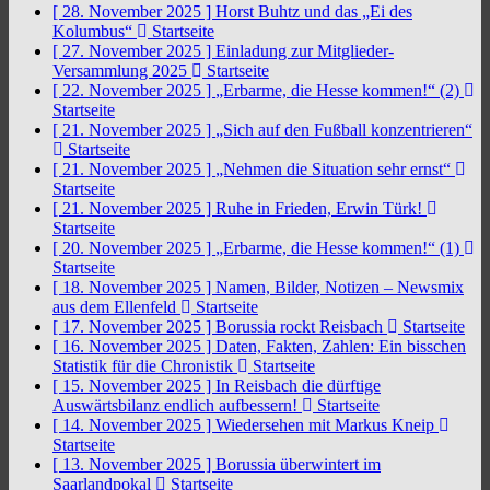
[ 28. November 2025 ]
Horst Buhtz und das „Ei des
Kolumbus“
Startseite
[ 27. November 2025 ]
Einladung zur Mitglieder-
Versammlung 2025
Startseite
[ 22. November 2025 ]
„Erbarme, die Hesse kommen!“ (2)
Startseite
[ 21. November 2025 ]
„Sich auf den Fußball konzentrieren“
Startseite
[ 21. November 2025 ]
„Nehmen die Situation sehr ernst“
Startseite
[ 21. November 2025 ]
Ruhe in Frieden, Erwin Türk!
Startseite
[ 20. November 2025 ]
„Erbarme, die Hesse kommen!“ (1)
Startseite
[ 18. November 2025 ]
Namen, Bilder, Notizen – Newsmix
aus dem Ellenfeld
Startseite
[ 17. November 2025 ]
Borussia rockt Reisbach
Startseite
[ 16. November 2025 ]
Daten, Fakten, Zahlen: Ein bisschen
Statistik für die Chronistik
Startseite
[ 15. November 2025 ]
In Reisbach die dürftige
Auswärtsbilanz endlich aufbessern!
Startseite
[ 14. November 2025 ]
Wiedersehen mit Markus Kneip
Startseite
[ 13. November 2025 ]
Borussia überwintert im
Saarlandpokal
Startseite