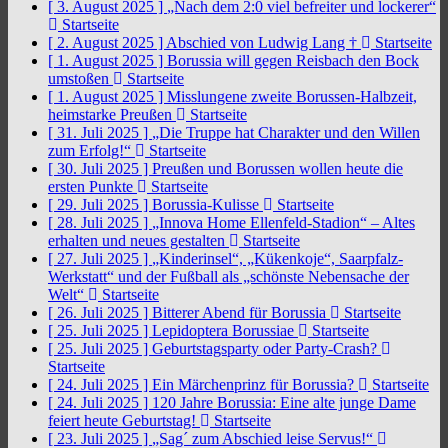
[ 3. August 2025 ]
„Nach dem 2:0 viel befreiter und lockerer“
Startseite
[ 2. August 2025 ]
Abschied von Ludwig Lang †
Startseite
[ 1. August 2025 ]
Borussia will gegen Reisbach den Bock
umstoßen
Startseite
[ 1. August 2025 ]
Misslungene zweite Borussen-Halbzeit,
heimstarke Preußen
Startseite
[ 31. Juli 2025 ]
„Die Truppe hat Charakter und den Willen
zum Erfolg!“
Startseite
[ 30. Juli 2025 ]
Preußen und Borussen wollen heute die
ersten Punkte
Startseite
[ 29. Juli 2025 ]
Borussia-Kulisse
Startseite
[ 28. Juli 2025 ]
„Innova Home Ellenfeld-Stadion“ – Altes
erhalten und neues gestalten
Startseite
[ 27. Juli 2025 ]
„Kinderinsel“, „Kükenkoje“, Saarpfalz-
Werkstatt“ und der Fußball als „schönste Nebensache der
Welt“
Startseite
[ 26. Juli 2025 ]
Bitterer Abend für Borussia
Startseite
[ 25. Juli 2025 ]
Lepidoptera Borussiae
Startseite
[ 25. Juli 2025 ]
Geburtstagsparty oder Party-Crash?
Startseite
[ 24. Juli 2025 ]
Ein Märchenprinz für Borussia?
Startseite
[ 24. Juli 2025 ]
120 Jahre Borussia: Eine alte junge Dame
feiert heute Geburtstag!
Startseite
[ 23. Juli 2025 ]
„Sag´ zum Abschied leise Servus!“