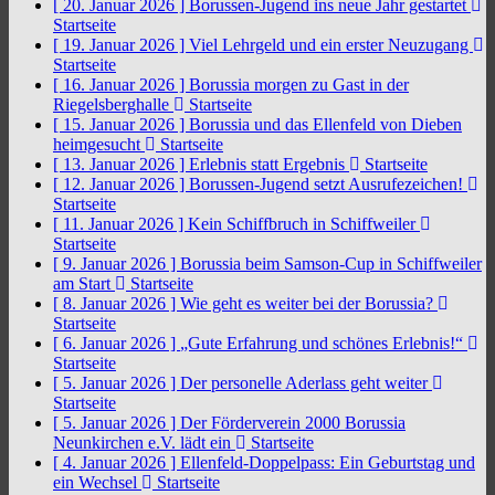
[ 20. Januar 2026 ]
Borussen-Jugend ins neue Jahr gestartet
Startseite
[ 19. Januar 2026 ]
Viel Lehrgeld und ein erster Neuzugang
Startseite
[ 16. Januar 2026 ]
Borussia morgen zu Gast in der
Riegelsberghalle
Startseite
[ 15. Januar 2026 ]
Borussia und das Ellenfeld von Dieben
heimgesucht
Startseite
[ 13. Januar 2026 ]
Erlebnis statt Ergebnis
Startseite
[ 12. Januar 2026 ]
Borussen-Jugend setzt Ausrufezeichen!
Startseite
[ 11. Januar 2026 ]
Kein Schiffbruch in Schiffweiler
Startseite
[ 9. Januar 2026 ]
Borussia beim Samson-Cup in Schiffweiler
am Start
Startseite
[ 8. Januar 2026 ]
Wie geht es weiter bei der Borussia?
Startseite
[ 6. Januar 2026 ]
„Gute Erfahrung und schönes Erlebnis!“
Startseite
[ 5. Januar 2026 ]
Der personelle Aderlass geht weiter
Startseite
[ 5. Januar 2026 ]
Der Förderverein 2000 Borussia
Neunkirchen e.V. lädt ein
Startseite
[ 4. Januar 2026 ]
Ellenfeld-Doppelpass: Ein Geburtstag und
ein Wechsel
Startseite