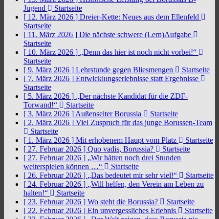
Jugend
Startseite
[ 12. März 2026 ]
Dreier-Kette: Neues aus dem Ellenfeld
Startseite
[ 11. März 2026 ]
Die nächste schwere (Lern)Aufgabe
Startseite
[ 10. März 2026 ]
„Denn das hier ist noch nicht vorbei!“
Startseite
[ 9. März 2026 ]
Lehrstunde gegen Bliesmengen
Startseite
[ 7. März 2026 ]
Entwicklungserlebnisse statt Ergebnisse
Startseite
[ 5. März 2026 ]
„Der nächste Kandidat für die ZDF-
Torwand!“
Startseite
[ 3. März 2026 ]
Außenseiter Borussia
Startseite
[ 2. März 2026 ]
Viel Zuspruch für das junge Borussen-Team
Startseite
[ 1. März 2026 ]
Mit erhobenem Haupt vom Platz
Startseite
[ 27. Februar 2026 ]
Quo vadis, Borussia?
Startseite
[ 27. Februar 2026 ]
„Wir hätten noch drei Stunden
weiterspielen können …“
Startseite
[ 26. Februar 2026 ]
„Das bedeutet mir sehr viel!“
Startseite
[ 24. Februar 2026 ]
„Will helfen, den Verein am Leben zu
halten!“
Startseite
[ 23. Februar 2026 ]
Wo steht die Borussia?
Startseite
[ 22. Februar 2026 ]
Ein unvergessliches Erlebnis
Startseite