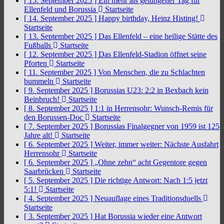
[ 15. September 2025 ]
Ein mehr als gelungener Tag für
Ellenfeld und Borussia
Startseite
[ 14. September 2025 ]
Happy birthday, Heinz Histing!
Startseite
[ 13. September 2025 ]
Das Ellenfeld – eine heilige Stätte des
Fußballs
Startseite
[ 12. September 2025 ]
Das Ellenfeld-Stadion öffnet seine
Pforten
Startseite
[ 11. September 2025 ]
Von Menschen, die zu Schlachten
bummeln
Startseite
[ 9. September 2025 ]
Borussias U23: 2:2 in Bexbach kein
Beinbruch!
Startseite
[ 8. September 2025 ]
1:1 in Herrensohr: Wunsch-Remis für
den Borussen-Doc
Startseite
[ 7. September 2025 ]
Borussias Finalgegner von 1959 ist 125
Jahre alt!
Startseite
[ 6. September 2025 ]
Weiter, immer weiter: Nächste Ausfahrt
Herrensohr
Startseite
[ 6. September 2025 ]
„Ohne zehn“ acht Gegentore gegen
Saarbrücken
Startseite
[ 5. September 2025 ]
Die richtige Antwort: Nach 1:5 jetzt
5:1!
Startseite
[ 4. September 2025 ]
Neuauflage eines Traditionsduells
Startseite
[ 3. September 2025 ]
Hat Borussia wieder eine Antwort