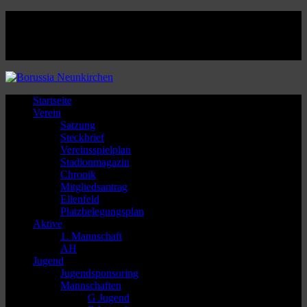
Facebook
Twitter
Instagram
Youtube
Startseite
Verein
Satzung
Steckbrief
Vereinsspielplan
Stadionmagazin
Chronik
Mitgliedsantrag
Ellenfeld
Platzbelegungsplan
Aktive
1. Mannschaft
AH
Jugend
Jugendsponsoring
Mannschaften
G Jugend