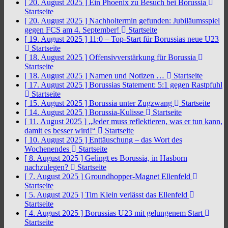
[ 20. August 2025 ]
Ein Phoenix zu Besuch bei Borussia
Startseite
[ 20. August 2025 ]
Nachholtermin gefunden: Jubiläumsspiel
gegen FCS am 4. September!
Startseite
[ 19. August 2025 ]
11:0 – Top-Start für Borussias neue U23
Startseite
[ 18. August 2025 ]
Offensivverstärkung für Borussia
Startseite
[ 18. August 2025 ]
Namen und Notizen …
Startseite
[ 17. August 2025 ]
Borussias Statement: 5:1 gegen Rastpfuhl
Startseite
[ 15. August 2025 ]
Borussia unter Zugzwang
Startseite
[ 14. August 2025 ]
Borussia-Kulisse
Startseite
[ 11. August 2025 ]
„Jeder muss reflektieren, was er tun kann,
damit es besser wird!“
Startseite
[ 10. August 2025 ]
Enttäuschung – das Wort des
Wochenendes
Startseite
[ 8. August 2025 ]
Gelingt es Borussia, in Hasborn
nachzulegen?
Startseite
[ 7. August 2025 ]
Groundhopper-Magnet Ellenfeld
Startseite
[ 5. August 2025 ]
Tim Klein verlässt das Ellenfeld
Startseite
[ 4. August 2025 ]
Borussias U23 mit gelungenem Start
Startseite