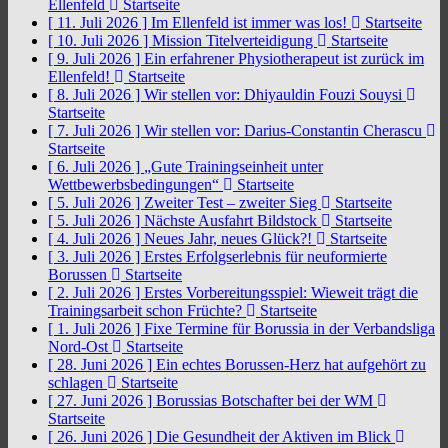
Ellenfeld
Startseite
[ 11. Juli 2026 ]
Im Ellenfeld ist immer was los!
Startseite
[ 10. Juli 2026 ]
Mission Titelverteidigung
Startseite
[ 9. Juli 2026 ]
Ein erfahrener Physiotherapeut ist zurück im
Ellenfeld!
Startseite
[ 8. Juli 2026 ]
Wir stellen vor: Dhiyauldin Fouzi Souysi
Startseite
[ 7. Juli 2026 ]
Wir stellen vor: Darius-Constantin Cherascu
Startseite
[ 6. Juli 2026 ]
„Gute Trainingseinheit unter
Wettbewerbsbedingungen“
Startseite
[ 5. Juli 2026 ]
Zweiter Test – zweiter Sieg
Startseite
[ 5. Juli 2026 ]
Nächste Ausfahrt Bildstock
Startseite
[ 4. Juli 2026 ]
Neues Jahr, neues Glück?!
Startseite
[ 3. Juli 2026 ]
Erstes Erfolgserlebnis für neuformierte
Borussen
Startseite
[ 2. Juli 2026 ]
Erstes Vorbereitungsspiel: Wieweit trägt die
Trainingsarbeit schon Früchte?
Startseite
[ 1. Juli 2026 ]
Fixe Termine für Borussia in der Verbandsliga
Nord-Ost
Startseite
[ 28. Juni 2026 ]
Ein echtes Borussen-Herz hat aufgehört zu
schlagen
Startseite
[ 27. Juni 2026 ]
Borussias Botschafter bei der WM
Startseite
[ 26. Juni 2026 ]
Die Gesundheit der Aktiven im Blick