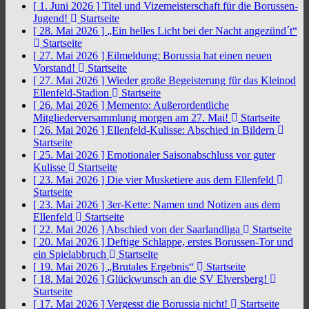
[ 1. Juni 2026 ]
Titel und Vizemeisterschaft für die Borussen-
Jugend!
Startseite
[ 28. Mai 2026 ]
„Ein helles Licht bei der Nacht angezünd´t“
Startseite
[ 27. Mai 2026 ]
Eilmeldung: Borussia hat einen neuen
Vorstand!
Startseite
[ 27. Mai 2026 ]
Wieder große Begeisterung für das Kleinod
Ellenfeld-Stadion
Startseite
[ 26. Mai 2026 ]
Memento: Außerordentliche
Mitgliederversammlung morgen am 27. Mai!
Startseite
[ 26. Mai 2026 ]
Ellenfeld-Kulisse: Abschied in Bildern
Startseite
[ 25. Mai 2026 ]
Emotionaler Saisonabschluss vor guter
Kulisse
Startseite
[ 23. Mai 2026 ]
Die vier Musketiere aus dem Ellenfeld
Startseite
[ 23. Mai 2026 ]
3er-Kette: Namen und Notizen aus dem
Ellenfeld
Startseite
[ 22. Mai 2026 ]
Abschied von der Saarlandliga
Startseite
[ 20. Mai 2026 ]
Deftige Schlappe, erstes Borussen-Tor und
ein Spielabbruch
Startseite
[ 19. Mai 2026 ]
„Brutales Ergebnis“
Startseite
[ 18. Mai 2026 ]
Glückwunsch an die SV Elversberg!
Startseite
[ 17. Mai 2026 ]
Vergesst die Borussia nicht!
Startseite