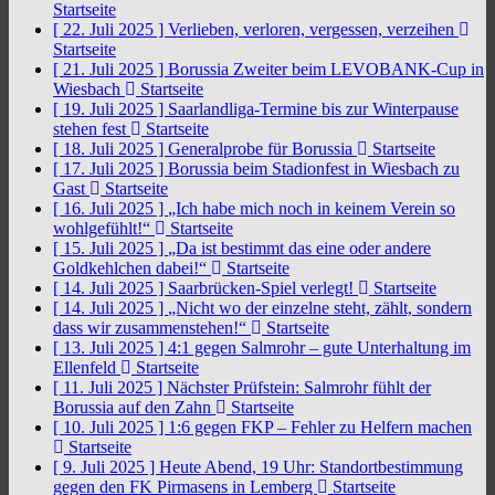
Startseite
[ 22. Juli 2025 ]
Verlieben, verloren, vergessen, verzeihen
Startseite
[ 21. Juli 2025 ]
Borussia Zweiter beim LEVOBANK-Cup in
Wiesbach
Startseite
[ 19. Juli 2025 ]
Saarlandliga-Termine bis zur Winterpause
stehen fest
Startseite
[ 18. Juli 2025 ]
Generalprobe für Borussia
Startseite
[ 17. Juli 2025 ]
Borussia beim Stadionfest in Wiesbach zu
Gast
Startseite
[ 16. Juli 2025 ]
„Ich habe mich noch in keinem Verein so
wohlgefühlt!“
Startseite
[ 15. Juli 2025 ]
„Da ist bestimmt das eine oder andere
Goldkehlchen dabei!“
Startseite
[ 14. Juli 2025 ]
Saarbrücken-Spiel verlegt!
Startseite
[ 14. Juli 2025 ]
„Nicht wo der einzelne steht, zählt, sondern
dass wir zusammenstehen!“
Startseite
[ 13. Juli 2025 ]
4:1 gegen Salmrohr – gute Unterhaltung im
Ellenfeld
Startseite
[ 11. Juli 2025 ]
Nächster Prüfstein: Salmrohr fühlt der
Borussia auf den Zahn
Startseite
[ 10. Juli 2025 ]
1:6 gegen FKP – Fehler zu Helfern machen
Startseite
[ 9. Juli 2025 ]
Heute Abend, 19 Uhr: Standortbestimmung
gegen den FK Pirmasens in Lemberg
Startseite