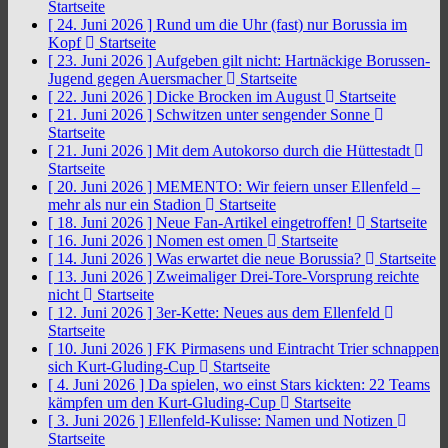
Startseite
[ 24. Juni 2026 ]
Rund um die Uhr (fast) nur Borussia im
Kopf
Startseite
[ 23. Juni 2026 ]
Aufgeben gilt nicht: Hartnäckige Borussen-
Jugend gegen Auersmacher
Startseite
[ 22. Juni 2026 ]
Dicke Brocken im August
Startseite
[ 21. Juni 2026 ]
Schwitzen unter sengender Sonne
Startseite
[ 21. Juni 2026 ]
Mit dem Autokorso durch die Hüttestadt
Startseite
[ 20. Juni 2026 ]
MEMENTO: Wir feiern unser Ellenfeld –
mehr als nur ein Stadion
Startseite
[ 18. Juni 2026 ]
Neue Fan-Artikel eingetroffen!
Startseite
[ 16. Juni 2026 ]
Nomen est omen
Startseite
[ 14. Juni 2026 ]
Was erwartet die neue Borussia?
Startseite
[ 13. Juni 2026 ]
Zweimaliger Drei-Tore-Vorsprung reichte
nicht
Startseite
[ 12. Juni 2026 ]
3er-Kette: Neues aus dem Ellenfeld
Startseite
[ 10. Juni 2026 ]
FK Pirmasens und Eintracht Trier schnappen
sich Kurt-Gluding-Cup
Startseite
[ 4. Juni 2026 ]
Da spielen, wo einst Stars kickten: 22 Teams
kämpfen um den Kurt-Gluding-Cup
Startseite
[ 3. Juni 2026 ]
Ellenfeld-Kulisse: Namen und Notizen
Startseite