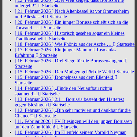
[ 22. Februar 2026 ]
„Der Welt zeigen, dass Borussia nie
untergeht!“
Startseite
[ 21. Februar 2026 ]
Nach Altenkessel ist vor Ommersheim
und Blieskastel
Startseite
[ 20. Februar 2026 ]
Ein junger Borusse schießt sich an die
Torwand …
Startseite
[ 19. Februar 2026 ]
Historisch gesehen sogar ein kleines
Traditionsduell
Startseite
[ 18. Februar 2026 ]
Wie Phönix aus der Asche …
Startseite
[ 17. Februar 2026 ]
Ein junger Mann mit Tasmania-
Erfahrung
Startseite
[ 16. Februar 2026 ]
Drei Siege für die Borussen-Jugend
Startseite
[ 15. Februar 2026 ]
Den Mutigen gehört die Welt
Startseite
[ 15. Februar 2026 ]
Doppelpass aus dem Ellenfeld
Startseite
[ 14. Februar 2026 ]
„Finde den Neuaufbau richtig
spannend!“
Startseite
[ 13. Februar 2026 ]
2:1 – Borussia besteht den Härtetest
gegen Biesingen
Startseite
[ 12. Februar 2026 ]
„Bin sehr motiviert und dankbar für die
Chance!“
Startseite
[ 11. Februar 2026 ]
FV Biesingen will den jungen Borussen
auf den Zahn fühlen!
Startseite
[ 10. Februar 2026 ]
Im Ellenfeld seinem Vorbild Neymar