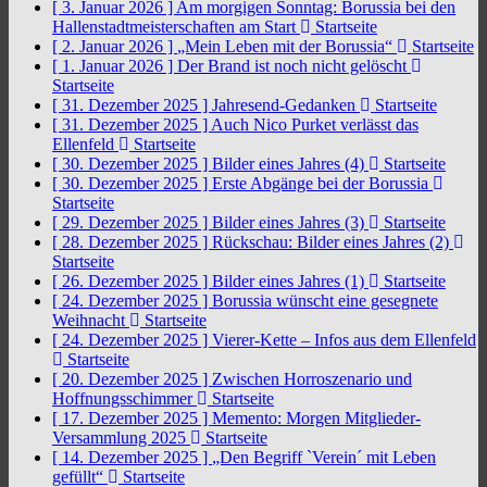
[ 3. Januar 2026 ]
Am morgigen Sonntag: Borussia bei den
Hallenstadtmeisterschaften am Start
Startseite
[ 2. Januar 2026 ]
„Mein Leben mit der Borussia“
Startseite
[ 1. Januar 2026 ]
Der Brand ist noch nicht gelöscht
Startseite
[ 31. Dezember 2025 ]
Jahresend-Gedanken
Startseite
[ 31. Dezember 2025 ]
Auch Nico Purket verlässt das
Ellenfeld
Startseite
[ 30. Dezember 2025 ]
Bilder eines Jahres (4)
Startseite
[ 30. Dezember 2025 ]
Erste Abgänge bei der Borussia
Startseite
[ 29. Dezember 2025 ]
Bilder eines Jahres (3)
Startseite
[ 28. Dezember 2025 ]
Rückschau: Bilder eines Jahres (2)
Startseite
[ 26. Dezember 2025 ]
Bilder eines Jahres (1)
Startseite
[ 24. Dezember 2025 ]
Borussia wünscht eine gesegnete
Weihnacht
Startseite
[ 24. Dezember 2025 ]
Vierer-Kette – Infos aus dem Ellenfeld
Startseite
[ 20. Dezember 2025 ]
Zwischen Horroszenario und
Hoffnungsschimmer
Startseite
[ 17. Dezember 2025 ]
Memento: Morgen Mitglieder-
Versammlung 2025
Startseite
[ 14. Dezember 2025 ]
„Den Begriff `Verein´ mit Leben
gefüllt“
Startseite