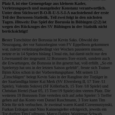
Platz 8, ist eine Gemengelage aus kleinem Kader,
Verletzungspech und mangelnder Konstanz verantwortlich.
Unter dem Stichwort B-O-R-U-S-S-I-A nachstehend der erste
Teil der Borussen-Statistik, Teil zwei folgt in den nächsten
Tagen.
Hinweis:
Das Spiel der Borussia in Bübingen (2:2) ist
wegen des Rückzuges des SV Bübingen in der Statistik nicht
berücksichtigt!
B
ester Torschütze der Borussia ist Kevin Saks. Obwohl der
Neuzugang, der vor Saisonbeginn vom FV Eppelborn gekommen
war, zuletzt verletzungsbedingt vier Wochen pausieren musste,
netzte er in 14 Spielen bislang 13mal ein, hat damit nicht nur den
Löwenanteil der insgesamt 32 Borussen-Tore erzielt, sondern auch
die Erwartungen, die Borussia in ihn gesetzt hat, voll erfüllt. „So ein
Spielertyp hat uns in der letzten Saison gefehlt“, freute sich Trainer
Björn Klos schon in der Vorbereitungsphase. Mit seinen 13
„Einschlägen“ belegt Kevin Saks in der Rangliste der Torjäger in
der Saarlandliga hinter Kai Merk (SV Elversberg II, 17 Tore /11
Spiele), Valentin Solovej (SF Köllerbach, 15 Tore /18 Spiele) und
Christian Hertel (Saar 05, 15 Tore/19 Spiele) den vierten Platz. Die
weiteren 19 Borussen-Tore verteilen sich auf zehn Spieler: 5 Treffer
gehen auf das Konto vom Daniel Ruschmann, 3 Tore kann Tim
Klein für sich verbuchen. Je zweimal waren Kamil Czeremurzynski,
Furkan Erdogan und Nino Kannengießer erfolgreich, jeweils ein
Tor durften Tim Cullmann, Marco Dahler, Waldemar Schwab,