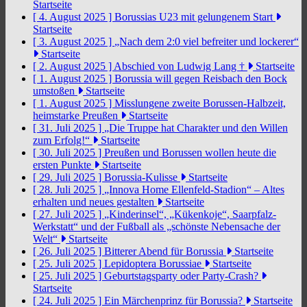
Startseite
[ 4. August 2025 ]
Borussias U23 mit gelungenem Start
Startseite
[ 3. August 2025 ]
„Nach dem 2:0 viel befreiter und lockerer“
Startseite
[ 2. August 2025 ]
Abschied von Ludwig Lang †
Startseite
[ 1. August 2025 ]
Borussia will gegen Reisbach den Bock
umstoßen
Startseite
[ 1. August 2025 ]
Misslungene zweite Borussen-Halbzeit,
heimstarke Preußen
Startseite
[ 31. Juli 2025 ]
„Die Truppe hat Charakter und den Willen
zum Erfolg!“
Startseite
[ 30. Juli 2025 ]
Preußen und Borussen wollen heute die
ersten Punkte
Startseite
[ 29. Juli 2025 ]
Borussia-Kulisse
Startseite
[ 28. Juli 2025 ]
„Innova Home Ellenfeld-Stadion“ – Altes
erhalten und neues gestalten
Startseite
[ 27. Juli 2025 ]
„Kinderinsel“, „Kükenkoje“, Saarpfalz-
Werkstatt“ und der Fußball als „schönste Nebensache der
Welt“
Startseite
[ 26. Juli 2025 ]
Bitterer Abend für Borussia
Startseite
[ 25. Juli 2025 ]
Lepidoptera Borussiae
Startseite
[ 25. Juli 2025 ]
Geburtstagsparty oder Party-Crash?
Startseite
[ 24. Juli 2025 ]
Ein Märchenprinz für Borussia?
Startseite