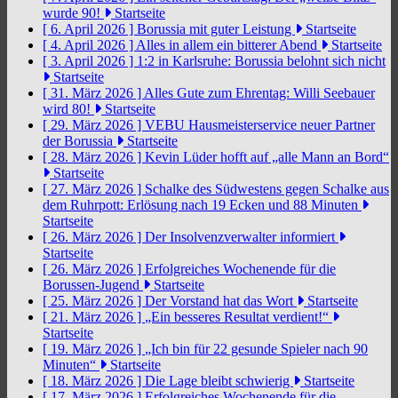
wurde 90!
Startseite
[ 6. April 2026 ]
Borussia mit guter Leistung
Startseite
[ 4. April 2026 ]
Alles in allem ein bitterer Abend
Startseite
[ 3. April 2026 ]
1:2 in Karlsruhe: Borussia belohnt sich nicht
Startseite
[ 31. März 2026 ]
Alles Gute zum Ehrentag: Willi Seebauer
wird 80!
Startseite
[ 29. März 2026 ]
VEBU Hausmeisterservice neuer Partner
der Borussia
Startseite
[ 28. März 2026 ]
Kevin Lüder hofft auf „alle Mann an Bord“
Startseite
[ 27. März 2026 ]
Schalke des Südwestens gegen Schalke aus
dem Ruhrpott: Erlösung nach 19 Ecken und 88 Minuten
Startseite
[ 26. März 2026 ]
Der Insolvenzverwalter informiert
Startseite
[ 26. März 2026 ]
Erfolgreiches Wochenende für die
Borussen-Jugend
Startseite
[ 25. März 2026 ]
Der Vorstand hat das Wort
Startseite
[ 21. März 2026 ]
„Ein besseres Resultat verdient!“
Startseite
[ 19. März 2026 ]
„Ich bin für 22 gesunde Spieler nach 90
Minuten“
Startseite
[ 18. März 2026 ]
Die Lage bleibt schwierig
Startseite
[ 17. März 2026 ]
Erfolgreiches Wochenende für die