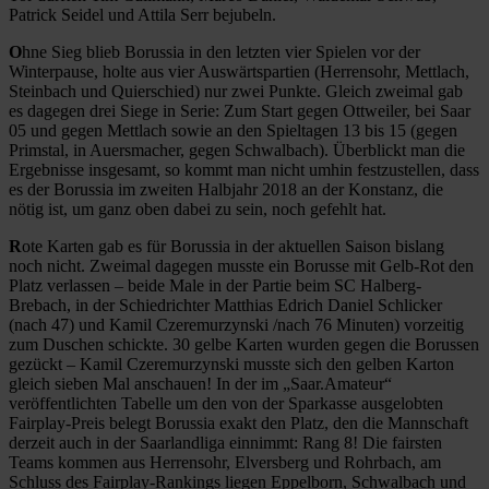
Patrick Seidel und Attila Serr bejubeln.
O
hne Sieg blieb Borussia in den letzten vier Spielen vor der
Winterpause, holte aus vier Auswärtspartien (Herrensohr, Mettlach,
Steinbach und Quierschied) nur zwei Punkte. Gleich zweimal gab
es dagegen drei Siege in Serie: Zum Start gegen Ottweiler, bei Saar
05 und gegen Mettlach sowie an den Spieltagen 13 bis 15 (gegen
Primstal, in Auersmacher, gegen Schwalbach). Überblickt man die
Ergebnisse insgesamt, so kommt man nicht umhin festzustellen, dass
es der Borussia im zweiten Halbjahr 2018 an der Konstanz, die
nötig ist, um ganz oben dabei zu sein, noch gefehlt hat.
R
ote Karten gab es für Borussia in der aktuellen Saison bislang
noch nicht. Zweimal dagegen musste ein Borusse mit Gelb-Rot den
Platz verlassen – beide Male in der Partie beim SC Halberg-
Brebach, in der Schiedrichter Matthias Edrich Daniel Schlicker
(nach 47) und Kamil Czeremurzynski /nach 76 Minuten) vorzeitig
zum Duschen schickte. 30 gelbe Karten wurden gegen die Borussen
gezückt – Kamil Czeremurzynski musste sich den gelben Karton
gleich sieben Mal anschauen! In der im „Saar.Amateur“
veröffentlichten Tabelle um den von der Sparkasse ausgelobten
Fairplay-Preis belegt Borussia exakt den Platz, den die Mannschaft
derzeit auch in der Saarlandliga einnimmt: Rang 8! Die fairsten
Teams kommen aus Herrensohr, Elversberg und Rohrbach, am
Schluss des Fairplay-Rankings liegen Eppelborn, Schwalbach und