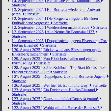
[ 4. September 2025 ]
Neuauflage eines Traditionsduells
Startseite
[ 3. September 2025 ]
Hat Borussia wieder eine Antwort
parat?
Startseite
[ 2. September 2025 ]
Die Sorgen wenigstens für einen
Fußballabend vergessen
Startseite
[ 2. September 2025 ]
Wiedersehen macht Freude
Startseite
[ 2. September 2025 ]
Alle Neune für Borussias U23
Startseite
[ 1. September 2025 ]
Doppelspieltag gegen Elversberg: Tor-
Flut im Ellenfeld
Startseite
[ 30. August 2025 ]
Rückenwind aus Bliesmengen gegen
Elversberg mitnehmen!
Startseite
[ 29. August 2025 ]
Von Hiobsbotschaften und einem
Pyrrhus-Sieg
Startseite
[ 28. August 2025 ]
3:2 in Kohlhof – Top-Start für das neue
Projekt “Borussia U23”
Startseite
[ 27. August 2025 ]
Doppelpass: U23 und Borussen-Jugend
Startseite
[ 26. August 2025 ]
Wer hier ist, ist hin und weg!
Startseite
[ 23. August 2025 ]
Ein Dreier zum Jänicke-Einstand
Startseite
[ 23. August 2025 ]
Gutes tun und der Borussia guttun!
Startseite
[ 22. August 2025 ]
Wohin geht die Reise der Borussia?