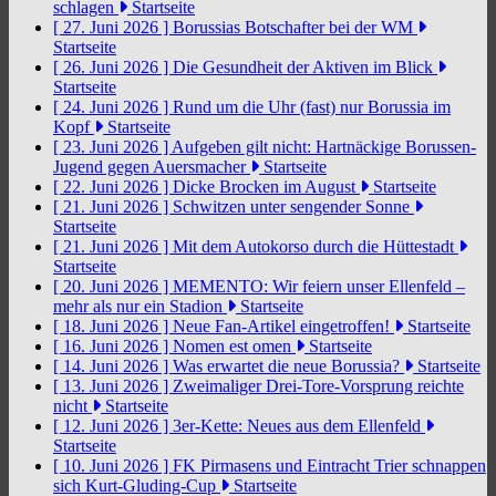
schlagen
Startseite
[ 27. Juni 2026 ]
Borussias Botschafter bei der WM
Startseite
[ 26. Juni 2026 ]
Die Gesundheit der Aktiven im Blick
Startseite
[ 24. Juni 2026 ]
Rund um die Uhr (fast) nur Borussia im
Kopf
Startseite
[ 23. Juni 2026 ]
Aufgeben gilt nicht: Hartnäckige Borussen-
Jugend gegen Auersmacher
Startseite
[ 22. Juni 2026 ]
Dicke Brocken im August
Startseite
[ 21. Juni 2026 ]
Schwitzen unter sengender Sonne
Startseite
[ 21. Juni 2026 ]
Mit dem Autokorso durch die Hüttestadt
Startseite
[ 20. Juni 2026 ]
MEMENTO: Wir feiern unser Ellenfeld –
mehr als nur ein Stadion
Startseite
[ 18. Juni 2026 ]
Neue Fan-Artikel eingetroffen!
Startseite
[ 16. Juni 2026 ]
Nomen est omen
Startseite
[ 14. Juni 2026 ]
Was erwartet die neue Borussia?
Startseite
[ 13. Juni 2026 ]
Zweimaliger Drei-Tore-Vorsprung reichte
nicht
Startseite
[ 12. Juni 2026 ]
3er-Kette: Neues aus dem Ellenfeld
Startseite
[ 10. Juni 2026 ]
FK Pirmasens und Eintracht Trier schnappen
sich Kurt-Gluding-Cup
Startseite