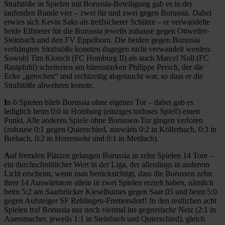
S
trafstöße in Spielen mit Borussia-Beteiligung gab es in der
laufenden Runde vier – zwei für und zwei gegen Borussia. Dabei
erwies sich Kevin Saks als treffsicherer Schütze – er verwandelte
beide Elfmeter für die Borussia jeweils zuhause gegen Ottweiler-
Steinbach und den FV Eppelborn. Die beiden gegen Borussia
verhängten Strafstöße konnten dagegen nicht verwandelt werden:
Sowohl Tim Klotsch (FC Homburg II) als auch Marcel Noll (FC
Rastpfuhl) scheiterten am bärenstarken Philippe Persch, der die
Ecke „gerochen“ und rechtzeitig abgetaucht war, so dass er die
Strafstöße abwehren konnte.
I
n 6 Spielen blieb Borussia ohne eigenes Tor – dabei gab es
lediglich beim 0:0 in Homburg (einziges torloses Spiel!) einen
Punkt. Alle anderen Spiele ohne Borussen-Tor gingen verloren
(zuhause 0:1 gegen Quierschied, auswärts 0:2 in Köllerbach, 0:3 in
Brebach, 0:2 in Herrensohr und 0:1 in Mettlach).
A
uf fremden Plätzen gelangen Borussia in zehn Spielen 14 Tore –
ein durchschnittlicher Wert in der Liga, der allerdings in anderem
Licht erscheint, wenn man berücksichtigt, dass die Borussen zehn
ihrer 14 Auswärtstore allein in zwei Spielen erzielt haben, nämlich
beim 5:2 am Saarbrücker Kieselhumes gegen Saar 05 und beim 5:0
gegen Aufsteiger SF Rehlingen-Fremersdorf! In den restlichen acht
Spielen traf Borussia nur noch viermal ins gegnerische Netz (2:1 in
Auersmacher, jeweils 1:1 in Steinbach und Quierschied), gleich