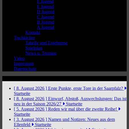
F Jugend
E Jugend
D Jugend
C Jugend
B Jugend
A Jugend
Kontakt
Tischkicker
Tabelle und Ergebnisse
Spielplan
News u. Termine
Video
Impressum
Datenschutz
News Ticker
[ 8. August 2026 ]
Erste Punkte, erste Tore in der Saarpfalz?
Startseite
[ 8. August 2026 ]
Einwurf, Abstoß, Auswechslungen: Das ist
neu in der Saison 2026/27
Startseite
[ 5. August 2026 ]
Reden wir mal über die zweite Reihe!
Startseite
[ 3. August 2026 ]
Namen und Notizen: Neues aus dem
Ellenfeld
Startseite