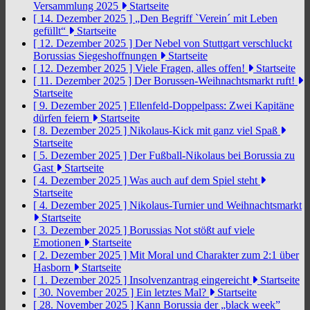
Versammlung 2025
Startseite
[ 14. Dezember 2025 ]
„Den Begriff `Verein´ mit Leben
gefüllt“
Startseite
[ 12. Dezember 2025 ]
Der Nebel von Stuttgart verschluckt
Borussias Siegeshoffnungen
Startseite
[ 12. Dezember 2025 ]
Viele Fragen, alles offen!
Startseite
[ 11. Dezember 2025 ]
Der Borussen-Weihnachtsmarkt ruft!
Startseite
[ 9. Dezember 2025 ]
Ellenfeld-Doppelpass: Zwei Kapitäne
dürfen feiern
Startseite
[ 8. Dezember 2025 ]
Nikolaus-Kick mit ganz viel Spaß
Startseite
[ 5. Dezember 2025 ]
Der Fußball-Nikolaus bei Borussia zu
Gast
Startseite
[ 4. Dezember 2025 ]
Was auch auf dem Spiel steht
Startseite
[ 4. Dezember 2025 ]
Nikolaus-Turnier und Weihnachtsmarkt
Startseite
[ 3. Dezember 2025 ]
Borussias Not stößt auf viele
Emotionen
Startseite
[ 2. Dezember 2025 ]
Mit Moral und Charakter zum 2:1 über
Hasborn
Startseite
[ 1. Dezember 2025 ]
Insolvenzantrag eingereicht
Startseite
[ 30. November 2025 ]
Ein letztes Mal?
Startseite
[ 28. November 2025 ]
Kann Borussia der „black week”