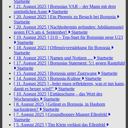
Startseite
[ 21. August 2025 ]
Borussias VAR – der Mann mit dem
untrüglichen Auge
Startseite
[ 20. August 2025 ]
Ein Phoenix zu Besuch bei Borussia
Startseite
[ 20. August 2025 ]
Nachholtermin gefunden: Jubiläumsspiel
gegen FCS am 4. September!
Startseite
[ 19. August 2025 ]
11:0 – Top-Start für Borussias neue U23
Startseite
[ 18. August 2025 ]
Offensivverstärkung für Borussia
Startseite
[ 18. August 2025 ]
Namen und Notizen …
Startseite
[ 17. August 2025 ]
Borussias Statement: 5:1 gegen Rastpfuhl
Startseite
[ 15. August 2025 ]
Borussia unter Zugzwang
Startseite
[ 14. August 2025 ]
Borussia-Kulisse
Startseite
[ 11. August 2025 ]
„Jeder muss reflektieren, was er tun kann,
damit es besser wird!“
Startseite
[ 10. August 2025 ]
Enttäuschung – das Wort des
Wochenendes
Startseite
[ 8. August 2025 ]
Gelingt es Borussia, in Hasborn
nachzulegen?
Startseite
[ 7. August 2025 ]
Groundhopper-Magnet Ellenfeld
Startseite
[ 5. August 2025 ]
Tim Klein verlässt das Ellenfeld