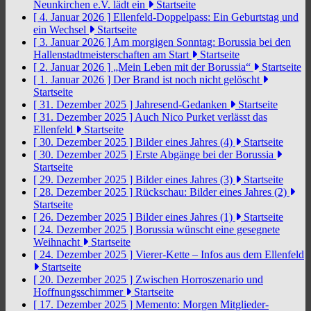
Neunkirchen e.V. lädt ein
Startseite
[ 4. Januar 2026 ]
Ellenfeld-Doppelpass: Ein Geburtstag und
ein Wechsel
Startseite
[ 3. Januar 2026 ]
Am morgigen Sonntag: Borussia bei den
Hallenstadtmeisterschaften am Start
Startseite
[ 2. Januar 2026 ]
„Mein Leben mit der Borussia“
Startseite
[ 1. Januar 2026 ]
Der Brand ist noch nicht gelöscht
Startseite
[ 31. Dezember 2025 ]
Jahresend-Gedanken
Startseite
[ 31. Dezember 2025 ]
Auch Nico Purket verlässt das
Ellenfeld
Startseite
[ 30. Dezember 2025 ]
Bilder eines Jahres (4)
Startseite
[ 30. Dezember 2025 ]
Erste Abgänge bei der Borussia
Startseite
[ 29. Dezember 2025 ]
Bilder eines Jahres (3)
Startseite
[ 28. Dezember 2025 ]
Rückschau: Bilder eines Jahres (2)
Startseite
[ 26. Dezember 2025 ]
Bilder eines Jahres (1)
Startseite
[ 24. Dezember 2025 ]
Borussia wünscht eine gesegnete
Weihnacht
Startseite
[ 24. Dezember 2025 ]
Vierer-Kette – Infos aus dem Ellenfeld
Startseite
[ 20. Dezember 2025 ]
Zwischen Horroszenario und
Hoffnungsschimmer
Startseite
[ 17. Dezember 2025 ]
Memento: Morgen Mitglieder-