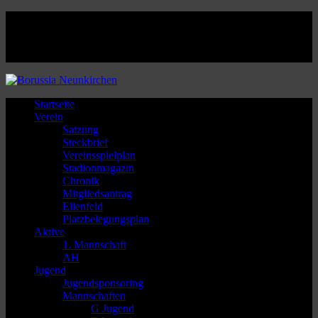
Facebook
Twitter
Instagram
Youtube
Startseite
Verein
Satzung
Steckbrief
Vereinsspielplan
Stadionmagazin
Chronik
Mitgliedsantrag
Ellenfeld
Platzbelegungsplan
Aktive
1. Mannschaft
AH
Jugend
Jugendsponsoring
Mannschaften
G Jugend