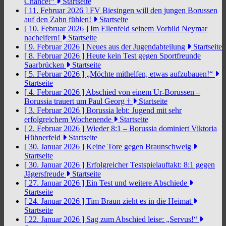
Chance!“
Startseite
[ 11. Februar 2026 ]
FV Biesingen will den jungen Borussen
auf den Zahn fühlen!
Startseite
[ 10. Februar 2026 ]
Im Ellenfeld seinem Vorbild Neymar
nacheifern!
Startseite
[ 9. Februar 2026 ]
Neues aus der Jugendabteilung
Startseite
[ 8. Februar 2026 ]
Heute kein Test gegen Sportfreunde
Saarbrücken
Startseite
[ 5. Februar 2026 ]
„Möchte mithelfen, etwas aufzubauen!“
Startseite
[ 4. Februar 2026 ]
Abschied von einem Ur-Borussen –
Borussia trauert um Paul Georg †
Startseite
[ 3. Februar 2026 ]
Borussia lebt: Jugend mit sehr
erfolgreichem Wochenende
Startseite
[ 2. Februar 2026 ]
Wieder 8:1 – Borussia dominiert Viktoria
Hühnerfeld
Startseite
[ 30. Januar 2026 ]
Keine Tore gegen Braunschweig
Startseite
[ 30. Januar 2026 ]
Erfolgreicher Testspielauftakt: 8:1 gegen
Jägersfreude
Startseite
[ 27. Januar 2026 ]
Ein Test und weitere Abschiede
Startseite
[ 24. Januar 2026 ]
Tim Braun zieht es in die Heimat
Startseite
[ 22. Januar 2026 ]
Sag zum Abschied leise: „Servus!“