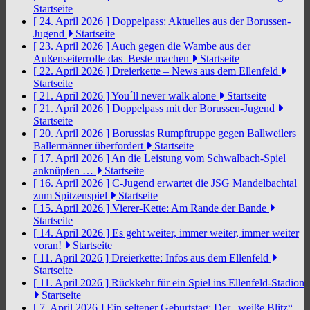
Startseite
[ 24. April 2026 ]
Doppelpass: Aktuelles aus der Borussen-
Jugend
Startseite
[ 23. April 2026 ]
Auch gegen die Wambe aus der
Außenseiterrolle das Beste machen
Startseite
[ 22. April 2026 ]
Dreierkette – News aus dem Ellenfeld
Startseite
[ 21. April 2026 ]
You´ll never walk alone
Startseite
[ 21. April 2026 ]
Doppelpass mit der Borussen-Jugend
Startseite
[ 20. April 2026 ]
Borussias Rumpftruppe gegen Ballweilers
Ballermänner überfordert
Startseite
[ 17. April 2026 ]
An die Leistung vom Schwalbach-Spiel
anknüpfen …
Startseite
[ 16. April 2026 ]
C-Jugend erwartet die JSG Mandelbachtal
zum Spitzenspiel
Startseite
[ 15. April 2026 ]
Vierer-Kette: Am Rande der Bande
Startseite
[ 14. April 2026 ]
Es geht weiter, immer weiter, immer weiter
voran!
Startseite
[ 11. April 2026 ]
Dreierkette: Infos aus dem Ellenfeld
Startseite
[ 11. April 2026 ]
Rückkehr für ein Spiel ins Ellenfeld-Stadion
Startseite
[ 7. April 2026 ]
Ein seltener Geburtstag: Der „weiße Blitz“