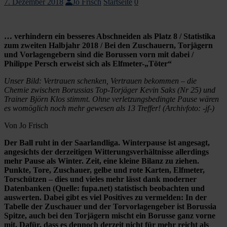
7. Dezember 2018
Jo Frisch
Startseite
0
… verhindern ein besseres Abschneiden als Platz 8 / Statistika
zum zweiten Halbjahr 2018 / Bei den Zuschauern, Torjägern
und Vorlagengebern sind die Borussen vorn mit dabei /
Philippe Persch erweist sich als Elfmeter-„Töter“
Unser Bild: Vertrauen schenken, Vertrauen bekommen – die
Chemie zwischen Borussias Top-Torjäger Kevin Saks (Nr 25) und
Trainer Björn Klos stimmt. Ohne verletzungsbedingte Pause wären
es womöglich noch mehr gewesen als 13 Treffer!
(Archivfoto: -jf-)
Von Jo Frisch
Der Ball ruht in der Saarlandliga. Winterpause ist angesagt,
angesichts der derzeitigen Witterungsverhältnisse allerdings
mehr Pause als Winter. Zeit, eine kleine Bilanz zu ziehen.
Punkte, Tore, Zuschauer, gelbe und rote Karten, Elfmeter,
Torschützen – dies und vieles mehr lässt dank moderner
Datenbanken (Quelle: fupa.net) statistisch beobachten und
auswerten. Dabei gibt es viel Positives zu vermelden: In der
Tabelle der Zuschauer und der Torvorlagengeber ist Borussia
Spitze, auch bei den Torjägern mischt ein Borusse ganz vorne
mit. Dafür, dass es dennoch derzeit nicht für mehr reicht als