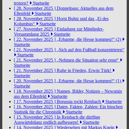
trotzen?
Startseite
[ 28. November 2025 ]
Doppelpass: Aktuelles aus dem
Ellenfeld
Startseite
[ 28. November 2025 ]
Horst Buhtz und das „Ei des
Kolumbus“
Startseite
[ 27. November 2025 ]
Einladung zur Mitglieder-
Versammlung 2025
Startseite
[ 22. November 2025 ]
„Erbarme, die Hesse kommen!“ (2)
Startseite
[ 21. November 2025 ]
„Sich auf den Fußball konzentrieren“
Startseite
[ 21. November 2025 ]
„Nehmen die Situation sehr ernst“
Startseite
[ 21. November 2025 ]
Ruhe in Frieden, Erwin Türk!
Startseite
[ 20. November 2025 ]
„Erbarme, die Hesse kommen!“ (1)
Startseite
[ 18. November 2025 ]
Namen, Bilder, Notizen – Newsmix
aus dem Ellenfeld
Startseite
[ 17. November 2025 ]
Borussia rockt Reisbach
Startseite
[ 16. November 2025 ]
Daten, Fakten, Zahlen: Ein bisschen
Statistik für die Chronistik
Startseite
[ 15. November 2025 ]
In Reisbach die dürftige
Auswärtsbilanz endlich aufbessern!
Startseite
[ 14. November 2025 ]
Wiedersehen mit Markus Kneip