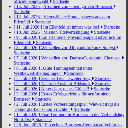
offiziell eingeweiht
Startseite
[ 14. Juli 2026 ]
Abschied von einem großen Borussen
Startseite
[ 12. Juli 2026 ]
Vierer-Kette: Sonntagsnews aus dem
Ellenfeld
Startseite
[ 11. Juli 2026 ]
Im Ellenfeld ist immer was los!
Startseite
[ 10. Juli 2026 ]
Mission Titelverteidigung
Startseite
[ 9. Juli 2026 ]
Ein erfahrener Physiotherapeut ist zurück im
Ellenfeld!
Startseite
[ 8. Juli 2026 ]
Wir stellen vor: Dhiyauldin Fouzi Souysi
Startseite
[ 7. Juli 2026 ]
Wir stellen vor: Darius-Constantin Cherascu
Startseite
[ 6. Juli 2026 ]
„Gute Trainingseinheit unter
Wettbewerbsbedingungen“
Startseite
[ 5. Juli 2026 ]
Zweiter Test – zweiter Sieg
Startseite
[ 5. Juli 2026 ]
Nächste Ausfahrt Bildstock
Startseite
[ 4. Juli 2026 ]
Neues Jahr, neues Glück?!
Startseite
[ 3. Juli 2026 ]
Erstes Erfolgserlebnis für neuformierte
Borussen
Startseite
[ 2. Juli 2026 ]
Erstes Vorbereitungsspiel: Wieweit trägt die
Trainingsarbeit schon Früchte?
Startseite
[ 1. Juli 2026 ]
Fixe Termine für Borussia in der Verbandsliga
Nord-Ost
Startseite
[ 28. Juni 2026 ]
Ein echtes Borussen-Herz hat aufgehört zu