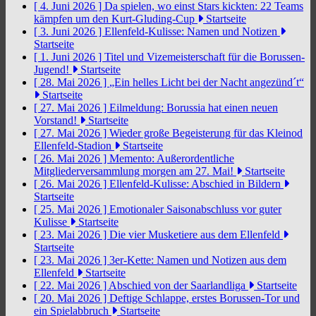
[ 4. Juni 2026 ]
Da spielen, wo einst Stars kickten: 22 Teams
kämpfen um den Kurt-Gluding-Cup
Startseite
[ 3. Juni 2026 ]
Ellenfeld-Kulisse: Namen und Notizen
Startseite
[ 1. Juni 2026 ]
Titel und Vizemeisterschaft für die Borussen-
Jugend!
Startseite
[ 28. Mai 2026 ]
„Ein helles Licht bei der Nacht angezünd´t“
Startseite
[ 27. Mai 2026 ]
Eilmeldung: Borussia hat einen neuen
Vorstand!
Startseite
[ 27. Mai 2026 ]
Wieder große Begeisterung für das Kleinod
Ellenfeld-Stadion
Startseite
[ 26. Mai 2026 ]
Memento: Außerordentliche
Mitgliederversammlung morgen am 27. Mai!
Startseite
[ 26. Mai 2026 ]
Ellenfeld-Kulisse: Abschied in Bildern
Startseite
[ 25. Mai 2026 ]
Emotionaler Saisonabschluss vor guter
Kulisse
Startseite
[ 23. Mai 2026 ]
Die vier Musketiere aus dem Ellenfeld
Startseite
[ 23. Mai 2026 ]
3er-Kette: Namen und Notizen aus dem
Ellenfeld
Startseite
[ 22. Mai 2026 ]
Abschied von der Saarlandliga
Startseite
[ 20. Mai 2026 ]
Deftige Schlappe, erstes Borussen-Tor und
ein Spielabbruch
Startseite