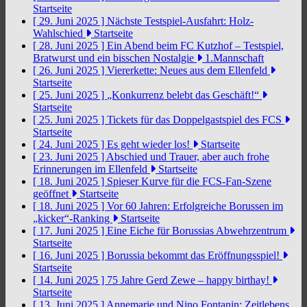
Startseite
[ 29. Juni 2025 ]
Nächste Testspiel-Ausfahrt: Holz-
Wahlschied
Startseite
[ 28. Juni 2025 ]
Ein Abend beim FC Kutzhof – Testspiel,
Bratwurst und ein bisschen Nostalgie
1.Mannschaft
[ 26. Juni 2025 ]
Viererkette: Neues aus dem Ellenfeld
Startseite
[ 25. Juni 2025 ]
„Konkurrenz belebt das Geschäft!“
Startseite
[ 25. Juni 2025 ]
Tickets für das Doppelgastspiel des FCS
Startseite
[ 24. Juni 2025 ]
Es geht wieder los!
Startseite
[ 23. Juni 2025 ]
Abschied und Trauer, aber auch frohe
Erinnerungen im Ellenfeld
Startseite
[ 18. Juni 2025 ]
Spieser Kurve für die FCS-Fan-Szene
geöffnet
Startseite
[ 18. Juni 2025 ]
Vor 60 Jahren: Erfolgreiche Borussen im
„kicker“-Ranking
Startseite
[ 17. Juni 2025 ]
Eine Eiche für Borussias Abwehrzentrum
Startseite
[ 16. Juni 2025 ]
Borussia bekommt das Eröffnungsspiel!
Startseite
[ 14. Juni 2025 ]
75 Jahre Gerd Zewe – happy birthay!
Startseite
[ 13. Juni 2025 ]
Annemarie und Nino Fontanin: Zeitlebens