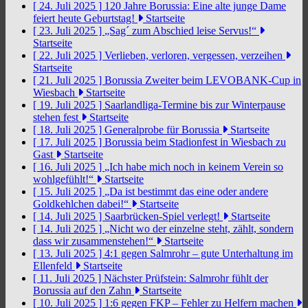
[ 24. Juli 2025 ]
120 Jahre Borussia: Eine alte junge Dame
feiert heute Geburtstag!
Startseite
[ 23. Juli 2025 ]
„Sag´ zum Abschied leise Servus!“
Startseite
[ 22. Juli 2025 ]
Verlieben, verloren, vergessen, verzeihen
Startseite
[ 21. Juli 2025 ]
Borussia Zweiter beim LEVOBANK-Cup in
Wiesbach
Startseite
[ 19. Juli 2025 ]
Saarlandliga-Termine bis zur Winterpause
stehen fest
Startseite
[ 18. Juli 2025 ]
Generalprobe für Borussia
Startseite
[ 17. Juli 2025 ]
Borussia beim Stadionfest in Wiesbach zu
Gast
Startseite
[ 16. Juli 2025 ]
„Ich habe mich noch in keinem Verein so
wohlgefühlt!“
Startseite
[ 15. Juli 2025 ]
„Da ist bestimmt das eine oder andere
Goldkehlchen dabei!“
Startseite
[ 14. Juli 2025 ]
Saarbrücken-Spiel verlegt!
Startseite
[ 14. Juli 2025 ]
„Nicht wo der einzelne steht, zählt, sondern
dass wir zusammenstehen!“
Startseite
[ 13. Juli 2025 ]
4:1 gegen Salmrohr – gute Unterhaltung im
Ellenfeld
Startseite
[ 11. Juli 2025 ]
Nächster Prüfstein: Salmrohr fühlt der
Borussia auf den Zahn
Startseite
[ 10. Juli 2025 ]
1:6 gegen FKP – Fehler zu Helfern machen