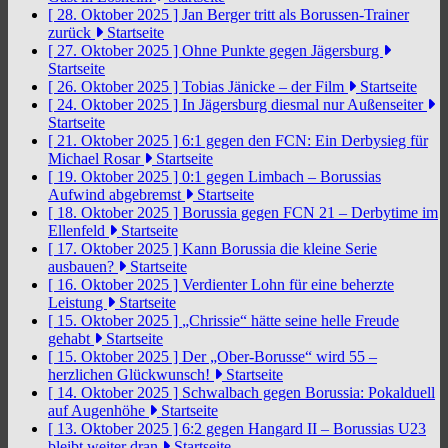
[ 28. Oktober 2025 ]
Jan Berger tritt als Borussen-Trainer
zurück
Startseite
[ 27. Oktober 2025 ]
Ohne Punkte gegen Jägersburg
Startseite
[ 26. Oktober 2025 ]
Tobias Jänicke – der Film
Startseite
[ 24. Oktober 2025 ]
In Jägersburg diesmal nur Außenseiter
Startseite
[ 21. Oktober 2025 ]
6:1 gegen den FCN: Ein Derbysieg für
Michael Rosar
Startseite
[ 19. Oktober 2025 ]
0:1 gegen Limbach – Borussias
Aufwind abgebremst
Startseite
[ 18. Oktober 2025 ]
Borussia gegen FCN 21 – Derbytime im
Ellenfeld
Startseite
[ 17. Oktober 2025 ]
Kann Borussia die kleine Serie
ausbauen?
Startseite
[ 16. Oktober 2025 ]
Verdienter Lohn für eine beherzte
Leistung
Startseite
[ 15. Oktober 2025 ]
„Chrissie“ hätte seine helle Freude
gehabt
Startseite
[ 15. Oktober 2025 ]
Der „Ober-Borusse“ wird 55 –
herzlichen Glückwunsch!
Startseite
[ 14. Oktober 2025 ]
Schwalbach gegen Borussia: Pokalduell
auf Augenhöhe
Startseite
[ 13. Oktober 2025 ]
6:2 gegen Hangard II – Borussias U23
bleibt weiter dran
Startseite