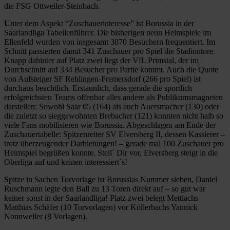
die FSG Ottweiler-Steinbach.
U
nter dem Aspekt “Zuschauerinteresse” ist Borussia in der
Saarlandliga Tabellenführer. Die bisherigen neun Heimspiele im
Ellenfeld wurden von insgesamt 3070 Besuchern frequentiert. Im
Schnitt passierten damit 341 Zuschauer pro Spiel die Stadiontore.
Knapp dahinter auf Platz zwei liegt der VfL Primstal, der im
Durchschnitt auf 334 Besucher pro Partie kommt. Auch die Quote
von Aufsteiger SF Rehlingen-Fremersdorf (266 pro Spiel) ist
durchaus beachtlich. Erstaunlich, dass gerade die sportlich
erfolgreichsten Teams offenbar alles andere als Publikumsmagneten
darstellen: Sowohl Saar 05 (164) als auch Auersmacher (130) oder
die zuletzt so sieggewohnten Brebacher (121) konnten nicht halb so
viele Fans mobilisieren wie Borussia. Abgeschlagen am Ende der
Zuschauertabelle: Spitzenreiter SV Elversberg II, dessen Kassierer –
trotz überzeugender Darbietungen! – gerade mal 100 Zuschauer pro
Heimspiel begrüßen konnte. Stell´ Dir vor, Elversberg steigt in die
Oberliga auf und keinen interessiert´s!
S
pitze in Sachen Torvorlage ist Borussias Nummer sieben, Daniel
Ruschmann legte den Ball zu 13 Toren direkt auf – so gut war
keiner sonst in der Saarlandliga! Platz zwei belegt Mettlachs
Matthias Schäfer (10 Torvorlagen) vor Köllerbachs Yannick
Nonnweiler (8 Vorlagen).