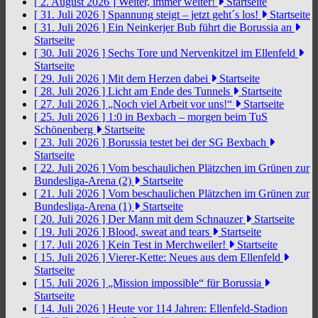
[ 2. August 2026 ]
Weiter, immer weiter!
Startseite
[ 31. Juli 2026 ]
Spannung steigt – jetzt geht´s los!
Startseite
[ 31. Juli 2026 ]
Ein Neinkerjer Bub führt die Borussia an
Startseite
[ 30. Juli 2026 ]
Sechs Tore und Nervenkitzel im Ellenfeld
Startseite
[ 29. Juli 2026 ]
Mit dem Herzen dabei
Startseite
[ 28. Juli 2026 ]
Licht am Ende des Tunnels
Startseite
[ 27. Juli 2026 ]
„Noch viel Arbeit vor uns!“
Startseite
[ 25. Juli 2026 ]
1:0 in Bexbach – morgen beim TuS
Schönenberg
Startseite
[ 23. Juli 2026 ]
Borussia testet bei der SG Bexbach
Startseite
[ 22. Juli 2026 ]
Vom beschaulichen Plätzchen im Grünen zur
Bundesliga-Arena (2)
Startseite
[ 21. Juli 2026 ]
Vom beschaulichen Plätzchen im Grünen zur
Bundesliga-Arena (1)
Startseite
[ 20. Juli 2026 ]
Der Mann mit dem Schnauzer
Startseite
[ 19. Juli 2026 ]
Blood, sweat and tears
Startseite
[ 17. Juli 2026 ]
Kein Test in Merchweiler!
Startseite
[ 15. Juli 2026 ]
Vierer-Kette: Neues aus dem Ellenfeld
Startseite
[ 15. Juli 2026 ]
„Mission impossible“ für Borussia
Startseite
[ 14. Juli 2026 ]
Heute vor 114 Jahren: Ellenfeld-Stadion