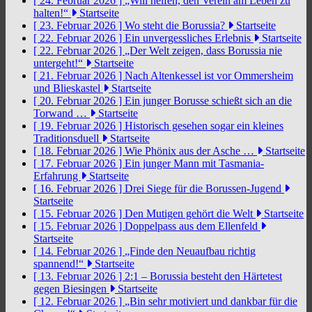
[ 24. Februar 2026 ]
„Will helfen, den Verein am Leben zu
halten!“
Startseite
[ 23. Februar 2026 ]
Wo steht die Borussia?
Startseite
[ 22. Februar 2026 ]
Ein unvergessliches Erlebnis
Startseite
[ 22. Februar 2026 ]
„Der Welt zeigen, dass Borussia nie
untergeht!“
Startseite
[ 21. Februar 2026 ]
Nach Altenkessel ist vor Ommersheim
und Blieskastel
Startseite
[ 20. Februar 2026 ]
Ein junger Borusse schießt sich an die
Torwand …
Startseite
[ 19. Februar 2026 ]
Historisch gesehen sogar ein kleines
Traditionsduell
Startseite
[ 18. Februar 2026 ]
Wie Phönix aus der Asche …
Startseite
[ 17. Februar 2026 ]
Ein junger Mann mit Tasmania-
Erfahrung
Startseite
[ 16. Februar 2026 ]
Drei Siege für die Borussen-Jugend
Startseite
[ 15. Februar 2026 ]
Den Mutigen gehört die Welt
Startseite
[ 15. Februar 2026 ]
Doppelpass aus dem Ellenfeld
Startseite
[ 14. Februar 2026 ]
„Finde den Neuaufbau richtig
spannend!“
Startseite
[ 13. Februar 2026 ]
2:1 – Borussia besteht den Härtetest
gegen Biesingen
Startseite
[ 12. Februar 2026 ]
„Bin sehr motiviert und dankbar für die