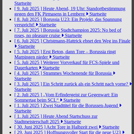
Startseite
[ 9. Juli 2025 ]
Heute Abend, 19 Uhr: Standortbestimmung
gegen den FK Pirmasens in Lemberg
Startseite
[ 8. Juli 2025 ]
Borussia U23: Ein Projekt, das Spannung
verspricht!
Startseite
[ 7. Juli 2025 ]
Borussia Stadtchampion 2025: No bed of
roses, no pleasure cruise
Startseite
[ 6. Juli 2025 ]
Christmann-Hattrick ebnet den Weg ins Finale
Startseite
[ 5. Juli 2025 ]
Erst Beton, dann Tore – Borussia ringt
Marpingen nieder
Startseite
[ 5. Juli 2025 ]
Weiterer Vorverkauf für FCS-Spiele und
Dauerkarten
Startseite
[ 4. Juli 2025 ]
Strammes Wochenende für Borussia
Startseite
[ 3. Juli 2025 ]
Ein Schritt zurück als ein Schritt nach vorne?
Startseite
[ 2. Juli 2025 ]
„Vom Erfindergeist zur Gegenwart: Ein
Sommertag beim SCL“
Startseite
[ 1. Juli 2025 ]
Zwei Stadttitel für die Borussen-Jugend
Startseite
[ 1. Juli 2025 ]
Heute Abend Startschuss zur
Stadtmeisterschaft 2025
Startseite
[ 30. Juni 2025 ]
Acht Tore in Halbzeit zwei
Startseite
[ 29. Juni 2025 ]
Hoffnungsvoller Start für die neue U23