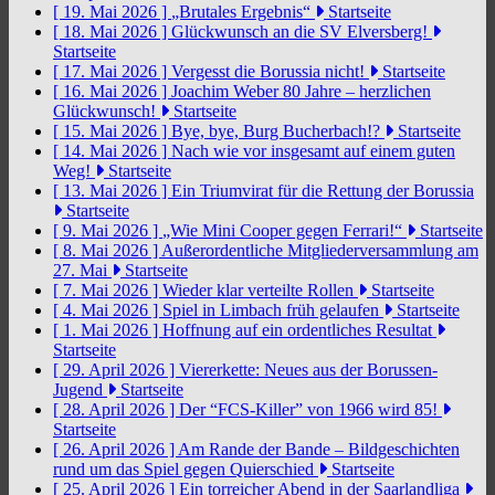
[ 19. Mai 2026 ]
„Brutales Ergebnis“
Startseite
[ 18. Mai 2026 ]
Glückwunsch an die SV Elversberg!
Startseite
[ 17. Mai 2026 ]
Vergesst die Borussia nicht!
Startseite
[ 16. Mai 2026 ]
Joachim Weber 80 Jahre – herzlichen
Glückwunsch!
Startseite
[ 15. Mai 2026 ]
Bye, bye, Burg Bucherbach!?
Startseite
[ 14. Mai 2026 ]
Nach wie vor insgesamt auf einem guten
Weg!
Startseite
[ 13. Mai 2026 ]
Ein Triumvirat für die Rettung der Borussia
Startseite
[ 9. Mai 2026 ]
„Wie Mini Cooper gegen Ferrari!“
Startseite
[ 8. Mai 2026 ]
Außerordentliche Mitgliederversammlung am
27. Mai
Startseite
[ 7. Mai 2026 ]
Wieder klar verteilte Rollen
Startseite
[ 4. Mai 2026 ]
Spiel in Limbach früh gelaufen
Startseite
[ 1. Mai 2026 ]
Hoffnung auf ein ordentliches Resultat
Startseite
[ 29. April 2026 ]
Viererkette: Neues aus der Borussen-
Jugend
Startseite
[ 28. April 2026 ]
Der “FCS-Killer” von 1966 wird 85!
Startseite
[ 26. April 2026 ]
Am Rande der Bande – Bildgeschichten
rund um das Spiel gegen Quierschied
Startseite
[ 25. April 2026 ]
Ein torreicher Abend in der Saarlandliga