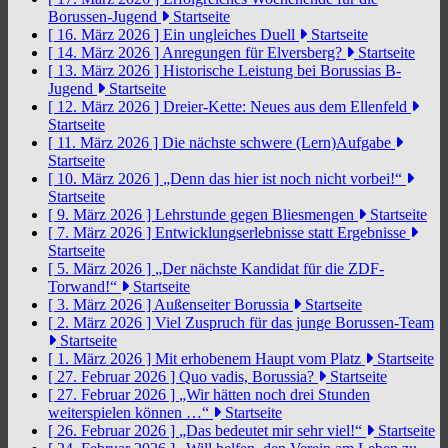
Borussen-Jugend
Startseite
[ 16. März 2026 ]
Ein ungleiches Duell
Startseite
[ 14. März 2026 ]
Anregungen für Elversberg?
Startseite
[ 13. März 2026 ]
Historische Leistung bei Borussias B-
Jugend
Startseite
[ 12. März 2026 ]
Dreier-Kette: Neues aus dem Ellenfeld
Startseite
[ 11. März 2026 ]
Die nächste schwere (Lern)Aufgabe
Startseite
[ 10. März 2026 ]
„Denn das hier ist noch nicht vorbei!“
Startseite
[ 9. März 2026 ]
Lehrstunde gegen Bliesmengen
Startseite
[ 7. März 2026 ]
Entwicklungserlebnisse statt Ergebnisse
Startseite
[ 5. März 2026 ]
„Der nächste Kandidat für die ZDF-
Torwand!“
Startseite
[ 3. März 2026 ]
Außenseiter Borussia
Startseite
[ 2. März 2026 ]
Viel Zuspruch für das junge Borussen-Team
Startseite
[ 1. März 2026 ]
Mit erhobenem Haupt vom Platz
Startseite
[ 27. Februar 2026 ]
Quo vadis, Borussia?
Startseite
[ 27. Februar 2026 ]
„Wir hätten noch drei Stunden
weiterspielen können …“
Startseite
[ 26. Februar 2026 ]
„Das bedeutet mir sehr viel!“
Startseite