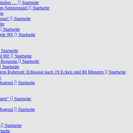
knüpfen …
Startseite
um Spitzenspiel
Startseite
te
voran!
Startseite
ite
Startseite
urde 90!
Startseite
Startseite
rd 80!
Startseite
 Borussia
Startseite
Startseite
dem Ruhrpott: Erlösung nach 19 Ecken und 88 Minuten
Startseite
e
-Jugend
Startseite
nuten“
Startseite
-Jugend
Startseite
d
Startseite
tseite