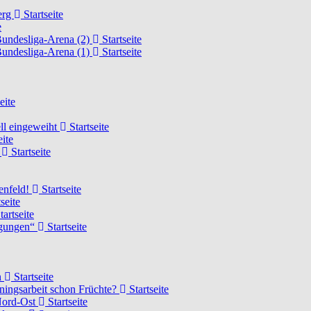
erg
Startseite
e
Bundesliga-Arena (2)
Startseite
Bundesliga-Arena (1)
Startseite
eite
ell eingeweiht
Startseite
eite
d
Startseite
lenfeld!
Startseite
seite
tartseite
ngungen“
Startseite
n
Startseite
ainingsarbeit schon Früchte?
Startseite
 Nord-Ost
Startseite