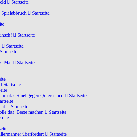
feld
Startseite
n Spielabbruch
Startseite
ite
wunsch!
Startseite
!
Startseite
Startseite
7. Mai
Startseite
ite
Startseite
eite
 um das Spiel gegen Quierschied
Startseite
artseite
gend
Startseite
olle das Beste machen
Startseite
seite
eite
llermänner überfordert
Startseite