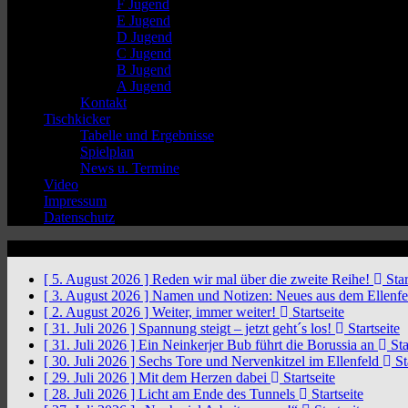
F Jugend
E Jugend
D Jugend
C Jugend
B Jugend
A Jugend
Kontakt
Tischkicker
Tabelle und Ergebnisse
Spielplan
News u. Termine
Video
Impressum
Datenschutz
News Ticker
[ 5. August 2026 ]
Reden wir mal über die zweite Reihe!
Star
[ 3. August 2026 ]
Namen und Notizen: Neues aus dem Ellenf
[ 2. August 2026 ]
Weiter, immer weiter!
Startseite
[ 31. Juli 2026 ]
Spannung steigt – jetzt geht´s los!
Startseite
[ 31. Juli 2026 ]
Ein Neinkerjer Bub führt die Borussia an
Sta
[ 30. Juli 2026 ]
Sechs Tore und Nervenkitzel im Ellenfeld
St
[ 29. Juli 2026 ]
Mit dem Herzen dabei
Startseite
[ 28. Juli 2026 ]
Licht am Ende des Tunnels
Startseite