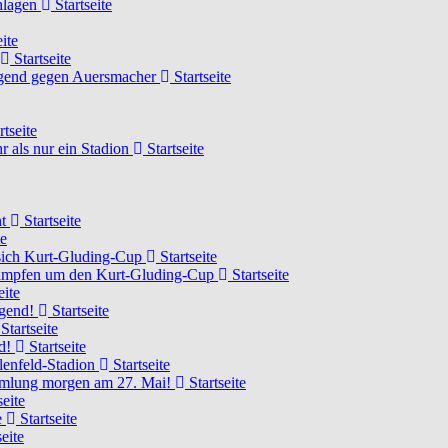
chlagen
Startseite
ite
Startseite
Jugend gegen Auersmacher
Startseite
rtseite
 als nur ein Stadion
Startseite
ht
Startseite
te
 sich Kurt-Gluding-Cup
Startseite
 kämpfen um den Kurt-Gluding-Cup
Startseite
eite
ugend!
Startseite
Startseite
nd!
Startseite
lenfeld-Stadion
Startseite
mmlung morgen am 27. Mai!
Startseite
seite
e
Startseite
eite