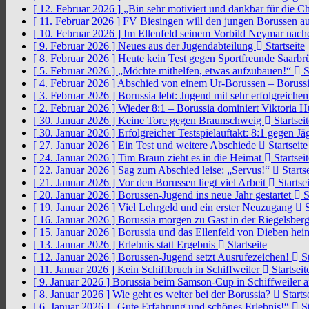
[ 12. Februar 2026 ]
„Bin sehr motiviert und dankbar für die 
[ 11. Februar 2026 ]
FV Biesingen will den jungen Borussen a
[ 10. Februar 2026 ]
Im Ellenfeld seinem Vorbild Neymar nach
[ 9. Februar 2026 ]
Neues aus der Jugendabteilung
Startseite
[ 8. Februar 2026 ]
Heute kein Test gegen Sportfreunde Saarb
[ 5. Februar 2026 ]
„Möchte mithelfen, etwas aufzubauen!“
S
[ 4. Februar 2026 ]
Abschied von einem Ur-Borussen – Borussi
[ 3. Februar 2026 ]
Borussia lebt: Jugend mit sehr erfolgreic
[ 2. Februar 2026 ]
Wieder 8:1 – Borussia dominiert Viktoria 
[ 30. Januar 2026 ]
Keine Tore gegen Braunschweig
Startseit
[ 30. Januar 2026 ]
Erfolgreicher Testspielauftakt: 8:1 gegen J
[ 27. Januar 2026 ]
Ein Test und weitere Abschiede
Startseite
[ 24. Januar 2026 ]
Tim Braun zieht es in die Heimat
Startseit
[ 22. Januar 2026 ]
Sag zum Abschied leise: „Servus!“
Startse
[ 21. Januar 2026 ]
Vor den Borussen liegt viel Arbeit
Startsei
[ 20. Januar 2026 ]
Borussen-Jugend ins neue Jahr gestartet
S
[ 19. Januar 2026 ]
Viel Lehrgeld und ein erster Neuzugang
S
[ 16. Januar 2026 ]
Borussia morgen zu Gast in der Riegelsber
[ 15. Januar 2026 ]
Borussia und das Ellenfeld von Dieben he
[ 13. Januar 2026 ]
Erlebnis statt Ergebnis
Startseite
[ 12. Januar 2026 ]
Borussen-Jugend setzt Ausrufezeichen!
St
[ 11. Januar 2026 ]
Kein Schiffbruch in Schiffweiler
Startseit
[ 9. Januar 2026 ]
Borussia beim Samson-Cup in Schiffweiler 
[ 8. Januar 2026 ]
Wie geht es weiter bei der Borussia?
Starts
[ 6. Januar 2026 ]
„Gute Erfahrung und schönes Erlebnis!“
St