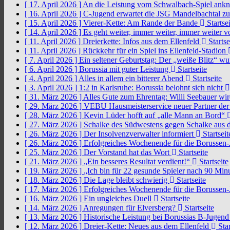
[ 17. April 2026 ]
An die Leistung vom Schwalbach-Spiel an
[ 16. April 2026 ]
C-Jugend erwartet die JSG Mandelbachtal z
[ 15. April 2026 ]
Vierer-Kette: Am Rande der Bande
Startsei
[ 14. April 2026 ]
Es geht weiter, immer weiter, immer weiter 
[ 11. April 2026 ]
Dreierkette: Infos aus dem Ellenfeld
Startse
[ 11. April 2026 ]
Rückkehr für ein Spiel ins Ellenfeld-Stadion
[ 7. April 2026 ]
Ein seltener Geburtstag: Der „weiße Blitz“ w
[ 6. April 2026 ]
Borussia mit guter Leistung
Startseite
[ 4. April 2026 ]
Alles in allem ein bitterer Abend
Startseite
[ 3. April 2026 ]
1:2 in Karlsruhe: Borussia belohnt sich nicht
[ 31. März 2026 ]
Alles Gute zum Ehrentag: Willi Seebauer wi
[ 29. März 2026 ]
VEBU Hausmeisterservice neuer Partner der
[ 28. März 2026 ]
Kevin Lüder hofft auf „alle Mann an Bord“
[ 27. März 2026 ]
Schalke des Südwestens gegen Schalke aus 
[ 26. März 2026 ]
Der Insolvenzverwalter informiert
Startseit
[ 26. März 2026 ]
Erfolgreiches Wochenende für die Borussen
[ 25. März 2026 ]
Der Vorstand hat das Wort
Startseite
[ 21. März 2026 ]
„Ein besseres Resultat verdient!“
Startseite
[ 19. März 2026 ]
„Ich bin für 22 gesunde Spieler nach 90 Mi
[ 18. März 2026 ]
Die Lage bleibt schwierig
Startseite
[ 17. März 2026 ]
Erfolgreiches Wochenende für die Borussen
[ 16. März 2026 ]
Ein ungleiches Duell
Startseite
[ 14. März 2026 ]
Anregungen für Elversberg?
Startseite
[ 13. März 2026 ]
Historische Leistung bei Borussias B-Jugen
[ 12. März 2026 ]
Dreier-Kette: Neues aus dem Ellenfeld
Star