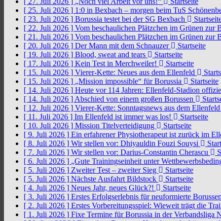
[ 27. Juli 2026 ]
„Noch viel Arbeit vor uns!“
Startseite
[ 25. Juli 2026 ]
1:0 in Bexbach – morgen beim TuS Schönenb
[ 23. Juli 2026 ]
Borussia testet bei der SG Bexbach
Startseit
[ 22. Juli 2026 ]
Vom beschaulichen Plätzchen im Grünen zur 
[ 21. Juli 2026 ]
Vom beschaulichen Plätzchen im Grünen zur 
[ 20. Juli 2026 ]
Der Mann mit dem Schnauzer
Startseite
[ 19. Juli 2026 ]
Blood, sweat and tears
Startseite
[ 17. Juli 2026 ]
Kein Test in Merchweiler!
Startseite
[ 15. Juli 2026 ]
Vierer-Kette: Neues aus dem Ellenfeld
Starts
[ 15. Juli 2026 ]
„Mission impossible“ für Borussia
Startseite
[ 14. Juli 2026 ]
Heute vor 114 Jahren: Ellenfeld-Stadion offizi
[ 14. Juli 2026 ]
Abschied von einem großen Borussen
Starts
[ 12. Juli 2026 ]
Vierer-Kette: Sonntagsnews aus dem Ellenfel
[ 11. Juli 2026 ]
Im Ellenfeld ist immer was los!
Startseite
[ 10. Juli 2026 ]
Mission Titelverteidigung
Startseite
[ 9. Juli 2026 ]
Ein erfahrener Physiotherapeut ist zurück im El
[ 8. Juli 2026 ]
Wir stellen vor: Dhiyauldin Fouzi Souysi
Start
[ 7. Juli 2026 ]
Wir stellen vor: Darius-Constantin Cherascu
S
[ 6. Juli 2026 ]
„Gute Trainingseinheit unter Wettbewerbsbedi
[ 5. Juli 2026 ]
Zweiter Test – zweiter Sieg
Startseite
[ 5. Juli 2026 ]
Nächste Ausfahrt Bildstock
Startseite
[ 4. Juli 2026 ]
Neues Jahr, neues Glück?!
Startseite
[ 3. Juli 2026 ]
Erstes Erfolgserlebnis für neuformierte Borusse
[ 2. Juli 2026 ]
Erstes Vorbereitungsspiel: Wieweit trägt die Tr
[ 1. Juli 2026 ]
Fixe Termine für Borussia in der Verbandsliga