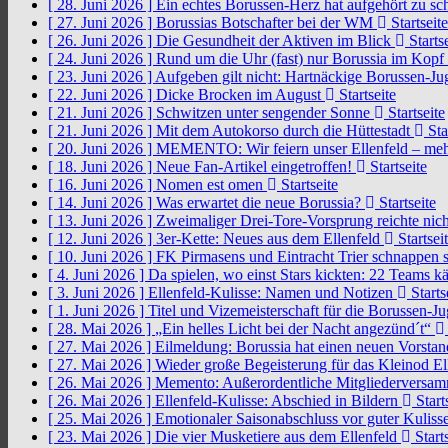
[ 28. Juni 2026 ]
Ein echtes Borussen-Herz hat aufgehört zu s
[ 27. Juni 2026 ]
Borussias Botschafter bei der WM
Startseite
[ 26. Juni 2026 ]
Die Gesundheit der Aktiven im Blick
Startse
[ 24. Juni 2026 ]
Rund um die Uhr (fast) nur Borussia im Kopf
[ 23. Juni 2026 ]
Aufgeben gilt nicht: Hartnäckige Borussen-
[ 22. Juni 2026 ]
Dicke Brocken im August
Startseite
[ 21. Juni 2026 ]
Schwitzen unter sengender Sonne
Startseite
[ 21. Juni 2026 ]
Mit dem Autokorso durch die Hüttestadt
Sta
[ 20. Juni 2026 ]
MEMENTO: Wir feiern unser Ellenfeld – mehr
[ 18. Juni 2026 ]
Neue Fan-Artikel eingetroffen!
Startseite
[ 16. Juni 2026 ]
Nomen est omen
Startseite
[ 14. Juni 2026 ]
Was erwartet die neue Borussia?
Startseite
[ 13. Juni 2026 ]
Zweimaliger Drei-Tore-Vorsprung reichte nic
[ 12. Juni 2026 ]
3er-Kette: Neues aus dem Ellenfeld
Startsei
[ 10. Juni 2026 ]
FK Pirmasens und Eintracht Trier schnappen
[ 4. Juni 2026 ]
Da spielen, wo einst Stars kickten: 22 Teams
[ 3. Juni 2026 ]
Ellenfeld-Kulisse: Namen und Notizen
Starts
[ 1. Juni 2026 ]
Titel und Vizemeisterschaft für die Borussen-J
[ 28. Mai 2026 ]
„Ein helles Licht bei der Nacht angezünd´t“
[ 27. Mai 2026 ]
Eilmeldung: Borussia hat einen neuen Vorsta
[ 27. Mai 2026 ]
Wieder große Begeisterung für das Kleinod El
[ 26. Mai 2026 ]
Memento: Außerordentliche Mitgliederversa
[ 26. Mai 2026 ]
Ellenfeld-Kulisse: Abschied in Bildern
Start
[ 25. Mai 2026 ]
Emotionaler Saisonabschluss vor guter Kuliss
[ 23. Mai 2026 ]
Die vier Musketiere aus dem Ellenfeld
Starts