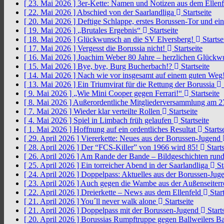
[ 23. Mai 2026 ]
3er-Kette: Namen und Notizen aus dem Ellen
[ 22. Mai 2026 ]
Abschied von der Saarlandliga
Startseite
[ 20. Mai 2026 ]
Deftige Schlappe, erstes Borussen-Tor und ei
[ 19. Mai 2026 ]
„Brutales Ergebnis“
Startseite
[ 18. Mai 2026 ]
Glückwunsch an die SV Elversberg!
Startse
[ 17. Mai 2026 ]
Vergesst die Borussia nicht!
Startseite
[ 16. Mai 2026 ]
Joachim Weber 80 Jahre – herzlichen Glück
[ 15. Mai 2026 ]
Bye, bye, Burg Bucherbach!?
Startseite
[ 14. Mai 2026 ]
Nach wie vor insgesamt auf einem guten Weg
[ 13. Mai 2026 ]
Ein Triumvirat für die Rettung der Borussia
[ 9. Mai 2026 ]
„Wie Mini Cooper gegen Ferrari!“
Startseite
[ 8. Mai 2026 ]
Außerordentliche Mitgliederversammlung am 2
[ 7. Mai 2026 ]
Wieder klar verteilte Rollen
Startseite
[ 4. Mai 2026 ]
Spiel in Limbach früh gelaufen
Startseite
[ 1. Mai 2026 ]
Hoffnung auf ein ordentliches Resultat
Startse
[ 29. April 2026 ]
Viererkette: Neues aus der Borussen-Jugend
[ 28. April 2026 ]
Der “FCS-Killer” von 1966 wird 85!
Starts
[ 26. April 2026 ]
Am Rande der Bande – Bildgeschichten rund
[ 25. April 2026 ]
Ein torreicher Abend in der Saarlandliga
St
[ 24. April 2026 ]
Doppelpass: Aktuelles aus der Borussen-Ju
[ 23. April 2026 ]
Auch gegen die Wambe aus der Außenseiterr
[ 22. April 2026 ]
Dreierkette – News aus dem Ellenfeld
Start
[ 21. April 2026 ]
You´ll never walk alone
Startseite
[ 21. April 2026 ]
Doppelpass mit der Borussen-Jugend
Starts
[ 20. April 2026 ]
Borussias Rumpftruppe gegen Ballweilers Ba