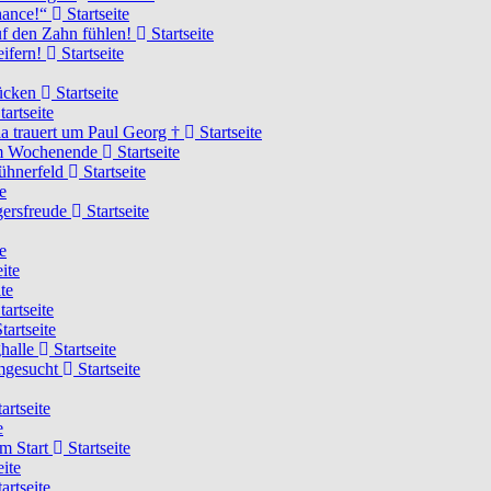
Chance!“
Startseite
uf den Zahn fühlen!
Startseite
eifern!
Startseite
rücken
Startseite
tartseite
a trauert um Paul Georg †
Startseite
hem Wochenende
Startseite
Hühnerfeld
Startseite
e
ägersfreude
Startseite
e
ite
te
tartseite
tartseite
ghalle
Startseite
imgesucht
Startseite
artseite
e
am Start
Startseite
eite
artseite