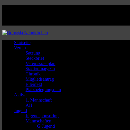
Facebook
Twitter
Instagram
Youtube
Startseite
Verein
Satzung
Steckbrief
Vereinsspielplan
Stadionmagazin
Chronik
Mitgliedsantrag
Ellenfeld
Platzbelegungsplan
Aktive
1. Mannschaft
AH
Jugend
Jugendsponsoring
Mannschaften
G Jugend