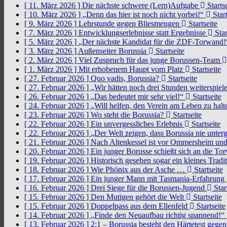
[ 11. März 2026 ]
Die nächste schwere (Lern)Aufgabe
Startse
[ 10. März 2026 ]
„Denn das hier ist noch nicht vorbei!“
Start
[ 9. März 2026 ]
Lehrstunde gegen Bliesmengen
Startseite
[ 7. März 2026 ]
Entwicklungserlebnisse statt Ergebnisse
Star
[ 5. März 2026 ]
„Der nächste Kandidat für die ZDF-Torwand
[ 3. März 2026 ]
Außenseiter Borussia
Startseite
[ 2. März 2026 ]
Viel Zuspruch für das junge Borussen-Team
[ 1. März 2026 ]
Mit erhobenem Haupt vom Platz
Startseite
[ 27. Februar 2026 ]
Quo vadis, Borussia?
Startseite
[ 27. Februar 2026 ]
„Wir hätten noch drei Stunden weiterspi
[ 26. Februar 2026 ]
„Das bedeutet mir sehr viel!“
Startseite
[ 24. Februar 2026 ]
„Will helfen, den Verein am Leben zu hal
[ 23. Februar 2026 ]
Wo steht die Borussia?
Startseite
[ 22. Februar 2026 ]
Ein unvergessliches Erlebnis
Startseite
[ 22. Februar 2026 ]
„Der Welt zeigen, dass Borussia nie unter
[ 21. Februar 2026 ]
Nach Altenkessel ist vor Ommersheim und
[ 20. Februar 2026 ]
Ein junger Borusse schießt sich an die 
[ 19. Februar 2026 ]
Historisch gesehen sogar ein kleines Tradi
[ 18. Februar 2026 ]
Wie Phönix aus der Asche …
Startseite
[ 17. Februar 2026 ]
Ein junger Mann mit Tasmania-Erfahrung
[ 16. Februar 2026 ]
Drei Siege für die Borussen-Jugend
Star
[ 15. Februar 2026 ]
Den Mutigen gehört die Welt
Startseite
[ 15. Februar 2026 ]
Doppelpass aus dem Ellenfeld
Startseite
[ 14. Februar 2026 ]
„Finde den Neuaufbau richtig spannend!“
[ 13. Februar 2026 ]
2:1 – Borussia besteht den Härtetest gege