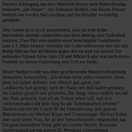
Pressers Alleingang aus dem Mittelfeld heraus nach Balleroberung
bedeutete „alle Neune“, ehe Sebastian Behluli, von Moritz Presser
bedient, ein zweites Mal zuschlug und das Resultat zweistellig
gestaltete.
Den Gästen ist es hoch anzurechnen, dass sie trotz hoher
Rückstände niemals aufsteckten und ihren Beitrag zum Torfestival
leisteten. Uwe Pitz verwandelte einen berechtigten Foulelfmeter
zum 1:3, Mike Henkel versenkte das Leder sehenswert und mit viel
Ballgefühl aus fast 40 Metern gegen den zu weit vor seinem Tor
stehenden Ahmed Atriss zum 2:8 und Miklos Kadar war nach einem
Freistoß aus kurzer Entfernung zum 3:10 zur Stelle.
Besart Surdari wollte aus einer geschlossenen Mannschaftsleistung
niemanden herausheben. „Ich könnte heute jeden einzelnen loben,
denn wir haben defensiv wie offensiv gut agiert, viel
Laufbereitschaft gezeigt, nach der Pause den Ball laufen gelassen,
die Lücken gesucht und gefunden. Die Jungs haben endlich das auf
den Platz gebracht, was ich als Trainer sehen will, und sich
verdientermaßen mit dem Sieg für die Trainingsarbeit belohnt.“
Danken möchte der Coach für die Unterstützung dem ganzen
Betreuerteam um Michael Rosar und Teammanager Michael Raber,
aber auch seiner Frau, die an den Verkaufsständen mitgeholfen hat.
Ein ganz besonderer Dank geht an Gunther Persch: Borussias
Sportvorstand hat mit seinem St. Wendeler Unternehmen