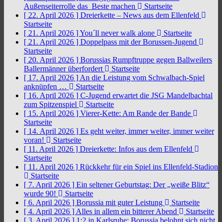
Außenseiterrolle das Beste machen
Startseite
[ 22. April 2026 ]
Dreierkette – News aus dem Ellenfeld
Startseite
[ 21. April 2026 ]
You´ll never walk alone
Startseite
[ 21. April 2026 ]
Doppelpass mit der Borussen-Jugend
Startseite
[ 20. April 2026 ]
Borussias Rumpftruppe gegen Ballweilers
Ballermänner überfordert
Startseite
[ 17. April 2026 ]
An die Leistung vom Schwalbach-Spiel
anknüpfen …
Startseite
[ 16. April 2026 ]
C-Jugend erwartet die JSG Mandelbachtal
zum Spitzenspiel
Startseite
[ 15. April 2026 ]
Vierer-Kette: Am Rande der Bande
Startseite
[ 14. April 2026 ]
Es geht weiter, immer weiter, immer weiter
voran!
Startseite
[ 11. April 2026 ]
Dreierkette: Infos aus dem Ellenfeld
Startseite
[ 11. April 2026 ]
Rückkehr für ein Spiel ins Ellenfeld-Stadion
Startseite
[ 7. April 2026 ]
Ein seltener Geburtstag: Der „weiße Blitz“
wurde 90!
Startseite
[ 6. April 2026 ]
Borussia mit guter Leistung
Startseite
[ 4. April 2026 ]
Alles in allem ein bitterer Abend
Startseite
[ 3. April 2026 ]
1:2 in Karlsruhe: Borussia belohnt sich nicht