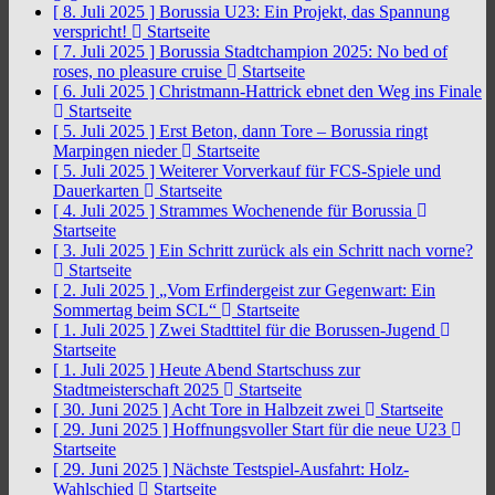
[ 8. Juli 2025 ]
Borussia U23: Ein Projekt, das Spannung
verspricht!
Startseite
[ 7. Juli 2025 ]
Borussia Stadtchampion 2025: No bed of
roses, no pleasure cruise
Startseite
[ 6. Juli 2025 ]
Christmann-Hattrick ebnet den Weg ins Finale
Startseite
[ 5. Juli 2025 ]
Erst Beton, dann Tore – Borussia ringt
Marpingen nieder
Startseite
[ 5. Juli 2025 ]
Weiterer Vorverkauf für FCS-Spiele und
Dauerkarten
Startseite
[ 4. Juli 2025 ]
Strammes Wochenende für Borussia
Startseite
[ 3. Juli 2025 ]
Ein Schritt zurück als ein Schritt nach vorne?
Startseite
[ 2. Juli 2025 ]
„Vom Erfindergeist zur Gegenwart: Ein
Sommertag beim SCL“
Startseite
[ 1. Juli 2025 ]
Zwei Stadttitel für die Borussen-Jugend
Startseite
[ 1. Juli 2025 ]
Heute Abend Startschuss zur
Stadtmeisterschaft 2025
Startseite
[ 30. Juni 2025 ]
Acht Tore in Halbzeit zwei
Startseite
[ 29. Juni 2025 ]
Hoffnungsvoller Start für die neue U23
Startseite
[ 29. Juni 2025 ]
Nächste Testspiel-Ausfahrt: Holz-
Wahlschied
Startseite