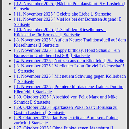
[ 12. November 2025 ]
Nächste Pokalausfahrt: SV Losheim
Startseite
[ 11. November 2025 ]
Gelebte alte Liebe
Startseite
[ 11. November 2025 ]
Viel los bei der Borussen-Jugend!
Startseite
[ 10. November 2025 ]
1:3 auf dem Kieselhumes –
Rückschlag für Borussia
Startseite
[ 8. November 2025 ]
Auf ein Neues: Traditionsduell auf dem
Kieselhumes
Startseite
[ 7. November 2025 ]
Happy birthday, Horst Schauß – ein
Borusse im Unterhemd ist 80!
Startseite
[ 4. November 2025 ]
Notizen aus dem Ellenfeld
Startseite
[ 3. November 2025 ]
Verdienter Lohn für viel Leidenschaft!
Startseite
[ 1. November 2025 ]
Mit neuem Schwung gegen Köllerbach
Startseite
[ 1. November 2025 ]
Premiere für das neue Trainer-Duo im
Ellenfeld
Startseite
[ 30. Oktober 2025 ]
Abschied von Felix Marx und Mike
Schmidt
Startseite
[ 29. Oktober 2025 ]
Sparkassen-Pokal Saar: Borussia zu
Gast in Losheim
Startseite
[ 28. Oktober 2025 ]
Jan Berger tritt als Borussen-Trainer
zurück
Startseite
[ 27. Oktober 2025 ]
Ohne Punkte gegen Jägersburg