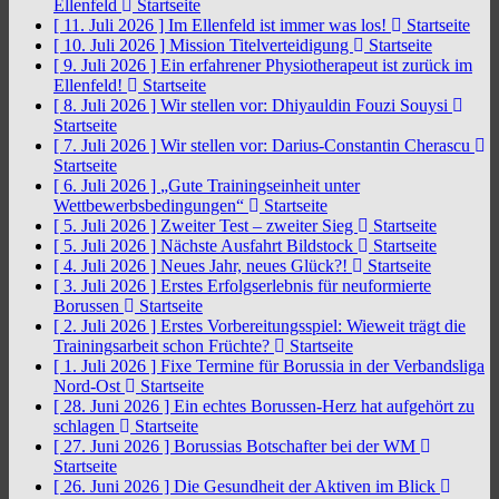
Ellenfeld
Startseite
[ 11. Juli 2026 ]
Im Ellenfeld ist immer was los!
Startseite
[ 10. Juli 2026 ]
Mission Titelverteidigung
Startseite
[ 9. Juli 2026 ]
Ein erfahrener Physiotherapeut ist zurück im
Ellenfeld!
Startseite
[ 8. Juli 2026 ]
Wir stellen vor: Dhiyauldin Fouzi Souysi
Startseite
[ 7. Juli 2026 ]
Wir stellen vor: Darius-Constantin Cherascu
Startseite
[ 6. Juli 2026 ]
„Gute Trainingseinheit unter
Wettbewerbsbedingungen“
Startseite
[ 5. Juli 2026 ]
Zweiter Test – zweiter Sieg
Startseite
[ 5. Juli 2026 ]
Nächste Ausfahrt Bildstock
Startseite
[ 4. Juli 2026 ]
Neues Jahr, neues Glück?!
Startseite
[ 3. Juli 2026 ]
Erstes Erfolgserlebnis für neuformierte
Borussen
Startseite
[ 2. Juli 2026 ]
Erstes Vorbereitungsspiel: Wieweit trägt die
Trainingsarbeit schon Früchte?
Startseite
[ 1. Juli 2026 ]
Fixe Termine für Borussia in der Verbandsliga
Nord-Ost
Startseite
[ 28. Juni 2026 ]
Ein echtes Borussen-Herz hat aufgehört zu
schlagen
Startseite
[ 27. Juni 2026 ]
Borussias Botschafter bei der WM
Startseite
[ 26. Juni 2026 ]
Die Gesundheit der Aktiven im Blick