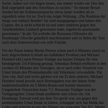
Sache, haben wir viel liegen lassen, uns immer wieder am 16er den
Ball zugespielt statt den Abschluss zu suchen.“ So musste Besart
Surdari bei der Kabinenansprache etwas lauter werden als es
eigentlich seine Art ist. Doch das zeigte Wirkung. „Die Reaktion der
Jungs war einfach Bombe! Sie sind rausgegangen und haben den
Gegner, der ja nicht schlecht ist und unter anderem gegen den
Tabellendritten Limbach gewonnen hatte, regelrecht auseinander
genommen.“ In der Tat wirbelte die Borussen-Offensive die
Homburger Abwehr gründlich durcheinander und so fielen die Tore
nach dem Seitenwechsel wie reife Früchte.
Vor der Pause hatten Moritz Presser schon nach 6 Minuten (nach zu
kurz abgewehrtem Eckball aus halblinker Position) und Michael
Dornhof (44.) nach Presser-Vorlage aus kurzer Distanz für eine
beruhigende 2:0-Führung gesorgt. Sebastian Behluli eröffnete in den
zweiten 45 Minuten den Torreigen, als er nach toller Vorarbeit von
Umut Irmak den Pfostenabpraller mit Vehemenz verwandelte. Die
Tore vier, fünf und sechs glichen wie ein Ei dem anderen: Michael
Dornhof stand jeweils nach Hereingaben von der linken Seite
mutterseelenallein im 5-Meter-Raum und konnte einnetzen.
Umgekehrte Vorzeichen beim 7:1: Borussias Torjäger war der
Vorlagengeber, Umut Irmak profitierte und schoss ein. Als
Homburgs Torwart weit aus dem Tor geeilt war, um gegen den
anstürmenden Umut Irmak zu klären, schnappte sich Jan Malik das
Leder und schickte es aus der Distanz ins verwaiste Tor: 8:1. Moritz