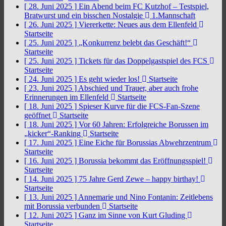
[ 28. Juni 2025 ]
Ein Abend beim FC Kutzhof – Testspiel,
Bratwurst und ein bisschen Nostalgie
1.Mannschaft
[ 26. Juni 2025 ]
Viererkette: Neues aus dem Ellenfeld
Startseite
[ 25. Juni 2025 ]
„Konkurrenz belebt das Geschäft!“
Startseite
[ 25. Juni 2025 ]
Tickets für das Doppelgastspiel des FCS
Startseite
[ 24. Juni 2025 ]
Es geht wieder los!
Startseite
[ 23. Juni 2025 ]
Abschied und Trauer, aber auch frohe
Erinnerungen im Ellenfeld
Startseite
[ 18. Juni 2025 ]
Spieser Kurve für die FCS-Fan-Szene
geöffnet
Startseite
[ 18. Juni 2025 ]
Vor 60 Jahren: Erfolgreiche Borussen im
„kicker“-Ranking
Startseite
[ 17. Juni 2025 ]
Eine Eiche für Borussias Abwehrzentrum
Startseite
[ 16. Juni 2025 ]
Borussia bekommt das Eröffnungsspiel!
Startseite
[ 14. Juni 2025 ]
75 Jahre Gerd Zewe – happy birthay!
Startseite
[ 13. Juni 2025 ]
Annemarie und Nino Fontanin: Zeitlebens
mit Borussia verbunden
Startseite
[ 12. Juni 2025 ]
Ganz im Sinne von Kurt Gluding
Startseite