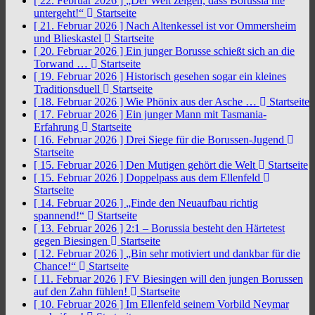
[ 22. Februar 2026 ]
„Der Welt zeigen, dass Borussia nie
untergeht!“
Startseite
[ 21. Februar 2026 ]
Nach Altenkessel ist vor Ommersheim
und Blieskastel
Startseite
[ 20. Februar 2026 ]
Ein junger Borusse schießt sich an die
Torwand …
Startseite
[ 19. Februar 2026 ]
Historisch gesehen sogar ein kleines
Traditionsduell
Startseite
[ 18. Februar 2026 ]
Wie Phönix aus der Asche …
Startseite
[ 17. Februar 2026 ]
Ein junger Mann mit Tasmania-
Erfahrung
Startseite
[ 16. Februar 2026 ]
Drei Siege für die Borussen-Jugend
Startseite
[ 15. Februar 2026 ]
Den Mutigen gehört die Welt
Startseite
[ 15. Februar 2026 ]
Doppelpass aus dem Ellenfeld
Startseite
[ 14. Februar 2026 ]
„Finde den Neuaufbau richtig
spannend!“
Startseite
[ 13. Februar 2026 ]
2:1 – Borussia besteht den Härtetest
gegen Biesingen
Startseite
[ 12. Februar 2026 ]
„Bin sehr motiviert und dankbar für die
Chance!“
Startseite
[ 11. Februar 2026 ]
FV Biesingen will den jungen Borussen
auf den Zahn fühlen!
Startseite
[ 10. Februar 2026 ]
Im Ellenfeld seinem Vorbild Neymar