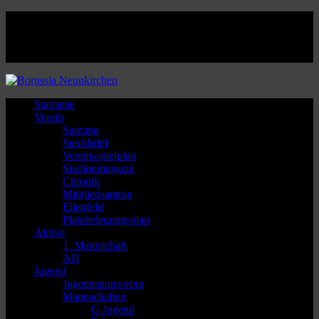
Facebook
Twitter
Instagram
Youtube
Startseite
Verein
Satzung
Steckbrief
Vereinsspielplan
Stadionmagazin
Chronik
Mitgliedsantrag
Ellenfeld
Platzbelegungsplan
Aktive
1. Mannschaft
AH
Jugend
Jugendsponsoring
Mannschaften
G Jugend