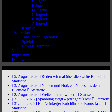
F Jugend
E Jugend
D Jugend
C Jugend
B Jugend
A Jugend
Kontakt
Tischkicker
Tabelle und Ergebnisse
Spielplan
News u. Termine
Video
Impressum
Datenschutz
News Ticker
[ 5. August 2026 ]
Reden wir mal über die zweite Reihe!
Startseite
[ 3. August 2026 ]
Namen und Notizen: Neues aus dem
Ellenfeld
Startseite
[ 2. August 2026 ]
Weiter, immer weiter!
Startseite
[ 31. Juli 2026 ]
Spannung steigt – jetzt geht´s los!
Startseite
[ 31. Juli 2026 ]
Ein Neinkerjer Bub führt die Borussia an
Startseite