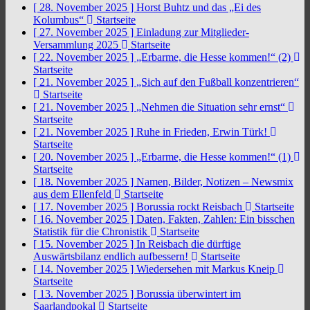
[ 28. November 2025 ]
Horst Buhtz und das „Ei des
Kolumbus“
Startseite
[ 27. November 2025 ]
Einladung zur Mitglieder-
Versammlung 2025
Startseite
[ 22. November 2025 ]
„Erbarme, die Hesse kommen!“ (2)
Startseite
[ 21. November 2025 ]
„Sich auf den Fußball konzentrieren“
Startseite
[ 21. November 2025 ]
„Nehmen die Situation sehr ernst“
Startseite
[ 21. November 2025 ]
Ruhe in Frieden, Erwin Türk!
Startseite
[ 20. November 2025 ]
„Erbarme, die Hesse kommen!“ (1)
Startseite
[ 18. November 2025 ]
Namen, Bilder, Notizen – Newsmix
aus dem Ellenfeld
Startseite
[ 17. November 2025 ]
Borussia rockt Reisbach
Startseite
[ 16. November 2025 ]
Daten, Fakten, Zahlen: Ein bisschen
Statistik für die Chronistik
Startseite
[ 15. November 2025 ]
In Reisbach die dürftige
Auswärtsbilanz endlich aufbessern!
Startseite
[ 14. November 2025 ]
Wiedersehen mit Markus Kneip
Startseite
[ 13. November 2025 ]
Borussia überwintert im
Saarlandpokal
Startseite