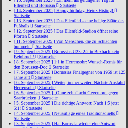
[ 15. September 2025 ]
Ein mehr als gelungener Tag für
Ellenfeld und Borussia
Startseite
[ 14. September 2025 ]
Happy birthday, Heinz Histing!
Startseite
[ 13. September 2025 ]
Das Ellenfeld – eine heilige Stätte des
Fußballs
Startseite
[ 12. September 2025 ]
Das Ellenfeld-Stadion öffnet seine
Pforten
Startseite
[ 11. September 2025 ]
Von Menschen, die zu Schlachten
bummeln
Startseite
[ 9. September 2025 ]
Borussias U23: 2:2 in Bexbach kein
Beinbruch!
Startseite
[ 8. September 2025 ]
1:1 in Herrensohr: Wunsch-Remis für
den Borussen-Doc
Startseite
[ 7. September 2025 ]
Borussias Finalgegner von 1959 ist 125
Jahre alt!
Startseite
[ 6. September 2025 ]
Weiter, immer weiter: Nächste Ausfahrt
Herrensohr
Startseite
[ 6. September 2025 ]
„Ohne zehn“ acht Gegentore gegen
Saarbrücken
Startseite
[ 5. September 2025 ]
Die richtige Antwort: Nach 1:5 jetzt
5:1!
Startseite
[ 4. September 2025 ]
Neuauflage eines Traditionsduells
Startseite
[ 3. September 2025 ]
Hat Borussia wieder eine Antwort