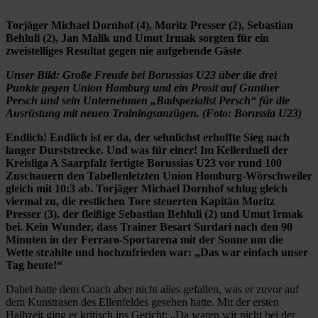
Torjäger Michael Dornhof (4), Moritz Presser (2), Sebastian
Behluli (2), Jan Malik und Umut Irmak sorgten für ein
zweistelliges Resultat gegen nie aufgebende Gäste
Unser Bild: Große Freude bei Borussias U23 über die drei
Punkte gegen Union Homburg und ein Prosit auf Gunther
Persch und sein Unternehmen „Badspezialist Persch“ für die
Ausrüstung mit neuen Trainingsanzügen. (Foto: Borussia U23)
Endlich! Endlich ist er da, der sehnlichst erhoffte Sieg nach
langer Durststrecke. Und was für einer! Im Kellerduell der
Kreisliga A Saarpfalz fertigte Borussias U23 vor rund 100
Zuschauern den Tabellenletzten Union Homburg-Wörschweiler
gleich mit 10:3 ab. Torjäger Michael Dornhof schlug gleich
viermal zu, die restlichen Tore steuerten Kapitän Moritz
Presser (3), der fleißige Sebastian Behluli (2) und Umut Irmak
bei. Kein Wunder, dass Trainer Besart Surdari nach den 90
Minuten in der Ferraro-Sportarena mit der Sonne um die
Wette strahlte und hochzufrieden war: „Das war einfach unser
Tag heute!“
Dabei hatte dem Coach aber nicht alles gefallen, was er zuvor auf
dem Kunstrasen des Ellenfeldes gesehen hatte. Mit der ersten
Halbzeit ging er kritisch ins Gericht: „Da waren wir nicht bei der