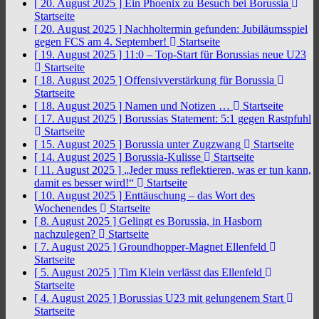
[ 20. August 2025 ]
Ein Phoenix zu Besuch bei Borussia
Startseite
[ 20. August 2025 ]
Nachholtermin gefunden: Jubiläumsspiel
gegen FCS am 4. September!
Startseite
[ 19. August 2025 ]
11:0 – Top-Start für Borussias neue U23
Startseite
[ 18. August 2025 ]
Offensivverstärkung für Borussia
Startseite
[ 18. August 2025 ]
Namen und Notizen …
Startseite
[ 17. August 2025 ]
Borussias Statement: 5:1 gegen Rastpfuhl
Startseite
[ 15. August 2025 ]
Borussia unter Zugzwang
Startseite
[ 14. August 2025 ]
Borussia-Kulisse
Startseite
[ 11. August 2025 ]
„Jeder muss reflektieren, was er tun kann,
damit es besser wird!“
Startseite
[ 10. August 2025 ]
Enttäuschung – das Wort des
Wochenendes
Startseite
[ 8. August 2025 ]
Gelingt es Borussia, in Hasborn
nachzulegen?
Startseite
[ 7. August 2025 ]
Groundhopper-Magnet Ellenfeld
Startseite
[ 5. August 2025 ]
Tim Klein verlässt das Ellenfeld
Startseite
[ 4. August 2025 ]
Borussias U23 mit gelungenem Start
Startseite