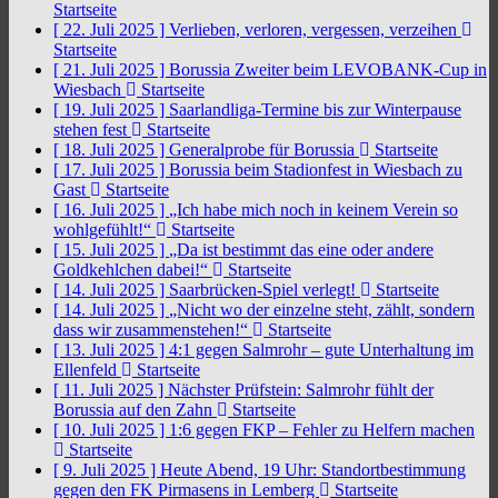
Startseite
[ 22. Juli 2025 ]
Verlieben, verloren, vergessen, verzeihen
Startseite
[ 21. Juli 2025 ]
Borussia Zweiter beim LEVOBANK-Cup in
Wiesbach
Startseite
[ 19. Juli 2025 ]
Saarlandliga-Termine bis zur Winterpause
stehen fest
Startseite
[ 18. Juli 2025 ]
Generalprobe für Borussia
Startseite
[ 17. Juli 2025 ]
Borussia beim Stadionfest in Wiesbach zu
Gast
Startseite
[ 16. Juli 2025 ]
„Ich habe mich noch in keinem Verein so
wohlgefühlt!“
Startseite
[ 15. Juli 2025 ]
„Da ist bestimmt das eine oder andere
Goldkehlchen dabei!“
Startseite
[ 14. Juli 2025 ]
Saarbrücken-Spiel verlegt!
Startseite
[ 14. Juli 2025 ]
„Nicht wo der einzelne steht, zählt, sondern
dass wir zusammenstehen!“
Startseite
[ 13. Juli 2025 ]
4:1 gegen Salmrohr – gute Unterhaltung im
Ellenfeld
Startseite
[ 11. Juli 2025 ]
Nächster Prüfstein: Salmrohr fühlt der
Borussia auf den Zahn
Startseite
[ 10. Juli 2025 ]
1:6 gegen FKP – Fehler zu Helfern machen
Startseite
[ 9. Juli 2025 ]
Heute Abend, 19 Uhr: Standortbestimmung
gegen den FK Pirmasens in Lemberg
Startseite