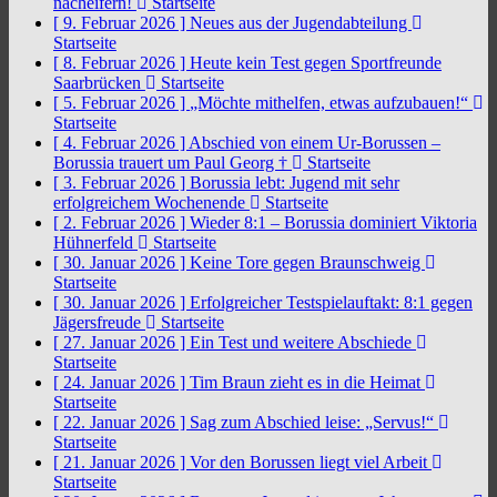
nacheifern!
Startseite
[ 9. Februar 2026 ]
Neues aus der Jugendabteilung
Startseite
[ 8. Februar 2026 ]
Heute kein Test gegen Sportfreunde
Saarbrücken
Startseite
[ 5. Februar 2026 ]
„Möchte mithelfen, etwas aufzubauen!“
Startseite
[ 4. Februar 2026 ]
Abschied von einem Ur-Borussen –
Borussia trauert um Paul Georg †
Startseite
[ 3. Februar 2026 ]
Borussia lebt: Jugend mit sehr
erfolgreichem Wochenende
Startseite
[ 2. Februar 2026 ]
Wieder 8:1 – Borussia dominiert Viktoria
Hühnerfeld
Startseite
[ 30. Januar 2026 ]
Keine Tore gegen Braunschweig
Startseite
[ 30. Januar 2026 ]
Erfolgreicher Testspielauftakt: 8:1 gegen
Jägersfreude
Startseite
[ 27. Januar 2026 ]
Ein Test und weitere Abschiede
Startseite
[ 24. Januar 2026 ]
Tim Braun zieht es in die Heimat
Startseite
[ 22. Januar 2026 ]
Sag zum Abschied leise: „Servus!“
Startseite
[ 21. Januar 2026 ]
Vor den Borussen liegt viel Arbeit
Startseite