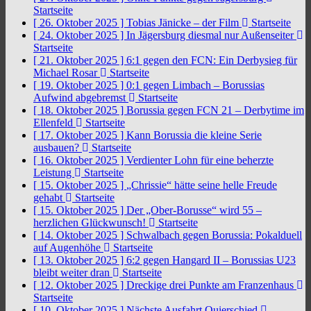
Startseite
[ 26. Oktober 2025 ]
Tobias Jänicke – der Film
Startseite
[ 24. Oktober 2025 ]
In Jägersburg diesmal nur Außenseiter
Startseite
[ 21. Oktober 2025 ]
6:1 gegen den FCN: Ein Derbysieg für
Michael Rosar
Startseite
[ 19. Oktober 2025 ]
0:1 gegen Limbach – Borussias
Aufwind abgebremst
Startseite
[ 18. Oktober 2025 ]
Borussia gegen FCN 21 – Derbytime im
Ellenfeld
Startseite
[ 17. Oktober 2025 ]
Kann Borussia die kleine Serie
ausbauen?
Startseite
[ 16. Oktober 2025 ]
Verdienter Lohn für eine beherzte
Leistung
Startseite
[ 15. Oktober 2025 ]
„Chrissie“ hätte seine helle Freude
gehabt
Startseite
[ 15. Oktober 2025 ]
Der „Ober-Borusse“ wird 55 –
herzlichen Glückwunsch!
Startseite
[ 14. Oktober 2025 ]
Schwalbach gegen Borussia: Pokalduell
auf Augenhöhe
Startseite
[ 13. Oktober 2025 ]
6:2 gegen Hangard II – Borussias U23
bleibt weiter dran
Startseite
[ 12. Oktober 2025 ]
Dreckige drei Punkte am Franzenhaus
Startseite
[ 10. Oktober 2025 ]
Nächste Ausfahrt Quierschied