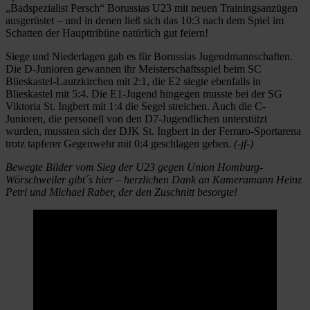
„Badspezialist Persch“ Borussias U23 mit neuen Trainingsanzügen
ausgerüstet – und in denen ließ sich das 10:3 nach dem Spiel im
Schatten der Haupttribüne natürlich gut feiern!
Siege und Niederlagen gab es für Borussias Jugendmannschaften.
Die D-Junioren gewannen ihr Meisterschaftsspiel beim SC
Blieskastel-Lautzkirchen mit 2:1, die E2 siegte ebenfalls in
Blieskastel mit 5:4. Die E1-Jugend hingegen musste bei der SG
Viktoria St. Ingbert mit 1:4 die Segel streichen. Auch die C-
Junioren, die personell von den D7-Jugendlichen unterstützt
wurden, mussten sich der DJK St. Ingbert in der Ferraro-Sportarena
trotz tapferer Gegenwehr mit 0:4 geschlagen geben.
(-jf-)
Bewegte Bilder vom Sieg der U23 gegen Union Homburg-
Wörschweiler gibt´s hier – herzlichen Dank an Kameramann Heinz
Petri und Michael Raber, der den Zuschnitt besorgte!