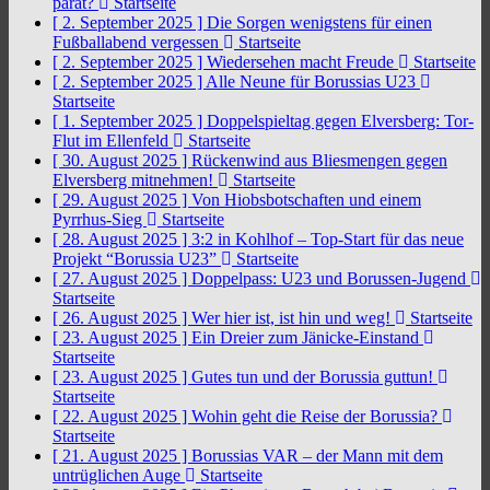
parat?
Startseite
[ 2. September 2025 ]
Die Sorgen wenigstens für einen
Fußballabend vergessen
Startseite
[ 2. September 2025 ]
Wiedersehen macht Freude
Startseite
[ 2. September 2025 ]
Alle Neune für Borussias U23
Startseite
[ 1. September 2025 ]
Doppelspieltag gegen Elversberg: Tor-
Flut im Ellenfeld
Startseite
[ 30. August 2025 ]
Rückenwind aus Bliesmengen gegen
Elversberg mitnehmen!
Startseite
[ 29. August 2025 ]
Von Hiobsbotschaften und einem
Pyrrhus-Sieg
Startseite
[ 28. August 2025 ]
3:2 in Kohlhof – Top-Start für das neue
Projekt “Borussia U23”
Startseite
[ 27. August 2025 ]
Doppelpass: U23 und Borussen-Jugend
Startseite
[ 26. August 2025 ]
Wer hier ist, ist hin und weg!
Startseite
[ 23. August 2025 ]
Ein Dreier zum Jänicke-Einstand
Startseite
[ 23. August 2025 ]
Gutes tun und der Borussia guttun!
Startseite
[ 22. August 2025 ]
Wohin geht die Reise der Borussia?
Startseite
[ 21. August 2025 ]
Borussias VAR – der Mann mit dem
untrüglichen Auge
Startseite