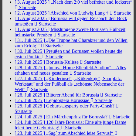
[ 3. August 2025 ]
„Nach dem 2:0 viel befreiter und lockerer“
Startseite
[ 2. August 2025 ]
Abschied von Ludwig Lang †
Startseite
[ 1. August 2025 ]
Borussia will gegen Reisbach den Bock
umstoßen
Startseite
[ 1. August 2025 ]
Misslungene zweite Borussen-Halbzeit,
heimstarke Preußen
Startseite
[ 31. Juli 2025 ]
„Die Truppe hat Charakter und den Willen
zum Erfolg!“
Startseite
[ 30. Juli 2025 ]
Preußen und Borussen wollen heute die
ersten Punkte
Startseite
[ 29. Juli 2025 ]
Borussia-Kulisse
Startseite
[ 28. Juli 2025 ]
„Innova Home Ellenfeld-Stadion“ – Altes
erhalten und neues gestalten
Startseite
[ 27. Juli 2025 ]
„Kinderinsel“, „Kükenkoje“, Saarpfalz-
Werkstatt“ und der Fußball als „schönste Nebensache der
Welt“
Startseite
[ 26. Juli 2025 ]
Bitterer Abend für Borussia
Startseite
[ 25. Juli 2025 ]
Lepidoptera Borussiae
Startseite
[ 25. Juli 2025 ]
Geburtstagsparty oder Party-Crash?
Startseite
[ 24. Juli 2025 ]
Ein Märchenprinz für Borussia?
Startseite
[ 24. Juli 2025 ]
120 Jahre Borussia: Eine alte junge Dame
feiert heute Geburtstag!
Startseite
[ 23. Juli 2025 ]
„Sag´ zum Abschied leise Servus!“