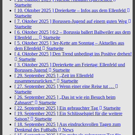
Startseite
[ 10. Oktober 2025 ]
Dreierkette – Infos aus dem Ellenfeld
Startseite
[ 7. Oktober 2025 ]
Borussen-Jugend auf einem guten Weg
Startseite
[ 6. Oktober 2025 ]
6:2 – Borussia ballert Ballweiler aus dem
Ellenfeld …
Startseite
[ 5. Oktober 2025 ]
3er-Kette am Sonntag – Aktuelles aus
dem Ellenfeld
Startseite
[ 4. Oktober 2025 ]
Den Trend unbedingt ins Positive drehen!
Startseite
[ 3. Oktober 2025 ]
Dreierkette am Feiertag: Ellenfeld und
Borussen-Jugend
Startseite
[ 29. September 2025 ]
„Zeit im Ellenfeld
zusammenzurücken.“
Startseite
[ 27. September 2025 ]
Wenn einer eine Reise tut …
Startseite
[ 26. September 2025 ]
„Das ist wie ein Besuch beim
Zahnarzt“
Startseite
[ 22. September 2025 ]
Ein gebrauchter Tag
Startseite
[ 19. September 2025 ]
Ein Schlüsselspiel für die weitere
Saison?
Startseite
[ 18. September 2025 ]
Aus eindrucksvollen Tagen zum
Denkmal des Fußballs
News