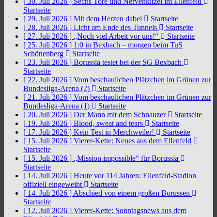
[ 30. Juli 2026 ]
Sechs Tore und Nervenkitzel im Ellenfeld
Startseite
[ 29. Juli 2026 ]
Mit dem Herzen dabei
Startseite
[ 28. Juli 2026 ]
Licht am Ende des Tunnels
Startseite
[ 27. Juli 2026 ]
„Noch viel Arbeit vor uns!“
Startseite
[ 25. Juli 2026 ]
1:0 in Bexbach – morgen beim TuS
Schönenberg
Startseite
[ 23. Juli 2026 ]
Borussia testet bei der SG Bexbach
Startseite
[ 22. Juli 2026 ]
Vom beschaulichen Plätzchen im Grünen zur
Bundesliga-Arena (2)
Startseite
[ 21. Juli 2026 ]
Vom beschaulichen Plätzchen im Grünen zur
Bundesliga-Arena (1)
Startseite
[ 20. Juli 2026 ]
Der Mann mit dem Schnauzer
Startseite
[ 19. Juli 2026 ]
Blood, sweat and tears
Startseite
[ 17. Juli 2026 ]
Kein Test in Merchweiler!
Startseite
[ 15. Juli 2026 ]
Vierer-Kette: Neues aus dem Ellenfeld
Startseite
[ 15. Juli 2026 ]
„Mission impossible“ für Borussia
Startseite
[ 14. Juli 2026 ]
Heute vor 114 Jahren: Ellenfeld-Stadion
offiziell eingeweiht
Startseite
[ 14. Juli 2026 ]
Abschied von einem großen Borussen
Startseite
[ 12. Juli 2026 ]
Vierer-Kette: Sonntagsnews aus dem