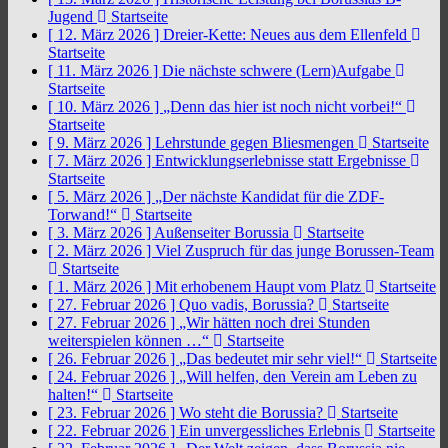
Jugend
Startseite
[ 12. März 2026 ]
Dreier-Kette: Neues aus dem Ellenfeld
Startseite
[ 11. März 2026 ]
Die nächste schwere (Lern)Aufgabe
Startseite
[ 10. März 2026 ]
„Denn das hier ist noch nicht vorbei!“
Startseite
[ 9. März 2026 ]
Lehrstunde gegen Bliesmengen
Startseite
[ 7. März 2026 ]
Entwicklungserlebnisse statt Ergebnisse
Startseite
[ 5. März 2026 ]
„Der nächste Kandidat für die ZDF-
Torwand!“
Startseite
[ 3. März 2026 ]
Außenseiter Borussia
Startseite
[ 2. März 2026 ]
Viel Zuspruch für das junge Borussen-Team
Startseite
[ 1. März 2026 ]
Mit erhobenem Haupt vom Platz
Startseite
[ 27. Februar 2026 ]
Quo vadis, Borussia?
Startseite
[ 27. Februar 2026 ]
„Wir hätten noch drei Stunden
weiterspielen können …“
Startseite
[ 26. Februar 2026 ]
„Das bedeutet mir sehr viel!“
Startseite
[ 24. Februar 2026 ]
„Will helfen, den Verein am Leben zu
halten!“
Startseite
[ 23. Februar 2026 ]
Wo steht die Borussia?
Startseite
[ 22. Februar 2026 ]
Ein unvergessliches Erlebnis
Startseite