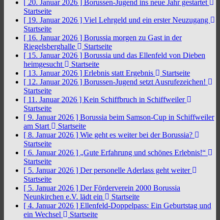
[ 20. Januar 2026 ]
Borussen-Jugend ins neue Jahr gestartet
Startseite
[ 19. Januar 2026 ]
Viel Lehrgeld und ein erster Neuzugang
Startseite
[ 16. Januar 2026 ]
Borussia morgen zu Gast in der
Riegelsberghalle
Startseite
[ 15. Januar 2026 ]
Borussia und das Ellenfeld von Dieben
heimgesucht
Startseite
[ 13. Januar 2026 ]
Erlebnis statt Ergebnis
Startseite
[ 12. Januar 2026 ]
Borussen-Jugend setzt Ausrufezeichen!
Startseite
[ 11. Januar 2026 ]
Kein Schiffbruch in Schiffweiler
Startseite
[ 9. Januar 2026 ]
Borussia beim Samson-Cup in Schiffweiler
am Start
Startseite
[ 8. Januar 2026 ]
Wie geht es weiter bei der Borussia?
Startseite
[ 6. Januar 2026 ]
„Gute Erfahrung und schönes Erlebnis!“
Startseite
[ 5. Januar 2026 ]
Der personelle Aderlass geht weiter
Startseite
[ 5. Januar 2026 ]
Der Förderverein 2000 Borussia
Neunkirchen e.V. lädt ein
Startseite
[ 4. Januar 2026 ]
Ellenfeld-Doppelpass: Ein Geburtstag und
ein Wechsel
Startseite