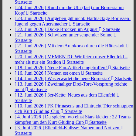
Startseite
[ 24. Juni 2026 ]
Rund um die Uhr (fast) nur Borussia im
Kopf
Startseite
[ 23. Juni 2026 ]
Aufgeben gilt nicht: Hartnäckige Borussen-
Jugend gegen Auersmacher
Startseite
[ 22. Juni 2026 ]
Dicke Brocken im August
Startseite
[ 21. Juni 2026 ]
Schwitzen unter sengender Sonne
Startseite
[ 21. Juni 2026 ]
Mit dem Autokorso durch die Hüttestadt
Startseite
[ 20. Juni 2026 ]
MEMENTO: Wir feiern unser Ellenfeld –
mehr als nur ein Stadion
Startseite
[ 18. Juni 2026 ]
Neue Fan-Artikel eingetroffen!
Startseite
[ 16. Juni 2026 ]
Nomen est omen
Startseite
[ 14. Juni 2026 ]
Was erwartet die neue Borussia?
Startseite
[ 13. Juni 2026 ]
Zweimaliger Drei-Tore-Vorsprung reichte
nicht
Startseite
[ 12. Juni 2026 ]
3er-Kette: Neues aus dem Ellenfeld
Startseite
[ 10. Juni 2026 ]
FK Pirmasens und Eintracht Trier schnappen
sich Kurt-Gluding-Cup
Startseite
[ 4. Juni 2026 ]
Da spielen, wo einst Stars kickten: 22 Teams
kämpfen um den Kurt-Gluding-Cup
Startseite
[ 3. Juni 2026 ]
Ellenfeld-Kulisse: Namen und Notizen
Startseite