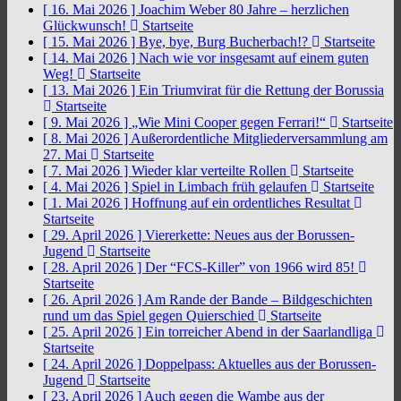
[ 16. Mai 2026 ]
Joachim Weber 80 Jahre – herzlichen
Glückwunsch!
Startseite
[ 15. Mai 2026 ]
Bye, bye, Burg Bucherbach!?
Startseite
[ 14. Mai 2026 ]
Nach wie vor insgesamt auf einem guten
Weg!
Startseite
[ 13. Mai 2026 ]
Ein Triumvirat für die Rettung der Borussia
Startseite
[ 9. Mai 2026 ]
„Wie Mini Cooper gegen Ferrari!“
Startseite
[ 8. Mai 2026 ]
Außerordentliche Mitgliederversammlung am
27. Mai
Startseite
[ 7. Mai 2026 ]
Wieder klar verteilte Rollen
Startseite
[ 4. Mai 2026 ]
Spiel in Limbach früh gelaufen
Startseite
[ 1. Mai 2026 ]
Hoffnung auf ein ordentliches Resultat
Startseite
[ 29. April 2026 ]
Viererkette: Neues aus der Borussen-
Jugend
Startseite
[ 28. April 2026 ]
Der “FCS-Killer” von 1966 wird 85!
Startseite
[ 26. April 2026 ]
Am Rande der Bande – Bildgeschichten
rund um das Spiel gegen Quierschied
Startseite
[ 25. April 2026 ]
Ein torreicher Abend in der Saarlandliga
Startseite
[ 24. April 2026 ]
Doppelpass: Aktuelles aus der Borussen-
Jugend
Startseite
[ 23. April 2026 ]
Auch gegen die Wambe aus der