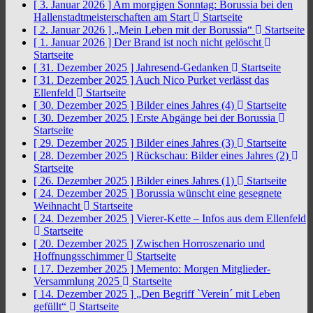
[ 3. Januar 2026 ]
Am morgigen Sonntag: Borussia bei den
Hallenstadtmeisterschaften am Start
Startseite
[ 2. Januar 2026 ]
„Mein Leben mit der Borussia“
Startseite
[ 1. Januar 2026 ]
Der Brand ist noch nicht gelöscht
Startseite
[ 31. Dezember 2025 ]
Jahresend-Gedanken
Startseite
[ 31. Dezember 2025 ]
Auch Nico Purket verlässt das
Ellenfeld
Startseite
[ 30. Dezember 2025 ]
Bilder eines Jahres (4)
Startseite
[ 30. Dezember 2025 ]
Erste Abgänge bei der Borussia
Startseite
[ 29. Dezember 2025 ]
Bilder eines Jahres (3)
Startseite
[ 28. Dezember 2025 ]
Rückschau: Bilder eines Jahres (2)
Startseite
[ 26. Dezember 2025 ]
Bilder eines Jahres (1)
Startseite
[ 24. Dezember 2025 ]
Borussia wünscht eine gesegnete
Weihnacht
Startseite
[ 24. Dezember 2025 ]
Vierer-Kette – Infos aus dem Ellenfeld
Startseite
[ 20. Dezember 2025 ]
Zwischen Horroszenario und
Hoffnungsschimmer
Startseite
[ 17. Dezember 2025 ]
Memento: Morgen Mitglieder-
Versammlung 2025
Startseite
[ 14. Dezember 2025 ]
„Den Begriff `Verein´ mit Leben
gefüllt“
Startseite