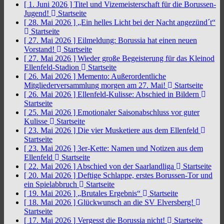
[ 1. Juni 2026 ]
Titel und Vizemeisterschaft für die Borussen-
Jugend!
Startseite
[ 28. Mai 2026 ]
„Ein helles Licht bei der Nacht angezünd´t“
Startseite
[ 27. Mai 2026 ]
Eilmeldung: Borussia hat einen neuen
Vorstand!
Startseite
[ 27. Mai 2026 ]
Wieder große Begeisterung für das Kleinod
Ellenfeld-Stadion
Startseite
[ 26. Mai 2026 ]
Memento: Außerordentliche
Mitgliederversammlung morgen am 27. Mai!
Startseite
[ 26. Mai 2026 ]
Ellenfeld-Kulisse: Abschied in Bildern
Startseite
[ 25. Mai 2026 ]
Emotionaler Saisonabschluss vor guter
Kulisse
Startseite
[ 23. Mai 2026 ]
Die vier Musketiere aus dem Ellenfeld
Startseite
[ 23. Mai 2026 ]
3er-Kette: Namen und Notizen aus dem
Ellenfeld
Startseite
[ 22. Mai 2026 ]
Abschied von der Saarlandliga
Startseite
[ 20. Mai 2026 ]
Deftige Schlappe, erstes Borussen-Tor und
ein Spielabbruch
Startseite
[ 19. Mai 2026 ]
„Brutales Ergebnis“
Startseite
[ 18. Mai 2026 ]
Glückwunsch an die SV Elversberg!
Startseite
[ 17. Mai 2026 ]
Vergesst die Borussia nicht!
Startseite