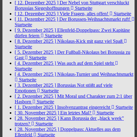
[ 12. Dezember 2025 ]
Der Nebel von Stuttgart verschluckt
Borussias Siegeshoffnungen
Startseite
[ 12. Dezember 2025 ]
Viele Fragen, alles offen!
Startseite
[ 11. Dezember 2025 ]
Der Borussen-Weihnachtsmarkt ruft!
Startseite
[ 9. Dezember 2025 ]
Ellenfeld-Doppelpass: Zwei Kapitäne
dürfen feiern
Startseite
[ 8. Dezember 2025 ]
Nikolaus-Kick mit ganz viel Spaß
Startseite
[ 5. Dezember 2025 ]
Der Fußball-Nikolaus bei Borussia zu
Gast
Startseite
[ 4. Dezember 2025 ]
Was auch auf dem Spiel steht
Startseite
[ 4. Dezember 2025 ]
Nikolaus-Turnier und Weihnachtsmarkt
Startseite
[ 3. Dezember 2025 ]
Borussias Not stößt auf viele
Emotionen
Startseite
[ 2. Dezember 2025 ]
Mit Moral und Charakter zum 2:1 über
Hasborn
Startseite
[ 1. Dezember 2025 ]
Insolvenzantrag eingereicht
Startseite
[ 30. November 2025 ]
Ein letztes Mal?
Startseite
[ 28. November 2025 ]
Kann Borussia der „black week”
trotzen?
Startseite
[ 28. November 2025 ]
Doppelpass: Aktuelles aus dem
Ellenfeld
Startseite