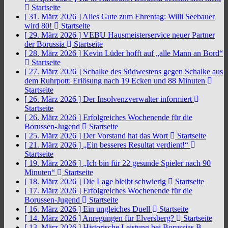
Startseite
[ 31. März 2026 ]
Alles Gute zum Ehrentag: Willi Seebauer
wird 80!
Startseite
[ 29. März 2026 ]
VEBU Hausmeisterservice neuer Partner
der Borussia
Startseite
[ 28. März 2026 ]
Kevin Lüder hofft auf „alle Mann an Bord“
Startseite
[ 27. März 2026 ]
Schalke des Südwestens gegen Schalke aus
dem Ruhrpott: Erlösung nach 19 Ecken und 88 Minuten
Startseite
[ 26. März 2026 ]
Der Insolvenzverwalter informiert
Startseite
[ 26. März 2026 ]
Erfolgreiches Wochenende für die
Borussen-Jugend
Startseite
[ 25. März 2026 ]
Der Vorstand hat das Wort
Startseite
[ 21. März 2026 ]
„Ein besseres Resultat verdient!“
Startseite
[ 19. März 2026 ]
„Ich bin für 22 gesunde Spieler nach 90
Minuten“
Startseite
[ 18. März 2026 ]
Die Lage bleibt schwierig
Startseite
[ 17. März 2026 ]
Erfolgreiches Wochenende für die
Borussen-Jugend
Startseite
[ 16. März 2026 ]
Ein ungleiches Duell
Startseite
[ 14. März 2026 ]
Anregungen für Elversberg?
Startseite
[ 13. März 2026 ]
Historische Leistung bei Borussias B-